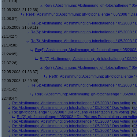
21:11:10)
Re(8): Abstimmung: Abstimmung: gh-fotochallenge * 05
21.05.2008, 21:12:38)
Re(4): Abstimmung: Abstimmung: gh-fotochallenge * 05/2008 * Das
21:08:07)
Re(5): Abstimmung: Abstimmung: gh-fotochallenge * 05/2008 * 
21.05.2008, 21:09:11)
Re(5): Abstimmung: Abstimmung: gh-fotochallenge * 05/2008 * 
21:14:27)
Re(5): Abstimmung: Abstimmung: gh-fotochallenge * 05/2008 * 
21:14:38)
Re(6): Abstimmung: Abstimmung: gh-fotochallenge * 05/2008 
21:24:05)
Re(7): Abstimmung: Abstimmung: gh-fotochallenge * 05/20
21:37:26)
Re(8): Abstimmung: Abstimmung: gh-fotochallenge * 05
22.05.2008, 01:33:37)
Re(9): Abstimmung: Abstimmung: gh-fotochallenge * 
22.05.2008, 13:49:59)
Re(5): Abstimmung: Abstimmung: gh-fotochallenge * 05/2008 * 
22:41:41)
Re(6): Abstimmung: Abstimmung: gh-fotochallenge * 05/2008 
22:48:47)
Re: Abstimmung: Abstimmung: gh-fotochallenge * 05/2008 * Das Voting
(
w
Re: Abstimmung: Abstimmung: gh-fotochallenge * 05/2008 * Das Voting
(
j
Re: gh-fotochallenge * 05/2008 * Die PicLens Präsentation zum Voting
(
Wu
Re(2): gh-fotochallenge * 05/2008 * Die PicLens Präsentation zum Votin
Re: Abstimmung: Abstimmung: gh-fotochallenge * 05/2008 * Das Voting
(
k
Re: Abstimmung: Abstimmung: gh-fotochallenge * 05/2008 * Das Voting
(
C
Re: Abstimmung: Abstimmung: gh-fotochallenge * 05/2008 * Das Voting
(
Al
Re: Abstimmung: Abstimmung: gh-fotochallenge * 05/2008 * Das Voting
(
Ch