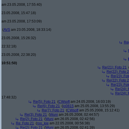
am 23.05.2008, 17:55:40)
23.05.2008, 15:47:18)
am 23.05.2008, 17:53:09)
(
AVS
am 23.05.2008, 18:33:14)
23.05.2008, 15:26:32)
Re(
22:32:18)
23.05.2008, 22:38:20)
10:51:50)
Re(21): Foto 21
Re(22): Foto 
Re(23): Fot
Re(22): Foto 
Re(23): Fot
Re(24): 
Re(24): 
17:48:32)
Re(5): Foto 21
(
CWsoft
am 24.05.2008, 16:03:19)
Re(6): Foto 21
(
jo0815
am 25.05.2008, 13:55:29)
Re(7): Foto 21
(
CWsoft
am 25.05.2008, 15:12:41)
Re(3): Foto 21
(
Wuni
am 26.05.2008, 02:44:57)
Re(2): Foto 21
(
Wuni
am 26.05.2008, 02:42:56)
Re: Foto 21
(
roo_kie
am 22.05.2008, 00:56:38)
Re(2): Foto 21
(
Wuni
am 26.05.2008, 02:41:39)