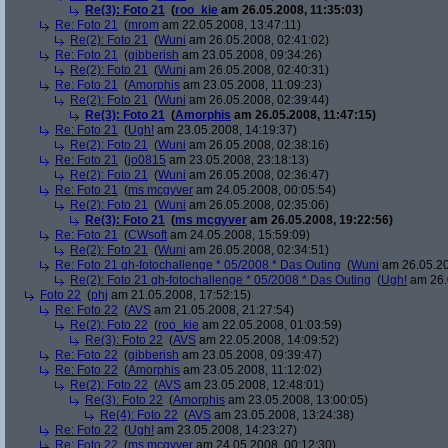
Re(3): Foto 21
(
roo_kie
am 26.05.2008, 11:35:03)
Re: Foto 21
(
mrom
am 22.05.2008, 13:47:11)
Re(2): Foto 21
(
Wuni
am 26.05.2008, 02:41:02)
Re: Foto 21
(
gibberish
am 23.05.2008, 09:34:26)
Re(2): Foto 21
(
Wuni
am 26.05.2008, 02:40:31)
Re: Foto 21
(
Amorphis
am 23.05.2008, 11:09:23)
Re(2): Foto 21
(
Wuni
am 26.05.2008, 02:39:44)
Re(3): Foto 21
(
Amorphis
am 26.05.2008, 11:47:15)
Re: Foto 21
(
Ugh!
am 23.05.2008, 14:19:37)
Re(2): Foto 21
(
Wuni
am 26.05.2008, 02:38:16)
Re: Foto 21
(
jo0815
am 23.05.2008, 23:18:13)
Re(2): Foto 21
(
Wuni
am 26.05.2008, 02:36:47)
Re: Foto 21
(
ms mcgyver
am 24.05.2008, 00:05:54)
Re(2): Foto 21
(
Wuni
am 26.05.2008, 02:35:06)
Re(3): Foto 21
(
ms mcgyver
am 26.05.2008, 19:22:56)
Re: Foto 21
(
CWsoft
am 24.05.2008, 15:59:09)
Re(2): Foto 21
(
Wuni
am 26.05.2008, 02:34:51)
Re: Foto 21 gh-fotochallenge * 05/2008 * Das Outing
(
Wuni
am 26.05.20
Re(2): Foto 21 gh-fotochallenge * 05/2008 * Das Outing
(
Ugh!
am 26.
Foto 22
(
phj
am 21.05.2008, 17:52:15)
Re: Foto 22
(
AVS
am 21.05.2008, 21:27:54)
Re(2): Foto 22
(
roo_kie
am 22.05.2008, 01:03:59)
Re(3): Foto 22
(
AVS
am 22.05.2008, 14:09:52)
Re: Foto 22
(
gibberish
am 23.05.2008, 09:39:47)
Re: Foto 22
(
Amorphis
am 23.05.2008, 11:12:02)
Re(2): Foto 22
(
AVS
am 23.05.2008, 12:48:01)
Re(3): Foto 22
(
Amorphis
am 23.05.2008, 13:00:05)
Re(4): Foto 22
(
AVS
am 23.05.2008, 13:24:38)
Re: Foto 22
(
Ugh!
am 23.05.2008, 14:23:27)
Re: Foto 22
(
ms mcgyver
am 24.05.2008, 00:12:30)