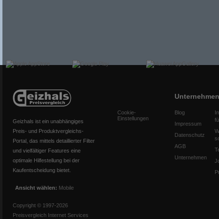
Unternehme
Cookie-
Blog
I
Einstellungen
f
Geizhals ist ein unabhängiges
Impressum
Preis- und Produktvergleichs-
W
Datenschutz
s
Portal, das mittels detaillierter Filter
AGB
T
und vielfältiger Features eine
Unternehmen
optimale Hilfestellung bei der
J
Kaufentscheidung bietet.
P
Ansicht wählen:
Mobile
Copyright © 1997-2026
Preisvergleich Internet Services