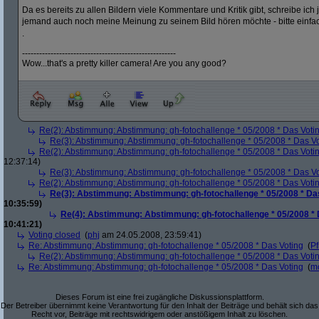
Da es bereits zu allen Bildern viele Kommentare und Kritik gibt, schreibe ich
jemand auch noch meine Meinung zu seinem Bild hören möchte - bitte einfa
.
------------------------------------------------------
Wow...that's a pretty killer camera! Are you any good?
Re(2): Abstimmung: Abstimmung: gh-fotochallenge * 05/2008 * Das Voti
Re(3): Abstimmung: Abstimmung: gh-fotochallenge * 05/2008 * Das V
Re(2): Abstimmung: Abstimmung: gh-fotochallenge * 05/2008 * Das Voti
12:37:14)
Re(3): Abstimmung: Abstimmung: gh-fotochallenge * 05/2008 * Das V
Re(2): Abstimmung: Abstimmung: gh-fotochallenge * 05/2008 * Das Voti
Re(3): Abstimmung: Abstimmung: gh-fotochallenge * 05/2008 * Da
10:35:59)
Re(4): Abstimmung: Abstimmung: gh-fotochallenge * 05/2008 * 
10:41:21)
Voting closed
(
phj
am 24.05.2008, 23:59:41)
Re: Abstimmung: Abstimmung: gh-fotochallenge * 05/2008 * Das Voting
(
Pf
Re(2): Abstimmung: Abstimmung: gh-fotochallenge * 05/2008 * Das Voti
Re: Abstimmung: Abstimmung: gh-fotochallenge * 05/2008 * Das Voting
(
m
Dieses Forum ist eine frei zugängliche Diskussionsplattform.
Der Betreiber übernimmt keine Verantwortung für den Inhalt der Beiträge und behält sich das
Recht vor, Beiträge mit rechtswidrigem oder anstößigem Inhalt zu löschen.