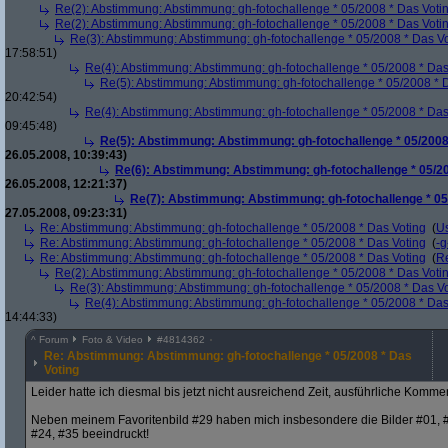
Re(2): Abstimmung: Abstimmung: gh-fotochallenge * 05/2008 * Das Voti
Re(2): Abstimmung: Abstimmung: gh-fotochallenge * 05/2008 * Das Voti
Re(3): Abstimmung: Abstimmung: gh-fotochallenge * 05/2008 * Das V
17:58:51)
Re(4): Abstimmung: Abstimmung: gh-fotochallenge * 05/2008 * Das
Re(5): Abstimmung: Abstimmung: gh-fotochallenge * 05/2008 * 
20:42:54)
Re(4): Abstimmung: Abstimmung: gh-fotochallenge * 05/2008 * Das
09:45:48)
Re(5): Abstimmung: Abstimmung: gh-fotochallenge * 05/2008
26.05.2008, 10:39:43)
Re(6): Abstimmung: Abstimmung: gh-fotochallenge * 05/20
26.05.2008, 12:21:37)
Re(7): Abstimmung: Abstimmung: gh-fotochallenge * 05
27.05.2008, 09:23:31)
Re: Abstimmung: Abstimmung: gh-fotochallenge * 05/2008 * Das Voting
(
U
Re: Abstimmung: Abstimmung: gh-fotochallenge * 05/2008 * Das Voting
(
-g
Re: Abstimmung: Abstimmung: gh-fotochallenge * 05/2008 * Das Voting
(
R
Re(2): Abstimmung: Abstimmung: gh-fotochallenge * 05/2008 * Das Voti
Re(3): Abstimmung: Abstimmung: gh-fotochallenge * 05/2008 * Das V
Re(4): Abstimmung: Abstimmung: gh-fotochallenge * 05/2008 * Das
14:44:33)
^
Forum
Foto & Video
#
4814362
Re: Abstimmung: Abstimmung: gh-fotochallenge * 05/2008 * Das
Voting
Leider hatte ich diesmal bis jetzt nicht ausreichend Zeit, ausführliche Komme
Neben meinem Favoritenbild #29 haben mich insbesondere die Bilder #01, #0
#24, #35 beeindruckt!