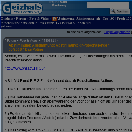
Impressum
|
Werbung
Geizhals
»
Forum
»
Foto & Video
»
Abstimmung: Abstimmung: gh-
Top-100
|
Fresh-100
fotochallenge * 05/2008 * Das Voting (670 Beiträge, 18726 Mal
gelesen)
Du bist nicht angemeldet. [
Login/Registrieren
]
^
Forum
Foto & Video
#
4808813
Abstimmung: Abstimmung: Abstimmung: gh-fotochallenge *
05/2008 * Das Voting
Sodala, es ist wieder mal soweit. Diesmal weniger Einsendungen als beim letzt
Prachtexemplare dabei.
http:/
/
www.phj.at/
GHFC04
A B L A U F und R E G E L N während des gh-Fotochallenge Votings:
1.) Das Diskutieren und Kommentieren der Bilder ist im Abstimmungsthread ausd
2.) Die Teilnehmer der jeweiligen gh-Fotochallenge dürfen an den Diskussion
Bilder kommentieren, sich aber während der Votingphase nicht als Urheber des
ansonsten aus dem Bewerb ausscheiden.
3.) Es sind ausdrücklich nur konstruktive - durchaus aber auch kritische - Komm
abgebildeten Personen/Models) erlaubt. Zuwiderhandelnde werden ohne Vor
ausgeschlossen.
4.) Das Voting wird am 24.05. IM LAUFE DES ABENDS beendet, also nicht bis a