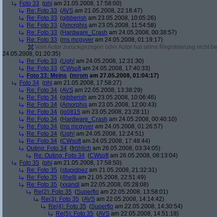
Foto 33
(
phj
am 21.05.2008, 17:58:00)
Re: Foto 33
(
AVS
am 21.05.2008, 22:18:47)
Re: Foto 33
(
gibberish
am 23.05.2008, 10:05:26)
Re: Foto 33
(
Amorphis
am 23.05.2008, 11:54:58)
Re: Foto 33
(
Hardware_Crash
am 24.05.2008, 00:38:57)
Re: Foto 33
(
ms mcgyver
am 24.05.2008, 01:19:17)
Vom Autor zurückgezogen oder Autor hat seine Registrierung nicht bes
24.05.2008, 01:20:35)
Re: Foto 33
(
Ugh!
am 24.05.2008, 12:31:30)
Re: Foto 33
(
CWsoft
am 24.05.2008, 17:40:33)
Foto 33: Meins
(
mrom
am 27.05.2008, 01:04:17)
Foto 34
(
phj
am 21.05.2008, 17:58:27)
Re: Foto 34
(
AVS
am 22.05.2008, 13:38:29)
Re: Foto 34
(
gibberish
am 23.05.2008, 10:06:46)
Re: Foto 34
(
Amorphis
am 23.05.2008, 12:00:43)
Re: Foto 34
(
jo0815
am 23.05.2008, 23:28:11)
Re: Foto 34
(
Hardware_Crash
am 24.05.2008, 00:40:10)
Re: Foto 34
(
ms mcgyver
am 24.05.2008, 01:26:57)
Re: Foto 34
(
Ugh!
am 24.05.2008, 12:24:51)
Re: Foto 34
(
CWsoft
am 24.05.2008, 17:48:44)
Outing: Foto 34
(
fröhlich
am 26.05.2008, 03:34:05)
Re: Outing: Foto 34
(
CWsoft
am 26.05.2008, 08:13:04)
Foto 35
(
phj
am 21.05.2008, 17:58:50)
Re: Foto 35
(
stupidpez
am 21.05.2008, 21:32:31)
Re: Foto 35
(
4helli
am 21.05.2008, 22:51:49)
Re: Foto 35
(
xxandl
am 22.05.2008, 05:28:08)
Re(2): Foto 35
(
Superflo
am 22.05.2008, 13:58:01)
Re(3): Foto 35
(
AVS
am 22.05.2008, 14:14:42)
Re(4): Foto 35
(
Superflo
am 22.05.2008, 14:30:54)
Re(5): Foto 35
(
AVS
am 22.05.2008, 14:51:18)