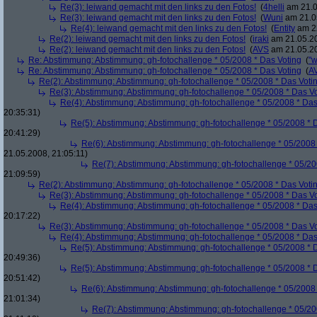
Re(3): leiwand gemacht mit den links zu den Fotos!
(
4helli
am 21.0
Re(3): leiwand gemacht mit den links zu den Fotos!
(
Wuni
am 21.05
Re(4): leiwand gemacht mit den links zu den Fotos!
(
Entity
am 22
Re(2): leiwand gemacht mit den links zu den Fotos!
(
iraki
am 21.05.20
Re(2): leiwand gemacht mit den links zu den Fotos!
(
AVS
am 21.05.20
Re: Abstimmung: Abstimmung: gh-fotochallenge * 05/2008 * Das Voting
(
"w
Re: Abstimmung: Abstimmung: gh-fotochallenge * 05/2008 * Das Voting
(
A
Re(2): Abstimmung: Abstimmung: gh-fotochallenge * 05/2008 * Das Voti
Re(3): Abstimmung: Abstimmung: gh-fotochallenge * 05/2008 * Das V
Re(4): Abstimmung: Abstimmung: gh-fotochallenge * 05/2008 * Das
20:35:31)
Re(5): Abstimmung: Abstimmung: gh-fotochallenge * 05/2008 * 
20:41:29)
Re(6): Abstimmung: Abstimmung: gh-fotochallenge * 05/2008 
21.05.2008, 21:05:11)
Re(7): Abstimmung: Abstimmung: gh-fotochallenge * 05/20
21:09:59)
Re(2): Abstimmung: Abstimmung: gh-fotochallenge * 05/2008 * Das Voti
Re(3): Abstimmung: Abstimmung: gh-fotochallenge * 05/2008 * Das V
Re(4): Abstimmung: Abstimmung: gh-fotochallenge * 05/2008 * Das
20:17:22)
Re(3): Abstimmung: Abstimmung: gh-fotochallenge * 05/2008 * Das V
Re(4): Abstimmung: Abstimmung: gh-fotochallenge * 05/2008 * Das
Re(5): Abstimmung: Abstimmung: gh-fotochallenge * 05/2008 * 
20:49:36)
Re(5): Abstimmung: Abstimmung: gh-fotochallenge * 05/2008 * 
20:51:42)
Re(6): Abstimmung: Abstimmung: gh-fotochallenge * 05/2008 
21:01:34)
Re(7): Abstimmung: Abstimmung: gh-fotochallenge * 05/20