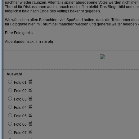
nachher wieder raunzen. Allenfalls später abgegebene Votes werden nicht mehr
Thread für Diskussionen auch danach noch offen bleibt. Das Siegerbild und der
möglichst bald nach Ende des Votings bekannt gegeben.
Wir wünschen allen Betrachtern viel Spaß und hoffen, dass die Teilnehmer dies
für Fotografie hier im Forum bei manchen wecken und generell weiter beleben 
Eure Foto geeks
Alpenländer, iraki, r´n´r & phj
Auswahl
Foto 01
Foto 02
Foto 03
Foto 04
Foto 05
Foto 06
Foto 07