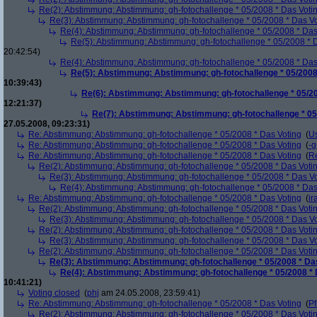
Re(2): Abstimmung: Abstimmung: gh-fotochallenge * 05/2008 * Das Voti
Re(3): Abstimmung: Abstimmung: gh-fotochallenge * 05/2008 * Das V
Re(4): Abstimmung: Abstimmung: gh-fotochallenge * 05/2008 * Das
Re(5): Abstimmung: Abstimmung: gh-fotochallenge * 05/2008 * 
20:42:54)
Re(4): Abstimmung: Abstimmung: gh-fotochallenge * 05/2008 * Das
Re(5): Abstimmung: Abstimmung: gh-fotochallenge * 05/2008
10:39:43)
Re(6): Abstimmung: Abstimmung: gh-fotochallenge * 05/20
12:21:37)
Re(7): Abstimmung: Abstimmung: gh-fotochallenge * 05
27.05.2008, 09:23:31)
Re: Abstimmung: Abstimmung: gh-fotochallenge * 05/2008 * Das Voting
(
U
Re: Abstimmung: Abstimmung: gh-fotochallenge * 05/2008 * Das Voting
(
-g
Re: Abstimmung: Abstimmung: gh-fotochallenge * 05/2008 * Das Voting
(
R
Re(2): Abstimmung: Abstimmung: gh-fotochallenge * 05/2008 * Das Voti
Re(3): Abstimmung: Abstimmung: gh-fotochallenge * 05/2008 * Das V
Re(4): Abstimmung: Abstimmung: gh-fotochallenge * 05/2008 * Das
Re: Abstimmung: Abstimmung: gh-fotochallenge * 05/2008 * Das Voting
(
ir
Re(2): Abstimmung: Abstimmung: gh-fotochallenge * 05/2008 * Das Voti
Re(3): Abstimmung: Abstimmung: gh-fotochallenge * 05/2008 * Das V
Re(2): Abstimmung: Abstimmung: gh-fotochallenge * 05/2008 * Das Voti
Re(3): Abstimmung: Abstimmung: gh-fotochallenge * 05/2008 * Das V
Re(2): Abstimmung: Abstimmung: gh-fotochallenge * 05/2008 * Das Voti
Re(3): Abstimmung: Abstimmung: gh-fotochallenge * 05/2008 * Da
Re(4): Abstimmung: Abstimmung: gh-fotochallenge * 05/2008 * 
10:41:21)
Voting closed
(
phj
am 24.05.2008, 23:59:41)
Re: Abstimmung: Abstimmung: gh-fotochallenge * 05/2008 * Das Voting
(
Pf
Re(2): Abstimmung: Abstimmung: gh-fotochallenge * 05/2008 * Das Voti