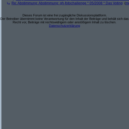
Re: Abstimmung: Abstimmung: gh-fotochallenge * 05/2008 * Das Voting
(
m
Dieses Forum ist eine frei zugängliche Diskussionsplattform.
Der Betreiber übernimmt keine Verantwortung für den Inhalt der Beiträge und behält sich das
Recht vor, Beiträge mit rechtswidrigem oder anstößigem Inhalt zu löschen.
Datenschutzerklärung