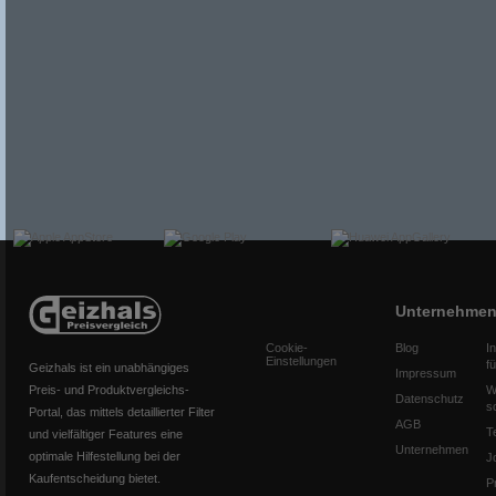
Unternehme
Cookie-
Blog
I
Einstellungen
f
Geizhals ist ein unabhängiges
Impressum
Preis- und Produktvergleichs-
W
Datenschutz
s
Portal, das mittels detaillierter Filter
AGB
T
und vielfältiger Features eine
Unternehmen
optimale Hilfestellung bei der
J
Kaufentscheidung bietet.
P