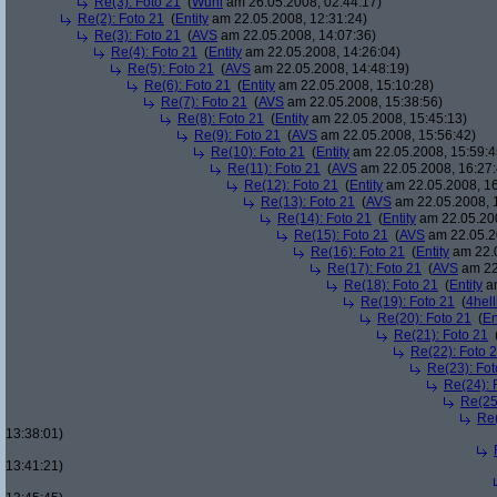
Re(3): Foto 21
(
Wuni
am 26.05.2008, 02:44:17)
Re(2): Foto 21
(
Entity
am 22.05.2008, 12:31:24)
Re(3): Foto 21
(
AVS
am 22.05.2008, 14:07:36)
Re(4): Foto 21
(
Entity
am 22.05.2008, 14:26:04)
Re(5): Foto 21
(
AVS
am 22.05.2008, 14:48:19)
Re(6): Foto 21
(
Entity
am 22.05.2008, 15:10:28)
Re(7): Foto 21
(
AVS
am 22.05.2008, 15:38:56)
Re(8): Foto 21
(
Entity
am 22.05.2008, 15:45:13)
Re(9): Foto 21
(
AVS
am 22.05.2008, 15:56:42)
Re(10): Foto 21
(
Entity
am 22.05.2008, 15:59:4
Re(11): Foto 21
(
AVS
am 22.05.2008, 16:27:
Re(12): Foto 21
(
Entity
am 22.05.2008, 16
Re(13): Foto 21
(
AVS
am 22.05.2008, 
Re(14): Foto 21
(
Entity
am 22.05.200
Re(15): Foto 21
(
AVS
am 22.05.2
Re(16): Foto 21
(
Entity
am 22.0
Re(17): Foto 21
(
AVS
am 22
Re(18): Foto 21
(
Entity
am
Re(19): Foto 21
(
4hell
Re(20): Foto 21
(
En
Re(21): Foto 21
Re(22): Foto 
Re(23): Fot
Re(24): 
Re(25
Re(
13:38:01)
13:41:21)