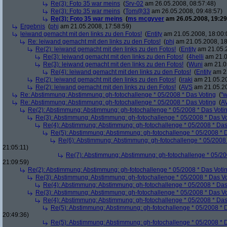
Re(3): Foto 35 war meins
(
Srv-02
am 26.05.2008, 08:57:48)
Re(3): Foto 35 war meins
(
Tom@33
am 26.05.2008, 09:48:57)
Re(3): Foto 35 war meins
(
ms mcgyver
am 26.05.2008, 19:29
Ergebnis
(
phj
am 21.05.2008, 17:58:59)
leiwand gemacht mit den links zu den Fotos!
(
Entity
am 21.05.2008, 18:00:
Re: leiwand gemacht mit den links zu den Fotos!
(
phj
am 21.05.2008, 18
Re(2): leiwand gemacht mit den links zu den Fotos!
(
Entity
am 21.05.2
Re(3): leiwand gemacht mit den links zu den Fotos!
(
4helli
am 21.0
Re(3): leiwand gemacht mit den links zu den Fotos!
(
Wuni
am 21.05
Re(4): leiwand gemacht mit den links zu den Fotos!
(
Entity
am 22
Re(2): leiwand gemacht mit den links zu den Fotos!
(
iraki
am 21.05.20
Re(2): leiwand gemacht mit den links zu den Fotos!
(
AVS
am 21.05.20
Re: Abstimmung: Abstimmung: gh-fotochallenge * 05/2008 * Das Voting
(
"w
Re: Abstimmung: Abstimmung: gh-fotochallenge * 05/2008 * Das Voting
(
A
Re(2): Abstimmung: Abstimmung: gh-fotochallenge * 05/2008 * Das Voti
Re(3): Abstimmung: Abstimmung: gh-fotochallenge * 05/2008 * Das V
Re(4): Abstimmung: Abstimmung: gh-fotochallenge * 05/2008 * Das
Re(5): Abstimmung: Abstimmung: gh-fotochallenge * 05/2008 * 
Re(6): Abstimmung: Abstimmung: gh-fotochallenge * 05/2008 
21:05:11)
Re(7): Abstimmung: Abstimmung: gh-fotochallenge * 05/20
21:09:59)
Re(2): Abstimmung: Abstimmung: gh-fotochallenge * 05/2008 * Das Voti
Re(3): Abstimmung: Abstimmung: gh-fotochallenge * 05/2008 * Das V
Re(4): Abstimmung: Abstimmung: gh-fotochallenge * 05/2008 * Das
Re(3): Abstimmung: Abstimmung: gh-fotochallenge * 05/2008 * Das V
Re(4): Abstimmung: Abstimmung: gh-fotochallenge * 05/2008 * Das
Re(5): Abstimmung: Abstimmung: gh-fotochallenge * 05/2008 * 
20:49:36)
Re(5): Abstimmung: Abstimmung: gh-fotochallenge * 05/2008 * 