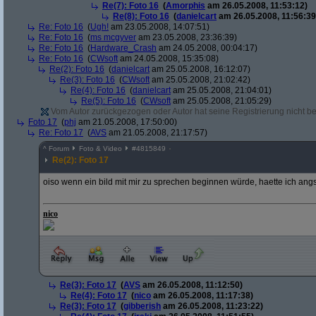
Re(7): Foto 16
(
Amorphis
am 26.05.2008, 11:53:12)
Re(8): Foto 16
(
danielcart
am 26.05.2008, 11:56:39
Re: Foto 16
(
Ugh!
am 23.05.2008, 14:07:51)
Re: Foto 16
(
ms mcgyver
am 23.05.2008, 23:36:39)
Re: Foto 16
(
Hardware_Crash
am 24.05.2008, 00:04:17)
Re: Foto 16
(
CWsoft
am 24.05.2008, 15:35:08)
Re(2): Foto 16
(
danielcart
am 25.05.2008, 16:12:07)
Re(3): Foto 16
(
CWsoft
am 25.05.2008, 21:02:42)
Re(4): Foto 16
(
danielcart
am 25.05.2008, 21:04:01)
Re(5): Foto 16
(
CWsoft
am 25.05.2008, 21:05:29)
Vom Autor zurückgezogen oder Autor hat seine Registrierung nicht bes
Foto 17
(
phj
am 21.05.2008, 17:50:00)
Re: Foto 17
(
AVS
am 21.05.2008, 21:17:57)
^
Forum
Foto & Video
#
4815849
Re(2): Foto 17
oiso wenn ein bild mit mir zu sprechen beginnen würde, haette ich ang
nico
Re(3): Foto 17
(
AVS
am 26.05.2008, 11:12:50)
Re(4): Foto 17
(
nico
am 26.05.2008, 11:17:38)
Re(3): Foto 17
(
gibberish
am 26.05.2008, 11:23:22)