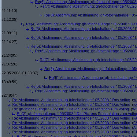
Re(6): Abstimmung: Abstimmung: gh-fotochallenge * 05/2008 
Re(7): Abstimmung: Abstimmung: gh-fotochallenge * 05/20
21:11:10)
Re(8): Abstimmung: Abstimmung: gh-fotochallenge * 05
21:12:38)
Re(4): Abstimmung: Abstimmung: gh-fotochallenge * 05/2008 * Das
Re(5): Abstimmung: Abstimmung: gh-fotochallenge * 05/2008 * 
21:09:11)
Re(5): Abstimmung: Abstimmung: gh-fotochallenge * 05/2008 * 
21:14:27)
Re(5): Abstimmung: Abstimmung: gh-fotochallenge * 05/2008 * 
Re(6): Abstimmung: Abstimmung: gh-fotochallenge * 05/2008 
21:24:05)
Re(7): Abstimmung: Abstimmung: gh-fotochallenge * 05/20
21:37:26)
Re(8): Abstimmung: Abstimmung: gh-fotochallenge * 05
22.05.2008, 01:33:37)
Re(9): Abstimmung: Abstimmung: gh-fotochallenge * 
13:49:59)
Re(5): Abstimmung: Abstimmung: gh-fotochallenge * 05/2008 * 
Re(6): Abstimmung: Abstimmung: gh-fotochallenge * 05/2008 
22:48:47)
Re: Abstimmung: Abstimmung: gh-fotochallenge * 05/2008 * Das Voting
(
w
Re: Abstimmung: Abstimmung: gh-fotochallenge * 05/2008 * Das Voting
(
j
Re: gh-fotochallenge * 05/2008 * Die PicLens Präsentation zum Voting
(
Wu
Re(2): gh-fotochallenge * 05/2008 * Die PicLens Präsentation zum Votin
Re: Abstimmung: Abstimmung: gh-fotochallenge * 05/2008 * Das Voting
(
k
Re: Abstimmung: Abstimmung: gh-fotochallenge * 05/2008 * Das Voting
(
C
Re: Abstimmung: Abstimmung: gh-fotochallenge * 05/2008 * Das Voting
(
Al
Re: Abstimmung: Abstimmung: gh-fotochallenge * 05/2008 * Das Voting
(
Ch
Re(2): Abstimmung: Abstimmung: gh-fotochallenge * 05/2008 * Das Voti