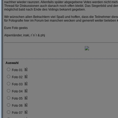
nachher wieder raunzen. Allenfalls später abgegebene Votes werden nicht mehr
Thread für Diskussionen auch danach noch offen bleibt. Das Siegerbild und der
möglichst bald nach Ende des Votings bekannt gegeben.
Wir wünschen allen Betrachtern viel Spaß und hoffen, dass die Teilnehmer dies
für Fotografie hier im Forum bei manchen wecken und generell weiter beleben 
Eure Foto geeks
Alpenländer, iraki, r´n´r & phj
Auswahl
Foto 01
Foto 02
Foto 03
Foto 04
Foto 05
Foto 06
Foto 07