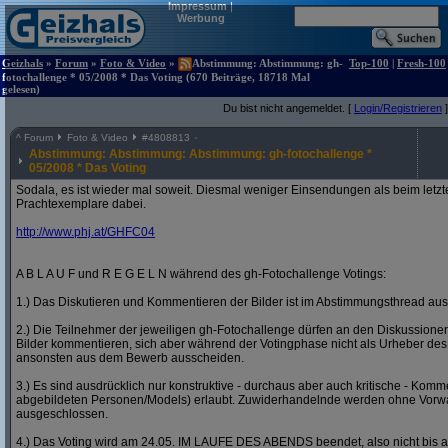
Impressum
|
Werbung
Geizhals
»
Forum
»
Foto & Video
»
Abstimmung: Abstimmung: gh-
Top-100
|
Fresh-100
fotochallenge * 05/2008 * Das Voting (670 Beiträge, 18718 Mal
gelesen)
Du bist nicht angemeldet. [
Login/Registrieren
]
^
Forum
Foto & Video
#
4808813
Abstimmung: Abstimmung: Abstimmung: gh-fotochallenge *
05/2008 * Das Voting
Sodala, es ist wieder mal soweit. Diesmal weniger Einsendungen als beim letzt
Prachtexemplare dabei.
http:/
/
www.phj.at/
GHFC04
A B L A U F und R E G E L N während des gh-Fotochallenge Votings:
1.) Das Diskutieren und Kommentieren der Bilder ist im Abstimmungsthread ausd
2.) Die Teilnehmer der jeweiligen gh-Fotochallenge dürfen an den Diskussion
Bilder kommentieren, sich aber während der Votingphase nicht als Urheber des
ansonsten aus dem Bewerb ausscheiden.
3.) Es sind ausdrücklich nur konstruktive - durchaus aber auch kritische - Komm
abgebildeten Personen/Models) erlaubt. Zuwiderhandelnde werden ohne Vor
ausgeschlossen.
4.) Das Voting wird am 24.05. IM LAUFE DES ABENDS beendet, also nicht bis a