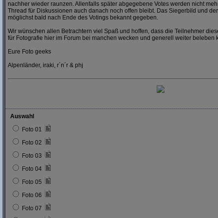
nachher wieder raunzen. Allenfalls später abgegebene Votes werden nicht mehr
Thread für Diskussionen auch danach noch offen bleibt. Das Siegerbild und der
möglichst bald nach Ende des Votings bekannt gegeben.
Wir wünschen allen Betrachtern viel Spaß und hoffen, dass die Teilnehmer dies
für Fotografie hier im Forum bei manchen wecken und generell weiter beleben 
Eure Foto geeks
Alpenländer, iraki, r´n´r & phj
Auswahl
Foto 01
Foto 02
Foto 03
Foto 04
Foto 05
Foto 06
Foto 07