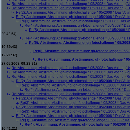
Re: Abstimmung: Abstimmung: gh-fotochallenge * 05/2008 * Das Voting
(
Al
Re: Abstimmung: Abstimmung: gh-fotochallenge * 05/2008 * Das Voting
(
Ch
Re(2): Abstimmung: Abstimmung: gh-fotochallenge * 05/2008 * Das Voti
Re(2): Abstimmung: Abstimmung: gh-fotochallenge * 05/2008 * Das Voti
Re(3): Abstimmung: Abstimmung: gh-fotochallenge * 05/2008 * Das V
Re(4): Abstimmung: Abstimmung: gh-fotochallenge * 05/2008 * Das
Re(5): Abstimmung: Abstimmung: gh-fotochallenge * 05/2008 * 
20:42:54)
Re(4): Abstimmung: Abstimmung: gh-fotochallenge * 05/2008 * Das
Re(5): Abstimmung: Abstimmung: gh-fotochallenge * 05/2008
10:39:43)
Re(6): Abstimmung: Abstimmung: gh-fotochallenge * 05/20
12:21:37)
Re(7): Abstimmung: Abstimmung: gh-fotochallenge * 05
27.05.2008, 09:23:31)
Re: Abstimmung: Abstimmung: gh-fotochallenge * 05/2008 * Das Voting
(
U
Re: Abstimmung: Abstimmung: gh-fotochallenge * 05/2008 * Das Voting
(
-g
Re: Abstimmung: Abstimmung: gh-fotochallenge * 05/2008 * Das Voting
(
R
Re(2): Abstimmung: Abstimmung: gh-fotochallenge * 05/2008 * Das Voti
Re(3): Abstimmung: Abstimmung: gh-fotochallenge * 05/2008 * Das V
Re(4): Abstimmung: Abstimmung: gh-fotochallenge * 05/2008 * Das
Re: Abstimmung: Abstimmung: gh-fotochallenge * 05/2008 * Das Voting
(
ir
Re(2): Abstimmung: Abstimmung: gh-fotochallenge * 05/2008 * Das Voti
Re(3): Abstimmung: Abstimmung: gh-fotochallenge * 05/2008 * Das V
Re(2): Abstimmung: Abstimmung: gh-fotochallenge * 05/2008 * Das Voti
Re(3): Abstimmung: Abstimmung: gh-fotochallenge * 05/2008 * Das V
Re(2): Abstimmung: Abstimmung: gh-fotochallenge * 05/2008 * Das Voti
Re(3): Abstimmung: Abstimmung: gh-fotochallenge * 05/2008 * Da
Re(4): Abstimmung: Abstimmung: gh-fotochallenge * 05/2008 * 
10:41:21)