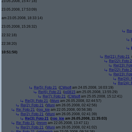
23.05.2008, 15:47:18)
23.05.2008, 17:53:09)
am 23.05.2008, 18:33:14)
23.05.2008, 15:26:32)
Re(
22:32:18)
22:38:20)
10:51:50)
Re(21): Foto 21
Re(22): Foto 
Re(23): Fot
Re(22): Foto 
Re(23): Fot
Re(24): 
Re(24): 
Re(5): Foto 21
(
CWsoft
am 24.05.2008, 16:03:19)
Re(6): Foto 21
(
jo0815
am 25.05.2008, 13:55:29)
Re(7): Foto 21
(
CWsoft
am 25.05.2008, 15:12:41)
Re(3): Foto 21
(
Wuni
am 26.05.2008, 02:44:57)
Re(2): Foto 21
(
Wuni
am 26.05.2008, 02:42:56)
Re: Foto 21
(
roo_kie
am 22.05.2008, 00:56:38)
Re(2): Foto 21
(
Wuni
am 26.05.2008, 02:41:39)
Re(3): Foto 21
(
roo_kie
am 26.05.2008, 11:35:03)
Re: Foto 21
(
mrom
am 22.05.2008, 13:47:11)
Re(2): Foto 21
(
Wuni
am 26.05.2008, 02:41:02)
Re: Foto 21
(
gibberish
am 23.05.2008, 09:34:26)