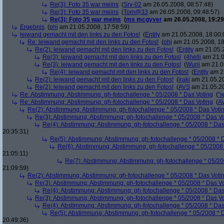
Re(3): Foto 35 war meins
(
Srv-02
am 26.05.2008, 08:57:48)
Re(3): Foto 35 war meins
(
Tom@33
am 26.05.2008, 09:48:57)
Re(3): Foto 35 war meins
(
ms mcgyver
am 26.05.2008, 19:29
Ergebnis
(
phj
am 21.05.2008, 17:58:59)
leiwand gemacht mit den links zu den Fotos!
(
Entity
am 21.05.2008, 18:00:
Re: leiwand gemacht mit den links zu den Fotos!
(
phj
am 21.05.2008, 18
Re(2): leiwand gemacht mit den links zu den Fotos!
(
Entity
am 21.05.2
Re(3): leiwand gemacht mit den links zu den Fotos!
(
4helli
am 21.0
Re(3): leiwand gemacht mit den links zu den Fotos!
(
Wuni
am 21.05
Re(4): leiwand gemacht mit den links zu den Fotos!
(
Entity
am 22
Re(2): leiwand gemacht mit den links zu den Fotos!
(
iraki
am 21.05.20
Re(2): leiwand gemacht mit den links zu den Fotos!
(
AVS
am 21.05.20
Re: Abstimmung: Abstimmung: gh-fotochallenge * 05/2008 * Das Voting
(
"w
Re: Abstimmung: Abstimmung: gh-fotochallenge * 05/2008 * Das Voting
(
A
Re(2): Abstimmung: Abstimmung: gh-fotochallenge * 05/2008 * Das Voti
Re(3): Abstimmung: Abstimmung: gh-fotochallenge * 05/2008 * Das V
Re(4): Abstimmung: Abstimmung: gh-fotochallenge * 05/2008 * Das
20:35:31)
Re(5): Abstimmung: Abstimmung: gh-fotochallenge * 05/2008 * 
Re(6): Abstimmung: Abstimmung: gh-fotochallenge * 05/2008 
21:05:11)
Re(7): Abstimmung: Abstimmung: gh-fotochallenge * 05/20
21:09:59)
Re(2): Abstimmung: Abstimmung: gh-fotochallenge * 05/2008 * Das Voti
Re(3): Abstimmung: Abstimmung: gh-fotochallenge * 05/2008 * Das V
Re(4): Abstimmung: Abstimmung: gh-fotochallenge * 05/2008 * Das
Re(3): Abstimmung: Abstimmung: gh-fotochallenge * 05/2008 * Das V
Re(4): Abstimmung: Abstimmung: gh-fotochallenge * 05/2008 * Das
Re(5): Abstimmung: Abstimmung: gh-fotochallenge * 05/2008 * 
20:49:36)