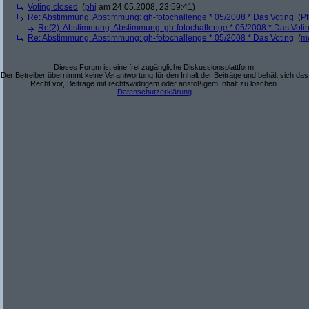
Voting closed
(
phj
am 24.05.2008, 23:59:41)
Re: Abstimmung: Abstimmung: gh-fotochallenge * 05/2008 * Das Voting
(
Pf
Re(2): Abstimmung: Abstimmung: gh-fotochallenge * 05/2008 * Das Voti
Re: Abstimmung: Abstimmung: gh-fotochallenge * 05/2008 * Das Voting
(
m
Dieses Forum ist eine frei zugängliche Diskussionsplattform.
Der Betreiber übernimmt keine Verantwortung für den Inhalt der Beiträge und behält sich das
Recht vor, Beiträge mit rechtswidrigem oder anstößigem Inhalt zu löschen.
Datenschutzerklärung