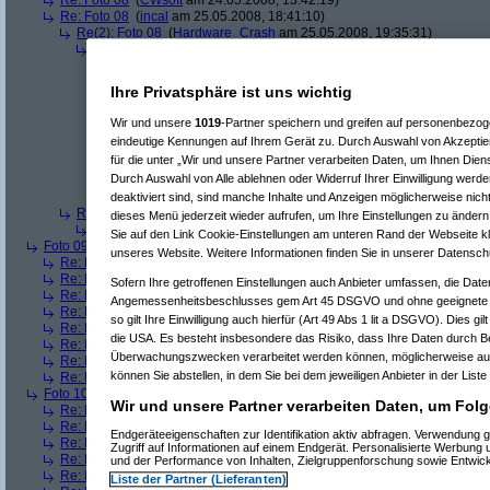
Re: Foto 08
(
CWsoft
am 24.05.2008, 13:42:19)
Re: Foto 08
(
incal
am 25.05.2008, 18:41:10)
Re(2): Foto 08
(
Hardware_Crash
am 25.05.2008, 19:35:31)
Re(3): Foto 08
(
incal
am 26.05.2008, 20:45:05)
Re(4): Foto 08
(
Hardware_Crash
am 26.05.2008, 20:48:53)
Re(5): Foto 08
(
incal
am 26.05.2008, 20:56:14)
Ihre Privatsphäre ist uns wichtig
Re(6): Foto 08
(
Hardware_Crash
am 26.05.2008, 21:00:
Re(7): Foto 08
(
incal
am 26.05.2008, 21:25:52)
Wir und unsere
1019
-Partner speichern und greifen auf personenbezo
Re(8): Foto 08
(
Hardware_Crash
am 26.05.2008, 2
eindeutige Kennungen auf Ihrem Gerät zu. Durch Auswahl von Akzeptier
Re(9): Foto 08
(
incal
am 26.05.2008, 21:55:49)
für die unter „Wir und unsere Partner verarbeiten Daten, um Ihnen Dien
Re(10): Foto 08
(
Hardware_Crash
am 26.05.2
Durch Auswahl von Alle ablehnen oder Widerruf Ihrer Einwilligung werde
Re(11): Foto 08
(
incal
am 26.05.2008, 22:1
Re(12): Foto 08
(
Hardware_Crash
am 26
deaktiviert sind, sind manche Inhalte und Anzeigen möglicherweise nicht
Re(2): Foto 08
(
Srv-02
am 26.05.2008, 09:58:02)
dieses Menü jederzeit wieder aufrufen, um Ihre Einstellungen zu ändern 
Re(3): Foto 08
(
incal
am 26.05.2008, 20:46:08)
Sie auf den Link Cookie-Einstellungen am unteren Rand der Webseite kli
Foto 09
(
phj
am 21.05.2008, 17:46:17)
unseres Website. Weitere Informationen finden Sie in unserer Datensch
Re: Foto 09
(
AVS
am 21.05.2008, 20:38:43)
Re: Foto 09
(
roo_kie
am 22.05.2008, 00:06:11)
Sofern Ihre getroffenen Einstellungen auch Anbieter umfassen, die Daten
Re: Foto 09
(
gibberish
am 23.05.2008, 09:03:43)
Angemessenheitsbeschlusses gem Art 45 DSGVO und ohne geeignete G
Re: Foto 09
(
Amorphis
am 23.05.2008, 10:40:33)
so gilt Ihre Einwilligung auch hierfür (Art 49 Abs 1 lit a DSGVO). Dies gi
Re: Foto 09
(
Ugh!
am 23.05.2008, 11:38:45)
die USA. Es besteht insbesondere das Risiko, dass Ihre Daten durch B
Re: Foto 09
(
ms mcgyver
am 23.05.2008, 22:45:45)
Überwachungszwecken verarbeitet werden können, möglicherweise auc
Re: Foto 09
(
Hardware_Crash
am 23.05.2008, 23:49:18)
können Sie abstellen, in dem Sie bei dem jeweiligen Anbieter in der Liste
Re: Foto 09
(
CWsoft
am 24.05.2008, 13:46:55)
Foto 10
(
phj
am 21.05.2008, 17:46:40)
Wir und unsere Partner verarbeiten Daten, um Folg
Re: Foto 10
(
AVS
am 21.05.2008, 20:46:08)
Re: Foto 10
(
gibberish
am 23.05.2008, 09:05:46)
Endgeräteeigenschaften zur Identifikation aktiv abfragen. Verwendung 
Re: Foto 10
(
Amorphis
am 23.05.2008, 10:42:24)
Zugriff auf Informationen auf einem Endgerät. Personalisierte Werbung
Re: Foto 10
(
Ugh!
am 23.05.2008, 11:40:50)
und der Performance von Inhalten, Zielgruppenforschung sowie Entwic
Re: Foto 10
(
ms mcgyver
am 23.05.2008, 22:50:31)
Liste der Partner (Lieferanten)