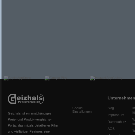
Unternehme
Cookie-
Blog
I
Einstellungen
f
Geizhals ist ein unabhängiges
Impressum
Preis- und Produktvergleichs-
W
Datenschutz
s
Portal, das mittels detaillierter Filter
AGB
T
und vielfältiger Features eine