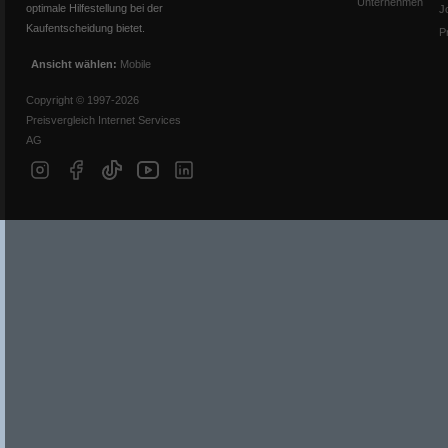
Unternehmen
optimale Hilfestellung bei der
J
Kaufentscheidung bietet.
P
Ansicht wählen:
Mobile
Copyright © 1997-2026
Preisvergleich Internet Services
AG