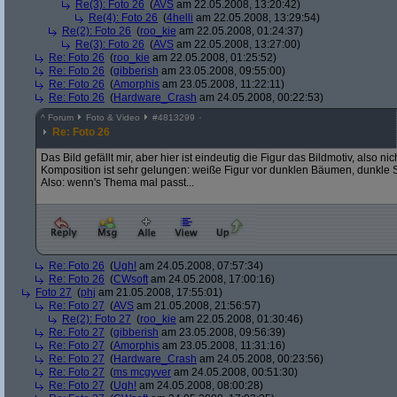
Re(3): Foto 26
(
AVS
am 22.05.2008, 13:20:42)
Re(4): Foto 26
(
4helli
am 22.05.2008, 13:29:54)
Re(2): Foto 26
(
roo_kie
am 22.05.2008, 01:24:37)
Re(3): Foto 26
(
AVS
am 22.05.2008, 13:27:00)
Re: Foto 26
(
roo_kie
am 22.05.2008, 01:25:52)
Re: Foto 26
(
gibberish
am 23.05.2008, 09:55:00)
Re: Foto 26
(
Amorphis
am 23.05.2008, 11:22:11)
Re: Foto 26
(
Hardware_Crash
am 24.05.2008, 00:22:53)
^
Forum
Foto & Video
#
4813299
Re: Foto 26
Das Bild gefällt mir, aber hier ist eindeutig die Figur das Bildmotiv, also 
Komposition ist sehr gelungen: weiße Figur vor dunklen Bäumen, dunkle S
Also: wenn's Thema mal passt...
Re: Foto 26
(
Ugh!
am 24.05.2008, 07:57:34)
Re: Foto 26
(
CWsoft
am 24.05.2008, 17:00:16)
Foto 27
(
phj
am 21.05.2008, 17:55:01)
Re: Foto 27
(
AVS
am 21.05.2008, 21:56:57)
Re(2): Foto 27
(
roo_kie
am 22.05.2008, 01:30:46)
Re: Foto 27
(
gibberish
am 23.05.2008, 09:56:39)
Re: Foto 27
(
Amorphis
am 23.05.2008, 11:31:16)
Re: Foto 27
(
Hardware_Crash
am 24.05.2008, 00:23:56)
Re: Foto 27
(
ms mcgyver
am 24.05.2008, 00:51:30)
Re: Foto 27
(
Ugh!
am 24.05.2008, 08:00:28)