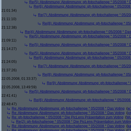
Re(5): Abstimmung: Abstimmung: gh-fotochallenge * 05/2008 * 
Re(6): Abstimmung: Abstimmung: gh-fotochallenge * 05/2008 
21:01:34)
Re(7): Abstimmung: Abstimmung: gh-fotochallenge * 05/20
21:11:10)
Re(8): Abstimmung: Abstimmung: gh-fotochallenge * 05
21:12:38)
Re(4): Abstimmung: Abstimmung: gh-fotochallenge * 05/2008 * Das
Re(5): Abstimmung: Abstimmung: gh-fotochallenge * 05/2008 * 
21:09:11)
Re(5): Abstimmung: Abstimmung: gh-fotochallenge * 05/2008 * 
21:14:27)
Re(5): Abstimmung: Abstimmung: gh-fotochallenge * 05/2008 * 
Re(6): Abstimmung: Abstimmung: gh-fotochallenge * 05/2008 
21:24:05)
Re(7): Abstimmung: Abstimmung: gh-fotochallenge * 05/20
21:37:26)
Re(8): Abstimmung: Abstimmung: gh-fotochallenge * 05
22.05.2008, 01:33:37)
Re(9): Abstimmung: Abstimmung: gh-fotochallenge * 
22.05.2008, 13:49:59)
Re(5): Abstimmung: Abstimmung: gh-fotochallenge * 05/2008 * 
22:41:41)
Re(6): Abstimmung: Abstimmung: gh-fotochallenge * 05/2008 
22:48:47)
Re: Abstimmung: Abstimmung: gh-fotochallenge * 05/2008 * Das Voting
(
w
Re: Abstimmung: Abstimmung: gh-fotochallenge * 05/2008 * Das Voting
(
j
Re: gh-fotochallenge * 05/2008 * Die PicLens Präsentation zum Voting
(
Wu
Re(2): gh-fotochallenge * 05/2008 * Die PicLens Präsentation zum Votin
Re: Abstimmung: Abstimmung: gh-fotochallenge * 05/2008 * Das Voting
(
k
Re: Abstimmung: Abstimmung: gh-fotochallenge * 05/2008 * Das Voting
(
C