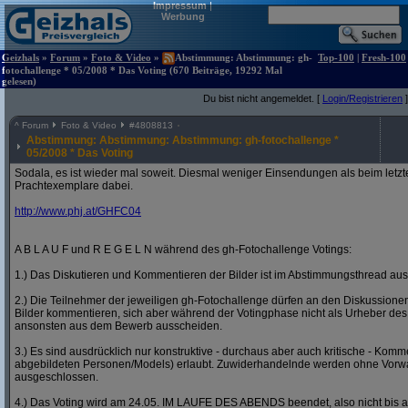
Impressum
|
Werbung
Geizhals
»
Forum
»
Foto & Video
»
Abstimmung: Abstimmung: gh-
Top-100
|
Fresh-100
fotochallenge * 05/2008 * Das Voting (670 Beiträge, 19292 Mal
gelesen)
Du bist nicht angemeldet. [
Login/Registrieren
]
^
Forum
Foto & Video
#
4808813
Abstimmung: Abstimmung: Abstimmung: gh-fotochallenge *
05/2008 * Das Voting
Sodala, es ist wieder mal soweit. Diesmal weniger Einsendungen als beim letzt
Prachtexemplare dabei.
http:/
/
www.phj.at/
GHFC04
A B L A U F und R E G E L N während des gh-Fotochallenge Votings:
1.) Das Diskutieren und Kommentieren der Bilder ist im Abstimmungsthread ausd
2.) Die Teilnehmer der jeweiligen gh-Fotochallenge dürfen an den Diskussion
Bilder kommentieren, sich aber während der Votingphase nicht als Urheber des
ansonsten aus dem Bewerb ausscheiden.
3.) Es sind ausdrücklich nur konstruktive - durchaus aber auch kritische - Komm
abgebildeten Personen/Models) erlaubt. Zuwiderhandelnde werden ohne Vor
ausgeschlossen.
4.) Das Voting wird am 24.05. IM LAUFE DES ABENDS beendet, also nicht bis a