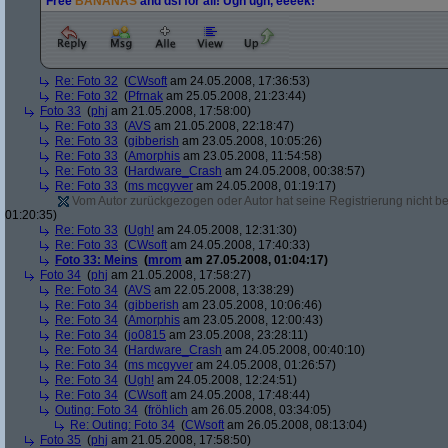
Free
BANANAS
and dsl for all! Ugh ugh, eeeek!
Re: Foto 32
(
CWsoft
am 24.05.2008, 17:36:53)
Re: Foto 32
(
Pfrnak
am 25.05.2008, 21:23:44)
Foto 33
(
phj
am 21.05.2008, 17:58:00)
Re: Foto 33
(
AVS
am 21.05.2008, 22:18:47)
Re: Foto 33
(
gibberish
am 23.05.2008, 10:05:26)
Re: Foto 33
(
Amorphis
am 23.05.2008, 11:54:58)
Re: Foto 33
(
Hardware_Crash
am 24.05.2008, 00:38:57)
Re: Foto 33
(
ms mcgyver
am 24.05.2008, 01:19:17)
Vom Autor zurückgezogen oder Autor hat seine Registrierung nicht bes
01:20:35)
Re: Foto 33
(
Ugh!
am 24.05.2008, 12:31:30)
Re: Foto 33
(
CWsoft
am 24.05.2008, 17:40:33)
Foto 33: Meins
(
mrom
am 27.05.2008, 01:04:17)
Foto 34
(
phj
am 21.05.2008, 17:58:27)
Re: Foto 34
(
AVS
am 22.05.2008, 13:38:29)
Re: Foto 34
(
gibberish
am 23.05.2008, 10:06:46)
Re: Foto 34
(
Amorphis
am 23.05.2008, 12:00:43)
Re: Foto 34
(
jo0815
am 23.05.2008, 23:28:11)
Re: Foto 34
(
Hardware_Crash
am 24.05.2008, 00:40:10)
Re: Foto 34
(
ms mcgyver
am 24.05.2008, 01:26:57)
Re: Foto 34
(
Ugh!
am 24.05.2008, 12:24:51)
Re: Foto 34
(
CWsoft
am 24.05.2008, 17:48:44)
Outing: Foto 34
(
fröhlich
am 26.05.2008, 03:34:05)
Re: Outing: Foto 34
(
CWsoft
am 26.05.2008, 08:13:04)
Foto 35
(
phj
am 21.05.2008, 17:58:50)