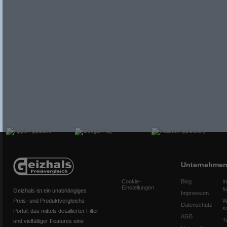
Unternehme
Cookie-
Blog
I
Einstellungen
f
Geizhals ist ein unabhängiges
Impressum
Preis- und Produktvergleichs-
W
Datenschutz
s
Portal, das mittels detaillierter Filter
AGB
T
und vielfältiger Features eine