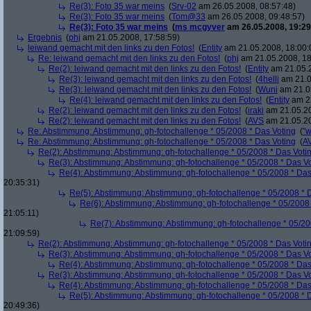
Re(3): Foto 35 war meins
(
Srv-02
am 26.05.2008, 08:57:48)
Re(3): Foto 35 war meins
(
Tom@33
am 26.05.2008, 09:48:57)
Re(3): Foto 35 war meins
(
ms mcgyver
am 26.05.2008, 19:29
Ergebnis
(
phj
am 21.05.2008, 17:58:59)
leiwand gemacht mit den links zu den Fotos!
(
Entity
am 21.05.2008, 18:00:
Re: leiwand gemacht mit den links zu den Fotos!
(
phj
am 21.05.2008, 18
Re(2): leiwand gemacht mit den links zu den Fotos!
(
Entity
am 21.05.2
Re(3): leiwand gemacht mit den links zu den Fotos!
(
4helli
am 21.0
Re(3): leiwand gemacht mit den links zu den Fotos!
(
Wuni
am 21.05
Re(4): leiwand gemacht mit den links zu den Fotos!
(
Entity
am 22
Re(2): leiwand gemacht mit den links zu den Fotos!
(
iraki
am 21.05.20
Re(2): leiwand gemacht mit den links zu den Fotos!
(
AVS
am 21.05.20
Re: Abstimmung: Abstimmung: gh-fotochallenge * 05/2008 * Das Voting
(
"w
Re: Abstimmung: Abstimmung: gh-fotochallenge * 05/2008 * Das Voting
(
A
Re(2): Abstimmung: Abstimmung: gh-fotochallenge * 05/2008 * Das Voti
Re(3): Abstimmung: Abstimmung: gh-fotochallenge * 05/2008 * Das V
Re(4): Abstimmung: Abstimmung: gh-fotochallenge * 05/2008 * Das
20:35:31)
Re(5): Abstimmung: Abstimmung: gh-fotochallenge * 05/2008 * 
Re(6): Abstimmung: Abstimmung: gh-fotochallenge * 05/2008 
21:05:11)
Re(7): Abstimmung: Abstimmung: gh-fotochallenge * 05/20
21:09:59)
Re(2): Abstimmung: Abstimmung: gh-fotochallenge * 05/2008 * Das Voti
Re(3): Abstimmung: Abstimmung: gh-fotochallenge * 05/2008 * Das V
Re(4): Abstimmung: Abstimmung: gh-fotochallenge * 05/2008 * Das
Re(3): Abstimmung: Abstimmung: gh-fotochallenge * 05/2008 * Das V
Re(4): Abstimmung: Abstimmung: gh-fotochallenge * 05/2008 * Das
Re(5): Abstimmung: Abstimmung: gh-fotochallenge * 05/2008 * 
20:49:36)