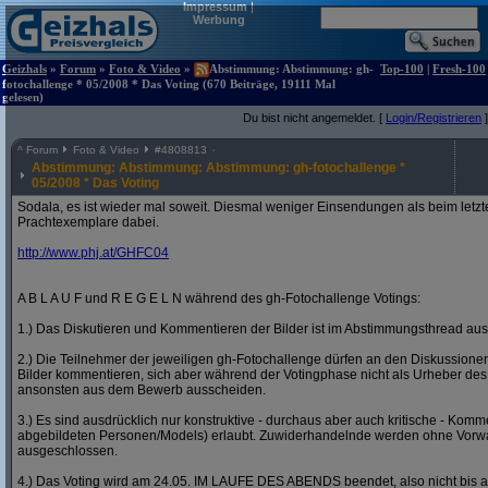
Impressum
|
Werbung
Geizhals
»
Forum
»
Foto & Video
»
Abstimmung: Abstimmung: gh-
Top-100
|
Fresh-100
fotochallenge * 05/2008 * Das Voting (670 Beiträge, 19111 Mal
gelesen)
Du bist nicht angemeldet. [
Login/Registrieren
]
^
Forum
Foto & Video
#
4808813
Abstimmung: Abstimmung: Abstimmung: gh-fotochallenge *
05/2008 * Das Voting
Sodala, es ist wieder mal soweit. Diesmal weniger Einsendungen als beim letzt
Prachtexemplare dabei.
http:/
/
www.phj.at/
GHFC04
A B L A U F und R E G E L N während des gh-Fotochallenge Votings:
1.) Das Diskutieren und Kommentieren der Bilder ist im Abstimmungsthread ausd
2.) Die Teilnehmer der jeweiligen gh-Fotochallenge dürfen an den Diskussion
Bilder kommentieren, sich aber während der Votingphase nicht als Urheber des
ansonsten aus dem Bewerb ausscheiden.
3.) Es sind ausdrücklich nur konstruktive - durchaus aber auch kritische - Komm
abgebildeten Personen/Models) erlaubt. Zuwiderhandelnde werden ohne Vor
ausgeschlossen.
4.) Das Voting wird am 24.05. IM LAUFE DES ABENDS beendet, also nicht bis a