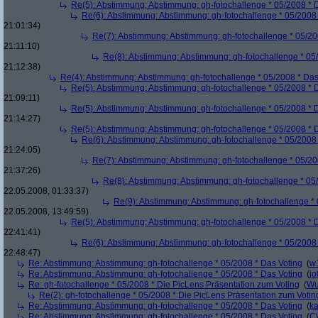
Re(5): Abstimmung: Abstimmung: gh-fotochallenge * 05/2008 * 
Re(6): Abstimmung: Abstimmung: gh-fotochallenge * 05/2008 
21:01:34)
Re(7): Abstimmung: Abstimmung: gh-fotochallenge * 05/20
21:11:10)
Re(8): Abstimmung: Abstimmung: gh-fotochallenge * 05
21:12:38)
Re(4): Abstimmung: Abstimmung: gh-fotochallenge * 05/2008 * Das
Re(5): Abstimmung: Abstimmung: gh-fotochallenge * 05/2008 * 
21:09:11)
Re(5): Abstimmung: Abstimmung: gh-fotochallenge * 05/2008 * 
21:14:27)
Re(5): Abstimmung: Abstimmung: gh-fotochallenge * 05/2008 * 
Re(6): Abstimmung: Abstimmung: gh-fotochallenge * 05/2008 
21:24:05)
Re(7): Abstimmung: Abstimmung: gh-fotochallenge * 05/20
21:37:26)
Re(8): Abstimmung: Abstimmung: gh-fotochallenge * 05
22.05.2008, 01:33:37)
Re(9): Abstimmung: Abstimmung: gh-fotochallenge * 
22.05.2008, 13:49:59)
Re(5): Abstimmung: Abstimmung: gh-fotochallenge * 05/2008 * 
22:41:41)
Re(6): Abstimmung: Abstimmung: gh-fotochallenge * 05/2008 
22:48:47)
Re: Abstimmung: Abstimmung: gh-fotochallenge * 05/2008 * Das Voting
(
w
Re: Abstimmung: Abstimmung: gh-fotochallenge * 05/2008 * Das Voting
(
j
Re: gh-fotochallenge * 05/2008 * Die PicLens Präsentation zum Voting
(
Wu
Re(2): gh-fotochallenge * 05/2008 * Die PicLens Präsentation zum Votin
Re: Abstimmung: Abstimmung: gh-fotochallenge * 05/2008 * Das Voting
(
k
Re: Abstimmung: Abstimmung: gh-fotochallenge * 05/2008 * Das Voting
(
C