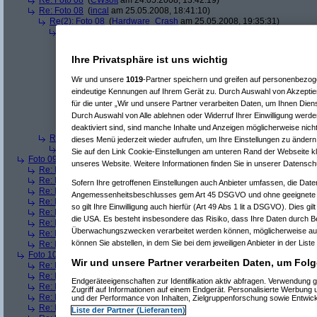
Re: Foto 08
(
CWsoft
am 24.05.2008, 13:42:19)
Re: Foto 08
(
incal
am 25.05.2008, 18:41:10)
Re(2): Foto 08
(
Hardware_Crash
am 25.05.2008, 19:35:31)
Re(3): Foto 08
(
incal
am 26.05.2008, 20:45:05)
Re(4): Foto 08
(
Hardware_Crash
am 26.05.2008, 20:48:53)
Re(5): Foto 08
(
incal
am 26.05.2008, 20:56:14)
Ihre Privatsphäre ist uns wichtig
Re(6): Foto 08
(
Hardware_Crash
am 26.05.2008, 21:00:
Re(7): Foto 08
(
incal
am 26.05.2008, 21:25:52)
Wir und unsere
1019
-Partner speichern und greifen auf personenbezo
Re(8): Foto 08
(
Hardware_Crash
am 26.05.2008, 2
eindeutige Kennungen auf Ihrem Gerät zu. Durch Auswahl von Akzeptier
Re(9): Foto 08
(
incal
am 26.05.2008, 21:55:49)
für die unter „Wir und unsere Partner verarbeiten Daten, um Ihnen Dien
Re(10): Foto 08
(
Hardware_Crash
am 26.05.2
Durch Auswahl von Alle ablehnen oder Widerruf Ihrer Einwilligung werde
Re(11): Foto 08
(
incal
am 26.05.2008, 22:1
Re(12): Foto 08
(
Hardware_Crash
am 26
deaktiviert sind, sind manche Inhalte und Anzeigen möglicherweise nicht
Re(2): Foto 08
(
Srv-02
am 26.05.2008, 09:58:02)
dieses Menü jederzeit wieder aufrufen, um Ihre Einstellungen zu ändern 
Re(3): Foto 08
(
incal
am 26.05.2008, 20:46:08)
Sie auf den Link Cookie-Einstellungen am unteren Rand der Webseite kli
Foto 09
(
phj
am 21.05.2008, 17:46:17)
unseres Website. Weitere Informationen finden Sie in unserer Datensch
Re: Foto 09
(
AVS
am 21.05.2008, 20:38:43)
Re: Foto 09
(
roo_kie
am 22.05.2008, 00:06:11)
Sofern Ihre getroffenen Einstellungen auch Anbieter umfassen, die Daten
Re: Foto 09
(
gibberish
am 23.05.2008, 09:03:43)
Angemessenheitsbeschlusses gem Art 45 DSGVO und ohne geeignete G
Re: Foto 09
(
Amorphis
am 23.05.2008, 10:40:33)
so gilt Ihre Einwilligung auch hierfür (Art 49 Abs 1 lit a DSGVO). Dies gi
Re: Foto 09
(
Ugh!
am 23.05.2008, 11:38:45)
die USA. Es besteht insbesondere das Risiko, dass Ihre Daten durch B
Re: Foto 09
(
ms mcgyver
am 23.05.2008, 22:45:45)
Überwachungszwecken verarbeitet werden können, möglicherweise auc
Re: Foto 09
(
Hardware_Crash
am 23.05.2008, 23:49:18)
können Sie abstellen, in dem Sie bei dem jeweiligen Anbieter in der Liste
Re: Foto 09
(
CWsoft
am 24.05.2008, 13:46:55)
Foto 10
(
phj
am 21.05.2008, 17:46:40)
Wir und unsere Partner verarbeiten Daten, um Folg
Re: Foto 10
(
AVS
am 21.05.2008, 20:46:08)
Re: Foto 10
(
gibberish
am 23.05.2008, 09:05:46)
Endgeräteeigenschaften zur Identifikation aktiv abfragen. Verwendung 
Re: Foto 10
(
Amorphis
am 23.05.2008, 10:42:24)
Zugriff auf Informationen auf einem Endgerät. Personalisierte Werbung
Re: Foto 10
(
Ugh!
am 23.05.2008, 11:40:50)
und der Performance von Inhalten, Zielgruppenforschung sowie Entwic
Re: Foto 10
(
ms mcgyver
am 23.05.2008, 22:50:31)
Liste der Partner (Lieferanten)