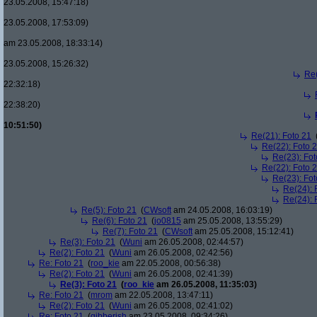
23.05.2008, 15:47:18)
23.05.2008, 17:53:09)
am 23.05.2008, 18:33:14)
23.05.2008, 15:26:32)
Re(
22:32:18)
22:38:20)
10:51:50)
Re(21): Foto 21
Re(22): Foto 
Re(23): Fot
Re(22): Foto 
Re(23): Fot
Re(24): 
Re(24): 
Re(5): Foto 21
(
CWsoft
am 24.05.2008, 16:03:19)
Re(6): Foto 21
(
jo0815
am 25.05.2008, 13:55:29)
Re(7): Foto 21
(
CWsoft
am 25.05.2008, 15:12:41)
Re(3): Foto 21
(
Wuni
am 26.05.2008, 02:44:57)
Re(2): Foto 21
(
Wuni
am 26.05.2008, 02:42:56)
Re: Foto 21
(
roo_kie
am 22.05.2008, 00:56:38)
Re(2): Foto 21
(
Wuni
am 26.05.2008, 02:41:39)
Re(3): Foto 21
(
roo_kie
am 26.05.2008, 11:35:03)
Re: Foto 21
(
mrom
am 22.05.2008, 13:47:11)
Re(2): Foto 21
(
Wuni
am 26.05.2008, 02:41:02)
Re: Foto 21
(
gibberish
am 23.05.2008, 09:34:26)