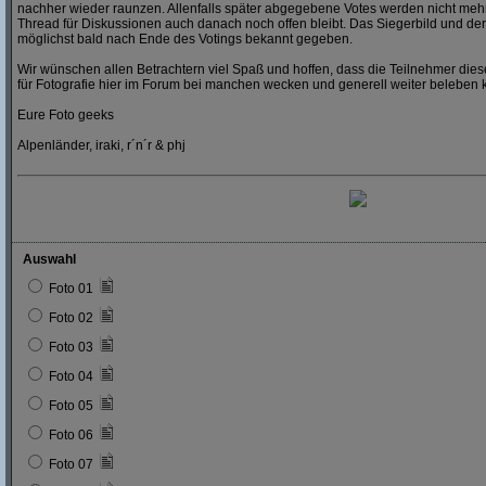
nachher wieder raunzen. Allenfalls später abgegebene Votes werden nicht mehr
Thread für Diskussionen auch danach noch offen bleibt. Das Siegerbild und der
möglichst bald nach Ende des Votings bekannt gegeben.
Wir wünschen allen Betrachtern viel Spaß und hoffen, dass die Teilnehmer dies
für Fotografie hier im Forum bei manchen wecken und generell weiter beleben 
Eure Foto geeks
Alpenländer, iraki, r´n´r & phj
Auswahl
Foto 01
Foto 02
Foto 03
Foto 04
Foto 05
Foto 06
Foto 07