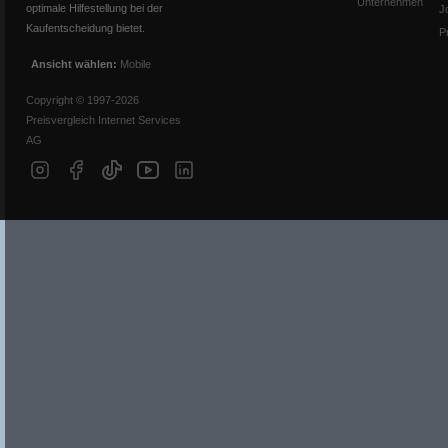
Unternehmen
optimale Hilfestellung bei der
J
Kaufentscheidung bietet.
P
Ansicht wählen:
Mobile
Copyright © 1997-2026
Preisvergleich Internet Services
AG