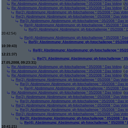
Re: Abstimmung: Abstimmung: gh-fotochallenge * 05/2008 * Das Voting
(
Al
Re: Abstimmung: Abstimmung: gh-fotochallenge * 05/2008 * Das Voting
(
Ch
Re(2): Abstimmung: Abstimmung: gh-fotochallenge * 05/2008 * Das Voti
Re(2): Abstimmung: Abstimmung: gh-fotochallenge * 05/2008 * Das Voti
Re(3): Abstimmung: Abstimmung: gh-fotochallenge * 05/2008 * Das V
Re(4): Abstimmung: Abstimmung: gh-fotochallenge * 05/2008 * Das
Re(5): Abstimmung: Abstimmung: gh-fotochallenge * 05/2008 * 
20:42:54)
Re(4): Abstimmung: Abstimmung: gh-fotochallenge * 05/2008 * Das
Re(5): Abstimmung: Abstimmung: gh-fotochallenge * 05/2008
10:39:43)
Re(6): Abstimmung: Abstimmung: gh-fotochallenge * 05/20
12:21:37)
Re(7): Abstimmung: Abstimmung: gh-fotochallenge * 05
27.05.2008, 09:23:31)
Re: Abstimmung: Abstimmung: gh-fotochallenge * 05/2008 * Das Voting
(
U
Re: Abstimmung: Abstimmung: gh-fotochallenge * 05/2008 * Das Voting
(
-g
Re: Abstimmung: Abstimmung: gh-fotochallenge * 05/2008 * Das Voting
(
R
Re(2): Abstimmung: Abstimmung: gh-fotochallenge * 05/2008 * Das Voti
Re(3): Abstimmung: Abstimmung: gh-fotochallenge * 05/2008 * Das V
Re(4): Abstimmung: Abstimmung: gh-fotochallenge * 05/2008 * Das
Re: Abstimmung: Abstimmung: gh-fotochallenge * 05/2008 * Das Voting
(
ir
Re(2): Abstimmung: Abstimmung: gh-fotochallenge * 05/2008 * Das Voti
Re(3): Abstimmung: Abstimmung: gh-fotochallenge * 05/2008 * Das V
Re(2): Abstimmung: Abstimmung: gh-fotochallenge * 05/2008 * Das Voti
Re(3): Abstimmung: Abstimmung: gh-fotochallenge * 05/2008 * Das V
Re(2): Abstimmung: Abstimmung: gh-fotochallenge * 05/2008 * Das Voti
Re(3): Abstimmung: Abstimmung: gh-fotochallenge * 05/2008 * Da
Re(4): Abstimmung: Abstimmung: gh-fotochallenge * 05/2008 * 
10:41:21)