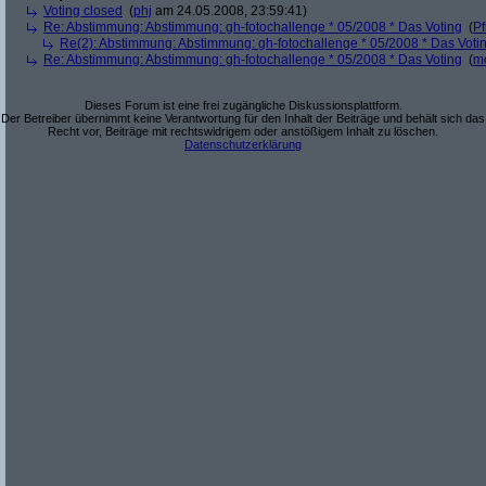
Voting closed
(
phj
am 24.05.2008, 23:59:41)
Re: Abstimmung: Abstimmung: gh-fotochallenge * 05/2008 * Das Voting
(
Pf
Re(2): Abstimmung: Abstimmung: gh-fotochallenge * 05/2008 * Das Voti
Re: Abstimmung: Abstimmung: gh-fotochallenge * 05/2008 * Das Voting
(
m
Dieses Forum ist eine frei zugängliche Diskussionsplattform.
Der Betreiber übernimmt keine Verantwortung für den Inhalt der Beiträge und behält sich das
Recht vor, Beiträge mit rechtswidrigem oder anstößigem Inhalt zu löschen.
Datenschutzerklärung