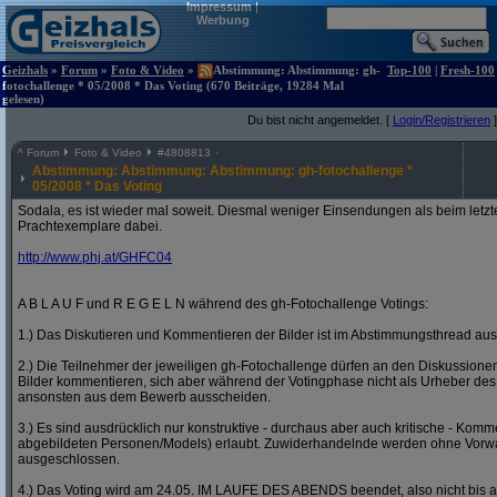
Impressum
|
Werbung
Geizhals
»
Forum
»
Foto & Video
»
Abstimmung: Abstimmung: gh-
Top-100
|
Fresh-100
fotochallenge * 05/2008 * Das Voting (670 Beiträge, 19284 Mal
gelesen)
Du bist nicht angemeldet. [
Login/Registrieren
]
^
Forum
Foto & Video
#
4808813
Abstimmung: Abstimmung: Abstimmung: gh-fotochallenge *
05/2008 * Das Voting
Sodala, es ist wieder mal soweit. Diesmal weniger Einsendungen als beim letzt
Prachtexemplare dabei.
http:/
/
www.phj.at/
GHFC04
A B L A U F und R E G E L N während des gh-Fotochallenge Votings:
1.) Das Diskutieren und Kommentieren der Bilder ist im Abstimmungsthread ausd
2.) Die Teilnehmer der jeweiligen gh-Fotochallenge dürfen an den Diskussion
Bilder kommentieren, sich aber während der Votingphase nicht als Urheber des
ansonsten aus dem Bewerb ausscheiden.
3.) Es sind ausdrücklich nur konstruktive - durchaus aber auch kritische - Komm
abgebildeten Personen/Models) erlaubt. Zuwiderhandelnde werden ohne Vor
ausgeschlossen.
4.) Das Voting wird am 24.05. IM LAUFE DES ABENDS beendet, also nicht bis a