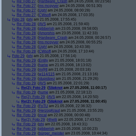
Re: Foto 27
(
Hardware_Crash
am 24.05.2008, 00:23:56)
Re: Foto 27
(
ms mcgyver
am 24.05.2008, 00:51:30)
Re: Foto 27
(
Ugh!
am 24.05.2008, 08:00:28)
Re: Foto 27
(
CWsoft
am 24.05.2008, 17:03:35)
Foto 28
(
phj
am 21.05.2008, 17:55:45)
Re: Foto 28
(
AVS
am 21.05.2008, 21:59:40)
Re: Foto 28
(
gibberish
am 23.05.2008, 09:58:00)
Re: Foto 28
(
Amorphis
am 23.05.2008, 11:42:33)
Re: Foto 28
(
Hardware_Crash
am 24.05.2008, 00:26:57)
Re: Foto 28
(
ms mcgyver
am 24.05.2008, 00:55:25)
Re: Foto 28
(
Ugh!
am 24.05.2008, 10:43:38)
Re: Foto 28
(
CWsoft
am 24.05.2008, 17:10:44)
Foto 29
(
phj
am 21.05.2008, 17:56:14)
Re: Foto 29
(
Entity
am 21.05.2008, 18:01:18)
Re: Foto 29
(
hariw
am 21.05.2008, 18:13:02)
Re: Foto 29
(
m@tt
am 21.05.2008, 20:03:18)
Re: Foto 29
(
w114/115
am 21.05.2008, 21:13:16)
Re: Foto 29
(
stupidpez
am 21.05.2008, 21:29:26)
Re: Foto 29
(
AVS
am 21.05.2008, 22:01:29)
Re(2): Foto 29
(
Slipknot
am 27.05.2008, 11:00:17)
Re: Foto 29
(
hume
am 21.05.2008, 22:18:12)
Re(2): Foto 29
(
AVS
am 22.05.2008, 14:20:50)
Re(2): Foto 29
(
Slipknot
am 27.05.2008, 11:00:45)
Re: Foto 29
(
FoTU
am 21.05.2008, 22:36:32)
Re: Foto 29
(
HerzogKraut
am 21.05.2008, 23:55:20)
Re: Foto 29
(
incal
am 22.05.2008, 00:00:48)
Re(2): Foto 29
(
4helli
am 22.05.2008, 17:43:52)
Re: Foto 29
(
phj
am 22.05.2008, 18:43:31)
Re: Foto 29
(
gibberish
am 23.05.2008, 10:00:23)
Re: Foto 29
(
bürger_meister
am 23.05.2008, 10:44:34)