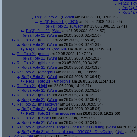
Re(23): Fot
Re(24): 
Re(24): 
Re(5): Foto 21
(
CWsoft
am 24.05.2008, 16:03:19)
Re(6): Foto 21
(
jo0815
am 25.05.2008, 13:55:29)
Re(7): Foto 21
(
CWsoft
am 25.05.2008, 15:12:41)
Re(3): Foto 21
(
Wuni
am 26.05.2008, 02:44:57)
Re(2): Foto 21
(
Wuni
am 26.05.2008, 02:42:56)
Re: Foto 21
(
roo_kie
am 22.05.2008, 00:56:38)
Re(2): Foto 21
(
Wuni
am 26.05.2008, 02:41:39)
Re(3): Foto 21
(
roo_kie
am 26.05.2008, 11:35:03)
Re: Foto 21
(
mrom
am 22.05.2008, 13:47:11)
Re(2): Foto 21
(
Wuni
am 26.05.2008, 02:41:02)
Re: Foto 21
(
gibberish
am 23.05.2008, 09:34:26)
Re(2): Foto 21
(
Wuni
am 26.05.2008, 02:40:31)
Re: Foto 21
(
Amorphis
am 23.05.2008, 11:09:23)
Re(2): Foto 21
(
Wuni
am 26.05.2008, 02:39:44)
Re(3): Foto 21
(
Amorphis
am 26.05.2008, 11:47:15)
Re: Foto 21
(
Ugh!
am 23.05.2008, 14:19:37)
Re(2): Foto 21
(
Wuni
am 26.05.2008, 02:38:16)
Re: Foto 21
(
jo0815
am 23.05.2008, 23:18:13)
Re(2): Foto 21
(
Wuni
am 26.05.2008, 02:36:47)
Re: Foto 21
(
ms mcgyver
am 24.05.2008, 00:05:54)
Re(2): Foto 21
(
Wuni
am 26.05.2008, 02:35:06)
Re(3): Foto 21
(
ms mcgyver
am 26.05.2008, 19:22:56)
Re: Foto 21
(
CWsoft
am 24.05.2008, 15:59:09)
Re(2): Foto 21
(
Wuni
am 26.05.2008, 02:34:51)
Re: Foto 21 gh-fotochallenge * 05/2008 * Das Outing
(
Wuni
am 26.05.20
Re(2): Foto 21 gh-fotochallenge * 05/2008 * Das Outing
(
Ugh!
am 26.
Foto 22
(
phj
am 21.05.2008, 17:52:15)