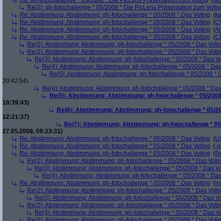
Re: gh-fotochallenge * 05/2008 * Die PicLens Präsentation zum Voting
(
Wu
Re(2): gh-fotochallenge * 05/2008 * Die PicLens Präsentation zum Votin
Re: Abstimmung: Abstimmung: gh-fotochallenge * 05/2008 * Das Voting
(
k
Re: Abstimmung: Abstimmung: gh-fotochallenge * 05/2008 * Das Voting
(
C
Re: Abstimmung: Abstimmung: gh-fotochallenge * 05/2008 * Das Voting
(
Al
Re: Abstimmung: Abstimmung: gh-fotochallenge * 05/2008 * Das Voting
(
Ch
Re(2): Abstimmung: Abstimmung: gh-fotochallenge * 05/2008 * Das Voti
Re(2): Abstimmung: Abstimmung: gh-fotochallenge * 05/2008 * Das Voti
Re(3): Abstimmung: Abstimmung: gh-fotochallenge * 05/2008 * Das V
Re(4): Abstimmung: Abstimmung: gh-fotochallenge * 05/2008 * Das
Re(5): Abstimmung: Abstimmung: gh-fotochallenge * 05/2008 * 
20:42:54)
Re(4): Abstimmung: Abstimmung: gh-fotochallenge * 05/2008 * Das
Re(5): Abstimmung: Abstimmung: gh-fotochallenge * 05/2008
10:39:43)
Re(6): Abstimmung: Abstimmung: gh-fotochallenge * 05/20
12:21:37)
Re(7): Abstimmung: Abstimmung: gh-fotochallenge * 05
27.05.2008, 09:23:31)
Re: Abstimmung: Abstimmung: gh-fotochallenge * 05/2008 * Das Voting
(
U
Re: Abstimmung: Abstimmung: gh-fotochallenge * 05/2008 * Das Voting
(
-g
Re: Abstimmung: Abstimmung: gh-fotochallenge * 05/2008 * Das Voting
(
R
Re(2): Abstimmung: Abstimmung: gh-fotochallenge * 05/2008 * Das Voti
Re(3): Abstimmung: Abstimmung: gh-fotochallenge * 05/2008 * Das V
Re(4): Abstimmung: Abstimmung: gh-fotochallenge * 05/2008 * Das
Re: Abstimmung: Abstimmung: gh-fotochallenge * 05/2008 * Das Voting
(
ir
Re(2): Abstimmung: Abstimmung: gh-fotochallenge * 05/2008 * Das Voti
Re(3): Abstimmung: Abstimmung: gh-fotochallenge * 05/2008 * Das V
Re(2): Abstimmung: Abstimmung: gh-fotochallenge * 05/2008 * Das Voti
Re(3): Abstimmung: Abstimmung: gh-fotochallenge * 05/2008 * Das V
Re(2): Abstimmung: Abstimmung: gh-fotochallenge * 05/2008 * Das Voti