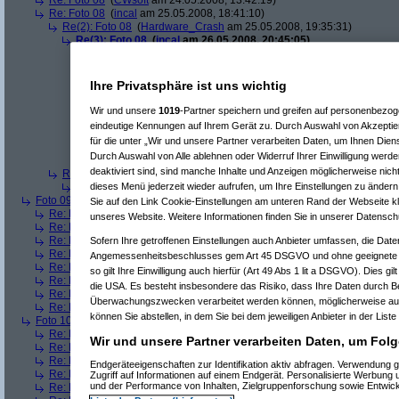
Re: Foto 08
(
CWsoft
am 24.05.2008, 13:42:19)
Re: Foto 08
(
incal
am 25.05.2008, 18:41:10)
Re(2): Foto 08
(
Hardware_Crash
am 25.05.2008, 19:35:31)
Re(3): Foto 08
(
incal
am 26.05.2008, 20:45:05)
Re(4): Foto 08
(
Hardware_Crash
am 26.05.2008, 20:48:53)
Re(5): Foto 08
(
incal
am 26.05.2008, 20:56:14)
Re(6): Foto 08
(
Hardware_Crash
am 26.05.2008, 21:00:
Ihre Privatsphäre ist uns wichtig
Re(7): Foto 08
(
incal
am 26.05.2008, 21:25:52)
Re(8): Foto 08
(
Hardware_Crash
am 26.05.2008, 2
Wir und unsere
1019
-Partner speichern und greifen auf personenbezo
Re(9): Foto 08
(
incal
am 26.05.2008, 21:55:49)
eindeutige Kennungen auf Ihrem Gerät zu. Durch Auswahl von Akzeptier
Re(10): Foto 08
(
Hardware_Crash
am 26.05.2
für die unter „Wir und unsere Partner verarbeiten Daten, um Ihnen Dien
Re(11): Foto 08
(
incal
am 26.05.2008, 22:1
Durch Auswahl von Alle ablehnen oder Widerruf Ihrer Einwilligung werde
Re(12): Foto 08
(
Hardware_Crash
am 26
deaktiviert sind, sind manche Inhalte und Anzeigen möglicherweise nicht
Re(2): Foto 08
(
Srv-02
am 26.05.2008, 09:58:02)
dieses Menü jederzeit wieder aufrufen, um Ihre Einstellungen zu ändern 
Re(3): Foto 08
(
incal
am 26.05.2008, 20:46:08)
Foto 09
(
phj
am 21.05.2008, 17:46:17)
Sie auf den Link Cookie-Einstellungen am unteren Rand der Webseite kli
Re: Foto 09
(
AVS
am 21.05.2008, 20:38:43)
unseres Website. Weitere Informationen finden Sie in unserer Datensch
Re: Foto 09
(
roo_kie
am 22.05.2008, 00:06:11)
Re: Foto 09
(
gibberish
am 23.05.2008, 09:03:43)
Sofern Ihre getroffenen Einstellungen auch Anbieter umfassen, die Daten
Re: Foto 09
(
Amorphis
am 23.05.2008, 10:40:33)
Angemessenheitsbeschlusses gem Art 45 DSGVO und ohne geeignete G
Re: Foto 09
(
Ugh!
am 23.05.2008, 11:38:45)
so gilt Ihre Einwilligung auch hierfür (Art 49 Abs 1 lit a DSGVO). Dies gi
Re: Foto 09
(
ms mcgyver
am 23.05.2008, 22:45:45)
die USA. Es besteht insbesondere das Risiko, dass Ihre Daten durch B
Re: Foto 09
(
Hardware_Crash
am 23.05.2008, 23:49:18)
Überwachungszwecken verarbeitet werden können, möglicherweise auc
Re: Foto 09
(
CWsoft
am 24.05.2008, 13:46:55)
können Sie abstellen, in dem Sie bei dem jeweiligen Anbieter in der Liste
Foto 10
(
phj
am 21.05.2008, 17:46:40)
Re: Foto 10
(
AVS
am 21.05.2008, 20:46:08)
Wir und unsere Partner verarbeiten Daten, um Folg
Re: Foto 10
(
gibberish
am 23.05.2008, 09:05:46)
Re: Foto 10
(
Amorphis
am 23.05.2008, 10:42:24)
Endgeräteeigenschaften zur Identifikation aktiv abfragen. Verwendung 
Re: Foto 10
(
Ugh!
am 23.05.2008, 11:40:50)
Zugriff auf Informationen auf einem Endgerät. Personalisierte Werbung
und der Performance von Inhalten, Zielgruppenforschung sowie Entwic
Re: Foto 10
(
ms mcgyver
am 23.05.2008, 22:50:31)