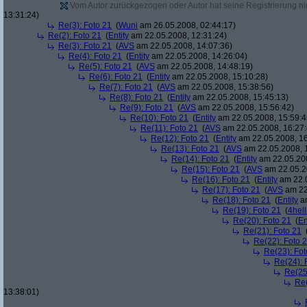
Vom Autor zurückgezogen oder Autor hat seine Registrierung nic
13:31:24)
Re(3): Foto 21
(
Wuni
am 26.05.2008, 02:44:17)
Re(2): Foto 21
(
Entity
am 22.05.2008, 12:31:24)
Re(3): Foto 21
(
AVS
am 22.05.2008, 14:07:36)
Re(4): Foto 21
(
Entity
am 22.05.2008, 14:26:04)
Re(5): Foto 21
(
AVS
am 22.05.2008, 14:48:19)
Re(6): Foto 21
(
Entity
am 22.05.2008, 15:10:28)
Re(7): Foto 21
(
AVS
am 22.05.2008, 15:38:56)
Re(8): Foto 21
(
Entity
am 22.05.2008, 15:45:13)
Re(9): Foto 21
(
AVS
am 22.05.2008, 15:56:42)
Re(10): Foto 21
(
Entity
am 22.05.2008, 15:59:4
Re(11): Foto 21
(
AVS
am 22.05.2008, 16:27:
Re(12): Foto 21
(
Entity
am 22.05.2008, 16
Re(13): Foto 21
(
AVS
am 22.05.2008, 
Re(14): Foto 21
(
Entity
am 22.05.200
Re(15): Foto 21
(
AVS
am 22.05.2
Re(16): Foto 21
(
Entity
am 22.0
Re(17): Foto 21
(
AVS
am 22
Re(18): Foto 21
(
Entity
am
Re(19): Foto 21
(
4hell
Re(20): Foto 21
(
En
Re(21): Foto 21
Re(22): Foto 
Re(23): Fot
Re(24): 
Re(25
Re(
13:38:01)