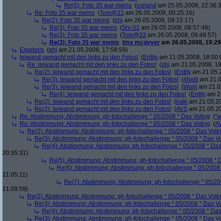
Re(5): Foto 35 war meins
(
iceland
am 25.05.2008, 22:36:
Re: Foto 35 war meins
(
Tom@33
am 26.05.2008, 00:25:16)
Re(2): Foto 35 war meins
(
phj
am 26.05.2008, 08:15:17)
Re(3): Foto 35 war meins
(
Srv-02
am 26.05.2008, 08:57:48)
Re(3): Foto 35 war meins
(
Tom@33
am 26.05.2008, 09:48:57)
Re(3): Foto 35 war meins
(
ms mcgyver
am 26.05.2008, 19:29
Ergebnis
(
phj
am 21.05.2008, 17:58:59)
leiwand gemacht mit den links zu den Fotos!
(
Entity
am 21.05.2008, 18:00:
Re: leiwand gemacht mit den links zu den Fotos!
(
phj
am 21.05.2008, 18
Re(2): leiwand gemacht mit den links zu den Fotos!
(
Entity
am 21.05.2
Re(3): leiwand gemacht mit den links zu den Fotos!
(
4helli
am 21.0
Re(3): leiwand gemacht mit den links zu den Fotos!
(
Wuni
am 21.05
Re(4): leiwand gemacht mit den links zu den Fotos!
(
Entity
am 22
Re(2): leiwand gemacht mit den links zu den Fotos!
(
iraki
am 21.05.20
Re(2): leiwand gemacht mit den links zu den Fotos!
(
AVS
am 21.05.20
Re: Abstimmung: Abstimmung: gh-fotochallenge * 05/2008 * Das Voting
(
"w
Re: Abstimmung: Abstimmung: gh-fotochallenge * 05/2008 * Das Voting
(
A
Re(2): Abstimmung: Abstimmung: gh-fotochallenge * 05/2008 * Das Voti
Re(3): Abstimmung: Abstimmung: gh-fotochallenge * 05/2008 * Das V
Re(4): Abstimmung: Abstimmung: gh-fotochallenge * 05/2008 * Das
20:35:31)
Re(5): Abstimmung: Abstimmung: gh-fotochallenge * 05/2008 * 
Re(6): Abstimmung: Abstimmung: gh-fotochallenge * 05/2008 
21:05:11)
Re(7): Abstimmung: Abstimmung: gh-fotochallenge * 05/20
21:09:59)
Re(2): Abstimmung: Abstimmung: gh-fotochallenge * 05/2008 * Das Voti
Re(3): Abstimmung: Abstimmung: gh-fotochallenge * 05/2008 * Das V
Re(4): Abstimmung: Abstimmung: gh-fotochallenge * 05/2008 * Das
Re(3): Abstimmung: Abstimmung: gh-fotochallenge * 05/2008 * Das V