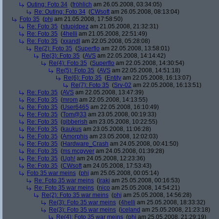
Outing: Foto 34
(
fröhlich
am 26.05.2008, 03:34:05)
Re: Outing: Foto 34
(
CWsoft
am 26.05.2008, 08:13:04)
Foto 35
(
phj
am 21.05.2008, 17:58:50)
Re: Foto 35
(
stupidpez
am 21.05.2008, 21:32:31)
Re: Foto 35
(
4helli
am 21.05.2008, 22:51:49)
Re: Foto 35
(
xxandl
am 22.05.2008, 05:28:08)
Re(2): Foto 35
(
Superflo
am 22.05.2008, 13:58:01)
Re(3): Foto 35
(
AVS
am 22.05.2008, 14:14:42)
Re(4): Foto 35
(
Superflo
am 22.05.2008, 14:30:54)
Re(5): Foto 35
(
AVS
am 22.05.2008, 14:51:18)
Re(6): Foto 35
(
Entity
am 22.05.2008, 16:13:07)
Re(7): Foto 35
(
Srv-02
am 22.05.2008, 16:13:51)
Re: Foto 35
(
AVS
am 22.05.2008, 13:47:39)
Re: Foto 35
(
mrom
am 22.05.2008, 14:13:55)
Re: Foto 35
(
User6465
am 22.05.2008, 16:10:49)
Re: Foto 35
(
Tom@33
am 23.05.2008, 00:19:33)
Re: Foto 35
(
gibberish
am 23.05.2008, 10:22:55)
Re: Foto 35
(
kaukus
am 23.05.2008, 11:06:28)
Re: Foto 35
(
Amorphis
am 23.05.2008, 12:02:03)
Re: Foto 35
(
Hardware_Crash
am 24.05.2008, 00:41:50)
Re: Foto 35
(
ms mcgyver
am 24.05.2008, 01:39:28)
Re: Foto 35
(
Ugh!
am 24.05.2008, 12:23:36)
Re: Foto 35
(
CWsoft
am 24.05.2008, 17:53:43)
Foto 35 war meins
(
phj
am 25.05.2008, 00:05:14)
Re: Foto 35 war meins
(
iraki
am 25.05.2008, 00:16:53)
Re: Foto 35 war meins
(
nico
am 25.05.2008, 14:54:21)
Re(2): Foto 35 war meins
(
phj
am 25.05.2008, 14:56:28)
Re(3): Foto 35 war meins
(
4helli
am 25.05.2008, 18:33:32)
Re(3): Foto 35 war meins
(
iceland
am 25.05.2008, 21:23:18)
Re(4): Foto 35 war meins
(
phj
am 25.05.2008, 21:29:19)