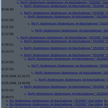
Re(4): Abstimmung: Abstimmung: gh-fotochallenge * 05/2008 * Das
Re(5): Abstimmung: Abstimmung: gh-fotochallenge * 05/2008 * 
20:49:36)
Re(5): Abstimmung: Abstimmung: gh-fotochallenge * 05/2008 * 
Re(6): Abstimmung: Abstimmung: gh-fotochallenge * 05/2008 
21:01:34)
Re(7): Abstimmung: Abstimmung: gh-fotochallenge * 05/20
21:11:10)
Re(8): Abstimmung: Abstimmung: gh-fotochallenge * 05
21:12:38)
Re(4): Abstimmung: Abstimmung: gh-fotochallenge * 05/2008 * Das
Re(5): Abstimmung: Abstimmung: gh-fotochallenge * 05/2008 * 
21:09:11)
Re(5): Abstimmung: Abstimmung: gh-fotochallenge * 05/2008 * 
21:14:27)
Re(5): Abstimmung: Abstimmung: gh-fotochallenge * 05/2008 * 
Re(6): Abstimmung: Abstimmung: gh-fotochallenge * 05/2008 
21:24:05)
Re(7): Abstimmung: Abstimmung: gh-fotochallenge * 05/20
21:37:26)
Re(8): Abstimmung: Abstimmung: gh-fotochallenge * 05
22.05.2008, 01:33:37)
Re(9): Abstimmung: Abstimmung: gh-fotochallenge * 
22.05.2008, 13:49:59)
Re(5): Abstimmung: Abstimmung: gh-fotochallenge * 05/2008 * 
22:41:41)
Re(6): Abstimmung: Abstimmung: gh-fotochallenge * 05/2008 
22:48:47)
Re: Abstimmung: Abstimmung: gh-fotochallenge * 05/2008 * Das Voting
(
w
Re: Abstimmung: Abstimmung: gh-fotochallenge * 05/2008 * Das Voting
(
j