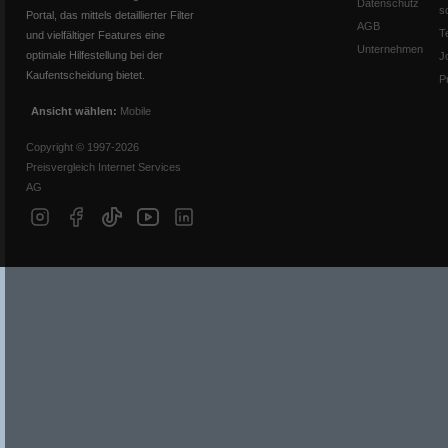
Datenschutz
s
Portal, das mittels detaillierter Filter
AGB
T
und vielfältiger Features eine
Unternehmen
optimale Hilfestellung bei der
J
Kaufentscheidung bietet.
P
Ansicht wählen:
Mobile
Copyright © 1997-2026
Preisvergleich Internet Services
AG