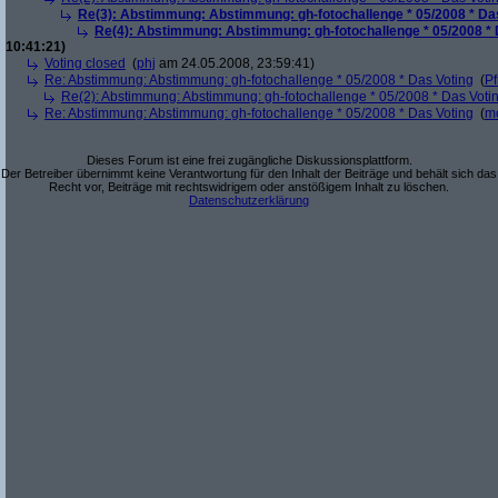
Re(3): Abstimmung: Abstimmung: gh-fotochallenge * 05/2008 * Da
Re(4): Abstimmung: Abstimmung: gh-fotochallenge * 05/2008 * 
10:41:21)
Voting closed
(
phj
am 24.05.2008, 23:59:41)
Re: Abstimmung: Abstimmung: gh-fotochallenge * 05/2008 * Das Voting
(
Pf
Re(2): Abstimmung: Abstimmung: gh-fotochallenge * 05/2008 * Das Voti
Re: Abstimmung: Abstimmung: gh-fotochallenge * 05/2008 * Das Voting
(
m
Dieses Forum ist eine frei zugängliche Diskussionsplattform.
Der Betreiber übernimmt keine Verantwortung für den Inhalt der Beiträge und behält sich das
Recht vor, Beiträge mit rechtswidrigem oder anstößigem Inhalt zu löschen.
Datenschutzerklärung