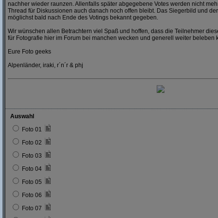
nachher wieder raunzen. Allenfalls später abgegebene Votes werden nicht mehr
Thread für Diskussionen auch danach noch offen bleibt. Das Siegerbild und der
möglichst bald nach Ende des Votings bekannt gegeben.
Wir wünschen allen Betrachtern viel Spaß und hoffen, dass die Teilnehmer dies
für Fotografie hier im Forum bei manchen wecken und generell weiter beleben 
Eure Foto geeks
Alpenländer, iraki, r´n´r & phj
Auswahl
Foto 01
Foto 02
Foto 03
Foto 04
Foto 05
Foto 06
Foto 07