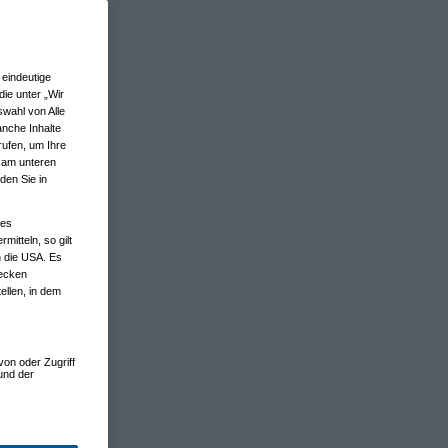
eindeutige
ie unter „Wir
wahl von Alle
anche Inhalte
rufen, um Ihre
n am unteren
den Sie in
nes
tteln, so gilt
n die USA. Es
wecken
ellen, in dem
von oder Zugriff
und der