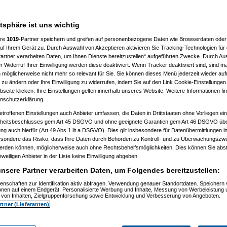
er gh-Fotochallenge das Interesse
atsphäre ist uns wichtig
konnten.
ere
1019
-Partner speichern und greifen auf personenbezogene Daten wie Browserdaten oder 
f Ihrem Gerät zu. Durch Auswahl von Akzeptieren aktivieren Sie Tracking-Technologien für d
artner verarbeiten Daten, um Ihnen Dienste bereitzustellen“ aufgeführten Zwecke. Durch Aus
 Widerruf Ihrer Einwilligung werden diese deaktiviert. Wenn Tracker deaktiviert sind, sind m
 möglicherweise nicht mehr so relevant für Sie. Sie können dieses Menü jederzeit wieder auf
 zu ändern oder Ihre Einwilligung zu widerrufen, indem Sie auf den Link Cookie-Einstellunge
eite klicken. Ihre Einstellungen gelten innerhalb unseres Website. Weitere Informationen fin
nschutzerklärung.
etroffenen Einstellungen auch Anbieter umfassen, die Daten in Drittstaaten ohne Vorliegen ei
itsbeschlusses gem Art 45 DSGVO und ohne geeignete Garantien gem Art 46 DSGVO übermi
gung auch hierfür (Art 49 Abs 1 lit a DSGVO). Dies gilt insbesondere für Datenübermittlungen i
esondere das Risiko, dass Ihre Daten durch Behörden zu Kontroll- und zu Überwachungsz
werden können, möglicherweise auch ohne Rechtsbehelfsmöglichkeiten. Dies können Sie abst
eweiligen Anbieter in der Liste keine Einwilligung abgeben.
nsere Partner verarbeiten Daten, um Folgendes bereitzustellen:
enschaften zur Identifikation aktiv abfragen. Verwendung genauer Standortdaten. Speichern 
ionen auf einem Endgerät. Personalisierte Werbung und Inhalte, Messung von Werbeleistung 
von Inhalten, Zielgruppenforschung sowie Entwicklung und Verbesserung von Angeboten.
rtner (Lieferanten)