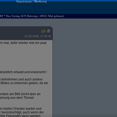
Impressum
|
Werbung
8 * Das Voting (670 Beiträge, 18922 Mal gelesen)
phj
21.05.2008, 17:40:40
en mal, dafür wieder mal ein paar
rücklich erlaubt und erwünscht !
en teilnehmen und auch andere
 Bildes zu erkennen geben, da sie
entare am Bild (nicht aber an
warnung aus dem Thread
m letzten Drücker warten und
 berücksichtigt, auch wenn der
/die Fotograf/in dazu werden