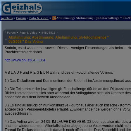
Geizhals
»
Forum
»
Foto & Video
»
Abstimmung: Abstimmung: gh-fotochallenge * 05/200
^
Forum
Foto & Video
#
4808813
Abstimmung: Abstimmung: Abstimmung: gh-fotochallenge *
05/2008 * Das Voting
Sodala, es ist wieder mal soweit. Diesmal weniger Einsendungen als beim letzt
Prachtexemplare dabei.
http:/
/
www.phj.at/
GHFC04
A B L A U F und R E G E L N während des gh-Fotochallenge Votings:
1.) Das Diskutieren und Kommentieren der Bilder ist im Abstimmungsthread ausd
2.) Die Teilnehmer der jeweiligen gh-Fotochallenge dürfen an den Diskussion
Bilder kommentieren, sich aber während der Votingphase nicht als Urheber des
ansonsten aus dem Bewerb ausscheiden.
3.) Es sind ausdrücklich nur konstruktive - durchaus aber auch kritische - Komm
abgebildeten Personen/Models) erlaubt. Zuwiderhandelnde werden ohne Vor
ausgeschlossen.
4.) Das Voting wird am 24.05. IM LAUFE DES ABENDS beendet, also nicht bis a
nachher wieder raunzen. Allenfalls später abgegebene Votes werden nicht mehr
Thread für Diskussionen auch danach noch offen bleibt. Das Siegerbild und der