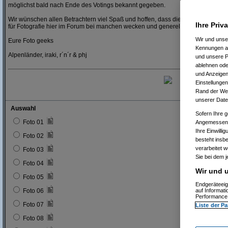
möglichst bald nach Ende des Votings bekannt gegeben.
Wir wünschen allen Betrachtern viel Spaß und hoffen, dass die Teilnehmer dies
Ihre Priv
für Fotografie hier im Forum bei manchen wecken und generell weiter beleben 
Wir und uns
Eure Foto geeks
Kennungen au
Alpenländer, iraki, r´n´r & phj
und unsere P
ablehnen oder
und Anzeigen
Einstellungen
Rand der Webs
unserer Date
Auswahl
Sofern Ihre g
Foto 01
Angemessenhe
Ihre Einwilli
Foto 02
besteht insb
verarbeitet 
Foto 03
Sie bei dem j
Foto 04
Wir und u
Foto 05
Endgeräteeig
Foto 06
auf Informat
Performance 
Foto 07
Liste der Pa
Foto 08