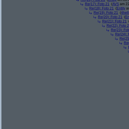
Re(17): Foto 21
(
AVS
am 22
Re(18): Foto 21
(
Entity
am
Re(19): Foto 21
(
4hell
Re(20): Foto 21
(
En
Re(21): Foto 21
Re(22): Foto 
Re(23): Fot
Re(24): 
Re(25
Re(