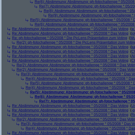
Re(6): Abstimmung: Abstimmung: gh-fotochallenge * 05/2008 
Re(7): Abstimmung: Abstimmung: gh-fotochallenge * 05/20
Re(8): Abstimmung: Abstimmung: gh-fotochallenge * 05
Re(9): Abstimmung: Abstimmung: gh-fotochallenge * 
Re(5): Abstimmung: Abstimmung: gh-fotochallenge * 05/2008 * 
Re(6): Abstimmung: Abstimmung: gh-fotochallenge * 05/2008 
Re: Abstimmung: Abstimmung: gh-fotochallenge * 05/2008 * Das Voting
(
w
Re: Abstimmung: Abstimmung: gh-fotochallenge * 05/2008 * Das Voting
(
j
Re: gh-fotochallenge * 05/2008 * Die PicLens Präsentation zum Voting
(
Wu
Re(2): gh-fotochallenge * 05/2008 * Die PicLens Präsentation zum Votin
Re: Abstimmung: Abstimmung: gh-fotochallenge * 05/2008 * Das Voting
(
k
Re: Abstimmung: Abstimmung: gh-fotochallenge * 05/2008 * Das Voting
(
C
Re: Abstimmung: Abstimmung: gh-fotochallenge * 05/2008 * Das Voting
(
Al
Re: Abstimmung: Abstimmung: gh-fotochallenge * 05/2008 * Das Voting
(
Ch
Re(2): Abstimmung: Abstimmung: gh-fotochallenge * 05/2008 * Das Voti
Re(2): Abstimmung: Abstimmung: gh-fotochallenge * 05/2008 * Das Voti
Re(3): Abstimmung: Abstimmung: gh-fotochallenge * 05/2008 * Das V
Re(4): Abstimmung: Abstimmung: gh-fotochallenge * 05/2008 * Das
Re(5): Abstimmung: Abstimmung: gh-fotochallenge * 05/2008 * 
Re(4): Abstimmung: Abstimmung: gh-fotochallenge * 05/2008 * Das
Re(5): Abstimmung: Abstimmung: gh-fotochallenge * 05/2008
Re(6): Abstimmung: Abstimmung: gh-fotochallenge * 05/20
Re(7): Abstimmung: Abstimmung: gh-fotochallenge * 05
Re: Abstimmung: Abstimmung: gh-fotochallenge * 05/2008 * Das Voting
(
U
Re: Abstimmung: Abstimmung: gh-fotochallenge * 05/2008 * Das Voting
(
-g
Re: Abstimmung: Abstimmung: gh-fotochallenge * 05/2008 * Das Voting
(
R
Re(2): Abstimmung: Abstimmung: gh-fotochallenge * 05/2008 * Das Voti
Re(3): Abstimmung: Abstimmung: gh-fotochallenge * 05/2008 * Das V
Re(4): Abstimmung: Abstimmung: gh-fotochallenge * 05/2008 * Das
Re: Abstimmung: Abstimmung: gh-fotochallenge * 05/2008 * Das Voting
(
ir