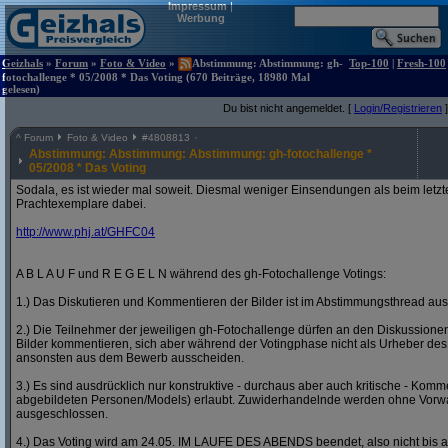
Impressum
|
Werbung
Geizhals
»
Forum
»
Foto & Video
»
Abstimmung: Abstimmung: gh-
Top-100
|
Fresh-100
fotochallenge * 05/2008 * Das Voting (670 Beiträge, 18980 Mal
gelesen)
Du bist nicht angemeldet. [
Login/Registrieren
]
^
Forum
Foto & Video
#
4808813
Abstimmung: Abstimmung: Abstimmung: gh-fotochallenge *
05/2008 * Das Voting
Sodala, es ist wieder mal soweit. Diesmal weniger Einsendungen als beim letzt
Prachtexemplare dabei.
http:/
/
www.phj.at/
GHFC04
A B L A U F und R E G E L N während des gh-Fotochallenge Votings:
1.) Das Diskutieren und Kommentieren der Bilder ist im Abstimmungsthread ausd
2.) Die Teilnehmer der jeweiligen gh-Fotochallenge dürfen an den Diskussion
Bilder kommentieren, sich aber während der Votingphase nicht als Urheber des
ansonsten aus dem Bewerb ausscheiden.
3.) Es sind ausdrücklich nur konstruktive - durchaus aber auch kritische - Komm
abgebildeten Personen/Models) erlaubt. Zuwiderhandelnde werden ohne Vor
ausgeschlossen.
4.) Das Voting wird am 24.05. IM LAUFE DES ABENDS beendet, also nicht bis a