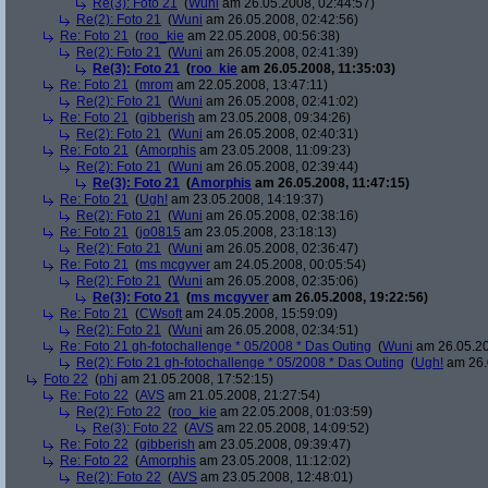
Re(3): Foto 21
(
Wuni
am 26.05.2008, 02:44:57)
Re(2): Foto 21
(
Wuni
am 26.05.2008, 02:42:56)
Re: Foto 21
(
roo_kie
am 22.05.2008, 00:56:38)
Re(2): Foto 21
(
Wuni
am 26.05.2008, 02:41:39)
Re(3): Foto 21
(
roo_kie
am 26.05.2008, 11:35:03)
Re: Foto 21
(
mrom
am 22.05.2008, 13:47:11)
Re(2): Foto 21
(
Wuni
am 26.05.2008, 02:41:02)
Re: Foto 21
(
gibberish
am 23.05.2008, 09:34:26)
Re(2): Foto 21
(
Wuni
am 26.05.2008, 02:40:31)
Re: Foto 21
(
Amorphis
am 23.05.2008, 11:09:23)
Re(2): Foto 21
(
Wuni
am 26.05.2008, 02:39:44)
Re(3): Foto 21
(
Amorphis
am 26.05.2008, 11:47:15)
Re: Foto 21
(
Ugh!
am 23.05.2008, 14:19:37)
Re(2): Foto 21
(
Wuni
am 26.05.2008, 02:38:16)
Re: Foto 21
(
jo0815
am 23.05.2008, 23:18:13)
Re(2): Foto 21
(
Wuni
am 26.05.2008, 02:36:47)
Re: Foto 21
(
ms mcgyver
am 24.05.2008, 00:05:54)
Re(2): Foto 21
(
Wuni
am 26.05.2008, 02:35:06)
Re(3): Foto 21
(
ms mcgyver
am 26.05.2008, 19:22:56)
Re: Foto 21
(
CWsoft
am 24.05.2008, 15:59:09)
Re(2): Foto 21
(
Wuni
am 26.05.2008, 02:34:51)
Re: Foto 21 gh-fotochallenge * 05/2008 * Das Outing
(
Wuni
am 26.05.20
Re(2): Foto 21 gh-fotochallenge * 05/2008 * Das Outing
(
Ugh!
am 26.
Foto 22
(
phj
am 21.05.2008, 17:52:15)
Re: Foto 22
(
AVS
am 21.05.2008, 21:27:54)
Re(2): Foto 22
(
roo_kie
am 22.05.2008, 01:03:59)
Re(3): Foto 22
(
AVS
am 22.05.2008, 14:09:52)
Re: Foto 22
(
gibberish
am 23.05.2008, 09:39:47)
Re: Foto 22
(
Amorphis
am 23.05.2008, 11:12:02)
Re(2): Foto 22
(
AVS
am 23.05.2008, 12:48:01)