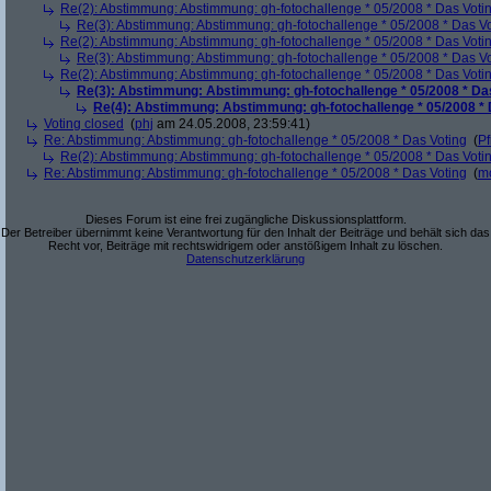
Re(2): Abstimmung: Abstimmung: gh-fotochallenge * 05/2008 * Das Voti
Re(3): Abstimmung: Abstimmung: gh-fotochallenge * 05/2008 * Das V
Re(2): Abstimmung: Abstimmung: gh-fotochallenge * 05/2008 * Das Voti
Re(3): Abstimmung: Abstimmung: gh-fotochallenge * 05/2008 * Das V
Re(2): Abstimmung: Abstimmung: gh-fotochallenge * 05/2008 * Das Voti
Re(3): Abstimmung: Abstimmung: gh-fotochallenge * 05/2008 * Da
Re(4): Abstimmung: Abstimmung: gh-fotochallenge * 05/2008 * 
Voting closed
(
phj
am 24.05.2008, 23:59:41)
Re: Abstimmung: Abstimmung: gh-fotochallenge * 05/2008 * Das Voting
(
Pf
Re(2): Abstimmung: Abstimmung: gh-fotochallenge * 05/2008 * Das Voti
Re: Abstimmung: Abstimmung: gh-fotochallenge * 05/2008 * Das Voting
(
m
Dieses Forum ist eine frei zugängliche Diskussionsplattform.
Der Betreiber übernimmt keine Verantwortung für den Inhalt der Beiträge und behält sich das
Recht vor, Beiträge mit rechtswidrigem oder anstößigem Inhalt zu löschen.
Datenschutzerklärung