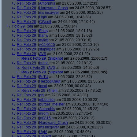
Re: Foto 28
(
Amorphis
am 23.05.2008, 11:42:33)
Re: Foto 28
(
Hardware_Crash
am 24.05.2008, 00:26:57)
Re: Foto 28
(
ms mcgyver
am 24.05.2008, 00:55:25)
Re: Foto 28
(
Ugh!
am 24.05.2008, 10:43:38)
Re: Foto 28
(
CWsoft
am 24.05.2008, 17:10:44)
Foto 29
(
phj
am 21.05.2008, 17:56:14)
Re: Foto 29
(
Entity
am 21.05.2008, 18:01:18)
Re: Foto 29
(
hariw
am 21.05.2008, 18:13:02)
Re: Foto 29
(
m@tt
am 21.05.2008, 20:03:18)
Re: Foto 29
(
w114/115
am 21.05.2008, 21:13:16)
Re: Foto 29
(
stupidpez
am 21.05.2008, 21:29:26)
Re: Foto 29
(
AVS
am 21.05.2008, 22:01:29)
Re(2): Foto 29
(
Slipknot
am 27.05.2008, 11:00:17)
Re: Foto 29
(
hume
am 21.05.2008, 22:18:12)
Re(2): Foto 29
(
AVS
am 22.05.2008, 14:20:50)
Re(2): Foto 29
(
Slipknot
am 27.05.2008, 11:00:45)
Re: Foto 29
(
FoTU
am 21.05.2008, 22:36:32)
Re: Foto 29
(
HerzogKraut
am 21.05.2008, 23:55:20)
Re: Foto 29
(
incal
am 22.05.2008, 00:00:48)
Re(2): Foto 29
(
4helli
am 22.05.2008, 17:43:52)
Re: Foto 29
(
phj
am 22.05.2008, 18:43:31)
Re: Foto 29
(
gibberish
am 23.05.2008, 10:00:23)
Re: Foto 29
(
bürger_meister
am 23.05.2008, 10:44:34)
Re: Foto 29
(
Amorphis
am 23.05.2008, 11:45:22)
Re: Foto 29
(
mrom
am 23.05.2008, 22:47:54)
Re: Foto 29
(
jo0815
am 23.05.2008, 23:23:12)
Re: Foto 29
(
Hardware_Crash
am 24.05.2008, 00:30:05)
Re: Foto 29
(
ms mcgyver
am 24.05.2008, 01:02:35)
Re: Foto 29
(
Ugh!
am 24.05.2008, 10:48:06)
Re: Foto 29
(
CWsoft
am 24.05.2008, 17:21:51)