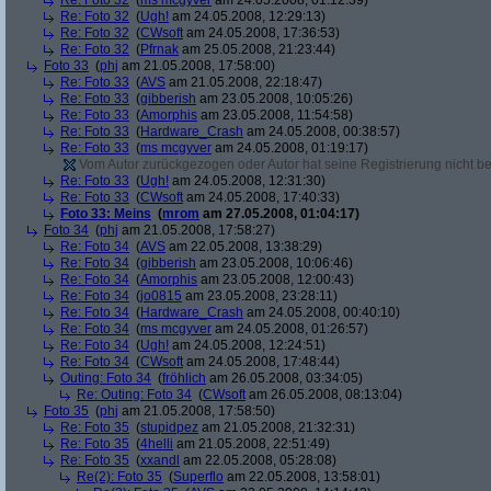
Re: Foto 32
(
ms mcgyver
am 24.05.2008, 01:12:39)
Re: Foto 32
(
Ugh!
am 24.05.2008, 12:29:13)
Re: Foto 32
(
CWsoft
am 24.05.2008, 17:36:53)
Re: Foto 32
(
Pfrnak
am 25.05.2008, 21:23:44)
Foto 33
(
phj
am 21.05.2008, 17:58:00)
Re: Foto 33
(
AVS
am 21.05.2008, 22:18:47)
Re: Foto 33
(
gibberish
am 23.05.2008, 10:05:26)
Re: Foto 33
(
Amorphis
am 23.05.2008, 11:54:58)
Re: Foto 33
(
Hardware_Crash
am 24.05.2008, 00:38:57)
Re: Foto 33
(
ms mcgyver
am 24.05.2008, 01:19:17)
Vom Autor zurückgezogen oder Autor hat seine Registrierung nicht bes
Re: Foto 33
(
Ugh!
am 24.05.2008, 12:31:30)
Re: Foto 33
(
CWsoft
am 24.05.2008, 17:40:33)
Foto 33: Meins
(
mrom
am 27.05.2008, 01:04:17)
Foto 34
(
phj
am 21.05.2008, 17:58:27)
Re: Foto 34
(
AVS
am 22.05.2008, 13:38:29)
Re: Foto 34
(
gibberish
am 23.05.2008, 10:06:46)
Re: Foto 34
(
Amorphis
am 23.05.2008, 12:00:43)
Re: Foto 34
(
jo0815
am 23.05.2008, 23:28:11)
Re: Foto 34
(
Hardware_Crash
am 24.05.2008, 00:40:10)
Re: Foto 34
(
ms mcgyver
am 24.05.2008, 01:26:57)
Re: Foto 34
(
Ugh!
am 24.05.2008, 12:24:51)
Re: Foto 34
(
CWsoft
am 24.05.2008, 17:48:44)
Outing: Foto 34
(
fröhlich
am 26.05.2008, 03:34:05)
Re: Outing: Foto 34
(
CWsoft
am 26.05.2008, 08:13:04)
Foto 35
(
phj
am 21.05.2008, 17:58:50)
Re: Foto 35
(
stupidpez
am 21.05.2008, 21:32:31)
Re: Foto 35
(
4helli
am 21.05.2008, 22:51:49)
Re: Foto 35
(
xxandl
am 22.05.2008, 05:28:08)
Re(2): Foto 35
(
Superflo
am 22.05.2008, 13:58:01)