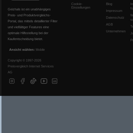
Cookie-
Blog
I
Einstellungen
f
Geizhals ist ein unabhängiges
Impressum
Preis- und Produktvergleichs-
W
Datenschutz
s
Portal, das mittels detaillierter Filter
AGB
T
und vielfältiger Features eine
Unternehmen
optimale Hilfestellung bei der
J
Kaufentscheidung bietet.
P
Ansicht wählen:
Mobile
Copyright © 1997-2026
Preisvergleich Internet Services
AG