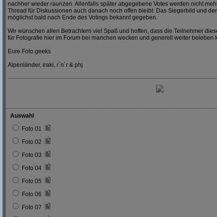
nachher wieder raunzen. Allenfalls später abgegebene Votes werden nicht mehr
Thread für Diskussionen auch danach noch offen bleibt. Das Siegerbild und der
möglichst bald nach Ende des Votings bekannt gegeben.
Wir wünschen allen Betrachtern viel Spaß und hoffen, dass die Teilnehmer dies
für Fotografie hier im Forum bei manchen wecken und generell weiter beleben 
Eure Foto geeks
Alpenländer, iraki, r´n´r & phj
Auswahl
Foto 01
Foto 02
Foto 03
Foto 04
Foto 05
Foto 06
Foto 07