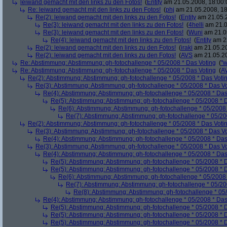
leiwand gemacht mit den links zu den Fotos!
(
Entity
am 21.05.2008, 18:00:
Re: leiwand gemacht mit den links zu den Fotos!
(
phj
am 21.05.2008, 18
Re(2): leiwand gemacht mit den links zu den Fotos!
(
Entity
am 21.05.2
Re(3): leiwand gemacht mit den links zu den Fotos!
(
4helli
am 21.0
Re(3): leiwand gemacht mit den links zu den Fotos!
(
Wuni
am 21.05
Re(4): leiwand gemacht mit den links zu den Fotos!
(
Entity
am 22
Re(2): leiwand gemacht mit den links zu den Fotos!
(
iraki
am 21.05.20
Re(2): leiwand gemacht mit den links zu den Fotos!
(
AVS
am 21.05.20
Re: Abstimmung: Abstimmung: gh-fotochallenge * 05/2008 * Das Voting
(
"w
Re: Abstimmung: Abstimmung: gh-fotochallenge * 05/2008 * Das Voting
(
A
Re(2): Abstimmung: Abstimmung: gh-fotochallenge * 05/2008 * Das Voti
Re(3): Abstimmung: Abstimmung: gh-fotochallenge * 05/2008 * Das V
Re(4): Abstimmung: Abstimmung: gh-fotochallenge * 05/2008 * Das
Re(5): Abstimmung: Abstimmung: gh-fotochallenge * 05/2008 * 
Re(6): Abstimmung: Abstimmung: gh-fotochallenge * 05/2008 
Re(7): Abstimmung: Abstimmung: gh-fotochallenge * 05/20
Re(2): Abstimmung: Abstimmung: gh-fotochallenge * 05/2008 * Das Voti
Re(3): Abstimmung: Abstimmung: gh-fotochallenge * 05/2008 * Das V
Re(4): Abstimmung: Abstimmung: gh-fotochallenge * 05/2008 * Das
Re(3): Abstimmung: Abstimmung: gh-fotochallenge * 05/2008 * Das V
Re(4): Abstimmung: Abstimmung: gh-fotochallenge * 05/2008 * Das
Re(5): Abstimmung: Abstimmung: gh-fotochallenge * 05/2008 * 
Re(5): Abstimmung: Abstimmung: gh-fotochallenge * 05/2008 * 
Re(6): Abstimmung: Abstimmung: gh-fotochallenge * 05/2008 
Re(7): Abstimmung: Abstimmung: gh-fotochallenge * 05/20
Re(8): Abstimmung: Abstimmung: gh-fotochallenge * 05
Re(4): Abstimmung: Abstimmung: gh-fotochallenge * 05/2008 * Das
Re(5): Abstimmung: Abstimmung: gh-fotochallenge * 05/2008 * 
Re(5): Abstimmung: Abstimmung: gh-fotochallenge * 05/2008 * 
Re(5): Abstimmung: Abstimmung: gh-fotochallenge * 05/2008 * 