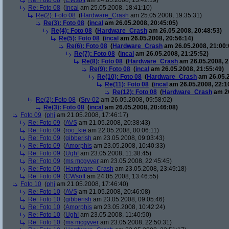
Re: Foto 08
(
CWsoft
am 24.05.2008, 13:42:19)
Re: Foto 08
(
incal
am 25.05.2008, 18:41:10)
Re(2): Foto 08
(
Hardware_Crash
am 25.05.2008, 19:35:31)
Re(3): Foto 08
(
incal
am 26.05.2008, 20:45:05)
Re(4): Foto 08
(
Hardware_Crash
am 26.05.2008, 20:48:53)
Re(5): Foto 08
(
incal
am 26.05.2008, 20:56:14)
Re(6): Foto 08
(
Hardware_Crash
am 26.05.2008, 21:00:
Re(7): Foto 08
(
incal
am 26.05.2008, 21:25:52)
Re(8): Foto 08
(
Hardware_Crash
am 26.05.2008, 2
Re(9): Foto 08
(
incal
am 26.05.2008, 21:55:49)
Re(10): Foto 08
(
Hardware_Crash
am 26.05.2
Re(11): Foto 08
(
incal
am 26.05.2008, 22:1
Re(12): Foto 08
(
Hardware_Crash
am 26
Re(2): Foto 08
(
Srv-02
am 26.05.2008, 09:58:02)
Re(3): Foto 08
(
incal
am 26.05.2008, 20:46:08)
Foto 09
(
phj
am 21.05.2008, 17:46:17)
Re: Foto 09
(
AVS
am 21.05.2008, 20:38:43)
Re: Foto 09
(
roo_kie
am 22.05.2008, 00:06:11)
Re: Foto 09
(
gibberish
am 23.05.2008, 09:03:43)
Re: Foto 09
(
Amorphis
am 23.05.2008, 10:40:33)
Re: Foto 09
(
Ugh!
am 23.05.2008, 11:38:45)
Re: Foto 09
(
ms mcgyver
am 23.05.2008, 22:45:45)
Re: Foto 09
(
Hardware_Crash
am 23.05.2008, 23:49:18)
Re: Foto 09
(
CWsoft
am 24.05.2008, 13:46:55)
Foto 10
(
phj
am 21.05.2008, 17:46:40)
Re: Foto 10
(
AVS
am 21.05.2008, 20:46:08)
Re: Foto 10
(
gibberish
am 23.05.2008, 09:05:46)
Re: Foto 10
(
Amorphis
am 23.05.2008, 10:42:24)
Re: Foto 10
(
Ugh!
am 23.05.2008, 11:40:50)
Re: Foto 10
(
ms mcgyver
am 23.05.2008, 22:50:31)