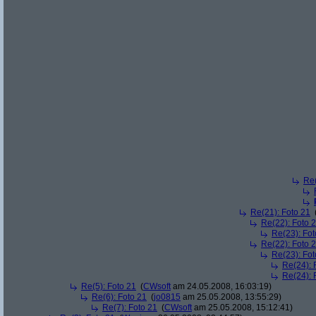
Re(
Re(21): Foto 21
Re(22): Foto 
Re(23): Fot
Re(22): Foto 
Re(23): Fot
Re(24): 
Re(24): 
Re(5): Foto 21
(
CWsoft
am 24.05.2008, 16:03:19)
Re(6): Foto 21
(
jo0815
am 25.05.2008, 13:55:29)
Re(7): Foto 21
(
CWsoft
am 25.05.2008, 15:12:41)