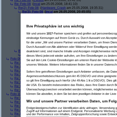
Re: Foto 08
(
CWsoft
am 24.05.2008, 13:42:19)
Re: Foto 08
(
incal
am 25.05.2008, 18:41:10)
Re(2): Foto 08
(
Hardware_Crash
am 25.05.2008, 19:35:31)
Re(3): Foto 08
(
incal
am 26.05.2008, 20:45:05)
Re(4): Foto 08
(
Hardware_Crash
am 26.05.2008, 20:48:53)
Re(5): Foto 08
(
incal
am 26.05.2008, 20:56:14)
Re(6): Foto 08
(
Hardware_Crash
am 26.05.2008, 21:00:
Ihre Privatsphäre ist uns wichtig
Re(7): Foto 08
(
incal
am 26.05.2008, 21:25:52)
Re(8): Foto 08
(
Hardware_Crash
am 26.05.2008, 2
Wir und unsere
1017
-Partner speichern und greifen auf personenbezo
Re(9): Foto 08
(
incal
am 26.05.2008, 21:55:49)
eindeutige Kennungen auf Ihrem Gerät zu. Durch Auswahl von Akzeptier
Re(10): Foto 08
(
Hardware_Crash
am 26.05.2
für die unter „Wir und unsere Partner verarbeiten Daten, um Ihnen Dien
Re(11): Foto 08
(
incal
am 26.05.2008, 22:1
Re(12): Foto 08
(
Hardware_Crash
am 26
Durch Auswahl von Alle ablehnen oder Widerruf Ihrer Einwilligung werde
Re(2): Foto 08
(
Srv-02
am 26.05.2008, 09:58:02)
deaktiviert sind, sind manche Inhalte und Anzeigen möglicherweise nicht
Re(3): Foto 08
(
incal
am 26.05.2008, 20:46:08)
dieses Menü jederzeit wieder aufrufen, um Ihre Einstellungen zu ändern 
Foto 09
(
phj
am 21.05.2008, 17:46:17)
Sie auf den Link Cookie-Einstellungen am unteren Rand der Webseite kli
Re: Foto 09
(
AVS
am 21.05.2008, 20:38:43)
unseres Website. Weitere Informationen finden Sie in unserer Datensch
Re: Foto 09
(
roo_kie
am 22.05.2008, 00:06:11)
Re: Foto 09
(
gibberish
am 23.05.2008, 09:03:43)
Sofern Ihre getroffenen Einstellungen auch Anbieter umfassen, die Daten
Re: Foto 09
(
Amorphis
am 23.05.2008, 10:40:33)
Angemessenheitsbeschlusses gem Art 45 DSGVO und ohne geeignete G
Re: Foto 09
(
Ugh!
am 23.05.2008, 11:38:45)
so gilt Ihre Einwilligung auch hierfür (Art 49 Abs 1 lit a DSGVO). Dies gi
Re: Foto 09
(
ms mcgyver
am 23.05.2008, 22:45:45)
die USA. Es besteht insbesondere das Risiko, dass Ihre Daten durch B
Re: Foto 09
(
Hardware_Crash
am 23.05.2008, 23:49:18)
Überwachungszwecken verarbeitet werden können, möglicherweise auc
Re: Foto 09
(
CWsoft
am 24.05.2008, 13:46:55)
Foto 10
(
phj
am 21.05.2008, 17:46:40)
können Sie abstellen, in dem Sie bei dem jeweiligen Anbieter in der Liste
Re: Foto 10
(
AVS
am 21.05.2008, 20:46:08)
Wir und unsere Partner verarbeiten Daten, um Folg
Re: Foto 10
(
gibberish
am 23.05.2008, 09:05:46)
Re: Foto 10
(
Amorphis
am 23.05.2008, 10:42:24)
Endgeräteeigenschaften zur Identifikation aktiv abfragen. Verwendung 
Re: Foto 10
(
Ugh!
am 23.05.2008, 11:40:50)
Zugriff auf Informationen auf einem Endgerät. Personalisierte Werbung
Re: Foto 10
(
ms mcgyver
am 23.05.2008, 22:50:31)
und der Performance von Inhalten, Zielgruppenforschung sowie Entwic