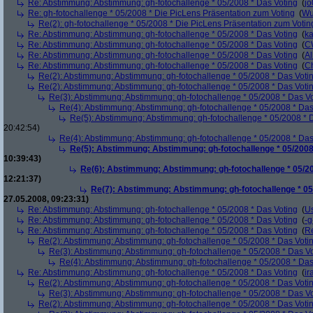
Re: Abstimmung: Abstimmung: gh-fotochallenge * 05/2008 * Das Voting
(
j
Re: gh-fotochallenge * 05/2008 * Die PicLens Präsentation zum Voting
(
Wu
Re(2): gh-fotochallenge * 05/2008 * Die PicLens Präsentation zum Votin
Re: Abstimmung: Abstimmung: gh-fotochallenge * 05/2008 * Das Voting
(
k
Re: Abstimmung: Abstimmung: gh-fotochallenge * 05/2008 * Das Voting
(
C
Re: Abstimmung: Abstimmung: gh-fotochallenge * 05/2008 * Das Voting
(
Al
Re: Abstimmung: Abstimmung: gh-fotochallenge * 05/2008 * Das Voting
(
Ch
Re(2): Abstimmung: Abstimmung: gh-fotochallenge * 05/2008 * Das Voti
Re(2): Abstimmung: Abstimmung: gh-fotochallenge * 05/2008 * Das Voti
Re(3): Abstimmung: Abstimmung: gh-fotochallenge * 05/2008 * Das V
Re(4): Abstimmung: Abstimmung: gh-fotochallenge * 05/2008 * Das
Re(5): Abstimmung: Abstimmung: gh-fotochallenge * 05/2008 * 
20:42:54)
Re(4): Abstimmung: Abstimmung: gh-fotochallenge * 05/2008 * Das
Re(5): Abstimmung: Abstimmung: gh-fotochallenge * 05/2008
10:39:43)
Re(6): Abstimmung: Abstimmung: gh-fotochallenge * 05/20
12:21:37)
Re(7): Abstimmung: Abstimmung: gh-fotochallenge * 05
27.05.2008, 09:23:31)
Re: Abstimmung: Abstimmung: gh-fotochallenge * 05/2008 * Das Voting
(
U
Re: Abstimmung: Abstimmung: gh-fotochallenge * 05/2008 * Das Voting
(
-g
Re: Abstimmung: Abstimmung: gh-fotochallenge * 05/2008 * Das Voting
(
R
Re(2): Abstimmung: Abstimmung: gh-fotochallenge * 05/2008 * Das Voti
Re(3): Abstimmung: Abstimmung: gh-fotochallenge * 05/2008 * Das V
Re(4): Abstimmung: Abstimmung: gh-fotochallenge * 05/2008 * Das
Re: Abstimmung: Abstimmung: gh-fotochallenge * 05/2008 * Das Voting
(
ir
Re(2): Abstimmung: Abstimmung: gh-fotochallenge * 05/2008 * Das Voti
Re(3): Abstimmung: Abstimmung: gh-fotochallenge * 05/2008 * Das V
Re(2): Abstimmung: Abstimmung: gh-fotochallenge * 05/2008 * Das Voti