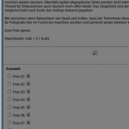
nachher wieder raunzen. Allenfalls später abgegebene Votes werden nicht mehr
Thread für Diskussionen auch danach noch offen bleibt. Das Siegerbild und der
möglichst bald nach Ende des Votings bekannt gegeben.
Wir wünschen allen Betrachtern viel Spaß und hoffen, dass die Teilnehmer dies
für Fotografie hier im Forum bei manchen wecken und generell weiter beleben 
Eure Foto geeks
Alpenländer, iraki, r´n´r & phj
Auswahl
Foto 01
Foto 02
Foto 03
Foto 04
Foto 05
Foto 06
Foto 07