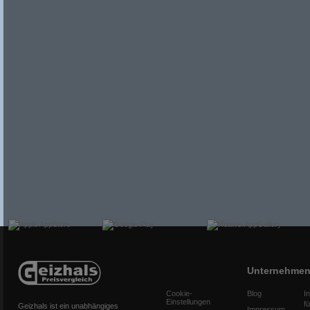
Unternehme
Cookie-
Blog
I
Einstellungen
f
Geizhals ist ein unabhängiges
Impressum