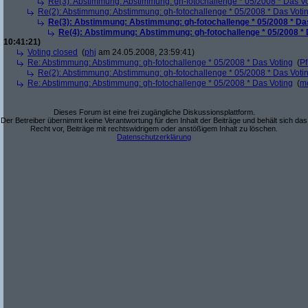
Re(3): Abstimmung: Abstimmung: gh-fotochallenge * 05/2008 * Das V
Re(2): Abstimmung: Abstimmung: gh-fotochallenge * 05/2008 * Das Voti
Re(3): Abstimmung: Abstimmung: gh-fotochallenge * 05/2008 * Da
Re(4): Abstimmung: Abstimmung: gh-fotochallenge * 05/2008 * 
10:41:21)
Voting closed
(
phj
am 24.05.2008, 23:59:41)
Re: Abstimmung: Abstimmung: gh-fotochallenge * 05/2008 * Das Voting
(
Pf
Re(2): Abstimmung: Abstimmung: gh-fotochallenge * 05/2008 * Das Voti
Re: Abstimmung: Abstimmung: gh-fotochallenge * 05/2008 * Das Voting
(
m
Dieses Forum ist eine frei zugängliche Diskussionsplattform.
Der Betreiber übernimmt keine Verantwortung für den Inhalt der Beiträge und behält sich das
Recht vor, Beiträge mit rechtswidrigem oder anstößigem Inhalt zu löschen.
Datenschutzerklärung