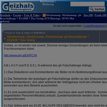
Impressum
|
Werbung
Geizhals
»
Forum
»
Foto & Video
»
Abstimmung: Abstimmung: gh-
Top-100
|
Fresh-100
fotochallenge * 05/2008 * Das Voting (670 Beiträge, 18745 Mal
gelesen)
Du bist nicht angemeldet. [
Login/Registrieren
]
^
Forum
Foto & Video
#
4808813
Abstimmung: Abstimmung: Abstimmung: gh-fotochallenge *
05/2008 * Das Voting
Sodala, es ist wieder mal soweit. Diesmal weniger Einsendungen als beim letzt
Prachtexemplare dabei.
http:/
/
www.phj.at/
GHFC04
A B L A U F und R E G E L N während des gh-Fotochallenge Votings:
1.) Das Diskutieren und Kommentieren der Bilder ist im Abstimmungsthread ausd
2.) Die Teilnehmer der jeweiligen gh-Fotochallenge dürfen an den Diskussion
Bilder kommentieren, sich aber während der Votingphase nicht als Urheber des
ansonsten aus dem Bewerb ausscheiden.
3.) Es sind ausdrücklich nur konstruktive - durchaus aber auch kritische - Komm
abgebildeten Personen/Models) erlaubt. Zuwiderhandelnde werden ohne Vor
ausgeschlossen.
4.) Das Voting wird am 24.05. IM LAUFE DES ABENDS beendet, also nicht bis a