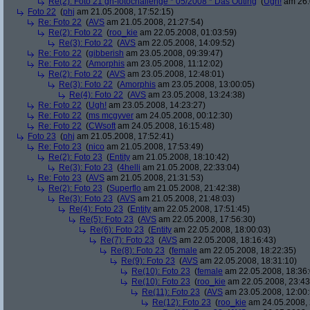
Re(2): Foto 21 gh-fotochallenge * 05/2008 * Das Outing
(
Ugh!
am 26.
Foto 22
(
phj
am 21.05.2008, 17:52:15)
Re: Foto 22
(
AVS
am 21.05.2008, 21:27:54)
Re(2): Foto 22
(
roo_kie
am 22.05.2008, 01:03:59)
Re(3): Foto 22
(
AVS
am 22.05.2008, 14:09:52)
Re: Foto 22
(
gibberish
am 23.05.2008, 09:39:47)
Re: Foto 22
(
Amorphis
am 23.05.2008, 11:12:02)
Re(2): Foto 22
(
AVS
am 23.05.2008, 12:48:01)
Re(3): Foto 22
(
Amorphis
am 23.05.2008, 13:00:05)
Re(4): Foto 22
(
AVS
am 23.05.2008, 13:24:38)
Re: Foto 22
(
Ugh!
am 23.05.2008, 14:23:27)
Re: Foto 22
(
ms mcgyver
am 24.05.2008, 00:12:30)
Re: Foto 22
(
CWsoft
am 24.05.2008, 16:15:48)
Foto 23
(
phj
am 21.05.2008, 17:52:41)
Re: Foto 23
(
nico
am 21.05.2008, 17:53:49)
Re(2): Foto 23
(
Entity
am 21.05.2008, 18:10:42)
Re(3): Foto 23
(
4helli
am 21.05.2008, 22:33:04)
Re: Foto 23
(
AVS
am 21.05.2008, 21:31:53)
Re(2): Foto 23
(
Superflo
am 21.05.2008, 21:42:38)
Re(3): Foto 23
(
AVS
am 21.05.2008, 21:48:03)
Re(4): Foto 23
(
Entity
am 22.05.2008, 17:51:45)
Re(5): Foto 23
(
AVS
am 22.05.2008, 17:56:30)
Re(6): Foto 23
(
Entity
am 22.05.2008, 18:00:03)
Re(7): Foto 23
(
AVS
am 22.05.2008, 18:16:43)
Re(8): Foto 23
(
female
am 22.05.2008, 18:22:35)
Re(9): Foto 23
(
AVS
am 22.05.2008, 18:31:10)
Re(10): Foto 23
(
female
am 22.05.2008, 18:36:
Re(10): Foto 23
(
roo_kie
am 22.05.2008, 23:43
Re(11): Foto 23
(
AVS
am 23.05.2008, 12:00:
Re(12): Foto 23
(
roo_kie
am 24.05.2008, 