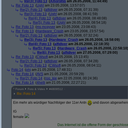
Re(3): Foto 13
(
Amorphis
am 26.05.2008, 11:44:49)
Re: Foto 13
(
Ugh!
am 23.05.2008, 13:57:07)
Re(2): Foto 13
(
alfidiver
am 26.05.2008, 07:31:39)
Re(3): Foto 13
(
Ugh!
am 26.05.2008, 08:41:59)
Re(4): Foto 13
(
alfidiver
am 26.05.2008, 08:48:08)
Re(5): Foto 13
(
Ugh!
am 26.05.2008, 08:54:18)
Re: Foto 13
(
ms mcgyver
am 23.05.2008, 23:08:43)
Re: Foto 13
(
Hardware_Crash
am 23.05.2008, 23:57:54)
Re(2): Foto 13
(
alfidiver
am 26.05.2008, 07:32:24)
Re(3): Foto 13
(
Hardware_Crash
am 26.05.2008, 18:58:09)
Re(4): Foto 13
(
alfidiver
am 26.05.2008, 22:18:35)
Re(5): Foto 13
(
Hardware_Crash
am 26.05.2008, 22:58:10
Re(6): Foto 13
(
alfidiver
am 27.05.2008, 07:29:00)
Re: Foto 13
(
CWsoft
am 24.05.2008, 15:13:45)
Re(2): Foto 13
(
alfidiver
am 26.05.2008, 07:34:28)
Re(3): Foto 13
(
CWsoft
am 26.05.2008, 08:04:11)
Foto 14
(
phj
am 21.05.2008, 17:48:31)
Re: Foto 14
(
AVS
am 21.05.2008, 20:59:29)
Re(2): Foto 14
(
roo_kie
am 22.05.2008, 00:24:36)
Re: Foto 14
(
4helli
am 21.05.2008, 22:27:21)
^
Forum
Foto & Video
#
4809512
Re: Foto 14
Ein mehr als würdiger Nachfolger der 11er Antn
und davon abgesehen f
lG
female
Das Internet ist die offene Form der geschlos