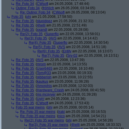
Re: Foto 34
(
CWsoft
am 24.05.2008, 17:48:44)
Outing: Foto 34
(
fröhlich
am 26.05.2008, 03:34:05)
Re: Outing: Foto 34
(
CWsoft
am 26.05.2008, 08:13:04)
Foto 35
(
phj
am 21.05.2008, 17:58:50)
Re: Foto 35
(
stupidpez
am 21.05.2008, 21:32:31)
Re: Foto 35
(
4helli
am 21.05.2008, 22:51:49)
Re: Foto 35
(
xxandl
am 22.05.2008, 05:28:08)
Re(2): Foto 35
(
Superflo
am 22.05.2008, 13:58:01)
Re(3): Foto 35
(
AVS
am 22.05.2008, 14:14:42)
Re(4): Foto 35
(
Superflo
am 22.05.2008, 14:30:54)
Re(5): Foto 35
(
AVS
am 22.05.2008, 14:51:18)
Re(6): Foto 35
(
Entity
am 22.05.2008, 16:13:07)
Re(7): Foto 35
(
Srv-02
am 22.05.2008, 16:13:51)
Re: Foto 35
(
AVS
am 22.05.2008, 13:47:39)
Re: Foto 35
(
mrom
am 22.05.2008, 14:13:55)
Re: Foto 35
(
User6465
am 22.05.2008, 16:10:49)
Re: Foto 35
(
Tom@33
am 23.05.2008, 00:19:33)
Re: Foto 35
(
gibberish
am 23.05.2008, 10:22:55)
Re: Foto 35
(
kaukus
am 23.05.2008, 11:06:28)
Re: Foto 35
(
Amorphis
am 23.05.2008, 12:02:03)
Re: Foto 35
(
Hardware_Crash
am 24.05.2008, 00:41:50)
Re: Foto 35
(
ms mcgyver
am 24.05.2008, 01:39:28)
Re: Foto 35
(
Ugh!
am 24.05.2008, 12:23:36)
Re: Foto 35
(
CWsoft
am 24.05.2008, 17:53:43)
Foto 35 war meins
(
phj
am 25.05.2008, 00:05:14)
Re: Foto 35 war meins
(
iraki
am 25.05.2008, 00:16:53)
Re: Foto 35 war meins
(
nico
am 25.05.2008, 14:54:21)
Re(2): Foto 35 war meins
(
phj
am 25.05.2008, 14:56:28)
Re(3): Foto 35 war meins
(
4helli
am 25.05.2008, 18:33:32)