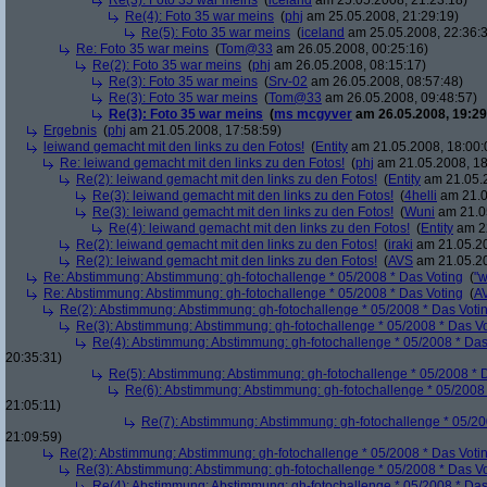
Re(3): Foto 35 war meins
(
iceland
am 25.05.2008, 21:23:18)
Re(4): Foto 35 war meins
(
phj
am 25.05.2008, 21:29:19)
Re(5): Foto 35 war meins
(
iceland
am 25.05.2008, 22:36:
Re: Foto 35 war meins
(
Tom@33
am 26.05.2008, 00:25:16)
Re(2): Foto 35 war meins
(
phj
am 26.05.2008, 08:15:17)
Re(3): Foto 35 war meins
(
Srv-02
am 26.05.2008, 08:57:48)
Re(3): Foto 35 war meins
(
Tom@33
am 26.05.2008, 09:48:57)
Re(3): Foto 35 war meins
(
ms mcgyver
am 26.05.2008, 19:29
Ergebnis
(
phj
am 21.05.2008, 17:58:59)
leiwand gemacht mit den links zu den Fotos!
(
Entity
am 21.05.2008, 18:00:
Re: leiwand gemacht mit den links zu den Fotos!
(
phj
am 21.05.2008, 18
Re(2): leiwand gemacht mit den links zu den Fotos!
(
Entity
am 21.05.2
Re(3): leiwand gemacht mit den links zu den Fotos!
(
4helli
am 21.0
Re(3): leiwand gemacht mit den links zu den Fotos!
(
Wuni
am 21.05
Re(4): leiwand gemacht mit den links zu den Fotos!
(
Entity
am 22
Re(2): leiwand gemacht mit den links zu den Fotos!
(
iraki
am 21.05.20
Re(2): leiwand gemacht mit den links zu den Fotos!
(
AVS
am 21.05.20
Re: Abstimmung: Abstimmung: gh-fotochallenge * 05/2008 * Das Voting
(
"w
Re: Abstimmung: Abstimmung: gh-fotochallenge * 05/2008 * Das Voting
(
A
Re(2): Abstimmung: Abstimmung: gh-fotochallenge * 05/2008 * Das Voti
Re(3): Abstimmung: Abstimmung: gh-fotochallenge * 05/2008 * Das V
Re(4): Abstimmung: Abstimmung: gh-fotochallenge * 05/2008 * Das
20:35:31)
Re(5): Abstimmung: Abstimmung: gh-fotochallenge * 05/2008 * 
Re(6): Abstimmung: Abstimmung: gh-fotochallenge * 05/2008 
21:05:11)
Re(7): Abstimmung: Abstimmung: gh-fotochallenge * 05/20
21:09:59)
Re(2): Abstimmung: Abstimmung: gh-fotochallenge * 05/2008 * Das Voti
Re(3): Abstimmung: Abstimmung: gh-fotochallenge * 05/2008 * Das V
Re(4): Abstimmung: Abstimmung: gh-fotochallenge * 05/2008 * Das