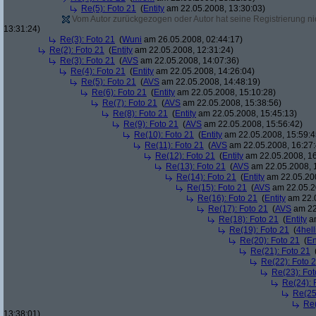
Re(5): Foto 21
(
Entity
am 22.05.2008, 13:30:03)
Vom Autor zurückgezogen oder Autor hat seine Registrierung nic
13:31:24)
Re(3): Foto 21
(
Wuni
am 26.05.2008, 02:44:17)
Re(2): Foto 21
(
Entity
am 22.05.2008, 12:31:24)
Re(3): Foto 21
(
AVS
am 22.05.2008, 14:07:36)
Re(4): Foto 21
(
Entity
am 22.05.2008, 14:26:04)
Re(5): Foto 21
(
AVS
am 22.05.2008, 14:48:19)
Re(6): Foto 21
(
Entity
am 22.05.2008, 15:10:28)
Re(7): Foto 21
(
AVS
am 22.05.2008, 15:38:56)
Re(8): Foto 21
(
Entity
am 22.05.2008, 15:45:13)
Re(9): Foto 21
(
AVS
am 22.05.2008, 15:56:42)
Re(10): Foto 21
(
Entity
am 22.05.2008, 15:59:4
Re(11): Foto 21
(
AVS
am 22.05.2008, 16:27:
Re(12): Foto 21
(
Entity
am 22.05.2008, 16
Re(13): Foto 21
(
AVS
am 22.05.2008, 
Re(14): Foto 21
(
Entity
am 22.05.200
Re(15): Foto 21
(
AVS
am 22.05.2
Re(16): Foto 21
(
Entity
am 22.0
Re(17): Foto 21
(
AVS
am 22
Re(18): Foto 21
(
Entity
am
Re(19): Foto 21
(
4hell
Re(20): Foto 21
(
En
Re(21): Foto 21
Re(22): Foto 
Re(23): Fot
Re(24): 
Re(25
Re(
13:38:01)