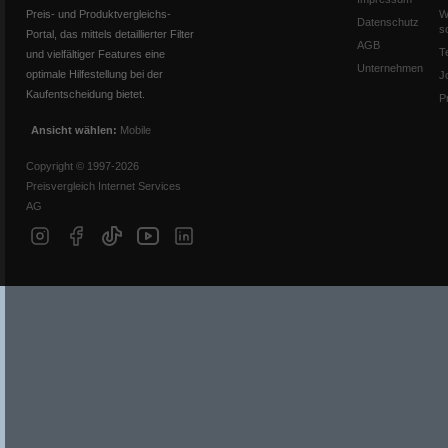
Preis- und Produktvergleichs-
W
Datenschutz
s
Portal, das mittels detaillierter Filter
AGB
T
und vielfältiger Features eine
Unternehmen
optimale Hilfestellung bei der
J
Kaufentscheidung bietet.
P
Ansicht wählen:
Mobile
Copyright © 1997-2026
Preisvergleich Internet Services
AG