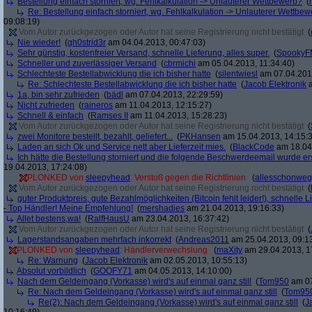
Bestellung einfach storniert, wg. Fehlkalkulation -> Unlauterer Wettbewerb?
(
Re: Bestellung einfach storniert, wg. Fehlkalkulation -> Unlauterer Wettbe
09:08:19)
Vom Autor zurückgezogen oder Autor hat seine Registrierung nicht bestätigt
(
Nie wieder!
(
gh0strid3r
am 04.04.2013, 00:47:03)
Sehr günstig, kostenfreier Versand, schnelle Lieferung, alles super.
(
SpookyF
Schneller und zuverlässiger Versand
(
cbrmichi
am 05.04.2013, 11:34:40)
Schlechteste Bestellabwicklung die ich bisher hatte
(
silentwiesl
am 07.04.2013
Re: Schlechteste Bestellabwicklung die ich bisher hatte
(
Jacob Elektronik
a
1a, bin sehr zufrieden
(
bädl
am 07.04.2013, 22:29:59)
Nicht zufrieden
(
raineros
am 11.04.2013, 12:15:27)
Schnell & einfach
(
Ramses II
am 11.04.2013, 15:28:23)
Vom Autor zurückgezogen oder Autor hat seine Registrierung nicht bestätigt
(
zwei Monitore bestellt, bezahlt, geliefert...
(
PKHansen
am 15.04.2013, 14:15:
Laden an sich Ok und Service nett aber Lieferzeit mies.
(
BlackCode
am 18.04.
Ich hätte die Bestellung storniert und die folgende Beschwerdeemail wurde ers
19.04.2013, 17:24:08)
PLONKED von
sleepyhead
: Verstoß gegen die Richtlinien
(
allesschonweg
Vom Autor zurückgezogen oder Autor hat seine Registrierung nicht bestätigt
(
guter Produktpreis, gute Bezahlmöglichkeiten (Bitcoin fehlt leider!), schnelle
- Top Händler! Meine Empfehlung!
(
mershadies
am 21.04.2013, 19:16:33)
Allet bestens,wa!
(
RalfHausU
am 23.04.2013, 16:37:42)
Vom Autor zurückgezogen oder Autor hat seine Registrierung nicht bestätigt
(
Lagerstandsangaben mehrfach inkorrekt
(
Andreas2011
am 25.04.2013, 09:1
PLONKED von
sleepyhead
: Händlerverwechslung
(
maXity
am 29.04.2013, 1
Re: Warnung
(
Jacob Elektronik
am 02.05.2013, 10:55:13)
Absolut vorbildlich
(
GOOFY71
am 04.05.2013, 14:10:00)
Nach dem Geldeingang (Vorkasse) wird's auf einmal ganz still
(
Tom950
am 07
Re: Nach dem Geldeingang (Vorkasse) wird's auf einmal ganz still
(
Tom95
Re(2): Nach dem Geldeingang (Vorkasse) wird's auf einmal ganz still
(
J