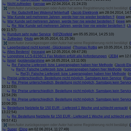
Nicht zufrieden
(
servae
am 22.04.2014, 21:24:23)
Vom Autor zurückgezogen oder Autor hat seine Registrierung nicht bestätigt
(
Re: Gutschrift bei Widerruf fehlerhaft
(
Jacob Elektronik
am 28.04.2014, 14:
War Kunde seit mehreren Jahren, werde hier nie wieder bestellen !!
(
jewe
am 
War Kunde seit mehreren Jahren, werde hier nie wieder bestellen !!
(
jewe
am 
Re: War Kunde seit mehreren Jahren, werde hier nie wieder bestellen !!
(
J
09:11:57)
Rundum sehr guter Service
(
HPZKrefeld
am 05.05.2014, 14:25:10)
Zufrieden
(
Hoto
am 06.05.2014, 01:25:36)
Vom Autor zurückgezogen oder Autor hat seine Registrierung nicht bestätigt
(
Lagerbestand nicht korrekt - Glücksspiel
(
Thomas Rottig
am 10.05.2014, 15:3
Alles Bestens!
(
niceaigi
am 12.05.2014, 09:47:28)
Longshine LCS-8156C1 Fax Modem erfüllt alle Anforderungen
(
JEB4
am 12.0
[snip]
(
goldenstarshine
am 16.05.2014, 13:11:00)
Re: Falsche Lieferzeit- bzw. Lagerangaben haben hier Methode
(
Jacob Ele
Re(2): Falsche Lieferzeit- bzw. Lagerangaben haben hier Methode
(
gol
Re(3): Falsche Lieferzeit- bzw. Lagerangaben haben hier Methode
(
m
Preise unterschiedlich, Bestellung nicht möglich, Samstags kein Service
(
Rap
Re: Preise unterschiedlich, Bestellung nicht möglich, Samstags kein Servic
10:12:03)
Re: Preise unterschiedlich, Bestellung nicht möglich, Samstags kein Servic
12:54:29)
Re: Preise unterschiedlich, Bestellung nicht möglich, Samstags kein Servic
10:06:20)
Bestellung Netzteile für 150 EUR - Lieferzeit 1 Woche und schlecht verpackt
(
13:22:54)
Re: Bestellung Netzteile für 150 EUR - Lieferzeit 1 Woche und schlecht ver
09:57:41)
Vom Autor zurückgezogen oder Autor hat seine Registrierung nicht bestätigt
(
Super
(
Ding
am 02.06.2014, 11:27:49)