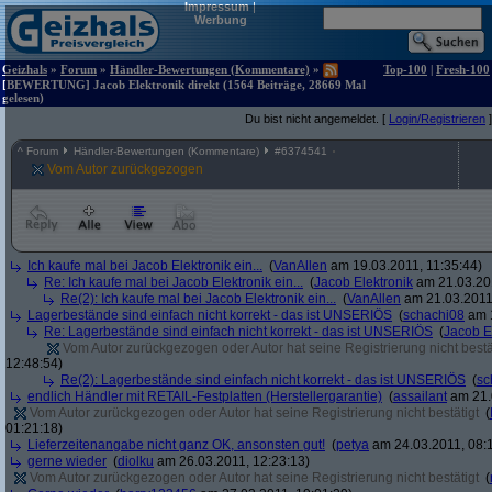
Impressum
|
Werbung
Geizhals
»
Forum
»
Händler-Bewertungen (Kommentare)
»
Top-100
|
Fresh-100
[BEWERTUNG] Jacob Elektronik direkt (1564 Beiträge, 28669 Mal
gelesen)
Du bist nicht angemeldet. [
Login/Registrieren
]
^
Forum
Händler-Bewertungen (Kommentare)
#
6374541
Vom Autor zurückgezogen
Ich kaufe mal bei Jacob Elektronik ein...
(
VanAllen
am 19.03.2011, 11:35:44)
Re: Ich kaufe mal bei Jacob Elektronik ein...
(
Jacob Elektronik
am 21.03.201
Re(2): Ich kaufe mal bei Jacob Elektronik ein...
(
VanAllen
am 21.03.2011,
Lagerbestände sind einfach nicht korrekt - das ist UNSERIÖS
(
schachi08
am 1
Re: Lagerbestände sind einfach nicht korrekt - das ist UNSERIÖS
(
Jacob E
Vom Autor zurückgezogen oder Autor hat seine Registrierung nicht bestä
12:48:54)
Re(2): Lagerbestände sind einfach nicht korrekt - das ist UNSERIÖS
(
sc
endlich Händler mit RETAIL-Festplatten (Herstellergarantie)
(
assailant
am 21.
Vom Autor zurückgezogen oder Autor hat seine Registrierung nicht bestätigt
(
01:21:18)
Lieferzeitenangabe nicht ganz OK, ansonsten gut!
(
petya
am 24.03.2011, 08:1
gerne wieder
(
diolku
am 26.03.2011, 12:23:13)
Vom Autor zurückgezogen oder Autor hat seine Registrierung nicht bestätigt
(