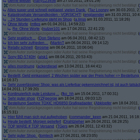
Gerne wieder
(
harry123456
am 27.03.2011, 19:01:29)
Vom Autor zurückgezogen oder Autor hat seine Registrierung nicht bestätigt
(
Alles super und schnell geklappt, vielen Dank.
(
Taz Looney
am 30.03.2011, 2
Katastrophale Versandkosten - VORSICHT!
(
englaender
am 31.03.2011, 10:4
...24 Stunden-Lieferung steht im Shop
(
a.linss
am 31.03.2011, 11:18:26)
Ohne Worte
(
mfips
am 01.04.2011, 14:59:22)
Re: Ohne Worte
(
nutzer101
am 17.04.2011, 22:41:23)
Vom Autor zurückgezogen oder Autor hat seine Registrierung nicht bestätigt
(
Sehr praktisch ...
(
Don Stefano
am 06.04.2011, 08:42:12)
Ich bin sehr zufrieden....
(
MartinT
am 06.04.2011, 09:14:12)
Relativ schnell
(
brosme
am 06.04.2011, 10:06:04)
Vom Autor zurückgezogen oder Autor hat seine Registrierung nicht bestätigt
(
Sony BD-5740H
(
alsk1
am 08.04.2011, 20:53:43)
Vom Autor zurückgezogen oder Autor hat seine Registrierung nicht bestätigt
(
alles inordnung
(
ackerdiesel
am 13.04.2011, 16:44:41)
Vom Autor zurückgezogen oder Autor hat seine Registrierung nicht bestätigt
(
Bestellt, Geld einkassiert, 2 Wochen später war der Preis hoher => Bestellung s
14:16:37)
Sehr zuverlässiger Shop: was als Lieferbar gekennzeichnet ist, ist auch tatsäc
14.04.2011, 17:39:20)
Kontinuierlich gute Leistung ...
(
fko_hh
am 15.04.2011, 17:00:31)
Sehr guter shop
(
YZFgeorge
am 18.04.2011, 09:03:12)
Bestellung Saphire TOXIC HD6850 Grafigadapter
(
Abklopfer
am 18.04.2011, 
Vom Autor zurückgezogen oder Autor hat seine Registrierung nicht bestätigt
(
16:15:31)
Hier fühlt man sich gut aufgehoben
(
commander_keen
am 21.04.2011, 16:18
Heute bestellt, Morgen geliefert
(
Drahtzieher
am 26.04.2011, 08:28:25)
TOP WARE # TOP Versand
(
TGers
am 26.04.2011, 12:43:32)
Vom Autor zurückgezogen oder Autor hat seine Registrierung nicht bestätigt
(
Sehr guter Shop.
(
tomlech
am 27.04.2011, 08:23:05)