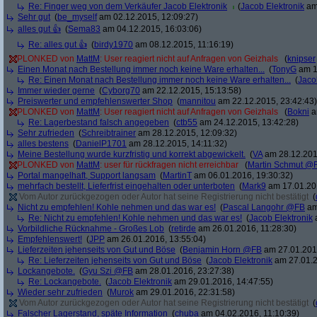
Re: Finger weg von dem Verkäufer Jacob Elektronik
(
Jacob Elektronik
am 
Sehr gut
(
be_myself
am 02.12.2015, 12:09:27)
alles gut 👍
(
Sema83
am 04.12.2015, 16:03:06)
Re: alles gut 👍
(
birdy1970
am 08.12.2015, 11:16:19)
PLONKED von
MattM
: User reagiert nicht auf Anfragen von Geizhals
(
knipser
Einen Monat nach Bestellung immer noch keine Ware erhalten...
(
TonyG
am 1
Re: Einen Monat nach Bestellung immer noch keine Ware erhalten...
(
Jaco
Immer wieder gerne
(
Cyborg70
am 22.12.2015, 15:13:58)
Preiswerter und empfehlenswerter Shop
(
mannitou
am 22.12.2015, 23:42:43)
PLONKED von
MattM
: User reagiert nicht auf Anfragen von Geizhals
(
Bokni
a
Re: Lagerbestand falsch angegeben
(
ctb55
am 24.12.2015, 13:42:28)
Sehr zufrieden
(
Schreibtrainer
am 28.12.2015, 12:09:32)
alles bestens
(
DanielP1701
am 28.12.2015, 14:11:32)
Meine Bestellung wurde kurzfristig und korrekt abgewickelt.
(
VA
am 28.12.201
PLONKED von
MattM
: user für rückfragen nicht erreichbar
(
Martin Schmut @
Portal mangelhaft, Support langsam
(
MartinT
am 06.01.2016, 19:30:32)
mehrfach bestellt, Lieferfrist eingehalten oder unterboten
(
Mark9
am 17.01.201
Vom Autor zurückgezogen oder Autor hat seine Registrierung nicht bestätigt
(
Nicht zu empfehlen! Kohle nehmen und das war es!
(
Pascal Langohr @FB
am
Re: Nicht zu empfehlen! Kohle nehmen und das war es!
(
Jacob Elektronik
a
Vorbildliche Rücknahme - Großes Lob
(
retirde
am 26.01.2016, 11:28:30)
Empfehlenswert!
(
JPP
am 26.01.2016, 13:55:04)
Lieferzeiten jehenseits von Gut und Böse
(
Benjamin Horn @FB
am 27.01.2016
Re: Lieferzeiten jehenseits von Gut und Böse
(
Jacob Elektronik
am 27.01.2
Lockangebote.
(
Gyu Szi @FB
am 28.01.2016, 23:27:38)
Re: Lockangebote.
(
Jacob Elektronik
am 29.01.2016, 14:47:55)
Wieder sehr zufrieden
(
Murok
am 29.01.2016, 22:31:58)
Vom Autor zurückgezogen oder Autor hat seine Registrierung nicht bestätigt
(
Falscher Lagerstand, späte Information
(
chuba
am 04.02.2016, 11:10:39)