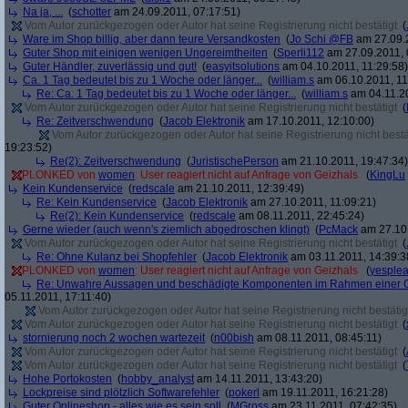
Na ja, ...
(
schotter
am 24.09.2011, 07:17:51)
Vom Autor zurückgezogen oder Autor hat seine Registrierung nicht bestätigt
(
Ware im Shop billig, aber dann teure Versandkosten
(
Jo Schi @FB
am 27.09.2
Guter Shop mit einigen wenigen Ungereimtheiten
(
Sperli112
am 27.09.2011, 
Guter Händler, zuverlässig und gut!
(
easyitsolutions
am 04.10.2011, 11:29:58)
Ca. 1 Tag bedeutet bis zu 1 Woche oder länger...
(
william.s
am 06.10.2011, 11
Re: Ca. 1 Tag bedeutet bis zu 1 Woche oder länger...
(
william.s
am 04.11.20
Vom Autor zurückgezogen oder Autor hat seine Registrierung nicht bestätigt
(
Re: Zeitverschwendung
(
Jacob Elektronik
am 17.10.2011, 12:10:00)
Vom Autor zurückgezogen oder Autor hat seine Registrierung nicht bestä
19:23:52)
Re(2): Zeitverschwendung
(
JuristischePerson
am 21.10.2011, 19:47:34)
PLONKED von
women
: User reagiert nicht auf Anfrage von Geizhals
(
KingLu
Kein Kundenservice
(
redscale
am 21.10.2011, 12:39:49)
Re: Kein Kundenservice
(
Jacob Elektronik
am 27.10.2011, 11:09:21)
Re(2): Kein Kundenservice
(
redscale
am 08.11.2011, 22:45:24)
Gerne wieder (auch wenn's ziemlich abgedroschen klingt)
(
PcMack
am 27.10.
Vom Autor zurückgezogen oder Autor hat seine Registrierung nicht bestätigt
(
Re: Ohne Kulanz bei Shopfehler
(
Jacob Elektronik
am 03.11.2011, 14:39:3
PLONKED von
women
: User reagiert nicht auf Anfrage von Geizhals
(
yesple
Re: Unwahre Aussagen und beschädigte Komponenten im Rahmen einer G
05.11.2011, 17:11:40)
Vom Autor zurückgezogen oder Autor hat seine Registrierung nicht bestätig
Vom Autor zurückgezogen oder Autor hat seine Registrierung nicht bestätigt
(
stornierung noch 2 wochen wartezeit
(
n00bish
am 08.11.2011, 08:45:11)
Vom Autor zurückgezogen oder Autor hat seine Registrierung nicht bestätigt
(
Vom Autor zurückgezogen oder Autor hat seine Registrierung nicht bestätigt
(
Hohe Portokosten
(
hobby_analyst
am 14.11.2011, 13:43:20)
Lockpreise sind plötzlich Softwarefehler
(
pokerl
am 19.11.2011, 16:21:28)
Guter Onlineshop - alles wie es sein soll
(
MGross
am 23.11.2011, 07:42:35)