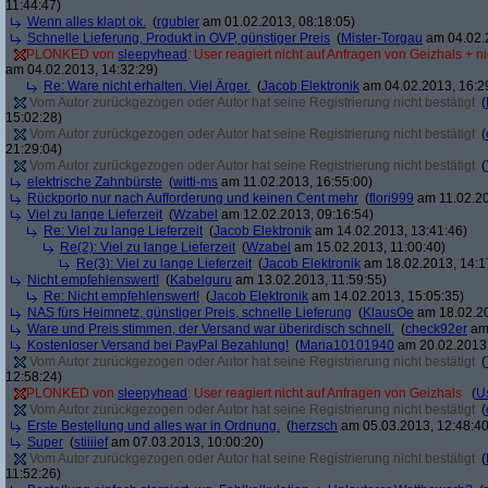
11:44:47)
Wenn alles klapt ok.
(
rgubler
am 01.02.2013, 08:18:05)
Schnelle Lieferung, Produkt in OVP, günstiger Preis
(
Mister-Torgau
am 04.02.2
PLONKED von
sleepyhead
: User reagiert nicht auf Anfragen von Geizhals + n
am 04.02.2013, 14:32:29)
Re: Ware nicht erhalten. Viel Ärger.
(
Jacob Elektronik
am 04.02.2013, 16:2
Vom Autor zurückgezogen oder Autor hat seine Registrierung nicht bestätigt
(
15:02:28)
Vom Autor zurückgezogen oder Autor hat seine Registrierung nicht bestätigt
(
21:29:04)
Vom Autor zurückgezogen oder Autor hat seine Registrierung nicht bestätigt
(
elektrische Zahnbürste
(
witti-ms
am 11.02.2013, 16:55:00)
Rückporto nur nach Aufforderung und keinen Cent mehr
(
flori999
am 11.02.20
Viel zu lange Lieferzeit
(
Wzabel
am 12.02.2013, 09:16:54)
Re: Viel zu lange Lieferzeit
(
Jacob Elektronik
am 14.02.2013, 13:41:46)
Re(2): Viel zu lange Lieferzeit
(
Wzabel
am 15.02.2013, 11:00:40)
Re(3): Viel zu lange Lieferzeit
(
Jacob Elektronik
am 18.02.2013, 14:1
Nicht empfehlenswert!
(
Kabelguru
am 13.02.2013, 11:59:55)
Re: Nicht empfehlenswert!
(
Jacob Elektronik
am 14.02.2013, 15:05:35)
NAS fürs Heimnetz, günstiger Preis, schnelle Lieferung
(
KlausOe
am 18.02.20
Ware und Preis stimmen, der Versand war überirdisch schnell.
(
check92er
am 
Kostenloser Versand bei PayPal Bezahlung!
(
Maria10101940
am 20.02.2013,
Vom Autor zurückgezogen oder Autor hat seine Registrierung nicht bestätigt
(
12:58:24)
PLONKED von
sleepyhead
: User reagiert nicht auf Anfragen von Geizhals
(
U
Vom Autor zurückgezogen oder Autor hat seine Registrierung nicht bestätigt
(
Erste Bestellung und alles war in Ordnung.
(
herzsch
am 05.03.2013, 12:48:40
Super
(
stiiiief
am 07.03.2013, 10:00:20)
Vom Autor zurückgezogen oder Autor hat seine Registrierung nicht bestätigt
(
11:52:26)