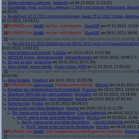
Super schnelle Lieferung.
(
pewe56
am 08.12.2012, 11:12:02)
Günstigster Preis, schnelle Lieferung (1 Tag!) und sichere Verpackung. Besser
19:36:53)
Bestellt am 12.12.2012 nicht angekommen, heute 25.12.2012 Danke, Weihna
25.12.2012, 19:25:21)
PLONKED von
MattM
: nur 5er  nicht objektiv
(
SanjiOP
am 07.01.2013, 21:03:
PLONKED von
MattM
: nur 5er  nicht objektiv
(
SanjiOP
am 08.01.2013, 09:50:
Vom Autor zurückgezogen oder Autor hat seine Registrierung nicht bestätigt
(
Re: Am 14.12.2012 bestellt und am 09.01.2013 noch nicht ausgeschickt! Ic
10.01.2013, 14:02:27)
Alles bestens und schnell
(
c1hape
am 10.01.2013, 15:21:50)
MEDIUM Home - Befestigungskit
(
dersuelfmeister
am 10.01.2013, 19:06:17)
So soll es sein
(
erlachma
am 10.01.2013, 20:41:34)
alles perfekt, gerne wieder
(
Franz Huber @FB
am 11.01.2013, 17:54:22)
Vom Autor zurückgezogen oder Autor hat seine Registrierung nicht bestätigt
(
14:19:23)
Alles bestens
(
Telefisch
am 16.01.2013, 10:28:29)
PLONKED von
sleepyhead
: Händlerverwechslung
(
timings
am 16.01.2013, 2
Angaben zur Verfügbarkeit nicht verlässlich
(
Cancun
am 18.01.2013, 15:53:1
Sharkoon WPD 600 bin sehr zufrieden
(
lumixdmc
am 22.01.2013, 19:19:34)
Schnell und vollständig, aber Vorkasse
(
lanske
am 23.01.2013, 07:02:40)
Speicherchip
(
Folkie
am 23.01.2013, 09:09:27)
meine erste und letzte Bestellung
(
Noctua
am 29.01.2013, 11:11:25)
Re: meine erste und letzte Bestellung
(
Jacob Elektronik
am 04.02.2013, 11
Re(2): meine erste und letzte Bestellung
(
Noctua
am 04.02.2013, 11:56:
Re(3): meine erste und letzte Bestellung
(
Jacob Elektronik
am 04.02
Re(4): meine erste und letzte Bestellung
(
Noctua
am 06.02.2013, 1
PLONKED von
MattM
: User reagiert nicht auf Anfragen von Geizhals
(
General
Vom Autor zurückgezogen oder Autor hat seine Registrierung nicht bestätigt
(