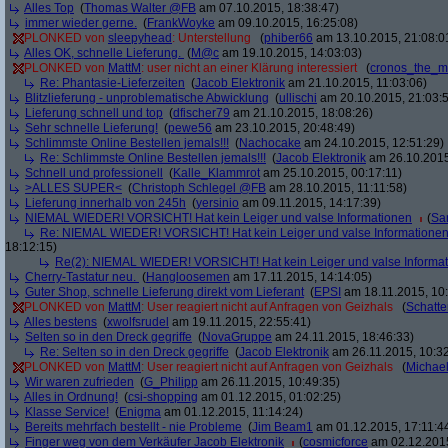
Alles Top
(
Thomas Walter @FB
am 07.10.2015, 18:38:47)
immer wieder gerne.
(
FrankWoyke
am 09.10.2015, 16:25:08)
PLONKED von
sleepyhead
: Unterstellung
(
phiber66
am 13.10.2015, 21:08:0
Alles OK, schnelle Lieferung.
(
M@c
am 19.10.2015, 14:03:03)
PLONKED von
MattM
: user nicht an einer Klärung interessiert
(
cronos_the_m
Re: Phantasie-Lieferzeiten
(
Jacob Elektronik
am 21.10.2015, 11:03:06)
Blitzlieferung - unproblematische Abwicklung
(
ullischi
am 20.10.2015, 21:03:
Lieferung schnell und top
(
dfischer79
am 21.10.2015, 18:08:26)
Sehr schnelle Lieferung!
(
pewe56
am 23.10.2015, 20:48:49)
Schlimmste Online Bestellen jemals!!!
(
Nachocake
am 24.10.2015, 12:51:29)
Re: Schlimmste Online Bestellen jemals!!!
(
Jacob Elektronik
am 26.10.2015
Schnell und professionell
(
Kalle_Klammrot
am 25.10.2015, 00:17:11)
>ALLES SUPER<
(
Christoph Schlegel @FB
am 28.10.2015, 11:11:58)
Lieferung innerhalb von 245h
(
yersinio
am 09.11.2015, 14:17:39)
NIEMAL WIEDER! VORSICHT! Hat kein Leiger und valse Informationen
(
Sa
Re: NIEMAL WIEDER! VORSICHT! Hat kein Leiger und valse Informatione
18:12:15)
Re(2): NIEMAL WIEDER! VORSICHT! Hat kein Leiger und valse Informa
Cherry-Tastatur neu.
(
Hangloosemen
am 17.11.2015, 14:14:05)
Guter Shop, schnelle Lieferung direkt vom Lieferant
(
EPSI
am 18.11.2015, 10:
PLONKED von
MattM
: User reagiert nicht auf Anfragen von Geizhals
(
Schatte
Alles bestens
(
xwolfsrudel
am 19.11.2015, 22:55:41)
Selten so in den Dreck gegriffe
(
NovaGruppe
am 24.11.2015, 18:46:33)
Re: Selten so in den Dreck gegriffe
(
Jacob Elektronik
am 26.11.2015, 10:32
PLONKED von
MattM
: User reagiert nicht auf Anfragen von Geizhals
(
Michae
Wir waren zufrieden
(
G_Philipp
am 26.11.2015, 10:49:35)
Alles in Ordnung!
(
csi-shopping
am 01.12.2015, 01:02:25)
Klasse Service!
(
Enigma
am 01.12.2015, 11:14:24)
Bereits mehrfach bestellt - nie Probleme
(
Jim Beam1
am 01.12.2015, 17:11:4
Finger weg von dem Verkäufer Jacob Elektronik
(
cosmicforce
am 02.12.2015