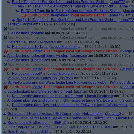
Re: 14 Tage für In-Ear-Kopfhörer und kein Ende ins Sicht ...
(
anna772
am 0
Re(2): 14 Tage für In-Ear-Kopfhörer und kein Ende ins Sicht ...
(
anna77
Re(3): 14 Tage für In-Ear-Kopfhörer und kein Ende ins Sicht ...
(
Jacob
PLONKED von
sleepyhead
: nicht nachvollziehbar
(
anna772
am 11
Re(2): 14 Tage für In-Ear-Kopfhörer und kein Ende ins Sicht ...
(
anna77
perfekt
(
Utopia
am 02.09.2014, 04:16:34)
Vom Autor zurückgezogen oder Autor hat seine Registrierung nicht bestätigt
(
alles bestens
(
sparkie
am 08.09.2014, 13:47:53)
Vom Autor zurückgezogen oder Autor hat seine Registrierung nicht bestätigt
(
Lieferzeit 10 Tage
(
Allgaier69
am 13.09.2014, 04:01:04)
Re: Lieferzeit 10 Tage
(
Jacob Elektronik
am 17.09.2014, 14:55:51)
PLONKED von
MattM
: User reagiert nicht auf Anfragen von Geizhals
(
Slargo
a
Alles bestens, jederzeit gerne wieder.
(
racemase
am 15.09.2014, 10:57:25)
Alles bestens
(
Doctor-Yes
am 16.09.2014, 21:50:37)
Vom Autor zurückgezogen oder Autor hat seine Registrierung nicht bestätigt
(
PLONKED von
MattM
: User reagiert nicht auf Anfragen von Geizhals
(
Wurstsa
Re: Lockangebot?
(
Jacob Elektronik
am 30.09.2014, 11:28:37)
Von meiner Seite aus alles top
(
PhReAk
am 30.09.2014, 00:39:07)
Schnelle Lieferung der Ware, leider kein Rücksendeaufkleber.
(
Wilfriede Sc
PLONKED von
MattM
: User reagiert nicht auf Anfragen von Geizhals
(
aloniss
Lagerbestand und Lieferzeit irreführend
(
quat
am 09.10.2014, 11:17:39)
Re: Lagerbestand und Lieferzeit irreführend
(
Jacob Elektronik
am 13.10.20
Angaben über Bestand stimmen nicht. Teilweise lange Wartezeiten.
(
tff2.com
a
Re: Angaben über Bestand stimmen nicht. Teilweise lange Wartezeiten.
(
J
09:56:23)
Gehäuse mit Netzteil gekauft. Gehäuse ist da, Netzteil fehlt!
(
Stefan_G
am 12.1
Re: Gehäuse mit Netzteil gekauft. Gehäuse ist da, Netzteil fehlt!
(
Jacob Ele
Router bestellt, alles top! :)
(
ShiRaZ
am 13.10.2014, 18:12:26)
Lieferung ZOTAC GeForce GT 610 - ZONE Edition
(
|The_DUDE|
am 13.10.201
Gute Preise
(
fellfrosch82
am 14.10.2014, 05:03:11)