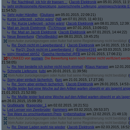
Re: Nachtigall, ick hör dir trapsen ...
(
Jacob Elektronik
am 05.01.2015, 11:1
sehr professionelle Abwicklung, superschnelle Lieferung, uneingeschränkte 
11:54:52)
Sehr guter Händler,
(
Giuliano
am 05.01.2015, 22:09:21)
Kurze Lieferzeit - schön wärs!
(
NB
am 07.01.2015, 11:40:31)
Re: Kurze Lieferzeit - schön wärs!
(
Jacob Elektronik
am 08.01.2015, 12:39:
Mail an Jacob Elektronik
(
TUXHouse
am 07.01.2015, 13:09:02)
Re: Mail an Jacob Elektronik
(
Jacob Elektronik
am 07.01.2015, 14:44:22)
Neue Bewertung
(
TeholBeddict
am 08.01.2015, 19:45:25)
Vom Autor zurückgezogen oder Autor hat seine Registrierung nicht bestätigt
(
Re: Doch nicht im Lagerbestand :(
(
Jacob Elektronik
am 14.01.2015, 15:13
Re(2): Doch nicht im Lagerbestand :(
(
Empire4191
am 03.03.2015, 19:0
sony Headset sbh52
(
Sascha Hentschel @FB
am 12.01.2015, 17:06:21)
PLONKED von
women
: Die Bewertung kann noch immer nicht verifiziert werd
21:58:05)
Re: hier bestelle ich sicher nicht noch einmal!
(
Klaus Hansen
am 12.01.201
Schnelle Lieferung
(
ulbi
am 20.01.2015, 11:39:56)
Vom Autor zurückgezogen oder Autor hat seine Registrierung nicht bestätigt
(
Sorry aber einfach lächerlich.
(
turc
am 21.01.2015, 17:27:28)
Re: Sorry aber einfach lächerlich.
(
Jacob Elektronik
am 26.01.2015, 14:53:
Mußte leider fast eine Woche auf den Artikel warten obwohl er als lagernt an
21.01.2015, 21:52:00)
Re: Mußte leider fast eine Woche auf den Artikel warten obwohl er als lag
am 26.01.2015, 15:09:35)
Grafikkarte
(
fragender_1
am 02.02.2015, 16:21:51)
Led Lenser von Zweibrüder
(
lammers
am 03.02.2015, 09:53:37)
Top Ware zu unschlagbarem Preis
(
cybershadow
am 12.02.2015, 21:48:13)
Vom Autor zurückgezogen oder Autor hat seine Registrierung nicht bestätigt
(
Vom Autor zurückgezogen oder Autor hat seine Registrierung nicht bestätigt
(
Re: Dieser Laden wohl nie wieder
(
Jacob Elektronik
am 02.03.2015, 16:52