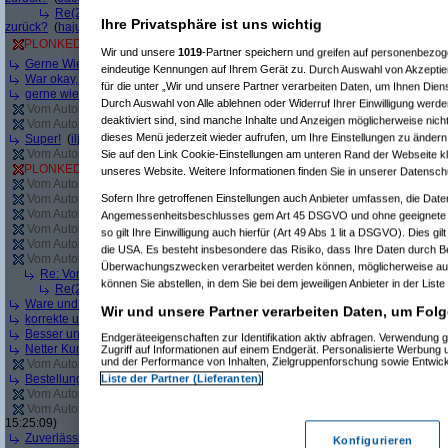
Re(2): Erst angebliche Lagerware nicht liefern, dann falsche Ware liefe
Ihre Privatsphäre ist uns wichtig
zurück?
(
hajuq
am 11.05.2012, 09:01:26)
PLONKED von
sleepyhead
: nur 5er  nicht objektiv
(
GERDERA
am 29.04.2012
Wir und unsere
1019
-Partner speichern und greifen auf personenbezo
Gerne Wieder!
(
ArschCore4Life
am 03.05.2012, 20:53:32)
eindeutige Kennungen auf Ihrem Gerät zu. Durch Auswahl von Akzeptier
War okay, kann man empfehlen
(
Wundertier
am 09.05.2012, 19:28:17)
für die unter „Wir und unsere Partner verarbeiten Daten, um Ihnen Dien
gerne wieder
(
b.o.f.f.i
am 09.05.2012, 21:18:22)
Durch Auswahl von Alle ablehnen oder Widerruf Ihrer Einwilligung werde
Vom Autor zurückgezogen oder Autor hat seine Registrierung nicht bestätigt
(
deaktiviert sind, sind manche Inhalte und Anzeigen möglicherweise nicht
Vom Autor zurückgezogen oder Autor hat seine Registrierung nicht bestätigt
(
dieses Menü jederzeit wieder aufrufen, um Ihre Einstellungen zu ändern 
Super!
(
iljaa
am 10.05.2012, 13:18:23)
Vom Autor zurückgezogen oder Autor hat seine Registrierung nicht bestätigt
(
Sie auf den Link Cookie-Einstellungen am unteren Rand der Webseite kli
PLONKED von
sleepyhead
: User reagiert nicht auf Anfragen von Geizhals
(
T
unseres Website. Weitere Informationen finden Sie in unserer Datensch
Vom Autor zurückgezogen oder Autor hat seine Registrierung nicht bestätigt
(
Sofern Ihre getroffenen Einstellungen auch Anbieter umfassen, die Daten
Vom Autor zurückgezogen oder Autor hat seine Registrierung nicht bestätigt
(
Vom Autor zurückgezogen oder Autor hat seine Registrierung nicht bestätigt
(
Angemessenheitsbeschlusses gem Art 45 DSGVO und ohne geeignete G
Vom Autor zurückgezogen oder Autor hat seine Registrierung nicht bestätigt
(
so gilt Ihre Einwilligung auch hierfür (Art 49 Abs 1 lit a DSGVO). Dies gi
Vom Autor zurückgezogen oder Autor hat seine Registrierung nicht bestätigt
(
die USA. Es besteht insbesondere das Risiko, dass Ihre Daten durch B
Vom Autor zurückgezogen oder Autor hat seine Registrierung nicht bestätigt
(
Überwachungszwecken verarbeitet werden können, möglicherweise auc
Re: Vorsicht bei diesem Händler
(
Jacob Elektronik
am 04.06.2012, 16:07:0
können Sie abstellen, in dem Sie bei dem jeweiligen Anbieter in der Liste
Re(2): Vorsicht bei diesem Händler
(
windy112
am 08.06.2012, 11:00:31
Ware und Preis top, aber Lieferung verbesserungswürdig
(
pjt-foto
am 05.06.2
Wir und unsere Partner verarbeiten Daten, um Folg
korrekte und schnelle Abwicklung der Bestellung
(
WilhelmS
am 05.06.2012, 1
Besser und schneller geht nicht!
(
Irina Demskaya @FB
am 12.06.2012, 07:09
Endgeräteeigenschaften zur Identifikation aktiv abfragen. Verwendung 
Netter Kundenservice, superschnelle Lieferung
(
markuscha
am 12.06.2012, 1
Zugriff auf Informationen auf einem Endgerät. Personalisierte Werbung
und der Performance von Inhalten, Zielgruppenforschung sowie Entwic
Vom Autor zurückgezogen oder Autor hat seine Registrierung nicht bestätigt
(
Liste der Partner (Lieferanten)
Bestellung einfach storniert
(
Trashbuster4458
am 13.06.2012, 14:29:12)
Vom Autor zurückgezogen oder Autor hat seine Registrierung nicht bestätigt
(
Vom Autor zurückgezogen oder Autor hat seine Registrierung nicht bestätigt
(
15:25:09)
Zuverlässig und freundlich
(
Intel Fanboy
am 20.06.2012, 15:41:38)
Konfigurieren