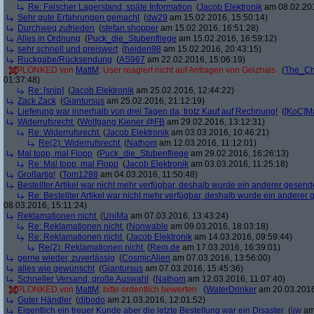
Re: Falscher Lagerstand, späte Information
(
Jacob Elektronik
am 08.02.201
Sehr gute Erfahrungen gemacht
(
dw29
am 15.02.2016, 15:50:14)
Durchweg zufrieden
(
stefan.shopper
am 15.02.2016, 16:51:28)
Alles in Ordnung
(
Puck_die_Stubenfliege
am 15.02.2016, 16:59:12)
sehr schnell und preiswert
(
heiden98
am 15.02.2016, 20:43:15)
Ruckgabe/Rücksendung
(
AS967
am 22.02.2016, 15:06:19)
PLONKED von
MattM
: User reagiert nicht auf Anfragen von Geizhals
(
The_Ch
01:37:48)
Re: [snip]
(
Jacob Elektronik
am 25.02.2016, 12:44:22)
Zack Zack
(
Giantursus
am 25.02.2016, 21:12:19)
Lieferung war innerhalb von drei Tagen da, trotz Kauf auf Rechnung!
(
[KoC]M
Widerrufsrecht
(
Wolfgang Kiener @FB
am 29.02.2016, 13:12:31)
Re: Widerrufsrecht
(
Jacob Elektronik
am 03.03.2016, 10:46:21)
Re(2): Widerrufsrecht
(
Nathom
am 12.03.2016, 11:12:01)
Mal topp, mal Flopp
(
Puck_die_Stubenfliege
am 29.02.2016, 16:26:13)
Re: Mal topp, mal Flopp
(
Jacob Elektronik
am 03.03.2016, 11:25:18)
Großartig!
(
Tom1288
am 04.03.2016, 11:50:48)
Bestellter Artikel war nicht mehr verfügbar, deshalb wurde ein anderer gesend
Re: Bestellter Artikel war nicht mehr verfügbar, deshalb wurde ein anderer
08.03.2016, 15:11:24)
Reklamationen nicht
(
UniMa
am 07.03.2016, 13:43:24)
Re: Reklamationen nicht
(
Nonwable
am 09.03.2016, 18:03:18)
Re: Reklamationen nicht
(
Jacob Elektronik
am 14.03.2016, 09:59:44)
Re(2): Reklamationen nicht
(
Rem.de
am 17.03.2016, 16:39:01)
gerne wieder, zuverlässig
(
CosmicAlien
am 07.03.2016, 13:56:00)
alles wie gewünscht
(
Giantursus
am 07.03.2016, 15:45:36)
Schneller Versand, große Auswahl
(
Nathom
am 12.03.2016, 11:07:40)
PLONKED von
MattM
: bitte ordentlich bewerten
(
WaterDrinker
am 20.03.2016
Guter Händler
(
djbodo
am 21.03.2016, 12:01:52)
Eigentlich ein treuer Kunde aber die letzte Bestellung war ein Disaster
(
ijw
am 