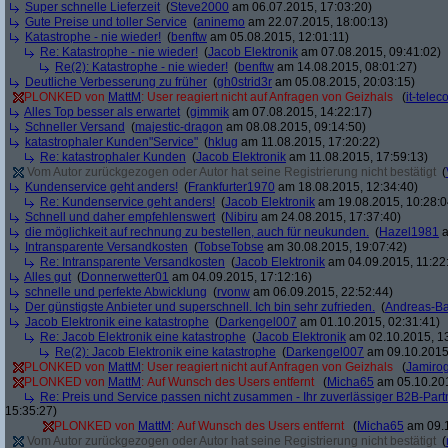
Super schnelle Lieferzeit
(
Steve2000
am 06.07.2015, 17:03:20)
Gute Preise und toller Service
(
aninemo
am 22.07.2015, 18:00:13)
Katastrophe - nie wieder!
(
benftw
am 05.08.2015, 12:01:11)
Re: Katastrophe - nie wieder!
(
Jacob Elektronik
am 07.08.2015, 09:41:02)
Re(2): Katastrophe - nie wieder!
(
benftw
am 14.08.2015, 08:01:27)
Deutliche Verbesserung zu früher
(
gh0strid3r
am 05.08.2015, 20:03:15)
PLONKED von
MattM
: User reagiert nicht auf Anfragen von Geizhals
(
it-tele
Alles Top besser als erwartet
(
gimmik
am 07.08.2015, 14:22:17)
Schneller Versand
(
majestic-dragon
am 08.08.2015, 09:14:50)
katastrophaler Kunden"Service"
(
hklug
am 11.08.2015, 17:20:22)
Re: katastrophaler Kunden
(
Jacob Elektronik
am 11.08.2015, 17:59:13)
Vom Autor zurückgezogen oder Autor hat seine Registrierung nicht bestätigt
(
Kundenservice geht anders!
(
Frankfurter1970
am 18.08.2015, 12:34:40)
Re: Kundenservice geht anders!
(
Jacob Elektronik
am 19.08.2015, 10:28:0
Schnell und daher empfehlenswert
(
Nibiru
am 24.08.2015, 17:37:40)
die möglichkeit auf rechnung zu bestellen, auch für neukunden.
(
Hazel1981
a
Intransparente Versandkosten
(
TobseTobse
am 30.08.2015, 19:07:42)
Re: Intransparente Versandkosten
(
Jacob Elektronik
am 04.09.2015, 11:22
Alles gut
(
Donnerwetter01
am 04.09.2015, 17:12:16)
schnelle und perfekte Abwicklung
(
rvonw
am 06.09.2015, 22:52:44)
Der günstigste Anbieter und superschnell. Ich bin sehr zufrieden.
(
Andreas-B
Jacob Elektronik eine katastrophe
(
Darkengel007
am 01.10.2015, 02:31:41)
Re: Jacob Elektronik eine katastrophe
(
Jacob Elektronik
am 02.10.2015, 13
Re(2): Jacob Elektronik eine katastrophe
(
Darkengel007
am 09.10.2015,
PLONKED von
MattM
: User reagiert nicht auf Anfragen von Geizhals
(
Jamiro
PLONKED von
MattM
: Auf Wunsch des Users entfernt
(
Micha65
am 05.10.201
Re: Preis und Service passen nicht zusammen - Ihr zuverlässiger B2B-Part
15:35:27)
PLONKED von
MattM
: Auf Wunsch des Users entfernt
(
Micha65
am 09.1
Vom Autor zurückgezogen oder Autor hat seine Registrierung nicht bestätigt
(