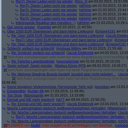
Re(2): Dieser Laden wohl nie wieder
(
Nico_N
am 03.03.2015, 15:51:06
Re(3): Dieser Laden wohl nie wieder
(
strhlmn
am 21.03.2015, 15:38:
Re(3): Dieser Laden wohl nie wieder
(
strhlmn
am 21.03.2015, 15:44:
Re(3): Dieser Laden wohl nie wieder
(
strhlmn
am 21.03.2015, 15:48:
Re(3): Dieser Laden wohl nie wieder
(
strhlmn
am 21.03.2015, 15:51:
Interessante Reaktion des Händlers :-)
(
strhlmn
am 21.03.2015, 15:29:1
Gut, gerne wieder.
(
Faighter
am 02.03.2015, 11:40:56)
Über 1000 EUR Überwiesen und dann keine Lieferung!
(
Empire4191
am 03.0
Re: Über 1000 EUR Überwiesen und dann keine Lieferung!
(
Jacob Elektro
Re(2): Über 1000 EUR Überwiesen und dann keine Lieferung!
(
Empire
Re: Über 1000 EUR Überwiesen und dann keine Lieferung!
(
Empire4191
a
Schlecht, einfach nur schlecht!
(
Andreas.Willmy
am 03.03.2015, 21:55:48)
Re: Schlecht, einfach nur schlecht!
(
Jacob Elektronik
am 04.03.2015, 13:20
Vom Autor zurückgezogen oder Autor hat seine Registrierung nicht bestätigt
(
Re: Falsche Lagerbestände
(
resonatorman
am 31.03.2015, 20:10:23)
Super schnell, Super günstig.
(
Markus König @FB
am 09.03.2015, 19:26:27)
Vom Autor zurückgezogen oder Autor hat seine Registrierung nicht bestätigt
(
Re: Mehrere Gigabyte Boards bestellt, bezahlt aber nicht geliefert ...
(
Jacob
Vom Autor zurückgezogen oder Autor hat seine Registrierung nicht bestä
19:48:48)
Keine negativen Vorkommnisse (Servicenote: Sehr gut)
(
posvibes
am 13.03.2
Einwandfrei
(
hunter-88
am 17.03.2015, 11:49:46)
Top Shop
(
Mariobambi
am 31.03.2015, 13:33:08)
Einmal und NIE mehr wieder!!!
(
sk77
am 09.04.2015, 22:50:25)
Re: Einmal und NIE mehr wieder!!!
(
Jacob Elektronik
am 10.04.2015, 13:34
falsche Lagerangaben dadurch wettbewerbswidrigen Verhalten
(
Wagemann
Re: falsche Lagerangaben dadurch wettbewerbswidrigen Verhalten
(
Jacob
Re(2): falsche Lagerangaben dadurch wettbewerbswidrigen Verhalten
(
Re: falsche Lagerangaben dadurch wettbewerbswidrigen Verhalten
(
ctb55
PLONKED von
MattM
: User reagiert nicht auf Anfragen von Geizhals
(
cellobe