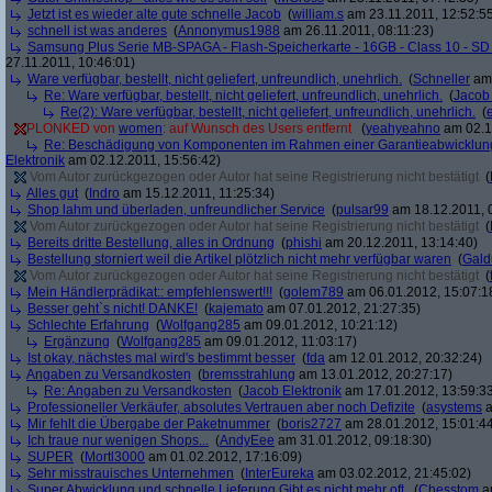
Jetzt ist es wieder alte gute schnelle Jacob
(
william.s
am 23.11.2011, 12:52:5
schnell ist was anderes
(
Annonymus1988
am 26.11.2011, 08:11:23)
Samsung Plus Serie MB-SPAGA - Flash-Speicherkarte - 16GB - Class 10 - 
27.11.2011, 10:46:01)
Ware verfügbar, bestellt, nicht geliefert, unfreundlich, unehrlich.
(
Schneller
am 
Re: Ware verfügbar, bestellt, nicht geliefert, unfreundlich, unehrlich.
(
Jacob 
Re(2): Ware verfügbar, bestellt, nicht geliefert, unfreundlich, unehrlich.
(
PLONKED von
women
: auf Wunsch des Users entfernt
(
yeahyeahno
am 02.1
Re: Beschädigung von Komponenten im Rahmen einer Garantieabwicklu
Elektronik
am 02.12.2011, 15:56:42)
Vom Autor zurückgezogen oder Autor hat seine Registrierung nicht bestätigt
(
Alles gut
(
Indro
am 15.12.2011, 11:25:34)
Shop lahm und überladen, unfreundlicher Service
(
pulsar99
am 18.12.2011, 
Vom Autor zurückgezogen oder Autor hat seine Registrierung nicht bestätigt
(
Bereits dritte Bestellung, alles in Ordnung
(
phishi
am 20.12.2011, 13:14:40)
Bestellung storniert weil die Artikel plötzlich nicht mehr verfügbar waren
(
Gald
Vom Autor zurückgezogen oder Autor hat seine Registrierung nicht bestätigt
(
Mein Händlerprädikat:: empfehlenswert!!!
(
golem789
am 06.01.2012, 15:07:1
Besser geht`s nicht! DANKE!
(
kajemato
am 07.01.2012, 21:27:35)
Schlechte Erfahrung
(
Wolfgang285
am 09.01.2012, 10:21:12)
Ergänzung
(
Wolfgang285
am 09.01.2012, 11:03:17)
Ist okay, nächstes mal wird's bestimmt besser
(
fda
am 12.01.2012, 20:32:24)
Angaben zu Versandkosten
(
bremsstrahlung
am 13.01.2012, 20:27:17)
Re: Angaben zu Versandkosten
(
Jacob Elektronik
am 17.01.2012, 13:59:3
Professioneller Verkäufer, absolutes Vertrauen aber noch Defizite
(
asystems
a
Mir fehlt die Übergabe der Paketnummer
(
boris2727
am 28.01.2012, 15:01:4
Ich traue nur wenigen Shops...
(
AndyEee
am 31.01.2012, 09:18:30)
SUPER
(
Mortl3000
am 01.02.2012, 17:16:09)
Sehr misstrauisches Unternehmen
(
InterEureka
am 03.02.2012, 21:45:02)
Super Abwicklung und schnelle Lieferung.Gibt es nicht mehr oft.
(
Chesstom
am