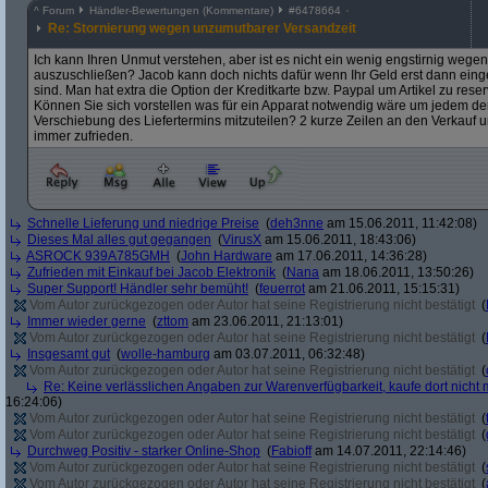
^
Forum
Händler-Bewertungen (Kommentare)
#
6478664
Re: Stornierung wegen unzumutbarer Versandzeit
Ich kann Ihren Unmut verstehen, aber ist es nicht ein wenig engstirnig weg
auszuschließen? Jacob kann doch nichts dafür wenn Ihr Geld erst dann eingeh
sind. Man hat extra die Option der Kreditkarte bzw. Paypal um Artikel zu re
Können Sie sich vorstellen was für ein Apparat notwendig wäre um jedem de
Verschiebung des Liefertermins mitzuteilen? 2 kurze Zeilen an den Verkauf un
immer zufrieden.
Schnelle Lieferung und niedrige Preise
(
deh3nne
am 15.06.2011, 11:42:08)
Dieses Mal alles gut gegangen
(
VirusX
am 15.06.2011, 18:43:06)
ASROCK 939A785GMH
(
John Hardware
am 17.06.2011, 14:36:28)
Zufrieden mit Einkauf bei Jacob Elektronik
(
Nana
am 18.06.2011, 13:50:26)
Super Support! Händler sehr bemüht!
(
feuerrot
am 21.06.2011, 15:15:31)
Vom Autor zurückgezogen oder Autor hat seine Registrierung nicht bestätigt
(
Immer wieder gerne
(
zttom
am 23.06.2011, 21:13:01)
Vom Autor zurückgezogen oder Autor hat seine Registrierung nicht bestätigt
(
Insgesamt gut
(
wolle-hamburg
am 03.07.2011, 06:32:48)
Vom Autor zurückgezogen oder Autor hat seine Registrierung nicht bestätigt
(
Re: Keine verlässlichen Angaben zur Warenverfügbarkeit, kaufe dort nicht
16:24:06)
Vom Autor zurückgezogen oder Autor hat seine Registrierung nicht bestätigt
(
Vom Autor zurückgezogen oder Autor hat seine Registrierung nicht bestätigt
(
Durchweg Positiv - starker Online-Shop
(
Fabioff
am 14.07.2011, 22:14:46)
Vom Autor zurückgezogen oder Autor hat seine Registrierung nicht bestätigt
(
Vom Autor zurückgezogen oder Autor hat seine Registrierung nicht bestätigt
(