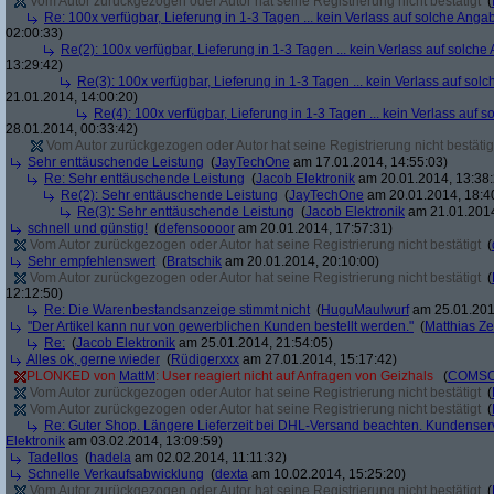
Vom Autor zurückgezogen oder Autor hat seine Registrierung nicht bestätigt
(
Re: 100x verfügbar, Lieferung in 1-3 Tagen ... kein Verlass auf solche Anga
02:00:33)
Re(2): 100x verfügbar, Lieferung in 1-3 Tagen ... kein Verlass auf solch
13:29:42)
Re(3): 100x verfügbar, Lieferung in 1-3 Tagen ... kein Verlass auf sol
21.01.2014, 14:00:20)
Re(4): 100x verfügbar, Lieferung in 1-3 Tagen ... kein Verlass auf 
28.01.2014, 00:33:42)
Vom Autor zurückgezogen oder Autor hat seine Registrierung nicht bestätig
Sehr enttäuschende Leistung
(
JayTechOne
am 17.01.2014, 14:55:03)
Re: Sehr enttäuschende Leistung
(
Jacob Elektronik
am 20.01.2014, 13:38:
Re(2): Sehr enttäuschende Leistung
(
JayTechOne
am 20.01.2014, 18:4
Re(3): Sehr enttäuschende Leistung
(
Jacob Elektronik
am 21.01.2014
schnell und günstig!
(
defensoooor
am 20.01.2014, 17:57:31)
Vom Autor zurückgezogen oder Autor hat seine Registrierung nicht bestätigt
(
Sehr empfehlenswert
(
Bratschik
am 20.01.2014, 20:10:00)
Vom Autor zurückgezogen oder Autor hat seine Registrierung nicht bestätigt
(
12:12:50)
Re: Die Warenbestandsanzeige stimmt nicht
(
HuguMaulwurf
am 25.01.201
"Der Artikel kann nur von gewerblichen Kunden bestellt werden."
(
Matthias Ze
Re:
(
Jacob Elektronik
am 25.01.2014, 21:54:05)
Alles ok, gerne wieder
(
Rüdigerxxx
am 27.01.2014, 15:17:42)
PLONKED von
MattM
: User reagiert nicht auf Anfragen von Geizhals
(
COMS
Vom Autor zurückgezogen oder Autor hat seine Registrierung nicht bestätigt
(
Vom Autor zurückgezogen oder Autor hat seine Registrierung nicht bestätigt
(
Re: Guter Shop. Längere Lieferzeit bei DHL-Versand beachten. Kundenserv
Elektronik
am 03.02.2014, 13:09:59)
Tadellos
(
hadela
am 02.02.2014, 11:11:32)
Schnelle Verkaufsabwicklung
(
dexta
am 10.02.2014, 15:25:20)
Vom Autor zurückgezogen oder Autor hat seine Registrierung nicht bestätigt
(