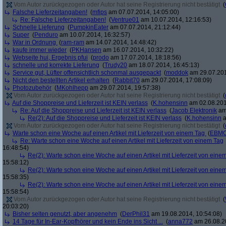
Vom Autor zurückgezogen oder Autor hat seine Registrierung nicht bestätigt
(
Falsche Lieferzeitangaben!
(
mfips
am 07.07.2014, 14:05:00)
Re: Falsche Lieferzeitangaben!
(
Ventrue01
am 10.07.2014, 12:16:53)
Schnelle Lieferung
(
PumpkinEater
am 07.07.2014, 21:12:44)
Super
(
Penduro
am 10.07.2014, 16:32:57)
War in Ordnung
(
ram-ram
am 14.07.2014, 14:48:42)
kaufe immer wieder
(
PKHansen
am 16.07.2014, 10:32:22)
Webseite hui, Ergebnis pfui
(
prodo
am 17.07.2014, 18:18:56)
schnelle und korrekte Lieferung
(
Trudy20
am 18.07.2014, 16:45:13)
Service gut, Lüfter offensichtlich schonmal ausgepackt
(
moddok
am 29.07.201
Nicht den bestellten Artikel erhalten
(
Rabbit70
am 29.07.2014, 17:08:09)
Photozubehör
(
MKohlhepp
am 29.07.2014, 19:57:38)
Vom Autor zurückgezogen oder Autor hat seine Registrierung nicht bestätigt
(
Auf die Shoppreise und Lieferzeit ist KEIN verlass
(
K.hohensinn
am 02.08.201
Re: Auf die Shoppreise und Lieferzeit ist KEIN verlass
(
Jacob Elektronik
am 
Re(2): Auf die Shoppreise und Lieferzeit ist KEIN verlass
(
K.hohensinn
a
Vom Autor zurückgezogen oder Autor hat seine Registrierung nicht bestätigt
(
Warte schon eine Woche auf einen Artikel mit Lieferzeit von einem Tag
(
EBMC
Re: Warte schon eine Woche auf einen Artikel mit Lieferzeit von einem Tag
16:48:54)
Re(2): Warte schon eine Woche auf einen Artikel mit Lieferzeit von eine
15:58:12)
Re(2): Warte schon eine Woche auf einen Artikel mit Lieferzeit von eine
15:58:35)
Re(2): Warte schon eine Woche auf einen Artikel mit Lieferzeit von eine
15:58:54)
Vom Autor zurückgezogen oder Autor hat seine Registrierung nicht bestätigt
(
20:03:20)
Bisher selten genutzt, aber angenehm
(
DerPhil31
am 19.08.2014, 10:54:08)
14 Tage für In-Ear-Kopfhörer und kein Ende ins Sicht ...
(
anna772
am 26.08.20