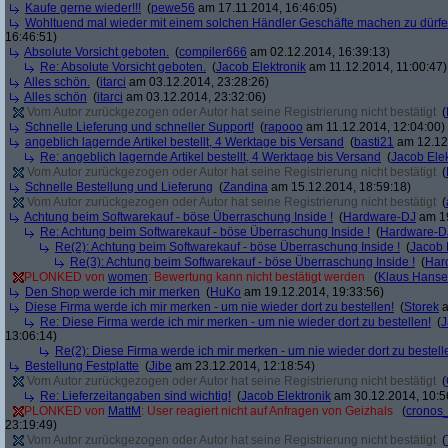
Kaufe gerne wieder!!!
(
pewe56
am 17.11.2014, 16:46:05)
Wohltuend mal wieder mit einem solchen Händler Geschäfte machen zu dürf
16:46:51)
Absolute Vorsicht geboten.
(
compiler666
am 02.12.2014, 16:39:13)
Re: Absolute Vorsicht geboten.
(
Jacob Elektronik
am 11.12.2014, 11:00:47)
Alles schön.
(
itarci
am 03.12.2014, 23:28:26)
Alles schön
(
itarci
am 03.12.2014, 23:32:06)
Vom Autor zurückgezogen oder Autor hat seine Registrierung nicht bestätigt
(
Schnelle Lieferung und schneller Support!
(
rapooo
am 11.12.2014, 12:04:00)
angeblich lagernde Artikel bestellt, 4 Werktage bis Versand
(
basti21
am 12.12.
Re: angeblich lagernde Artikel bestellt, 4 Werktage bis Versand
(
Jacob Elek
Vom Autor zurückgezogen oder Autor hat seine Registrierung nicht bestätigt
(
Schnelle Bestellung und Lieferung
(
Zandina
am 15.12.2014, 18:59:18)
Vom Autor zurückgezogen oder Autor hat seine Registrierung nicht bestätigt
(
Achtung beim Softwarekauf - böse Überraschung Inside !
(
Hardware-DJ
am 19
Re: Achtung beim Softwarekauf - böse Überraschung Inside !
(
Hardware-D
Re(2): Achtung beim Softwarekauf - böse Überraschung Inside !
(
Jacob 
Re(3): Achtung beim Softwarekauf - böse Überraschung Inside !
(
Har
PLONKED von
women
: Bewertung kann nicht bestätigt werden
(
Klaus Hans
Den Shop werde ich mir merken
(
HuKo
am 19.12.2014, 19:33:56)
Diese Firma werde ich mir merken - um nie wieder dort zu bestellen!
(
Storek
a
Re: Diese Firma werde ich mir merken - um nie wieder dort zu bestellen!
(
J
13:06:14)
Re(2): Diese Firma werde ich mir merken - um nie wieder dort zu bestell
Bestellung Festplatte
(
Jibe
am 23.12.2014, 12:18:54)
Vom Autor zurückgezogen oder Autor hat seine Registrierung nicht bestätigt
(
Re: Lieferzeitangaben sind wichtig!
(
Jacob Elektronik
am 30.12.2014, 10:5
PLONKED von
MattM
: User reagiert nicht auf Anfragen von Geizhals
(
cronos
23:19:49)
Vom Autor zurückgezogen oder Autor hat seine Registrierung nicht bestätigt
(