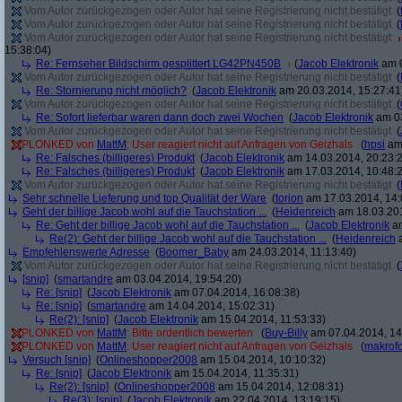
Vom Autor zurückgezogen oder Autor hat seine Registrierung nicht bestätigt
(
Vom Autor zurückgezogen oder Autor hat seine Registrierung nicht bestätigt
(
Vom Autor zurückgezogen oder Autor hat seine Registrierung nicht bestätigt
15:38:04)
Re: Fernseher Bildschirm gesplittert LG42PN450B
(
Jacob Elektronik
am 0
Vom Autor zurückgezogen oder Autor hat seine Registrierung nicht bestätigt
(
Re: Stornierung nicht möglich?
(
Jacob Elektronik
am 20.03.2014, 15:27:41
Vom Autor zurückgezogen oder Autor hat seine Registrierung nicht bestätigt
(
Re: Sofort lieferbar waren dann doch zwei Wochen
(
Jacob Elektronik
am 03
Vom Autor zurückgezogen oder Autor hat seine Registrierung nicht bestätigt
(
PLONKED von
MattM
: User reagiert nicht auf Anfragen von Geizhals
(
hpsi
am 
Re: Falsches (billigeres) Produkt
(
Jacob Elektronik
am 14.03.2014, 20:23:
Re: Falsches (billigeres) Produkt
(
Jacob Elektronik
am 17.03.2014, 10:48:
Vom Autor zurückgezogen oder Autor hat seine Registrierung nicht bestätigt
(
Sehr schnelle Lieferung und top Qualität der Ware
(
torion
am 17.03.2014, 14:
Geht der billige Jacob wohl auf die Tauchstation ...
(
Heidenreich
am 18.03.201
Re: Geht der billige Jacob wohl auf die Tauchstation ...
(
Jacob Elektronik
am
Re(2): Geht der billige Jacob wohl auf die Tauchstation ...
(
Heidenreich
a
Empfehlenswerte Adresse
(
Boomer_Baby
am 24.03.2014, 11:13:40)
Vom Autor zurückgezogen oder Autor hat seine Registrierung nicht bestätigt
(
[snip]
(
smartandre
am 03.04.2014, 19:54:20)
Re: [snip]
(
Jacob Elektronik
am 07.04.2014, 16:08:38)
Re: [snip]
(
smartandre
am 14.04.2014, 15:02:31)
Re(2): [snip]
(
Jacob Elektronik
am 15.04.2014, 11:53:33)
PLONKED von
MattM
: Bitte ordentlich bewerten
(
Buy-Billy
am 07.04.2014, 14
PLONKED von
MattM
: User reagiert nicht auf Anfragen von Geizhals
(
makrofo
Versuch [snip]
(
Onlineshopper2008
am 15.04.2014, 10:10:32)
Re: [snip]
(
Jacob Elektronik
am 15.04.2014, 11:35:31)
Re(2): [snip]
(
Onlineshopper2008
am 15.04.2014, 12:08:31)
Re(3): [snip]
(
Jacob Elektronik
am 22.04.2014, 13:19:15)