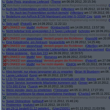
Guter Preis, grandiose Lieferzeit
(
Theme
am 06.09.2012, 20:15:34)
Vom Autor zurückgezogen oder Autor hat seine Registrierung nicht bestätigt
(
Auch bei Problemfällen sichtlich bemüht
(
Affentanz
am 11.09.2012, 10:34:59)
Re: Auch bei Problemfällen sichtlich bemüht
(
Affentanz
am 17.09.2012, 05:
Bestellung von AsRock B75M Mainboard und Intel i5-3350P Cpu
(
alstn
am 13.
Vom Autor zurückgezogen oder Autor hat seine Registrierung nicht bestätigt
(
Sehr gut!!
(
Petra65
am 14.09.2012, 11:22:11)
PLONKED von
MattM
: multiuser
(
Kimbacher85
am 14.09.2012, 13:57:38)
Nicht lieferbar trotz angezeigten 2-3 Tagen Lieferzeit!
(
schrobo
am 18.09.2012
Vom Autor zurückgezogen oder Autor hat seine Registrierung nicht bestätigt
(
PLONKED von
sleepyhead
: Verstoß gegen die Richtlinien
(
Hanis98
am 20.09
Eine Katastrophe, ein Alptraum
(
quarantotto
am 21.09.2012, 14:25:48)
PLONKED von
sleepyhead
: Verstoß gegen die Richtlinien
(
OtterBoy
am 24.09
offenbar Lockangebot, fehlender Lieferumfang, daher Bestellung storniert
(
Ei
Keine probleme .
(
tom tom 333
am 26.09.2012, 18:20:57)
PLONKED von
MattM
: fake
(
Bonanza
am 26.09.2012, 23:02:54)
PLONKED von
sleepyhead
: Verstoß gegen die Richtlinien
(
Peter45
am 27.09.
PLONKED von
MattM
: nur 5er nicht objektiv
(
OptiOn
am 05.10.2012, 09:59:4
Vom Autor zurückgezogen oder Autor hat seine Registrierung nicht bestätigt
(
Alles korrekt, nur etwas langsamer als zu erwarten
(
Brian W Blueberry
am 06.1
Lange Lieferzeit
(
fuggii
am 08.10.2012, 22:57:19)
LCD-TV leider defekt - Rï¿œckerstattung innerhalb von 48h
(
berres
am 11.10.
Super Service, kompetente Mitarbeiter kümmern sich
(
Smser
am 18.10.2012, 
GTX 680 EVga
(
Tuarek
am 28.10.2012, 16:13:00)
Wenn günstig, dann zu empfehlen
(
T3rminator
am 05.11.2012, 17:27:35)
Schnelle Lieferung für etwas ausgefallene Hardware
(
Charlie3
am 05.11.2012
Vom Autor zurückgezogen oder Autor hat seine Registrierung nicht bestätigt
(
Super Onlineshop
(
williwuff
am 12.11.2012, 15:46:24)
Problemlos
(
mafutrct
am 13.11.2012, 18:15:07)
am 29.11 bestellt 01.12 geliefert...
(
User250051
am 01.12.2012, 21:03:59)