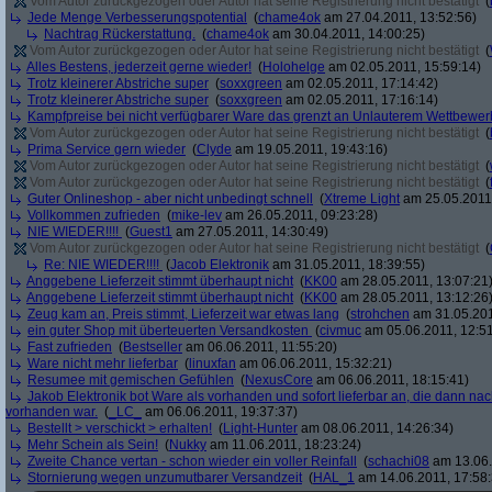
Vom Autor zurückgezogen oder Autor hat seine Registrierung nicht bestätigt
(
Jede Menge Verbesserungspotential
(
chame4ok
am 27.04.2011, 13:52:56)
Nachtrag Rückerstattung.
(
chame4ok
am 30.04.2011, 14:00:25)
Vom Autor zurückgezogen oder Autor hat seine Registrierung nicht bestätigt
(
Alles Bestens, jederzeit gerne wieder!
(
Holohelge
am 02.05.2011, 15:59:14)
Trotz kleinerer Abstriche super
(
soxxgreen
am 02.05.2011, 17:14:42)
Trotz kleinerer Abstriche super
(
soxxgreen
am 02.05.2011, 17:16:14)
Kampfpreise bei nicht verfügbarer Ware das grenzt an Unlauterem Wettbewer
Vom Autor zurückgezogen oder Autor hat seine Registrierung nicht bestätigt
(
Prima Service gern wieder
(
Clyde
am 19.05.2011, 19:43:16)
Vom Autor zurückgezogen oder Autor hat seine Registrierung nicht bestätigt
(
Vom Autor zurückgezogen oder Autor hat seine Registrierung nicht bestätigt
(
Guter Onlineshop - aber nicht unbedingt schnell
(
Xtreme Light
am 25.05.2011,
Vollkommen zufrieden
(
mike-lev
am 26.05.2011, 09:23:28)
NIE WIEDER!!!!
(
Guest1
am 27.05.2011, 14:30:49)
Vom Autor zurückgezogen oder Autor hat seine Registrierung nicht bestätigt
(
Re: NIE WIEDER!!!!
(
Jacob Elektronik
am 31.05.2011, 18:39:55)
Anggebene Lieferzeit stimmt überhaupt nicht
(
KK00
am 28.05.2011, 13:07:21
Anggebene Lieferzeit stimmt überhaupt nicht
(
KK00
am 28.05.2011, 13:12:26
Zeug kam an, Preis stimmt, Lieferzeit war etwas lang
(
strohchen
am 31.05.201
ein guter Shop mit überteuerten Versandkosten
(
civmuc
am 05.06.2011, 12:51
Fast zufrieden
(
Bestseller
am 06.06.2011, 11:55:20)
Ware nicht mehr lieferbar
(
linuxfan
am 06.06.2011, 15:32:21)
Resumee mit gemischen Gefühlen
(
NexusCore
am 06.06.2011, 18:15:41)
Jakob Elektronik bot Ware als vorhanden und sofort lieferbar an, die dann na
vorhanden war.
(
_LC_
am 06.06.2011, 19:37:37)
Bestellt > verschickt > erhalten!
(
Light-Hunter
am 08.06.2011, 14:26:34)
Mehr Schein als Sein!
(
Nukky
am 11.06.2011, 18:23:24)
Zweite Chance vertan - schon wieder ein voller Reinfall
(
schachi08
am 13.06.
Stornierung wegen unzumutbarer Versandzeit
(
HAL_1
am 14.06.2011, 17:58: