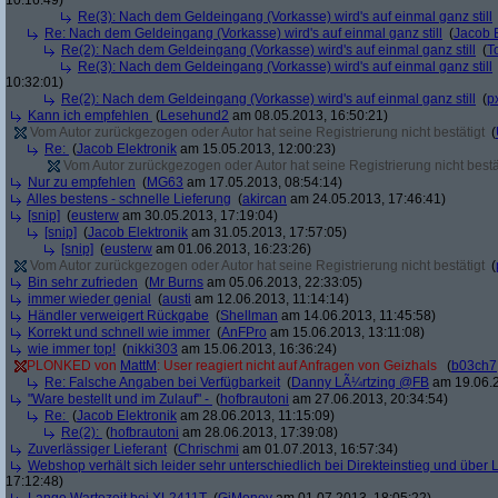
10:16:49)
Re(3): Nach dem Geldeingang (Vorkasse) wird's auf einmal ganz still
Re: Nach dem Geldeingang (Vorkasse) wird's auf einmal ganz still
(
Jacob E
Re(2): Nach dem Geldeingang (Vorkasse) wird's auf einmal ganz still
(
T
Re(3): Nach dem Geldeingang (Vorkasse) wird's auf einmal ganz still
10:32:01)
Re(2): Nach dem Geldeingang (Vorkasse) wird's auf einmal ganz still
(
p
Kann ich empfehlen
(
Lesehund2
am 08.05.2013, 16:50:21)
Vom Autor zurückgezogen oder Autor hat seine Registrierung nicht bestätigt
(
Re:
(
Jacob Elektronik
am 15.05.2013, 12:00:23)
Vom Autor zurückgezogen oder Autor hat seine Registrierung nicht bestä
Nur zu empfehlen
(
MG63
am 17.05.2013, 08:54:14)
Alles bestens - schnelle Lieferung
(
akircan
am 24.05.2013, 17:46:41)
[snip]
(
eusterw
am 30.05.2013, 17:19:04)
[snip]
(
Jacob Elektronik
am 31.05.2013, 17:57:05)
[snip]
(
eusterw
am 01.06.2013, 16:23:26)
Vom Autor zurückgezogen oder Autor hat seine Registrierung nicht bestätigt
(
Bin sehr zufrieden
(
Mr Burns
am 05.06.2013, 22:33:05)
immer wieder genial
(
austi
am 12.06.2013, 11:14:14)
Händler verweigert Rückgabe
(
Shellman
am 14.06.2013, 11:45:58)
Korrekt und schnell wie immer
(
AnFPro
am 15.06.2013, 13:11:08)
wie immer top!
(
nikki303
am 15.06.2013, 16:36:24)
PLONKED von
MattM
: User reagiert nicht auf Anfragen von Geizhals
(
b03ch7
Re: Falsche Angaben bei Verfügbarkeit
(
Danny LÃ¼rtzing @FB
am 19.06.2
"Ware bestellt und im Zulauf" -
(
hofbrautoni
am 27.06.2013, 20:34:54)
Re:
(
Jacob Elektronik
am 28.06.2013, 11:15:09)
Re(2):
(
hofbrautoni
am 28.06.2013, 17:39:08)
Zuverlässiger Lieferant
(
Chrischmi
am 01.07.2013, 16:57:34)
Webshop verhält sich leider sehr unterschiedlich bei Direkteinstieg und über 
17:12:48)