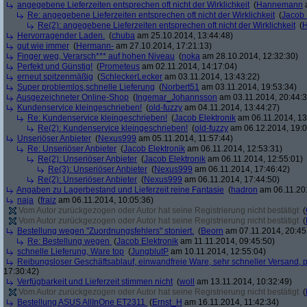
angegebene Lieferzeiten entsprechen oft nicht der Wirklichkeit
(
Hannemann
a
Re: angegebene Lieferzeiten entsprechen oft nicht der Wirklichkeit
(
Jacob 
Re(2): angegebene Lieferzeiten entsprechen oft nicht der Wirklichkeit
(
Hervorragender Laden.
(
chuba
am 25.10.2014, 13:44:48)
gut wie immer
(
Hermann-
am 27.10.2014, 17:21:13)
Finger weg, Verarsch*** auf hohen Niveau
(
noka
am 28.10.2014, 12:32:30)
Perfekt und Günstig!
(
Prometeus
am 02.11.2014, 14:17:04)
erneut spitzenmäßig
(
SchleckerLecker
am 03.11.2014, 13:43:22)
Super problemlos,schnelle Lieferung
(
Norbert51
am 03.11.2014, 19:53:34)
Ausgezeichneter Online-Shop
(
Ingemar_Johannsson
am 03.11.2014, 20:44:3
Kundenservice kleingeschrieben!
(
old-fuzzy
am 04.11.2014, 13:44:27)
Re: Kundenservice kleingeschrieben!
(
Jacob Elektronik
am 06.11.2014, 13
Re(2): Kundenservice kleingeschrieben!
(
old-fuzzy
am 06.12.2014, 19:0
Unseriöser Anbieter
(
Nexus999
am 05.11.2014, 11:57:44)
Re: Unseriöser Anbieter
(
Jacob Elektronik
am 06.11.2014, 12:53:31)
Re(2): Unseriöser Anbieter
(
Jacob Elektronik
am 06.11.2014, 12:55:01)
Re(3): Unseriöser Anbieter
(
Nexus999
am 06.11.2014, 17:46:42)
Re(2): Unseriöser Anbieter
(
Nexus999
am 06.11.2014, 17:44:50)
Angaben zu Lagerbestand und Lieferzeit reine Fantasie
(
hadron
am 06.11.201
naja
(
fraiz
am 06.11.2014, 10:05:36)
Vom Autor zurückgezogen oder Autor hat seine Registrierung nicht bestätigt
(
Vom Autor zurückgezogen oder Autor hat seine Registrierung nicht bestätigt
(
Bestellung wegen "Zuordnungsfehlers" stoniert.
(
Beorn
am 07.11.2014, 20:45
Re: Bestellung wegen
(
Jacob Elektronik
am 11.11.2014, 09:45:50)
schnelle Lieferung, Ware top
(
JungblutP
am 10.11.2014, 12:55:04)
Reibungsloser Geschäftsablauf, einwandfreie Ware, sehr schneller Versand, p
17:30:42)
Verfügbarkeit und Lieferzeit stimmen nicht
(
woll
am 13.11.2014, 10:32:49)
Vom Autor zurückgezogen oder Autor hat seine Registrierung nicht bestätigt
(
Bestellung ASUS AllInOne ET2311
(
Ernst_H
am 16.11.2014, 11:42:34)