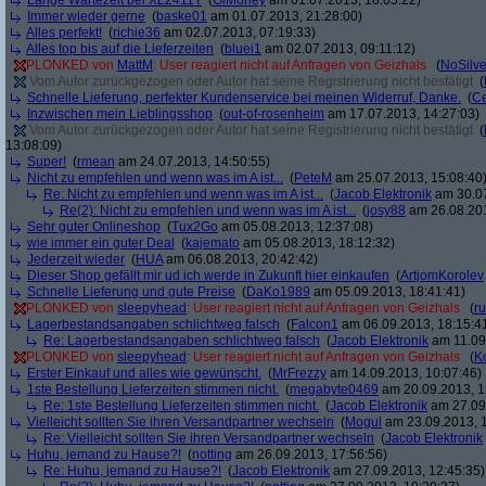
Lange Wartezeit bei XL2411T
(
GiMoney
am 01.07.2013, 18:05:22)
Immer wieder gerne
(
baske01
am 01.07.2013, 21:28:00)
Alles perfekt!
(
richie36
am 02.07.2013, 07:19:33)
Alles top bis auf die Lieferzeiten
(
bluei1
am 02.07.2013, 09:11:12)
PLONKED von
MattM
: User reagiert nicht auf Anfragen von Geizhals
(
NoSilve
Vom Autor zurückgezogen oder Autor hat seine Registrierung nicht bestätigt
(
Schnelle Lieferung, perfekter Kundenservice bei meinen Widerruf, Danke.
(
C
Inzwischen mein Lieblingsshop
(
out-of-rosenheim
am 17.07.2013, 14:27:03)
Vom Autor zurückgezogen oder Autor hat seine Registrierung nicht bestätigt
(
13:08:09)
Super!
(
rmean
am 24.07.2013, 14:50:55)
Nicht zu empfehlen und wenn was im A ist...
(
PeteM
am 25.07.2013, 15:08:40
Re: Nicht zu empfehlen und wenn was im A ist...
(
Jacob Elektronik
am 30.07
Re(2): Nicht zu empfehlen und wenn was im A ist...
(
josy88
am 26.08.201
Sehr guter Onlineshop
(
Tux2Go
am 05.08.2013, 12:37:08)
wie immer ein guter Deal
(
kajemato
am 05.08.2013, 18:12:32)
Jederzeit wieder
(
HUA
am 06.08.2013, 20:42:42)
Dieser Shop gefällt mir ud ich werde in Zukunft hier einkaufen
(
ArtjomKorolev
Schnelle Lieferung und gute Preise
(
DaKo1989
am 05.09.2013, 18:41:41)
PLONKED von
sleepyhead
: User reagiert nicht auf Anfragen von Geizhals
(
r
Lagerbestandsangaben schlichtweg falsch
(
Falcon1
am 06.09.2013, 18:15:4
Re: Lagerbestandsangaben schlichtweg falsch
(
Jacob Elektronik
am 11.09
PLONKED von
sleepyhead
: User reagiert nicht auf Anfragen von Geizhals
(
K
Erster Einkauf und alles wie gewünscht.
(
MrFrezzy
am 14.09.2013, 10:07:46)
1ste Bestellung Lieferzeiten stimmen nicht.
(
megabyte0469
am 20.09.2013, 1
Re: 1ste Bestellung Lieferzeiten stimmen nicht.
(
Jacob Elektronik
am 27.09.
Vielleicht sollten Sie ihren Versandpartner wechseln
(
Mogul
am 23.09.2013, 1
Re: Vielleicht sollten Sie ihren Versandpartner wechseln
(
Jacob Elektronik
Huhu, jemand zu Hause?!
(
notting
am 26.09.2013, 17:56:56)
Re: Huhu, jemand zu Hause?!
(
Jacob Elektronik
am 27.09.2013, 12:45:35)