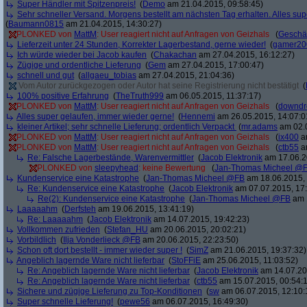
Super Händler mit Spitzenpreis!
(
Demo
am 21.04.2015, 09:58:45)
Sehr schneller Versand. Morgens bestellt am nächsten Tag erhalten. Alles sup
(
Baumann0815
am 21.04.2015, 14:30:27)
PLONKED von
MattM
: User reagiert nicht auf Anfragen von Geizhals
(
Geschä
Lieferzeit unter 24 Stunden, Korrekter Lagerbestand, gerne wieder!
(
gamer20
Ich würde wieder bei Jacob kaufen
(
Chakachan
am 27.04.2015, 16:12:27)
Zügige und ordentliche Lieferung
(
Gem
am 27.04.2015, 17:00:47)
schnell und gut
(
allgaeu_tobias
am 27.04.2015, 21:04:36)
Vom Autor zurückgezogen oder Autor hat seine Registrierung nicht bestätigt
(
100% positive Erfahrung
(
TheTruth999
am 06.05.2015, 11:37:17)
PLONKED von
MattM
: User reagiert nicht auf Anfragen von Geizhals
(
downd
Alles super gelaufen, immer wieder gerne!
(
Hennemi
am 26.05.2015, 14:07:0
kleiner Artikel; sehr schnelle Lieferung; ordentlich Verpackt
(
mr.adams
am 02.0
PLONKED von
MattM
: User reagiert nicht auf Anfragen von Geizhals
(
ix400
am
PLONKED von
MattM
: User reagiert nicht auf Anfragen von Geizhals
(
ctb55
am
Re: Falsche Lagerbestände, Warenvermittler
(
Jacob Elektronik
am 17.06.2
PLONKED von
sleepyhead
: keine Bewertung
(
Jan-Thomas Micheel @
Kundenservice eine Katastrophe
(
Jan-Thomas Micheel @FB
am 18.06.2015, 
Re: Kundenservice eine Katastrophe
(
Jacob Elektronik
am 07.07.2015, 17:
Re(2): Kundenservice eine Katastrophe
(
Jan-Thomas Micheel @FB
am 1
Laaaaahm
(
Derfsteh
am 19.06.2015, 13:41:19)
Re: Laaaaahm
(
Jacob Elektronik
am 14.07.2015, 19:42:23)
Vollkommen zufrieden
(
Stefan_HU
am 20.06.2015, 20:02:21)
Vorbildlich
(
Ilja Vonderlieck @FB
am 20.06.2015, 22:23:50)
Schon oft dort bestellt - immer wieder super !
(
SimZ
am 21.06.2015, 19:37:32)
Angeblich lagernde Ware nicht lieferbar
(
StoFFiE
am 25.06.2015, 11:03:52)
Re: Angeblich lagernde Ware nicht lieferbar
(
Jacob Elektronik
am 14.07.20
Re: Angeblich lagernde Ware nicht lieferbar
(
ctb55
am 15.07.2015, 00:54:
Sichere und zügige Lieferung zu Top-Konditionen
(
sw
am 06.07.2015, 12:10:
Super schnelle Lieferung!
(
pewe56
am 06.07.2015, 16:49:30)