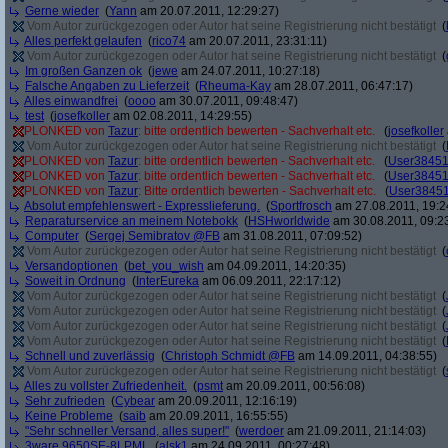
Gerne wieder
(
Yann
am 20.07.2011, 12:29:27)
Vom Autor zurückgezogen oder Autor hat seine Registrierung nicht bestätigt
(
Alles perfekt gelaufen
(
rico74
am 20.07.2011, 23:31:11)
Vom Autor zurückgezogen oder Autor hat seine Registrierung nicht bestätigt
(
Im großen Ganzen ok
(
jewe
am 24.07.2011, 10:27:18)
Falsche Angaben zu Lieferzeit
(
Rheuma-Kay
am 28.07.2011, 06:47:17)
Alles einwandfrei
(
oooo
am 30.07.2011, 09:48:47)
test
(
josefkoller
am 02.08.2011, 14:29:55)
PLONKED von
Tazur
: bitte ordentlich bewerten - Sachverhalt etc.
(
josefkoller
Vom Autor zurückgezogen oder Autor hat seine Registrierung nicht bestätigt
(
PLONKED von
Tazur
: bitte ordentlich bewerten - Sachverhalt etc.
(
User3845
PLONKED von
Tazur
: bitte ordentlich bewerten - Sachverhalt etc.
(
User3845
PLONKED von
Tazur
: Bitte ordentlich bewerten - Sachverhalt etc.
(
User3845
Absolut empfehlenswert - Expresslieferung.
(
Sportfrosch
am 27.08.2011, 19:2
Reparaturservice an meinem Notebokk
(
HSHworldwide
am 30.08.2011, 09:2
Computer
(
Sergej Semibratov @FB
am 31.08.2011, 07:09:52)
Vom Autor zurückgezogen oder Autor hat seine Registrierung nicht bestätigt
(
Versandoptionen
(
bet_you_wish
am 04.09.2011, 14:20:35)
Soweit in Ordnung
(
InterEureka
am 06.09.2011, 22:17:12)
Vom Autor zurückgezogen oder Autor hat seine Registrierung nicht bestätigt
(
Vom Autor zurückgezogen oder Autor hat seine Registrierung nicht bestätigt
(
Vom Autor zurückgezogen oder Autor hat seine Registrierung nicht bestätigt
(
Vom Autor zurückgezogen oder Autor hat seine Registrierung nicht bestätigt
(
Schnell und zuverlässig
(
Christoph Schmidt @FB
am 14.09.2011, 04:38:55)
Vom Autor zurückgezogen oder Autor hat seine Registrierung nicht bestätigt
(
Alles zu vollster Zufriedenheit.
(
psmt
am 20.09.2011, 00:56:08)
Sehr zufrieden
(
Cybear
am 20.09.2011, 12:16:19)
Keine Probleme
(
saib
am 20.09.2011, 16:55:55)
"Sehr schneller Versand, alles super!"
(
werdoer
am 21.09.2011, 21:14:03)
3ware 9650SE-8LPML
(
alsk1
am 24.09.2011, 00:27:48)