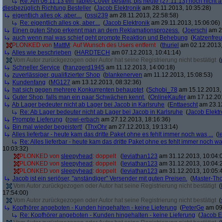
Re: Am 06.11.13 ein Tablet-Cover bestellt, bis heute (27.11.13) noch nicht au
diesbezüglich Richtung Besteller
(
Jacob Elektronik
am 28.11.2013, 10:35:28)
eigentlich alles ok, aber....
(
ossi239
am 28.11.2013, 22:58:58)
Re: eigentlich alles ok, aber....
(
Jacob Elektronik
am 29.11.2013, 15:06:06)
Einen guten Shop erkennt man an dem Reklamationsprozess.
(
Joerschi
am 29
auch wenn mal was schief geht prompte Reaktion und Behebung
(
Katzenfre
PLONKED von
MattM
: Auf Wunsch des Users entfernt
(
thuriel
am 02.12.2013,
Alles wie beschrieben
(
HARDTECH
am 07.12.2013, 10:41:14)
Vom Autor zurückgezogen oder Autor hat seine Registrierung nicht bestätigt
(
Schneller Service
(
franzgerd1945
am 11.12.2013, 14:00:18)
zuverlässiger, qualifizierter Shop
(
blankenerven
am 11.12.2013, 15:08:53)
Kundenfang
(
MG127
am 13.12.2013, 08:32:36)
hat sich gegen mehrere Konkurrenten behauptet
(
Schobi_78
am 15.12.2013, 
Guter Shop, falls man ein paar Schwächen kennt.
(
OnlineKaufer
am 17.12.201
Ab Lager bedeuter nicht ab Lager bei Jacob in Karlsruhe
(
Enttaescht
am 23.12
Re: Ab Lager bedeuter nicht ab Lager bei Jacob in Karlsruhe
(
Jacob Elektr
Prompte Lieferung
(
rowi-erbach
am 27.12.2013, 18:16:36)
Bin mal wieder begeistert!
(
ThxOhr
am 27.12.2013, 19:13:14)
Alles lieferbar - heute kam das dritte Paket ohne es fehlt immer noch was ...
(
l
Re: Alles lieferbar - heute kam das dritte Paket ohne es fehlt immer noch was
10:03:32)
PLONKED von
sleepyhead
: doppelt
(
leviathan123
am 31.12.2013, 10:04:
PLONKED von
sleepyhead
: doppelt
(
leviathan123
am 31.12.2013, 10:04:
PLONKED von
sleepyhead
: doppelt
(
leviathan123
am 31.12.2013, 10:05:
Jacob ist ein seriöser, "anständiger" Versender mit guten Preisen.
(
Master-Th
Vom Autor zurückgezogen oder Autor hat seine Registrierung nicht bestätigt
(
17:54:00)
Vom Autor zurückgezogen oder Autor hat seine Registrierung nicht bestätigt
(
Kopfhörer angeboten - Kunden hingehalten - keine Lieferung
(
PeterGe
am 09.
Re: Kopfhörer angeboten - Kunden hingehalten - keine Lieferung
(
Jacob E