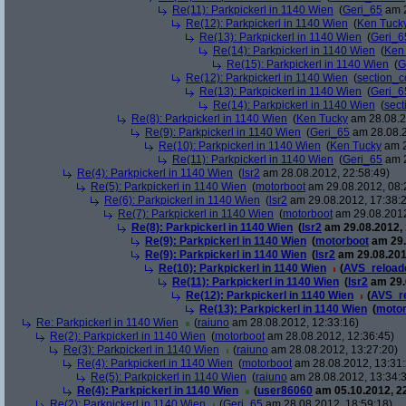
Re(11): Parkpickerl in 1140 Wien
(
Geri_65
am 2
Re(12): Parkpickerl in 1140 Wien
(
Ken Tuck
Re(13): Parkpickerl in 1140 Wien
(
Geri_6
Re(14): Parkpickerl in 1140 Wien
(
Ken
Re(15): Parkpickerl in 1140 Wien
(
G
Re(12): Parkpickerl in 1140 Wien
(
section_c
Re(13): Parkpickerl in 1140 Wien
(
Geri_6
Re(14): Parkpickerl in 1140 Wien
(
sect
Re(8): Parkpickerl in 1140 Wien
(
Ken Tucky
am 28.08.2
Re(9): Parkpickerl in 1140 Wien
(
Geri_65
am 28.08.2
Re(10): Parkpickerl in 1140 Wien
(
Ken Tucky
am 2
Re(11): Parkpickerl in 1140 Wien
(
Geri_65
am 2
Re(4): Parkpickerl in 1140 Wien
(
lsr2
am 28.08.2012, 22:58:49)
Re(5): Parkpickerl in 1140 Wien
(
motorboot
am 29.08.2012, 08:
Re(6): Parkpickerl in 1140 Wien
(
lsr2
am 29.08.2012, 17:38:
Re(7): Parkpickerl in 1140 Wien
(
motorboot
am 29.08.2012
Re(8): Parkpickerl in 1140 Wien
(
lsr2
am 29.08.2012, 
Re(9): Parkpickerl in 1140 Wien
(
motorboot
am 29.
Re(9): Parkpickerl in 1140 Wien
(
lsr2
am 29.08.201
Re(10): Parkpickerl in 1140 Wien
(
AVS_reload
Re(11): Parkpickerl in 1140 Wien
(
lsr2
am 29.
Re(12): Parkpickerl in 1140 Wien
(
AVS_r
Re(13): Parkpickerl in 1140 Wien
(
motor
Re: Parkpickerl in 1140 Wien
(
raiuno
am 28.08.2012, 12:33:16)
Re(2): Parkpickerl in 1140 Wien
(
motorboot
am 28.08.2012, 12:36:45)
Re(3): Parkpickerl in 1140 Wien
(
raiuno
am 28.08.2012, 13:27:20)
Re(4): Parkpickerl in 1140 Wien
(
motorboot
am 28.08.2012, 13:31:
Re(5): Parkpickerl in 1140 Wien
(
raiuno
am 28.08.2012, 13:34:
Re(4): Parkpickerl in 1140 Wien
(
user86060
am 05.10.2012, 22
Re(2): Parkpickerl in 1140 Wien
(
Geri_65
am 28.08.2012, 18:59:18)