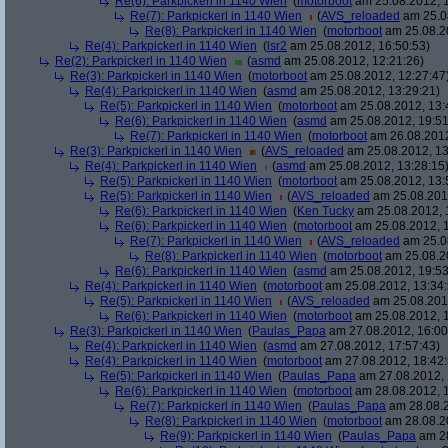
Re(6): Parkpickerl in 1140 Wien
(
motorboot
am 25.08.2012, 1
Re(7): Parkpickerl in 1140 Wien
(
AVS_reloaded
am 25.08
Re(8): Parkpickerl in 1140 Wien
(
motorboot
am 25.08.20
Re(4): Parkpickerl in 1140 Wien
(
lsr2
am 25.08.2012, 16:50:53)
Re(2): Parkpickerl in 1140 Wien
(
asmd
am 25.08.2012, 12:21:26)
Re(3): Parkpickerl in 1140 Wien
(
motorboot
am 25.08.2012, 12:27:47
Re(4): Parkpickerl in 1140 Wien
(
asmd
am 25.08.2012, 13:29:21)
Re(5): Parkpickerl in 1140 Wien
(
motorboot
am 25.08.2012, 13:
Re(6): Parkpickerl in 1140 Wien
(
asmd
am 25.08.2012, 19:51
Re(7): Parkpickerl in 1140 Wien
(
motorboot
am 26.08.2012
Re(3): Parkpickerl in 1140 Wien
(
AVS_reloaded
am 25.08.2012, 13
Re(4): Parkpickerl in 1140 Wien
(
asmd
am 25.08.2012, 13:28:15
Re(5): Parkpickerl in 1140 Wien
(
motorboot
am 25.08.2012, 13:
Re(5): Parkpickerl in 1140 Wien
(
AVS_reloaded
am 25.08.2012
Re(6): Parkpickerl in 1140 Wien
(
Ken Tucky
am 25.08.2012, 
Re(6): Parkpickerl in 1140 Wien
(
motorboot
am 25.08.2012, 1
Re(7): Parkpickerl in 1140 Wien
(
AVS_reloaded
am 25.08
Re(8): Parkpickerl in 1140 Wien
(
motorboot
am 25.08.20
Re(6): Parkpickerl in 1140 Wien
(
asmd
am 25.08.2012, 19:53
Re(4): Parkpickerl in 1140 Wien
(
motorboot
am 25.08.2012, 13:34:
Re(5): Parkpickerl in 1140 Wien
(
AVS_reloaded
am 25.08.2012
Re(6): Parkpickerl in 1140 Wien
(
motorboot
am 25.08.2012, 1
Re(3): Parkpickerl in 1140 Wien
(
Paulas_Papa
am 27.08.2012, 16:00
Re(4): Parkpickerl in 1140 Wien
(
asmd
am 27.08.2012, 17:57:43)
Re(4): Parkpickerl in 1140 Wien
(
motorboot
am 27.08.2012, 18:42:
Re(5): Parkpickerl in 1140 Wien
(
Paulas_Papa
am 27.08.2012, 
Re(6): Parkpickerl in 1140 Wien
(
motorboot
am 28.08.2012, 1
Re(7): Parkpickerl in 1140 Wien
(
Paulas_Papa
am 28.08.2
Re(8): Parkpickerl in 1140 Wien
(
motorboot
am 28.08.20
Re(9): Parkpickerl in 1140 Wien
(
Paulas_Papa
am 28