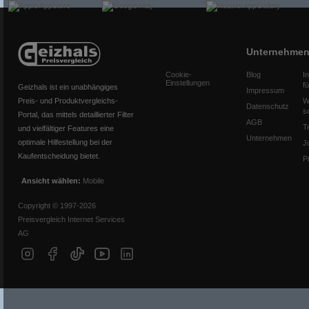
Unternehme
Cookie-
Blog
I
Einstellungen
f
Geizhals ist ein unabhängiges
Impressum
Preis- und Produktvergleichs-
W
Datenschutz
s
Portal, das mittels detaillierter Filter
AGB
T
und vielfältiger Features eine
Unternehmen
optimale Hilfestellung bei der
J
Kaufentscheidung bietet.
P
Ansicht wählen:
Mobile
Copyright © 1997-2026
Preisvergleich Internet Services
AG