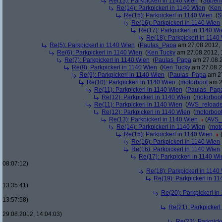
Re(13): Parkpickerl in 1140 Wien
(
Superf
Re(14): Parkpickerl in 1140 Wien
(
Ken
Re(15): Parkpickerl in 1140 Wien
(
S
Re(16): Parkpickerl in 1140 Wien
Re(17): Parkpickerl in 1140 Wi
Re(18): Parkpickerl in 1140
Re(5): Parkpickerl in 1140 Wien
(
Paulas_Papa
am 27.08.2012, 
Re(6): Parkpickerl in 1140 Wien
(
Ken Tucky
am 27.08.2012, 
Re(7): Parkpickerl in 1140 Wien
(
Paulas_Papa
am 27.08.2
Re(8): Parkpickerl in 1140 Wien
(
Ken Tucky
am 27.08.2
Re(9): Parkpickerl in 1140 Wien
(
Paulas_Papa
am 27
Re(10): Parkpickerl in 1140 Wien
(
motorboot
am 2
Re(11): Parkpickerl in 1140 Wien
(
Paulas_Pap
Re(12): Parkpickerl in 1140 Wien
(
motorboo
Re(11): Parkpickerl in 1140 Wien
(
AVS_reload
Re(12): Parkpickerl in 1140 Wien
(
motorboo
Re(13): Parkpickerl in 1140 Wien
(
AVS_
Re(14): Parkpickerl in 1140 Wien
(
mot
Re(15): Parkpickerl in 1140 Wien
Re(16): Parkpickerl in 1140 Wien
Re(16): Parkpickerl in 1140 Wien
Re(17): Parkpickerl in 1140 Wi
08:07:12)
Re(18): Parkpickerl in 1140
Re(19): Parkpickerl in 1
13:35:41)
Re(20): Parkpickerl i
13:57:58)
Re(21): Parkpickerl
29.08.2012, 14:04:03)
Re(22): Parkpick