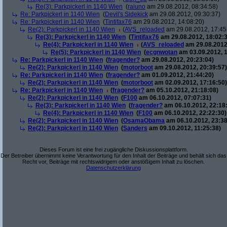
Re(3): Parkpickerl in 1140 Wien
(
raiuno
am 29.08.2012, 08:34:58)
Re: Parkpickerl in 1140 Wien
(
Devil's Sidekick
am 29.08.2012, 09:30:37)
Re: Parkpickerl in 1140 Wien
(
Tintifax76
am 29.08.2012, 14:08:20)
Re(2): Parkpickerl in 1140 Wien
(
AVS_reloaded
am 29.08.2012, 17:45
Re(3): Parkpickerl in 1140 Wien
(
Tintifax76
am 29.08.2012, 18:02:3
Re(4): Parkpickerl in 1140 Wien
(
AVS_reloaded
am 29.08.2012
Re(5): Parkpickerl in 1140 Wien
(
ecgnwotan
am 03.09.2012, 1
Re: Parkpickerl in 1140 Wien
(
fragender?
am 29.08.2012, 20:23:04)
Re(2): Parkpickerl in 1140 Wien
(
motorboot
am 29.08.2012, 20:39:57)
Re: Parkpickerl in 1140 Wien
(
fragender?
am 01.09.2012, 21:44:20)
Re(2): Parkpickerl in 1140 Wien
(
motorboot
am 02.09.2012, 17:16:50)
Re: Parkpickerl in 1140 Wien
(
fragender?
am 05.10.2012, 21:18:08)
Re(2): Parkpickerl in 1140 Wien
(
F100
am 06.10.2012, 07:07:31)
Re(3): Parkpickerl in 1140 Wien
(
fragender?
am 06.10.2012, 22:18
Re(4): Parkpickerl in 1140 Wien
(
F100
am 06.10.2012, 22:22:30)
Re(2): Parkpickerl in 1140 Wien
(
OsamaObama
am 06.10.2012, 23:38
Re(2): Parkpickerl in 1140 Wien
(
Sanders
am 09.10.2012, 11:25:38)
Dieses Forum ist eine frei zugängliche Diskussionsplattform.
Der Betreiber übernimmt keine Verantwortung für den Inhalt der Beiträge und behält sich das
Recht vor, Beiträge mit rechtswidrigem oder anstößigem Inhalt zu löschen.
Datenschutzerklärung