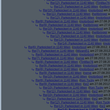
Re(12): Parkpickerl in 1140 Wien
(
Tintifax76
Re(13): Parkpickerl in 1140 Wien
(
hellbri
Re(10): Parkpickerl in 1140 Wien
(
motorboot
am 2
Re(11): Parkpickerl in 1140 Wien
(
hellbringer
a
Re(12): Parkpickerl in 1140 Wien
(
motorboo
Re(8): Parkpickerl in 1140 Wien
(
motorboot
am 27.08.20
Re(9): Parkpickerl in 1140 Wien
(
hellbringer
am 27.0
Re(10): Parkpickerl in 1140 Wien
(
motorboot
am 2
Re(11): Parkpickerl in 1140 Wien
(
hellbringer
a
Re(12): Parkpickerl in 1140 Wien
(
motorboo
Re(13): Parkpickerl in 1140 Wien
(
hellbri
Re(14): Parkpickerl in 1140 Wien
(
mot
Re(6): Parkpickerl in 1140 Wien
(
motorboot
am 27.08.2012, 1
Re(7): Parkpickerl in 1140 Wien
(
Wizard51
am 27.08.2012,
Re(8): Parkpickerl in 1140 Wien
(
motorboot
am 27.08.20
Re(7): Parkpickerl in 1140 Wien
(
nerve
am 27.08.2012, 11
Re(8): Parkpickerl in 1140 Wien
(
Tintifax76
am 27.08.20
Re(9): Parkpickerl in 1140 Wien
(
motorboot
am 27.08
Re(8): Parkpickerl in 1140 Wien
(
motorboot
am 27.08.20
Re(9): Parkpickerl in 1140 Wien
(
nerve
am 27.08.201
Re(10): Parkpickerl in 1140 Wien
(
motorboot
am 2
Re(8): Parkpickerl in 1140 Wien
(
Ken Tucky
am 27.08.2
Re(9): Parkpickerl in 1140 Wien
(
lsr2
am 27.08.2012,
Re(10): Parkpickerl in 1140 Wien
(
Ken Tucky
am 2
Re(11): Parkpickerl in 1140 Wien
(
lsr2
am 27.08
Re(10): Parkpickerl in 1140 Wien
(
motorboot
am 2
Re(11): Parkpickerl in 1140 Wien
(
lsr2
am 28.08
Re(12): Parkpickerl in 1140 Wien
(
Ken Tuck
Re(13): Parkpickerl in 1140 Wien
(
lsr2
am 
Re(14): Parkpickerl in 1140 Wien
(
Ke