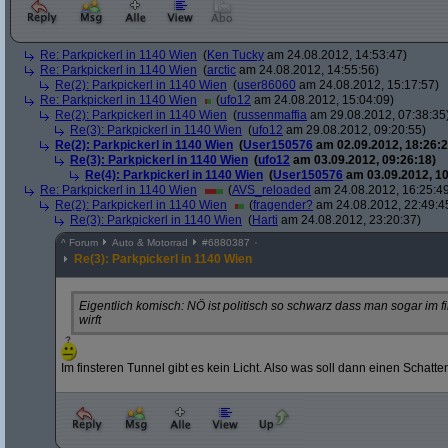
Re: Parkpickerl in 1140 Wien
(
Ken Tucky
am 24.08.2012, 14:53:47)
Re: Parkpickerl in 1140 Wien
(
arctic
am 24.08.2012, 14:55:56)
Re(2): Parkpickerl in 1140 Wien
(
user86060
am 24.08.2012, 15:17:57)
Re: Parkpickerl in 1140 Wien
(
ufo12
am 24.08.2012, 15:04:09)
Re(2): Parkpickerl in 1140 Wien
(
russenmaffia
am 29.08.2012, 07:38:35
Re(3): Parkpickerl in 1140 Wien
(
ufo12
am 29.08.2012, 09:20:55)
Re(2): Parkpickerl in 1140 Wien
(
User150576
am 02.09.2012, 18:26:2
Re(3): Parkpickerl in 1140 Wien
(
ufo12
am 03.09.2012, 09:26:18)
Re(4): Parkpickerl in 1140 Wien
(
User150576
am 03.09.2012, 10
Re: Parkpickerl in 1140 Wien
(
AVS_reloaded
am 24.08.2012, 16:25:4
Re(2): Parkpickerl in 1140 Wien
(
fragender?
am 24.08.2012, 22:49:4
Re(3): Parkpickerl in 1140 Wien
(
Harti
am 24.08.2012, 23:20:37)
^
Forum
Auto & Motorrad
#
6880387
Re(3): Parkpickerl in 1140 Wien
Eigentlich komisch: NÖ ist politisch so schwarz dass man sogar im 
wirft
Im finsteren Tunnel gibt es kein Licht. Also was soll dann einen Schatt