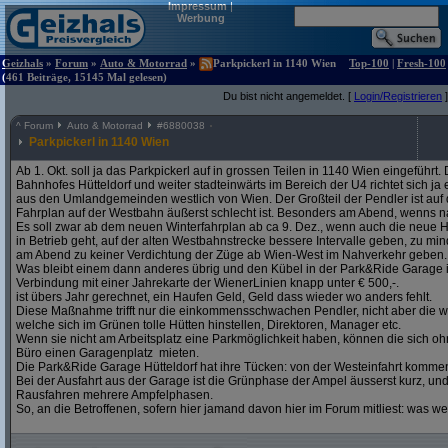
Impressum
|
Werbung
Geizhals
»
Forum
»
Auto & Motorrad
»
Parkpickerl in 1140 Wien
Top-100
|
Fresh-100
(461 Beiträge, 15145 Mal gelesen)
Du bist nicht angemeldet. [
Login/Registrieren
]
^
Forum
Auto & Motorrad
#
6880038
Parkpickerl in 1140 Wien
Ab 1. Okt. soll ja das Parkpickerl auf in grossen Teilen in 1140 Wien eingeführ
Bahnhofes Hütteldorf und weiter stadteinwärts im Bereich der U4 richtet sich j
aus den Umlandgemeinden westlich von Wien. Der Großteil der Pendler ist auf
Fahrplan auf der Westbahn äußerst schlecht ist. Besonders am Abend, wenns na
Es soll zwar ab dem neuen Winterfahrplan ab ca 9. Dez., wenn auch die neue H
in Betrieb geht, auf der alten Westbahnstrecke bessere Intervalle geben, zu mind
am Abend zu keiner Verdichtung der Züge ab Wien-West im Nahverkehr geben.
Was bleibt einem dann anderes übrig und den Kübel in der Park&Ride Garage in 
Verbindung mit einer Jahrekarte der WienerLinien knapp unter € 500,-.
ist übers Jahr gerechnet, ein Haufen Geld, Geld dass wieder wo anders fehlt.
Diese Maßnahme trifft nur die einkommensschwachen Pendler, nicht aber die w
welche sich im Grünen tolle Hütten hinstellen, Direktoren, Manager etc.
Wenn sie nicht am Arbeitsplatz eine Parkmöglichkeit haben, können die sich oh
Büro einen Garagenplatz mieten.
Die Park&Ride Garage Hütteldorf hat ihre Tücken: von der Westeinfahrt komme
Bei der Ausfahrt aus der Garage ist die Grünphase der Ampel äusserst kurz, un
Rausfahren mehrere Ampfelphasen.
So, an die Betroffenen, sofern hier jamand davon hier im Forum mitliest: was w