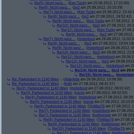
Re(5): Nicht ganz....
(
Ken Tucky
am 25.08.2012, 17:22:40)
Re(6): Nicht ganz....
(
lsr2
am 25.08.2012, 20:10:29)
Re(7): Nicht ganz....
(
Ken Tucky
am 25.08.2012, 23:42:
Re(8): Nicht ganz....
(
lsr2
am 27.08.2012, 19:52:42)
Re(9): Nicht ganz....
(
Ken Tucky
am 27.08.2012, 2
Re(10): Nicht ganz....
(
lsr2
am 27.08.2012, 20:2
Re(11): Nicht ganz....
(
Ken Tucky
am 27.08.2
Re(9): Nicht ganz....
(
lsr2
am 27.08.2012, 
Re(7): Nicht ganz....
(
motorboot
am 26.08.2012, 11:02:0
Re(8): Nicht ganz....
(
lsr2
am 27.08.2012, 19:54:19
Re(9): Nicht ganz....
(
motorboot
am 28.08.2012, 0
Re(10): Nicht ganz....
(
lsr2
am 28.08.2012, 22:5
Re(11): Nicht ganz....
(
motorboot
am 29.08.2
Re(12): Nicht ganz....
(
lsr2
am 29.08.2012,
Re(13): Nicht ganz....
(
motorboot
am 29
Re(14): Nicht ganz....
(
lsr2
am 29.08
Re(15): Nicht ganz....
(
motorboo
Re: Parkpickerl in 1140 Wien
(
AideAide
am 26.08.2012, 10:08:38)
Re: Parkpickerl in 1140 Wien
(
tridh
am 27.08.2012, 08:41:57)
Re(2): Parkpickerl in 1140 Wien
(
motorboot
am 27.08.2012, 09:02:42)
Re(3): Parkpickerl in 1140 Wien
(
nerve
am 27.08.2012, 09:32:52)
Re(4): Parkpickerl in 1140 Wien
(
motorboot
am 27.08.2012, 09:39:
Re(5): Parkpickerl in 1140 Wien
(
nerve
am 27.08.2012, 10:10:2
Re(6): Parkpickerl in 1140 Wien
(
Tintifax76
am 27.08.2012, 1
Re(7): Parkpickerl in 1140 Wien
(
motorboot
am 27.08.2012
Re(7): Parkpickerl in 1140 Wien
(
hellbringer
am 27.08.2012
Re(8): Parkpickerl in 1140 Wien
(
Tintifax76
am 27.08.20
Re(9): Parkpickerl in 1140 Wien
(
hellbringer
am 27.0
Re(10): Parkpickerl in 1140 Wien
(
Tintifax76
am 27
Re(11): Parkpickerl in 1140 Wien
(
hellbringer
a