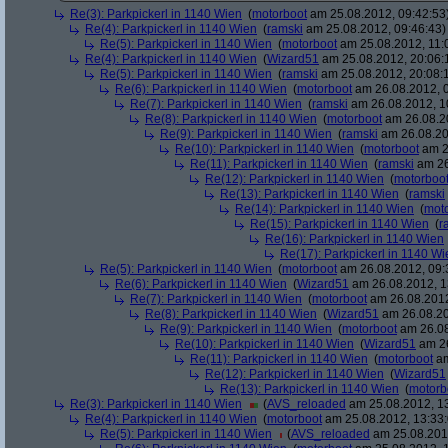
Re(3): Parkpickerl in 1140 Wien
(
motorboot
am 25.08.2012, 09:42:53
Re(4): Parkpickerl in 1140 Wien
(
ramski
am 25.08.2012, 09:46:43)
Re(5): Parkpickerl in 1140 Wien
(
motorboot
am 25.08.2012, 11:
Re(4): Parkpickerl in 1140 Wien
(
Wizard51
am 25.08.2012, 20:06:
Re(5): Parkpickerl in 1140 Wien
(
ramski
am 25.08.2012, 20:08:
Re(6): Parkpickerl in 1140 Wien
(
motorboot
am 26.08.2012, 0
Re(7): Parkpickerl in 1140 Wien
(
ramski
am 26.08.2012, 1
Re(8): Parkpickerl in 1140 Wien
(
motorboot
am 26.08.20
Re(9): Parkpickerl in 1140 Wien
(
ramski
am 26.08.20
Re(10): Parkpickerl in 1140 Wien
(
motorboot
am 2
Re(11): Parkpickerl in 1140 Wien
(
ramski
am 26
Re(12): Parkpickerl in 1140 Wien
(
motorboo
Re(13): Parkpickerl in 1140 Wien
(
ramski
Re(14): Parkpickerl in 1140 Wien
(
mot
Re(15): Parkpickerl in 1140 Wien
(
r
Re(16): Parkpickerl in 1140 Wien
Re(17): Parkpickerl in 1140 Wi
Re(5): Parkpickerl in 1140 Wien
(
motorboot
am 26.08.2012, 09:
Re(6): Parkpickerl in 1140 Wien
(
Wizard51
am 26.08.2012, 1
Re(7): Parkpickerl in 1140 Wien
(
motorboot
am 26.08.2012
Re(8): Parkpickerl in 1140 Wien
(
Wizard51
am 26.08.20
Re(9): Parkpickerl in 1140 Wien
(
motorboot
am 26.08
Re(10): Parkpickerl in 1140 Wien
(
Wizard51
am 26
Re(11): Parkpickerl in 1140 Wien
(
motorboot
am
Re(12): Parkpickerl in 1140 Wien
(
Wizard51
Re(13): Parkpickerl in 1140 Wien
(
motorb
Re(3): Parkpickerl in 1140 Wien
(
AVS_reloaded
am 25.08.2012, 13
Re(4): Parkpickerl in 1140 Wien
(
motorboot
am 25.08.2012, 13:33:
Re(5): Parkpickerl in 1140 Wien
(
AVS_reloaded
am 25.08.2012