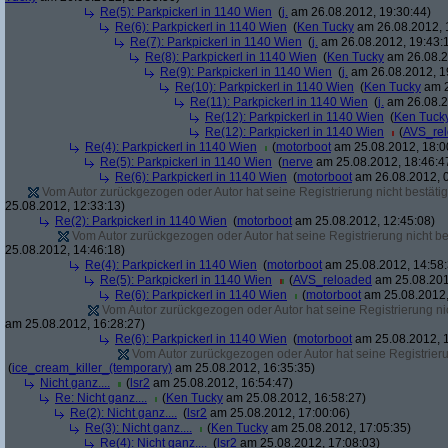
Re(5): Parkpickerl in 1140 Wien
(
j.
am 26.08.2012, 19:30:44)
Re(6): Parkpickerl in 1140 Wien
(
Ken Tucky
am 26.08.2012, 
Re(7): Parkpickerl in 1140 Wien
(
j.
am 26.08.2012, 19:43:
Re(8): Parkpickerl in 1140 Wien
(
Ken Tucky
am 26.08.2
Re(9): Parkpickerl in 1140 Wien
(
j.
am 26.08.2012, 1
Re(10): Parkpickerl in 1140 Wien
(
Ken Tucky
am 2
Re(11): Parkpickerl in 1140 Wien
(
j.
am 26.08.2
Re(12): Parkpickerl in 1140 Wien
(
Ken Tuck
Re(12): Parkpickerl in 1140 Wien
(
AVS_re
Re(4): Parkpickerl in 1140 Wien
(
motorboot
am 25.08.2012, 18:0
Re(5): Parkpickerl in 1140 Wien
(
nerve
am 25.08.2012, 18:46:4
Re(6): Parkpickerl in 1140 Wien
(
motorboot
am 26.08.2012, 0
Vom Autor zurückgezogen oder Autor hat seine Registrierung nicht bestätig
25.08.2012, 12:33:13)
Re(2): Parkpickerl in 1140 Wien
(
motorboot
am 25.08.2012, 12:45:08)
Vom Autor zurückgezogen oder Autor hat seine Registrierung nicht bes
25.08.2012, 14:46:18)
Re(4): Parkpickerl in 1140 Wien
(
motorboot
am 25.08.2012, 14:58:
Re(5): Parkpickerl in 1140 Wien
(
AVS_reloaded
am 25.08.201
Re(6): Parkpickerl in 1140 Wien
(
motorboot
am 25.08.2012,
Vom Autor zurückgezogen oder Autor hat seine Registrierung nic
am 25.08.2012, 16:28:27)
Re(6): Parkpickerl in 1140 Wien
(
motorboot
am 25.08.2012, 1
Vom Autor zurückgezogen oder Autor hat seine Registrierun
(
ice_cream_killer_(temporary)
am 25.08.2012, 16:35:35)
Nicht ganz....
(
lsr2
am 25.08.2012, 16:54:47)
Re: Nicht ganz....
(
Ken Tucky
am 25.08.2012, 16:58:27)
Re(2): Nicht ganz....
(
lsr2
am 25.08.2012, 17:00:06)
Re(3): Nicht ganz....
(
Ken Tucky
am 25.08.2012, 17:05:35)
Re(4): Nicht ganz....
(
lsr2
am 25.08.2012, 17:08:03)