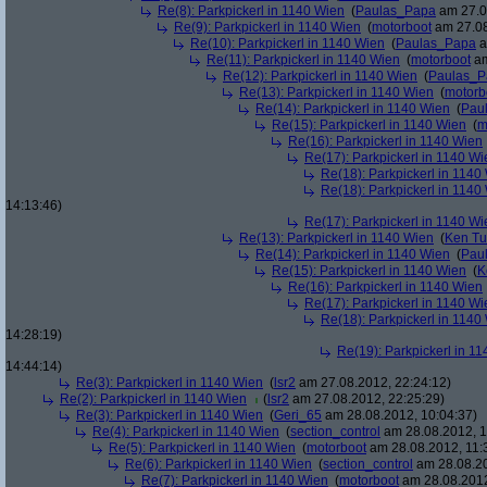
Re(8): Parkpickerl in 1140 Wien
(
Paulas_Papa
am 27.0
Re(9): Parkpickerl in 1140 Wien
(
motorboot
am 27.08
Re(10): Parkpickerl in 1140 Wien
(
Paulas_Papa
a
Re(11): Parkpickerl in 1140 Wien
(
motorboot
am
Re(12): Parkpickerl in 1140 Wien
(
Paulas_P
Re(13): Parkpickerl in 1140 Wien
(
motorb
Re(14): Parkpickerl in 1140 Wien
(
Pau
Re(15): Parkpickerl in 1140 Wien
(
m
Re(16): Parkpickerl in 1140 Wien
Re(17): Parkpickerl in 1140 Wi
Re(18): Parkpickerl in 1140
Re(18): Parkpickerl in 1140
14:13:46)
Re(17): Parkpickerl in 1140 Wi
Re(13): Parkpickerl in 1140 Wien
(
Ken Tu
Re(14): Parkpickerl in 1140 Wien
(
Pau
Re(15): Parkpickerl in 1140 Wien
(
K
Re(16): Parkpickerl in 1140 Wien
Re(17): Parkpickerl in 1140 Wi
Re(18): Parkpickerl in 1140
14:28:19)
Re(19): Parkpickerl in 1
14:44:14)
Re(3): Parkpickerl in 1140 Wien
(
lsr2
am 27.08.2012, 22:24:12)
Re(2): Parkpickerl in 1140 Wien
(
lsr2
am 27.08.2012, 22:25:29)
Re(3): Parkpickerl in 1140 Wien
(
Geri_65
am 28.08.2012, 10:04:37)
Re(4): Parkpickerl in 1140 Wien
(
section_control
am 28.08.2012, 1
Re(5): Parkpickerl in 1140 Wien
(
motorboot
am 28.08.2012, 11:
Re(6): Parkpickerl in 1140 Wien
(
section_control
am 28.08.20
Re(7): Parkpickerl in 1140 Wien
(
motorboot
am 28.08.2012