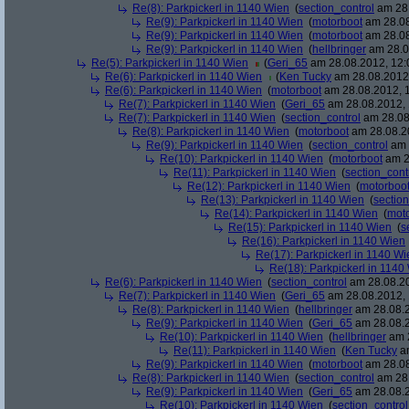
Re(8): Parkpickerl in 1140 Wien
(
section_control
am 28.
Re(9): Parkpickerl in 1140 Wien
(
motorboot
am 28.08
Re(9): Parkpickerl in 1140 Wien
(
motorboot
am 28.08
Re(9): Parkpickerl in 1140 Wien
(
hellbringer
am 28.0
Re(5): Parkpickerl in 1140 Wien
(
Geri_65
am 28.08.2012, 12:
Re(6): Parkpickerl in 1140 Wien
(
Ken Tucky
am 28.08.2012,
Re(6): Parkpickerl in 1140 Wien
(
motorboot
am 28.08.2012, 1
Re(7): Parkpickerl in 1140 Wien
(
Geri_65
am 28.08.2012, 
Re(7): Parkpickerl in 1140 Wien
(
section_control
am 28.08
Re(8): Parkpickerl in 1140 Wien
(
motorboot
am 28.08.20
Re(9): Parkpickerl in 1140 Wien
(
section_control
am 
Re(10): Parkpickerl in 1140 Wien
(
motorboot
am 2
Re(11): Parkpickerl in 1140 Wien
(
section_cont
Re(12): Parkpickerl in 1140 Wien
(
motorboo
Re(13): Parkpickerl in 1140 Wien
(
section
Re(14): Parkpickerl in 1140 Wien
(
mot
Re(15): Parkpickerl in 1140 Wien
(
s
Re(16): Parkpickerl in 1140 Wien
Re(17): Parkpickerl in 1140 Wi
Re(18): Parkpickerl in 1140
Re(6): Parkpickerl in 1140 Wien
(
section_control
am 28.08.20
Re(7): Parkpickerl in 1140 Wien
(
Geri_65
am 28.08.2012, 
Re(8): Parkpickerl in 1140 Wien
(
hellbringer
am 28.08.2
Re(9): Parkpickerl in 1140 Wien
(
Geri_65
am 28.08.2
Re(10): Parkpickerl in 1140 Wien
(
hellbringer
am 2
Re(11): Parkpickerl in 1140 Wien
(
Ken Tucky
am
Re(9): Parkpickerl in 1140 Wien
(
motorboot
am 28.08
Re(8): Parkpickerl in 1140 Wien
(
section_control
am 28.
Re(9): Parkpickerl in 1140 Wien
(
Geri_65
am 28.08.2
Re(10): Parkpickerl in 1140 Wien
(
section_control