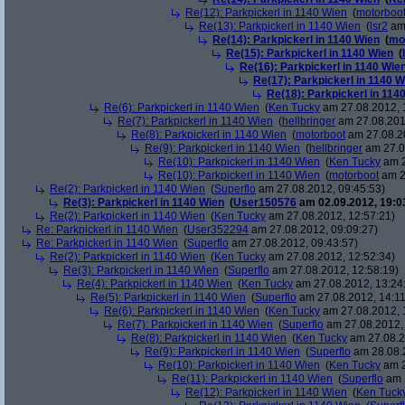
Re(12): Parkpickerl in 1140 Wien
(
motorboo
Re(13): Parkpickerl in 1140 Wien
(
lsr2
am 
Re(14): Parkpickerl in 1140 Wien
(
mo
Re(15): Parkpickerl in 1140 Wien
(
Re(16): Parkpickerl in 1140 Wie
Re(17): Parkpickerl in 1140 W
Re(18): Parkpickerl in 114
Re(6): Parkpickerl in 1140 Wien
(
Ken Tucky
am 27.08.2012, 
Re(7): Parkpickerl in 1140 Wien
(
hellbringer
am 27.08.201
Re(8): Parkpickerl in 1140 Wien
(
motorboot
am 27.08.20
Re(9): Parkpickerl in 1140 Wien
(
hellbringer
am 27.0
Re(10): Parkpickerl in 1140 Wien
(
Ken Tucky
am 2
Re(10): Parkpickerl in 1140 Wien
(
motorboot
am 2
Re(2): Parkpickerl in 1140 Wien
(
Superflo
am 27.08.2012, 09:45:53)
Re(3): Parkpickerl in 1140 Wien
(
User150576
am 02.09.2012, 19:0
Re(2): Parkpickerl in 1140 Wien
(
Ken Tucky
am 27.08.2012, 12:57:21)
Re: Parkpickerl in 1140 Wien
(
User352294
am 27.08.2012, 09:09:27)
Re: Parkpickerl in 1140 Wien
(
Superflo
am 27.08.2012, 09:43:57)
Re(2): Parkpickerl in 1140 Wien
(
Ken Tucky
am 27.08.2012, 12:52:34)
Re(3): Parkpickerl in 1140 Wien
(
Superflo
am 27.08.2012, 12:58:19)
Re(4): Parkpickerl in 1140 Wien
(
Ken Tucky
am 27.08.2012, 13:24
Re(5): Parkpickerl in 1140 Wien
(
Superflo
am 27.08.2012, 14:11
Re(6): Parkpickerl in 1140 Wien
(
Ken Tucky
am 27.08.2012, 
Re(7): Parkpickerl in 1140 Wien
(
Superflo
am 27.08.2012, 
Re(8): Parkpickerl in 1140 Wien
(
Ken Tucky
am 27.08.2
Re(9): Parkpickerl in 1140 Wien
(
Superflo
am 28.08.2
Re(10): Parkpickerl in 1140 Wien
(
Ken Tucky
am 2
Re(11): Parkpickerl in 1140 Wien
(
Superflo
am 2
Re(12): Parkpickerl in 1140 Wien
(
Ken Tuck