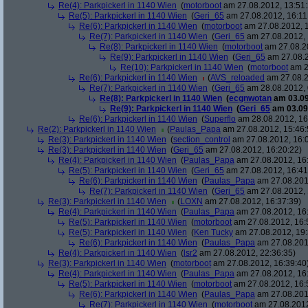
Re(4): Parkpickerl in 1140 Wien
(
motorboot
am 27.08.2012, 13:51:
Re(5): Parkpickerl in 1140 Wien
(
Geri_65
am 27.08.2012, 16:11
Re(6): Parkpickerl in 1140 Wien
(
motorboot
am 27.08.2012, 1
Re(7): Parkpickerl in 1140 Wien
(
Geri_65
am 27.08.2012, 
Re(8): Parkpickerl in 1140 Wien
(
motorboot
am 27.08.20
Re(9): Parkpickerl in 1140 Wien
(
Geri_65
am 27.08.2
Re(10): Parkpickerl in 1140 Wien
(
motorboot
am 2
Re(6): Parkpickerl in 1140 Wien
(
AVS_reloaded
am 27.08.2
Re(7): Parkpickerl in 1140 Wien
(
Geri_65
am 28.08.2012, 
Re(8): Parkpickerl in 1140 Wien
(
ecgnwotan
am 03.09
Re(9): Parkpickerl in 1140 Wien
(
Geri_65
am 03.09.
Re(6): Parkpickerl in 1140 Wien
(
Superflo
am 28.08.2012, 16
Re(2): Parkpickerl in 1140 Wien
(
Paulas_Papa
am 27.08.2012, 15:46:
Re(3): Parkpickerl in 1140 Wien
(
section_control
am 27.08.2012, 16:
Re(3): Parkpickerl in 1140 Wien
(
Geri_65
am 27.08.2012, 16:20:22)
Re(4): Parkpickerl in 1140 Wien
(
Paulas_Papa
am 27.08.2012, 16
Re(5): Parkpickerl in 1140 Wien
(
Geri_65
am 27.08.2012, 16:41
Re(6): Parkpickerl in 1140 Wien
(
Paulas_Papa
am 27.08.201
Re(7): Parkpickerl in 1140 Wien
(
Geri_65
am 27.08.2012, 
Re(3): Parkpickerl in 1140 Wien
(
LOXN
am 27.08.2012, 16:37:39)
Re(4): Parkpickerl in 1140 Wien
(
Paulas_Papa
am 27.08.2012, 16
Re(5): Parkpickerl in 1140 Wien
(
motorboot
am 27.08.2012, 16:
Re(5): Parkpickerl in 1140 Wien
(
Ken Tucky
am 27.08.2012, 19:
Re(6): Parkpickerl in 1140 Wien
(
Paulas_Papa
am 27.08.201
Re(4): Parkpickerl in 1140 Wien
(
lsr2
am 27.08.2012, 22:36:35)
Re(3): Parkpickerl in 1140 Wien
(
motorboot
am 27.08.2012, 16:39:40
Re(4): Parkpickerl in 1140 Wien
(
Paulas_Papa
am 27.08.2012, 16
Re(5): Parkpickerl in 1140 Wien
(
motorboot
am 27.08.2012, 16:
Re(6): Parkpickerl in 1140 Wien
(
Paulas_Papa
am 27.08.201
Re(7): Parkpickerl in 1140 Wien
(
motorboot
am 27.08.2012