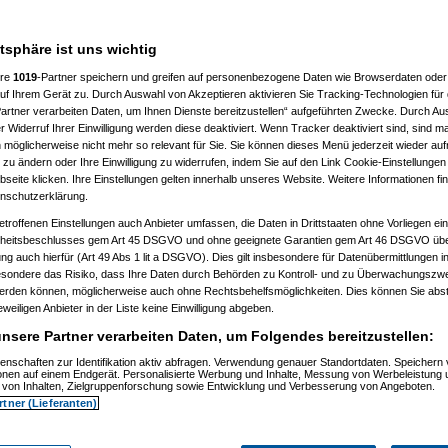
atsphäre ist uns wichtig
ere
1019
-Partner speichern und greifen auf personenbezogene Daten wie Browserdaten oder 
f Ihrem Gerät zu. Durch Auswahl von Akzeptieren aktivieren Sie Tracking-Technologien für d
)
artner verarbeiten Daten, um Ihnen Dienste bereitzustellen“ aufgeführten Zwecke. Durch Aus
 Widerruf Ihrer Einwilligung werden diese deaktiviert. Wenn Tracker deaktiviert sind, sind m
2)
 möglicherweise nicht mehr so relevant für Sie. Sie können dieses Menü jederzeit wieder auf
:24:54)
 zu ändern oder Ihre Einwilligung zu widerrufen, indem Sie auf den Link Cookie-Einstellunge
9)
eite klicken. Ihre Einstellungen gelten innerhalb unseres Website. Weitere Informationen fin
5)
nschutzerklärung.
6:08)
etroffenen Einstellungen auch Anbieter umfassen, die Daten in Drittstaaten ohne Vorliegen ei
)
itsbeschlusses gem Art 45 DSGVO und ohne geeignete Garantien gem Art 46 DSGVO übermi
gung auch hierfür (Art 49 Abs 1 lit a DSGVO). Dies gilt insbesondere für Datenübermittlungen i
09:02)
esondere das Risiko, dass Ihre Daten durch Behörden zu Kontroll- und zu Überwachungsz
11)
werden können, möglicherweise auch ohne Rechtsbehelfsmöglichkeiten. Dies können Sie abst
12)
eweiligen Anbieter in der Liste keine Einwilligung abgeben.
9:34:11)
0:53:29)
nsere Partner verarbeiten Daten, um Folgendes bereitzustellen:
12, 10:59:10)
12, 14:09:38)
enschaften zur Identifikation aktiv abfragen. Verwendung genauer Standortdaten. Speichern 
6.08.2012, 18:11:13)
ionen auf einem Endgerät. Personalisierte Werbung und Inhalte, Messung von Werbeleistung 
.08.2012, 18:38:09)
von Inhalten, Zielgruppenforschung sowie Entwicklung und Verbesserung von Angeboten.
t
am 26.08.2012, 18:58:27)
rtner (Lieferanten)
am 26.08.2012, 19:04:34)
orboot
am 26.08.2012, 19:07:12)
amski
am 26.08.2012, 19:17:15)