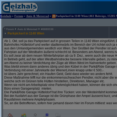
Geizhals
»
Forum
»
Auto & Motorrad
»
Parkpickerl in 1140 Wien (461 Beiträge, 15205 
^
Forum
Auto & Motorrad
#
6880038
Parkpickerl in 1140 Wien
Ab 1. Okt. soll ja das Parkpickerl auf in grossen Teilen in 1140 Wien eingeführ
Bahnhofes Hütteldorf und weiter stadteinwärts im Bereich der U4 richtet sich j
aus den Umlandgemeinden westlich von Wien. Der Großteil der Pendler ist auf
Fahrplan auf der Westbahn äußerst schlecht ist. Besonders am Abend, wenns na
Es soll zwar ab dem neuen Winterfahrplan ab ca 9. Dez., wenn auch die neue H
in Betrieb geht, auf der alten Westbahnstrecke bessere Intervalle geben, zu mind
am Abend zu keiner Verdichtung der Züge ab Wien-West im Nahverkehr geben.
Was bleibt einem dann anderes übrig und den Kübel in der Park&Ride Garage in 
Verbindung mit einer Jahrekarte der WienerLinien knapp unter € 500,-.
ist übers Jahr gerechnet, ein Haufen Geld, Geld dass wieder wo anders fehlt.
Diese Maßnahme trifft nur die einkommensschwachen Pendler, nicht aber die w
welche sich im Grünen tolle Hütten hinstellen, Direktoren, Manager etc.
Wenn sie nicht am Arbeitsplatz eine Parkmöglichkeit haben, können die sich oh
Büro einen Garagenplatz mieten.
Die Park&Ride Garage Hütteldorf hat ihre Tücken: von der Westeinfahrt komme
Bei der Ausfahrt aus der Garage ist die Grünphase der Ampel äusserst kurz, un
Rausfahren mehrere Ampfelphasen.
So, an die Betroffenen, sofern hier jamand davon hier im Forum mitliest: was w