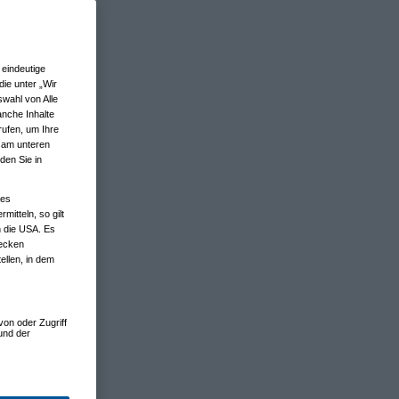
eindeutige
ie unter „Wir
wahl von Alle
anche Inhalte
rufen, um Ihre
n am unteren
den Sie in
nes
tteln, so gilt
n die USA. Es
wecken
ellen, in dem
von oder Zugriff
und der