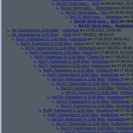
Re(10): Nicht ganz....
(
lsr2
am 28.08.2012, 22:5
Re(11): Nicht ganz....
(
motorboot
am 29.08.2
Re(12): Nicht ganz....
(
lsr2
am 29.08.2012,
Re(13): Nicht ganz....
(
motorboot
am 29
Re(14): Nicht ganz....
(
lsr2
am 29.08
Re(15): Nicht ganz....
(
motorboo
Re: Parkpickerl in 1140 Wien
(
AideAide
am 26.08.2012, 10:08:38)
Re: Parkpickerl in 1140 Wien
(
tridh
am 27.08.2012, 08:41:57)
Re(2): Parkpickerl in 1140 Wien
(
motorboot
am 27.08.2012, 09:02:42)
Re(3): Parkpickerl in 1140 Wien
(
nerve
am 27.08.2012, 09:32:52)
Re(4): Parkpickerl in 1140 Wien
(
motorboot
am 27.08.2012, 09:39:
Re(5): Parkpickerl in 1140 Wien
(
nerve
am 27.08.2012, 10:10:2
Re(6): Parkpickerl in 1140 Wien
(
Tintifax76
am 27.08.2012, 1
Re(7): Parkpickerl in 1140 Wien
(
motorboot
am 27.08.2012
Re(7): Parkpickerl in 1140 Wien
(
hellbringer
am 27.08.2012
Re(8): Parkpickerl in 1140 Wien
(
Tintifax76
am 27.08.20
Re(9): Parkpickerl in 1140 Wien
(
hellbringer
am 27.0
Re(10): Parkpickerl in 1140 Wien
(
Tintifax76
am 27
Re(11): Parkpickerl in 1140 Wien
(
hellbringer
a
Re(12): Parkpickerl in 1140 Wien
(
Tintifax76
Re(13): Parkpickerl in 1140 Wien
(
hellbri
Re(10): Parkpickerl in 1140 Wien
(
motorboot
am 2
Re(11): Parkpickerl in 1140 Wien
(
hellbringer
a
Re(12): Parkpickerl in 1140 Wien
(
motorboo
Re(8): Parkpickerl in 1140 Wien
(
motorboot
am 27.08.20
Re(9): Parkpickerl in 1140 Wien
(
hellbringer
am 27.0
Re(10): Parkpickerl in 1140 Wien
(
motorboot
am 2
Re(11): Parkpickerl in 1140 Wien
(
hellbringer
a
Re(12): Parkpickerl in 1140 Wien
(
motorboo
Re(13): Parkpickerl in 1140 Wien
(
hellbri