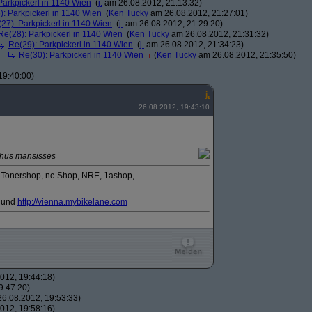
Parkpickerl in 1140 Wien
(
j.
am 26.08.2012, 21:13:32)
): Parkpickerl in 1140 Wien
(
Ken Tucky
am 26.08.2012, 21:27:01)
27): Parkpickerl in 1140 Wien
(
j.
am 26.08.2012, 21:29:20)
Re(28): Parkpickerl in 1140 Wien
(
Ken Tucky
am 26.08.2012, 21:31:32)
Re(29): Parkpickerl in 1140 Wien
(
j.
am 26.08.2012, 21:34:23)
Re(30): Parkpickerl in 1140 Wien
(
Ken Tucky
am 26.08.2012, 21:35:50)
19:40:00)
j.
26.08.2012, 19:43:10
ophus mansisses
, Tonershop, nc-Shop, NRE, 1ashop,
und
http:/
/
vienna.mybikelane.com
012, 19:44:18)
9:47:20)
6.08.2012, 19:53:33)
012, 19:58:16)