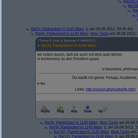
Re(25): 
Re(26
Re(
Re(5): Parkpickerl in 1140 Wien
(
j.
am 26.08.2012, 19:30:44)
Re(6): Parkpickerl in 1140 Wien
(
Ken Tucky
am 26.08.2012, 
^
Forum
Auto & Motorrad
#
6881572
Re(7): Parkpickerl in 1140 Wien
wir reden davon, daß sie auch mit dem auto fahren.
in konkurrenz zu den Pendlern quasi.
si tacuisses, philos
Da kaufe ich gerne: Peluga, Academia
e-tec
Links:
http:/
/
unicef.at/
shopforlife.html
Re(8): Parkpickerl in 1140 Wien
(
Ken Tucky
am 26.08.2
Re(9): Parkpickerl in 1140 Wien
(
j.
am 26.08.2012, 1
Re(10): Parkpickerl in 1140 Wien
(
Ken Tucky
am 2
Re(11): Parkpickerl in 1140 Wien
(
j.
am 26.08.2