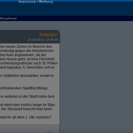
Impressum
|
Werbung
Mal gelesen)
fragender?
24.08.2012, 14:49:38
t. Die neuen Zonen im Bereich des
a eindeutig gegen die Arbeitnehmer
 das Auto angewiesen, da der
ch Hause geht, ist eine Frechheit.
ochleistungsstrecke nach St. Pölten
est tagsüber, lt. Gerüchten soll es
Hütteldorf abzustellen, kostet in
ohlhabenden Stadtflüchtlinge,
ne weiteres in der Stadt nahe dem
nd steht man endlos lange im Stau.
d der Stosszeit braucht man beim
erdet Ihr ab dem 1. Okt. machen?