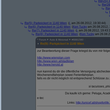
Re(25): 
Re(26
Re(
Re(5): Parkpickerl in 1140 Wien
(
j.
am 26.08.2012, 19:30:44)
Re(6): Parkpickerl in 1140 Wien
(
Ken Tucky
am 26.08.2012, 
Re(7): Parkpickerl in 1140 Wien
(
j.
am 26.08.2012, 19:43:
Re(8): Parkpickerl in 1140 Wien
(
Ken Tucky
am 26.08.2
^
Forum
Auto & Motorrad
#
6881580
Re(9): Parkpickerl in 1140 Wien
zur Beantwortung dieser Frage kriegst du von mir folg
http:/
/
www.wienplan.com
http:/
/
www.wien.at/
stadtplan
http:/
/
www.herold.at
nun kannst du dir die öffentliche Versorgung abchecke
Wochenendfahrplan sowei Ferienfahrplan.
falls es dir nicht möglich ist entsprechend Schlüsse zu
si tacuisses, p
Da kaufe ich gerne: Peluga, Aca
e-tec
Links:
http:/
/
unicef.at/
shopforlife