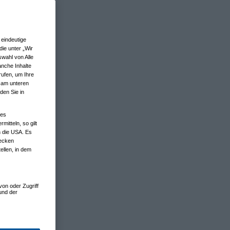
eindeutige
ie unter „Wir
wahl von Alle
anche Inhalte
rufen, um Ihre
n am unteren
den Sie in
nes
tteln, so gilt
n die USA. Es
wecken
ellen, in dem
von oder Zugriff
und der