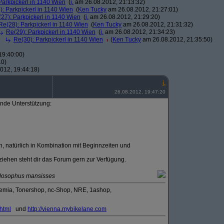
Parkpickerl in 1140 Wien
(
j.
am 26.08.2012, 21:13:32)
): Parkpickerl in 1140 Wien
(
Ken Tucky
am 26.08.2012, 21:27:01)
27): Parkpickerl in 1140 Wien
(
j.
am 26.08.2012, 21:29:20)
Re(28): Parkpickerl in 1140 Wien
(
Ken Tucky
am 26.08.2012, 21:31:32)
Re(29): Parkpickerl in 1140 Wien
(
j.
am 26.08.2012, 21:34:23)
Re(30): Parkpickerl in 1140 Wien
(
Ken Tucky
am 26.08.2012, 21:35:50)
19:40:00)
10)
012, 19:44:18)
j.
26.08.2012, 19:47:20
ende Unterstützung:
n, natürlich in Kombination mit Beginnzeiten und
 ziehen steht dir das Forum gern zur Verfügung.
hilosophus mansisses
demia, Tonershop, nc-Shop, NRE, 1ashop,
.html
und
http:/
/
vienna.mybikelane.com