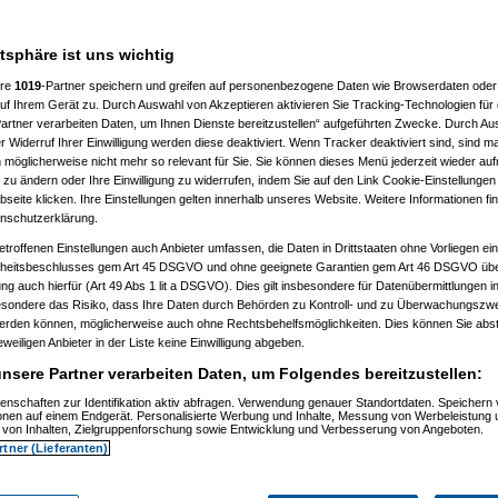
atsphäre ist uns wichtig
ere
1019
-Partner speichern und greifen auf personenbezogene Daten wie Browserdaten oder 
f Ihrem Gerät zu. Durch Auswahl von Akzeptieren aktivieren Sie Tracking-Technologien für d
)
artner verarbeiten Daten, um Ihnen Dienste bereitzustellen“ aufgeführten Zwecke. Durch Aus
 Widerruf Ihrer Einwilligung werden diese deaktiviert. Wenn Tracker deaktiviert sind, sind m
2)
 möglicherweise nicht mehr so relevant für Sie. Sie können dieses Menü jederzeit wieder auf
:24:54)
 zu ändern oder Ihre Einwilligung zu widerrufen, indem Sie auf den Link Cookie-Einstellunge
9)
eite klicken. Ihre Einstellungen gelten innerhalb unseres Website. Weitere Informationen fin
5)
nschutzerklärung.
6:08)
etroffenen Einstellungen auch Anbieter umfassen, die Daten in Drittstaaten ohne Vorliegen ei
)
itsbeschlusses gem Art 45 DSGVO und ohne geeignete Garantien gem Art 46 DSGVO übermi
gung auch hierfür (Art 49 Abs 1 lit a DSGVO). Dies gilt insbesondere für Datenübermittlungen i
09:02)
esondere das Risiko, dass Ihre Daten durch Behörden zu Kontroll- und zu Überwachungsz
11)
werden können, möglicherweise auch ohne Rechtsbehelfsmöglichkeiten. Dies können Sie abst
12)
eweiligen Anbieter in der Liste keine Einwilligung abgeben.
9:34:11)
0:53:29)
nsere Partner verarbeiten Daten, um Folgendes bereitzustellen:
12, 10:59:10)
12, 14:09:38)
enschaften zur Identifikation aktiv abfragen. Verwendung genauer Standortdaten. Speichern 
6.08.2012, 18:11:13)
ionen auf einem Endgerät. Personalisierte Werbung und Inhalte, Messung von Werbeleistung 
.08.2012, 18:38:09)
von Inhalten, Zielgruppenforschung sowie Entwicklung und Verbesserung von Angeboten.
t
am 26.08.2012, 18:58:27)
rtner (Lieferanten)
am 26.08.2012, 19:04:34)
orboot
am 26.08.2012, 19:07:12)
amski
am 26.08.2012, 19:17:15)