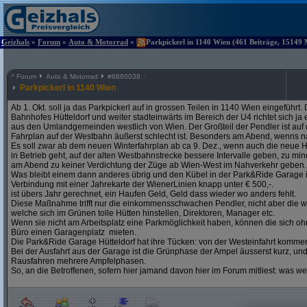
Geizhals
»
Forum
»
Auto & Motorrad
»
Parkpickerl in 1140 Wien (461 Beiträge, 15149 
^
Forum
Auto & Motorrad
#
6880038
Parkpickerl in 1140 Wien
Ab 1. Okt. soll ja das Parkpickerl auf in grossen Teilen in 1140 Wien eingeführ
Bahnhofes Hütteldorf und weiter stadteinwärts im Bereich der U4 richtet sich j
aus den Umlandgemeinden westlich von Wien. Der Großteil der Pendler ist auf
Fahrplan auf der Westbahn äußerst schlecht ist. Besonders am Abend, wenns na
Es soll zwar ab dem neuen Winterfahrplan ab ca 9. Dez., wenn auch die neue H
in Betrieb geht, auf der alten Westbahnstrecke bessere Intervalle geben, zu mind
am Abend zu keiner Verdichtung der Züge ab Wien-West im Nahverkehr geben.
Was bleibt einem dann anderes übrig und den Kübel in der Park&Ride Garage in 
Verbindung mit einer Jahrekarte der WienerLinien knapp unter € 500,-.
ist übers Jahr gerechnet, ein Haufen Geld, Geld dass wieder wo anders fehlt.
Diese Maßnahme trifft nur die einkommensschwachen Pendler, nicht aber die w
welche sich im Grünen tolle Hütten hinstellen, Direktoren, Manager etc.
Wenn sie nicht am Arbeitsplatz eine Parkmöglichkeit haben, können die sich oh
Büro einen Garagenplatz mieten.
Die Park&Ride Garage Hütteldorf hat ihre Tücken: von der Westeinfahrt komme
Bei der Ausfahrt aus der Garage ist die Grünphase der Ampel äusserst kurz, un
Rausfahren mehrere Ampfelphasen.
So, an die Betroffenen, sofern hier jamand davon hier im Forum mitliest: was w