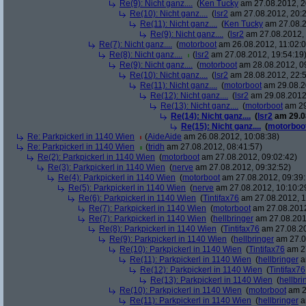
Re(9): Nicht ganz....
(
Ken Tucky
am 27.08.2012, 2
Re(10): Nicht ganz....
(
lsr2
am 27.08.2012, 20:2
Re(11): Nicht ganz....
(
Ken Tucky
am 27.08.2
Re(9): Nicht ganz....
(
lsr2
am 27.08.2012, 
Re(7): Nicht ganz....
(
motorboot
am 26.08.2012, 11:02:0
Re(8): Nicht ganz....
(
lsr2
am 27.08.2012, 19:54:19
Re(9): Nicht ganz....
(
motorboot
am 28.08.2012, 0
Re(10): Nicht ganz....
(
lsr2
am 28.08.2012, 22:5
Re(11): Nicht ganz....
(
motorboot
am 29.08.2
Re(12): Nicht ganz....
(
lsr2
am 29.08.2012,
Re(13): Nicht ganz....
(
motorboot
am 29
Re(14): Nicht ganz....
(
lsr2
am 29.08
Re(15): Nicht ganz....
(
motorboo
Re: Parkpickerl in 1140 Wien
(
AideAide
am 26.08.2012, 10:08:38)
Re: Parkpickerl in 1140 Wien
(
tridh
am 27.08.2012, 08:41:57)
Re(2): Parkpickerl in 1140 Wien
(
motorboot
am 27.08.2012, 09:02:42)
Re(3): Parkpickerl in 1140 Wien
(
nerve
am 27.08.2012, 09:32:52)
Re(4): Parkpickerl in 1140 Wien
(
motorboot
am 27.08.2012, 09:39:
Re(5): Parkpickerl in 1140 Wien
(
nerve
am 27.08.2012, 10:10:2
Re(6): Parkpickerl in 1140 Wien
(
Tintifax76
am 27.08.2012, 1
Re(7): Parkpickerl in 1140 Wien
(
motorboot
am 27.08.2012
Re(7): Parkpickerl in 1140 Wien
(
hellbringer
am 27.08.2012
Re(8): Parkpickerl in 1140 Wien
(
Tintifax76
am 27.08.20
Re(9): Parkpickerl in 1140 Wien
(
hellbringer
am 27.0
Re(10): Parkpickerl in 1140 Wien
(
Tintifax76
am 27
Re(11): Parkpickerl in 1140 Wien
(
hellbringer
a
Re(12): Parkpickerl in 1140 Wien
(
Tintifax76
Re(13): Parkpickerl in 1140 Wien
(
hellbri
Re(10): Parkpickerl in 1140 Wien
(
motorboot
am 2
Re(11): Parkpickerl in 1140 Wien
(
hellbringer
a