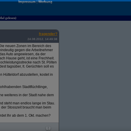
Impressum
|
Werbung
Mal gelesen)
fragender?
24.08.2012, 14:49:38
t. Die neuen Zonen im Bereich des
a eindeutig gegen die Arbeitnehmer
 das Auto angewiesen, da der
ch Hause geht, ist eine Frechheit.
ochleistungsstrecke nach St. Pölten
est tagsüber, lt. Gerüchten soll es
Hütteldorf abzustellen, kostet in
ohlhabenden Stadtflüchtlinge,
ne weiteres in der Stadt nahe dem
nd steht man endlos lange im Stau.
d der Stosszeit braucht man beim
erdet Ihr ab dem 1. Okt. machen?