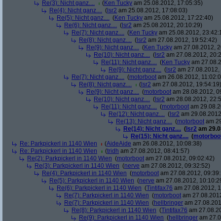
Re(3): Nicht ganz....
(
Ken Tucky
am 25.08.2012, 17:05:35)
Re(4): Nicht ganz....
(
lsr2
am 25.08.2012, 17:08:03)
Re(5): Nicht ganz....
(
Ken Tucky
am 25.08.2012, 17:22:40)
Re(6): Nicht ganz....
(
lsr2
am 25.08.2012, 20:10:29)
Re(7): Nicht ganz....
(
Ken Tucky
am 25.08.2012, 23:42:
Re(8): Nicht ganz....
(
lsr2
am 27.08.2012, 19:52:42)
Re(9): Nicht ganz....
(
Ken Tucky
am 27.08.2012, 2
Re(10): Nicht ganz....
(
lsr2
am 27.08.2012, 20:2
Re(11): Nicht ganz....
(
Ken Tucky
am 27.08.2
Re(9): Nicht ganz....
(
lsr2
am 27.08.2012, 
Re(7): Nicht ganz....
(
motorboot
am 26.08.2012, 11:02:0
Re(8): Nicht ganz....
(
lsr2
am 27.08.2012, 19:54:19
Re(9): Nicht ganz....
(
motorboot
am 28.08.2012, 0
Re(10): Nicht ganz....
(
lsr2
am 28.08.2012, 22:5
Re(11): Nicht ganz....
(
motorboot
am 29.08.2
Re(12): Nicht ganz....
(
lsr2
am 29.08.2012,
Re(13): Nicht ganz....
(
motorboot
am 29
Re(14): Nicht ganz....
(
lsr2
am 29.08
Re(15): Nicht ganz....
(
motorboo
Re: Parkpickerl in 1140 Wien
(
AideAide
am 26.08.2012, 10:08:38)
Re: Parkpickerl in 1140 Wien
(
tridh
am 27.08.2012, 08:41:57)
Re(2): Parkpickerl in 1140 Wien
(
motorboot
am 27.08.2012, 09:02:42)
Re(3): Parkpickerl in 1140 Wien
(
nerve
am 27.08.2012, 09:32:52)
Re(4): Parkpickerl in 1140 Wien
(
motorboot
am 27.08.2012, 09:39:
Re(5): Parkpickerl in 1140 Wien
(
nerve
am 27.08.2012, 10:10:2
Re(6): Parkpickerl in 1140 Wien
(
Tintifax76
am 27.08.2012, 1
Re(7): Parkpickerl in 1140 Wien
(
motorboot
am 27.08.2012
Re(7): Parkpickerl in 1140 Wien
(
hellbringer
am 27.08.2012
Re(8): Parkpickerl in 1140 Wien
(
Tintifax76
am 27.08.20
Re(9): Parkpickerl in 1140 Wien
(
hellbringer
am 27.0