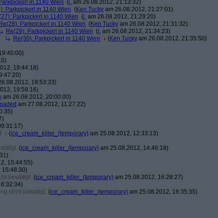
Parkpickerl in 1140 Wien
(
j.
am 26.08.2012, 21:13:32)
): Parkpickerl in 1140 Wien
(
Ken Tucky
am 26.08.2012, 21:27:01)
27): Parkpickerl in 1140 Wien
(
j.
am 26.08.2012, 21:29:20)
Re(28): Parkpickerl in 1140 Wien
(
Ken Tucky
am 26.08.2012, 21:31:32)
Re(29): Parkpickerl in 1140 Wien
(
j.
am 26.08.2012, 21:34:23)
Re(30): Parkpickerl in 1140 Wien
(
Ken Tucky
am 26.08.2012, 21:35:50)
19:40:00)
10)
012, 19:44:18)
9:47:20)
6.08.2012, 19:53:33)
012, 19:58:16)
y
am 26.08.2012, 20:00:00)
loaded
am 27.08.2012, 11:27:22)
0:35)
7)
9:31:17)
t
(
ice_cream_killer_(temporary)
am 25.08.2012, 12:33:13)
tätigt
(
ice_cream_killer_(temporary)
am 25.08.2012, 14:46:18)
31)
2, 15:44:55)
 15:48:30)
ht bestätigt
(
ice_cream_killer_(temporary)
am 25.08.2012, 16:28:27)
6:32:34)
g nicht bestätigt
(
ice_cream_killer_(temporary)
am 25.08.2012, 16:35:35)