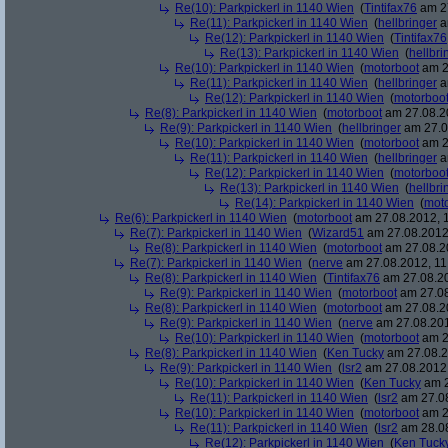
Re(10): Parkpickerl in 1140 Wien
(
Tintifax76
am 27
Re(11): Parkpickerl in 1140 Wien
(
hellbringer
a
Re(12): Parkpickerl in 1140 Wien
(
Tintifax76
Re(13): Parkpickerl in 1140 Wien
(
hellbri
Re(10): Parkpickerl in 1140 Wien
(
motorboot
am 2
Re(11): Parkpickerl in 1140 Wien
(
hellbringer
a
Re(12): Parkpickerl in 1140 Wien
(
motorboo
Re(8): Parkpickerl in 1140 Wien
(
motorboot
am 27.08.20
Re(9): Parkpickerl in 1140 Wien
(
hellbringer
am 27.0
Re(10): Parkpickerl in 1140 Wien
(
motorboot
am 2
Re(11): Parkpickerl in 1140 Wien
(
hellbringer
a
Re(12): Parkpickerl in 1140 Wien
(
motorboo
Re(13): Parkpickerl in 1140 Wien
(
hellbri
Re(14): Parkpickerl in 1140 Wien
(
mot
Re(6): Parkpickerl in 1140 Wien
(
motorboot
am 27.08.2012, 1
Re(7): Parkpickerl in 1140 Wien
(
Wizard51
am 27.08.2012,
Re(8): Parkpickerl in 1140 Wien
(
motorboot
am 27.08.20
Re(7): Parkpickerl in 1140 Wien
(
nerve
am 27.08.2012, 11
Re(8): Parkpickerl in 1140 Wien
(
Tintifax76
am 27.08.20
Re(9): Parkpickerl in 1140 Wien
(
motorboot
am 27.08
Re(8): Parkpickerl in 1140 Wien
(
motorboot
am 27.08.20
Re(9): Parkpickerl in 1140 Wien
(
nerve
am 27.08.201
Re(10): Parkpickerl in 1140 Wien
(
motorboot
am 2
Re(8): Parkpickerl in 1140 Wien
(
Ken Tucky
am 27.08.2
Re(9): Parkpickerl in 1140 Wien
(
lsr2
am 27.08.2012,
Re(10): Parkpickerl in 1140 Wien
(
Ken Tucky
am 2
Re(11): Parkpickerl in 1140 Wien
(
lsr2
am 27.08
Re(10): Parkpickerl in 1140 Wien
(
motorboot
am 2
Re(11): Parkpickerl in 1140 Wien
(
lsr2
am 28.08
Re(12): Parkpickerl in 1140 Wien
(
Ken Tuck