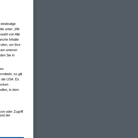
eindeutige
ie unter „Wir
wahl von Alle
anche Inhalte
rufen, um Ihre
n am unteren
den Sie in
nes
tteln, so gilt
n die USA. Es
wecken
ellen, in dem
von oder Zugriff
und der