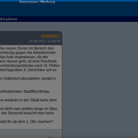
Impressum
|
Werbung
Mal gelesen)
fragender?
24.08.2012, 14:49:38
t. Die neuen Zonen im Bereich des
a eindeutig gegen die Arbeitnehmer
 das Auto angewiesen, da der
ch Hause geht, ist eine Frechheit.
ochleistungsstrecke nach St. Pölten
est tagsüber, lt. Gerüchten soll es
Hütteldorf abzustellen, kostet in
ohlhabenden Stadtflüchtlinge,
ne weiteres in der Stadt nahe dem
nd steht man endlos lange im Stau.
d der Stosszeit braucht man beim
erdet Ihr ab dem 1. Okt. machen?