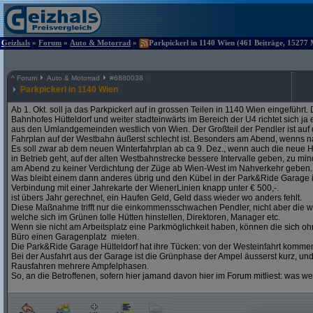
Geizhals
»
Forum
»
Auto & Motorrad
»
Parkpickerl in 1140 Wien (461 Beiträge, 15277 
^
Forum
Auto & Motorrad
#
6880038
Parkpickerl in 1140 Wien
Ab 1. Okt. soll ja das Parkpickerl auf in grossen Teilen in 1140 Wien eingeführ
Bahnhofes Hütteldorf und weiter stadteinwärts im Bereich der U4 richtet sich j
aus den Umlandgemeinden westlich von Wien. Der Großteil der Pendler ist auf
Fahrplan auf der Westbahn äußerst schlecht ist. Besonders am Abend, wenns na
Es soll zwar ab dem neuen Winterfahrplan ab ca 9. Dez., wenn auch die neue H
in Betrieb geht, auf der alten Westbahnstrecke bessere Intervalle geben, zu mind
am Abend zu keiner Verdichtung der Züge ab Wien-West im Nahverkehr geben.
Was bleibt einem dann anderes übrig und den Kübel in der Park&Ride Garage in 
Verbindung mit einer Jahrekarte der WienerLinien knapp unter € 500,-.
ist übers Jahr gerechnet, ein Haufen Geld, Geld dass wieder wo anders fehlt.
Diese Maßnahme trifft nur die einkommensschwachen Pendler, nicht aber die w
welche sich im Grünen tolle Hütten hinstellen, Direktoren, Manager etc.
Wenn sie nicht am Arbeitsplatz eine Parkmöglichkeit haben, können die sich oh
Büro einen Garagenplatz mieten.
Die Park&Ride Garage Hütteldorf hat ihre Tücken: von der Westeinfahrt komme
Bei der Ausfahrt aus der Garage ist die Grünphase der Ampel äusserst kurz, un
Rausfahren mehrere Ampfelphasen.
So, an die Betroffenen, sofern hier jamand davon hier im Forum mitliest: was w