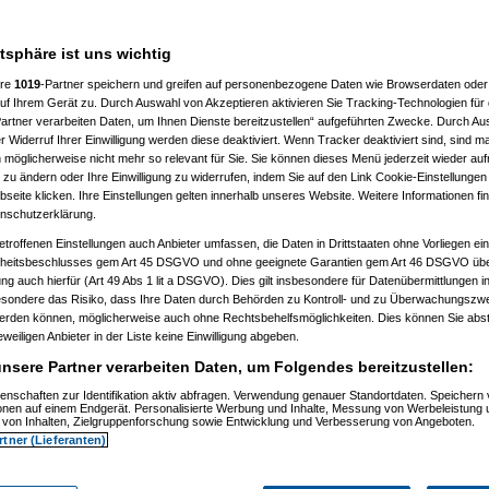
atsphäre ist uns wichtig
ere
1019
-Partner speichern und greifen auf personenbezogene Daten wie Browserdaten oder 
f Ihrem Gerät zu. Durch Auswahl von Akzeptieren aktivieren Sie Tracking-Technologien für d
)
artner verarbeiten Daten, um Ihnen Dienste bereitzustellen“ aufgeführten Zwecke. Durch Aus
 Widerruf Ihrer Einwilligung werden diese deaktiviert. Wenn Tracker deaktiviert sind, sind m
2)
 möglicherweise nicht mehr so relevant für Sie. Sie können dieses Menü jederzeit wieder auf
:24:54)
 zu ändern oder Ihre Einwilligung zu widerrufen, indem Sie auf den Link Cookie-Einstellunge
9)
eite klicken. Ihre Einstellungen gelten innerhalb unseres Website. Weitere Informationen fin
5)
nschutzerklärung.
6:08)
etroffenen Einstellungen auch Anbieter umfassen, die Daten in Drittstaaten ohne Vorliegen ei
)
itsbeschlusses gem Art 45 DSGVO und ohne geeignete Garantien gem Art 46 DSGVO übermi
gung auch hierfür (Art 49 Abs 1 lit a DSGVO). Dies gilt insbesondere für Datenübermittlungen i
09:02)
esondere das Risiko, dass Ihre Daten durch Behörden zu Kontroll- und zu Überwachungsz
11)
werden können, möglicherweise auch ohne Rechtsbehelfsmöglichkeiten. Dies können Sie abst
12)
eweiligen Anbieter in der Liste keine Einwilligung abgeben.
9:34:11)
0:53:29)
nsere Partner verarbeiten Daten, um Folgendes bereitzustellen:
12, 10:59:10)
12, 14:09:38)
enschaften zur Identifikation aktiv abfragen. Verwendung genauer Standortdaten. Speichern 
6.08.2012, 18:11:13)
ionen auf einem Endgerät. Personalisierte Werbung und Inhalte, Messung von Werbeleistung 
.08.2012, 18:38:09)
von Inhalten, Zielgruppenforschung sowie Entwicklung und Verbesserung von Angeboten.
t
am 26.08.2012, 18:58:27)
rtner (Lieferanten)
am 26.08.2012, 19:04:34)
orboot
am 26.08.2012, 19:07:12)
amski
am 26.08.2012, 19:17:15)