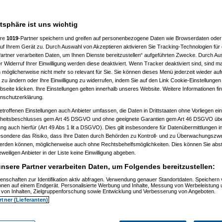
atsphäre ist uns wichtig
ere
1019
-Partner speichern und greifen auf personenbezogene Daten wie Browserdaten oder 
f Ihrem Gerät zu. Durch Auswahl von Akzeptieren aktivieren Sie Tracking-Technologien für d
)
artner verarbeiten Daten, um Ihnen Dienste bereitzustellen“ aufgeführten Zwecke. Durch Aus
 Widerruf Ihrer Einwilligung werden diese deaktiviert. Wenn Tracker deaktiviert sind, sind m
2)
 möglicherweise nicht mehr so relevant für Sie. Sie können dieses Menü jederzeit wieder auf
:24:54)
 zu ändern oder Ihre Einwilligung zu widerrufen, indem Sie auf den Link Cookie-Einstellunge
9)
eite klicken. Ihre Einstellungen gelten innerhalb unseres Website. Weitere Informationen fin
5)
nschutzerklärung.
6:08)
etroffenen Einstellungen auch Anbieter umfassen, die Daten in Drittstaaten ohne Vorliegen ei
)
itsbeschlusses gem Art 45 DSGVO und ohne geeignete Garantien gem Art 46 DSGVO übermi
gung auch hierfür (Art 49 Abs 1 lit a DSGVO). Dies gilt insbesondere für Datenübermittlungen i
09:02)
esondere das Risiko, dass Ihre Daten durch Behörden zu Kontroll- und zu Überwachungsz
11)
werden können, möglicherweise auch ohne Rechtsbehelfsmöglichkeiten. Dies können Sie abst
12)
eweiligen Anbieter in der Liste keine Einwilligung abgeben.
9:34:11)
0:53:29)
nsere Partner verarbeiten Daten, um Folgendes bereitzustellen:
12, 10:59:10)
12, 14:09:38)
enschaften zur Identifikation aktiv abfragen. Verwendung genauer Standortdaten. Speichern 
6.08.2012, 18:11:13)
ionen auf einem Endgerät. Personalisierte Werbung und Inhalte, Messung von Werbeleistung 
.08.2012, 18:38:09)
von Inhalten, Zielgruppenforschung sowie Entwicklung und Verbesserung von Angeboten.
t
am 26.08.2012, 18:58:27)
rtner (Lieferanten)
am 26.08.2012, 19:04:34)
orboot
am 26.08.2012, 19:07:12)
amski
am 26.08.2012, 19:17:15)