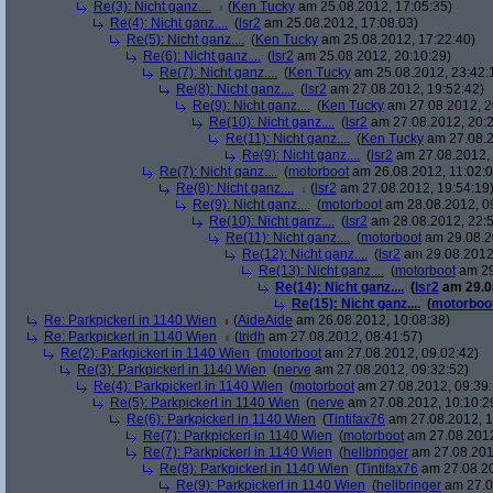
Re(3): Nicht ganz....
(
Ken Tucky
am 25.08.2012, 17:05:35)
Re(4): Nicht ganz....
(
lsr2
am 25.08.2012, 17:08:03)
Re(5): Nicht ganz....
(
Ken Tucky
am 25.08.2012, 17:22:40)
Re(6): Nicht ganz....
(
lsr2
am 25.08.2012, 20:10:29)
Re(7): Nicht ganz....
(
Ken Tucky
am 25.08.2012, 23:42:
Re(8): Nicht ganz....
(
lsr2
am 27.08.2012, 19:52:42)
Re(9): Nicht ganz....
(
Ken Tucky
am 27.08.2012, 2
Re(10): Nicht ganz....
(
lsr2
am 27.08.2012, 20:2
Re(11): Nicht ganz....
(
Ken Tucky
am 27.08.2
Re(9): Nicht ganz....
(
lsr2
am 27.08.2012, 
Re(7): Nicht ganz....
(
motorboot
am 26.08.2012, 11:02:0
Re(8): Nicht ganz....
(
lsr2
am 27.08.2012, 19:54:19
Re(9): Nicht ganz....
(
motorboot
am 28.08.2012, 0
Re(10): Nicht ganz....
(
lsr2
am 28.08.2012, 22:5
Re(11): Nicht ganz....
(
motorboot
am 29.08.2
Re(12): Nicht ganz....
(
lsr2
am 29.08.2012,
Re(13): Nicht ganz....
(
motorboot
am 29
Re(14): Nicht ganz....
(
lsr2
am 29.08
Re(15): Nicht ganz....
(
motorboo
Re: Parkpickerl in 1140 Wien
(
AideAide
am 26.08.2012, 10:08:38)
Re: Parkpickerl in 1140 Wien
(
tridh
am 27.08.2012, 08:41:57)
Re(2): Parkpickerl in 1140 Wien
(
motorboot
am 27.08.2012, 09:02:42)
Re(3): Parkpickerl in 1140 Wien
(
nerve
am 27.08.2012, 09:32:52)
Re(4): Parkpickerl in 1140 Wien
(
motorboot
am 27.08.2012, 09:39:
Re(5): Parkpickerl in 1140 Wien
(
nerve
am 27.08.2012, 10:10:2
Re(6): Parkpickerl in 1140 Wien
(
Tintifax76
am 27.08.2012, 1
Re(7): Parkpickerl in 1140 Wien
(
motorboot
am 27.08.2012
Re(7): Parkpickerl in 1140 Wien
(
hellbringer
am 27.08.2012
Re(8): Parkpickerl in 1140 Wien
(
Tintifax76
am 27.08.20
Re(9): Parkpickerl in 1140 Wien
(
hellbringer
am 27.0