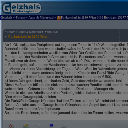
Geizhals
»
Forum
»
Auto & Motorrad
»
Parkpickerl in 1140 Wien (461 Beiträge, 15277 
^
Forum
Auto & Motorrad
#
6880038
Parkpickerl in 1140 Wien
Ab 1. Okt. soll ja das Parkpickerl auf in grossen Teilen in 1140 Wien eingeführ
Bahnhofes Hütteldorf und weiter stadteinwärts im Bereich der U4 richtet sich j
aus den Umlandgemeinden westlich von Wien. Der Großteil der Pendler ist auf
Fahrplan auf der Westbahn äußerst schlecht ist. Besonders am Abend, wenns na
Es soll zwar ab dem neuen Winterfahrplan ab ca 9. Dez., wenn auch die neue H
in Betrieb geht, auf der alten Westbahnstrecke bessere Intervalle geben, zu mind
am Abend zu keiner Verdichtung der Züge ab Wien-West im Nahverkehr geben.
Was bleibt einem dann anderes übrig und den Kübel in der Park&Ride Garage in 
Verbindung mit einer Jahrekarte der WienerLinien knapp unter € 500,-.
ist übers Jahr gerechnet, ein Haufen Geld, Geld dass wieder wo anders fehlt.
Diese Maßnahme trifft nur die einkommensschwachen Pendler, nicht aber die w
welche sich im Grünen tolle Hütten hinstellen, Direktoren, Manager etc.
Wenn sie nicht am Arbeitsplatz eine Parkmöglichkeit haben, können die sich oh
Büro einen Garagenplatz mieten.
Die Park&Ride Garage Hütteldorf hat ihre Tücken: von der Westeinfahrt komme
Bei der Ausfahrt aus der Garage ist die Grünphase der Ampel äusserst kurz, un
Rausfahren mehrere Ampfelphasen.
So, an die Betroffenen, sofern hier jamand davon hier im Forum mitliest: was w