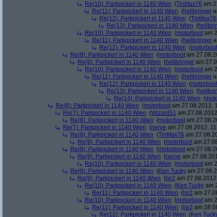
Re(10): Parkpickerl in 1140 Wien
(
Tintifax76
am 27
Re(11): Parkpickerl in 1140 Wien
(
hellbringer
a
Re(12): Parkpickerl in 1140 Wien
(
Tintifax76
Re(13): Parkpickerl in 1140 Wien
(
hellbri
Re(10): Parkpickerl in 1140 Wien
(
motorboot
am 2
Re(11): Parkpickerl in 1140 Wien
(
hellbringer
a
Re(12): Parkpickerl in 1140 Wien
(
motorboo
Re(8): Parkpickerl in 1140 Wien
(
motorboot
am 27.08.20
Re(9): Parkpickerl in 1140 Wien
(
hellbringer
am 27.0
Re(10): Parkpickerl in 1140 Wien
(
motorboot
am 2
Re(11): Parkpickerl in 1140 Wien
(
hellbringer
a
Re(12): Parkpickerl in 1140 Wien
(
motorboo
Re(13): Parkpickerl in 1140 Wien
(
hellbri
Re(14): Parkpickerl in 1140 Wien
(
mot
Re(6): Parkpickerl in 1140 Wien
(
motorboot
am 27.08.2012, 1
Re(7): Parkpickerl in 1140 Wien
(
Wizard51
am 27.08.2012,
Re(8): Parkpickerl in 1140 Wien
(
motorboot
am 27.08.20
Re(7): Parkpickerl in 1140 Wien
(
nerve
am 27.08.2012, 11
Re(8): Parkpickerl in 1140 Wien
(
Tintifax76
am 27.08.20
Re(9): Parkpickerl in 1140 Wien
(
motorboot
am 27.08
Re(8): Parkpickerl in 1140 Wien
(
motorboot
am 27.08.20
Re(9): Parkpickerl in 1140 Wien
(
nerve
am 27.08.201
Re(10): Parkpickerl in 1140 Wien
(
motorboot
am 2
Re(8): Parkpickerl in 1140 Wien
(
Ken Tucky
am 27.08.2
Re(9): Parkpickerl in 1140 Wien
(
lsr2
am 27.08.2012,
Re(10): Parkpickerl in 1140 Wien
(
Ken Tucky
am 2
Re(11): Parkpickerl in 1140 Wien
(
lsr2
am 27.08
Re(10): Parkpickerl in 1140 Wien
(
motorboot
am 2
Re(11): Parkpickerl in 1140 Wien
(
lsr2
am 28.08
Re(12): Parkpickerl in 1140 Wien
(
Ken Tuck