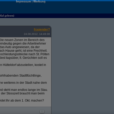
Impressum
|
Werbung
Mal gelesen)
fragender?
24.08.2012, 14:49:38
t. Die neuen Zonen im Bereich des
a eindeutig gegen die Arbeitnehmer
 das Auto angewiesen, da der
ch Hause geht, ist eine Frechheit.
ochleistungsstrecke nach St. Pölten
est tagsüber, lt. Gerüchten soll es
Hütteldorf abzustellen, kostet in
ohlhabenden Stadtflüchtlinge,
ne weiteres in der Stadt nahe dem
nd steht man endlos lange im Stau.
d der Stosszeit braucht man beim
erdet Ihr ab dem 1. Okt. machen?