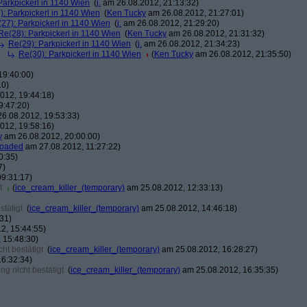
Parkpickerl in 1140 Wien
(
j.
am 26.08.2012, 21:13:32)
): Parkpickerl in 1140 Wien
(
Ken Tucky
am 26.08.2012, 21:27:01)
27): Parkpickerl in 1140 Wien
(
j.
am 26.08.2012, 21:29:20)
Re(28): Parkpickerl in 1140 Wien
(
Ken Tucky
am 26.08.2012, 21:31:32)
Re(29): Parkpickerl in 1140 Wien
(
j.
am 26.08.2012, 21:34:23)
Re(30): Parkpickerl in 1140 Wien
(
Ken Tucky
am 26.08.2012, 21:35:50)
19:40:00)
10)
012, 19:44:18)
9:47:20)
6.08.2012, 19:53:33)
012, 19:58:16)
y
am 26.08.2012, 20:00:00)
loaded
am 27.08.2012, 11:27:22)
0:35)
7)
9:31:17)
t
(
ice_cream_killer_(temporary)
am 25.08.2012, 12:33:13)
tätigt
(
ice_cream_killer_(temporary)
am 25.08.2012, 14:46:18)
31)
2, 15:44:55)
 15:48:30)
ht bestätigt
(
ice_cream_killer_(temporary)
am 25.08.2012, 16:28:27)
6:32:34)
g nicht bestätigt
(
ice_cream_killer_(temporary)
am 25.08.2012, 16:35:35)