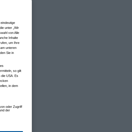
eindeutige
ie unter „Wir
wahl von Alle
anche Inhalte
rufen, um Ihre
n am unteren
den Sie in
nes
tteln, so gilt
n die USA. Es
wecken
ellen, in dem
von oder Zugriff
und der