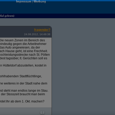
Impressum
|
Werbung
Mal gelesen)
fragender?
24.08.2012, 14:49:38
t. Die neuen Zonen im Bereich des
a eindeutig gegen die Arbeitnehmer
 das Auto angewiesen, da der
ch Hause geht, ist eine Frechheit.
ochleistungsstrecke nach St. Pölten
est tagsüber, lt. Gerüchten soll es
Hütteldorf abzustellen, kostet in
ohlhabenden Stadtflüchtlinge,
ne weiteres in der Stadt nahe dem
nd steht man endlos lange im Stau.
d der Stosszeit braucht man beim
erdet Ihr ab dem 1. Okt. machen?