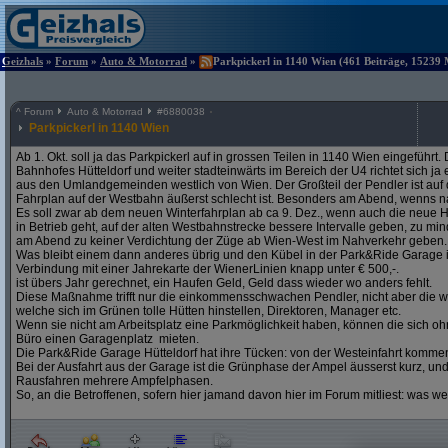
Geizhals
»
Forum
»
Auto & Motorrad
»
Parkpickerl in 1140 Wien (461 Beiträge, 15239 
^
Forum
Auto & Motorrad
#
6880038
Parkpickerl in 1140 Wien
Ab 1. Okt. soll ja das Parkpickerl auf in grossen Teilen in 1140 Wien eingeführ
Bahnhofes Hütteldorf und weiter stadteinwärts im Bereich der U4 richtet sich j
aus den Umlandgemeinden westlich von Wien. Der Großteil der Pendler ist auf
Fahrplan auf der Westbahn äußerst schlecht ist. Besonders am Abend, wenns na
Es soll zwar ab dem neuen Winterfahrplan ab ca 9. Dez., wenn auch die neue H
in Betrieb geht, auf der alten Westbahnstrecke bessere Intervalle geben, zu mind
am Abend zu keiner Verdichtung der Züge ab Wien-West im Nahverkehr geben.
Was bleibt einem dann anderes übrig und den Kübel in der Park&Ride Garage in 
Verbindung mit einer Jahrekarte der WienerLinien knapp unter € 500,-.
ist übers Jahr gerechnet, ein Haufen Geld, Geld dass wieder wo anders fehlt.
Diese Maßnahme trifft nur die einkommensschwachen Pendler, nicht aber die w
welche sich im Grünen tolle Hütten hinstellen, Direktoren, Manager etc.
Wenn sie nicht am Arbeitsplatz eine Parkmöglichkeit haben, können die sich oh
Büro einen Garagenplatz mieten.
Die Park&Ride Garage Hütteldorf hat ihre Tücken: von der Westeinfahrt komme
Bei der Ausfahrt aus der Garage ist die Grünphase der Ampel äusserst kurz, un
Rausfahren mehrere Ampfelphasen.
So, an die Betroffenen, sofern hier jamand davon hier im Forum mitliest: was w