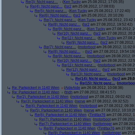
Re(3): Nicht ganz....
(
Ken Tucky
am 25.08.2012, 17:05:35)
Re(4): Nicht ganz....
(
lsr2
am 25.08.2012, 17:08:03)
Re(5): Nicht ganz....
(
Ken Tucky
am 25.08.2012, 17:22:40)
Re(6): Nicht ganz....
(
lsr2
am 25.08.2012, 20:10:29)
Re(7): Nicht ganz....
(
Ken Tucky
am 25.08.2012, 23:42:
Re(8): Nicht ganz....
(
lsr2
am 27.08.2012, 19:52:42)
Re(9): Nicht ganz....
(
Ken Tucky
am 27.08.2012, 2
Re(10): Nicht ganz....
(
lsr2
am 27.08.2012, 20:2
Re(11): Nicht ganz....
(
Ken Tucky
am 27.08.2
Re(9): Nicht ganz....
(
lsr2
am 27.08.2012, 
Re(7): Nicht ganz....
(
motorboot
am 26.08.2012, 11:02:0
Re(8): Nicht ganz....
(
lsr2
am 27.08.2012, 19:54:19
Re(9): Nicht ganz....
(
motorboot
am 28.08.2012, 0
Re(10): Nicht ganz....
(
lsr2
am 28.08.2012, 22:5
Re(11): Nicht ganz....
(
motorboot
am 29.08.2
Re(12): Nicht ganz....
(
lsr2
am 29.08.2012,
Re(13): Nicht ganz....
(
motorboot
am 29
Re(14): Nicht ganz....
(
lsr2
am 29.08
Re(15): Nicht ganz....
(
motorboo
Re: Parkpickerl in 1140 Wien
(
AideAide
am 26.08.2012, 10:08:38)
Re: Parkpickerl in 1140 Wien
(
tridh
am 27.08.2012, 08:41:57)
Re(2): Parkpickerl in 1140 Wien
(
motorboot
am 27.08.2012, 09:02:42)
Re(3): Parkpickerl in 1140 Wien
(
nerve
am 27.08.2012, 09:32:52)
Re(4): Parkpickerl in 1140 Wien
(
motorboot
am 27.08.2012, 09:39:
Re(5): Parkpickerl in 1140 Wien
(
nerve
am 27.08.2012, 10:10:2
Re(6): Parkpickerl in 1140 Wien
(
Tintifax76
am 27.08.2012, 1
Re(7): Parkpickerl in 1140 Wien
(
motorboot
am 27.08.2012
Re(7): Parkpickerl in 1140 Wien
(
hellbringer
am 27.08.2012
Re(8): Parkpickerl in 1140 Wien
(
Tintifax76
am 27.08.20
Re(9): Parkpickerl in 1140 Wien
(
hellbringer
am 27.0