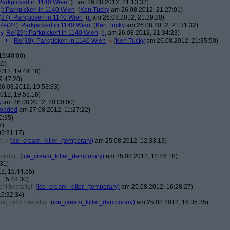
Parkpickerl in 1140 Wien
(
j.
am 26.08.2012, 21:13:32)
): Parkpickerl in 1140 Wien
(
Ken Tucky
am 26.08.2012, 21:27:01)
27): Parkpickerl in 1140 Wien
(
j.
am 26.08.2012, 21:29:20)
Re(28): Parkpickerl in 1140 Wien
(
Ken Tucky
am 26.08.2012, 21:31:32)
Re(29): Parkpickerl in 1140 Wien
(
j.
am 26.08.2012, 21:34:23)
Re(30): Parkpickerl in 1140 Wien
(
Ken Tucky
am 26.08.2012, 21:35:50)
19:40:00)
10)
012, 19:44:18)
9:47:20)
6.08.2012, 19:53:33)
012, 19:58:16)
y
am 26.08.2012, 20:00:00)
loaded
am 27.08.2012, 11:27:22)
0:35)
7)
9:31:17)
t
(
ice_cream_killer_(temporary)
am 25.08.2012, 12:33:13)
tätigt
(
ice_cream_killer_(temporary)
am 25.08.2012, 14:46:18)
31)
2, 15:44:55)
 15:48:30)
ht bestätigt
(
ice_cream_killer_(temporary)
am 25.08.2012, 16:28:27)
6:32:34)
g nicht bestätigt
(
ice_cream_killer_(temporary)
am 25.08.2012, 16:35:35)