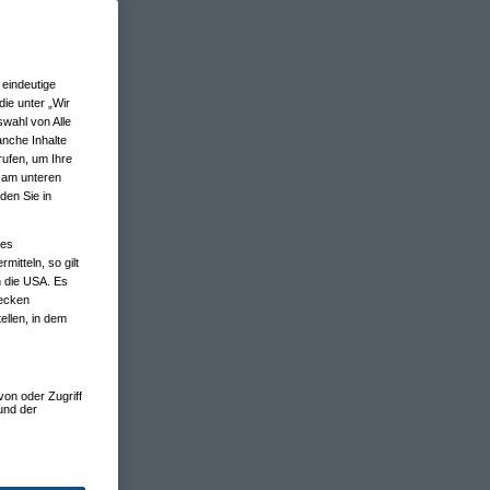
eindeutige
ie unter „Wir
wahl von Alle
anche Inhalte
rufen, um Ihre
n am unteren
den Sie in
nes
tteln, so gilt
n die USA. Es
wecken
ellen, in dem
von oder Zugriff
und der