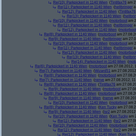
Re(10): Parkpickerl in 1140 Wien
(
Tintifax76
am 27
Re(11): Parkpickerl in 1140 Wien
(
hellbringer
a
Re(12): Parkpickerl in 1140 Wien
(
Tintifax76
Re(13): Parkpickerl in 1140 Wien
(
hellbri
Re(10): Parkpickerl in 1140 Wien
(
motorboot
am 2
Re(11): Parkpickerl in 1140 Wien
(
hellbringer
a
Re(12): Parkpickerl in 1140 Wien
(
motorboo
Re(8): Parkpickerl in 1140 Wien
(
motorboot
am 27.08.20
Re(9): Parkpickerl in 1140 Wien
(
hellbringer
am 27.0
Re(10): Parkpickerl in 1140 Wien
(
motorboot
am 2
Re(11): Parkpickerl in 1140 Wien
(
hellbringer
a
Re(12): Parkpickerl in 1140 Wien
(
motorboo
Re(13): Parkpickerl in 1140 Wien
(
hellbri
Re(14): Parkpickerl in 1140 Wien
(
mot
Re(6): Parkpickerl in 1140 Wien
(
motorboot
am 27.08.2012, 1
Re(7): Parkpickerl in 1140 Wien
(
Wizard51
am 27.08.2012,
Re(8): Parkpickerl in 1140 Wien
(
motorboot
am 27.08.20
Re(7): Parkpickerl in 1140 Wien
(
nerve
am 27.08.2012, 11
Re(8): Parkpickerl in 1140 Wien
(
Tintifax76
am 27.08.20
Re(9): Parkpickerl in 1140 Wien
(
motorboot
am 27.08
Re(8): Parkpickerl in 1140 Wien
(
motorboot
am 27.08.20
Re(9): Parkpickerl in 1140 Wien
(
nerve
am 27.08.201
Re(10): Parkpickerl in 1140 Wien
(
motorboot
am 2
Re(8): Parkpickerl in 1140 Wien
(
Ken Tucky
am 27.08.2
Re(9): Parkpickerl in 1140 Wien
(
lsr2
am 27.08.2012,
Re(10): Parkpickerl in 1140 Wien
(
Ken Tucky
am 2
Re(11): Parkpickerl in 1140 Wien
(
lsr2
am 27.08
Re(10): Parkpickerl in 1140 Wien
(
motorboot
am 2
Re(11): Parkpickerl in 1140 Wien
(
lsr2
am 28.08
Re(12): Parkpickerl in 1140 Wien
(
Ken Tuck