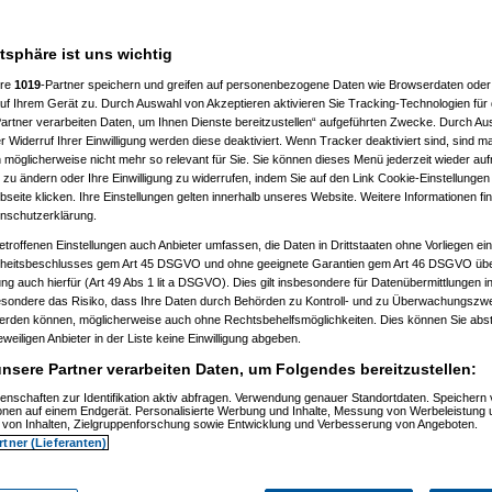
atsphäre ist uns wichtig
ere
1019
-Partner speichern und greifen auf personenbezogene Daten wie Browserdaten oder 
f Ihrem Gerät zu. Durch Auswahl von Akzeptieren aktivieren Sie Tracking-Technologien für d
)
artner verarbeiten Daten, um Ihnen Dienste bereitzustellen“ aufgeführten Zwecke. Durch Aus
 Widerruf Ihrer Einwilligung werden diese deaktiviert. Wenn Tracker deaktiviert sind, sind m
2)
 möglicherweise nicht mehr so relevant für Sie. Sie können dieses Menü jederzeit wieder auf
:24:54)
 zu ändern oder Ihre Einwilligung zu widerrufen, indem Sie auf den Link Cookie-Einstellunge
9)
eite klicken. Ihre Einstellungen gelten innerhalb unseres Website. Weitere Informationen fin
5)
nschutzerklärung.
6:08)
etroffenen Einstellungen auch Anbieter umfassen, die Daten in Drittstaaten ohne Vorliegen ei
)
itsbeschlusses gem Art 45 DSGVO und ohne geeignete Garantien gem Art 46 DSGVO übermi
gung auch hierfür (Art 49 Abs 1 lit a DSGVO). Dies gilt insbesondere für Datenübermittlungen i
09:02)
esondere das Risiko, dass Ihre Daten durch Behörden zu Kontroll- und zu Überwachungsz
11)
werden können, möglicherweise auch ohne Rechtsbehelfsmöglichkeiten. Dies können Sie abst
12)
eweiligen Anbieter in der Liste keine Einwilligung abgeben.
9:34:11)
0:53:29)
nsere Partner verarbeiten Daten, um Folgendes bereitzustellen:
12, 10:59:10)
12, 14:09:38)
enschaften zur Identifikation aktiv abfragen. Verwendung genauer Standortdaten. Speichern 
6.08.2012, 18:11:13)
ionen auf einem Endgerät. Personalisierte Werbung und Inhalte, Messung von Werbeleistung 
.08.2012, 18:38:09)
von Inhalten, Zielgruppenforschung sowie Entwicklung und Verbesserung von Angeboten.
t
am 26.08.2012, 18:58:27)
rtner (Lieferanten)
am 26.08.2012, 19:04:34)
orboot
am 26.08.2012, 19:07:12)
amski
am 26.08.2012, 19:17:15)