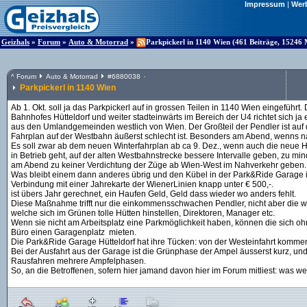
Impressum
|
Wer
Geizhals
»
Forum
»
Auto & Motorrad
»
Parkpickerl in 1140 Wien (461 Beiträge, 15246 
^
Forum
Auto & Motorrad
#
6880038
Parkpickerl in 1140 Wien
Ab 1. Okt. soll ja das Parkpickerl auf in grossen Teilen in 1140 Wien eingeführ
Bahnhofes Hütteldorf und weiter stadteinwärts im Bereich der U4 richtet sich j
aus den Umlandgemeinden westlich von Wien. Der Großteil der Pendler ist auf
Fahrplan auf der Westbahn äußerst schlecht ist. Besonders am Abend, wenns na
Es soll zwar ab dem neuen Winterfahrplan ab ca 9. Dez., wenn auch die neue H
in Betrieb geht, auf der alten Westbahnstrecke bessere Intervalle geben, zu mind
am Abend zu keiner Verdichtung der Züge ab Wien-West im Nahverkehr geben.
Was bleibt einem dann anderes übrig und den Kübel in der Park&Ride Garage in 
Verbindung mit einer Jahrekarte der WienerLinien knapp unter € 500,-.
ist übers Jahr gerechnet, ein Haufen Geld, Geld dass wieder wo anders fehlt.
Diese Maßnahme trifft nur die einkommensschwachen Pendler, nicht aber die w
welche sich im Grünen tolle Hütten hinstellen, Direktoren, Manager etc.
Wenn sie nicht am Arbeitsplatz eine Parkmöglichkeit haben, können die sich oh
Büro einen Garagenplatz mieten.
Die Park&Ride Garage Hütteldorf hat ihre Tücken: von der Westeinfahrt komme
Bei der Ausfahrt aus der Garage ist die Grünphase der Ampel äusserst kurz, un
Rausfahren mehrere Ampfelphasen.
So, an die Betroffenen, sofern hier jamand davon hier im Forum mitliest: was w