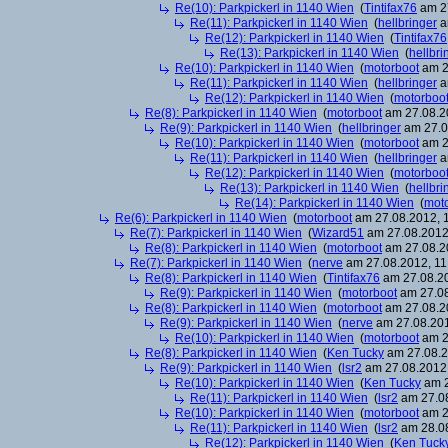
Re(10): Parkpickerl in 1140 Wien
(
Tintifax76
am 27
Re(11): Parkpickerl in 1140 Wien
(
hellbringer
a
Re(12): Parkpickerl in 1140 Wien
(
Tintifax76
Re(13): Parkpickerl in 1140 Wien
(
hellbri
Re(10): Parkpickerl in 1140 Wien
(
motorboot
am 2
Re(11): Parkpickerl in 1140 Wien
(
hellbringer
a
Re(12): Parkpickerl in 1140 Wien
(
motorboo
Re(8): Parkpickerl in 1140 Wien
(
motorboot
am 27.08.20
Re(9): Parkpickerl in 1140 Wien
(
hellbringer
am 27.0
Re(10): Parkpickerl in 1140 Wien
(
motorboot
am 2
Re(11): Parkpickerl in 1140 Wien
(
hellbringer
a
Re(12): Parkpickerl in 1140 Wien
(
motorboo
Re(13): Parkpickerl in 1140 Wien
(
hellbri
Re(14): Parkpickerl in 1140 Wien
(
mot
Re(6): Parkpickerl in 1140 Wien
(
motorboot
am 27.08.2012, 1
Re(7): Parkpickerl in 1140 Wien
(
Wizard51
am 27.08.2012,
Re(8): Parkpickerl in 1140 Wien
(
motorboot
am 27.08.20
Re(7): Parkpickerl in 1140 Wien
(
nerve
am 27.08.2012, 11
Re(8): Parkpickerl in 1140 Wien
(
Tintifax76
am 27.08.20
Re(9): Parkpickerl in 1140 Wien
(
motorboot
am 27.08
Re(8): Parkpickerl in 1140 Wien
(
motorboot
am 27.08.20
Re(9): Parkpickerl in 1140 Wien
(
nerve
am 27.08.201
Re(10): Parkpickerl in 1140 Wien
(
motorboot
am 2
Re(8): Parkpickerl in 1140 Wien
(
Ken Tucky
am 27.08.2
Re(9): Parkpickerl in 1140 Wien
(
lsr2
am 27.08.2012,
Re(10): Parkpickerl in 1140 Wien
(
Ken Tucky
am 2
Re(11): Parkpickerl in 1140 Wien
(
lsr2
am 27.08
Re(10): Parkpickerl in 1140 Wien
(
motorboot
am 2
Re(11): Parkpickerl in 1140 Wien
(
lsr2
am 28.08
Re(12): Parkpickerl in 1140 Wien
(
Ken Tuck