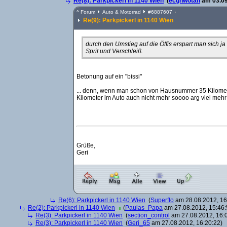
Re(8): Parkpickerl in 1140 Wien
(
ecgnwotan
am 03.09
^
Forum
Auto & Motorrad
#
6887607
Re(9): Parkpickerl in 1140 Wien
durch den Umstieg auf die Öffis erspart man sich ja
Sprit und Verschleiß.
Betonung auf ein "bissi"
... denn, wenn man schon von Hausnummer 35 Kilomet
Kilometer im Auto auch nicht mehr soooo arg viel mehr 
Grüße,
Geri
Re(6): Parkpickerl in 1140 Wien
(
Superflo
am 28.08.2012, 16
Re(2): Parkpickerl in 1140 Wien
(
Paulas_Papa
am 27.08.2012, 15:46:
Re(3): Parkpickerl in 1140 Wien
(
section_control
am 27.08.2012, 16:
Re(3): Parkpickerl in 1140 Wien
(
Geri_65
am 27.08.2012, 16:20:22)