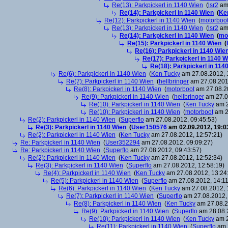
Re(13): Parkpickerl in 1140 Wien
(
lsr2
am 
Re(14): Parkpickerl in 1140 Wien
(
Ke
Re(12): Parkpickerl in 1140 Wien
(
motorboo
Re(13): Parkpickerl in 1140 Wien
(
lsr2
am 
Re(14): Parkpickerl in 1140 Wien
(
mo
Re(15): Parkpickerl in 1140 Wien
(
Re(16): Parkpickerl in 1140 Wie
Re(17): Parkpickerl in 1140 W
Re(18): Parkpickerl in 114
Re(6): Parkpickerl in 1140 Wien
(
Ken Tucky
am 27.08.2012, 
Re(7): Parkpickerl in 1140 Wien
(
hellbringer
am 27.08.201
Re(8): Parkpickerl in 1140 Wien
(
motorboot
am 27.08.20
Re(9): Parkpickerl in 1140 Wien
(
hellbringer
am 27.0
Re(10): Parkpickerl in 1140 Wien
(
Ken Tucky
am 2
Re(10): Parkpickerl in 1140 Wien
(
motorboot
am 2
Re(2): Parkpickerl in 1140 Wien
(
Superflo
am 27.08.2012, 09:45:53)
Re(3): Parkpickerl in 1140 Wien
(
User150576
am 02.09.2012, 19:0
Re(2): Parkpickerl in 1140 Wien
(
Ken Tucky
am 27.08.2012, 12:57:21)
Re: Parkpickerl in 1140 Wien
(
User352294
am 27.08.2012, 09:09:27)
Re: Parkpickerl in 1140 Wien
(
Superflo
am 27.08.2012, 09:43:57)
Re(2): Parkpickerl in 1140 Wien
(
Ken Tucky
am 27.08.2012, 12:52:34)
Re(3): Parkpickerl in 1140 Wien
(
Superflo
am 27.08.2012, 12:58:19)
Re(4): Parkpickerl in 1140 Wien
(
Ken Tucky
am 27.08.2012, 13:24
Re(5): Parkpickerl in 1140 Wien
(
Superflo
am 27.08.2012, 14:11
Re(6): Parkpickerl in 1140 Wien
(
Ken Tucky
am 27.08.2012, 
Re(7): Parkpickerl in 1140 Wien
(
Superflo
am 27.08.2012, 
Re(8): Parkpickerl in 1140 Wien
(
Ken Tucky
am 27.08.2
Re(9): Parkpickerl in 1140 Wien
(
Superflo
am 28.08.2
Re(10): Parkpickerl in 1140 Wien
(
Ken Tucky
am 2
Re(11): Parkpickerl in 1140 Wien
(
Superflo
am 2