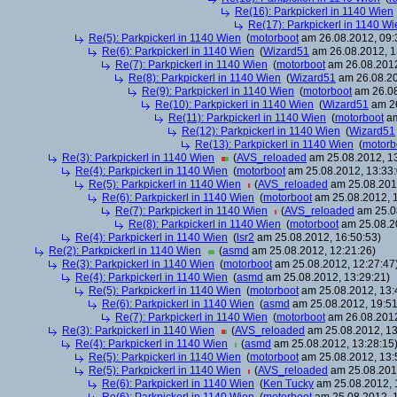
Re(16): Parkpickerl in 1140 Wien
Re(17): Parkpickerl in 1140 Wi
Re(5): Parkpickerl in 1140 Wien
(
motorboot
am 26.08.2012, 09:
Re(6): Parkpickerl in 1140 Wien
(
Wizard51
am 26.08.2012, 1
Re(7): Parkpickerl in 1140 Wien
(
motorboot
am 26.08.2012
Re(8): Parkpickerl in 1140 Wien
(
Wizard51
am 26.08.20
Re(9): Parkpickerl in 1140 Wien
(
motorboot
am 26.08
Re(10): Parkpickerl in 1140 Wien
(
Wizard51
am 26
Re(11): Parkpickerl in 1140 Wien
(
motorboot
am
Re(12): Parkpickerl in 1140 Wien
(
Wizard51
Re(13): Parkpickerl in 1140 Wien
(
motorb
Re(3): Parkpickerl in 1140 Wien
(
AVS_reloaded
am 25.08.2012, 13
Re(4): Parkpickerl in 1140 Wien
(
motorboot
am 25.08.2012, 13:33:
Re(5): Parkpickerl in 1140 Wien
(
AVS_reloaded
am 25.08.2012
Re(6): Parkpickerl in 1140 Wien
(
motorboot
am 25.08.2012, 1
Re(7): Parkpickerl in 1140 Wien
(
AVS_reloaded
am 25.08
Re(8): Parkpickerl in 1140 Wien
(
motorboot
am 25.08.20
Re(4): Parkpickerl in 1140 Wien
(
lsr2
am 25.08.2012, 16:50:53)
Re(2): Parkpickerl in 1140 Wien
(
asmd
am 25.08.2012, 12:21:26)
Re(3): Parkpickerl in 1140 Wien
(
motorboot
am 25.08.2012, 12:27:47
Re(4): Parkpickerl in 1140 Wien
(
asmd
am 25.08.2012, 13:29:21)
Re(5): Parkpickerl in 1140 Wien
(
motorboot
am 25.08.2012, 13:
Re(6): Parkpickerl in 1140 Wien
(
asmd
am 25.08.2012, 19:51
Re(7): Parkpickerl in 1140 Wien
(
motorboot
am 26.08.2012
Re(3): Parkpickerl in 1140 Wien
(
AVS_reloaded
am 25.08.2012, 13
Re(4): Parkpickerl in 1140 Wien
(
asmd
am 25.08.2012, 13:28:15
Re(5): Parkpickerl in 1140 Wien
(
motorboot
am 25.08.2012, 13:
Re(5): Parkpickerl in 1140 Wien
(
AVS_reloaded
am 25.08.2012
Re(6): Parkpickerl in 1140 Wien
(
Ken Tucky
am 25.08.2012, 