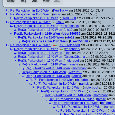
Re: Parkpickerl in 1140 Wien
(
Ken Tucky
am 24.08.2012, 14:53:47)
Re: Parkpickerl in 1140 Wien
(
arctic
am 24.08.2012, 14:55:56)
Re(2): Parkpickerl in 1140 Wien
(
user86060
am 24.08.2012, 15:17:57)
Re: Parkpickerl in 1140 Wien
(
ufo12
am 24.08.2012, 15:04:09)
Re(2): Parkpickerl in 1140 Wien
(
russenmaffia
am 29.08.2012, 07:38:35
Re(3): Parkpickerl in 1140 Wien
(
ufo12
am 29.08.2012, 09:20:55)
Re(2): Parkpickerl in 1140 Wien
(
User150576
am 02.09.2012, 18:26:2
Re(3): Parkpickerl in 1140 Wien
(
ufo12
am 03.09.2012, 09:26:18)
Re(4): Parkpickerl in 1140 Wien
(
User150576
am 03.09.2012, 10
Re: Parkpickerl in 1140 Wien
(
AVS_reloaded
am 24.08.2012, 16:25:4
Re(2): Parkpickerl in 1140 Wien
(
fragender?
am 24.08.2012, 22:49:4
Re(3): Parkpickerl in 1140 Wien
(
Harti
am 24.08.2012, 23:20:37)
Re(3): Parkpickerl in 1140 Wien
(
OsamaObama
am 25.08.2012, 00:4
Re(3): Parkpickerl in 1140 Wien
(
motorboot
am 25.08.2012, 09:42:53
Re(4): Parkpickerl in 1140 Wien
(
ramski
am 25.08.2012, 09:46:43)
Re(5): Parkpickerl in 1140 Wien
(
motorboot
am 25.08.2012, 11:
Re(4): Parkpickerl in 1140 Wien
(
Wizard51
am 25.08.2012, 20:06:
Re(5): Parkpickerl in 1140 Wien
(
ramski
am 25.08.2012, 20:08:
Re(6): Parkpickerl in 1140 Wien
(
motorboot
am 26.08.2012, 0
Re(7): Parkpickerl in 1140 Wien
(
ramski
am 26.08.2012, 1
Re(8): Parkpickerl in 1140 Wien
(
motorboot
am 26.08.20
Re(9): Parkpickerl in 1140 Wien
(
ramski
am 26.08.20
Re(10): Parkpickerl in 1140 Wien
(
motorboot
am 2
Re(11): Parkpickerl in 1140 Wien
(
ramski
am 26
Re(12): Parkpickerl in 1140 Wien
(
motorboo
Re(13): Parkpickerl in 1140 Wien
(
ramski
Re(14): Parkpickerl in 1140 Wien
(
mot
Re(15): Parkpickerl in 1140 Wien
(
r