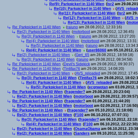
Re(9): Parkpickerl in 1140 Wien
(
lsr2
am 29.08.201
Re(10): Parkpickerl in 1140 Wien
(
AVS_reload
Re(11): Parkpickerl in 1140 Wien
(
lsr2
am 29.
Re(12): Parkpickerl in 1140 Wien
(
AVS_r
Re(13): Parkpickerl in 1140 Wien
(
motor
Re: Parkpickerl in 1140 Wien
(
raiuno
am 28.08.2012, 12:33:16)
Re(2): Parkpickerl in 1140 Wien
(
motorboot
am 28.08.2012, 12:36:45)
Re(3): Parkpickerl in 1140 Wien
(
raiuno
am 28.08.2012, 13:27:20)
Re(4): Parkpickerl in 1140 Wien
(
motorboot
am 28.08.2012, 13:31:
Re(5): Parkpickerl in 1140 Wien
(
raiuno
am 28.08.2012, 13:34:
Re(4): Parkpickerl in 1140 Wien
(
user86060
am 05.10.2012, 22
Re(2): Parkpickerl in 1140 Wien
(
Geri_65
am 28.08.2012, 18:59:18)
Re(3): Parkpickerl in 1140 Wien
(
raiuno
am 29.08.2012, 08:34:58)
Re: Parkpickerl in 1140 Wien
(
Devil's Sidekick
am 29.08.2012, 09:30:37)
Re: Parkpickerl in 1140 Wien
(
Tintifax76
am 29.08.2012, 14:08:20)
Re(2): Parkpickerl in 1140 Wien
(
AVS_reloaded
am 29.08.2012, 17:45
Re(3): Parkpickerl in 1140 Wien
(
Tintifax76
am 29.08.2012, 18:02:3
Re(4): Parkpickerl in 1140 Wien
(
AVS_reloaded
am 29.08.2012
Re(5): Parkpickerl in 1140 Wien
(
ecgnwotan
am 03.09.2012, 1
Re: Parkpickerl in 1140 Wien
(
fragender?
am 29.08.2012, 20:23:04)
Re(2): Parkpickerl in 1140 Wien
(
motorboot
am 29.08.2012, 20:39:57)
Re: Parkpickerl in 1140 Wien
(
fragender?
am 01.09.2012, 21:44:20)
Re(2): Parkpickerl in 1140 Wien
(
motorboot
am 02.09.2012, 17:16:50)
Re: Parkpickerl in 1140 Wien
(
fragender?
am 05.10.2012, 21:18:08)
Re(2): Parkpickerl in 1140 Wien
(
F100
am 06.10.2012, 07:07:31)
Re(3): Parkpickerl in 1140 Wien
(
fragender?
am 06.10.2012, 22:18
Re(4): Parkpickerl in 1140 Wien
(
F100
am 06.10.2012, 22:22:30)
Re(2): Parkpickerl in 1140 Wien
(
OsamaObama
am 06.10.2012, 23:38
Re(2): Parkpickerl in 1140 Wien
(
Sanders
am 09.10.2012, 11:25:38)