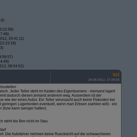
16)
0:22:58)
7:48)
012, 20:41:11)
22:23:18)
3)
)
9:59:57)
4:49)
012, 08:04:52)
lsr2
29.08.2012, 17:28:54
tzustellen
t falsch. Jeder Teller steht im Kasten des Eigentuemers - niemand lagert
nimmt dadurch diesen jemand anderem weg. Ausserdem ist der
lbe wie der eines Autos. Ein Teller verursacht auch keine Fixkosten bei
geringen Lagerkosten eventuell, wenn man Erbsen zaehlen will) - ein
er (bzw kann laenger halten).
h steht die Bim nicht im Stau.
darf
niert. Die Autofahrer nehmen keine Ruecksicht auf die schwaecheren