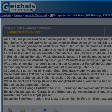
Geizhals
»
Forum
»
Auto & Motorrad
»
Parkpickerl in 1140 Wien (461 Beiträge, 15132 
^
Forum
Auto & Motorrad
#
6880038
Parkpickerl in 1140 Wien
Ab 1. Okt. soll ja das Parkpickerl auf in grossen Teilen in 1140 Wien eingeführ
Bahnhofes Hütteldorf und weiter stadteinwärts im Bereich der U4 richtet sich j
aus den Umlandgemeinden westlich von Wien. Der Großteil der Pendler ist auf
Fahrplan auf der Westbahn äußerst schlecht ist. Besonders am Abend, wenns na
Es soll zwar ab dem neuen Winterfahrplan ab ca 9. Dez., wenn auch die neue H
in Betrieb geht, auf der alten Westbahnstrecke bessere Intervalle geben, zu mind
am Abend zu keiner Verdichtung der Züge ab Wien-West im Nahverkehr geben.
Was bleibt einem dann anderes übrig und den Kübel in der Park&Ride Garage in 
Verbindung mit einer Jahrekarte der WienerLinien knapp unter € 500,-.
ist übers Jahr gerechnet, ein Haufen Geld, Geld dass wieder wo anders fehlt.
Diese Maßnahme trifft nur die einkommensschwachen Pendler, nicht aber die w
welche sich im Grünen tolle Hütten hinstellen, Direktoren, Manager etc.
Wenn sie nicht am Arbeitsplatz eine Parkmöglichkeit haben, können die sich oh
Büro einen Garagenplatz mieten.
Die Park&Ride Garage Hütteldorf hat ihre Tücken: von der Westeinfahrt komme
Bei der Ausfahrt aus der Garage ist die Grünphase der Ampel äusserst kurz, un
Rausfahren mehrere Ampfelphasen.
So, an die Betroffenen, sofern hier jamand davon hier im Forum mitliest: was w