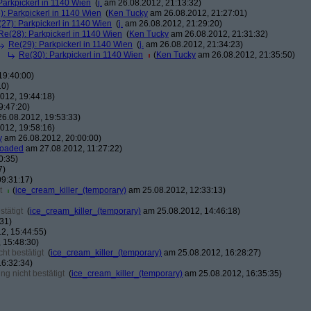
Parkpickerl in 1140 Wien
(
j.
am 26.08.2012, 21:13:32)
): Parkpickerl in 1140 Wien
(
Ken Tucky
am 26.08.2012, 21:27:01)
27): Parkpickerl in 1140 Wien
(
j.
am 26.08.2012, 21:29:20)
Re(28): Parkpickerl in 1140 Wien
(
Ken Tucky
am 26.08.2012, 21:31:32)
Re(29): Parkpickerl in 1140 Wien
(
j.
am 26.08.2012, 21:34:23)
Re(30): Parkpickerl in 1140 Wien
(
Ken Tucky
am 26.08.2012, 21:35:50)
19:40:00)
10)
012, 19:44:18)
9:47:20)
6.08.2012, 19:53:33)
012, 19:58:16)
y
am 26.08.2012, 20:00:00)
loaded
am 27.08.2012, 11:27:22)
0:35)
7)
9:31:17)
t
(
ice_cream_killer_(temporary)
am 25.08.2012, 12:33:13)
tätigt
(
ice_cream_killer_(temporary)
am 25.08.2012, 14:46:18)
31)
2, 15:44:55)
 15:48:30)
ht bestätigt
(
ice_cream_killer_(temporary)
am 25.08.2012, 16:28:27)
6:32:34)
g nicht bestätigt
(
ice_cream_killer_(temporary)
am 25.08.2012, 16:35:35)