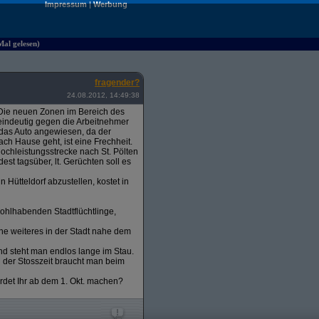
Impressum
|
Werbung
Mal gelesen)
fragender?
24.08.2012, 14:49:38
t. Die neuen Zonen im Bereich des
a eindeutig gegen die Arbeitnehmer
 das Auto angewiesen, da der
ch Hause geht, ist eine Frechheit.
ochleistungsstrecke nach St. Pölten
est tagsüber, lt. Gerüchten soll es
Hütteldorf abzustellen, kostet in
ohlhabenden Stadtflüchtlinge,
ne weiteres in der Stadt nahe dem
nd steht man endlos lange im Stau.
d der Stosszeit braucht man beim
erdet Ihr ab dem 1. Okt. machen?