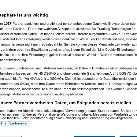
atsphäre ist uns wichtig
ere
1017
-Partner speichern und greifen auf personenbezogene Daten wie Browserdaten oder 
f Ihrem Gerät zu. Durch Auswahl von Akzeptieren aktivieren Sie Tracking-Technologien für d
)
artner verarbeiten Daten, um Ihnen Dienste bereitzustellen“ aufgeführten Zwecke. Durch Aus
 Widerruf Ihrer Einwilligung werden diese deaktiviert. Wenn Tracker deaktiviert sind, sind m
2)
 möglicherweise nicht mehr so relevant für Sie. Sie können dieses Menü jederzeit wieder auf
:24:54)
 zu ändern oder Ihre Einwilligung zu widerrufen, indem Sie auf den Link Cookie-Einstellunge
9)
eite klicken. Ihre Einstellungen gelten innerhalb unseres Website. Weitere Informationen fin
5)
nschutzerklärung.
6:08)
etroffenen Einstellungen auch Anbieter umfassen, die Daten in Drittstaaten ohne Vorliegen ei
)
itsbeschlusses gem Art 45 DSGVO und ohne geeignete Garantien gem Art 46 DSGVO übermi
gung auch hierfür (Art 49 Abs 1 lit a DSGVO). Dies gilt insbesondere für Datenübermittlungen i
09:02)
esondere das Risiko, dass Ihre Daten durch Behörden zu Kontroll- und zu Überwachungsz
11)
werden können, möglicherweise auch ohne Rechtsbehelfsmöglichkeiten. Dies können Sie abst
12)
eweiligen Anbieter in der Liste keine Einwilligung abgeben.
9:34:11)
0:53:29)
nsere Partner verarbeiten Daten, um Folgendes bereitzustellen:
12, 10:59:10)
12, 14:09:38)
enschaften zur Identifikation aktiv abfragen. Verwendung genauer Standortdaten. Speichern 
6.08.2012, 18:11:13)
ionen auf einem Endgerät. Personalisierte Werbung und Inhalte, Messung von Werbeleistung 
.08.2012, 18:38:09)
von Inhalten, Zielgruppenforschung sowie Entwicklung und Verbesserung von Angeboten.
t
am 26.08.2012, 18:58:27)
rtner (Lieferanten)
am 26.08.2012, 19:04:34)
orboot
am 26.08.2012, 19:07:12)
amski
am 26.08.2012, 19:17:15)