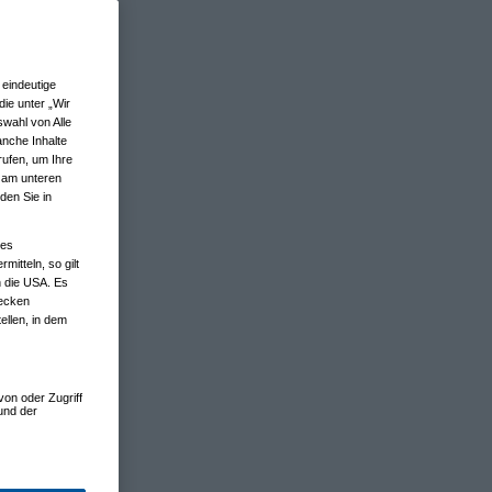
eindeutige
ie unter „Wir
wahl von Alle
anche Inhalte
rufen, um Ihre
n am unteren
den Sie in
nes
tteln, so gilt
n die USA. Es
wecken
ellen, in dem
von oder Zugriff
und der