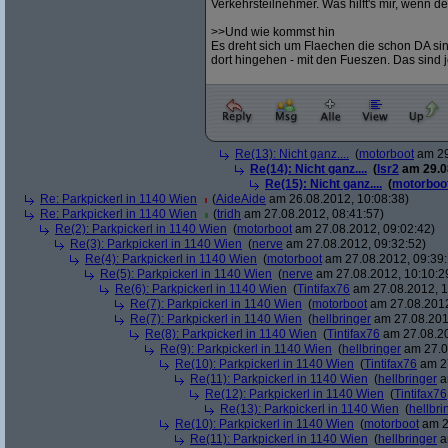
Verkehrsteilnehmer. Was hilft's mir, wenn de
>>Und wie kommst hin
Es dreht sich um Flaechen die schon DA sin
dort hingehen - mit den Fueszen. Das sind 
Re(13): Nicht ganz....
(
motorboot
am 29
Re(14): Nicht ganz....
(
lsr2
am 29.08
Re(15): Nicht ganz....
(
motorboo
Re: Parkpickerl in 1140 Wien
(
AideAide
am 26.08.2012, 10:08:38)
Re: Parkpickerl in 1140 Wien
(
tridh
am 27.08.2012, 08:41:57)
Re(2): Parkpickerl in 1140 Wien
(
motorboot
am 27.08.2012, 09:02:42)
Re(3): Parkpickerl in 1140 Wien
(
nerve
am 27.08.2012, 09:32:52)
Re(4): Parkpickerl in 1140 Wien
(
motorboot
am 27.08.2012, 09:39:
Re(5): Parkpickerl in 1140 Wien
(
nerve
am 27.08.2012, 10:10:2
Re(6): Parkpickerl in 1140 Wien
(
Tintifax76
am 27.08.2012, 1
Re(7): Parkpickerl in 1140 Wien
(
motorboot
am 27.08.2012
Re(7): Parkpickerl in 1140 Wien
(
hellbringer
am 27.08.2012
Re(8): Parkpickerl in 1140 Wien
(
Tintifax76
am 27.08.20
Re(9): Parkpickerl in 1140 Wien
(
hellbringer
am 27.0
Re(10): Parkpickerl in 1140 Wien
(
Tintifax76
am 27
Re(11): Parkpickerl in 1140 Wien
(
hellbringer
a
Re(12): Parkpickerl in 1140 Wien
(
Tintifax76
Re(13): Parkpickerl in 1140 Wien
(
hellbri
Re(10): Parkpickerl in 1140 Wien
(
motorboot
am 2
Re(11): Parkpickerl in 1140 Wien
(
hellbringer
a