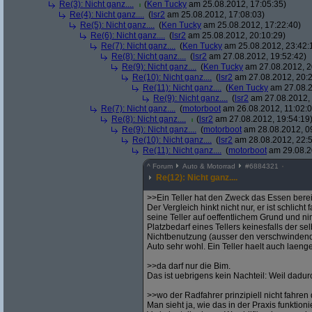
Re(3): Nicht ganz....
(
Ken Tucky
am 25.08.2012, 17:05:35)
Re(4): Nicht ganz....
(
lsr2
am 25.08.2012, 17:08:03)
Re(5): Nicht ganz....
(
Ken Tucky
am 25.08.2012, 17:22:40)
Re(6): Nicht ganz....
(
lsr2
am 25.08.2012, 20:10:29)
Re(7): Nicht ganz....
(
Ken Tucky
am 25.08.2012, 23:42:
Re(8): Nicht ganz....
(
lsr2
am 27.08.2012, 19:52:42)
Re(9): Nicht ganz....
(
Ken Tucky
am 27.08.2012, 2
Re(10): Nicht ganz....
(
lsr2
am 27.08.2012, 20:2
Re(11): Nicht ganz....
(
Ken Tucky
am 27.08.2
Re(9): Nicht ganz....
(
lsr2
am 27.08.2012, 
Re(7): Nicht ganz....
(
motorboot
am 26.08.2012, 11:02:0
Re(8): Nicht ganz....
(
lsr2
am 27.08.2012, 19:54:19
Re(9): Nicht ganz....
(
motorboot
am 28.08.2012, 0
Re(10): Nicht ganz....
(
lsr2
am 28.08.2012, 22:5
Re(11): Nicht ganz....
(
motorboot
am 29.08.2
^
Forum
Auto & Motorrad
#
6884321
Re(12): Nicht ganz....
>>Ein Teller hat den Zweck das Essen berei
Der Vergleich hinkt nicht nur, er ist schlich
seine Teller auf oeffentlichem Grund und 
Platzbedarf eines Tellers keinesfalls der se
Nichtbenutzung (ausser den verschwindend 
Auto sehr wohl. Ein Teller haelt auch laeng
>>da darf nur die Bim.
Das ist uebrigens kein Nachteil: Weil dadurc
>>wo der Radfahrer prinzipiell nicht fahren 
Man sieht ja, wie das in der Praxis funktio