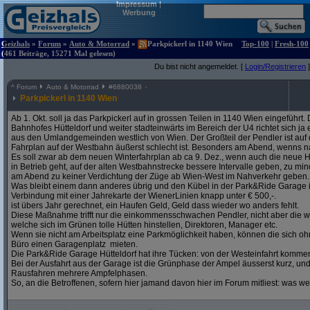
Impressum
|
Werbung
Geizhals
»
Forum
»
Auto & Motorrad
»
Parkpickerl in 1140 Wien
Top-100
|
Fresh-100
(461 Beiträge, 15271 Mal gelesen)
Du bist nicht angemeldet. [
Login/Registrieren
]
^
Forum
Auto & Motorrad
#
6880038
Parkpickerl in 1140 Wien
Ab 1. Okt. soll ja das Parkpickerl auf in grossen Teilen in 1140 Wien eingeführ
Bahnhofes Hütteldorf und weiter stadteinwärts im Bereich der U4 richtet sich j
aus den Umlandgemeinden westlich von Wien. Der Großteil der Pendler ist auf
Fahrplan auf der Westbahn äußerst schlecht ist. Besonders am Abend, wenns na
Es soll zwar ab dem neuen Winterfahrplan ab ca 9. Dez., wenn auch die neue H
in Betrieb geht, auf der alten Westbahnstrecke bessere Intervalle geben, zu mind
am Abend zu keiner Verdichtung der Züge ab Wien-West im Nahverkehr geben.
Was bleibt einem dann anderes übrig und den Kübel in der Park&Ride Garage in 
Verbindung mit einer Jahrekarte der WienerLinien knapp unter € 500,-.
ist übers Jahr gerechnet, ein Haufen Geld, Geld dass wieder wo anders fehlt.
Diese Maßnahme trifft nur die einkommensschwachen Pendler, nicht aber die w
welche sich im Grünen tolle Hütten hinstellen, Direktoren, Manager etc.
Wenn sie nicht am Arbeitsplatz eine Parkmöglichkeit haben, können die sich oh
Büro einen Garagenplatz mieten.
Die Park&Ride Garage Hütteldorf hat ihre Tücken: von der Westeinfahrt komme
Bei der Ausfahrt aus der Garage ist die Grünphase der Ampel äusserst kurz, un
Rausfahren mehrere Ampfelphasen.
So, an die Betroffenen, sofern hier jamand davon hier im Forum mitliest: was w