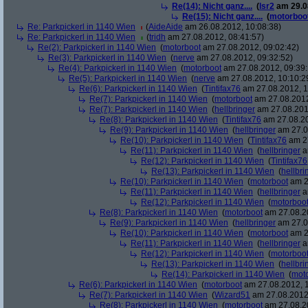
Re(14): Nicht ganz....
(
lsr2
am 29.08
Re(15): Nicht ganz....
(
motorboo
Re: Parkpickerl in 1140 Wien
(
AideAide
am 26.08.2012, 10:08:38)
Re: Parkpickerl in 1140 Wien
(
tridh
am 27.08.2012, 08:41:57)
Re(2): Parkpickerl in 1140 Wien
(
motorboot
am 27.08.2012, 09:02:42)
Re(3): Parkpickerl in 1140 Wien
(
nerve
am 27.08.2012, 09:32:52)
Re(4): Parkpickerl in 1140 Wien
(
motorboot
am 27.08.2012, 09:39:
Re(5): Parkpickerl in 1140 Wien
(
nerve
am 27.08.2012, 10:10:2
Re(6): Parkpickerl in 1140 Wien
(
Tintifax76
am 27.08.2012, 1
Re(7): Parkpickerl in 1140 Wien
(
motorboot
am 27.08.2012
Re(7): Parkpickerl in 1140 Wien
(
hellbringer
am 27.08.2012
Re(8): Parkpickerl in 1140 Wien
(
Tintifax76
am 27.08.20
Re(9): Parkpickerl in 1140 Wien
(
hellbringer
am 27.0
Re(10): Parkpickerl in 1140 Wien
(
Tintifax76
am 27
Re(11): Parkpickerl in 1140 Wien
(
hellbringer
a
Re(12): Parkpickerl in 1140 Wien
(
Tintifax76
Re(13): Parkpickerl in 1140 Wien
(
hellbri
Re(10): Parkpickerl in 1140 Wien
(
motorboot
am 2
Re(11): Parkpickerl in 1140 Wien
(
hellbringer
a
Re(12): Parkpickerl in 1140 Wien
(
motorboo
Re(8): Parkpickerl in 1140 Wien
(
motorboot
am 27.08.20
Re(9): Parkpickerl in 1140 Wien
(
hellbringer
am 27.0
Re(10): Parkpickerl in 1140 Wien
(
motorboot
am 2
Re(11): Parkpickerl in 1140 Wien
(
hellbringer
a
Re(12): Parkpickerl in 1140 Wien
(
motorboo
Re(13): Parkpickerl in 1140 Wien
(
hellbri
Re(14): Parkpickerl in 1140 Wien
(
mot
Re(6): Parkpickerl in 1140 Wien
(
motorboot
am 27.08.2012, 1
Re(7): Parkpickerl in 1140 Wien
(
Wizard51
am 27.08.2012,
Re(8): Parkpickerl in 1140 Wien
(
motorboot
am 27.08.20