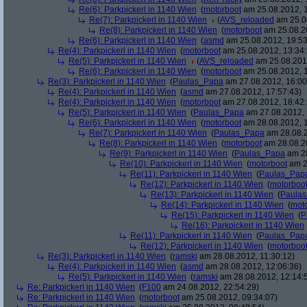
Re(6): Parkpickerl in 1140 Wien
(
motorboot
am 25.08.2012, 1
Re(7): Parkpickerl in 1140 Wien
(
AVS_reloaded
am 25.08
Re(8): Parkpickerl in 1140 Wien
(
motorboot
am 25.08.20
Re(6): Parkpickerl in 1140 Wien
(
asmd
am 25.08.2012, 19:53
Re(4): Parkpickerl in 1140 Wien
(
motorboot
am 25.08.2012, 13:34:
Re(5): Parkpickerl in 1140 Wien
(
AVS_reloaded
am 25.08.2012
Re(6): Parkpickerl in 1140 Wien
(
motorboot
am 25.08.2012, 1
Re(3): Parkpickerl in 1140 Wien
(
Paulas_Papa
am 27.08.2012, 16:00
Re(4): Parkpickerl in 1140 Wien
(
asmd
am 27.08.2012, 17:57:43)
Re(4): Parkpickerl in 1140 Wien
(
motorboot
am 27.08.2012, 18:42:
Re(5): Parkpickerl in 1140 Wien
(
Paulas_Papa
am 27.08.2012, 
Re(6): Parkpickerl in 1140 Wien
(
motorboot
am 28.08.2012, 1
Re(7): Parkpickerl in 1140 Wien
(
Paulas_Papa
am 28.08.2
Re(8): Parkpickerl in 1140 Wien
(
motorboot
am 28.08.20
Re(9): Parkpickerl in 1140 Wien
(
Paulas_Papa
am 28
Re(10): Parkpickerl in 1140 Wien
(
motorboot
am 2
Re(11): Parkpickerl in 1140 Wien
(
Paulas_Pap
Re(12): Parkpickerl in 1140 Wien
(
motorboo
Re(13): Parkpickerl in 1140 Wien
(
Paula
Re(14): Parkpickerl in 1140 Wien
(
mot
Re(15): Parkpickerl in 1140 Wien
(
P
Re(16): Parkpickerl in 1140 Wien
Re(11): Parkpickerl in 1140 Wien
(
Paulas_Pap
Re(12): Parkpickerl in 1140 Wien
(
motorboo
Re(3): Parkpickerl in 1140 Wien
(
ramski
am 28.08.2012, 11:30:12)
Re(4): Parkpickerl in 1140 Wien
(
asmd
am 28.08.2012, 12:06:36)
Re(5): Parkpickerl in 1140 Wien
(
ramski
am 28.08.2012, 12:14:
Re: Parkpickerl in 1140 Wien
(
F100
am 24.08.2012, 22:54:29)
Re: Parkpickerl in 1140 Wien
(
motorboot
am 25.08.2012, 09:34:07)