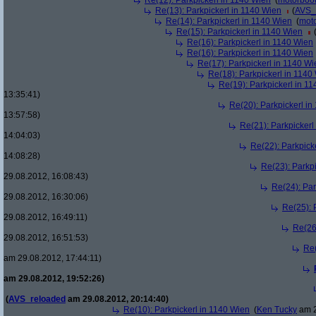
Re(12): Parkpickerl in 1140 Wien
(
motorboo
Re(13): Parkpickerl in 1140 Wien
(
AVS_
Re(14): Parkpickerl in 1140 Wien
(
mot
Re(15): Parkpickerl in 1140 Wien
Re(16): Parkpickerl in 1140 Wien
Re(16): Parkpickerl in 1140 Wien
Re(17): Parkpickerl in 1140 Wi
Re(18): Parkpickerl in 1140
Re(19): Parkpickerl in 1
13:35:41)
Re(20): Parkpickerl i
13:57:58)
Re(21): Parkpickerl
14:04:03)
Re(22): Parkpick
14:08:28)
Re(23): Parkp
29.08.2012, 16:08:43)
Re(24): Par
29.08.2012, 16:30:06)
Re(25): 
29.08.2012, 16:49:11)
Re(26
29.08.2012, 16:51:53)
Re(
am 29.08.2012, 17:44:11)
am 29.08.2012, 19:52:26)
(
AVS_reloaded
am 29.08.2012, 20:14:40)
Re(10): Parkpickerl in 1140 Wien
(
Ken Tucky
am 2