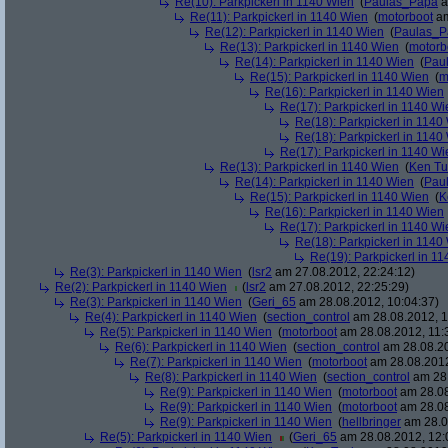
Re(10): Parkpickerl in 1140 Wien
(
Paulas_Papa
a
Re(11): Parkpickerl in 1140 Wien
(
motorboot
am
Re(12): Parkpickerl in 1140 Wien
(
Paulas_P
Re(13): Parkpickerl in 1140 Wien
(
motorb
Re(14): Parkpickerl in 1140 Wien
(
Pau
Re(15): Parkpickerl in 1140 Wien
(
m
Re(16): Parkpickerl in 1140 Wien
Re(17): Parkpickerl in 1140 Wi
Re(18): Parkpickerl in 1140
Re(18): Parkpickerl in 1140
Re(17): Parkpickerl in 1140 Wi
Re(13): Parkpickerl in 1140 Wien
(
Ken Tu
Re(14): Parkpickerl in 1140 Wien
(
Pau
Re(15): Parkpickerl in 1140 Wien
(
K
Re(16): Parkpickerl in 1140 Wien
Re(17): Parkpickerl in 1140 Wi
Re(18): Parkpickerl in 1140
Re(19): Parkpickerl in 1
Re(3): Parkpickerl in 1140 Wien
(
lsr2
am 27.08.2012, 22:24:12)
Re(2): Parkpickerl in 1140 Wien
(
lsr2
am 27.08.2012, 22:25:29)
Re(3): Parkpickerl in 1140 Wien
(
Geri_65
am 28.08.2012, 10:04:37)
Re(4): Parkpickerl in 1140 Wien
(
section_control
am 28.08.2012, 1
Re(5): Parkpickerl in 1140 Wien
(
motorboot
am 28.08.2012, 11:
Re(6): Parkpickerl in 1140 Wien
(
section_control
am 28.08.20
Re(7): Parkpickerl in 1140 Wien
(
motorboot
am 28.08.2012
Re(8): Parkpickerl in 1140 Wien
(
section_control
am 28.
Re(9): Parkpickerl in 1140 Wien
(
motorboot
am 28.08
Re(9): Parkpickerl in 1140 Wien
(
motorboot
am 28.08
Re(9): Parkpickerl in 1140 Wien
(
hellbringer
am 28.0
Re(5): Parkpickerl in 1140 Wien
(
Geri_65
am 28.08.2012, 12: