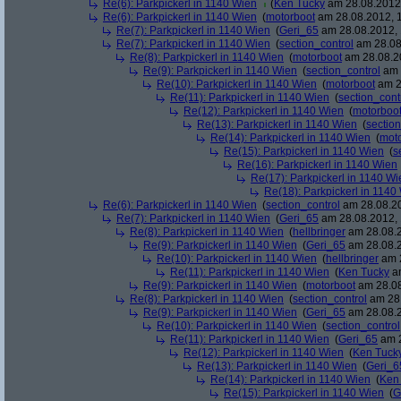
Re(6): Parkpickerl in 1140 Wien
(
Ken Tucky
am 28.08.2012,
Re(6): Parkpickerl in 1140 Wien
(
motorboot
am 28.08.2012, 1
Re(7): Parkpickerl in 1140 Wien
(
Geri_65
am 28.08.2012, 
Re(7): Parkpickerl in 1140 Wien
(
section_control
am 28.08
Re(8): Parkpickerl in 1140 Wien
(
motorboot
am 28.08.20
Re(9): Parkpickerl in 1140 Wien
(
section_control
am 
Re(10): Parkpickerl in 1140 Wien
(
motorboot
am 2
Re(11): Parkpickerl in 1140 Wien
(
section_cont
Re(12): Parkpickerl in 1140 Wien
(
motorboo
Re(13): Parkpickerl in 1140 Wien
(
section
Re(14): Parkpickerl in 1140 Wien
(
mot
Re(15): Parkpickerl in 1140 Wien
(
s
Re(16): Parkpickerl in 1140 Wien
Re(17): Parkpickerl in 1140 Wi
Re(18): Parkpickerl in 1140
Re(6): Parkpickerl in 1140 Wien
(
section_control
am 28.08.20
Re(7): Parkpickerl in 1140 Wien
(
Geri_65
am 28.08.2012, 
Re(8): Parkpickerl in 1140 Wien
(
hellbringer
am 28.08.2
Re(9): Parkpickerl in 1140 Wien
(
Geri_65
am 28.08.2
Re(10): Parkpickerl in 1140 Wien
(
hellbringer
am 2
Re(11): Parkpickerl in 1140 Wien
(
Ken Tucky
am
Re(9): Parkpickerl in 1140 Wien
(
motorboot
am 28.08
Re(8): Parkpickerl in 1140 Wien
(
section_control
am 28.
Re(9): Parkpickerl in 1140 Wien
(
Geri_65
am 28.08.2
Re(10): Parkpickerl in 1140 Wien
(
section_control
Re(11): Parkpickerl in 1140 Wien
(
Geri_65
am 2
Re(12): Parkpickerl in 1140 Wien
(
Ken Tuck
Re(13): Parkpickerl in 1140 Wien
(
Geri_6
Re(14): Parkpickerl in 1140 Wien
(
Ken
Re(15): Parkpickerl in 1140 Wien
(
G