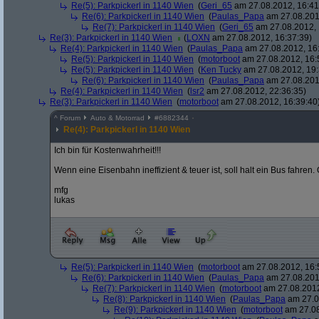
Re(5): Parkpickerl in 1140 Wien
(
Geri_65
am 27.08.2012, 16:41
Re(6): Parkpickerl in 1140 Wien
(
Paulas_Papa
am 27.08.201
Re(7): Parkpickerl in 1140 Wien
(
Geri_65
am 27.08.2012, 
Re(3): Parkpickerl in 1140 Wien
(
LOXN
am 27.08.2012, 16:37:39)
Re(4): Parkpickerl in 1140 Wien
(
Paulas_Papa
am 27.08.2012, 16
Re(5): Parkpickerl in 1140 Wien
(
motorboot
am 27.08.2012, 16:
Re(5): Parkpickerl in 1140 Wien
(
Ken Tucky
am 27.08.2012, 19:
Re(6): Parkpickerl in 1140 Wien
(
Paulas_Papa
am 27.08.201
Re(4): Parkpickerl in 1140 Wien
(
lsr2
am 27.08.2012, 22:36:35)
Re(3): Parkpickerl in 1140 Wien
(
motorboot
am 27.08.2012, 16:39:40
^
Forum
Auto & Motorrad
#
6882344
Re(4): Parkpickerl in 1140 Wien
Ich bin für Kostenwahrheit!!!
Wenn eine Eisenbahn ineffizient & teuer ist, soll halt ein Bus fahre
mfg
lukas
Re(5): Parkpickerl in 1140 Wien
(
motorboot
am 27.08.2012, 16:
Re(6): Parkpickerl in 1140 Wien
(
Paulas_Papa
am 27.08.201
Re(7): Parkpickerl in 1140 Wien
(
motorboot
am 27.08.2012
Re(8): Parkpickerl in 1140 Wien
(
Paulas_Papa
am 27.0
Re(9): Parkpickerl in 1140 Wien
(
motorboot
am 27.08