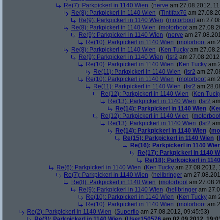
Re(7): Parkpickerl in 1140 Wien
(
nerve
am 27.08.2012, 11
Re(8): Parkpickerl in 1140 Wien
(
Tintifax76
am 27.08.20
Re(9): Parkpickerl in 1140 Wien
(
motorboot
am 27.08
Re(8): Parkpickerl in 1140 Wien
(
motorboot
am 27.08.20
Re(9): Parkpickerl in 1140 Wien
(
nerve
am 27.08.201
Re(10): Parkpickerl in 1140 Wien
(
motorboot
am 2
Re(8): Parkpickerl in 1140 Wien
(
Ken Tucky
am 27.08.2
Re(9): Parkpickerl in 1140 Wien
(
lsr2
am 27.08.2012,
Re(10): Parkpickerl in 1140 Wien
(
Ken Tucky
am 2
Re(11): Parkpickerl in 1140 Wien
(
lsr2
am 27.08
Re(10): Parkpickerl in 1140 Wien
(
motorboot
am 2
Re(11): Parkpickerl in 1140 Wien
(
lsr2
am 28.08
Re(12): Parkpickerl in 1140 Wien
(
Ken Tuck
Re(13): Parkpickerl in 1140 Wien
(
lsr2
am 
Re(14): Parkpickerl in 1140 Wien
(
Ke
Re(12): Parkpickerl in 1140 Wien
(
motorboo
Re(13): Parkpickerl in 1140 Wien
(
lsr2
am 
Re(14): Parkpickerl in 1140 Wien
(
mo
Re(15): Parkpickerl in 1140 Wien
(
Re(16): Parkpickerl in 1140 Wie
Re(17): Parkpickerl in 1140 W
Re(18): Parkpickerl in 114
Re(6): Parkpickerl in 1140 Wien
(
Ken Tucky
am 27.08.2012, 
Re(7): Parkpickerl in 1140 Wien
(
hellbringer
am 27.08.201
Re(8): Parkpickerl in 1140 Wien
(
motorboot
am 27.08.20
Re(9): Parkpickerl in 1140 Wien
(
hellbringer
am 27.0
Re(10): Parkpickerl in 1140 Wien
(
Ken Tucky
am 2
Re(10): Parkpickerl in 1140 Wien
(
motorboot
am 2
Re(2): Parkpickerl in 1140 Wien
(
Superflo
am 27.08.2012, 09:45:53)
Re(3): Parkpickerl in 1140 Wien
(
User150576
am 02.09.2012, 19:0