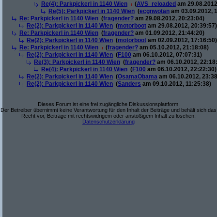
Re(4): Parkpickerl in 1140 Wien
(
AVS_reloaded
am 29.08.2012
Re(5): Parkpickerl in 1140 Wien
(
ecgnwotan
am 03.09.2012, 1
Re: Parkpickerl in 1140 Wien
(
fragender?
am 29.08.2012, 20:23:04)
Re(2): Parkpickerl in 1140 Wien
(
motorboot
am 29.08.2012, 20:39:57)
Re: Parkpickerl in 1140 Wien
(
fragender?
am 01.09.2012, 21:44:20)
Re(2): Parkpickerl in 1140 Wien
(
motorboot
am 02.09.2012, 17:16:50)
Re: Parkpickerl in 1140 Wien
(
fragender?
am 05.10.2012, 21:18:08)
Re(2): Parkpickerl in 1140 Wien
(
F100
am 06.10.2012, 07:07:31)
Re(3): Parkpickerl in 1140 Wien
(
fragender?
am 06.10.2012, 22:18
Re(4): Parkpickerl in 1140 Wien
(
F100
am 06.10.2012, 22:22:30)
Re(2): Parkpickerl in 1140 Wien
(
OsamaObama
am 06.10.2012, 23:38
Re(2): Parkpickerl in 1140 Wien
(
Sanders
am 09.10.2012, 11:25:38)
Dieses Forum ist eine frei zugängliche Diskussionsplattform.
Der Betreiber übernimmt keine Verantwortung für den Inhalt der Beiträge und behält sich das
Recht vor, Beiträge mit rechtswidrigem oder anstößigem Inhalt zu löschen.
Datenschutzerklärung