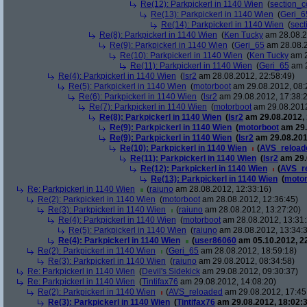
Re(12): Parkpickerl in 1140 Wien
(
section_c
Re(13): Parkpickerl in 1140 Wien
(
Geri_6
Re(14): Parkpickerl in 1140 Wien
(
sect
Re(8): Parkpickerl in 1140 Wien
(
Ken Tucky
am 28.08.2
Re(9): Parkpickerl in 1140 Wien
(
Geri_65
am 28.08.2
Re(10): Parkpickerl in 1140 Wien
(
Ken Tucky
am 2
Re(11): Parkpickerl in 1140 Wien
(
Geri_65
am 2
Re(4): Parkpickerl in 1140 Wien
(
lsr2
am 28.08.2012, 22:58:49)
Re(5): Parkpickerl in 1140 Wien
(
motorboot
am 29.08.2012, 08:
Re(6): Parkpickerl in 1140 Wien
(
lsr2
am 29.08.2012, 17:38:
Re(7): Parkpickerl in 1140 Wien
(
motorboot
am 29.08.2012
Re(8): Parkpickerl in 1140 Wien
(
lsr2
am 29.08.2012, 
Re(9): Parkpickerl in 1140 Wien
(
motorboot
am 29.
Re(9): Parkpickerl in 1140 Wien
(
lsr2
am 29.08.201
Re(10): Parkpickerl in 1140 Wien
(
AVS_reload
Re(11): Parkpickerl in 1140 Wien
(
lsr2
am 29.
Re(12): Parkpickerl in 1140 Wien
(
AVS_r
Re(13): Parkpickerl in 1140 Wien
(
motor
Re: Parkpickerl in 1140 Wien
(
raiuno
am 28.08.2012, 12:33:16)
Re(2): Parkpickerl in 1140 Wien
(
motorboot
am 28.08.2012, 12:36:45)
Re(3): Parkpickerl in 1140 Wien
(
raiuno
am 28.08.2012, 13:27:20)
Re(4): Parkpickerl in 1140 Wien
(
motorboot
am 28.08.2012, 13:31:
Re(5): Parkpickerl in 1140 Wien
(
raiuno
am 28.08.2012, 13:34:
Re(4): Parkpickerl in 1140 Wien
(
user86060
am 05.10.2012, 22
Re(2): Parkpickerl in 1140 Wien
(
Geri_65
am 28.08.2012, 18:59:18)
Re(3): Parkpickerl in 1140 Wien
(
raiuno
am 29.08.2012, 08:34:58)
Re: Parkpickerl in 1140 Wien
(
Devil's Sidekick
am 29.08.2012, 09:30:37)
Re: Parkpickerl in 1140 Wien
(
Tintifax76
am 29.08.2012, 14:08:20)
Re(2): Parkpickerl in 1140 Wien
(
AVS_reloaded
am 29.08.2012, 17:45
Re(3): Parkpickerl in 1140 Wien
(
Tintifax76
am 29.08.2012, 18:02:3