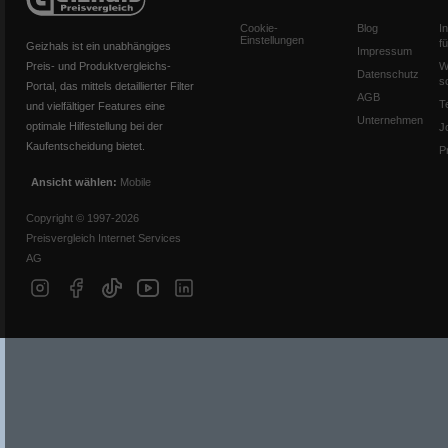
Cookie-
Blog
I
Einstellungen
f
Geizhals ist ein unabhängiges
Impressum
Preis- und Produktvergleichs-
W
Datenschutz
s
Portal, das mittels detaillierter Filter
AGB
T
und vielfältiger Features eine
Unternehmen
optimale Hilfestellung bei der
J
Kaufentscheidung bietet.
P
Ansicht wählen:
Mobile
Copyright © 1997-2026
Preisvergleich Internet Services
AG