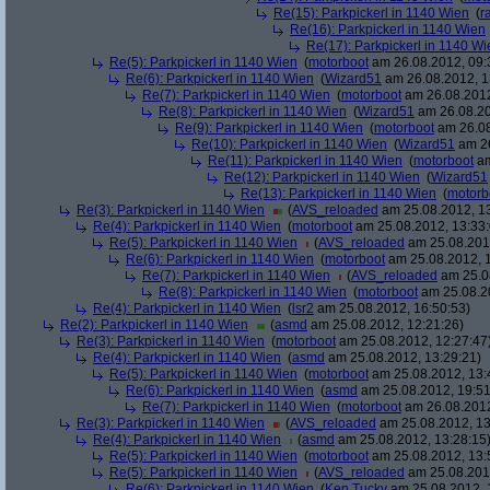
Re(15): Parkpickerl in 1140 Wien
(
r
Re(16): Parkpickerl in 1140 Wien
Re(17): Parkpickerl in 1140 Wi
Re(5): Parkpickerl in 1140 Wien
(
motorboot
am 26.08.2012, 09:
Re(6): Parkpickerl in 1140 Wien
(
Wizard51
am 26.08.2012, 1
Re(7): Parkpickerl in 1140 Wien
(
motorboot
am 26.08.2012
Re(8): Parkpickerl in 1140 Wien
(
Wizard51
am 26.08.20
Re(9): Parkpickerl in 1140 Wien
(
motorboot
am 26.08
Re(10): Parkpickerl in 1140 Wien
(
Wizard51
am 26
Re(11): Parkpickerl in 1140 Wien
(
motorboot
am
Re(12): Parkpickerl in 1140 Wien
(
Wizard51
Re(13): Parkpickerl in 1140 Wien
(
motorb
Re(3): Parkpickerl in 1140 Wien
(
AVS_reloaded
am 25.08.2012, 13
Re(4): Parkpickerl in 1140 Wien
(
motorboot
am 25.08.2012, 13:33:
Re(5): Parkpickerl in 1140 Wien
(
AVS_reloaded
am 25.08.2012
Re(6): Parkpickerl in 1140 Wien
(
motorboot
am 25.08.2012, 1
Re(7): Parkpickerl in 1140 Wien
(
AVS_reloaded
am 25.08
Re(8): Parkpickerl in 1140 Wien
(
motorboot
am 25.08.20
Re(4): Parkpickerl in 1140 Wien
(
lsr2
am 25.08.2012, 16:50:53)
Re(2): Parkpickerl in 1140 Wien
(
asmd
am 25.08.2012, 12:21:26)
Re(3): Parkpickerl in 1140 Wien
(
motorboot
am 25.08.2012, 12:27:47
Re(4): Parkpickerl in 1140 Wien
(
asmd
am 25.08.2012, 13:29:21)
Re(5): Parkpickerl in 1140 Wien
(
motorboot
am 25.08.2012, 13:
Re(6): Parkpickerl in 1140 Wien
(
asmd
am 25.08.2012, 19:51
Re(7): Parkpickerl in 1140 Wien
(
motorboot
am 26.08.2012
Re(3): Parkpickerl in 1140 Wien
(
AVS_reloaded
am 25.08.2012, 13
Re(4): Parkpickerl in 1140 Wien
(
asmd
am 25.08.2012, 13:28:15
Re(5): Parkpickerl in 1140 Wien
(
motorboot
am 25.08.2012, 13:
Re(5): Parkpickerl in 1140 Wien
(
AVS_reloaded
am 25.08.2012
Re(6): Parkpickerl in 1140 Wien
(
Ken Tucky
am 25.08.2012, 