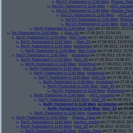
Re(11): Parkpickerl in 1140 Wien
(
Paulas_Pap
Re(10): Parkpickerl in 1140 Wien
(
AVS_reloade
Re(11): Parkpickerl in 1140 Wien
(
Paulas_Pap
Re(12): Parkpickerl in 1140 Wien
(
AVS_re
Re(13): Parkpickerl in 1140 Wien
(
Paula
Re(13): Parkpickerl in 1140 Wien
(
Ken Tu
Re(6): Parkpickerl in 1140 Wien
(
lsr2
am 27.08.2012, 22:13:
Re: Parkpickerl in 1140 Wien
(
Geri_65
am 27.08.2012, 12:54:10)
Re(2): Parkpickerl in 1140 Wien
(
Ken Tucky
am 27.08.2012, 13:21:58)
Re(3): Parkpickerl in 1140 Wien
(
Geri_65
am 27.08.2012, 13:42:52)
Re(3): Parkpickerl in 1140 Wien
(
hellbringer
am 27.08.2012, 13:43:3
Re(4): Parkpickerl in 1140 Wien
(
Ken Tucky
am 27.08.2012, 15:33
Re(2): Parkpickerl in 1140 Wien
(
motorboot
am 27.08.2012, 13:24:16)
Re(3): Parkpickerl in 1140 Wien
(
Geri_65
am 27.08.2012, 13:38:37)
Re(4): Parkpickerl in 1140 Wien
(
motorboot
am 27.08.2012, 13:51:
Re(5): Parkpickerl in 1140 Wien
(
Geri_65
am 27.08.2012, 16:11
Re(6): Parkpickerl in 1140 Wien
(
motorboot
am 27.08.2012, 1
Re(7): Parkpickerl in 1140 Wien
(
Geri_65
am 27.08.2012, 
Re(8): Parkpickerl in 1140 Wien
(
motorboot
am 27.08.20
Re(9): Parkpickerl in 1140 Wien
(
Geri_65
am 27.08.2
Re(10): Parkpickerl in 1140 Wien
(
motorboot
am 2
Re(6): Parkpickerl in 1140 Wien
(
AVS_reloaded
am 27.08.2
Re(7): Parkpickerl in 1140 Wien
(
Geri_65
am 28.08.2012, 
Re(8): Parkpickerl in 1140 Wien
(
ecgnwotan
am 03.09
Re(9): Parkpickerl in 1140 Wien
(
Geri_65
am 03.09.
Re(6): Parkpickerl in 1140 Wien
(
Superflo
am 28.08.2012, 16
Re(2): Parkpickerl in 1140 Wien
(
Paulas_Papa
am 27.08.2012, 15:46:
Re(3): Parkpickerl in 1140 Wien
(
section_control
am 27.08.2012, 16:
Re(3): Parkpickerl in 1140 Wien
(
Geri_65
am 27.08.2012, 16:20:22)
Re(4): Parkpickerl in 1140 Wien
(
Paulas_Papa
am 27.08.2012, 16