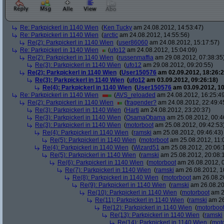
Re: Parkpickerl in 1140 Wien
(
Ken Tucky
am 24.08.2012, 14:53:47)
Re: Parkpickerl in 1140 Wien
(
arctic
am 24.08.2012, 14:55:56)
Re(2): Parkpickerl in 1140 Wien
(
user86060
am 24.08.2012, 15:17:57)
Re: Parkpickerl in 1140 Wien
(
ufo12
am 24.08.2012, 15:04:09)
Re(2): Parkpickerl in 1140 Wien
(
russenmaffia
am 29.08.2012, 07:38:35
Re(3): Parkpickerl in 1140 Wien
(
ufo12
am 29.08.2012, 09:20:55)
Re(2): Parkpickerl in 1140 Wien
(
User150576
am 02.09.2012, 18:26:2
Re(3): Parkpickerl in 1140 Wien
(
ufo12
am 03.09.2012, 09:26:18)
Re(4): Parkpickerl in 1140 Wien
(
User150576
am 03.09.2012, 10
Re: Parkpickerl in 1140 Wien
(
AVS_reloaded
am 24.08.2012, 16:25:4
Re(2): Parkpickerl in 1140 Wien
(
fragender?
am 24.08.2012, 22:49:4
Re(3): Parkpickerl in 1140 Wien
(
Harti
am 24.08.2012, 23:20:37)
Re(3): Parkpickerl in 1140 Wien
(
OsamaObama
am 25.08.2012, 00:4
Re(3): Parkpickerl in 1140 Wien
(
motorboot
am 25.08.2012, 09:42:53
Re(4): Parkpickerl in 1140 Wien
(
ramski
am 25.08.2012, 09:46:43)
Re(5): Parkpickerl in 1140 Wien
(
motorboot
am 25.08.2012, 11:
Re(4): Parkpickerl in 1140 Wien
(
Wizard51
am 25.08.2012, 20:06:
Re(5): Parkpickerl in 1140 Wien
(
ramski
am 25.08.2012, 20:08:
Re(6): Parkpickerl in 1140 Wien
(
motorboot
am 26.08.2012, 0
Re(7): Parkpickerl in 1140 Wien
(
ramski
am 26.08.2012, 1
Re(8): Parkpickerl in 1140 Wien
(
motorboot
am 26.08.20
Re(9): Parkpickerl in 1140 Wien
(
ramski
am 26.08.20
Re(10): Parkpickerl in 1140 Wien
(
motorboot
am 2
Re(11): Parkpickerl in 1140 Wien
(
ramski
am 26
Re(12): Parkpickerl in 1140 Wien
(
motorboo
Re(13): Parkpickerl in 1140 Wien
(
ramski
Re(14): Parkpickerl in 1140 Wien
(
mot