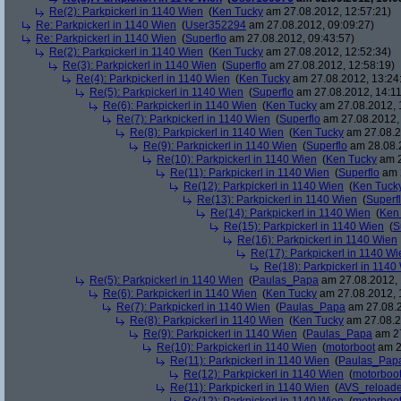
Re(2): Parkpickerl in 1140 Wien
(
Ken Tucky
am 27.08.2012, 12:57:21)
Re: Parkpickerl in 1140 Wien
(
User352294
am 27.08.2012, 09:09:27)
Re: Parkpickerl in 1140 Wien
(
Superflo
am 27.08.2012, 09:43:57)
Re(2): Parkpickerl in 1140 Wien
(
Ken Tucky
am 27.08.2012, 12:52:34)
Re(3): Parkpickerl in 1140 Wien
(
Superflo
am 27.08.2012, 12:58:19)
Re(4): Parkpickerl in 1140 Wien
(
Ken Tucky
am 27.08.2012, 13:24
Re(5): Parkpickerl in 1140 Wien
(
Superflo
am 27.08.2012, 14:11
Re(6): Parkpickerl in 1140 Wien
(
Ken Tucky
am 27.08.2012, 
Re(7): Parkpickerl in 1140 Wien
(
Superflo
am 27.08.2012, 
Re(8): Parkpickerl in 1140 Wien
(
Ken Tucky
am 27.08.2
Re(9): Parkpickerl in 1140 Wien
(
Superflo
am 28.08.2
Re(10): Parkpickerl in 1140 Wien
(
Ken Tucky
am 2
Re(11): Parkpickerl in 1140 Wien
(
Superflo
am 2
Re(12): Parkpickerl in 1140 Wien
(
Ken Tuck
Re(13): Parkpickerl in 1140 Wien
(
Superf
Re(14): Parkpickerl in 1140 Wien
(
Ken
Re(15): Parkpickerl in 1140 Wien
(
S
Re(16): Parkpickerl in 1140 Wien
Re(17): Parkpickerl in 1140 Wi
Re(18): Parkpickerl in 1140
Re(5): Parkpickerl in 1140 Wien
(
Paulas_Papa
am 27.08.2012, 
Re(6): Parkpickerl in 1140 Wien
(
Ken Tucky
am 27.08.2012, 
Re(7): Parkpickerl in 1140 Wien
(
Paulas_Papa
am 27.08.2
Re(8): Parkpickerl in 1140 Wien
(
Ken Tucky
am 27.08.2
Re(9): Parkpickerl in 1140 Wien
(
Paulas_Papa
am 27
Re(10): Parkpickerl in 1140 Wien
(
motorboot
am 2
Re(11): Parkpickerl in 1140 Wien
(
Paulas_Pap
Re(12): Parkpickerl in 1140 Wien
(
motorboo
Re(11): Parkpickerl in 1140 Wien
(
AVS_reload