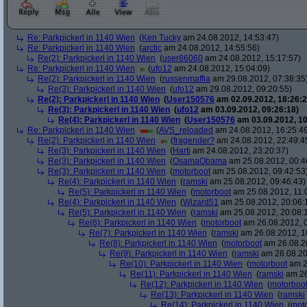
Re: Parkpickerl in 1140 Wien
(
Ken Tucky
am 24.08.2012, 14:53:47)
Re: Parkpickerl in 1140 Wien
(
arctic
am 24.08.2012, 14:55:56)
Re(2): Parkpickerl in 1140 Wien
(
user86060
am 24.08.2012, 15:17:57)
Re: Parkpickerl in 1140 Wien
(
ufo12
am 24.08.2012, 15:04:09)
Re(2): Parkpickerl in 1140 Wien
(
russenmaffia
am 29.08.2012, 07:38:35
Re(3): Parkpickerl in 1140 Wien
(
ufo12
am 29.08.2012, 09:20:55)
Re(2): Parkpickerl in 1140 Wien
(
User150576
am 02.09.2012, 18:26:2
Re(3): Parkpickerl in 1140 Wien
(
ufo12
am 03.09.2012, 09:26:18)
Re(4): Parkpickerl in 1140 Wien
(
User150576
am 03.09.2012, 10
Re: Parkpickerl in 1140 Wien
(
AVS_reloaded
am 24.08.2012, 16:25:4
Re(2): Parkpickerl in 1140 Wien
(
fragender?
am 24.08.2012, 22:49:4
Re(3): Parkpickerl in 1140 Wien
(
Harti
am 24.08.2012, 23:20:37)
Re(3): Parkpickerl in 1140 Wien
(
OsamaObama
am 25.08.2012, 00:4
Re(3): Parkpickerl in 1140 Wien
(
motorboot
am 25.08.2012, 09:42:53
Re(4): Parkpickerl in 1140 Wien
(
ramski
am 25.08.2012, 09:46:43)
Re(5): Parkpickerl in 1140 Wien
(
motorboot
am 25.08.2012, 11:
Re(4): Parkpickerl in 1140 Wien
(
Wizard51
am 25.08.2012, 20:06:
Re(5): Parkpickerl in 1140 Wien
(
ramski
am 25.08.2012, 20:08:
Re(6): Parkpickerl in 1140 Wien
(
motorboot
am 26.08.2012, 0
Re(7): Parkpickerl in 1140 Wien
(
ramski
am 26.08.2012, 1
Re(8): Parkpickerl in 1140 Wien
(
motorboot
am 26.08.20
Re(9): Parkpickerl in 1140 Wien
(
ramski
am 26.08.20
Re(10): Parkpickerl in 1140 Wien
(
motorboot
am 2
Re(11): Parkpickerl in 1140 Wien
(
ramski
am 26
Re(12): Parkpickerl in 1140 Wien
(
motorboo
Re(13): Parkpickerl in 1140 Wien
(
ramski
Re(14): Parkpickerl in 1140 Wien
(
mot