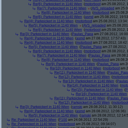
Re(6): Parkpickerl in 1140 Wien
(
motorboot
am 25.08.2012, 1
Re(7): Parkpickerl in 1140 Wien
(
AVS_reloaded
am 25.08
Re(8): Parkpickerl in 1140 Wien
(
motorboot
am 25.08.20
Re(6): Parkpickerl in 1140 Wien
(
asmd
am 25.08.2012, 19:53
Re(4): Parkpickerl in 1140 Wien
(
motorboot
am 25.08.2012, 13:34:
Re(5): Parkpickerl in 1140 Wien
(
AVS_reloaded
am 25.08.2012
Re(6): Parkpickerl in 1140 Wien
(
motorboot
am 25.08.2012, 1
Re(3): Parkpickerl in 1140 Wien
(
Paulas_Papa
am 27.08.2012, 16:00
Re(4): Parkpickerl in 1140 Wien
(
asmd
am 27.08.2012, 17:57:43)
Re(4): Parkpickerl in 1140 Wien
(
motorboot
am 27.08.2012, 18:42:
Re(5): Parkpickerl in 1140 Wien
(
Paulas_Papa
am 27.08.2012, 
Re(6): Parkpickerl in 1140 Wien
(
motorboot
am 28.08.2012, 1
Re(7): Parkpickerl in 1140 Wien
(
Paulas_Papa
am 28.08.2
Re(8): Parkpickerl in 1140 Wien
(
motorboot
am 28.08.20
Re(9): Parkpickerl in 1140 Wien
(
Paulas_Papa
am 28
Re(10): Parkpickerl in 1140 Wien
(
motorboot
am 2
Re(11): Parkpickerl in 1140 Wien
(
Paulas_Pap
Re(12): Parkpickerl in 1140 Wien
(
motorboo
Re(13): Parkpickerl in 1140 Wien
(
Paula
Re(14): Parkpickerl in 1140 Wien
(
mot
Re(15): Parkpickerl in 1140 Wien
(
P
Re(16): Parkpickerl in 1140 Wien
Re(11): Parkpickerl in 1140 Wien
(
Paulas_Pap
Re(12): Parkpickerl in 1140 Wien
(
motorboo
Re(3): Parkpickerl in 1140 Wien
(
ramski
am 28.08.2012, 11:30:12)
Re(4): Parkpickerl in 1140 Wien
(
asmd
am 28.08.2012, 12:06:36)
Re(5): Parkpickerl in 1140 Wien
(
ramski
am 28.08.2012, 12:14:
Re: Parkpickerl in 1140 Wien
(
F100
am 24.08.2012, 22:54:29)
Re: Parkpickerl in 1140 Wien
(
motorboot
am 25.08.2012, 09:34:07)