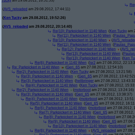
Tucky
am 29.08.2012, 16:51:53)
Re(
(
AVS_reloaded
am 29.08.2012, 17:44:11)
(
Ken Tucky
am 29.08.2012, 19:52:26)
(
AVS_reloaded
am 29.08.2012, 20:14:40)
Re(10): Parkpickerl in 1140 Wien
(
Ken Tucky
am 2
Re(11): Parkpickerl in 1140 Wien
(
Paulas_Pap
Re(10): Parkpickerl in 1140 Wien
(
AVS_reloade
Re(11): Parkpickerl in 1140 Wien
(
Paulas_Pap
Re(12): Parkpickerl in 1140 Wien
(
AVS_re
Re(13): Parkpickerl in 1140 Wien
(
Paula
Re(13): Parkpickerl in 1140 Wien
(
Ken Tu
Re(6): Parkpickerl in 1140 Wien
(
lsr2
am 27.08.2012, 22:13:
Re: Parkpickerl in 1140 Wien
(
Geri_65
am 27.08.2012, 12:54:10)
Re(2): Parkpickerl in 1140 Wien
(
Ken Tucky
am 27.08.2012, 13:21:58)
Re(3): Parkpickerl in 1140 Wien
(
Geri_65
am 27.08.2012, 13:42:52)
Re(3): Parkpickerl in 1140 Wien
(
hellbringer
am 27.08.2012, 13:43:3
Re(4): Parkpickerl in 1140 Wien
(
Ken Tucky
am 27.08.2012, 15:33
Re(2): Parkpickerl in 1140 Wien
(
motorboot
am 27.08.2012, 13:24:16)
Re(3): Parkpickerl in 1140 Wien
(
Geri_65
am 27.08.2012, 13:38:37)
Re(4): Parkpickerl in 1140 Wien
(
motorboot
am 27.08.2012, 13:51:
Re(5): Parkpickerl in 1140 Wien
(
Geri_65
am 27.08.2012, 16:11
Re(6): Parkpickerl in 1140 Wien
(
motorboot
am 27.08.2012, 1
Re(7): Parkpickerl in 1140 Wien
(
Geri_65
am 27.08.2012, 
Re(8): Parkpickerl in 1140 Wien
(
motorboot
am 27.08.20
Re(9): Parkpickerl in 1140 Wien
(
Geri_65
am 27.08.2
Re(10): Parkpickerl in 1140 Wien
(
motorboot
am 2
Re(6): Parkpickerl in 1140 Wien
(
AVS_reloaded
am 27.08.2