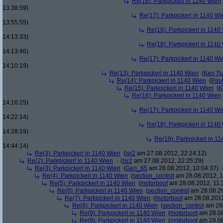
Re(16): Parkpickerl in 1140 Wien
13:38:59)
Re(17): Parkpickerl in 1140 Wi
13:55:55)
Re(18): Parkpickerl in 1140
14:13:33)
Re(18): Parkpickerl in 1140
14:13:46)
Re(17): Parkpickerl in 1140 Wi
14:10:19)
Re(13): Parkpickerl in 1140 Wien
(
Ken Tu
Re(14): Parkpickerl in 1140 Wien
(
Pau
Re(15): Parkpickerl in 1140 Wien
(
K
Re(16): Parkpickerl in 1140 Wien
14:16:25)
Re(17): Parkpickerl in 1140 Wi
14:22:14)
Re(18): Parkpickerl in 1140
14:28:19)
Re(19): Parkpickerl in 1
14:44:14)
Re(3): Parkpickerl in 1140 Wien
(
lsr2
am 27.08.2012, 22:24:12)
Re(2): Parkpickerl in 1140 Wien
(
lsr2
am 27.08.2012, 22:25:29)
Re(3): Parkpickerl in 1140 Wien
(
Geri_65
am 28.08.2012, 10:04:37)
Re(4): Parkpickerl in 1140 Wien
(
section_control
am 28.08.2012, 1
Re(5): Parkpickerl in 1140 Wien
(
motorboot
am 28.08.2012, 11:
Re(6): Parkpickerl in 1140 Wien
(
section_control
am 28.08.20
Re(7): Parkpickerl in 1140 Wien
(
motorboot
am 28.08.2012
Re(8): Parkpickerl in 1140 Wien
(
section_control
am 28.
Re(9): Parkpickerl in 1140 Wien
(
motorboot
am 28.08
Re(9): Parkpickerl in 1140 Wien
(
motorboot
am 28.08