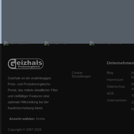
Unternehme
Cookie-
Blog
I
Einstellungen
f
Geizhals ist ein unabhängiges
Impressum
Preis- und Produktvergleichs-
W
Datenschutz
s
Portal, das mittels detaillierter Filter
AGB
T
und vielfältiger Features eine
Unternehmen
optimale Hilfestellung bei der
J
Kaufentscheidung bietet.
P
Ansicht wählen:
Mobile
Copyright © 1997-2026