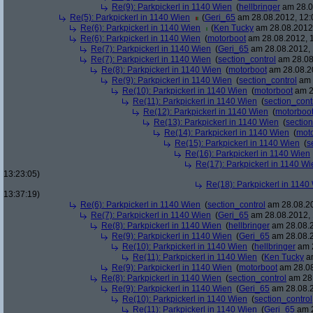
Re(9): Parkpickerl in 1140 Wien
(
hellbringer
am 28.0
Re(5): Parkpickerl in 1140 Wien
(
Geri_65
am 28.08.2012, 12:
Re(6): Parkpickerl in 1140 Wien
(
Ken Tucky
am 28.08.2012,
Re(6): Parkpickerl in 1140 Wien
(
motorboot
am 28.08.2012, 1
Re(7): Parkpickerl in 1140 Wien
(
Geri_65
am 28.08.2012, 
Re(7): Parkpickerl in 1140 Wien
(
section_control
am 28.08
Re(8): Parkpickerl in 1140 Wien
(
motorboot
am 28.08.20
Re(9): Parkpickerl in 1140 Wien
(
section_control
am 
Re(10): Parkpickerl in 1140 Wien
(
motorboot
am 2
Re(11): Parkpickerl in 1140 Wien
(
section_cont
Re(12): Parkpickerl in 1140 Wien
(
motorboo
Re(13): Parkpickerl in 1140 Wien
(
section
Re(14): Parkpickerl in 1140 Wien
(
mot
Re(15): Parkpickerl in 1140 Wien
(
s
Re(16): Parkpickerl in 1140 Wien
Re(17): Parkpickerl in 1140 Wi
13:23:05)
Re(18): Parkpickerl in 1140
13:37:19)
Re(6): Parkpickerl in 1140 Wien
(
section_control
am 28.08.20
Re(7): Parkpickerl in 1140 Wien
(
Geri_65
am 28.08.2012, 
Re(8): Parkpickerl in 1140 Wien
(
hellbringer
am 28.08.2
Re(9): Parkpickerl in 1140 Wien
(
Geri_65
am 28.08.2
Re(10): Parkpickerl in 1140 Wien
(
hellbringer
am 2
Re(11): Parkpickerl in 1140 Wien
(
Ken Tucky
am
Re(9): Parkpickerl in 1140 Wien
(
motorboot
am 28.08
Re(8): Parkpickerl in 1140 Wien
(
section_control
am 28.
Re(9): Parkpickerl in 1140 Wien
(
Geri_65
am 28.08.2
Re(10): Parkpickerl in 1140 Wien
(
section_control
Re(11): Parkpickerl in 1140 Wien
(
Geri_65
am 2