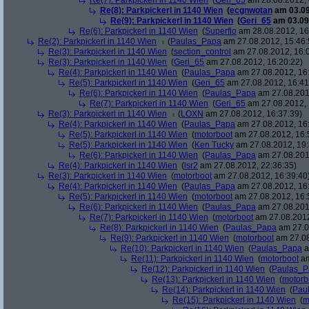
Re(7): Parkpickerl in 1140 Wien
(
Geri_65
am 28.08.2012, 
Re(8): Parkpickerl in 1140 Wien
(
ecgnwotan
am 03.09
Re(9): Parkpickerl in 1140 Wien
(
Geri_65
am 03.09.
Re(6): Parkpickerl in 1140 Wien
(
Superflo
am 28.08.2012, 16
Re(2): Parkpickerl in 1140 Wien
(
Paulas_Papa
am 27.08.2012, 15:46:
Re(3): Parkpickerl in 1140 Wien
(
section_control
am 27.08.2012, 16:
Re(3): Parkpickerl in 1140 Wien
(
Geri_65
am 27.08.2012, 16:20:22)
Re(4): Parkpickerl in 1140 Wien
(
Paulas_Papa
am 27.08.2012, 16
Re(5): Parkpickerl in 1140 Wien
(
Geri_65
am 27.08.2012, 16:41
Re(6): Parkpickerl in 1140 Wien
(
Paulas_Papa
am 27.08.201
Re(7): Parkpickerl in 1140 Wien
(
Geri_65
am 27.08.2012, 
Re(3): Parkpickerl in 1140 Wien
(
LOXN
am 27.08.2012, 16:37:39)
Re(4): Parkpickerl in 1140 Wien
(
Paulas_Papa
am 27.08.2012, 16
Re(5): Parkpickerl in 1140 Wien
(
motorboot
am 27.08.2012, 16:
Re(5): Parkpickerl in 1140 Wien
(
Ken Tucky
am 27.08.2012, 19:
Re(6): Parkpickerl in 1140 Wien
(
Paulas_Papa
am 27.08.201
Re(4): Parkpickerl in 1140 Wien
(
lsr2
am 27.08.2012, 22:36:35)
Re(3): Parkpickerl in 1140 Wien
(
motorboot
am 27.08.2012, 16:39:40
Re(4): Parkpickerl in 1140 Wien
(
Paulas_Papa
am 27.08.2012, 16
Re(5): Parkpickerl in 1140 Wien
(
motorboot
am 27.08.2012, 16:
Re(6): Parkpickerl in 1140 Wien
(
Paulas_Papa
am 27.08.201
Re(7): Parkpickerl in 1140 Wien
(
motorboot
am 27.08.2012
Re(8): Parkpickerl in 1140 Wien
(
Paulas_Papa
am 27.0
Re(9): Parkpickerl in 1140 Wien
(
motorboot
am 27.08
Re(10): Parkpickerl in 1140 Wien
(
Paulas_Papa
a
Re(11): Parkpickerl in 1140 Wien
(
motorboot
am
Re(12): Parkpickerl in 1140 Wien
(
Paulas_P
Re(13): Parkpickerl in 1140 Wien
(
motorb
Re(14): Parkpickerl in 1140 Wien
(
Pau
Re(15): Parkpickerl in 1140 Wien
(
m