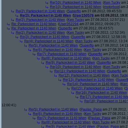
Re(10): Parkpickerl in 1140 Wien
(
Ken Tucky
am 2
Re(10): Parkpickerl in 1140 Wien
(
motorboot
am 2
Re(2): Parkpickerl in 1140 Wien
(
Superflo
am 27.08.2012, 09:45:53)
Re(3): Parkpickerl in 1140 Wien
(
User150576
am 02.09.2012, 19:0
Re(2): Parkpickerl in 1140 Wien
(
Ken Tucky
am 27.08.2012, 12:57:21)
Re: Parkpickerl in 1140 Wien
(
User352294
am 27.08.2012, 09:09:27)
Re: Parkpickerl in 1140 Wien
(
Superflo
am 27.08.2012, 09:43:57)
Re(2): Parkpickerl in 1140 Wien
(
Ken Tucky
am 27.08.2012, 12:52:34)
Re(3): Parkpickerl in 1140 Wien
(
Superflo
am 27.08.2012, 12:58:19)
Re(4): Parkpickerl in 1140 Wien
(
Ken Tucky
am 27.08.2012, 13:24
Re(5): Parkpickerl in 1140 Wien
(
Superflo
am 27.08.2012, 14:11
Re(6): Parkpickerl in 1140 Wien
(
Ken Tucky
am 27.08.2012, 
Re(7): Parkpickerl in 1140 Wien
(
Superflo
am 27.08.2012, 
Re(8): Parkpickerl in 1140 Wien
(
Ken Tucky
am 27.08.2
Re(9): Parkpickerl in 1140 Wien
(
Superflo
am 28.08.2
Re(10): Parkpickerl in 1140 Wien
(
Ken Tucky
am 2
Re(11): Parkpickerl in 1140 Wien
(
Superflo
am 2
Re(12): Parkpickerl in 1140 Wien
(
Ken Tuck
Re(13): Parkpickerl in 1140 Wien
(
Superf
Re(14): Parkpickerl in 1140 Wien
(
Ken
Re(15): Parkpickerl in 1140 Wien
(
S
Re(16): Parkpickerl in 1140 Wien
Re(17): Parkpickerl in 1140 Wi
Re(18): Parkpickerl in 1140
12:00:41)
Re(5): Parkpickerl in 1140 Wien
(
Paulas_Papa
am 27.08.2012, 
Re(6): Parkpickerl in 1140 Wien
(
Ken Tucky
am 27.08.2012, 
Re(7): Parkpickerl in 1140 Wien
(
Paulas_Papa
am 27.08.2
Re(8): Parkpickerl in 1140 Wien
(
Ken Tucky
am 27.08.2
Re(9): Parkpickerl in 1140 Wien
(
Paulas_Papa
am 27