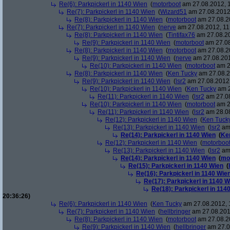
Re(6): Parkpickerl in 1140 Wien
(
motorboot
am 27.08.2012, 1
Re(7): Parkpickerl in 1140 Wien
(
Wizard51
am 27.08.2012,
Re(8): Parkpickerl in 1140 Wien
(
motorboot
am 27.08.20
Re(7): Parkpickerl in 1140 Wien
(
nerve
am 27.08.2012, 11
Re(8): Parkpickerl in 1140 Wien
(
Tintifax76
am 27.08.20
Re(9): Parkpickerl in 1140 Wien
(
motorboot
am 27.08
Re(8): Parkpickerl in 1140 Wien
(
motorboot
am 27.08.20
Re(9): Parkpickerl in 1140 Wien
(
nerve
am 27.08.201
Re(10): Parkpickerl in 1140 Wien
(
motorboot
am 2
Re(8): Parkpickerl in 1140 Wien
(
Ken Tucky
am 27.08.2
Re(9): Parkpickerl in 1140 Wien
(
lsr2
am 27.08.2012,
Re(10): Parkpickerl in 1140 Wien
(
Ken Tucky
am 2
Re(11): Parkpickerl in 1140 Wien
(
lsr2
am 27.08
Re(10): Parkpickerl in 1140 Wien
(
motorboot
am 2
Re(11): Parkpickerl in 1140 Wien
(
lsr2
am 28.08
Re(12): Parkpickerl in 1140 Wien
(
Ken Tuck
Re(13): Parkpickerl in 1140 Wien
(
lsr2
am 
Re(14): Parkpickerl in 1140 Wien
(
Ke
Re(12): Parkpickerl in 1140 Wien
(
motorboo
Re(13): Parkpickerl in 1140 Wien
(
lsr2
am 
Re(14): Parkpickerl in 1140 Wien
(
mo
Re(15): Parkpickerl in 1140 Wien
(
Re(16): Parkpickerl in 1140 Wie
Re(17): Parkpickerl in 1140 W
Re(18): Parkpickerl in 114
20:36:26)
Re(6): Parkpickerl in 1140 Wien
(
Ken Tucky
am 27.08.2012, 
Re(7): Parkpickerl in 1140 Wien
(
hellbringer
am 27.08.201
Re(8): Parkpickerl in 1140 Wien
(
motorboot
am 27.08.20
Re(9): Parkpickerl in 1140 Wien
(
hellbringer
am 27.0