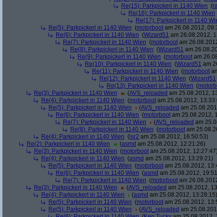
Re(15): Parkpickerl in 1140 Wien
(
r
Re(16): Parkpickerl in 1140 Wien
Re(17): Parkpickerl in 1140 Wi
Re(5): Parkpickerl in 1140 Wien
(
motorboot
am 26.08.2012, 09:
Re(6): Parkpickerl in 1140 Wien
(
Wizard51
am 26.08.2012, 1
Re(7): Parkpickerl in 1140 Wien
(
motorboot
am 26.08.2012
Re(8): Parkpickerl in 1140 Wien
(
Wizard51
am 26.08.20
Re(9): Parkpickerl in 1140 Wien
(
motorboot
am 26.08
Re(10): Parkpickerl in 1140 Wien
(
Wizard51
am 26
Re(11): Parkpickerl in 1140 Wien
(
motorboot
am
Re(12): Parkpickerl in 1140 Wien
(
Wizard51
Re(13): Parkpickerl in 1140 Wien
(
motorb
Re(3): Parkpickerl in 1140 Wien
(
AVS_reloaded
am 25.08.2012, 13
Re(4): Parkpickerl in 1140 Wien
(
motorboot
am 25.08.2012, 13:33:
Re(5): Parkpickerl in 1140 Wien
(
AVS_reloaded
am 25.08.2012
Re(6): Parkpickerl in 1140 Wien
(
motorboot
am 25.08.2012, 1
Re(7): Parkpickerl in 1140 Wien
(
AVS_reloaded
am 25.08
Re(8): Parkpickerl in 1140 Wien
(
motorboot
am 25.08.20
Re(4): Parkpickerl in 1140 Wien
(
lsr2
am 25.08.2012, 16:50:53)
Re(2): Parkpickerl in 1140 Wien
(
asmd
am 25.08.2012, 12:21:26)
Re(3): Parkpickerl in 1140 Wien
(
motorboot
am 25.08.2012, 12:27:47
Re(4): Parkpickerl in 1140 Wien
(
asmd
am 25.08.2012, 13:29:21)
Re(5): Parkpickerl in 1140 Wien
(
motorboot
am 25.08.2012, 13:
Re(6): Parkpickerl in 1140 Wien
(
asmd
am 25.08.2012, 19:51
Re(7): Parkpickerl in 1140 Wien
(
motorboot
am 26.08.2012
Re(3): Parkpickerl in 1140 Wien
(
AVS_reloaded
am 25.08.2012, 13
Re(4): Parkpickerl in 1140 Wien
(
asmd
am 25.08.2012, 13:28:15
Re(5): Parkpickerl in 1140 Wien
(
motorboot
am 25.08.2012, 13:
Re(5): Parkpickerl in 1140 Wien
(
AVS_reloaded
am 25.08.2012
Re(6): Parkpickerl in 1140 Wien
(
Ken Tucky
am 25.08.2012, 