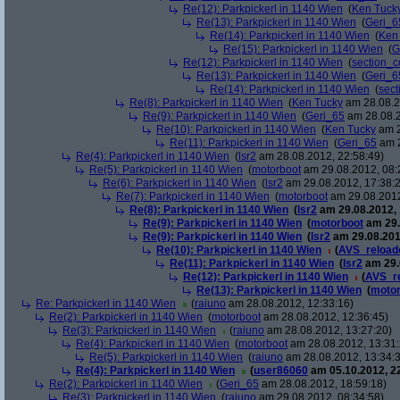
Re(12): Parkpickerl in 1140 Wien
(
Ken Tuck
Re(13): Parkpickerl in 1140 Wien
(
Geri_6
Re(14): Parkpickerl in 1140 Wien
(
Ken
Re(15): Parkpickerl in 1140 Wien
(
G
Re(12): Parkpickerl in 1140 Wien
(
section_c
Re(13): Parkpickerl in 1140 Wien
(
Geri_6
Re(14): Parkpickerl in 1140 Wien
(
sect
Re(8): Parkpickerl in 1140 Wien
(
Ken Tucky
am 28.08.2
Re(9): Parkpickerl in 1140 Wien
(
Geri_65
am 28.08.2
Re(10): Parkpickerl in 1140 Wien
(
Ken Tucky
am 2
Re(11): Parkpickerl in 1140 Wien
(
Geri_65
am 2
Re(4): Parkpickerl in 1140 Wien
(
lsr2
am 28.08.2012, 22:58:49)
Re(5): Parkpickerl in 1140 Wien
(
motorboot
am 29.08.2012, 08:
Re(6): Parkpickerl in 1140 Wien
(
lsr2
am 29.08.2012, 17:38:
Re(7): Parkpickerl in 1140 Wien
(
motorboot
am 29.08.2012
Re(8): Parkpickerl in 1140 Wien
(
lsr2
am 29.08.2012, 
Re(9): Parkpickerl in 1140 Wien
(
motorboot
am 29.
Re(9): Parkpickerl in 1140 Wien
(
lsr2
am 29.08.201
Re(10): Parkpickerl in 1140 Wien
(
AVS_reload
Re(11): Parkpickerl in 1140 Wien
(
lsr2
am 29.
Re(12): Parkpickerl in 1140 Wien
(
AVS_r
Re(13): Parkpickerl in 1140 Wien
(
motor
Re: Parkpickerl in 1140 Wien
(
raiuno
am 28.08.2012, 12:33:16)
Re(2): Parkpickerl in 1140 Wien
(
motorboot
am 28.08.2012, 12:36:45)
Re(3): Parkpickerl in 1140 Wien
(
raiuno
am 28.08.2012, 13:27:20)
Re(4): Parkpickerl in 1140 Wien
(
motorboot
am 28.08.2012, 13:31:
Re(5): Parkpickerl in 1140 Wien
(
raiuno
am 28.08.2012, 13:34:
Re(4): Parkpickerl in 1140 Wien
(
user86060
am 05.10.2012, 22
Re(2): Parkpickerl in 1140 Wien
(
Geri_65
am 28.08.2012, 18:59:18)
Re(3): Parkpickerl in 1140 Wien
(
raiuno
am 29.08.2012, 08:34:58)