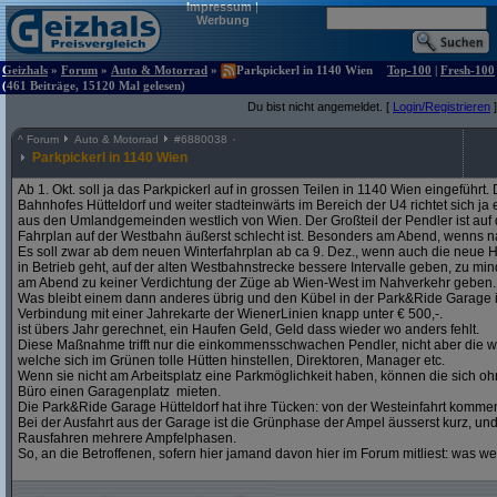
Impressum
|
Werbung
Geizhals
»
Forum
»
Auto & Motorrad
»
Parkpickerl in 1140 Wien
Top-100
|
Fresh-100
(461 Beiträge, 15120 Mal gelesen)
Du bist nicht angemeldet. [
Login/Registrieren
]
^
Forum
Auto & Motorrad
#
6880038
Parkpickerl in 1140 Wien
Ab 1. Okt. soll ja das Parkpickerl auf in grossen Teilen in 1140 Wien eingeführ
Bahnhofes Hütteldorf und weiter stadteinwärts im Bereich der U4 richtet sich j
aus den Umlandgemeinden westlich von Wien. Der Großteil der Pendler ist auf
Fahrplan auf der Westbahn äußerst schlecht ist. Besonders am Abend, wenns na
Es soll zwar ab dem neuen Winterfahrplan ab ca 9. Dez., wenn auch die neue H
in Betrieb geht, auf der alten Westbahnstrecke bessere Intervalle geben, zu mind
am Abend zu keiner Verdichtung der Züge ab Wien-West im Nahverkehr geben.
Was bleibt einem dann anderes übrig und den Kübel in der Park&Ride Garage in 
Verbindung mit einer Jahrekarte der WienerLinien knapp unter € 500,-.
ist übers Jahr gerechnet, ein Haufen Geld, Geld dass wieder wo anders fehlt.
Diese Maßnahme trifft nur die einkommensschwachen Pendler, nicht aber die w
welche sich im Grünen tolle Hütten hinstellen, Direktoren, Manager etc.
Wenn sie nicht am Arbeitsplatz eine Parkmöglichkeit haben, können die sich oh
Büro einen Garagenplatz mieten.
Die Park&Ride Garage Hütteldorf hat ihre Tücken: von der Westeinfahrt komme
Bei der Ausfahrt aus der Garage ist die Grünphase der Ampel äusserst kurz, un
Rausfahren mehrere Ampfelphasen.
So, an die Betroffenen, sofern hier jamand davon hier im Forum mitliest: was w