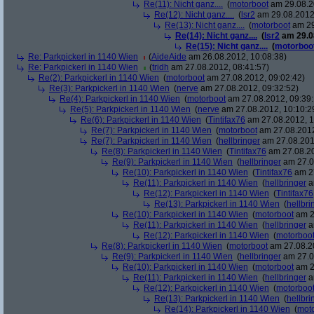
Re(11): Nicht ganz....
(
motorboot
am 29.08.2
Re(12): Nicht ganz....
(
lsr2
am 29.08.2012,
Re(13): Nicht ganz....
(
motorboot
am 29
Re(14): Nicht ganz....
(
lsr2
am 29.08
Re(15): Nicht ganz....
(
motorboo
Re: Parkpickerl in 1140 Wien
(
AideAide
am 26.08.2012, 10:08:38)
Re: Parkpickerl in 1140 Wien
(
tridh
am 27.08.2012, 08:41:57)
Re(2): Parkpickerl in 1140 Wien
(
motorboot
am 27.08.2012, 09:02:42)
Re(3): Parkpickerl in 1140 Wien
(
nerve
am 27.08.2012, 09:32:52)
Re(4): Parkpickerl in 1140 Wien
(
motorboot
am 27.08.2012, 09:39:
Re(5): Parkpickerl in 1140 Wien
(
nerve
am 27.08.2012, 10:10:2
Re(6): Parkpickerl in 1140 Wien
(
Tintifax76
am 27.08.2012, 1
Re(7): Parkpickerl in 1140 Wien
(
motorboot
am 27.08.2012
Re(7): Parkpickerl in 1140 Wien
(
hellbringer
am 27.08.2012
Re(8): Parkpickerl in 1140 Wien
(
Tintifax76
am 27.08.20
Re(9): Parkpickerl in 1140 Wien
(
hellbringer
am 27.0
Re(10): Parkpickerl in 1140 Wien
(
Tintifax76
am 27
Re(11): Parkpickerl in 1140 Wien
(
hellbringer
a
Re(12): Parkpickerl in 1140 Wien
(
Tintifax76
Re(13): Parkpickerl in 1140 Wien
(
hellbri
Re(10): Parkpickerl in 1140 Wien
(
motorboot
am 2
Re(11): Parkpickerl in 1140 Wien
(
hellbringer
a
Re(12): Parkpickerl in 1140 Wien
(
motorboo
Re(8): Parkpickerl in 1140 Wien
(
motorboot
am 27.08.20
Re(9): Parkpickerl in 1140 Wien
(
hellbringer
am 27.0
Re(10): Parkpickerl in 1140 Wien
(
motorboot
am 2
Re(11): Parkpickerl in 1140 Wien
(
hellbringer
a
Re(12): Parkpickerl in 1140 Wien
(
motorboo
Re(13): Parkpickerl in 1140 Wien
(
hellbri
Re(14): Parkpickerl in 1140 Wien
(
mot