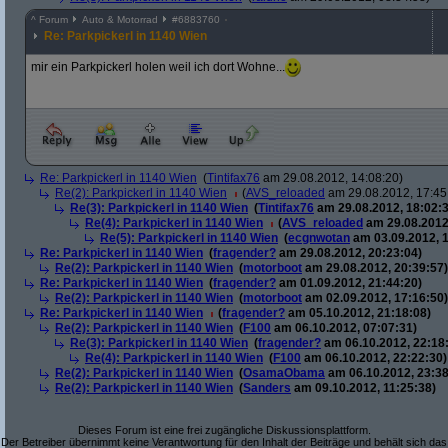
^
Forum
Auto & Motorrad
#
6883760
Re: Parkpickerl in 1140 Wien
mir ein Parkpickerl holen weil ich dort Wohne...
Re: Parkpickerl in 1140 Wien
(
Tintifax76
am 29.08.2012, 14:08:20)
Re(2): Parkpickerl in 1140 Wien
(
AVS_reloaded
am 29.08.2012, 17:45
Re(3): Parkpickerl in 1140 Wien
(
Tintifax76
am 29.08.2012, 18:02:3
Re(4): Parkpickerl in 1140 Wien
(
AVS_reloaded
am 29.08.2012
Re(5): Parkpickerl in 1140 Wien
(
ecgnwotan
am 03.09.2012, 1
Re: Parkpickerl in 1140 Wien
(
fragender?
am 29.08.2012, 20:23:04)
Re(2): Parkpickerl in 1140 Wien
(
motorboot
am 29.08.2012, 20:39:57)
Re: Parkpickerl in 1140 Wien
(
fragender?
am 01.09.2012, 21:44:20)
Re(2): Parkpickerl in 1140 Wien
(
motorboot
am 02.09.2012, 17:16:50)
Re: Parkpickerl in 1140 Wien
(
fragender?
am 05.10.2012, 21:18:08)
Re(2): Parkpickerl in 1140 Wien
(
F100
am 06.10.2012, 07:07:31)
Re(3): Parkpickerl in 1140 Wien
(
fragender?
am 06.10.2012, 22:18
Re(4): Parkpickerl in 1140 Wien
(
F100
am 06.10.2012, 22:22:30)
Re(2): Parkpickerl in 1140 Wien
(
OsamaObama
am 06.10.2012, 23:38
Re(2): Parkpickerl in 1140 Wien
(
Sanders
am 09.10.2012, 11:25:38)
Dieses Forum ist eine frei zugängliche Diskussionsplattform.
Der Betreiber übernimmt keine Verantwortung für den Inhalt der Beiträge und behält sich das