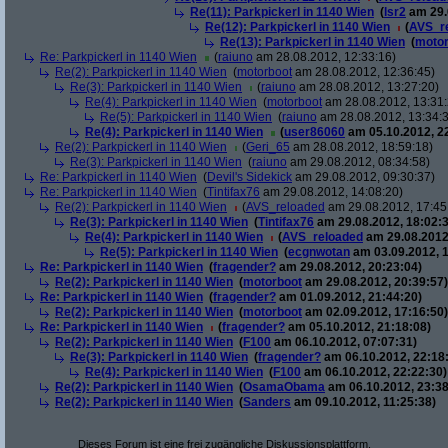
Re(11): Parkpickerl in 1140 Wien
(
lsr2
am 29.
Re(12): Parkpickerl in 1140 Wien
(
AVS_r
Re(13): Parkpickerl in 1140 Wien
(
motor
Re: Parkpickerl in 1140 Wien
(
raiuno
am 28.08.2012, 12:33:16)
Re(2): Parkpickerl in 1140 Wien
(
motorboot
am 28.08.2012, 12:36:45)
Re(3): Parkpickerl in 1140 Wien
(
raiuno
am 28.08.2012, 13:27:20)
Re(4): Parkpickerl in 1140 Wien
(
motorboot
am 28.08.2012, 13:31:
Re(5): Parkpickerl in 1140 Wien
(
raiuno
am 28.08.2012, 13:34:
Re(4): Parkpickerl in 1140 Wien
(
user86060
am 05.10.2012, 22
Re(2): Parkpickerl in 1140 Wien
(
Geri_65
am 28.08.2012, 18:59:18)
Re(3): Parkpickerl in 1140 Wien
(
raiuno
am 29.08.2012, 08:34:58)
Re: Parkpickerl in 1140 Wien
(
Devil's Sidekick
am 29.08.2012, 09:30:37)
Re: Parkpickerl in 1140 Wien
(
Tintifax76
am 29.08.2012, 14:08:20)
Re(2): Parkpickerl in 1140 Wien
(
AVS_reloaded
am 29.08.2012, 17:45
Re(3): Parkpickerl in 1140 Wien
(
Tintifax76
am 29.08.2012, 18:02:3
Re(4): Parkpickerl in 1140 Wien
(
AVS_reloaded
am 29.08.2012
Re(5): Parkpickerl in 1140 Wien
(
ecgnwotan
am 03.09.2012, 1
Re: Parkpickerl in 1140 Wien
(
fragender?
am 29.08.2012, 20:23:04)
Re(2): Parkpickerl in 1140 Wien
(
motorboot
am 29.08.2012, 20:39:57)
Re: Parkpickerl in 1140 Wien
(
fragender?
am 01.09.2012, 21:44:20)
Re(2): Parkpickerl in 1140 Wien
(
motorboot
am 02.09.2012, 17:16:50)
Re: Parkpickerl in 1140 Wien
(
fragender?
am 05.10.2012, 21:18:08)
Re(2): Parkpickerl in 1140 Wien
(
F100
am 06.10.2012, 07:07:31)
Re(3): Parkpickerl in 1140 Wien
(
fragender?
am 06.10.2012, 22:18
Re(4): Parkpickerl in 1140 Wien
(
F100
am 06.10.2012, 22:22:30)
Re(2): Parkpickerl in 1140 Wien
(
OsamaObama
am 06.10.2012, 23:38
Re(2): Parkpickerl in 1140 Wien
(
Sanders
am 09.10.2012, 11:25:38)
Dieses Forum ist eine frei zugängliche Diskussionsplattform.