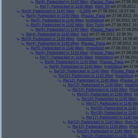
Re(6): Parkpickerl in 1140 Wien
(
Paulas_Papa
am 27.08.201
Re(7): Parkpickerl in 1140 Wien
(
Geri_65
am 27.08.2012, 
Re(3): Parkpickerl in 1140 Wien
(
LOXN
am 27.08.2012, 16:37:39)
Re(4): Parkpickerl in 1140 Wien
(
Paulas_Papa
am 27.08.2012, 16
Re(5): Parkpickerl in 1140 Wien
(
motorboot
am 27.08.2012, 16:
Re(5): Parkpickerl in 1140 Wien
(
Ken Tucky
am 27.08.2012, 19:
Re(6): Parkpickerl in 1140 Wien
(
Paulas_Papa
am 27.08.201
Re(4): Parkpickerl in 1140 Wien
(
lsr2
am 27.08.2012, 22:36:35)
Re(3): Parkpickerl in 1140 Wien
(
motorboot
am 27.08.2012, 16:39:40
Re(4): Parkpickerl in 1140 Wien
(
Paulas_Papa
am 27.08.2012, 16
Re(5): Parkpickerl in 1140 Wien
(
motorboot
am 27.08.2012, 16:
Re(6): Parkpickerl in 1140 Wien
(
Paulas_Papa
am 27.08.201
Re(7): Parkpickerl in 1140 Wien
(
motorboot
am 27.08.2012
Re(8): Parkpickerl in 1140 Wien
(
Paulas_Papa
am 27.0
Re(9): Parkpickerl in 1140 Wien
(
motorboot
am 27.08
Re(10): Parkpickerl in 1140 Wien
(
Paulas_Papa
a
Re(11): Parkpickerl in 1140 Wien
(
motorboot
am
Re(12): Parkpickerl in 1140 Wien
(
Paulas_P
Re(13): Parkpickerl in 1140 Wien
(
motorb
Re(14): Parkpickerl in 1140 Wien
(
Pau
Re(15): Parkpickerl in 1140 Wien
(
m
Re(16): Parkpickerl in 1140 Wien
Re(17): Parkpickerl in 1140 Wi
Re(18): Parkpickerl in 1140
Re(18): Parkpickerl in 1140
Re(17): Parkpickerl in 1140 Wi
Re(13): Parkpickerl in 1140 Wien
(
Ken Tu
Re(14): Parkpickerl in 1140 Wien
(
Pau
Re(15): Parkpickerl in 1140 Wien
(
K
Re(16): Parkpickerl in 1140 Wien