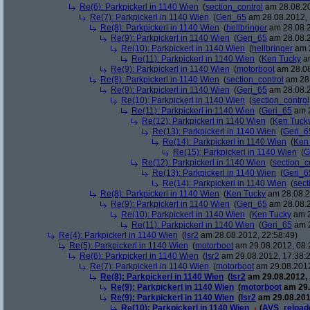
Re(6): Parkpickerl in 1140 Wien
(
section_control
am 28.08.20
Re(7): Parkpickerl in 1140 Wien
(
Geri_65
am 28.08.2012, 
Re(8): Parkpickerl in 1140 Wien
(
hellbringer
am 28.08.2
Re(9): Parkpickerl in 1140 Wien
(
Geri_65
am 28.08.2
Re(10): Parkpickerl in 1140 Wien
(
hellbringer
am 2
Re(11): Parkpickerl in 1140 Wien
(
Ken Tucky
am
Re(9): Parkpickerl in 1140 Wien
(
motorboot
am 28.08
Re(8): Parkpickerl in 1140 Wien
(
section_control
am 28.
Re(9): Parkpickerl in 1140 Wien
(
Geri_65
am 28.08.2
Re(10): Parkpickerl in 1140 Wien
(
section_control
Re(11): Parkpickerl in 1140 Wien
(
Geri_65
am 2
Re(12): Parkpickerl in 1140 Wien
(
Ken Tuck
Re(13): Parkpickerl in 1140 Wien
(
Geri_6
Re(14): Parkpickerl in 1140 Wien
(
Ken
Re(15): Parkpickerl in 1140 Wien
(
G
Re(12): Parkpickerl in 1140 Wien
(
section_c
Re(13): Parkpickerl in 1140 Wien
(
Geri_6
Re(14): Parkpickerl in 1140 Wien
(
sect
Re(8): Parkpickerl in 1140 Wien
(
Ken Tucky
am 28.08.2
Re(9): Parkpickerl in 1140 Wien
(
Geri_65
am 28.08.2
Re(10): Parkpickerl in 1140 Wien
(
Ken Tucky
am 2
Re(11): Parkpickerl in 1140 Wien
(
Geri_65
am 2
Re(4): Parkpickerl in 1140 Wien
(
lsr2
am 28.08.2012, 22:58:49)
Re(5): Parkpickerl in 1140 Wien
(
motorboot
am 29.08.2012, 08:
Re(6): Parkpickerl in 1140 Wien
(
lsr2
am 29.08.2012, 17:38:
Re(7): Parkpickerl in 1140 Wien
(
motorboot
am 29.08.2012
Re(8): Parkpickerl in 1140 Wien
(
lsr2
am 29.08.2012, 
Re(9): Parkpickerl in 1140 Wien
(
motorboot
am 29.
Re(9): Parkpickerl in 1140 Wien
(
lsr2
am 29.08.201
Re(10): Parkpickerl in 1140 Wien
(
AVS_reload