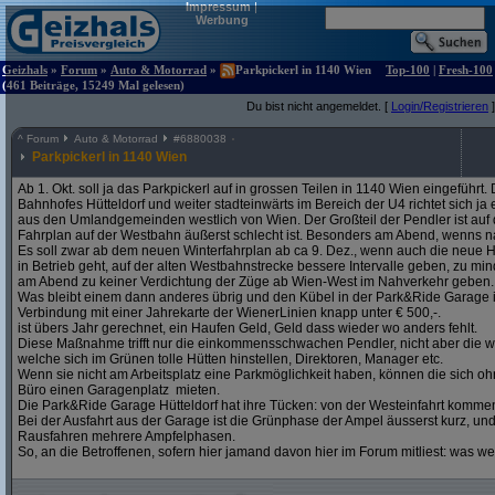
Impressum
|
Werbung
Geizhals
»
Forum
»
Auto & Motorrad
»
Parkpickerl in 1140 Wien
Top-100
|
Fresh-100
(461 Beiträge, 15249 Mal gelesen)
Du bist nicht angemeldet. [
Login/Registrieren
]
^
Forum
Auto & Motorrad
#
6880038
Parkpickerl in 1140 Wien
Ab 1. Okt. soll ja das Parkpickerl auf in grossen Teilen in 1140 Wien eingeführ
Bahnhofes Hütteldorf und weiter stadteinwärts im Bereich der U4 richtet sich j
aus den Umlandgemeinden westlich von Wien. Der Großteil der Pendler ist auf
Fahrplan auf der Westbahn äußerst schlecht ist. Besonders am Abend, wenns na
Es soll zwar ab dem neuen Winterfahrplan ab ca 9. Dez., wenn auch die neue H
in Betrieb geht, auf der alten Westbahnstrecke bessere Intervalle geben, zu mind
am Abend zu keiner Verdichtung der Züge ab Wien-West im Nahverkehr geben.
Was bleibt einem dann anderes übrig und den Kübel in der Park&Ride Garage in 
Verbindung mit einer Jahrekarte der WienerLinien knapp unter € 500,-.
ist übers Jahr gerechnet, ein Haufen Geld, Geld dass wieder wo anders fehlt.
Diese Maßnahme trifft nur die einkommensschwachen Pendler, nicht aber die w
welche sich im Grünen tolle Hütten hinstellen, Direktoren, Manager etc.
Wenn sie nicht am Arbeitsplatz eine Parkmöglichkeit haben, können die sich oh
Büro einen Garagenplatz mieten.
Die Park&Ride Garage Hütteldorf hat ihre Tücken: von der Westeinfahrt komme
Bei der Ausfahrt aus der Garage ist die Grünphase der Ampel äusserst kurz, un
Rausfahren mehrere Ampfelphasen.
So, an die Betroffenen, sofern hier jamand davon hier im Forum mitliest: was w