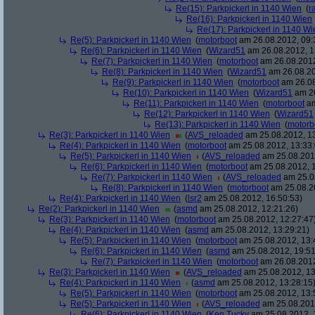
Re(15): Parkpickerl in 1140 Wien
(
r
Re(16): Parkpickerl in 1140 Wien
Re(17): Parkpickerl in 1140 Wi
Re(5): Parkpickerl in 1140 Wien
(
motorboot
am 26.08.2012, 09:
Re(6): Parkpickerl in 1140 Wien
(
Wizard51
am 26.08.2012, 1
Re(7): Parkpickerl in 1140 Wien
(
motorboot
am 26.08.2012
Re(8): Parkpickerl in 1140 Wien
(
Wizard51
am 26.08.20
Re(9): Parkpickerl in 1140 Wien
(
motorboot
am 26.08
Re(10): Parkpickerl in 1140 Wien
(
Wizard51
am 26
Re(11): Parkpickerl in 1140 Wien
(
motorboot
am
Re(12): Parkpickerl in 1140 Wien
(
Wizard51
Re(13): Parkpickerl in 1140 Wien
(
motorb
Re(3): Parkpickerl in 1140 Wien
(
AVS_reloaded
am 25.08.2012, 13
Re(4): Parkpickerl in 1140 Wien
(
motorboot
am 25.08.2012, 13:33:
Re(5): Parkpickerl in 1140 Wien
(
AVS_reloaded
am 25.08.2012
Re(6): Parkpickerl in 1140 Wien
(
motorboot
am 25.08.2012, 1
Re(7): Parkpickerl in 1140 Wien
(
AVS_reloaded
am 25.08
Re(8): Parkpickerl in 1140 Wien
(
motorboot
am 25.08.20
Re(4): Parkpickerl in 1140 Wien
(
lsr2
am 25.08.2012, 16:50:53)
Re(2): Parkpickerl in 1140 Wien
(
asmd
am 25.08.2012, 12:21:26)
Re(3): Parkpickerl in 1140 Wien
(
motorboot
am 25.08.2012, 12:27:47
Re(4): Parkpickerl in 1140 Wien
(
asmd
am 25.08.2012, 13:29:21)
Re(5): Parkpickerl in 1140 Wien
(
motorboot
am 25.08.2012, 13:
Re(6): Parkpickerl in 1140 Wien
(
asmd
am 25.08.2012, 19:51
Re(7): Parkpickerl in 1140 Wien
(
motorboot
am 26.08.2012
Re(3): Parkpickerl in 1140 Wien
(
AVS_reloaded
am 25.08.2012, 13
Re(4): Parkpickerl in 1140 Wien
(
asmd
am 25.08.2012, 13:28:15
Re(5): Parkpickerl in 1140 Wien
(
motorboot
am 25.08.2012, 13:
Re(5): Parkpickerl in 1140 Wien
(
AVS_reloaded
am 25.08.2012
Re(6): Parkpickerl in 1140 Wien
(
Ken Tucky
am 25.08.2012, 