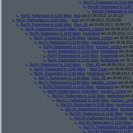
Re(17): Parkpickerl in 1140 Wi
Re(18): Parkpickerl in 1140
Re(19): Parkpickerl in 1
Re(3): Parkpickerl in 1140 Wien
(
lsr2
am 27.08.2012, 22:24:12)
Re(2): Parkpickerl in 1140 Wien
(
lsr2
am 27.08.2012, 22:25:29)
Re(3): Parkpickerl in 1140 Wien
(
Geri_65
am 28.08.2012, 10:04:37)
Re(4): Parkpickerl in 1140 Wien
(
section_control
am 28.08.2012, 1
Re(5): Parkpickerl in 1140 Wien
(
motorboot
am 28.08.2012, 11:
Re(6): Parkpickerl in 1140 Wien
(
section_control
am 28.08.20
Re(7): Parkpickerl in 1140 Wien
(
motorboot
am 28.08.2012
Re(8): Parkpickerl in 1140 Wien
(
section_control
am 28.
Re(9): Parkpickerl in 1140 Wien
(
motorboot
am 28.08
Re(9): Parkpickerl in 1140 Wien
(
motorboot
am 28.08
Re(9): Parkpickerl in 1140 Wien
(
hellbringer
am 28.0
Re(5): Parkpickerl in 1140 Wien
(
Geri_65
am 28.08.2012, 12:
Re(6): Parkpickerl in 1140 Wien
(
Ken Tucky
am 28.08.2012,
Re(6): Parkpickerl in 1140 Wien
(
motorboot
am 28.08.2012, 1
Re(7): Parkpickerl in 1140 Wien
(
Geri_65
am 28.08.2012, 
Re(7): Parkpickerl in 1140 Wien
(
section_control
am 28.08
Re(8): Parkpickerl in 1140 Wien
(
motorboot
am 28.08.20
Re(9): Parkpickerl in 1140 Wien
(
section_control
am 
Re(10): Parkpickerl in 1140 Wien
(
motorboot
am 2
Re(11): Parkpickerl in 1140 Wien
(
section_cont
Re(12): Parkpickerl in 1140 Wien
(
motorboo
Re(13): Parkpickerl in 1140 Wien
(
section
Re(14): Parkpickerl in 1140 Wien
(
mot
Re(15): Parkpickerl in 1140 Wien
(
s
Re(16): Parkpickerl in 1140 Wien
Re(17): Parkpickerl in 1140 Wi
Re(18): Parkpickerl in 1140