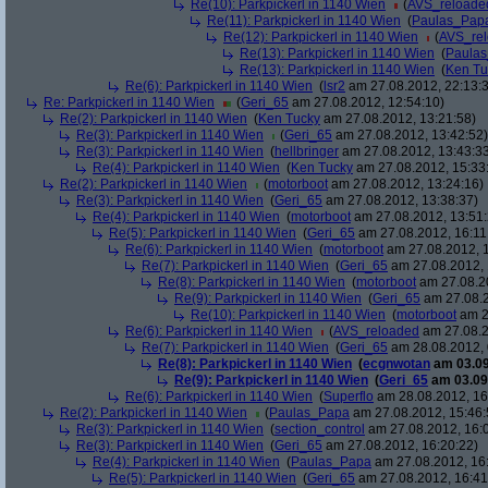
Re(10): Parkpickerl in 1140 Wien
(
AVS_reloade
Re(11): Parkpickerl in 1140 Wien
(
Paulas_Pap
Re(12): Parkpickerl in 1140 Wien
(
AVS_re
Re(13): Parkpickerl in 1140 Wien
(
Paula
Re(13): Parkpickerl in 1140 Wien
(
Ken Tu
Re(6): Parkpickerl in 1140 Wien
(
lsr2
am 27.08.2012, 22:13:
Re: Parkpickerl in 1140 Wien
(
Geri_65
am 27.08.2012, 12:54:10)
Re(2): Parkpickerl in 1140 Wien
(
Ken Tucky
am 27.08.2012, 13:21:58)
Re(3): Parkpickerl in 1140 Wien
(
Geri_65
am 27.08.2012, 13:42:52)
Re(3): Parkpickerl in 1140 Wien
(
hellbringer
am 27.08.2012, 13:43:3
Re(4): Parkpickerl in 1140 Wien
(
Ken Tucky
am 27.08.2012, 15:33
Re(2): Parkpickerl in 1140 Wien
(
motorboot
am 27.08.2012, 13:24:16)
Re(3): Parkpickerl in 1140 Wien
(
Geri_65
am 27.08.2012, 13:38:37)
Re(4): Parkpickerl in 1140 Wien
(
motorboot
am 27.08.2012, 13:51:
Re(5): Parkpickerl in 1140 Wien
(
Geri_65
am 27.08.2012, 16:11
Re(6): Parkpickerl in 1140 Wien
(
motorboot
am 27.08.2012, 1
Re(7): Parkpickerl in 1140 Wien
(
Geri_65
am 27.08.2012, 
Re(8): Parkpickerl in 1140 Wien
(
motorboot
am 27.08.20
Re(9): Parkpickerl in 1140 Wien
(
Geri_65
am 27.08.2
Re(10): Parkpickerl in 1140 Wien
(
motorboot
am 2
Re(6): Parkpickerl in 1140 Wien
(
AVS_reloaded
am 27.08.2
Re(7): Parkpickerl in 1140 Wien
(
Geri_65
am 28.08.2012, 
Re(8): Parkpickerl in 1140 Wien
(
ecgnwotan
am 03.09
Re(9): Parkpickerl in 1140 Wien
(
Geri_65
am 03.09.
Re(6): Parkpickerl in 1140 Wien
(
Superflo
am 28.08.2012, 16
Re(2): Parkpickerl in 1140 Wien
(
Paulas_Papa
am 27.08.2012, 15:46:
Re(3): Parkpickerl in 1140 Wien
(
section_control
am 27.08.2012, 16:
Re(3): Parkpickerl in 1140 Wien
(
Geri_65
am 27.08.2012, 16:20:22)
Re(4): Parkpickerl in 1140 Wien
(
Paulas_Papa
am 27.08.2012, 16
Re(5): Parkpickerl in 1140 Wien
(
Geri_65
am 27.08.2012, 16:41