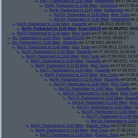
Re(7): Parkpickerl in 1140 Wien
(
hellbringer
am 27.08.201
Re(8): Parkpickerl in 1140 Wien
(
motorboot
am 27.08.20
Re(9): Parkpickerl in 1140 Wien
(
hellbringer
am 27.0
Re(10): Parkpickerl in 1140 Wien
(
Ken Tucky
am 2
Re(10): Parkpickerl in 1140 Wien
(
motorboot
am 2
Re(2): Parkpickerl in 1140 Wien
(
Superflo
am 27.08.2012, 09:45:53)
Re(3): Parkpickerl in 1140 Wien
(
User150576
am 02.09.2012, 19:0
Re(2): Parkpickerl in 1140 Wien
(
Ken Tucky
am 27.08.2012, 12:57:21)
Re: Parkpickerl in 1140 Wien
(
User352294
am 27.08.2012, 09:09:27)
Re: Parkpickerl in 1140 Wien
(
Superflo
am 27.08.2012, 09:43:57)
Re(2): Parkpickerl in 1140 Wien
(
Ken Tucky
am 27.08.2012, 12:52:34)
Re(3): Parkpickerl in 1140 Wien
(
Superflo
am 27.08.2012, 12:58:19)
Re(4): Parkpickerl in 1140 Wien
(
Ken Tucky
am 27.08.2012, 13:24
Re(5): Parkpickerl in 1140 Wien
(
Superflo
am 27.08.2012, 14:11
Re(6): Parkpickerl in 1140 Wien
(
Ken Tucky
am 27.08.2012, 
Re(7): Parkpickerl in 1140 Wien
(
Superflo
am 27.08.2012, 
Re(8): Parkpickerl in 1140 Wien
(
Ken Tucky
am 27.08.2
Re(9): Parkpickerl in 1140 Wien
(
Superflo
am 28.08.2
Re(10): Parkpickerl in 1140 Wien
(
Ken Tucky
am 2
Re(11): Parkpickerl in 1140 Wien
(
Superflo
am 2
Re(12): Parkpickerl in 1140 Wien
(
Ken Tuck
Re(13): Parkpickerl in 1140 Wien
(
Superf
Re(14): Parkpickerl in 1140 Wien
(
Ken
Re(15): Parkpickerl in 1140 Wien
(
S
Re(16): Parkpickerl in 1140 Wien
Re(17): Parkpickerl in 1140 Wi
Re(18): Parkpickerl in 1140
Re(5): Parkpickerl in 1140 Wien
(
Paulas_Papa
am 27.08.2012, 
Re(6): Parkpickerl in 1140 Wien
(
Ken Tucky
am 27.08.2012, 
Re(7): Parkpickerl in 1140 Wien
(
Paulas_Papa
am 27.08.2