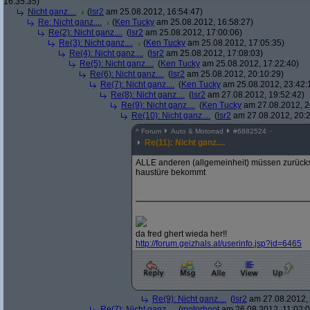
16:35:35)
Nicht ganz....
(
lsr2
am 25.08.2012, 16:54:47)
Re: Nicht ganz....
(
Ken Tucky
am 25.08.2012, 16:58:27)
Re(2): Nicht ganz....
(
lsr2
am 25.08.2012, 17:00:06)
Re(3): Nicht ganz....
(
Ken Tucky
am 25.08.2012, 17:05:35)
Re(4): Nicht ganz....
(
lsr2
am 25.08.2012, 17:08:03)
Re(5): Nicht ganz....
(
Ken Tucky
am 25.08.2012, 17:22:40)
Re(6): Nicht ganz....
(
lsr2
am 25.08.2012, 20:10:29)
Re(7): Nicht ganz....
(
Ken Tucky
am 25.08.2012, 23:42:
Re(8): Nicht ganz....
(
lsr2
am 27.08.2012, 19:52:42)
Re(9): Nicht ganz....
(
Ken Tucky
am 27.08.2012, 2
Re(10): Nicht ganz....
(
lsr2
am 27.08.2012, 20:2
^
Forum
Auto & Motorrad
#
6882524
Re(11): Nicht ganz....
ALLE anderen (allgemeinheit) müssen zurückst
haustüre bekommt
da fred ghert wieda her!!
http:/
/
forum.geizhals.at/
userinfo.jsp?
id=6465
Re(9): Nicht ganz....
(
lsr2
am 27.08.2012, 
Re(7): Nicht ganz....
(
motorboot
am 26.08.2012, 11:02:0