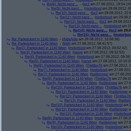
Re(8): Nicht ganz....
(
lsr2
am 27.08.2012, 19:54:19
Re(9): Nicht ganz....
(
motorboot
am 28.08.2012, 0
Re(10): Nicht ganz....
(
lsr2
am 28.08.2012, 22:5
Re(11): Nicht ganz....
(
motorboot
am 29.08.2
Re(12): Nicht ganz....
(
lsr2
am 29.08.2012,
Re(13): Nicht ganz....
(
motorboot
am 29
Re(14): Nicht ganz....
(
lsr2
am 29.08
Re(15): Nicht ganz....
(
motorboo
Re: Parkpickerl in 1140 Wien
(
AideAide
am 26.08.2012, 10:08:38)
Re: Parkpickerl in 1140 Wien
(
tridh
am 27.08.2012, 08:41:57)
Re(2): Parkpickerl in 1140 Wien
(
motorboot
am 27.08.2012, 09:02:42)
Re(3): Parkpickerl in 1140 Wien
(
nerve
am 27.08.2012, 09:32:52)
Re(4): Parkpickerl in 1140 Wien
(
motorboot
am 27.08.2012, 09:39:
Re(5): Parkpickerl in 1140 Wien
(
nerve
am 27.08.2012, 10:10:2
Re(6): Parkpickerl in 1140 Wien
(
Tintifax76
am 27.08.2012, 1
Re(7): Parkpickerl in 1140 Wien
(
motorboot
am 27.08.2012
Re(7): Parkpickerl in 1140 Wien
(
hellbringer
am 27.08.2012
Re(8): Parkpickerl in 1140 Wien
(
Tintifax76
am 27.08.20
Re(9): Parkpickerl in 1140 Wien
(
hellbringer
am 27.0
Re(10): Parkpickerl in 1140 Wien
(
Tintifax76
am 27
Re(11): Parkpickerl in 1140 Wien
(
hellbringer
a
Re(12): Parkpickerl in 1140 Wien
(
Tintifax76
Re(13): Parkpickerl in 1140 Wien
(
hellbri
Re(10): Parkpickerl in 1140 Wien
(
motorboot
am 2
Re(11): Parkpickerl in 1140 Wien
(
hellbringer
a
Re(12): Parkpickerl in 1140 Wien
(
motorboo
Re(8): Parkpickerl in 1140 Wien
(
motorboot
am 27.08.20
Re(9): Parkpickerl in 1140 Wien
(
hellbringer
am 27.0
Re(10): Parkpickerl in 1140 Wien
(
motorboot
am 2