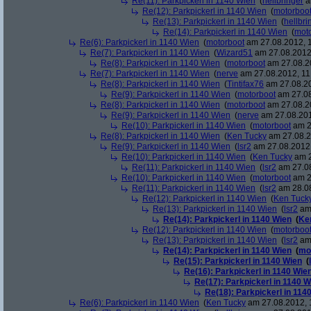
Re(11): Parkpickerl in 1140 Wien
(
hellbringer
a
Re(12): Parkpickerl in 1140 Wien
(
motorboo
Re(13): Parkpickerl in 1140 Wien
(
hellbri
Re(14): Parkpickerl in 1140 Wien
(
mot
Re(6): Parkpickerl in 1140 Wien
(
motorboot
am 27.08.2012, 1
Re(7): Parkpickerl in 1140 Wien
(
Wizard51
am 27.08.2012,
Re(8): Parkpickerl in 1140 Wien
(
motorboot
am 27.08.20
Re(7): Parkpickerl in 1140 Wien
(
nerve
am 27.08.2012, 11
Re(8): Parkpickerl in 1140 Wien
(
Tintifax76
am 27.08.20
Re(9): Parkpickerl in 1140 Wien
(
motorboot
am 27.08
Re(8): Parkpickerl in 1140 Wien
(
motorboot
am 27.08.20
Re(9): Parkpickerl in 1140 Wien
(
nerve
am 27.08.201
Re(10): Parkpickerl in 1140 Wien
(
motorboot
am 2
Re(8): Parkpickerl in 1140 Wien
(
Ken Tucky
am 27.08.2
Re(9): Parkpickerl in 1140 Wien
(
lsr2
am 27.08.2012,
Re(10): Parkpickerl in 1140 Wien
(
Ken Tucky
am 2
Re(11): Parkpickerl in 1140 Wien
(
lsr2
am 27.08
Re(10): Parkpickerl in 1140 Wien
(
motorboot
am 2
Re(11): Parkpickerl in 1140 Wien
(
lsr2
am 28.08
Re(12): Parkpickerl in 1140 Wien
(
Ken Tuck
Re(13): Parkpickerl in 1140 Wien
(
lsr2
am 
Re(14): Parkpickerl in 1140 Wien
(
Ke
Re(12): Parkpickerl in 1140 Wien
(
motorboo
Re(13): Parkpickerl in 1140 Wien
(
lsr2
am 
Re(14): Parkpickerl in 1140 Wien
(
mo
Re(15): Parkpickerl in 1140 Wien
(
Re(16): Parkpickerl in 1140 Wie
Re(17): Parkpickerl in 1140 W
Re(18): Parkpickerl in 114
Re(6): Parkpickerl in 1140 Wien
(
Ken Tucky
am 27.08.2012, 