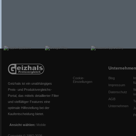
Unternehme
Cookie-
Blog
I
Einstellungen
f
Geizhals ist ein unabhängiges
Impressum
Preis- und Produktvergleichs-
W
Datenschutz
s
Portal, das mittels detaillierter Filter
AGB
T
und vielfältiger Features eine
Unternehmen
optimale Hilfestellung bei der
J
Kaufentscheidung bietet.
P
Ansicht wählen:
Mobile
Copyright © 1997-2026