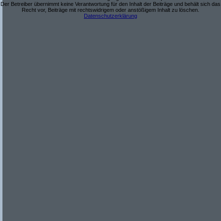
Der Betreiber übernimmt keine Verantwortung für den Inhalt der Beiträge und behält sich das
Recht vor, Beiträge mit rechtswidrigem oder anstößigem Inhalt zu löschen.
Datenschutzerklärung