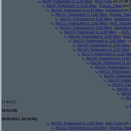
Re(8): Parkpickerl in 1140 Wien
(
Ken Tucky
am 27.08.2
Re(9): Parkpickerl in 1140 Wien
(
Paulas_Papa
am 27
Re(10): Parkpickerl in 1140 Wien
(
motorboot
am 2
Re(11): Parkpickerl in 1140 Wien
(
Paulas_Pap
Re(12): Parkpickerl in 1140 Wien
(
motorboo
Re(11): Parkpickerl in 1140 Wien
(
AVS_reload
Re(12): Parkpickerl in 1140 Wien
(
motorboo
Re(13): Parkpickerl in 1140 Wien
(
AVS_
Re(14): Parkpickerl in 1140 Wien
(
mot
Re(15): Parkpickerl in 1140 Wien
Re(16): Parkpickerl in 1140 Wien
Re(16): Parkpickerl in 1140 Wien
Re(17): Parkpickerl in 1140 Wi
Re(18): Parkpickerl in 1140
Re(19): Parkpickerl in 1
Re(20): Parkpickerl i
Re(21): Parkpickerl
Re(22): Parkpick
Re(23): Parkp
Re(24): Par
Re(25): 
Re(26
Re(
17:44:11)
19:52:26)
29.08.2012, 20:14:40)
Re(10): Parkpickerl in 1140 Wien
(
Ken Tucky
am 2
Re(11): Parkpickerl in 1140 Wien
(
Paulas_Pap