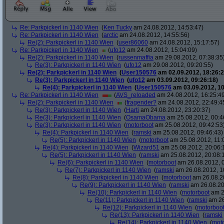
Re: Parkpickerl in 1140 Wien
(
Ken Tucky
am 24.08.2012, 14:53:47)
Re: Parkpickerl in 1140 Wien
(
arctic
am 24.08.2012, 14:55:56)
Re(2): Parkpickerl in 1140 Wien
(
user86060
am 24.08.2012, 15:17:57)
Re: Parkpickerl in 1140 Wien
(
ufo12
am 24.08.2012, 15:04:09)
Re(2): Parkpickerl in 1140 Wien
(
russenmaffia
am 29.08.2012, 07:38:35
Re(3): Parkpickerl in 1140 Wien
(
ufo12
am 29.08.2012, 09:20:55)
Re(2): Parkpickerl in 1140 Wien
(
User150576
am 02.09.2012, 18:26:2
Re(3): Parkpickerl in 1140 Wien
(
ufo12
am 03.09.2012, 09:26:18)
Re(4): Parkpickerl in 1140 Wien
(
User150576
am 03.09.2012, 10
Re: Parkpickerl in 1140 Wien
(
AVS_reloaded
am 24.08.2012, 16:25:4
Re(2): Parkpickerl in 1140 Wien
(
fragender?
am 24.08.2012, 22:49:4
Re(3): Parkpickerl in 1140 Wien
(
Harti
am 24.08.2012, 23:20:37)
Re(3): Parkpickerl in 1140 Wien
(
OsamaObama
am 25.08.2012, 00:4
Re(3): Parkpickerl in 1140 Wien
(
motorboot
am 25.08.2012, 09:42:53
Re(4): Parkpickerl in 1140 Wien
(
ramski
am 25.08.2012, 09:46:43)
Re(5): Parkpickerl in 1140 Wien
(
motorboot
am 25.08.2012, 11:
Re(4): Parkpickerl in 1140 Wien
(
Wizard51
am 25.08.2012, 20:06:
Re(5): Parkpickerl in 1140 Wien
(
ramski
am 25.08.2012, 20:08:
Re(6): Parkpickerl in 1140 Wien
(
motorboot
am 26.08.2012, 0
Re(7): Parkpickerl in 1140 Wien
(
ramski
am 26.08.2012, 1
Re(8): Parkpickerl in 1140 Wien
(
motorboot
am 26.08.20
Re(9): Parkpickerl in 1140 Wien
(
ramski
am 26.08.20
Re(10): Parkpickerl in 1140 Wien
(
motorboot
am 2
Re(11): Parkpickerl in 1140 Wien
(
ramski
am 26
Re(12): Parkpickerl in 1140 Wien
(
motorboo
Re(13): Parkpickerl in 1140 Wien
(
ramski
Re(14): Parkpickerl in 1140 Wien
(
mot