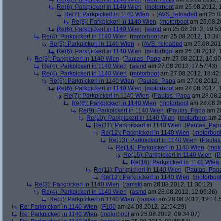
Re(6): Parkpickerl in 1140 Wien
(
motorboot
am 25.08.2012, 1
Re(7): Parkpickerl in 1140 Wien
(
AVS_reloaded
am 25.08
Re(8): Parkpickerl in 1140 Wien
(
motorboot
am 25.08.20
Re(6): Parkpickerl in 1140 Wien
(
asmd
am 25.08.2012, 19:53
Re(4): Parkpickerl in 1140 Wien
(
motorboot
am 25.08.2012, 13:34:
Re(5): Parkpickerl in 1140 Wien
(
AVS_reloaded
am 25.08.2012
Re(6): Parkpickerl in 1140 Wien
(
motorboot
am 25.08.2012, 1
Re(3): Parkpickerl in 1140 Wien
(
Paulas_Papa
am 27.08.2012, 16:00
Re(4): Parkpickerl in 1140 Wien
(
asmd
am 27.08.2012, 17:57:43)
Re(4): Parkpickerl in 1140 Wien
(
motorboot
am 27.08.2012, 18:42:
Re(5): Parkpickerl in 1140 Wien
(
Paulas_Papa
am 27.08.2012, 
Re(6): Parkpickerl in 1140 Wien
(
motorboot
am 28.08.2012, 1
Re(7): Parkpickerl in 1140 Wien
(
Paulas_Papa
am 28.08.2
Re(8): Parkpickerl in 1140 Wien
(
motorboot
am 28.08.20
Re(9): Parkpickerl in 1140 Wien
(
Paulas_Papa
am 28
Re(10): Parkpickerl in 1140 Wien
(
motorboot
am 2
Re(11): Parkpickerl in 1140 Wien
(
Paulas_Pap
Re(12): Parkpickerl in 1140 Wien
(
motorboo
Re(13): Parkpickerl in 1140 Wien
(
Paula
Re(14): Parkpickerl in 1140 Wien
(
mot
Re(15): Parkpickerl in 1140 Wien
(
P
Re(16): Parkpickerl in 1140 Wien
Re(11): Parkpickerl in 1140 Wien
(
Paulas_Pap
Re(12): Parkpickerl in 1140 Wien
(
motorboo
Re(3): Parkpickerl in 1140 Wien
(
ramski
am 28.08.2012, 11:30:12)
Re(4): Parkpickerl in 1140 Wien
(
asmd
am 28.08.2012, 12:06:36)
Re(5): Parkpickerl in 1140 Wien
(
ramski
am 28.08.2012, 12:14:
Re: Parkpickerl in 1140 Wien
(
F100
am 24.08.2012, 22:54:29)
Re: Parkpickerl in 1140 Wien
(
motorboot
am 25.08.2012, 09:34:07)