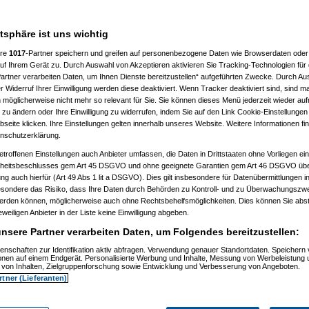
atsphäre ist uns wichtig
ere
1017
-Partner speichern und greifen auf personenbezogene Daten wie Browserdaten oder 
f Ihrem Gerät zu. Durch Auswahl von Akzeptieren aktivieren Sie Tracking-Technologien für d
)
artner verarbeiten Daten, um Ihnen Dienste bereitzustellen“ aufgeführten Zwecke. Durch Aus
 Widerruf Ihrer Einwilligung werden diese deaktiviert. Wenn Tracker deaktiviert sind, sind m
2)
 möglicherweise nicht mehr so relevant für Sie. Sie können dieses Menü jederzeit wieder auf
:24:54)
 zu ändern oder Ihre Einwilligung zu widerrufen, indem Sie auf den Link Cookie-Einstellunge
9)
eite klicken. Ihre Einstellungen gelten innerhalb unseres Website. Weitere Informationen fin
5)
nschutzerklärung.
6:08)
etroffenen Einstellungen auch Anbieter umfassen, die Daten in Drittstaaten ohne Vorliegen ei
)
itsbeschlusses gem Art 45 DSGVO und ohne geeignete Garantien gem Art 46 DSGVO übermi
gung auch hierfür (Art 49 Abs 1 lit a DSGVO). Dies gilt insbesondere für Datenübermittlungen i
09:02)
esondere das Risiko, dass Ihre Daten durch Behörden zu Kontroll- und zu Überwachungsz
11)
werden können, möglicherweise auch ohne Rechtsbehelfsmöglichkeiten. Dies können Sie abst
12)
eweiligen Anbieter in der Liste keine Einwilligung abgeben.
9:34:11)
0:53:29)
nsere Partner verarbeiten Daten, um Folgendes bereitzustellen:
12, 10:59:10)
12, 14:09:38)
enschaften zur Identifikation aktiv abfragen. Verwendung genauer Standortdaten. Speichern 
6.08.2012, 18:11:13)
ionen auf einem Endgerät. Personalisierte Werbung und Inhalte, Messung von Werbeleistung 
.08.2012, 18:38:09)
von Inhalten, Zielgruppenforschung sowie Entwicklung und Verbesserung von Angeboten.
t
am 26.08.2012, 18:58:27)
rtner (Lieferanten)
am 26.08.2012, 19:04:34)
orboot
am 26.08.2012, 19:07:12)
amski
am 26.08.2012, 19:17:15)