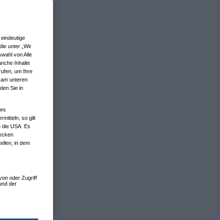
eindeutige
ie unter „Wir
wahl von Alle
anche Inhalte
rufen, um Ihre
n am unteren
den Sie in
nes
tteln, so gilt
n die USA. Es
wecken
ellen, in dem
von oder Zugriff
und der