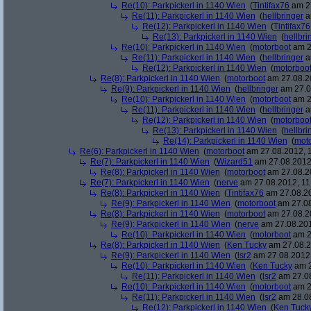
Re(10): Parkpickerl in 1140 Wien
(
Tintifax76
am 27
Re(11): Parkpickerl in 1140 Wien
(
hellbringer
a
Re(12): Parkpickerl in 1140 Wien
(
Tintifax76
Re(13): Parkpickerl in 1140 Wien
(
hellbri
Re(10): Parkpickerl in 1140 Wien
(
motorboot
am 2
Re(11): Parkpickerl in 1140 Wien
(
hellbringer
a
Re(12): Parkpickerl in 1140 Wien
(
motorboo
Re(8): Parkpickerl in 1140 Wien
(
motorboot
am 27.08.20
Re(9): Parkpickerl in 1140 Wien
(
hellbringer
am 27.0
Re(10): Parkpickerl in 1140 Wien
(
motorboot
am 2
Re(11): Parkpickerl in 1140 Wien
(
hellbringer
a
Re(12): Parkpickerl in 1140 Wien
(
motorboo
Re(13): Parkpickerl in 1140 Wien
(
hellbri
Re(14): Parkpickerl in 1140 Wien
(
mot
Re(6): Parkpickerl in 1140 Wien
(
motorboot
am 27.08.2012, 1
Re(7): Parkpickerl in 1140 Wien
(
Wizard51
am 27.08.2012,
Re(8): Parkpickerl in 1140 Wien
(
motorboot
am 27.08.20
Re(7): Parkpickerl in 1140 Wien
(
nerve
am 27.08.2012, 11
Re(8): Parkpickerl in 1140 Wien
(
Tintifax76
am 27.08.20
Re(9): Parkpickerl in 1140 Wien
(
motorboot
am 27.08
Re(8): Parkpickerl in 1140 Wien
(
motorboot
am 27.08.20
Re(9): Parkpickerl in 1140 Wien
(
nerve
am 27.08.201
Re(10): Parkpickerl in 1140 Wien
(
motorboot
am 2
Re(8): Parkpickerl in 1140 Wien
(
Ken Tucky
am 27.08.2
Re(9): Parkpickerl in 1140 Wien
(
lsr2
am 27.08.2012,
Re(10): Parkpickerl in 1140 Wien
(
Ken Tucky
am 2
Re(11): Parkpickerl in 1140 Wien
(
lsr2
am 27.08
Re(10): Parkpickerl in 1140 Wien
(
motorboot
am 2
Re(11): Parkpickerl in 1140 Wien
(
lsr2
am 28.08
Re(12): Parkpickerl in 1140 Wien
(
Ken Tuck