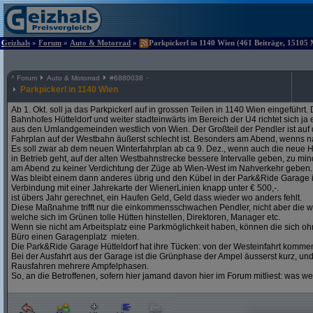
Geizhals
»
Forum
»
Auto & Motorrad
»
Parkpickerl in 1140 Wien (461 Beiträge, 15105 
^
Forum
Auto & Motorrad
#
6880038
Parkpickerl in 1140 Wien
Ab 1. Okt. soll ja das Parkpickerl auf in grossen Teilen in 1140 Wien eingeführ
Bahnhofes Hütteldorf und weiter stadteinwärts im Bereich der U4 richtet sich j
aus den Umlandgemeinden westlich von Wien. Der Großteil der Pendler ist auf
Fahrplan auf der Westbahn äußerst schlecht ist. Besonders am Abend, wenns na
Es soll zwar ab dem neuen Winterfahrplan ab ca 9. Dez., wenn auch die neue H
in Betrieb geht, auf der alten Westbahnstrecke bessere Intervalle geben, zu mind
am Abend zu keiner Verdichtung der Züge ab Wien-West im Nahverkehr geben.
Was bleibt einem dann anderes übrig und den Kübel in der Park&Ride Garage in 
Verbindung mit einer Jahrekarte der WienerLinien knapp unter € 500,-.
ist übers Jahr gerechnet, ein Haufen Geld, Geld dass wieder wo anders fehlt.
Diese Maßnahme trifft nur die einkommensschwachen Pendler, nicht aber die w
welche sich im Grünen tolle Hütten hinstellen, Direktoren, Manager etc.
Wenn sie nicht am Arbeitsplatz eine Parkmöglichkeit haben, können die sich oh
Büro einen Garagenplatz mieten.
Die Park&Ride Garage Hütteldorf hat ihre Tücken: von der Westeinfahrt komme
Bei der Ausfahrt aus der Garage ist die Grünphase der Ampel äusserst kurz, un
Rausfahren mehrere Ampfelphasen.
So, an die Betroffenen, sofern hier jamand davon hier im Forum mitliest: was w