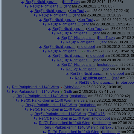
Re(3): Nicht ganz....
(
Ken Tucky
am 25.08.2012, 17:05:35)
Re(4): Nicht ganz....
(
lsr2
am 25.08.2012, 17:08:03)
Re(5): Nicht ganz....
(
Ken Tucky
am 25.08.2012, 17:22:40)
Re(6): Nicht ganz....
(
lsr2
am 25.08.2012, 20:10:29)
Re(7): Nicht ganz....
(
Ken Tucky
am 25.08.2012, 23:42:
Re(8): Nicht ganz....
(
lsr2
am 27.08.2012, 19:52:42)
Re(9): Nicht ganz....
(
Ken Tucky
am 27.08.2012, 2
Re(10): Nicht ganz....
(
lsr2
am 27.08.2012, 20:2
Re(11): Nicht ganz....
(
Ken Tucky
am 27.08.2
Re(9): Nicht ganz....
(
lsr2
am 27.08.2012, 
Re(7): Nicht ganz....
(
motorboot
am 26.08.2012, 11:02:0
Re(8): Nicht ganz....
(
lsr2
am 27.08.2012, 19:54:19
Re(9): Nicht ganz....
(
motorboot
am 28.08.2012, 0
Re(10): Nicht ganz....
(
lsr2
am 28.08.2012, 22:5
Re(11): Nicht ganz....
(
motorboot
am 29.08.2
Re(12): Nicht ganz....
(
lsr2
am 29.08.2012,
Re(13): Nicht ganz....
(
motorboot
am 29
Re(14): Nicht ganz....
(
lsr2
am 29.08
Re(15): Nicht ganz....
(
motorboo
Re: Parkpickerl in 1140 Wien
(
AideAide
am 26.08.2012, 10:08:38)
Re: Parkpickerl in 1140 Wien
(
tridh
am 27.08.2012, 08:41:57)
Re(2): Parkpickerl in 1140 Wien
(
motorboot
am 27.08.2012, 09:02:42)
Re(3): Parkpickerl in 1140 Wien
(
nerve
am 27.08.2012, 09:32:52)
Re(4): Parkpickerl in 1140 Wien
(
motorboot
am 27.08.2012, 09:39:
Re(5): Parkpickerl in 1140 Wien
(
nerve
am 27.08.2012, 10:10:2
Re(6): Parkpickerl in 1140 Wien
(
Tintifax76
am 27.08.2012, 1
Re(7): Parkpickerl in 1140 Wien
(
motorboot
am 27.08.2012
Re(7): Parkpickerl in 1140 Wien
(
hellbringer
am 27.08.2012
Re(8): Parkpickerl in 1140 Wien
(
Tintifax76
am 27.08.20
Re(9): Parkpickerl in 1140 Wien
(
hellbringer
am 27.0