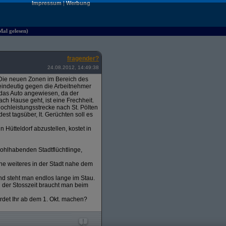
Impressum
|
Werbung
Mal gelesen)
fragender?
24.08.2012, 14:49:38
t. Die neuen Zonen im Bereich des
a eindeutig gegen die Arbeitnehmer
 das Auto angewiesen, da der
ch Hause geht, ist eine Frechheit.
ochleistungsstrecke nach St. Pölten
est tagsüber, lt. Gerüchten soll es
Hütteldorf abzustellen, kostet in
ohlhabenden Stadtflüchtlinge,
ne weiteres in der Stadt nahe dem
nd steht man endlos lange im Stau.
d der Stosszeit braucht man beim
erdet Ihr ab dem 1. Okt. machen?