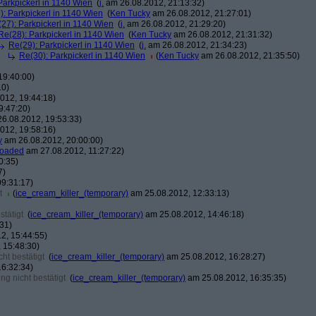
Parkpickerl in 1140 Wien
(
j.
am 26.08.2012, 21:13:32)
): Parkpickerl in 1140 Wien
(
Ken Tucky
am 26.08.2012, 21:27:01)
27): Parkpickerl in 1140 Wien
(
j.
am 26.08.2012, 21:29:20)
Re(28): Parkpickerl in 1140 Wien
(
Ken Tucky
am 26.08.2012, 21:31:32)
Re(29): Parkpickerl in 1140 Wien
(
j.
am 26.08.2012, 21:34:23)
Re(30): Parkpickerl in 1140 Wien
(
Ken Tucky
am 26.08.2012, 21:35:50)
19:40:00)
10)
012, 19:44:18)
9:47:20)
6.08.2012, 19:53:33)
012, 19:58:16)
y
am 26.08.2012, 20:00:00)
loaded
am 27.08.2012, 11:27:22)
0:35)
7)
9:31:17)
t
(
ice_cream_killer_(temporary)
am 25.08.2012, 12:33:13)
tätigt
(
ice_cream_killer_(temporary)
am 25.08.2012, 14:46:18)
31)
2, 15:44:55)
 15:48:30)
ht bestätigt
(
ice_cream_killer_(temporary)
am 25.08.2012, 16:28:27)
6:32:34)
g nicht bestätigt
(
ice_cream_killer_(temporary)
am 25.08.2012, 16:35:35)