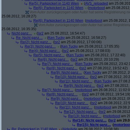
Re(5): Parkpickerl in 1140 Wien
(
AVS_reloaded
am 25.08.201
Re(6): Parkpickerl in 1140 Wien
(
motorboot
am 25.08.2012,
Vom Autor zurückgezogen oder Autor hat seine Registrierung nic
25.08.2012, 16:28:27)
Re(6): Parkpickerl in 1140 Wien
(
motorboot
am 25.08.2012, 1
Vom Autor zurückgezogen oder Autor hat seine Registrierun
25.08.2012, 16:35:35)
Nicht ganz....
(
lsr2
am 25.08.2012, 16:54:47)
Re: Nicht ganz....
(
Ken Tucky
am 25.08.2012, 16:58:27)
Re(2): Nicht ganz....
(
lsr2
am 25.08.2012, 17:00:06)
Re(3): Nicht ganz....
(
Ken Tucky
am 25.08.2012, 17:05:35)
Re(4): Nicht ganz....
(
lsr2
am 25.08.2012, 17:08:03)
Re(5): Nicht ganz....
(
Ken Tucky
am 25.08.2012, 17:22:40)
Re(6): Nicht ganz....
(
lsr2
am 25.08.2012, 20:10:29)
Re(7): Nicht ganz....
(
Ken Tucky
am 25.08.2012, 23:42:
Re(8): Nicht ganz....
(
lsr2
am 27.08.2012, 19:52:42)
Re(9): Nicht ganz....
(
Ken Tucky
am 27.08.2012, 2
Re(10): Nicht ganz....
(
lsr2
am 27.08.2012, 20:2
Re(11): Nicht ganz....
(
Ken Tucky
am 27.08.2
Re(9): Nicht ganz....
(
lsr2
am 27.08.2012, 
Re(7): Nicht ganz....
(
motorboot
am 26.08.2012, 11:02:0
Re(8): Nicht ganz....
(
lsr2
am 27.08.2012, 19:54:19
Re(9): Nicht ganz....
(
motorboot
am 28.08.2012, 0
Re(10): Nicht ganz....
(
lsr2
am 28.08.2012, 22:5
Re(11): Nicht ganz....
(
motorboot
am 29.08.2
Re(12): Nicht ganz....
(
lsr2
am 29.08.2012,
Re(13): Nicht ganz....
(
motorboot
am 29
Re(14): Nicht ganz....
(
lsr2
am 29.08
Re(15): Nicht ganz....
(
motorboo
Re: Parkpickerl in 1140 Wien
(
AideAide
am 26.08.2012, 10:08:38)