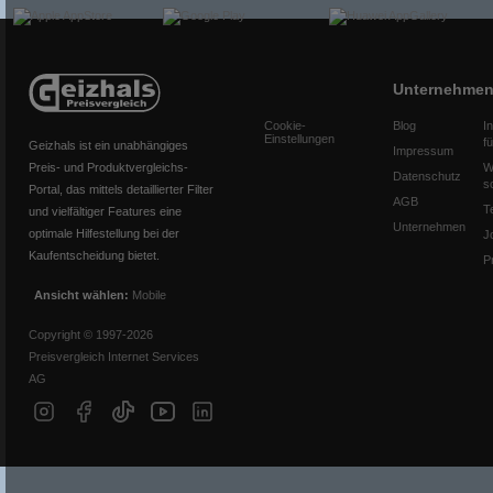
Unternehme
Cookie-
Blog
I
Einstellungen
f
Geizhals ist ein unabhängiges
Impressum
Preis- und Produktvergleichs-
W
Datenschutz
s
Portal, das mittels detaillierter Filter
AGB
T
und vielfältiger Features eine
Unternehmen
optimale Hilfestellung bei der
J
Kaufentscheidung bietet.
P
Ansicht wählen:
Mobile
Copyright © 1997-2026
Preisvergleich Internet Services
AG