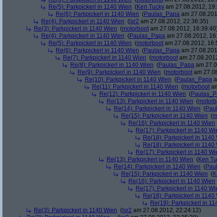
Re(5): Parkpickerl in 1140 Wien
(
Ken Tucky
am 27.08.2012, 19:
Re(6): Parkpickerl in 1140 Wien
(
Paulas_Papa
am 27.08.201
Re(4): Parkpickerl in 1140 Wien
(
lsr2
am 27.08.2012, 22:36:35)
Re(3): Parkpickerl in 1140 Wien
(
motorboot
am 27.08.2012, 16:39:40
Re(4): Parkpickerl in 1140 Wien
(
Paulas_Papa
am 27.08.2012, 16
Re(5): Parkpickerl in 1140 Wien
(
motorboot
am 27.08.2012, 16:
Re(6): Parkpickerl in 1140 Wien
(
Paulas_Papa
am 27.08.201
Re(7): Parkpickerl in 1140 Wien
(
motorboot
am 27.08.2012
Re(8): Parkpickerl in 1140 Wien
(
Paulas_Papa
am 27.0
Re(9): Parkpickerl in 1140 Wien
(
motorboot
am 27.08
Re(10): Parkpickerl in 1140 Wien
(
Paulas_Papa
a
Re(11): Parkpickerl in 1140 Wien
(
motorboot
am
Re(12): Parkpickerl in 1140 Wien
(
Paulas_P
Re(13): Parkpickerl in 1140 Wien
(
motorb
Re(14): Parkpickerl in 1140 Wien
(
Pau
Re(15): Parkpickerl in 1140 Wien
(
m
Re(16): Parkpickerl in 1140 Wien
Re(17): Parkpickerl in 1140 Wi
Re(18): Parkpickerl in 1140
Re(18): Parkpickerl in 1140
Re(17): Parkpickerl in 1140 Wi
Re(13): Parkpickerl in 1140 Wien
(
Ken Tu
Re(14): Parkpickerl in 1140 Wien
(
Pau
Re(15): Parkpickerl in 1140 Wien
(
K
Re(16): Parkpickerl in 1140 Wien
Re(17): Parkpickerl in 1140 Wi
Re(18): Parkpickerl in 1140
Re(19): Parkpickerl in 1
Re(3): Parkpickerl in 1140 Wien
(
lsr2
am 27.08.2012, 22:24:12)