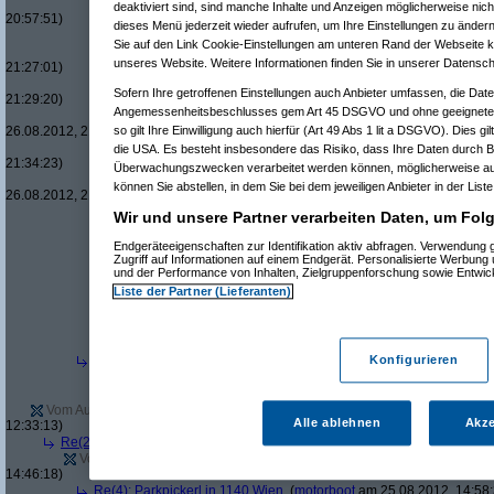
Re(24): Par
deaktiviert sind, sind manche Inhalte und Anzeigen möglicherweise nich
20:57:51)
dieses Menü jederzeit wieder aufrufen, um Ihre Einstellungen zu ändern
Re(25): 
Sie auf den Link Cookie-Einstellungen am unteren Rand der Webseite kli
Re(26
unseres Website. Weitere Informationen finden Sie in unserer Datensch
21:27:01)
Re(
Sofern Ihre getroffenen Einstellungen auch Anbieter umfassen, die Daten
21:29:20)
Angemessenheitsbeschlusses gem Art 45 DSGVO und ohne geeignete 
26.08.2012, 21:31:32)
so gilt Ihre Einwilligung auch hierfür (Art 49 Abs 1 lit a DSGVO). Dies g
die USA. Es besteht insbesondere das Risiko, dass Ihre Daten durch B
21:34:23)
Überwachungszwecken verarbeitet werden können, möglicherweise au
können Sie abstellen, in dem Sie bei dem jeweiligen Anbieter in der List
26.08.2012, 21:35:50)
Re(5): Parkpickerl in 1140 Wien
(
j.
am 26.08.2012, 19:30:44)
Wir und unsere Partner verarbeiten Daten, um Folg
Re(6): Parkpickerl in 1140 Wien
(
Ken Tucky
am 26.08.2012, 
Re(7): Parkpickerl in 1140 Wien
(
j.
am 26.08.2012, 19:43:
Endgeräteeigenschaften zur Identifikation aktiv abfragen. Verwendung
Zugriff auf Informationen auf einem Endgerät. Personalisierte Werbung
Re(8): Parkpickerl in 1140 Wien
(
Ken Tucky
am 26.08.2
und der Performance von Inhalten, Zielgruppenforschung sowie Entwi
Re(9): Parkpickerl in 1140 Wien
(
j.
am 26.08.2012, 1
Liste der Partner (Lieferanten)
Re(10): Parkpickerl in 1140 Wien
(
Ken Tucky
am 2
Re(11): Parkpickerl in 1140 Wien
(
j.
am 26.08.2
Re(12): Parkpickerl in 1140 Wien
(
Ken Tuck
Re(12): Parkpickerl in 1140 Wien
(
AVS_re
Re(4): Parkpickerl in 1140 Wien
(
motorboot
am 25.08.2012, 18:0
Konfigurieren
Re(5): Parkpickerl in 1140 Wien
(
nerve
am 25.08.2012, 18:46:4
Re(6): Parkpickerl in 1140 Wien
(
motorboot
am 26.08.2012, 0
Vom Autor zurückgezogen oder Autor hat seine Registrierung nicht bestätig
Alle ablehnen
Akze
12:33:13)
Re(2): Parkpickerl in 1140 Wien
(
motorboot
am 25.08.2012, 12:45:08)
Vom Autor zurückgezogen oder Autor hat seine Registrierung nicht bes
14:46:18)
Re(4): Parkpickerl in 1140 Wien
(
motorboot
am 25.08.2012, 14:58: