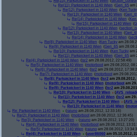
Re(10): Parkpickerl in 1140 Wien
(
section_control
Re(11): Parkpickerl in 1140 Wien
(
Geri_65
am 2
Re(12): Parkpickerl in 1140 Wien
(
Ken Tuck
Re(13): Parkpickerl in 1140 Wien
(
Geri_6
Re(14): Parkpickerl in 1140 Wien
(
Ken
Re(15): Parkpickerl in 1140 Wien
(
G
Re(12): Parkpickerl in 1140 Wien
(
section_c
Re(13): Parkpickerl in 1140 Wien
(
Geri_6
Re(14): Parkpickerl in 1140 Wien
(
sect
Re(8): Parkpickerl in 1140 Wien
(
Ken Tucky
am 28.08.2
Re(9): Parkpickerl in 1140 Wien
(
Geri_65
am 28.08.2
Re(10): Parkpickerl in 1140 Wien
(
Ken Tucky
am 2
Re(11): Parkpickerl in 1140 Wien
(
Geri_65
am 2
Re(4): Parkpickerl in 1140 Wien
(
lsr2
am 28.08.2012, 22:58:49)
Re(5): Parkpickerl in 1140 Wien
(
motorboot
am 29.08.2012, 08:
Re(6): Parkpickerl in 1140 Wien
(
lsr2
am 29.08.2012, 17:38:
Re(7): Parkpickerl in 1140 Wien
(
motorboot
am 29.08.2012
Re(8): Parkpickerl in 1140 Wien
(
lsr2
am 29.08.2012, 
Re(9): Parkpickerl in 1140 Wien
(
motorboot
am 29.
Re(9): Parkpickerl in 1140 Wien
(
lsr2
am 29.08.201
Re(10): Parkpickerl in 1140 Wien
(
AVS_reload
Re(11): Parkpickerl in 1140 Wien
(
lsr2
am 29.
Re(12): Parkpickerl in 1140 Wien
(
AVS_r
Re(13): Parkpickerl in 1140 Wien
(
motor
Re: Parkpickerl in 1140 Wien
(
raiuno
am 28.08.2012, 12:33:16)
Re(2): Parkpickerl in 1140 Wien
(
motorboot
am 28.08.2012, 12:36:45)
Re(3): Parkpickerl in 1140 Wien
(
raiuno
am 28.08.2012, 13:27:20)
Re(4): Parkpickerl in 1140 Wien
(
motorboot
am 28.08.2012, 13:31:
Re(5): Parkpickerl in 1140 Wien
(
raiuno
am 28.08.2012, 13:34:
Re(4): Parkpickerl in 1140 Wien
(
user86060
am 05.10.2012, 22