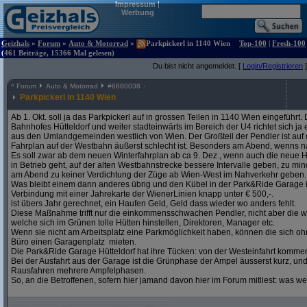
Impressum
|
Werbung
Geizhals
»
Forum
»
Auto & Motorrad
»
Parkpickerl in 1140 Wien
Top-100
|
Fresh-100
(461 Beiträge, 15366 Mal gelesen)
Du bist nicht angemeldet. [
Login/Registrieren
]
^
Forum
Auto & Motorrad
#
6880038
Parkpickerl in 1140 Wien
Ab 1. Okt. soll ja das Parkpickerl auf in grossen Teilen in 1140 Wien eingeführ
Bahnhofes Hütteldorf und weiter stadteinwärts im Bereich der U4 richtet sich j
aus den Umlandgemeinden westlich von Wien. Der Großteil der Pendler ist auf
Fahrplan auf der Westbahn äußerst schlecht ist. Besonders am Abend, wenns na
Es soll zwar ab dem neuen Winterfahrplan ab ca 9. Dez., wenn auch die neue H
in Betrieb geht, auf der alten Westbahnstrecke bessere Intervalle geben, zu mind
am Abend zu keiner Verdichtung der Züge ab Wien-West im Nahverkehr geben.
Was bleibt einem dann anderes übrig und den Kübel in der Park&Ride Garage in 
Verbindung mit einer Jahrekarte der WienerLinien knapp unter € 500,-.
ist übers Jahr gerechnet, ein Haufen Geld, Geld dass wieder wo anders fehlt.
Diese Maßnahme trifft nur die einkommensschwachen Pendler, nicht aber die w
welche sich im Grünen tolle Hütten hinstellen, Direktoren, Manager etc.
Wenn sie nicht am Arbeitsplatz eine Parkmöglichkeit haben, können die sich oh
Büro einen Garagenplatz mieten.
Die Park&Ride Garage Hütteldorf hat ihre Tücken: von der Westeinfahrt komme
Bei der Ausfahrt aus der Garage ist die Grünphase der Ampel äusserst kurz, un
Rausfahren mehrere Ampfelphasen.
So, an die Betroffenen, sofern hier jamand davon hier im Forum mitliest: was w