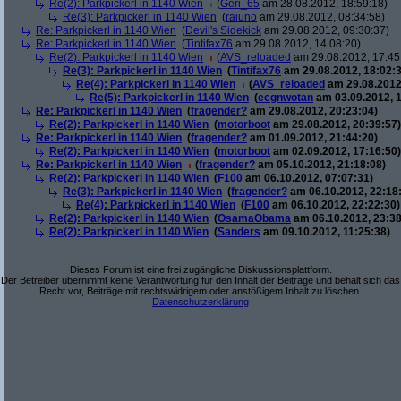
Re(2): Parkpickerl in 1140 Wien
(
Geri_65
am 28.08.2012, 18:59:18)
Re(3): Parkpickerl in 1140 Wien
(
raiuno
am 29.08.2012, 08:34:58)
Re: Parkpickerl in 1140 Wien
(
Devil's Sidekick
am 29.08.2012, 09:30:37)
Re: Parkpickerl in 1140 Wien
(
Tintifax76
am 29.08.2012, 14:08:20)
Re(2): Parkpickerl in 1140 Wien
(
AVS_reloaded
am 29.08.2012, 17:45
Re(3): Parkpickerl in 1140 Wien
(
Tintifax76
am 29.08.2012, 18:02:3
Re(4): Parkpickerl in 1140 Wien
(
AVS_reloaded
am 29.08.2012
Re(5): Parkpickerl in 1140 Wien
(
ecgnwotan
am 03.09.2012, 1
Re: Parkpickerl in 1140 Wien
(
fragender?
am 29.08.2012, 20:23:04)
Re(2): Parkpickerl in 1140 Wien
(
motorboot
am 29.08.2012, 20:39:57)
Re: Parkpickerl in 1140 Wien
(
fragender?
am 01.09.2012, 21:44:20)
Re(2): Parkpickerl in 1140 Wien
(
motorboot
am 02.09.2012, 17:16:50)
Re: Parkpickerl in 1140 Wien
(
fragender?
am 05.10.2012, 21:18:08)
Re(2): Parkpickerl in 1140 Wien
(
F100
am 06.10.2012, 07:07:31)
Re(3): Parkpickerl in 1140 Wien
(
fragender?
am 06.10.2012, 22:18
Re(4): Parkpickerl in 1140 Wien
(
F100
am 06.10.2012, 22:22:30)
Re(2): Parkpickerl in 1140 Wien
(
OsamaObama
am 06.10.2012, 23:38
Re(2): Parkpickerl in 1140 Wien
(
Sanders
am 09.10.2012, 11:25:38)
Dieses Forum ist eine frei zugängliche Diskussionsplattform.
Der Betreiber übernimmt keine Verantwortung für den Inhalt der Beiträge und behält sich das
Recht vor, Beiträge mit rechtswidrigem oder anstößigem Inhalt zu löschen.
Datenschutzerklärung