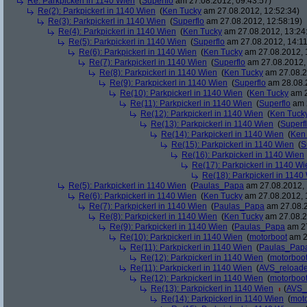
Re: Parkpickerl in 1140 Wien
(
Superflo
am 27.08.2012, 09:43:57)
Re(2): Parkpickerl in 1140 Wien
(
Ken Tucky
am 27.08.2012, 12:52:34)
Re(3): Parkpickerl in 1140 Wien
(
Superflo
am 27.08.2012, 12:58:19)
Re(4): Parkpickerl in 1140 Wien
(
Ken Tucky
am 27.08.2012, 13:24
Re(5): Parkpickerl in 1140 Wien
(
Superflo
am 27.08.2012, 14:11
Re(6): Parkpickerl in 1140 Wien
(
Ken Tucky
am 27.08.2012, 
Re(7): Parkpickerl in 1140 Wien
(
Superflo
am 27.08.2012, 
Re(8): Parkpickerl in 1140 Wien
(
Ken Tucky
am 27.08.2
Re(9): Parkpickerl in 1140 Wien
(
Superflo
am 28.08.2
Re(10): Parkpickerl in 1140 Wien
(
Ken Tucky
am 2
Re(11): Parkpickerl in 1140 Wien
(
Superflo
am 2
Re(12): Parkpickerl in 1140 Wien
(
Ken Tuck
Re(13): Parkpickerl in 1140 Wien
(
Superf
Re(14): Parkpickerl in 1140 Wien
(
Ken
Re(15): Parkpickerl in 1140 Wien
(
S
Re(16): Parkpickerl in 1140 Wien
Re(17): Parkpickerl in 1140 Wi
Re(18): Parkpickerl in 1140
Re(5): Parkpickerl in 1140 Wien
(
Paulas_Papa
am 27.08.2012, 
Re(6): Parkpickerl in 1140 Wien
(
Ken Tucky
am 27.08.2012, 
Re(7): Parkpickerl in 1140 Wien
(
Paulas_Papa
am 27.08.2
Re(8): Parkpickerl in 1140 Wien
(
Ken Tucky
am 27.08.2
Re(9): Parkpickerl in 1140 Wien
(
Paulas_Papa
am 27
Re(10): Parkpickerl in 1140 Wien
(
motorboot
am 2
Re(11): Parkpickerl in 1140 Wien
(
Paulas_Pap
Re(12): Parkpickerl in 1140 Wien
(
motorboo
Re(11): Parkpickerl in 1140 Wien
(
AVS_reload
Re(12): Parkpickerl in 1140 Wien
(
motorboo
Re(13): Parkpickerl in 1140 Wien
(
AVS_
Re(14): Parkpickerl in 1140 Wien
(
mot