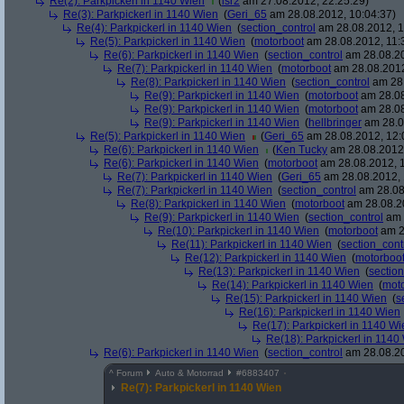
Re(2): Parkpickerl in 1140 Wien
(
lsr2
am 27.08.2012, 22:25:29)
Re(3): Parkpickerl in 1140 Wien
(
Geri_65
am 28.08.2012, 10:04:37)
Re(4): Parkpickerl in 1140 Wien
(
section_control
am 28.08.2012, 1
Re(5): Parkpickerl in 1140 Wien
(
motorboot
am 28.08.2012, 11:
Re(6): Parkpickerl in 1140 Wien
(
section_control
am 28.08.20
Re(7): Parkpickerl in 1140 Wien
(
motorboot
am 28.08.2012
Re(8): Parkpickerl in 1140 Wien
(
section_control
am 28.
Re(9): Parkpickerl in 1140 Wien
(
motorboot
am 28.08
Re(9): Parkpickerl in 1140 Wien
(
motorboot
am 28.08
Re(9): Parkpickerl in 1140 Wien
(
hellbringer
am 28.0
Re(5): Parkpickerl in 1140 Wien
(
Geri_65
am 28.08.2012, 12:
Re(6): Parkpickerl in 1140 Wien
(
Ken Tucky
am 28.08.2012,
Re(6): Parkpickerl in 1140 Wien
(
motorboot
am 28.08.2012, 1
Re(7): Parkpickerl in 1140 Wien
(
Geri_65
am 28.08.2012, 
Re(7): Parkpickerl in 1140 Wien
(
section_control
am 28.08
Re(8): Parkpickerl in 1140 Wien
(
motorboot
am 28.08.20
Re(9): Parkpickerl in 1140 Wien
(
section_control
am 
Re(10): Parkpickerl in 1140 Wien
(
motorboot
am 2
Re(11): Parkpickerl in 1140 Wien
(
section_cont
Re(12): Parkpickerl in 1140 Wien
(
motorboo
Re(13): Parkpickerl in 1140 Wien
(
section
Re(14): Parkpickerl in 1140 Wien
(
mot
Re(15): Parkpickerl in 1140 Wien
(
s
Re(16): Parkpickerl in 1140 Wien
Re(17): Parkpickerl in 1140 Wi
Re(18): Parkpickerl in 1140
Re(6): Parkpickerl in 1140 Wien
(
section_control
am 28.08.20
^
Forum
Auto & Motorrad
#
6883407
Re(7): Parkpickerl in 1140 Wien