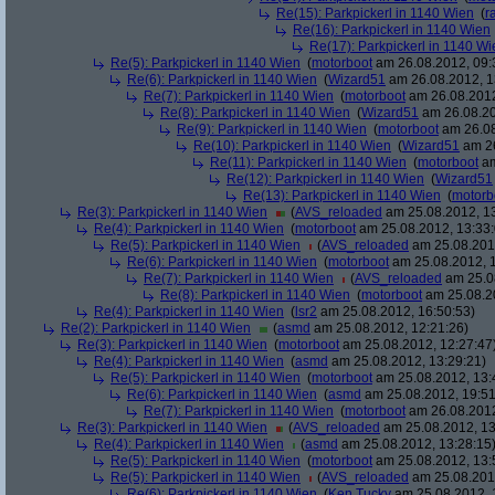
Re(15): Parkpickerl in 1140 Wien
(
r
Re(16): Parkpickerl in 1140 Wien
Re(17): Parkpickerl in 1140 Wi
Re(5): Parkpickerl in 1140 Wien
(
motorboot
am 26.08.2012, 09:
Re(6): Parkpickerl in 1140 Wien
(
Wizard51
am 26.08.2012, 1
Re(7): Parkpickerl in 1140 Wien
(
motorboot
am 26.08.2012
Re(8): Parkpickerl in 1140 Wien
(
Wizard51
am 26.08.20
Re(9): Parkpickerl in 1140 Wien
(
motorboot
am 26.08
Re(10): Parkpickerl in 1140 Wien
(
Wizard51
am 26
Re(11): Parkpickerl in 1140 Wien
(
motorboot
am
Re(12): Parkpickerl in 1140 Wien
(
Wizard51
Re(13): Parkpickerl in 1140 Wien
(
motorb
Re(3): Parkpickerl in 1140 Wien
(
AVS_reloaded
am 25.08.2012, 13
Re(4): Parkpickerl in 1140 Wien
(
motorboot
am 25.08.2012, 13:33:
Re(5): Parkpickerl in 1140 Wien
(
AVS_reloaded
am 25.08.2012
Re(6): Parkpickerl in 1140 Wien
(
motorboot
am 25.08.2012, 1
Re(7): Parkpickerl in 1140 Wien
(
AVS_reloaded
am 25.08
Re(8): Parkpickerl in 1140 Wien
(
motorboot
am 25.08.20
Re(4): Parkpickerl in 1140 Wien
(
lsr2
am 25.08.2012, 16:50:53)
Re(2): Parkpickerl in 1140 Wien
(
asmd
am 25.08.2012, 12:21:26)
Re(3): Parkpickerl in 1140 Wien
(
motorboot
am 25.08.2012, 12:27:47
Re(4): Parkpickerl in 1140 Wien
(
asmd
am 25.08.2012, 13:29:21)
Re(5): Parkpickerl in 1140 Wien
(
motorboot
am 25.08.2012, 13:
Re(6): Parkpickerl in 1140 Wien
(
asmd
am 25.08.2012, 19:51
Re(7): Parkpickerl in 1140 Wien
(
motorboot
am 26.08.2012
Re(3): Parkpickerl in 1140 Wien
(
AVS_reloaded
am 25.08.2012, 13
Re(4): Parkpickerl in 1140 Wien
(
asmd
am 25.08.2012, 13:28:15
Re(5): Parkpickerl in 1140 Wien
(
motorboot
am 25.08.2012, 13:
Re(5): Parkpickerl in 1140 Wien
(
AVS_reloaded
am 25.08.2012
Re(6): Parkpickerl in 1140 Wien
(
Ken Tucky
am 25.08.2012, 