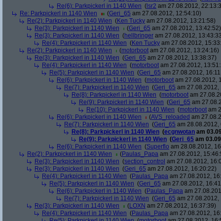
Re(6): Parkpickerl in 1140 Wien
(
lsr2
am 27.08.2012, 22:13:
Re: Parkpickerl in 1140 Wien
(
Geri_65
am 27.08.2012, 12:54:10)
Re(2): Parkpickerl in 1140 Wien
(
Ken Tucky
am 27.08.2012, 13:21:58)
Re(3): Parkpickerl in 1140 Wien
(
Geri_65
am 27.08.2012, 13:42:52)
Re(3): Parkpickerl in 1140 Wien
(
hellbringer
am 27.08.2012, 13:43:3
Re(4): Parkpickerl in 1140 Wien
(
Ken Tucky
am 27.08.2012, 15:33
Re(2): Parkpickerl in 1140 Wien
(
motorboot
am 27.08.2012, 13:24:16)
Re(3): Parkpickerl in 1140 Wien
(
Geri_65
am 27.08.2012, 13:38:37)
Re(4): Parkpickerl in 1140 Wien
(
motorboot
am 27.08.2012, 13:51:
Re(5): Parkpickerl in 1140 Wien
(
Geri_65
am 27.08.2012, 16:11
Re(6): Parkpickerl in 1140 Wien
(
motorboot
am 27.08.2012, 1
Re(7): Parkpickerl in 1140 Wien
(
Geri_65
am 27.08.2012, 
Re(8): Parkpickerl in 1140 Wien
(
motorboot
am 27.08.20
Re(9): Parkpickerl in 1140 Wien
(
Geri_65
am 27.08.2
Re(10): Parkpickerl in 1140 Wien
(
motorboot
am 2
Re(6): Parkpickerl in 1140 Wien
(
AVS_reloaded
am 27.08.2
Re(7): Parkpickerl in 1140 Wien
(
Geri_65
am 28.08.2012, 
Re(8): Parkpickerl in 1140 Wien
(
ecgnwotan
am 03.09
Re(9): Parkpickerl in 1140 Wien
(
Geri_65
am 03.09.
Re(6): Parkpickerl in 1140 Wien
(
Superflo
am 28.08.2012, 16
Re(2): Parkpickerl in 1140 Wien
(
Paulas_Papa
am 27.08.2012, 15:46:
Re(3): Parkpickerl in 1140 Wien
(
section_control
am 27.08.2012, 16:
Re(3): Parkpickerl in 1140 Wien
(
Geri_65
am 27.08.2012, 16:20:22)
Re(4): Parkpickerl in 1140 Wien
(
Paulas_Papa
am 27.08.2012, 16
Re(5): Parkpickerl in 1140 Wien
(
Geri_65
am 27.08.2012, 16:41
Re(6): Parkpickerl in 1140 Wien
(
Paulas_Papa
am 27.08.201
Re(7): Parkpickerl in 1140 Wien
(
Geri_65
am 27.08.2012, 
Re(3): Parkpickerl in 1140 Wien
(
LOXN
am 27.08.2012, 16:37:39)
Re(4): Parkpickerl in 1140 Wien
(
Paulas_Papa
am 27.08.2012, 16
Re(5): Parkpickerl in 1140 Wien
(
motorboot
am 27.08.2012, 16: