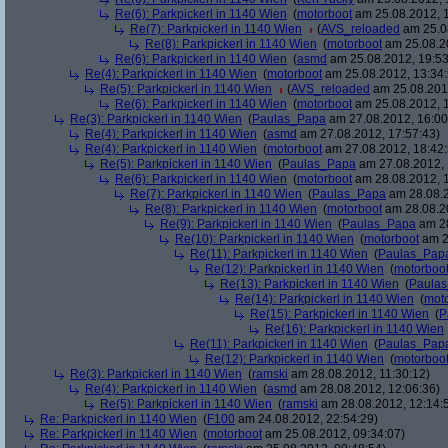
Re(6): Parkpickerl in 1140 Wien
(
motorboot
am 25.08.2012, 1
Re(7): Parkpickerl in 1140 Wien
(
AVS_reloaded
am 25.08
Re(8): Parkpickerl in 1140 Wien
(
motorboot
am 25.08.20
Re(6): Parkpickerl in 1140 Wien
(
asmd
am 25.08.2012, 19:53
Re(4): Parkpickerl in 1140 Wien
(
motorboot
am 25.08.2012, 13:34:
Re(5): Parkpickerl in 1140 Wien
(
AVS_reloaded
am 25.08.2012
Re(6): Parkpickerl in 1140 Wien
(
motorboot
am 25.08.2012, 1
Re(3): Parkpickerl in 1140 Wien
(
Paulas_Papa
am 27.08.2012, 16:00
Re(4): Parkpickerl in 1140 Wien
(
asmd
am 27.08.2012, 17:57:43)
Re(4): Parkpickerl in 1140 Wien
(
motorboot
am 27.08.2012, 18:42:
Re(5): Parkpickerl in 1140 Wien
(
Paulas_Papa
am 27.08.2012, 
Re(6): Parkpickerl in 1140 Wien
(
motorboot
am 28.08.2012, 1
Re(7): Parkpickerl in 1140 Wien
(
Paulas_Papa
am 28.08.2
Re(8): Parkpickerl in 1140 Wien
(
motorboot
am 28.08.20
Re(9): Parkpickerl in 1140 Wien
(
Paulas_Papa
am 28
Re(10): Parkpickerl in 1140 Wien
(
motorboot
am 2
Re(11): Parkpickerl in 1140 Wien
(
Paulas_Pap
Re(12): Parkpickerl in 1140 Wien
(
motorboo
Re(13): Parkpickerl in 1140 Wien
(
Paula
Re(14): Parkpickerl in 1140 Wien
(
mot
Re(15): Parkpickerl in 1140 Wien
(
P
Re(16): Parkpickerl in 1140 Wien
Re(11): Parkpickerl in 1140 Wien
(
Paulas_Pap
Re(12): Parkpickerl in 1140 Wien
(
motorboo
Re(3): Parkpickerl in 1140 Wien
(
ramski
am 28.08.2012, 11:30:12)
Re(4): Parkpickerl in 1140 Wien
(
asmd
am 28.08.2012, 12:06:36)
Re(5): Parkpickerl in 1140 Wien
(
ramski
am 28.08.2012, 12:14:
Re: Parkpickerl in 1140 Wien
(
F100
am 24.08.2012, 22:54:29)
Re: Parkpickerl in 1140 Wien
(
motorboot
am 25.08.2012, 09:34:07)