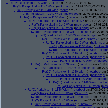
Re: Parkpickerl in 1140 Wien
(
tridh
am 27.08.2012, 08:41:57)
Re(2): Parkpickerl in 1140 Wien
(
motorboot
am 27.08.2012, 09:02:42)
Re(3): Parkpickerl in 1140 Wien
(
nerve
am 27.08.2012, 09:32:52)
Re(4): Parkpickerl in 1140 Wien
(
motorboot
am 27.08.2012, 09:39:
Re(5): Parkpickerl in 1140 Wien
(
nerve
am 27.08.2012, 10:10:2
Re(6): Parkpickerl in 1140 Wien
(
Tintifax76
am 27.08.2012, 1
Re(7): Parkpickerl in 1140 Wien
(
motorboot
am 27.08.2012
Re(7): Parkpickerl in 1140 Wien
(
hellbringer
am 27.08.2012
Re(8): Parkpickerl in 1140 Wien
(
Tintifax76
am 27.08.20
Re(9): Parkpickerl in 1140 Wien
(
hellbringer
am 27.0
Re(10): Parkpickerl in 1140 Wien
(
Tintifax76
am 27
Re(11): Parkpickerl in 1140 Wien
(
hellbringer
a
Re(12): Parkpickerl in 1140 Wien
(
Tintifax76
Re(13): Parkpickerl in 1140 Wien
(
hellbri
Re(10): Parkpickerl in 1140 Wien
(
motorboot
am 2
Re(11): Parkpickerl in 1140 Wien
(
hellbringer
a
Re(12): Parkpickerl in 1140 Wien
(
motorboo
Re(8): Parkpickerl in 1140 Wien
(
motorboot
am 27.08.20
Re(9): Parkpickerl in 1140 Wien
(
hellbringer
am 27.0
Re(10): Parkpickerl in 1140 Wien
(
motorboot
am 2
Re(11): Parkpickerl in 1140 Wien
(
hellbringer
a
Re(12): Parkpickerl in 1140 Wien
(
motorboo
Re(13): Parkpickerl in 1140 Wien
(
hellbri
Re(14): Parkpickerl in 1140 Wien
(
mot
Re(6): Parkpickerl in 1140 Wien
(
motorboot
am 27.08.2012, 1
Re(7): Parkpickerl in 1140 Wien
(
Wizard51
am 27.08.2012,
Re(8): Parkpickerl in 1140 Wien
(
motorboot
am 27.08.20
Re(7): Parkpickerl in 1140 Wien
(
nerve
am 27.08.2012, 11
Re(8): Parkpickerl in 1140 Wien
(
Tintifax76
am 27.08.20
Re(9): Parkpickerl in 1140 Wien
(
motorboot
am 27.08