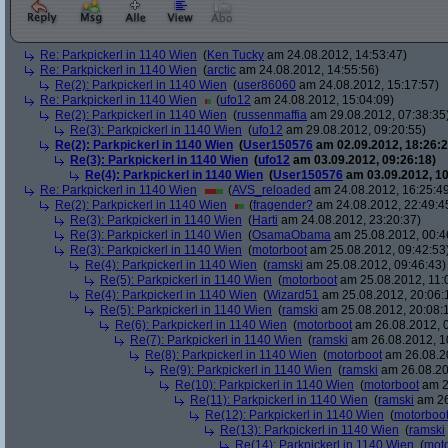
Re: Parkpickerl in 1140 Wien
(
Ken Tucky
am 24.08.2012, 14:53:47)
Re: Parkpickerl in 1140 Wien
(
arctic
am 24.08.2012, 14:55:56)
Re(2): Parkpickerl in 1140 Wien
(
user86060
am 24.08.2012, 15:17:57)
Re: Parkpickerl in 1140 Wien
(
ufo12
am 24.08.2012, 15:04:09)
Re(2): Parkpickerl in 1140 Wien
(
russenmaffia
am 29.08.2012, 07:38:35
Re(3): Parkpickerl in 1140 Wien
(
ufo12
am 29.08.2012, 09:20:55)
Re(2): Parkpickerl in 1140 Wien
(
User150576
am 02.09.2012, 18:26:2
Re(3): Parkpickerl in 1140 Wien
(
ufo12
am 03.09.2012, 09:26:18)
Re(4): Parkpickerl in 1140 Wien
(
User150576
am 03.09.2012, 10
Re: Parkpickerl in 1140 Wien
(
AVS_reloaded
am 24.08.2012, 16:25:4
Re(2): Parkpickerl in 1140 Wien
(
fragender?
am 24.08.2012, 22:49:4
Re(3): Parkpickerl in 1140 Wien
(
Harti
am 24.08.2012, 23:20:37)
Re(3): Parkpickerl in 1140 Wien
(
OsamaObama
am 25.08.2012, 00:4
Re(3): Parkpickerl in 1140 Wien
(
motorboot
am 25.08.2012, 09:42:53
Re(4): Parkpickerl in 1140 Wien
(
ramski
am 25.08.2012, 09:46:43)
Re(5): Parkpickerl in 1140 Wien
(
motorboot
am 25.08.2012, 11:
Re(4): Parkpickerl in 1140 Wien
(
Wizard51
am 25.08.2012, 20:06:
Re(5): Parkpickerl in 1140 Wien
(
ramski
am 25.08.2012, 20:08:
Re(6): Parkpickerl in 1140 Wien
(
motorboot
am 26.08.2012, 0
Re(7): Parkpickerl in 1140 Wien
(
ramski
am 26.08.2012, 1
Re(8): Parkpickerl in 1140 Wien
(
motorboot
am 26.08.20
Re(9): Parkpickerl in 1140 Wien
(
ramski
am 26.08.20
Re(10): Parkpickerl in 1140 Wien
(
motorboot
am 2
Re(11): Parkpickerl in 1140 Wien
(
ramski
am 26
Re(12): Parkpickerl in 1140 Wien
(
motorboo
Re(13): Parkpickerl in 1140 Wien
(
ramski
Re(14): Parkpickerl in 1140 Wien
(
mot