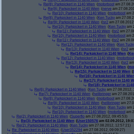
Re(8): Parkpickerl in 1140 Wien
(
motorboot
am 27.08.20
Re(9): Parkpickerl in 1140 Wien
(
nerve
am 27.08.201
Re(10): Parkpickerl in 1140 Wien
(
motorboot
am 2
Re(8): Parkpickerl in 1140 Wien
(
Ken Tucky
am 27.08.2
Re(9): Parkpickerl in 1140 Wien
(
lsr2
am 27.08.2012,
Re(10): Parkpickerl in 1140 Wien
(
Ken Tucky
am 2
Re(11): Parkpickerl in 1140 Wien
(
lsr2
am 27.08
Re(10): Parkpickerl in 1140 Wien
(
motorboot
am 2
Re(11): Parkpickerl in 1140 Wien
(
lsr2
am 28.08
Re(12): Parkpickerl in 1140 Wien
(
Ken Tuck
Re(13): Parkpickerl in 1140 Wien
(
lsr2
am 
Re(14): Parkpickerl in 1140 Wien
(
Ke
Re(12): Parkpickerl in 1140 Wien
(
motorboo
Re(13): Parkpickerl in 1140 Wien
(
lsr2
am 
Re(14): Parkpickerl in 1140 Wien
(
mo
Re(15): Parkpickerl in 1140 Wien
(
Re(16): Parkpickerl in 1140 Wie
Re(17): Parkpickerl in 1140 W
Re(18): Parkpickerl in 114
Re(6): Parkpickerl in 1140 Wien
(
Ken Tucky
am 27.08.2012, 
Re(7): Parkpickerl in 1140 Wien
(
hellbringer
am 27.08.201
Re(8): Parkpickerl in 1140 Wien
(
motorboot
am 27.08.20
Re(9): Parkpickerl in 1140 Wien
(
hellbringer
am 27.0
Re(10): Parkpickerl in 1140 Wien
(
Ken Tucky
am 2
Re(10): Parkpickerl in 1140 Wien
(
motorboot
am 2
Re(2): Parkpickerl in 1140 Wien
(
Superflo
am 27.08.2012, 09:45:53)
Re(3): Parkpickerl in 1140 Wien
(
User150576
am 02.09.2012, 19:0
Re(2): Parkpickerl in 1140 Wien
(
Ken Tucky
am 27.08.2012, 12:57:21)
Re: Parkpickerl in 1140 Wien
(
User352294
am 27.08.2012, 09:09:27)