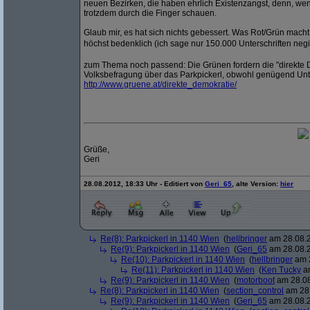
neuen Bezirken, die haben ehrlich Existenzangst, denn, we
trotzdem durch die Finger schauen.
Glaub mir, es hat sich nichts gebessert. Was Rot/Grün macht
höchst bedenklich (ich sage nur 150.000 Unterschriften negi
zum Thema noch passend: Die Grünen fordern die "direkte D
Volksbefragung über das Parkpickerl, obwohl genügend Unte
http:/
/
www.gruene.at/
direkte_demokratie/
Grüße,
Geri
28.08.2012, 18:33 Uhr - Editiert von
Geri_65
, alte Version:
hier
Re(8): Parkpickerl in 1140 Wien
(
hellbringer
am 28.08.2
Re(9): Parkpickerl in 1140 Wien
(
Geri_65
am 28.08.2
Re(10): Parkpickerl in 1140 Wien
(
hellbringer
am 2
Re(11): Parkpickerl in 1140 Wien
(
Ken Tucky
am
Re(9): Parkpickerl in 1140 Wien
(
motorboot
am 28.08
Re(8): Parkpickerl in 1140 Wien
(
section_control
am 28.
Re(9): Parkpickerl in 1140 Wien
(
Geri_65
am 28.08.2