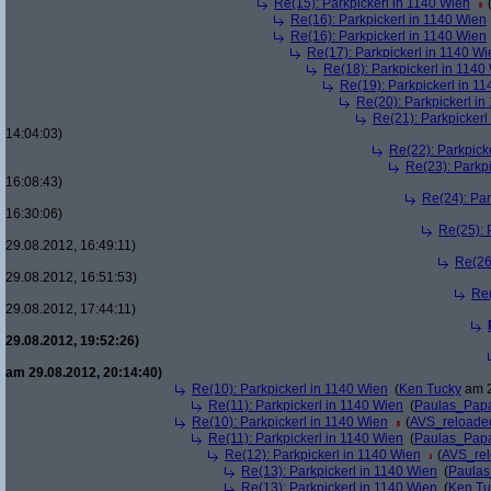
Re(15): Parkpickerl in 1140 Wien
Re(16): Parkpickerl in 1140 Wien
Re(16): Parkpickerl in 1140 Wien
Re(17): Parkpickerl in 1140 Wi
Re(18): Parkpickerl in 1140
Re(19): Parkpickerl in 1
Re(20): Parkpickerl i
Re(21): Parkpickerl
14:04:03)
Re(22): Parkpick
Re(23): Parkp
16:08:43)
Re(24): Par
16:30:06)
Re(25): 
29.08.2012, 16:49:11)
Re(26
29.08.2012, 16:51:53)
Re(
29.08.2012, 17:44:11)
29.08.2012, 19:52:26)
am 29.08.2012, 20:14:40)
Re(10): Parkpickerl in 1140 Wien
(
Ken Tucky
am 2
Re(11): Parkpickerl in 1140 Wien
(
Paulas_Pap
Re(10): Parkpickerl in 1140 Wien
(
AVS_reloade
Re(11): Parkpickerl in 1140 Wien
(
Paulas_Pap
Re(12): Parkpickerl in 1140 Wien
(
AVS_re
Re(13): Parkpickerl in 1140 Wien
(
Paula
Re(13): Parkpickerl in 1140 Wien
(
Ken Tu