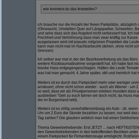
wie konntest du das feststellen?
ich brauche nur die Anzahl der freien Parkplätze, abzüglich
(Ohrwaschl, Umstellen Quer auf Längsparker, Schwellen, B
und sehe dass sich das Angebot nicht verbessert hat. Ich ha
Frechheit und Verhöhnung dass man zwar kräftig zur Kasse 
ausgelassen wird mit pseudo rot/grünen Projekten die Leute 
kann man nicht mal im Nachbarbezirk stehen, ohne nicht sc
Grenzen)
Ich selber war mal in der der Bezirksvertretung als das Büro
weitere Rückbaumaßnahme vorgestellt hat. Ich habe fast ni
blanke Hass entgegengeschlagen. Hätten die Leute Tomaten 
was hat man gemacht: 4 Jahre später, still und heimlich ha
Weiters ist es durch das Parkpickerl mehr oder weniger u
ansteuert, ohne nicht schon wieder - auch als Wiener - um 
so weit, dass wir als Privatpersonen erleben mussten dass
ausbleiben "Geh zu euch fahren wir doch nicht, da muss ma
die im Burgenland lebt).
Weiters ist es völlig unverhältensmässig ein Auto - zb. we
Uhr um 2 Euro die Stunde bezahlen zu lassen, nur weil das A
Tag zahlen? Die glauben wirklich man hat einen Geldscheix
Thema Gewerbetreibende: Erst JETZT ... nach HEFTIGSTEN
den Gewerbetreibenden in den betroffenden Bezirken unte
einem Parkpickerl für Firmenfahrzeuge ermöglicht. Rot/Grün v