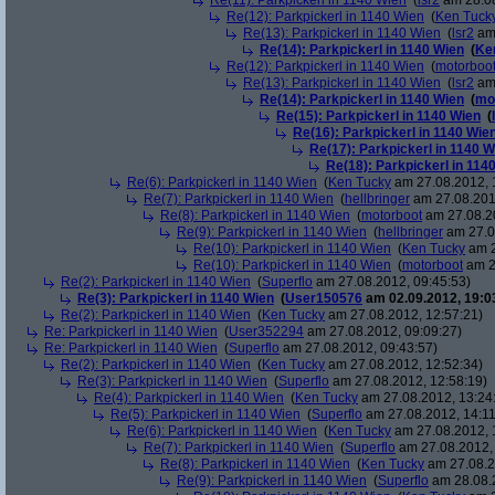
Re(11): Parkpickerl in 1140 Wien
(
lsr2
am 28.08
Re(12): Parkpickerl in 1140 Wien
(
Ken Tuck
Re(13): Parkpickerl in 1140 Wien
(
lsr2
am 
Re(14): Parkpickerl in 1140 Wien
(
Ke
Re(12): Parkpickerl in 1140 Wien
(
motorboo
Re(13): Parkpickerl in 1140 Wien
(
lsr2
am 
Re(14): Parkpickerl in 1140 Wien
(
mo
Re(15): Parkpickerl in 1140 Wien
(
Re(16): Parkpickerl in 1140 Wie
Re(17): Parkpickerl in 1140 W
Re(18): Parkpickerl in 114
Re(6): Parkpickerl in 1140 Wien
(
Ken Tucky
am 27.08.2012, 
Re(7): Parkpickerl in 1140 Wien
(
hellbringer
am 27.08.201
Re(8): Parkpickerl in 1140 Wien
(
motorboot
am 27.08.20
Re(9): Parkpickerl in 1140 Wien
(
hellbringer
am 27.0
Re(10): Parkpickerl in 1140 Wien
(
Ken Tucky
am 2
Re(10): Parkpickerl in 1140 Wien
(
motorboot
am 2
Re(2): Parkpickerl in 1140 Wien
(
Superflo
am 27.08.2012, 09:45:53)
Re(3): Parkpickerl in 1140 Wien
(
User150576
am 02.09.2012, 19:0
Re(2): Parkpickerl in 1140 Wien
(
Ken Tucky
am 27.08.2012, 12:57:21)
Re: Parkpickerl in 1140 Wien
(
User352294
am 27.08.2012, 09:09:27)
Re: Parkpickerl in 1140 Wien
(
Superflo
am 27.08.2012, 09:43:57)
Re(2): Parkpickerl in 1140 Wien
(
Ken Tucky
am 27.08.2012, 12:52:34)
Re(3): Parkpickerl in 1140 Wien
(
Superflo
am 27.08.2012, 12:58:19)
Re(4): Parkpickerl in 1140 Wien
(
Ken Tucky
am 27.08.2012, 13:24
Re(5): Parkpickerl in 1140 Wien
(
Superflo
am 27.08.2012, 14:11
Re(6): Parkpickerl in 1140 Wien
(
Ken Tucky
am 27.08.2012, 
Re(7): Parkpickerl in 1140 Wien
(
Superflo
am 27.08.2012, 
Re(8): Parkpickerl in 1140 Wien
(
Ken Tucky
am 27.08.2
Re(9): Parkpickerl in 1140 Wien
(
Superflo
am 28.08.2