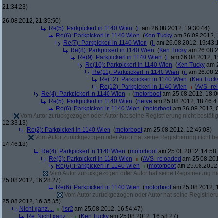
21:34:23)
26.08.2012, 21:35:50)
Re(5): Parkpickerl in 1140 Wien
(
j.
am 26.08.2012, 19:30:44)
Re(6): Parkpickerl in 1140 Wien
(
Ken Tucky
am 26.08.2012, 
Re(7): Parkpickerl in 1140 Wien
(
j.
am 26.08.2012, 19:43:
Re(8): Parkpickerl in 1140 Wien
(
Ken Tucky
am 26.08.2
Re(9): Parkpickerl in 1140 Wien
(
j.
am 26.08.2012, 1
Re(10): Parkpickerl in 1140 Wien
(
Ken Tucky
am 2
Re(11): Parkpickerl in 1140 Wien
(
j.
am 26.08.2
Re(12): Parkpickerl in 1140 Wien
(
Ken Tuck
Re(12): Parkpickerl in 1140 Wien
(
AVS_re
Re(4): Parkpickerl in 1140 Wien
(
motorboot
am 25.08.2012, 18:0
Re(5): Parkpickerl in 1140 Wien
(
nerve
am 25.08.2012, 18:46:4
Re(6): Parkpickerl in 1140 Wien
(
motorboot
am 26.08.2012, 0
Vom Autor zurückgezogen oder Autor hat seine Registrierung nicht bestätig
12:33:13)
Re(2): Parkpickerl in 1140 Wien
(
motorboot
am 25.08.2012, 12:45:08)
Vom Autor zurückgezogen oder Autor hat seine Registrierung nicht bes
14:46:18)
Re(4): Parkpickerl in 1140 Wien
(
motorboot
am 25.08.2012, 14:58:
Re(5): Parkpickerl in 1140 Wien
(
AVS_reloaded
am 25.08.201
Re(6): Parkpickerl in 1140 Wien
(
motorboot
am 25.08.2012,
Vom Autor zurückgezogen oder Autor hat seine Registrierung nic
25.08.2012, 16:28:27)
Re(6): Parkpickerl in 1140 Wien
(
motorboot
am 25.08.2012, 1
Vom Autor zurückgezogen oder Autor hat seine Registrierun
25.08.2012, 16:35:35)
Nicht ganz....
(
lsr2
am 25.08.2012, 16:54:47)
Re: Nicht ganz....
(
Ken Tucky
am 25.08.2012, 16:58:27)