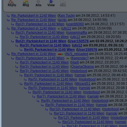
Re: Parkpickerl in 1140 Wien
(
Ken Tucky
am 24.08.2012, 14:53:47)
Re: Parkpickerl in 1140 Wien
(
arctic
am 24.08.2012, 14:55:56)
Re(2): Parkpickerl in 1140 Wien
(
user86060
am 24.08.2012, 15:17:57)
Re: Parkpickerl in 1140 Wien
(
ufo12
am 24.08.2012, 15:04:09)
Re(2): Parkpickerl in 1140 Wien
(
russenmaffia
am 29.08.2012, 07:38:35
Re(3): Parkpickerl in 1140 Wien
(
ufo12
am 29.08.2012, 09:20:55)
Re(2): Parkpickerl in 1140 Wien
(
User150576
am 02.09.2012, 18:26:2
Re(3): Parkpickerl in 1140 Wien
(
ufo12
am 03.09.2012, 09:26:18)
Re(4): Parkpickerl in 1140 Wien
(
User150576
am 03.09.2012, 10
Re: Parkpickerl in 1140 Wien
(
AVS_reloaded
am 24.08.2012, 16:25:4
Re(2): Parkpickerl in 1140 Wien
(
fragender?
am 24.08.2012, 22:49:4
Re(3): Parkpickerl in 1140 Wien
(
Harti
am 24.08.2012, 23:20:37)
Re(3): Parkpickerl in 1140 Wien
(
OsamaObama
am 25.08.2012, 00:4
Re(3): Parkpickerl in 1140 Wien
(
motorboot
am 25.08.2012, 09:42:53
Re(4): Parkpickerl in 1140 Wien
(
ramski
am 25.08.2012, 09:46:43)
Re(5): Parkpickerl in 1140 Wien
(
motorboot
am 25.08.2012, 11:
Re(4): Parkpickerl in 1140 Wien
(
Wizard51
am 25.08.2012, 20:06:
Re(5): Parkpickerl in 1140 Wien
(
ramski
am 25.08.2012, 20:08:
Re(6): Parkpickerl in 1140 Wien
(
motorboot
am 26.08.2012, 0
Re(7): Parkpickerl in 1140 Wien
(
ramski
am 26.08.2012, 1
Re(8): Parkpickerl in 1140 Wien
(
motorboot
am 26.08.20
Re(9): Parkpickerl in 1140 Wien
(
ramski
am 26.08.20
Re(10): Parkpickerl in 1140 Wien
(
motorboot
am 2
Re(11): Parkpickerl in 1140 Wien
(
ramski
am 26
Re(12): Parkpickerl in 1140 Wien
(
motorboo
Re(13): Parkpickerl in 1140 Wien
(
ramski
Re(14): Parkpickerl in 1140 Wien
(
mot