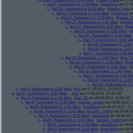
Re(8): Parkpickerl in 1140 Wien
(
Paulas_Papa
am 27.0
Re(9): Parkpickerl in 1140 Wien
(
motorboot
am 27.08
Re(10): Parkpickerl in 1140 Wien
(
Paulas_Papa
a
Re(11): Parkpickerl in 1140 Wien
(
motorboot
am
Re(12): Parkpickerl in 1140 Wien
(
Paulas_P
Re(13): Parkpickerl in 1140 Wien
(
motorb
Re(14): Parkpickerl in 1140 Wien
(
Pau
Re(15): Parkpickerl in 1140 Wien
(
m
Re(16): Parkpickerl in 1140 Wien
Re(17): Parkpickerl in 1140 Wi
Re(18): Parkpickerl in 1140
Re(18): Parkpickerl in 1140
Re(17): Parkpickerl in 1140 Wi
Re(13): Parkpickerl in 1140 Wien
(
Ken Tu
Re(14): Parkpickerl in 1140 Wien
(
Pau
Re(15): Parkpickerl in 1140 Wien
(
K
Re(16): Parkpickerl in 1140 Wien
Re(17): Parkpickerl in 1140 Wi
Re(18): Parkpickerl in 1140
Re(19): Parkpickerl in 1
Re(3): Parkpickerl in 1140 Wien
(
lsr2
am 27.08.2012, 22:24:12)
Re(2): Parkpickerl in 1140 Wien
(
lsr2
am 27.08.2012, 22:25:29)
Re(3): Parkpickerl in 1140 Wien
(
Geri_65
am 28.08.2012, 10:04:37)
Re(4): Parkpickerl in 1140 Wien
(
section_control
am 28.08.2012, 1
Re(5): Parkpickerl in 1140 Wien
(
motorboot
am 28.08.2012, 11:
Re(6): Parkpickerl in 1140 Wien
(
section_control
am 28.08.20
Re(7): Parkpickerl in 1140 Wien
(
motorboot
am 28.08.2012
Re(8): Parkpickerl in 1140 Wien
(
section_control
am 28.
Re(9): Parkpickerl in 1140 Wien
(
motorboot
am 28.08
Re(9): Parkpickerl in 1140 Wien
(
motorboot
am 28.08