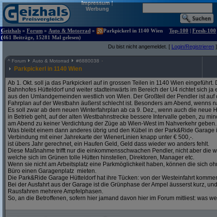
Impressum
|
Werbung
Geizhals
»
Forum
»
Auto & Motorrad
»
Parkpickerl in 1140 Wien
Top-100
|
Fresh-100
(461 Beiträge, 15281 Mal gelesen)
Du bist nicht angemeldet. [
Login/Registrieren
]
^
Forum
Auto & Motorrad
#
6880038
Parkpickerl in 1140 Wien
Ab 1. Okt. soll ja das Parkpickerl auf in grossen Teilen in 1140 Wien eingeführ
Bahnhofes Hütteldorf und weiter stadteinwärts im Bereich der U4 richtet sich j
aus den Umlandgemeinden westlich von Wien. Der Großteil der Pendler ist auf
Fahrplan auf der Westbahn äußerst schlecht ist. Besonders am Abend, wenns na
Es soll zwar ab dem neuen Winterfahrplan ab ca 9. Dez., wenn auch die neue H
in Betrieb geht, auf der alten Westbahnstrecke bessere Intervalle geben, zu mind
am Abend zu keiner Verdichtung der Züge ab Wien-West im Nahverkehr geben.
Was bleibt einem dann anderes übrig und den Kübel in der Park&Ride Garage in 
Verbindung mit einer Jahrekarte der WienerLinien knapp unter € 500,-.
ist übers Jahr gerechnet, ein Haufen Geld, Geld dass wieder wo anders fehlt.
Diese Maßnahme trifft nur die einkommensschwachen Pendler, nicht aber die w
welche sich im Grünen tolle Hütten hinstellen, Direktoren, Manager etc.
Wenn sie nicht am Arbeitsplatz eine Parkmöglichkeit haben, können die sich oh
Büro einen Garagenplatz mieten.
Die Park&Ride Garage Hütteldorf hat ihre Tücken: von der Westeinfahrt komme
Bei der Ausfahrt aus der Garage ist die Grünphase der Ampel äusserst kurz, un
Rausfahren mehrere Ampfelphasen.
So, an die Betroffenen, sofern hier jamand davon hier im Forum mitliest: was w