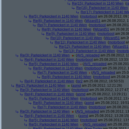
Re(15): Parkpickerl in 1140 Wien
(
r
Re(16): Parkpickerl in 1140 Wien
Re(17): Parkpickerl in 1140 Wi
Re(5): Parkpickerl in 1140 Wien
(
motorboot
am 26.08.2012, 09:
Re(6): Parkpickerl in 1140 Wien
(
Wizard51
am 26.08.2012, 1
Re(7): Parkpickerl in 1140 Wien
(
motorboot
am 26.08.2012
Re(8): Parkpickerl in 1140 Wien
(
Wizard51
am 26.08.20
Re(9): Parkpickerl in 1140 Wien
(
motorboot
am 26.08
Re(10): Parkpickerl in 1140 Wien
(
Wizard51
am 26
Re(11): Parkpickerl in 1140 Wien
(
motorboot
am
Re(12): Parkpickerl in 1140 Wien
(
Wizard51
Re(13): Parkpickerl in 1140 Wien
(
motorb
Re(3): Parkpickerl in 1140 Wien
(
AVS_reloaded
am 25.08.2012, 13
Re(4): Parkpickerl in 1140 Wien
(
motorboot
am 25.08.2012, 13:33:
Re(5): Parkpickerl in 1140 Wien
(
AVS_reloaded
am 25.08.2012
Re(6): Parkpickerl in 1140 Wien
(
motorboot
am 25.08.2012, 1
Re(7): Parkpickerl in 1140 Wien
(
AVS_reloaded
am 25.08
Re(8): Parkpickerl in 1140 Wien
(
motorboot
am 25.08.20
Re(4): Parkpickerl in 1140 Wien
(
lsr2
am 25.08.2012, 16:50:53)
Re(2): Parkpickerl in 1140 Wien
(
asmd
am 25.08.2012, 12:21:26)
Re(3): Parkpickerl in 1140 Wien
(
motorboot
am 25.08.2012, 12:27:47
Re(4): Parkpickerl in 1140 Wien
(
asmd
am 25.08.2012, 13:29:21)
Re(5): Parkpickerl in 1140 Wien
(
motorboot
am 25.08.2012, 13:
Re(6): Parkpickerl in 1140 Wien
(
asmd
am 25.08.2012, 19:51
Re(7): Parkpickerl in 1140 Wien
(
motorboot
am 26.08.2012
Re(3): Parkpickerl in 1140 Wien
(
AVS_reloaded
am 25.08.2012, 13
Re(4): Parkpickerl in 1140 Wien
(
asmd
am 25.08.2012, 13:28:15
Re(5): Parkpickerl in 1140 Wien
(
motorboot
am 25.08.2012, 13:
Re(5): Parkpickerl in 1140 Wien
(
AVS_reloaded
am 25.08.2012
Re(6): Parkpickerl in 1140 Wien
(
Ken Tucky
am 25.08.2012, 