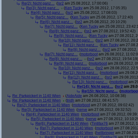
Re(2): Nicht ganz....
(
lsr2
am 25.08.2012, 17:00:06)
Re(3): Nicht ganz....
(
Ken Tucky
am 25.08.2012, 17:05:35)
Re(4): Nicht ganz....
(
lsr2
am 25.08.2012, 17:08:03)
Re(5): Nicht ganz....
(
Ken Tucky
am 25.08.2012, 17:22:40)
Re(6): Nicht ganz....
(
lsr2
am 25.08.2012, 20:10:29)
Re(7): Nicht ganz....
(
Ken Tucky
am 25.08.2012, 23:42:
Re(8): Nicht ganz....
(
lsr2
am 27.08.2012, 19:52:42)
Re(9): Nicht ganz....
(
Ken Tucky
am 27.08.2012, 2
Re(10): Nicht ganz....
(
lsr2
am 27.08.2012, 20:2
Re(11): Nicht ganz....
(
Ken Tucky
am 27.08.2
Re(9): Nicht ganz....
(
lsr2
am 27.08.2012, 
Re(7): Nicht ganz....
(
motorboot
am 26.08.2012, 11:02:0
Re(8): Nicht ganz....
(
lsr2
am 27.08.2012, 19:54:19
Re(9): Nicht ganz....
(
motorboot
am 28.08.2012, 0
Re(10): Nicht ganz....
(
lsr2
am 28.08.2012, 22:5
Re(11): Nicht ganz....
(
motorboot
am 29.08.2
Re(12): Nicht ganz....
(
lsr2
am 29.08.2012,
Re(13): Nicht ganz....
(
motorboot
am 29
Re(14): Nicht ganz....
(
lsr2
am 29.08
Re(15): Nicht ganz....
(
motorboo
Re: Parkpickerl in 1140 Wien
(
AideAide
am 26.08.2012, 10:08:38)
Re: Parkpickerl in 1140 Wien
(
tridh
am 27.08.2012, 08:41:57)
Re(2): Parkpickerl in 1140 Wien
(
motorboot
am 27.08.2012, 09:02:42)
Re(3): Parkpickerl in 1140 Wien
(
nerve
am 27.08.2012, 09:32:52)
Re(4): Parkpickerl in 1140 Wien
(
motorboot
am 27.08.2012, 09:39:
Re(5): Parkpickerl in 1140 Wien
(
nerve
am 27.08.2012, 10:10:2
Re(6): Parkpickerl in 1140 Wien
(
Tintifax76
am 27.08.2012, 1
Re(7): Parkpickerl in 1140 Wien
(
motorboot
am 27.08.2012
Re(7): Parkpickerl in 1140 Wien
(
hellbringer
am 27.08.2012
Re(8): Parkpickerl in 1140 Wien
(
Tintifax76
am 27.08.20