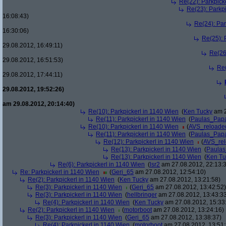
Re(22): Parkpick
Re(23): Parkp
16:08:43)
Re(24): Par
16:30:06)
Re(25): 
29.08.2012, 16:49:11)
Re(26
29.08.2012, 16:51:53)
Re(
29.08.2012, 17:44:11)
29.08.2012, 19:52:26)
am 29.08.2012, 20:14:40)
Re(10): Parkpickerl in 1140 Wien
(
Ken Tucky
am 2
Re(11): Parkpickerl in 1140 Wien
(
Paulas_Pap
Re(10): Parkpickerl in 1140 Wien
(
AVS_reloade
Re(11): Parkpickerl in 1140 Wien
(
Paulas_Pap
Re(12): Parkpickerl in 1140 Wien
(
AVS_re
Re(13): Parkpickerl in 1140 Wien
(
Paula
Re(13): Parkpickerl in 1140 Wien
(
Ken Tu
Re(6): Parkpickerl in 1140 Wien
(
lsr2
am 27.08.2012, 22:13:
Re: Parkpickerl in 1140 Wien
(
Geri_65
am 27.08.2012, 12:54:10)
Re(2): Parkpickerl in 1140 Wien
(
Ken Tucky
am 27.08.2012, 13:21:58)
Re(3): Parkpickerl in 1140 Wien
(
Geri_65
am 27.08.2012, 13:42:52)
Re(3): Parkpickerl in 1140 Wien
(
hellbringer
am 27.08.2012, 13:43:3
Re(4): Parkpickerl in 1140 Wien
(
Ken Tucky
am 27.08.2012, 15:33
Re(2): Parkpickerl in 1140 Wien
(
motorboot
am 27.08.2012, 13:24:16)
Re(3): Parkpickerl in 1140 Wien
(
Geri_65
am 27.08.2012, 13:38:37)
Re(4): Parkpickerl in 1140 Wien
(
motorboot
am 27.08.2012, 13:51: