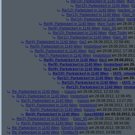
Re(14): Parkpickerl in 1140 Wien
(
Ken
Re(15): Parkpickerl in 1140 Wien
(
G
Re(12): Parkpickerl in 1140 Wien
(
section_c
Re(13): Parkpickerl in 1140 Wien
(
Geri_6
Re(14): Parkpickerl in 1140 Wien
(
sect
Re(8): Parkpickerl in 1140 Wien
(
Ken Tucky
am 28.08.2
Re(9): Parkpickerl in 1140 Wien
(
Geri_65
am 28.08.2
Re(10): Parkpickerl in 1140 Wien
(
Ken Tucky
am 2
Re(11): Parkpickerl in 1140 Wien
(
Geri_65
am 2
Re(4): Parkpickerl in 1140 Wien
(
lsr2
am 28.08.2012, 22:58:49)
Re(5): Parkpickerl in 1140 Wien
(
motorboot
am 29.08.2012, 08:
Re(6): Parkpickerl in 1140 Wien
(
lsr2
am 29.08.2012, 17:38:
Re(7): Parkpickerl in 1140 Wien
(
motorboot
am 29.08.2012
Re(8): Parkpickerl in 1140 Wien
(
lsr2
am 29.08.2012, 
Re(9): Parkpickerl in 1140 Wien
(
motorboot
am 29.
Re(9): Parkpickerl in 1140 Wien
(
lsr2
am 29.08.201
Re(10): Parkpickerl in 1140 Wien
(
AVS_reload
Re(11): Parkpickerl in 1140 Wien
(
lsr2
am 29.
Re(12): Parkpickerl in 1140 Wien
(
AVS_r
Re(13): Parkpickerl in 1140 Wien
(
motor
Re: Parkpickerl in 1140 Wien
(
raiuno
am 28.08.2012, 12:33:16)
Re(2): Parkpickerl in 1140 Wien
(
motorboot
am 28.08.2012, 12:36:45)
Re(3): Parkpickerl in 1140 Wien
(
raiuno
am 28.08.2012, 13:27:20)
Re(4): Parkpickerl in 1140 Wien
(
motorboot
am 28.08.2012, 13:31:
Re(5): Parkpickerl in 1140 Wien
(
raiuno
am 28.08.2012, 13:34:
Re(4): Parkpickerl in 1140 Wien
(
user86060
am 05.10.2012, 22
Re(2): Parkpickerl in 1140 Wien
(
Geri_65
am 28.08.2012, 18:59:18)
Re(3): Parkpickerl in 1140 Wien
(
raiuno
am 29.08.2012, 08:34:58)
Re: Parkpickerl in 1140 Wien
(
Devil's Sidekick
am 29.08.2012, 09:30:37)
Re: Parkpickerl in 1140 Wien
(
Tintifax76
am 29.08.2012, 14:08:20)