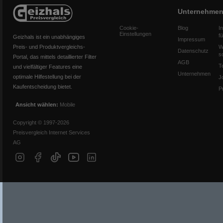
Unternehme
Cookie-
Blog
I
Einstellungen
f
Geizhals ist ein unabhängiges
Impressum
Preis- und Produktvergleichs-
W
Datenschutz
s
Portal, das mittels detaillierter Filter
AGB
T
und vielfältiger Features eine
Unternehmen
optimale Hilfestellung bei der
J
Kaufentscheidung bietet.
P
Ansicht wählen:
Mobile
Copyright © 1997-2026
Preisvergleich Internet Services
AG