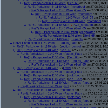
Re(5): Parkpickerl in 1140 Wien
(
Geri_65
am 27.08.2012, 16:11
Re(6): Parkpickerl in 1140 Wien
(
motorboot
am 27.08.2012, 1
Re(7): Parkpickerl in 1140 Wien
(
Geri_65
am 27.08.2012, 
Re(8): Parkpickerl in 1140 Wien
(
motorboot
am 27.08.20
Re(9): Parkpickerl in 1140 Wien
(
Geri_65
am 27.08.2
Re(10): Parkpickerl in 1140 Wien
(
motorboot
am 2
Re(6): Parkpickerl in 1140 Wien
(
AVS_reloaded
am 27.08.2
Re(7): Parkpickerl in 1140 Wien
(
Geri_65
am 28.08.2012, 
Re(8): Parkpickerl in 1140 Wien
(
ecgnwotan
am 03.09
Re(9): Parkpickerl in 1140 Wien
(
Geri_65
am 03.09.
Re(6): Parkpickerl in 1140 Wien
(
Superflo
am 28.08.2012, 16
Re(2): Parkpickerl in 1140 Wien
(
Paulas_Papa
am 27.08.2012, 15:46:
Re(3): Parkpickerl in 1140 Wien
(
section_control
am 27.08.2012, 16:
Re(3): Parkpickerl in 1140 Wien
(
Geri_65
am 27.08.2012, 16:20:22)
Re(4): Parkpickerl in 1140 Wien
(
Paulas_Papa
am 27.08.2012, 16
Re(5): Parkpickerl in 1140 Wien
(
Geri_65
am 27.08.2012, 16:41
Re(6): Parkpickerl in 1140 Wien
(
Paulas_Papa
am 27.08.201
Re(7): Parkpickerl in 1140 Wien
(
Geri_65
am 27.08.2012, 
Re(3): Parkpickerl in 1140 Wien
(
LOXN
am 27.08.2012, 16:37:39)
Re(4): Parkpickerl in 1140 Wien
(
Paulas_Papa
am 27.08.2012, 16
Re(5): Parkpickerl in 1140 Wien
(
motorboot
am 27.08.2012, 16:
Re(5): Parkpickerl in 1140 Wien
(
Ken Tucky
am 27.08.2012, 19:
Re(6): Parkpickerl in 1140 Wien
(
Paulas_Papa
am 27.08.201
Re(4): Parkpickerl in 1140 Wien
(
lsr2
am 27.08.2012, 22:36:35)
Re(3): Parkpickerl in 1140 Wien
(
motorboot
am 27.08.2012, 16:39:40
Re(4): Parkpickerl in 1140 Wien
(
Paulas_Papa
am 27.08.2012, 16
Re(5): Parkpickerl in 1140 Wien
(
motorboot
am 27.08.2012, 16:
Re(6): Parkpickerl in 1140 Wien
(
Paulas_Papa
am 27.08.201
Re(7): Parkpickerl in 1140 Wien
(
motorboot
am 27.08.2012