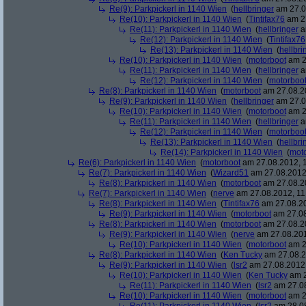
Re(9): Parkpickerl in 1140 Wien
(
hellbringer
am 27.0
Re(10): Parkpickerl in 1140 Wien
(
Tintifax76
am 27
Re(11): Parkpickerl in 1140 Wien
(
hellbringer
a
Re(12): Parkpickerl in 1140 Wien
(
Tintifax76
Re(13): Parkpickerl in 1140 Wien
(
hellbri
Re(10): Parkpickerl in 1140 Wien
(
motorboot
am 2
Re(11): Parkpickerl in 1140 Wien
(
hellbringer
a
Re(12): Parkpickerl in 1140 Wien
(
motorboo
Re(8): Parkpickerl in 1140 Wien
(
motorboot
am 27.08.20
Re(9): Parkpickerl in 1140 Wien
(
hellbringer
am 27.0
Re(10): Parkpickerl in 1140 Wien
(
motorboot
am 2
Re(11): Parkpickerl in 1140 Wien
(
hellbringer
a
Re(12): Parkpickerl in 1140 Wien
(
motorboo
Re(13): Parkpickerl in 1140 Wien
(
hellbri
Re(14): Parkpickerl in 1140 Wien
(
mot
Re(6): Parkpickerl in 1140 Wien
(
motorboot
am 27.08.2012, 1
Re(7): Parkpickerl in 1140 Wien
(
Wizard51
am 27.08.2012,
Re(8): Parkpickerl in 1140 Wien
(
motorboot
am 27.08.20
Re(7): Parkpickerl in 1140 Wien
(
nerve
am 27.08.2012, 11
Re(8): Parkpickerl in 1140 Wien
(
Tintifax76
am 27.08.20
Re(9): Parkpickerl in 1140 Wien
(
motorboot
am 27.08
Re(8): Parkpickerl in 1140 Wien
(
motorboot
am 27.08.20
Re(9): Parkpickerl in 1140 Wien
(
nerve
am 27.08.201
Re(10): Parkpickerl in 1140 Wien
(
motorboot
am 2
Re(8): Parkpickerl in 1140 Wien
(
Ken Tucky
am 27.08.2
Re(9): Parkpickerl in 1140 Wien
(
lsr2
am 27.08.2012,
Re(10): Parkpickerl in 1140 Wien
(
Ken Tucky
am 2
Re(11): Parkpickerl in 1140 Wien
(
lsr2
am 27.08
Re(10): Parkpickerl in 1140 Wien
(
motorboot
am 2