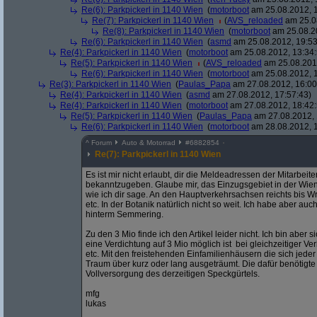
Re(6): Parkpickerl in 1140 Wien
(
motorboot
am 25.08.2012, 1
Re(7): Parkpickerl in 1140 Wien
(
AVS_reloaded
am 25.08
Re(8): Parkpickerl in 1140 Wien
(
motorboot
am 25.08.20
Re(6): Parkpickerl in 1140 Wien
(
asmd
am 25.08.2012, 19:53
Re(4): Parkpickerl in 1140 Wien
(
motorboot
am 25.08.2012, 13:34:
Re(5): Parkpickerl in 1140 Wien
(
AVS_reloaded
am 25.08.2012
Re(6): Parkpickerl in 1140 Wien
(
motorboot
am 25.08.2012, 1
Re(3): Parkpickerl in 1140 Wien
(
Paulas_Papa
am 27.08.2012, 16:00
Re(4): Parkpickerl in 1140 Wien
(
asmd
am 27.08.2012, 17:57:43)
Re(4): Parkpickerl in 1140 Wien
(
motorboot
am 27.08.2012, 18:42:
Re(5): Parkpickerl in 1140 Wien
(
Paulas_Papa
am 27.08.2012, 
Re(6): Parkpickerl in 1140 Wien
(
motorboot
am 28.08.2012, 1
^
Forum
Auto & Motorrad
#
6882854
Re(7): Parkpickerl in 1140 Wien
Es ist mir nicht erlaubt, dir die Meldeadressen der Mitarbe
bekanntzugeben. Glaube mir, das Einzugsgebiet in der Wiene
wie ich dir sage. An den Hauptverkehrsachsen reichts bis Wr
etc. In der Botanik natürlich nicht so weit. Ich habe aber 
hinterm Semmering.
Zu den 3 Mio finde ich den Artikel leider nicht. Ich bin abe
eine Verdichtung auf 3 Mio möglich ist bei gleichzeitiger V
etc. Mit den freistehenden Einfamilienhäusern die sich jeder 
Traum über kurz oder lang ausgeträumt. Die dafür benötigte I
Vollversorgung des derzeitigen Speckgürtels.
mfg
lukas