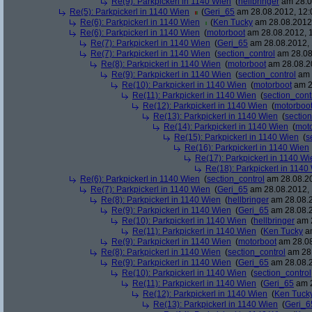
Re(9): Parkpickerl in 1140 Wien
(
hellbringer
am 28.0
Re(5): Parkpickerl in 1140 Wien
(
Geri_65
am 28.08.2012, 12:
Re(6): Parkpickerl in 1140 Wien
(
Ken Tucky
am 28.08.2012,
Re(6): Parkpickerl in 1140 Wien
(
motorboot
am 28.08.2012, 1
Re(7): Parkpickerl in 1140 Wien
(
Geri_65
am 28.08.2012, 
Re(7): Parkpickerl in 1140 Wien
(
section_control
am 28.08
Re(8): Parkpickerl in 1140 Wien
(
motorboot
am 28.08.20
Re(9): Parkpickerl in 1140 Wien
(
section_control
am 
Re(10): Parkpickerl in 1140 Wien
(
motorboot
am 2
Re(11): Parkpickerl in 1140 Wien
(
section_cont
Re(12): Parkpickerl in 1140 Wien
(
motorboo
Re(13): Parkpickerl in 1140 Wien
(
section
Re(14): Parkpickerl in 1140 Wien
(
mot
Re(15): Parkpickerl in 1140 Wien
(
s
Re(16): Parkpickerl in 1140 Wien
Re(17): Parkpickerl in 1140 Wi
Re(18): Parkpickerl in 1140
Re(6): Parkpickerl in 1140 Wien
(
section_control
am 28.08.20
Re(7): Parkpickerl in 1140 Wien
(
Geri_65
am 28.08.2012, 
Re(8): Parkpickerl in 1140 Wien
(
hellbringer
am 28.08.2
Re(9): Parkpickerl in 1140 Wien
(
Geri_65
am 28.08.2
Re(10): Parkpickerl in 1140 Wien
(
hellbringer
am 2
Re(11): Parkpickerl in 1140 Wien
(
Ken Tucky
am
Re(9): Parkpickerl in 1140 Wien
(
motorboot
am 28.08
Re(8): Parkpickerl in 1140 Wien
(
section_control
am 28.
Re(9): Parkpickerl in 1140 Wien
(
Geri_65
am 28.08.2
Re(10): Parkpickerl in 1140 Wien
(
section_control
Re(11): Parkpickerl in 1140 Wien
(
Geri_65
am 2
Re(12): Parkpickerl in 1140 Wien
(
Ken Tuck
Re(13): Parkpickerl in 1140 Wien
(
Geri_6