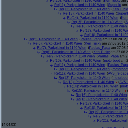
Re(10): Parkpickerl in 1140 Wien
(
Ken Tucky
am 2
Re(11): Parkpickerl in 1140 Wien
(
Superflo
am 2
Re(12): Parkpickerl in 1140 Wien
(
Ken Tuck
Re(13): Parkpickerl in 1140 Wien
(
Superf
Re(14): Parkpickerl in 1140 Wien
(
Ken
Re(15): Parkpickerl in 1140 Wien
(
S
Re(16): Parkpickerl in 1140 Wien
Re(17): Parkpickerl in 1140 Wi
Re(18): Parkpickerl in 1140
Re(5): Parkpickerl in 1140 Wien
(
Paulas_Papa
am 27.08.2012, 
Re(6): Parkpickerl in 1140 Wien
(
Ken Tucky
am 27.08.2012, 
Re(7): Parkpickerl in 1140 Wien
(
Paulas_Papa
am 27.08.2
Re(8): Parkpickerl in 1140 Wien
(
Ken Tucky
am 27.08.2
Re(9): Parkpickerl in 1140 Wien
(
Paulas_Papa
am 27
Re(10): Parkpickerl in 1140 Wien
(
motorboot
am 2
Re(11): Parkpickerl in 1140 Wien
(
Paulas_Pap
Re(12): Parkpickerl in 1140 Wien
(
motorboo
Re(11): Parkpickerl in 1140 Wien
(
AVS_reload
Re(12): Parkpickerl in 1140 Wien
(
motorboo
Re(13): Parkpickerl in 1140 Wien
(
AVS_
Re(14): Parkpickerl in 1140 Wien
(
mot
Re(15): Parkpickerl in 1140 Wien
Re(16): Parkpickerl in 1140 Wien
Re(16): Parkpickerl in 1140 Wien
Re(17): Parkpickerl in 1140 Wi
Re(18): Parkpickerl in 1140
Re(19): Parkpickerl in 1
Re(20): Parkpickerl i
Re(21): Parkpickerl
14:04:03)