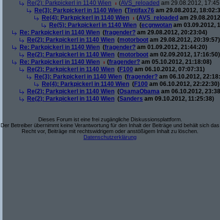
Re(2): Parkpickerl in 1140 Wien
(
AVS_reloaded
am 29.08.2012, 17:45
Re(3): Parkpickerl in 1140 Wien
(
Tintifax76
am 29.08.2012, 18:02:3
Re(4): Parkpickerl in 1140 Wien
(
AVS_reloaded
am 29.08.2012
Re(5): Parkpickerl in 1140 Wien
(
ecgnwotan
am 03.09.2012, 1
Re: Parkpickerl in 1140 Wien
(
fragender?
am 29.08.2012, 20:23:04)
Re(2): Parkpickerl in 1140 Wien
(
motorboot
am 29.08.2012, 20:39:57)
Re: Parkpickerl in 1140 Wien
(
fragender?
am 01.09.2012, 21:44:20)
Re(2): Parkpickerl in 1140 Wien
(
motorboot
am 02.09.2012, 17:16:50)
Re: Parkpickerl in 1140 Wien
(
fragender?
am 05.10.2012, 21:18:08)
Re(2): Parkpickerl in 1140 Wien
(
F100
am 06.10.2012, 07:07:31)
Re(3): Parkpickerl in 1140 Wien
(
fragender?
am 06.10.2012, 22:18
Re(4): Parkpickerl in 1140 Wien
(
F100
am 06.10.2012, 22:22:30)
Re(2): Parkpickerl in 1140 Wien
(
OsamaObama
am 06.10.2012, 23:38
Re(2): Parkpickerl in 1140 Wien
(
Sanders
am 09.10.2012, 11:25:38)
Dieses Forum ist eine frei zugängliche Diskussionsplattform.
Der Betreiber übernimmt keine Verantwortung für den Inhalt der Beiträge und behält sich das
Recht vor, Beiträge mit rechtswidrigem oder anstößigem Inhalt zu löschen.
Datenschutzerklärung