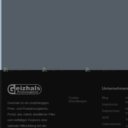
Unternehme
Cookie-
Blog
I
Einstellungen
f
Geizhals ist ein unabhängiges
Impressum
Preis- und Produktvergleichs-
W
Datenschutz
s
Portal, das mittels detaillierter Filter
AGB
T
und vielfältiger Features eine
Unternehmen
optimale Hilfestellung bei der
J