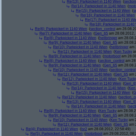
Re(13): Parkpickerl in 1140 Wien
(
section
Re(14): Parkpickerl in 1140 Wien
(
mot
Re(15): Parkpickerl in 1140 Wien
(
s
Re(16): Parkpickerl in 1140 Wien
Re(17): Parkpickerl in 1140 Wi
Re(18): Parkpickerl in 1140
Re(6): Parkpickerl in 1140 Wien
(
section_control
am 28.08.20
Re(7): Parkpickerl in 1140 Wien
(
Geri_65
am 28.08.2012, 
Re(8): Parkpickerl in 1140 Wien
(
hellbringer
am 28.08.2
Re(9): Parkpickerl in 1140 Wien
(
Geri_65
am 28.08.2
Re(10): Parkpickerl in 1140 Wien
(
hellbringer
am 2
Re(11): Parkpickerl in 1140 Wien
(
Ken Tucky
am
Re(9): Parkpickerl in 1140 Wien
(
motorboot
am 28.08
Re(8): Parkpickerl in 1140 Wien
(
section_control
am 28.
Re(9): Parkpickerl in 1140 Wien
(
Geri_65
am 28.08.2
Re(10): Parkpickerl in 1140 Wien
(
section_control
Re(11): Parkpickerl in 1140 Wien
(
Geri_65
am 2
Re(12): Parkpickerl in 1140 Wien
(
Ken Tuck
Re(13): Parkpickerl in 1140 Wien
(
Geri_6
Re(14): Parkpickerl in 1140 Wien
(
Ken
Re(15): Parkpickerl in 1140 Wien
(
G
Re(12): Parkpickerl in 1140 Wien
(
section_c
Re(13): Parkpickerl in 1140 Wien
(
Geri_6
Re(14): Parkpickerl in 1140 Wien
(
sect
Re(8): Parkpickerl in 1140 Wien
(
Ken Tucky
am 28.08.2
Re(9): Parkpickerl in 1140 Wien
(
Geri_65
am 28.08.2
Re(10): Parkpickerl in 1140 Wien
(
Ken Tucky
am 2
Re(11): Parkpickerl in 1140 Wien
(
Geri_65
am 2
Re(4): Parkpickerl in 1140 Wien
(
lsr2
am 28.08.2012, 22:58:49)
Re(5): Parkpickerl in 1140 Wien
(
motorboot
am 29.08.2012, 08: