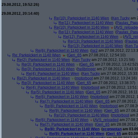
29.08.2012, 19:52:26)
29.08.2012, 20:14:40)
Re(10): Parkpickerl in 1140 Wien
(
Ken Tucky
am 2
Re(11): Parkpickerl in 1140 Wien
(
Paulas_Pap
Re(10): Parkpickerl in 1140 Wien
(
AVS_reloade
Re(11): Parkpickerl in 1140 Wien
(
Paulas_Pap
Re(12): Parkpickerl in 1140 Wien
(
AVS_re
Re(13): Parkpickerl in 1140 Wien
(
Paula
Re(13): Parkpickerl in 1140 Wien
(
Ken Tu
Re(6): Parkpickerl in 1140 Wien
(
lsr2
am 27.08.2012, 22:13:
Re: Parkpickerl in 1140 Wien
(
Geri_65
am 27.08.2012, 12:54:10)
Re(2): Parkpickerl in 1140 Wien
(
Ken Tucky
am 27.08.2012, 13:21:58)
Re(3): Parkpickerl in 1140 Wien
(
Geri_65
am 27.08.2012, 13:42:52)
Re(3): Parkpickerl in 1140 Wien
(
hellbringer
am 27.08.2012, 13:43:3
Re(4): Parkpickerl in 1140 Wien
(
Ken Tucky
am 27.08.2012, 15:33
Re(2): Parkpickerl in 1140 Wien
(
motorboot
am 27.08.2012, 13:24:16)
Re(3): Parkpickerl in 1140 Wien
(
Geri_65
am 27.08.2012, 13:38:37)
Re(4): Parkpickerl in 1140 Wien
(
motorboot
am 27.08.2012, 13:51:
Re(5): Parkpickerl in 1140 Wien
(
Geri_65
am 27.08.2012, 16:11
Re(6): Parkpickerl in 1140 Wien
(
motorboot
am 27.08.2012, 1
Re(7): Parkpickerl in 1140 Wien
(
Geri_65
am 27.08.2012, 
Re(8): Parkpickerl in 1140 Wien
(
motorboot
am 27.08.20
Re(9): Parkpickerl in 1140 Wien
(
Geri_65
am 27.08.2
Re(10): Parkpickerl in 1140 Wien
(
motorboot
am 2
Re(6): Parkpickerl in 1140 Wien
(
AVS_reloaded
am 27.08.2
Re(7): Parkpickerl in 1140 Wien
(
Geri_65
am 28.08.2012, 
Re(8): Parkpickerl in 1140 Wien
(
ecgnwotan
am 03.09
Re(9): Parkpickerl in 1140 Wien
(
Geri_65
am 03.09.