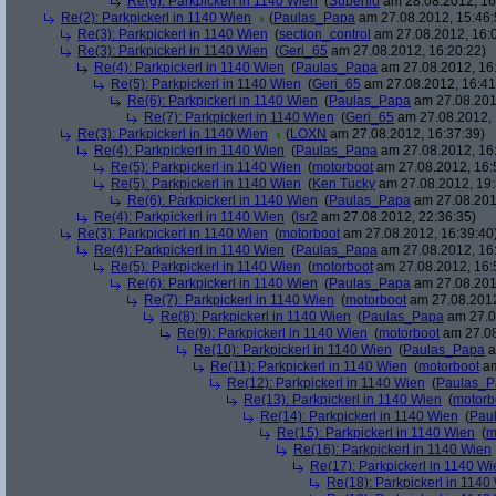
Re(6): Parkpickerl in 1140 Wien
(
Superflo
am 28.08.2012, 16
Re(2): Parkpickerl in 1140 Wien
(
Paulas_Papa
am 27.08.2012, 15:46:
Re(3): Parkpickerl in 1140 Wien
(
section_control
am 27.08.2012, 16:
Re(3): Parkpickerl in 1140 Wien
(
Geri_65
am 27.08.2012, 16:20:22)
Re(4): Parkpickerl in 1140 Wien
(
Paulas_Papa
am 27.08.2012, 16
Re(5): Parkpickerl in 1140 Wien
(
Geri_65
am 27.08.2012, 16:41
Re(6): Parkpickerl in 1140 Wien
(
Paulas_Papa
am 27.08.201
Re(7): Parkpickerl in 1140 Wien
(
Geri_65
am 27.08.2012, 
Re(3): Parkpickerl in 1140 Wien
(
LOXN
am 27.08.2012, 16:37:39)
Re(4): Parkpickerl in 1140 Wien
(
Paulas_Papa
am 27.08.2012, 16
Re(5): Parkpickerl in 1140 Wien
(
motorboot
am 27.08.2012, 16:
Re(5): Parkpickerl in 1140 Wien
(
Ken Tucky
am 27.08.2012, 19:
Re(6): Parkpickerl in 1140 Wien
(
Paulas_Papa
am 27.08.201
Re(4): Parkpickerl in 1140 Wien
(
lsr2
am 27.08.2012, 22:36:35)
Re(3): Parkpickerl in 1140 Wien
(
motorboot
am 27.08.2012, 16:39:40
Re(4): Parkpickerl in 1140 Wien
(
Paulas_Papa
am 27.08.2012, 16
Re(5): Parkpickerl in 1140 Wien
(
motorboot
am 27.08.2012, 16:
Re(6): Parkpickerl in 1140 Wien
(
Paulas_Papa
am 27.08.201
Re(7): Parkpickerl in 1140 Wien
(
motorboot
am 27.08.2012
Re(8): Parkpickerl in 1140 Wien
(
Paulas_Papa
am 27.0
Re(9): Parkpickerl in 1140 Wien
(
motorboot
am 27.08
Re(10): Parkpickerl in 1140 Wien
(
Paulas_Papa
a
Re(11): Parkpickerl in 1140 Wien
(
motorboot
am
Re(12): Parkpickerl in 1140 Wien
(
Paulas_P
Re(13): Parkpickerl in 1140 Wien
(
motorb
Re(14): Parkpickerl in 1140 Wien
(
Pau
Re(15): Parkpickerl in 1140 Wien
(
m
Re(16): Parkpickerl in 1140 Wien
Re(17): Parkpickerl in 1140 Wi
Re(18): Parkpickerl in 1140