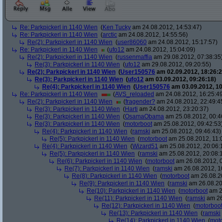
Re: Parkpickerl in 1140 Wien
(
Ken Tucky
am 24.08.2012, 14:53:47)
Re: Parkpickerl in 1140 Wien
(
arctic
am 24.08.2012, 14:55:56)
Re(2): Parkpickerl in 1140 Wien
(
user86060
am 24.08.2012, 15:17:57)
Re: Parkpickerl in 1140 Wien
(
ufo12
am 24.08.2012, 15:04:09)
Re(2): Parkpickerl in 1140 Wien
(
russenmaffia
am 29.08.2012, 07:38:35
Re(3): Parkpickerl in 1140 Wien
(
ufo12
am 29.08.2012, 09:20:55)
Re(2): Parkpickerl in 1140 Wien
(
User150576
am 02.09.2012, 18:26:2
Re(3): Parkpickerl in 1140 Wien
(
ufo12
am 03.09.2012, 09:26:18)
Re(4): Parkpickerl in 1140 Wien
(
User150576
am 03.09.2012, 10
Re: Parkpickerl in 1140 Wien
(
AVS_reloaded
am 24.08.2012, 16:25:4
Re(2): Parkpickerl in 1140 Wien
(
fragender?
am 24.08.2012, 22:49:4
Re(3): Parkpickerl in 1140 Wien
(
Harti
am 24.08.2012, 23:20:37)
Re(3): Parkpickerl in 1140 Wien
(
OsamaObama
am 25.08.2012, 00:4
Re(3): Parkpickerl in 1140 Wien
(
motorboot
am 25.08.2012, 09:42:53
Re(4): Parkpickerl in 1140 Wien
(
ramski
am 25.08.2012, 09:46:43)
Re(5): Parkpickerl in 1140 Wien
(
motorboot
am 25.08.2012, 11:
Re(4): Parkpickerl in 1140 Wien
(
Wizard51
am 25.08.2012, 20:06:
Re(5): Parkpickerl in 1140 Wien
(
ramski
am 25.08.2012, 20:08:
Re(6): Parkpickerl in 1140 Wien
(
motorboot
am 26.08.2012, 0
Re(7): Parkpickerl in 1140 Wien
(
ramski
am 26.08.2012, 1
Re(8): Parkpickerl in 1140 Wien
(
motorboot
am 26.08.20
Re(9): Parkpickerl in 1140 Wien
(
ramski
am 26.08.20
Re(10): Parkpickerl in 1140 Wien
(
motorboot
am 2
Re(11): Parkpickerl in 1140 Wien
(
ramski
am 26
Re(12): Parkpickerl in 1140 Wien
(
motorboo
Re(13): Parkpickerl in 1140 Wien
(
ramski
Re(14): Parkpickerl in 1140 Wien
(
mot