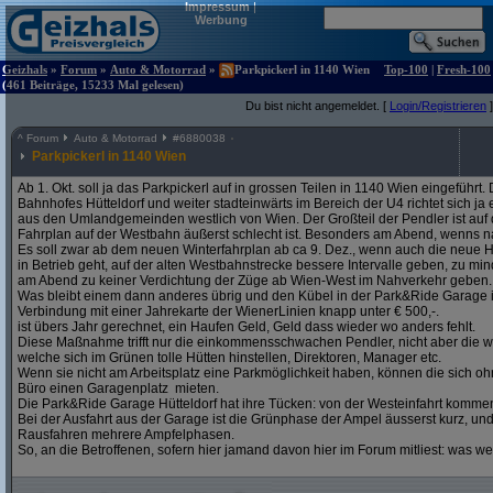
Impressum
|
Werbung
Geizhals
»
Forum
»
Auto & Motorrad
»
Parkpickerl in 1140 Wien
Top-100
|
Fresh-100
(461 Beiträge, 15233 Mal gelesen)
Du bist nicht angemeldet. [
Login/Registrieren
]
^
Forum
Auto & Motorrad
#
6880038
Parkpickerl in 1140 Wien
Ab 1. Okt. soll ja das Parkpickerl auf in grossen Teilen in 1140 Wien eingeführ
Bahnhofes Hütteldorf und weiter stadteinwärts im Bereich der U4 richtet sich j
aus den Umlandgemeinden westlich von Wien. Der Großteil der Pendler ist auf
Fahrplan auf der Westbahn äußerst schlecht ist. Besonders am Abend, wenns na
Es soll zwar ab dem neuen Winterfahrplan ab ca 9. Dez., wenn auch die neue H
in Betrieb geht, auf der alten Westbahnstrecke bessere Intervalle geben, zu mind
am Abend zu keiner Verdichtung der Züge ab Wien-West im Nahverkehr geben.
Was bleibt einem dann anderes übrig und den Kübel in der Park&Ride Garage in 
Verbindung mit einer Jahrekarte der WienerLinien knapp unter € 500,-.
ist übers Jahr gerechnet, ein Haufen Geld, Geld dass wieder wo anders fehlt.
Diese Maßnahme trifft nur die einkommensschwachen Pendler, nicht aber die w
welche sich im Grünen tolle Hütten hinstellen, Direktoren, Manager etc.
Wenn sie nicht am Arbeitsplatz eine Parkmöglichkeit haben, können die sich oh
Büro einen Garagenplatz mieten.
Die Park&Ride Garage Hütteldorf hat ihre Tücken: von der Westeinfahrt komme
Bei der Ausfahrt aus der Garage ist die Grünphase der Ampel äusserst kurz, un
Rausfahren mehrere Ampfelphasen.
So, an die Betroffenen, sofern hier jamand davon hier im Forum mitliest: was w