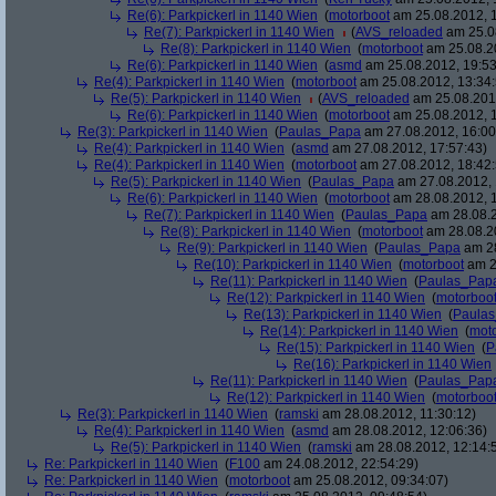
Re(6): Parkpickerl in 1140 Wien
(
motorboot
am 25.08.2012, 1
Re(7): Parkpickerl in 1140 Wien
(
AVS_reloaded
am 25.08
Re(8): Parkpickerl in 1140 Wien
(
motorboot
am 25.08.20
Re(6): Parkpickerl in 1140 Wien
(
asmd
am 25.08.2012, 19:53
Re(4): Parkpickerl in 1140 Wien
(
motorboot
am 25.08.2012, 13:34:
Re(5): Parkpickerl in 1140 Wien
(
AVS_reloaded
am 25.08.2012
Re(6): Parkpickerl in 1140 Wien
(
motorboot
am 25.08.2012, 1
Re(3): Parkpickerl in 1140 Wien
(
Paulas_Papa
am 27.08.2012, 16:00
Re(4): Parkpickerl in 1140 Wien
(
asmd
am 27.08.2012, 17:57:43)
Re(4): Parkpickerl in 1140 Wien
(
motorboot
am 27.08.2012, 18:42:
Re(5): Parkpickerl in 1140 Wien
(
Paulas_Papa
am 27.08.2012, 
Re(6): Parkpickerl in 1140 Wien
(
motorboot
am 28.08.2012, 1
Re(7): Parkpickerl in 1140 Wien
(
Paulas_Papa
am 28.08.2
Re(8): Parkpickerl in 1140 Wien
(
motorboot
am 28.08.20
Re(9): Parkpickerl in 1140 Wien
(
Paulas_Papa
am 28
Re(10): Parkpickerl in 1140 Wien
(
motorboot
am 2
Re(11): Parkpickerl in 1140 Wien
(
Paulas_Pap
Re(12): Parkpickerl in 1140 Wien
(
motorboo
Re(13): Parkpickerl in 1140 Wien
(
Paula
Re(14): Parkpickerl in 1140 Wien
(
mot
Re(15): Parkpickerl in 1140 Wien
(
P
Re(16): Parkpickerl in 1140 Wien
Re(11): Parkpickerl in 1140 Wien
(
Paulas_Pap
Re(12): Parkpickerl in 1140 Wien
(
motorboo
Re(3): Parkpickerl in 1140 Wien
(
ramski
am 28.08.2012, 11:30:12)
Re(4): Parkpickerl in 1140 Wien
(
asmd
am 28.08.2012, 12:06:36)
Re(5): Parkpickerl in 1140 Wien
(
ramski
am 28.08.2012, 12:14:
Re: Parkpickerl in 1140 Wien
(
F100
am 24.08.2012, 22:54:29)
Re: Parkpickerl in 1140 Wien
(
motorboot
am 25.08.2012, 09:34:07)