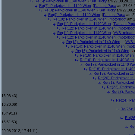
Re(6): Parkpickerl in 1140 Wien
(
Ken Tucky
am 27.08.2012, 
Re(7): Parkpickerl in 1140 Wien
(
Paulas_Papa
am 27.08.2
Re(8): Parkpickerl in 1140 Wien
(
Ken Tucky
am 27.08.2
Re(9): Parkpickerl in 1140 Wien
(
Paulas_Papa
am 27
Re(10): Parkpickerl in 1140 Wien
(
motorboot
am 2
Re(11): Parkpickerl in 1140 Wien
(
Paulas_Pap
Re(12): Parkpickerl in 1140 Wien
(
motorboo
Re(11): Parkpickerl in 1140 Wien
(
AVS_reload
Re(12): Parkpickerl in 1140 Wien
(
motorboo
Re(13): Parkpickerl in 1140 Wien
(
AVS_
Re(14): Parkpickerl in 1140 Wien
(
mot
Re(15): Parkpickerl in 1140 Wien
Re(16): Parkpickerl in 1140 Wien
Re(16): Parkpickerl in 1140 Wien
Re(17): Parkpickerl in 1140 Wi
Re(18): Parkpickerl in 1140
Re(19): Parkpickerl in 1
Re(20): Parkpickerl i
Re(21): Parkpickerl
Re(22): Parkpick
Re(23): Parkp
16:08:43)
Re(24): Par
16:30:06)
Re(25): 
16:49:11)
Re(26
16:51:53)
Re(
29.08.2012, 17:44:11)