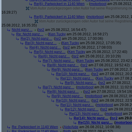
Re(6): Parkpickerl in 1140 Wien
(
motorboot
am 25.08.2012,
Vom Autor zurückgezogen oder Autor hat seine Registrierung nic
16:28:27)
Re(6): Parkpickerl in 1140 Wien
(
motorboot
am 25.08.2012, 1
Vom Autor zurückgezogen oder Autor hat seine Registrierun
25.08.2012, 16:35:35)
Nicht ganz....
(
lsr2
am 25.08.2012, 16:54:47)
Re: Nicht ganz....
(
Ken Tucky
am 25.08.2012, 16:58:27)
Re(2): Nicht ganz....
(
lsr2
am 25.08.2012, 17:00:06)
Re(3): Nicht ganz....
(
Ken Tucky
am 25.08.2012, 17:05:35)
Re(4): Nicht ganz....
(
lsr2
am 25.08.2012, 17:08:03)
Re(5): Nicht ganz....
(
Ken Tucky
am 25.08.2012, 17:22:40)
Re(6): Nicht ganz....
(
lsr2
am 25.08.2012, 20:10:29)
Re(7): Nicht ganz....
(
Ken Tucky
am 25.08.2012, 23:42:
Re(8): Nicht ganz....
(
lsr2
am 27.08.2012, 19:52:42)
Re(9): Nicht ganz....
(
Ken Tucky
am 27.08.2012, 2
Re(10): Nicht ganz....
(
lsr2
am 27.08.2012, 20:2
Re(11): Nicht ganz....
(
Ken Tucky
am 27.08.2
Re(9): Nicht ganz....
(
lsr2
am 27.08.2012, 
Re(7): Nicht ganz....
(
motorboot
am 26.08.2012, 11:02:0
Re(8): Nicht ganz....
(
lsr2
am 27.08.2012, 19:54:19
Re(9): Nicht ganz....
(
motorboot
am 28.08.2012, 0
Re(10): Nicht ganz....
(
lsr2
am 28.08.2012, 22:5
Re(11): Nicht ganz....
(
motorboot
am 29.08.2
Re(12): Nicht ganz....
(
lsr2
am 29.08.2012,
Re(13): Nicht ganz....
(
motorboot
am 29
Re(14): Nicht ganz....
(
lsr2
am 29.08
Re(15): Nicht ganz....
(
motorboo
Re: Parkpickerl in 1140 Wien
(
AideAide
am 26.08.2012, 10:08:38)
Re: Parkpickerl in 1140 Wien
(
tridh
am 27.08.2012, 08:41:57)