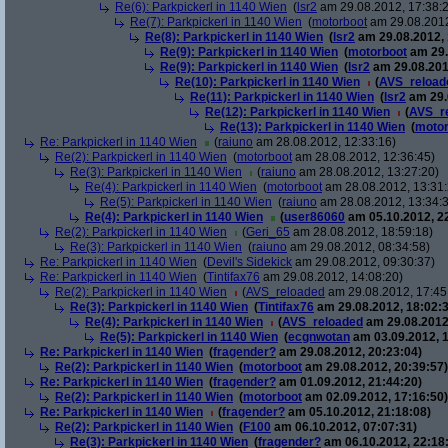
Re(6): Parkpickerl in 1140 Wien
(
lsr2
am 29.08.2012, 17:38:
Re(7): Parkpickerl in 1140 Wien
(
motorboot
am 29.08.2012
Re(8): Parkpickerl in 1140 Wien
(
lsr2
am 29.08.2012, 
Re(9): Parkpickerl in 1140 Wien
(
motorboot
am 29.
Re(9): Parkpickerl in 1140 Wien
(
lsr2
am 29.08.201
Re(10): Parkpickerl in 1140 Wien
(
AVS_reload
Re(11): Parkpickerl in 1140 Wien
(
lsr2
am 29.
Re(12): Parkpickerl in 1140 Wien
(
AVS_r
Re(13): Parkpickerl in 1140 Wien
(
motor
Re: Parkpickerl in 1140 Wien
(
raiuno
am 28.08.2012, 12:33:16)
Re(2): Parkpickerl in 1140 Wien
(
motorboot
am 28.08.2012, 12:36:45)
Re(3): Parkpickerl in 1140 Wien
(
raiuno
am 28.08.2012, 13:27:20)
Re(4): Parkpickerl in 1140 Wien
(
motorboot
am 28.08.2012, 13:31:
Re(5): Parkpickerl in 1140 Wien
(
raiuno
am 28.08.2012, 13:34:
Re(4): Parkpickerl in 1140 Wien
(
user86060
am 05.10.2012, 22
Re(2): Parkpickerl in 1140 Wien
(
Geri_65
am 28.08.2012, 18:59:18)
Re(3): Parkpickerl in 1140 Wien
(
raiuno
am 29.08.2012, 08:34:58)
Re: Parkpickerl in 1140 Wien
(
Devil's Sidekick
am 29.08.2012, 09:30:37)
Re: Parkpickerl in 1140 Wien
(
Tintifax76
am 29.08.2012, 14:08:20)
Re(2): Parkpickerl in 1140 Wien
(
AVS_reloaded
am 29.08.2012, 17:45
Re(3): Parkpickerl in 1140 Wien
(
Tintifax76
am 29.08.2012, 18:02:3
Re(4): Parkpickerl in 1140 Wien
(
AVS_reloaded
am 29.08.2012
Re(5): Parkpickerl in 1140 Wien
(
ecgnwotan
am 03.09.2012, 1
Re: Parkpickerl in 1140 Wien
(
fragender?
am 29.08.2012, 20:23:04)
Re(2): Parkpickerl in 1140 Wien
(
motorboot
am 29.08.2012, 20:39:57)
Re: Parkpickerl in 1140 Wien
(
fragender?
am 01.09.2012, 21:44:20)
Re(2): Parkpickerl in 1140 Wien
(
motorboot
am 02.09.2012, 17:16:50)
Re: Parkpickerl in 1140 Wien
(
fragender?
am 05.10.2012, 21:18:08)
Re(2): Parkpickerl in 1140 Wien
(
F100
am 06.10.2012, 07:07:31)
Re(3): Parkpickerl in 1140 Wien
(
fragender?
am 06.10.2012, 22:18