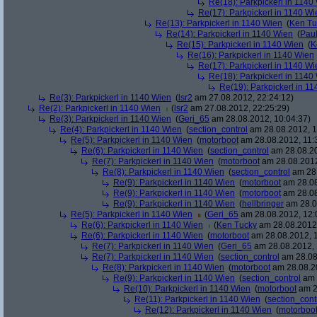
Re(18): Parkpickerl in 1140
Re(17): Parkpickerl in 1140 Wi
Re(13): Parkpickerl in 1140 Wien
(
Ken Tu
Re(14): Parkpickerl in 1140 Wien
(
Pau
Re(15): Parkpickerl in 1140 Wien
(
K
Re(16): Parkpickerl in 1140 Wien
Re(17): Parkpickerl in 1140 Wi
Re(18): Parkpickerl in 1140
Re(19): Parkpickerl in 1
Re(3): Parkpickerl in 1140 Wien
(
lsr2
am 27.08.2012, 22:24:12)
Re(2): Parkpickerl in 1140 Wien
(
lsr2
am 27.08.2012, 22:25:29)
Re(3): Parkpickerl in 1140 Wien
(
Geri_65
am 28.08.2012, 10:04:37)
Re(4): Parkpickerl in 1140 Wien
(
section_control
am 28.08.2012, 1
Re(5): Parkpickerl in 1140 Wien
(
motorboot
am 28.08.2012, 11:
Re(6): Parkpickerl in 1140 Wien
(
section_control
am 28.08.20
Re(7): Parkpickerl in 1140 Wien
(
motorboot
am 28.08.2012
Re(8): Parkpickerl in 1140 Wien
(
section_control
am 28.
Re(9): Parkpickerl in 1140 Wien
(
motorboot
am 28.08
Re(9): Parkpickerl in 1140 Wien
(
motorboot
am 28.08
Re(9): Parkpickerl in 1140 Wien
(
hellbringer
am 28.0
Re(5): Parkpickerl in 1140 Wien
(
Geri_65
am 28.08.2012, 12:
Re(6): Parkpickerl in 1140 Wien
(
Ken Tucky
am 28.08.2012,
Re(6): Parkpickerl in 1140 Wien
(
motorboot
am 28.08.2012, 1
Re(7): Parkpickerl in 1140 Wien
(
Geri_65
am 28.08.2012, 
Re(7): Parkpickerl in 1140 Wien
(
section_control
am 28.08
Re(8): Parkpickerl in 1140 Wien
(
motorboot
am 28.08.20
Re(9): Parkpickerl in 1140 Wien
(
section_control
am 
Re(10): Parkpickerl in 1140 Wien
(
motorboot
am 2
Re(11): Parkpickerl in 1140 Wien
(
section_cont
Re(12): Parkpickerl in 1140 Wien
(
motorboo