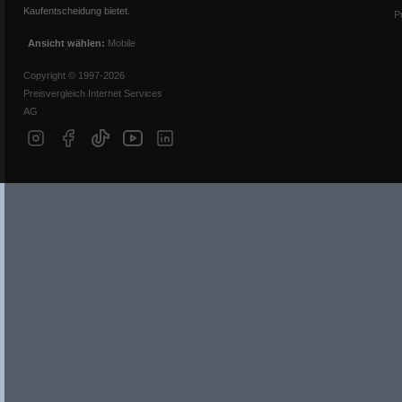
Kaufentscheidung bietet.
P
Ansicht wählen:
Mobile
Copyright © 1997-2026
Preisvergleich Internet Services
AG