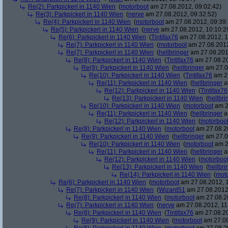
Re(2): Parkpickerl in 1140 Wien
(
motorboot
am 27.08.2012, 09:02:42)
Re(3): Parkpickerl in 1140 Wien
(
nerve
am 27.08.2012, 09:32:52)
Re(4): Parkpickerl in 1140 Wien
(
motorboot
am 27.08.2012, 09:39:
Re(5): Parkpickerl in 1140 Wien
(
nerve
am 27.08.2012, 10:10:2
Re(6): Parkpickerl in 1140 Wien
(
Tintifax76
am 27.08.2012, 1
Re(7): Parkpickerl in 1140 Wien
(
motorboot
am 27.08.2012
Re(7): Parkpickerl in 1140 Wien
(
hellbringer
am 27.08.2012
Re(8): Parkpickerl in 1140 Wien
(
Tintifax76
am 27.08.20
Re(9): Parkpickerl in 1140 Wien
(
hellbringer
am 27.0
Re(10): Parkpickerl in 1140 Wien
(
Tintifax76
am 27
Re(11): Parkpickerl in 1140 Wien
(
hellbringer
a
Re(12): Parkpickerl in 1140 Wien
(
Tintifax76
Re(13): Parkpickerl in 1140 Wien
(
hellbri
Re(10): Parkpickerl in 1140 Wien
(
motorboot
am 2
Re(11): Parkpickerl in 1140 Wien
(
hellbringer
a
Re(12): Parkpickerl in 1140 Wien
(
motorboo
Re(8): Parkpickerl in 1140 Wien
(
motorboot
am 27.08.20
Re(9): Parkpickerl in 1140 Wien
(
hellbringer
am 27.0
Re(10): Parkpickerl in 1140 Wien
(
motorboot
am 2
Re(11): Parkpickerl in 1140 Wien
(
hellbringer
a
Re(12): Parkpickerl in 1140 Wien
(
motorboo
Re(13): Parkpickerl in 1140 Wien
(
hellbri
Re(14): Parkpickerl in 1140 Wien
(
mot
Re(6): Parkpickerl in 1140 Wien
(
motorboot
am 27.08.2012, 1
Re(7): Parkpickerl in 1140 Wien
(
Wizard51
am 27.08.2012,
Re(8): Parkpickerl in 1140 Wien
(
motorboot
am 27.08.20
Re(7): Parkpickerl in 1140 Wien
(
nerve
am 27.08.2012, 11
Re(8): Parkpickerl in 1140 Wien
(
Tintifax76
am 27.08.20
Re(9): Parkpickerl in 1140 Wien
(
motorboot
am 27.08