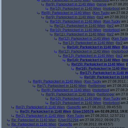
Re(8): Parkpickerl in 1140 Wien
(
motorboot
am 27.08.20
Re(9): Parkpickerl in 1140 Wien
(
nerve
am 27.08.201
Re(10): Parkpickerl in 1140 Wien
(
motorboot
am 2
Re(8): Parkpickerl in 1140 Wien
(
Ken Tucky
am 27.08.2
Re(9): Parkpickerl in 1140 Wien
(
lsr2
am 27.08.2012,
Re(10): Parkpickerl in 1140 Wien
(
Ken Tucky
am 2
Re(11): Parkpickerl in 1140 Wien
(
lsr2
am 27.08
Re(10): Parkpickerl in 1140 Wien
(
motorboot
am 2
Re(11): Parkpickerl in 1140 Wien
(
lsr2
am 28.08
Re(12): Parkpickerl in 1140 Wien
(
Ken Tuck
Re(13): Parkpickerl in 1140 Wien
(
lsr2
am 
Re(14): Parkpickerl in 1140 Wien
(
Ke
Re(12): Parkpickerl in 1140 Wien
(
motorboo
Re(13): Parkpickerl in 1140 Wien
(
lsr2
am 
Re(14): Parkpickerl in 1140 Wien
(
mo
Re(15): Parkpickerl in 1140 Wien
(
Re(16): Parkpickerl in 1140 Wie
Re(17): Parkpickerl in 1140 W
Re(18): Parkpickerl in 114
Re(6): Parkpickerl in 1140 Wien
(
Ken Tucky
am 27.08.2012, 
Re(7): Parkpickerl in 1140 Wien
(
hellbringer
am 27.08.201
Re(8): Parkpickerl in 1140 Wien
(
motorboot
am 27.08.20
Re(9): Parkpickerl in 1140 Wien
(
hellbringer
am 27.0
Re(10): Parkpickerl in 1140 Wien
(
Ken Tucky
am 2
Re(10): Parkpickerl in 1140 Wien
(
motorboot
am 2
Re(2): Parkpickerl in 1140 Wien
(
Superflo
am 27.08.2012, 09:45:53)
Re(3): Parkpickerl in 1140 Wien
(
User150576
am 02.09.2012, 19:0
Re(2): Parkpickerl in 1140 Wien
(
Ken Tucky
am 27.08.2012, 12:57:21)
Re: Parkpickerl in 1140 Wien
(
User352294
am 27.08.2012, 09:09:27)
Re: Parkpickerl in 1140 Wien
(
Superflo
am 27.08.2012, 09:43:57)