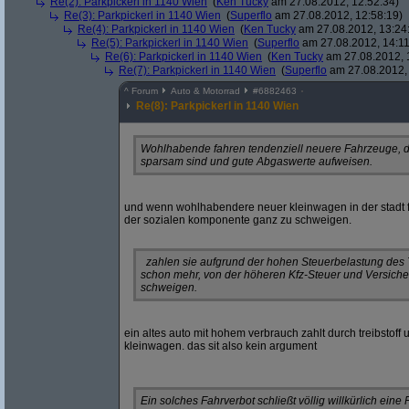
Re(2): Parkpickerl in 1140 Wien
(
Ken Tucky
am 27.08.2012, 12:52:34)
Re(3): Parkpickerl in 1140 Wien
(
Superflo
am 27.08.2012, 12:58:19)
Re(4): Parkpickerl in 1140 Wien
(
Ken Tucky
am 27.08.2012, 13:24
Re(5): Parkpickerl in 1140 Wien
(
Superflo
am 27.08.2012, 14:11
Re(6): Parkpickerl in 1140 Wien
(
Ken Tucky
am 27.08.2012, 
Re(7): Parkpickerl in 1140 Wien
(
Superflo
am 27.08.2012, 
^
Forum
Auto & Motorrad
#
6882463
Re(8): Parkpickerl in 1140 Wien
Wohlhabende fahren tendenziell neuere Fahrzeuge, di
sparsam sind und gute Abgaswerte aufweisen.
und wenn wohlhabendere neuer kleinwagen in der stadt f
der sozialen komponente ganz zu schweigen.
zahlen sie aufgrund der hohen Steuerbelastung des T
schon mehr, von der höheren Kfz-Steuer und Versiche
schweigen.
ein altes auto mit hohem verbrauch zahlt durch treibstoff 
kleinwagen. das sit also kein argument
Ein solches Fahrverbot schließt völlig willkürlich ein