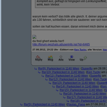
komplett aus, gefragt ist hingegen ein Lenkungseffekt,
wirkt, kein Verbot.
warum kein verbot? das träfe alle gleich. lt. deiner arg
als 130 fahren, schließlich sind sie sauberer. wer sich ke
sollen sie halt kuchen essen. daran erinnert mich deine 
da fred ghert wieda her!!
http:/
/
forum.geizhals.at/
userinfo.jsp?
id=6465
27.08.2012, 19:22 Uhr - Editiert von
Ken Tucky
, alte Version:
hie
Re(9): Parkpickerl in 1140 Wien
(
Superflo
am 28.08.2
Re(10): Parkpickerl in 1140 Wien
(
Ken Tucky
am 2
Re(11): Parkpickerl in 1140 Wien
(
Superflo
am 2
Re(12): Parkpickerl in 1140 Wien
(
Ken Tuck
Re(13): Parkpickerl in 1140 Wien
(
Superf
Re(14): Parkpickerl in 1140 Wien
(
Ken
Re(15): Parkpickerl in 1140 Wien
(
S
Re(16): Parkpickerl in 1140 Wien
Re(17): Parkpickerl in 1140 Wi
Re(18): Parkpickerl in 1140
Re(5): Parkpickerl in 1140 Wien
(
Paulas_Papa
am 27.08.2012, 