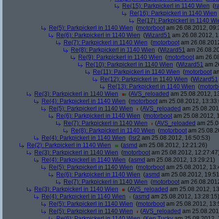
Re(15): Parkpickerl in 1140 Wien
(
r
Re(16): Parkpickerl in 1140 Wien
Re(17): Parkpickerl in 1140 Wi
Re(5): Parkpickerl in 1140 Wien
(
motorboot
am 26.08.2012, 09:
Re(6): Parkpickerl in 1140 Wien
(
Wizard51
am 26.08.2012, 1
Re(7): Parkpickerl in 1140 Wien
(
motorboot
am 26.08.2012
Re(8): Parkpickerl in 1140 Wien
(
Wizard51
am 26.08.20
Re(9): Parkpickerl in 1140 Wien
(
motorboot
am 26.08
Re(10): Parkpickerl in 1140 Wien
(
Wizard51
am 26
Re(11): Parkpickerl in 1140 Wien
(
motorboot
am
Re(12): Parkpickerl in 1140 Wien
(
Wizard51
Re(13): Parkpickerl in 1140 Wien
(
motorb
Re(3): Parkpickerl in 1140 Wien
(
AVS_reloaded
am 25.08.2012, 13
Re(4): Parkpickerl in 1140 Wien
(
motorboot
am 25.08.2012, 13:33:
Re(5): Parkpickerl in 1140 Wien
(
AVS_reloaded
am 25.08.2012
Re(6): Parkpickerl in 1140 Wien
(
motorboot
am 25.08.2012, 1
Re(7): Parkpickerl in 1140 Wien
(
AVS_reloaded
am 25.08
Re(8): Parkpickerl in 1140 Wien
(
motorboot
am 25.08.20
Re(4): Parkpickerl in 1140 Wien
(
lsr2
am 25.08.2012, 16:50:53)
Re(2): Parkpickerl in 1140 Wien
(
asmd
am 25.08.2012, 12:21:26)
Re(3): Parkpickerl in 1140 Wien
(
motorboot
am 25.08.2012, 12:27:47
Re(4): Parkpickerl in 1140 Wien
(
asmd
am 25.08.2012, 13:29:21)
Re(5): Parkpickerl in 1140 Wien
(
motorboot
am 25.08.2012, 13:
Re(6): Parkpickerl in 1140 Wien
(
asmd
am 25.08.2012, 19:51
Re(7): Parkpickerl in 1140 Wien
(
motorboot
am 26.08.2012
Re(3): Parkpickerl in 1140 Wien
(
AVS_reloaded
am 25.08.2012, 13
Re(4): Parkpickerl in 1140 Wien
(
asmd
am 25.08.2012, 13:28:15
Re(5): Parkpickerl in 1140 Wien
(
motorboot
am 25.08.2012, 13:
Re(5): Parkpickerl in 1140 Wien
(
AVS_reloaded
am 25.08.2012
Re(6): Parkpickerl in 1140 Wien
(
Ken Tucky
am 25.08.2012, 