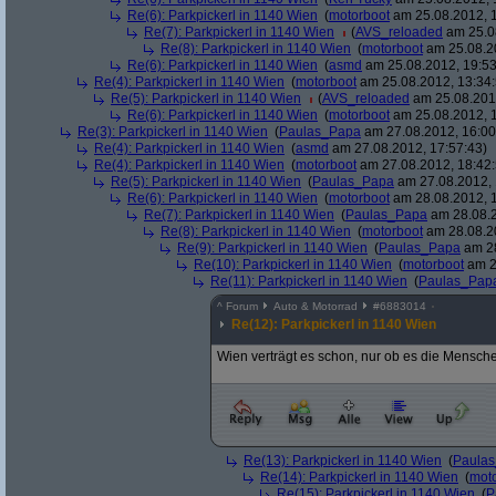
Re(6): Parkpickerl in 1140 Wien
(
motorboot
am 25.08.2012, 1
Re(7): Parkpickerl in 1140 Wien
(
AVS_reloaded
am 25.08
Re(8): Parkpickerl in 1140 Wien
(
motorboot
am 25.08.20
Re(6): Parkpickerl in 1140 Wien
(
asmd
am 25.08.2012, 19:53
Re(4): Parkpickerl in 1140 Wien
(
motorboot
am 25.08.2012, 13:34:
Re(5): Parkpickerl in 1140 Wien
(
AVS_reloaded
am 25.08.2012
Re(6): Parkpickerl in 1140 Wien
(
motorboot
am 25.08.2012, 1
Re(3): Parkpickerl in 1140 Wien
(
Paulas_Papa
am 27.08.2012, 16:00
Re(4): Parkpickerl in 1140 Wien
(
asmd
am 27.08.2012, 17:57:43)
Re(4): Parkpickerl in 1140 Wien
(
motorboot
am 27.08.2012, 18:42:
Re(5): Parkpickerl in 1140 Wien
(
Paulas_Papa
am 27.08.2012, 
Re(6): Parkpickerl in 1140 Wien
(
motorboot
am 28.08.2012, 1
Re(7): Parkpickerl in 1140 Wien
(
Paulas_Papa
am 28.08.2
Re(8): Parkpickerl in 1140 Wien
(
motorboot
am 28.08.20
Re(9): Parkpickerl in 1140 Wien
(
Paulas_Papa
am 28
Re(10): Parkpickerl in 1140 Wien
(
motorboot
am 2
Re(11): Parkpickerl in 1140 Wien
(
Paulas_Pap
^
Forum
Auto & Motorrad
#
6883014
Re(12): Parkpickerl in 1140 Wien
Wien verträgt es schon, nur ob es die Mensche
Re(13): Parkpickerl in 1140 Wien
(
Paula
Re(14): Parkpickerl in 1140 Wien
(
mot
Re(15): Parkpickerl in 1140 Wien
(
P