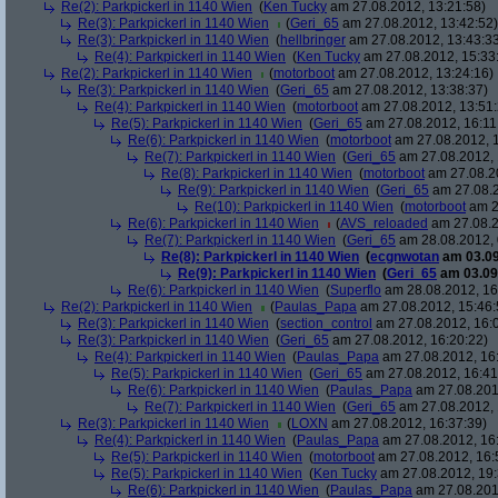
Re(2): Parkpickerl in 1140 Wien
(
Ken Tucky
am 27.08.2012, 13:21:58)
Re(3): Parkpickerl in 1140 Wien
(
Geri_65
am 27.08.2012, 13:42:52)
Re(3): Parkpickerl in 1140 Wien
(
hellbringer
am 27.08.2012, 13:43:3
Re(4): Parkpickerl in 1140 Wien
(
Ken Tucky
am 27.08.2012, 15:33
Re(2): Parkpickerl in 1140 Wien
(
motorboot
am 27.08.2012, 13:24:16)
Re(3): Parkpickerl in 1140 Wien
(
Geri_65
am 27.08.2012, 13:38:37)
Re(4): Parkpickerl in 1140 Wien
(
motorboot
am 27.08.2012, 13:51:
Re(5): Parkpickerl in 1140 Wien
(
Geri_65
am 27.08.2012, 16:11
Re(6): Parkpickerl in 1140 Wien
(
motorboot
am 27.08.2012, 1
Re(7): Parkpickerl in 1140 Wien
(
Geri_65
am 27.08.2012, 
Re(8): Parkpickerl in 1140 Wien
(
motorboot
am 27.08.20
Re(9): Parkpickerl in 1140 Wien
(
Geri_65
am 27.08.2
Re(10): Parkpickerl in 1140 Wien
(
motorboot
am 2
Re(6): Parkpickerl in 1140 Wien
(
AVS_reloaded
am 27.08.2
Re(7): Parkpickerl in 1140 Wien
(
Geri_65
am 28.08.2012, 
Re(8): Parkpickerl in 1140 Wien
(
ecgnwotan
am 03.09
Re(9): Parkpickerl in 1140 Wien
(
Geri_65
am 03.09.
Re(6): Parkpickerl in 1140 Wien
(
Superflo
am 28.08.2012, 16
Re(2): Parkpickerl in 1140 Wien
(
Paulas_Papa
am 27.08.2012, 15:46:
Re(3): Parkpickerl in 1140 Wien
(
section_control
am 27.08.2012, 16:
Re(3): Parkpickerl in 1140 Wien
(
Geri_65
am 27.08.2012, 16:20:22)
Re(4): Parkpickerl in 1140 Wien
(
Paulas_Papa
am 27.08.2012, 16
Re(5): Parkpickerl in 1140 Wien
(
Geri_65
am 27.08.2012, 16:41
Re(6): Parkpickerl in 1140 Wien
(
Paulas_Papa
am 27.08.201
Re(7): Parkpickerl in 1140 Wien
(
Geri_65
am 27.08.2012, 
Re(3): Parkpickerl in 1140 Wien
(
LOXN
am 27.08.2012, 16:37:39)
Re(4): Parkpickerl in 1140 Wien
(
Paulas_Papa
am 27.08.2012, 16
Re(5): Parkpickerl in 1140 Wien
(
motorboot
am 27.08.2012, 16:
Re(5): Parkpickerl in 1140 Wien
(
Ken Tucky
am 27.08.2012, 19:
Re(6): Parkpickerl in 1140 Wien
(
Paulas_Papa
am 27.08.201