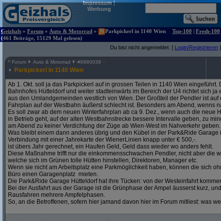
Impressum
|
Werbung
Geizhals
»
Forum
»
Auto & Motorrad
»
Parkpickerl in 1140 Wien
Top-100
|
Fresh-100
(461 Beiträge, 15129 Mal gelesen)
Du bist nicht angemeldet. [
Login/Registrieren
]
^
Forum
Auto & Motorrad
#
6880038
Parkpickerl in 1140 Wien
Ab 1. Okt. soll ja das Parkpickerl auf in grossen Teilen in 1140 Wien eingeführ
Bahnhofes Hütteldorf und weiter stadteinwärts im Bereich der U4 richtet sich j
aus den Umlandgemeinden westlich von Wien. Der Großteil der Pendler ist auf
Fahrplan auf der Westbahn äußerst schlecht ist. Besonders am Abend, wenns na
Es soll zwar ab dem neuen Winterfahrplan ab ca 9. Dez., wenn auch die neue H
in Betrieb geht, auf der alten Westbahnstrecke bessere Intervalle geben, zu mind
am Abend zu keiner Verdichtung der Züge ab Wien-West im Nahverkehr geben.
Was bleibt einem dann anderes übrig und den Kübel in der Park&Ride Garage in 
Verbindung mit einer Jahrekarte der WienerLinien knapp unter € 500,-.
ist übers Jahr gerechnet, ein Haufen Geld, Geld dass wieder wo anders fehlt.
Diese Maßnahme trifft nur die einkommensschwachen Pendler, nicht aber die w
welche sich im Grünen tolle Hütten hinstellen, Direktoren, Manager etc.
Wenn sie nicht am Arbeitsplatz eine Parkmöglichkeit haben, können die sich oh
Büro einen Garagenplatz mieten.
Die Park&Ride Garage Hütteldorf hat ihre Tücken: von der Westeinfahrt komme
Bei der Ausfahrt aus der Garage ist die Grünphase der Ampel äusserst kurz, un
Rausfahren mehrere Ampfelphasen.
So, an die Betroffenen, sofern hier jamand davon hier im Forum mitliest: was w