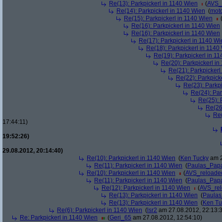
Re(13): Parkpickerl in 1140 Wien
(
AVS_
Re(14): Parkpickerl in 1140 Wien
(
mot
Re(15): Parkpickerl in 1140 Wien
Re(16): Parkpickerl in 1140 Wien
Re(16): Parkpickerl in 1140 Wien
Re(17): Parkpickerl in 1140 Wi
Re(18): Parkpickerl in 1140
Re(19): Parkpickerl in 1
Re(20): Parkpickerl i
Re(21): Parkpickerl
Re(22): Parkpick
Re(23): Parkp
Re(24): Par
Re(25): 
Re(26
Re(
17:44:11)
19:52:26)
29.08.2012, 20:14:40)
Re(10): Parkpickerl in 1140 Wien
(
Ken Tucky
am 2
Re(11): Parkpickerl in 1140 Wien
(
Paulas_Pap
Re(10): Parkpickerl in 1140 Wien
(
AVS_reloade
Re(11): Parkpickerl in 1140 Wien
(
Paulas_Pap
Re(12): Parkpickerl in 1140 Wien
(
AVS_re
Re(13): Parkpickerl in 1140 Wien
(
Paula
Re(13): Parkpickerl in 1140 Wien
(
Ken Tu
Re(6): Parkpickerl in 1140 Wien
(
lsr2
am 27.08.2012, 22:13:
Re: Parkpickerl in 1140 Wien
(
Geri_65
am 27.08.2012, 12:54:10)