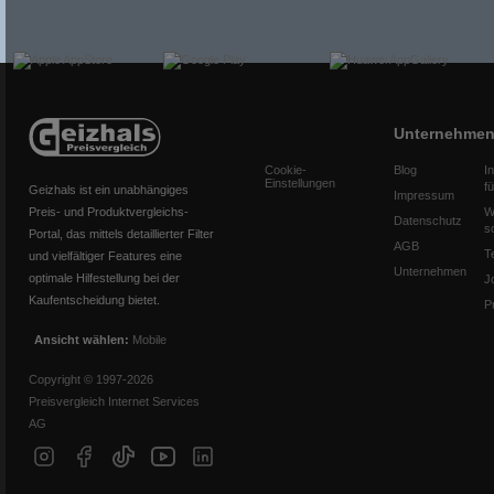
Unternehme
Cookie-
Blog
I
Einstellungen
f
Geizhals ist ein unabhängiges
Impressum
Preis- und Produktvergleichs-
W
Datenschutz
s
Portal, das mittels detaillierter Filter
AGB
T
und vielfältiger Features eine
Unternehmen
optimale Hilfestellung bei der
J
Kaufentscheidung bietet.
P
Ansicht wählen:
Mobile
Copyright © 1997-2026
Preisvergleich Internet Services
AG