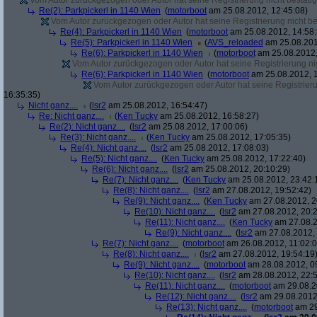
Vom Autor zurückgezogen oder Autor hat seine Registrierung nicht bestätig
Re(2): Parkpickerl in 1140 Wien
(
motorboot
am 25.08.2012, 12:45:08)
Vom Autor zurückgezogen oder Autor hat seine Registrierung nicht bes
Re(4): Parkpickerl in 1140 Wien
(
motorboot
am 25.08.2012, 14:58:
Re(5): Parkpickerl in 1140 Wien
(
AVS_reloaded
am 25.08.201
Re(6): Parkpickerl in 1140 Wien
(
motorboot
am 25.08.2012,
Vom Autor zurückgezogen oder Autor hat seine Registrierung nic
Re(6): Parkpickerl in 1140 Wien
(
motorboot
am 25.08.2012, 1
Vom Autor zurückgezogen oder Autor hat seine Registrierun
16:35:35)
Nicht ganz....
(
lsr2
am 25.08.2012, 16:54:47)
Re: Nicht ganz....
(
Ken Tucky
am 25.08.2012, 16:58:27)
Re(2): Nicht ganz....
(
lsr2
am 25.08.2012, 17:00:06)
Re(3): Nicht ganz....
(
Ken Tucky
am 25.08.2012, 17:05:35)
Re(4): Nicht ganz....
(
lsr2
am 25.08.2012, 17:08:03)
Re(5): Nicht ganz....
(
Ken Tucky
am 25.08.2012, 17:22:40)
Re(6): Nicht ganz....
(
lsr2
am 25.08.2012, 20:10:29)
Re(7): Nicht ganz....
(
Ken Tucky
am 25.08.2012, 23:42:
Re(8): Nicht ganz....
(
lsr2
am 27.08.2012, 19:52:42)
Re(9): Nicht ganz....
(
Ken Tucky
am 27.08.2012, 2
Re(10): Nicht ganz....
(
lsr2
am 27.08.2012, 20:2
Re(11): Nicht ganz....
(
Ken Tucky
am 27.08.2
Re(9): Nicht ganz....
(
lsr2
am 27.08.2012, 
Re(7): Nicht ganz....
(
motorboot
am 26.08.2012, 11:02:0
Re(8): Nicht ganz....
(
lsr2
am 27.08.2012, 19:54:19
Re(9): Nicht ganz....
(
motorboot
am 28.08.2012, 0
Re(10): Nicht ganz....
(
lsr2
am 28.08.2012, 22:5
Re(11): Nicht ganz....
(
motorboot
am 29.08.2
Re(12): Nicht ganz....
(
lsr2
am 29.08.2012,
Re(13): Nicht ganz....
(
motorboot
am 29