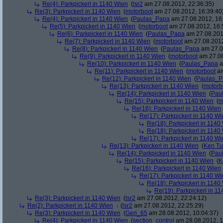
Re(4): Parkpickerl in 1140 Wien
(
lsr2
am 27.08.2012, 22:36:35)
Re(3): Parkpickerl in 1140 Wien
(
motorboot
am 27.08.2012, 16:39:40
Re(4): Parkpickerl in 1140 Wien
(
Paulas_Papa
am 27.08.2012, 16
Re(5): Parkpickerl in 1140 Wien
(
motorboot
am 27.08.2012, 16:
Re(6): Parkpickerl in 1140 Wien
(
Paulas_Papa
am 27.08.201
Re(7): Parkpickerl in 1140 Wien
(
motorboot
am 27.08.2012
Re(8): Parkpickerl in 1140 Wien
(
Paulas_Papa
am 27.0
Re(9): Parkpickerl in 1140 Wien
(
motorboot
am 27.08
Re(10): Parkpickerl in 1140 Wien
(
Paulas_Papa
a
Re(11): Parkpickerl in 1140 Wien
(
motorboot
am
Re(12): Parkpickerl in 1140 Wien
(
Paulas_P
Re(13): Parkpickerl in 1140 Wien
(
motorb
Re(14): Parkpickerl in 1140 Wien
(
Pau
Re(15): Parkpickerl in 1140 Wien
(
m
Re(16): Parkpickerl in 1140 Wien
Re(17): Parkpickerl in 1140 Wi
Re(18): Parkpickerl in 1140
Re(18): Parkpickerl in 1140
Re(17): Parkpickerl in 1140 Wi
Re(13): Parkpickerl in 1140 Wien
(
Ken Tu
Re(14): Parkpickerl in 1140 Wien
(
Pau
Re(15): Parkpickerl in 1140 Wien
(
K
Re(16): Parkpickerl in 1140 Wien
Re(17): Parkpickerl in 1140 Wi
Re(18): Parkpickerl in 1140
Re(19): Parkpickerl in 1
Re(3): Parkpickerl in 1140 Wien
(
lsr2
am 27.08.2012, 22:24:12)
Re(2): Parkpickerl in 1140 Wien
(
lsr2
am 27.08.2012, 22:25:29)
Re(3): Parkpickerl in 1140 Wien
(
Geri_65
am 28.08.2012, 10:04:37)
Re(4): Parkpickerl in 1140 Wien
(
section_control
am 28.08.2012, 1