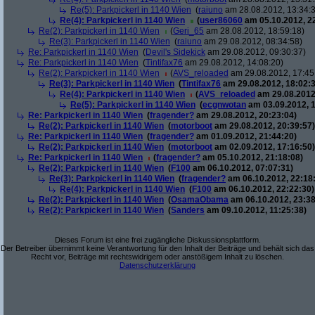
Re(5): Parkpickerl in 1140 Wien
(
raiuno
am 28.08.2012, 13:34:
Re(4): Parkpickerl in 1140 Wien
(
user86060
am 05.10.2012, 22
Re(2): Parkpickerl in 1140 Wien
(
Geri_65
am 28.08.2012, 18:59:18)
Re(3): Parkpickerl in 1140 Wien
(
raiuno
am 29.08.2012, 08:34:58)
Re: Parkpickerl in 1140 Wien
(
Devil's Sidekick
am 29.08.2012, 09:30:37)
Re: Parkpickerl in 1140 Wien
(
Tintifax76
am 29.08.2012, 14:08:20)
Re(2): Parkpickerl in 1140 Wien
(
AVS_reloaded
am 29.08.2012, 17:45
Re(3): Parkpickerl in 1140 Wien
(
Tintifax76
am 29.08.2012, 18:02:3
Re(4): Parkpickerl in 1140 Wien
(
AVS_reloaded
am 29.08.2012
Re(5): Parkpickerl in 1140 Wien
(
ecgnwotan
am 03.09.2012, 1
Re: Parkpickerl in 1140 Wien
(
fragender?
am 29.08.2012, 20:23:04)
Re(2): Parkpickerl in 1140 Wien
(
motorboot
am 29.08.2012, 20:39:57)
Re: Parkpickerl in 1140 Wien
(
fragender?
am 01.09.2012, 21:44:20)
Re(2): Parkpickerl in 1140 Wien
(
motorboot
am 02.09.2012, 17:16:50)
Re: Parkpickerl in 1140 Wien
(
fragender?
am 05.10.2012, 21:18:08)
Re(2): Parkpickerl in 1140 Wien
(
F100
am 06.10.2012, 07:07:31)
Re(3): Parkpickerl in 1140 Wien
(
fragender?
am 06.10.2012, 22:18
Re(4): Parkpickerl in 1140 Wien
(
F100
am 06.10.2012, 22:22:30)
Re(2): Parkpickerl in 1140 Wien
(
OsamaObama
am 06.10.2012, 23:38
Re(2): Parkpickerl in 1140 Wien
(
Sanders
am 09.10.2012, 11:25:38)
Dieses Forum ist eine frei zugängliche Diskussionsplattform.
Der Betreiber übernimmt keine Verantwortung für den Inhalt der Beiträge und behält sich das
Recht vor, Beiträge mit rechtswidrigem oder anstößigem Inhalt zu löschen.
Datenschutzerklärung