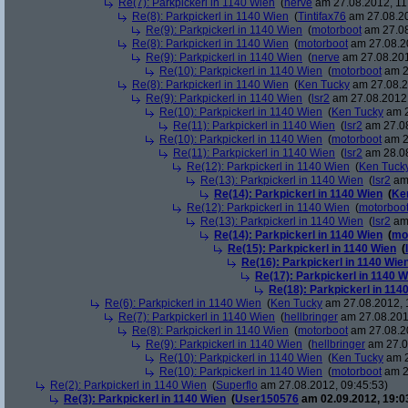
Re(7): Parkpickerl in 1140 Wien
(
nerve
am 27.08.2012, 11
Re(8): Parkpickerl in 1140 Wien
(
Tintifax76
am 27.08.20
Re(9): Parkpickerl in 1140 Wien
(
motorboot
am 27.08
Re(8): Parkpickerl in 1140 Wien
(
motorboot
am 27.08.20
Re(9): Parkpickerl in 1140 Wien
(
nerve
am 27.08.201
Re(10): Parkpickerl in 1140 Wien
(
motorboot
am 2
Re(8): Parkpickerl in 1140 Wien
(
Ken Tucky
am 27.08.2
Re(9): Parkpickerl in 1140 Wien
(
lsr2
am 27.08.2012,
Re(10): Parkpickerl in 1140 Wien
(
Ken Tucky
am 2
Re(11): Parkpickerl in 1140 Wien
(
lsr2
am 27.08
Re(10): Parkpickerl in 1140 Wien
(
motorboot
am 2
Re(11): Parkpickerl in 1140 Wien
(
lsr2
am 28.08
Re(12): Parkpickerl in 1140 Wien
(
Ken Tuck
Re(13): Parkpickerl in 1140 Wien
(
lsr2
am 
Re(14): Parkpickerl in 1140 Wien
(
Ke
Re(12): Parkpickerl in 1140 Wien
(
motorboo
Re(13): Parkpickerl in 1140 Wien
(
lsr2
am 
Re(14): Parkpickerl in 1140 Wien
(
mo
Re(15): Parkpickerl in 1140 Wien
(
Re(16): Parkpickerl in 1140 Wie
Re(17): Parkpickerl in 1140 W
Re(18): Parkpickerl in 114
Re(6): Parkpickerl in 1140 Wien
(
Ken Tucky
am 27.08.2012, 
Re(7): Parkpickerl in 1140 Wien
(
hellbringer
am 27.08.201
Re(8): Parkpickerl in 1140 Wien
(
motorboot
am 27.08.20
Re(9): Parkpickerl in 1140 Wien
(
hellbringer
am 27.0
Re(10): Parkpickerl in 1140 Wien
(
Ken Tucky
am 2
Re(10): Parkpickerl in 1140 Wien
(
motorboot
am 2
Re(2): Parkpickerl in 1140 Wien
(
Superflo
am 27.08.2012, 09:45:53)
Re(3): Parkpickerl in 1140 Wien
(
User150576
am 02.09.2012, 19:0