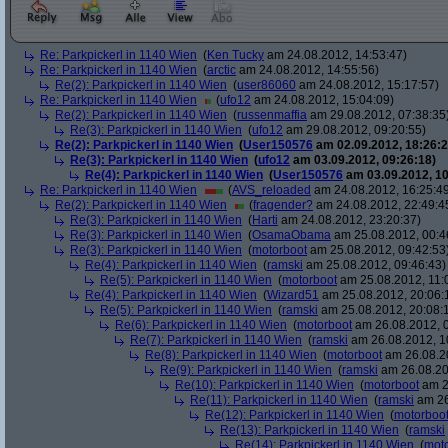
Re: Parkpickerl in 1140 Wien
(
Ken Tucky
am 24.08.2012, 14:53:47)
Re: Parkpickerl in 1140 Wien
(
arctic
am 24.08.2012, 14:55:56)
Re(2): Parkpickerl in 1140 Wien
(
user86060
am 24.08.2012, 15:17:57)
Re: Parkpickerl in 1140 Wien
(
ufo12
am 24.08.2012, 15:04:09)
Re(2): Parkpickerl in 1140 Wien
(
russenmaffia
am 29.08.2012, 07:38:35
Re(3): Parkpickerl in 1140 Wien
(
ufo12
am 29.08.2012, 09:20:55)
Re(2): Parkpickerl in 1140 Wien
(
User150576
am 02.09.2012, 18:26:2
Re(3): Parkpickerl in 1140 Wien
(
ufo12
am 03.09.2012, 09:26:18)
Re(4): Parkpickerl in 1140 Wien
(
User150576
am 03.09.2012, 10
Re: Parkpickerl in 1140 Wien
(
AVS_reloaded
am 24.08.2012, 16:25:4
Re(2): Parkpickerl in 1140 Wien
(
fragender?
am 24.08.2012, 22:49:4
Re(3): Parkpickerl in 1140 Wien
(
Harti
am 24.08.2012, 23:20:37)
Re(3): Parkpickerl in 1140 Wien
(
OsamaObama
am 25.08.2012, 00:4
Re(3): Parkpickerl in 1140 Wien
(
motorboot
am 25.08.2012, 09:42:53
Re(4): Parkpickerl in 1140 Wien
(
ramski
am 25.08.2012, 09:46:43)
Re(5): Parkpickerl in 1140 Wien
(
motorboot
am 25.08.2012, 11:
Re(4): Parkpickerl in 1140 Wien
(
Wizard51
am 25.08.2012, 20:06:
Re(5): Parkpickerl in 1140 Wien
(
ramski
am 25.08.2012, 20:08:
Re(6): Parkpickerl in 1140 Wien
(
motorboot
am 26.08.2012, 0
Re(7): Parkpickerl in 1140 Wien
(
ramski
am 26.08.2012, 1
Re(8): Parkpickerl in 1140 Wien
(
motorboot
am 26.08.20
Re(9): Parkpickerl in 1140 Wien
(
ramski
am 26.08.20
Re(10): Parkpickerl in 1140 Wien
(
motorboot
am 2
Re(11): Parkpickerl in 1140 Wien
(
ramski
am 26
Re(12): Parkpickerl in 1140 Wien
(
motorboo
Re(13): Parkpickerl in 1140 Wien
(
ramski
Re(14): Parkpickerl in 1140 Wien
(
mot