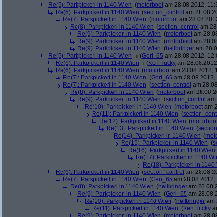
Re(5): Parkpickerl in 1140 Wien
(
motorboot
am 28.08.2012, 11:
Re(6): Parkpickerl in 1140 Wien
(
section_control
am 28.08.20
Re(7): Parkpickerl in 1140 Wien
(
motorboot
am 28.08.2012
Re(8): Parkpickerl in 1140 Wien
(
section_control
am 28.
Re(9): Parkpickerl in 1140 Wien
(
motorboot
am 28.08
Re(9): Parkpickerl in 1140 Wien
(
motorboot
am 28.08
Re(9): Parkpickerl in 1140 Wien
(
hellbringer
am 28.0
Re(5): Parkpickerl in 1140 Wien
(
Geri_65
am 28.08.2012, 12:
Re(6): Parkpickerl in 1140 Wien
(
Ken Tucky
am 28.08.2012,
Re(6): Parkpickerl in 1140 Wien
(
motorboot
am 28.08.2012, 1
Re(7): Parkpickerl in 1140 Wien
(
Geri_65
am 28.08.2012, 
Re(7): Parkpickerl in 1140 Wien
(
section_control
am 28.08
Re(8): Parkpickerl in 1140 Wien
(
motorboot
am 28.08.20
Re(9): Parkpickerl in 1140 Wien
(
section_control
am 
Re(10): Parkpickerl in 1140 Wien
(
motorboot
am 2
Re(11): Parkpickerl in 1140 Wien
(
section_cont
Re(12): Parkpickerl in 1140 Wien
(
motorboo
Re(13): Parkpickerl in 1140 Wien
(
section
Re(14): Parkpickerl in 1140 Wien
(
mot
Re(15): Parkpickerl in 1140 Wien
(
s
Re(16): Parkpickerl in 1140 Wien
Re(17): Parkpickerl in 1140 Wi
Re(18): Parkpickerl in 1140
Re(6): Parkpickerl in 1140 Wien
(
section_control
am 28.08.20
Re(7): Parkpickerl in 1140 Wien
(
Geri_65
am 28.08.2012, 
Re(8): Parkpickerl in 1140 Wien
(
hellbringer
am 28.08.2
Re(9): Parkpickerl in 1140 Wien
(
Geri_65
am 28.08.2
Re(10): Parkpickerl in 1140 Wien
(
hellbringer
am 2
Re(11): Parkpickerl in 1140 Wien
(
Ken Tucky
am
Re(9): Parkpickerl in 1140 Wien
(
motorboot
am 28.08