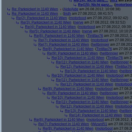
Re(14): Nicht ganz....
(
lsr2
am 29.08
Re(15): Nicht ganz....
(
motorboo
Re: Parkpickerl in 1140 Wien
(
AideAide
am 26.08.2012, 10:08:38)
Re: Parkpickerl in 1140 Wien
(
tridh
am 27.08.2012, 08:41:57)
Re(2): Parkpickerl in 1140 Wien
(
motorboot
am 27.08.2012, 09:02:42)
Re(3): Parkpickerl in 1140 Wien
(
nerve
am 27.08.2012, 09:32:52)
Re(4): Parkpickerl in 1140 Wien
(
motorboot
am 27.08.2012, 09:39:
Re(5): Parkpickerl in 1140 Wien
(
nerve
am 27.08.2012, 10:10:2
Re(6): Parkpickerl in 1140 Wien
(
Tintifax76
am 27.08.2012, 1
Re(7): Parkpickerl in 1140 Wien
(
motorboot
am 27.08.2012
Re(7): Parkpickerl in 1140 Wien
(
hellbringer
am 27.08.2012
Re(8): Parkpickerl in 1140 Wien
(
Tintifax76
am 27.08.20
Re(9): Parkpickerl in 1140 Wien
(
hellbringer
am 27.0
Re(10): Parkpickerl in 1140 Wien
(
Tintifax76
am 27
Re(11): Parkpickerl in 1140 Wien
(
hellbringer
a
Re(12): Parkpickerl in 1140 Wien
(
Tintifax76
Re(13): Parkpickerl in 1140 Wien
(
hellbri
Re(10): Parkpickerl in 1140 Wien
(
motorboot
am 2
Re(11): Parkpickerl in 1140 Wien
(
hellbringer
a
Re(12): Parkpickerl in 1140 Wien
(
motorboo
Re(8): Parkpickerl in 1140 Wien
(
motorboot
am 27.08.20
Re(9): Parkpickerl in 1140 Wien
(
hellbringer
am 27.0
Re(10): Parkpickerl in 1140 Wien
(
motorboot
am 2
Re(11): Parkpickerl in 1140 Wien
(
hellbringer
a
Re(12): Parkpickerl in 1140 Wien
(
motorboo
Re(13): Parkpickerl in 1140 Wien
(
hellbri
Re(14): Parkpickerl in 1140 Wien
(
mot
Re(6): Parkpickerl in 1140 Wien
(
motorboot
am 27.08.2012, 1
Re(7): Parkpickerl in 1140 Wien
(
Wizard51
am 27.08.2012,
Re(8): Parkpickerl in 1140 Wien
(
motorboot
am 27.08.20