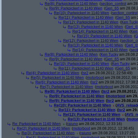
Re(8): Parkpickerl in 1140 Wien
(
section_control
am 28.
Re(9): Parkpickerl in 1140 Wien
(
Geri_65
am 28.08.2
Re(10): Parkpickerl in 1140 Wien
(
section_control
Re(11): Parkpickerl in 1140 Wien
(
Geri_65
am 2
Re(12): Parkpickerl in 1140 Wien
(
Ken Tuck
Re(13): Parkpickerl in 1140 Wien
(
Geri_6
Re(14): Parkpickerl in 1140 Wien
(
Ken
Re(15): Parkpickerl in 1140 Wien
(
G
Re(12): Parkpickerl in 1140 Wien
(
section_c
Re(13): Parkpickerl in 1140 Wien
(
Geri_6
Re(14): Parkpickerl in 1140 Wien
(
sect
Re(8): Parkpickerl in 1140 Wien
(
Ken Tucky
am 28.08.2
Re(9): Parkpickerl in 1140 Wien
(
Geri_65
am 28.08.2
Re(10): Parkpickerl in 1140 Wien
(
Ken Tucky
am 2
Re(11): Parkpickerl in 1140 Wien
(
Geri_65
am 2
Re(4): Parkpickerl in 1140 Wien
(
lsr2
am 28.08.2012, 22:58:49)
Re(5): Parkpickerl in 1140 Wien
(
motorboot
am 29.08.2012, 08:
Re(6): Parkpickerl in 1140 Wien
(
lsr2
am 29.08.2012, 17:38:
Re(7): Parkpickerl in 1140 Wien
(
motorboot
am 29.08.2012
Re(8): Parkpickerl in 1140 Wien
(
lsr2
am 29.08.2012, 
Re(9): Parkpickerl in 1140 Wien
(
motorboot
am 29.
Re(9): Parkpickerl in 1140 Wien
(
lsr2
am 29.08.201
Re(10): Parkpickerl in 1140 Wien
(
AVS_reload
Re(11): Parkpickerl in 1140 Wien
(
lsr2
am 29.
Re(12): Parkpickerl in 1140 Wien
(
AVS_r
Re(13): Parkpickerl in 1140 Wien
(
motor
Re: Parkpickerl in 1140 Wien
(
raiuno
am 28.08.2012, 12:33:16)
Re(2): Parkpickerl in 1140 Wien
(
motorboot
am 28.08.2012, 12:36:45)
Re(3): Parkpickerl in 1140 Wien
(
raiuno
am 28.08.2012, 13:27:20)
Re(4): Parkpickerl in 1140 Wien
(
motorboot
am 28.08.2012, 13:31: