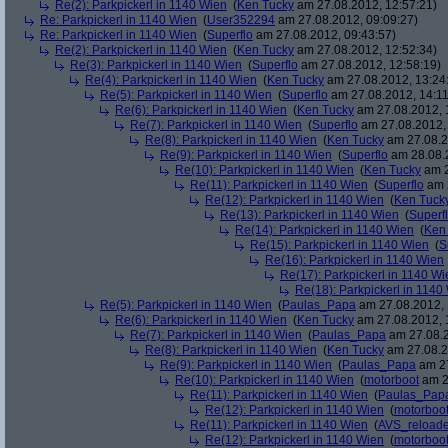
Re(2): Parkpickerl in 1140 Wien
(
Ken Tucky
am 27.08.2012, 12:57:21)
Re: Parkpickerl in 1140 Wien
(
User352294
am 27.08.2012, 09:09:27)
Re: Parkpickerl in 1140 Wien
(
Superflo
am 27.08.2012, 09:43:57)
Re(2): Parkpickerl in 1140 Wien
(
Ken Tucky
am 27.08.2012, 12:52:34)
Re(3): Parkpickerl in 1140 Wien
(
Superflo
am 27.08.2012, 12:58:19)
Re(4): Parkpickerl in 1140 Wien
(
Ken Tucky
am 27.08.2012, 13:24
Re(5): Parkpickerl in 1140 Wien
(
Superflo
am 27.08.2012, 14:11
Re(6): Parkpickerl in 1140 Wien
(
Ken Tucky
am 27.08.2012, 
Re(7): Parkpickerl in 1140 Wien
(
Superflo
am 27.08.2012, 
Re(8): Parkpickerl in 1140 Wien
(
Ken Tucky
am 27.08.2
Re(9): Parkpickerl in 1140 Wien
(
Superflo
am 28.08.2
Re(10): Parkpickerl in 1140 Wien
(
Ken Tucky
am 2
Re(11): Parkpickerl in 1140 Wien
(
Superflo
am 2
Re(12): Parkpickerl in 1140 Wien
(
Ken Tuck
Re(13): Parkpickerl in 1140 Wien
(
Superf
Re(14): Parkpickerl in 1140 Wien
(
Ken
Re(15): Parkpickerl in 1140 Wien
(
S
Re(16): Parkpickerl in 1140 Wien
Re(17): Parkpickerl in 1140 Wi
Re(18): Parkpickerl in 1140
Re(5): Parkpickerl in 1140 Wien
(
Paulas_Papa
am 27.08.2012, 
Re(6): Parkpickerl in 1140 Wien
(
Ken Tucky
am 27.08.2012, 
Re(7): Parkpickerl in 1140 Wien
(
Paulas_Papa
am 27.08.2
Re(8): Parkpickerl in 1140 Wien
(
Ken Tucky
am 27.08.2
Re(9): Parkpickerl in 1140 Wien
(
Paulas_Papa
am 27
Re(10): Parkpickerl in 1140 Wien
(
motorboot
am 2
Re(11): Parkpickerl in 1140 Wien
(
Paulas_Pap
Re(12): Parkpickerl in 1140 Wien
(
motorboo
Re(11): Parkpickerl in 1140 Wien
(
AVS_reload
Re(12): Parkpickerl in 1140 Wien
(
motorboo