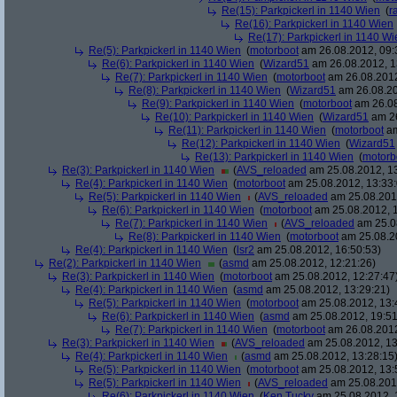
Re(15): Parkpickerl in 1140 Wien
(
r
Re(16): Parkpickerl in 1140 Wien
Re(17): Parkpickerl in 1140 Wi
Re(5): Parkpickerl in 1140 Wien
(
motorboot
am 26.08.2012, 09:
Re(6): Parkpickerl in 1140 Wien
(
Wizard51
am 26.08.2012, 1
Re(7): Parkpickerl in 1140 Wien
(
motorboot
am 26.08.2012
Re(8): Parkpickerl in 1140 Wien
(
Wizard51
am 26.08.20
Re(9): Parkpickerl in 1140 Wien
(
motorboot
am 26.08
Re(10): Parkpickerl in 1140 Wien
(
Wizard51
am 26
Re(11): Parkpickerl in 1140 Wien
(
motorboot
am
Re(12): Parkpickerl in 1140 Wien
(
Wizard51
Re(13): Parkpickerl in 1140 Wien
(
motorb
Re(3): Parkpickerl in 1140 Wien
(
AVS_reloaded
am 25.08.2012, 13
Re(4): Parkpickerl in 1140 Wien
(
motorboot
am 25.08.2012, 13:33:
Re(5): Parkpickerl in 1140 Wien
(
AVS_reloaded
am 25.08.2012
Re(6): Parkpickerl in 1140 Wien
(
motorboot
am 25.08.2012, 1
Re(7): Parkpickerl in 1140 Wien
(
AVS_reloaded
am 25.08
Re(8): Parkpickerl in 1140 Wien
(
motorboot
am 25.08.20
Re(4): Parkpickerl in 1140 Wien
(
lsr2
am 25.08.2012, 16:50:53)
Re(2): Parkpickerl in 1140 Wien
(
asmd
am 25.08.2012, 12:21:26)
Re(3): Parkpickerl in 1140 Wien
(
motorboot
am 25.08.2012, 12:27:47
Re(4): Parkpickerl in 1140 Wien
(
asmd
am 25.08.2012, 13:29:21)
Re(5): Parkpickerl in 1140 Wien
(
motorboot
am 25.08.2012, 13:
Re(6): Parkpickerl in 1140 Wien
(
asmd
am 25.08.2012, 19:51
Re(7): Parkpickerl in 1140 Wien
(
motorboot
am 26.08.2012
Re(3): Parkpickerl in 1140 Wien
(
AVS_reloaded
am 25.08.2012, 13
Re(4): Parkpickerl in 1140 Wien
(
asmd
am 25.08.2012, 13:28:15
Re(5): Parkpickerl in 1140 Wien
(
motorboot
am 25.08.2012, 13:
Re(5): Parkpickerl in 1140 Wien
(
AVS_reloaded
am 25.08.2012
Re(6): Parkpickerl in 1140 Wien
(
Ken Tucky
am 25.08.2012, 