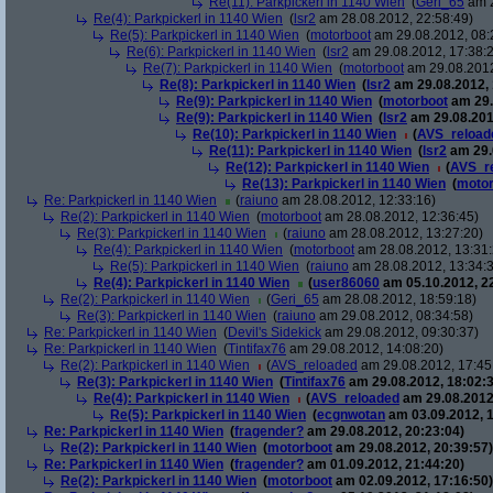
Re(11): Parkpickerl in 1140 Wien
(
Geri_65
am 2
Re(4): Parkpickerl in 1140 Wien
(
lsr2
am 28.08.2012, 22:58:49)
Re(5): Parkpickerl in 1140 Wien
(
motorboot
am 29.08.2012, 08:
Re(6): Parkpickerl in 1140 Wien
(
lsr2
am 29.08.2012, 17:38:
Re(7): Parkpickerl in 1140 Wien
(
motorboot
am 29.08.2012
Re(8): Parkpickerl in 1140 Wien
(
lsr2
am 29.08.2012, 
Re(9): Parkpickerl in 1140 Wien
(
motorboot
am 29.
Re(9): Parkpickerl in 1140 Wien
(
lsr2
am 29.08.201
Re(10): Parkpickerl in 1140 Wien
(
AVS_reload
Re(11): Parkpickerl in 1140 Wien
(
lsr2
am 29.
Re(12): Parkpickerl in 1140 Wien
(
AVS_r
Re(13): Parkpickerl in 1140 Wien
(
motor
Re: Parkpickerl in 1140 Wien
(
raiuno
am 28.08.2012, 12:33:16)
Re(2): Parkpickerl in 1140 Wien
(
motorboot
am 28.08.2012, 12:36:45)
Re(3): Parkpickerl in 1140 Wien
(
raiuno
am 28.08.2012, 13:27:20)
Re(4): Parkpickerl in 1140 Wien
(
motorboot
am 28.08.2012, 13:31:
Re(5): Parkpickerl in 1140 Wien
(
raiuno
am 28.08.2012, 13:34:
Re(4): Parkpickerl in 1140 Wien
(
user86060
am 05.10.2012, 22
Re(2): Parkpickerl in 1140 Wien
(
Geri_65
am 28.08.2012, 18:59:18)
Re(3): Parkpickerl in 1140 Wien
(
raiuno
am 29.08.2012, 08:34:58)
Re: Parkpickerl in 1140 Wien
(
Devil's Sidekick
am 29.08.2012, 09:30:37)
Re: Parkpickerl in 1140 Wien
(
Tintifax76
am 29.08.2012, 14:08:20)
Re(2): Parkpickerl in 1140 Wien
(
AVS_reloaded
am 29.08.2012, 17:45
Re(3): Parkpickerl in 1140 Wien
(
Tintifax76
am 29.08.2012, 18:02:3
Re(4): Parkpickerl in 1140 Wien
(
AVS_reloaded
am 29.08.2012
Re(5): Parkpickerl in 1140 Wien
(
ecgnwotan
am 03.09.2012, 1
Re: Parkpickerl in 1140 Wien
(
fragender?
am 29.08.2012, 20:23:04)
Re(2): Parkpickerl in 1140 Wien
(
motorboot
am 29.08.2012, 20:39:57)
Re: Parkpickerl in 1140 Wien
(
fragender?
am 01.09.2012, 21:44:20)
Re(2): Parkpickerl in 1140 Wien
(
motorboot
am 02.09.2012, 17:16:50)