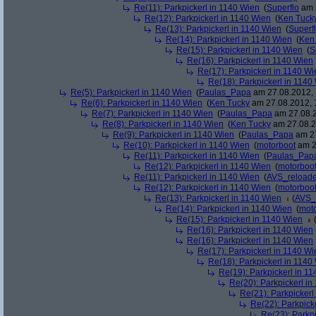
Re(11): Parkpickerl in 1140 Wien
(
Superflo
am 2
Re(12): Parkpickerl in 1140 Wien
(
Ken Tuck
Re(13): Parkpickerl in 1140 Wien
(
Superf
Re(14): Parkpickerl in 1140 Wien
(
Ken
Re(15): Parkpickerl in 1140 Wien
(
S
Re(16): Parkpickerl in 1140 Wien
Re(17): Parkpickerl in 1140 Wi
Re(18): Parkpickerl in 1140
Re(5): Parkpickerl in 1140 Wien
(
Paulas_Papa
am 27.08.2012, 
Re(6): Parkpickerl in 1140 Wien
(
Ken Tucky
am 27.08.2012, 
Re(7): Parkpickerl in 1140 Wien
(
Paulas_Papa
am 27.08.2
Re(8): Parkpickerl in 1140 Wien
(
Ken Tucky
am 27.08.2
Re(9): Parkpickerl in 1140 Wien
(
Paulas_Papa
am 27
Re(10): Parkpickerl in 1140 Wien
(
motorboot
am 2
Re(11): Parkpickerl in 1140 Wien
(
Paulas_Pap
Re(12): Parkpickerl in 1140 Wien
(
motorboo
Re(11): Parkpickerl in 1140 Wien
(
AVS_reload
Re(12): Parkpickerl in 1140 Wien
(
motorboo
Re(13): Parkpickerl in 1140 Wien
(
AVS_
Re(14): Parkpickerl in 1140 Wien
(
mot
Re(15): Parkpickerl in 1140 Wien
Re(16): Parkpickerl in 1140 Wien
Re(16): Parkpickerl in 1140 Wien
Re(17): Parkpickerl in 1140 Wi
Re(18): Parkpickerl in 1140
Re(19): Parkpickerl in 1
Re(20): Parkpickerl i
Re(21): Parkpickerl
Re(22): Parkpick
Re(23): Parkp