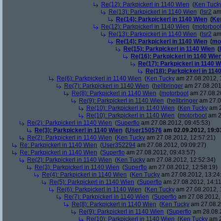
Re(12): Parkpickerl in 1140 Wien
(
Ken Tuck
Re(13): Parkpickerl in 1140 Wien
(
lsr2
am 
Re(14): Parkpickerl in 1140 Wien
(
Ke
Re(12): Parkpickerl in 1140 Wien
(
motorboo
Re(13): Parkpickerl in 1140 Wien
(
lsr2
am 
Re(14): Parkpickerl in 1140 Wien
(
mo
Re(15): Parkpickerl in 1140 Wien
(
Re(16): Parkpickerl in 1140 Wie
Re(17): Parkpickerl in 1140 W
Re(18): Parkpickerl in 114
Re(6): Parkpickerl in 1140 Wien
(
Ken Tucky
am 27.08.2012, 
Re(7): Parkpickerl in 1140 Wien
(
hellbringer
am 27.08.201
Re(8): Parkpickerl in 1140 Wien
(
motorboot
am 27.08.20
Re(9): Parkpickerl in 1140 Wien
(
hellbringer
am 27.0
Re(10): Parkpickerl in 1140 Wien
(
Ken Tucky
am 2
Re(10): Parkpickerl in 1140 Wien
(
motorboot
am 2
Re(2): Parkpickerl in 1140 Wien
(
Superflo
am 27.08.2012, 09:45:53)
Re(3): Parkpickerl in 1140 Wien
(
User150576
am 02.09.2012, 19:0
Re(2): Parkpickerl in 1140 Wien
(
Ken Tucky
am 27.08.2012, 12:57:21)
Re: Parkpickerl in 1140 Wien
(
User352294
am 27.08.2012, 09:09:27)
Re: Parkpickerl in 1140 Wien
(
Superflo
am 27.08.2012, 09:43:57)
Re(2): Parkpickerl in 1140 Wien
(
Ken Tucky
am 27.08.2012, 12:52:34)
Re(3): Parkpickerl in 1140 Wien
(
Superflo
am 27.08.2012, 12:58:19)
Re(4): Parkpickerl in 1140 Wien
(
Ken Tucky
am 27.08.2012, 13:24
Re(5): Parkpickerl in 1140 Wien
(
Superflo
am 27.08.2012, 14:11
Re(6): Parkpickerl in 1140 Wien
(
Ken Tucky
am 27.08.2012, 
Re(7): Parkpickerl in 1140 Wien
(
Superflo
am 27.08.2012, 
Re(8): Parkpickerl in 1140 Wien
(
Ken Tucky
am 27.08.2
Re(9): Parkpickerl in 1140 Wien
(
Superflo
am 28.08.2
Re(10): Parkpickerl in 1140 Wien
(
Ken Tucky
am 2