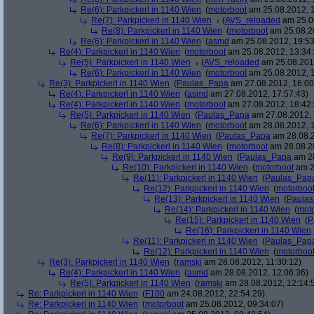
Re(6): Parkpickerl in 1140 Wien
(
motorboot
am 25.08.2012, 1
Re(7): Parkpickerl in 1140 Wien
(
AVS_reloaded
am 25.08
Re(8): Parkpickerl in 1140 Wien
(
motorboot
am 25.08.20
Re(6): Parkpickerl in 1140 Wien
(
asmd
am 25.08.2012, 19:53
Re(4): Parkpickerl in 1140 Wien
(
motorboot
am 25.08.2012, 13:34:
Re(5): Parkpickerl in 1140 Wien
(
AVS_reloaded
am 25.08.2012
Re(6): Parkpickerl in 1140 Wien
(
motorboot
am 25.08.2012, 1
Re(3): Parkpickerl in 1140 Wien
(
Paulas_Papa
am 27.08.2012, 16:00
Re(4): Parkpickerl in 1140 Wien
(
asmd
am 27.08.2012, 17:57:43)
Re(4): Parkpickerl in 1140 Wien
(
motorboot
am 27.08.2012, 18:42:
Re(5): Parkpickerl in 1140 Wien
(
Paulas_Papa
am 27.08.2012, 
Re(6): Parkpickerl in 1140 Wien
(
motorboot
am 28.08.2012, 1
Re(7): Parkpickerl in 1140 Wien
(
Paulas_Papa
am 28.08.2
Re(8): Parkpickerl in 1140 Wien
(
motorboot
am 28.08.20
Re(9): Parkpickerl in 1140 Wien
(
Paulas_Papa
am 28
Re(10): Parkpickerl in 1140 Wien
(
motorboot
am 2
Re(11): Parkpickerl in 1140 Wien
(
Paulas_Pap
Re(12): Parkpickerl in 1140 Wien
(
motorboo
Re(13): Parkpickerl in 1140 Wien
(
Paula
Re(14): Parkpickerl in 1140 Wien
(
mot
Re(15): Parkpickerl in 1140 Wien
(
P
Re(16): Parkpickerl in 1140 Wien
Re(11): Parkpickerl in 1140 Wien
(
Paulas_Pap
Re(12): Parkpickerl in 1140 Wien
(
motorboo
Re(3): Parkpickerl in 1140 Wien
(
ramski
am 28.08.2012, 11:30:12)
Re(4): Parkpickerl in 1140 Wien
(
asmd
am 28.08.2012, 12:06:36)
Re(5): Parkpickerl in 1140 Wien
(
ramski
am 28.08.2012, 12:14:
Re: Parkpickerl in 1140 Wien
(
F100
am 24.08.2012, 22:54:29)
Re: Parkpickerl in 1140 Wien
(
motorboot
am 25.08.2012, 09:34:07)