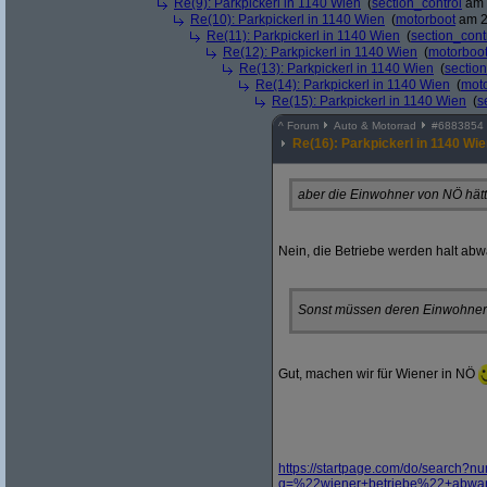
Re(9): Parkpickerl in 1140 Wien
(
section_control
am 
Re(10): Parkpickerl in 1140 Wien
(
motorboot
am 2
Re(11): Parkpickerl in 1140 Wien
(
section_cont
Re(12): Parkpickerl in 1140 Wien
(
motorboo
Re(13): Parkpickerl in 1140 Wien
(
section
Re(14): Parkpickerl in 1140 Wien
(
mot
Re(15): Parkpickerl in 1140 Wien
(
s
^
Forum
Auto & Motorrad
#
6883854
Re(16): Parkpickerl in 1140 Wi
aber die Einwohner von NÖ hät
Nein, die Betriebe werden halt ab
Sonst müssen deren Einwohner h
Gut, machen wir für Wiener in NÖ
https:/
/
startpage.com/
do/
search?
nu
q=%22wiener+betriebe%22+abwa