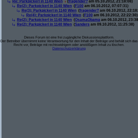
Re: Parkpickerl in 1140 Wien
(
fragender?
am 05.10.2012, 21:18:08)
Re(2): Parkpickerl in 1140 Wien
(
F100
am 06.10.2012, 07:07:31)
Re(3): Parkpickerl in 1140 Wien
(
fragender?
am 06.10.2012, 22:18
Re(4): Parkpickerl in 1140 Wien
(
F100
am 06.10.2012, 22:22:30)
Re(2): Parkpickerl in 1140 Wien
(
OsamaObama
am 06.10.2012, 23:38
Re(2): Parkpickerl in 1140 Wien
(
Sanders
am 09.10.2012, 11:25:38)
Dieses Forum ist eine frei zugängliche Diskussionsplattform.
Der Betreiber übernimmt keine Verantwortung für den Inhalt der Beiträge und behält sich das
Recht vor, Beiträge mit rechtswidrigem oder anstößigem Inhalt zu löschen.
Datenschutzerklärung