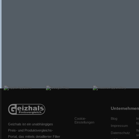
Unternehme
Cookie-
Blog
I
Einstellungen
f
Geizhals ist ein unabhängiges
Impressum
Preis- und Produktvergleichs-
W
Datenschutz
s
Portal, das mittels detaillierter Filter