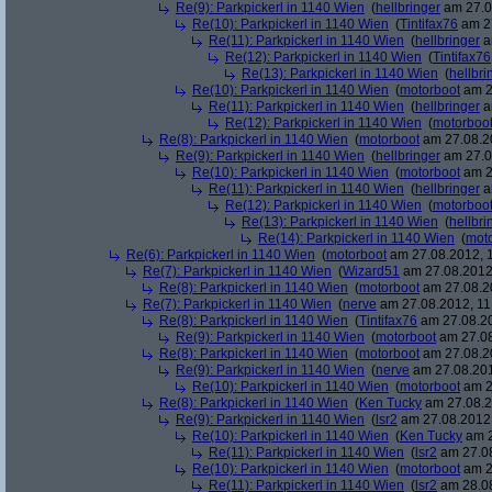
Re(9): Parkpickerl in 1140 Wien
(
hellbringer
am 27.0
Re(10): Parkpickerl in 1140 Wien
(
Tintifax76
am 27
Re(11): Parkpickerl in 1140 Wien
(
hellbringer
a
Re(12): Parkpickerl in 1140 Wien
(
Tintifax76
Re(13): Parkpickerl in 1140 Wien
(
hellbri
Re(10): Parkpickerl in 1140 Wien
(
motorboot
am 2
Re(11): Parkpickerl in 1140 Wien
(
hellbringer
a
Re(12): Parkpickerl in 1140 Wien
(
motorboo
Re(8): Parkpickerl in 1140 Wien
(
motorboot
am 27.08.20
Re(9): Parkpickerl in 1140 Wien
(
hellbringer
am 27.0
Re(10): Parkpickerl in 1140 Wien
(
motorboot
am 2
Re(11): Parkpickerl in 1140 Wien
(
hellbringer
a
Re(12): Parkpickerl in 1140 Wien
(
motorboo
Re(13): Parkpickerl in 1140 Wien
(
hellbri
Re(14): Parkpickerl in 1140 Wien
(
mot
Re(6): Parkpickerl in 1140 Wien
(
motorboot
am 27.08.2012, 1
Re(7): Parkpickerl in 1140 Wien
(
Wizard51
am 27.08.2012,
Re(8): Parkpickerl in 1140 Wien
(
motorboot
am 27.08.20
Re(7): Parkpickerl in 1140 Wien
(
nerve
am 27.08.2012, 11
Re(8): Parkpickerl in 1140 Wien
(
Tintifax76
am 27.08.20
Re(9): Parkpickerl in 1140 Wien
(
motorboot
am 27.08
Re(8): Parkpickerl in 1140 Wien
(
motorboot
am 27.08.20
Re(9): Parkpickerl in 1140 Wien
(
nerve
am 27.08.201
Re(10): Parkpickerl in 1140 Wien
(
motorboot
am 2
Re(8): Parkpickerl in 1140 Wien
(
Ken Tucky
am 27.08.2
Re(9): Parkpickerl in 1140 Wien
(
lsr2
am 27.08.2012,
Re(10): Parkpickerl in 1140 Wien
(
Ken Tucky
am 2
Re(11): Parkpickerl in 1140 Wien
(
lsr2
am 27.08
Re(10): Parkpickerl in 1140 Wien
(
motorboot
am 2
Re(11): Parkpickerl in 1140 Wien
(
lsr2
am 28.08