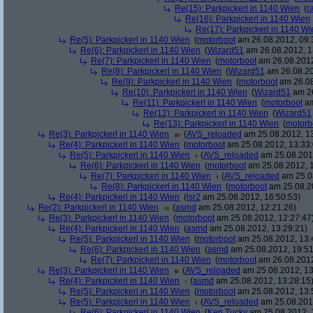
Re(15): Parkpickerl in 1140 Wien
(
r
Re(16): Parkpickerl in 1140 Wien
Re(17): Parkpickerl in 1140 Wi
Re(5): Parkpickerl in 1140 Wien
(
motorboot
am 26.08.2012, 09:
Re(6): Parkpickerl in 1140 Wien
(
Wizard51
am 26.08.2012, 1
Re(7): Parkpickerl in 1140 Wien
(
motorboot
am 26.08.2012
Re(8): Parkpickerl in 1140 Wien
(
Wizard51
am 26.08.20
Re(9): Parkpickerl in 1140 Wien
(
motorboot
am 26.08
Re(10): Parkpickerl in 1140 Wien
(
Wizard51
am 26
Re(11): Parkpickerl in 1140 Wien
(
motorboot
am
Re(12): Parkpickerl in 1140 Wien
(
Wizard51
Re(13): Parkpickerl in 1140 Wien
(
motorb
Re(3): Parkpickerl in 1140 Wien
(
AVS_reloaded
am 25.08.2012, 13
Re(4): Parkpickerl in 1140 Wien
(
motorboot
am 25.08.2012, 13:33:
Re(5): Parkpickerl in 1140 Wien
(
AVS_reloaded
am 25.08.2012
Re(6): Parkpickerl in 1140 Wien
(
motorboot
am 25.08.2012, 1
Re(7): Parkpickerl in 1140 Wien
(
AVS_reloaded
am 25.08
Re(8): Parkpickerl in 1140 Wien
(
motorboot
am 25.08.20
Re(4): Parkpickerl in 1140 Wien
(
lsr2
am 25.08.2012, 16:50:53)
Re(2): Parkpickerl in 1140 Wien
(
asmd
am 25.08.2012, 12:21:26)
Re(3): Parkpickerl in 1140 Wien
(
motorboot
am 25.08.2012, 12:27:47
Re(4): Parkpickerl in 1140 Wien
(
asmd
am 25.08.2012, 13:29:21)
Re(5): Parkpickerl in 1140 Wien
(
motorboot
am 25.08.2012, 13:
Re(6): Parkpickerl in 1140 Wien
(
asmd
am 25.08.2012, 19:51
Re(7): Parkpickerl in 1140 Wien
(
motorboot
am 26.08.2012
Re(3): Parkpickerl in 1140 Wien
(
AVS_reloaded
am 25.08.2012, 13
Re(4): Parkpickerl in 1140 Wien
(
asmd
am 25.08.2012, 13:28:15
Re(5): Parkpickerl in 1140 Wien
(
motorboot
am 25.08.2012, 13:
Re(5): Parkpickerl in 1140 Wien
(
AVS_reloaded
am 25.08.2012
Re(6): Parkpickerl in 1140 Wien
(
Ken Tucky
am 25.08.2012, 