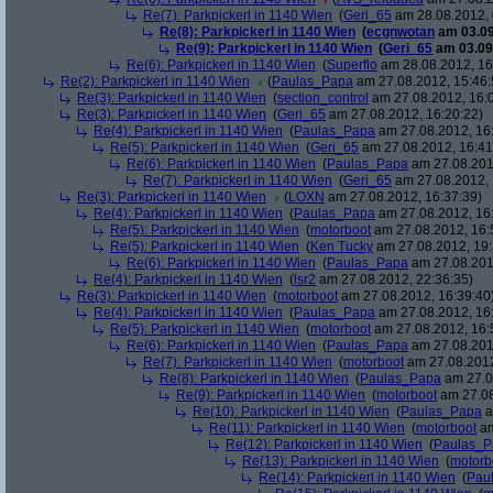
Re(7): Parkpickerl in 1140 Wien
(
Geri_65
am 28.08.2012, 
Re(8): Parkpickerl in 1140 Wien
(
ecgnwotan
am 03.09
Re(9): Parkpickerl in 1140 Wien
(
Geri_65
am 03.09.
Re(6): Parkpickerl in 1140 Wien
(
Superflo
am 28.08.2012, 16
Re(2): Parkpickerl in 1140 Wien
(
Paulas_Papa
am 27.08.2012, 15:46:
Re(3): Parkpickerl in 1140 Wien
(
section_control
am 27.08.2012, 16:
Re(3): Parkpickerl in 1140 Wien
(
Geri_65
am 27.08.2012, 16:20:22)
Re(4): Parkpickerl in 1140 Wien
(
Paulas_Papa
am 27.08.2012, 16
Re(5): Parkpickerl in 1140 Wien
(
Geri_65
am 27.08.2012, 16:41
Re(6): Parkpickerl in 1140 Wien
(
Paulas_Papa
am 27.08.201
Re(7): Parkpickerl in 1140 Wien
(
Geri_65
am 27.08.2012, 
Re(3): Parkpickerl in 1140 Wien
(
LOXN
am 27.08.2012, 16:37:39)
Re(4): Parkpickerl in 1140 Wien
(
Paulas_Papa
am 27.08.2012, 16
Re(5): Parkpickerl in 1140 Wien
(
motorboot
am 27.08.2012, 16:
Re(5): Parkpickerl in 1140 Wien
(
Ken Tucky
am 27.08.2012, 19:
Re(6): Parkpickerl in 1140 Wien
(
Paulas_Papa
am 27.08.201
Re(4): Parkpickerl in 1140 Wien
(
lsr2
am 27.08.2012, 22:36:35)
Re(3): Parkpickerl in 1140 Wien
(
motorboot
am 27.08.2012, 16:39:40
Re(4): Parkpickerl in 1140 Wien
(
Paulas_Papa
am 27.08.2012, 16
Re(5): Parkpickerl in 1140 Wien
(
motorboot
am 27.08.2012, 16:
Re(6): Parkpickerl in 1140 Wien
(
Paulas_Papa
am 27.08.201
Re(7): Parkpickerl in 1140 Wien
(
motorboot
am 27.08.2012
Re(8): Parkpickerl in 1140 Wien
(
Paulas_Papa
am 27.0
Re(9): Parkpickerl in 1140 Wien
(
motorboot
am 27.08
Re(10): Parkpickerl in 1140 Wien
(
Paulas_Papa
a
Re(11): Parkpickerl in 1140 Wien
(
motorboot
am
Re(12): Parkpickerl in 1140 Wien
(
Paulas_P
Re(13): Parkpickerl in 1140 Wien
(
motorb
Re(14): Parkpickerl in 1140 Wien
(
Pau