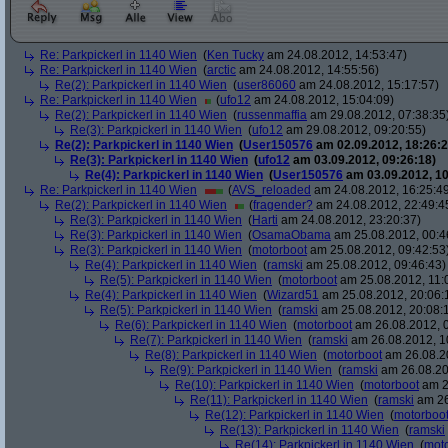
Re: Parkpickerl in 1140 Wien
(
Ken Tucky
am 24.08.2012, 14:53:47)
Re: Parkpickerl in 1140 Wien
(
arctic
am 24.08.2012, 14:55:56)
Re(2): Parkpickerl in 1140 Wien
(
user86060
am 24.08.2012, 15:17:57)
Re: Parkpickerl in 1140 Wien
(
ufo12
am 24.08.2012, 15:04:09)
Re(2): Parkpickerl in 1140 Wien
(
russenmaffia
am 29.08.2012, 07:38:35
Re(3): Parkpickerl in 1140 Wien
(
ufo12
am 29.08.2012, 09:20:55)
Re(2): Parkpickerl in 1140 Wien
(
User150576
am 02.09.2012, 18:26:2
Re(3): Parkpickerl in 1140 Wien
(
ufo12
am 03.09.2012, 09:26:18)
Re(4): Parkpickerl in 1140 Wien
(
User150576
am 03.09.2012, 10
Re: Parkpickerl in 1140 Wien
(
AVS_reloaded
am 24.08.2012, 16:25:4
Re(2): Parkpickerl in 1140 Wien
(
fragender?
am 24.08.2012, 22:49:4
Re(3): Parkpickerl in 1140 Wien
(
Harti
am 24.08.2012, 23:20:37)
Re(3): Parkpickerl in 1140 Wien
(
OsamaObama
am 25.08.2012, 00:4
Re(3): Parkpickerl in 1140 Wien
(
motorboot
am 25.08.2012, 09:42:53
Re(4): Parkpickerl in 1140 Wien
(
ramski
am 25.08.2012, 09:46:43)
Re(5): Parkpickerl in 1140 Wien
(
motorboot
am 25.08.2012, 11:
Re(4): Parkpickerl in 1140 Wien
(
Wizard51
am 25.08.2012, 20:06:
Re(5): Parkpickerl in 1140 Wien
(
ramski
am 25.08.2012, 20:08:
Re(6): Parkpickerl in 1140 Wien
(
motorboot
am 26.08.2012, 0
Re(7): Parkpickerl in 1140 Wien
(
ramski
am 26.08.2012, 1
Re(8): Parkpickerl in 1140 Wien
(
motorboot
am 26.08.20
Re(9): Parkpickerl in 1140 Wien
(
ramski
am 26.08.20
Re(10): Parkpickerl in 1140 Wien
(
motorboot
am 2
Re(11): Parkpickerl in 1140 Wien
(
ramski
am 26
Re(12): Parkpickerl in 1140 Wien
(
motorboo
Re(13): Parkpickerl in 1140 Wien
(
ramski
Re(14): Parkpickerl in 1140 Wien
(
mot