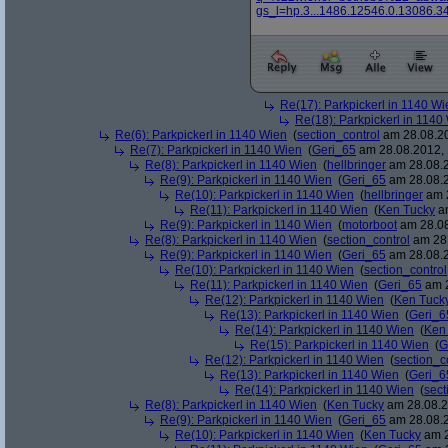
gs_l=hp.3...1486.12546.0.13086.34
Re(17): Parkpickerl in 1140 Wi
Re(18): Parkpickerl in 1140
Re(6): Parkpickerl in 1140 Wien
(
section_control
am 28.08.20
Re(7): Parkpickerl in 1140 Wien
(
Geri_65
am 28.08.2012, 
Re(8): Parkpickerl in 1140 Wien
(
hellbringer
am 28.08.2
Re(9): Parkpickerl in 1140 Wien
(
Geri_65
am 28.08.2
Re(10): Parkpickerl in 1140 Wien
(
hellbringer
am 2
Re(11): Parkpickerl in 1140 Wien
(
Ken Tucky
am
Re(9): Parkpickerl in 1140 Wien
(
motorboot
am 28.08
Re(8): Parkpickerl in 1140 Wien
(
section_control
am 28.
Re(9): Parkpickerl in 1140 Wien
(
Geri_65
am 28.08.2
Re(10): Parkpickerl in 1140 Wien
(
section_control
Re(11): Parkpickerl in 1140 Wien
(
Geri_65
am 2
Re(12): Parkpickerl in 1140 Wien
(
Ken Tuck
Re(13): Parkpickerl in 1140 Wien
(
Geri_6
Re(14): Parkpickerl in 1140 Wien
(
Ken
Re(15): Parkpickerl in 1140 Wien
(
G
Re(12): Parkpickerl in 1140 Wien
(
section_c
Re(13): Parkpickerl in 1140 Wien
(
Geri_6
Re(14): Parkpickerl in 1140 Wien
(
sect
Re(8): Parkpickerl in 1140 Wien
(
Ken Tucky
am 28.08.2
Re(9): Parkpickerl in 1140 Wien
(
Geri_65
am 28.08.2
Re(10): Parkpickerl in 1140 Wien
(
Ken Tucky
am 2