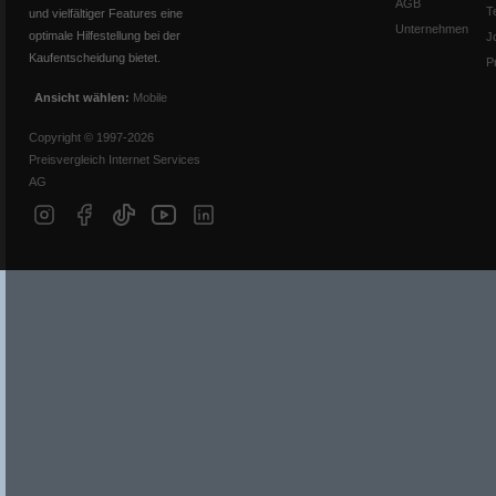
AGB
T
und vielfältiger Features eine
Unternehmen
optimale Hilfestellung bei der
J
Kaufentscheidung bietet.
P
Ansicht wählen:
Mobile
Copyright © 1997-2026
Preisvergleich Internet Services
AG