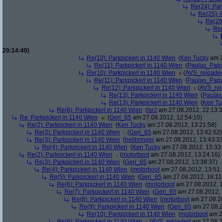
Re(24): Par
Re(25): 
Re(26
Re(
20:14:40)
Re(10): Parkpickerl in 1140 Wien
(
Ken Tucky
am 2
Re(11): Parkpickerl in 1140 Wien
(
Paulas_Pap
Re(10): Parkpickerl in 1140 Wien
(
AVS_reloade
Re(11): Parkpickerl in 1140 Wien
(
Paulas_Pap
Re(12): Parkpickerl in 1140 Wien
(
AVS_re
Re(13): Parkpickerl in 1140 Wien
(
Paula
Re(13): Parkpickerl in 1140 Wien
(
Ken Tu
Re(6): Parkpickerl in 1140 Wien
(
lsr2
am 27.08.2012, 22:13:
Re: Parkpickerl in 1140 Wien
(
Geri_65
am 27.08.2012, 12:54:10)
Re(2): Parkpickerl in 1140 Wien
(
Ken Tucky
am 27.08.2012, 13:21:58)
Re(3): Parkpickerl in 1140 Wien
(
Geri_65
am 27.08.2012, 13:42:52)
Re(3): Parkpickerl in 1140 Wien
(
hellbringer
am 27.08.2012, 13:43:3
Re(4): Parkpickerl in 1140 Wien
(
Ken Tucky
am 27.08.2012, 15:33
Re(2): Parkpickerl in 1140 Wien
(
motorboot
am 27.08.2012, 13:24:16)
Re(3): Parkpickerl in 1140 Wien
(
Geri_65
am 27.08.2012, 13:38:37)
Re(4): Parkpickerl in 1140 Wien
(
motorboot
am 27.08.2012, 13:51:
Re(5): Parkpickerl in 1140 Wien
(
Geri_65
am 27.08.2012, 16:11
Re(6): Parkpickerl in 1140 Wien
(
motorboot
am 27.08.2012, 1
Re(7): Parkpickerl in 1140 Wien
(
Geri_65
am 27.08.2012, 
Re(8): Parkpickerl in 1140 Wien
(
motorboot
am 27.08.20
Re(9): Parkpickerl in 1140 Wien
(
Geri_65
am 27.08.2
Re(10): Parkpickerl in 1140 Wien
(
motorboot
am 2
Re(6): Parkpickerl in 1140 Wien
(
AVS_reloaded
am 27.08.2