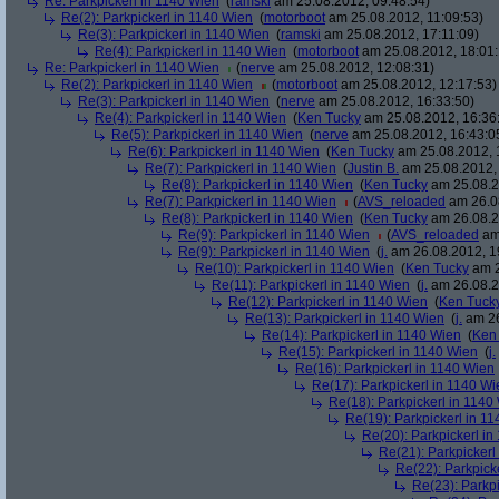
Re: Parkpickerl in 1140 Wien
(
ramski
am 25.08.2012, 09:48:54)
Re(2): Parkpickerl in 1140 Wien
(
motorboot
am 25.08.2012, 11:09:53)
Re(3): Parkpickerl in 1140 Wien
(
ramski
am 25.08.2012, 17:11:09)
Re(4): Parkpickerl in 1140 Wien
(
motorboot
am 25.08.2012, 18:01:
Re: Parkpickerl in 1140 Wien
(
nerve
am 25.08.2012, 12:08:31)
Re(2): Parkpickerl in 1140 Wien
(
motorboot
am 25.08.2012, 12:17:53)
Re(3): Parkpickerl in 1140 Wien
(
nerve
am 25.08.2012, 16:33:50)
Re(4): Parkpickerl in 1140 Wien
(
Ken Tucky
am 25.08.2012, 16:36
Re(5): Parkpickerl in 1140 Wien
(
nerve
am 25.08.2012, 16:43:0
Re(6): Parkpickerl in 1140 Wien
(
Ken Tucky
am 25.08.2012, 
Re(7): Parkpickerl in 1140 Wien
(
Justin B.
am 25.08.2012, 
Re(8): Parkpickerl in 1140 Wien
(
Ken Tucky
am 25.08.2
Re(7): Parkpickerl in 1140 Wien
(
AVS_reloaded
am 26.08
Re(8): Parkpickerl in 1140 Wien
(
Ken Tucky
am 26.08.2
Re(9): Parkpickerl in 1140 Wien
(
AVS_reloaded
am 
Re(9): Parkpickerl in 1140 Wien
(
j.
am 26.08.2012, 1
Re(10): Parkpickerl in 1140 Wien
(
Ken Tucky
am 2
Re(11): Parkpickerl in 1140 Wien
(
j.
am 26.08.2
Re(12): Parkpickerl in 1140 Wien
(
Ken Tuck
Re(13): Parkpickerl in 1140 Wien
(
j.
am 26
Re(14): Parkpickerl in 1140 Wien
(
Ken
Re(15): Parkpickerl in 1140 Wien
(
j.
Re(16): Parkpickerl in 1140 Wien
Re(17): Parkpickerl in 1140 Wi
Re(18): Parkpickerl in 1140
Re(19): Parkpickerl in 1
Re(20): Parkpickerl i
Re(21): Parkpickerl
Re(22): Parkpick
Re(23): Parkp