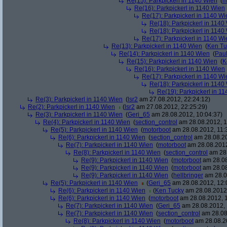
Re(15): Parkpickerl in 1140 Wien
(
m
Re(16): Parkpickerl in 1140 Wien
Re(17): Parkpickerl in 1140 Wi
Re(18): Parkpickerl in 1140
Re(18): Parkpickerl in 1140
Re(17): Parkpickerl in 1140 Wi
Re(13): Parkpickerl in 1140 Wien
(
Ken Tu
Re(14): Parkpickerl in 1140 Wien
(
Pau
Re(15): Parkpickerl in 1140 Wien
(
K
Re(16): Parkpickerl in 1140 Wien
Re(17): Parkpickerl in 1140 Wi
Re(18): Parkpickerl in 1140
Re(19): Parkpickerl in 1
Re(3): Parkpickerl in 1140 Wien
(
lsr2
am 27.08.2012, 22:24:12)
Re(2): Parkpickerl in 1140 Wien
(
lsr2
am 27.08.2012, 22:25:29)
Re(3): Parkpickerl in 1140 Wien
(
Geri_65
am 28.08.2012, 10:04:37)
Re(4): Parkpickerl in 1140 Wien
(
section_control
am 28.08.2012, 1
Re(5): Parkpickerl in 1140 Wien
(
motorboot
am 28.08.2012, 11:
Re(6): Parkpickerl in 1140 Wien
(
section_control
am 28.08.20
Re(7): Parkpickerl in 1140 Wien
(
motorboot
am 28.08.2012
Re(8): Parkpickerl in 1140 Wien
(
section_control
am 28.
Re(9): Parkpickerl in 1140 Wien
(
motorboot
am 28.08
Re(9): Parkpickerl in 1140 Wien
(
motorboot
am 28.08
Re(9): Parkpickerl in 1140 Wien
(
hellbringer
am 28.0
Re(5): Parkpickerl in 1140 Wien
(
Geri_65
am 28.08.2012, 12:
Re(6): Parkpickerl in 1140 Wien
(
Ken Tucky
am 28.08.2012,
Re(6): Parkpickerl in 1140 Wien
(
motorboot
am 28.08.2012, 1
Re(7): Parkpickerl in 1140 Wien
(
Geri_65
am 28.08.2012, 
Re(7): Parkpickerl in 1140 Wien
(
section_control
am 28.08
Re(8): Parkpickerl in 1140 Wien
(
motorboot
am 28.08.20