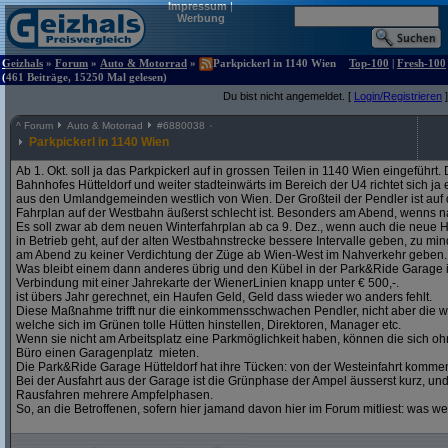
Impressum
|
Werbung
Geizhals
»
Forum
»
Auto & Motorrad
»
Parkpickerl in 1140 Wien
Top-100
|
Fresh-100
(461 Beiträge, 15250 Mal gelesen)
Du bist nicht angemeldet. [
Login/Registrieren
]
^
Forum
Auto & Motorrad
#
6880038
Parkpickerl in 1140 Wien
Ab 1. Okt. soll ja das Parkpickerl auf in grossen Teilen in 1140 Wien eingeführ
Bahnhofes Hütteldorf und weiter stadteinwärts im Bereich der U4 richtet sich j
aus den Umlandgemeinden westlich von Wien. Der Großteil der Pendler ist auf
Fahrplan auf der Westbahn äußerst schlecht ist. Besonders am Abend, wenns na
Es soll zwar ab dem neuen Winterfahrplan ab ca 9. Dez., wenn auch die neue H
in Betrieb geht, auf der alten Westbahnstrecke bessere Intervalle geben, zu mind
am Abend zu keiner Verdichtung der Züge ab Wien-West im Nahverkehr geben.
Was bleibt einem dann anderes übrig und den Kübel in der Park&Ride Garage in 
Verbindung mit einer Jahrekarte der WienerLinien knapp unter € 500,-.
ist übers Jahr gerechnet, ein Haufen Geld, Geld dass wieder wo anders fehlt.
Diese Maßnahme trifft nur die einkommensschwachen Pendler, nicht aber die w
welche sich im Grünen tolle Hütten hinstellen, Direktoren, Manager etc.
Wenn sie nicht am Arbeitsplatz eine Parkmöglichkeit haben, können die sich oh
Büro einen Garagenplatz mieten.
Die Park&Ride Garage Hütteldorf hat ihre Tücken: von der Westeinfahrt komme
Bei der Ausfahrt aus der Garage ist die Grünphase der Ampel äusserst kurz, un
Rausfahren mehrere Ampfelphasen.
So, an die Betroffenen, sofern hier jamand davon hier im Forum mitliest: was w