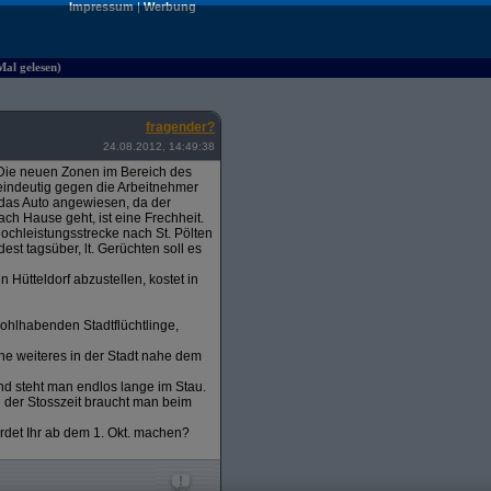
Impressum
|
Werbung
Mal gelesen)
fragender?
24.08.2012, 14:49:38
t. Die neuen Zonen im Bereich des
a eindeutig gegen die Arbeitnehmer
 das Auto angewiesen, da der
ch Hause geht, ist eine Frechheit.
ochleistungsstrecke nach St. Pölten
est tagsüber, lt. Gerüchten soll es
Hütteldorf abzustellen, kostet in
ohlhabenden Stadtflüchtlinge,
ne weiteres in der Stadt nahe dem
nd steht man endlos lange im Stau.
d der Stosszeit braucht man beim
erdet Ihr ab dem 1. Okt. machen?