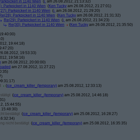
Parkpickerl in 1140 Wien
(
j.
am 26.08.2012, 21:13:32)
): Parkpickerl in 1140 Wien
(
Ken Tucky
am 26.08.2012, 21:27:01)
27): Parkpickerl in 1140 Wien
(
j.
am 26.08.2012, 21:29:20)
Re(28): Parkpickerl in 1140 Wien
(
Ken Tucky
am 26.08.2012, 21:31:32)
Re(29): Parkpickerl in 1140 Wien
(
j.
am 26.08.2012, 21:34:23)
Re(30): Parkpickerl in 1140 Wien
(
Ken Tucky
am 26.08.2012, 21:35:50)
19:40:00)
10)
012, 19:44:18)
9:47:20)
6.08.2012, 19:53:33)
012, 19:58:16)
y
am 26.08.2012, 20:00:00)
loaded
am 27.08.2012, 11:27:22)
0:35)
7)
9:31:17)
t
(
ice_cream_killer_(temporary)
am 25.08.2012, 12:33:13)
tätigt
(
ice_cream_killer_(temporary)
am 25.08.2012, 14:46:18)
31)
2, 15:44:55)
 15:48:30)
ht bestätigt
(
ice_cream_killer_(temporary)
am 25.08.2012, 16:28:27)
6:32:34)
g nicht bestätigt
(
ice_cream_killer_(temporary)
am 25.08.2012, 16:35:35)