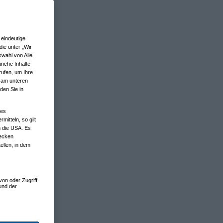
eindeutige
ie unter „Wir
wahl von Alle
anche Inhalte
rufen, um Ihre
n am unteren
den Sie in
nes
tteln, so gilt
n die USA. Es
wecken
ellen, in dem
von oder Zugriff
und der