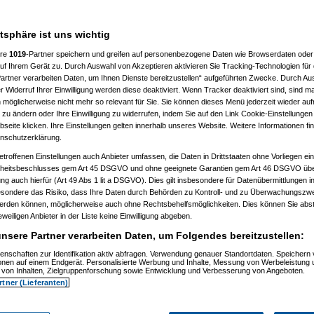
atsphäre ist uns wichtig
ere
1019
-Partner speichern und greifen auf personenbezogene Daten wie Browserdaten oder 
f Ihrem Gerät zu. Durch Auswahl von Akzeptieren aktivieren Sie Tracking-Technologien für d
)
artner verarbeiten Daten, um Ihnen Dienste bereitzustellen“ aufgeführten Zwecke. Durch Aus
 Widerruf Ihrer Einwilligung werden diese deaktiviert. Wenn Tracker deaktiviert sind, sind m
2)
 möglicherweise nicht mehr so relevant für Sie. Sie können dieses Menü jederzeit wieder auf
:24:54)
 zu ändern oder Ihre Einwilligung zu widerrufen, indem Sie auf den Link Cookie-Einstellunge
9)
eite klicken. Ihre Einstellungen gelten innerhalb unseres Website. Weitere Informationen fin
5)
nschutzerklärung.
6:08)
etroffenen Einstellungen auch Anbieter umfassen, die Daten in Drittstaaten ohne Vorliegen ei
)
itsbeschlusses gem Art 45 DSGVO und ohne geeignete Garantien gem Art 46 DSGVO übermi
gung auch hierfür (Art 49 Abs 1 lit a DSGVO). Dies gilt insbesondere für Datenübermittlungen i
09:02)
esondere das Risiko, dass Ihre Daten durch Behörden zu Kontroll- und zu Überwachungsz
11)
werden können, möglicherweise auch ohne Rechtsbehelfsmöglichkeiten. Dies können Sie abst
12)
eweiligen Anbieter in der Liste keine Einwilligung abgeben.
9:34:11)
0:53:29)
nsere Partner verarbeiten Daten, um Folgendes bereitzustellen:
12, 10:59:10)
12, 14:09:38)
enschaften zur Identifikation aktiv abfragen. Verwendung genauer Standortdaten. Speichern 
6.08.2012, 18:11:13)
ionen auf einem Endgerät. Personalisierte Werbung und Inhalte, Messung von Werbeleistung 
.08.2012, 18:38:09)
von Inhalten, Zielgruppenforschung sowie Entwicklung und Verbesserung von Angeboten.
t
am 26.08.2012, 18:58:27)
rtner (Lieferanten)
am 26.08.2012, 19:04:34)
orboot
am 26.08.2012, 19:07:12)
amski
am 26.08.2012, 19:17:15)