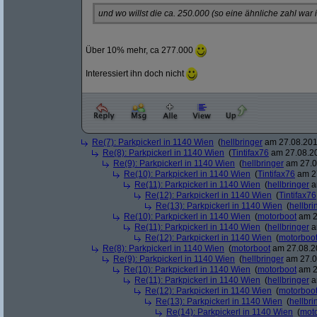
und wo willst die ca. 250.000 (so eine ähnliche zahl war
Über 10% mehr, ca 277.000
Interessiert ihn doch nicht
Re(7): Parkpickerl in 1140 Wien
(
hellbringer
am 27.08.2012
Re(8): Parkpickerl in 1140 Wien
(
Tintifax76
am 27.08.20
Re(9): Parkpickerl in 1140 Wien
(
hellbringer
am 27.0
Re(10): Parkpickerl in 1140 Wien
(
Tintifax76
am 27
Re(11): Parkpickerl in 1140 Wien
(
hellbringer
a
Re(12): Parkpickerl in 1140 Wien
(
Tintifax76
Re(13): Parkpickerl in 1140 Wien
(
hellbri
Re(10): Parkpickerl in 1140 Wien
(
motorboot
am 2
Re(11): Parkpickerl in 1140 Wien
(
hellbringer
a
Re(12): Parkpickerl in 1140 Wien
(
motorboo
Re(8): Parkpickerl in 1140 Wien
(
motorboot
am 27.08.20
Re(9): Parkpickerl in 1140 Wien
(
hellbringer
am 27.0
Re(10): Parkpickerl in 1140 Wien
(
motorboot
am 2
Re(11): Parkpickerl in 1140 Wien
(
hellbringer
a
Re(12): Parkpickerl in 1140 Wien
(
motorboo
Re(13): Parkpickerl in 1140 Wien
(
hellbri
Re(14): Parkpickerl in 1140 Wien
(
mot