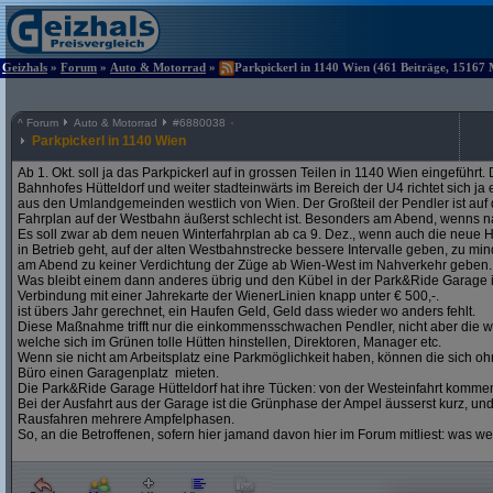
Geizhals
»
Forum
»
Auto & Motorrad
»
Parkpickerl in 1140 Wien (461 Beiträge, 15167 
^
Forum
Auto & Motorrad
#
6880038
Parkpickerl in 1140 Wien
Ab 1. Okt. soll ja das Parkpickerl auf in grossen Teilen in 1140 Wien eingeführ
Bahnhofes Hütteldorf und weiter stadteinwärts im Bereich der U4 richtet sich j
aus den Umlandgemeinden westlich von Wien. Der Großteil der Pendler ist auf
Fahrplan auf der Westbahn äußerst schlecht ist. Besonders am Abend, wenns na
Es soll zwar ab dem neuen Winterfahrplan ab ca 9. Dez., wenn auch die neue H
in Betrieb geht, auf der alten Westbahnstrecke bessere Intervalle geben, zu mind
am Abend zu keiner Verdichtung der Züge ab Wien-West im Nahverkehr geben.
Was bleibt einem dann anderes übrig und den Kübel in der Park&Ride Garage in 
Verbindung mit einer Jahrekarte der WienerLinien knapp unter € 500,-.
ist übers Jahr gerechnet, ein Haufen Geld, Geld dass wieder wo anders fehlt.
Diese Maßnahme trifft nur die einkommensschwachen Pendler, nicht aber die w
welche sich im Grünen tolle Hütten hinstellen, Direktoren, Manager etc.
Wenn sie nicht am Arbeitsplatz eine Parkmöglichkeit haben, können die sich oh
Büro einen Garagenplatz mieten.
Die Park&Ride Garage Hütteldorf hat ihre Tücken: von der Westeinfahrt komme
Bei der Ausfahrt aus der Garage ist die Grünphase der Ampel äusserst kurz, un
Rausfahren mehrere Ampfelphasen.
So, an die Betroffenen, sofern hier jamand davon hier im Forum mitliest: was w