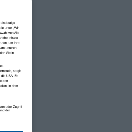
eindeutige
ie unter „Wir
wahl von Alle
anche Inhalte
rufen, um Ihre
n am unteren
den Sie in
nes
tteln, so gilt
n die USA. Es
wecken
ellen, in dem
von oder Zugriff
und der