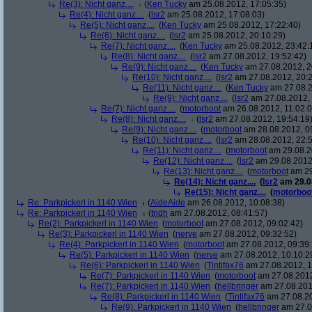
Re(3): Nicht ganz....
(
Ken Tucky
am 25.08.2012, 17:05:35)
Re(4): Nicht ganz....
(
lsr2
am 25.08.2012, 17:08:03)
Re(5): Nicht ganz....
(
Ken Tucky
am 25.08.2012, 17:22:40)
Re(6): Nicht ganz....
(
lsr2
am 25.08.2012, 20:10:29)
Re(7): Nicht ganz....
(
Ken Tucky
am 25.08.2012, 23:42:
Re(8): Nicht ganz....
(
lsr2
am 27.08.2012, 19:52:42)
Re(9): Nicht ganz....
(
Ken Tucky
am 27.08.2012, 2
Re(10): Nicht ganz....
(
lsr2
am 27.08.2012, 20:2
Re(11): Nicht ganz....
(
Ken Tucky
am 27.08.2
Re(9): Nicht ganz....
(
lsr2
am 27.08.2012, 
Re(7): Nicht ganz....
(
motorboot
am 26.08.2012, 11:02:0
Re(8): Nicht ganz....
(
lsr2
am 27.08.2012, 19:54:19
Re(9): Nicht ganz....
(
motorboot
am 28.08.2012, 0
Re(10): Nicht ganz....
(
lsr2
am 28.08.2012, 22:5
Re(11): Nicht ganz....
(
motorboot
am 29.08.2
Re(12): Nicht ganz....
(
lsr2
am 29.08.2012,
Re(13): Nicht ganz....
(
motorboot
am 29
Re(14): Nicht ganz....
(
lsr2
am 29.08
Re(15): Nicht ganz....
(
motorboo
Re: Parkpickerl in 1140 Wien
(
AideAide
am 26.08.2012, 10:08:38)
Re: Parkpickerl in 1140 Wien
(
tridh
am 27.08.2012, 08:41:57)
Re(2): Parkpickerl in 1140 Wien
(
motorboot
am 27.08.2012, 09:02:42)
Re(3): Parkpickerl in 1140 Wien
(
nerve
am 27.08.2012, 09:32:52)
Re(4): Parkpickerl in 1140 Wien
(
motorboot
am 27.08.2012, 09:39:
Re(5): Parkpickerl in 1140 Wien
(
nerve
am 27.08.2012, 10:10:2
Re(6): Parkpickerl in 1140 Wien
(
Tintifax76
am 27.08.2012, 1
Re(7): Parkpickerl in 1140 Wien
(
motorboot
am 27.08.2012
Re(7): Parkpickerl in 1140 Wien
(
hellbringer
am 27.08.2012
Re(8): Parkpickerl in 1140 Wien
(
Tintifax76
am 27.08.20
Re(9): Parkpickerl in 1140 Wien
(
hellbringer
am 27.0