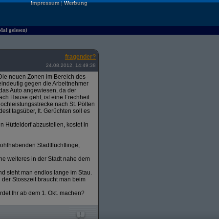
Impressum
|
Werbung
Mal gelesen)
fragender?
24.08.2012, 14:49:38
t. Die neuen Zonen im Bereich des
a eindeutig gegen die Arbeitnehmer
 das Auto angewiesen, da der
ch Hause geht, ist eine Frechheit.
ochleistungsstrecke nach St. Pölten
est tagsüber, lt. Gerüchten soll es
Hütteldorf abzustellen, kostet in
ohlhabenden Stadtflüchtlinge,
ne weiteres in der Stadt nahe dem
nd steht man endlos lange im Stau.
d der Stosszeit braucht man beim
erdet Ihr ab dem 1. Okt. machen?