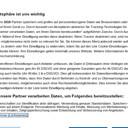
atsphäre ist uns wichtig
ere
1019
-Partner speichern und greifen auf personenbezogene Daten wie Browserdaten oder 
f Ihrem Gerät zu. Durch Auswahl von Akzeptieren aktivieren Sie Tracking-Technologien für d
)
artner verarbeiten Daten, um Ihnen Dienste bereitzustellen“ aufgeführten Zwecke. Durch Aus
 Widerruf Ihrer Einwilligung werden diese deaktiviert. Wenn Tracker deaktiviert sind, sind m
2)
 möglicherweise nicht mehr so relevant für Sie. Sie können dieses Menü jederzeit wieder auf
:24:54)
 zu ändern oder Ihre Einwilligung zu widerrufen, indem Sie auf den Link Cookie-Einstellunge
9)
eite klicken. Ihre Einstellungen gelten innerhalb unseres Website. Weitere Informationen fin
5)
nschutzerklärung.
6:08)
etroffenen Einstellungen auch Anbieter umfassen, die Daten in Drittstaaten ohne Vorliegen ei
)
itsbeschlusses gem Art 45 DSGVO und ohne geeignete Garantien gem Art 46 DSGVO übermi
gung auch hierfür (Art 49 Abs 1 lit a DSGVO). Dies gilt insbesondere für Datenübermittlungen i
09:02)
esondere das Risiko, dass Ihre Daten durch Behörden zu Kontroll- und zu Überwachungsz
11)
werden können, möglicherweise auch ohne Rechtsbehelfsmöglichkeiten. Dies können Sie abst
12)
eweiligen Anbieter in der Liste keine Einwilligung abgeben.
9:34:11)
0:53:29)
nsere Partner verarbeiten Daten, um Folgendes bereitzustellen:
12, 10:59:10)
12, 14:09:38)
enschaften zur Identifikation aktiv abfragen. Verwendung genauer Standortdaten. Speichern 
6.08.2012, 18:11:13)
ionen auf einem Endgerät. Personalisierte Werbung und Inhalte, Messung von Werbeleistung 
.08.2012, 18:38:09)
von Inhalten, Zielgruppenforschung sowie Entwicklung und Verbesserung von Angeboten.
t
am 26.08.2012, 18:58:27)
rtner (Lieferanten)
am 26.08.2012, 19:04:34)
orboot
am 26.08.2012, 19:07:12)
amski
am 26.08.2012, 19:17:15)