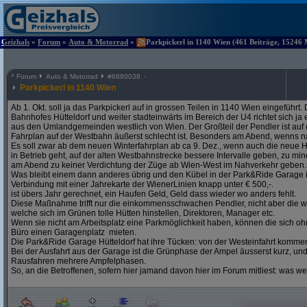
Geizhals
»
Forum
»
Auto & Motorrad
»
Parkpickerl in 1140 Wien (461 Beiträge, 15246 
^
Forum
Auto & Motorrad
#
6880038
Parkpickerl in 1140 Wien
Ab 1. Okt. soll ja das Parkpickerl auf in grossen Teilen in 1140 Wien eingeführ
Bahnhofes Hütteldorf und weiter stadteinwärts im Bereich der U4 richtet sich j
aus den Umlandgemeinden westlich von Wien. Der Großteil der Pendler ist auf
Fahrplan auf der Westbahn äußerst schlecht ist. Besonders am Abend, wenns na
Es soll zwar ab dem neuen Winterfahrplan ab ca 9. Dez., wenn auch die neue H
in Betrieb geht, auf der alten Westbahnstrecke bessere Intervalle geben, zu mind
am Abend zu keiner Verdichtung der Züge ab Wien-West im Nahverkehr geben.
Was bleibt einem dann anderes übrig und den Kübel in der Park&Ride Garage in 
Verbindung mit einer Jahrekarte der WienerLinien knapp unter € 500,-.
ist übers Jahr gerechnet, ein Haufen Geld, Geld dass wieder wo anders fehlt.
Diese Maßnahme trifft nur die einkommensschwachen Pendler, nicht aber die w
welche sich im Grünen tolle Hütten hinstellen, Direktoren, Manager etc.
Wenn sie nicht am Arbeitsplatz eine Parkmöglichkeit haben, können die sich oh
Büro einen Garagenplatz mieten.
Die Park&Ride Garage Hütteldorf hat ihre Tücken: von der Westeinfahrt komme
Bei der Ausfahrt aus der Garage ist die Grünphase der Ampel äusserst kurz, un
Rausfahren mehrere Ampfelphasen.
So, an die Betroffenen, sofern hier jamand davon hier im Forum mitliest: was w