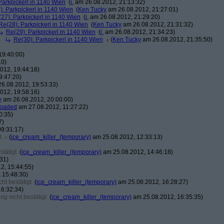
Parkpickerl in 1140 Wien
(
j.
am 26.08.2012, 21:13:32)
): Parkpickerl in 1140 Wien
(
Ken Tucky
am 26.08.2012, 21:27:01)
27): Parkpickerl in 1140 Wien
(
j.
am 26.08.2012, 21:29:20)
Re(28): Parkpickerl in 1140 Wien
(
Ken Tucky
am 26.08.2012, 21:31:32)
Re(29): Parkpickerl in 1140 Wien
(
j.
am 26.08.2012, 21:34:23)
Re(30): Parkpickerl in 1140 Wien
(
Ken Tucky
am 26.08.2012, 21:35:50)
19:40:00)
10)
012, 19:44:18)
9:47:20)
6.08.2012, 19:53:33)
012, 19:58:16)
y
am 26.08.2012, 20:00:00)
loaded
am 27.08.2012, 11:27:22)
0:35)
7)
9:31:17)
t
(
ice_cream_killer_(temporary)
am 25.08.2012, 12:33:13)
tätigt
(
ice_cream_killer_(temporary)
am 25.08.2012, 14:46:18)
31)
2, 15:44:55)
 15:48:30)
ht bestätigt
(
ice_cream_killer_(temporary)
am 25.08.2012, 16:28:27)
6:32:34)
g nicht bestätigt
(
ice_cream_killer_(temporary)
am 25.08.2012, 16:35:35)