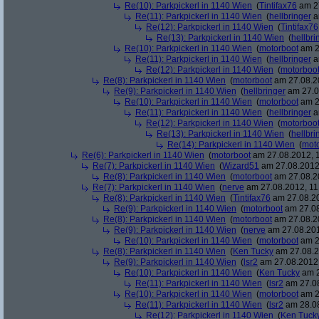
Re(10): Parkpickerl in 1140 Wien
(
Tintifax76
am 27
Re(11): Parkpickerl in 1140 Wien
(
hellbringer
a
Re(12): Parkpickerl in 1140 Wien
(
Tintifax76
Re(13): Parkpickerl in 1140 Wien
(
hellbri
Re(10): Parkpickerl in 1140 Wien
(
motorboot
am 2
Re(11): Parkpickerl in 1140 Wien
(
hellbringer
a
Re(12): Parkpickerl in 1140 Wien
(
motorboo
Re(8): Parkpickerl in 1140 Wien
(
motorboot
am 27.08.20
Re(9): Parkpickerl in 1140 Wien
(
hellbringer
am 27.0
Re(10): Parkpickerl in 1140 Wien
(
motorboot
am 2
Re(11): Parkpickerl in 1140 Wien
(
hellbringer
a
Re(12): Parkpickerl in 1140 Wien
(
motorboo
Re(13): Parkpickerl in 1140 Wien
(
hellbri
Re(14): Parkpickerl in 1140 Wien
(
mot
Re(6): Parkpickerl in 1140 Wien
(
motorboot
am 27.08.2012, 1
Re(7): Parkpickerl in 1140 Wien
(
Wizard51
am 27.08.2012,
Re(8): Parkpickerl in 1140 Wien
(
motorboot
am 27.08.20
Re(7): Parkpickerl in 1140 Wien
(
nerve
am 27.08.2012, 11
Re(8): Parkpickerl in 1140 Wien
(
Tintifax76
am 27.08.20
Re(9): Parkpickerl in 1140 Wien
(
motorboot
am 27.08
Re(8): Parkpickerl in 1140 Wien
(
motorboot
am 27.08.20
Re(9): Parkpickerl in 1140 Wien
(
nerve
am 27.08.201
Re(10): Parkpickerl in 1140 Wien
(
motorboot
am 2
Re(8): Parkpickerl in 1140 Wien
(
Ken Tucky
am 27.08.2
Re(9): Parkpickerl in 1140 Wien
(
lsr2
am 27.08.2012,
Re(10): Parkpickerl in 1140 Wien
(
Ken Tucky
am 2
Re(11): Parkpickerl in 1140 Wien
(
lsr2
am 27.08
Re(10): Parkpickerl in 1140 Wien
(
motorboot
am 2
Re(11): Parkpickerl in 1140 Wien
(
lsr2
am 28.08
Re(12): Parkpickerl in 1140 Wien
(
Ken Tuck