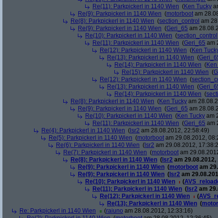
Re(11): Parkpickerl in 1140 Wien
(
Ken Tucky
am
Re(9): Parkpickerl in 1140 Wien
(
motorboot
am 28.08
Re(8): Parkpickerl in 1140 Wien
(
section_control
am 28.
Re(9): Parkpickerl in 1140 Wien
(
Geri_65
am 28.08.2
Re(10): Parkpickerl in 1140 Wien
(
section_control
Re(11): Parkpickerl in 1140 Wien
(
Geri_65
am 2
Re(12): Parkpickerl in 1140 Wien
(
Ken Tuck
Re(13): Parkpickerl in 1140 Wien
(
Geri_6
Re(14): Parkpickerl in 1140 Wien
(
Ken
Re(15): Parkpickerl in 1140 Wien
(
G
Re(12): Parkpickerl in 1140 Wien
(
section_c
Re(13): Parkpickerl in 1140 Wien
(
Geri_6
Re(14): Parkpickerl in 1140 Wien
(
sect
Re(8): Parkpickerl in 1140 Wien
(
Ken Tucky
am 28.08.2
Re(9): Parkpickerl in 1140 Wien
(
Geri_65
am 28.08.2
Re(10): Parkpickerl in 1140 Wien
(
Ken Tucky
am 2
Re(11): Parkpickerl in 1140 Wien
(
Geri_65
am 2
Re(4): Parkpickerl in 1140 Wien
(
lsr2
am 28.08.2012, 22:58:49)
Re(5): Parkpickerl in 1140 Wien
(
motorboot
am 29.08.2012, 08:
Re(6): Parkpickerl in 1140 Wien
(
lsr2
am 29.08.2012, 17:38:
Re(7): Parkpickerl in 1140 Wien
(
motorboot
am 29.08.2012
Re(8): Parkpickerl in 1140 Wien
(
lsr2
am 29.08.2012, 
Re(9): Parkpickerl in 1140 Wien
(
motorboot
am 29.
Re(9): Parkpickerl in 1140 Wien
(
lsr2
am 29.08.201
Re(10): Parkpickerl in 1140 Wien
(
AVS_reload
Re(11): Parkpickerl in 1140 Wien
(
lsr2
am 29.
Re(12): Parkpickerl in 1140 Wien
(
AVS_r
Re(13): Parkpickerl in 1140 Wien
(
motor
Re: Parkpickerl in 1140 Wien
(
raiuno
am 28.08.2012, 12:33:16)