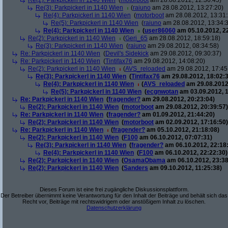
Re(2): Parkpickerl in 1140 Wien
(
motorboot
am 28.08.2012, 12:36:45)
Re(3): Parkpickerl in 1140 Wien
(
raiuno
am 28.08.2012, 13:27:20)
Re(4): Parkpickerl in 1140 Wien
(
motorboot
am 28.08.2012, 13:31:
Re(5): Parkpickerl in 1140 Wien
(
raiuno
am 28.08.2012, 13:34:
Re(4): Parkpickerl in 1140 Wien
(
user86060
am 05.10.2012, 22
Re(2): Parkpickerl in 1140 Wien
(
Geri_65
am 28.08.2012, 18:59:18)
Re(3): Parkpickerl in 1140 Wien
(
raiuno
am 29.08.2012, 08:34:58)
Re: Parkpickerl in 1140 Wien
(
Devil's Sidekick
am 29.08.2012, 09:30:37)
Re: Parkpickerl in 1140 Wien
(
Tintifax76
am 29.08.2012, 14:08:20)
Re(2): Parkpickerl in 1140 Wien
(
AVS_reloaded
am 29.08.2012, 17:45
Re(3): Parkpickerl in 1140 Wien
(
Tintifax76
am 29.08.2012, 18:02:3
Re(4): Parkpickerl in 1140 Wien
(
AVS_reloaded
am 29.08.2012
Re(5): Parkpickerl in 1140 Wien
(
ecgnwotan
am 03.09.2012, 1
Re: Parkpickerl in 1140 Wien
(
fragender?
am 29.08.2012, 20:23:04)
Re(2): Parkpickerl in 1140 Wien
(
motorboot
am 29.08.2012, 20:39:57)
Re: Parkpickerl in 1140 Wien
(
fragender?
am 01.09.2012, 21:44:20)
Re(2): Parkpickerl in 1140 Wien
(
motorboot
am 02.09.2012, 17:16:50)
Re: Parkpickerl in 1140 Wien
(
fragender?
am 05.10.2012, 21:18:08)
Re(2): Parkpickerl in 1140 Wien
(
F100
am 06.10.2012, 07:07:31)
Re(3): Parkpickerl in 1140 Wien
(
fragender?
am 06.10.2012, 22:18
Re(4): Parkpickerl in 1140 Wien
(
F100
am 06.10.2012, 22:22:30)
Re(2): Parkpickerl in 1140 Wien
(
OsamaObama
am 06.10.2012, 23:38
Re(2): Parkpickerl in 1140 Wien
(
Sanders
am 09.10.2012, 11:25:38)
Dieses Forum ist eine frei zugängliche Diskussionsplattform.
Der Betreiber übernimmt keine Verantwortung für den Inhalt der Beiträge und behält sich das
Recht vor, Beiträge mit rechtswidrigem oder anstößigem Inhalt zu löschen.
Datenschutzerklärung