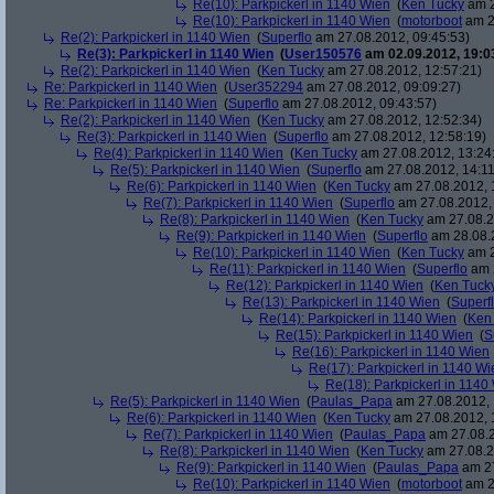
Re(10): Parkpickerl in 1140 Wien
(
Ken Tucky
am 2
Re(10): Parkpickerl in 1140 Wien
(
motorboot
am 2
Re(2): Parkpickerl in 1140 Wien
(
Superflo
am 27.08.2012, 09:45:53)
Re(3): Parkpickerl in 1140 Wien
(
User150576
am 02.09.2012, 19:0
Re(2): Parkpickerl in 1140 Wien
(
Ken Tucky
am 27.08.2012, 12:57:21)
Re: Parkpickerl in 1140 Wien
(
User352294
am 27.08.2012, 09:09:27)
Re: Parkpickerl in 1140 Wien
(
Superflo
am 27.08.2012, 09:43:57)
Re(2): Parkpickerl in 1140 Wien
(
Ken Tucky
am 27.08.2012, 12:52:34)
Re(3): Parkpickerl in 1140 Wien
(
Superflo
am 27.08.2012, 12:58:19)
Re(4): Parkpickerl in 1140 Wien
(
Ken Tucky
am 27.08.2012, 13:24
Re(5): Parkpickerl in 1140 Wien
(
Superflo
am 27.08.2012, 14:11
Re(6): Parkpickerl in 1140 Wien
(
Ken Tucky
am 27.08.2012, 
Re(7): Parkpickerl in 1140 Wien
(
Superflo
am 27.08.2012, 
Re(8): Parkpickerl in 1140 Wien
(
Ken Tucky
am 27.08.2
Re(9): Parkpickerl in 1140 Wien
(
Superflo
am 28.08.2
Re(10): Parkpickerl in 1140 Wien
(
Ken Tucky
am 2
Re(11): Parkpickerl in 1140 Wien
(
Superflo
am 2
Re(12): Parkpickerl in 1140 Wien
(
Ken Tuck
Re(13): Parkpickerl in 1140 Wien
(
Superf
Re(14): Parkpickerl in 1140 Wien
(
Ken
Re(15): Parkpickerl in 1140 Wien
(
S
Re(16): Parkpickerl in 1140 Wien
Re(17): Parkpickerl in 1140 Wi
Re(18): Parkpickerl in 1140
Re(5): Parkpickerl in 1140 Wien
(
Paulas_Papa
am 27.08.2012, 
Re(6): Parkpickerl in 1140 Wien
(
Ken Tucky
am 27.08.2012, 
Re(7): Parkpickerl in 1140 Wien
(
Paulas_Papa
am 27.08.2
Re(8): Parkpickerl in 1140 Wien
(
Ken Tucky
am 27.08.2
Re(9): Parkpickerl in 1140 Wien
(
Paulas_Papa
am 27
Re(10): Parkpickerl in 1140 Wien
(
motorboot
am 2