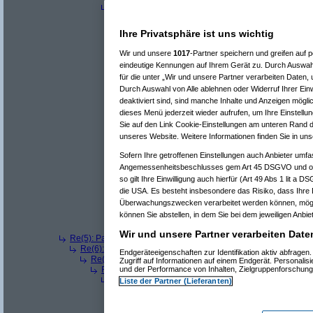
Re(9): Parkpickerl in 1140 Wien
(
j.
am 26.08.2012, 1
Re(10): Parkpickerl in 1140 Wien
(
Ken Tucky
am 2
Re(11): Parkpickerl in 1140 Wien
(
j.
am 26.08.2
Ihre Privatsphäre ist uns wichtig
Re(12): Parkpickerl in 1140 Wien
(
Ken Tuck
Re(13): Parkpickerl in 1140 Wien
(
j.
am 26
Wir und unsere
1017
-Partner speichern und greifen auf
Re(14): Parkpickerl in 1140 Wien
(
Ken
eindeutige Kennungen auf Ihrem Gerät zu. Durch Auswahl
Re(15): Parkpickerl in 1140 Wien
(
j.
für die unter „Wir und unsere Partner verarbeiten Daten,
Re(16): Parkpickerl in 1140 Wien
Durch Auswahl von Alle ablehnen oder Widerruf Ihrer Einw
Re(17): Parkpickerl in 1140 Wi
deaktiviert sind, sind manche Inhalte und Anzeigen mögli
Re(18): Parkpickerl in 1140
Re(19): Parkpickerl in 1
dieses Menü jederzeit wieder aufrufen, um Ihre Einstellun
Re(20): Parkpickerl i
Sie auf den Link Cookie-Einstellungen am unteren Rand de
Re(21): Parkpickerl
unseres Website. Weitere Informationen finden Sie in un
Re(22): Parkpick
Re(23): Parkp
Sofern Ihre getroffenen Einstellungen auch Anbieter umfas
Re(24): Par
Angemessenheitsbeschlusses gem Art 45 DSGVO und ohn
Re(25): 
so gilt Ihre Einwilligung auch hierfür (Art 49 Abs 1 lit a 
Re(26
die USA. Es besteht insbesondere das Risiko, dass Ihre 
Re(
Überwachungszwecken verarbeitet werden können, mögli
können Sie abstellen, in dem Sie bei dem jeweiligen Anbiet
Wir und unsere Partner verarbeiten Date
Re(5): Parkpickerl in 1140 Wien
(
j.
am 26.08.2012, 19:30:44)
Re(6): Parkpickerl in 1140 Wien
(
Ken Tucky
am 26.08.2012, 
Endgeräteeigenschaften zur Identifikation aktiv abfrage
Re(7): Parkpickerl in 1140 Wien
(
j.
am 26.08.2012, 19:43:
Zugriff auf Informationen auf einem Endgerät. Personali
Re(8): Parkpickerl in 1140 Wien
(
Ken Tucky
am 26.08.2
und der Performance von Inhalten, Zielgruppenforschun
Re(9): Parkpickerl in 1140 Wien
(
j.
am 26.08.2012, 1
Liste der Partner (Lieferanten)
Re(10): Parkpickerl in 1140 Wien
(
Ken Tucky
am 2
Re(11): Parkpickerl in 1140 Wien
(
j.
am 26.08.2
Re(12): Parkpickerl in 1140 Wien
(
Ken Tuck