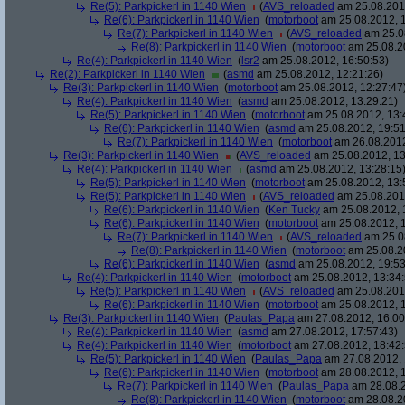
Re(5): Parkpickerl in 1140 Wien
(
AVS_reloaded
am 25.08.2012
Re(6): Parkpickerl in 1140 Wien
(
motorboot
am 25.08.2012, 1
Re(7): Parkpickerl in 1140 Wien
(
AVS_reloaded
am 25.08
Re(8): Parkpickerl in 1140 Wien
(
motorboot
am 25.08.20
Re(4): Parkpickerl in 1140 Wien
(
lsr2
am 25.08.2012, 16:50:53)
Re(2): Parkpickerl in 1140 Wien
(
asmd
am 25.08.2012, 12:21:26)
Re(3): Parkpickerl in 1140 Wien
(
motorboot
am 25.08.2012, 12:27:47
Re(4): Parkpickerl in 1140 Wien
(
asmd
am 25.08.2012, 13:29:21)
Re(5): Parkpickerl in 1140 Wien
(
motorboot
am 25.08.2012, 13:
Re(6): Parkpickerl in 1140 Wien
(
asmd
am 25.08.2012, 19:51
Re(7): Parkpickerl in 1140 Wien
(
motorboot
am 26.08.2012
Re(3): Parkpickerl in 1140 Wien
(
AVS_reloaded
am 25.08.2012, 13
Re(4): Parkpickerl in 1140 Wien
(
asmd
am 25.08.2012, 13:28:15
Re(5): Parkpickerl in 1140 Wien
(
motorboot
am 25.08.2012, 13:
Re(5): Parkpickerl in 1140 Wien
(
AVS_reloaded
am 25.08.2012
Re(6): Parkpickerl in 1140 Wien
(
Ken Tucky
am 25.08.2012, 
Re(6): Parkpickerl in 1140 Wien
(
motorboot
am 25.08.2012, 1
Re(7): Parkpickerl in 1140 Wien
(
AVS_reloaded
am 25.08
Re(8): Parkpickerl in 1140 Wien
(
motorboot
am 25.08.20
Re(6): Parkpickerl in 1140 Wien
(
asmd
am 25.08.2012, 19:53
Re(4): Parkpickerl in 1140 Wien
(
motorboot
am 25.08.2012, 13:34:
Re(5): Parkpickerl in 1140 Wien
(
AVS_reloaded
am 25.08.2012
Re(6): Parkpickerl in 1140 Wien
(
motorboot
am 25.08.2012, 1
Re(3): Parkpickerl in 1140 Wien
(
Paulas_Papa
am 27.08.2012, 16:00
Re(4): Parkpickerl in 1140 Wien
(
asmd
am 27.08.2012, 17:57:43)
Re(4): Parkpickerl in 1140 Wien
(
motorboot
am 27.08.2012, 18:42:
Re(5): Parkpickerl in 1140 Wien
(
Paulas_Papa
am 27.08.2012, 
Re(6): Parkpickerl in 1140 Wien
(
motorboot
am 28.08.2012, 1
Re(7): Parkpickerl in 1140 Wien
(
Paulas_Papa
am 28.08.2
Re(8): Parkpickerl in 1140 Wien
(
motorboot
am 28.08.20