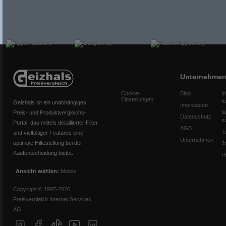
Unternehme
Cookie-
Blog
I
Einstellungen
f
Geizhals ist ein unabhängiges
Impressum
Preis- und Produktvergleichs-
W
Datenschutz
s
Portal, das mittels detaillierter Filter
AGB
T
und vielfältiger Features eine
Unternehmen
optimale Hilfestellung bei der
J
Kaufentscheidung bietet.
P
Ansicht wählen:
Mobile
Copyright © 1997-2026
Preisvergleich Internet Services
AG