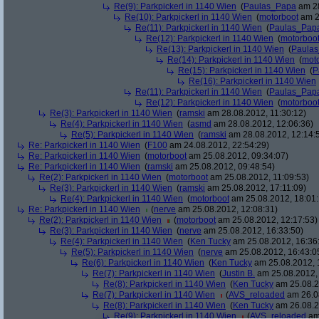
Re(9): Parkpickerl in 1140 Wien
(
Paulas_Papa
am 28
Re(10): Parkpickerl in 1140 Wien
(
motorboot
am 2
Re(11): Parkpickerl in 1140 Wien
(
Paulas_Pap
Re(12): Parkpickerl in 1140 Wien
(
motorboo
Re(13): Parkpickerl in 1140 Wien
(
Paula
Re(14): Parkpickerl in 1140 Wien
(
mot
Re(15): Parkpickerl in 1140 Wien
(
P
Re(16): Parkpickerl in 1140 Wien
Re(11): Parkpickerl in 1140 Wien
(
Paulas_Pap
Re(12): Parkpickerl in 1140 Wien
(
motorboo
Re(3): Parkpickerl in 1140 Wien
(
ramski
am 28.08.2012, 11:30:12)
Re(4): Parkpickerl in 1140 Wien
(
asmd
am 28.08.2012, 12:06:36)
Re(5): Parkpickerl in 1140 Wien
(
ramski
am 28.08.2012, 12:14:
Re: Parkpickerl in 1140 Wien
(
F100
am 24.08.2012, 22:54:29)
Re: Parkpickerl in 1140 Wien
(
motorboot
am 25.08.2012, 09:34:07)
Re: Parkpickerl in 1140 Wien
(
ramski
am 25.08.2012, 09:48:54)
Re(2): Parkpickerl in 1140 Wien
(
motorboot
am 25.08.2012, 11:09:53)
Re(3): Parkpickerl in 1140 Wien
(
ramski
am 25.08.2012, 17:11:09)
Re(4): Parkpickerl in 1140 Wien
(
motorboot
am 25.08.2012, 18:01:
Re: Parkpickerl in 1140 Wien
(
nerve
am 25.08.2012, 12:08:31)
Re(2): Parkpickerl in 1140 Wien
(
motorboot
am 25.08.2012, 12:17:53)
Re(3): Parkpickerl in 1140 Wien
(
nerve
am 25.08.2012, 16:33:50)
Re(4): Parkpickerl in 1140 Wien
(
Ken Tucky
am 25.08.2012, 16:36
Re(5): Parkpickerl in 1140 Wien
(
nerve
am 25.08.2012, 16:43:0
Re(6): Parkpickerl in 1140 Wien
(
Ken Tucky
am 25.08.2012, 
Re(7): Parkpickerl in 1140 Wien
(
Justin B.
am 25.08.2012, 
Re(8): Parkpickerl in 1140 Wien
(
Ken Tucky
am 25.08.2
Re(7): Parkpickerl in 1140 Wien
(
AVS_reloaded
am 26.08
Re(8): Parkpickerl in 1140 Wien
(
Ken Tucky
am 26.08.2
Re(9): Parkpickerl in 1140 Wien
(
AVS_reloaded
am 