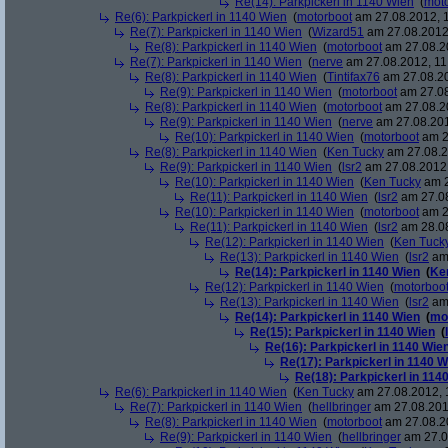
Re(14): Parkpickerl in 1140 Wien
(
mot
Re(6): Parkpickerl in 1140 Wien
(
motorboot
am 27.08.2012, 1
Re(7): Parkpickerl in 1140 Wien
(
Wizard51
am 27.08.2012,
Re(8): Parkpickerl in 1140 Wien
(
motorboot
am 27.08.20
Re(7): Parkpickerl in 1140 Wien
(
nerve
am 27.08.2012, 11
Re(8): Parkpickerl in 1140 Wien
(
Tintifax76
am 27.08.20
Re(9): Parkpickerl in 1140 Wien
(
motorboot
am 27.08
Re(8): Parkpickerl in 1140 Wien
(
motorboot
am 27.08.20
Re(9): Parkpickerl in 1140 Wien
(
nerve
am 27.08.201
Re(10): Parkpickerl in 1140 Wien
(
motorboot
am 2
Re(8): Parkpickerl in 1140 Wien
(
Ken Tucky
am 27.08.2
Re(9): Parkpickerl in 1140 Wien
(
lsr2
am 27.08.2012,
Re(10): Parkpickerl in 1140 Wien
(
Ken Tucky
am 2
Re(11): Parkpickerl in 1140 Wien
(
lsr2
am 27.08
Re(10): Parkpickerl in 1140 Wien
(
motorboot
am 2
Re(11): Parkpickerl in 1140 Wien
(
lsr2
am 28.08
Re(12): Parkpickerl in 1140 Wien
(
Ken Tuck
Re(13): Parkpickerl in 1140 Wien
(
lsr2
am 
Re(14): Parkpickerl in 1140 Wien
(
Ke
Re(12): Parkpickerl in 1140 Wien
(
motorboo
Re(13): Parkpickerl in 1140 Wien
(
lsr2
am 
Re(14): Parkpickerl in 1140 Wien
(
mo
Re(15): Parkpickerl in 1140 Wien
(
Re(16): Parkpickerl in 1140 Wie
Re(17): Parkpickerl in 1140 W
Re(18): Parkpickerl in 114
Re(6): Parkpickerl in 1140 Wien
(
Ken Tucky
am 27.08.2012, 
Re(7): Parkpickerl in 1140 Wien
(
hellbringer
am 27.08.201
Re(8): Parkpickerl in 1140 Wien
(
motorboot
am 27.08.20
Re(9): Parkpickerl in 1140 Wien
(
hellbringer
am 27.0