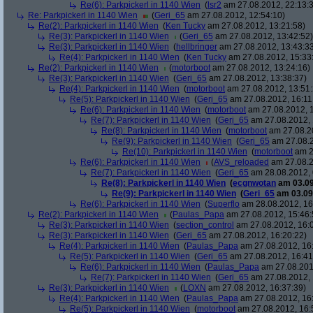
Re(6): Parkpickerl in 1140 Wien
(
lsr2
am 27.08.2012, 22:13:
Re: Parkpickerl in 1140 Wien
(
Geri_65
am 27.08.2012, 12:54:10)
Re(2): Parkpickerl in 1140 Wien
(
Ken Tucky
am 27.08.2012, 13:21:58)
Re(3): Parkpickerl in 1140 Wien
(
Geri_65
am 27.08.2012, 13:42:52)
Re(3): Parkpickerl in 1140 Wien
(
hellbringer
am 27.08.2012, 13:43:3
Re(4): Parkpickerl in 1140 Wien
(
Ken Tucky
am 27.08.2012, 15:33
Re(2): Parkpickerl in 1140 Wien
(
motorboot
am 27.08.2012, 13:24:16)
Re(3): Parkpickerl in 1140 Wien
(
Geri_65
am 27.08.2012, 13:38:37)
Re(4): Parkpickerl in 1140 Wien
(
motorboot
am 27.08.2012, 13:51:
Re(5): Parkpickerl in 1140 Wien
(
Geri_65
am 27.08.2012, 16:11
Re(6): Parkpickerl in 1140 Wien
(
motorboot
am 27.08.2012, 1
Re(7): Parkpickerl in 1140 Wien
(
Geri_65
am 27.08.2012, 
Re(8): Parkpickerl in 1140 Wien
(
motorboot
am 27.08.20
Re(9): Parkpickerl in 1140 Wien
(
Geri_65
am 27.08.2
Re(10): Parkpickerl in 1140 Wien
(
motorboot
am 2
Re(6): Parkpickerl in 1140 Wien
(
AVS_reloaded
am 27.08.2
Re(7): Parkpickerl in 1140 Wien
(
Geri_65
am 28.08.2012, 
Re(8): Parkpickerl in 1140 Wien
(
ecgnwotan
am 03.09
Re(9): Parkpickerl in 1140 Wien
(
Geri_65
am 03.09.
Re(6): Parkpickerl in 1140 Wien
(
Superflo
am 28.08.2012, 16
Re(2): Parkpickerl in 1140 Wien
(
Paulas_Papa
am 27.08.2012, 15:46:
Re(3): Parkpickerl in 1140 Wien
(
section_control
am 27.08.2012, 16:
Re(3): Parkpickerl in 1140 Wien
(
Geri_65
am 27.08.2012, 16:20:22)
Re(4): Parkpickerl in 1140 Wien
(
Paulas_Papa
am 27.08.2012, 16
Re(5): Parkpickerl in 1140 Wien
(
Geri_65
am 27.08.2012, 16:41
Re(6): Parkpickerl in 1140 Wien
(
Paulas_Papa
am 27.08.201
Re(7): Parkpickerl in 1140 Wien
(
Geri_65
am 27.08.2012, 
Re(3): Parkpickerl in 1140 Wien
(
LOXN
am 27.08.2012, 16:37:39)
Re(4): Parkpickerl in 1140 Wien
(
Paulas_Papa
am 27.08.2012, 16
Re(5): Parkpickerl in 1140 Wien
(
motorboot
am 27.08.2012, 16: