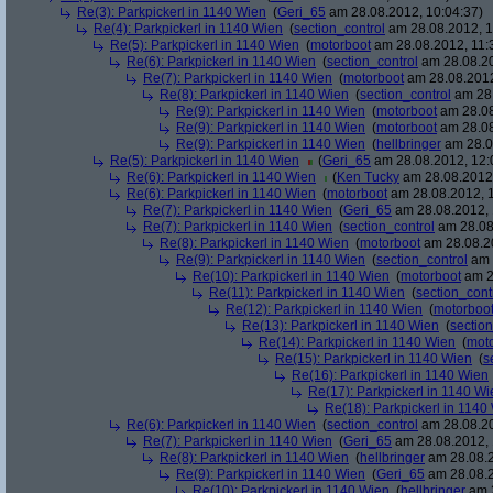
Re(3): Parkpickerl in 1140 Wien
(
Geri_65
am 28.08.2012, 10:04:37)
Re(4): Parkpickerl in 1140 Wien
(
section_control
am 28.08.2012, 1
Re(5): Parkpickerl in 1140 Wien
(
motorboot
am 28.08.2012, 11:
Re(6): Parkpickerl in 1140 Wien
(
section_control
am 28.08.20
Re(7): Parkpickerl in 1140 Wien
(
motorboot
am 28.08.2012
Re(8): Parkpickerl in 1140 Wien
(
section_control
am 28.
Re(9): Parkpickerl in 1140 Wien
(
motorboot
am 28.08
Re(9): Parkpickerl in 1140 Wien
(
motorboot
am 28.08
Re(9): Parkpickerl in 1140 Wien
(
hellbringer
am 28.0
Re(5): Parkpickerl in 1140 Wien
(
Geri_65
am 28.08.2012, 12:
Re(6): Parkpickerl in 1140 Wien
(
Ken Tucky
am 28.08.2012,
Re(6): Parkpickerl in 1140 Wien
(
motorboot
am 28.08.2012, 1
Re(7): Parkpickerl in 1140 Wien
(
Geri_65
am 28.08.2012, 
Re(7): Parkpickerl in 1140 Wien
(
section_control
am 28.08
Re(8): Parkpickerl in 1140 Wien
(
motorboot
am 28.08.20
Re(9): Parkpickerl in 1140 Wien
(
section_control
am 
Re(10): Parkpickerl in 1140 Wien
(
motorboot
am 2
Re(11): Parkpickerl in 1140 Wien
(
section_cont
Re(12): Parkpickerl in 1140 Wien
(
motorboo
Re(13): Parkpickerl in 1140 Wien
(
section
Re(14): Parkpickerl in 1140 Wien
(
mot
Re(15): Parkpickerl in 1140 Wien
(
s
Re(16): Parkpickerl in 1140 Wien
Re(17): Parkpickerl in 1140 Wi
Re(18): Parkpickerl in 1140
Re(6): Parkpickerl in 1140 Wien
(
section_control
am 28.08.20
Re(7): Parkpickerl in 1140 Wien
(
Geri_65
am 28.08.2012, 
Re(8): Parkpickerl in 1140 Wien
(
hellbringer
am 28.08.2
Re(9): Parkpickerl in 1140 Wien
(
Geri_65
am 28.08.2
Re(10): Parkpickerl in 1140 Wien
(
hellbringer
am 2