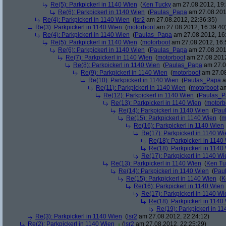
Re(5): Parkpickerl in 1140 Wien
(
Ken Tucky
am 27.08.2012, 19:
Re(6): Parkpickerl in 1140 Wien
(
Paulas_Papa
am 27.08.201
Re(4): Parkpickerl in 1140 Wien
(
lsr2
am 27.08.2012, 22:36:35)
Re(3): Parkpickerl in 1140 Wien
(
motorboot
am 27.08.2012, 16:39:40
Re(4): Parkpickerl in 1140 Wien
(
Paulas_Papa
am 27.08.2012, 16
Re(5): Parkpickerl in 1140 Wien
(
motorboot
am 27.08.2012, 16:
Re(6): Parkpickerl in 1140 Wien
(
Paulas_Papa
am 27.08.201
Re(7): Parkpickerl in 1140 Wien
(
motorboot
am 27.08.2012
Re(8): Parkpickerl in 1140 Wien
(
Paulas_Papa
am 27.0
Re(9): Parkpickerl in 1140 Wien
(
motorboot
am 27.08
Re(10): Parkpickerl in 1140 Wien
(
Paulas_Papa
a
Re(11): Parkpickerl in 1140 Wien
(
motorboot
am
Re(12): Parkpickerl in 1140 Wien
(
Paulas_P
Re(13): Parkpickerl in 1140 Wien
(
motorb
Re(14): Parkpickerl in 1140 Wien
(
Pau
Re(15): Parkpickerl in 1140 Wien
(
m
Re(16): Parkpickerl in 1140 Wien
Re(17): Parkpickerl in 1140 Wi
Re(18): Parkpickerl in 1140
Re(18): Parkpickerl in 1140
Re(17): Parkpickerl in 1140 Wi
Re(13): Parkpickerl in 1140 Wien
(
Ken Tu
Re(14): Parkpickerl in 1140 Wien
(
Pau
Re(15): Parkpickerl in 1140 Wien
(
K
Re(16): Parkpickerl in 1140 Wien
Re(17): Parkpickerl in 1140 Wi
Re(18): Parkpickerl in 1140
Re(19): Parkpickerl in 1
Re(3): Parkpickerl in 1140 Wien
(
lsr2
am 27.08.2012, 22:24:12)
Re(2): Parkpickerl in 1140 Wien
(
lsr2
am 27.08.2012, 22:25:29)