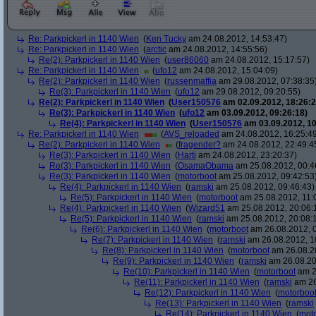
Re: Parkpickerl in 1140 Wien
(
Ken Tucky
am 24.08.2012, 14:53:47)
Re: Parkpickerl in 1140 Wien
(
arctic
am 24.08.2012, 14:55:56)
Re(2): Parkpickerl in 1140 Wien
(
user86060
am 24.08.2012, 15:17:57)
Re: Parkpickerl in 1140 Wien
(
ufo12
am 24.08.2012, 15:04:09)
Re(2): Parkpickerl in 1140 Wien
(
russenmaffia
am 29.08.2012, 07:38:35
Re(3): Parkpickerl in 1140 Wien
(
ufo12
am 29.08.2012, 09:20:55)
Re(2): Parkpickerl in 1140 Wien
(
User150576
am 02.09.2012, 18:26:2
Re(3): Parkpickerl in 1140 Wien
(
ufo12
am 03.09.2012, 09:26:18)
Re(4): Parkpickerl in 1140 Wien
(
User150576
am 03.09.2012, 10
Re: Parkpickerl in 1140 Wien
(
AVS_reloaded
am 24.08.2012, 16:25:4
Re(2): Parkpickerl in 1140 Wien
(
fragender?
am 24.08.2012, 22:49:4
Re(3): Parkpickerl in 1140 Wien
(
Harti
am 24.08.2012, 23:20:37)
Re(3): Parkpickerl in 1140 Wien
(
OsamaObama
am 25.08.2012, 00:4
Re(3): Parkpickerl in 1140 Wien
(
motorboot
am 25.08.2012, 09:42:53
Re(4): Parkpickerl in 1140 Wien
(
ramski
am 25.08.2012, 09:46:43)
Re(5): Parkpickerl in 1140 Wien
(
motorboot
am 25.08.2012, 11:
Re(4): Parkpickerl in 1140 Wien
(
Wizard51
am 25.08.2012, 20:06:
Re(5): Parkpickerl in 1140 Wien
(
ramski
am 25.08.2012, 20:08:
Re(6): Parkpickerl in 1140 Wien
(
motorboot
am 26.08.2012, 0
Re(7): Parkpickerl in 1140 Wien
(
ramski
am 26.08.2012, 1
Re(8): Parkpickerl in 1140 Wien
(
motorboot
am 26.08.20
Re(9): Parkpickerl in 1140 Wien
(
ramski
am 26.08.20
Re(10): Parkpickerl in 1140 Wien
(
motorboot
am 2
Re(11): Parkpickerl in 1140 Wien
(
ramski
am 26
Re(12): Parkpickerl in 1140 Wien
(
motorboo
Re(13): Parkpickerl in 1140 Wien
(
ramski
Re(14): Parkpickerl in 1140 Wien
(
mot