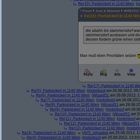
Re(15): Parkpickerl in 1140 Wien
(
r
^
Forum
Auto & Motorrad
#
6881552
Re(16): Parkpickerl in 1140 Wi
die ubahn bis stammersdorf war 
stammersdorf ausbauen und dort
dessen fordern grüne einen rad
Man muß eben Prioritäten setzen
Re(17): Parkpickerl in 1140 Wi
Re(5): Parkpickerl in 1140 Wien
(
motorboot
am 26.08.2012, 09:
Re(6): Parkpickerl in 1140 Wien
(
Wizard51
am 26.08.2012, 1
Re(7): Parkpickerl in 1140 Wien
(
motorboot
am 26.08.2012
Re(8): Parkpickerl in 1140 Wien
(
Wizard51
am 26.08.20
Re(9): Parkpickerl in 1140 Wien
(
motorboot
am 26.08
Re(10): Parkpickerl in 1140 Wien
(
Wizard51
am 26
Re(11): Parkpickerl in 1140 Wien
(
motorboot
am
Re(12): Parkpickerl in 1140 Wien
(
Wizard51
Re(13): Parkpickerl in 1140 Wien
(
motorb
Re(3): Parkpickerl in 1140 Wien
(
AVS_reloaded
am 25.08.2012, 13
Re(4): Parkpickerl in 1140 Wien
(
motorboot
am 25.08.2012, 13:33: