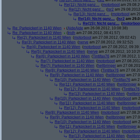
Re(10): Nicht ganz....
(
lsr2
am 28.08.2012, 22:5
Re(11): Nicht ganz....
(
motorboot
am 29.08.2
Re(12): Nicht ganz....
(
lsr2
am 29.08.2012,
Re(13): Nicht ganz....
(
motorboot
am 29
Re(14): Nicht ganz....
(
lsr2
am 29.08
Re(15): Nicht ganz....
(
motorboo
Re: Parkpickerl in 1140 Wien
(
AideAide
am 26.08.2012, 10:08:38)
Re: Parkpickerl in 1140 Wien
(
tridh
am 27.08.2012, 08:41:57)
Re(2): Parkpickerl in 1140 Wien
(
motorboot
am 27.08.2012, 09:02:42)
Re(3): Parkpickerl in 1140 Wien
(
nerve
am 27.08.2012, 09:32:52)
Re(4): Parkpickerl in 1140 Wien
(
motorboot
am 27.08.2012, 09:39:
Re(5): Parkpickerl in 1140 Wien
(
nerve
am 27.08.2012, 10:10:2
Re(6): Parkpickerl in 1140 Wien
(
Tintifax76
am 27.08.2012, 1
Re(7): Parkpickerl in 1140 Wien
(
motorboot
am 27.08.2012
Re(7): Parkpickerl in 1140 Wien
(
hellbringer
am 27.08.2012
Re(8): Parkpickerl in 1140 Wien
(
Tintifax76
am 27.08.20
Re(9): Parkpickerl in 1140 Wien
(
hellbringer
am 27.0
Re(10): Parkpickerl in 1140 Wien
(
Tintifax76
am 27
Re(11): Parkpickerl in 1140 Wien
(
hellbringer
a
Re(12): Parkpickerl in 1140 Wien
(
Tintifax76
Re(13): Parkpickerl in 1140 Wien
(
hellbri
Re(10): Parkpickerl in 1140 Wien
(
motorboot
am 2
Re(11): Parkpickerl in 1140 Wien
(
hellbringer
a
Re(12): Parkpickerl in 1140 Wien
(
motorboo
Re(8): Parkpickerl in 1140 Wien
(
motorboot
am 27.08.20
Re(9): Parkpickerl in 1140 Wien
(
hellbringer
am 27.0
Re(10): Parkpickerl in 1140 Wien
(
motorboot
am 2
Re(11): Parkpickerl in 1140 Wien
(
hellbringer
a
Re(12): Parkpickerl in 1140 Wien
(
motorboo
Re(13): Parkpickerl in 1140 Wien
(
hellbri