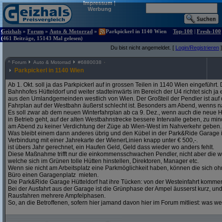
Impressum
|
Werbung
Geizhals
»
Forum
»
Auto & Motorrad
»
Parkpickerl in 1140 Wien
Top-100
|
Fresh-100
(461 Beiträge, 15143 Mal gelesen)
Du bist nicht angemeldet. [
Login/Registrieren
]
^
Forum
Auto & Motorrad
#
6880038
Parkpickerl in 1140 Wien
Ab 1. Okt. soll ja das Parkpickerl auf in grossen Teilen in 1140 Wien eingeführ
Bahnhofes Hütteldorf und weiter stadteinwärts im Bereich der U4 richtet sich j
aus den Umlandgemeinden westlich von Wien. Der Großteil der Pendler ist auf
Fahrplan auf der Westbahn äußerst schlecht ist. Besonders am Abend, wenns na
Es soll zwar ab dem neuen Winterfahrplan ab ca 9. Dez., wenn auch die neue H
in Betrieb geht, auf der alten Westbahnstrecke bessere Intervalle geben, zu mind
am Abend zu keiner Verdichtung der Züge ab Wien-West im Nahverkehr geben.
Was bleibt einem dann anderes übrig und den Kübel in der Park&Ride Garage in 
Verbindung mit einer Jahrekarte der WienerLinien knapp unter € 500,-.
ist übers Jahr gerechnet, ein Haufen Geld, Geld dass wieder wo anders fehlt.
Diese Maßnahme trifft nur die einkommensschwachen Pendler, nicht aber die w
welche sich im Grünen tolle Hütten hinstellen, Direktoren, Manager etc.
Wenn sie nicht am Arbeitsplatz eine Parkmöglichkeit haben, können die sich oh
Büro einen Garagenplatz mieten.
Die Park&Ride Garage Hütteldorf hat ihre Tücken: von der Westeinfahrt komme
Bei der Ausfahrt aus der Garage ist die Grünphase der Ampel äusserst kurz, un
Rausfahren mehrere Ampfelphasen.
So, an die Betroffenen, sofern hier jamand davon hier im Forum mitliest: was w