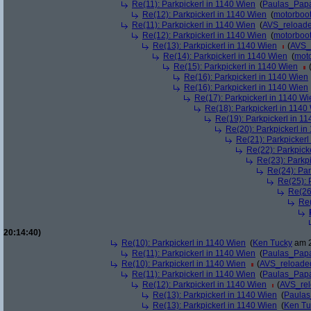
Re(11): Parkpickerl in 1140 Wien
(
Paulas_Pap
Re(12): Parkpickerl in 1140 Wien
(
motorboo
Re(11): Parkpickerl in 1140 Wien
(
AVS_reload
Re(12): Parkpickerl in 1140 Wien
(
motorboo
Re(13): Parkpickerl in 1140 Wien
(
AVS_
Re(14): Parkpickerl in 1140 Wien
(
mot
Re(15): Parkpickerl in 1140 Wien
Re(16): Parkpickerl in 1140 Wien
Re(16): Parkpickerl in 1140 Wien
Re(17): Parkpickerl in 1140 Wi
Re(18): Parkpickerl in 1140
Re(19): Parkpickerl in 1
Re(20): Parkpickerl i
Re(21): Parkpickerl
Re(22): Parkpick
Re(23): Parkp
Re(24): Par
Re(25): 
Re(26
Re(
20:14:40)
Re(10): Parkpickerl in 1140 Wien
(
Ken Tucky
am 2
Re(11): Parkpickerl in 1140 Wien
(
Paulas_Pap
Re(10): Parkpickerl in 1140 Wien
(
AVS_reloade
Re(11): Parkpickerl in 1140 Wien
(
Paulas_Pap
Re(12): Parkpickerl in 1140 Wien
(
AVS_re
Re(13): Parkpickerl in 1140 Wien
(
Paula
Re(13): Parkpickerl in 1140 Wien
(
Ken Tu