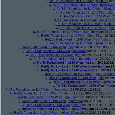
Re(11): Parkpickerl in 1140 Wien
(
Geri_65
am 2
Re(12): Parkpickerl in 1140 Wien
(
Ken Tuck
Re(13): Parkpickerl in 1140 Wien
(
Geri_6
Re(14): Parkpickerl in 1140 Wien
(
Ken
Re(15): Parkpickerl in 1140 Wien
(
G
Re(12): Parkpickerl in 1140 Wien
(
section_c
Re(13): Parkpickerl in 1140 Wien
(
Geri_6
Re(14): Parkpickerl in 1140 Wien
(
sect
Re(8): Parkpickerl in 1140 Wien
(
Ken Tucky
am 28.08.2
Re(9): Parkpickerl in 1140 Wien
(
Geri_65
am 28.08.2
Re(10): Parkpickerl in 1140 Wien
(
Ken Tucky
am 2
Re(11): Parkpickerl in 1140 Wien
(
Geri_65
am 2
Re(4): Parkpickerl in 1140 Wien
(
lsr2
am 28.08.2012, 22:58:49)
Re(5): Parkpickerl in 1140 Wien
(
motorboot
am 29.08.2012, 08:
Re(6): Parkpickerl in 1140 Wien
(
lsr2
am 29.08.2012, 17:38:
Re(7): Parkpickerl in 1140 Wien
(
motorboot
am 29.08.2012
Re(8): Parkpickerl in 1140 Wien
(
lsr2
am 29.08.2012, 
Re(9): Parkpickerl in 1140 Wien
(
motorboot
am 29.
Re(9): Parkpickerl in 1140 Wien
(
lsr2
am 29.08.201
Re(10): Parkpickerl in 1140 Wien
(
AVS_reload
Re(11): Parkpickerl in 1140 Wien
(
lsr2
am 29.
Re(12): Parkpickerl in 1140 Wien
(
AVS_r
Re(13): Parkpickerl in 1140 Wien
(
motor
Re: Parkpickerl in 1140 Wien
(
raiuno
am 28.08.2012, 12:33:16)
Re(2): Parkpickerl in 1140 Wien
(
motorboot
am 28.08.2012, 12:36:45)
Re(3): Parkpickerl in 1140 Wien
(
raiuno
am 28.08.2012, 13:27:20)
Re(4): Parkpickerl in 1140 Wien
(
motorboot
am 28.08.2012, 13:31:
Re(5): Parkpickerl in 1140 Wien
(
raiuno
am 28.08.2012, 13:34:
Re(4): Parkpickerl in 1140 Wien
(
user86060
am 05.10.2012, 22
Re(2): Parkpickerl in 1140 Wien
(
Geri_65
am 28.08.2012, 18:59:18)