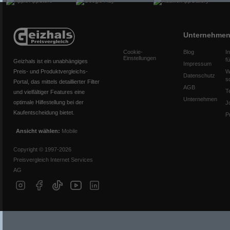
Unternehme
Cookie-
Blog
I
Einstellungen
f
Geizhals ist ein unabhängiges
Impressum
Preis- und Produktvergleichs-
W
Datenschutz
s
Portal, das mittels detaillierter Filter
AGB
T
und vielfältiger Features eine
Unternehmen
optimale Hilfestellung bei der
J
Kaufentscheidung bietet.
P
Ansicht wählen:
Mobile
Copyright © 1997-2026
Preisvergleich Internet Services
AG