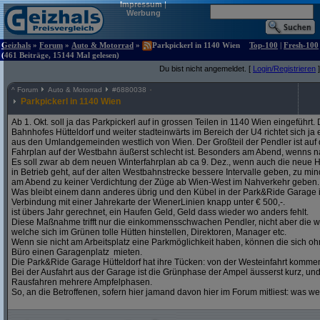
Impressum
|
Werbung
Geizhals
»
Forum
»
Auto & Motorrad
»
Parkpickerl in 1140 Wien
Top-100
|
Fresh-100
(461 Beiträge, 15144 Mal gelesen)
Du bist nicht angemeldet. [
Login/Registrieren
]
^
Forum
Auto & Motorrad
#
6880038
Parkpickerl in 1140 Wien
Ab 1. Okt. soll ja das Parkpickerl auf in grossen Teilen in 1140 Wien eingeführ
Bahnhofes Hütteldorf und weiter stadteinwärts im Bereich der U4 richtet sich j
aus den Umlandgemeinden westlich von Wien. Der Großteil der Pendler ist auf
Fahrplan auf der Westbahn äußerst schlecht ist. Besonders am Abend, wenns na
Es soll zwar ab dem neuen Winterfahrplan ab ca 9. Dez., wenn auch die neue H
in Betrieb geht, auf der alten Westbahnstrecke bessere Intervalle geben, zu mind
am Abend zu keiner Verdichtung der Züge ab Wien-West im Nahverkehr geben.
Was bleibt einem dann anderes übrig und den Kübel in der Park&Ride Garage in 
Verbindung mit einer Jahrekarte der WienerLinien knapp unter € 500,-.
ist übers Jahr gerechnet, ein Haufen Geld, Geld dass wieder wo anders fehlt.
Diese Maßnahme trifft nur die einkommensschwachen Pendler, nicht aber die w
welche sich im Grünen tolle Hütten hinstellen, Direktoren, Manager etc.
Wenn sie nicht am Arbeitsplatz eine Parkmöglichkeit haben, können die sich oh
Büro einen Garagenplatz mieten.
Die Park&Ride Garage Hütteldorf hat ihre Tücken: von der Westeinfahrt komme
Bei der Ausfahrt aus der Garage ist die Grünphase der Ampel äusserst kurz, un
Rausfahren mehrere Ampfelphasen.
So, an die Betroffenen, sofern hier jamand davon hier im Forum mitliest: was w