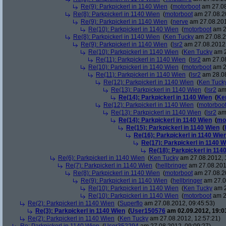
Re(9): Parkpickerl in 1140 Wien
(
motorboot
am 27.08
Re(8): Parkpickerl in 1140 Wien
(
motorboot
am 27.08.20
Re(9): Parkpickerl in 1140 Wien
(
nerve
am 27.08.201
Re(10): Parkpickerl in 1140 Wien
(
motorboot
am 2
Re(8): Parkpickerl in 1140 Wien
(
Ken Tucky
am 27.08.2
Re(9): Parkpickerl in 1140 Wien
(
lsr2
am 27.08.2012,
Re(10): Parkpickerl in 1140 Wien
(
Ken Tucky
am 2
Re(11): Parkpickerl in 1140 Wien
(
lsr2
am 27.08
Re(10): Parkpickerl in 1140 Wien
(
motorboot
am 2
Re(11): Parkpickerl in 1140 Wien
(
lsr2
am 28.08
Re(12): Parkpickerl in 1140 Wien
(
Ken Tuck
Re(13): Parkpickerl in 1140 Wien
(
lsr2
am 
Re(14): Parkpickerl in 1140 Wien
(
Ke
Re(12): Parkpickerl in 1140 Wien
(
motorboo
Re(13): Parkpickerl in 1140 Wien
(
lsr2
am 
Re(14): Parkpickerl in 1140 Wien
(
mo
Re(15): Parkpickerl in 1140 Wien
(
Re(16): Parkpickerl in 1140 Wie
Re(17): Parkpickerl in 1140 W
Re(18): Parkpickerl in 114
Re(6): Parkpickerl in 1140 Wien
(
Ken Tucky
am 27.08.2012, 
Re(7): Parkpickerl in 1140 Wien
(
hellbringer
am 27.08.201
Re(8): Parkpickerl in 1140 Wien
(
motorboot
am 27.08.20
Re(9): Parkpickerl in 1140 Wien
(
hellbringer
am 27.0
Re(10): Parkpickerl in 1140 Wien
(
Ken Tucky
am 2
Re(10): Parkpickerl in 1140 Wien
(
motorboot
am 2
Re(2): Parkpickerl in 1140 Wien
(
Superflo
am 27.08.2012, 09:45:53)
Re(3): Parkpickerl in 1140 Wien
(
User150576
am 02.09.2012, 19:0
Re(2): Parkpickerl in 1140 Wien
(
Ken Tucky
am 27.08.2012, 12:57:21)