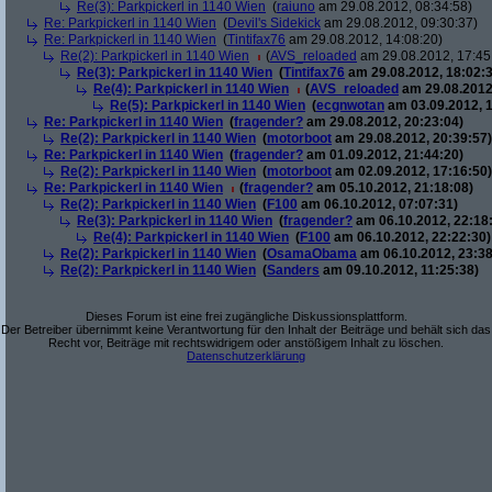
Re(3): Parkpickerl in 1140 Wien
(
raiuno
am 29.08.2012, 08:34:58)
Re: Parkpickerl in 1140 Wien
(
Devil's Sidekick
am 29.08.2012, 09:30:37)
Re: Parkpickerl in 1140 Wien
(
Tintifax76
am 29.08.2012, 14:08:20)
Re(2): Parkpickerl in 1140 Wien
(
AVS_reloaded
am 29.08.2012, 17:45
Re(3): Parkpickerl in 1140 Wien
(
Tintifax76
am 29.08.2012, 18:02:3
Re(4): Parkpickerl in 1140 Wien
(
AVS_reloaded
am 29.08.2012
Re(5): Parkpickerl in 1140 Wien
(
ecgnwotan
am 03.09.2012, 1
Re: Parkpickerl in 1140 Wien
(
fragender?
am 29.08.2012, 20:23:04)
Re(2): Parkpickerl in 1140 Wien
(
motorboot
am 29.08.2012, 20:39:57)
Re: Parkpickerl in 1140 Wien
(
fragender?
am 01.09.2012, 21:44:20)
Re(2): Parkpickerl in 1140 Wien
(
motorboot
am 02.09.2012, 17:16:50)
Re: Parkpickerl in 1140 Wien
(
fragender?
am 05.10.2012, 21:18:08)
Re(2): Parkpickerl in 1140 Wien
(
F100
am 06.10.2012, 07:07:31)
Re(3): Parkpickerl in 1140 Wien
(
fragender?
am 06.10.2012, 22:18
Re(4): Parkpickerl in 1140 Wien
(
F100
am 06.10.2012, 22:22:30)
Re(2): Parkpickerl in 1140 Wien
(
OsamaObama
am 06.10.2012, 23:38
Re(2): Parkpickerl in 1140 Wien
(
Sanders
am 09.10.2012, 11:25:38)
Dieses Forum ist eine frei zugängliche Diskussionsplattform.
Der Betreiber übernimmt keine Verantwortung für den Inhalt der Beiträge und behält sich das
Recht vor, Beiträge mit rechtswidrigem oder anstößigem Inhalt zu löschen.
Datenschutzerklärung