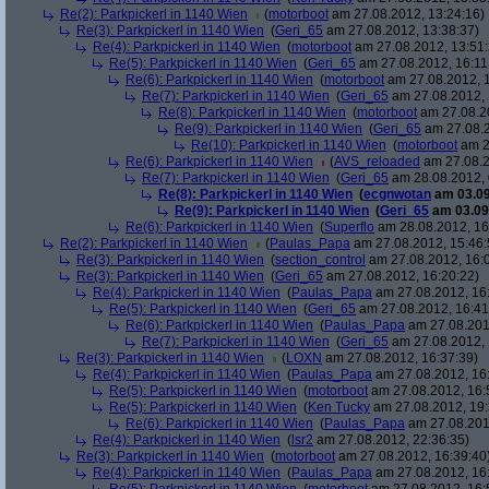
Re(2): Parkpickerl in 1140 Wien
(
motorboot
am 27.08.2012, 13:24:16)
Re(3): Parkpickerl in 1140 Wien
(
Geri_65
am 27.08.2012, 13:38:37)
Re(4): Parkpickerl in 1140 Wien
(
motorboot
am 27.08.2012, 13:51:
Re(5): Parkpickerl in 1140 Wien
(
Geri_65
am 27.08.2012, 16:11
Re(6): Parkpickerl in 1140 Wien
(
motorboot
am 27.08.2012, 1
Re(7): Parkpickerl in 1140 Wien
(
Geri_65
am 27.08.2012, 
Re(8): Parkpickerl in 1140 Wien
(
motorboot
am 27.08.20
Re(9): Parkpickerl in 1140 Wien
(
Geri_65
am 27.08.2
Re(10): Parkpickerl in 1140 Wien
(
motorboot
am 2
Re(6): Parkpickerl in 1140 Wien
(
AVS_reloaded
am 27.08.2
Re(7): Parkpickerl in 1140 Wien
(
Geri_65
am 28.08.2012, 
Re(8): Parkpickerl in 1140 Wien
(
ecgnwotan
am 03.09
Re(9): Parkpickerl in 1140 Wien
(
Geri_65
am 03.09.
Re(6): Parkpickerl in 1140 Wien
(
Superflo
am 28.08.2012, 16
Re(2): Parkpickerl in 1140 Wien
(
Paulas_Papa
am 27.08.2012, 15:46:
Re(3): Parkpickerl in 1140 Wien
(
section_control
am 27.08.2012, 16:
Re(3): Parkpickerl in 1140 Wien
(
Geri_65
am 27.08.2012, 16:20:22)
Re(4): Parkpickerl in 1140 Wien
(
Paulas_Papa
am 27.08.2012, 16
Re(5): Parkpickerl in 1140 Wien
(
Geri_65
am 27.08.2012, 16:41
Re(6): Parkpickerl in 1140 Wien
(
Paulas_Papa
am 27.08.201
Re(7): Parkpickerl in 1140 Wien
(
Geri_65
am 27.08.2012, 
Re(3): Parkpickerl in 1140 Wien
(
LOXN
am 27.08.2012, 16:37:39)
Re(4): Parkpickerl in 1140 Wien
(
Paulas_Papa
am 27.08.2012, 16
Re(5): Parkpickerl in 1140 Wien
(
motorboot
am 27.08.2012, 16:
Re(5): Parkpickerl in 1140 Wien
(
Ken Tucky
am 27.08.2012, 19:
Re(6): Parkpickerl in 1140 Wien
(
Paulas_Papa
am 27.08.201
Re(4): Parkpickerl in 1140 Wien
(
lsr2
am 27.08.2012, 22:36:35)
Re(3): Parkpickerl in 1140 Wien
(
motorboot
am 27.08.2012, 16:39:40
Re(4): Parkpickerl in 1140 Wien
(
Paulas_Papa
am 27.08.2012, 16