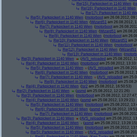
Re(15): Parkpickerl in 1140 Wien
(
r
Re(16): Parkpickerl in 1140 Wien
Re(17): Parkpickerl in 1140 Wi
Re(5): Parkpickerl in 1140 Wien
(
motorboot
am 26.08.2012, 09:
Re(6): Parkpickerl in 1140 Wien
(
Wizard51
am 26.08.2012, 1
Re(7): Parkpickerl in 1140 Wien
(
motorboot
am 26.08.2012
Re(8): Parkpickerl in 1140 Wien
(
Wizard51
am 26.08.20
Re(9): Parkpickerl in 1140 Wien
(
motorboot
am 26.08
Re(10): Parkpickerl in 1140 Wien
(
Wizard51
am 26
Re(11): Parkpickerl in 1140 Wien
(
motorboot
am
Re(12): Parkpickerl in 1140 Wien
(
Wizard51
Re(13): Parkpickerl in 1140 Wien
(
motorb
Re(3): Parkpickerl in 1140 Wien
(
AVS_reloaded
am 25.08.2012, 13
Re(4): Parkpickerl in 1140 Wien
(
motorboot
am 25.08.2012, 13:33:
Re(5): Parkpickerl in 1140 Wien
(
AVS_reloaded
am 25.08.2012
Re(6): Parkpickerl in 1140 Wien
(
motorboot
am 25.08.2012, 1
Re(7): Parkpickerl in 1140 Wien
(
AVS_reloaded
am 25.08
Re(8): Parkpickerl in 1140 Wien
(
motorboot
am 25.08.20
Re(4): Parkpickerl in 1140 Wien
(
lsr2
am 25.08.2012, 16:50:53)
Re(2): Parkpickerl in 1140 Wien
(
asmd
am 25.08.2012, 12:21:26)
Re(3): Parkpickerl in 1140 Wien
(
motorboot
am 25.08.2012, 12:27:47
Re(4): Parkpickerl in 1140 Wien
(
asmd
am 25.08.2012, 13:29:21)
Re(5): Parkpickerl in 1140 Wien
(
motorboot
am 25.08.2012, 13:
Re(6): Parkpickerl in 1140 Wien
(
asmd
am 25.08.2012, 19:51
Re(7): Parkpickerl in 1140 Wien
(
motorboot
am 26.08.2012
Re(3): Parkpickerl in 1140 Wien
(
AVS_reloaded
am 25.08.2012, 13
Re(4): Parkpickerl in 1140 Wien
(
asmd
am 25.08.2012, 13:28:15
Re(5): Parkpickerl in 1140 Wien
(
motorboot
am 25.08.2012, 13:
Re(5): Parkpickerl in 1140 Wien
(
AVS_reloaded
am 25.08.2012
Re(6): Parkpickerl in 1140 Wien
(
Ken Tucky
am 25.08.2012, 