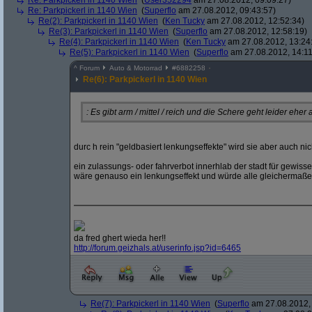
Re: Parkpickerl in 1140 Wien
(
User352294
am 27.08.2012, 09:09:27)
Re: Parkpickerl in 1140 Wien
(
Superflo
am 27.08.2012, 09:43:57)
Re(2): Parkpickerl in 1140 Wien
(
Ken Tucky
am 27.08.2012, 12:52:34)
Re(3): Parkpickerl in 1140 Wien
(
Superflo
am 27.08.2012, 12:58:19)
Re(4): Parkpickerl in 1140 Wien
(
Ken Tucky
am 27.08.2012, 13:24
Re(5): Parkpickerl in 1140 Wien
(
Superflo
am 27.08.2012, 14:11
^
Forum
Auto & Motorrad
#
6882258
Re(6): Parkpickerl in 1140 Wien
: Es gibt arm / mittel / reich und die Schere geht leider eher a
durc h rein "geldbasiert lenkungseffekte" wird sie aber auch ni
ein zulassungs- oder fahrverbot innerhlab der stadt für gewis
wäre genauso ein lenkungseffekt und würde alle gleichermaßen
da fred ghert wieda her!!
http:/
/
forum.geizhals.at/
userinfo.jsp?
id=6465
Re(7): Parkpickerl in 1140 Wien
(
Superflo
am 27.08.2012, 