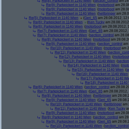
Re(8): Parkpickerl in 1140 Wien
(
section_control
am 28.
Re(9): Parkpickerl in 1140 Wien
(
motorboot
am 28.08
Re(9): Parkpickerl in 1140 Wien
(
motorboot
am 28.08
Re(9): Parkpickerl in 1140 Wien
(
hellbringer
am 28.0
Re(5): Parkpickerl in 1140 Wien
(
Geri_65
am 28.08.2012, 12:
Re(6): Parkpickerl in 1140 Wien
(
Ken Tucky
am 28.08.2012,
Re(6): Parkpickerl in 1140 Wien
(
motorboot
am 28.08.2012, 1
Re(7): Parkpickerl in 1140 Wien
(
Geri_65
am 28.08.2012, 
Re(7): Parkpickerl in 1140 Wien
(
section_control
am 28.08
Re(8): Parkpickerl in 1140 Wien
(
motorboot
am 28.08.20
Re(9): Parkpickerl in 1140 Wien
(
section_control
am 
Re(10): Parkpickerl in 1140 Wien
(
motorboot
am 2
Re(11): Parkpickerl in 1140 Wien
(
section_cont
Re(12): Parkpickerl in 1140 Wien
(
motorboo
Re(13): Parkpickerl in 1140 Wien
(
section
Re(14): Parkpickerl in 1140 Wien
(
mot
Re(15): Parkpickerl in 1140 Wien
(
s
Re(16): Parkpickerl in 1140 Wien
Re(17): Parkpickerl in 1140 Wi
Re(18): Parkpickerl in 1140
Re(6): Parkpickerl in 1140 Wien
(
section_control
am 28.08.20
Re(7): Parkpickerl in 1140 Wien
(
Geri_65
am 28.08.2012, 
Re(8): Parkpickerl in 1140 Wien
(
hellbringer
am 28.08.2
Re(9): Parkpickerl in 1140 Wien
(
Geri_65
am 28.08.2
Re(10): Parkpickerl in 1140 Wien
(
hellbringer
am 2
Re(11): Parkpickerl in 1140 Wien
(
Ken Tucky
am
Re(9): Parkpickerl in 1140 Wien
(
motorboot
am 28.08
Re(8): Parkpickerl in 1140 Wien
(
section_control
am 28.
Re(9): Parkpickerl in 1140 Wien
(
Geri_65
am 28.08.2
Re(10): Parkpickerl in 1140 Wien
(
section_control