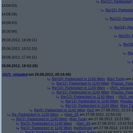
Re(21): Parkpickerl
14:04:03)
Re(22): Parkpick
14:08:28)
Re(23): Parkp
16:08:43)
Re(24): Par
16:30:06)
Re(25): 
29.08.2012, 16:49:11)
Re(26
29.08.2012, 16:51:53)
Re(
29.08.2012, 17:44:11)
29.08.2012, 19:52:26)
(
AVS_reloaded
am 29.08.2012, 20:14:40)
Re(10): Parkpickerl in 1140 Wien
(
Ken Tucky
am 2
Re(11): Parkpickerl in 1140 Wien
(
Paulas_Pap
Re(10): Parkpickerl in 1140 Wien
(
AVS_reloade
Re(11): Parkpickerl in 1140 Wien
(
Paulas_Pap
Re(12): Parkpickerl in 1140 Wien
(
AVS_re
Re(13): Parkpickerl in 1140 Wien
(
Paula
Re(13): Parkpickerl in 1140 Wien
(
Ken Tu
Re(6): Parkpickerl in 1140 Wien
(
lsr2
am 27.08.2012, 22:13:
Re: Parkpickerl in 1140 Wien
(
Geri_65
am 27.08.2012, 12:54:10)
Re(2): Parkpickerl in 1140 Wien
(
Ken Tucky
am 27.08.2012, 13:21:58)
Re(3): Parkpickerl in 1140 Wien
(
Geri_65
am 27.08.2012, 13:42:52)
Re(3): Parkpickerl in 1140 Wien
(
hellbringer
am 27.08.2012, 13:43:3
Re(4): Parkpickerl in 1140 Wien
(
Ken Tucky
am 27.08.2012, 15:33