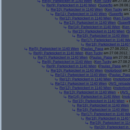
Re(8): Parkpickerl in 1140 Wien
(
Ken Tucky
am 27.08.2
Re(9): Parkpickerl in 1140 Wien
(
Superflo
am 28.08.2
Re(10): Parkpickerl in 1140 Wien
(
Ken Tucky
am 2
Re(11): Parkpickerl in 1140 Wien
(
Superflo
am 2
Re(12): Parkpickerl in 1140 Wien
(
Ken Tuck
Re(13): Parkpickerl in 1140 Wien
(
Superf
Re(14): Parkpickerl in 1140 Wien
(
Ken
Re(15): Parkpickerl in 1140 Wien
(
S
Re(16): Parkpickerl in 1140 Wien
Re(17): Parkpickerl in 1140 Wi
Re(18): Parkpickerl in 1140
Re(5): Parkpickerl in 1140 Wien
(
Paulas_Papa
am 27.08.2012, 
Re(6): Parkpickerl in 1140 Wien
(
Ken Tucky
am 27.08.2012, 
Re(7): Parkpickerl in 1140 Wien
(
Paulas_Papa
am 27.08.2
Re(8): Parkpickerl in 1140 Wien
(
Ken Tucky
am 27.08.2
Re(9): Parkpickerl in 1140 Wien
(
Paulas_Papa
am 27
Re(10): Parkpickerl in 1140 Wien
(
motorboot
am 2
Re(11): Parkpickerl in 1140 Wien
(
Paulas_Pap
Re(12): Parkpickerl in 1140 Wien
(
motorboo
Re(11): Parkpickerl in 1140 Wien
(
AVS_reload
Re(12): Parkpickerl in 1140 Wien
(
motorboo
Re(13): Parkpickerl in 1140 Wien
(
AVS_
Re(14): Parkpickerl in 1140 Wien
(
mot
Re(15): Parkpickerl in 1140 Wien
Re(16): Parkpickerl in 1140 Wien
Re(16): Parkpickerl in 1140 Wien
Re(17): Parkpickerl in 1140 Wi
Re(18): Parkpickerl in 1140
Re(19): Parkpickerl in 1
Re(20): Parkpickerl i