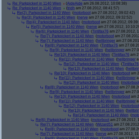
Re: Parkpickerl in 1140 Wien
(
AideAide
am 26.08.2012, 10:08:38)
Re: Parkpickerl in 1140 Wien
(
tridh
am 27.08.2012, 08:41:57)
Re(2): Parkpickerl in 1140 Wien
(
motorboot
am 27.08.2012, 09:02:42)
Re(3): Parkpickerl in 1140 Wien
(
nerve
am 27.08.2012, 09:32:52)
Re(4): Parkpickerl in 1140 Wien
(
motorboot
am 27.08.2012, 09:39:
Re(5): Parkpickerl in 1140 Wien
(
nerve
am 27.08.2012, 10:10:2
Re(6): Parkpickerl in 1140 Wien
(
Tintifax76
am 27.08.2012, 1
Re(7): Parkpickerl in 1140 Wien
(
motorboot
am 27.08.2012
Re(7): Parkpickerl in 1140 Wien
(
hellbringer
am 27.08.2012
Re(8): Parkpickerl in 1140 Wien
(
Tintifax76
am 27.08.20
Re(9): Parkpickerl in 1140 Wien
(
hellbringer
am 27.0
Re(10): Parkpickerl in 1140 Wien
(
Tintifax76
am 27
Re(11): Parkpickerl in 1140 Wien
(
hellbringer
a
Re(12): Parkpickerl in 1140 Wien
(
Tintifax76
Re(13): Parkpickerl in 1140 Wien
(
hellbri
Re(10): Parkpickerl in 1140 Wien
(
motorboot
am 2
Re(11): Parkpickerl in 1140 Wien
(
hellbringer
a
Re(12): Parkpickerl in 1140 Wien
(
motorboo
Re(8): Parkpickerl in 1140 Wien
(
motorboot
am 27.08.20
Re(9): Parkpickerl in 1140 Wien
(
hellbringer
am 27.0
Re(10): Parkpickerl in 1140 Wien
(
motorboot
am 2
Re(11): Parkpickerl in 1140 Wien
(
hellbringer
a
Re(12): Parkpickerl in 1140 Wien
(
motorboo
Re(13): Parkpickerl in 1140 Wien
(
hellbri
Re(14): Parkpickerl in 1140 Wien
(
mot
Re(6): Parkpickerl in 1140 Wien
(
motorboot
am 27.08.2012, 1
Re(7): Parkpickerl in 1140 Wien
(
Wizard51
am 27.08.2012,
Re(8): Parkpickerl in 1140 Wien
(
motorboot
am 27.08.20
Re(7): Parkpickerl in 1140 Wien
(
nerve
am 27.08.2012, 11
Re(8): Parkpickerl in 1140 Wien
(
Tintifax76
am 27.08.20