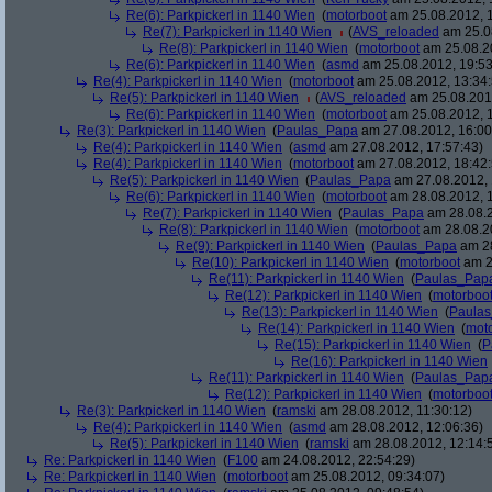
Re(6): Parkpickerl in 1140 Wien
(
motorboot
am 25.08.2012, 1
Re(7): Parkpickerl in 1140 Wien
(
AVS_reloaded
am 25.08
Re(8): Parkpickerl in 1140 Wien
(
motorboot
am 25.08.20
Re(6): Parkpickerl in 1140 Wien
(
asmd
am 25.08.2012, 19:53
Re(4): Parkpickerl in 1140 Wien
(
motorboot
am 25.08.2012, 13:34:
Re(5): Parkpickerl in 1140 Wien
(
AVS_reloaded
am 25.08.2012
Re(6): Parkpickerl in 1140 Wien
(
motorboot
am 25.08.2012, 1
Re(3): Parkpickerl in 1140 Wien
(
Paulas_Papa
am 27.08.2012, 16:00
Re(4): Parkpickerl in 1140 Wien
(
asmd
am 27.08.2012, 17:57:43)
Re(4): Parkpickerl in 1140 Wien
(
motorboot
am 27.08.2012, 18:42:
Re(5): Parkpickerl in 1140 Wien
(
Paulas_Papa
am 27.08.2012, 
Re(6): Parkpickerl in 1140 Wien
(
motorboot
am 28.08.2012, 1
Re(7): Parkpickerl in 1140 Wien
(
Paulas_Papa
am 28.08.2
Re(8): Parkpickerl in 1140 Wien
(
motorboot
am 28.08.20
Re(9): Parkpickerl in 1140 Wien
(
Paulas_Papa
am 28
Re(10): Parkpickerl in 1140 Wien
(
motorboot
am 2
Re(11): Parkpickerl in 1140 Wien
(
Paulas_Pap
Re(12): Parkpickerl in 1140 Wien
(
motorboo
Re(13): Parkpickerl in 1140 Wien
(
Paula
Re(14): Parkpickerl in 1140 Wien
(
mot
Re(15): Parkpickerl in 1140 Wien
(
P
Re(16): Parkpickerl in 1140 Wien
Re(11): Parkpickerl in 1140 Wien
(
Paulas_Pap
Re(12): Parkpickerl in 1140 Wien
(
motorboo
Re(3): Parkpickerl in 1140 Wien
(
ramski
am 28.08.2012, 11:30:12)
Re(4): Parkpickerl in 1140 Wien
(
asmd
am 28.08.2012, 12:06:36)
Re(5): Parkpickerl in 1140 Wien
(
ramski
am 28.08.2012, 12:14:
Re: Parkpickerl in 1140 Wien
(
F100
am 24.08.2012, 22:54:29)
Re: Parkpickerl in 1140 Wien
(
motorboot
am 25.08.2012, 09:34:07)