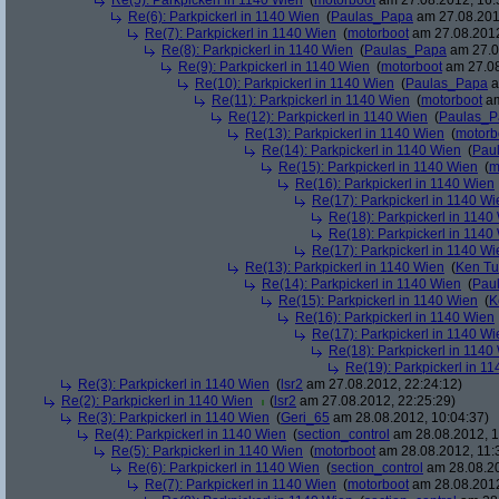
Re(5): Parkpickerl in 1140 Wien
(
motorboot
am 27.08.2012, 16:
Re(6): Parkpickerl in 1140 Wien
(
Paulas_Papa
am 27.08.201
Re(7): Parkpickerl in 1140 Wien
(
motorboot
am 27.08.2012
Re(8): Parkpickerl in 1140 Wien
(
Paulas_Papa
am 27.0
Re(9): Parkpickerl in 1140 Wien
(
motorboot
am 27.08
Re(10): Parkpickerl in 1140 Wien
(
Paulas_Papa
a
Re(11): Parkpickerl in 1140 Wien
(
motorboot
am
Re(12): Parkpickerl in 1140 Wien
(
Paulas_P
Re(13): Parkpickerl in 1140 Wien
(
motorb
Re(14): Parkpickerl in 1140 Wien
(
Pau
Re(15): Parkpickerl in 1140 Wien
(
m
Re(16): Parkpickerl in 1140 Wien
Re(17): Parkpickerl in 1140 Wi
Re(18): Parkpickerl in 1140
Re(18): Parkpickerl in 1140
Re(17): Parkpickerl in 1140 Wi
Re(13): Parkpickerl in 1140 Wien
(
Ken Tu
Re(14): Parkpickerl in 1140 Wien
(
Pau
Re(15): Parkpickerl in 1140 Wien
(
K
Re(16): Parkpickerl in 1140 Wien
Re(17): Parkpickerl in 1140 Wi
Re(18): Parkpickerl in 1140
Re(19): Parkpickerl in 1
Re(3): Parkpickerl in 1140 Wien
(
lsr2
am 27.08.2012, 22:24:12)
Re(2): Parkpickerl in 1140 Wien
(
lsr2
am 27.08.2012, 22:25:29)
Re(3): Parkpickerl in 1140 Wien
(
Geri_65
am 28.08.2012, 10:04:37)
Re(4): Parkpickerl in 1140 Wien
(
section_control
am 28.08.2012, 1
Re(5): Parkpickerl in 1140 Wien
(
motorboot
am 28.08.2012, 11:
Re(6): Parkpickerl in 1140 Wien
(
section_control
am 28.08.20
Re(7): Parkpickerl in 1140 Wien
(
motorboot
am 28.08.2012