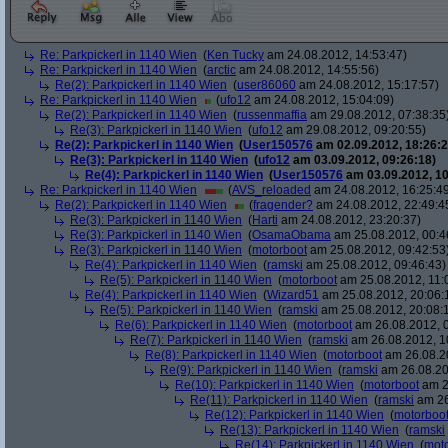
Re: Parkpickerl in 1140 Wien
(
Ken Tucky
am 24.08.2012, 14:53:47)
Re: Parkpickerl in 1140 Wien
(
arctic
am 24.08.2012, 14:55:56)
Re(2): Parkpickerl in 1140 Wien
(
user86060
am 24.08.2012, 15:17:57)
Re: Parkpickerl in 1140 Wien
(
ufo12
am 24.08.2012, 15:04:09)
Re(2): Parkpickerl in 1140 Wien
(
russenmaffia
am 29.08.2012, 07:38:35
Re(3): Parkpickerl in 1140 Wien
(
ufo12
am 29.08.2012, 09:20:55)
Re(2): Parkpickerl in 1140 Wien
(
User150576
am 02.09.2012, 18:26:2
Re(3): Parkpickerl in 1140 Wien
(
ufo12
am 03.09.2012, 09:26:18)
Re(4): Parkpickerl in 1140 Wien
(
User150576
am 03.09.2012, 10
Re: Parkpickerl in 1140 Wien
(
AVS_reloaded
am 24.08.2012, 16:25:4
Re(2): Parkpickerl in 1140 Wien
(
fragender?
am 24.08.2012, 22:49:4
Re(3): Parkpickerl in 1140 Wien
(
Harti
am 24.08.2012, 23:20:37)
Re(3): Parkpickerl in 1140 Wien
(
OsamaObama
am 25.08.2012, 00:4
Re(3): Parkpickerl in 1140 Wien
(
motorboot
am 25.08.2012, 09:42:53
Re(4): Parkpickerl in 1140 Wien
(
ramski
am 25.08.2012, 09:46:43)
Re(5): Parkpickerl in 1140 Wien
(
motorboot
am 25.08.2012, 11:
Re(4): Parkpickerl in 1140 Wien
(
Wizard51
am 25.08.2012, 20:06:
Re(5): Parkpickerl in 1140 Wien
(
ramski
am 25.08.2012, 20:08:
Re(6): Parkpickerl in 1140 Wien
(
motorboot
am 26.08.2012, 0
Re(7): Parkpickerl in 1140 Wien
(
ramski
am 26.08.2012, 1
Re(8): Parkpickerl in 1140 Wien
(
motorboot
am 26.08.20
Re(9): Parkpickerl in 1140 Wien
(
ramski
am 26.08.20
Re(10): Parkpickerl in 1140 Wien
(
motorboot
am 2
Re(11): Parkpickerl in 1140 Wien
(
ramski
am 26
Re(12): Parkpickerl in 1140 Wien
(
motorboo
Re(13): Parkpickerl in 1140 Wien
(
ramski
Re(14): Parkpickerl in 1140 Wien
(
mot