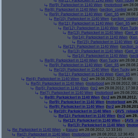
Re(11): Parkpickerl in 1140 Wien
(
Ken Tucky
am
Re(9): Parkpickerl in 1140 Wien
(
motorboot
am 28.08
Re(8): Parkpickerl in 1140 Wien
(
section_control
am 28.
Re(9): Parkpickerl in 1140 Wien
(
Geri_65
am 28.08.2
Re(10): Parkpickerl in 1140 Wien
(
section_control
Re(11): Parkpickerl in 1140 Wien
(
Geri_65
am 2
Re(12): Parkpickerl in 1140 Wien
(
Ken Tuck
Re(13): Parkpickerl in 1140 Wien
(
Geri_6
Re(14): Parkpickerl in 1140 Wien
(
Ken
Re(15): Parkpickerl in 1140 Wien
(
G
Re(12): Parkpickerl in 1140 Wien
(
section_c
Re(13): Parkpickerl in 1140 Wien
(
Geri_6
Re(14): Parkpickerl in 1140 Wien
(
sect
Re(8): Parkpickerl in 1140 Wien
(
Ken Tucky
am 28.08.2
Re(9): Parkpickerl in 1140 Wien
(
Geri_65
am 28.08.2
Re(10): Parkpickerl in 1140 Wien
(
Ken Tucky
am 2
Re(11): Parkpickerl in 1140 Wien
(
Geri_65
am 2
Re(4): Parkpickerl in 1140 Wien
(
lsr2
am 28.08.2012, 22:58:49)
Re(5): Parkpickerl in 1140 Wien
(
motorboot
am 29.08.2012, 08:
Re(6): Parkpickerl in 1140 Wien
(
lsr2
am 29.08.2012, 17:38:
Re(7): Parkpickerl in 1140 Wien
(
motorboot
am 29.08.2012
Re(8): Parkpickerl in 1140 Wien
(
lsr2
am 29.08.2012, 
Re(9): Parkpickerl in 1140 Wien
(
motorboot
am 29.
Re(9): Parkpickerl in 1140 Wien
(
lsr2
am 29.08.201
Re(10): Parkpickerl in 1140 Wien
(
AVS_reload
Re(11): Parkpickerl in 1140 Wien
(
lsr2
am 29.
Re(12): Parkpickerl in 1140 Wien
(
AVS_r
Re(13): Parkpickerl in 1140 Wien
(
motor
Re: Parkpickerl in 1140 Wien
(
raiuno
am 28.08.2012, 12:33:16)
Re(2): Parkpickerl in 1140 Wien
(
motorboot
am 28.08.2012, 12:36:45)