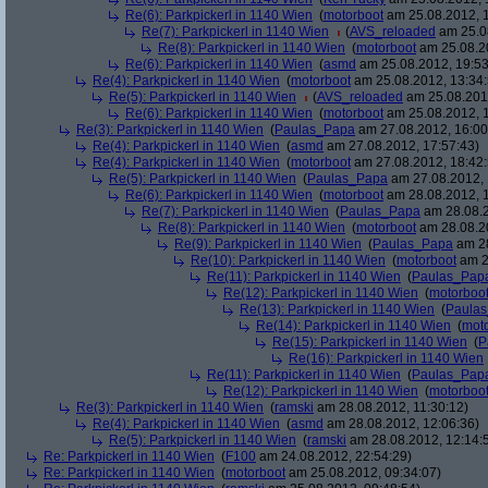
Re(6): Parkpickerl in 1140 Wien
(
motorboot
am 25.08.2012, 1
Re(7): Parkpickerl in 1140 Wien
(
AVS_reloaded
am 25.08
Re(8): Parkpickerl in 1140 Wien
(
motorboot
am 25.08.20
Re(6): Parkpickerl in 1140 Wien
(
asmd
am 25.08.2012, 19:53
Re(4): Parkpickerl in 1140 Wien
(
motorboot
am 25.08.2012, 13:34:
Re(5): Parkpickerl in 1140 Wien
(
AVS_reloaded
am 25.08.2012
Re(6): Parkpickerl in 1140 Wien
(
motorboot
am 25.08.2012, 1
Re(3): Parkpickerl in 1140 Wien
(
Paulas_Papa
am 27.08.2012, 16:00
Re(4): Parkpickerl in 1140 Wien
(
asmd
am 27.08.2012, 17:57:43)
Re(4): Parkpickerl in 1140 Wien
(
motorboot
am 27.08.2012, 18:42:
Re(5): Parkpickerl in 1140 Wien
(
Paulas_Papa
am 27.08.2012, 
Re(6): Parkpickerl in 1140 Wien
(
motorboot
am 28.08.2012, 1
Re(7): Parkpickerl in 1140 Wien
(
Paulas_Papa
am 28.08.2
Re(8): Parkpickerl in 1140 Wien
(
motorboot
am 28.08.20
Re(9): Parkpickerl in 1140 Wien
(
Paulas_Papa
am 28
Re(10): Parkpickerl in 1140 Wien
(
motorboot
am 2
Re(11): Parkpickerl in 1140 Wien
(
Paulas_Pap
Re(12): Parkpickerl in 1140 Wien
(
motorboo
Re(13): Parkpickerl in 1140 Wien
(
Paula
Re(14): Parkpickerl in 1140 Wien
(
mot
Re(15): Parkpickerl in 1140 Wien
(
P
Re(16): Parkpickerl in 1140 Wien
Re(11): Parkpickerl in 1140 Wien
(
Paulas_Pap
Re(12): Parkpickerl in 1140 Wien
(
motorboo
Re(3): Parkpickerl in 1140 Wien
(
ramski
am 28.08.2012, 11:30:12)
Re(4): Parkpickerl in 1140 Wien
(
asmd
am 28.08.2012, 12:06:36)
Re(5): Parkpickerl in 1140 Wien
(
ramski
am 28.08.2012, 12:14:
Re: Parkpickerl in 1140 Wien
(
F100
am 24.08.2012, 22:54:29)
Re: Parkpickerl in 1140 Wien
(
motorboot
am 25.08.2012, 09:34:07)