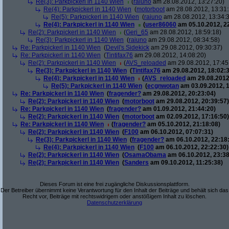
Re(3): Parkpickerl in 1140 Wien
(
raiuno
am 28.08.2012, 13:27:20)
Re(4): Parkpickerl in 1140 Wien
(
motorboot
am 28.08.2012, 13:31:
Re(5): Parkpickerl in 1140 Wien
(
raiuno
am 28.08.2012, 13:34:
Re(4): Parkpickerl in 1140 Wien
(
user86060
am 05.10.2012, 22
Re(2): Parkpickerl in 1140 Wien
(
Geri_65
am 28.08.2012, 18:59:18)
Re(3): Parkpickerl in 1140 Wien
(
raiuno
am 29.08.2012, 08:34:58)
Re: Parkpickerl in 1140 Wien
(
Devil's Sidekick
am 29.08.2012, 09:30:37)
Re: Parkpickerl in 1140 Wien
(
Tintifax76
am 29.08.2012, 14:08:20)
Re(2): Parkpickerl in 1140 Wien
(
AVS_reloaded
am 29.08.2012, 17:45
Re(3): Parkpickerl in 1140 Wien
(
Tintifax76
am 29.08.2012, 18:02:3
Re(4): Parkpickerl in 1140 Wien
(
AVS_reloaded
am 29.08.2012
Re(5): Parkpickerl in 1140 Wien
(
ecgnwotan
am 03.09.2012, 1
Re: Parkpickerl in 1140 Wien
(
fragender?
am 29.08.2012, 20:23:04)
Re(2): Parkpickerl in 1140 Wien
(
motorboot
am 29.08.2012, 20:39:57)
Re: Parkpickerl in 1140 Wien
(
fragender?
am 01.09.2012, 21:44:20)
Re(2): Parkpickerl in 1140 Wien
(
motorboot
am 02.09.2012, 17:16:50)
Re: Parkpickerl in 1140 Wien
(
fragender?
am 05.10.2012, 21:18:08)
Re(2): Parkpickerl in 1140 Wien
(
F100
am 06.10.2012, 07:07:31)
Re(3): Parkpickerl in 1140 Wien
(
fragender?
am 06.10.2012, 22:18
Re(4): Parkpickerl in 1140 Wien
(
F100
am 06.10.2012, 22:22:30)
Re(2): Parkpickerl in 1140 Wien
(
OsamaObama
am 06.10.2012, 23:38
Re(2): Parkpickerl in 1140 Wien
(
Sanders
am 09.10.2012, 11:25:38)
Dieses Forum ist eine frei zugängliche Diskussionsplattform.
Der Betreiber übernimmt keine Verantwortung für den Inhalt der Beiträge und behält sich das
Recht vor, Beiträge mit rechtswidrigem oder anstößigem Inhalt zu löschen.
Datenschutzerklärung