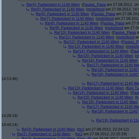
Re(4): Parkpickerl in 1140 Wien
(
Paulas_Papa
am 27.08.2012, 16
Re(5): Parkpickerl in 1140 Wien
(
motorboot
am 27.08.2012, 16:
Re(6): Parkpickerl in 1140 Wien
(
Paulas_Papa
am 27.08.201
Re(7): Parkpickerl in 1140 Wien
(
motorboot
am 27.08.2012
Re(8): Parkpickerl in 1140 Wien
(
Paulas_Papa
am 27.0
Re(9): Parkpickerl in 1140 Wien
(
motorboot
am 27.08
Re(10): Parkpickerl in 1140 Wien
(
Paulas_Papa
a
Re(11): Parkpickerl in 1140 Wien
(
motorboot
am
Re(12): Parkpickerl in 1140 Wien
(
Paulas_P
Re(13): Parkpickerl in 1140 Wien
(
motorb
Re(14): Parkpickerl in 1140 Wien
(
Pau
Re(15): Parkpickerl in 1140 Wien
(
m
Re(16): Parkpickerl in 1140 Wien
Re(17): Parkpickerl in 1140 Wi
Re(18): Parkpickerl in 1140
Re(18): Parkpickerl in 1140
14:13:46)
Re(17): Parkpickerl in 1140 Wi
Re(13): Parkpickerl in 1140 Wien
(
Ken Tu
Re(14): Parkpickerl in 1140 Wien
(
Pau
Re(15): Parkpickerl in 1140 Wien
(
K
Re(16): Parkpickerl in 1140 Wien
Re(17): Parkpickerl in 1140 Wi
Re(18): Parkpickerl in 1140
14:28:19)
Re(19): Parkpickerl in 1
14:44:14)
Re(3): Parkpickerl in 1140 Wien
(
lsr2
am 27.08.2012, 22:24:12)
Re(2): Parkpickerl in 1140 Wien
(
lsr2
am 27.08.2012, 22:25:29)
Re(3): Parkpickerl in 1140 Wien
(
Geri_65
am 28.08.2012, 10:04:37)