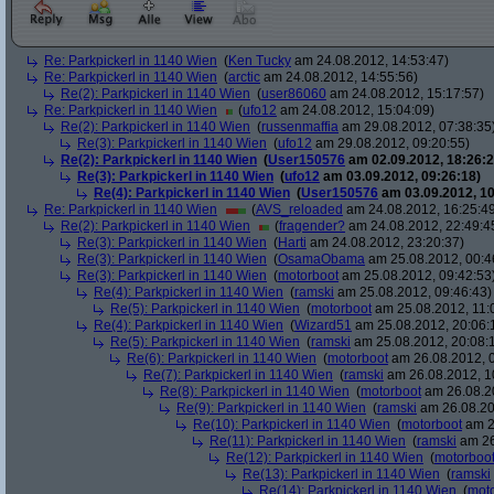
Re: Parkpickerl in 1140 Wien
(
Ken Tucky
am 24.08.2012, 14:53:47)
Re: Parkpickerl in 1140 Wien
(
arctic
am 24.08.2012, 14:55:56)
Re(2): Parkpickerl in 1140 Wien
(
user86060
am 24.08.2012, 15:17:57)
Re: Parkpickerl in 1140 Wien
(
ufo12
am 24.08.2012, 15:04:09)
Re(2): Parkpickerl in 1140 Wien
(
russenmaffia
am 29.08.2012, 07:38:35
Re(3): Parkpickerl in 1140 Wien
(
ufo12
am 29.08.2012, 09:20:55)
Re(2): Parkpickerl in 1140 Wien
(
User150576
am 02.09.2012, 18:26:2
Re(3): Parkpickerl in 1140 Wien
(
ufo12
am 03.09.2012, 09:26:18)
Re(4): Parkpickerl in 1140 Wien
(
User150576
am 03.09.2012, 10
Re: Parkpickerl in 1140 Wien
(
AVS_reloaded
am 24.08.2012, 16:25:4
Re(2): Parkpickerl in 1140 Wien
(
fragender?
am 24.08.2012, 22:49:4
Re(3): Parkpickerl in 1140 Wien
(
Harti
am 24.08.2012, 23:20:37)
Re(3): Parkpickerl in 1140 Wien
(
OsamaObama
am 25.08.2012, 00:4
Re(3): Parkpickerl in 1140 Wien
(
motorboot
am 25.08.2012, 09:42:53
Re(4): Parkpickerl in 1140 Wien
(
ramski
am 25.08.2012, 09:46:43)
Re(5): Parkpickerl in 1140 Wien
(
motorboot
am 25.08.2012, 11:
Re(4): Parkpickerl in 1140 Wien
(
Wizard51
am 25.08.2012, 20:06:
Re(5): Parkpickerl in 1140 Wien
(
ramski
am 25.08.2012, 20:08:
Re(6): Parkpickerl in 1140 Wien
(
motorboot
am 26.08.2012, 0
Re(7): Parkpickerl in 1140 Wien
(
ramski
am 26.08.2012, 1
Re(8): Parkpickerl in 1140 Wien
(
motorboot
am 26.08.20
Re(9): Parkpickerl in 1140 Wien
(
ramski
am 26.08.20
Re(10): Parkpickerl in 1140 Wien
(
motorboot
am 2
Re(11): Parkpickerl in 1140 Wien
(
ramski
am 26
Re(12): Parkpickerl in 1140 Wien
(
motorboo
Re(13): Parkpickerl in 1140 Wien
(
ramski
Re(14): Parkpickerl in 1140 Wien
(
mot