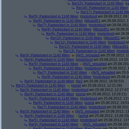
Re(15): Parkpickerl in 1140 Wien
(
r
Re(16): Parkpickerl in 1140 Wien
Re(17): Parkpickerl in 1140 Wi
Re(5): Parkpickerl in 1140 Wien
(
motorboot
am 26.08.2012, 09:
Re(6): Parkpickerl in 1140 Wien
(
Wizard51
am 26.08.2012, 1
Re(7): Parkpickerl in 1140 Wien
(
motorboot
am 26.08.2012
Re(8): Parkpickerl in 1140 Wien
(
Wizard51
am 26.08.20
Re(9): Parkpickerl in 1140 Wien
(
motorboot
am 26.08
Re(10): Parkpickerl in 1140 Wien
(
Wizard51
am 26
Re(11): Parkpickerl in 1140 Wien
(
motorboot
am
Re(12): Parkpickerl in 1140 Wien
(
Wizard51
Re(13): Parkpickerl in 1140 Wien
(
motorb
Re(3): Parkpickerl in 1140 Wien
(
AVS_reloaded
am 25.08.2012, 13
Re(4): Parkpickerl in 1140 Wien
(
motorboot
am 25.08.2012, 13:33:
Re(5): Parkpickerl in 1140 Wien
(
AVS_reloaded
am 25.08.2012
Re(6): Parkpickerl in 1140 Wien
(
motorboot
am 25.08.2012, 1
Re(7): Parkpickerl in 1140 Wien
(
AVS_reloaded
am 25.08
Re(8): Parkpickerl in 1140 Wien
(
motorboot
am 25.08.20
Re(4): Parkpickerl in 1140 Wien
(
lsr2
am 25.08.2012, 16:50:53)
Re(2): Parkpickerl in 1140 Wien
(
asmd
am 25.08.2012, 12:21:26)
Re(3): Parkpickerl in 1140 Wien
(
motorboot
am 25.08.2012, 12:27:47
Re(4): Parkpickerl in 1140 Wien
(
asmd
am 25.08.2012, 13:29:21)
Re(5): Parkpickerl in 1140 Wien
(
motorboot
am 25.08.2012, 13:
Re(6): Parkpickerl in 1140 Wien
(
asmd
am 25.08.2012, 19:51
Re(7): Parkpickerl in 1140 Wien
(
motorboot
am 26.08.2012
Re(3): Parkpickerl in 1140 Wien
(
AVS_reloaded
am 25.08.2012, 13
Re(4): Parkpickerl in 1140 Wien
(
asmd
am 25.08.2012, 13:28:15
Re(5): Parkpickerl in 1140 Wien
(
motorboot
am 25.08.2012, 13:
Re(5): Parkpickerl in 1140 Wien
(
AVS_reloaded
am 25.08.2012
Re(6): Parkpickerl in 1140 Wien
(
Ken Tucky
am 25.08.2012, 