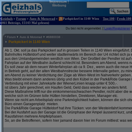
Impressum
|
Werbung
Geizhals
»
Forum
»
Auto & Motorrad
»
Parkpickerl in 1140 Wien
Top-100
|
Fresh-100
(461 Beiträge, 15143 Mal gelesen)
Du bist nicht angemeldet. [
Login/Registrieren
]
^
Forum
Auto & Motorrad
#
6880038
Parkpickerl in 1140 Wien
Ab 1. Okt. soll ja das Parkpickerl auf in grossen Teilen in 1140 Wien eingeführ
Bahnhofes Hütteldorf und weiter stadteinwärts im Bereich der U4 richtet sich j
aus den Umlandgemeinden westlich von Wien. Der Großteil der Pendler ist auf
Fahrplan auf der Westbahn äußerst schlecht ist. Besonders am Abend, wenns na
Es soll zwar ab dem neuen Winterfahrplan ab ca 9. Dez., wenn auch die neue H
in Betrieb geht, auf der alten Westbahnstrecke bessere Intervalle geben, zu mind
am Abend zu keiner Verdichtung der Züge ab Wien-West im Nahverkehr geben.
Was bleibt einem dann anderes übrig und den Kübel in der Park&Ride Garage in 
Verbindung mit einer Jahrekarte der WienerLinien knapp unter € 500,-.
ist übers Jahr gerechnet, ein Haufen Geld, Geld dass wieder wo anders fehlt.
Diese Maßnahme trifft nur die einkommensschwachen Pendler, nicht aber die w
welche sich im Grünen tolle Hütten hinstellen, Direktoren, Manager etc.
Wenn sie nicht am Arbeitsplatz eine Parkmöglichkeit haben, können die sich oh
Büro einen Garagenplatz mieten.
Die Park&Ride Garage Hütteldorf hat ihre Tücken: von der Westeinfahrt komme
Bei der Ausfahrt aus der Garage ist die Grünphase der Ampel äusserst kurz, un
Rausfahren mehrere Ampfelphasen.
So, an die Betroffenen, sofern hier jamand davon hier im Forum mitliest: was w