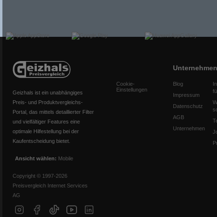
Unternehme
Cookie-
Blog
I
Einstellungen
f
Geizhals ist ein unabhängiges
Impressum
Preis- und Produktvergleichs-
W
Datenschutz
s
Portal, das mittels detaillierter Filter
AGB
T
und vielfältiger Features eine
Unternehmen
optimale Hilfestellung bei der
J
Kaufentscheidung bietet.
P
Ansicht wählen:
Mobile
Copyright © 1997-2026
Preisvergleich Internet Services
AG