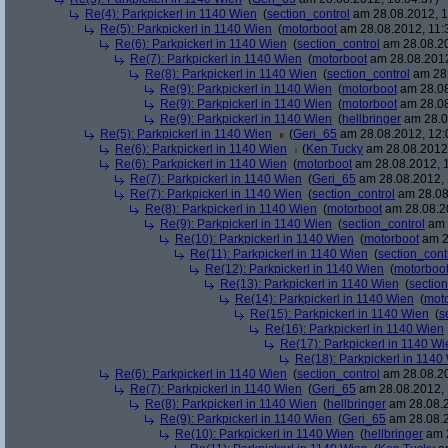
Re(4): Parkpickerl in 1140 Wien
(
section_control
am 28.08.2012, 1
Re(5): Parkpickerl in 1140 Wien
(
motorboot
am 28.08.2012, 11:
Re(6): Parkpickerl in 1140 Wien
(
section_control
am 28.08.20
Re(7): Parkpickerl in 1140 Wien
(
motorboot
am 28.08.2012
Re(8): Parkpickerl in 1140 Wien
(
section_control
am 28.
Re(9): Parkpickerl in 1140 Wien
(
motorboot
am 28.08
Re(9): Parkpickerl in 1140 Wien
(
motorboot
am 28.08
Re(9): Parkpickerl in 1140 Wien
(
hellbringer
am 28.0
Re(5): Parkpickerl in 1140 Wien
(
Geri_65
am 28.08.2012, 12:
Re(6): Parkpickerl in 1140 Wien
(
Ken Tucky
am 28.08.2012,
Re(6): Parkpickerl in 1140 Wien
(
motorboot
am 28.08.2012, 1
Re(7): Parkpickerl in 1140 Wien
(
Geri_65
am 28.08.2012, 
Re(7): Parkpickerl in 1140 Wien
(
section_control
am 28.08
Re(8): Parkpickerl in 1140 Wien
(
motorboot
am 28.08.20
Re(9): Parkpickerl in 1140 Wien
(
section_control
am 
Re(10): Parkpickerl in 1140 Wien
(
motorboot
am 2
Re(11): Parkpickerl in 1140 Wien
(
section_cont
Re(12): Parkpickerl in 1140 Wien
(
motorboo
Re(13): Parkpickerl in 1140 Wien
(
section
Re(14): Parkpickerl in 1140 Wien
(
mot
Re(15): Parkpickerl in 1140 Wien
(
s
Re(16): Parkpickerl in 1140 Wien
Re(17): Parkpickerl in 1140 Wi
Re(18): Parkpickerl in 1140
Re(6): Parkpickerl in 1140 Wien
(
section_control
am 28.08.20
Re(7): Parkpickerl in 1140 Wien
(
Geri_65
am 28.08.2012, 
Re(8): Parkpickerl in 1140 Wien
(
hellbringer
am 28.08.2
Re(9): Parkpickerl in 1140 Wien
(
Geri_65
am 28.08.2
Re(10): Parkpickerl in 1140 Wien
(
hellbringer
am 2