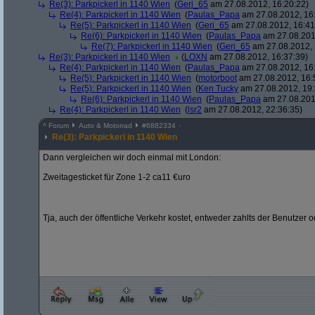
Re(3): Parkpickerl in 1140 Wien
(
Geri_65
am 27.08.2012, 16:20:22)
Re(4): Parkpickerl in 1140 Wien
(
Paulas_Papa
am 27.08.2012, 16
Re(5): Parkpickerl in 1140 Wien
(
Geri_65
am 27.08.2012, 16:41
Re(6): Parkpickerl in 1140 Wien
(
Paulas_Papa
am 27.08.201
Re(7): Parkpickerl in 1140 Wien
(
Geri_65
am 27.08.2012, 
Re(3): Parkpickerl in 1140 Wien
(
LOXN
am 27.08.2012, 16:37:39)
Re(4): Parkpickerl in 1140 Wien
(
Paulas_Papa
am 27.08.2012, 16
Re(5): Parkpickerl in 1140 Wien
(
motorboot
am 27.08.2012, 16:
Re(5): Parkpickerl in 1140 Wien
(
Ken Tucky
am 27.08.2012, 19:
Re(6): Parkpickerl in 1140 Wien
(
Paulas_Papa
am 27.08.201
Re(4): Parkpickerl in 1140 Wien
(
lsr2
am 27.08.2012, 22:36:35)
^
Forum
Auto & Motorrad
#
6882334
Re(3): Parkpickerl in 1140 Wien
Dann vergleichen wir doch einmal mit London:
Zweitagesticket für Zone 1-2 ca11 €uro
Tja, auch der öffentliche Verkehr kostet, entweder zahlts der Benutzer o