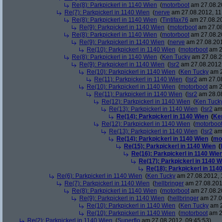
Re(8): Parkpickerl in 1140 Wien
(
motorboot
am 27.08.20
Re(7): Parkpickerl in 1140 Wien
(
nerve
am 27.08.2012, 11
Re(8): Parkpickerl in 1140 Wien
(
Tintifax76
am 27.08.20
Re(9): Parkpickerl in 1140 Wien
(
motorboot
am 27.08
Re(8): Parkpickerl in 1140 Wien
(
motorboot
am 27.08.20
Re(9): Parkpickerl in 1140 Wien
(
nerve
am 27.08.201
Re(10): Parkpickerl in 1140 Wien
(
motorboot
am 2
Re(8): Parkpickerl in 1140 Wien
(
Ken Tucky
am 27.08.2
Re(9): Parkpickerl in 1140 Wien
(
lsr2
am 27.08.2012,
Re(10): Parkpickerl in 1140 Wien
(
Ken Tucky
am 2
Re(11): Parkpickerl in 1140 Wien
(
lsr2
am 27.08
Re(10): Parkpickerl in 1140 Wien
(
motorboot
am 2
Re(11): Parkpickerl in 1140 Wien
(
lsr2
am 28.08
Re(12): Parkpickerl in 1140 Wien
(
Ken Tuck
Re(13): Parkpickerl in 1140 Wien
(
lsr2
am 
Re(14): Parkpickerl in 1140 Wien
(
Ke
Re(12): Parkpickerl in 1140 Wien
(
motorboo
Re(13): Parkpickerl in 1140 Wien
(
lsr2
am 
Re(14): Parkpickerl in 1140 Wien
(
mo
Re(15): Parkpickerl in 1140 Wien
(
Re(16): Parkpickerl in 1140 Wie
Re(17): Parkpickerl in 1140 W
Re(18): Parkpickerl in 114
Re(6): Parkpickerl in 1140 Wien
(
Ken Tucky
am 27.08.2012, 
Re(7): Parkpickerl in 1140 Wien
(
hellbringer
am 27.08.201
Re(8): Parkpickerl in 1140 Wien
(
motorboot
am 27.08.20
Re(9): Parkpickerl in 1140 Wien
(
hellbringer
am 27.0
Re(10): Parkpickerl in 1140 Wien
(
Ken Tucky
am 2
Re(10): Parkpickerl in 1140 Wien
(
motorboot
am 2
Re(2): Parkpickerl in 1140 Wien
(
Superflo
am 27.08.2012, 09:45:53)