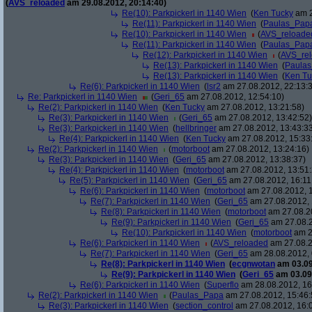
(
AVS_reloaded
am 29.08.2012, 20:14:40)
Re(10): Parkpickerl in 1140 Wien
(
Ken Tucky
am 2
Re(11): Parkpickerl in 1140 Wien
(
Paulas_Pap
Re(10): Parkpickerl in 1140 Wien
(
AVS_reloade
Re(11): Parkpickerl in 1140 Wien
(
Paulas_Pap
Re(12): Parkpickerl in 1140 Wien
(
AVS_re
Re(13): Parkpickerl in 1140 Wien
(
Paula
Re(13): Parkpickerl in 1140 Wien
(
Ken Tu
Re(6): Parkpickerl in 1140 Wien
(
lsr2
am 27.08.2012, 22:13:
Re: Parkpickerl in 1140 Wien
(
Geri_65
am 27.08.2012, 12:54:10)
Re(2): Parkpickerl in 1140 Wien
(
Ken Tucky
am 27.08.2012, 13:21:58)
Re(3): Parkpickerl in 1140 Wien
(
Geri_65
am 27.08.2012, 13:42:52)
Re(3): Parkpickerl in 1140 Wien
(
hellbringer
am 27.08.2012, 13:43:3
Re(4): Parkpickerl in 1140 Wien
(
Ken Tucky
am 27.08.2012, 15:33
Re(2): Parkpickerl in 1140 Wien
(
motorboot
am 27.08.2012, 13:24:16)
Re(3): Parkpickerl in 1140 Wien
(
Geri_65
am 27.08.2012, 13:38:37)
Re(4): Parkpickerl in 1140 Wien
(
motorboot
am 27.08.2012, 13:51:
Re(5): Parkpickerl in 1140 Wien
(
Geri_65
am 27.08.2012, 16:11
Re(6): Parkpickerl in 1140 Wien
(
motorboot
am 27.08.2012, 1
Re(7): Parkpickerl in 1140 Wien
(
Geri_65
am 27.08.2012, 
Re(8): Parkpickerl in 1140 Wien
(
motorboot
am 27.08.20
Re(9): Parkpickerl in 1140 Wien
(
Geri_65
am 27.08.2
Re(10): Parkpickerl in 1140 Wien
(
motorboot
am 2
Re(6): Parkpickerl in 1140 Wien
(
AVS_reloaded
am 27.08.2
Re(7): Parkpickerl in 1140 Wien
(
Geri_65
am 28.08.2012, 
Re(8): Parkpickerl in 1140 Wien
(
ecgnwotan
am 03.09
Re(9): Parkpickerl in 1140 Wien
(
Geri_65
am 03.09.
Re(6): Parkpickerl in 1140 Wien
(
Superflo
am 28.08.2012, 16
Re(2): Parkpickerl in 1140 Wien
(
Paulas_Papa
am 27.08.2012, 15:46:
Re(3): Parkpickerl in 1140 Wien
(
section_control
am 27.08.2012, 16: