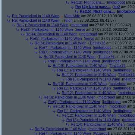
Re(13): Nicht ganz....
(
motorboot
am 29
Re(14): Nicht ganz....
(
lsr2
am 29.08
Re(15): Nicht ganz....
(
motorboo
Re: Parkpickerl in 1140 Wien
(
AideAide
am 26.08.2012, 10:08:38)
Re: Parkpickerl in 1140 Wien
(
tridh
am 27.08.2012, 08:41:57)
Re(2): Parkpickerl in 1140 Wien
(
motorboot
am 27.08.2012, 09:02:42)
Re(3): Parkpickerl in 1140 Wien
(
nerve
am 27.08.2012, 09:32:52)
Re(4): Parkpickerl in 1140 Wien
(
motorboot
am 27.08.2012, 09:39:
Re(5): Parkpickerl in 1140 Wien
(
nerve
am 27.08.2012, 10:10:2
Re(6): Parkpickerl in 1140 Wien
(
Tintifax76
am 27.08.2012, 1
Re(7): Parkpickerl in 1140 Wien
(
motorboot
am 27.08.2012
Re(7): Parkpickerl in 1140 Wien
(
hellbringer
am 27.08.2012
Re(8): Parkpickerl in 1140 Wien
(
Tintifax76
am 27.08.20
Re(9): Parkpickerl in 1140 Wien
(
hellbringer
am 27.0
Re(10): Parkpickerl in 1140 Wien
(
Tintifax76
am 27
Re(11): Parkpickerl in 1140 Wien
(
hellbringer
a
Re(12): Parkpickerl in 1140 Wien
(
Tintifax76
Re(13): Parkpickerl in 1140 Wien
(
hellbri
Re(10): Parkpickerl in 1140 Wien
(
motorboot
am 2
Re(11): Parkpickerl in 1140 Wien
(
hellbringer
a
Re(12): Parkpickerl in 1140 Wien
(
motorboo
Re(8): Parkpickerl in 1140 Wien
(
motorboot
am 27.08.20
Re(9): Parkpickerl in 1140 Wien
(
hellbringer
am 27.0
Re(10): Parkpickerl in 1140 Wien
(
motorboot
am 2
Re(11): Parkpickerl in 1140 Wien
(
hellbringer
a
Re(12): Parkpickerl in 1140 Wien
(
motorboo
Re(13): Parkpickerl in 1140 Wien
(
hellbri
Re(14): Parkpickerl in 1140 Wien
(
mot
Re(6): Parkpickerl in 1140 Wien
(
motorboot
am 27.08.2012, 1
Re(7): Parkpickerl in 1140 Wien
(
Wizard51
am 27.08.2012,