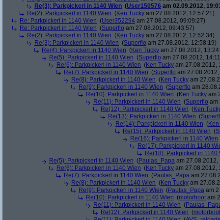
Re(3): Parkpickerl in 1140 Wien
(
User150576
am 02.09.2012, 19:0
Re(2): Parkpickerl in 1140 Wien
(
Ken Tucky
am 27.08.2012, 12:57:21)
Re: Parkpickerl in 1140 Wien
(
User352294
am 27.08.2012, 09:09:27)
Re: Parkpickerl in 1140 Wien
(
Superflo
am 27.08.2012, 09:43:57)
Re(2): Parkpickerl in 1140 Wien
(
Ken Tucky
am 27.08.2012, 12:52:34)
Re(3): Parkpickerl in 1140 Wien
(
Superflo
am 27.08.2012, 12:58:19)
Re(4): Parkpickerl in 1140 Wien
(
Ken Tucky
am 27.08.2012, 13:24
Re(5): Parkpickerl in 1140 Wien
(
Superflo
am 27.08.2012, 14:11
Re(6): Parkpickerl in 1140 Wien
(
Ken Tucky
am 27.08.2012, 
Re(7): Parkpickerl in 1140 Wien
(
Superflo
am 27.08.2012, 
Re(8): Parkpickerl in 1140 Wien
(
Ken Tucky
am 27.08.2
Re(9): Parkpickerl in 1140 Wien
(
Superflo
am 28.08.2
Re(10): Parkpickerl in 1140 Wien
(
Ken Tucky
am 2
Re(11): Parkpickerl in 1140 Wien
(
Superflo
am 2
Re(12): Parkpickerl in 1140 Wien
(
Ken Tuck
Re(13): Parkpickerl in 1140 Wien
(
Superf
Re(14): Parkpickerl in 1140 Wien
(
Ken
Re(15): Parkpickerl in 1140 Wien
(
S
Re(16): Parkpickerl in 1140 Wien
Re(17): Parkpickerl in 1140 Wi
Re(18): Parkpickerl in 1140
Re(5): Parkpickerl in 1140 Wien
(
Paulas_Papa
am 27.08.2012, 
Re(6): Parkpickerl in 1140 Wien
(
Ken Tucky
am 27.08.2012, 
Re(7): Parkpickerl in 1140 Wien
(
Paulas_Papa
am 27.08.2
Re(8): Parkpickerl in 1140 Wien
(
Ken Tucky
am 27.08.2
Re(9): Parkpickerl in 1140 Wien
(
Paulas_Papa
am 27
Re(10): Parkpickerl in 1140 Wien
(
motorboot
am 2
Re(11): Parkpickerl in 1140 Wien
(
Paulas_Pap
Re(12): Parkpickerl in 1140 Wien
(
motorboo
Re(11): Parkpickerl in 1140 Wien
(
AVS_reload