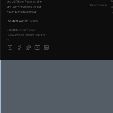
T
und vielfältiger Features eine
Unternehmen
optimale Hilfestellung bei der
J
Kaufentscheidung bietet.
P
Ansicht wählen:
Mobile
Copyright © 1997-2026
Preisvergleich Internet Services
AG