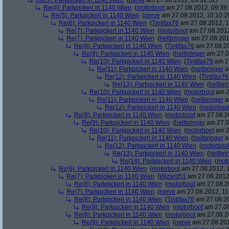
Re(3): Parkpickerl in 1140 Wien
(
nerve
am 27.08.2012, 09:32:52)
Re(4): Parkpickerl in 1140 Wien
(
motorboot
am 27.08.2012, 09:39:
Re(5): Parkpickerl in 1140 Wien
(
nerve
am 27.08.2012, 10:10:2
Re(6): Parkpickerl in 1140 Wien
(
Tintifax76
am 27.08.2012, 1
Re(7): Parkpickerl in 1140 Wien
(
motorboot
am 27.08.2012
Re(7): Parkpickerl in 1140 Wien
(
hellbringer
am 27.08.2012
Re(8): Parkpickerl in 1140 Wien
(
Tintifax76
am 27.08.20
Re(9): Parkpickerl in 1140 Wien
(
hellbringer
am 27.0
Re(10): Parkpickerl in 1140 Wien
(
Tintifax76
am 27
Re(11): Parkpickerl in 1140 Wien
(
hellbringer
a
Re(12): Parkpickerl in 1140 Wien
(
Tintifax76
Re(13): Parkpickerl in 1140 Wien
(
hellbri
Re(10): Parkpickerl in 1140 Wien
(
motorboot
am 2
Re(11): Parkpickerl in 1140 Wien
(
hellbringer
a
Re(12): Parkpickerl in 1140 Wien
(
motorboo
Re(8): Parkpickerl in 1140 Wien
(
motorboot
am 27.08.20
Re(9): Parkpickerl in 1140 Wien
(
hellbringer
am 27.0
Re(10): Parkpickerl in 1140 Wien
(
motorboot
am 2
Re(11): Parkpickerl in 1140 Wien
(
hellbringer
a
Re(12): Parkpickerl in 1140 Wien
(
motorboo
Re(13): Parkpickerl in 1140 Wien
(
hellbri
Re(14): Parkpickerl in 1140 Wien
(
mot
Re(6): Parkpickerl in 1140 Wien
(
motorboot
am 27.08.2012, 1
Re(7): Parkpickerl in 1140 Wien
(
Wizard51
am 27.08.2012,
Re(8): Parkpickerl in 1140 Wien
(
motorboot
am 27.08.20
Re(7): Parkpickerl in 1140 Wien
(
nerve
am 27.08.2012, 11
Re(8): Parkpickerl in 1140 Wien
(
Tintifax76
am 27.08.20
Re(9): Parkpickerl in 1140 Wien
(
motorboot
am 27.08
Re(8): Parkpickerl in 1140 Wien
(
motorboot
am 27.08.20
Re(9): Parkpickerl in 1140 Wien
(
nerve
am 27.08.201