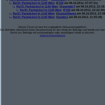
Re(2): Parkpickerl in 1140 Wien
(
F100
am 06.10.2012, 07:07:31)
Re(3): Parkpickerl in 1140 Wien
(
fragender?
am 06.10.2012, 22:18
Re(4): Parkpickerl in 1140 Wien
(
F100
am 06.10.2012, 22:22:30)
Re(2): Parkpickerl in 1140 Wien
(
OsamaObama
am 06.10.2012, 23:38
Re(2): Parkpickerl in 1140 Wien
(
Sanders
am 09.10.2012, 11:25:38)
Dieses Forum ist eine frei zugängliche Diskussionsplattform.
Der Betreiber übernimmt keine Verantwortung für den Inhalt der Beiträge und behält sich das
Recht vor, Beiträge mit rechtswidrigem oder anstößigem Inhalt zu löschen.
Datenschutzerklärung