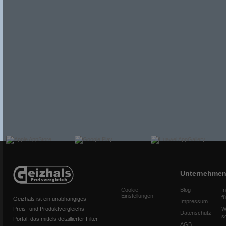
Unternehme
Cookie-
Blog
I
Einstellungen
f
Geizhals ist ein unabhängiges
Impressum
Preis- und Produktvergleichs-
W
Datenschutz
s
Portal, das mittels detaillierter Filter
AGB