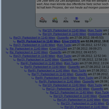
Die 26er wird zur Zeit ausgebaut, um mal ein Beispiel
wert. Also man könnte das öffentliche Netz sicher noch
Ist halt kein Prozess, der von heute auf morgen passier
Re(10): Parkpickerl in 1140 Wien
(
Ken Tucky
am 2
Re(10): Parkpickerl in 1140 Wien
(
motorboot
am 2
Re(2): Parkpickerl in 1140 Wien
(
Superflo
am 27.08.2012, 09:45:53)
Re(3): Parkpickerl in 1140 Wien
(
User150576
am 02.09.2012, 19:0
Re(2): Parkpickerl in 1140 Wien
(
Ken Tucky
am 27.08.2012, 12:57:21)
Re: Parkpickerl in 1140 Wien
(
User352294
am 27.08.2012, 09:09:27)
Re: Parkpickerl in 1140 Wien
(
Superflo
am 27.08.2012, 09:43:57)
Re(2): Parkpickerl in 1140 Wien
(
Ken Tucky
am 27.08.2012, 12:52:34)
Re(3): Parkpickerl in 1140 Wien
(
Superflo
am 27.08.2012, 12:58:19)
Re(4): Parkpickerl in 1140 Wien
(
Ken Tucky
am 27.08.2012, 13:24
Re(5): Parkpickerl in 1140 Wien
(
Superflo
am 27.08.2012, 14:11
Re(6): Parkpickerl in 1140 Wien
(
Ken Tucky
am 27.08.2012, 
Re(7): Parkpickerl in 1140 Wien
(
Superflo
am 27.08.2012, 
Re(8): Parkpickerl in 1140 Wien
(
Ken Tucky
am 27.08.2
Re(9): Parkpickerl in 1140 Wien
(
Superflo
am 28.08.2
Re(10): Parkpickerl in 1140 Wien
(
Ken Tucky
am 2
Re(11): Parkpickerl in 1140 Wien
(
Superflo
am 2
Re(12): Parkpickerl in 1140 Wien
(
Ken Tuck
Re(13): Parkpickerl in 1140 Wien
(
Superf
Re(14): Parkpickerl in 1140 Wien
(
Ken
Re(15): Parkpickerl in 1140 Wien
(
S
Re(16): Parkpickerl in 1140 Wien