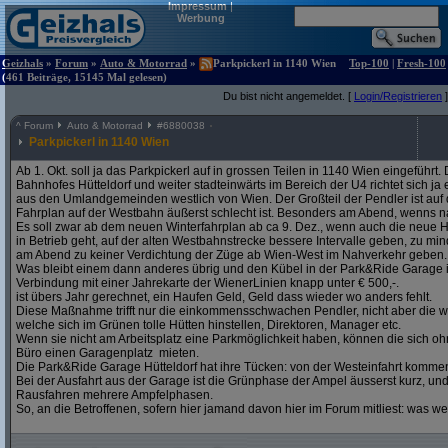
Impressum
|
Werbung
Geizhals
»
Forum
»
Auto & Motorrad
»
Parkpickerl in 1140 Wien
Top-100
|
Fresh-100
(461 Beiträge, 15145 Mal gelesen)
Du bist nicht angemeldet. [
Login/Registrieren
]
^
Forum
Auto & Motorrad
#
6880038
Parkpickerl in 1140 Wien
Ab 1. Okt. soll ja das Parkpickerl auf in grossen Teilen in 1140 Wien eingeführ
Bahnhofes Hütteldorf und weiter stadteinwärts im Bereich der U4 richtet sich j
aus den Umlandgemeinden westlich von Wien. Der Großteil der Pendler ist auf
Fahrplan auf der Westbahn äußerst schlecht ist. Besonders am Abend, wenns na
Es soll zwar ab dem neuen Winterfahrplan ab ca 9. Dez., wenn auch die neue H
in Betrieb geht, auf der alten Westbahnstrecke bessere Intervalle geben, zu mind
am Abend zu keiner Verdichtung der Züge ab Wien-West im Nahverkehr geben.
Was bleibt einem dann anderes übrig und den Kübel in der Park&Ride Garage in 
Verbindung mit einer Jahrekarte der WienerLinien knapp unter € 500,-.
ist übers Jahr gerechnet, ein Haufen Geld, Geld dass wieder wo anders fehlt.
Diese Maßnahme trifft nur die einkommensschwachen Pendler, nicht aber die w
welche sich im Grünen tolle Hütten hinstellen, Direktoren, Manager etc.
Wenn sie nicht am Arbeitsplatz eine Parkmöglichkeit haben, können die sich oh
Büro einen Garagenplatz mieten.
Die Park&Ride Garage Hütteldorf hat ihre Tücken: von der Westeinfahrt komme
Bei der Ausfahrt aus der Garage ist die Grünphase der Ampel äusserst kurz, un
Rausfahren mehrere Ampfelphasen.
So, an die Betroffenen, sofern hier jamand davon hier im Forum mitliest: was w