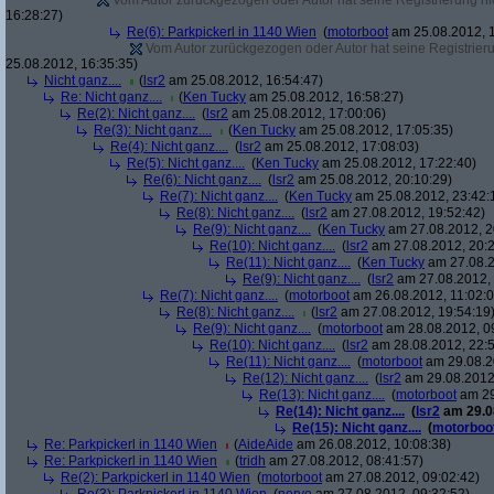
Vom Autor zurückgezogen oder Autor hat seine Registrierung nic
16:28:27)
Re(6): Parkpickerl in 1140 Wien
(
motorboot
am 25.08.2012, 1
Vom Autor zurückgezogen oder Autor hat seine Registrierun
25.08.2012, 16:35:35)
Nicht ganz....
(
lsr2
am 25.08.2012, 16:54:47)
Re: Nicht ganz....
(
Ken Tucky
am 25.08.2012, 16:58:27)
Re(2): Nicht ganz....
(
lsr2
am 25.08.2012, 17:00:06)
Re(3): Nicht ganz....
(
Ken Tucky
am 25.08.2012, 17:05:35)
Re(4): Nicht ganz....
(
lsr2
am 25.08.2012, 17:08:03)
Re(5): Nicht ganz....
(
Ken Tucky
am 25.08.2012, 17:22:40)
Re(6): Nicht ganz....
(
lsr2
am 25.08.2012, 20:10:29)
Re(7): Nicht ganz....
(
Ken Tucky
am 25.08.2012, 23:42:
Re(8): Nicht ganz....
(
lsr2
am 27.08.2012, 19:52:42)
Re(9): Nicht ganz....
(
Ken Tucky
am 27.08.2012, 2
Re(10): Nicht ganz....
(
lsr2
am 27.08.2012, 20:2
Re(11): Nicht ganz....
(
Ken Tucky
am 27.08.2
Re(9): Nicht ganz....
(
lsr2
am 27.08.2012, 
Re(7): Nicht ganz....
(
motorboot
am 26.08.2012, 11:02:0
Re(8): Nicht ganz....
(
lsr2
am 27.08.2012, 19:54:19
Re(9): Nicht ganz....
(
motorboot
am 28.08.2012, 0
Re(10): Nicht ganz....
(
lsr2
am 28.08.2012, 22:5
Re(11): Nicht ganz....
(
motorboot
am 29.08.2
Re(12): Nicht ganz....
(
lsr2
am 29.08.2012,
Re(13): Nicht ganz....
(
motorboot
am 29
Re(14): Nicht ganz....
(
lsr2
am 29.08
Re(15): Nicht ganz....
(
motorboo
Re: Parkpickerl in 1140 Wien
(
AideAide
am 26.08.2012, 10:08:38)
Re: Parkpickerl in 1140 Wien
(
tridh
am 27.08.2012, 08:41:57)
Re(2): Parkpickerl in 1140 Wien
(
motorboot
am 27.08.2012, 09:02:42)