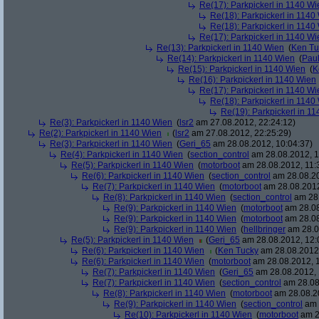
Re(17): Parkpickerl in 1140 Wi
Re(18): Parkpickerl in 1140
Re(18): Parkpickerl in 1140
Re(17): Parkpickerl in 1140 Wi
Re(13): Parkpickerl in 1140 Wien
(
Ken Tu
Re(14): Parkpickerl in 1140 Wien
(
Pau
Re(15): Parkpickerl in 1140 Wien
(
K
Re(16): Parkpickerl in 1140 Wien
Re(17): Parkpickerl in 1140 Wi
Re(18): Parkpickerl in 1140
Re(19): Parkpickerl in 1
Re(3): Parkpickerl in 1140 Wien
(
lsr2
am 27.08.2012, 22:24:12)
Re(2): Parkpickerl in 1140 Wien
(
lsr2
am 27.08.2012, 22:25:29)
Re(3): Parkpickerl in 1140 Wien
(
Geri_65
am 28.08.2012, 10:04:37)
Re(4): Parkpickerl in 1140 Wien
(
section_control
am 28.08.2012, 1
Re(5): Parkpickerl in 1140 Wien
(
motorboot
am 28.08.2012, 11:
Re(6): Parkpickerl in 1140 Wien
(
section_control
am 28.08.20
Re(7): Parkpickerl in 1140 Wien
(
motorboot
am 28.08.2012
Re(8): Parkpickerl in 1140 Wien
(
section_control
am 28.
Re(9): Parkpickerl in 1140 Wien
(
motorboot
am 28.08
Re(9): Parkpickerl in 1140 Wien
(
motorboot
am 28.08
Re(9): Parkpickerl in 1140 Wien
(
hellbringer
am 28.0
Re(5): Parkpickerl in 1140 Wien
(
Geri_65
am 28.08.2012, 12:
Re(6): Parkpickerl in 1140 Wien
(
Ken Tucky
am 28.08.2012,
Re(6): Parkpickerl in 1140 Wien
(
motorboot
am 28.08.2012, 1
Re(7): Parkpickerl in 1140 Wien
(
Geri_65
am 28.08.2012, 
Re(7): Parkpickerl in 1140 Wien
(
section_control
am 28.08
Re(8): Parkpickerl in 1140 Wien
(
motorboot
am 28.08.20
Re(9): Parkpickerl in 1140 Wien
(
section_control
am 
Re(10): Parkpickerl in 1140 Wien
(
motorboot
am 2