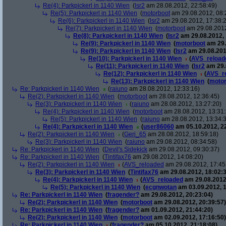
Re(4): Parkpickerl in 1140 Wien
(
lsr2
am 28.08.2012, 22:58:49)
Re(5): Parkpickerl in 1140 Wien
(
motorboot
am 29.08.2012, 08:
Re(6): Parkpickerl in 1140 Wien
(
lsr2
am 29.08.2012, 17:38:
Re(7): Parkpickerl in 1140 Wien
(
motorboot
am 29.08.2012
Re(8): Parkpickerl in 1140 Wien
(
lsr2
am 29.08.2012, 
Re(9): Parkpickerl in 1140 Wien
(
motorboot
am 29.
Re(9): Parkpickerl in 1140 Wien
(
lsr2
am 29.08.201
Re(10): Parkpickerl in 1140 Wien
(
AVS_reload
Re(11): Parkpickerl in 1140 Wien
(
lsr2
am 29.
Re(12): Parkpickerl in 1140 Wien
(
AVS_r
Re(13): Parkpickerl in 1140 Wien
(
motor
Re: Parkpickerl in 1140 Wien
(
raiuno
am 28.08.2012, 12:33:16)
Re(2): Parkpickerl in 1140 Wien
(
motorboot
am 28.08.2012, 12:36:45)
Re(3): Parkpickerl in 1140 Wien
(
raiuno
am 28.08.2012, 13:27:20)
Re(4): Parkpickerl in 1140 Wien
(
motorboot
am 28.08.2012, 13:31:
Re(5): Parkpickerl in 1140 Wien
(
raiuno
am 28.08.2012, 13:34:
Re(4): Parkpickerl in 1140 Wien
(
user86060
am 05.10.2012, 22
Re(2): Parkpickerl in 1140 Wien
(
Geri_65
am 28.08.2012, 18:59:18)
Re(3): Parkpickerl in 1140 Wien
(
raiuno
am 29.08.2012, 08:34:58)
Re: Parkpickerl in 1140 Wien
(
Devil's Sidekick
am 29.08.2012, 09:30:37)
Re: Parkpickerl in 1140 Wien
(
Tintifax76
am 29.08.2012, 14:08:20)
Re(2): Parkpickerl in 1140 Wien
(
AVS_reloaded
am 29.08.2012, 17:45
Re(3): Parkpickerl in 1140 Wien
(
Tintifax76
am 29.08.2012, 18:02:3
Re(4): Parkpickerl in 1140 Wien
(
AVS_reloaded
am 29.08.2012
Re(5): Parkpickerl in 1140 Wien
(
ecgnwotan
am 03.09.2012, 1
Re: Parkpickerl in 1140 Wien
(
fragender?
am 29.08.2012, 20:23:04)
Re(2): Parkpickerl in 1140 Wien
(
motorboot
am 29.08.2012, 20:39:57)
Re: Parkpickerl in 1140 Wien
(
fragender?
am 01.09.2012, 21:44:20)
Re(2): Parkpickerl in 1140 Wien
(
motorboot
am 02.09.2012, 17:16:50)
Re: Parkpickerl in 1140 Wien
(
fragender?
am 05.10.2012, 21:18:08)