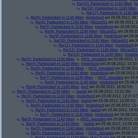
Re(15): Parkpickerl in 1140 Wien
(
r
Re(16): Parkpickerl in 1140 Wien
Re(17): Parkpickerl in 1140 Wi
Re(5): Parkpickerl in 1140 Wien
(
motorboot
am 26.08.2012, 09:
Re(6): Parkpickerl in 1140 Wien
(
Wizard51
am 26.08.2012, 1
Re(7): Parkpickerl in 1140 Wien
(
motorboot
am 26.08.2012
Re(8): Parkpickerl in 1140 Wien
(
Wizard51
am 26.08.20
Re(9): Parkpickerl in 1140 Wien
(
motorboot
am 26.08
Re(10): Parkpickerl in 1140 Wien
(
Wizard51
am 26
Re(11): Parkpickerl in 1140 Wien
(
motorboot
am
Re(12): Parkpickerl in 1140 Wien
(
Wizard51
Re(13): Parkpickerl in 1140 Wien
(
motorb
Re(3): Parkpickerl in 1140 Wien
(
AVS_reloaded
am 25.08.2012, 13
Re(4): Parkpickerl in 1140 Wien
(
motorboot
am 25.08.2012, 13:33:
Re(5): Parkpickerl in 1140 Wien
(
AVS_reloaded
am 25.08.2012
Re(6): Parkpickerl in 1140 Wien
(
motorboot
am 25.08.2012, 1
Re(7): Parkpickerl in 1140 Wien
(
AVS_reloaded
am 25.08
Re(8): Parkpickerl in 1140 Wien
(
motorboot
am 25.08.20
Re(4): Parkpickerl in 1140 Wien
(
lsr2
am 25.08.2012, 16:50:53)
Re(2): Parkpickerl in 1140 Wien
(
asmd
am 25.08.2012, 12:21:26)
Re(3): Parkpickerl in 1140 Wien
(
motorboot
am 25.08.2012, 12:27:47
Re(4): Parkpickerl in 1140 Wien
(
asmd
am 25.08.2012, 13:29:21)
Re(5): Parkpickerl in 1140 Wien
(
motorboot
am 25.08.2012, 13:
Re(6): Parkpickerl in 1140 Wien
(
asmd
am 25.08.2012, 19:51
Re(7): Parkpickerl in 1140 Wien
(
motorboot
am 26.08.2012
Re(3): Parkpickerl in 1140 Wien
(
AVS_reloaded
am 25.08.2012, 13
Re(4): Parkpickerl in 1140 Wien
(
asmd
am 25.08.2012, 13:28:15
Re(5): Parkpickerl in 1140 Wien
(
motorboot
am 25.08.2012, 13:
Re(5): Parkpickerl in 1140 Wien
(
AVS_reloaded
am 25.08.2012
Re(6): Parkpickerl in 1140 Wien
(
Ken Tucky
am 25.08.2012, 