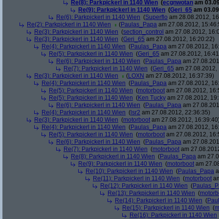
Re(8): Parkpickerl in 1140 Wien
(
ecgnwotan
am 03.09
Re(9): Parkpickerl in 1140 Wien
(
Geri_65
am 03.09.
Re(6): Parkpickerl in 1140 Wien
(
Superflo
am 28.08.2012, 16
Re(2): Parkpickerl in 1140 Wien
(
Paulas_Papa
am 27.08.2012, 15:46:
Re(3): Parkpickerl in 1140 Wien
(
section_control
am 27.08.2012, 16:
Re(3): Parkpickerl in 1140 Wien
(
Geri_65
am 27.08.2012, 16:20:22)
Re(4): Parkpickerl in 1140 Wien
(
Paulas_Papa
am 27.08.2012, 16
Re(5): Parkpickerl in 1140 Wien
(
Geri_65
am 27.08.2012, 16:41
Re(6): Parkpickerl in 1140 Wien
(
Paulas_Papa
am 27.08.201
Re(7): Parkpickerl in 1140 Wien
(
Geri_65
am 27.08.2012, 
Re(3): Parkpickerl in 1140 Wien
(
LOXN
am 27.08.2012, 16:37:39)
Re(4): Parkpickerl in 1140 Wien
(
Paulas_Papa
am 27.08.2012, 16
Re(5): Parkpickerl in 1140 Wien
(
motorboot
am 27.08.2012, 16:
Re(5): Parkpickerl in 1140 Wien
(
Ken Tucky
am 27.08.2012, 19:
Re(6): Parkpickerl in 1140 Wien
(
Paulas_Papa
am 27.08.201
Re(4): Parkpickerl in 1140 Wien
(
lsr2
am 27.08.2012, 22:36:35)
Re(3): Parkpickerl in 1140 Wien
(
motorboot
am 27.08.2012, 16:39:40
Re(4): Parkpickerl in 1140 Wien
(
Paulas_Papa
am 27.08.2012, 16
Re(5): Parkpickerl in 1140 Wien
(
motorboot
am 27.08.2012, 16:
Re(6): Parkpickerl in 1140 Wien
(
Paulas_Papa
am 27.08.201
Re(7): Parkpickerl in 1140 Wien
(
motorboot
am 27.08.2012
Re(8): Parkpickerl in 1140 Wien
(
Paulas_Papa
am 27.0
Re(9): Parkpickerl in 1140 Wien
(
motorboot
am 27.08
Re(10): Parkpickerl in 1140 Wien
(
Paulas_Papa
a
Re(11): Parkpickerl in 1140 Wien
(
motorboot
am
Re(12): Parkpickerl in 1140 Wien
(
Paulas_P
Re(13): Parkpickerl in 1140 Wien
(
motorb
Re(14): Parkpickerl in 1140 Wien
(
Pau
Re(15): Parkpickerl in 1140 Wien
(
m
Re(16): Parkpickerl in 1140 Wien