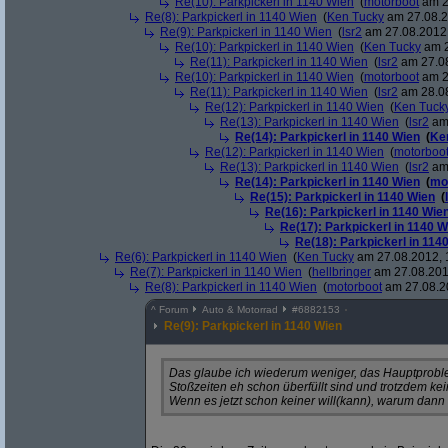
Re(10): Parkpickerl in 1140 Wien
(
motorboot
am 2
Re(8): Parkpickerl in 1140 Wien
(
Ken Tucky
am 27.08.2
Re(9): Parkpickerl in 1140 Wien
(
lsr2
am 27.08.2012,
Re(10): Parkpickerl in 1140 Wien
(
Ken Tucky
am 2
Re(11): Parkpickerl in 1140 Wien
(
lsr2
am 27.08
Re(10): Parkpickerl in 1140 Wien
(
motorboot
am 2
Re(11): Parkpickerl in 1140 Wien
(
lsr2
am 28.08
Re(12): Parkpickerl in 1140 Wien
(
Ken Tuck
Re(13): Parkpickerl in 1140 Wien
(
lsr2
am 
Re(14): Parkpickerl in 1140 Wien
(
Ke
Re(12): Parkpickerl in 1140 Wien
(
motorboo
Re(13): Parkpickerl in 1140 Wien
(
lsr2
am 
Re(14): Parkpickerl in 1140 Wien
(
mo
Re(15): Parkpickerl in 1140 Wien
(
Re(16): Parkpickerl in 1140 Wie
Re(17): Parkpickerl in 1140 W
Re(18): Parkpickerl in 114
Re(6): Parkpickerl in 1140 Wien
(
Ken Tucky
am 27.08.2012, 
Re(7): Parkpickerl in 1140 Wien
(
hellbringer
am 27.08.201
Re(8): Parkpickerl in 1140 Wien
(
motorboot
am 27.08.20
^
Forum
Auto & Motorrad
#
6882153
Re(9): Parkpickerl in 1140 Wien
Das glaube ich wiederum weniger, das Hauptproblem
Stoßzeiten eh schon überfüllt sind und trotzdem kein
Wenn es jetzt schon keiner will(kann), warum dan