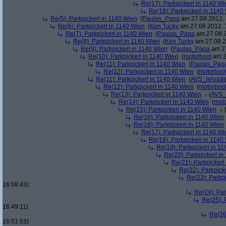
Re(17): Parkpickerl in 1140 Wi
Re(18): Parkpickerl in 1140
Re(5): Parkpickerl in 1140 Wien
(
Paulas_Papa
am 27.08.2012, 
Re(6): Parkpickerl in 1140 Wien
(
Ken Tucky
am 27.08.2012, 
Re(7): Parkpickerl in 1140 Wien
(
Paulas_Papa
am 27.08.2
Re(8): Parkpickerl in 1140 Wien
(
Ken Tucky
am 27.08.2
Re(9): Parkpickerl in 1140 Wien
(
Paulas_Papa
am 27
Re(10): Parkpickerl in 1140 Wien
(
motorboot
am 2
Re(11): Parkpickerl in 1140 Wien
(
Paulas_Pap
Re(12): Parkpickerl in 1140 Wien
(
motorboo
Re(11): Parkpickerl in 1140 Wien
(
AVS_reload
Re(12): Parkpickerl in 1140 Wien
(
motorboo
Re(13): Parkpickerl in 1140 Wien
(
AVS_
Re(14): Parkpickerl in 1140 Wien
(
mot
Re(15): Parkpickerl in 1140 Wien
Re(16): Parkpickerl in 1140 Wien
Re(16): Parkpickerl in 1140 Wien
Re(17): Parkpickerl in 1140 Wi
Re(18): Parkpickerl in 1140
Re(19): Parkpickerl in 1
Re(20): Parkpickerl i
Re(21): Parkpickerl
Re(22): Parkpick
Re(23): Parkp
16:08:43)
Re(24): Par
Re(25): 
16:49:11)
Re(26
16:51:53)