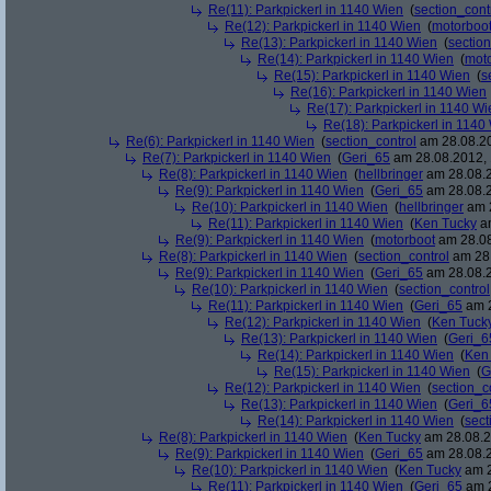
Re(11): Parkpickerl in 1140 Wien
(
section_cont
Re(12): Parkpickerl in 1140 Wien
(
motorboo
Re(13): Parkpickerl in 1140 Wien
(
section
Re(14): Parkpickerl in 1140 Wien
(
mot
Re(15): Parkpickerl in 1140 Wien
(
s
Re(16): Parkpickerl in 1140 Wien
Re(17): Parkpickerl in 1140 Wi
Re(18): Parkpickerl in 1140
Re(6): Parkpickerl in 1140 Wien
(
section_control
am 28.08.20
Re(7): Parkpickerl in 1140 Wien
(
Geri_65
am 28.08.2012, 
Re(8): Parkpickerl in 1140 Wien
(
hellbringer
am 28.08.2
Re(9): Parkpickerl in 1140 Wien
(
Geri_65
am 28.08.2
Re(10): Parkpickerl in 1140 Wien
(
hellbringer
am 2
Re(11): Parkpickerl in 1140 Wien
(
Ken Tucky
am
Re(9): Parkpickerl in 1140 Wien
(
motorboot
am 28.08
Re(8): Parkpickerl in 1140 Wien
(
section_control
am 28.
Re(9): Parkpickerl in 1140 Wien
(
Geri_65
am 28.08.2
Re(10): Parkpickerl in 1140 Wien
(
section_control
Re(11): Parkpickerl in 1140 Wien
(
Geri_65
am 2
Re(12): Parkpickerl in 1140 Wien
(
Ken Tuck
Re(13): Parkpickerl in 1140 Wien
(
Geri_6
Re(14): Parkpickerl in 1140 Wien
(
Ken
Re(15): Parkpickerl in 1140 Wien
(
G
Re(12): Parkpickerl in 1140 Wien
(
section_c
Re(13): Parkpickerl in 1140 Wien
(
Geri_6
Re(14): Parkpickerl in 1140 Wien
(
sect
Re(8): Parkpickerl in 1140 Wien
(
Ken Tucky
am 28.08.2
Re(9): Parkpickerl in 1140 Wien
(
Geri_65
am 28.08.2
Re(10): Parkpickerl in 1140 Wien
(
Ken Tucky
am 2
Re(11): Parkpickerl in 1140 Wien
(
Geri_65
am 2