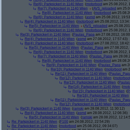
Re(6): Parkpickerl in 1140 Wien
(
motorboot
am 25.08.2012, 1
Re(7): Parkpickerl in 1140 Wien
(
AVS_reloaded
am 25.08
Re(8): Parkpickerl in 1140 Wien
(
motorboot
am 25.08.20
Re(6): Parkpickerl in 1140 Wien
(
asmd
am 25.08.2012, 19:53
Re(4): Parkpickerl in 1140 Wien
(
motorboot
am 25.08.2012, 13:34:
Re(5): Parkpickerl in 1140 Wien
(
AVS_reloaded
am 25.08.2012
Re(6): Parkpickerl in 1140 Wien
(
motorboot
am 25.08.2012, 1
Re(3): Parkpickerl in 1140 Wien
(
Paulas_Papa
am 27.08.2012, 16:00
Re(4): Parkpickerl in 1140 Wien
(
asmd
am 27.08.2012, 17:57:43)
Re(4): Parkpickerl in 1140 Wien
(
motorboot
am 27.08.2012, 18:42:
Re(5): Parkpickerl in 1140 Wien
(
Paulas_Papa
am 27.08.2012, 
Re(6): Parkpickerl in 1140 Wien
(
motorboot
am 28.08.2012, 1
Re(7): Parkpickerl in 1140 Wien
(
Paulas_Papa
am 28.08.2
Re(8): Parkpickerl in 1140 Wien
(
motorboot
am 28.08.20
Re(9): Parkpickerl in 1140 Wien
(
Paulas_Papa
am 28
Re(10): Parkpickerl in 1140 Wien
(
motorboot
am 2
Re(11): Parkpickerl in 1140 Wien
(
Paulas_Pap
Re(12): Parkpickerl in 1140 Wien
(
motorboo
Re(13): Parkpickerl in 1140 Wien
(
Paula
Re(14): Parkpickerl in 1140 Wien
(
mot
Re(15): Parkpickerl in 1140 Wien
(
P
Re(16): Parkpickerl in 1140 Wien
Re(11): Parkpickerl in 1140 Wien
(
Paulas_Pap
Re(12): Parkpickerl in 1140 Wien
(
motorboo
Re(3): Parkpickerl in 1140 Wien
(
ramski
am 28.08.2012, 11:30:12)
Re(4): Parkpickerl in 1140 Wien
(
asmd
am 28.08.2012, 12:06:36)
Re(5): Parkpickerl in 1140 Wien
(
ramski
am 28.08.2012, 12:14:
Re: Parkpickerl in 1140 Wien
(
F100
am 24.08.2012, 22:54:29)
Re: Parkpickerl in 1140 Wien
(
motorboot
am 25.08.2012, 09:34:07)