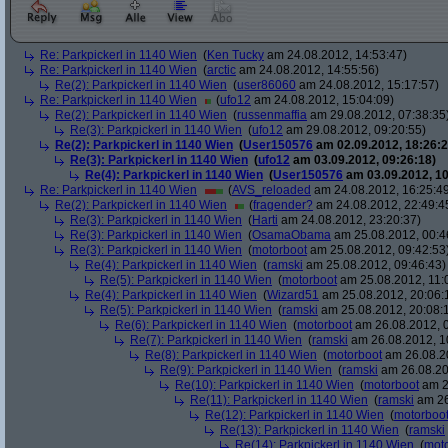
Re: Parkpickerl in 1140 Wien
(
Ken Tucky
am 24.08.2012, 14:53:47)
Re: Parkpickerl in 1140 Wien
(
arctic
am 24.08.2012, 14:55:56)
Re(2): Parkpickerl in 1140 Wien
(
user86060
am 24.08.2012, 15:17:57)
Re: Parkpickerl in 1140 Wien
(
ufo12
am 24.08.2012, 15:04:09)
Re(2): Parkpickerl in 1140 Wien
(
russenmaffia
am 29.08.2012, 07:38:35
Re(3): Parkpickerl in 1140 Wien
(
ufo12
am 29.08.2012, 09:20:55)
Re(2): Parkpickerl in 1140 Wien
(
User150576
am 02.09.2012, 18:26:2
Re(3): Parkpickerl in 1140 Wien
(
ufo12
am 03.09.2012, 09:26:18)
Re(4): Parkpickerl in 1140 Wien
(
User150576
am 03.09.2012, 10
Re: Parkpickerl in 1140 Wien
(
AVS_reloaded
am 24.08.2012, 16:25:4
Re(2): Parkpickerl in 1140 Wien
(
fragender?
am 24.08.2012, 22:49:4
Re(3): Parkpickerl in 1140 Wien
(
Harti
am 24.08.2012, 23:20:37)
Re(3): Parkpickerl in 1140 Wien
(
OsamaObama
am 25.08.2012, 00:4
Re(3): Parkpickerl in 1140 Wien
(
motorboot
am 25.08.2012, 09:42:53
Re(4): Parkpickerl in 1140 Wien
(
ramski
am 25.08.2012, 09:46:43)
Re(5): Parkpickerl in 1140 Wien
(
motorboot
am 25.08.2012, 11:
Re(4): Parkpickerl in 1140 Wien
(
Wizard51
am 25.08.2012, 20:06:
Re(5): Parkpickerl in 1140 Wien
(
ramski
am 25.08.2012, 20:08:
Re(6): Parkpickerl in 1140 Wien
(
motorboot
am 26.08.2012, 0
Re(7): Parkpickerl in 1140 Wien
(
ramski
am 26.08.2012, 1
Re(8): Parkpickerl in 1140 Wien
(
motorboot
am 26.08.20
Re(9): Parkpickerl in 1140 Wien
(
ramski
am 26.08.20
Re(10): Parkpickerl in 1140 Wien
(
motorboot
am 2
Re(11): Parkpickerl in 1140 Wien
(
ramski
am 26
Re(12): Parkpickerl in 1140 Wien
(
motorboo
Re(13): Parkpickerl in 1140 Wien
(
ramski
Re(14): Parkpickerl in 1140 Wien
(
mot