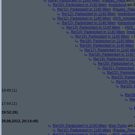
Re(9): Parkpickerl in 1140 Wien
(
Paulas_Papa
am 27
Re(10): Parkpickerl in 1140 Wien
(
motorboot
am 2
Re(11): Parkpickerl in 1140 Wien
(
Paulas_Pap
Re(12): Parkpickerl in 1140 Wien
(
motorboo
Re(11): Parkpickerl in 1140 Wien
(
AVS_reload
Re(12): Parkpickerl in 1140 Wien
(
motorboo
Re(13): Parkpickerl in 1140 Wien
(
AVS_
Re(14): Parkpickerl in 1140 Wien
(
mot
Re(15): Parkpickerl in 1140 Wien
Re(16): Parkpickerl in 1140 Wien
Re(16): Parkpickerl in 1140 Wien
Re(17): Parkpickerl in 1140 Wi
Re(18): Parkpickerl in 1140
Re(19): Parkpickerl in 1
Re(20): Parkpickerl i
Re(21): Parkpickerl
Re(22): Parkpick
Re(23): Parkp
Re(24): Par
Re(25): 
16:49:11)
Re(26
Re(
17:44:11)
19:52:26)
29.08.2012, 20:14:40)
Re(10): Parkpickerl in 1140 Wien
(
Ken Tucky
am 2
Re(11): Parkpickerl in 1140 Wien
(
Paulas_Pap
Re(10): Parkpickerl in 1140 Wien
(
AVS_reloade