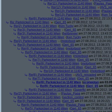
Re(11): Parkpickerl in 1140 Wien
(
Paulas_Pap
Re(12): Parkpickerl in 1140 Wien
(
AVS_re
Re(13): Parkpickerl in 1140 Wien
(
Paula
Re(13): Parkpickerl in 1140 Wien
(
Ken Tu
Re(6): Parkpickerl in 1140 Wien
(
lsr2
am 27.08.2012, 22:13:
Re: Parkpickerl in 1140 Wien
(
Geri_65
am 27.08.2012, 12:54:10)
Re(2): Parkpickerl in 1140 Wien
(
Ken Tucky
am 27.08.2012, 13:21:58)
Re(3): Parkpickerl in 1140 Wien
(
Geri_65
am 27.08.2012, 13:42:52)
Re(3): Parkpickerl in 1140 Wien
(
hellbringer
am 27.08.2012, 13:43:3
Re(4): Parkpickerl in 1140 Wien
(
Ken Tucky
am 27.08.2012, 15:33
Re(2): Parkpickerl in 1140 Wien
(
motorboot
am 27.08.2012, 13:24:16)
Re(3): Parkpickerl in 1140 Wien
(
Geri_65
am 27.08.2012, 13:38:37)
Re(4): Parkpickerl in 1140 Wien
(
motorboot
am 27.08.2012, 13:51:
Re(5): Parkpickerl in 1140 Wien
(
Geri_65
am 27.08.2012, 16:11
Re(6): Parkpickerl in 1140 Wien
(
motorboot
am 27.08.2012, 1
Re(7): Parkpickerl in 1140 Wien
(
Geri_65
am 27.08.2012, 
Re(8): Parkpickerl in 1140 Wien
(
motorboot
am 27.08.20
Re(9): Parkpickerl in 1140 Wien
(
Geri_65
am 27.08.2
Re(10): Parkpickerl in 1140 Wien
(
motorboot
am 2
Re(6): Parkpickerl in 1140 Wien
(
AVS_reloaded
am 27.08.2
Re(7): Parkpickerl in 1140 Wien
(
Geri_65
am 28.08.2012, 
Re(8): Parkpickerl in 1140 Wien
(
ecgnwotan
am 03.09
Re(9): Parkpickerl in 1140 Wien
(
Geri_65
am 03.09.
Re(6): Parkpickerl in 1140 Wien
(
Superflo
am 28.08.2012, 16
Re(2): Parkpickerl in 1140 Wien
(
Paulas_Papa
am 27.08.2012, 15:46:
Re(3): Parkpickerl in 1140 Wien
(
section_control
am 27.08.2012, 16:
Re(3): Parkpickerl in 1140 Wien
(
Geri_65
am 27.08.2012, 16:20:22)
Re(4): Parkpickerl in 1140 Wien
(
Paulas_Papa
am 27.08.2012, 16
Re(5): Parkpickerl in 1140 Wien
(
Geri_65
am 27.08.2012, 16:41