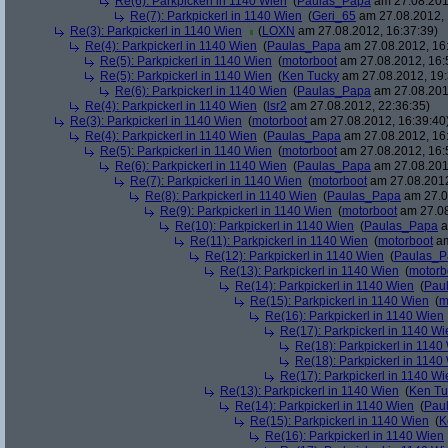
Re(6): Parkpickerl in 1140 Wien
(
Paulas_Papa
am 27.08.201
Re(7): Parkpickerl in 1140 Wien
(
Geri_65
am 27.08.2012, 
Re(3): Parkpickerl in 1140 Wien
(
LOXN
am 27.08.2012, 16:37:39)
Re(4): Parkpickerl in 1140 Wien
(
Paulas_Papa
am 27.08.2012, 16
Re(5): Parkpickerl in 1140 Wien
(
motorboot
am 27.08.2012, 16:
Re(5): Parkpickerl in 1140 Wien
(
Ken Tucky
am 27.08.2012, 19:
Re(6): Parkpickerl in 1140 Wien
(
Paulas_Papa
am 27.08.201
Re(4): Parkpickerl in 1140 Wien
(
lsr2
am 27.08.2012, 22:36:35)
Re(3): Parkpickerl in 1140 Wien
(
motorboot
am 27.08.2012, 16:39:40
Re(4): Parkpickerl in 1140 Wien
(
Paulas_Papa
am 27.08.2012, 16
Re(5): Parkpickerl in 1140 Wien
(
motorboot
am 27.08.2012, 16:
Re(6): Parkpickerl in 1140 Wien
(
Paulas_Papa
am 27.08.201
Re(7): Parkpickerl in 1140 Wien
(
motorboot
am 27.08.2012
Re(8): Parkpickerl in 1140 Wien
(
Paulas_Papa
am 27.0
Re(9): Parkpickerl in 1140 Wien
(
motorboot
am 27.08
Re(10): Parkpickerl in 1140 Wien
(
Paulas_Papa
a
Re(11): Parkpickerl in 1140 Wien
(
motorboot
am
Re(12): Parkpickerl in 1140 Wien
(
Paulas_P
Re(13): Parkpickerl in 1140 Wien
(
motorb
Re(14): Parkpickerl in 1140 Wien
(
Pau
Re(15): Parkpickerl in 1140 Wien
(
m
Re(16): Parkpickerl in 1140 Wien
Re(17): Parkpickerl in 1140 Wi
Re(18): Parkpickerl in 1140
Re(18): Parkpickerl in 1140
Re(17): Parkpickerl in 1140 Wi
Re(13): Parkpickerl in 1140 Wien
(
Ken Tu
Re(14): Parkpickerl in 1140 Wien
(
Pau
Re(15): Parkpickerl in 1140 Wien
(
K
Re(16): Parkpickerl in 1140 Wien