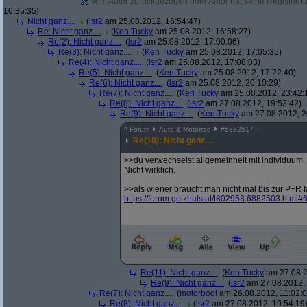
Vom Autor zurückgezogen oder Autor hat seine Registrierun
16:35:35)
Nicht ganz....
(
lsr2
am 25.08.2012, 16:54:47)
Re: Nicht ganz....
(
Ken Tucky
am 25.08.2012, 16:58:27)
Re(2): Nicht ganz....
(
lsr2
am 25.08.2012, 17:00:06)
Re(3): Nicht ganz....
(
Ken Tucky
am 25.08.2012, 17:05:35)
Re(4): Nicht ganz....
(
lsr2
am 25.08.2012, 17:08:03)
Re(5): Nicht ganz....
(
Ken Tucky
am 25.08.2012, 17:22:40)
Re(6): Nicht ganz....
(
lsr2
am 25.08.2012, 20:10:29)
Re(7): Nicht ganz....
(
Ken Tucky
am 25.08.2012, 23:42:
Re(8): Nicht ganz....
(
lsr2
am 27.08.2012, 19:52:42)
Re(9): Nicht ganz....
(
Ken Tucky
am 27.08.2012, 2
^
Forum
Auto & Motorrad
#
6882517
Re(10): Nicht ganz....
>>du verwechselst allgemeinheit mit individuum
Nicht wirklich.
>>als wiener braucht man nicht mal bis zur P+R 
https:/
/
forum.geizhals.at/
t802958,6882503.html#
Re(11): Nicht ganz....
(
Ken Tucky
am 27.08.2
Re(9): Nicht ganz....
(
lsr2
am 27.08.2012, 
Re(7): Nicht ganz....
(
motorboot
am 26.08.2012, 11:02:0
Re(8): Nicht ganz....
(
lsr2
am 27.08.2012, 19:54:19