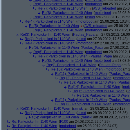
Re(6): Parkpickerl in 1140 Wien
(
motorboot
am 25.08.2012, 1
Re(7): Parkpickerl in 1140 Wien
(
AVS_reloaded
am 25.08
Re(8): Parkpickerl in 1140 Wien
(
motorboot
am 25.08.20
Re(6): Parkpickerl in 1140 Wien
(
asmd
am 25.08.2012, 19:53
Re(4): Parkpickerl in 1140 Wien
(
motorboot
am 25.08.2012, 13:34:
Re(5): Parkpickerl in 1140 Wien
(
AVS_reloaded
am 25.08.2012
Re(6): Parkpickerl in 1140 Wien
(
motorboot
am 25.08.2012, 1
Re(3): Parkpickerl in 1140 Wien
(
Paulas_Papa
am 27.08.2012, 16:00
Re(4): Parkpickerl in 1140 Wien
(
asmd
am 27.08.2012, 17:57:43)
Re(4): Parkpickerl in 1140 Wien
(
motorboot
am 27.08.2012, 18:42:
Re(5): Parkpickerl in 1140 Wien
(
Paulas_Papa
am 27.08.2012, 
Re(6): Parkpickerl in 1140 Wien
(
motorboot
am 28.08.2012, 1
Re(7): Parkpickerl in 1140 Wien
(
Paulas_Papa
am 28.08.2
Re(8): Parkpickerl in 1140 Wien
(
motorboot
am 28.08.20
Re(9): Parkpickerl in 1140 Wien
(
Paulas_Papa
am 28
Re(10): Parkpickerl in 1140 Wien
(
motorboot
am 2
Re(11): Parkpickerl in 1140 Wien
(
Paulas_Pap
Re(12): Parkpickerl in 1140 Wien
(
motorboo
Re(13): Parkpickerl in 1140 Wien
(
Paula
Re(14): Parkpickerl in 1140 Wien
(
mot
Re(15): Parkpickerl in 1140 Wien
(
P
Re(16): Parkpickerl in 1140 Wien
Re(11): Parkpickerl in 1140 Wien
(
Paulas_Pap
Re(12): Parkpickerl in 1140 Wien
(
motorboo
Re(3): Parkpickerl in 1140 Wien
(
ramski
am 28.08.2012, 11:30:12)
Re(4): Parkpickerl in 1140 Wien
(
asmd
am 28.08.2012, 12:06:36)
Re(5): Parkpickerl in 1140 Wien
(
ramski
am 28.08.2012, 12:14:
Re: Parkpickerl in 1140 Wien
(
F100
am 24.08.2012, 22:54:29)
Re: Parkpickerl in 1140 Wien
(
motorboot
am 25.08.2012, 09:34:07)