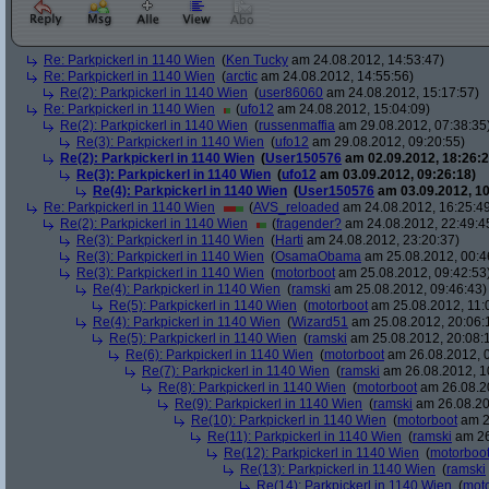
Re: Parkpickerl in 1140 Wien
(
Ken Tucky
am 24.08.2012, 14:53:47)
Re: Parkpickerl in 1140 Wien
(
arctic
am 24.08.2012, 14:55:56)
Re(2): Parkpickerl in 1140 Wien
(
user86060
am 24.08.2012, 15:17:57)
Re: Parkpickerl in 1140 Wien
(
ufo12
am 24.08.2012, 15:04:09)
Re(2): Parkpickerl in 1140 Wien
(
russenmaffia
am 29.08.2012, 07:38:35
Re(3): Parkpickerl in 1140 Wien
(
ufo12
am 29.08.2012, 09:20:55)
Re(2): Parkpickerl in 1140 Wien
(
User150576
am 02.09.2012, 18:26:2
Re(3): Parkpickerl in 1140 Wien
(
ufo12
am 03.09.2012, 09:26:18)
Re(4): Parkpickerl in 1140 Wien
(
User150576
am 03.09.2012, 10
Re: Parkpickerl in 1140 Wien
(
AVS_reloaded
am 24.08.2012, 16:25:4
Re(2): Parkpickerl in 1140 Wien
(
fragender?
am 24.08.2012, 22:49:4
Re(3): Parkpickerl in 1140 Wien
(
Harti
am 24.08.2012, 23:20:37)
Re(3): Parkpickerl in 1140 Wien
(
OsamaObama
am 25.08.2012, 00:4
Re(3): Parkpickerl in 1140 Wien
(
motorboot
am 25.08.2012, 09:42:53
Re(4): Parkpickerl in 1140 Wien
(
ramski
am 25.08.2012, 09:46:43)
Re(5): Parkpickerl in 1140 Wien
(
motorboot
am 25.08.2012, 11:
Re(4): Parkpickerl in 1140 Wien
(
Wizard51
am 25.08.2012, 20:06:
Re(5): Parkpickerl in 1140 Wien
(
ramski
am 25.08.2012, 20:08:
Re(6): Parkpickerl in 1140 Wien
(
motorboot
am 26.08.2012, 0
Re(7): Parkpickerl in 1140 Wien
(
ramski
am 26.08.2012, 1
Re(8): Parkpickerl in 1140 Wien
(
motorboot
am 26.08.20
Re(9): Parkpickerl in 1140 Wien
(
ramski
am 26.08.20
Re(10): Parkpickerl in 1140 Wien
(
motorboot
am 2
Re(11): Parkpickerl in 1140 Wien
(
ramski
am 26
Re(12): Parkpickerl in 1140 Wien
(
motorboo
Re(13): Parkpickerl in 1140 Wien
(
ramski
Re(14): Parkpickerl in 1140 Wien
(
mot