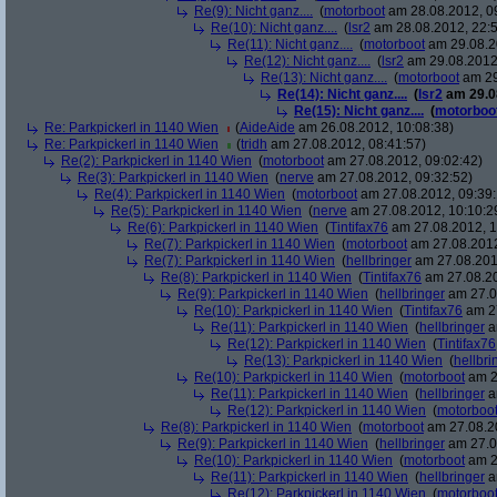
Re(9): Nicht ganz....
(
motorboot
am 28.08.2012, 0
Re(10): Nicht ganz....
(
lsr2
am 28.08.2012, 22:5
Re(11): Nicht ganz....
(
motorboot
am 29.08.2
Re(12): Nicht ganz....
(
lsr2
am 29.08.2012,
Re(13): Nicht ganz....
(
motorboot
am 29
Re(14): Nicht ganz....
(
lsr2
am 29.08
Re(15): Nicht ganz....
(
motorboo
Re: Parkpickerl in 1140 Wien
(
AideAide
am 26.08.2012, 10:08:38)
Re: Parkpickerl in 1140 Wien
(
tridh
am 27.08.2012, 08:41:57)
Re(2): Parkpickerl in 1140 Wien
(
motorboot
am 27.08.2012, 09:02:42)
Re(3): Parkpickerl in 1140 Wien
(
nerve
am 27.08.2012, 09:32:52)
Re(4): Parkpickerl in 1140 Wien
(
motorboot
am 27.08.2012, 09:39:
Re(5): Parkpickerl in 1140 Wien
(
nerve
am 27.08.2012, 10:10:2
Re(6): Parkpickerl in 1140 Wien
(
Tintifax76
am 27.08.2012, 1
Re(7): Parkpickerl in 1140 Wien
(
motorboot
am 27.08.2012
Re(7): Parkpickerl in 1140 Wien
(
hellbringer
am 27.08.2012
Re(8): Parkpickerl in 1140 Wien
(
Tintifax76
am 27.08.20
Re(9): Parkpickerl in 1140 Wien
(
hellbringer
am 27.0
Re(10): Parkpickerl in 1140 Wien
(
Tintifax76
am 27
Re(11): Parkpickerl in 1140 Wien
(
hellbringer
a
Re(12): Parkpickerl in 1140 Wien
(
Tintifax76
Re(13): Parkpickerl in 1140 Wien
(
hellbri
Re(10): Parkpickerl in 1140 Wien
(
motorboot
am 2
Re(11): Parkpickerl in 1140 Wien
(
hellbringer
a
Re(12): Parkpickerl in 1140 Wien
(
motorboo
Re(8): Parkpickerl in 1140 Wien
(
motorboot
am 27.08.20
Re(9): Parkpickerl in 1140 Wien
(
hellbringer
am 27.0
Re(10): Parkpickerl in 1140 Wien
(
motorboot
am 2
Re(11): Parkpickerl in 1140 Wien
(
hellbringer
a
Re(12): Parkpickerl in 1140 Wien
(
motorboo