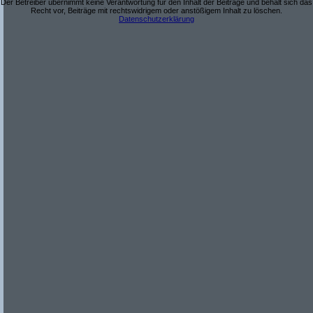
Der Betreiber übernimmt keine Verantwortung für den Inhalt der Beiträge und behält sich das
Recht vor, Beiträge mit rechtswidrigem oder anstößigem Inhalt zu löschen.
Datenschutzerklärung