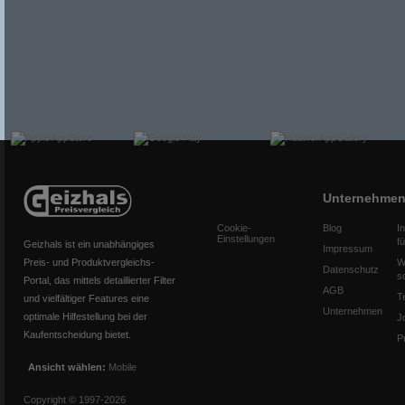
Unternehme
Cookie-
Blog
I
Einstellungen
f
Geizhals ist ein unabhängiges
Impressum
Preis- und Produktvergleichs-
W
Datenschutz
s
Portal, das mittels detaillierter Filter
AGB
T
und vielfältiger Features eine
Unternehmen
optimale Hilfestellung bei der
J
Kaufentscheidung bietet.
P
Ansicht wählen:
Mobile
Copyright © 1997-2026