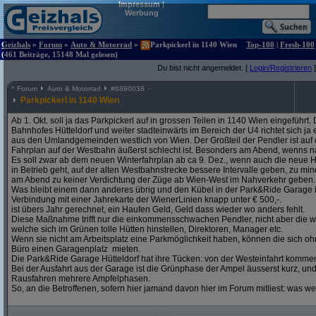
Impressum
|
Werbung
Geizhals
»
Forum
»
Auto & Motorrad
»
Parkpickerl in 1140 Wien
Top-100
|
Fresh-100
(461 Beiträge, 15148 Mal gelesen)
Du bist nicht angemeldet. [
Login/Registrieren
]
^
Forum
Auto & Motorrad
#
6880038
Parkpickerl in 1140 Wien
Ab 1. Okt. soll ja das Parkpickerl auf in grossen Teilen in 1140 Wien eingeführ
Bahnhofes Hütteldorf und weiter stadteinwärts im Bereich der U4 richtet sich j
aus den Umlandgemeinden westlich von Wien. Der Großteil der Pendler ist auf
Fahrplan auf der Westbahn äußerst schlecht ist. Besonders am Abend, wenns na
Es soll zwar ab dem neuen Winterfahrplan ab ca 9. Dez., wenn auch die neue H
in Betrieb geht, auf der alten Westbahnstrecke bessere Intervalle geben, zu mind
am Abend zu keiner Verdichtung der Züge ab Wien-West im Nahverkehr geben.
Was bleibt einem dann anderes übrig und den Kübel in der Park&Ride Garage in 
Verbindung mit einer Jahrekarte der WienerLinien knapp unter € 500,-.
ist übers Jahr gerechnet, ein Haufen Geld, Geld dass wieder wo anders fehlt.
Diese Maßnahme trifft nur die einkommensschwachen Pendler, nicht aber die w
welche sich im Grünen tolle Hütten hinstellen, Direktoren, Manager etc.
Wenn sie nicht am Arbeitsplatz eine Parkmöglichkeit haben, können die sich oh
Büro einen Garagenplatz mieten.
Die Park&Ride Garage Hütteldorf hat ihre Tücken: von der Westeinfahrt komme
Bei der Ausfahrt aus der Garage ist die Grünphase der Ampel äusserst kurz, un
Rausfahren mehrere Ampfelphasen.
So, an die Betroffenen, sofern hier jamand davon hier im Forum mitliest: was w