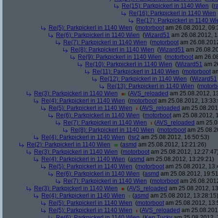
Re(15): Parkpickerl in 1140 Wien
(
r
Re(16): Parkpickerl in 1140 Wien
Re(17): Parkpickerl in 1140 Wi
Re(5): Parkpickerl in 1140 Wien
(
motorboot
am 26.08.2012, 09:
Re(6): Parkpickerl in 1140 Wien
(
Wizard51
am 26.08.2012, 1
Re(7): Parkpickerl in 1140 Wien
(
motorboot
am 26.08.2012
Re(8): Parkpickerl in 1140 Wien
(
Wizard51
am 26.08.20
Re(9): Parkpickerl in 1140 Wien
(
motorboot
am 26.08
Re(10): Parkpickerl in 1140 Wien
(
Wizard51
am 26
Re(11): Parkpickerl in 1140 Wien
(
motorboot
am
Re(12): Parkpickerl in 1140 Wien
(
Wizard51
Re(13): Parkpickerl in 1140 Wien
(
motorb
Re(3): Parkpickerl in 1140 Wien
(
AVS_reloaded
am 25.08.2012, 13
Re(4): Parkpickerl in 1140 Wien
(
motorboot
am 25.08.2012, 13:33:
Re(5): Parkpickerl in 1140 Wien
(
AVS_reloaded
am 25.08.2012
Re(6): Parkpickerl in 1140 Wien
(
motorboot
am 25.08.2012, 1
Re(7): Parkpickerl in 1140 Wien
(
AVS_reloaded
am 25.08
Re(8): Parkpickerl in 1140 Wien
(
motorboot
am 25.08.20
Re(4): Parkpickerl in 1140 Wien
(
lsr2
am 25.08.2012, 16:50:53)
Re(2): Parkpickerl in 1140 Wien
(
asmd
am 25.08.2012, 12:21:26)
Re(3): Parkpickerl in 1140 Wien
(
motorboot
am 25.08.2012, 12:27:47
Re(4): Parkpickerl in 1140 Wien
(
asmd
am 25.08.2012, 13:29:21)
Re(5): Parkpickerl in 1140 Wien
(
motorboot
am 25.08.2012, 13:
Re(6): Parkpickerl in 1140 Wien
(
asmd
am 25.08.2012, 19:51
Re(7): Parkpickerl in 1140 Wien
(
motorboot
am 26.08.2012
Re(3): Parkpickerl in 1140 Wien
(
AVS_reloaded
am 25.08.2012, 13
Re(4): Parkpickerl in 1140 Wien
(
asmd
am 25.08.2012, 13:28:15
Re(5): Parkpickerl in 1140 Wien
(
motorboot
am 25.08.2012, 13:
Re(5): Parkpickerl in 1140 Wien
(
AVS_reloaded
am 25.08.2012
Re(6): Parkpickerl in 1140 Wien
(
Ken Tucky
am 25.08.2012, 