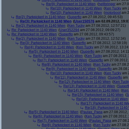
Re(9): Parkpickerl in 1140 Wien
(
hellbringer
am 27.0
Re(10): Parkpickerl in 1140 Wien
(
Ken Tucky
am 2
Re(10): Parkpickerl in 1140 Wien
(
motorboot
am 2
Re(2): Parkpickerl in 1140 Wien
(
Superflo
am 27.08.2012, 09:45:53)
Re(3): Parkpickerl in 1140 Wien
(
User150576
am 02.09.2012, 19:0
Re(2): Parkpickerl in 1140 Wien
(
Ken Tucky
am 27.08.2012, 12:57:21)
Re: Parkpickerl in 1140 Wien
(
User352294
am 27.08.2012, 09:09:27)
Re: Parkpickerl in 1140 Wien
(
Superflo
am 27.08.2012, 09:43:57)
Re(2): Parkpickerl in 1140 Wien
(
Ken Tucky
am 27.08.2012, 12:52:34)
Re(3): Parkpickerl in 1140 Wien
(
Superflo
am 27.08.2012, 12:58:19)
Re(4): Parkpickerl in 1140 Wien
(
Ken Tucky
am 27.08.2012, 13:24
Re(5): Parkpickerl in 1140 Wien
(
Superflo
am 27.08.2012, 14:11
Re(6): Parkpickerl in 1140 Wien
(
Ken Tucky
am 27.08.2012, 
Re(7): Parkpickerl in 1140 Wien
(
Superflo
am 27.08.2012, 
Re(8): Parkpickerl in 1140 Wien
(
Ken Tucky
am 27.08.2
Re(9): Parkpickerl in 1140 Wien
(
Superflo
am 28.08.2
Re(10): Parkpickerl in 1140 Wien
(
Ken Tucky
am 2
Re(11): Parkpickerl in 1140 Wien
(
Superflo
am 2
Re(12): Parkpickerl in 1140 Wien
(
Ken Tuck
Re(13): Parkpickerl in 1140 Wien
(
Superf
Re(14): Parkpickerl in 1140 Wien
(
Ken
Re(15): Parkpickerl in 1140 Wien
(
S
Re(16): Parkpickerl in 1140 Wien
Re(17): Parkpickerl in 1140 Wi
Re(18): Parkpickerl in 1140
Re(5): Parkpickerl in 1140 Wien
(
Paulas_Papa
am 27.08.2012, 
Re(6): Parkpickerl in 1140 Wien
(
Ken Tucky
am 27.08.2012, 
Re(7): Parkpickerl in 1140 Wien
(
Paulas_Papa
am 27.08.2
Re(8): Parkpickerl in 1140 Wien
(
Ken Tucky
am 27.08.2