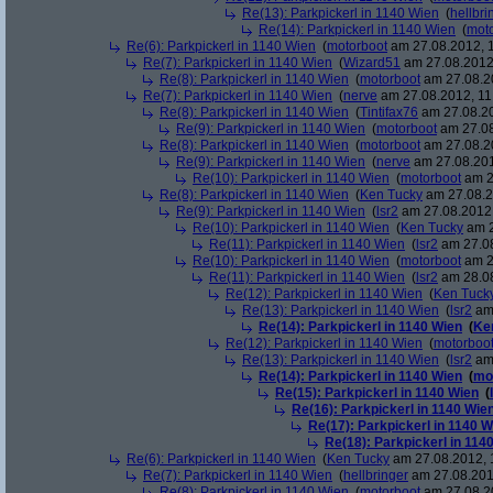
Re(13): Parkpickerl in 1140 Wien
(
hellbri
Re(14): Parkpickerl in 1140 Wien
(
mot
Re(6): Parkpickerl in 1140 Wien
(
motorboot
am 27.08.2012, 1
Re(7): Parkpickerl in 1140 Wien
(
Wizard51
am 27.08.2012,
Re(8): Parkpickerl in 1140 Wien
(
motorboot
am 27.08.20
Re(7): Parkpickerl in 1140 Wien
(
nerve
am 27.08.2012, 11
Re(8): Parkpickerl in 1140 Wien
(
Tintifax76
am 27.08.20
Re(9): Parkpickerl in 1140 Wien
(
motorboot
am 27.08
Re(8): Parkpickerl in 1140 Wien
(
motorboot
am 27.08.20
Re(9): Parkpickerl in 1140 Wien
(
nerve
am 27.08.201
Re(10): Parkpickerl in 1140 Wien
(
motorboot
am 2
Re(8): Parkpickerl in 1140 Wien
(
Ken Tucky
am 27.08.2
Re(9): Parkpickerl in 1140 Wien
(
lsr2
am 27.08.2012,
Re(10): Parkpickerl in 1140 Wien
(
Ken Tucky
am 2
Re(11): Parkpickerl in 1140 Wien
(
lsr2
am 27.08
Re(10): Parkpickerl in 1140 Wien
(
motorboot
am 2
Re(11): Parkpickerl in 1140 Wien
(
lsr2
am 28.08
Re(12): Parkpickerl in 1140 Wien
(
Ken Tuck
Re(13): Parkpickerl in 1140 Wien
(
lsr2
am 
Re(14): Parkpickerl in 1140 Wien
(
Ke
Re(12): Parkpickerl in 1140 Wien
(
motorboo
Re(13): Parkpickerl in 1140 Wien
(
lsr2
am 
Re(14): Parkpickerl in 1140 Wien
(
mo
Re(15): Parkpickerl in 1140 Wien
(
Re(16): Parkpickerl in 1140 Wie
Re(17): Parkpickerl in 1140 W
Re(18): Parkpickerl in 114
Re(6): Parkpickerl in 1140 Wien
(
Ken Tucky
am 27.08.2012, 
Re(7): Parkpickerl in 1140 Wien
(
hellbringer
am 27.08.201
Re(8): Parkpickerl in 1140 Wien
(
motorboot
am 27.08.20