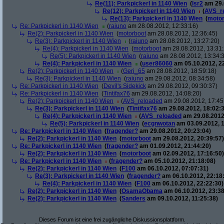
Re(11): Parkpickerl in 1140 Wien
(
lsr2
am 29.
Re(12): Parkpickerl in 1140 Wien
(
AVS_r
Re(13): Parkpickerl in 1140 Wien
(
motor
Re: Parkpickerl in 1140 Wien
(
raiuno
am 28.08.2012, 12:33:16)
Re(2): Parkpickerl in 1140 Wien
(
motorboot
am 28.08.2012, 12:36:45)
Re(3): Parkpickerl in 1140 Wien
(
raiuno
am 28.08.2012, 13:27:20)
Re(4): Parkpickerl in 1140 Wien
(
motorboot
am 28.08.2012, 13:31:
Re(5): Parkpickerl in 1140 Wien
(
raiuno
am 28.08.2012, 13:34:
Re(4): Parkpickerl in 1140 Wien
(
user86060
am 05.10.2012, 22
Re(2): Parkpickerl in 1140 Wien
(
Geri_65
am 28.08.2012, 18:59:18)
Re(3): Parkpickerl in 1140 Wien
(
raiuno
am 29.08.2012, 08:34:58)
Re: Parkpickerl in 1140 Wien
(
Devil's Sidekick
am 29.08.2012, 09:30:37)
Re: Parkpickerl in 1140 Wien
(
Tintifax76
am 29.08.2012, 14:08:20)
Re(2): Parkpickerl in 1140 Wien
(
AVS_reloaded
am 29.08.2012, 17:45
Re(3): Parkpickerl in 1140 Wien
(
Tintifax76
am 29.08.2012, 18:02:3
Re(4): Parkpickerl in 1140 Wien
(
AVS_reloaded
am 29.08.2012
Re(5): Parkpickerl in 1140 Wien
(
ecgnwotan
am 03.09.2012, 1
Re: Parkpickerl in 1140 Wien
(
fragender?
am 29.08.2012, 20:23:04)
Re(2): Parkpickerl in 1140 Wien
(
motorboot
am 29.08.2012, 20:39:57)
Re: Parkpickerl in 1140 Wien
(
fragender?
am 01.09.2012, 21:44:20)
Re(2): Parkpickerl in 1140 Wien
(
motorboot
am 02.09.2012, 17:16:50)
Re: Parkpickerl in 1140 Wien
(
fragender?
am 05.10.2012, 21:18:08)
Re(2): Parkpickerl in 1140 Wien
(
F100
am 06.10.2012, 07:07:31)
Re(3): Parkpickerl in 1140 Wien
(
fragender?
am 06.10.2012, 22:18
Re(4): Parkpickerl in 1140 Wien
(
F100
am 06.10.2012, 22:22:30)
Re(2): Parkpickerl in 1140 Wien
(
OsamaObama
am 06.10.2012, 23:38
Re(2): Parkpickerl in 1140 Wien
(
Sanders
am 09.10.2012, 11:25:38)
Dieses Forum ist eine frei zugängliche Diskussionsplattform.