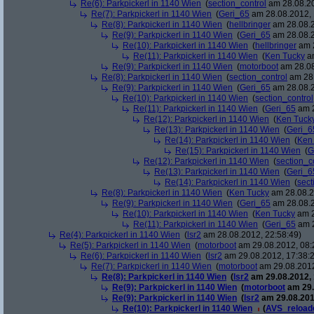
Re(6): Parkpickerl in 1140 Wien
(
section_control
am 28.08.20
Re(7): Parkpickerl in 1140 Wien
(
Geri_65
am 28.08.2012, 
Re(8): Parkpickerl in 1140 Wien
(
hellbringer
am 28.08.2
Re(9): Parkpickerl in 1140 Wien
(
Geri_65
am 28.08.2
Re(10): Parkpickerl in 1140 Wien
(
hellbringer
am 2
Re(11): Parkpickerl in 1140 Wien
(
Ken Tucky
am
Re(9): Parkpickerl in 1140 Wien
(
motorboot
am 28.08
Re(8): Parkpickerl in 1140 Wien
(
section_control
am 28.
Re(9): Parkpickerl in 1140 Wien
(
Geri_65
am 28.08.2
Re(10): Parkpickerl in 1140 Wien
(
section_control
Re(11): Parkpickerl in 1140 Wien
(
Geri_65
am 2
Re(12): Parkpickerl in 1140 Wien
(
Ken Tuck
Re(13): Parkpickerl in 1140 Wien
(
Geri_6
Re(14): Parkpickerl in 1140 Wien
(
Ken
Re(15): Parkpickerl in 1140 Wien
(
G
Re(12): Parkpickerl in 1140 Wien
(
section_c
Re(13): Parkpickerl in 1140 Wien
(
Geri_6
Re(14): Parkpickerl in 1140 Wien
(
sect
Re(8): Parkpickerl in 1140 Wien
(
Ken Tucky
am 28.08.2
Re(9): Parkpickerl in 1140 Wien
(
Geri_65
am 28.08.2
Re(10): Parkpickerl in 1140 Wien
(
Ken Tucky
am 2
Re(11): Parkpickerl in 1140 Wien
(
Geri_65
am 2
Re(4): Parkpickerl in 1140 Wien
(
lsr2
am 28.08.2012, 22:58:49)
Re(5): Parkpickerl in 1140 Wien
(
motorboot
am 29.08.2012, 08:
Re(6): Parkpickerl in 1140 Wien
(
lsr2
am 29.08.2012, 17:38:
Re(7): Parkpickerl in 1140 Wien
(
motorboot
am 29.08.2012
Re(8): Parkpickerl in 1140 Wien
(
lsr2
am 29.08.2012, 
Re(9): Parkpickerl in 1140 Wien
(
motorboot
am 29.
Re(9): Parkpickerl in 1140 Wien
(
lsr2
am 29.08.201
Re(10): Parkpickerl in 1140 Wien
(
AVS_reload