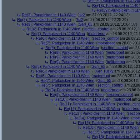
Re(17): Parkpickerl in 1140 Wi
Re(18): Parkpickerl in 1140
Re(19): Parkpickerl in 1
Re(3): Parkpickerl in 1140 Wien
(
lsr2
am 27.08.2012, 22:24:12)
Re(2): Parkpickerl in 1140 Wien
(
lsr2
am 27.08.2012, 22:25:29)
Re(3): Parkpickerl in 1140 Wien
(
Geri_65
am 28.08.2012, 10:04:37)
Re(4): Parkpickerl in 1140 Wien
(
section_control
am 28.08.2012, 1
Re(5): Parkpickerl in 1140 Wien
(
motorboot
am 28.08.2012, 11:
Re(6): Parkpickerl in 1140 Wien
(
section_control
am 28.08.20
Re(7): Parkpickerl in 1140 Wien
(
motorboot
am 28.08.2012
Re(8): Parkpickerl in 1140 Wien
(
section_control
am 28.
Re(9): Parkpickerl in 1140 Wien
(
motorboot
am 28.08
Re(9): Parkpickerl in 1140 Wien
(
motorboot
am 28.08
Re(9): Parkpickerl in 1140 Wien
(
hellbringer
am 28.0
Re(5): Parkpickerl in 1140 Wien
(
Geri_65
am 28.08.2012, 12:
Re(6): Parkpickerl in 1140 Wien
(
Ken Tucky
am 28.08.2012,
Re(6): Parkpickerl in 1140 Wien
(
motorboot
am 28.08.2012, 1
Re(7): Parkpickerl in 1140 Wien
(
Geri_65
am 28.08.2012, 
Re(7): Parkpickerl in 1140 Wien
(
section_control
am 28.08
Re(8): Parkpickerl in 1140 Wien
(
motorboot
am 28.08.20
Re(9): Parkpickerl in 1140 Wien
(
section_control
am 
Re(10): Parkpickerl in 1140 Wien
(
motorboot
am 2
Re(11): Parkpickerl in 1140 Wien
(
section_cont
Re(12): Parkpickerl in 1140 Wien
(
motorboo
Re(13): Parkpickerl in 1140 Wien
(
section
Re(14): Parkpickerl in 1140 Wien
(
mot
Re(15): Parkpickerl in 1140 Wien
(
s
Re(16): Parkpickerl in 1140 Wien
Re(17): Parkpickerl in 1140 Wi
Re(18): Parkpickerl in 1140