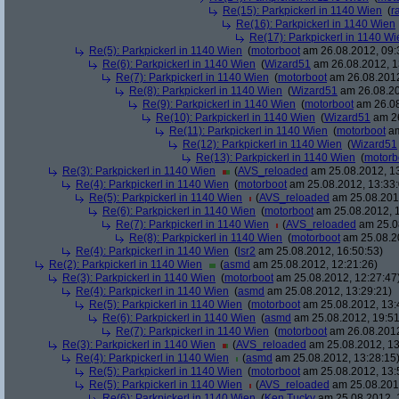
Re(15): Parkpickerl in 1140 Wien
(
r
Re(16): Parkpickerl in 1140 Wien
Re(17): Parkpickerl in 1140 Wi
Re(5): Parkpickerl in 1140 Wien
(
motorboot
am 26.08.2012, 09:
Re(6): Parkpickerl in 1140 Wien
(
Wizard51
am 26.08.2012, 1
Re(7): Parkpickerl in 1140 Wien
(
motorboot
am 26.08.2012
Re(8): Parkpickerl in 1140 Wien
(
Wizard51
am 26.08.20
Re(9): Parkpickerl in 1140 Wien
(
motorboot
am 26.08
Re(10): Parkpickerl in 1140 Wien
(
Wizard51
am 26
Re(11): Parkpickerl in 1140 Wien
(
motorboot
am
Re(12): Parkpickerl in 1140 Wien
(
Wizard51
Re(13): Parkpickerl in 1140 Wien
(
motorb
Re(3): Parkpickerl in 1140 Wien
(
AVS_reloaded
am 25.08.2012, 13
Re(4): Parkpickerl in 1140 Wien
(
motorboot
am 25.08.2012, 13:33:
Re(5): Parkpickerl in 1140 Wien
(
AVS_reloaded
am 25.08.2012
Re(6): Parkpickerl in 1140 Wien
(
motorboot
am 25.08.2012, 1
Re(7): Parkpickerl in 1140 Wien
(
AVS_reloaded
am 25.08
Re(8): Parkpickerl in 1140 Wien
(
motorboot
am 25.08.20
Re(4): Parkpickerl in 1140 Wien
(
lsr2
am 25.08.2012, 16:50:53)
Re(2): Parkpickerl in 1140 Wien
(
asmd
am 25.08.2012, 12:21:26)
Re(3): Parkpickerl in 1140 Wien
(
motorboot
am 25.08.2012, 12:27:47
Re(4): Parkpickerl in 1140 Wien
(
asmd
am 25.08.2012, 13:29:21)
Re(5): Parkpickerl in 1140 Wien
(
motorboot
am 25.08.2012, 13:
Re(6): Parkpickerl in 1140 Wien
(
asmd
am 25.08.2012, 19:51
Re(7): Parkpickerl in 1140 Wien
(
motorboot
am 26.08.2012
Re(3): Parkpickerl in 1140 Wien
(
AVS_reloaded
am 25.08.2012, 13
Re(4): Parkpickerl in 1140 Wien
(
asmd
am 25.08.2012, 13:28:15
Re(5): Parkpickerl in 1140 Wien
(
motorboot
am 25.08.2012, 13:
Re(5): Parkpickerl in 1140 Wien
(
AVS_reloaded
am 25.08.2012
Re(6): Parkpickerl in 1140 Wien
(
Ken Tucky
am 25.08.2012, 