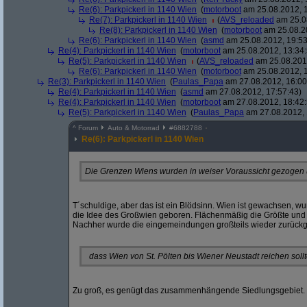
Re(6): Parkpickerl in 1140 Wien
(
motorboot
am 25.08.2012, 1
Re(7): Parkpickerl in 1140 Wien
(
AVS_reloaded
am 25.08
Re(8): Parkpickerl in 1140 Wien
(
motorboot
am 25.08.20
Re(6): Parkpickerl in 1140 Wien
(
asmd
am 25.08.2012, 19:53
Re(4): Parkpickerl in 1140 Wien
(
motorboot
am 25.08.2012, 13:34:
Re(5): Parkpickerl in 1140 Wien
(
AVS_reloaded
am 25.08.2012
Re(6): Parkpickerl in 1140 Wien
(
motorboot
am 25.08.2012, 1
Re(3): Parkpickerl in 1140 Wien
(
Paulas_Papa
am 27.08.2012, 16:00
Re(4): Parkpickerl in 1140 Wien
(
asmd
am 27.08.2012, 17:57:43)
Re(4): Parkpickerl in 1140 Wien
(
motorboot
am 27.08.2012, 18:42:
Re(5): Parkpickerl in 1140 Wien
(
Paulas_Papa
am 27.08.2012, 
^
Forum
Auto & Motorrad
#
6882788
Re(6): Parkpickerl in 1140 Wien
Die Grenzen Wiens wurden in weiser Voraussicht gezogen u
T´schuldige, aber das ist ein Blödsinn. Wien ist gewachsen, w
die Idee des Großwien geboren. Flächenmäßig die Größte und 
Nachher wurde die eingemeindungen großteils wieder zurückg
dass Wien von St. Pölten bis Wiener Neustadt reichen sollt
Zu groß, es genügt das zusammenhängende Siedlungsgebiet.