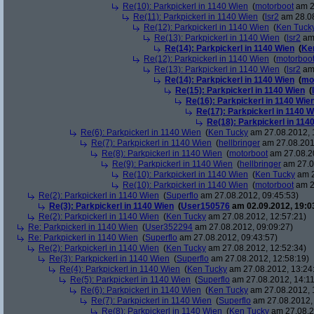
Re(10): Parkpickerl in 1140 Wien
(
motorboot
am 2
Re(11): Parkpickerl in 1140 Wien
(
lsr2
am 28.08
Re(12): Parkpickerl in 1140 Wien
(
Ken Tuck
Re(13): Parkpickerl in 1140 Wien
(
lsr2
am 
Re(14): Parkpickerl in 1140 Wien
(
Ke
Re(12): Parkpickerl in 1140 Wien
(
motorboo
Re(13): Parkpickerl in 1140 Wien
(
lsr2
am 
Re(14): Parkpickerl in 1140 Wien
(
mo
Re(15): Parkpickerl in 1140 Wien
(
Re(16): Parkpickerl in 1140 Wie
Re(17): Parkpickerl in 1140 W
Re(18): Parkpickerl in 114
Re(6): Parkpickerl in 1140 Wien
(
Ken Tucky
am 27.08.2012, 
Re(7): Parkpickerl in 1140 Wien
(
hellbringer
am 27.08.201
Re(8): Parkpickerl in 1140 Wien
(
motorboot
am 27.08.20
Re(9): Parkpickerl in 1140 Wien
(
hellbringer
am 27.0
Re(10): Parkpickerl in 1140 Wien
(
Ken Tucky
am 2
Re(10): Parkpickerl in 1140 Wien
(
motorboot
am 2
Re(2): Parkpickerl in 1140 Wien
(
Superflo
am 27.08.2012, 09:45:53)
Re(3): Parkpickerl in 1140 Wien
(
User150576
am 02.09.2012, 19:0
Re(2): Parkpickerl in 1140 Wien
(
Ken Tucky
am 27.08.2012, 12:57:21)
Re: Parkpickerl in 1140 Wien
(
User352294
am 27.08.2012, 09:09:27)
Re: Parkpickerl in 1140 Wien
(
Superflo
am 27.08.2012, 09:43:57)
Re(2): Parkpickerl in 1140 Wien
(
Ken Tucky
am 27.08.2012, 12:52:34)
Re(3): Parkpickerl in 1140 Wien
(
Superflo
am 27.08.2012, 12:58:19)
Re(4): Parkpickerl in 1140 Wien
(
Ken Tucky
am 27.08.2012, 13:24
Re(5): Parkpickerl in 1140 Wien
(
Superflo
am 27.08.2012, 14:11
Re(6): Parkpickerl in 1140 Wien
(
Ken Tucky
am 27.08.2012, 
Re(7): Parkpickerl in 1140 Wien
(
Superflo
am 27.08.2012, 
Re(8): Parkpickerl in 1140 Wien
(
Ken Tucky
am 27.08.2