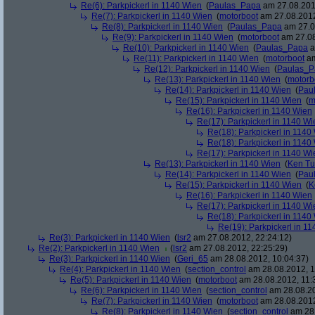
Re(6): Parkpickerl in 1140 Wien
(
Paulas_Papa
am 27.08.201
Re(7): Parkpickerl in 1140 Wien
(
motorboot
am 27.08.2012
Re(8): Parkpickerl in 1140 Wien
(
Paulas_Papa
am 27.0
Re(9): Parkpickerl in 1140 Wien
(
motorboot
am 27.08
Re(10): Parkpickerl in 1140 Wien
(
Paulas_Papa
a
Re(11): Parkpickerl in 1140 Wien
(
motorboot
am
Re(12): Parkpickerl in 1140 Wien
(
Paulas_P
Re(13): Parkpickerl in 1140 Wien
(
motorb
Re(14): Parkpickerl in 1140 Wien
(
Pau
Re(15): Parkpickerl in 1140 Wien
(
m
Re(16): Parkpickerl in 1140 Wien
Re(17): Parkpickerl in 1140 Wi
Re(18): Parkpickerl in 1140
Re(18): Parkpickerl in 1140
Re(17): Parkpickerl in 1140 Wi
Re(13): Parkpickerl in 1140 Wien
(
Ken Tu
Re(14): Parkpickerl in 1140 Wien
(
Pau
Re(15): Parkpickerl in 1140 Wien
(
K
Re(16): Parkpickerl in 1140 Wien
Re(17): Parkpickerl in 1140 Wi
Re(18): Parkpickerl in 1140
Re(19): Parkpickerl in 1
Re(3): Parkpickerl in 1140 Wien
(
lsr2
am 27.08.2012, 22:24:12)
Re(2): Parkpickerl in 1140 Wien
(
lsr2
am 27.08.2012, 22:25:29)
Re(3): Parkpickerl in 1140 Wien
(
Geri_65
am 28.08.2012, 10:04:37)
Re(4): Parkpickerl in 1140 Wien
(
section_control
am 28.08.2012, 1
Re(5): Parkpickerl in 1140 Wien
(
motorboot
am 28.08.2012, 11:
Re(6): Parkpickerl in 1140 Wien
(
section_control
am 28.08.20
Re(7): Parkpickerl in 1140 Wien
(
motorboot
am 28.08.2012
Re(8): Parkpickerl in 1140 Wien
(
section_control
am 28.