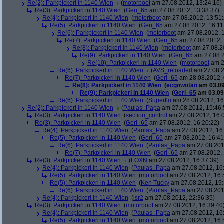
Re(2): Parkpickerl in 1140 Wien
(
motorboot
am 27.08.2012, 13:24:16)
Re(3): Parkpickerl in 1140 Wien
(
Geri_65
am 27.08.2012, 13:38:37)
Re(4): Parkpickerl in 1140 Wien
(
motorboot
am 27.08.2012, 13:51:
Re(5): Parkpickerl in 1140 Wien
(
Geri_65
am 27.08.2012, 16:11
Re(6): Parkpickerl in 1140 Wien
(
motorboot
am 27.08.2012, 1
Re(7): Parkpickerl in 1140 Wien
(
Geri_65
am 27.08.2012, 
Re(8): Parkpickerl in 1140 Wien
(
motorboot
am 27.08.20
Re(9): Parkpickerl in 1140 Wien
(
Geri_65
am 27.08.2
Re(10): Parkpickerl in 1140 Wien
(
motorboot
am 2
Re(6): Parkpickerl in 1140 Wien
(
AVS_reloaded
am 27.08.2
Re(7): Parkpickerl in 1140 Wien
(
Geri_65
am 28.08.2012, 
Re(8): Parkpickerl in 1140 Wien
(
ecgnwotan
am 03.09
Re(9): Parkpickerl in 1140 Wien
(
Geri_65
am 03.09.
Re(6): Parkpickerl in 1140 Wien
(
Superflo
am 28.08.2012, 16
Re(2): Parkpickerl in 1140 Wien
(
Paulas_Papa
am 27.08.2012, 15:46:
Re(3): Parkpickerl in 1140 Wien
(
section_control
am 27.08.2012, 16:
Re(3): Parkpickerl in 1140 Wien
(
Geri_65
am 27.08.2012, 16:20:22)
Re(4): Parkpickerl in 1140 Wien
(
Paulas_Papa
am 27.08.2012, 16
Re(5): Parkpickerl in 1140 Wien
(
Geri_65
am 27.08.2012, 16:41
Re(6): Parkpickerl in 1140 Wien
(
Paulas_Papa
am 27.08.201
Re(7): Parkpickerl in 1140 Wien
(
Geri_65
am 27.08.2012, 
Re(3): Parkpickerl in 1140 Wien
(
LOXN
am 27.08.2012, 16:37:39)
Re(4): Parkpickerl in 1140 Wien
(
Paulas_Papa
am 27.08.2012, 16
Re(5): Parkpickerl in 1140 Wien
(
motorboot
am 27.08.2012, 16:
Re(5): Parkpickerl in 1140 Wien
(
Ken Tucky
am 27.08.2012, 19:
Re(6): Parkpickerl in 1140 Wien
(
Paulas_Papa
am 27.08.201
Re(4): Parkpickerl in 1140 Wien
(
lsr2
am 27.08.2012, 22:36:35)
Re(3): Parkpickerl in 1140 Wien
(
motorboot
am 27.08.2012, 16:39:40
Re(4): Parkpickerl in 1140 Wien
(
Paulas_Papa
am 27.08.2012, 16
Re(5): Parkpickerl in 1140 Wien
(
motorboot
am 27.08.2012, 16: