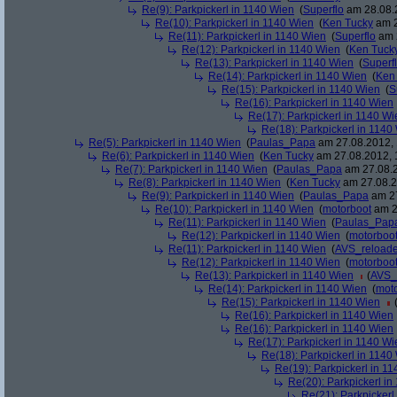
Re(9): Parkpickerl in 1140 Wien
(
Superflo
am 28.08.2
Re(10): Parkpickerl in 1140 Wien
(
Ken Tucky
am 2
Re(11): Parkpickerl in 1140 Wien
(
Superflo
am 2
Re(12): Parkpickerl in 1140 Wien
(
Ken Tuck
Re(13): Parkpickerl in 1140 Wien
(
Superf
Re(14): Parkpickerl in 1140 Wien
(
Ken
Re(15): Parkpickerl in 1140 Wien
(
S
Re(16): Parkpickerl in 1140 Wien
Re(17): Parkpickerl in 1140 Wi
Re(18): Parkpickerl in 1140
Re(5): Parkpickerl in 1140 Wien
(
Paulas_Papa
am 27.08.2012, 
Re(6): Parkpickerl in 1140 Wien
(
Ken Tucky
am 27.08.2012, 
Re(7): Parkpickerl in 1140 Wien
(
Paulas_Papa
am 27.08.2
Re(8): Parkpickerl in 1140 Wien
(
Ken Tucky
am 27.08.2
Re(9): Parkpickerl in 1140 Wien
(
Paulas_Papa
am 27
Re(10): Parkpickerl in 1140 Wien
(
motorboot
am 2
Re(11): Parkpickerl in 1140 Wien
(
Paulas_Pap
Re(12): Parkpickerl in 1140 Wien
(
motorboo
Re(11): Parkpickerl in 1140 Wien
(
AVS_reload
Re(12): Parkpickerl in 1140 Wien
(
motorboo
Re(13): Parkpickerl in 1140 Wien
(
AVS_
Re(14): Parkpickerl in 1140 Wien
(
mot
Re(15): Parkpickerl in 1140 Wien
Re(16): Parkpickerl in 1140 Wien
Re(16): Parkpickerl in 1140 Wien
Re(17): Parkpickerl in 1140 Wi
Re(18): Parkpickerl in 1140
Re(19): Parkpickerl in 1
Re(20): Parkpickerl i
Re(21): Parkpickerl