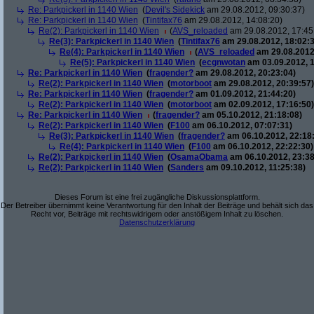
Re: Parkpickerl in 1140 Wien
(
Devil's Sidekick
am 29.08.2012, 09:30:37)
Re: Parkpickerl in 1140 Wien
(
Tintifax76
am 29.08.2012, 14:08:20)
Re(2): Parkpickerl in 1140 Wien
(
AVS_reloaded
am 29.08.2012, 17:45
Re(3): Parkpickerl in 1140 Wien
(
Tintifax76
am 29.08.2012, 18:02:3
Re(4): Parkpickerl in 1140 Wien
(
AVS_reloaded
am 29.08.2012
Re(5): Parkpickerl in 1140 Wien
(
ecgnwotan
am 03.09.2012, 1
Re: Parkpickerl in 1140 Wien
(
fragender?
am 29.08.2012, 20:23:04)
Re(2): Parkpickerl in 1140 Wien
(
motorboot
am 29.08.2012, 20:39:57)
Re: Parkpickerl in 1140 Wien
(
fragender?
am 01.09.2012, 21:44:20)
Re(2): Parkpickerl in 1140 Wien
(
motorboot
am 02.09.2012, 17:16:50)
Re: Parkpickerl in 1140 Wien
(
fragender?
am 05.10.2012, 21:18:08)
Re(2): Parkpickerl in 1140 Wien
(
F100
am 06.10.2012, 07:07:31)
Re(3): Parkpickerl in 1140 Wien
(
fragender?
am 06.10.2012, 22:18
Re(4): Parkpickerl in 1140 Wien
(
F100
am 06.10.2012, 22:22:30)
Re(2): Parkpickerl in 1140 Wien
(
OsamaObama
am 06.10.2012, 23:38
Re(2): Parkpickerl in 1140 Wien
(
Sanders
am 09.10.2012, 11:25:38)
Dieses Forum ist eine frei zugängliche Diskussionsplattform.
Der Betreiber übernimmt keine Verantwortung für den Inhalt der Beiträge und behält sich das
Recht vor, Beiträge mit rechtswidrigem oder anstößigem Inhalt zu löschen.
Datenschutzerklärung