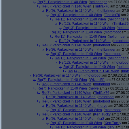
Re(7): Parkpickerl in 1140 Wien
(
hellbringer
am 27.08.2012
Re(8): Parkpickerl in 1140 Wien
(
Tintifax76
am 27.08.20
Re(9): Parkpickerl in 1140 Wien
(
hellbringer
am 27.0
Re(10): Parkpickerl in 1140 Wien
(
Tintifax76
am 27
Re(11): Parkpickerl in 1140 Wien
(
hellbringer
a
Re(12): Parkpickerl in 1140 Wien
(
Tintifax76
Re(13): Parkpickerl in 1140 Wien
(
hellbri
Re(10): Parkpickerl in 1140 Wien
(
motorboot
am 2
Re(11): Parkpickerl in 1140 Wien
(
hellbringer
a
Re(12): Parkpickerl in 1140 Wien
(
motorboo
Re(8): Parkpickerl in 1140 Wien
(
motorboot
am 27.08.20
Re(9): Parkpickerl in 1140 Wien
(
hellbringer
am 27.0
Re(10): Parkpickerl in 1140 Wien
(
motorboot
am 2
Re(11): Parkpickerl in 1140 Wien
(
hellbringer
a
Re(12): Parkpickerl in 1140 Wien
(
motorboo
Re(13): Parkpickerl in 1140 Wien
(
hellbri
Re(14): Parkpickerl in 1140 Wien
(
mot
Re(6): Parkpickerl in 1140 Wien
(
motorboot
am 27.08.2012, 1
Re(7): Parkpickerl in 1140 Wien
(
Wizard51
am 27.08.2012,
Re(8): Parkpickerl in 1140 Wien
(
motorboot
am 27.08.20
Re(7): Parkpickerl in 1140 Wien
(
nerve
am 27.08.2012, 11
Re(8): Parkpickerl in 1140 Wien
(
Tintifax76
am 27.08.20
Re(9): Parkpickerl in 1140 Wien
(
motorboot
am 27.08
Re(8): Parkpickerl in 1140 Wien
(
motorboot
am 27.08.20
Re(9): Parkpickerl in 1140 Wien
(
nerve
am 27.08.201
Re(10): Parkpickerl in 1140 Wien
(
motorboot
am 2
Re(8): Parkpickerl in 1140 Wien
(
Ken Tucky
am 27.08.2
Re(9): Parkpickerl in 1140 Wien
(
lsr2
am 27.08.2012,
Re(10): Parkpickerl in 1140 Wien
(
Ken Tucky
am 2
Re(11): Parkpickerl in 1140 Wien
(
lsr2
am 27.08