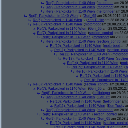
Re(9): Parkpickerl in 1140 Wien
(
motorboot
am 28.08
Re(9): Parkpickerl in 1140 Wien
(
motorboot
am 28.08
Re(9): Parkpickerl in 1140 Wien
(
hellbringer
am 28.0
Re(5): Parkpickerl in 1140 Wien
(
Geri_65
am 28.08.2012, 12:
Re(6): Parkpickerl in 1140 Wien
(
Ken Tucky
am 28.08.2012,
Re(6): Parkpickerl in 1140 Wien
(
motorboot
am 28.08.2012, 1
Re(7): Parkpickerl in 1140 Wien
(
Geri_65
am 28.08.2012, 
Re(7): Parkpickerl in 1140 Wien
(
section_control
am 28.08
Re(8): Parkpickerl in 1140 Wien
(
motorboot
am 28.08.20
Re(9): Parkpickerl in 1140 Wien
(
section_control
am 
Re(10): Parkpickerl in 1140 Wien
(
motorboot
am 2
Re(11): Parkpickerl in 1140 Wien
(
section_cont
Re(12): Parkpickerl in 1140 Wien
(
motorboo
Re(13): Parkpickerl in 1140 Wien
(
section
Re(14): Parkpickerl in 1140 Wien
(
mot
Re(15): Parkpickerl in 1140 Wien
(
s
Re(16): Parkpickerl in 1140 Wien
Re(17): Parkpickerl in 1140 Wi
Re(18): Parkpickerl in 1140
Re(6): Parkpickerl in 1140 Wien
(
section_control
am 28.08.20
Re(7): Parkpickerl in 1140 Wien
(
Geri_65
am 28.08.2012, 
Re(8): Parkpickerl in 1140 Wien
(
hellbringer
am 28.08.2
Re(9): Parkpickerl in 1140 Wien
(
Geri_65
am 28.08.2
Re(10): Parkpickerl in 1140 Wien
(
hellbringer
am 2
Re(11): Parkpickerl in 1140 Wien
(
Ken Tucky
am
Re(9): Parkpickerl in 1140 Wien
(
motorboot
am 28.08
Re(8): Parkpickerl in 1140 Wien
(
section_control
am 28.
Re(9): Parkpickerl in 1140 Wien
(
Geri_65
am 28.08.2
Re(10): Parkpickerl in 1140 Wien
(
section_control
Re(11): Parkpickerl in 1140 Wien
(
Geri_65
am 2