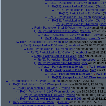
Re(12): Parkpickerl in 1140 Wien
(
Ken Tuck
Re(13): Parkpickerl in 1140 Wien
(
Geri_6
Re(14): Parkpickerl in 1140 Wien
(
Ken
Re(15): Parkpickerl in 1140 Wien
(
G
Re(12): Parkpickerl in 1140 Wien
(
section_c
Re(13): Parkpickerl in 1140 Wien
(
Geri_6
Re(14): Parkpickerl in 1140 Wien
(
sect
Re(8): Parkpickerl in 1140 Wien
(
Ken Tucky
am 28.08.2
Re(9): Parkpickerl in 1140 Wien
(
Geri_65
am 28.08.2
Re(10): Parkpickerl in 1140 Wien
(
Ken Tucky
am 2
Re(11): Parkpickerl in 1140 Wien
(
Geri_65
am 2
Re(4): Parkpickerl in 1140 Wien
(
lsr2
am 28.08.2012, 22:58:49)
Re(5): Parkpickerl in 1140 Wien
(
motorboot
am 29.08.2012, 08:
Re(6): Parkpickerl in 1140 Wien
(
lsr2
am 29.08.2012, 17:38:
Re(7): Parkpickerl in 1140 Wien
(
motorboot
am 29.08.2012
Re(8): Parkpickerl in 1140 Wien
(
lsr2
am 29.08.2012, 
Re(9): Parkpickerl in 1140 Wien
(
motorboot
am 29.
Re(9): Parkpickerl in 1140 Wien
(
lsr2
am 29.08.201
Re(10): Parkpickerl in 1140 Wien
(
AVS_reload
Re(11): Parkpickerl in 1140 Wien
(
lsr2
am 29.
Re(12): Parkpickerl in 1140 Wien
(
AVS_r
Re(13): Parkpickerl in 1140 Wien
(
motor
Re: Parkpickerl in 1140 Wien
(
raiuno
am 28.08.2012, 12:33:16)
Re(2): Parkpickerl in 1140 Wien
(
motorboot
am 28.08.2012, 12:36:45)
Re(3): Parkpickerl in 1140 Wien
(
raiuno
am 28.08.2012, 13:27:20)
Re(4): Parkpickerl in 1140 Wien
(
motorboot
am 28.08.2012, 13:31:
Re(5): Parkpickerl in 1140 Wien
(
raiuno
am 28.08.2012, 13:34:
Re(4): Parkpickerl in 1140 Wien
(
user86060
am 05.10.2012, 22
Re(2): Parkpickerl in 1140 Wien
(
Geri_65
am 28.08.2012, 18:59:18)
Re(3): Parkpickerl in 1140 Wien
(
raiuno
am 29.08.2012, 08:34:58)