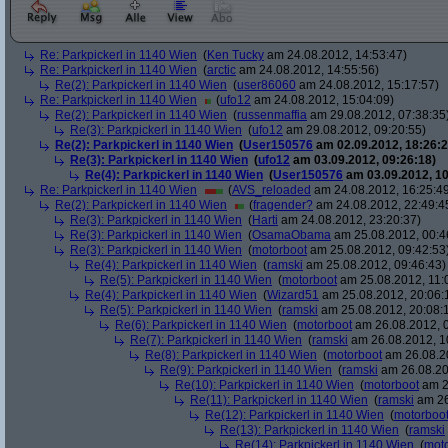
Re: Parkpickerl in 1140 Wien
(
Ken Tucky
am 24.08.2012, 14:53:47)
Re: Parkpickerl in 1140 Wien
(
arctic
am 24.08.2012, 14:55:56)
Re(2): Parkpickerl in 1140 Wien
(
user86060
am 24.08.2012, 15:17:57)
Re: Parkpickerl in 1140 Wien
(
ufo12
am 24.08.2012, 15:04:09)
Re(2): Parkpickerl in 1140 Wien
(
russenmaffia
am 29.08.2012, 07:38:35
Re(3): Parkpickerl in 1140 Wien
(
ufo12
am 29.08.2012, 09:20:55)
Re(2): Parkpickerl in 1140 Wien
(
User150576
am 02.09.2012, 18:26:2
Re(3): Parkpickerl in 1140 Wien
(
ufo12
am 03.09.2012, 09:26:18)
Re(4): Parkpickerl in 1140 Wien
(
User150576
am 03.09.2012, 10
Re: Parkpickerl in 1140 Wien
(
AVS_reloaded
am 24.08.2012, 16:25:4
Re(2): Parkpickerl in 1140 Wien
(
fragender?
am 24.08.2012, 22:49:4
Re(3): Parkpickerl in 1140 Wien
(
Harti
am 24.08.2012, 23:20:37)
Re(3): Parkpickerl in 1140 Wien
(
OsamaObama
am 25.08.2012, 00:4
Re(3): Parkpickerl in 1140 Wien
(
motorboot
am 25.08.2012, 09:42:53
Re(4): Parkpickerl in 1140 Wien
(
ramski
am 25.08.2012, 09:46:43)
Re(5): Parkpickerl in 1140 Wien
(
motorboot
am 25.08.2012, 11:
Re(4): Parkpickerl in 1140 Wien
(
Wizard51
am 25.08.2012, 20:06:
Re(5): Parkpickerl in 1140 Wien
(
ramski
am 25.08.2012, 20:08:
Re(6): Parkpickerl in 1140 Wien
(
motorboot
am 26.08.2012, 0
Re(7): Parkpickerl in 1140 Wien
(
ramski
am 26.08.2012, 1
Re(8): Parkpickerl in 1140 Wien
(
motorboot
am 26.08.20
Re(9): Parkpickerl in 1140 Wien
(
ramski
am 26.08.20
Re(10): Parkpickerl in 1140 Wien
(
motorboot
am 2
Re(11): Parkpickerl in 1140 Wien
(
ramski
am 26
Re(12): Parkpickerl in 1140 Wien
(
motorboo
Re(13): Parkpickerl in 1140 Wien
(
ramski
Re(14): Parkpickerl in 1140 Wien
(
mot