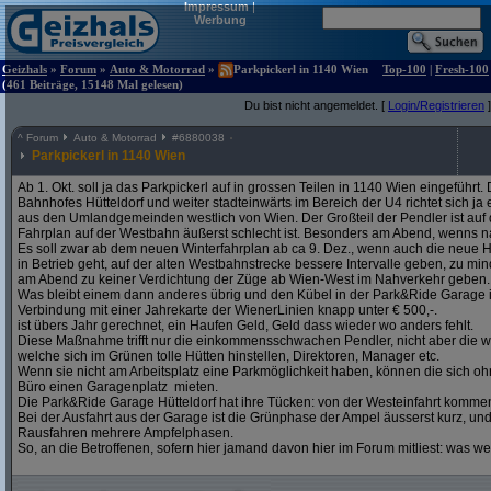
Impressum
|
Werbung
Geizhals
»
Forum
»
Auto & Motorrad
»
Parkpickerl in 1140 Wien
Top-100
|
Fresh-100
(461 Beiträge, 15148 Mal gelesen)
Du bist nicht angemeldet. [
Login/Registrieren
]
^
Forum
Auto & Motorrad
#
6880038
Parkpickerl in 1140 Wien
Ab 1. Okt. soll ja das Parkpickerl auf in grossen Teilen in 1140 Wien eingeführ
Bahnhofes Hütteldorf und weiter stadteinwärts im Bereich der U4 richtet sich j
aus den Umlandgemeinden westlich von Wien. Der Großteil der Pendler ist auf
Fahrplan auf der Westbahn äußerst schlecht ist. Besonders am Abend, wenns na
Es soll zwar ab dem neuen Winterfahrplan ab ca 9. Dez., wenn auch die neue H
in Betrieb geht, auf der alten Westbahnstrecke bessere Intervalle geben, zu mind
am Abend zu keiner Verdichtung der Züge ab Wien-West im Nahverkehr geben.
Was bleibt einem dann anderes übrig und den Kübel in der Park&Ride Garage in 
Verbindung mit einer Jahrekarte der WienerLinien knapp unter € 500,-.
ist übers Jahr gerechnet, ein Haufen Geld, Geld dass wieder wo anders fehlt.
Diese Maßnahme trifft nur die einkommensschwachen Pendler, nicht aber die w
welche sich im Grünen tolle Hütten hinstellen, Direktoren, Manager etc.
Wenn sie nicht am Arbeitsplatz eine Parkmöglichkeit haben, können die sich oh
Büro einen Garagenplatz mieten.
Die Park&Ride Garage Hütteldorf hat ihre Tücken: von der Westeinfahrt komme
Bei der Ausfahrt aus der Garage ist die Grünphase der Ampel äusserst kurz, un
Rausfahren mehrere Ampfelphasen.
So, an die Betroffenen, sofern hier jamand davon hier im Forum mitliest: was w