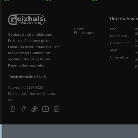
Unternehme
Cookie-
Blog
I
Einstellungen
f
Geizhals ist ein unabhängiges
Impressum
Preis- und Produktvergleichs-
W
Datenschutz
s
Portal, das mittels detaillierter Filter
AGB
T
und vielfältiger Features eine
Unternehmen
optimale Hilfestellung bei der
J
Kaufentscheidung bietet.
P
Ansicht wählen:
Mobile
Copyright © 1997-2026
Preisvergleich Internet Services
AG