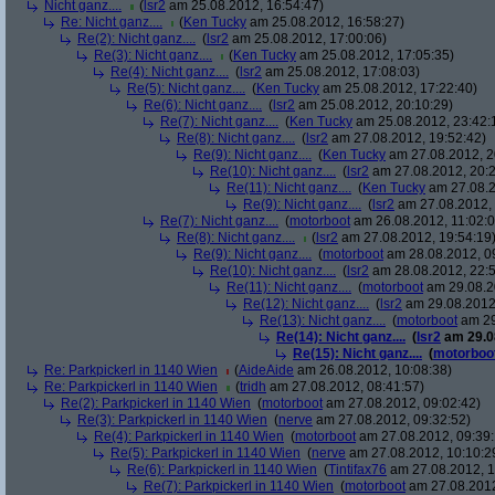
Nicht ganz....
(
lsr2
am 25.08.2012, 16:54:47)
Re: Nicht ganz....
(
Ken Tucky
am 25.08.2012, 16:58:27)
Re(2): Nicht ganz....
(
lsr2
am 25.08.2012, 17:00:06)
Re(3): Nicht ganz....
(
Ken Tucky
am 25.08.2012, 17:05:35)
Re(4): Nicht ganz....
(
lsr2
am 25.08.2012, 17:08:03)
Re(5): Nicht ganz....
(
Ken Tucky
am 25.08.2012, 17:22:40)
Re(6): Nicht ganz....
(
lsr2
am 25.08.2012, 20:10:29)
Re(7): Nicht ganz....
(
Ken Tucky
am 25.08.2012, 23:42:
Re(8): Nicht ganz....
(
lsr2
am 27.08.2012, 19:52:42)
Re(9): Nicht ganz....
(
Ken Tucky
am 27.08.2012, 2
Re(10): Nicht ganz....
(
lsr2
am 27.08.2012, 20:2
Re(11): Nicht ganz....
(
Ken Tucky
am 27.08.2
Re(9): Nicht ganz....
(
lsr2
am 27.08.2012, 
Re(7): Nicht ganz....
(
motorboot
am 26.08.2012, 11:02:0
Re(8): Nicht ganz....
(
lsr2
am 27.08.2012, 19:54:19
Re(9): Nicht ganz....
(
motorboot
am 28.08.2012, 0
Re(10): Nicht ganz....
(
lsr2
am 28.08.2012, 22:5
Re(11): Nicht ganz....
(
motorboot
am 29.08.2
Re(12): Nicht ganz....
(
lsr2
am 29.08.2012,
Re(13): Nicht ganz....
(
motorboot
am 29
Re(14): Nicht ganz....
(
lsr2
am 29.08
Re(15): Nicht ganz....
(
motorboo
Re: Parkpickerl in 1140 Wien
(
AideAide
am 26.08.2012, 10:08:38)
Re: Parkpickerl in 1140 Wien
(
tridh
am 27.08.2012, 08:41:57)
Re(2): Parkpickerl in 1140 Wien
(
motorboot
am 27.08.2012, 09:02:42)
Re(3): Parkpickerl in 1140 Wien
(
nerve
am 27.08.2012, 09:32:52)
Re(4): Parkpickerl in 1140 Wien
(
motorboot
am 27.08.2012, 09:39:
Re(5): Parkpickerl in 1140 Wien
(
nerve
am 27.08.2012, 10:10:2
Re(6): Parkpickerl in 1140 Wien
(
Tintifax76
am 27.08.2012, 1
Re(7): Parkpickerl in 1140 Wien
(
motorboot
am 27.08.2012