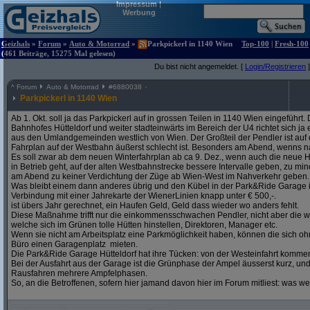
Impressum
|
Werbung
Geizhals
»
Forum
»
Auto & Motorrad
»
Parkpickerl in 1140 Wien
Top-100
|
Fresh-100
(461 Beiträge, 15275 Mal gelesen)
Du bist nicht angemeldet. [
Login/Registrieren
]
^
Forum
Auto & Motorrad
#
6880038
Parkpickerl in 1140 Wien
Ab 1. Okt. soll ja das Parkpickerl auf in grossen Teilen in 1140 Wien eingeführ
Bahnhofes Hütteldorf und weiter stadteinwärts im Bereich der U4 richtet sich j
aus den Umlandgemeinden westlich von Wien. Der Großteil der Pendler ist auf
Fahrplan auf der Westbahn äußerst schlecht ist. Besonders am Abend, wenns na
Es soll zwar ab dem neuen Winterfahrplan ab ca 9. Dez., wenn auch die neue H
in Betrieb geht, auf der alten Westbahnstrecke bessere Intervalle geben, zu mind
am Abend zu keiner Verdichtung der Züge ab Wien-West im Nahverkehr geben.
Was bleibt einem dann anderes übrig und den Kübel in der Park&Ride Garage in 
Verbindung mit einer Jahrekarte der WienerLinien knapp unter € 500,-.
ist übers Jahr gerechnet, ein Haufen Geld, Geld dass wieder wo anders fehlt.
Diese Maßnahme trifft nur die einkommensschwachen Pendler, nicht aber die w
welche sich im Grünen tolle Hütten hinstellen, Direktoren, Manager etc.
Wenn sie nicht am Arbeitsplatz eine Parkmöglichkeit haben, können die sich oh
Büro einen Garagenplatz mieten.
Die Park&Ride Garage Hütteldorf hat ihre Tücken: von der Westeinfahrt komme
Bei der Ausfahrt aus der Garage ist die Grünphase der Ampel äusserst kurz, un
Rausfahren mehrere Ampfelphasen.
So, an die Betroffenen, sofern hier jamand davon hier im Forum mitliest: was w