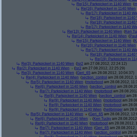
Re(15): Parkpickerl in 1140 Wien
(
m
Re(16): Parkpickerl in 1140 Wien
Re(17): Parkpickerl in 1140 Wi
Re(18): Parkpickerl in 1140
Re(18): Parkpickerl in 1140
Re(17): Parkpickerl in 1140 Wi
Re(13): Parkpickerl in 1140 Wien
(
Ken Tu
Re(14): Parkpickerl in 1140 Wien
(
Pau
Re(15): Parkpickerl in 1140 Wien
(
K
Re(16): Parkpickerl in 1140 Wien
Re(17): Parkpickerl in 1140 Wi
Re(18): Parkpickerl in 1140
Re(19): Parkpickerl in 1
Re(3): Parkpickerl in 1140 Wien
(
lsr2
am 27.08.2012, 22:24:12)
Re(2): Parkpickerl in 1140 Wien
(
lsr2
am 27.08.2012, 22:25:29)
Re(3): Parkpickerl in 1140 Wien
(
Geri_65
am 28.08.2012, 10:04:37)
Re(4): Parkpickerl in 1140 Wien
(
section_control
am 28.08.2012, 1
Re(5): Parkpickerl in 1140 Wien
(
motorboot
am 28.08.2012, 11:
Re(6): Parkpickerl in 1140 Wien
(
section_control
am 28.08.20
Re(7): Parkpickerl in 1140 Wien
(
motorboot
am 28.08.2012
Re(8): Parkpickerl in 1140 Wien
(
section_control
am 28.
Re(9): Parkpickerl in 1140 Wien
(
motorboot
am 28.08
Re(9): Parkpickerl in 1140 Wien
(
motorboot
am 28.08
Re(9): Parkpickerl in 1140 Wien
(
hellbringer
am 28.0
Re(5): Parkpickerl in 1140 Wien
(
Geri_65
am 28.08.2012, 12:
Re(6): Parkpickerl in 1140 Wien
(
Ken Tucky
am 28.08.2012,
Re(6): Parkpickerl in 1140 Wien
(
motorboot
am 28.08.2012, 1
Re(7): Parkpickerl in 1140 Wien
(
Geri_65
am 28.08.2012, 
Re(7): Parkpickerl in 1140 Wien
(
section_control
am 28.08