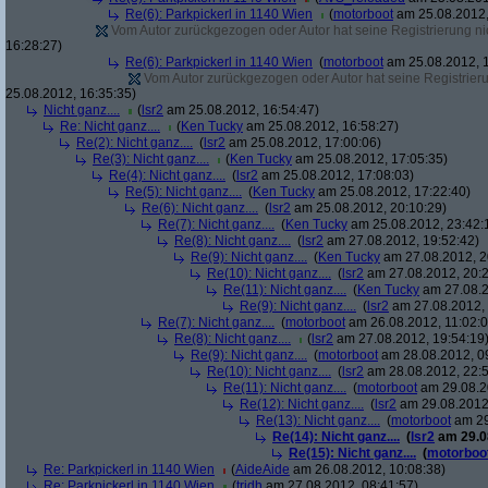
Re(6): Parkpickerl in 1140 Wien
(
motorboot
am 25.08.2012,
Vom Autor zurückgezogen oder Autor hat seine Registrierung nic
16:28:27)
Re(6): Parkpickerl in 1140 Wien
(
motorboot
am 25.08.2012, 1
Vom Autor zurückgezogen oder Autor hat seine Registrierun
25.08.2012, 16:35:35)
Nicht ganz....
(
lsr2
am 25.08.2012, 16:54:47)
Re: Nicht ganz....
(
Ken Tucky
am 25.08.2012, 16:58:27)
Re(2): Nicht ganz....
(
lsr2
am 25.08.2012, 17:00:06)
Re(3): Nicht ganz....
(
Ken Tucky
am 25.08.2012, 17:05:35)
Re(4): Nicht ganz....
(
lsr2
am 25.08.2012, 17:08:03)
Re(5): Nicht ganz....
(
Ken Tucky
am 25.08.2012, 17:22:40)
Re(6): Nicht ganz....
(
lsr2
am 25.08.2012, 20:10:29)
Re(7): Nicht ganz....
(
Ken Tucky
am 25.08.2012, 23:42:
Re(8): Nicht ganz....
(
lsr2
am 27.08.2012, 19:52:42)
Re(9): Nicht ganz....
(
Ken Tucky
am 27.08.2012, 2
Re(10): Nicht ganz....
(
lsr2
am 27.08.2012, 20:2
Re(11): Nicht ganz....
(
Ken Tucky
am 27.08.2
Re(9): Nicht ganz....
(
lsr2
am 27.08.2012, 
Re(7): Nicht ganz....
(
motorboot
am 26.08.2012, 11:02:0
Re(8): Nicht ganz....
(
lsr2
am 27.08.2012, 19:54:19
Re(9): Nicht ganz....
(
motorboot
am 28.08.2012, 0
Re(10): Nicht ganz....
(
lsr2
am 28.08.2012, 22:5
Re(11): Nicht ganz....
(
motorboot
am 29.08.2
Re(12): Nicht ganz....
(
lsr2
am 29.08.2012,
Re(13): Nicht ganz....
(
motorboot
am 29
Re(14): Nicht ganz....
(
lsr2
am 29.08
Re(15): Nicht ganz....
(
motorboo
Re: Parkpickerl in 1140 Wien
(
AideAide
am 26.08.2012, 10:08:38)
Re: Parkpickerl in 1140 Wien
(
tridh
am 27.08.2012, 08:41:57)