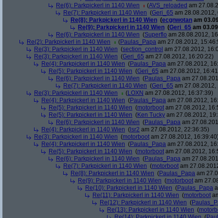
Re(6): Parkpickerl in 1140 Wien
(
AVS_reloaded
am 27.08.2
Re(7): Parkpickerl in 1140 Wien
(
Geri_65
am 28.08.2012, 
Re(8): Parkpickerl in 1140 Wien
(
ecgnwotan
am 03.09
Re(9): Parkpickerl in 1140 Wien
(
Geri_65
am 03.09.
Re(6): Parkpickerl in 1140 Wien
(
Superflo
am 28.08.2012, 16
Re(2): Parkpickerl in 1140 Wien
(
Paulas_Papa
am 27.08.2012, 15:46:
Re(3): Parkpickerl in 1140 Wien
(
section_control
am 27.08.2012, 16:
Re(3): Parkpickerl in 1140 Wien
(
Geri_65
am 27.08.2012, 16:20:22)
Re(4): Parkpickerl in 1140 Wien
(
Paulas_Papa
am 27.08.2012, 16
Re(5): Parkpickerl in 1140 Wien
(
Geri_65
am 27.08.2012, 16:41
Re(6): Parkpickerl in 1140 Wien
(
Paulas_Papa
am 27.08.201
Re(7): Parkpickerl in 1140 Wien
(
Geri_65
am 27.08.2012, 
Re(3): Parkpickerl in 1140 Wien
(
LOXN
am 27.08.2012, 16:37:39)
Re(4): Parkpickerl in 1140 Wien
(
Paulas_Papa
am 27.08.2012, 16
Re(5): Parkpickerl in 1140 Wien
(
motorboot
am 27.08.2012, 16:
Re(5): Parkpickerl in 1140 Wien
(
Ken Tucky
am 27.08.2012, 19:
Re(6): Parkpickerl in 1140 Wien
(
Paulas_Papa
am 27.08.201
Re(4): Parkpickerl in 1140 Wien
(
lsr2
am 27.08.2012, 22:36:35)
Re(3): Parkpickerl in 1140 Wien
(
motorboot
am 27.08.2012, 16:39:40
Re(4): Parkpickerl in 1140 Wien
(
Paulas_Papa
am 27.08.2012, 16
Re(5): Parkpickerl in 1140 Wien
(
motorboot
am 27.08.2012, 16:
Re(6): Parkpickerl in 1140 Wien
(
Paulas_Papa
am 27.08.201
Re(7): Parkpickerl in 1140 Wien
(
motorboot
am 27.08.2012
Re(8): Parkpickerl in 1140 Wien
(
Paulas_Papa
am 27.0
Re(9): Parkpickerl in 1140 Wien
(
motorboot
am 27.08
Re(10): Parkpickerl in 1140 Wien
(
Paulas_Papa
a
Re(11): Parkpickerl in 1140 Wien
(
motorboot
am
Re(12): Parkpickerl in 1140 Wien
(
Paulas_P
Re(13): Parkpickerl in 1140 Wien
(
motorb
Re(14): Parkpickerl in 1140 Wien
(
Pau