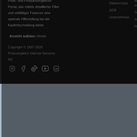
Preis- und Produktvergleichs-
W
Datenschutz
s
Portal, das mittels detaillierter Filter
AGB
T
und vielfältiger Features eine
Unternehmen
optimale Hilfestellung bei der
J
Kaufentscheidung bietet.
P
Ansicht wählen:
Mobile
Copyright © 1997-2026
Preisvergleich Internet Services
AG