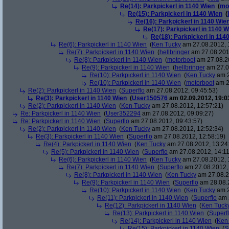
Re(14): Parkpickerl in 1140 Wien
(
mo
Re(15): Parkpickerl in 1140 Wien
(
Re(16): Parkpickerl in 1140 Wie
Re(17): Parkpickerl in 1140 W
Re(18): Parkpickerl in 114
Re(6): Parkpickerl in 1140 Wien
(
Ken Tucky
am 27.08.2012, 
Re(7): Parkpickerl in 1140 Wien
(
hellbringer
am 27.08.201
Re(8): Parkpickerl in 1140 Wien
(
motorboot
am 27.08.20
Re(9): Parkpickerl in 1140 Wien
(
hellbringer
am 27.0
Re(10): Parkpickerl in 1140 Wien
(
Ken Tucky
am 2
Re(10): Parkpickerl in 1140 Wien
(
motorboot
am 2
Re(2): Parkpickerl in 1140 Wien
(
Superflo
am 27.08.2012, 09:45:53)
Re(3): Parkpickerl in 1140 Wien
(
User150576
am 02.09.2012, 19:0
Re(2): Parkpickerl in 1140 Wien
(
Ken Tucky
am 27.08.2012, 12:57:21)
Re: Parkpickerl in 1140 Wien
(
User352294
am 27.08.2012, 09:09:27)
Re: Parkpickerl in 1140 Wien
(
Superflo
am 27.08.2012, 09:43:57)
Re(2): Parkpickerl in 1140 Wien
(
Ken Tucky
am 27.08.2012, 12:52:34)
Re(3): Parkpickerl in 1140 Wien
(
Superflo
am 27.08.2012, 12:58:19)
Re(4): Parkpickerl in 1140 Wien
(
Ken Tucky
am 27.08.2012, 13:24
Re(5): Parkpickerl in 1140 Wien
(
Superflo
am 27.08.2012, 14:11
Re(6): Parkpickerl in 1140 Wien
(
Ken Tucky
am 27.08.2012, 
Re(7): Parkpickerl in 1140 Wien
(
Superflo
am 27.08.2012, 
Re(8): Parkpickerl in 1140 Wien
(
Ken Tucky
am 27.08.2
Re(9): Parkpickerl in 1140 Wien
(
Superflo
am 28.08.2
Re(10): Parkpickerl in 1140 Wien
(
Ken Tucky
am 2
Re(11): Parkpickerl in 1140 Wien
(
Superflo
am 2
Re(12): Parkpickerl in 1140 Wien
(
Ken Tuck
Re(13): Parkpickerl in 1140 Wien
(
Superf
Re(14): Parkpickerl in 1140 Wien
(
Ken
Re(15): Parkpickerl in 1140 Wien
(
S