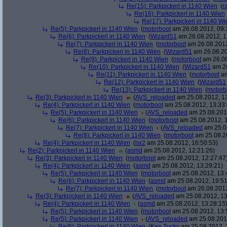
Re(15): Parkpickerl in 1140 Wien
(
r
Re(16): Parkpickerl in 1140 Wien
Re(17): Parkpickerl in 1140 Wi
Re(5): Parkpickerl in 1140 Wien
(
motorboot
am 26.08.2012, 09:
Re(6): Parkpickerl in 1140 Wien
(
Wizard51
am 26.08.2012, 1
Re(7): Parkpickerl in 1140 Wien
(
motorboot
am 26.08.2012
Re(8): Parkpickerl in 1140 Wien
(
Wizard51
am 26.08.20
Re(9): Parkpickerl in 1140 Wien
(
motorboot
am 26.08
Re(10): Parkpickerl in 1140 Wien
(
Wizard51
am 26
Re(11): Parkpickerl in 1140 Wien
(
motorboot
am
Re(12): Parkpickerl in 1140 Wien
(
Wizard51
Re(13): Parkpickerl in 1140 Wien
(
motorb
Re(3): Parkpickerl in 1140 Wien
(
AVS_reloaded
am 25.08.2012, 13
Re(4): Parkpickerl in 1140 Wien
(
motorboot
am 25.08.2012, 13:33:
Re(5): Parkpickerl in 1140 Wien
(
AVS_reloaded
am 25.08.2012
Re(6): Parkpickerl in 1140 Wien
(
motorboot
am 25.08.2012, 1
Re(7): Parkpickerl in 1140 Wien
(
AVS_reloaded
am 25.08
Re(8): Parkpickerl in 1140 Wien
(
motorboot
am 25.08.20
Re(4): Parkpickerl in 1140 Wien
(
lsr2
am 25.08.2012, 16:50:53)
Re(2): Parkpickerl in 1140 Wien
(
asmd
am 25.08.2012, 12:21:26)
Re(3): Parkpickerl in 1140 Wien
(
motorboot
am 25.08.2012, 12:27:47
Re(4): Parkpickerl in 1140 Wien
(
asmd
am 25.08.2012, 13:29:21)
Re(5): Parkpickerl in 1140 Wien
(
motorboot
am 25.08.2012, 13:
Re(6): Parkpickerl in 1140 Wien
(
asmd
am 25.08.2012, 19:51
Re(7): Parkpickerl in 1140 Wien
(
motorboot
am 26.08.2012
Re(3): Parkpickerl in 1140 Wien
(
AVS_reloaded
am 25.08.2012, 13
Re(4): Parkpickerl in 1140 Wien
(
asmd
am 25.08.2012, 13:28:15
Re(5): Parkpickerl in 1140 Wien
(
motorboot
am 25.08.2012, 13:
Re(5): Parkpickerl in 1140 Wien
(
AVS_reloaded
am 25.08.2012
Re(6): Parkpickerl in 1140 Wien
(
Ken Tucky
am 25.08.2012, 