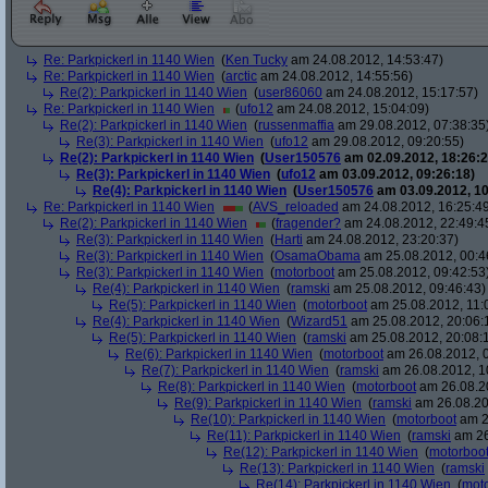
Re: Parkpickerl in 1140 Wien
(
Ken Tucky
am 24.08.2012, 14:53:47)
Re: Parkpickerl in 1140 Wien
(
arctic
am 24.08.2012, 14:55:56)
Re(2): Parkpickerl in 1140 Wien
(
user86060
am 24.08.2012, 15:17:57)
Re: Parkpickerl in 1140 Wien
(
ufo12
am 24.08.2012, 15:04:09)
Re(2): Parkpickerl in 1140 Wien
(
russenmaffia
am 29.08.2012, 07:38:35
Re(3): Parkpickerl in 1140 Wien
(
ufo12
am 29.08.2012, 09:20:55)
Re(2): Parkpickerl in 1140 Wien
(
User150576
am 02.09.2012, 18:26:2
Re(3): Parkpickerl in 1140 Wien
(
ufo12
am 03.09.2012, 09:26:18)
Re(4): Parkpickerl in 1140 Wien
(
User150576
am 03.09.2012, 10
Re: Parkpickerl in 1140 Wien
(
AVS_reloaded
am 24.08.2012, 16:25:4
Re(2): Parkpickerl in 1140 Wien
(
fragender?
am 24.08.2012, 22:49:4
Re(3): Parkpickerl in 1140 Wien
(
Harti
am 24.08.2012, 23:20:37)
Re(3): Parkpickerl in 1140 Wien
(
OsamaObama
am 25.08.2012, 00:4
Re(3): Parkpickerl in 1140 Wien
(
motorboot
am 25.08.2012, 09:42:53
Re(4): Parkpickerl in 1140 Wien
(
ramski
am 25.08.2012, 09:46:43)
Re(5): Parkpickerl in 1140 Wien
(
motorboot
am 25.08.2012, 11:
Re(4): Parkpickerl in 1140 Wien
(
Wizard51
am 25.08.2012, 20:06:
Re(5): Parkpickerl in 1140 Wien
(
ramski
am 25.08.2012, 20:08:
Re(6): Parkpickerl in 1140 Wien
(
motorboot
am 26.08.2012, 0
Re(7): Parkpickerl in 1140 Wien
(
ramski
am 26.08.2012, 1
Re(8): Parkpickerl in 1140 Wien
(
motorboot
am 26.08.20
Re(9): Parkpickerl in 1140 Wien
(
ramski
am 26.08.20
Re(10): Parkpickerl in 1140 Wien
(
motorboot
am 2
Re(11): Parkpickerl in 1140 Wien
(
ramski
am 26
Re(12): Parkpickerl in 1140 Wien
(
motorboo
Re(13): Parkpickerl in 1140 Wien
(
ramski
Re(14): Parkpickerl in 1140 Wien
(
mot