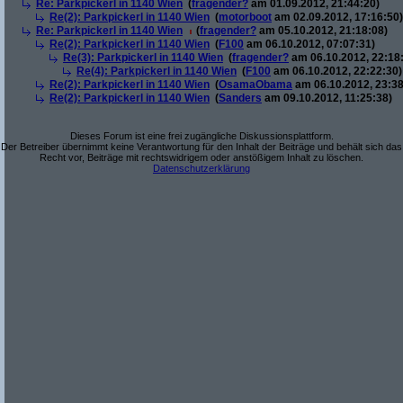
Re: Parkpickerl in 1140 Wien
(
fragender?
am 01.09.2012, 21:44:20)
Re(2): Parkpickerl in 1140 Wien
(
motorboot
am 02.09.2012, 17:16:50)
Re: Parkpickerl in 1140 Wien
(
fragender?
am 05.10.2012, 21:18:08)
Re(2): Parkpickerl in 1140 Wien
(
F100
am 06.10.2012, 07:07:31)
Re(3): Parkpickerl in 1140 Wien
(
fragender?
am 06.10.2012, 22:18
Re(4): Parkpickerl in 1140 Wien
(
F100
am 06.10.2012, 22:22:30)
Re(2): Parkpickerl in 1140 Wien
(
OsamaObama
am 06.10.2012, 23:38
Re(2): Parkpickerl in 1140 Wien
(
Sanders
am 09.10.2012, 11:25:38)
Dieses Forum ist eine frei zugängliche Diskussionsplattform.
Der Betreiber übernimmt keine Verantwortung für den Inhalt der Beiträge und behält sich das
Recht vor, Beiträge mit rechtswidrigem oder anstößigem Inhalt zu löschen.
Datenschutzerklärung