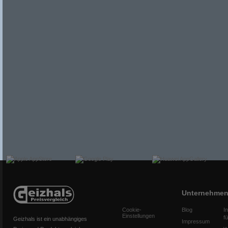
Unternehme
Cookie-
Blog
I
Einstellungen
f
Geizhals ist ein unabhängiges
Impressum