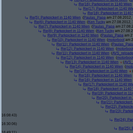
Re(16): Parkpickerl in 1140 Wien
Re(17): Parkpickerl in 1140 Wi
Re(18): Parkpickerl in 1140
Re(5): Parkpickerl in 1140 Wien
(
Paulas_Papa
am 27.08.2012, 
Re(6): Parkpickerl in 1140 Wien
(
Ken Tucky
am 27.08.2012, 
Re(7): Parkpickerl in 1140 Wien
(
Paulas_Papa
am 27.08.2
Re(8): Parkpickerl in 1140 Wien
(
Ken Tucky
am 27.08.2
Re(9): Parkpickerl in 1140 Wien
(
Paulas_Papa
am 27
Re(10): Parkpickerl in 1140 Wien
(
motorboot
am 2
Re(11): Parkpickerl in 1140 Wien
(
Paulas_Pap
Re(12): Parkpickerl in 1140 Wien
(
motorboo
Re(11): Parkpickerl in 1140 Wien
(
AVS_reload
Re(12): Parkpickerl in 1140 Wien
(
motorboo
Re(13): Parkpickerl in 1140 Wien
(
AVS_
Re(14): Parkpickerl in 1140 Wien
(
mot
Re(15): Parkpickerl in 1140 Wien
Re(16): Parkpickerl in 1140 Wien
Re(16): Parkpickerl in 1140 Wien
Re(17): Parkpickerl in 1140 Wi
Re(18): Parkpickerl in 1140
Re(19): Parkpickerl in 1
Re(20): Parkpickerl i
Re(21): Parkpickerl
Re(22): Parkpick
Re(23): Parkp
16:08:43)
Re(24): Par
16:30:06)
Re(25): 
16:49:11)