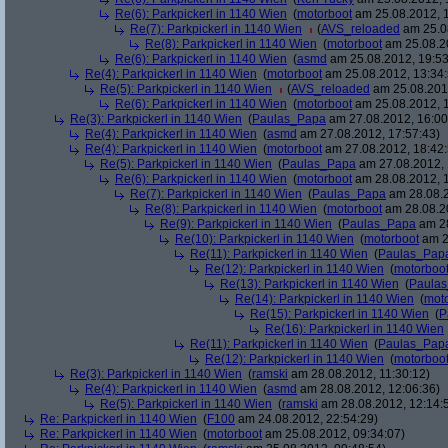
Re(6): Parkpickerl in 1140 Wien
(
motorboot
am 25.08.2012, 1
Re(7): Parkpickerl in 1140 Wien
(
AVS_reloaded
am 25.08
Re(8): Parkpickerl in 1140 Wien
(
motorboot
am 25.08.20
Re(6): Parkpickerl in 1140 Wien
(
asmd
am 25.08.2012, 19:53
Re(4): Parkpickerl in 1140 Wien
(
motorboot
am 25.08.2012, 13:34:
Re(5): Parkpickerl in 1140 Wien
(
AVS_reloaded
am 25.08.2012
Re(6): Parkpickerl in 1140 Wien
(
motorboot
am 25.08.2012, 1
Re(3): Parkpickerl in 1140 Wien
(
Paulas_Papa
am 27.08.2012, 16:00
Re(4): Parkpickerl in 1140 Wien
(
asmd
am 27.08.2012, 17:57:43)
Re(4): Parkpickerl in 1140 Wien
(
motorboot
am 27.08.2012, 18:42:
Re(5): Parkpickerl in 1140 Wien
(
Paulas_Papa
am 27.08.2012, 
Re(6): Parkpickerl in 1140 Wien
(
motorboot
am 28.08.2012, 1
Re(7): Parkpickerl in 1140 Wien
(
Paulas_Papa
am 28.08.2
Re(8): Parkpickerl in 1140 Wien
(
motorboot
am 28.08.20
Re(9): Parkpickerl in 1140 Wien
(
Paulas_Papa
am 28
Re(10): Parkpickerl in 1140 Wien
(
motorboot
am 2
Re(11): Parkpickerl in 1140 Wien
(
Paulas_Pap
Re(12): Parkpickerl in 1140 Wien
(
motorboo
Re(13): Parkpickerl in 1140 Wien
(
Paula
Re(14): Parkpickerl in 1140 Wien
(
mot
Re(15): Parkpickerl in 1140 Wien
(
P
Re(16): Parkpickerl in 1140 Wien
Re(11): Parkpickerl in 1140 Wien
(
Paulas_Pap
Re(12): Parkpickerl in 1140 Wien
(
motorboo
Re(3): Parkpickerl in 1140 Wien
(
ramski
am 28.08.2012, 11:30:12)
Re(4): Parkpickerl in 1140 Wien
(
asmd
am 28.08.2012, 12:06:36)
Re(5): Parkpickerl in 1140 Wien
(
ramski
am 28.08.2012, 12:14:
Re: Parkpickerl in 1140 Wien
(
F100
am 24.08.2012, 22:54:29)
Re: Parkpickerl in 1140 Wien
(
motorboot
am 25.08.2012, 09:34:07)