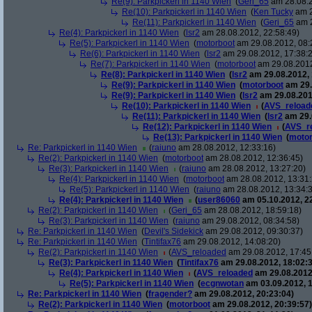
Re(9): Parkpickerl in 1140 Wien
(
Geri_65
am 28.08.2
Re(10): Parkpickerl in 1140 Wien
(
Ken Tucky
am 2
Re(11): Parkpickerl in 1140 Wien
(
Geri_65
am 2
Re(4): Parkpickerl in 1140 Wien
(
lsr2
am 28.08.2012, 22:58:49)
Re(5): Parkpickerl in 1140 Wien
(
motorboot
am 29.08.2012, 08:
Re(6): Parkpickerl in 1140 Wien
(
lsr2
am 29.08.2012, 17:38:
Re(7): Parkpickerl in 1140 Wien
(
motorboot
am 29.08.2012
Re(8): Parkpickerl in 1140 Wien
(
lsr2
am 29.08.2012, 
Re(9): Parkpickerl in 1140 Wien
(
motorboot
am 29.
Re(9): Parkpickerl in 1140 Wien
(
lsr2
am 29.08.201
Re(10): Parkpickerl in 1140 Wien
(
AVS_reload
Re(11): Parkpickerl in 1140 Wien
(
lsr2
am 29.
Re(12): Parkpickerl in 1140 Wien
(
AVS_r
Re(13): Parkpickerl in 1140 Wien
(
motor
Re: Parkpickerl in 1140 Wien
(
raiuno
am 28.08.2012, 12:33:16)
Re(2): Parkpickerl in 1140 Wien
(
motorboot
am 28.08.2012, 12:36:45)
Re(3): Parkpickerl in 1140 Wien
(
raiuno
am 28.08.2012, 13:27:20)
Re(4): Parkpickerl in 1140 Wien
(
motorboot
am 28.08.2012, 13:31:
Re(5): Parkpickerl in 1140 Wien
(
raiuno
am 28.08.2012, 13:34:
Re(4): Parkpickerl in 1140 Wien
(
user86060
am 05.10.2012, 22
Re(2): Parkpickerl in 1140 Wien
(
Geri_65
am 28.08.2012, 18:59:18)
Re(3): Parkpickerl in 1140 Wien
(
raiuno
am 29.08.2012, 08:34:58)
Re: Parkpickerl in 1140 Wien
(
Devil's Sidekick
am 29.08.2012, 09:30:37)
Re: Parkpickerl in 1140 Wien
(
Tintifax76
am 29.08.2012, 14:08:20)
Re(2): Parkpickerl in 1140 Wien
(
AVS_reloaded
am 29.08.2012, 17:45
Re(3): Parkpickerl in 1140 Wien
(
Tintifax76
am 29.08.2012, 18:02:3
Re(4): Parkpickerl in 1140 Wien
(
AVS_reloaded
am 29.08.2012
Re(5): Parkpickerl in 1140 Wien
(
ecgnwotan
am 03.09.2012, 1
Re: Parkpickerl in 1140 Wien
(
fragender?
am 29.08.2012, 20:23:04)
Re(2): Parkpickerl in 1140 Wien
(
motorboot
am 29.08.2012, 20:39:57)