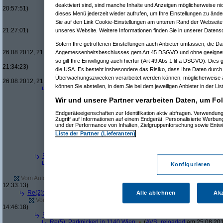
Re(24): Par
deaktiviert sind, sind manche Inhalte und Anzeigen möglicherweise nic
20:57:51)
dieses Menü jederzeit wieder aufrufen, um Ihre Einstellungen zu änder
Re(25): 
Sie auf den Link Cookie-Einstellungen am unteren Rand der Webseite k
Re(26
21:27:01)
unseres Website. Weitere Informationen finden Sie in unserer Datens
Re(
Sofern Ihre getroffenen Einstellungen auch Anbieter umfassen, die Dat
26.08.2012, 21:31:32)
Angemessenheitsbeschlusses gem Art 45 DSGVO und ohne geeignete
so gilt Ihre Einwilligung auch hierfür (Art 49 Abs 1 lit a DSGVO). Dies
21:34:23)
die USA. Es besteht insbesondere das Risiko, dass Ihre Daten durch
Überwachungszwecken verarbeitet werden können, möglicherweise a
26.08.2012, 21:35:50)
können Sie abstellen, in dem Sie bei dem jeweiligen Anbieter in der Lis
Re(5): Parkpickerl in 1140 Wien
(
j.
am 26.08.2012, 19:30:44)
Re(6): Parkpickerl in 1140 Wien
(
Ken Tucky
am 26.08.2012, 
Wir und unsere Partner verarbeiten Daten, um Fol
Re(7): Parkpickerl in 1140 Wien
(
j.
am 26.08.2012, 19:43:
Re(8): Parkpickerl in 1140 Wien
(
Ken Tucky
am 26.08.2
Endgeräteeigenschaften zur Identifikation aktiv abfragen. Verwendun
Re(9): Parkpickerl in 1140 Wien
(
j.
am 26.08.2012, 1
Zugriff auf Informationen auf einem Endgerät. Personalisierte Werbu
und der Performance von Inhalten, Zielgruppenforschung sowie Entw
Re(10): Parkpickerl in 1140 Wien
(
Ken Tucky
am 2
Re(11): Parkpickerl in 1140 Wien
(
j.
am 26.08.2
Liste der Partner (Lieferanten)
Re(12): Parkpickerl in 1140 Wien
(
Ken Tuck
Re(12): Parkpickerl in 1140 Wien
(
AVS_re
Re(4): Parkpickerl in 1140 Wien
(
motorboot
am 25.08.2012, 18:0
Re(5): Parkpickerl in 1140 Wien
(
nerve
am 25.08.2012, 18:46:4
Konfigurieren
Re(6): Parkpickerl in 1140 Wien
(
motorboot
am 26.08.2012, 0
Vom Autor zurückgezogen oder Autor hat seine Registrierung nicht bestätig
12:33:13)
Re(2): Parkpickerl in 1140 Wien
(
motorboot
am 25.08.2012, 12:45:08)
Alle ablehnen
Akz
Vom Autor zurückgezogen oder Autor hat seine Registrierung nicht bes
14:46:18)
Re(4): Parkpickerl in 1140 Wien
(
motorboot
am 25.08.2012, 14:58:
Re(5): Parkpickerl in 1140 Wien
(
AVS_reloaded
am 25.08.201