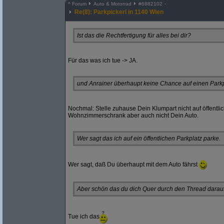
^
Forum
Auto & Motorrad
#
6882102
Re(8): Parkpickerl in 1140 Wien
Ist das die Rechtfertigung für alles bei dir?
Für das was ich tue -> JA.
und Anrainer überhaupt keine Chance auf einen Park
Nochmal: Stelle zuhause Dein Klumpart nicht auf öffentl
Wohnzimmerschrank aber auch nicht Dein Auto.
Wer sagt das ich auf ein öffentlichen Parkplatz parke.
Wer sagt, daß Du überhaupt mit dem Auto fährst
Aber schön das du dich Quer durch den Thread darauf 
Tue ich das