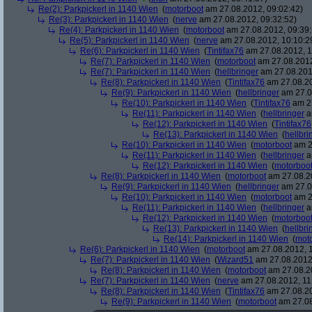
Re(2): Parkpickerl in 1140 Wien
(
motorboot
am 27.08.2012, 09:02:42)
Re(3): Parkpickerl in 1140 Wien
(
nerve
am 27.08.2012, 09:32:52)
Re(4): Parkpickerl in 1140 Wien
(
motorboot
am 27.08.2012, 09:39:
Re(5): Parkpickerl in 1140 Wien
(
nerve
am 27.08.2012, 10:10:2
Re(6): Parkpickerl in 1140 Wien
(
Tintifax76
am 27.08.2012, 1
Re(7): Parkpickerl in 1140 Wien
(
motorboot
am 27.08.2012
Re(7): Parkpickerl in 1140 Wien
(
hellbringer
am 27.08.2012
Re(8): Parkpickerl in 1140 Wien
(
Tintifax76
am 27.08.20
Re(9): Parkpickerl in 1140 Wien
(
hellbringer
am 27.0
Re(10): Parkpickerl in 1140 Wien
(
Tintifax76
am 27
Re(11): Parkpickerl in 1140 Wien
(
hellbringer
a
Re(12): Parkpickerl in 1140 Wien
(
Tintifax76
Re(13): Parkpickerl in 1140 Wien
(
hellbri
Re(10): Parkpickerl in 1140 Wien
(
motorboot
am 2
Re(11): Parkpickerl in 1140 Wien
(
hellbringer
a
Re(12): Parkpickerl in 1140 Wien
(
motorboo
Re(8): Parkpickerl in 1140 Wien
(
motorboot
am 27.08.20
Re(9): Parkpickerl in 1140 Wien
(
hellbringer
am 27.0
Re(10): Parkpickerl in 1140 Wien
(
motorboot
am 2
Re(11): Parkpickerl in 1140 Wien
(
hellbringer
a
Re(12): Parkpickerl in 1140 Wien
(
motorboo
Re(13): Parkpickerl in 1140 Wien
(
hellbri
Re(14): Parkpickerl in 1140 Wien
(
mot
Re(6): Parkpickerl in 1140 Wien
(
motorboot
am 27.08.2012, 1
Re(7): Parkpickerl in 1140 Wien
(
Wizard51
am 27.08.2012,
Re(8): Parkpickerl in 1140 Wien
(
motorboot
am 27.08.20
Re(7): Parkpickerl in 1140 Wien
(
nerve
am 27.08.2012, 11
Re(8): Parkpickerl in 1140 Wien
(
Tintifax76
am 27.08.20
Re(9): Parkpickerl in 1140 Wien
(
motorboot
am 27.08