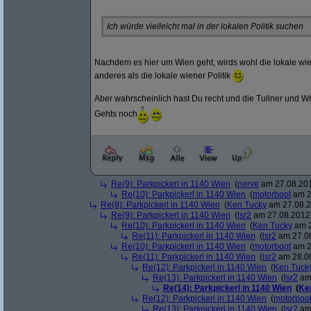
Ich würde vielleicht mal in der lokalen Politik suchen
Nachdem es hier um Wien geht, wirds wohl die lokale wien
anderes als die lokale wiener Politik
Aber wahrscheinlich hast Du recht und die Tullner und W
Gehts noch
Re(9): Parkpickerl in 1140 Wien
(
nerve
am 27.08.201
Re(10): Parkpickerl in 1140 Wien
(
motorboot
am 2
Re(8): Parkpickerl in 1140 Wien
(
Ken Tucky
am 27.08.2
Re(9): Parkpickerl in 1140 Wien
(
lsr2
am 27.08.2012,
Re(10): Parkpickerl in 1140 Wien
(
Ken Tucky
am 2
Re(11): Parkpickerl in 1140 Wien
(
lsr2
am 27.08
Re(10): Parkpickerl in 1140 Wien
(
motorboot
am 2
Re(11): Parkpickerl in 1140 Wien
(
lsr2
am 28.08
Re(12): Parkpickerl in 1140 Wien
(
Ken Tuck
Re(13): Parkpickerl in 1140 Wien
(
lsr2
am 
Re(14): Parkpickerl in 1140 Wien
(
Ke
Re(12): Parkpickerl in 1140 Wien
(
motorboo
Re(13): Parkpickerl in 1140 Wien
(
lsr2
am 