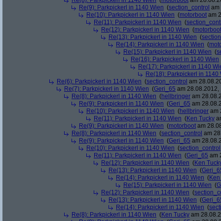
Re(8): Parkpickerl in 1140 Wien
(
motorboot
am 28.08.20
Re(9): Parkpickerl in 1140 Wien
(
section_control
am 
Re(10): Parkpickerl in 1140 Wien
(
motorboot
am 2
Re(11): Parkpickerl in 1140 Wien
(
section_cont
Re(12): Parkpickerl in 1140 Wien
(
motorboo
Re(13): Parkpickerl in 1140 Wien
(
section
Re(14): Parkpickerl in 1140 Wien
(
mot
Re(15): Parkpickerl in 1140 Wien
(
s
Re(16): Parkpickerl in 1140 Wien
Re(17): Parkpickerl in 1140 Wi
Re(18): Parkpickerl in 1140
Re(6): Parkpickerl in 1140 Wien
(
section_control
am 28.08.20
Re(7): Parkpickerl in 1140 Wien
(
Geri_65
am 28.08.2012, 
Re(8): Parkpickerl in 1140 Wien
(
hellbringer
am 28.08.2
Re(9): Parkpickerl in 1140 Wien
(
Geri_65
am 28.08.2
Re(10): Parkpickerl in 1140 Wien
(
hellbringer
am 2
Re(11): Parkpickerl in 1140 Wien
(
Ken Tucky
am
Re(9): Parkpickerl in 1140 Wien
(
motorboot
am 28.08
Re(8): Parkpickerl in 1140 Wien
(
section_control
am 28.
Re(9): Parkpickerl in 1140 Wien
(
Geri_65
am 28.08.2
Re(10): Parkpickerl in 1140 Wien
(
section_control
Re(11): Parkpickerl in 1140 Wien
(
Geri_65
am 2
Re(12): Parkpickerl in 1140 Wien
(
Ken Tuck
Re(13): Parkpickerl in 1140 Wien
(
Geri_6
Re(14): Parkpickerl in 1140 Wien
(
Ken
Re(15): Parkpickerl in 1140 Wien
(
G
Re(12): Parkpickerl in 1140 Wien
(
section_c
Re(13): Parkpickerl in 1140 Wien
(
Geri_6
Re(14): Parkpickerl in 1140 Wien
(
sect
Re(8): Parkpickerl in 1140 Wien
(
Ken Tucky
am 28.08.2