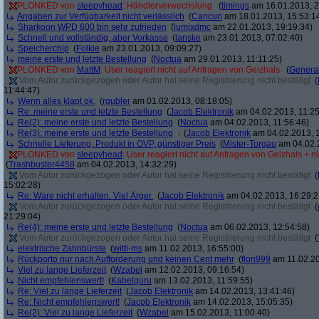
PLONKED von
sleepyhead
: Händlerverwechslung
(
timings
am 16.01.2013, 2
Angaben zur Verfügbarkeit nicht verlässlich
(
Cancun
am 18.01.2013, 15:53:1
Sharkoon WPD 600 bin sehr zufrieden
(
lumixdmc
am 22.01.2013, 19:19:34)
Schnell und vollständig, aber Vorkasse
(
lanske
am 23.01.2013, 07:02:40)
Speicherchip
(
Folkie
am 23.01.2013, 09:09:27)
meine erste und letzte Bestellung
(
Noctua
am 29.01.2013, 11:11:25)
PLONKED von
MattM
: User reagiert nicht auf Anfragen von Geizhals
(
General
Vom Autor zurückgezogen oder Autor hat seine Registrierung nicht bestätigt
(
11:44:47)
Wenn alles klapt ok.
(
rgubler
am 01.02.2013, 08:18:05)
Re: meine erste und letzte Bestellung
(
Jacob Elektronik
am 04.02.2013, 11:25
Re(2): meine erste und letzte Bestellung
(
Noctua
am 04.02.2013, 11:56:46)
Re(3): meine erste und letzte Bestellung
(
Jacob Elektronik
am 04.02.2013, 1
Schnelle Lieferung, Produkt in OVP, günstiger Preis
(
Mister-Torgau
am 04.02.2
PLONKED von
sleepyhead
: User reagiert nicht auf Anfragen von Geizhals + n
(
Trashbuster4458
am 04.02.2013, 14:32:29)
Vom Autor zurückgezogen oder Autor hat seine Registrierung nicht bestätigt
(
15:02:28)
Re: Ware nicht erhalten. Viel Ärger.
(
Jacob Elektronik
am 04.02.2013, 16:29:2
Vom Autor zurückgezogen oder Autor hat seine Registrierung nicht bestätigt
(
21:29:04)
Re(4): meine erste und letzte Bestellung
(
Noctua
am 06.02.2013, 12:54:58)
Vom Autor zurückgezogen oder Autor hat seine Registrierung nicht bestätigt
(
elektrische Zahnbürste
(
witti-ms
am 11.02.2013, 16:55:00)
Rückporto nur nach Aufforderung und keinen Cent mehr
(
flori999
am 11.02.20
Viel zu lange Lieferzeit
(
Wzabel
am 12.02.2013, 09:16:54)
Nicht empfehlenswert!
(
Kabelguru
am 13.02.2013, 11:59:55)
Re: Viel zu lange Lieferzeit
(
Jacob Elektronik
am 14.02.2013, 13:41:46)
Re: Nicht empfehlenswert!
(
Jacob Elektronik
am 14.02.2013, 15:05:35)
Re(2): Viel zu lange Lieferzeit
(
Wzabel
am 15.02.2013, 11:00:40)