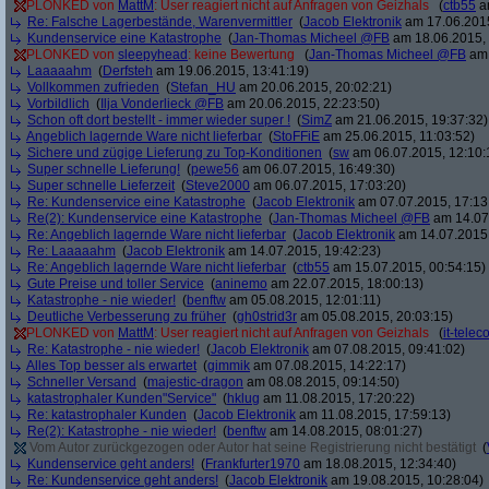
PLONKED von
MattM
: User reagiert nicht auf Anfragen von Geizhals
(
ctb55
am
Re: Falsche Lagerbestände, Warenvermittler
(
Jacob Elektronik
am 17.06.2015
Kundenservice eine Katastrophe
(
Jan-Thomas Micheel @FB
am 18.06.2015, 
PLONKED von
sleepyhead
: keine Bewertung
(
Jan-Thomas Micheel @FB
am 
Laaaaahm
(
Derfsteh
am 19.06.2015, 13:41:19)
Vollkommen zufrieden
(
Stefan_HU
am 20.06.2015, 20:02:21)
Vorbildlich
(
Ilja Vonderlieck @FB
am 20.06.2015, 22:23:50)
Schon oft dort bestellt - immer wieder super !
(
SimZ
am 21.06.2015, 19:37:32)
Angeblich lagernde Ware nicht lieferbar
(
StoFFiE
am 25.06.2015, 11:03:52)
Sichere und zügige Lieferung zu Top-Konditionen
(
sw
am 06.07.2015, 12:10:
Super schnelle Lieferung!
(
pewe56
am 06.07.2015, 16:49:30)
Super schnelle Lieferzeit
(
Steve2000
am 06.07.2015, 17:03:20)
Re: Kundenservice eine Katastrophe
(
Jacob Elektronik
am 07.07.2015, 17:13
Re(2): Kundenservice eine Katastrophe
(
Jan-Thomas Micheel @FB
am 14.07.
Re: Angeblich lagernde Ware nicht lieferbar
(
Jacob Elektronik
am 14.07.2015,
Re: Laaaaahm
(
Jacob Elektronik
am 14.07.2015, 19:42:23)
Re: Angeblich lagernde Ware nicht lieferbar
(
ctb55
am 15.07.2015, 00:54:15)
Gute Preise und toller Service
(
aninemo
am 22.07.2015, 18:00:13)
Katastrophe - nie wieder!
(
benftw
am 05.08.2015, 12:01:11)
Deutliche Verbesserung zu früher
(
gh0strid3r
am 05.08.2015, 20:03:15)
PLONKED von
MattM
: User reagiert nicht auf Anfragen von Geizhals
(
it-tele
Re: Katastrophe - nie wieder!
(
Jacob Elektronik
am 07.08.2015, 09:41:02)
Alles Top besser als erwartet
(
gimmik
am 07.08.2015, 14:22:17)
Schneller Versand
(
majestic-dragon
am 08.08.2015, 09:14:50)
katastrophaler Kunden"Service"
(
hklug
am 11.08.2015, 17:20:22)
Re: katastrophaler Kunden
(
Jacob Elektronik
am 11.08.2015, 17:59:13)
Re(2): Katastrophe - nie wieder!
(
benftw
am 14.08.2015, 08:01:27)
Vom Autor zurückgezogen oder Autor hat seine Registrierung nicht bestätigt
(
Kundenservice geht anders!
(
Frankfurter1970
am 18.08.2015, 12:34:40)
Re: Kundenservice geht anders!
(
Jacob Elektronik
am 19.08.2015, 10:28:04)