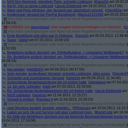
NAS fürs Heimnetz, günstiger Preis, schnelle Lieferung
(
KlausOe
am 18.02.20
Re(3): Viel zu lange Lieferzeit
(
Jacob Elektronik
am 18.02.2013, 14:17:05)
Ware und Preis stimmen, der Versand war überirdisch schnell.
(
check92er
am 
Kostenloser Versand bei PayPal Bezahlung!
(
Maria10101940
am 20.02.2013,
Vom Autor zurückgezogen oder Autor hat seine Registrierung nicht bestätigt
(
12:58:24)
PLONKED von
sleepyhead
: User reagiert nicht auf Anfragen von Geizhals
(
U
Vom Autor zurückgezogen oder Autor hat seine Registrierung nicht bestätigt
(
Erste Bestellung und alles war in Ordnung.
(
herzsch
am 05.03.2013, 12:48:40
Super
(
stiiiief
am 07.03.2013, 10:00:20)
Vom Autor zurückgezogen oder Autor hat seine Registrierung nicht bestätigt
(
11:52:26)
Bestellung einfach storniert, wg. Fehlkalkulation -> Unlauterer Wettbewerb?
(
Re: Bestellung einfach storniert, wg. Fehlkalkulation -> Unlauterer Wettbewer
09:08:19)
Vom Autor zurückgezogen oder Autor hat seine Registrierung nicht bestätigt
(
Nie wieder!
(
gh0strid3r
am 04.04.2013, 00:47:03)
Sehr günstig, kostenfreier Versand, schnelle Lieferung, alles super.
(
SpookyF
Schneller und zuverlässiger Versand
(
cbrmichi
am 05.04.2013, 11:34:40)
Schlechteste Bestellabwicklung die ich bisher hatte
(
silentwiesl
am 07.04.2013
1a, bin sehr zufrieden
(
bädl
am 07.04.2013, 22:29:59)
Re: Schlechteste Bestellabwicklung die ich bisher hatte
(
Jacob Elektronik
am 
Nicht zufrieden
(
raineros
am 11.04.2013, 12:15:27)
Schnell & einfach
(
Ramses II
am 11.04.2013, 15:28:23)
Vom Autor zurückgezogen oder Autor hat seine Registrierung nicht bestätigt
(
zwei Monitore bestellt, bezahlt, geliefert...
(
PKHansen
am 15.04.2013, 14:15:
Laden an sich Ok und Service nett aber Lieferzeit mies.
(
BlackCode
am 18.04.
Ich hätte die Bestellung storniert und die folgende Beschwerdeemail wurde ers
19.04.2013, 17:24:08)
Vom Autor zurückgezogen oder Autor hat seine Registrierung nicht bestätigt
(