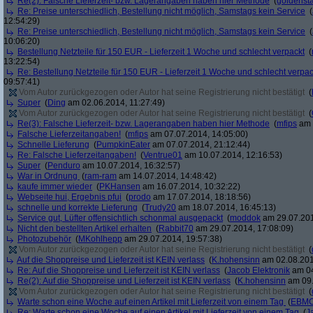
Re(2): Falsche Lieferzeit- bzw. Lagerangaben haben hier Methode
(
goldenst
Re: Preise unterschiedlich, Bestellung nicht möglich, Samstags kein Service
(
12:54:29)
Re: Preise unterschiedlich, Bestellung nicht möglich, Samstags kein Service
(
10:06:20)
Bestellung Netzteile für 150 EUR - Lieferzeit 1 Woche und schlecht verpackt
(
13:22:54)
Re: Bestellung Netzteile für 150 EUR - Lieferzeit 1 Woche und schlecht verpac
09:57:41)
Vom Autor zurückgezogen oder Autor hat seine Registrierung nicht bestätigt
(
Super
(
Ding
am 02.06.2014, 11:27:49)
Vom Autor zurückgezogen oder Autor hat seine Registrierung nicht bestätigt
(
Re(3): Falsche Lieferzeit- bzw. Lagerangaben haben hier Methode
(
mfips
am 
Falsche Lieferzeitangaben!
(
mfips
am 07.07.2014, 14:05:00)
Schnelle Lieferung
(
PumpkinEater
am 07.07.2014, 21:12:44)
Re: Falsche Lieferzeitangaben!
(
Ventrue01
am 10.07.2014, 12:16:53)
Super
(
Penduro
am 10.07.2014, 16:32:57)
War in Ordnung
(
ram-ram
am 14.07.2014, 14:48:42)
kaufe immer wieder
(
PKHansen
am 16.07.2014, 10:32:22)
Webseite hui, Ergebnis pfui
(
prodo
am 17.07.2014, 18:18:56)
schnelle und korrekte Lieferung
(
Trudy20
am 18.07.2014, 16:45:13)
Service gut, Lüfter offensichtlich schonmal ausgepackt
(
moddok
am 29.07.201
Nicht den bestellten Artikel erhalten
(
Rabbit70
am 29.07.2014, 17:08:09)
Photozubehör
(
MKohlhepp
am 29.07.2014, 19:57:38)
Vom Autor zurückgezogen oder Autor hat seine Registrierung nicht bestätigt
(
Auf die Shoppreise und Lieferzeit ist KEIN verlass
(
K.hohensinn
am 02.08.201
Re: Auf die Shoppreise und Lieferzeit ist KEIN verlass
(
Jacob Elektronik
am 04
Re(2): Auf die Shoppreise und Lieferzeit ist KEIN verlass
(
K.hohensinn
am 09.
Vom Autor zurückgezogen oder Autor hat seine Registrierung nicht bestätigt
(
Warte schon eine Woche auf einen Artikel mit Lieferzeit von einem Tag
(
EBMC
Re: Warte schon eine Woche auf einen Artikel mit Lieferzeit von einem Tag
(
J