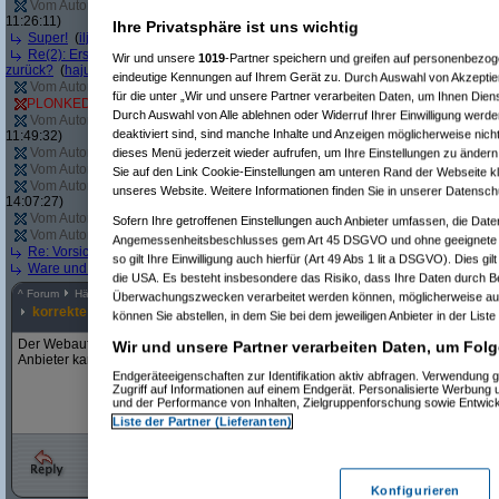
Vom Autor zurückgezogen oder Autor hat seine Registrierung nicht bestätigt
(
11:26:11)
Ihre Privatsphäre ist uns wichtig
Super!
(
iljaa
am 10.05.2012, 13:18:23)
Re(2): Erst angebliche Lagerware nicht liefern, dann falsche Ware liefern - 
Wir und unsere
1019
-Partner speichern und greifen auf personenbezo
zurück?
(
hajuq
am 11.05.2012, 09:01:26)
eindeutige Kennungen auf Ihrem Gerät zu. Durch Auswahl von Akzeptier
Vom Autor zurückgezogen oder Autor hat seine Registrierung nicht bestätigt
(
für die unter „Wir und unsere Partner verarbeiten Daten, um Ihnen Dien
PLONKED von
sleepyhead
: User reagiert nicht auf Anfragen von Geizhals
(
T
Durch Auswahl von Alle ablehnen oder Widerruf Ihrer Einwilligung werde
Vom Autor zurückgezogen oder Autor hat seine Registrierung nicht bestätigt
(
deaktiviert sind, sind manche Inhalte und Anzeigen möglicherweise nicht
11:49:32)
Vom Autor zurückgezogen oder Autor hat seine Registrierung nicht bestätigt
(
dieses Menü jederzeit wieder aufrufen, um Ihre Einstellungen zu ändern 
Vom Autor zurückgezogen oder Autor hat seine Registrierung nicht bestätigt
(
Sie auf den Link Cookie-Einstellungen am unteren Rand der Webseite kli
Vom Autor zurückgezogen oder Autor hat seine Registrierung nicht bestätigt
(
unseres Website. Weitere Informationen finden Sie in unserer Datensch
14:07:27)
Vom Autor zurückgezogen oder Autor hat seine Registrierung nicht bestätigt
(
Sofern Ihre getroffenen Einstellungen auch Anbieter umfassen, die Daten
Vom Autor zurückgezogen oder Autor hat seine Registrierung nicht bestätigt
(
Angemessenheitsbeschlusses gem Art 45 DSGVO und ohne geeignete G
Re: Vorsicht bei diesem Händler
(
Jacob Elektronik
am 04.06.2012, 16:07:05)
so gilt Ihre Einwilligung auch hierfür (Art 49 Abs 1 lit a DSGVO). Dies gi
Ware und Preis top, aber Lieferung verbesserungswürdig
(
pjt-foto
am 05.06.2
die USA. Es besteht insbesondere das Risiko, dass Ihre Daten durch B
^
Forum
Händler-Bewertungen (Kommentare)
#
6817083
Überwachungszwecken verarbeitet werden können, möglicherweise auc
korrekte und schnelle Abwicklung der Bestellung
können Sie abstellen, in dem Sie bei dem jeweiligen Anbieter in der Liste
Der Webauftritt ist übersichtlich; die Abwicklung der Bestellung erfolgte überau
Wir und unsere Partner verarbeiten Daten, um Folg
Anbieter kann ich getrost empfehlen.
Endgeräteeigenschaften zur Identifikation aktiv abfragen. Verwendung 
Zugriff auf Informationen auf einem Endgerät. Personalisierte Werbung
und der Performance von Inhalten, Zielgruppenforschung sowie Entwic
Liste der Partner (Lieferanten)
Konfigurieren