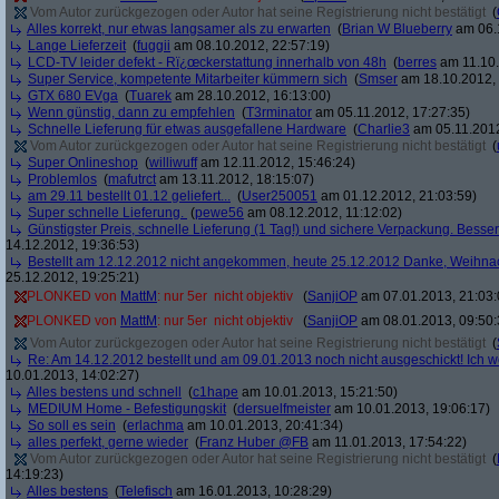
Vom Autor zurückgezogen oder Autor hat seine Registrierung nicht bestätigt
(
Alles korrekt, nur etwas langsamer als zu erwarten
(
Brian W Blueberry
am 06.1
Lange Lieferzeit
(
fuggii
am 08.10.2012, 22:57:19)
LCD-TV leider defekt - Rï¿œckerstattung innerhalb von 48h
(
berres
am 11.10.
Super Service, kompetente Mitarbeiter kümmern sich
(
Smser
am 18.10.2012, 
GTX 680 EVga
(
Tuarek
am 28.10.2012, 16:13:00)
Wenn günstig, dann zu empfehlen
(
T3rminator
am 05.11.2012, 17:27:35)
Schnelle Lieferung für etwas ausgefallene Hardware
(
Charlie3
am 05.11.2012
Vom Autor zurückgezogen oder Autor hat seine Registrierung nicht bestätigt
(
Super Onlineshop
(
williwuff
am 12.11.2012, 15:46:24)
Problemlos
(
mafutrct
am 13.11.2012, 18:15:07)
am 29.11 bestellt 01.12 geliefert...
(
User250051
am 01.12.2012, 21:03:59)
Super schnelle Lieferung.
(
pewe56
am 08.12.2012, 11:12:02)
Günstigster Preis, schnelle Lieferung (1 Tag!) und sichere Verpackung. Besser
14.12.2012, 19:36:53)
Bestellt am 12.12.2012 nicht angekommen, heute 25.12.2012 Danke, Weihna
25.12.2012, 19:25:21)
PLONKED von
MattM
: nur 5er  nicht objektiv
(
SanjiOP
am 07.01.2013, 21:03:
PLONKED von
MattM
: nur 5er  nicht objektiv
(
SanjiOP
am 08.01.2013, 09:50:
Vom Autor zurückgezogen oder Autor hat seine Registrierung nicht bestätigt
(
Re: Am 14.12.2012 bestellt und am 09.01.2013 noch nicht ausgeschickt! Ich w
10.01.2013, 14:02:27)
Alles bestens und schnell
(
c1hape
am 10.01.2013, 15:21:50)
MEDIUM Home - Befestigungskit
(
dersuelfmeister
am 10.01.2013, 19:06:17)
So soll es sein
(
erlachma
am 10.01.2013, 20:41:34)
alles perfekt, gerne wieder
(
Franz Huber @FB
am 11.01.2013, 17:54:22)
Vom Autor zurückgezogen oder Autor hat seine Registrierung nicht bestätigt
(
14:19:23)
Alles bestens
(
Telefisch
am 16.01.2013, 10:28:29)