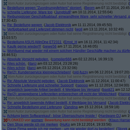
Vom Autor zurückgezogen oder Autor hat seine Registrierung nicht bestätigt
(
Bestellung wegen "Zuordnungsfehlers" stoniert.
(
Beorn
am 07.11.2014, 20:45
schnelle Lieferung, Ware top
(
JungblutP
am 10.11.2014, 12:55:04)
Reibungsloser Geschäftsablauf, einwandfreie Ware, sehr schneller Versand, p
17:30:42)
Re: Bestellung wegen
(
Jacob Elektronik
am 11.11.2014, 09:45:50)
Verfügbarkeit und Lieferzeit stimmen nicht
(
woll
am 13.11.2014, 10:32:49)
Vom Autor zurückgezogen oder Autor hat seine Registrierung nicht bestätigt
(
15:03:57)
Bestellung ASUS AllInOne ET2311
(
Ernst_H
am 16.11.2014, 11:42:34)
Kaufe gerne wieder!!!
(
pewe56
am 17.11.2014, 16:46:05)
Wohltuend mal wieder mit einem solchen Händler Geschäfte machen zu dürf
16:46:51)
Absolute Vorsicht geboten.
(
compiler666
am 02.12.2014, 16:39:13)
Alles schön.
(
itarci
am 03.12.2014, 23:28:26)
Alles schön
(
itarci
am 03.12.2014, 23:32:06)
Re(2): Kundenservice kleingeschrieben!
(
old-fuzzy
am 06.12.2014, 19:07:20)
Vom Autor zurückgezogen oder Autor hat seine Registrierung nicht bestätigt
(
Re: Absolute Vorsicht geboten.
(
Jacob Elektronik
am 11.12.2014, 11:00:47)
Schnelle Lieferung und schneller Support!
(
rapooo
am 11.12.2014, 12:04:00)
angeblich lagernde Artikel bestellt, 4 Werktage bis Versand
(
basti21
am 12.12.
Re(2): angegebene Lieferzeiten entsprechen oft nicht der Wirklichkeit
(
Hann
Vom Autor zurückgezogen oder Autor hat seine Registrierung nicht bestätigt
(
Re: angeblich lagernde Artikel bestellt, 4 Werktage bis Versand
(
Jacob Elektr
Schnelle Bestellung und Lieferung
(
Zandina
am 15.12.2014, 18:59:18)
Vom Autor zurückgezogen oder Autor hat seine Registrierung nicht bestätigt
(
Achtung beim Softwarekauf - böse Überraschung Inside !
(
Hardware-DJ
am 19
PLONKED von
women
: Bewertung kann nicht bestätigt werden
(
Klaus Hans
Den Shop werde ich mir merken
(
HuKo
am 19.12.2014, 19:33:56)
Diese Firma werde ich mir merken - um nie wieder dort zu bestellen!
(
Storek
a