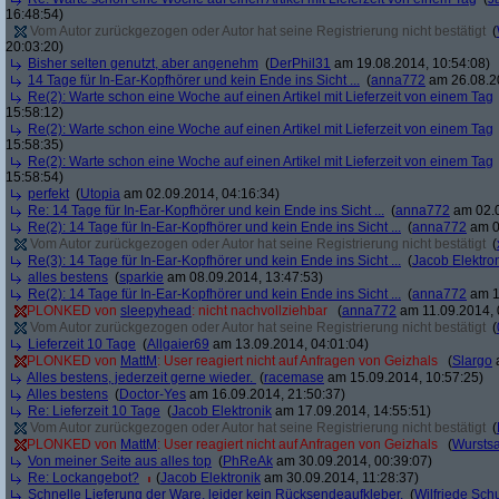
16:48:54)
Vom Autor zurückgezogen oder Autor hat seine Registrierung nicht bestätigt
(
20:03:20)
Bisher selten genutzt, aber angenehm
(
DerPhil31
am 19.08.2014, 10:54:08)
14 Tage für In-Ear-Kopfhörer und kein Ende ins Sicht ...
(
anna772
am 26.08.20
Re(2): Warte schon eine Woche auf einen Artikel mit Lieferzeit von einem Tag
15:58:12)
Re(2): Warte schon eine Woche auf einen Artikel mit Lieferzeit von einem Tag
15:58:35)
Re(2): Warte schon eine Woche auf einen Artikel mit Lieferzeit von einem Tag
15:58:54)
perfekt
(
Utopia
am 02.09.2014, 04:16:34)
Re: 14 Tage für In-Ear-Kopfhörer und kein Ende ins Sicht ...
(
anna772
am 02.0
Re(2): 14 Tage für In-Ear-Kopfhörer und kein Ende ins Sicht ...
(
anna772
am 0
Vom Autor zurückgezogen oder Autor hat seine Registrierung nicht bestätigt
(
Re(3): 14 Tage für In-Ear-Kopfhörer und kein Ende ins Sicht ...
(
Jacob Elektro
alles bestens
(
sparkie
am 08.09.2014, 13:47:53)
Re(2): 14 Tage für In-Ear-Kopfhörer und kein Ende ins Sicht ...
(
anna772
am 1
PLONKED von
sleepyhead
: nicht nachvollziehbar
(
anna772
am 11.09.2014, 
Vom Autor zurückgezogen oder Autor hat seine Registrierung nicht bestätigt
(
Lieferzeit 10 Tage
(
Allgaier69
am 13.09.2014, 04:01:04)
PLONKED von
MattM
: User reagiert nicht auf Anfragen von Geizhals
(
Slargo
a
Alles bestens, jederzeit gerne wieder.
(
racemase
am 15.09.2014, 10:57:25)
Alles bestens
(
Doctor-Yes
am 16.09.2014, 21:50:37)
Re: Lieferzeit 10 Tage
(
Jacob Elektronik
am 17.09.2014, 14:55:51)
Vom Autor zurückgezogen oder Autor hat seine Registrierung nicht bestätigt
(
PLONKED von
MattM
: User reagiert nicht auf Anfragen von Geizhals
(
Wurstsa
Von meiner Seite aus alles top
(
PhReAk
am 30.09.2014, 00:39:07)
Re: Lockangebot?
(
Jacob Elektronik
am 30.09.2014, 11:28:37)
Schnelle Lieferung der Ware, leider kein Rücksendeaufkleber.
(
Wilfriede Sc