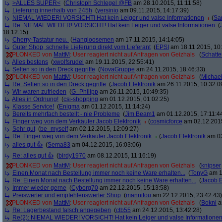
>ALLES SUPER<
(
Christoph Schlegel @FB
am 28.10.2015, 11:11:58)
Lieferung innerhalb von 245h
(
yersinio
am 09.11.2015, 14:17:39)
NIEMAL WIEDER! VORSICHT! Hat kein Leiger und valse Informationen
(
Sa
Re: NIEMAL WIEDER! VORSICHT! Hat kein Leiger und valse Informationen
(
18:12:15)
Cherry-Tastatur neu.
(
Hangloosemen
am 17.11.2015, 14:14:05)
Guter Shop, schnelle Lieferung direkt vom Lieferant
(
EPSI
am 18.11.2015, 10:
PLONKED von
MattM
: User reagiert nicht auf Anfragen von Geizhals
(
Schatte
Alles bestens
(
xwolfsrudel
am 19.11.2015, 22:55:41)
Selten so in den Dreck gegriffe
(
NovaGruppe
am 24.11.2015, 18:46:33)
PLONKED von
MattM
: User reagiert nicht auf Anfragen von Geizhals
(
Michae
Re: Selten so in den Dreck gegriffe
(
Jacob Elektronik
am 26.11.2015, 10:32:0
Wir waren zufrieden
(
G_Philipp
am 26.11.2015, 10:49:35)
Alles in Ordnung!
(
csi-shopping
am 01.12.2015, 01:02:25)
Klasse Service!
(
Enigma
am 01.12.2015, 11:14:24)
Bereits mehrfach bestellt - nie Probleme
(
Jim Beam1
am 01.12.2015, 17:11:4
Finger weg von dem Verkäufer Jacob Elektronik
(
cosmicforce
am 02.12.2015
Sehr gut
(
be_myself
am 02.12.2015, 12:09:27)
Re: Finger weg von dem Verkäufer Jacob Elektronik
(
Jacob Elektronik
am 03
alles gut 👍
(
Sema83
am 04.12.2015, 16:03:06)
Re: alles gut 👍
(
birdy1970
am 08.12.2015, 11:16:19)
PLONKED von
MattM
: User reagiert nicht auf Anfragen von Geizhals
(
knipser
Einen Monat nach Bestellung immer noch keine Ware erhalten...
(
TonyG
am 1
Re: Einen Monat nach Bestellung immer noch keine Ware erhalten...
(
Jacob E
Immer wieder gerne
(
Cyborg70
am 22.12.2015, 15:13:58)
Preiswerter und empfehlenswerter Shop
(
mannitou
am 22.12.2015, 23:42:43)
PLONKED von
MattM
: User reagiert nicht auf Anfragen von Geizhals
(
Bokni
a
Re: Lagerbestand falsch angegeben
(
ctb55
am 24.12.2015, 13:42:28)
Re(2): NIEMAL WIEDER! VORSICHT! Hat kein Leiger und valse Informatione