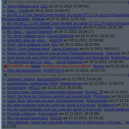
Vom Autor zurückgezogen oder Autor hat seine Registrierung nicht bestätigt
(
Shop Software nervt
(
b12
am 26.11.2013, 07:09:55)
Naja...
(
meek
am 26.11.2013, 15:50:47)
Am 06.11.13 ein Tablet-Cover bestellt, bis heute (27.11.13) noch nicht ausgelie
Richtung Besteller
(
Rajhab
am 27.11.2013, 11:51:33)
Re: Am 06.11.13 ein Tablet-Cover bestellt, bis heute (27.11.13) noch nicht ausge
diesbezüglich Richtung Besteller
(
Jacob Elektronik
am 28.11.2013, 10:35:28)
Re: Naja...
(
Jacob Elektronik
am 28.11.2013, 16:29:17)
Re: Shop Software nervt
(
Jacob Elektronik
am 28.11.2013, 16:31:57)
eigentlich alles ok, aber....
(
ossi239
am 28.11.2013, 22:58:58)
Re(2): Shop Software nervt
(
b12
am 29.11.2013, 03:22:54)
Re(3): Shop Software nervt
(
Jacob Elektronik
am 29.11.2013, 09:53:37)
Einen guten Shop erkennt man an dem Reklamationsprozess.
(
Joerschi
am 29
auch wenn mal was schief geht prompte Reaktion und Behebung
(
Katzenfre
Re: eigentlich alles ok, aber....
(
Jacob Elektronik
am 29.11.2013, 15:06:06)
PLONKED von
MattM
: Auf Wunsch des Users entfernt
(
thuriel
am 02.12.2013,
Alles wie beschrieben
(
HARDTECH
am 07.12.2013, 10:41:14)
Vom Autor zurückgezogen oder Autor hat seine Registrierung nicht bestätigt
(
Schneller Service
(
franzgerd1945
am 11.12.2013, 14:00:18)
zuverlässiger, qualifizierter Shop
(
blankenerven
am 11.12.2013, 15:08:53)
Kundenfang
(
MG127
am 13.12.2013, 08:32:36)
hat sich gegen mehrere Konkurrenten behauptet
(
Schobi_78
am 15.12.2013, 
Re(2): Rechner für 1500euro bestellt und kommt nicht
(
TheNoxier
am 16.12.2
Guter Shop, falls man ein paar Schwächen kennt.
(
OnlineKaufer
am 17.12.201
Ab Lager bedeuter nicht ab Lager bei Jacob in Karlsruhe
(
Enttaescht
am 23.12
Re: Ab Lager bedeuter nicht ab Lager bei Jacob in Karlsruhe
(
Jacob Elektron
Prompte Lieferung
(
rowi-erbach
am 27.12.2013, 18:16:36)
Bin mal wieder begeistert!
(
ThxOhr
am 27.12.2013, 19:13:14)
Alles lieferbar - heute kam das dritte Paket ohne es fehlt immer noch was ...
(
l
16:13:28)