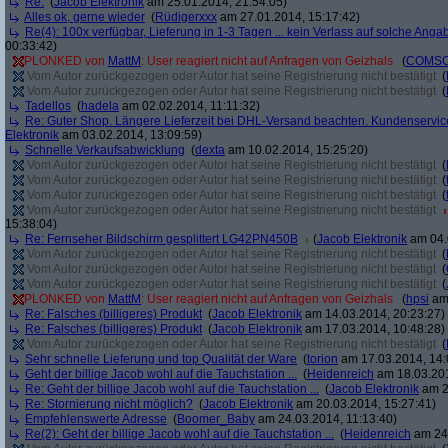
Re:
(
Jacob Elektronik
am 25.01.2014, 21:54:05)
Alles ok, gerne wieder
(
Rüdigerxxx
am 27.01.2014, 15:17:42)
Re(4): 100x verfügbar, Lieferung in 1-3 Tagen ... kein Verlass auf solche Anga
00:33:42)
PLONKED von
MattM
: User reagiert nicht auf Anfragen von Geizhals
(
COMS
Vom Autor zurückgezogen oder Autor hat seine Registrierung nicht bestätigt
(
Vom Autor zurückgezogen oder Autor hat seine Registrierung nicht bestätigt
(
Tadellos
(
hadela
am 02.02.2014, 11:11:32)
Re: Guter Shop. Längere Lieferzeit bei DHL-Versand beachten. Kundenservice
Elektronik
am 03.02.2014, 13:09:59)
Schnelle Verkaufsabwicklung
(
dexta
am 10.02.2014, 15:25:20)
Vom Autor zurückgezogen oder Autor hat seine Registrierung nicht bestätigt
(
Vom Autor zurückgezogen oder Autor hat seine Registrierung nicht bestätigt
(
Vom Autor zurückgezogen oder Autor hat seine Registrierung nicht bestätigt
(
Vom Autor zurückgezogen oder Autor hat seine Registrierung nicht bestätigt
15:38:04)
Re: Fernseher Bildschirm gesplittert LG42PN450B
(
Jacob Elektronik
am 04.
Vom Autor zurückgezogen oder Autor hat seine Registrierung nicht bestätigt
(
Vom Autor zurückgezogen oder Autor hat seine Registrierung nicht bestätigt
(
Vom Autor zurückgezogen oder Autor hat seine Registrierung nicht bestätigt
(
PLONKED von
MattM
: User reagiert nicht auf Anfragen von Geizhals
(
hpsi
am 
Re: Falsches (billigeres) Produkt
(
Jacob Elektronik
am 14.03.2014, 20:23:27)
Re: Falsches (billigeres) Produkt
(
Jacob Elektronik
am 17.03.2014, 10:48:28)
Vom Autor zurückgezogen oder Autor hat seine Registrierung nicht bestätigt
(
Sehr schnelle Lieferung und top Qualität der Ware
(
torion
am 17.03.2014, 14:
Geht der billige Jacob wohl auf die Tauchstation ...
(
Heidenreich
am 18.03.201
Re: Geht der billige Jacob wohl auf die Tauchstation ...
(
Jacob Elektronik
am 2
Re: Stornierung nicht möglich?
(
Jacob Elektronik
am 20.03.2014, 15:27:41)
Empfehlenswerte Adresse
(
Boomer_Baby
am 24.03.2014, 11:13:40)
Re(2): Geht der billige Jacob wohl auf die Tauchstation ...
(
Heidenreich
am 24.