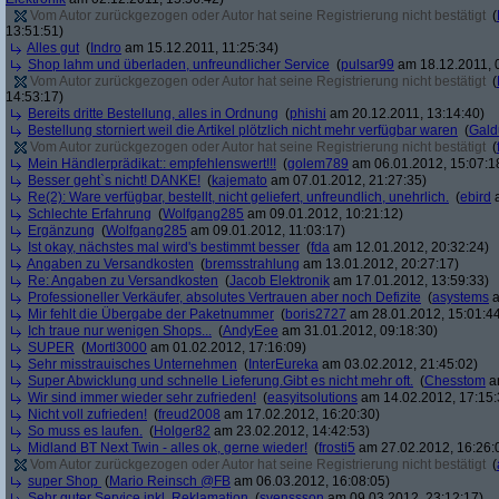
Vom Autor zurückgezogen oder Autor hat seine Registrierung nicht bestätigt
(
13:51:51)
Alles gut
(
Indro
am 15.12.2011, 11:25:34)
Shop lahm und überladen, unfreundlicher Service
(
pulsar99
am 18.12.2011, 
Vom Autor zurückgezogen oder Autor hat seine Registrierung nicht bestätigt
(
14:53:17)
Bereits dritte Bestellung, alles in Ordnung
(
phishi
am 20.12.2011, 13:14:40)
Bestellung storniert weil die Artikel plötzlich nicht mehr verfügbar waren
(
Gald
Vom Autor zurückgezogen oder Autor hat seine Registrierung nicht bestätigt
(
Mein Händlerprädikat:: empfehlenswert!!!
(
golem789
am 06.01.2012, 15:07:1
Besser geht`s nicht! DANKE!
(
kajemato
am 07.01.2012, 21:27:35)
Re(2): Ware verfügbar, bestellt, nicht geliefert, unfreundlich, unehrlich.
(
ebird
a
Schlechte Erfahrung
(
Wolfgang285
am 09.01.2012, 10:21:12)
Ergänzung
(
Wolfgang285
am 09.01.2012, 11:03:17)
Ist okay, nächstes mal wird's bestimmt besser
(
fda
am 12.01.2012, 20:32:24)
Angaben zu Versandkosten
(
bremsstrahlung
am 13.01.2012, 20:27:17)
Re: Angaben zu Versandkosten
(
Jacob Elektronik
am 17.01.2012, 13:59:33)
Professioneller Verkäufer, absolutes Vertrauen aber noch Defizite
(
asystems
a
Mir fehlt die Übergabe der Paketnummer
(
boris2727
am 28.01.2012, 15:01:4
Ich traue nur wenigen Shops...
(
AndyEee
am 31.01.2012, 09:18:30)
SUPER
(
Mortl3000
am 01.02.2012, 17:16:09)
Sehr misstrauisches Unternehmen
(
InterEureka
am 03.02.2012, 21:45:02)
Super Abwicklung und schnelle Lieferung.Gibt es nicht mehr oft.
(
Chesstom
am
Wir sind immer wieder sehr zufrieden!
(
easyitsolutions
am 14.02.2012, 17:15:
Nicht voll zufrieden!
(
freud2008
am 17.02.2012, 16:20:30)
So muss es laufen.
(
Holger82
am 23.02.2012, 14:42:53)
Midland BT Next Twin - alles ok, gerne wieder!
(
frosti5
am 27.02.2012, 16:26:
Vom Autor zurückgezogen oder Autor hat seine Registrierung nicht bestätigt
(
super Shop
(
Mario Reinsch @FB
am 06.03.2012, 16:08:05)
Sehr guter Service inkl. Reklamation
(
svenssson
am 09.03.2012, 23:12:17)