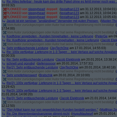
Re: Alles lieferbar - heute kam das dritte Paket ohne es fehlt immer noch was ..
10:03:32)
PLONKED von
sleepyhead
: doppelt
(
leviathan123
am 31.12.2013, 10:04:01)
PLONKED von
sleepyhead
: doppelt
(
leviathan123
am 31.12.2013, 10:04:24)
PLONKED von
sleepyhead
: doppelt
(
leviathan123
am 31.12.2013, 10:05:43)
Jacob ist ein seriöser, "anständiger" Versender mit guten Preisen.
(
Master-Th
Vom Autor zurückgezogen oder Autor hat seine Registrierung nicht bestätigt
(
17:54:00)
Vom Autor zurückgezogen oder Autor hat seine Registrierung nicht bestätigt
(
Kopfhörer angeboten - Kunden hingehalten - keine Lieferung
(
PeterGe
am 09.
Re: Kopfhörer angeboten - Kunden hingehalten - keine Lieferung
(
Jacob Elek
Vom Autor zurückgezogen oder Autor hat seine Registrierung nicht bestätigt
(
Sehr enttäuschende Leistung
(
JayTechOne
am 17.01.2014, 14:55:03)
Re: 100x verfügbar, Lieferung in 1-3 Tagen ... kein Verlass auf solche Angaben
02:00:33)
Re: Sehr enttäuschende Leistung
(
Jacob Elektronik
am 20.01.2014, 13:38:24
schnell und günstig!
(
defensoooor
am 20.01.2014, 17:57:31)
Re(2): Sehr enttäuschende Leistung
(
JayTechOne
am 20.01.2014, 18:40:18)
Vom Autor zurückgezogen oder Autor hat seine Registrierung nicht bestätigt
(
Sehr empfehlenswert
(
Bratschik
am 20.01.2014, 20:10:00)
Vom Autor zurückgezogen oder Autor hat seine Registrierung nicht bestätigt
(
Re(2): 100x verfügbar, Lieferung in 1-3 Tagen ... kein Verlass auf solche Anga
13:29:42)
Re(3): 100x verfügbar, Lieferung in 1-3 Tagen ... kein Verlass auf solche Anga
21.01.2014, 14:00:20)
Re(3): Sehr enttäuschende Leistung
(
Jacob Elektronik
am 21.01.2014, 14:04:
Vom Autor zurückgezogen oder Autor hat seine Registrierung nicht bestätigt
(
12:12:50)
"Der Artikel kann nur von gewerblichen Kunden bestellt werden."
(
Matthias Ze
Re: Die Warenbestandsanzeige stimmt nicht
(
HuguMaulwurf
am 25.01.2014, 