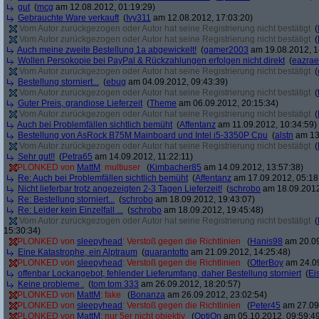
gut
(
mcg
am 12.08.2012, 01:19:29)
Gebrauchte Ware verkauft
(
Ivy311
am 12.08.2012, 17:03:20)
Vom Autor zurückgezogen oder Autor hat seine Registrierung nicht bestätigt
(
Vom Autor zurückgezogen oder Autor hat seine Registrierung nicht bestätigt
(
Auch meine zweite Bestellung 1a abgewickelt!
(
gamer2003
am 19.08.2012, 1
Wollen Persokopie bei PayPal & Rückzahlungen erfolgen nicht direkt
(
eazrae
Vom Autor zurückgezogen oder Autor hat seine Registrierung nicht bestätigt
(
Bestellung storniert...
(
ebug
am 04.09.2012, 09:43:39)
Vom Autor zurückgezogen oder Autor hat seine Registrierung nicht bestätigt
(
Guter Preis, grandiose Lieferzeit
(
Theme
am 06.09.2012, 20:15:34)
Vom Autor zurückgezogen oder Autor hat seine Registrierung nicht bestätigt
(
Auch bei Problemfällen sichtlich bemüht
(
Affentanz
am 11.09.2012, 10:34:59)
Bestellung von AsRock B75M Mainboard und Intel i5-3350P Cpu
(
alstn
am 13.
Vom Autor zurückgezogen oder Autor hat seine Registrierung nicht bestätigt
(
Sehr gut!!
(
Petra65
am 14.09.2012, 11:22:11)
PLONKED von
MattM
: multiuser
(
Kimbacher85
am 14.09.2012, 13:57:38)
Re: Auch bei Problemfällen sichtlich bemüht
(
Affentanz
am 17.09.2012, 05:18
Nicht lieferbar trotz angezeigten 2-3 Tagen Lieferzeit!
(
schrobo
am 18.09.2012
Re: Bestellung storniert...
(
schrobo
am 18.09.2012, 19:43:07)
Re: Leider kein Einzelfall ...
(
schrobo
am 18.09.2012, 19:45:48)
Vom Autor zurückgezogen oder Autor hat seine Registrierung nicht bestätigt
(
15:30:34)
PLONKED von
sleepyhead
: Verstoß gegen die Richtlinien
(
Hanis98
am 20.09
Eine Katastrophe, ein Alptraum
(
quarantotto
am 21.09.2012, 14:25:48)
PLONKED von
sleepyhead
: Verstoß gegen die Richtlinien
(
OtterBoy
am 24.09
offenbar Lockangebot, fehlender Lieferumfang, daher Bestellung storniert
(
Ei
Keine probleme .
(
tom tom 333
am 26.09.2012, 18:20:57)
PLONKED von
MattM
: fake
(
Bonanza
am 26.09.2012, 23:02:54)
PLONKED von
sleepyhead
: Verstoß gegen die Richtlinien
(
Peter45
am 27.09.
PLONKED von
MattM
: nur 5er nicht objektiv
(
OptiOn
am 05.10.2012, 09:59:4