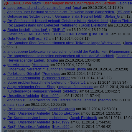
PLONKED von
MattM
: User reagiert nicht auf Anfragen von Geizhals
(
aloniss
Lagerbestand und Lieferzeit irreführend
(
quat
am 09.10.2014, 11:17:39)
Angaben über Bestand stimmen nicht. Teilweise lange Wartezeiten.
(
tff2.com
a
Gehäuse mit Netzteil gekauft. Gehäuse ist da, Netzteil fehlt!
(
Stefan_G
am 12.1
Re: Gehäuse mit Netzteil gekauft. Gehäuse ist da, Netzteil fehlt!
(
Jacob Elektr
Re: Lagerbestand und Lieferzeit irreführend
(
Jacob Elektronik
am 13.10.2014,
Router bestellt, alles top! :)
(
ShiRaZ
am 13.10.2014, 18:12:26)
Lieferung ZOTAC GeForce GT 610 - ZONE Edition
(
|The_DUDE|
am 13.10.201
Gute Preise
(
fellfrosch82
am 14.10.2014, 05:03:11)
Re: Angaben über Bestand stimmen nicht. Teilweise lange Wartezeiten.
(
Jaco
09:56:23)
angegebene Lieferzeiten entsprechen oft nicht der Wirklichkeit
(
Hannemann
a
Re: angegebene Lieferzeiten entsprechen oft nicht der Wirklichkeit
(
Jacob Ele
Hervorragender Laden.
(
chuba
am 25.10.2014, 13:44:48)
gut wie immer
(
Hermann-
am 27.10.2014, 17:21:13)
Finger weg, Verarsch*** auf hohen Niveau
(
noka
am 28.10.2014, 12:32:30)
Perfekt und Günstig!
(
Prometeus
am 02.11.2014, 14:17:04)
erneut spitzenmäßig
(
SchleckerLecker
am 03.11.2014, 13:43:22)
Super problemlos,schnelle Lieferung
(
Norbert51
am 03.11.2014, 19:53:34)
Ausgezeichneter Online-Shop
(
Ingemar_Johannsson
am 03.11.2014, 20:44:3
Kundenservice kleingeschrieben!
(
old-fuzzy
am 04.11.2014, 13:44:27)
Unseriöser Anbieter
(
Nexus999
am 05.11.2014, 11:57:44)
Angaben zu Lagerbestand und Lieferzeit reine Fantasie
(
hadron
am 06.11.201
naja
(
fraiz
am 06.11.2014, 10:05:36)
Re: Unseriöser Anbieter
(
Jacob Elektronik
am 06.11.2014, 12:53:31)
Re(2): Unseriöser Anbieter
(
Jacob Elektronik
am 06.11.2014, 12:55:01)
Re: Kundenservice kleingeschrieben!
(
Jacob Elektronik
am 06.11.2014, 13:04
Re(2): Unseriöser Anbieter
(
Nexus999
am 06.11.2014, 17:44:50)
Re(3): Unseriöser Anbieter
(
Nexus999
am 06.11.2014, 17:46:42)
Vom Autor zurückgezogen oder Autor hat seine Registrierung nicht bestätigt
(