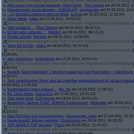
Vom Autor zurückgezogen oder Autor hat seine Registrierung nicht bestätigt
(
Alles super und schnell geklappt, vielen Dank.
(
Taz Looney
am 30.03.2011, 2
Katastrophale Versandkosten - VORSICHT!
(
englaender
am 31.03.2011, 10:4
...24 Stunden-Lieferung steht im Shop
(
a.linss
am 31.03.2011, 11:18:26)
Ohne Worte
(
mfips
am 01.04.2011, 14:59:22)
Vom Autor zurückgezogen oder Autor hat seine Registrierung nicht bestätigt
(
Sehr praktisch ...
(
Don Stefano
am 06.04.2011, 08:42:12)
Ich bin sehr zufrieden....
(
MartinT
am 06.04.2011, 09:14:12)
Relativ schnell
(
brosme
am 06.04.2011, 10:06:04)
Vom Autor zurückgezogen oder Autor hat seine Registrierung nicht bestätigt
(
Sony BD-5740H
(
alsk1
am 08.04.2011, 20:53:43)
Vom Autor zurückgezogen oder Autor hat seine Registrierung nicht bestätigt
(
13:00:26)
alles inordnung
(
ackerdiesel
am 13.04.2011, 16:44:41)
Vom Autor zurückgezogen oder Autor hat seine Registrierung nicht bestätigt
(
16:45:01)
Bestellt, Geld einkassiert, 2 Wochen später war der Preis hoher => Bestellung s
14:16:37)
Sehr zuverlässiger Shop: was als Lieferbar gekennzeichnet ist, ist auch tatsäc
14.04.2011, 17:39:20)
Kontinuierlich gute Leistung ...
(
fko_hh
am 15.04.2011, 17:00:31)
Re: Ohne Worte
(
nutzer101
am 17.04.2011, 22:41:23)
Sehr guter shop
(
YZFgeorge
am 18.04.2011, 09:03:12)
Bestellung Saphire TOXIC HD6850 Grafigadapter
(
Abklopfer
am 18.04.2011, 
Vom Autor zurückgezogen oder Autor hat seine Registrierung nicht bestätigt
(
16:15:31)
Hier fühlt man sich gut aufgehoben
(
commander_keen
am 21.04.2011, 16:18
Heute bestellt, Morgen geliefert
(
Drahtzieher
am 26.04.2011, 08:28:25)
TOP WARE # TOP Versand
(
TGers
am 26.04.2011, 12:43:32)
Vom Autor zurückgezogen oder Autor hat seine Registrierung nicht bestätigt
(