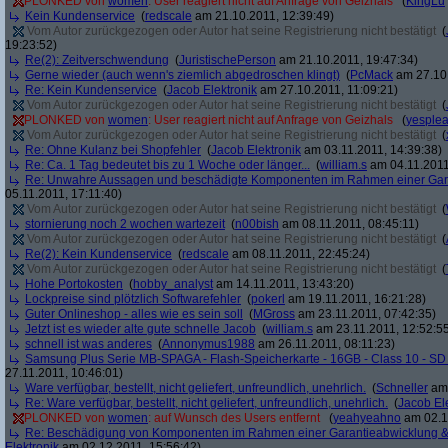
PLONKED von
women
: User reagiert nicht auf Anfrage von Geizhals
(
KingLu
Kein Kundenservice
(
redscale
am 21.10.2011, 12:39:49)
Vom Autor zurückgezogen oder Autor hat seine Registrierung nicht bestätigt
(
19:23:52)
Re(2): Zeitverschwendung
(
JuristischePerson
am 21.10.2011, 19:47:34)
Gerne wieder (auch wenn's ziemlich abgedroschen klingt)
(
PcMack
am 27.10.
Re: Kein Kundenservice
(
Jacob Elektronik
am 27.10.2011, 11:09:21)
Vom Autor zurückgezogen oder Autor hat seine Registrierung nicht bestätigt
(
PLONKED von
women
: User reagiert nicht auf Anfrage von Geizhals
(
yesple
Vom Autor zurückgezogen oder Autor hat seine Registrierung nicht bestätigt
(
Re: Ohne Kulanz bei Shopfehler
(
Jacob Elektronik
am 03.11.2011, 14:39:38)
Re: Ca. 1 Tag bedeutet bis zu 1 Woche oder länger...
(
william.s
am 04.11.2011
Re: Unwahre Aussagen und beschädigte Komponenten im Rahmen einer Gar
05.11.2011, 17:11:40)
Vom Autor zurückgezogen oder Autor hat seine Registrierung nicht bestätigt
(
stornierung noch 2 wochen wartezeit
(
n00bish
am 08.11.2011, 08:45:11)
Vom Autor zurückgezogen oder Autor hat seine Registrierung nicht bestätigt
(
Re(2): Kein Kundenservice
(
redscale
am 08.11.2011, 22:45:24)
Vom Autor zurückgezogen oder Autor hat seine Registrierung nicht bestätigt
(
Hohe Portokosten
(
hobby_analyst
am 14.11.2011, 13:43:20)
Lockpreise sind plötzlich Softwarefehler
(
pokerl
am 19.11.2011, 16:21:28)
Guter Onlineshop - alles wie es sein soll
(
MGross
am 23.11.2011, 07:42:35)
Jetzt ist es wieder alte gute schnelle Jacob
(
william.s
am 23.11.2011, 12:52:5
schnell ist was anderes
(
Annonymus1988
am 26.11.2011, 08:11:23)
Samsung Plus Serie MB-SPAGA - Flash-Speicherkarte - 16GB - Class 10 - 
27.11.2011, 10:46:01)
Ware verfügbar, bestellt, nicht geliefert, unfreundlich, unehrlich.
(
Schneller
am 
Re: Ware verfügbar, bestellt, nicht geliefert, unfreundlich, unehrlich.
(
Jacob El
PLONKED von
women
: auf Wunsch des Users entfernt
(
yeahyeahno
am 02.1
Re: Beschädigung von Komponenten im Rahmen einer Garantieabwicklung 
Elektronik
am 02.12.2011, 15:56:42)