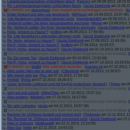
Lagerbestandsangaben schlichtweg falsch
(
Falcon1
am 06.09.2013, 18:15:4
Re: Lagerbestandsangaben schlichtweg falsch
(
Jacob Elektronik
am 11.09.20
PLONKED von
sleepyhead
: User reagiert nicht auf Anfragen von Geizhals
(
K
Erster Einkauf und alles wie gewünscht.
(
MrFrezzy
am 14.09.2013, 10:07:46)
1ste Bestellung Lieferzeiten stimmen nicht.
(
megabyte0469
am 20.09.2013, 1
Vielleicht sollten Sie ihren Versandpartner wechseln
(
Mogul
am 23.09.2013, 1
Re: Vielleicht sollten Sie ihren Versandpartner wechseln
(
Jacob Elektronik
am 
Huhu, jemand zu Hause?!
(
notting
am 26.09.2013, 17:56:56)
Re: 1ste Bestellung Lieferzeiten stimmen nicht.
(
Jacob Elektronik
am 27.09.20
Re: Huhu, jemand zu Hause?!
(
Jacob Elektronik
am 27.09.2013, 12:45:35)
Re(2): Huhu, jemand zu Hause?!
(
notting
am 27.09.2013, 19:29:37)
Re(3): Huhu, jemand zu Hause?!
(
Jacob Elektronik
am 01.10.2013, 09:12:23)
Vom Autor zurückgezogen oder Autor hat seine Registrierung nicht bestätigt
(
Re: Ein langer Tag
(
Jacob Elektronik
am 03.10.2013, 12:02:08)
Re(4): Huhu, jemand zu Hause?!
(
Jacob Elektronik
am 07.10.2013, 10:29:53)
PLONKED von
MattM
: Bitte ordentlich bewerten
(
juergen.ott
am 07.10.2013, 
Alles super. Alles wie es sein soll.
(
CBuntrock
am 07.10.2013, 13:30:07)
Wie immer sehr gut
(
Pu1
am 07.10.2013, 17:04:10)
Perfekt!
(
PeSa
am 07.10.2013, 18:28:47)
Super Schnelle Lieferung und mit PayPal kostenloser Versand:)
(
Tigger
am 09
Vom Autor zurückgezogen oder Autor hat seine Registrierung nicht bestätigt
(
sehr gut und schnell
(
AlfredTiger
am 17.10.2013, 15:57:22)
Alles bestens
(
MartinRJ
am 17.10.2013, 16:17:00)
Vom Autor zurückgezogen oder Autor hat seine Registrierung nicht bestätigt
(
Bin sehr zufrieden
(
dexta
am 04.11.2013, 19:57:39)
Vom Autor zurückgezogen oder Autor hat seine Registrierung nicht bestätigt
(
Rechner für 1500euro bestellt und kommt nicht
(
TheNoxier
am 12.11.2013, 12
Re: Rechner für 1500euro bestellt und kommt nicht
(
Jacob Elektronik
am 12.1
Alles in Ordnung
(
MatthiasMF
am 22.11.2013, 13:22:05)
Alles Gut
(
nkler
am 22.11.2013, 14:43:15)