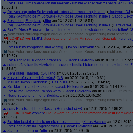
Re: Diese Firma werde ich mir merken - um nie wieder dort zu bestellen!
(
Jac
13:06:14)
Re: Achtung beim Softwarekauf - böse Überraschung Inside !
(
Hardware-DJ
a
Re(2): Achtung beim Softwarekauf - böse Überraschung Inside !
(
Jacob Elektr
Bestellung Festplatte
(
Jibe
am 23.12.2014, 12:18:54)
Re(3): Achtung beim Softwarekauf - böse Überraschung Inside !
(
Hardware-D
Re(2): Diese Firma werde ich mir merken - um nie wieder dort zu bestellen!
(
S
Vom Autor zurückgezogen oder Autor hat seine Registrierung nicht bestätigt
(
PLONKED von
MattM
: User reagiert nicht auf Anfragen von Geizhals
(
cronos
23:19:49)
Re: Lieferzeitangaben sind wichtig!
(
Jacob Elektronik
am 30.12.2014, 10:56:2
Vom Autor zurückgezogen oder Autor hat seine Registrierung nicht bestätigt
(
13:10:57)
Re: Nachtigall, ick hör dir trapsen ...
(
Jacob Elektronik
am 05.01.2015, 11:15:2
sehr professionelle Abwicklung, superschnelle Lieferung, uneingeschränkte 
11:54:52)
Sehr guter Händler,
(
Giuliano
am 05.01.2015, 22:09:21)
Kurze Lieferzeit - schön wärs!
(
NB
am 07.01.2015, 11:40:31)
Mail an Jacob Elektronik
(
TUXHouse
am 07.01.2015, 13:09:02)
Re: Mail an Jacob Elektronik
(
Jacob Elektronik
am 07.01.2015, 14:44:22)
Re: Kurze Lieferzeit - schön wärs!
(
Jacob Elektronik
am 08.01.2015, 12:39:22
Neue Bewertung
(
TeholBeddict
am 08.01.2015, 19:45:25)
Vom Autor zurückgezogen oder Autor hat seine Registrierung nicht bestätigt
(
11:09:44)
sony Headset sbh52
(
Sascha Hentschel @FB
am 12.01.2015, 17:06:21)
PLONKED von
women
: Die Bewertung kann noch immer nicht verifiziert werd
21:58:05)
Re: hier bestelle ich sicher nicht noch einmal!
(
Klaus Hansen
am 12.01.2015, 
Re: Doch nicht im Lagerbestand :(
(
Jacob Elektronik
am 14.01.2015, 15:13:32
Schnelle Lieferung
(
ulbi
am 20.01.2015, 11:39:56)