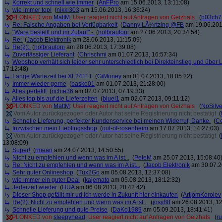
Korrekt und schnell wie immer
(
AnFPro
am 15.06.2013, 13:11:08)
wie immer top!
(
nikki303
am 15.06.2013, 16:36:24)
PLONKED von
MattM
: User reagiert nicht auf Anfragen von Geizhals
(
b03ch7
Re: Falsche Angaben bei Verfügbarkeit
(
Danny LÃ¼rtzing @FB
am 19.06.201
"Ware bestellt und im Zulauf" -
(
hofbrautoni
am 27.06.2013, 20:34:54)
Re:
(
Jacob Elektronik
am 28.06.2013, 11:15:09)
Re(2):
(
hofbrautoni
am 28.06.2013, 17:39:08)
Zuverlässiger Lieferant
(
Chrischmi
am 01.07.2013, 16:57:34)
Webshop verhält sich leider sehr unterschiedlich bei Direkteinstieg und über 
17:12:48)
Lange Wartezeit bei XL2411T
(
GiMoney
am 01.07.2013, 18:05:22)
Immer wieder gerne
(
baske01
am 01.07.2013, 21:28:00)
Alles perfekt!
(
richie36
am 02.07.2013, 07:19:33)
Alles top bis auf die Lieferzeiten
(
bluei1
am 02.07.2013, 09:11:12)
PLONKED von
MattM
: User reagiert nicht auf Anfragen von Geizhals
(
NoSilve
Vom Autor zurückgezogen oder Autor hat seine Registrierung nicht bestätigt
(
Schnelle Lieferung, perfekter Kundenservice bei meinen Widerruf, Danke.
(
C
Inzwischen mein Lieblingsshop
(
out-of-rosenheim
am 17.07.2013, 14:27:03)
Vom Autor zurückgezogen oder Autor hat seine Registrierung nicht bestätigt
(
13:08:09)
Super!
(
rmean
am 24.07.2013, 14:50:55)
Nicht zu empfehlen und wenn was im A ist...
(
PeteM
am 25.07.2013, 15:08:40
Re: Nicht zu empfehlen und wenn was im A ist...
(
Jacob Elektronik
am 30.07.2
Sehr guter Onlineshop
(
Tux2Go
am 05.08.2013, 12:37:08)
wie immer ein guter Deal
(
kajemato
am 05.08.2013, 18:12:32)
Jederzeit wieder
(
HUA
am 06.08.2013, 20:42:42)
Dieser Shop gefällt mir ud ich werde in Zukunft hier einkaufen
(
ArtjomKorolev
Re(2): Nicht zu empfehlen und wenn was im A ist...
(
josy88
am 26.08.2013, 12
Schnelle Lieferung und gute Preise
(
DaKo1989
am 05.09.2013, 18:41:41)
PLONKED von
sleepyhead
: User reagiert nicht auf Anfragen von Geizhals
(
r