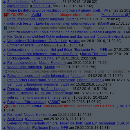
Sehr zufrieden
(
Schreibtrainer
am 28.12.2015, 12:09:32)
alles bestens
(
DanielP1701
am 28.12.2015, 14:11:32)
Meine Bestellung wurde kurzfristig und korrekt abgewickelt.
(
VA
am 28.12.201
PLONKED von
MattM
: user für rückfragen nicht erreichbar
(
Martin Schmut @
Portal mangelhaft, Support langsam
(
MartinT
am 06.01.2016, 19:30:32)
mehrfach bestellt, Lieferfrist eingehalten oder unterboten
(
Mark9
am 17.01.201
Vom Autor zurückgezogen oder Autor hat seine Registrierung nicht bestätigt
(
Nicht zu empfehlen! Kohle nehmen und das war es!
(
Pascal Langohr @FB
am
Re: Nicht zu empfehlen! Kohle nehmen und das war es!
(
Jacob Elektronik
am 
Vorbildliche Rücknahme - Großes Lob
(
retirde
am 26.01.2016, 11:28:30)
Empfehlenswert!
(
JPP
am 26.01.2016, 13:55:04)
Lieferzeiten jehenseits von Gut und Böse
(
Benjamin Horn @FB
am 27.01.2016
Re: Lieferzeiten jehenseits von Gut und Böse
(
Jacob Elektronik
am 27.01.2016
Lockangebote.
(
Gyu Szi @FB
am 28.01.2016, 23:27:38)
Re: Lockangebote.
(
Jacob Elektronik
am 29.01.2016, 14:47:55)
Wieder sehr zufrieden
(
Murok
am 29.01.2016, 22:31:58)
Vom Autor zurückgezogen oder Autor hat seine Registrierung nicht bestätigt
(
Falscher Lagerstand, späte Information
(
chuba
am 04.02.2016, 11:10:39)
Re: Falscher Lagerstand, späte Information
(
Jacob Elektronik
am 08.02.2016,
Sehr gute Erfahrungen gemacht
(
dw29
am 15.02.2016, 15:50:14)
Durchweg zufrieden
(
stefan.shopper
am 15.02.2016, 16:51:28)
Alles in Ordnung
(
Puck_die_Stubenfliege
am 15.02.2016, 16:59:12)
sehr schnell und preiswert
(
heiden98
am 15.02.2016, 20:43:15)
Ruckgabe/Rücksendung
(
AS967
am 22.02.2016, 15:06:19)
PLONKED von
MattM
: User reagiert nicht auf Anfragen von Geizhals
(
The_Ch
01:37:48)
Re: [snip]
(
Jacob Elektronik
am 25.02.2016, 12:44:22)
Zack Zack
(
Giantursus
am 25.02.2016, 21:12:19)
Lieferung war innerhalb von drei Tagen da, trotz Kauf auf Rechnung!
(
[KoC]M
Widerrufsrecht
(
Wolfgang Kiener @FB
am 29.02.2016, 13:12:31)