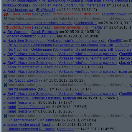
guter Produktpreis, gute Bezahlmöglichkeiten (Bitcoin fehlt leider!), schnelle L
Rückabwicklung - Top Händler! Meine Empfehlung!
(
mershadies
am 21.04.2013, 
Allet bestens,wa!
(
RalfHausU
am 23.04.2013, 16:37:42)
PLONKED von
sleepyhead
: Verstoß gegen die Richtlinien
(
allesschonweg
am
Vom Autor zurückgezogen oder Autor hat seine Registrierung nicht bestätigt
(
Lagerstandsangaben mehrfach inkorrekt
(
Andreas2011
am 25.04.2013, 09:1
PLONKED von
sleepyhead
: Händlerverwechslung
(
maXity
am 29.04.2013, 1
Re: Warnung
(
Jacob Elektronik
am 02.05.2013, 10:55:13)
Absolut vorbildlich
(
GOOFY71
am 04.05.2013, 14:10:00)
Nach dem Geldeingang (Vorkasse) wird's auf einmal ganz still
(
Tom950
am 07
Re: Nach dem Geldeingang (Vorkasse) wird's auf einmal ganz still
(
Tom950
a
Re: Nach dem Geldeingang (Vorkasse) wird's auf einmal ganz still
(
Jacob Ele
Re(2): Nach dem Geldeingang (Vorkasse) wird's auf einmal ganz still
(
Tom95
Re(2): Nach dem Geldeingang (Vorkasse) wird's auf einmal ganz still
(
Jacob E
Re(3): Nach dem Geldeingang (Vorkasse) wird's auf einmal ganz still
(
Jacob E
Kann ich empfehlen
(
Lesehund2
am 08.05.2013, 16:50:21)
Re(2): Nach dem Geldeingang (Vorkasse) wird's auf einmal ganz still
(
pxer
am
Vom Autor zurückgezogen oder Autor hat seine Registrierung nicht bestätigt
(
Re:
(
Jacob Elektronik
am 15.05.2013, 12:00:23)
Vom Autor zurückgezogen oder Autor hat seine Registrierung nicht bestätigt
(
Nur zu empfehlen
(
MG63
am 17.05.2013, 08:54:14)
Re(3): Nach dem Geldeingang (Vorkasse) wird's auf einmal ganz still
(
Tom95
Alles bestens - schnelle Lieferung
(
akircan
am 24.05.2013, 17:46:41)
[snip]
(
eusterw
am 30.05.2013, 17:19:04)
[snip]
(
Jacob Elektronik
am 31.05.2013, 17:57:05)
[snip]
(
eusterw
am 01.06.2013, 16:23:26)
Vom Autor zurückgezogen oder Autor hat seine Registrierung nicht bestätigt
(
Bin sehr zufrieden
(
Mr Burns
am 05.06.2013, 22:33:05)
immer wieder genial
(
austi
am 12.06.2013, 11:14:14)
Händler verweigert Rückgabe
(
Shellman
am 14.06.2013, 11:45:58)