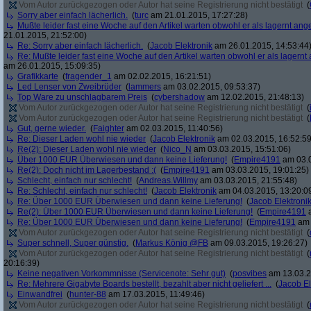
Vom Autor zurückgezogen oder Autor hat seine Registrierung nicht bestätigt
(
Sorry aber einfach lächerlich.
(
turc
am 21.01.2015, 17:27:28)
Mußte leider fast eine Woche auf den Artikel warten obwohl er als lagernt an
21.01.2015, 21:52:00)
Re: Sorry aber einfach lächerlich.
(
Jacob Elektronik
am 26.01.2015, 14:53:44
Re: Mußte leider fast eine Woche auf den Artikel warten obwohl er als lagern
am 26.01.2015, 15:09:35)
Grafikkarte
(
fragender_1
am 02.02.2015, 16:21:51)
Led Lenser von Zweibrüder
(
lammers
am 03.02.2015, 09:53:37)
Top Ware zu unschlagbarem Preis
(
cybershadow
am 12.02.2015, 21:48:13)
Vom Autor zurückgezogen oder Autor hat seine Registrierung nicht bestätigt
(
Vom Autor zurückgezogen oder Autor hat seine Registrierung nicht bestätigt
(
Gut, gerne wieder.
(
Faighter
am 02.03.2015, 11:40:56)
Re: Dieser Laden wohl nie wieder
(
Jacob Elektronik
am 02.03.2015, 16:52:59
Re(2): Dieser Laden wohl nie wieder
(
Nico_N
am 03.03.2015, 15:51:06)
Über 1000 EUR Überwiesen und dann keine Lieferung!
(
Empire4191
am 03.0
Re(2): Doch nicht im Lagerbestand :(
(
Empire4191
am 03.03.2015, 19:01:25)
Schlecht, einfach nur schlecht!
(
Andreas.Willmy
am 03.03.2015, 21:55:48)
Re: Schlecht, einfach nur schlecht!
(
Jacob Elektronik
am 04.03.2015, 13:20:0
Re: Über 1000 EUR Überwiesen und dann keine Lieferung!
(
Jacob Elektroni
Re(2): Über 1000 EUR Überwiesen und dann keine Lieferung!
(
Empire4191
a
Re: Über 1000 EUR Überwiesen und dann keine Lieferung!
(
Empire4191
am 
Vom Autor zurückgezogen oder Autor hat seine Registrierung nicht bestätigt
(
Super schnell, Super günstig.
(
Markus König @FB
am 09.03.2015, 19:26:27)
Vom Autor zurückgezogen oder Autor hat seine Registrierung nicht bestätigt
(
20:16:39)
Keine negativen Vorkommnisse (Servicenote: Sehr gut)
(
posvibes
am 13.03.2
Re: Mehrere Gigabyte Boards bestellt, bezahlt aber nicht geliefert ...
(
Jacob El
Einwandfrei
(
hunter-88
am 17.03.2015, 11:49:46)
Vom Autor zurückgezogen oder Autor hat seine Registrierung nicht bestätigt
(