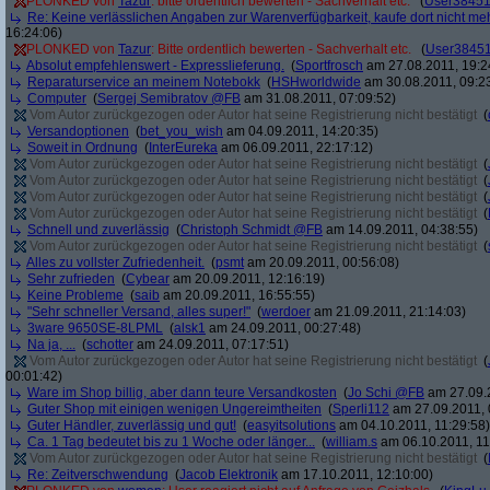
PLONKED von
Tazur
: bitte ordentlich bewerten - Sachverhalt etc.
(
User3845
Re: Keine verlässlichen Angaben zur Warenverfügbarkeit, kaufe dort nicht me
16:24:06)
PLONKED von
Tazur
: Bitte ordentlich bewerten - Sachverhalt etc.
(
User3845
Absolut empfehlenswert - Expresslieferung.
(
Sportfrosch
am 27.08.2011, 19:2
Reparaturservice an meinem Notebokk
(
HSHworldwide
am 30.08.2011, 09:2
Computer
(
Sergej Semibratov @FB
am 31.08.2011, 07:09:52)
Vom Autor zurückgezogen oder Autor hat seine Registrierung nicht bestätigt
(
Versandoptionen
(
bet_you_wish
am 04.09.2011, 14:20:35)
Soweit in Ordnung
(
InterEureka
am 06.09.2011, 22:17:12)
Vom Autor zurückgezogen oder Autor hat seine Registrierung nicht bestätigt
(
Vom Autor zurückgezogen oder Autor hat seine Registrierung nicht bestätigt
(
Vom Autor zurückgezogen oder Autor hat seine Registrierung nicht bestätigt
(
Vom Autor zurückgezogen oder Autor hat seine Registrierung nicht bestätigt
(
Schnell und zuverlässig
(
Christoph Schmidt @FB
am 14.09.2011, 04:38:55)
Vom Autor zurückgezogen oder Autor hat seine Registrierung nicht bestätigt
(
Alles zu vollster Zufriedenheit.
(
psmt
am 20.09.2011, 00:56:08)
Sehr zufrieden
(
Cybear
am 20.09.2011, 12:16:19)
Keine Probleme
(
saib
am 20.09.2011, 16:55:55)
"Sehr schneller Versand, alles super!"
(
werdoer
am 21.09.2011, 21:14:03)
3ware 9650SE-8LPML
(
alsk1
am 24.09.2011, 00:27:48)
Na ja, ...
(
schotter
am 24.09.2011, 07:17:51)
Vom Autor zurückgezogen oder Autor hat seine Registrierung nicht bestätigt
(
00:01:42)
Ware im Shop billig, aber dann teure Versandkosten
(
Jo Schi @FB
am 27.09.2
Guter Shop mit einigen wenigen Ungereimtheiten
(
Sperli112
am 27.09.2011, 
Guter Händler, zuverlässig und gut!
(
easyitsolutions
am 04.10.2011, 11:29:58)
Ca. 1 Tag bedeutet bis zu 1 Woche oder länger...
(
william.s
am 06.10.2011, 11
Vom Autor zurückgezogen oder Autor hat seine Registrierung nicht bestätigt
(
Re: Zeitverschwendung
(
Jacob Elektronik
am 17.10.2011, 12:10:00)