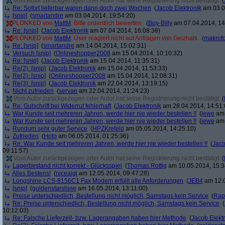
Vom Autor zurückgezogen oder Autor hat seine Registrierung nicht bestätigt
(
Re: Sofort lieferbar waren dann doch zwei Wochen
(
Jacob Elektronik
am 03.0
[snip]
(
smartandre
am 03.04.2014, 19:54:20)
PLONKED von
MattM
: Bitte ordentlich bewerten
(
Buy-Billy
am 07.04.2014, 14
Re: [snip]
(
Jacob Elektronik
am 07.04.2014, 16:08:38)
PLONKED von
MattM
: User reagiert nicht auf Anfragen von Geizhals
(
makrofo
Re: [snip]
(
smartandre
am 14.04.2014, 15:02:31)
Versuch [snip]
(
Onlineshopper2008
am 15.04.2014, 10:10:32)
Re: [snip]
(
Jacob Elektronik
am 15.04.2014, 11:35:31)
Re(2): [snip]
(
Jacob Elektronik
am 15.04.2014, 11:53:33)
Re(2): [snip]
(
Onlineshopper2008
am 15.04.2014, 12:08:31)
Re(3): [snip]
(
Jacob Elektronik
am 22.04.2014, 13:19:15)
Nicht zufrieden
(
servae
am 22.04.2014, 21:24:23)
Vom Autor zurückgezogen oder Autor hat seine Registrierung nicht bestätigt
(
Re: Gutschrift bei Widerruf fehlerhaft
(
Jacob Elektronik
am 28.04.2014, 14:51:
War Kunde seit mehreren Jahren, werde hier nie wieder bestellen !!
(
jewe
am 
War Kunde seit mehreren Jahren, werde hier nie wieder bestellen !!
(
jewe
am 
Rundum sehr guter Service
(
HPZKrefeld
am 05.05.2014, 14:25:10)
Zufrieden
(
Hoto
am 06.05.2014, 01:25:36)
Re: War Kunde seit mehreren Jahren, werde hier nie wieder bestellen !!
(
Jaco
09:11:57)
Vom Autor zurückgezogen oder Autor hat seine Registrierung nicht bestätigt
(
Lagerbestand nicht korrekt - Glücksspiel
(
Thomas Rottig
am 10.05.2014, 15:3
Alles Bestens!
(
niceaigi
am 12.05.2014, 09:47:28)
Longshine LCS-8156C1 Fax Modem erfüllt alle Anforderungen
(
JEB4
am 12.0
[snip]
(
goldenstarshine
am 16.05.2014, 13:11:00)
Preise unterschiedlich, Bestellung nicht möglich, Samstags kein Service
(
Rap
Re: Preise unterschiedlich, Bestellung nicht möglich, Samstags kein Service
(
10:12:03)
Re: Falsche Lieferzeit- bzw. Lagerangaben haben hier Methode
(
Jacob Elekt