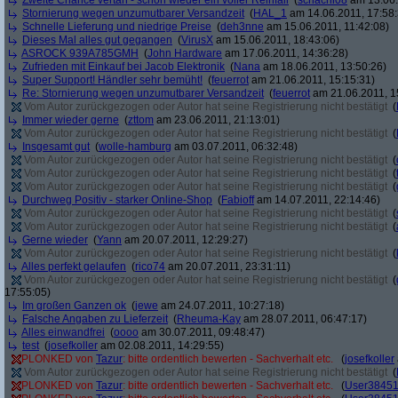
Zweite Chance vertan - schon wieder ein voller Reinfall
(
schachi08
am 13.06.
Stornierung wegen unzumutbarer Versandzeit
(
HAL_1
am 14.06.2011, 17:58:
Schnelle Lieferung und niedrige Preise
(
deh3nne
am 15.06.2011, 11:42:08)
Dieses Mal alles gut gegangen
(
VirusX
am 15.06.2011, 18:43:06)
ASROCK 939A785GMH
(
John Hardware
am 17.06.2011, 14:36:28)
Zufrieden mit Einkauf bei Jacob Elektronik
(
Nana
am 18.06.2011, 13:50:26)
Super Support! Händler sehr bemüht!
(
feuerrot
am 21.06.2011, 15:15:31)
Re: Stornierung wegen unzumutbarer Versandzeit
(
feuerrot
am 21.06.2011, 1
Vom Autor zurückgezogen oder Autor hat seine Registrierung nicht bestätigt
(
Immer wieder gerne
(
zttom
am 23.06.2011, 21:13:01)
Vom Autor zurückgezogen oder Autor hat seine Registrierung nicht bestätigt
(
Insgesamt gut
(
wolle-hamburg
am 03.07.2011, 06:32:48)
Vom Autor zurückgezogen oder Autor hat seine Registrierung nicht bestätigt
(
Vom Autor zurückgezogen oder Autor hat seine Registrierung nicht bestätigt
(
Vom Autor zurückgezogen oder Autor hat seine Registrierung nicht bestätigt
(
Durchweg Positiv - starker Online-Shop
(
Fabioff
am 14.07.2011, 22:14:46)
Vom Autor zurückgezogen oder Autor hat seine Registrierung nicht bestätigt
(
Vom Autor zurückgezogen oder Autor hat seine Registrierung nicht bestätigt
(
Gerne wieder
(
Yann
am 20.07.2011, 12:29:27)
Vom Autor zurückgezogen oder Autor hat seine Registrierung nicht bestätigt
(
Alles perfekt gelaufen
(
rico74
am 20.07.2011, 23:31:11)
Vom Autor zurückgezogen oder Autor hat seine Registrierung nicht bestätigt
(
17:55:05)
Im großen Ganzen ok
(
jewe
am 24.07.2011, 10:27:18)
Falsche Angaben zu Lieferzeit
(
Rheuma-Kay
am 28.07.2011, 06:47:17)
Alles einwandfrei
(
oooo
am 30.07.2011, 09:48:47)
test
(
josefkoller
am 02.08.2011, 14:29:55)
PLONKED von
Tazur
: bitte ordentlich bewerten - Sachverhalt etc.
(
josefkoller
Vom Autor zurückgezogen oder Autor hat seine Registrierung nicht bestätigt
(
PLONKED von
Tazur
: bitte ordentlich bewerten - Sachverhalt etc.
(
User3845