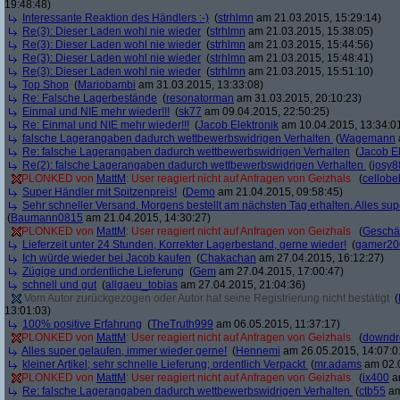
19:48:48)
Interessante Reaktion des Händlers :-)
(
strhlmn
am 21.03.2015, 15:29:14)
Re(3): Dieser Laden wohl nie wieder
(
strhlmn
am 21.03.2015, 15:38:05)
Re(3): Dieser Laden wohl nie wieder
(
strhlmn
am 21.03.2015, 15:44:56)
Re(3): Dieser Laden wohl nie wieder
(
strhlmn
am 21.03.2015, 15:48:41)
Re(3): Dieser Laden wohl nie wieder
(
strhlmn
am 21.03.2015, 15:51:10)
Top Shop
(
Mariobambi
am 31.03.2015, 13:33:08)
Re: Falsche Lagerbestände
(
resonatorman
am 31.03.2015, 20:10:23)
Einmal und NIE mehr wieder!!!
(
sk77
am 09.04.2015, 22:50:25)
Re: Einmal und NIE mehr wieder!!!
(
Jacob Elektronik
am 10.04.2015, 13:34:0
falsche Lagerangaben dadurch wettbewerbswidrigen Verhalten
(
Wagemann
Re: falsche Lagerangaben dadurch wettbewerbswidrigen Verhalten
(
Jacob El
Re(2): falsche Lagerangaben dadurch wettbewerbswidrigen Verhalten
(
josy8
PLONKED von
MattM
: User reagiert nicht auf Anfragen von Geizhals
(
cellobe
Super Händler mit Spitzenpreis!
(
Demo
am 21.04.2015, 09:58:45)
Sehr schneller Versand. Morgens bestellt am nächsten Tag erhalten. Alles sup
(
Baumann0815
am 21.04.2015, 14:30:27)
PLONKED von
MattM
: User reagiert nicht auf Anfragen von Geizhals
(
Geschä
Lieferzeit unter 24 Stunden, Korrekter Lagerbestand, gerne wieder!
(
gamer20
Ich würde wieder bei Jacob kaufen
(
Chakachan
am 27.04.2015, 16:12:27)
Zügige und ordentliche Lieferung
(
Gem
am 27.04.2015, 17:00:47)
schnell und gut
(
allgaeu_tobias
am 27.04.2015, 21:04:36)
Vom Autor zurückgezogen oder Autor hat seine Registrierung nicht bestätigt
(
13:01:03)
100% positive Erfahrung
(
TheTruth999
am 06.05.2015, 11:37:17)
PLONKED von
MattM
: User reagiert nicht auf Anfragen von Geizhals
(
downd
Alles super gelaufen, immer wieder gerne!
(
Hennemi
am 26.05.2015, 14:07:0
kleiner Artikel; sehr schnelle Lieferung; ordentlich Verpackt
(
mr.adams
am 02.0
PLONKED von
MattM
: User reagiert nicht auf Anfragen von Geizhals
(
ix400
am
Re: falsche Lagerangaben dadurch wettbewerbswidrigen Verhalten
(
ctb55
am