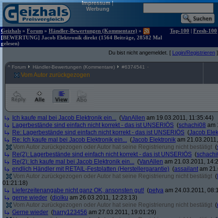
Impressum
|
Werbung
Geizhals
»
Forum
»
Händler-Bewertungen (Kommentare)
»
Top-100
|
Fresh-100
[BEWERTUNG] Jacob Elektronik direkt (1564 Beiträge, 28582 Mal
gelesen)
Du bist nicht angemeldet. [
Login/Registrieren
]
^
Forum
Händler-Bewertungen (Kommentare)
#
6374541
Vom Autor zurückgezogen
Ich kaufe mal bei Jacob Elektronik ein...
(
VanAllen
am 19.03.2011, 11:35:44)
Lagerbestände sind einfach nicht korrekt - das ist UNSERIÖS
(
schachi08
am 1
Re: Lagerbestände sind einfach nicht korrekt - das ist UNSERIÖS
(
Jacob Elek
Re: Ich kaufe mal bei Jacob Elektronik ein...
(
Jacob Elektronik
am 21.03.2011,
Vom Autor zurückgezogen oder Autor hat seine Registrierung nicht bestätigt
(
Re(2): Lagerbestände sind einfach nicht korrekt - das ist UNSERIÖS
(
schachi
Re(2): Ich kaufe mal bei Jacob Elektronik ein...
(
VanAllen
am 21.03.2011, 14:2
endlich Händler mit RETAIL-Festplatten (Herstellergarantie)
(
assailant
am 21.
Vom Autor zurückgezogen oder Autor hat seine Registrierung nicht bestätigt
(
01:21:18)
Lieferzeitenangabe nicht ganz OK, ansonsten gut!
(
petya
am 24.03.2011, 08:1
gerne wieder
(
diolku
am 26.03.2011, 12:23:13)
Vom Autor zurückgezogen oder Autor hat seine Registrierung nicht bestätigt
(
Gerne wieder
(
harry123456
am 27.03.2011, 19:01:29)