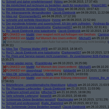
Schnell und daher empfehlenswert
(
Nibiru
am 24.08.2015, 17:37:40)
die möglichkeit auf rechnung zu bestellen, auch für neukunden.
(
Hazel1981
a
Intransparente Versandkosten
(
TobseTobse
am 30.08.2015, 19:07:42)
Re: Intransparente Versandkosten
(
Jacob Elektronik
am 04.09.2015, 11:22:08
Alles gut
(
Donnerwetter01
am 04.09.2015, 17:12:16)
schnelle und perfekte Abwicklung
(
rvonw
am 06.09.2015, 22:52:44)
Der günstigste Anbieter und superschnell. Ich bin sehr zufrieden.
(
Andreas-B
Jacob Elektronik eine katastrophe
(
Darkengel007
am 01.10.2015, 02:31:41)
Re: Jacob Elektronik eine katastrophe
(
Jacob Elektronik
am 02.10.2015, 13:2
PLONKED von
MattM
: User reagiert nicht auf Anfragen von Geizhals
(
Jamiro
PLONKED von
MattM
: Auf Wunsch des Users entfernt
(
Micha65
am 05.10.201
Vom Autor zurückgezogen oder Autor hat seine Registrierung nicht bestätigt
(
18:36:11)
Alles Top
(
Thomas Walter @FB
am 07.10.2015, 18:38:47)
Re(2): Jacob Elektronik eine katastrophe
(
Darkengel007
am 09.10.2015, 12:5
Re: Preis und Service passen nicht zusammen - Ihr zuverlässiger B2B-Partner
15:35:27)
immer wieder gerne.
(
FrankWoyke
am 09.10.2015, 16:25:08)
PLONKED von
MattM
: Auf Wunsch des Users entfernt
(
Micha65
am 09.10.201
PLONKED von
sleepyhead
: Unterstellung
(
phiber66
am 13.10.2015, 21:08:0
Alles OK, schnelle Lieferung.
(
M@c
am 19.10.2015, 14:03:03)
PLONKED von
MattM
: user nicht an einer Klärung interessiert
(
cronos_the_m
17:56:02)
Blitzlieferung - unproblematische Abwicklung
(
ullischi
am 20.10.2015, 21:03:
Re: Phantasie-Lieferzeiten
(
Jacob Elektronik
am 21.10.2015, 11:03:06)
Lieferung schnell und top
(
dfischer79
am 21.10.2015, 18:08:26)
Sehr schnelle Lieferung!
(
pewe56
am 23.10.2015, 20:48:49)
Schlimmste Online Bestellen jemals!!!
(
Nachocake
am 24.10.2015, 12:51:29)
Schnell und professionell
(
Kalle_Klammrot
am 25.10.2015, 00:17:11)
Re: Schlimmste Online Bestellen jemals!!!
(
Jacob Elektronik
am 26.10.2015, 1