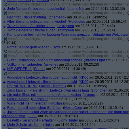
Sehr guter Shop.
(
tomlech
am 27.04.2011, 08:23:05)
Vom Autor zurückgezogen oder Autor hat seine Registrierung nicht bestätigt
(
Jede Menge Verbesserungspotential
(
chame4ok
am 27.04.2011, 13:52:56)
Vom Autor zurückgezogen oder Autor hat seine Registrierung nicht bestätigt
(
Nachtrag Rückerstattung.
(
chame4ok
am 30.04.2011, 14:00:25)
Alles Bestens, jederzeit gerne wieder!
(
Holohelge
am 02.05.2011, 15:59:14)
Trotz kleinerer Abstriche super
(
soxxgreen
am 02.05.2011, 17:14:42)
Trotz kleinerer Abstriche super
(
soxxgreen
am 02.05.2011, 17:16:14)
Kampfpreise bei nicht verfügbarer Ware das grenzt an Unlauterem Wettbewer
Vom Autor zurückgezogen oder Autor hat seine Registrierung nicht bestätigt
(
06:49:44)
Prima Service gern wieder
(
Clyde
am 19.05.2011, 19:43:16)
Vom Autor zurückgezogen oder Autor hat seine Registrierung nicht bestätigt
(
Vom Autor zurückgezogen oder Autor hat seine Registrierung nicht bestätigt
(
Guter Onlineshop - aber nicht unbedingt schnell
(
Xtreme Light
am 25.05.2011,
Vollkommen zufrieden
(
mike-lev
am 26.05.2011, 09:23:28)
NIE WIEDER!!!!
(
Guest1
am 27.05.2011, 14:30:49)
Vom Autor zurückgezogen oder Autor hat seine Registrierung nicht bestätigt
(
Anggebene Lieferzeit stimmt überhaupt nicht
(
KK00
am 28.05.2011, 13:07:21
Anggebene Lieferzeit stimmt überhaupt nicht
(
KK00
am 28.05.2011, 13:12:26
Re: NIE WIEDER!!!!
(
Jacob Elektronik
am 31.05.2011, 18:39:55)
Zeug kam an, Preis stimmt, Lieferzeit war etwas lang
(
strohchen
am 31.05.201
ein guter Shop mit überteuerten Versandkosten
(
civmuc
am 05.06.2011, 12:51
Fast zufrieden
(
Bestseller
am 06.06.2011, 11:55:20)
Ware nicht mehr lieferbar
(
linuxfan
am 06.06.2011, 15:32:21)
Resumee mit gemischen Gefühlen
(
NexusCore
am 06.06.2011, 18:15:41)
Jakob Elektronik bot Ware als vorhanden und sofort lieferbar an, die dann na
vorhanden war.
(
_LC_
am 06.06.2011, 19:37:37)
Bestellt > verschickt > erhalten!
(
Light-Hunter
am 08.06.2011, 14:26:34)
Mehr Schein als Sein!
(
Nukky
am 11.06.2011, 18:23:24)