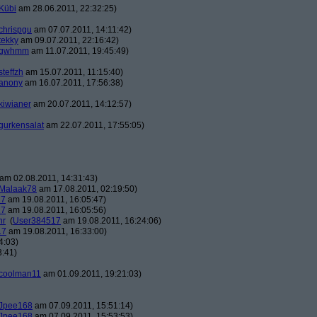
Kübi
am 28.06.2011, 22:32:25)
chrispgu
am 07.07.2011, 14:11:42)
tekky
am 09.07.2011, 22:16:42)
gwhmm
am 11.07.2011, 19:45:49)
steffzh
am 15.07.2011, 11:15:40)
anony
am 16.07.2011, 17:56:38)
kiwianer
am 20.07.2011, 14:12:57)
gurkensalat
am 22.07.2011, 17:55:05)
am 02.08.2011, 14:31:43)
Malaak78
am 17.08.2011, 02:19:50)
17
am 19.08.2011, 16:05:47)
17
am 19.08.2011, 16:05:56)
hr
(
User384517
am 19.08.2011, 16:24:06)
17
am 19.08.2011, 16:33:00)
4:03)
3:41)
coolman11
am 01.09.2011, 19:21:03)
Jpee168
am 07.09.2011, 15:51:14)
Jpee168
am 07.09.2011, 15:53:53)