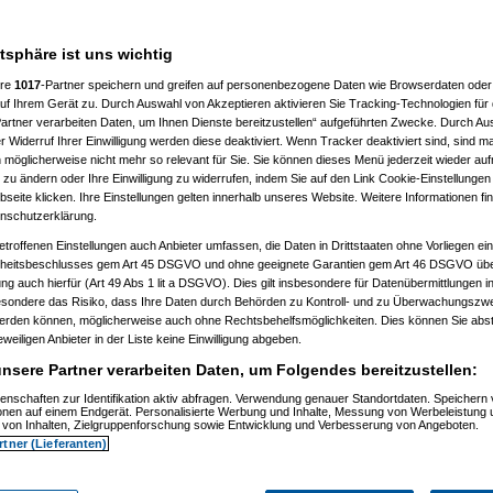
gnomag
am 04.04.2011, 19:05:09)
atsphäre ist uns wichtig
ere
1017
-Partner speichern und greifen auf personenbezogene Daten wie Browserdaten oder 
f Ihrem Gerät zu. Durch Auswahl von Akzeptieren aktivieren Sie Tracking-Technologien für d
Gago1911
am 06.04.2011, 20:39:53)
artner verarbeiten Daten, um Ihnen Dienste bereitzustellen“ aufgeführten Zwecke. Durch Aus
MeineNase
am 13.04.2011, 13:00:26)
 Widerruf Ihrer Einwilligung werden diese deaktiviert. Wenn Tracker deaktiviert sind, sind m
 möglicherweise nicht mehr so relevant für Sie. Sie können dieses Menü jederzeit wieder auf
ackerdiesel
am 13.04.2011, 16:45:01)
 zu ändern oder Ihre Einwilligung zu widerrufen, indem Sie auf den Link Cookie-Einstellunge
toriert
(
mbihn
am 14.04.2011, 14:16:37)
eite klicken. Ihre Einstellungen gelten innerhalb unseres Website. Weitere Informationen fin
hlich da!
(
Michael Wenzel
am 14.04.2011, 17:39:20)
nschutzerklärung.
etroffenen Einstellungen auch Anbieter umfassen, die Daten in Drittstaaten ohne Vorliegen ei
itsbeschlusses gem Art 45 DSGVO und ohne geeignete Garantien gem Art 46 DSGVO übermi
20:48:35)
gung auch hierfür (Art 49 Abs 1 lit a DSGVO). Dies gilt insbesondere für Datenübermittlungen i
commander_keen
am 21.04.2011, 16:15:31)
esondere das Risiko, dass Ihre Daten durch Behörden zu Kontroll- und zu Überwachungsz
:07)
werden können, möglicherweise auch ohne Rechtsbehelfsmöglichkeiten. Dies können Sie abst
eweiligen Anbieter in der Liste keine Einwilligung abgeben.
Bastel2
am 26.04.2011, 20:15:20)
nsere Partner verarbeiten Daten, um Folgendes bereitzustellen:
bauer59
am 27.04.2011, 09:05:50)
enschaften zur Identifikation aktiv abfragen. Verwendung genauer Standortdaten. Speichern 
ionen auf einem Endgerät. Personalisierte Werbung und Inhalte, Messung von Werbeleistung 
Whatsup
am 29.04.2011, 19:28:00)
von Inhalten, Zielgruppenforschung sowie Entwicklung und Verbesserung von Angeboten.
rtner (Lieferanten)