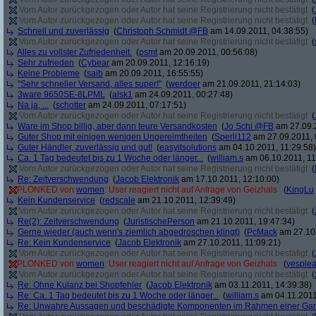
Vom Autor zurückgezogen oder Autor hat seine Registrierung nicht bestätigt
(
Vom Autor zurückgezogen oder Autor hat seine Registrierung nicht bestätigt
(
Schnell und zuverlässig
(
Christoph Schmidt @FB
am 14.09.2011, 04:38:55)
Vom Autor zurückgezogen oder Autor hat seine Registrierung nicht bestätigt
(
Alles zu vollster Zufriedenheit.
(
psmt
am 20.09.2011, 00:56:08)
Sehr zufrieden
(
Cybear
am 20.09.2011, 12:16:19)
Keine Probleme
(
saib
am 20.09.2011, 16:55:55)
"Sehr schneller Versand, alles super!"
(
werdoer
am 21.09.2011, 21:14:03)
3ware 9650SE-8LPML
(
alsk1
am 24.09.2011, 00:27:48)
Na ja, ...
(
schotter
am 24.09.2011, 07:17:51)
Vom Autor zurückgezogen oder Autor hat seine Registrierung nicht bestätigt
(
Ware im Shop billig, aber dann teure Versandkosten
(
Jo Schi @FB
am 27.09.2
Guter Shop mit einigen wenigen Ungereimtheiten
(
Sperli112
am 27.09.2011, 
Guter Händler, zuverlässig und gut!
(
easyitsolutions
am 04.10.2011, 11:29:58)
Ca. 1 Tag bedeutet bis zu 1 Woche oder länger...
(
william.s
am 06.10.2011, 11
Vom Autor zurückgezogen oder Autor hat seine Registrierung nicht bestätigt
(
Re: Zeitverschwendung
(
Jacob Elektronik
am 17.10.2011, 12:10:00)
PLONKED von
women
: User reagiert nicht auf Anfrage von Geizhals
(
KingLu
Kein Kundenservice
(
redscale
am 21.10.2011, 12:39:49)
Vom Autor zurückgezogen oder Autor hat seine Registrierung nicht bestätigt
(
Re(2): Zeitverschwendung
(
JuristischePerson
am 21.10.2011, 19:47:34)
Gerne wieder (auch wenn's ziemlich abgedroschen klingt)
(
PcMack
am 27.10.
Re: Kein Kundenservice
(
Jacob Elektronik
am 27.10.2011, 11:09:21)
Vom Autor zurückgezogen oder Autor hat seine Registrierung nicht bestätigt
(
PLONKED von
women
: User reagiert nicht auf Anfrage von Geizhals
(
yesple
Vom Autor zurückgezogen oder Autor hat seine Registrierung nicht bestätigt
(
Re: Ohne Kulanz bei Shopfehler
(
Jacob Elektronik
am 03.11.2011, 14:39:38)
Re: Ca. 1 Tag bedeutet bis zu 1 Woche oder länger...
(
william.s
am 04.11.2011
Re: Unwahre Aussagen und beschädigte Komponenten im Rahmen einer Gar