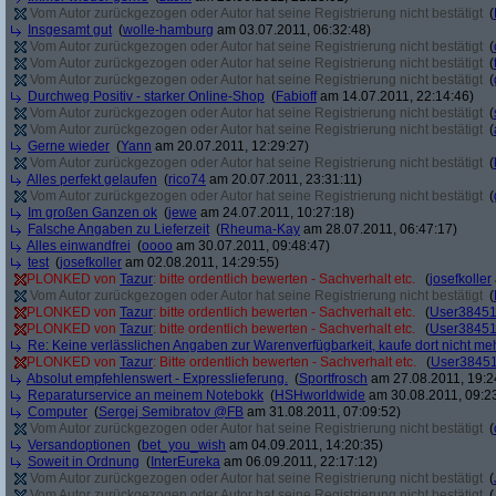
Vom Autor zurückgezogen oder Autor hat seine Registrierung nicht bestätigt
(
Insgesamt gut
(
wolle-hamburg
am 03.07.2011, 06:32:48)
Vom Autor zurückgezogen oder Autor hat seine Registrierung nicht bestätigt
(
Vom Autor zurückgezogen oder Autor hat seine Registrierung nicht bestätigt
(
Vom Autor zurückgezogen oder Autor hat seine Registrierung nicht bestätigt
(
Durchweg Positiv - starker Online-Shop
(
Fabioff
am 14.07.2011, 22:14:46)
Vom Autor zurückgezogen oder Autor hat seine Registrierung nicht bestätigt
(
Vom Autor zurückgezogen oder Autor hat seine Registrierung nicht bestätigt
(
Gerne wieder
(
Yann
am 20.07.2011, 12:29:27)
Vom Autor zurückgezogen oder Autor hat seine Registrierung nicht bestätigt
(
Alles perfekt gelaufen
(
rico74
am 20.07.2011, 23:31:11)
Vom Autor zurückgezogen oder Autor hat seine Registrierung nicht bestätigt
(
Im großen Ganzen ok
(
jewe
am 24.07.2011, 10:27:18)
Falsche Angaben zu Lieferzeit
(
Rheuma-Kay
am 28.07.2011, 06:47:17)
Alles einwandfrei
(
oooo
am 30.07.2011, 09:48:47)
test
(
josefkoller
am 02.08.2011, 14:29:55)
PLONKED von
Tazur
: bitte ordentlich bewerten - Sachverhalt etc.
(
josefkoller
Vom Autor zurückgezogen oder Autor hat seine Registrierung nicht bestätigt
(
PLONKED von
Tazur
: bitte ordentlich bewerten - Sachverhalt etc.
(
User3845
PLONKED von
Tazur
: bitte ordentlich bewerten - Sachverhalt etc.
(
User3845
Re: Keine verlässlichen Angaben zur Warenverfügbarkeit, kaufe dort nicht me
PLONKED von
Tazur
: Bitte ordentlich bewerten - Sachverhalt etc.
(
User3845
Absolut empfehlenswert - Expresslieferung.
(
Sportfrosch
am 27.08.2011, 19:2
Reparaturservice an meinem Notebokk
(
HSHworldwide
am 30.08.2011, 09:2
Computer
(
Sergej Semibratov @FB
am 31.08.2011, 07:09:52)
Vom Autor zurückgezogen oder Autor hat seine Registrierung nicht bestätigt
(
Versandoptionen
(
bet_you_wish
am 04.09.2011, 14:20:35)
Soweit in Ordnung
(
InterEureka
am 06.09.2011, 22:17:12)
Vom Autor zurückgezogen oder Autor hat seine Registrierung nicht bestätigt
(
Vom Autor zurückgezogen oder Autor hat seine Registrierung nicht bestätigt
(