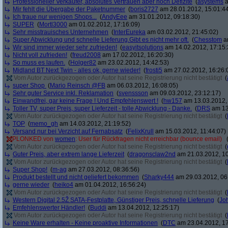
Professioneller Verkäufer, absolutes Vertrauen aber noch Defizite
(
asystems
a
Mir fehlt die Übergabe der Paketnummer
(
boris2727
am 28.01.2012, 15:01:4
Ich traue nur wenigen Shops...
(
AndyEee
am 31.01.2012, 09:18:30)
SUPER
(
Mortl3000
am 01.02.2012, 17:16:09)
Sehr misstrauisches Unternehmen
(
InterEureka
am 03.02.2012, 21:45:02)
Super Abwicklung und schnelle Lieferung.Gibt es nicht mehr oft.
(
Chesstom
am
Wir sind immer wieder sehr zufrieden!
(
easyitsolutions
am 14.02.2012, 17:15:
Nicht voll zufrieden!
(
freud2008
am 17.02.2012, 16:20:30)
So muss es laufen.
(
Holger82
am 23.02.2012, 14:42:53)
Midland BT Next Twin - alles ok, gerne wieder!
(
frosti5
am 27.02.2012, 16:26:
Vom Autor zurückgezogen oder Autor hat seine Registrierung nicht bestätigt
(
super Shop
(
Mario Reinsch @FB
am 06.03.2012, 16:08:05)
Sehr guter Service inkl. Reklamation
(
svenssson
am 09.03.2012, 23:12:17)
Einwandfrei, gar keine Frage ! Und Empfehlenswert !
(
hw157
am 13.03.2012, 
Toller TV, super Preis, super Lieferzeit - tolle Abwicklung - Danke.
(
DRS
am 13
Vom Autor zurückgezogen oder Autor hat seine Registrierung nicht bestätigt
(
TOP
(
memo_gh
am 14.03.2012, 21:19:52)
Versand nur bei Verzicht auf Fernabsatz
(
FelixKrull
am 15.03.2012, 11:44:07)
PLONKED von
women
: User für Rückfragen nicht erreichbar (bounce email)
Vom Autor zurückgezogen oder Autor hat seine Registrierung nicht bestätigt
(
Guter Preis, aber extrem lange Lieferzeit
(
dragonsclaw2nd
am 21.03.2012, 10
Vom Autor zurückgezogen oder Autor hat seine Registrierung nicht bestätigt
(
Super Shop!
(
m-ag
am 27.03.2012, 08:36:56)
Produkt bestellt und nicht geliefert bekommen
(
Sharky444
am 29.03.2012, 06
gerne wieder
(
heiko4
am 01.04.2012, 16:56:24)
Vom Autor zurückgezogen oder Autor hat seine Registrierung nicht bestätigt
(
Western Digital 2.5Ž SATA-Festplatte, Günstiger Preis, schnelle Lieferung
(
Jo
Emfehlenswerter Händler!
(
Buddi
am 13.04.2012, 12:25:17)
Vom Autor zurückgezogen oder Autor hat seine Registrierung nicht bestätigt
(
Keine Ware erhalten - Keine proaktive Informationen
(
DTC
am 23.04.2012, 17