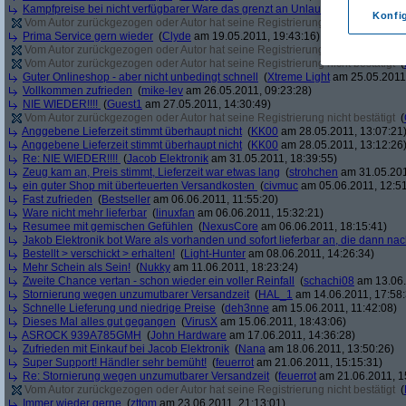
Kampfpreise bei nicht verfügbarer Ware das grenzt an Unlauterem Wettbewer
Konfi
Vom Autor zurückgezogen oder Autor hat seine Registrierung nicht bestätigt
(
Prima Service gern wieder
(
Clyde
am 19.05.2011, 19:43:16)
Vom Autor zurückgezogen oder Autor hat seine Registrierung nicht bestätigt
(
Vom Autor zurückgezogen oder Autor hat seine Registrierung nicht bestätigt
(
Guter Onlineshop - aber nicht unbedingt schnell
(
Xtreme Light
am 25.05.2011,
Vollkommen zufrieden
(
mike-lev
am 26.05.2011, 09:23:28)
NIE WIEDER!!!!
(
Guest1
am 27.05.2011, 14:30:49)
Vom Autor zurückgezogen oder Autor hat seine Registrierung nicht bestätigt
(
Anggebene Lieferzeit stimmt überhaupt nicht
(
KK00
am 28.05.2011, 13:07:21
Anggebene Lieferzeit stimmt überhaupt nicht
(
KK00
am 28.05.2011, 13:12:26
Re: NIE WIEDER!!!!
(
Jacob Elektronik
am 31.05.2011, 18:39:55)
Zeug kam an, Preis stimmt, Lieferzeit war etwas lang
(
strohchen
am 31.05.201
ein guter Shop mit überteuerten Versandkosten
(
civmuc
am 05.06.2011, 12:51
Fast zufrieden
(
Bestseller
am 06.06.2011, 11:55:20)
Ware nicht mehr lieferbar
(
linuxfan
am 06.06.2011, 15:32:21)
Resumee mit gemischen Gefühlen
(
NexusCore
am 06.06.2011, 18:15:41)
Jakob Elektronik bot Ware als vorhanden und sofort lieferbar an, die dann na
Bestellt > verschickt > erhalten!
(
Light-Hunter
am 08.06.2011, 14:26:34)
Mehr Schein als Sein!
(
Nukky
am 11.06.2011, 18:23:24)
Zweite Chance vertan - schon wieder ein voller Reinfall
(
schachi08
am 13.06.
Stornierung wegen unzumutbarer Versandzeit
(
HAL_1
am 14.06.2011, 17:58:
Schnelle Lieferung und niedrige Preise
(
deh3nne
am 15.06.2011, 11:42:08)
Dieses Mal alles gut gegangen
(
VirusX
am 15.06.2011, 18:43:06)
ASROCK 939A785GMH
(
John Hardware
am 17.06.2011, 14:36:28)
Zufrieden mit Einkauf bei Jacob Elektronik
(
Nana
am 18.06.2011, 13:50:26)
Super Support! Händler sehr bemüht!
(
feuerrot
am 21.06.2011, 15:15:31)
Re: Stornierung wegen unzumutbarer Versandzeit
(
feuerrot
am 21.06.2011, 1
Vom Autor zurückgezogen oder Autor hat seine Registrierung nicht bestätigt
(
Immer wieder gerne
(
zttom
am 23.06.2011, 21:13:01)