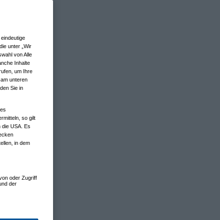
eindeutige
ie unter „Wir
wahl von Alle
anche Inhalte
rufen, um Ihre
n am unteren
den Sie in
nes
tteln, so gilt
n die USA. Es
wecken
ellen, in dem
von oder Zugriff
und der