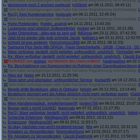
Vom Autor zurückgezogen oder Autor hat seine Registrierung nicht bestätigt
(
stornierung noch 2 wochen wartezeit
(
n00bish
am 08.11.2011, 08:45:11)
Vom Autor zurückgezogen oder Autor hat seine Registrierung nicht bestätigt
(
Re(2): Kein Kundenservice
(
redscale
am 08.11.2011, 22:45:24)
Vom Autor zurückgezogen oder Autor hat seine Registrierung nicht bestätigt
(
Hohe Portokosten
(
hobby_analyst
am 14.11.2011, 13:43:20)
Lockpreise sind plötzlich Softwarefehler
(
pokerl
am 19.11.2011, 16:21:28)
Guter Onlineshop - alles wie es sein soll
(
MGross
am 23.11.2011, 07:42:35)
Jetzt ist es wieder alte gute schnelle Jacob
(
william.s
am 23.11.2011, 12:52:5
schnell ist was anderes
(
Annonymus1988
am 26.11.2011, 08:11:23)
Samsung Plus Serie MB-SPAGA - Flash-Speicherkarte - 16GB - Class 10 - 
Ware verfügbar, bestellt, nicht geliefert, unfreundlich, unehrlich.
(
Schneller
am 
Re: Ware verfügbar, bestellt, nicht geliefert, unfreundlich, unehrlich.
(
Jacob El
PLONKED von
women
: auf Wunsch des Users entfernt
(
yeahyeahno
am 02.1
Re: Beschädigung von Komponenten im Rahmen einer Garantieabwicklung 
Vom Autor zurückgezogen oder Autor hat seine Registrierung nicht bestätigt
(
Alles gut
(
Indro
am 15.12.2011, 11:25:34)
Shop lahm und überladen, unfreundlicher Service
(
pulsar99
am 18.12.2011, 
Vom Autor zurückgezogen oder Autor hat seine Registrierung nicht bestätigt
(
Bereits dritte Bestellung, alles in Ordnung
(
phishi
am 20.12.2011, 13:14:40)
Bestellung storniert weil die Artikel plötzlich nicht mehr verfügbar waren
(
Gald
Vom Autor zurückgezogen oder Autor hat seine Registrierung nicht bestätigt
(
Mein Händlerprädikat:: empfehlenswert!!!
(
golem789
am 06.01.2012, 15:07:1
Besser geht`s nicht! DANKE!
(
kajemato
am 07.01.2012, 21:27:35)
Re(2): Ware verfügbar, bestellt, nicht geliefert, unfreundlich, unehrlich.
(
ebird
a
Schlechte Erfahrung
(
Wolfgang285
am 09.01.2012, 10:21:12)
Ergänzung
(
Wolfgang285
am 09.01.2012, 11:03:17)
Ist okay, nächstes mal wird's bestimmt besser
(
fda
am 12.01.2012, 20:32:24)
Angaben zu Versandkosten
(
bremsstrahlung
am 13.01.2012, 20:27:17)
Re: Angaben zu Versandkosten
(
Jacob Elektronik
am 17.01.2012, 13:59:33)