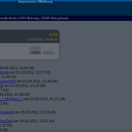
Impressum
|
Werbung
ik direkt (1564 Beiträge, 28189 Mal gelesen)
ps64
13.03.2011, 15:05:01
9.03.2011, 15:50:48)
tronik
am 21.03.2011, 12:27:45)
 12:48:16)
schachi08
am 21.03.2011, 12:48:54)
08
am 21.03.2011, 13:18:26)
7:01)
03.2011, 22:08:46)
I_I_Mr.Nice_I_I
am 22.03.2011, 01:21:18)
1:42)
nicework
am 26.03.2011, 15:13:46)
SpoOod
am 29.03.2011, 14:37:44)
1:37:55)
3:28)