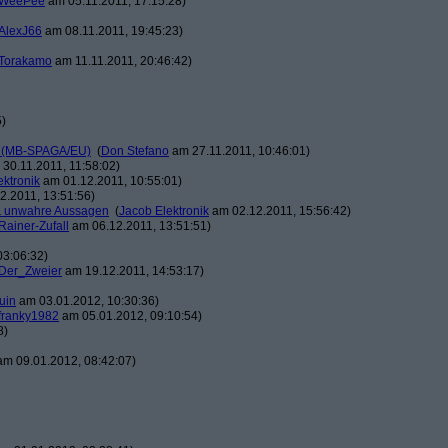
WeePee
am 05.11.2011, 17:15:28)
AlexJ66
am 08.11.2011, 19:45:23)
Torakamo
am 11.11.2011, 20:46:42)
5)
SD (MB-SPAGA/EU)
(
Don Stefano
am 27.11.2011, 10:46:01)
30.11.2011, 11:58:02)
ektronik
am 01.12.2011, 10:55:01)
2.2011, 13:51:56)
& unwahre Aussagen
(
Jacob Elektronik
am 02.12.2011, 15:56:42)
Rainer-Zufall
am 06.12.2011, 13:51:51)
03:06:32)
Der_Zweier
am 19.12.2011, 14:53:17)
uin
am 03.01.2012, 10:30:36)
franky1982
am 05.01.2012, 09:10:54)
8)
m 09.01.2012, 08:42:07)