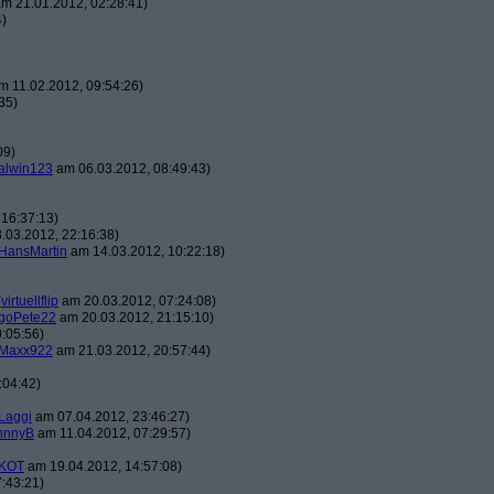
m 21.01.2012, 02:28:41)
4)
 11.02.2012, 09:54:26)
35)
09)
alwin123
am 06.03.2012, 08:49:43)
16:37:13)
.03.2012, 22:16:38)
HansMartin
am 14.03.2012, 10:22:18)
(
virtuellflip
am 20.03.2012, 07:24:08)
goPete22
am 20.03.2012, 21:15:10)
:05:56)
Maxx922
am 21.03.2012, 20:57:44)
:04:42)
Laggi
am 07.04.2012, 23:46:27)
hnnyB
am 11.04.2012, 07:29:57)
KOT
am 19.04.2012, 14:57:08)
:43:21)