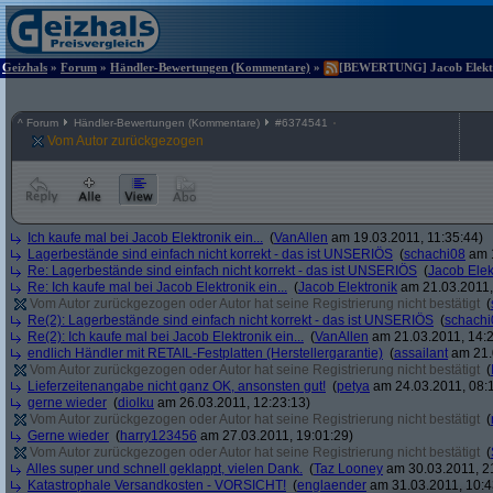
Geizhals
»
Forum
»
Händler-Bewertungen (Kommentare)
»
[BEWERTUNG] Jacob Elektron
^
Forum
Händler-Bewertungen (Kommentare)
#
6374541
Vom Autor zurückgezogen
Ich kaufe mal bei Jacob Elektronik ein...
(
VanAllen
am 19.03.2011, 11:35:44)
Lagerbestände sind einfach nicht korrekt - das ist UNSERIÖS
(
schachi08
am 1
Re: Lagerbestände sind einfach nicht korrekt - das ist UNSERIÖS
(
Jacob Elek
Re: Ich kaufe mal bei Jacob Elektronik ein...
(
Jacob Elektronik
am 21.03.2011,
Vom Autor zurückgezogen oder Autor hat seine Registrierung nicht bestätigt
(
Re(2): Lagerbestände sind einfach nicht korrekt - das ist UNSERIÖS
(
schachi
Re(2): Ich kaufe mal bei Jacob Elektronik ein...
(
VanAllen
am 21.03.2011, 14:2
endlich Händler mit RETAIL-Festplatten (Herstellergarantie)
(
assailant
am 21.
Vom Autor zurückgezogen oder Autor hat seine Registrierung nicht bestätigt
(
Lieferzeitenangabe nicht ganz OK, ansonsten gut!
(
petya
am 24.03.2011, 08:1
gerne wieder
(
diolku
am 26.03.2011, 12:23:13)
Vom Autor zurückgezogen oder Autor hat seine Registrierung nicht bestätigt
(
Gerne wieder
(
harry123456
am 27.03.2011, 19:01:29)
Vom Autor zurückgezogen oder Autor hat seine Registrierung nicht bestätigt
(
Alles super und schnell geklappt, vielen Dank.
(
Taz Looney
am 30.03.2011, 2
Katastrophale Versandkosten - VORSICHT!
(
englaender
am 31.03.2011, 10:4