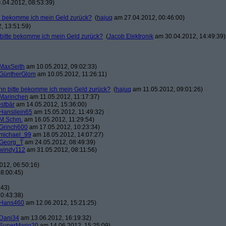
.04.2012, 08:53:39)
tte bekomme ich mein Geld zurück?
(
hajuq
am 27.04.2012, 00:46:00)
, 13:51:59)
n bitte bekomme ich mein Geld zurück?
(
Jacob Elektronik
am 30.04.2012, 14:49:39)
MaxSeith
am 10.05.2012, 09:02:33)
GüntherGlom
am 10.05.2012, 11:26:11)
wann bitte bekomme ich mein Geld zurück?
(
hajuq
am 11.05.2012, 09:01:26)
Marinchen
am 11.05.2012, 11:17:37)
estbär
am 14.05.2012, 15:36:00)
Hansilein65
am 15.05.2012, 11:49:32)
M.Schm.
am 16.05.2012, 11:29:54)
Grinch600
am 17.05.2012, 10:23:34)
michael_99
am 18.05.2012, 14:07:27)
Georg_T
am 24.05.2012, 08:49:39)
windy112
am 31.05.2012, 08:11:56)
012, 06:50:16)
8:00:45)
:43)
0:43:38)
Hans460
am 12.06.2012, 15:21:25)
Dani34
am 13.06.2012, 16:19:32)
SuperMario20
am 14.06.2012, 15:25:09)