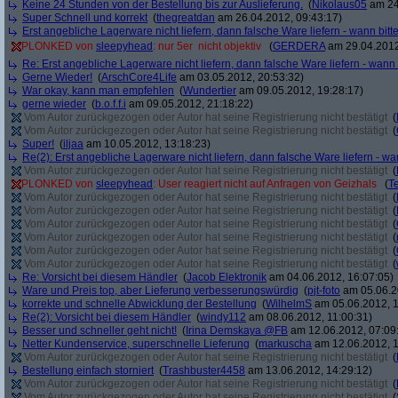
Keine 24 Stunden von der Bestellung bis zur Auslieferung.
(
Nikolaus05
am 24
Super Schnell und korrekt
(
thegreatdan
am 26.04.2012, 09:43:17)
Erst angebliche Lagerware nicht liefern, dann falsche Ware liefern - wann bi
PLONKED von
sleepyhead
: nur 5er  nicht objektiv
(
GERDERA
am 29.04.2012
Re: Erst angebliche Lagerware nicht liefern, dann falsche Ware liefern - wan
Gerne Wieder!
(
ArschCore4Life
am 03.05.2012, 20:53:32)
War okay, kann man empfehlen
(
Wundertier
am 09.05.2012, 19:28:17)
gerne wieder
(
b.o.f.f.i
am 09.05.2012, 21:18:22)
Vom Autor zurückgezogen oder Autor hat seine Registrierung nicht bestätigt
(
Vom Autor zurückgezogen oder Autor hat seine Registrierung nicht bestätigt
(
Super!
(
iljaa
am 10.05.2012, 13:18:23)
Re(2): Erst angebliche Lagerware nicht liefern, dann falsche Ware liefern - 
Vom Autor zurückgezogen oder Autor hat seine Registrierung nicht bestätigt
(
PLONKED von
sleepyhead
: User reagiert nicht auf Anfragen von Geizhals
(
T
Vom Autor zurückgezogen oder Autor hat seine Registrierung nicht bestätigt
(
Vom Autor zurückgezogen oder Autor hat seine Registrierung nicht bestätigt
(
Vom Autor zurückgezogen oder Autor hat seine Registrierung nicht bestätigt
(
Vom Autor zurückgezogen oder Autor hat seine Registrierung nicht bestätigt
(
Vom Autor zurückgezogen oder Autor hat seine Registrierung nicht bestätigt
(
Vom Autor zurückgezogen oder Autor hat seine Registrierung nicht bestätigt
(
Re: Vorsicht bei diesem Händler
(
Jacob Elektronik
am 04.06.2012, 16:07:05)
Ware und Preis top, aber Lieferung verbesserungswürdig
(
pjt-foto
am 05.06.2
korrekte und schnelle Abwicklung der Bestellung
(
WilhelmS
am 05.06.2012, 1
Re(2): Vorsicht bei diesem Händler
(
windy112
am 08.06.2012, 11:00:31)
Besser und schneller geht nicht!
(
Irina Demskaya @FB
am 12.06.2012, 07:09
Netter Kundenservice, superschnelle Lieferung
(
markuscha
am 12.06.2012, 1
Vom Autor zurückgezogen oder Autor hat seine Registrierung nicht bestätigt
(
Bestellung einfach storniert
(
Trashbuster4458
am 13.06.2012, 14:29:12)
Vom Autor zurückgezogen oder Autor hat seine Registrierung nicht bestätigt
(
Vom Autor zurückgezogen oder Autor hat seine Registrierung nicht bestätigt
(