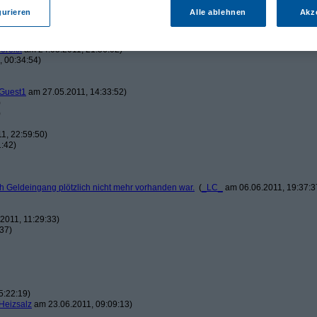
b!
(
splashi
am 10.05.2011, 12:30:20)
gurieren
Alle ablehnen
Akz
blouhoschie
am 14.05.2011, 06:49:44)
wollsakko
am 20.05.2011, 21:25:26)
ferexx
am 24.05.2011, 21:56:02)
 00:34:54)
Guest1
am 27.05.2011, 14:33:52)
)
)
1, 22:59:50)
:42)
ch Geldeingang plötzlich nicht mehr vorhanden war.
(
_LC_
am 06.06.2011, 19:37:3
2011, 11:29:33)
37)
5:22:19)
Heizsalz
am 23.06.2011, 09:09:13)