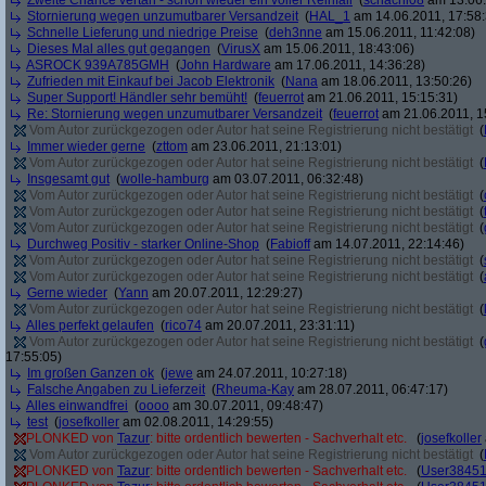
Zweite Chance vertan - schon wieder ein voller Reinfall
(
schachi08
am 13.06.
Stornierung wegen unzumutbarer Versandzeit
(
HAL_1
am 14.06.2011, 17:58:
Schnelle Lieferung und niedrige Preise
(
deh3nne
am 15.06.2011, 11:42:08)
Dieses Mal alles gut gegangen
(
VirusX
am 15.06.2011, 18:43:06)
ASROCK 939A785GMH
(
John Hardware
am 17.06.2011, 14:36:28)
Zufrieden mit Einkauf bei Jacob Elektronik
(
Nana
am 18.06.2011, 13:50:26)
Super Support! Händler sehr bemüht!
(
feuerrot
am 21.06.2011, 15:15:31)
Re: Stornierung wegen unzumutbarer Versandzeit
(
feuerrot
am 21.06.2011, 1
Vom Autor zurückgezogen oder Autor hat seine Registrierung nicht bestätigt
(
Immer wieder gerne
(
zttom
am 23.06.2011, 21:13:01)
Vom Autor zurückgezogen oder Autor hat seine Registrierung nicht bestätigt
(
Insgesamt gut
(
wolle-hamburg
am 03.07.2011, 06:32:48)
Vom Autor zurückgezogen oder Autor hat seine Registrierung nicht bestätigt
(
Vom Autor zurückgezogen oder Autor hat seine Registrierung nicht bestätigt
(
Vom Autor zurückgezogen oder Autor hat seine Registrierung nicht bestätigt
(
Durchweg Positiv - starker Online-Shop
(
Fabioff
am 14.07.2011, 22:14:46)
Vom Autor zurückgezogen oder Autor hat seine Registrierung nicht bestätigt
(
Vom Autor zurückgezogen oder Autor hat seine Registrierung nicht bestätigt
(
Gerne wieder
(
Yann
am 20.07.2011, 12:29:27)
Vom Autor zurückgezogen oder Autor hat seine Registrierung nicht bestätigt
(
Alles perfekt gelaufen
(
rico74
am 20.07.2011, 23:31:11)
Vom Autor zurückgezogen oder Autor hat seine Registrierung nicht bestätigt
(
17:55:05)
Im großen Ganzen ok
(
jewe
am 24.07.2011, 10:27:18)
Falsche Angaben zu Lieferzeit
(
Rheuma-Kay
am 28.07.2011, 06:47:17)
Alles einwandfrei
(
oooo
am 30.07.2011, 09:48:47)
test
(
josefkoller
am 02.08.2011, 14:29:55)
PLONKED von
Tazur
: bitte ordentlich bewerten - Sachverhalt etc.
(
josefkoller
Vom Autor zurückgezogen oder Autor hat seine Registrierung nicht bestätigt
(
PLONKED von
Tazur
: bitte ordentlich bewerten - Sachverhalt etc.
(
User3845