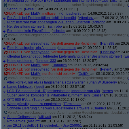
Bestellung von AsRock B75M Mainboard und Intel i5-3350P Cpu
(
alstn
am 13.
Vom Autor zurückgezogen oder Autor hat seine Registrierung nicht bestätigt
(
Sehr gut!!
(
Petra65
am 14.09.2012, 11:22:11)
PLONKED von
MattM
: multiuser
(
Kimbacher85
am 14.09.2012, 13:57:38)
Re: Auch bei Problemfällen sichtlich bemüht
(
Affentanz
am 17.09.2012, 05:18
Nicht lieferbar trotz angezeigten 2-3 Tagen Lieferzeit!
(
schrobo
am 18.09.2012
Re: Bestellung storniert...
(
schrobo
am 18.09.2012, 19:43:07)
Re: Leider kein Einzelfall ...
(
schrobo
am 18.09.2012, 19:45:48)
Vom Autor zurückgezogen oder Autor hat seine Registrierung nicht bestätigt
(
15:30:34)
PLONKED von
sleepyhead
: Verstoß gegen die Richtlinien
(
Hanis98
am 20.09
Eine Katastrophe, ein Alptraum
(
quarantotto
am 21.09.2012, 14:25:48)
PLONKED von
sleepyhead
: Verstoß gegen die Richtlinien
(
OtterBoy
am 24.09
offenbar Lockangebot, fehlender Lieferumfang, daher Bestellung storniert
(
Ei
Keine probleme .
(
tom tom 333
am 26.09.2012, 18:20:57)
PLONKED von
MattM
: fake
(
Bonanza
am 26.09.2012, 23:02:54)
PLONKED von
sleepyhead
: Verstoß gegen die Richtlinien
(
Peter45
am 27.09.
PLONKED von
MattM
: nur 5er nicht objektiv
(
OptiOn
am 05.10.2012, 09:59:4
Vom Autor zurückgezogen oder Autor hat seine Registrierung nicht bestätigt
(
Alles korrekt, nur etwas langsamer als zu erwarten
(
Brian W Blueberry
am 06.1
Lange Lieferzeit
(
fuggii
am 08.10.2012, 22:57:19)
LCD-TV leider defekt - Rï¿œckerstattung innerhalb von 48h
(
berres
am 11.10.
Super Service, kompetente Mitarbeiter kümmern sich
(
Smser
am 18.10.2012, 
GTX 680 EVga
(
Tuarek
am 28.10.2012, 16:13:00)
Wenn günstig, dann zu empfehlen
(
T3rminator
am 05.11.2012, 17:27:35)
Schnelle Lieferung für etwas ausgefallene Hardware
(
Charlie3
am 05.11.2012
Vom Autor zurückgezogen oder Autor hat seine Registrierung nicht bestätigt
(
Super Onlineshop
(
williwuff
am 12.11.2012, 15:46:24)
Problemlos
(
mafutrct
am 13.11.2012, 18:15:07)
am 29.11 bestellt 01.12 geliefert...
(
User250051
am 01.12.2012, 21:03:59)