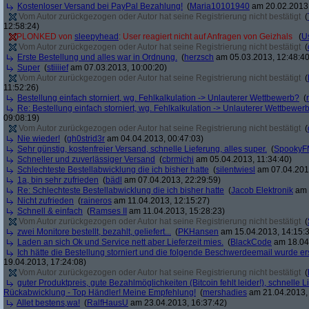
Kostenloser Versand bei PayPal Bezahlung!
(
Maria10101940
am 20.02.2013,
Vom Autor zurückgezogen oder Autor hat seine Registrierung nicht bestätigt
(
12:58:24)
PLONKED von
sleepyhead
: User reagiert nicht auf Anfragen von Geizhals
(
U
Vom Autor zurückgezogen oder Autor hat seine Registrierung nicht bestätigt
(
Erste Bestellung und alles war in Ordnung.
(
herzsch
am 05.03.2013, 12:48:40
Super
(
stiiiief
am 07.03.2013, 10:00:20)
Vom Autor zurückgezogen oder Autor hat seine Registrierung nicht bestätigt
(
11:52:26)
Bestellung einfach storniert, wg. Fehlkalkulation -> Unlauterer Wettbewerb?
(
Re: Bestellung einfach storniert, wg. Fehlkalkulation -> Unlauterer Wettbewer
09:08:19)
Vom Autor zurückgezogen oder Autor hat seine Registrierung nicht bestätigt
(
Nie wieder!
(
gh0strid3r
am 04.04.2013, 00:47:03)
Sehr günstig, kostenfreier Versand, schnelle Lieferung, alles super.
(
SpookyF
Schneller und zuverlässiger Versand
(
cbrmichi
am 05.04.2013, 11:34:40)
Schlechteste Bestellabwicklung die ich bisher hatte
(
silentwiesl
am 07.04.2013
1a, bin sehr zufrieden
(
bädl
am 07.04.2013, 22:29:59)
Re: Schlechteste Bestellabwicklung die ich bisher hatte
(
Jacob Elektronik
am 
Nicht zufrieden
(
raineros
am 11.04.2013, 12:15:27)
Schnell & einfach
(
Ramses II
am 11.04.2013, 15:28:23)
Vom Autor zurückgezogen oder Autor hat seine Registrierung nicht bestätigt
(
zwei Monitore bestellt, bezahlt, geliefert...
(
PKHansen
am 15.04.2013, 14:15:
Laden an sich Ok und Service nett aber Lieferzeit mies.
(
BlackCode
am 18.04.
Ich hätte die Bestellung storniert und die folgende Beschwerdeemail wurde ers
19.04.2013, 17:24:08)
Vom Autor zurückgezogen oder Autor hat seine Registrierung nicht bestätigt
(
guter Produktpreis, gute Bezahlmöglichkeiten (Bitcoin fehlt leider!), schnelle L
Rückabwicklung - Top Händler! Meine Empfehlung!
(
mershadies
am 21.04.2013, 
Allet bestens,wa!
(
RalfHausU
am 23.04.2013, 16:37:42)