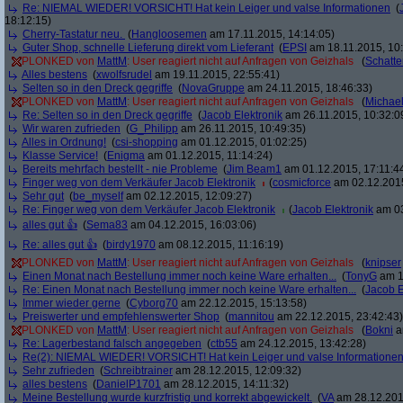
Re: NIEMAL WIEDER! VORSICHT! Hat kein Leiger und valse Informationen
(
18:12:15)
Cherry-Tastatur neu.
(
Hangloosemen
am 17.11.2015, 14:14:05)
Guter Shop, schnelle Lieferung direkt vom Lieferant
(
EPSI
am 18.11.2015, 10:
PLONKED von
MattM
: User reagiert nicht auf Anfragen von Geizhals
(
Schatte
Alles bestens
(
xwolfsrudel
am 19.11.2015, 22:55:41)
Selten so in den Dreck gegriffe
(
NovaGruppe
am 24.11.2015, 18:46:33)
PLONKED von
MattM
: User reagiert nicht auf Anfragen von Geizhals
(
Michae
Re: Selten so in den Dreck gegriffe
(
Jacob Elektronik
am 26.11.2015, 10:32:0
Wir waren zufrieden
(
G_Philipp
am 26.11.2015, 10:49:35)
Alles in Ordnung!
(
csi-shopping
am 01.12.2015, 01:02:25)
Klasse Service!
(
Enigma
am 01.12.2015, 11:14:24)
Bereits mehrfach bestellt - nie Probleme
(
Jim Beam1
am 01.12.2015, 17:11:4
Finger weg von dem Verkäufer Jacob Elektronik
(
cosmicforce
am 02.12.2015
Sehr gut
(
be_myself
am 02.12.2015, 12:09:27)
Re: Finger weg von dem Verkäufer Jacob Elektronik
(
Jacob Elektronik
am 03
alles gut 👍
(
Sema83
am 04.12.2015, 16:03:06)
Re: alles gut 👍
(
birdy1970
am 08.12.2015, 11:16:19)
PLONKED von
MattM
: User reagiert nicht auf Anfragen von Geizhals
(
knipser
Einen Monat nach Bestellung immer noch keine Ware erhalten...
(
TonyG
am 1
Re: Einen Monat nach Bestellung immer noch keine Ware erhalten...
(
Jacob E
Immer wieder gerne
(
Cyborg70
am 22.12.2015, 15:13:58)
Preiswerter und empfehlenswerter Shop
(
mannitou
am 22.12.2015, 23:42:43)
PLONKED von
MattM
: User reagiert nicht auf Anfragen von Geizhals
(
Bokni
a
Re: Lagerbestand falsch angegeben
(
ctb55
am 24.12.2015, 13:42:28)
Re(2): NIEMAL WIEDER! VORSICHT! Hat kein Leiger und valse Informatione
Sehr zufrieden
(
Schreibtrainer
am 28.12.2015, 12:09:32)
alles bestens
(
DanielP1701
am 28.12.2015, 14:11:32)
Meine Bestellung wurde kurzfristig und korrekt abgewickelt.
(
VA
am 28.12.201