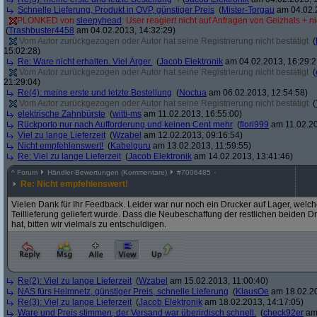
Schnelle Lieferung, Produkt in OVP, günstiger Preis
(
Mister-Torgau
am 04.02.2
PLONKED von
sleepyhead
: User reagiert nicht auf Anfragen von Geizhals + n
(
Trashbuster4458
am 04.02.2013, 14:32:29)
Vom Autor zurückgezogen oder Autor hat seine Registrierung nicht bestätigt
(
15:02:28)
Re: Ware nicht erhalten. Viel Ärger.
(
Jacob Elektronik
am 04.02.2013, 16:29:2
Vom Autor zurückgezogen oder Autor hat seine Registrierung nicht bestätigt
(
21:29:04)
Re(4): meine erste und letzte Bestellung
(
Noctua
am 06.02.2013, 12:54:58)
Vom Autor zurückgezogen oder Autor hat seine Registrierung nicht bestätigt
(
elektrische Zahnbürste
(
witti-ms
am 11.02.2013, 16:55:00)
Rückporto nur nach Aufforderung und keinen Cent mehr
(
flori999
am 11.02.20
Viel zu lange Lieferzeit
(
Wzabel
am 12.02.2013, 09:16:54)
Nicht empfehlenswert!
(
Kabelguru
am 13.02.2013, 11:59:55)
Re: Viel zu lange Lieferzeit
(
Jacob Elektronik
am 14.02.2013, 13:41:46)
^
Forum
Händler-Bewertungen (Kommentare)
#
7006485
Re: Nicht empfehlenswert!
Vielen Dank für Ihr Feedback. Leider war nur noch ein Drucker auf Lager, wel
Teillieferung geliefert wurde. Dass die Neubeschaffung der restlichen beiden 
hat, bitten wir vielmals zu entschuldigen.
Re(2): Viel zu lange Lieferzeit
(
Wzabel
am 15.02.2013, 11:00:40)
NAS fürs Heimnetz, günstiger Preis, schnelle Lieferung
(
KlausOe
am 18.02.20
Re(3): Viel zu lange Lieferzeit
(
Jacob Elektronik
am 18.02.2013, 14:17:05)
Ware und Preis stimmen, der Versand war überirdisch schnell.
(
check92er
am 