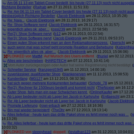
Am 06.11.13 ein Tablet-Cover bestellt, bis heute (27.11.13) noch nicht ausgelie
Richtung Besteller
(
Rajhab
am 27.11.2013, 11:51:33)
Re: Am 06.11.13 ein Tablet-Cover bestellt, bis heute (27.11.13) noch nicht ausge
diesbezüglich Richtung Besteller
(
Jacob Elektronik
am 28.11.2013, 10:35:28)
Re: Naja...
(
Jacob Elektronik
am 28.11.2013, 16:29:17)
Re: Shop Software nervt
(
Jacob Elektronik
am 28.11.2013, 16:31:57)
eigentlich alles ok, aber....
(
ossi239
am 28.11.2013, 22:58:58)
Re(2): Shop Software nervt
(
b12
am 29.11.2013, 03:22:54)
Re(3): Shop Software nervt
(
Jacob Elektronik
am 29.11.2013, 09:53:37)
Einen guten Shop erkennt man an dem Reklamationsprozess.
(
Joerschi
am 29
auch wenn mal was schief geht prompte Reaktion und Behebung
(
Katzenfre
Re: eigentlich alles ok, aber....
(
Jacob Elektronik
am 29.11.2013, 15:06:06)
PLONKED von
MattM
: Auf Wunsch des Users entfernt
(
thuriel
am 02.12.2013,
Alles wie beschrieben
(
HARDTECH
am 07.12.2013, 10:41:14)
Vom Autor zurückgezogen oder Autor hat seine Registrierung nicht bestätigt
(
Schneller Service
(
franzgerd1945
am 11.12.2013, 14:00:18)
zuverlässiger, qualifizierter Shop
(
blankenerven
am 11.12.2013, 15:08:53)
Kundenfang
(
MG127
am 13.12.2013, 08:32:36)
hat sich gegen mehrere Konkurrenten behauptet
(
Schobi_78
am 15.12.2013, 
Re(2): Rechner für 1500euro bestellt und kommt nicht
(
TheNoxier
am 16.12.2
Guter Shop, falls man ein paar Schwächen kennt.
(
OnlineKaufer
am 17.12.201
Ab Lager bedeuter nicht ab Lager bei Jacob in Karlsruhe
(
Enttaescht
am 23.12
Re: Ab Lager bedeuter nicht ab Lager bei Jacob in Karlsruhe
(
Jacob Elektron
Prompte Lieferung
(
rowi-erbach
am 27.12.2013, 18:16:36)
Bin mal wieder begeistert!
(
ThxOhr
am 27.12.2013, 19:13:14)
Alles lieferbar - heute kam das dritte Paket ohne es fehlt immer noch was ...
(
l
16:13:28)
Re: Alles lieferbar - heute kam das dritte Paket ohne es fehlt immer noch was ..
10:03:32)
PLONKED von
sleepyhead
: doppelt
(
leviathan123
am 31.12.2013, 10:04:01)