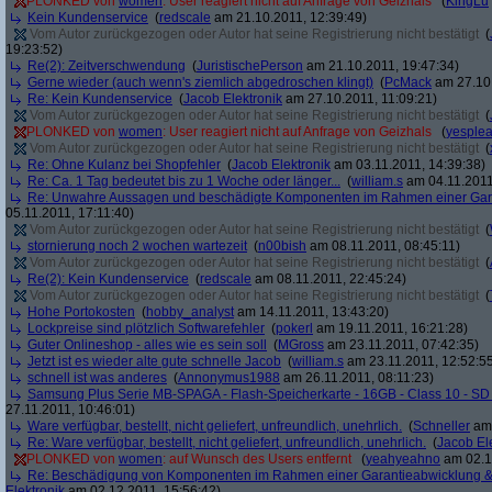
PLONKED von
women
: User reagiert nicht auf Anfrage von Geizhals
(
KingLu
Kein Kundenservice
(
redscale
am 21.10.2011, 12:39:49)
Vom Autor zurückgezogen oder Autor hat seine Registrierung nicht bestätigt
(
19:23:52)
Re(2): Zeitverschwendung
(
JuristischePerson
am 21.10.2011, 19:47:34)
Gerne wieder (auch wenn's ziemlich abgedroschen klingt)
(
PcMack
am 27.10.
Re: Kein Kundenservice
(
Jacob Elektronik
am 27.10.2011, 11:09:21)
Vom Autor zurückgezogen oder Autor hat seine Registrierung nicht bestätigt
(
PLONKED von
women
: User reagiert nicht auf Anfrage von Geizhals
(
yesple
Vom Autor zurückgezogen oder Autor hat seine Registrierung nicht bestätigt
(
Re: Ohne Kulanz bei Shopfehler
(
Jacob Elektronik
am 03.11.2011, 14:39:38)
Re: Ca. 1 Tag bedeutet bis zu 1 Woche oder länger...
(
william.s
am 04.11.2011
Re: Unwahre Aussagen und beschädigte Komponenten im Rahmen einer Gar
05.11.2011, 17:11:40)
Vom Autor zurückgezogen oder Autor hat seine Registrierung nicht bestätigt
(
stornierung noch 2 wochen wartezeit
(
n00bish
am 08.11.2011, 08:45:11)
Vom Autor zurückgezogen oder Autor hat seine Registrierung nicht bestätigt
(
Re(2): Kein Kundenservice
(
redscale
am 08.11.2011, 22:45:24)
Vom Autor zurückgezogen oder Autor hat seine Registrierung nicht bestätigt
(
Hohe Portokosten
(
hobby_analyst
am 14.11.2011, 13:43:20)
Lockpreise sind plötzlich Softwarefehler
(
pokerl
am 19.11.2011, 16:21:28)
Guter Onlineshop - alles wie es sein soll
(
MGross
am 23.11.2011, 07:42:35)
Jetzt ist es wieder alte gute schnelle Jacob
(
william.s
am 23.11.2011, 12:52:5
schnell ist was anderes
(
Annonymus1988
am 26.11.2011, 08:11:23)
Samsung Plus Serie MB-SPAGA - Flash-Speicherkarte - 16GB - Class 10 - 
27.11.2011, 10:46:01)
Ware verfügbar, bestellt, nicht geliefert, unfreundlich, unehrlich.
(
Schneller
am 
Re: Ware verfügbar, bestellt, nicht geliefert, unfreundlich, unehrlich.
(
Jacob El
PLONKED von
women
: auf Wunsch des Users entfernt
(
yeahyeahno
am 02.1
Re: Beschädigung von Komponenten im Rahmen einer Garantieabwicklung 
Elektronik
am 02.12.2011, 15:56:42)