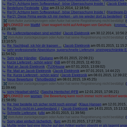
Re(2): Achtung beim Softwarekauf - böse Überraschung Inside !
(
Jacob Elektr
Bestellung Festplatte
(
Jibe
am 23.12.2014, 12:18:54)
Re(3): Achtung beim Softwarekauf - böse Überraschung Inside !
(
Hardware-D
Re(2): Diese Firma werde ich mir merken - um nie wieder dort zu bestellen!
(
S
Vom Autor zurückgezogen oder Autor hat seine Registrierung nicht bestätigt
(
PLONKED von
MattM
: User reagiert nicht auf Anfragen von Geizhals
(
cronos
23:19:49)
Re: Lieferzeitangaben sind wichtig!
(
Jacob Elektronik
am 30.12.2014, 10:56:2
Vom Autor zurückgezogen oder Autor hat seine Registrierung nicht bestätigt
(
13:10:57)
Re: Nachtigall, ick hör dir trapsen ...
(
Jacob Elektronik
am 05.01.2015, 11:15:2
sehr professionelle Abwicklung, superschnelle Lieferung, uneingeschränkte 
11:54:52)
Sehr guter Händler,
(
Giuliano
am 05.01.2015, 22:09:21)
Kurze Lieferzeit - schön wärs!
(
NB
am 07.01.2015, 11:40:31)
Mail an Jacob Elektronik
(
TUXHouse
am 07.01.2015, 13:09:02)
Re: Mail an Jacob Elektronik
(
Jacob Elektronik
am 07.01.2015, 14:44:22)
Re: Kurze Lieferzeit - schön wärs!
(
Jacob Elektronik
am 08.01.2015, 12:39:22
Neue Bewertung
(
TeholBeddict
am 08.01.2015, 19:45:25)
Vom Autor zurückgezogen oder Autor hat seine Registrierung nicht bestätigt
(
11:09:44)
sony Headset sbh52
(
Sascha Hentschel @FB
am 12.01.2015, 17:06:21)
PLONKED von
women
: Die Bewertung kann noch immer nicht verifiziert werd
21:58:05)
Re: hier bestelle ich sicher nicht noch einmal!
(
Klaus Hansen
am 12.01.2015, 
Re: Doch nicht im Lagerbestand :(
(
Jacob Elektronik
am 14.01.2015, 15:13:32
Schnelle Lieferung
(
ulbi
am 20.01.2015, 11:39:56)
Vom Autor zurückgezogen oder Autor hat seine Registrierung nicht bestätigt
(
Sorry aber einfach lächerlich.
(
turc
am 21.01.2015, 17:27:28)
Mußte leider fast eine Woche auf den Artikel warten obwohl er als lagernt an