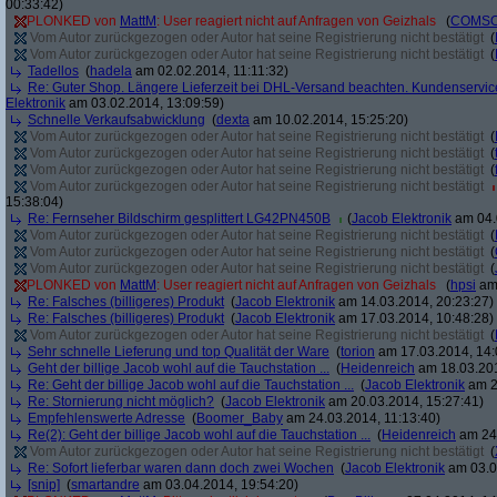
00:33:42)
PLONKED von
MattM
: User reagiert nicht auf Anfragen von Geizhals
(
COMS
Vom Autor zurückgezogen oder Autor hat seine Registrierung nicht bestätigt
(
Vom Autor zurückgezogen oder Autor hat seine Registrierung nicht bestätigt
(
Tadellos
(
hadela
am 02.02.2014, 11:11:32)
Re: Guter Shop. Längere Lieferzeit bei DHL-Versand beachten. Kundenservice
Elektronik
am 03.02.2014, 13:09:59)
Schnelle Verkaufsabwicklung
(
dexta
am 10.02.2014, 15:25:20)
Vom Autor zurückgezogen oder Autor hat seine Registrierung nicht bestätigt
(
Vom Autor zurückgezogen oder Autor hat seine Registrierung nicht bestätigt
(
Vom Autor zurückgezogen oder Autor hat seine Registrierung nicht bestätigt
(
Vom Autor zurückgezogen oder Autor hat seine Registrierung nicht bestätigt
15:38:04)
Re: Fernseher Bildschirm gesplittert LG42PN450B
(
Jacob Elektronik
am 04.
Vom Autor zurückgezogen oder Autor hat seine Registrierung nicht bestätigt
(
Vom Autor zurückgezogen oder Autor hat seine Registrierung nicht bestätigt
(
Vom Autor zurückgezogen oder Autor hat seine Registrierung nicht bestätigt
(
PLONKED von
MattM
: User reagiert nicht auf Anfragen von Geizhals
(
hpsi
am 
Re: Falsches (billigeres) Produkt
(
Jacob Elektronik
am 14.03.2014, 20:23:27)
Re: Falsches (billigeres) Produkt
(
Jacob Elektronik
am 17.03.2014, 10:48:28)
Vom Autor zurückgezogen oder Autor hat seine Registrierung nicht bestätigt
(
Sehr schnelle Lieferung und top Qualität der Ware
(
torion
am 17.03.2014, 14:
Geht der billige Jacob wohl auf die Tauchstation ...
(
Heidenreich
am 18.03.201
Re: Geht der billige Jacob wohl auf die Tauchstation ...
(
Jacob Elektronik
am 2
Re: Stornierung nicht möglich?
(
Jacob Elektronik
am 20.03.2014, 15:27:41)
Empfehlenswerte Adresse
(
Boomer_Baby
am 24.03.2014, 11:13:40)
Re(2): Geht der billige Jacob wohl auf die Tauchstation ...
(
Heidenreich
am 24.
Vom Autor zurückgezogen oder Autor hat seine Registrierung nicht bestätigt
(
Re: Sofort lieferbar waren dann doch zwei Wochen
(
Jacob Elektronik
am 03.0
[snip]
(
smartandre
am 03.04.2014, 19:54:20)