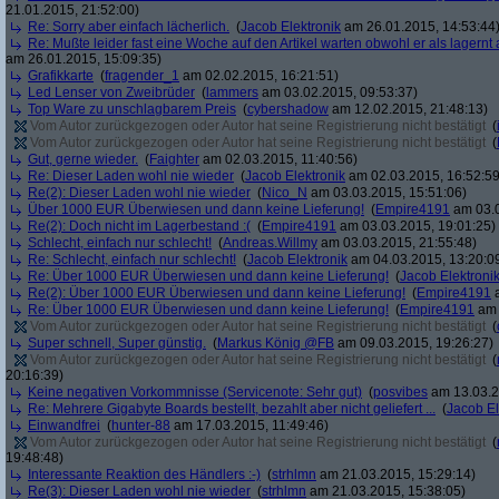
21.01.2015, 21:52:00)
Re: Sorry aber einfach lächerlich.
(
Jacob Elektronik
am 26.01.2015, 14:53:44
Re: Mußte leider fast eine Woche auf den Artikel warten obwohl er als lagern
am 26.01.2015, 15:09:35)
Grafikkarte
(
fragender_1
am 02.02.2015, 16:21:51)
Led Lenser von Zweibrüder
(
lammers
am 03.02.2015, 09:53:37)
Top Ware zu unschlagbarem Preis
(
cybershadow
am 12.02.2015, 21:48:13)
Vom Autor zurückgezogen oder Autor hat seine Registrierung nicht bestätigt
(
Vom Autor zurückgezogen oder Autor hat seine Registrierung nicht bestätigt
(
Gut, gerne wieder.
(
Faighter
am 02.03.2015, 11:40:56)
Re: Dieser Laden wohl nie wieder
(
Jacob Elektronik
am 02.03.2015, 16:52:59
Re(2): Dieser Laden wohl nie wieder
(
Nico_N
am 03.03.2015, 15:51:06)
Über 1000 EUR Überwiesen und dann keine Lieferung!
(
Empire4191
am 03.0
Re(2): Doch nicht im Lagerbestand :(
(
Empire4191
am 03.03.2015, 19:01:25)
Schlecht, einfach nur schlecht!
(
Andreas.Willmy
am 03.03.2015, 21:55:48)
Re: Schlecht, einfach nur schlecht!
(
Jacob Elektronik
am 04.03.2015, 13:20:0
Re: Über 1000 EUR Überwiesen und dann keine Lieferung!
(
Jacob Elektroni
Re(2): Über 1000 EUR Überwiesen und dann keine Lieferung!
(
Empire4191
a
Re: Über 1000 EUR Überwiesen und dann keine Lieferung!
(
Empire4191
am 
Vom Autor zurückgezogen oder Autor hat seine Registrierung nicht bestätigt
(
Super schnell, Super günstig.
(
Markus König @FB
am 09.03.2015, 19:26:27)
Vom Autor zurückgezogen oder Autor hat seine Registrierung nicht bestätigt
(
20:16:39)
Keine negativen Vorkommnisse (Servicenote: Sehr gut)
(
posvibes
am 13.03.2
Re: Mehrere Gigabyte Boards bestellt, bezahlt aber nicht geliefert ...
(
Jacob El
Einwandfrei
(
hunter-88
am 17.03.2015, 11:49:46)
Vom Autor zurückgezogen oder Autor hat seine Registrierung nicht bestätigt
(
19:48:48)
Interessante Reaktion des Händlers :-)
(
strhlmn
am 21.03.2015, 15:29:14)
Re(3): Dieser Laden wohl nie wieder
(
strhlmn
am 21.03.2015, 15:38:05)