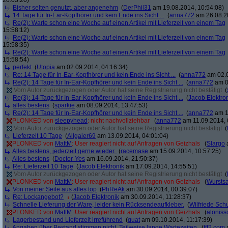
20:03:20)
Bisher selten genutzt, aber angenehm
(
DerPhil31
am 19.08.2014, 10:54:08)
14 Tage für In-Ear-Kopfhörer und kein Ende ins Sicht ...
(
anna772
am 26.08.20
Re(2): Warte schon eine Woche auf einen Artikel mit Lieferzeit von einem Tag
15:58:12)
Re(2): Warte schon eine Woche auf einen Artikel mit Lieferzeit von einem Tag
15:58:35)
Re(2): Warte schon eine Woche auf einen Artikel mit Lieferzeit von einem Tag
15:58:54)
perfekt
(
Utopia
am 02.09.2014, 04:16:34)
Re: 14 Tage für In-Ear-Kopfhörer und kein Ende ins Sicht ...
(
anna772
am 02.0
Re(2): 14 Tage für In-Ear-Kopfhörer und kein Ende ins Sicht ...
(
anna772
am 0
Vom Autor zurückgezogen oder Autor hat seine Registrierung nicht bestätigt
(
Re(3): 14 Tage für In-Ear-Kopfhörer und kein Ende ins Sicht ...
(
Jacob Elektro
alles bestens
(
sparkie
am 08.09.2014, 13:47:53)
Re(2): 14 Tage für In-Ear-Kopfhörer und kein Ende ins Sicht ...
(
anna772
am 1
PLONKED von
sleepyhead
: nicht nachvollziehbar
(
anna772
am 11.09.2014, 
Vom Autor zurückgezogen oder Autor hat seine Registrierung nicht bestätigt
(
Lieferzeit 10 Tage
(
Allgaier69
am 13.09.2014, 04:01:04)
PLONKED von
MattM
: User reagiert nicht auf Anfragen von Geizhals
(
Slargo
a
Alles bestens, jederzeit gerne wieder.
(
racemase
am 15.09.2014, 10:57:25)
Alles bestens
(
Doctor-Yes
am 16.09.2014, 21:50:37)
Re: Lieferzeit 10 Tage
(
Jacob Elektronik
am 17.09.2014, 14:55:51)
Vom Autor zurückgezogen oder Autor hat seine Registrierung nicht bestätigt
(
PLONKED von
MattM
: User reagiert nicht auf Anfragen von Geizhals
(
Wurstsa
Von meiner Seite aus alles top
(
PhReAk
am 30.09.2014, 00:39:07)
Re: Lockangebot?
(
Jacob Elektronik
am 30.09.2014, 11:28:37)
Schnelle Lieferung der Ware, leider kein Rücksendeaufkleber.
(
Wilfriede Sc
PLONKED von
MattM
: User reagiert nicht auf Anfragen von Geizhals
(
aloniss
Lagerbestand und Lieferzeit irreführend
(
quat
am 09.10.2014, 11:17:39)
Angaben über Bestand stimmen nicht. Teilweise lange Wartezeiten.
(
tff2.com
a