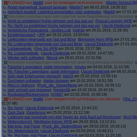
PLONKED von
MattM
: user für rückfragen nicht erreichbar
(
Martin Schmut @
Portal mangelhaft, Support langsam
(
MartinT
am 06.01.2016, 19:30:32)
mehrfach bestellt, Lieferfrist eingehalten oder unterboten
(
Mark9
am 17.01.201
Vom Autor zurückgezogen oder Autor hat seine Registrierung nicht bestätigt
(
Nicht zu empfehlen! Kohle nehmen und das war es!
(
Pascal Langohr @FB
am
Re: Nicht zu empfehlen! Kohle nehmen und das war es!
(
Jacob Elektronik
am 
Vorbildliche Rücknahme - Großes Lob
(
retirde
am 26.01.2016, 11:28:30)
Empfehlenswert!
(
JPP
am 26.01.2016, 13:55:04)
Lieferzeiten jehenseits von Gut und Böse
(
Benjamin Horn @FB
am 27.01.2016
Re: Lieferzeiten jehenseits von Gut und Böse
(
Jacob Elektronik
am 27.01.2016
Lockangebote.
(
Gyu Szi @FB
am 28.01.2016, 23:27:38)
Re: Lockangebote.
(
Jacob Elektronik
am 29.01.2016, 14:47:55)
Wieder sehr zufrieden
(
Murok
am 29.01.2016, 22:31:58)
Vom Autor zurückgezogen oder Autor hat seine Registrierung nicht bestätigt
(
Falscher Lagerstand, späte Information
(
chuba
am 04.02.2016, 11:10:39)
Re: Falscher Lagerstand, späte Information
(
Jacob Elektronik
am 08.02.2016,
Sehr gute Erfahrungen gemacht
(
dw29
am 15.02.2016, 15:50:14)
Durchweg zufrieden
(
stefan.shopper
am 15.02.2016, 16:51:28)
Alles in Ordnung
(
Puck_die_Stubenfliege
am 15.02.2016, 16:59:12)
sehr schnell und preiswert
(
heiden98
am 15.02.2016, 20:43:15)
Ruckgabe/Rücksendung
(
AS967
am 22.02.2016, 15:06:19)
PLONKED von
MattM
: User reagiert nicht auf Anfragen von Geizhals
(
The_Ch
01:37:48)
Re: [snip]
(
Jacob Elektronik
am 25.02.2016, 12:44:22)
Zack Zack
(
Giantursus
am 25.02.2016, 21:12:19)
Lieferung war innerhalb von drei Tagen da, trotz Kauf auf Rechnung!
(
[KoC]M
Widerrufsrecht
(
Wolfgang Kiener @FB
am 29.02.2016, 13:12:31)
Mal topp, mal Flopp
(
Puck_die_Stubenfliege
am 29.02.2016, 16:26:13)
Re: Widerrufsrecht
(
Jacob Elektronik
am 03.03.2016, 10:46:21)
Re: Mal topp, mal Flopp
(
Jacob Elektronik
am 03.03.2016, 11:25:18)