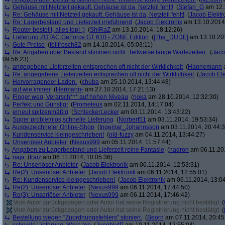
Gehäuse mit Netzteil gekauft. Gehäuse ist da, Netzteil fehlt!
(
Stefan_G
am 12.1
Re: Gehäuse mit Netzteil gekauft. Gehäuse ist da, Netzteil fehlt!
(
Jacob Elektr
Re: Lagerbestand und Lieferzeit irreführend
(
Jacob Elektronik
am 13.10.2014,
Router bestellt, alles top! :)
(
ShiRaZ
am 13.10.2014, 18:12:26)
Lieferung ZOTAC GeForce GT 610 - ZONE Edition
(
|The_DUDE|
am 13.10.201
Gute Preise
(
fellfrosch82
am 14.10.2014, 05:03:11)
Re: Angaben über Bestand stimmen nicht. Teilweise lange Wartezeiten.
(
Jaco
09:56:23)
angegebene Lieferzeiten entsprechen oft nicht der Wirklichkeit
(
Hannemann
a
Re: angegebene Lieferzeiten entsprechen oft nicht der Wirklichkeit
(
Jacob Ele
Hervorragender Laden.
(
chuba
am 25.10.2014, 13:44:48)
gut wie immer
(
Hermann-
am 27.10.2014, 17:21:13)
Finger weg, Verarsch*** auf hohen Niveau
(
noka
am 28.10.2014, 12:32:30)
Perfekt und Günstig!
(
Prometeus
am 02.11.2014, 14:17:04)
erneut spitzenmäßig
(
SchleckerLecker
am 03.11.2014, 13:43:22)
Super problemlos,schnelle Lieferung
(
Norbert51
am 03.11.2014, 19:53:34)
Ausgezeichneter Online-Shop
(
Ingemar_Johannsson
am 03.11.2014, 20:44:3
Kundenservice kleingeschrieben!
(
old-fuzzy
am 04.11.2014, 13:44:27)
Unseriöser Anbieter
(
Nexus999
am 05.11.2014, 11:57:44)
Angaben zu Lagerbestand und Lieferzeit reine Fantasie
(
hadron
am 06.11.201
naja
(
fraiz
am 06.11.2014, 10:05:36)
Re: Unseriöser Anbieter
(
Jacob Elektronik
am 06.11.2014, 12:53:31)
Re(2): Unseriöser Anbieter
(
Jacob Elektronik
am 06.11.2014, 12:55:01)
Re: Kundenservice kleingeschrieben!
(
Jacob Elektronik
am 06.11.2014, 13:04
Re(2): Unseriöser Anbieter
(
Nexus999
am 06.11.2014, 17:44:50)
Re(3): Unseriöser Anbieter
(
Nexus999
am 06.11.2014, 17:46:42)
Vom Autor zurückgezogen oder Autor hat seine Registrierung nicht bestätigt
(
Vom Autor zurückgezogen oder Autor hat seine Registrierung nicht bestätigt
(
Bestellung wegen "Zuordnungsfehlers" stoniert.
(
Beorn
am 07.11.2014, 20:45