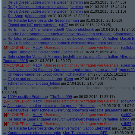
Re(3): Dieser Laden wohl nie wieder
(
strhlmn
am 21.03.2015, 15:44:56)
Re(3): Dieser Laden wohl nie wieder
(
strhlmn
am 21.03.2015, 15:48:41)
Re(3): Dieser Laden wohl nie wieder
(
strhlmn
am 21.03.2015, 15:51:10)
Top Shop
(
Mariobambi
am 31.03.2015, 13:33:08)
Re: Falsche Lagerbestände
(
resonatorman
am 31.03.2015, 20:10:23)
Einmal und NIE mehr wieder!!!
(
sk77
am 09.04.2015, 22:50:25)
Re: Einmal und NIE mehr wieder!!!
(
Jacob Elektronik
am 10.04.2015, 13:34:0
falsche Lagerangaben dadurch wettbewerbswidrigen Verhalten
(
Wagemann
Re: falsche Lagerangaben dadurch wettbewerbswidrigen Verhalten
(
Jacob El
Re(2): falsche Lagerangaben dadurch wettbewerbswidrigen Verhalten
(
josy8
PLONKED von
MattM
: User reagiert nicht auf Anfragen von Geizhals
(
cellobe
Super Händler mit Spitzenpreis!
(
Demo
am 21.04.2015, 09:58:45)
Sehr schneller Versand. Morgens bestellt am nächsten Tag erhalten. Alles sup
(
Baumann0815
am 21.04.2015, 14:30:27)
PLONKED von
MattM
: User reagiert nicht auf Anfragen von Geizhals
(
Geschä
Lieferzeit unter 24 Stunden, Korrekter Lagerbestand, gerne wieder!
(
gamer20
Ich würde wieder bei Jacob kaufen
(
Chakachan
am 27.04.2015, 16:12:27)
Zügige und ordentliche Lieferung
(
Gem
am 27.04.2015, 17:00:47)
schnell und gut
(
allgaeu_tobias
am 27.04.2015, 21:04:36)
Vom Autor zurückgezogen oder Autor hat seine Registrierung nicht bestätigt
(
13:01:03)
100% positive Erfahrung
(
TheTruth999
am 06.05.2015, 11:37:17)
PLONKED von
MattM
: User reagiert nicht auf Anfragen von Geizhals
(
downd
Alles super gelaufen, immer wieder gerne!
(
Hennemi
am 26.05.2015, 14:07:0
kleiner Artikel; sehr schnelle Lieferung; ordentlich Verpackt
(
mr.adams
am 02.0
PLONKED von
MattM
: User reagiert nicht auf Anfragen von Geizhals
(
ix400
am
Re: falsche Lagerangaben dadurch wettbewerbswidrigen Verhalten
(
ctb55
am
PLONKED von
MattM
: User reagiert nicht auf Anfragen von Geizhals
(
ctb55
am
Re: Falsche Lagerbestände, Warenvermittler
(
Jacob Elektronik
am 17.06.2015
Kundenservice eine Katastrophe
(
Jan-Thomas Micheel @FB
am 18.06.2015, 