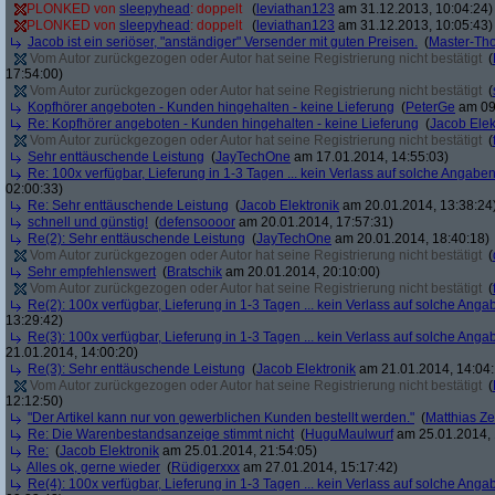
PLONKED von
sleepyhead
: doppelt
(
leviathan123
am 31.12.2013, 10:04:24)
PLONKED von
sleepyhead
: doppelt
(
leviathan123
am 31.12.2013, 10:05:43)
Jacob ist ein seriöser, "anständiger" Versender mit guten Preisen.
(
Master-Th
Vom Autor zurückgezogen oder Autor hat seine Registrierung nicht bestätigt
(
17:54:00)
Vom Autor zurückgezogen oder Autor hat seine Registrierung nicht bestätigt
(
Kopfhörer angeboten - Kunden hingehalten - keine Lieferung
(
PeterGe
am 09.
Re: Kopfhörer angeboten - Kunden hingehalten - keine Lieferung
(
Jacob Elek
Vom Autor zurückgezogen oder Autor hat seine Registrierung nicht bestätigt
(
Sehr enttäuschende Leistung
(
JayTechOne
am 17.01.2014, 14:55:03)
Re: 100x verfügbar, Lieferung in 1-3 Tagen ... kein Verlass auf solche Angaben
02:00:33)
Re: Sehr enttäuschende Leistung
(
Jacob Elektronik
am 20.01.2014, 13:38:24
schnell und günstig!
(
defensoooor
am 20.01.2014, 17:57:31)
Re(2): Sehr enttäuschende Leistung
(
JayTechOne
am 20.01.2014, 18:40:18)
Vom Autor zurückgezogen oder Autor hat seine Registrierung nicht bestätigt
(
Sehr empfehlenswert
(
Bratschik
am 20.01.2014, 20:10:00)
Vom Autor zurückgezogen oder Autor hat seine Registrierung nicht bestätigt
(
Re(2): 100x verfügbar, Lieferung in 1-3 Tagen ... kein Verlass auf solche Anga
13:29:42)
Re(3): 100x verfügbar, Lieferung in 1-3 Tagen ... kein Verlass auf solche Anga
21.01.2014, 14:00:20)
Re(3): Sehr enttäuschende Leistung
(
Jacob Elektronik
am 21.01.2014, 14:04:
Vom Autor zurückgezogen oder Autor hat seine Registrierung nicht bestätigt
(
12:12:50)
"Der Artikel kann nur von gewerblichen Kunden bestellt werden."
(
Matthias Ze
Re: Die Warenbestandsanzeige stimmt nicht
(
HuguMaulwurf
am 25.01.2014, 
Re:
(
Jacob Elektronik
am 25.01.2014, 21:54:05)
Alles ok, gerne wieder
(
Rüdigerxxx
am 27.01.2014, 15:17:42)
Re(4): 100x verfügbar, Lieferung in 1-3 Tagen ... kein Verlass auf solche Anga