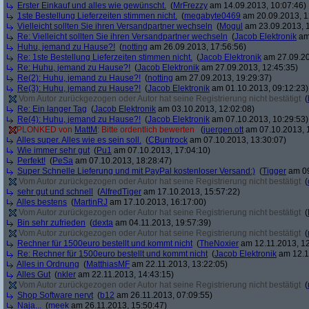
Erster Einkauf und alles wie gewünscht.
(
MrFrezzy
am 14.09.2013, 10:07:46)
1ste Bestellung Lieferzeiten stimmen nicht.
(
megabyte0469
am 20.09.2013, 1
Vielleicht sollten Sie ihren Versandpartner wechseln
(
Mogul
am 23.09.2013, 1
Re: Vielleicht sollten Sie ihren Versandpartner wechseln
(
Jacob Elektronik
am 
Huhu, jemand zu Hause?!
(
notting
am 26.09.2013, 17:56:56)
Re: 1ste Bestellung Lieferzeiten stimmen nicht.
(
Jacob Elektronik
am 27.09.20
Re: Huhu, jemand zu Hause?!
(
Jacob Elektronik
am 27.09.2013, 12:45:35)
Re(2): Huhu, jemand zu Hause?!
(
notting
am 27.09.2013, 19:29:37)
Re(3): Huhu, jemand zu Hause?!
(
Jacob Elektronik
am 01.10.2013, 09:12:23)
Vom Autor zurückgezogen oder Autor hat seine Registrierung nicht bestätigt
(
Re: Ein langer Tag
(
Jacob Elektronik
am 03.10.2013, 12:02:08)
Re(4): Huhu, jemand zu Hause?!
(
Jacob Elektronik
am 07.10.2013, 10:29:53)
PLONKED von
MattM
: Bitte ordentlich bewerten
(
juergen.ott
am 07.10.2013, 
Alles super. Alles wie es sein soll.
(
CBuntrock
am 07.10.2013, 13:30:07)
Wie immer sehr gut
(
Pu1
am 07.10.2013, 17:04:10)
Perfekt!
(
PeSa
am 07.10.2013, 18:28:47)
Super Schnelle Lieferung und mit PayPal kostenloser Versand:)
(
Tigger
am 09
Vom Autor zurückgezogen oder Autor hat seine Registrierung nicht bestätigt
(
sehr gut und schnell
(
AlfredTiger
am 17.10.2013, 15:57:22)
Alles bestens
(
MartinRJ
am 17.10.2013, 16:17:00)
Vom Autor zurückgezogen oder Autor hat seine Registrierung nicht bestätigt
(
Bin sehr zufrieden
(
dexta
am 04.11.2013, 19:57:39)
Vom Autor zurückgezogen oder Autor hat seine Registrierung nicht bestätigt
(
Rechner für 1500euro bestellt und kommt nicht
(
TheNoxier
am 12.11.2013, 12
Re: Rechner für 1500euro bestellt und kommt nicht
(
Jacob Elektronik
am 12.1
Alles in Ordnung
(
MatthiasMF
am 22.11.2013, 13:22:05)
Alles Gut
(
nkler
am 22.11.2013, 14:43:15)
Vom Autor zurückgezogen oder Autor hat seine Registrierung nicht bestätigt
(
Shop Software nervt
(
b12
am 26.11.2013, 07:09:55)
Naja...
(
meek
am 26.11.2013, 15:50:47)