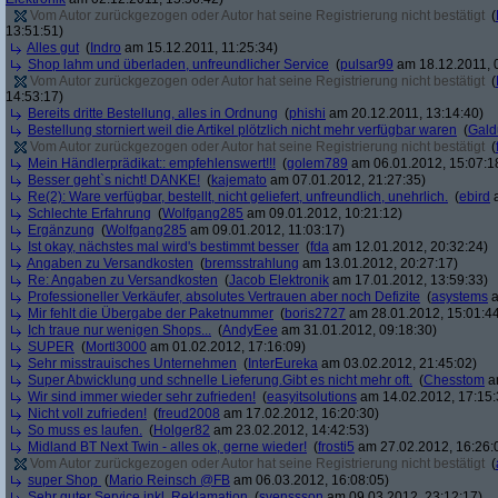
Vom Autor zurückgezogen oder Autor hat seine Registrierung nicht bestätigt
(
13:51:51)
Alles gut
(
Indro
am 15.12.2011, 11:25:34)
Shop lahm und überladen, unfreundlicher Service
(
pulsar99
am 18.12.2011, 
Vom Autor zurückgezogen oder Autor hat seine Registrierung nicht bestätigt
(
14:53:17)
Bereits dritte Bestellung, alles in Ordnung
(
phishi
am 20.12.2011, 13:14:40)
Bestellung storniert weil die Artikel plötzlich nicht mehr verfügbar waren
(
Gald
Vom Autor zurückgezogen oder Autor hat seine Registrierung nicht bestätigt
(
Mein Händlerprädikat:: empfehlenswert!!!
(
golem789
am 06.01.2012, 15:07:1
Besser geht`s nicht! DANKE!
(
kajemato
am 07.01.2012, 21:27:35)
Re(2): Ware verfügbar, bestellt, nicht geliefert, unfreundlich, unehrlich.
(
ebird
a
Schlechte Erfahrung
(
Wolfgang285
am 09.01.2012, 10:21:12)
Ergänzung
(
Wolfgang285
am 09.01.2012, 11:03:17)
Ist okay, nächstes mal wird's bestimmt besser
(
fda
am 12.01.2012, 20:32:24)
Angaben zu Versandkosten
(
bremsstrahlung
am 13.01.2012, 20:27:17)
Re: Angaben zu Versandkosten
(
Jacob Elektronik
am 17.01.2012, 13:59:33)
Professioneller Verkäufer, absolutes Vertrauen aber noch Defizite
(
asystems
a
Mir fehlt die Übergabe der Paketnummer
(
boris2727
am 28.01.2012, 15:01:4
Ich traue nur wenigen Shops...
(
AndyEee
am 31.01.2012, 09:18:30)
SUPER
(
Mortl3000
am 01.02.2012, 17:16:09)
Sehr misstrauisches Unternehmen
(
InterEureka
am 03.02.2012, 21:45:02)
Super Abwicklung und schnelle Lieferung.Gibt es nicht mehr oft.
(
Chesstom
am
Wir sind immer wieder sehr zufrieden!
(
easyitsolutions
am 14.02.2012, 17:15:
Nicht voll zufrieden!
(
freud2008
am 17.02.2012, 16:20:30)
So muss es laufen.
(
Holger82
am 23.02.2012, 14:42:53)
Midland BT Next Twin - alles ok, gerne wieder!
(
frosti5
am 27.02.2012, 16:26:
Vom Autor zurückgezogen oder Autor hat seine Registrierung nicht bestätigt
(
super Shop
(
Mario Reinsch @FB
am 06.03.2012, 16:08:05)
Sehr guter Service inkl. Reklamation
(
svenssson
am 09.03.2012, 23:12:17)