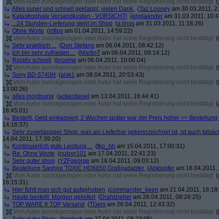
Vom Autor zurückgezogen oder Autor hat seine Registrierung nicht bestätigt
(
Alles super und schnell geklappt, vielen Dank.
(
Taz Looney
am 30.03.2011, 2
Katastrophale Versandkosten - VORSICHT!
(
englaender
am 31.03.2011, 10:4
...24 Stunden-Lieferung steht im Shop
(
a.linss
am 31.03.2011, 11:18:26)
Ohne Worte
(
mfips
am 01.04.2011, 14:59:22)
Vom Autor zurückgezogen oder Autor hat seine Registrierung nicht bestätigt
(
Sehr praktisch ...
(
Don Stefano
am 06.04.2011, 08:42:12)
Ich bin sehr zufrieden....
(
MartinT
am 06.04.2011, 09:14:12)
Relativ schnell
(
brosme
am 06.04.2011, 10:06:04)
Vom Autor zurückgezogen oder Autor hat seine Registrierung nicht bestätigt
(
Sony BD-5740H
(
alsk1
am 08.04.2011, 20:53:43)
Vom Autor zurückgezogen oder Autor hat seine Registrierung nicht bestätigt
(
13:00:26)
alles inordnung
(
ackerdiesel
am 13.04.2011, 16:44:41)
Vom Autor zurückgezogen oder Autor hat seine Registrierung nicht bestätigt
(
16:45:01)
Bestellt, Geld einkassiert, 2 Wochen später war der Preis hoher => Bestellung s
14:16:37)
Sehr zuverlässiger Shop: was als Lieferbar gekennzeichnet ist, ist auch tatsäc
14.04.2011, 17:39:20)
Kontinuierlich gute Leistung ...
(
fko_hh
am 15.04.2011, 17:00:31)
Re: Ohne Worte
(
nutzer101
am 17.04.2011, 22:41:23)
Sehr guter shop
(
YZFgeorge
am 18.04.2011, 09:03:12)
Bestellung Saphire TOXIC HD6850 Grafigadapter
(
Abklopfer
am 18.04.2011, 
Vom Autor zurückgezogen oder Autor hat seine Registrierung nicht bestätigt
(
16:15:31)
Hier fühlt man sich gut aufgehoben
(
commander_keen
am 21.04.2011, 16:18
Heute bestellt, Morgen geliefert
(
Drahtzieher
am 26.04.2011, 08:28:25)
TOP WARE # TOP Versand
(
TGers
am 26.04.2011, 12:43:32)
Vom Autor zurückgezogen oder Autor hat seine Registrierung nicht bestätigt
(