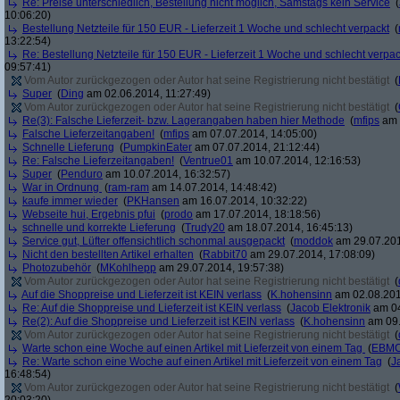
Re: Preise unterschiedlich, Bestellung nicht möglich, Samstags kein Service
(
10:06:20)
Bestellung Netzteile für 150 EUR - Lieferzeit 1 Woche und schlecht verpackt
(
13:22:54)
Re: Bestellung Netzteile für 150 EUR - Lieferzeit 1 Woche und schlecht verpac
09:57:41)
Vom Autor zurückgezogen oder Autor hat seine Registrierung nicht bestätigt
(
Super
(
Ding
am 02.06.2014, 11:27:49)
Vom Autor zurückgezogen oder Autor hat seine Registrierung nicht bestätigt
(
Re(3): Falsche Lieferzeit- bzw. Lagerangaben haben hier Methode
(
mfips
am 
Falsche Lieferzeitangaben!
(
mfips
am 07.07.2014, 14:05:00)
Schnelle Lieferung
(
PumpkinEater
am 07.07.2014, 21:12:44)
Re: Falsche Lieferzeitangaben!
(
Ventrue01
am 10.07.2014, 12:16:53)
Super
(
Penduro
am 10.07.2014, 16:32:57)
War in Ordnung
(
ram-ram
am 14.07.2014, 14:48:42)
kaufe immer wieder
(
PKHansen
am 16.07.2014, 10:32:22)
Webseite hui, Ergebnis pfui
(
prodo
am 17.07.2014, 18:18:56)
schnelle und korrekte Lieferung
(
Trudy20
am 18.07.2014, 16:45:13)
Service gut, Lüfter offensichtlich schonmal ausgepackt
(
moddok
am 29.07.201
Nicht den bestellten Artikel erhalten
(
Rabbit70
am 29.07.2014, 17:08:09)
Photozubehör
(
MKohlhepp
am 29.07.2014, 19:57:38)
Vom Autor zurückgezogen oder Autor hat seine Registrierung nicht bestätigt
(
Auf die Shoppreise und Lieferzeit ist KEIN verlass
(
K.hohensinn
am 02.08.201
Re: Auf die Shoppreise und Lieferzeit ist KEIN verlass
(
Jacob Elektronik
am 04
Re(2): Auf die Shoppreise und Lieferzeit ist KEIN verlass
(
K.hohensinn
am 09.
Vom Autor zurückgezogen oder Autor hat seine Registrierung nicht bestätigt
(
Warte schon eine Woche auf einen Artikel mit Lieferzeit von einem Tag
(
EBMC
Re: Warte schon eine Woche auf einen Artikel mit Lieferzeit von einem Tag
(
J
16:48:54)
Vom Autor zurückgezogen oder Autor hat seine Registrierung nicht bestätigt
(