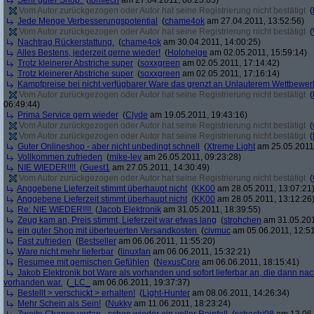
Sehr guter Shop.
(
tomlech
am 27.04.2011, 08:23:05)
Vom Autor zurückgezogen oder Autor hat seine Registrierung nicht bestätigt
(
Jede Menge Verbesserungspotential
(
chame4ok
am 27.04.2011, 13:52:56)
Vom Autor zurückgezogen oder Autor hat seine Registrierung nicht bestätigt
(
Nachtrag Rückerstattung.
(
chame4ok
am 30.04.2011, 14:00:25)
Alles Bestens, jederzeit gerne wieder!
(
Holohelge
am 02.05.2011, 15:59:14)
Trotz kleinerer Abstriche super
(
soxxgreen
am 02.05.2011, 17:14:42)
Trotz kleinerer Abstriche super
(
soxxgreen
am 02.05.2011, 17:16:14)
Kampfpreise bei nicht verfügbarer Ware das grenzt an Unlauterem Wettbewer
Vom Autor zurückgezogen oder Autor hat seine Registrierung nicht bestätigt
(
06:49:44)
Prima Service gern wieder
(
Clyde
am 19.05.2011, 19:43:16)
Vom Autor zurückgezogen oder Autor hat seine Registrierung nicht bestätigt
(
Vom Autor zurückgezogen oder Autor hat seine Registrierung nicht bestätigt
(
Guter Onlineshop - aber nicht unbedingt schnell
(
Xtreme Light
am 25.05.2011,
Vollkommen zufrieden
(
mike-lev
am 26.05.2011, 09:23:28)
NIE WIEDER!!!!
(
Guest1
am 27.05.2011, 14:30:49)
Vom Autor zurückgezogen oder Autor hat seine Registrierung nicht bestätigt
(
Anggebene Lieferzeit stimmt überhaupt nicht
(
KK00
am 28.05.2011, 13:07:21
Anggebene Lieferzeit stimmt überhaupt nicht
(
KK00
am 28.05.2011, 13:12:26
Re: NIE WIEDER!!!!
(
Jacob Elektronik
am 31.05.2011, 18:39:55)
Zeug kam an, Preis stimmt, Lieferzeit war etwas lang
(
strohchen
am 31.05.201
ein guter Shop mit überteuerten Versandkosten
(
civmuc
am 05.06.2011, 12:51
Fast zufrieden
(
Bestseller
am 06.06.2011, 11:55:20)
Ware nicht mehr lieferbar
(
linuxfan
am 06.06.2011, 15:32:21)
Resumee mit gemischen Gefühlen
(
NexusCore
am 06.06.2011, 18:15:41)
Jakob Elektronik bot Ware als vorhanden und sofort lieferbar an, die dann na
vorhanden war.
(
_LC_
am 06.06.2011, 19:37:37)
Bestellt > verschickt > erhalten!
(
Light-Hunter
am 08.06.2011, 14:26:34)
Mehr Schein als Sein!
(
Nukky
am 11.06.2011, 18:23:24)