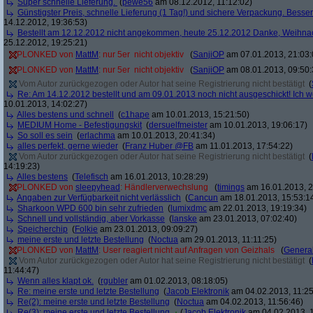
Super schnelle Lieferung.
(
pewe56
am 08.12.2012, 11:12:02)
Günstigster Preis, schnelle Lieferung (1 Tag!) und sichere Verpackung. Besser
14.12.2012, 19:36:53)
Bestellt am 12.12.2012 nicht angekommen, heute 25.12.2012 Danke, Weihna
25.12.2012, 19:25:21)
PLONKED von
MattM
: nur 5er  nicht objektiv
(
SanjiOP
am 07.01.2013, 21:03:
PLONKED von
MattM
: nur 5er  nicht objektiv
(
SanjiOP
am 08.01.2013, 09:50:
Vom Autor zurückgezogen oder Autor hat seine Registrierung nicht bestätigt
(
Re: Am 14.12.2012 bestellt und am 09.01.2013 noch nicht ausgeschickt! Ich w
10.01.2013, 14:02:27)
Alles bestens und schnell
(
c1hape
am 10.01.2013, 15:21:50)
MEDIUM Home - Befestigungskit
(
dersuelfmeister
am 10.01.2013, 19:06:17)
So soll es sein
(
erlachma
am 10.01.2013, 20:41:34)
alles perfekt, gerne wieder
(
Franz Huber @FB
am 11.01.2013, 17:54:22)
Vom Autor zurückgezogen oder Autor hat seine Registrierung nicht bestätigt
(
14:19:23)
Alles bestens
(
Telefisch
am 16.01.2013, 10:28:29)
PLONKED von
sleepyhead
: Händlerverwechslung
(
timings
am 16.01.2013, 2
Angaben zur Verfügbarkeit nicht verlässlich
(
Cancun
am 18.01.2013, 15:53:1
Sharkoon WPD 600 bin sehr zufrieden
(
lumixdmc
am 22.01.2013, 19:19:34)
Schnell und vollständig, aber Vorkasse
(
lanske
am 23.01.2013, 07:02:40)
Speicherchip
(
Folkie
am 23.01.2013, 09:09:27)
meine erste und letzte Bestellung
(
Noctua
am 29.01.2013, 11:11:25)
PLONKED von
MattM
: User reagiert nicht auf Anfragen von Geizhals
(
General
Vom Autor zurückgezogen oder Autor hat seine Registrierung nicht bestätigt
(
11:44:47)
Wenn alles klapt ok.
(
rgubler
am 01.02.2013, 08:18:05)
Re: meine erste und letzte Bestellung
(
Jacob Elektronik
am 04.02.2013, 11:25
Re(2): meine erste und letzte Bestellung
(
Noctua
am 04.02.2013, 11:56:46)
Re(3): meine erste und letzte Bestellung
(
Jacob Elektronik
am 04.02.2013, 1