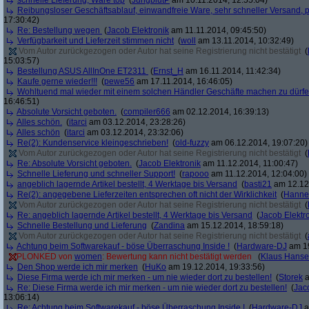
schnelle Lieferung, Ware top
(
JungblutP
am 10.11.2014, 12:55:04)
Reibungsloser Geschäftsablauf, einwandfreie Ware, sehr schneller Versand, p
17:30:42)
Re: Bestellung wegen
(
Jacob Elektronik
am 11.11.2014, 09:45:50)
Verfügbarkeit und Lieferzeit stimmen nicht
(
woll
am 13.11.2014, 10:32:49)
Vom Autor zurückgezogen oder Autor hat seine Registrierung nicht bestätigt
(
15:03:57)
Bestellung ASUS AllInOne ET2311
(
Ernst_H
am 16.11.2014, 11:42:34)
Kaufe gerne wieder!!!
(
pewe56
am 17.11.2014, 16:46:05)
Wohltuend mal wieder mit einem solchen Händler Geschäfte machen zu dürf
16:46:51)
Absolute Vorsicht geboten.
(
compiler666
am 02.12.2014, 16:39:13)
Alles schön.
(
itarci
am 03.12.2014, 23:28:26)
Alles schön
(
itarci
am 03.12.2014, 23:32:06)
Re(2): Kundenservice kleingeschrieben!
(
old-fuzzy
am 06.12.2014, 19:07:20)
Vom Autor zurückgezogen oder Autor hat seine Registrierung nicht bestätigt
(
Re: Absolute Vorsicht geboten.
(
Jacob Elektronik
am 11.12.2014, 11:00:47)
Schnelle Lieferung und schneller Support!
(
rapooo
am 11.12.2014, 12:04:00)
angeblich lagernde Artikel bestellt, 4 Werktage bis Versand
(
basti21
am 12.12.
Re(2): angegebene Lieferzeiten entsprechen oft nicht der Wirklichkeit
(
Hann
Vom Autor zurückgezogen oder Autor hat seine Registrierung nicht bestätigt
(
Re: angeblich lagernde Artikel bestellt, 4 Werktage bis Versand
(
Jacob Elektr
Schnelle Bestellung und Lieferung
(
Zandina
am 15.12.2014, 18:59:18)
Vom Autor zurückgezogen oder Autor hat seine Registrierung nicht bestätigt
(
Achtung beim Softwarekauf - böse Überraschung Inside !
(
Hardware-DJ
am 19
PLONKED von
women
: Bewertung kann nicht bestätigt werden
(
Klaus Hans
Den Shop werde ich mir merken
(
HuKo
am 19.12.2014, 19:33:56)
Diese Firma werde ich mir merken - um nie wieder dort zu bestellen!
(
Storek
a
Re: Diese Firma werde ich mir merken - um nie wieder dort zu bestellen!
(
Jac
13:06:14)
Re: Achtung beim Softwarekauf - böse Überraschung Inside !
(
Hardware-DJ
a