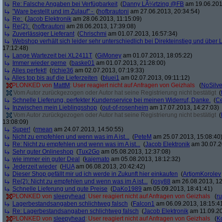
Re: Falsche Angaben bei Verfügbarkeit
(
Danny LÃ¼rtzing @FB
am 19.06.201
"Ware bestellt und im Zulauf" -
(
hofbrautoni
am 27.06.2013, 20:34:54)
Re:
(
Jacob Elektronik
am 28.06.2013, 11:15:09)
Re(2):
(
hofbrautoni
am 28.06.2013, 17:39:08)
Zuverlässiger Lieferant
(
Chrischmi
am 01.07.2013, 16:57:34)
Webshop verhält sich leider sehr unterschiedlich bei Direkteinstieg und über 
17:12:48)
Lange Wartezeit bei XL2411T
(
GiMoney
am 01.07.2013, 18:05:22)
Immer wieder gerne
(
baske01
am 01.07.2013, 21:28:00)
Alles perfekt!
(
richie36
am 02.07.2013, 07:19:33)
Alles top bis auf die Lieferzeiten
(
bluei1
am 02.07.2013, 09:11:12)
PLONKED von
MattM
: User reagiert nicht auf Anfragen von Geizhals
(
NoSilve
Vom Autor zurückgezogen oder Autor hat seine Registrierung nicht bestätigt
(
Schnelle Lieferung, perfekter Kundenservice bei meinen Widerruf, Danke.
(
C
Inzwischen mein Lieblingsshop
(
out-of-rosenheim
am 17.07.2013, 14:27:03)
Vom Autor zurückgezogen oder Autor hat seine Registrierung nicht bestätigt
(
13:08:09)
Super!
(
rmean
am 24.07.2013, 14:50:55)
Nicht zu empfehlen und wenn was im A ist...
(
PeteM
am 25.07.2013, 15:08:40
Re: Nicht zu empfehlen und wenn was im A ist...
(
Jacob Elektronik
am 30.07.2
Sehr guter Onlineshop
(
Tux2Go
am 05.08.2013, 12:37:08)
wie immer ein guter Deal
(
kajemato
am 05.08.2013, 18:12:32)
Jederzeit wieder
(
HUA
am 06.08.2013, 20:42:42)
Dieser Shop gefällt mir ud ich werde in Zukunft hier einkaufen
(
ArtjomKorolev
Re(2): Nicht zu empfehlen und wenn was im A ist...
(
josy88
am 26.08.2013, 12
Schnelle Lieferung und gute Preise
(
DaKo1989
am 05.09.2013, 18:41:41)
PLONKED von
sleepyhead
: User reagiert nicht auf Anfragen von Geizhals
(
r
Lagerbestandsangaben schlichtweg falsch
(
Falcon1
am 06.09.2013, 18:15:4
Re: Lagerbestandsangaben schlichtweg falsch
(
Jacob Elektronik
am 11.09.20
PLONKED von
sleepyhead
: User reagiert nicht auf Anfragen von Geizhals
(
K