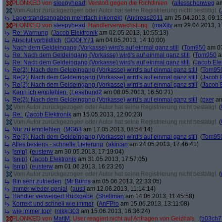
PLONKED von
sleepyhead
: Verstoß gegen die Richtlinien
(
allesschonweg
am
Vom Autor zurückgezogen oder Autor hat seine Registrierung nicht bestätigt
(
Lagerstandsangaben mehrfach inkorrekt
(
Andreas2011
am 25.04.2013, 09:1
PLONKED von
sleepyhead
: Händlerverwechslung
(
maXity
am 29.04.2013, 1
Re: Warnung
(
Jacob Elektronik
am 02.05.2013, 10:55:13)
Absolut vorbildlich
(
GOOFY71
am 04.05.2013, 14:10:00)
Nach dem Geldeingang (Vorkasse) wird's auf einmal ganz still
(
Tom950
am 07
Re: Nach dem Geldeingang (Vorkasse) wird's auf einmal ganz still
(
Tom950
a
Re: Nach dem Geldeingang (Vorkasse) wird's auf einmal ganz still
(
Jacob Ele
Re(2): Nach dem Geldeingang (Vorkasse) wird's auf einmal ganz still
(
Tom95
Re(2): Nach dem Geldeingang (Vorkasse) wird's auf einmal ganz still
(
Jacob E
Re(3): Nach dem Geldeingang (Vorkasse) wird's auf einmal ganz still
(
Jacob E
Kann ich empfehlen
(
Lesehund2
am 08.05.2013, 16:50:21)
Re(2): Nach dem Geldeingang (Vorkasse) wird's auf einmal ganz still
(
pxer
am
Vom Autor zurückgezogen oder Autor hat seine Registrierung nicht bestätigt
(
Re:
(
Jacob Elektronik
am 15.05.2013, 12:00:23)
Vom Autor zurückgezogen oder Autor hat seine Registrierung nicht bestätigt
(
Nur zu empfehlen
(
MG63
am 17.05.2013, 08:54:14)
Re(3): Nach dem Geldeingang (Vorkasse) wird's auf einmal ganz still
(
Tom95
Alles bestens - schnelle Lieferung
(
akircan
am 24.05.2013, 17:46:41)
[snip]
(
eusterw
am 30.05.2013, 17:19:04)
[snip]
(
Jacob Elektronik
am 31.05.2013, 17:57:05)
[snip]
(
eusterw
am 01.06.2013, 16:23:26)
Vom Autor zurückgezogen oder Autor hat seine Registrierung nicht bestätigt
(
Bin sehr zufrieden
(
Mr Burns
am 05.06.2013, 22:33:05)
immer wieder genial
(
austi
am 12.06.2013, 11:14:14)
Händler verweigert Rückgabe
(
Shellman
am 14.06.2013, 11:45:58)
Korrekt und schnell wie immer
(
AnFPro
am 15.06.2013, 13:11:08)
wie immer top!
(
nikki303
am 15.06.2013, 16:36:24)
PLONKED von
MattM
: User reagiert nicht auf Anfragen von Geizhals
(
b03ch7