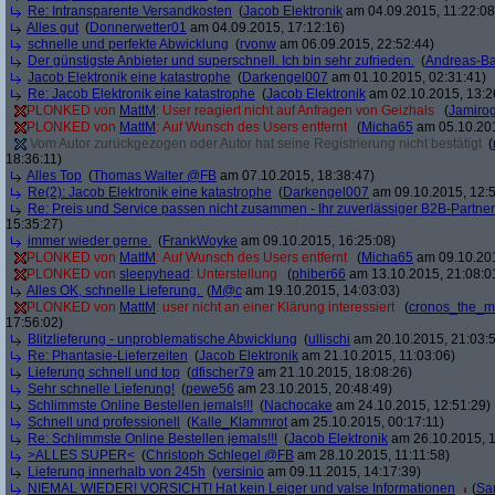
Re: Intransparente Versandkosten
(
Jacob Elektronik
am 04.09.2015, 11:22:08
Alles gut
(
Donnerwetter01
am 04.09.2015, 17:12:16)
schnelle und perfekte Abwicklung
(
rvonw
am 06.09.2015, 22:52:44)
Der günstigste Anbieter und superschnell. Ich bin sehr zufrieden.
(
Andreas-B
Jacob Elektronik eine katastrophe
(
Darkengel007
am 01.10.2015, 02:31:41)
Re: Jacob Elektronik eine katastrophe
(
Jacob Elektronik
am 02.10.2015, 13:2
PLONKED von
MattM
: User reagiert nicht auf Anfragen von Geizhals
(
Jamiro
PLONKED von
MattM
: Auf Wunsch des Users entfernt
(
Micha65
am 05.10.201
Vom Autor zurückgezogen oder Autor hat seine Registrierung nicht bestätigt
(
18:36:11)
Alles Top
(
Thomas Walter @FB
am 07.10.2015, 18:38:47)
Re(2): Jacob Elektronik eine katastrophe
(
Darkengel007
am 09.10.2015, 12:5
Re: Preis und Service passen nicht zusammen - Ihr zuverlässiger B2B-Partner
15:35:27)
immer wieder gerne.
(
FrankWoyke
am 09.10.2015, 16:25:08)
PLONKED von
MattM
: Auf Wunsch des Users entfernt
(
Micha65
am 09.10.201
PLONKED von
sleepyhead
: Unterstellung
(
phiber66
am 13.10.2015, 21:08:0
Alles OK, schnelle Lieferung.
(
M@c
am 19.10.2015, 14:03:03)
PLONKED von
MattM
: user nicht an einer Klärung interessiert
(
cronos_the_m
17:56:02)
Blitzlieferung - unproblematische Abwicklung
(
ullischi
am 20.10.2015, 21:03:
Re: Phantasie-Lieferzeiten
(
Jacob Elektronik
am 21.10.2015, 11:03:06)
Lieferung schnell und top
(
dfischer79
am 21.10.2015, 18:08:26)
Sehr schnelle Lieferung!
(
pewe56
am 23.10.2015, 20:48:49)
Schlimmste Online Bestellen jemals!!!
(
Nachocake
am 24.10.2015, 12:51:29)
Schnell und professionell
(
Kalle_Klammrot
am 25.10.2015, 00:17:11)
Re: Schlimmste Online Bestellen jemals!!!
(
Jacob Elektronik
am 26.10.2015, 1
>ALLES SUPER<
(
Christoph Schlegel @FB
am 28.10.2015, 11:11:58)
Lieferung innerhalb von 245h
(
yersinio
am 09.11.2015, 14:17:39)
NIEMAL WIEDER! VORSICHT! Hat kein Leiger und valse Informationen
(
Sa