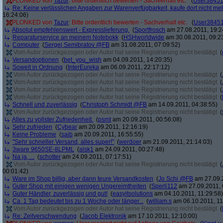
PLONKED von
Tazur
: bitte ordentlich bewerten - Sachverhalt etc.
(
User3845
Re: Keine verlässlichen Angaben zur Warenverfügbarkeit, kaufe dort nicht me
16:24:06)
PLONKED von
Tazur
: Bitte ordentlich bewerten - Sachverhalt etc.
(
User3845
Absolut empfehlenswert - Expresslieferung.
(
Sportfrosch
am 27.08.2011, 19:2
Reparaturservice an meinem Notebokk
(
HSHworldwide
am 30.08.2011, 09:2
Computer
(
Sergej Semibratov @FB
am 31.08.2011, 07:09:52)
Vom Autor zurückgezogen oder Autor hat seine Registrierung nicht bestätigt
(
Versandoptionen
(
bet_you_wish
am 04.09.2011, 14:20:35)
Soweit in Ordnung
(
InterEureka
am 06.09.2011, 22:17:12)
Vom Autor zurückgezogen oder Autor hat seine Registrierung nicht bestätigt
(
Vom Autor zurückgezogen oder Autor hat seine Registrierung nicht bestätigt
(
Vom Autor zurückgezogen oder Autor hat seine Registrierung nicht bestätigt
(
Vom Autor zurückgezogen oder Autor hat seine Registrierung nicht bestätigt
(
Schnell und zuverlässig
(
Christoph Schmidt @FB
am 14.09.2011, 04:38:55)
Vom Autor zurückgezogen oder Autor hat seine Registrierung nicht bestätigt
(
Alles zu vollster Zufriedenheit.
(
psmt
am 20.09.2011, 00:56:08)
Sehr zufrieden
(
Cybear
am 20.09.2011, 12:16:19)
Keine Probleme
(
saib
am 20.09.2011, 16:55:55)
"Sehr schneller Versand, alles super!"
(
werdoer
am 21.09.2011, 21:14:03)
3ware 9650SE-8LPML
(
alsk1
am 24.09.2011, 00:27:48)
Na ja, ...
(
schotter
am 24.09.2011, 07:17:51)
Vom Autor zurückgezogen oder Autor hat seine Registrierung nicht bestätigt
(
00:01:42)
Ware im Shop billig, aber dann teure Versandkosten
(
Jo Schi @FB
am 27.09.2
Guter Shop mit einigen wenigen Ungereimtheiten
(
Sperli112
am 27.09.2011, 
Guter Händler, zuverlässig und gut!
(
easyitsolutions
am 04.10.2011, 11:29:58)
Ca. 1 Tag bedeutet bis zu 1 Woche oder länger...
(
william.s
am 06.10.2011, 11
Vom Autor zurückgezogen oder Autor hat seine Registrierung nicht bestätigt
(
Re: Zeitverschwendung
(
Jacob Elektronik
am 17.10.2011, 12:10:00)