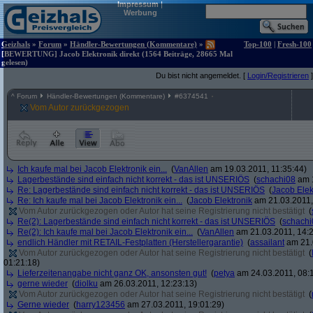
Impressum
|
Werbung
Geizhals
»
Forum
»
Händler-Bewertungen (Kommentare)
»
Top-100
|
Fresh-100
[BEWERTUNG] Jacob Elektronik direkt (1564 Beiträge, 28665 Mal
gelesen)
Du bist nicht angemeldet. [
Login/Registrieren
]
^
Forum
Händler-Bewertungen (Kommentare)
#
6374541
Vom Autor zurückgezogen
Ich kaufe mal bei Jacob Elektronik ein...
(
VanAllen
am 19.03.2011, 11:35:44)
Lagerbestände sind einfach nicht korrekt - das ist UNSERIÖS
(
schachi08
am 1
Re: Lagerbestände sind einfach nicht korrekt - das ist UNSERIÖS
(
Jacob Elek
Re: Ich kaufe mal bei Jacob Elektronik ein...
(
Jacob Elektronik
am 21.03.2011,
Vom Autor zurückgezogen oder Autor hat seine Registrierung nicht bestätigt
(
Re(2): Lagerbestände sind einfach nicht korrekt - das ist UNSERIÖS
(
schachi
Re(2): Ich kaufe mal bei Jacob Elektronik ein...
(
VanAllen
am 21.03.2011, 14:2
endlich Händler mit RETAIL-Festplatten (Herstellergarantie)
(
assailant
am 21.
Vom Autor zurückgezogen oder Autor hat seine Registrierung nicht bestätigt
(
01:21:18)
Lieferzeitenangabe nicht ganz OK, ansonsten gut!
(
petya
am 24.03.2011, 08:1
gerne wieder
(
diolku
am 26.03.2011, 12:23:13)
Vom Autor zurückgezogen oder Autor hat seine Registrierung nicht bestätigt
(
Gerne wieder
(
harry123456
am 27.03.2011, 19:01:29)