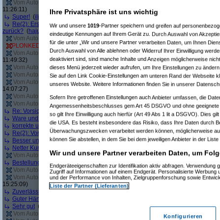
Vom Autor zurückgezogen oder Autor hat seine Registrierung nicht bestätigt
(
11:26:11)
Ihre Privatsphäre ist uns wichtig
Super!
(
iljaa
am 10.05.2012, 13:18:23)
Re(2): Erst angebliche Lagerware nicht liefern, dann falsche Ware liefern - 
Wir und unsere
1019
-Partner speichern und greifen auf personenbezo
zurück?
(
hajuq
am 11.05.2012, 09:01:26)
eindeutige Kennungen auf Ihrem Gerät zu. Durch Auswahl von Akzeptier
Vom Autor zurückgezogen oder Autor hat seine Registrierung nicht bestätigt
(
für die unter „Wir und unsere Partner verarbeiten Daten, um Ihnen Dien
PLONKED von
sleepyhead
: User reagiert nicht auf Anfragen von Geizhals
(
T
Durch Auswahl von Alle ablehnen oder Widerruf Ihrer Einwilligung werde
Vom Autor zurückgezogen oder Autor hat seine Registrierung nicht bestätigt
(
deaktiviert sind, sind manche Inhalte und Anzeigen möglicherweise nicht
11:49:32)
Vom Autor zurückgezogen oder Autor hat seine Registrierung nicht bestätigt
(
dieses Menü jederzeit wieder aufrufen, um Ihre Einstellungen zu ändern 
Vom Autor zurückgezogen oder Autor hat seine Registrierung nicht bestätigt
(
Sie auf den Link Cookie-Einstellungen am unteren Rand der Webseite kli
Vom Autor zurückgezogen oder Autor hat seine Registrierung nicht bestätigt
(
unseres Website. Weitere Informationen finden Sie in unserer Datensch
14:07:27)
Vom Autor zurückgezogen oder Autor hat seine Registrierung nicht bestätigt
(
Sofern Ihre getroffenen Einstellungen auch Anbieter umfassen, die Daten
Vom Autor zurückgezogen oder Autor hat seine Registrierung nicht bestätigt
(
Angemessenheitsbeschlusses gem Art 45 DSGVO und ohne geeignete G
Re: Vorsicht bei diesem Händler
(
Jacob Elektronik
am 04.06.2012, 16:07:05)
so gilt Ihre Einwilligung auch hierfür (Art 49 Abs 1 lit a DSGVO). Dies gi
Ware und Preis top, aber Lieferung verbesserungswürdig
(
pjt-foto
am 05.06.2
die USA. Es besteht insbesondere das Risiko, dass Ihre Daten durch B
korrekte und schnelle Abwicklung der Bestellung
(
WilhelmS
am 05.06.2012, 1
Überwachungszwecken verarbeitet werden können, möglicherweise auc
Re(2): Vorsicht bei diesem Händler
(
windy112
am 08.06.2012, 11:00:31)
können Sie abstellen, in dem Sie bei dem jeweiligen Anbieter in der Liste
Besser und schneller geht nicht!
(
Irina Demskaya @FB
am 12.06.2012, 07:09
Netter Kundenservice, superschnelle Lieferung
(
markuscha
am 12.06.2012, 1
Wir und unsere Partner verarbeiten Daten, um Folg
Vom Autor zurückgezogen oder Autor hat seine Registrierung nicht bestätigt
(
Bestellung einfach storniert
(
Trashbuster4458
am 13.06.2012, 14:29:12)
Endgeräteeigenschaften zur Identifikation aktiv abfragen. Verwendung 
Vom Autor zurückgezogen oder Autor hat seine Registrierung nicht bestätigt
(
Zugriff auf Informationen auf einem Endgerät. Personalisierte Werbung
Vom Autor zurückgezogen oder Autor hat seine Registrierung nicht bestätigt
(
und der Performance von Inhalten, Zielgruppenforschung sowie Entwic
15:25:09)
Liste der Partner (Lieferanten)
Zuverlässig und freundlich
(
Intel Fanboy
am 20.06.2012, 15:41:38)
Guter Händler
(
MidnightJam
am 26.06.2012, 16:56:21)
Sehr gut
(
Bosko
am 26.06.2012, 19:12:00)
Vom Autor zurückgezogen oder Autor hat seine Registrierung nicht bestätigt
(
Konfigurieren