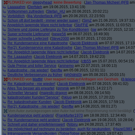
PLONKED von
sleepyhead
: keine Bewertung
(
Jan-Thomas Micheel @FB
am 
Laaaaahm
(
Derfsteh
am 19.06.2015, 13:41:19)
Vollkommen zufrieden
(
Stefan_HU
am 20.06.2015, 20:02:21)
Vorbildlich
(
Ilja Vonderlieck @FB
am 20.06.2015, 22:23:50)
Schon oft dort bestellt - immer wieder super !
(
SimZ
am 21.06.2015, 19:37:32)
Angeblich lagernde Ware nicht lieferbar
(
StoFFiE
am 25.06.2015, 11:03:52)
Sichere und zügige Lieferung zu Top-Konditionen
(
sw
am 06.07.2015, 12:10:
Super schnelle Lieferung!
(
pewe56
am 06.07.2015, 16:49:30)
Super schnelle Lieferzeit
(
Steve2000
am 06.07.2015, 17:03:20)
Re: Kundenservice eine Katastrophe
(
Jacob Elektronik
am 07.07.2015, 17:13
Re(2): Kundenservice eine Katastrophe
(
Jan-Thomas Micheel @FB
am 14.07.
Re: Angeblich lagernde Ware nicht lieferbar
(
Jacob Elektronik
am 14.07.2015,
Re: Laaaaahm
(
Jacob Elektronik
am 14.07.2015, 19:42:23)
Re: Angeblich lagernde Ware nicht lieferbar
(
ctb55
am 15.07.2015, 00:54:15)
Gute Preise und toller Service
(
aninemo
am 22.07.2015, 18:00:13)
Katastrophe - nie wieder!
(
benftw
am 05.08.2015, 12:01:11)
Deutliche Verbesserung zu früher
(
gh0strid3r
am 05.08.2015, 20:03:15)
PLONKED von
MattM
: User reagiert nicht auf Anfragen von Geizhals
(
it-tele
Re: Katastrophe - nie wieder!
(
Jacob Elektronik
am 07.08.2015, 09:41:02)
Alles Top besser als erwartet
(
gimmik
am 07.08.2015, 14:22:17)
Schneller Versand
(
majestic-dragon
am 08.08.2015, 09:14:50)
katastrophaler Kunden"Service"
(
hklug
am 11.08.2015, 17:20:22)
Re: katastrophaler Kunden
(
Jacob Elektronik
am 11.08.2015, 17:59:13)
Re(2): Katastrophe - nie wieder!
(
benftw
am 14.08.2015, 08:01:27)
Vom Autor zurückgezogen oder Autor hat seine Registrierung nicht bestätigt
(
Kundenservice geht anders!
(
Frankfurter1970
am 18.08.2015, 12:34:40)
Re: Kundenservice geht anders!
(
Jacob Elektronik
am 19.08.2015, 10:28:04)
Schnell und daher empfehlenswert
(
Nibiru
am 24.08.2015, 17:37:40)
die möglichkeit auf rechnung zu bestellen, auch für neukunden.
(
Hazel1981
a
Intransparente Versandkosten
(
TobseTobse
am 30.08.2015, 19:07:42)