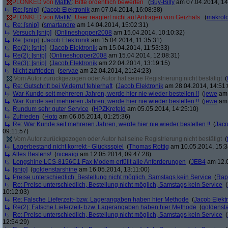
PLONKED von
MattM
: Bitte ordentlich bewerten
(
Buy-Billy
am 07.04.2014, 14
Re: [snip]
(
Jacob Elektronik
am 07.04.2014, 16:08:38)
PLONKED von
MattM
: User reagiert nicht auf Anfragen von Geizhals
(
makrofo
Re: [snip]
(
smartandre
am 14.04.2014, 15:02:31)
Versuch [snip]
(
Onlineshopper2008
am 15.04.2014, 10:10:32)
Re: [snip]
(
Jacob Elektronik
am 15.04.2014, 11:35:31)
Re(2): [snip]
(
Jacob Elektronik
am 15.04.2014, 11:53:33)
Re(2): [snip]
(
Onlineshopper2008
am 15.04.2014, 12:08:31)
Re(3): [snip]
(
Jacob Elektronik
am 22.04.2014, 13:19:15)
Nicht zufrieden
(
servae
am 22.04.2014, 21:24:23)
Vom Autor zurückgezogen oder Autor hat seine Registrierung nicht bestätigt
(
Re: Gutschrift bei Widerruf fehlerhaft
(
Jacob Elektronik
am 28.04.2014, 14:51:
War Kunde seit mehreren Jahren, werde hier nie wieder bestellen !!
(
jewe
am 
War Kunde seit mehreren Jahren, werde hier nie wieder bestellen !!
(
jewe
am 
Rundum sehr guter Service
(
HPZKrefeld
am 05.05.2014, 14:25:10)
Zufrieden
(
Hoto
am 06.05.2014, 01:25:36)
Re: War Kunde seit mehreren Jahren, werde hier nie wieder bestellen !!
(
Jaco
09:11:57)
Vom Autor zurückgezogen oder Autor hat seine Registrierung nicht bestätigt
(
Lagerbestand nicht korrekt - Glücksspiel
(
Thomas Rottig
am 10.05.2014, 15:3
Alles Bestens!
(
niceaigi
am 12.05.2014, 09:47:28)
Longshine LCS-8156C1 Fax Modem erfüllt alle Anforderungen
(
JEB4
am 12.0
[snip]
(
goldenstarshine
am 16.05.2014, 13:11:00)
Preise unterschiedlich, Bestellung nicht möglich, Samstags kein Service
(
Rap
Re: Preise unterschiedlich, Bestellung nicht möglich, Samstags kein Service
(
10:12:03)
Re: Falsche Lieferzeit- bzw. Lagerangaben haben hier Methode
(
Jacob Elekt
Re(2): Falsche Lieferzeit- bzw. Lagerangaben haben hier Methode
(
goldenst
Re: Preise unterschiedlich, Bestellung nicht möglich, Samstags kein Service
(
12:54:29)