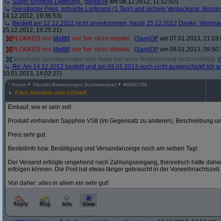
Super schnelle Lieferung.
(
pewe56
am 08.12.2012, 11:12:02)
Günstigster Preis, schnelle Lieferung (1 Tag!) und sichere Verpackung. Besser
14.12.2012, 19:36:53)
Bestellt am 12.12.2012 nicht angekommen, heute 25.12.2012 Danke, Weihna
25.12.2012, 19:25:21)
PLONKED von
MattM
: nur 5er  nicht objektiv
(
SanjiOP
am 07.01.2013, 21:03:
PLONKED von
MattM
: nur 5er  nicht objektiv
(
SanjiOP
am 08.01.2013, 09:50:
Vom Autor zurückgezogen oder Autor hat seine Registrierung nicht bestätigt
(
Re: Am 14.12.2012 bestellt und am 09.01.2013 noch nicht ausgeschickt! Ich w
10.01.2013, 14:02:27)
^
Forum
Händler-Bewertungen (Kommentare)
#
6980786
Alles bestens und schnell
Einkauf, wie er sein soll:
Produkt vorhanden Sapphire VS8 (im Gegensatz zu anderen), Beschreibung us
Preis sehr gut.
Bestellinfo bzw. Bestätigung und Versandanzeige noch am selben Tag!
Der Versand erfolgte umgehend nach Zahlungseingang, theoretisch hätte daher
erfolgen können. Die Post hat etwas länger gebraucht in der Vorweihnachtszeit.
Von daher: alles in allem ein sehr gut!