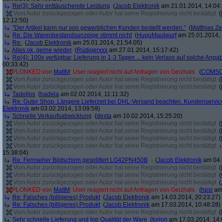
Re(3): Sehr enttäuschende Leistung
(
Jacob Elektronik
am 21.01.2014, 14:04:
Vom Autor zurückgezogen oder Autor hat seine Registrierung nicht bestätigt
(
12:12:50)
"Der Artikel kann nur von gewerblichen Kunden bestellt werden."
(
Matthias Ze
Re: Die Warenbestandsanzeige stimmt nicht
(
HuguMaulwurf
am 25.01.2014, 
Re:
(
Jacob Elektronik
am 25.01.2014, 21:54:05)
Alles ok, gerne wieder
(
Rüdigerxxx
am 27.01.2014, 15:17:42)
Re(4): 100x verfügbar, Lieferung in 1-3 Tagen ... kein Verlass auf solche Anga
00:33:42)
PLONKED von
MattM
: User reagiert nicht auf Anfragen von Geizhals
(
COMS
Vom Autor zurückgezogen oder Autor hat seine Registrierung nicht bestätigt
(
Vom Autor zurückgezogen oder Autor hat seine Registrierung nicht bestätigt
(
Tadellos
(
hadela
am 02.02.2014, 11:11:32)
Re: Guter Shop. Längere Lieferzeit bei DHL-Versand beachten. Kundenservice
Elektronik
am 03.02.2014, 13:09:59)
Schnelle Verkaufsabwicklung
(
dexta
am 10.02.2014, 15:25:20)
Vom Autor zurückgezogen oder Autor hat seine Registrierung nicht bestätigt
(
Vom Autor zurückgezogen oder Autor hat seine Registrierung nicht bestätigt
(
Vom Autor zurückgezogen oder Autor hat seine Registrierung nicht bestätigt
(
Vom Autor zurückgezogen oder Autor hat seine Registrierung nicht bestätigt
15:38:04)
Re: Fernseher Bildschirm gesplittert LG42PN450B
(
Jacob Elektronik
am 04.
Vom Autor zurückgezogen oder Autor hat seine Registrierung nicht bestätigt
(
Vom Autor zurückgezogen oder Autor hat seine Registrierung nicht bestätigt
(
Vom Autor zurückgezogen oder Autor hat seine Registrierung nicht bestätigt
(
PLONKED von
MattM
: User reagiert nicht auf Anfragen von Geizhals
(
hpsi
am 
Re: Falsches (billigeres) Produkt
(
Jacob Elektronik
am 14.03.2014, 20:23:27)
Re: Falsches (billigeres) Produkt
(
Jacob Elektronik
am 17.03.2014, 10:48:28)
Vom Autor zurückgezogen oder Autor hat seine Registrierung nicht bestätigt
(
Sehr schnelle Lieferung und top Qualität der Ware
(
torion
am 17.03.2014, 14: