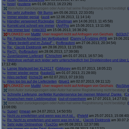
[snip]
(
eusterw
am 01.06.2013, 16:23:26)
Vom Autor zurückgezogen oder Autor hat seine Registrierung nicht bestätigt
(
Bin sehr zufrieden
(
Mr Burns
am 05.06.2013, 22:33:05)
immer wieder genial
(
austi
am 12.06.2013, 11:14:14)
Händler verweigert Rückgabe
(
Shellman
am 14.06.2013, 11:45:58)
Korrekt und schnell wie immer
(
AnFPro
am 15.06.2013, 13:11:08)
wie immer top!
(
nikki303
am 15.06.2013, 16:36:24)
PLONKED von
MattM
: User reagiert nicht auf Anfragen von Geizhals
(
b03ch7
Re: Falsche Angaben bei Verfügbarkeit
(
Danny LÃ¼rtzing @FB
am 19.06.201
"Ware bestellt und im Zulauf" -
(
hofbrautoni
am 27.06.2013, 20:34:54)
Re:
(
Jacob Elektronik
am 28.06.2013, 11:15:09)
Re(2):
(
hofbrautoni
am 28.06.2013, 17:39:08)
Zuverlässiger Lieferant
(
Chrischmi
am 01.07.2013, 16:57:34)
Webshop verhält sich leider sehr unterschiedlich bei Direkteinstieg und über 
17:12:48)
Lange Wartezeit bei XL2411T
(
GiMoney
am 01.07.2013, 18:05:22)
Immer wieder gerne
(
baske01
am 01.07.2013, 21:28:00)
Alles perfekt!
(
richie36
am 02.07.2013, 07:19:33)
Alles top bis auf die Lieferzeiten
(
bluei1
am 02.07.2013, 09:11:12)
PLONKED von
MattM
: User reagiert nicht auf Anfragen von Geizhals
(
NoSilve
Vom Autor zurückgezogen oder Autor hat seine Registrierung nicht bestätigt
(
Schnelle Lieferung, perfekter Kundenservice bei meinen Widerruf, Danke.
(
C
Inzwischen mein Lieblingsshop
(
out-of-rosenheim
am 17.07.2013, 14:27:03)
Vom Autor zurückgezogen oder Autor hat seine Registrierung nicht bestätigt
(
13:08:09)
Super!
(
rmean
am 24.07.2013, 14:50:55)
Nicht zu empfehlen und wenn was im A ist...
(
PeteM
am 25.07.2013, 15:08:40
Re: Nicht zu empfehlen und wenn was im A ist...
(
Jacob Elektronik
am 30.07.2
Sehr guter Onlineshop
(
Tux2Go
am 05.08.2013, 12:37:08)
wie immer ein guter Deal
(
kajemato
am 05.08.2013, 18:12:32)