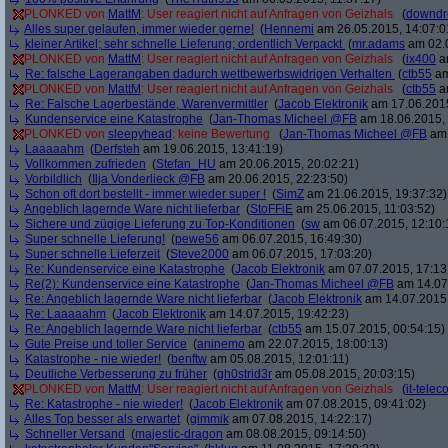
PLONKED von
MattM
: User reagiert nicht auf Anfragen von Geizhals
(
downd
Alles super gelaufen, immer wieder gerne!
(
Hennemi
am 26.05.2015, 14:07:0
kleiner Artikel; sehr schnelle Lieferung; ordentlich Verpackt
(
mr.adams
am 02.0
PLONKED von
MattM
: User reagiert nicht auf Anfragen von Geizhals
(
ix400
am
Re: falsche Lagerangaben dadurch wettbewerbswidrigen Verhalten
(
ctb55
am
PLONKED von
MattM
: User reagiert nicht auf Anfragen von Geizhals
(
ctb55
am
Re: Falsche Lagerbestände, Warenvermittler
(
Jacob Elektronik
am 17.06.2015
Kundenservice eine Katastrophe
(
Jan-Thomas Micheel @FB
am 18.06.2015, 
PLONKED von
sleepyhead
: keine Bewertung
(
Jan-Thomas Micheel @FB
am 
Laaaaahm
(
Derfsteh
am 19.06.2015, 13:41:19)
Vollkommen zufrieden
(
Stefan_HU
am 20.06.2015, 20:02:21)
Vorbildlich
(
Ilja Vonderlieck @FB
am 20.06.2015, 22:23:50)
Schon oft dort bestellt - immer wieder super !
(
SimZ
am 21.06.2015, 19:37:32)
Angeblich lagernde Ware nicht lieferbar
(
StoFFiE
am 25.06.2015, 11:03:52)
Sichere und zügige Lieferung zu Top-Konditionen
(
sw
am 06.07.2015, 12:10:
Super schnelle Lieferung!
(
pewe56
am 06.07.2015, 16:49:30)
Super schnelle Lieferzeit
(
Steve2000
am 06.07.2015, 17:03:20)
Re: Kundenservice eine Katastrophe
(
Jacob Elektronik
am 07.07.2015, 17:13
Re(2): Kundenservice eine Katastrophe
(
Jan-Thomas Micheel @FB
am 14.07.
Re: Angeblich lagernde Ware nicht lieferbar
(
Jacob Elektronik
am 14.07.2015,
Re: Laaaaahm
(
Jacob Elektronik
am 14.07.2015, 19:42:23)
Re: Angeblich lagernde Ware nicht lieferbar
(
ctb55
am 15.07.2015, 00:54:15)
Gute Preise und toller Service
(
aninemo
am 22.07.2015, 18:00:13)
Katastrophe - nie wieder!
(
benftw
am 05.08.2015, 12:01:11)
Deutliche Verbesserung zu früher
(
gh0strid3r
am 05.08.2015, 20:03:15)
PLONKED von
MattM
: User reagiert nicht auf Anfragen von Geizhals
(
it-tele
Re: Katastrophe - nie wieder!
(
Jacob Elektronik
am 07.08.2015, 09:41:02)
Alles Top besser als erwartet
(
gimmik
am 07.08.2015, 14:22:17)
Schneller Versand
(
majestic-dragon
am 08.08.2015, 09:14:50)