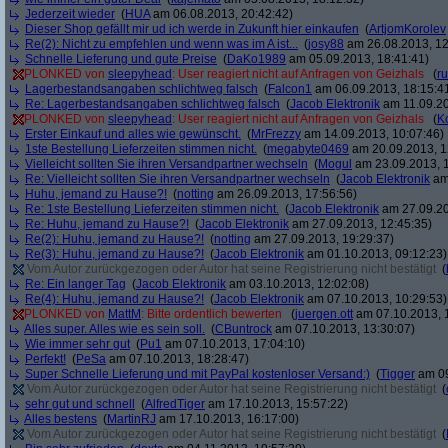
Jederzeit wieder
(
HUA
am 06.08.2013, 20:42:42)
Dieser Shop gefällt mir ud ich werde in Zukunft hier einkaufen
(
ArtjomKorolev
Re(2): Nicht zu empfehlen und wenn was im A ist...
(
josy88
am 26.08.2013, 12
Schnelle Lieferung und gute Preise
(
DaKo1989
am 05.09.2013, 18:41:41)
PLONKED von
sleepyhead
: User reagiert nicht auf Anfragen von Geizhals
(
r
Lagerbestandsangaben schlichtweg falsch
(
Falcon1
am 06.09.2013, 18:15:4
Re: Lagerbestandsangaben schlichtweg falsch
(
Jacob Elektronik
am 11.09.20
PLONKED von
sleepyhead
: User reagiert nicht auf Anfragen von Geizhals
(
K
Erster Einkauf und alles wie gewünscht.
(
MrFrezzy
am 14.09.2013, 10:07:46)
1ste Bestellung Lieferzeiten stimmen nicht.
(
megabyte0469
am 20.09.2013, 1
Vielleicht sollten Sie ihren Versandpartner wechseln
(
Mogul
am 23.09.2013, 1
Re: Vielleicht sollten Sie ihren Versandpartner wechseln
(
Jacob Elektronik
am 
Huhu, jemand zu Hause?!
(
notting
am 26.09.2013, 17:56:56)
Re: 1ste Bestellung Lieferzeiten stimmen nicht.
(
Jacob Elektronik
am 27.09.20
Re: Huhu, jemand zu Hause?!
(
Jacob Elektronik
am 27.09.2013, 12:45:35)
Re(2): Huhu, jemand zu Hause?!
(
notting
am 27.09.2013, 19:29:37)
Re(3): Huhu, jemand zu Hause?!
(
Jacob Elektronik
am 01.10.2013, 09:12:23)
Vom Autor zurückgezogen oder Autor hat seine Registrierung nicht bestätigt
(
Re: Ein langer Tag
(
Jacob Elektronik
am 03.10.2013, 12:02:08)
Re(4): Huhu, jemand zu Hause?!
(
Jacob Elektronik
am 07.10.2013, 10:29:53)
PLONKED von
MattM
: Bitte ordentlich bewerten
(
juergen.ott
am 07.10.2013, 
Alles super. Alles wie es sein soll.
(
CBuntrock
am 07.10.2013, 13:30:07)
Wie immer sehr gut
(
Pu1
am 07.10.2013, 17:04:10)
Perfekt!
(
PeSa
am 07.10.2013, 18:28:47)
Super Schnelle Lieferung und mit PayPal kostenloser Versand:)
(
Tigger
am 09
Vom Autor zurückgezogen oder Autor hat seine Registrierung nicht bestätigt
(
sehr gut und schnell
(
AlfredTiger
am 17.10.2013, 15:57:22)
Alles bestens
(
MartinRJ
am 17.10.2013, 16:17:00)
Vom Autor zurückgezogen oder Autor hat seine Registrierung nicht bestätigt
(