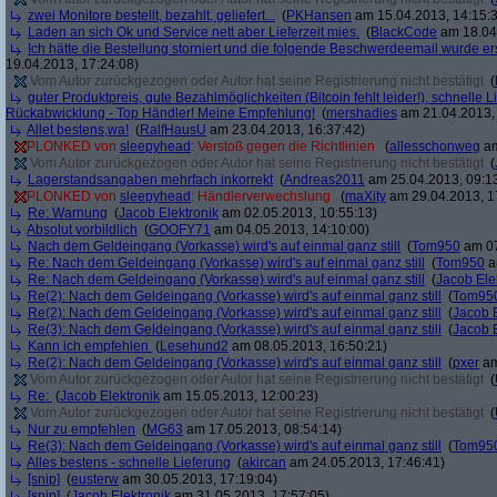
zwei Monitore bestellt, bezahlt, geliefert...
(
PKHansen
am 15.04.2013, 14:15:
Laden an sich Ok und Service nett aber Lieferzeit mies.
(
BlackCode
am 18.04.
Ich hätte die Bestellung storniert und die folgende Beschwerdeemail wurde ers
19.04.2013, 17:24:08)
Vom Autor zurückgezogen oder Autor hat seine Registrierung nicht bestätigt
(
guter Produktpreis, gute Bezahlmöglichkeiten (Bitcoin fehlt leider!), schnelle L
Rückabwicklung - Top Händler! Meine Empfehlung!
(
mershadies
am 21.04.2013, 
Allet bestens,wa!
(
RalfHausU
am 23.04.2013, 16:37:42)
PLONKED von
sleepyhead
: Verstoß gegen die Richtlinien
(
allesschonweg
am
Vom Autor zurückgezogen oder Autor hat seine Registrierung nicht bestätigt
(
Lagerstandsangaben mehrfach inkorrekt
(
Andreas2011
am 25.04.2013, 09:1
PLONKED von
sleepyhead
: Händlerverwechslung
(
maXity
am 29.04.2013, 1
Re: Warnung
(
Jacob Elektronik
am 02.05.2013, 10:55:13)
Absolut vorbildlich
(
GOOFY71
am 04.05.2013, 14:10:00)
Nach dem Geldeingang (Vorkasse) wird's auf einmal ganz still
(
Tom950
am 07
Re: Nach dem Geldeingang (Vorkasse) wird's auf einmal ganz still
(
Tom950
a
Re: Nach dem Geldeingang (Vorkasse) wird's auf einmal ganz still
(
Jacob Ele
Re(2): Nach dem Geldeingang (Vorkasse) wird's auf einmal ganz still
(
Tom95
Re(2): Nach dem Geldeingang (Vorkasse) wird's auf einmal ganz still
(
Jacob E
Re(3): Nach dem Geldeingang (Vorkasse) wird's auf einmal ganz still
(
Jacob E
Kann ich empfehlen
(
Lesehund2
am 08.05.2013, 16:50:21)
Re(2): Nach dem Geldeingang (Vorkasse) wird's auf einmal ganz still
(
pxer
am
Vom Autor zurückgezogen oder Autor hat seine Registrierung nicht bestätigt
(
Re:
(
Jacob Elektronik
am 15.05.2013, 12:00:23)
Vom Autor zurückgezogen oder Autor hat seine Registrierung nicht bestätigt
(
Nur zu empfehlen
(
MG63
am 17.05.2013, 08:54:14)
Re(3): Nach dem Geldeingang (Vorkasse) wird's auf einmal ganz still
(
Tom95
Alles bestens - schnelle Lieferung
(
akircan
am 24.05.2013, 17:46:41)
[snip]
(
eusterw
am 30.05.2013, 17:19:04)
[snip]
(
Jacob Elektronik
am 31.05.2013, 17:57:05)