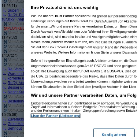
Vom Autor zurückgezogen oder Autor hat seine Registrierung nicht bestätigt
(
11:26:11)
Ihre Privatsphäre ist uns wichtig
Super!
(
iljaa
am 10.05.2012, 13:18:23)
Re(2): Erst angebliche Lagerware nicht liefern, dann falsche Ware liefern - 
Wir und unsere
1019
-Partner speichern und greifen auf personenbezo
zurück?
(
hajuq
am 11.05.2012, 09:01:26)
eindeutige Kennungen auf Ihrem Gerät zu. Durch Auswahl von Akzeptier
Vom Autor zurückgezogen oder Autor hat seine Registrierung nicht bestätigt
(
für die unter „Wir und unsere Partner verarbeiten Daten, um Ihnen Dien
PLONKED von
sleepyhead
: User reagiert nicht auf Anfragen von Geizhals
(
T
Durch Auswahl von Alle ablehnen oder Widerruf Ihrer Einwilligung werde
Vom Autor zurückgezogen oder Autor hat seine Registrierung nicht bestätigt
(
deaktiviert sind, sind manche Inhalte und Anzeigen möglicherweise nicht
11:49:32)
Vom Autor zurückgezogen oder Autor hat seine Registrierung nicht bestätigt
(
dieses Menü jederzeit wieder aufrufen, um Ihre Einstellungen zu ändern 
Vom Autor zurückgezogen oder Autor hat seine Registrierung nicht bestätigt
(
Sie auf den Link Cookie-Einstellungen am unteren Rand der Webseite kli
Vom Autor zurückgezogen oder Autor hat seine Registrierung nicht bestätigt
(
unseres Website. Weitere Informationen finden Sie in unserer Datensch
14:07:27)
Vom Autor zurückgezogen oder Autor hat seine Registrierung nicht bestätigt
(
Sofern Ihre getroffenen Einstellungen auch Anbieter umfassen, die Daten
Vom Autor zurückgezogen oder Autor hat seine Registrierung nicht bestätigt
(
Angemessenheitsbeschlusses gem Art 45 DSGVO und ohne geeignete G
Re: Vorsicht bei diesem Händler
(
Jacob Elektronik
am 04.06.2012, 16:07:05)
so gilt Ihre Einwilligung auch hierfür (Art 49 Abs 1 lit a DSGVO). Dies gi
Ware und Preis top, aber Lieferung verbesserungswürdig
(
pjt-foto
am 05.06.2
die USA. Es besteht insbesondere das Risiko, dass Ihre Daten durch B
korrekte und schnelle Abwicklung der Bestellung
(
WilhelmS
am 05.06.2012, 1
Überwachungszwecken verarbeitet werden können, möglicherweise auc
Re(2): Vorsicht bei diesem Händler
(
windy112
am 08.06.2012, 11:00:31)
können Sie abstellen, in dem Sie bei dem jeweiligen Anbieter in der Liste
Besser und schneller geht nicht!
(
Irina Demskaya @FB
am 12.06.2012, 07:09
Netter Kundenservice, superschnelle Lieferung
(
markuscha
am 12.06.2012, 1
Wir und unsere Partner verarbeiten Daten, um Folg
Vom Autor zurückgezogen oder Autor hat seine Registrierung nicht bestätigt
(
Bestellung einfach storniert
(
Trashbuster4458
am 13.06.2012, 14:29:12)
Endgeräteeigenschaften zur Identifikation aktiv abfragen. Verwendung 
Vom Autor zurückgezogen oder Autor hat seine Registrierung nicht bestätigt
(
Zugriff auf Informationen auf einem Endgerät. Personalisierte Werbung
Vom Autor zurückgezogen oder Autor hat seine Registrierung nicht bestätigt
(
und der Performance von Inhalten, Zielgruppenforschung sowie Entwic
15:25:09)
Liste der Partner (Lieferanten)
Zuverlässig und freundlich
(
Intel Fanboy
am 20.06.2012, 15:41:38)
Guter Händler
(
MidnightJam
am 26.06.2012, 16:56:21)
Sehr gut
(
Bosko
am 26.06.2012, 19:12:00)
Vom Autor zurückgezogen oder Autor hat seine Registrierung nicht bestätigt
(
Konfigurieren