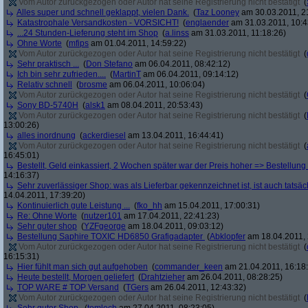
Vom Autor zurückgezogen oder Autor hat seine Registrierung nicht bestätigt
(
Alles super und schnell geklappt, vielen Dank.
(
Taz Looney
am 30.03.2011, 2
Katastrophale Versandkosten - VORSICHT!
(
englaender
am 31.03.2011, 10:4
...24 Stunden-Lieferung steht im Shop
(
a.linss
am 31.03.2011, 11:18:26)
Ohne Worte
(
mfips
am 01.04.2011, 14:59:22)
Vom Autor zurückgezogen oder Autor hat seine Registrierung nicht bestätigt
(
Sehr praktisch ...
(
Don Stefano
am 06.04.2011, 08:42:12)
Ich bin sehr zufrieden....
(
MartinT
am 06.04.2011, 09:14:12)
Relativ schnell
(
brosme
am 06.04.2011, 10:06:04)
Vom Autor zurückgezogen oder Autor hat seine Registrierung nicht bestätigt
(
Sony BD-5740H
(
alsk1
am 08.04.2011, 20:53:43)
Vom Autor zurückgezogen oder Autor hat seine Registrierung nicht bestätigt
(
13:00:26)
alles inordnung
(
ackerdiesel
am 13.04.2011, 16:44:41)
Vom Autor zurückgezogen oder Autor hat seine Registrierung nicht bestätigt
(
16:45:01)
Bestellt, Geld einkassiert, 2 Wochen später war der Preis hoher => Bestellung s
14:16:37)
Sehr zuverlässiger Shop: was als Lieferbar gekennzeichnet ist, ist auch tatsäc
14.04.2011, 17:39:20)
Kontinuierlich gute Leistung ...
(
fko_hh
am 15.04.2011, 17:00:31)
Re: Ohne Worte
(
nutzer101
am 17.04.2011, 22:41:23)
Sehr guter shop
(
YZFgeorge
am 18.04.2011, 09:03:12)
Bestellung Saphire TOXIC HD6850 Grafigadapter
(
Abklopfer
am 18.04.2011, 
Vom Autor zurückgezogen oder Autor hat seine Registrierung nicht bestätigt
(
16:15:31)
Hier fühlt man sich gut aufgehoben
(
commander_keen
am 21.04.2011, 16:18
Heute bestellt, Morgen geliefert
(
Drahtzieher
am 26.04.2011, 08:28:25)
TOP WARE # TOP Versand
(
TGers
am 26.04.2011, 12:43:32)
Vom Autor zurückgezogen oder Autor hat seine Registrierung nicht bestätigt
(