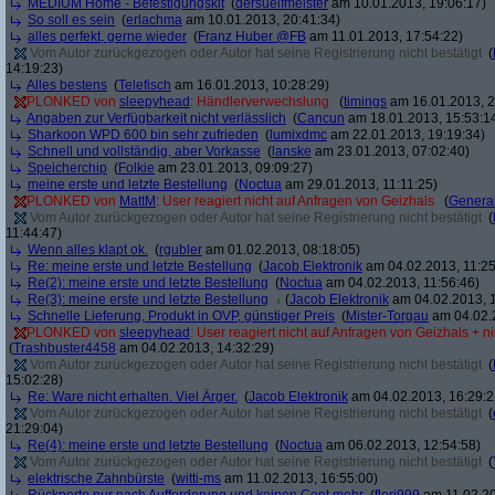
MEDIUM Home - Befestigungskit
(
dersuelfmeister
am 10.01.2013, 19:06:17)
So soll es sein
(
erlachma
am 10.01.2013, 20:41:34)
alles perfekt, gerne wieder
(
Franz Huber @FB
am 11.01.2013, 17:54:22)
Vom Autor zurückgezogen oder Autor hat seine Registrierung nicht bestätigt
(
14:19:23)
Alles bestens
(
Telefisch
am 16.01.2013, 10:28:29)
PLONKED von
sleepyhead
: Händlerverwechslung
(
timings
am 16.01.2013, 2
Angaben zur Verfügbarkeit nicht verlässlich
(
Cancun
am 18.01.2013, 15:53:1
Sharkoon WPD 600 bin sehr zufrieden
(
lumixdmc
am 22.01.2013, 19:19:34)
Schnell und vollständig, aber Vorkasse
(
lanske
am 23.01.2013, 07:02:40)
Speicherchip
(
Folkie
am 23.01.2013, 09:09:27)
meine erste und letzte Bestellung
(
Noctua
am 29.01.2013, 11:11:25)
PLONKED von
MattM
: User reagiert nicht auf Anfragen von Geizhals
(
General
Vom Autor zurückgezogen oder Autor hat seine Registrierung nicht bestätigt
(
11:44:47)
Wenn alles klapt ok.
(
rgubler
am 01.02.2013, 08:18:05)
Re: meine erste und letzte Bestellung
(
Jacob Elektronik
am 04.02.2013, 11:25
Re(2): meine erste und letzte Bestellung
(
Noctua
am 04.02.2013, 11:56:46)
Re(3): meine erste und letzte Bestellung
(
Jacob Elektronik
am 04.02.2013, 1
Schnelle Lieferung, Produkt in OVP, günstiger Preis
(
Mister-Torgau
am 04.02.2
PLONKED von
sleepyhead
: User reagiert nicht auf Anfragen von Geizhals + n
(
Trashbuster4458
am 04.02.2013, 14:32:29)
Vom Autor zurückgezogen oder Autor hat seine Registrierung nicht bestätigt
(
15:02:28)
Re: Ware nicht erhalten. Viel Ärger.
(
Jacob Elektronik
am 04.02.2013, 16:29:2
Vom Autor zurückgezogen oder Autor hat seine Registrierung nicht bestätigt
(
21:29:04)
Re(4): meine erste und letzte Bestellung
(
Noctua
am 06.02.2013, 12:54:58)
Vom Autor zurückgezogen oder Autor hat seine Registrierung nicht bestätigt
(
elektrische Zahnbürste
(
witti-ms
am 11.02.2013, 16:55:00)