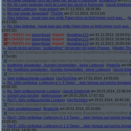
Ab Lager bedeuter nicht ab Lager bei Jacob in Karlsruhe
(
Enttaescht
am 23.12
Re: Ab Lager bedeuter nicht ab Lager bei Jacob in Karlsruhe
(
Jacob Elektron
Prompte Lieferung
(
rowi-erbach
am 27.12.2013, 18:16:36)
Bin mal wieder begeistert!
(
ThxOhr
am 27.12.2013, 19:13:14)
Alles lieferbar - heute kam das dritte Paket ohne es fehlt immer noch was ...
(
l
16:13:28)
Re: Alles lieferbar - heute kam das dritte Paket ohne es fehlt immer noch was ..
10:03:32)
PLONKED von
sleepyhead
: doppelt
(
leviathan123
am 31.12.2013, 10:04:01)
PLONKED von
sleepyhead
: doppelt
(
leviathan123
am 31.12.2013, 10:04:24)
PLONKED von
sleepyhead
: doppelt
(
leviathan123
am 31.12.2013, 10:05:43)
Jacob ist ein seriöser, "anständiger" Versender mit guten Preisen.
(
Master-Th
Vom Autor zurückgezogen oder Autor hat seine Registrierung nicht bestätigt
(
17:54:00)
Vom Autor zurückgezogen oder Autor hat seine Registrierung nicht bestätigt
(
Kopfhörer angeboten - Kunden hingehalten - keine Lieferung
(
PeterGe
am 09.
Re: Kopfhörer angeboten - Kunden hingehalten - keine Lieferung
(
Jacob Elek
Vom Autor zurückgezogen oder Autor hat seine Registrierung nicht bestätigt
(
Sehr enttäuschende Leistung
(
JayTechOne
am 17.01.2014, 14:55:03)
Re: 100x verfügbar, Lieferung in 1-3 Tagen ... kein Verlass auf solche Angaben
02:00:33)
Re: Sehr enttäuschende Leistung
(
Jacob Elektronik
am 20.01.2014, 13:38:24
schnell und günstig!
(
defensoooor
am 20.01.2014, 17:57:31)
Re(2): Sehr enttäuschende Leistung
(
JayTechOne
am 20.01.2014, 18:40:18)
Vom Autor zurückgezogen oder Autor hat seine Registrierung nicht bestätigt
(
Sehr empfehlenswert
(
Bratschik
am 20.01.2014, 20:10:00)
Vom Autor zurückgezogen oder Autor hat seine Registrierung nicht bestätigt
(
Re(2): 100x verfügbar, Lieferung in 1-3 Tagen ... kein Verlass auf solche Anga
13:29:42)
Re(3): 100x verfügbar, Lieferung in 1-3 Tagen ... kein Verlass auf solche Anga
21.01.2014, 14:00:20)