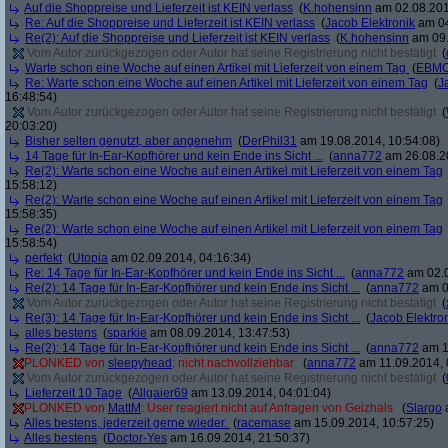
Auf die Shoppreise und Lieferzeit ist KEIN verlass
(
K.hohensinn
am 02.08.201
Re: Auf die Shoppreise und Lieferzeit ist KEIN verlass
(
Jacob Elektronik
am 04
Re(2): Auf die Shoppreise und Lieferzeit ist KEIN verlass
(
K.hohensinn
am 09.
Vom Autor zurückgezogen oder Autor hat seine Registrierung nicht bestätigt
(
Warte schon eine Woche auf einen Artikel mit Lieferzeit von einem Tag
(
EBMC
Re: Warte schon eine Woche auf einen Artikel mit Lieferzeit von einem Tag
(
J
16:48:54)
Vom Autor zurückgezogen oder Autor hat seine Registrierung nicht bestätigt
(
20:03:20)
Bisher selten genutzt, aber angenehm
(
DerPhil31
am 19.08.2014, 10:54:08)
14 Tage für In-Ear-Kopfhörer und kein Ende ins Sicht ...
(
anna772
am 26.08.20
Re(2): Warte schon eine Woche auf einen Artikel mit Lieferzeit von einem Tag
15:58:12)
Re(2): Warte schon eine Woche auf einen Artikel mit Lieferzeit von einem Tag
15:58:35)
Re(2): Warte schon eine Woche auf einen Artikel mit Lieferzeit von einem Tag
15:58:54)
perfekt
(
Utopia
am 02.09.2014, 04:16:34)
Re: 14 Tage für In-Ear-Kopfhörer und kein Ende ins Sicht ...
(
anna772
am 02.0
Re(2): 14 Tage für In-Ear-Kopfhörer und kein Ende ins Sicht ...
(
anna772
am 0
Vom Autor zurückgezogen oder Autor hat seine Registrierung nicht bestätigt
(
Re(3): 14 Tage für In-Ear-Kopfhörer und kein Ende ins Sicht ...
(
Jacob Elektro
alles bestens
(
sparkie
am 08.09.2014, 13:47:53)
Re(2): 14 Tage für In-Ear-Kopfhörer und kein Ende ins Sicht ...
(
anna772
am 1
PLONKED von
sleepyhead
: nicht nachvollziehbar
(
anna772
am 11.09.2014, 
Vom Autor zurückgezogen oder Autor hat seine Registrierung nicht bestätigt
(
Lieferzeit 10 Tage
(
Allgaier69
am 13.09.2014, 04:01:04)
PLONKED von
MattM
: User reagiert nicht auf Anfragen von Geizhals
(
Slargo
a
Alles bestens, jederzeit gerne wieder.
(
racemase
am 15.09.2014, 10:57:25)
Alles bestens
(
Doctor-Yes
am 16.09.2014, 21:50:37)