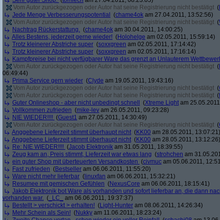
Sehr guter Shop.
(
tomlech
am 27.04.2011, 08:23:05)
Vom Autor zurückgezogen oder Autor hat seine Registrierung nicht bestätigt
(
Jede Menge Verbesserungspotential
(
chame4ok
am 27.04.2011, 13:52:56)
Vom Autor zurückgezogen oder Autor hat seine Registrierung nicht bestätigt
(
Nachtrag Rückerstattung.
(
chame4ok
am 30.04.2011, 14:00:25)
Alles Bestens, jederzeit gerne wieder!
(
Holohelge
am 02.05.2011, 15:59:14)
Trotz kleinerer Abstriche super
(
soxxgreen
am 02.05.2011, 17:14:42)
Trotz kleinerer Abstriche super
(
soxxgreen
am 02.05.2011, 17:16:14)
Kampfpreise bei nicht verfügbarer Ware das grenzt an Unlauterem Wettbewer
Vom Autor zurückgezogen oder Autor hat seine Registrierung nicht bestätigt
(
06:49:44)
Prima Service gern wieder
(
Clyde
am 19.05.2011, 19:43:16)
Vom Autor zurückgezogen oder Autor hat seine Registrierung nicht bestätigt
(
Vom Autor zurückgezogen oder Autor hat seine Registrierung nicht bestätigt
(
Guter Onlineshop - aber nicht unbedingt schnell
(
Xtreme Light
am 25.05.2011,
Vollkommen zufrieden
(
mike-lev
am 26.05.2011, 09:23:28)
NIE WIEDER!!!!
(
Guest1
am 27.05.2011, 14:30:49)
Vom Autor zurückgezogen oder Autor hat seine Registrierung nicht bestätigt
(
Anggebene Lieferzeit stimmt überhaupt nicht
(
KK00
am 28.05.2011, 13:07:21
Anggebene Lieferzeit stimmt überhaupt nicht
(
KK00
am 28.05.2011, 13:12:26
Re: NIE WIEDER!!!!
(
Jacob Elektronik
am 31.05.2011, 18:39:55)
Zeug kam an, Preis stimmt, Lieferzeit war etwas lang
(
strohchen
am 31.05.201
ein guter Shop mit überteuerten Versandkosten
(
civmuc
am 05.06.2011, 12:51
Fast zufrieden
(
Bestseller
am 06.06.2011, 11:55:20)
Ware nicht mehr lieferbar
(
linuxfan
am 06.06.2011, 15:32:21)
Resumee mit gemischen Gefühlen
(
NexusCore
am 06.06.2011, 18:15:41)
Jakob Elektronik bot Ware als vorhanden und sofort lieferbar an, die dann na
vorhanden war.
(
_LC_
am 06.06.2011, 19:37:37)
Bestellt > verschickt > erhalten!
(
Light-Hunter
am 08.06.2011, 14:26:34)
Mehr Schein als Sein!
(
Nukky
am 11.06.2011, 18:23:24)