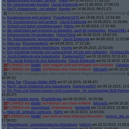
katastrophaler Kunden"Service"
(
hklug
am 11.08.2015, 17:20:22)
Re: katastrophaler Kunden
(
Jacob Elektronik
am 11.08.2015, 17:59:13)
Re(2): Katastrophe - nie wieder!
(
benftw
am 14.08.2015, 08:01:27)
Vom Autor zurückgezogen oder Autor hat seine Registrierung nicht bestätigt
(
Kundenservice geht anders!
(
Frankfurter1970
am 18.08.2015, 12:34:40)
Re: Kundenservice geht anders!
(
Jacob Elektronik
am 19.08.2015, 10:28:04)
Schnell und daher empfehlenswert
(
Nibiru
am 24.08.2015, 17:37:40)
die möglichkeit auf rechnung zu bestellen, auch für neukunden.
(
Hazel1981
a
Intransparente Versandkosten
(
TobseTobse
am 30.08.2015, 19:07:42)
Re: Intransparente Versandkosten
(
Jacob Elektronik
am 04.09.2015, 11:22:08
Alles gut
(
Donnerwetter01
am 04.09.2015, 17:12:16)
schnelle und perfekte Abwicklung
(
rvonw
am 06.09.2015, 22:52:44)
Der günstigste Anbieter und superschnell. Ich bin sehr zufrieden.
(
Andreas-B
Jacob Elektronik eine katastrophe
(
Darkengel007
am 01.10.2015, 02:31:41)
Re: Jacob Elektronik eine katastrophe
(
Jacob Elektronik
am 02.10.2015, 13:2
PLONKED von
MattM
: User reagiert nicht auf Anfragen von Geizhals
(
Jamiro
PLONKED von
MattM
: Auf Wunsch des Users entfernt
(
Micha65
am 05.10.201
Vom Autor zurückgezogen oder Autor hat seine Registrierung nicht bestätigt
(
18:36:11)
Alles Top
(
Thomas Walter @FB
am 07.10.2015, 18:38:47)
Re(2): Jacob Elektronik eine katastrophe
(
Darkengel007
am 09.10.2015, 12:5
Re: Preis und Service passen nicht zusammen - Ihr zuverlässiger B2B-Partner
15:35:27)
immer wieder gerne.
(
FrankWoyke
am 09.10.2015, 16:25:08)
PLONKED von
MattM
: Auf Wunsch des Users entfernt
(
Micha65
am 09.10.201
PLONKED von
sleepyhead
: Unterstellung
(
phiber66
am 13.10.2015, 21:08:0
Alles OK, schnelle Lieferung.
(
M@c
am 19.10.2015, 14:03:03)
PLONKED von
MattM
: user nicht an einer Klärung interessiert
(
cronos_the_m
17:56:02)
Blitzlieferung - unproblematische Abwicklung
(
ullischi
am 20.10.2015, 21:03: