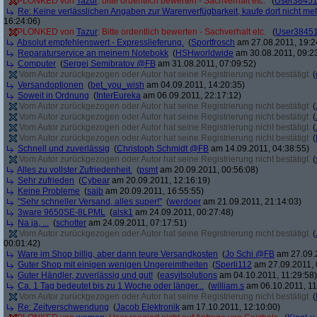
PLONKED von
Tazur
: bitte ordentlich bewerten - Sachverhalt etc.
(
User3845
Re: Keine verlässlichen Angaben zur Warenverfügbarkeit, kaufe dort nicht me
16:24:06)
PLONKED von
Tazur
: Bitte ordentlich bewerten - Sachverhalt etc.
(
User3845
Absolut empfehlenswert - Expresslieferung.
(
Sportfrosch
am 27.08.2011, 19:2
Reparaturservice an meinem Notebokk
(
HSHworldwide
am 30.08.2011, 09:2
Computer
(
Sergej Semibratov @FB
am 31.08.2011, 07:09:52)
Vom Autor zurückgezogen oder Autor hat seine Registrierung nicht bestätigt
(
Versandoptionen
(
bet_you_wish
am 04.09.2011, 14:20:35)
Soweit in Ordnung
(
InterEureka
am 06.09.2011, 22:17:12)
Vom Autor zurückgezogen oder Autor hat seine Registrierung nicht bestätigt
(
Vom Autor zurückgezogen oder Autor hat seine Registrierung nicht bestätigt
(
Vom Autor zurückgezogen oder Autor hat seine Registrierung nicht bestätigt
(
Vom Autor zurückgezogen oder Autor hat seine Registrierung nicht bestätigt
(
Schnell und zuverlässig
(
Christoph Schmidt @FB
am 14.09.2011, 04:38:55)
Vom Autor zurückgezogen oder Autor hat seine Registrierung nicht bestätigt
(
Alles zu vollster Zufriedenheit.
(
psmt
am 20.09.2011, 00:56:08)
Sehr zufrieden
(
Cybear
am 20.09.2011, 12:16:19)
Keine Probleme
(
saib
am 20.09.2011, 16:55:55)
"Sehr schneller Versand, alles super!"
(
werdoer
am 21.09.2011, 21:14:03)
3ware 9650SE-8LPML
(
alsk1
am 24.09.2011, 00:27:48)
Na ja, ...
(
schotter
am 24.09.2011, 07:17:51)
Vom Autor zurückgezogen oder Autor hat seine Registrierung nicht bestätigt
(
00:01:42)
Ware im Shop billig, aber dann teure Versandkosten
(
Jo Schi @FB
am 27.09.2
Guter Shop mit einigen wenigen Ungereimtheiten
(
Sperli112
am 27.09.2011, 
Guter Händler, zuverlässig und gut!
(
easyitsolutions
am 04.10.2011, 11:29:58)
Ca. 1 Tag bedeutet bis zu 1 Woche oder länger...
(
william.s
am 06.10.2011, 11
Vom Autor zurückgezogen oder Autor hat seine Registrierung nicht bestätigt
(
Re: Zeitverschwendung
(
Jacob Elektronik
am 17.10.2011, 12:10:00)