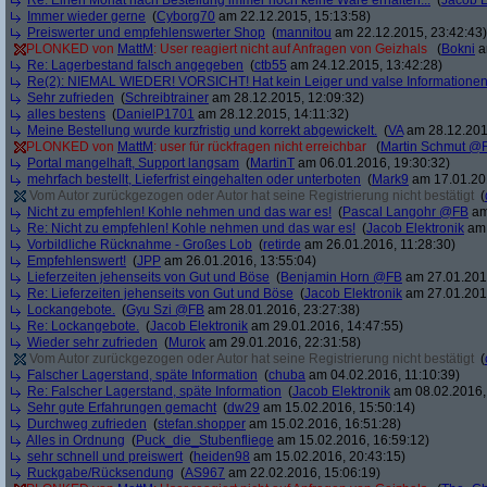
Re: Einen Monat nach Bestellung immer noch keine Ware erhalten...
(
Jacob E
Immer wieder gerne
(
Cyborg70
am 22.12.2015, 15:13:58)
Preiswerter und empfehlenswerter Shop
(
mannitou
am 22.12.2015, 23:42:43)
PLONKED von
MattM
: User reagiert nicht auf Anfragen von Geizhals
(
Bokni
a
Re: Lagerbestand falsch angegeben
(
ctb55
am 24.12.2015, 13:42:28)
Re(2): NIEMAL WIEDER! VORSICHT! Hat kein Leiger und valse Informatione
Sehr zufrieden
(
Schreibtrainer
am 28.12.2015, 12:09:32)
alles bestens
(
DanielP1701
am 28.12.2015, 14:11:32)
Meine Bestellung wurde kurzfristig und korrekt abgewickelt.
(
VA
am 28.12.201
PLONKED von
MattM
: user für rückfragen nicht erreichbar
(
Martin Schmut @
Portal mangelhaft, Support langsam
(
MartinT
am 06.01.2016, 19:30:32)
mehrfach bestellt, Lieferfrist eingehalten oder unterboten
(
Mark9
am 17.01.201
Vom Autor zurückgezogen oder Autor hat seine Registrierung nicht bestätigt
(
Nicht zu empfehlen! Kohle nehmen und das war es!
(
Pascal Langohr @FB
am
Re: Nicht zu empfehlen! Kohle nehmen und das war es!
(
Jacob Elektronik
am 
Vorbildliche Rücknahme - Großes Lob
(
retirde
am 26.01.2016, 11:28:30)
Empfehlenswert!
(
JPP
am 26.01.2016, 13:55:04)
Lieferzeiten jehenseits von Gut und Böse
(
Benjamin Horn @FB
am 27.01.2016
Re: Lieferzeiten jehenseits von Gut und Böse
(
Jacob Elektronik
am 27.01.2016
Lockangebote.
(
Gyu Szi @FB
am 28.01.2016, 23:27:38)
Re: Lockangebote.
(
Jacob Elektronik
am 29.01.2016, 14:47:55)
Wieder sehr zufrieden
(
Murok
am 29.01.2016, 22:31:58)
Vom Autor zurückgezogen oder Autor hat seine Registrierung nicht bestätigt
(
Falscher Lagerstand, späte Information
(
chuba
am 04.02.2016, 11:10:39)
Re: Falscher Lagerstand, späte Information
(
Jacob Elektronik
am 08.02.2016,
Sehr gute Erfahrungen gemacht
(
dw29
am 15.02.2016, 15:50:14)
Durchweg zufrieden
(
stefan.shopper
am 15.02.2016, 16:51:28)
Alles in Ordnung
(
Puck_die_Stubenfliege
am 15.02.2016, 16:59:12)
sehr schnell und preiswert
(
heiden98
am 15.02.2016, 20:43:15)
Ruckgabe/Rücksendung
(
AS967
am 22.02.2016, 15:06:19)