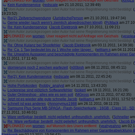
PLONKED von
women
: User reagiert nicht auf Anfrage von Geizhals
(
KingLu
Kein Kundenservice
(
redscale
am 21.10.2011, 12:39:49)
Vom Autor zurückgezogen oder Autor hat seine Registrierung nicht bestätigt
(
19:23:52)
Re(2): Zeitverschwendung
(
JuristischePerson
am 21.10.2011, 19:47:34)
Gerne wieder (auch wenn's ziemlich abgedroschen klingt)
(
PcMack
am 27.10.
Re: Kein Kundenservice
(
Jacob Elektronik
am 27.10.2011, 11:09:21)
Vom Autor zurückgezogen oder Autor hat seine Registrierung nicht bestätigt
(
PLONKED von
women
: User reagiert nicht auf Anfrage von Geizhals
(
yesple
Vom Autor zurückgezogen oder Autor hat seine Registrierung nicht bestätigt
(
Re: Ohne Kulanz bei Shopfehler
(
Jacob Elektronik
am 03.11.2011, 14:39:38)
Re: Ca. 1 Tag bedeutet bis zu 1 Woche oder länger...
(
william.s
am 04.11.2011
Re: Unwahre Aussagen und beschädigte Komponenten im Rahmen einer Gar
05.11.2011, 17:11:40)
Vom Autor zurückgezogen oder Autor hat seine Registrierung nicht bestätigt
(
stornierung noch 2 wochen wartezeit
(
n00bish
am 08.11.2011, 08:45:11)
Vom Autor zurückgezogen oder Autor hat seine Registrierung nicht bestätigt
(
Re(2): Kein Kundenservice
(
redscale
am 08.11.2011, 22:45:24)
Vom Autor zurückgezogen oder Autor hat seine Registrierung nicht bestätigt
(
Hohe Portokosten
(
hobby_analyst
am 14.11.2011, 13:43:20)
Lockpreise sind plötzlich Softwarefehler
(
pokerl
am 19.11.2011, 16:21:28)
Guter Onlineshop - alles wie es sein soll
(
MGross
am 23.11.2011, 07:42:35)
Jetzt ist es wieder alte gute schnelle Jacob
(
william.s
am 23.11.2011, 12:52:5
schnell ist was anderes
(
Annonymus1988
am 26.11.2011, 08:11:23)
Samsung Plus Serie MB-SPAGA - Flash-Speicherkarte - 16GB - Class 10 - 
27.11.2011, 10:46:01)
Ware verfügbar, bestellt, nicht geliefert, unfreundlich, unehrlich.
(
Schneller
am 
Re: Ware verfügbar, bestellt, nicht geliefert, unfreundlich, unehrlich.
(
Jacob El
PLONKED von
women
: auf Wunsch des Users entfernt
(
yeahyeahno
am 02.1
Re: Beschädigung von Komponenten im Rahmen einer Garantieabwicklung 
Elektronik
am 02.12.2011, 15:56:42)