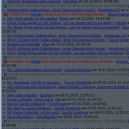
Schnelle Bestellung und Lieferung
(
Zandina
am 15.12.2014, 18:59:18)
Vom Autor zurückgezogen oder Autor hat seine Registrierung nicht bestätigt
(
Achtung beim Softwarekauf - böse Überraschung Inside !
(
Hardware-DJ
am 19
PLONKED von
women
: Bewertung kann nicht bestätigt werden
(
Klaus Hans
Den Shop werde ich mir merken
(
HuKo
am 19.12.2014, 19:33:56)
Diese Firma werde ich mir merken - um nie wieder dort zu bestellen!
(
Storek
a
Re: Diese Firma werde ich mir merken - um nie wieder dort zu bestellen!
(
Jac
13:06:14)
Re: Achtung beim Softwarekauf - böse Überraschung Inside !
(
Hardware-DJ
a
Re(2): Achtung beim Softwarekauf - böse Überraschung Inside !
(
Jacob Elektr
Bestellung Festplatte
(
Jibe
am 23.12.2014, 12:18:54)
Re(3): Achtung beim Softwarekauf - böse Überraschung Inside !
(
Hardware-D
Re(2): Diese Firma werde ich mir merken - um nie wieder dort zu bestellen!
(
S
Vom Autor zurückgezogen oder Autor hat seine Registrierung nicht bestätigt
(
PLONKED von
MattM
: User reagiert nicht auf Anfragen von Geizhals
(
cronos
23:19:49)
Re: Lieferzeitangaben sind wichtig!
(
Jacob Elektronik
am 30.12.2014, 10:56:2
Vom Autor zurückgezogen oder Autor hat seine Registrierung nicht bestätigt
(
13:10:57)
Re: Nachtigall, ick hör dir trapsen ...
(
Jacob Elektronik
am 05.01.2015, 11:15:2
sehr professionelle Abwicklung, superschnelle Lieferung, uneingeschränkte 
11:54:52)
Sehr guter Händler,
(
Giuliano
am 05.01.2015, 22:09:21)
Kurze Lieferzeit - schön wärs!
(
NB
am 07.01.2015, 11:40:31)
Mail an Jacob Elektronik
(
TUXHouse
am 07.01.2015, 13:09:02)
Re: Mail an Jacob Elektronik
(
Jacob Elektronik
am 07.01.2015, 14:44:22)
Re: Kurze Lieferzeit - schön wärs!
(
Jacob Elektronik
am 08.01.2015, 12:39:22
Neue Bewertung
(
TeholBeddict
am 08.01.2015, 19:45:25)
Vom Autor zurückgezogen oder Autor hat seine Registrierung nicht bestätigt
(
11:09:44)