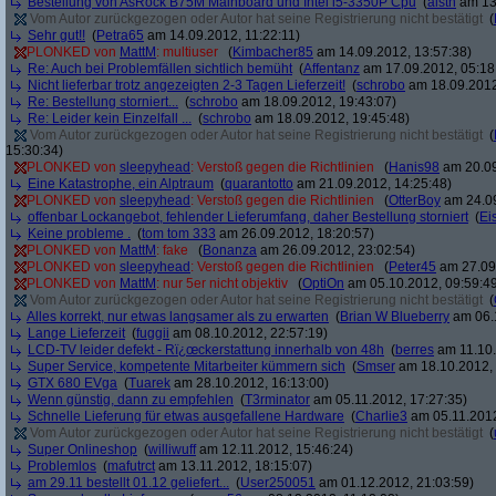
Bestellung von AsRock B75M Mainboard und Intel i5-3350P Cpu
(
alstn
am 13.
Vom Autor zurückgezogen oder Autor hat seine Registrierung nicht bestätigt
(
Sehr gut!!
(
Petra65
am 14.09.2012, 11:22:11)
PLONKED von
MattM
: multiuser
(
Kimbacher85
am 14.09.2012, 13:57:38)
Re: Auch bei Problemfällen sichtlich bemüht
(
Affentanz
am 17.09.2012, 05:18
Nicht lieferbar trotz angezeigten 2-3 Tagen Lieferzeit!
(
schrobo
am 18.09.2012
Re: Bestellung storniert...
(
schrobo
am 18.09.2012, 19:43:07)
Re: Leider kein Einzelfall ...
(
schrobo
am 18.09.2012, 19:45:48)
Vom Autor zurückgezogen oder Autor hat seine Registrierung nicht bestätigt
(
15:30:34)
PLONKED von
sleepyhead
: Verstoß gegen die Richtlinien
(
Hanis98
am 20.09
Eine Katastrophe, ein Alptraum
(
quarantotto
am 21.09.2012, 14:25:48)
PLONKED von
sleepyhead
: Verstoß gegen die Richtlinien
(
OtterBoy
am 24.09
offenbar Lockangebot, fehlender Lieferumfang, daher Bestellung storniert
(
Ei
Keine probleme .
(
tom tom 333
am 26.09.2012, 18:20:57)
PLONKED von
MattM
: fake
(
Bonanza
am 26.09.2012, 23:02:54)
PLONKED von
sleepyhead
: Verstoß gegen die Richtlinien
(
Peter45
am 27.09.
PLONKED von
MattM
: nur 5er nicht objektiv
(
OptiOn
am 05.10.2012, 09:59:4
Vom Autor zurückgezogen oder Autor hat seine Registrierung nicht bestätigt
(
Alles korrekt, nur etwas langsamer als zu erwarten
(
Brian W Blueberry
am 06.1
Lange Lieferzeit
(
fuggii
am 08.10.2012, 22:57:19)
LCD-TV leider defekt - Rï¿œckerstattung innerhalb von 48h
(
berres
am 11.10.
Super Service, kompetente Mitarbeiter kümmern sich
(
Smser
am 18.10.2012, 
GTX 680 EVga
(
Tuarek
am 28.10.2012, 16:13:00)
Wenn günstig, dann zu empfehlen
(
T3rminator
am 05.11.2012, 17:27:35)
Schnelle Lieferung für etwas ausgefallene Hardware
(
Charlie3
am 05.11.2012
Vom Autor zurückgezogen oder Autor hat seine Registrierung nicht bestätigt
(
Super Onlineshop
(
williwuff
am 12.11.2012, 15:46:24)
Problemlos
(
mafutrct
am 13.11.2012, 18:15:07)
am 29.11 bestellt 01.12 geliefert...
(
User250051
am 01.12.2012, 21:03:59)