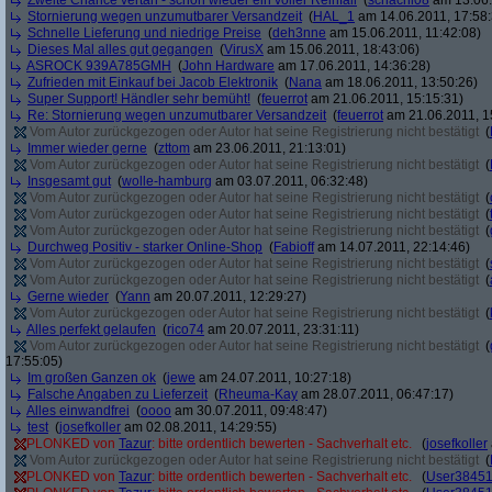
Zweite Chance vertan - schon wieder ein voller Reinfall
(
schachi08
am 13.06.
Stornierung wegen unzumutbarer Versandzeit
(
HAL_1
am 14.06.2011, 17:58:
Schnelle Lieferung und niedrige Preise
(
deh3nne
am 15.06.2011, 11:42:08)
Dieses Mal alles gut gegangen
(
VirusX
am 15.06.2011, 18:43:06)
ASROCK 939A785GMH
(
John Hardware
am 17.06.2011, 14:36:28)
Zufrieden mit Einkauf bei Jacob Elektronik
(
Nana
am 18.06.2011, 13:50:26)
Super Support! Händler sehr bemüht!
(
feuerrot
am 21.06.2011, 15:15:31)
Re: Stornierung wegen unzumutbarer Versandzeit
(
feuerrot
am 21.06.2011, 1
Vom Autor zurückgezogen oder Autor hat seine Registrierung nicht bestätigt
(
Immer wieder gerne
(
zttom
am 23.06.2011, 21:13:01)
Vom Autor zurückgezogen oder Autor hat seine Registrierung nicht bestätigt
(
Insgesamt gut
(
wolle-hamburg
am 03.07.2011, 06:32:48)
Vom Autor zurückgezogen oder Autor hat seine Registrierung nicht bestätigt
(
Vom Autor zurückgezogen oder Autor hat seine Registrierung nicht bestätigt
(
Vom Autor zurückgezogen oder Autor hat seine Registrierung nicht bestätigt
(
Durchweg Positiv - starker Online-Shop
(
Fabioff
am 14.07.2011, 22:14:46)
Vom Autor zurückgezogen oder Autor hat seine Registrierung nicht bestätigt
(
Vom Autor zurückgezogen oder Autor hat seine Registrierung nicht bestätigt
(
Gerne wieder
(
Yann
am 20.07.2011, 12:29:27)
Vom Autor zurückgezogen oder Autor hat seine Registrierung nicht bestätigt
(
Alles perfekt gelaufen
(
rico74
am 20.07.2011, 23:31:11)
Vom Autor zurückgezogen oder Autor hat seine Registrierung nicht bestätigt
(
17:55:05)
Im großen Ganzen ok
(
jewe
am 24.07.2011, 10:27:18)
Falsche Angaben zu Lieferzeit
(
Rheuma-Kay
am 28.07.2011, 06:47:17)
Alles einwandfrei
(
oooo
am 30.07.2011, 09:48:47)
test
(
josefkoller
am 02.08.2011, 14:29:55)
PLONKED von
Tazur
: bitte ordentlich bewerten - Sachverhalt etc.
(
josefkoller
Vom Autor zurückgezogen oder Autor hat seine Registrierung nicht bestätigt
(
PLONKED von
Tazur
: bitte ordentlich bewerten - Sachverhalt etc.
(
User3845