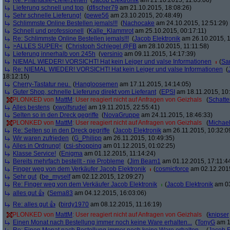
Re: Phantasie-Lieferzeiten
(
Jacob Elektronik
am 21.10.2015, 11:03:06)
Lieferung schnell und top
(
dfischer79
am 21.10.2015, 18:08:26)
Sehr schnelle Lieferung!
(
pewe56
am 23.10.2015, 20:48:49)
Schlimmste Online Bestellen jemals!!!
(
Nachocake
am 24.10.2015, 12:51:29)
Schnell und professionell
(
Kalle_Klammrot
am 25.10.2015, 00:17:11)
Re: Schlimmste Online Bestellen jemals!!!
(
Jacob Elektronik
am 26.10.2015, 1
>ALLES SUPER<
(
Christoph Schlegel @FB
am 28.10.2015, 11:11:58)
Lieferung innerhalb von 245h
(
yersinio
am 09.11.2015, 14:17:39)
NIEMAL WIEDER! VORSICHT! Hat kein Leiger und valse Informationen
(
Sa
Re: NIEMAL WIEDER! VORSICHT! Hat kein Leiger und valse Informationen
(
18:12:15)
Cherry-Tastatur neu.
(
Hangloosemen
am 17.11.2015, 14:14:05)
Guter Shop, schnelle Lieferung direkt vom Lieferant
(
EPSI
am 18.11.2015, 10:
PLONKED von
MattM
: User reagiert nicht auf Anfragen von Geizhals
(
Schatte
Alles bestens
(
xwolfsrudel
am 19.11.2015, 22:55:41)
Selten so in den Dreck gegriffe
(
NovaGruppe
am 24.11.2015, 18:46:33)
PLONKED von
MattM
: User reagiert nicht auf Anfragen von Geizhals
(
Michae
Re: Selten so in den Dreck gegriffe
(
Jacob Elektronik
am 26.11.2015, 10:32:0
Wir waren zufrieden
(
G_Philipp
am 26.11.2015, 10:49:35)
Alles in Ordnung!
(
csi-shopping
am 01.12.2015, 01:02:25)
Klasse Service!
(
Enigma
am 01.12.2015, 11:14:24)
Bereits mehrfach bestellt - nie Probleme
(
Jim Beam1
am 01.12.2015, 17:11:4
Finger weg von dem Verkäufer Jacob Elektronik
(
cosmicforce
am 02.12.2015
Sehr gut
(
be_myself
am 02.12.2015, 12:09:27)
Re: Finger weg von dem Verkäufer Jacob Elektronik
(
Jacob Elektronik
am 03
alles gut 👍
(
Sema83
am 04.12.2015, 16:03:06)
Re: alles gut 👍
(
birdy1970
am 08.12.2015, 11:16:19)
PLONKED von
MattM
: User reagiert nicht auf Anfragen von Geizhals
(
knipser
Einen Monat nach Bestellung immer noch keine Ware erhalten...
(
TonyG
am 1