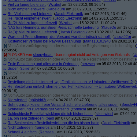
Rückporto nur nach Aufforderung und keinen Cent mehr
(
flori999
am 11.02.20
Viel zu lange Lieferzeit
(
Wzabel
am 12.02.2013, 09:16:54)
Nicht empfehlenswert!
(
Kabelguru
am 13.02.2013, 11:59:55)
Re: Viel zu lange Lieferzeit
(
Jacob Elektronik
am 14.02.2013, 13:41:46)
Re: Nicht empfehlenswert!
(
Jacob Elektronik
am 14.02.2013, 15:05:35)
Re(2): Viel zu lange Lieferzeit
(
Wzabel
am 15.02.2013, 11:00:40)
NAS fürs Heimnetz, günstiger Preis, schnelle Lieferung
(
KlausOe
am 18.02.20
Re(3): Viel zu lange Lieferzeit
(
Jacob Elektronik
am 18.02.2013, 14:17:05)
Ware und Preis stimmen, der Versand war überirdisch schnell.
(
check92er
am 
Kostenloser Versand bei PayPal Bezahlung!
(
Maria10101940
am 20.02.2013,
Vom Autor zurückgezogen oder Autor hat seine Registrierung nicht bestätigt
(
12:58:24)
PLONKED von
sleepyhead
: User reagiert nicht auf Anfragen von Geizhals
(
U
Vom Autor zurückgezogen oder Autor hat seine Registrierung nicht bestätigt
(
Erste Bestellung und alles war in Ordnung.
(
herzsch
am 05.03.2013, 12:48:40
Super
(
stiiiief
am 07.03.2013, 10:00:20)
Vom Autor zurückgezogen oder Autor hat seine Registrierung nicht bestätigt
(
11:52:26)
Bestellung einfach storniert, wg. Fehlkalkulation -> Unlauterer Wettbewerb?
(
Re: Bestellung einfach storniert, wg. Fehlkalkulation -> Unlauterer Wettbewer
09:08:19)
Vom Autor zurückgezogen oder Autor hat seine Registrierung nicht bestätigt
(
Nie wieder!
(
gh0strid3r
am 04.04.2013, 00:47:03)
Sehr günstig, kostenfreier Versand, schnelle Lieferung, alles super.
(
SpookyF
Schneller und zuverlässiger Versand
(
cbrmichi
am 05.04.2013, 11:34:40)
Schlechteste Bestellabwicklung die ich bisher hatte
(
silentwiesl
am 07.04.2013
1a, bin sehr zufrieden
(
bädl
am 07.04.2013, 22:29:59)
Re: Schlechteste Bestellabwicklung die ich bisher hatte
(
Jacob Elektronik
am 
Nicht zufrieden
(
raineros
am 11.04.2013, 12:15:27)
Schnell & einfach
(
Ramses II
am 11.04.2013, 15:28:23)
Vom Autor zurückgezogen oder Autor hat seine Registrierung nicht bestätigt
(