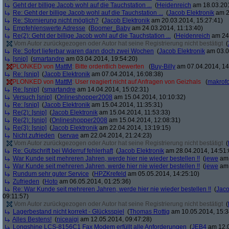
Geht der billige Jacob wohl auf die Tauchstation ...
(
Heidenreich
am 18.03.201
Re: Geht der billige Jacob wohl auf die Tauchstation ...
(
Jacob Elektronik
am 2
Re: Stornierung nicht möglich?
(
Jacob Elektronik
am 20.03.2014, 15:27:41)
Empfehlenswerte Adresse
(
Boomer_Baby
am 24.03.2014, 11:13:40)
Re(2): Geht der billige Jacob wohl auf die Tauchstation ...
(
Heidenreich
am 24.
Vom Autor zurückgezogen oder Autor hat seine Registrierung nicht bestätigt
(
Re: Sofort lieferbar waren dann doch zwei Wochen
(
Jacob Elektronik
am 03.0
[snip]
(
smartandre
am 03.04.2014, 19:54:20)
PLONKED von
MattM
: Bitte ordentlich bewerten
(
Buy-Billy
am 07.04.2014, 14
Re: [snip]
(
Jacob Elektronik
am 07.04.2014, 16:08:38)
PLONKED von
MattM
: User reagiert nicht auf Anfragen von Geizhals
(
makrofo
Re: [snip]
(
smartandre
am 14.04.2014, 15:02:31)
Versuch [snip]
(
Onlineshopper2008
am 15.04.2014, 10:10:32)
Re: [snip]
(
Jacob Elektronik
am 15.04.2014, 11:35:31)
Re(2): [snip]
(
Jacob Elektronik
am 15.04.2014, 11:53:33)
Re(2): [snip]
(
Onlineshopper2008
am 15.04.2014, 12:08:31)
Re(3): [snip]
(
Jacob Elektronik
am 22.04.2014, 13:19:15)
Nicht zufrieden
(
servae
am 22.04.2014, 21:24:23)
Vom Autor zurückgezogen oder Autor hat seine Registrierung nicht bestätigt
(
Re: Gutschrift bei Widerruf fehlerhaft
(
Jacob Elektronik
am 28.04.2014, 14:51:
War Kunde seit mehreren Jahren, werde hier nie wieder bestellen !!
(
jewe
am 
War Kunde seit mehreren Jahren, werde hier nie wieder bestellen !!
(
jewe
am 
Rundum sehr guter Service
(
HPZKrefeld
am 05.05.2014, 14:25:10)
Zufrieden
(
Hoto
am 06.05.2014, 01:25:36)
Re: War Kunde seit mehreren Jahren, werde hier nie wieder bestellen !!
(
Jaco
09:11:57)
Vom Autor zurückgezogen oder Autor hat seine Registrierung nicht bestätigt
(
Lagerbestand nicht korrekt - Glücksspiel
(
Thomas Rottig
am 10.05.2014, 15:3
Alles Bestens!
(
niceaigi
am 12.05.2014, 09:47:28)
Longshine LCS-8156C1 Fax Modem erfüllt alle Anforderungen
(
JEB4
am 12.0