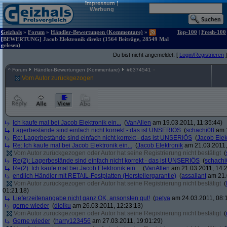
Impressum
|
Werbung
Geizhals
»
Forum
»
Händler-Bewertungen (Kommentare)
»
Top-100
|
Fresh-100
[BEWERTUNG] Jacob Elektronik direkt (1564 Beiträge, 28549 Mal
gelesen)
Du bist nicht angemeldet. [
Login/Registrieren
]
^
Forum
Händler-Bewertungen (Kommentare)
#
6374541
Vom Autor zurückgezogen
Ich kaufe mal bei Jacob Elektronik ein...
(
VanAllen
am 19.03.2011, 11:35:44)
Lagerbestände sind einfach nicht korrekt - das ist UNSERIÖS
(
schachi08
am 1
Re: Lagerbestände sind einfach nicht korrekt - das ist UNSERIÖS
(
Jacob Elek
Re: Ich kaufe mal bei Jacob Elektronik ein...
(
Jacob Elektronik
am 21.03.2011,
Vom Autor zurückgezogen oder Autor hat seine Registrierung nicht bestätigt
(
Re(2): Lagerbestände sind einfach nicht korrekt - das ist UNSERIÖS
(
schachi
Re(2): Ich kaufe mal bei Jacob Elektronik ein...
(
VanAllen
am 21.03.2011, 14:2
endlich Händler mit RETAIL-Festplatten (Herstellergarantie)
(
assailant
am 21.
Vom Autor zurückgezogen oder Autor hat seine Registrierung nicht bestätigt
(
01:21:18)
Lieferzeitenangabe nicht ganz OK, ansonsten gut!
(
petya
am 24.03.2011, 08:1
gerne wieder
(
diolku
am 26.03.2011, 12:23:13)
Vom Autor zurückgezogen oder Autor hat seine Registrierung nicht bestätigt
(
Gerne wieder
(
harry123456
am 27.03.2011, 19:01:29)