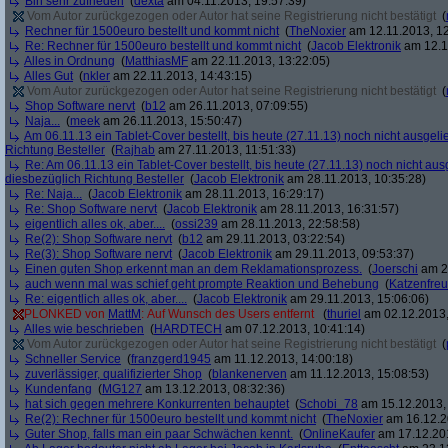
Bin sehr zufrieden
(
dexta
am 04.11.2013, 19:57:39)
Vom Autor zurückgezogen oder Autor hat seine Registrierung nicht bestätigt
(
Rechner für 1500euro bestellt und kommt nicht
(
TheNoxier
am 12.11.2013, 12
Re: Rechner für 1500euro bestellt und kommt nicht
(
Jacob Elektronik
am 12.1
Alles in Ordnung
(
MatthiasMF
am 22.11.2013, 13:22:05)
Alles Gut
(
nkler
am 22.11.2013, 14:43:15)
Vom Autor zurückgezogen oder Autor hat seine Registrierung nicht bestätigt
(
Shop Software nervt
(
b12
am 26.11.2013, 07:09:55)
Naja...
(
meek
am 26.11.2013, 15:50:47)
Am 06.11.13 ein Tablet-Cover bestellt, bis heute (27.11.13) noch nicht ausgelie
Richtung Besteller
(
Rajhab
am 27.11.2013, 11:51:33)
Re: Am 06.11.13 ein Tablet-Cover bestellt, bis heute (27.11.13) noch nicht ausge
diesbezüglich Richtung Besteller
(
Jacob Elektronik
am 28.11.2013, 10:35:28)
Re: Naja...
(
Jacob Elektronik
am 28.11.2013, 16:29:17)
Re: Shop Software nervt
(
Jacob Elektronik
am 28.11.2013, 16:31:57)
eigentlich alles ok, aber....
(
ossi239
am 28.11.2013, 22:58:58)
Re(2): Shop Software nervt
(
b12
am 29.11.2013, 03:22:54)
Re(3): Shop Software nervt
(
Jacob Elektronik
am 29.11.2013, 09:53:37)
Einen guten Shop erkennt man an dem Reklamationsprozess.
(
Joerschi
am 29
auch wenn mal was schief geht prompte Reaktion und Behebung
(
Katzenfre
Re: eigentlich alles ok, aber....
(
Jacob Elektronik
am 29.11.2013, 15:06:06)
PLONKED von
MattM
: Auf Wunsch des Users entfernt
(
thuriel
am 02.12.2013,
Alles wie beschrieben
(
HARDTECH
am 07.12.2013, 10:41:14)
Vom Autor zurückgezogen oder Autor hat seine Registrierung nicht bestätigt
(
Schneller Service
(
franzgerd1945
am 11.12.2013, 14:00:18)
zuverlässiger, qualifizierter Shop
(
blankenerven
am 11.12.2013, 15:08:53)
Kundenfang
(
MG127
am 13.12.2013, 08:32:36)
hat sich gegen mehrere Konkurrenten behauptet
(
Schobi_78
am 15.12.2013, 
Re(2): Rechner für 1500euro bestellt und kommt nicht
(
TheNoxier
am 16.12.2
Guter Shop, falls man ein paar Schwächen kennt.
(
OnlineKaufer
am 17.12.201