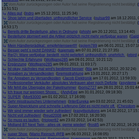
Vom Autor zurückgezogen oder Autor hat seine Registrierung nicht bestätigt
(
13:51:51)
Alles gut
(
Indro
am 15.12.2011, 11:25:34)
Shop lahm und überladen, unfreundlicher Service
(
pulsar99
am 18.12.2011, 
Vom Autor zurückgezogen oder Autor hat seine Registrierung nicht bestätigt
(
14:53:17)
Bereits dritte Bestellung, alles in Ordnung
(
phishi
am 20.12.2011, 13:14:40)
Bestellung storniert weil die Artikel plötzlich nicht mehr verfügbar waren
(
Gald
Vom Autor zurückgezogen oder Autor hat seine Registrierung nicht bestätigt
(
Mein Händlerprädikat:: empfehlenswert!!!
(
golem789
am 06.01.2012, 15:07:1
Besser geht`s nicht! DANKE!
(
kajemato
am 07.01.2012, 21:27:35)
Re(2): Ware verfügbar, bestellt, nicht geliefert, unfreundlich, unehrlich.
(
ebird
a
Schlechte Erfahrung
(
Wolfgang285
am 09.01.2012, 10:21:12)
Ergänzung
(
Wolfgang285
am 09.01.2012, 11:03:17)
Ist okay, nächstes mal wird's bestimmt besser
(
fda
am 12.01.2012, 20:32:24)
Angaben zu Versandkosten
(
bremsstrahlung
am 13.01.2012, 20:27:17)
Re: Angaben zu Versandkosten
(
Jacob Elektronik
am 17.01.2012, 13:59:33)
Professioneller Verkäufer, absolutes Vertrauen aber noch Defizite
(
asystems
a
Mir fehlt die Übergabe der Paketnummer
(
boris2727
am 28.01.2012, 15:01:4
Ich traue nur wenigen Shops...
(
AndyEee
am 31.01.2012, 09:18:30)
SUPER
(
Mortl3000
am 01.02.2012, 17:16:09)
Sehr misstrauisches Unternehmen
(
InterEureka
am 03.02.2012, 21:45:02)
Super Abwicklung und schnelle Lieferung.Gibt es nicht mehr oft.
(
Chesstom
am
Wir sind immer wieder sehr zufrieden!
(
easyitsolutions
am 14.02.2012, 17:15:
Nicht voll zufrieden!
(
freud2008
am 17.02.2012, 16:20:30)
So muss es laufen.
(
Holger82
am 23.02.2012, 14:42:53)
Midland BT Next Twin - alles ok, gerne wieder!
(
frosti5
am 27.02.2012, 16:26:
Vom Autor zurückgezogen oder Autor hat seine Registrierung nicht bestätigt
(
super Shop
(
Mario Reinsch @FB
am 06.03.2012, 16:08:05)
Sehr guter Service inkl. Reklamation
(
svenssson
am 09.03.2012, 23:12:17)