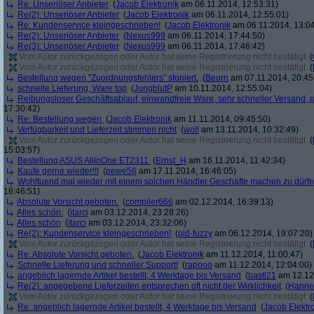
Re: Unseriöser Anbieter
(
Jacob Elektronik
am 06.11.2014, 12:53:31)
Re(2): Unseriöser Anbieter
(
Jacob Elektronik
am 06.11.2014, 12:55:01)
Re: Kundenservice kleingeschrieben!
(
Jacob Elektronik
am 06.11.2014, 13:04
Re(2): Unseriöser Anbieter
(
Nexus999
am 06.11.2014, 17:44:50)
Re(3): Unseriöser Anbieter
(
Nexus999
am 06.11.2014, 17:46:42)
Vom Autor zurückgezogen oder Autor hat seine Registrierung nicht bestätigt
(
Vom Autor zurückgezogen oder Autor hat seine Registrierung nicht bestätigt
(
Bestellung wegen "Zuordnungsfehlers" stoniert.
(
Beorn
am 07.11.2014, 20:45
schnelle Lieferung, Ware top
(
JungblutP
am 10.11.2014, 12:55:04)
Reibungsloser Geschäftsablauf, einwandfreie Ware, sehr schneller Versand, p
17:30:42)
Re: Bestellung wegen
(
Jacob Elektronik
am 11.11.2014, 09:45:50)
Verfügbarkeit und Lieferzeit stimmen nicht
(
woll
am 13.11.2014, 10:32:49)
Vom Autor zurückgezogen oder Autor hat seine Registrierung nicht bestätigt
(
15:03:57)
Bestellung ASUS AllInOne ET2311
(
Ernst_H
am 16.11.2014, 11:42:34)
Kaufe gerne wieder!!!
(
pewe56
am 17.11.2014, 16:46:05)
Wohltuend mal wieder mit einem solchen Händler Geschäfte machen zu dürf
16:46:51)
Absolute Vorsicht geboten.
(
compiler666
am 02.12.2014, 16:39:13)
Alles schön.
(
itarci
am 03.12.2014, 23:28:26)
Alles schön
(
itarci
am 03.12.2014, 23:32:06)
Re(2): Kundenservice kleingeschrieben!
(
old-fuzzy
am 06.12.2014, 19:07:20)
Vom Autor zurückgezogen oder Autor hat seine Registrierung nicht bestätigt
(
Re: Absolute Vorsicht geboten.
(
Jacob Elektronik
am 11.12.2014, 11:00:47)
Schnelle Lieferung und schneller Support!
(
rapooo
am 11.12.2014, 12:04:00)
angeblich lagernde Artikel bestellt, 4 Werktage bis Versand
(
basti21
am 12.12.
Re(2): angegebene Lieferzeiten entsprechen oft nicht der Wirklichkeit
(
Hann
Vom Autor zurückgezogen oder Autor hat seine Registrierung nicht bestätigt
(
Re: angeblich lagernde Artikel bestellt, 4 Werktage bis Versand
(
Jacob Elektr