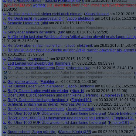
sony Headset sbh52
(
Sascha Hentschel @FB
am 12.01.2015, 17:06:21)
PLONKED von
women
: Die Bewertung kann noch immer nicht verifiziert werd
21:58:05)
Re: hier bestelle ich sicher nicht noch einmal!
(
Klaus Hansen
am 12.01.2015, 
Re: Doch nicht im Lagerbestand :(
(
Jacob Elektronik
am 14.01.2015, 15:13:32
Schnelle Lieferung
(
ulbi
am 20.01.2015, 11:39:56)
Vom Autor zurückgezogen oder Autor hat seine Registrierung nicht bestätigt
(
Sorry aber einfach lächerlich.
(
turc
am 21.01.2015, 17:27:28)
Mußte leider fast eine Woche auf den Artikel warten obwohl er als lagernt an
21.01.2015, 21:52:00)
Re: Sorry aber einfach lächerlich.
(
Jacob Elektronik
am 26.01.2015, 14:53:44
Re: Mußte leider fast eine Woche auf den Artikel warten obwohl er als lagern
am 26.01.2015, 15:09:35)
Grafikkarte
(
fragender_1
am 02.02.2015, 16:21:51)
Led Lenser von Zweibrüder
(
lammers
am 03.02.2015, 09:53:37)
Top Ware zu unschlagbarem Preis
(
cybershadow
am 12.02.2015, 21:48:13)
Vom Autor zurückgezogen oder Autor hat seine Registrierung nicht bestätigt
(
Vom Autor zurückgezogen oder Autor hat seine Registrierung nicht bestätigt
(
Gut, gerne wieder.
(
Faighter
am 02.03.2015, 11:40:56)
Re: Dieser Laden wohl nie wieder
(
Jacob Elektronik
am 02.03.2015, 16:52:59
Re(2): Dieser Laden wohl nie wieder
(
Nico_N
am 03.03.2015, 15:51:06)
Über 1000 EUR Überwiesen und dann keine Lieferung!
(
Empire4191
am 03.0
Re(2): Doch nicht im Lagerbestand :(
(
Empire4191
am 03.03.2015, 19:01:25)
Schlecht, einfach nur schlecht!
(
Andreas.Willmy
am 03.03.2015, 21:55:48)
Re: Schlecht, einfach nur schlecht!
(
Jacob Elektronik
am 04.03.2015, 13:20:0
Re: Über 1000 EUR Überwiesen und dann keine Lieferung!
(
Jacob Elektroni
Re(2): Über 1000 EUR Überwiesen und dann keine Lieferung!
(
Empire4191
a
Re: Über 1000 EUR Überwiesen und dann keine Lieferung!
(
Empire4191
am 
Vom Autor zurückgezogen oder Autor hat seine Registrierung nicht bestätigt
(
Super schnell, Super günstig.
(
Markus König @FB
am 09.03.2015, 19:26:27)