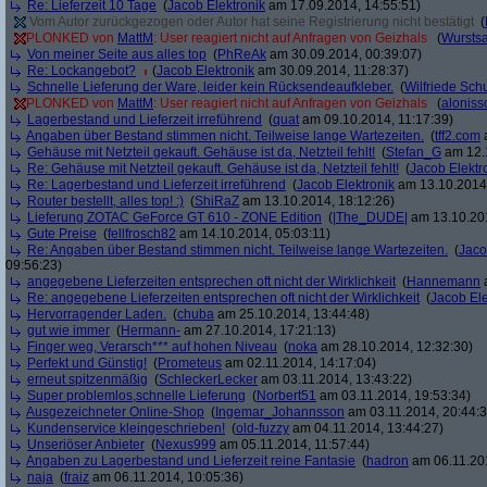
Re: Lieferzeit 10 Tage
(
Jacob Elektronik
am 17.09.2014, 14:55:51)
Vom Autor zurückgezogen oder Autor hat seine Registrierung nicht bestätigt
(
PLONKED von
MattM
: User reagiert nicht auf Anfragen von Geizhals
(
Wurstsa
Von meiner Seite aus alles top
(
PhReAk
am 30.09.2014, 00:39:07)
Re: Lockangebot?
(
Jacob Elektronik
am 30.09.2014, 11:28:37)
Schnelle Lieferung der Ware, leider kein Rücksendeaufkleber.
(
Wilfriede Sc
PLONKED von
MattM
: User reagiert nicht auf Anfragen von Geizhals
(
aloniss
Lagerbestand und Lieferzeit irreführend
(
quat
am 09.10.2014, 11:17:39)
Angaben über Bestand stimmen nicht. Teilweise lange Wartezeiten.
(
tff2.com
a
Gehäuse mit Netzteil gekauft. Gehäuse ist da, Netzteil fehlt!
(
Stefan_G
am 12.1
Re: Gehäuse mit Netzteil gekauft. Gehäuse ist da, Netzteil fehlt!
(
Jacob Elektr
Re: Lagerbestand und Lieferzeit irreführend
(
Jacob Elektronik
am 13.10.2014,
Router bestellt, alles top! :)
(
ShiRaZ
am 13.10.2014, 18:12:26)
Lieferung ZOTAC GeForce GT 610 - ZONE Edition
(
|The_DUDE|
am 13.10.201
Gute Preise
(
fellfrosch82
am 14.10.2014, 05:03:11)
Re: Angaben über Bestand stimmen nicht. Teilweise lange Wartezeiten.
(
Jaco
09:56:23)
angegebene Lieferzeiten entsprechen oft nicht der Wirklichkeit
(
Hannemann
a
Re: angegebene Lieferzeiten entsprechen oft nicht der Wirklichkeit
(
Jacob Ele
Hervorragender Laden.
(
chuba
am 25.10.2014, 13:44:48)
gut wie immer
(
Hermann-
am 27.10.2014, 17:21:13)
Finger weg, Verarsch*** auf hohen Niveau
(
noka
am 28.10.2014, 12:32:30)
Perfekt und Günstig!
(
Prometeus
am 02.11.2014, 14:17:04)
erneut spitzenmäßig
(
SchleckerLecker
am 03.11.2014, 13:43:22)
Super problemlos,schnelle Lieferung
(
Norbert51
am 03.11.2014, 19:53:34)
Ausgezeichneter Online-Shop
(
Ingemar_Johannsson
am 03.11.2014, 20:44:3
Kundenservice kleingeschrieben!
(
old-fuzzy
am 04.11.2014, 13:44:27)
Unseriöser Anbieter
(
Nexus999
am 05.11.2014, 11:57:44)
Angaben zu Lagerbestand und Lieferzeit reine Fantasie
(
hadron
am 06.11.201
naja
(
fraiz
am 06.11.2014, 10:05:36)