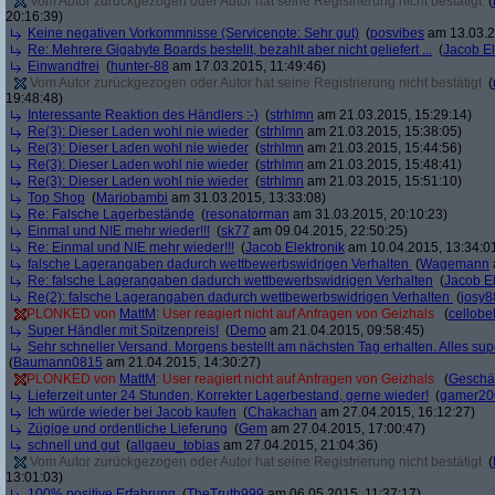
Vom Autor zurückgezogen oder Autor hat seine Registrierung nicht bestätigt
(
20:16:39)
Keine negativen Vorkommnisse (Servicenote: Sehr gut)
(
posvibes
am 13.03.2
Re: Mehrere Gigabyte Boards bestellt, bezahlt aber nicht geliefert ...
(
Jacob El
Einwandfrei
(
hunter-88
am 17.03.2015, 11:49:46)
Vom Autor zurückgezogen oder Autor hat seine Registrierung nicht bestätigt
(
19:48:48)
Interessante Reaktion des Händlers :-)
(
strhlmn
am 21.03.2015, 15:29:14)
Re(3): Dieser Laden wohl nie wieder
(
strhlmn
am 21.03.2015, 15:38:05)
Re(3): Dieser Laden wohl nie wieder
(
strhlmn
am 21.03.2015, 15:44:56)
Re(3): Dieser Laden wohl nie wieder
(
strhlmn
am 21.03.2015, 15:48:41)
Re(3): Dieser Laden wohl nie wieder
(
strhlmn
am 21.03.2015, 15:51:10)
Top Shop
(
Mariobambi
am 31.03.2015, 13:33:08)
Re: Falsche Lagerbestände
(
resonatorman
am 31.03.2015, 20:10:23)
Einmal und NIE mehr wieder!!!
(
sk77
am 09.04.2015, 22:50:25)
Re: Einmal und NIE mehr wieder!!!
(
Jacob Elektronik
am 10.04.2015, 13:34:0
falsche Lagerangaben dadurch wettbewerbswidrigen Verhalten
(
Wagemann
Re: falsche Lagerangaben dadurch wettbewerbswidrigen Verhalten
(
Jacob El
Re(2): falsche Lagerangaben dadurch wettbewerbswidrigen Verhalten
(
josy8
PLONKED von
MattM
: User reagiert nicht auf Anfragen von Geizhals
(
cellobe
Super Händler mit Spitzenpreis!
(
Demo
am 21.04.2015, 09:58:45)
Sehr schneller Versand. Morgens bestellt am nächsten Tag erhalten. Alles sup
(
Baumann0815
am 21.04.2015, 14:30:27)
PLONKED von
MattM
: User reagiert nicht auf Anfragen von Geizhals
(
Geschä
Lieferzeit unter 24 Stunden, Korrekter Lagerbestand, gerne wieder!
(
gamer20
Ich würde wieder bei Jacob kaufen
(
Chakachan
am 27.04.2015, 16:12:27)
Zügige und ordentliche Lieferung
(
Gem
am 27.04.2015, 17:00:47)
schnell und gut
(
allgaeu_tobias
am 27.04.2015, 21:04:36)
Vom Autor zurückgezogen oder Autor hat seine Registrierung nicht bestätigt
(
13:01:03)
100% positive Erfahrung
(
TheTruth999
am 06.05.2015, 11:37:17)