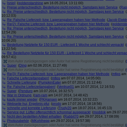
[snip]
(
goldenstarshine
am 16.05.2014, 13:11:00)
Preise unterschiedlich, Bestellung nicht möglich, Samstags kein Service
(
Rap
Re: Preise unterschiedlich, Bestellung nicht möglich, Samstags kein Service
(
10:12:03)
Re: Falsche Lieferzeit- bzw. Lagerangaben haben hier Methode
(
Jacob Elekt
Re(2): Falsche Lieferzeit- bzw. Lagerangaben haben hier Methode
(
goldenst
Re: Preise unterschiedlich, Bestellung nicht möglich, Samstags kein Service
(
12:54:29)
Re: Preise unterschiedlich, Bestellung nicht möglich, Samstags kein Service
(
10:06:20)
Bestellung Netzteile für 150 EUR - Lieferzeit 1 Woche und schlecht verpackt
(
13:22:54)
Re: Bestellung Netzteile für 150 EUR - Lieferzeit 1 Woche und schlecht verpac
09:57:41)
Vom Autor zurückgezogen oder Autor hat seine Registrierung nicht bestätigt
(
Super
(
Ding
am 02.06.2014, 11:27:49)
Vom Autor zurückgezogen oder Autor hat seine Registrierung nicht bestätigt
(
Re(3): Falsche Lieferzeit- bzw. Lagerangaben haben hier Methode
(
mfips
am 
Falsche Lieferzeitangaben!
(
mfips
am 07.07.2014, 14:05:00)
Schnelle Lieferung
(
PumpkinEater
am 07.07.2014, 21:12:44)
Re: Falsche Lieferzeitangaben!
(
Ventrue01
am 10.07.2014, 12:16:53)
Super
(
Penduro
am 10.07.2014, 16:32:57)
War in Ordnung
(
ram-ram
am 14.07.2014, 14:48:42)
kaufe immer wieder
(
PKHansen
am 16.07.2014, 10:32:22)
Webseite hui, Ergebnis pfui
(
prodo
am 17.07.2014, 18:18:56)
schnelle und korrekte Lieferung
(
Trudy20
am 18.07.2014, 16:45:13)
Service gut, Lüfter offensichtlich schonmal ausgepackt
(
moddok
am 29.07.201
Nicht den bestellten Artikel erhalten
(
Rabbit70
am 29.07.2014, 17:08:09)
Photozubehör
(
MKohlhepp
am 29.07.2014, 19:57:38)
Vom Autor zurückgezogen oder Autor hat seine Registrierung nicht bestätigt
(