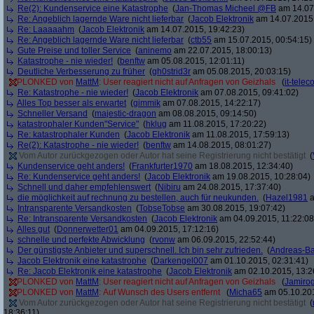
Re(2): Kundenservice eine Katastrophe
(
Jan-Thomas Micheel @FB
am 14.07.
Re: Angeblich lagernde Ware nicht lieferbar
(
Jacob Elektronik
am 14.07.2015,
Re: Laaaaahm
(
Jacob Elektronik
am 14.07.2015, 19:42:23)
Re: Angeblich lagernde Ware nicht lieferbar
(
ctb55
am 15.07.2015, 00:54:15)
Gute Preise und toller Service
(
aninemo
am 22.07.2015, 18:00:13)
Katastrophe - nie wieder!
(
benftw
am 05.08.2015, 12:01:11)
Deutliche Verbesserung zu früher
(
gh0strid3r
am 05.08.2015, 20:03:15)
PLONKED von
MattM
: User reagiert nicht auf Anfragen von Geizhals
(
it-tele
Re: Katastrophe - nie wieder!
(
Jacob Elektronik
am 07.08.2015, 09:41:02)
Alles Top besser als erwartet
(
gimmik
am 07.08.2015, 14:22:17)
Schneller Versand
(
majestic-dragon
am 08.08.2015, 09:14:50)
katastrophaler Kunden"Service"
(
hklug
am 11.08.2015, 17:20:22)
Re: katastrophaler Kunden
(
Jacob Elektronik
am 11.08.2015, 17:59:13)
Re(2): Katastrophe - nie wieder!
(
benftw
am 14.08.2015, 08:01:27)
Vom Autor zurückgezogen oder Autor hat seine Registrierung nicht bestätigt
(
Kundenservice geht anders!
(
Frankfurter1970
am 18.08.2015, 12:34:40)
Re: Kundenservice geht anders!
(
Jacob Elektronik
am 19.08.2015, 10:28:04)
Schnell und daher empfehlenswert
(
Nibiru
am 24.08.2015, 17:37:40)
die möglichkeit auf rechnung zu bestellen, auch für neukunden.
(
Hazel1981
a
Intransparente Versandkosten
(
TobseTobse
am 30.08.2015, 19:07:42)
Re: Intransparente Versandkosten
(
Jacob Elektronik
am 04.09.2015, 11:22:08
Alles gut
(
Donnerwetter01
am 04.09.2015, 17:12:16)
schnelle und perfekte Abwicklung
(
rvonw
am 06.09.2015, 22:52:44)
Der günstigste Anbieter und superschnell. Ich bin sehr zufrieden.
(
Andreas-B
Jacob Elektronik eine katastrophe
(
Darkengel007
am 01.10.2015, 02:31:41)
Re: Jacob Elektronik eine katastrophe
(
Jacob Elektronik
am 02.10.2015, 13:2
PLONKED von
MattM
: User reagiert nicht auf Anfragen von Geizhals
(
Jamiro
PLONKED von
MattM
: Auf Wunsch des Users entfernt
(
Micha65
am 05.10.201
Vom Autor zurückgezogen oder Autor hat seine Registrierung nicht bestätigt
(
18:36:11)