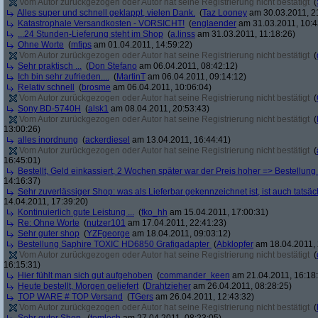
Vom Autor zurückgezogen oder Autor hat seine Registrierung nicht bestätigt
(
Alles super und schnell geklappt, vielen Dank.
(
Taz Looney
am 30.03.2011, 2
Katastrophale Versandkosten - VORSICHT!
(
englaender
am 31.03.2011, 10:4
...24 Stunden-Lieferung steht im Shop
(
a.linss
am 31.03.2011, 11:18:26)
Ohne Worte
(
mfips
am 01.04.2011, 14:59:22)
Vom Autor zurückgezogen oder Autor hat seine Registrierung nicht bestätigt
(
Sehr praktisch ...
(
Don Stefano
am 06.04.2011, 08:42:12)
Ich bin sehr zufrieden....
(
MartinT
am 06.04.2011, 09:14:12)
Relativ schnell
(
brosme
am 06.04.2011, 10:06:04)
Vom Autor zurückgezogen oder Autor hat seine Registrierung nicht bestätigt
(
Sony BD-5740H
(
alsk1
am 08.04.2011, 20:53:43)
Vom Autor zurückgezogen oder Autor hat seine Registrierung nicht bestätigt
(
13:00:26)
alles inordnung
(
ackerdiesel
am 13.04.2011, 16:44:41)
Vom Autor zurückgezogen oder Autor hat seine Registrierung nicht bestätigt
(
16:45:01)
Bestellt, Geld einkassiert, 2 Wochen später war der Preis hoher => Bestellung s
14:16:37)
Sehr zuverlässiger Shop: was als Lieferbar gekennzeichnet ist, ist auch tatsäc
14.04.2011, 17:39:20)
Kontinuierlich gute Leistung ...
(
fko_hh
am 15.04.2011, 17:00:31)
Re: Ohne Worte
(
nutzer101
am 17.04.2011, 22:41:23)
Sehr guter shop
(
YZFgeorge
am 18.04.2011, 09:03:12)
Bestellung Saphire TOXIC HD6850 Grafigadapter
(
Abklopfer
am 18.04.2011, 
Vom Autor zurückgezogen oder Autor hat seine Registrierung nicht bestätigt
(
16:15:31)
Hier fühlt man sich gut aufgehoben
(
commander_keen
am 21.04.2011, 16:18
Heute bestellt, Morgen geliefert
(
Drahtzieher
am 26.04.2011, 08:28:25)
TOP WARE # TOP Versand
(
TGers
am 26.04.2011, 12:43:32)
Vom Autor zurückgezogen oder Autor hat seine Registrierung nicht bestätigt
(