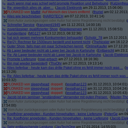
auch wenn mal was schief geht prompte Reaktion und Behebung
(
Katzenfre
Re: eigentlich alles ok, aber....
(
Jacob Elektronik
am 29.11.2013, 15:06:06)
PLONKED von
MattM
: Auf Wunsch des Users entfernt
(
thuriel
am 02.12.2013,
Alles wie beschrieben
(
HARDTECH
am 07.12.2013, 10:41:14)
Vom Autor zurückgezogen oder Autor hat seine Registrierung nicht bestätigt
(
Schneller Service
(
franzgerd1945
am 11.12.2013, 14:00:18)
zuverlässiger, qualifizierter Shop
(
blankenerven
am 11.12.2013, 15:08:53)
Kundenfang
(
MG127
am 13.12.2013, 08:32:36)
hat sich gegen mehrere Konkurrenten behauptet
(
Schobi_78
am 15.12.2013, 
Re(2): Rechner für 1500euro bestellt und kommt nicht
(
TheNoxier
am 16.12.2
Guter Shop, falls man ein paar Schwächen kennt.
(
OnlineKaufer
am 17.12.201
Ab Lager bedeuter nicht ab Lager bei Jacob in Karlsruhe
(
Enttaescht
am 23.12
Re: Ab Lager bedeuter nicht ab Lager bei Jacob in Karlsruhe
(
Jacob Elektron
Prompte Lieferung
(
rowi-erbach
am 27.12.2013, 18:16:36)
Bin mal wieder begeistert!
(
ThxOhr
am 27.12.2013, 19:13:14)
Alles lieferbar - heute kam das dritte Paket ohne es fehlt immer noch was ...
(
l
16:13:28)
Re: Alles lieferbar - heute kam das dritte Paket ohne es fehlt immer noch was ..
10:03:32)
PLONKED von
sleepyhead
: doppelt
(
leviathan123
am 31.12.2013, 10:04:01)
PLONKED von
sleepyhead
: doppelt
(
leviathan123
am 31.12.2013, 10:04:24)
PLONKED von
sleepyhead
: doppelt
(
leviathan123
am 31.12.2013, 10:05:43)
Jacob ist ein seriöser, "anständiger" Versender mit guten Preisen.
(
Master-Th
Vom Autor zurückgezogen oder Autor hat seine Registrierung nicht bestätigt
(
17:54:00)
Vom Autor zurückgezogen oder Autor hat seine Registrierung nicht bestätigt
(
Kopfhörer angeboten - Kunden hingehalten - keine Lieferung
(
PeterGe
am 09.
Re: Kopfhörer angeboten - Kunden hingehalten - keine Lieferung
(
Jacob Elek
Vom Autor zurückgezogen oder Autor hat seine Registrierung nicht bestätigt
(
Sehr enttäuschende Leistung
(
JayTechOne
am 17.01.2014, 14:55:03)