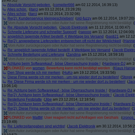
16:46:51)
Absolute Vorsicht geboten.
(
compiler666
am 02.12.2014, 16:39:13)
Alles schön.
(
itarci
am 03.12.2014, 23:28:26)
Alles schön
(
itarci
am 03.12.2014, 23:32:06)
Re(2): Kundenservice kleingeschrieben!
(
old-fuzzy
am 06.12.2014, 19:07:20)
Vom Autor zurückgezogen oder Autor hat seine Registrierung nicht bestätigt
(
Re: Absolute Vorsicht geboten.
(
Jacob Elektronik
am 11.12.2014, 11:00:47)
Schnelle Lieferung und schneller Support!
(
rapooo
am 11.12.2014, 12:04:00)
angeblich lagernde Artikel bestellt, 4 Werktage bis Versand
(
basti21
am 12.12.
Re(2): angegebene Lieferzeiten entsprechen oft nicht der Wirklichkeit
(
Hann
Vom Autor zurückgezogen oder Autor hat seine Registrierung nicht bestätigt
(
Re: angeblich lagernde Artikel bestellt, 4 Werktage bis Versand
(
Jacob Elektr
Schnelle Bestellung und Lieferung
(
Zandina
am 15.12.2014, 18:59:18)
Vom Autor zurückgezogen oder Autor hat seine Registrierung nicht bestätigt
(
Achtung beim Softwarekauf - böse Überraschung Inside !
(
Hardware-DJ
am 19
PLONKED von
women
: Bewertung kann nicht bestätigt werden
(
Klaus Hans
Den Shop werde ich mir merken
(
HuKo
am 19.12.2014, 19:33:56)
Diese Firma werde ich mir merken - um nie wieder dort zu bestellen!
(
Storek
a
Re: Diese Firma werde ich mir merken - um nie wieder dort zu bestellen!
(
Jac
13:06:14)
Re: Achtung beim Softwarekauf - böse Überraschung Inside !
(
Hardware-DJ
a
Re(2): Achtung beim Softwarekauf - böse Überraschung Inside !
(
Jacob Elektr
Bestellung Festplatte
(
Jibe
am 23.12.2014, 12:18:54)
Re(3): Achtung beim Softwarekauf - böse Überraschung Inside !
(
Hardware-D
Re(2): Diese Firma werde ich mir merken - um nie wieder dort zu bestellen!
(
S
Vom Autor zurückgezogen oder Autor hat seine Registrierung nicht bestätigt
(
PLONKED von
MattM
: User reagiert nicht auf Anfragen von Geizhals
(
cronos
23:19:49)
Re: Lieferzeitangaben sind wichtig!
(
Jacob Elektronik
am 30.12.2014, 10:56:2
Vom Autor zurückgezogen oder Autor hat seine Registrierung nicht bestätigt
(