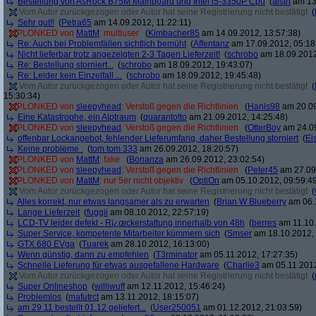
Bestellung von AsRock B75M Mainboard und Intel i5-3350P Cpu
(
alstn
am 13.
Vom Autor zurückgezogen oder Autor hat seine Registrierung nicht bestätigt
(
Sehr gut!!
(
Petra65
am 14.09.2012, 11:22:11)
PLONKED von
MattM
: multiuser
(
Kimbacher85
am 14.09.2012, 13:57:38)
Re: Auch bei Problemfällen sichtlich bemüht
(
Affentanz
am 17.09.2012, 05:18
Nicht lieferbar trotz angezeigten 2-3 Tagen Lieferzeit!
(
schrobo
am 18.09.2012
Re: Bestellung storniert...
(
schrobo
am 18.09.2012, 19:43:07)
Re: Leider kein Einzelfall ...
(
schrobo
am 18.09.2012, 19:45:48)
Vom Autor zurückgezogen oder Autor hat seine Registrierung nicht bestätigt
(
15:30:34)
PLONKED von
sleepyhead
: Verstoß gegen die Richtlinien
(
Hanis98
am 20.09
Eine Katastrophe, ein Alptraum
(
quarantotto
am 21.09.2012, 14:25:48)
PLONKED von
sleepyhead
: Verstoß gegen die Richtlinien
(
OtterBoy
am 24.09
offenbar Lockangebot, fehlender Lieferumfang, daher Bestellung storniert
(
Ei
Keine probleme .
(
tom tom 333
am 26.09.2012, 18:20:57)
PLONKED von
MattM
: fake
(
Bonanza
am 26.09.2012, 23:02:54)
PLONKED von
sleepyhead
: Verstoß gegen die Richtlinien
(
Peter45
am 27.09.
PLONKED von
MattM
: nur 5er nicht objektiv
(
OptiOn
am 05.10.2012, 09:59:4
Vom Autor zurückgezogen oder Autor hat seine Registrierung nicht bestätigt
(
Alles korrekt, nur etwas langsamer als zu erwarten
(
Brian W Blueberry
am 06.1
Lange Lieferzeit
(
fuggii
am 08.10.2012, 22:57:19)
LCD-TV leider defekt - Rï¿œckerstattung innerhalb von 48h
(
berres
am 11.10.
Super Service, kompetente Mitarbeiter kümmern sich
(
Smser
am 18.10.2012, 
GTX 680 EVga
(
Tuarek
am 28.10.2012, 16:13:00)
Wenn günstig, dann zu empfehlen
(
T3rminator
am 05.11.2012, 17:27:35)
Schnelle Lieferung für etwas ausgefallene Hardware
(
Charlie3
am 05.11.2012
Vom Autor zurückgezogen oder Autor hat seine Registrierung nicht bestätigt
(
Super Onlineshop
(
williwuff
am 12.11.2012, 15:46:24)
Problemlos
(
mafutrct
am 13.11.2012, 18:15:07)
am 29.11 bestellt 01.12 geliefert...
(
User250051
am 01.12.2012, 21:03:59)