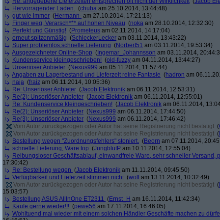
Re: angegebene Lieferzeiten entsprechen oft nicht der Wirklichkeit
(
Jacob Ele
Hervorragender Laden.
(
chuba
am 25.10.2014, 13:44:48)
gut wie immer
(
Hermann-
am 27.10.2014, 17:21:13)
Finger weg, Verarsch*** auf hohen Niveau
(
noka
am 28.10.2014, 12:32:30)
Perfekt und Günstig!
(
Prometeus
am 02.11.2014, 14:17:04)
erneut spitzenmäßig
(
SchleckerLecker
am 03.11.2014, 13:43:22)
Super problemlos,schnelle Lieferung
(
Norbert51
am 03.11.2014, 19:53:34)
Ausgezeichneter Online-Shop
(
Ingemar_Johannsson
am 03.11.2014, 20:44:3
Kundenservice kleingeschrieben!
(
old-fuzzy
am 04.11.2014, 13:44:27)
Unseriöser Anbieter
(
Nexus999
am 05.11.2014, 11:57:44)
Angaben zu Lagerbestand und Lieferzeit reine Fantasie
(
hadron
am 06.11.201
naja
(
fraiz
am 06.11.2014, 10:05:36)
Re: Unseriöser Anbieter
(
Jacob Elektronik
am 06.11.2014, 12:53:31)
Re(2): Unseriöser Anbieter
(
Jacob Elektronik
am 06.11.2014, 12:55:01)
Re: Kundenservice kleingeschrieben!
(
Jacob Elektronik
am 06.11.2014, 13:04
Re(2): Unseriöser Anbieter
(
Nexus999
am 06.11.2014, 17:44:50)
Re(3): Unseriöser Anbieter
(
Nexus999
am 06.11.2014, 17:46:42)
Vom Autor zurückgezogen oder Autor hat seine Registrierung nicht bestätigt
(
Vom Autor zurückgezogen oder Autor hat seine Registrierung nicht bestätigt
(
Bestellung wegen "Zuordnungsfehlers" stoniert.
(
Beorn
am 07.11.2014, 20:45
schnelle Lieferung, Ware top
(
JungblutP
am 10.11.2014, 12:55:04)
Reibungsloser Geschäftsablauf, einwandfreie Ware, sehr schneller Versand, p
17:30:42)
Re: Bestellung wegen
(
Jacob Elektronik
am 11.11.2014, 09:45:50)
Verfügbarkeit und Lieferzeit stimmen nicht
(
woll
am 13.11.2014, 10:32:49)
Vom Autor zurückgezogen oder Autor hat seine Registrierung nicht bestätigt
(
15:03:57)
Bestellung ASUS AllInOne ET2311
(
Ernst_H
am 16.11.2014, 11:42:34)
Kaufe gerne wieder!!!
(
pewe56
am 17.11.2014, 16:46:05)
Wohltuend mal wieder mit einem solchen Händler Geschäfte machen zu dürf