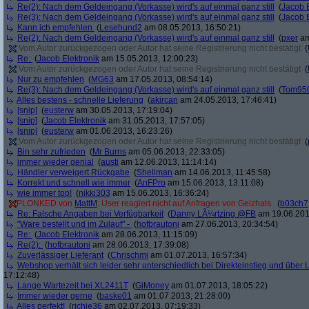
Re(2): Nach dem Geldeingang (Vorkasse) wird's auf einmal ganz still
(
Jacob E
Re(3): Nach dem Geldeingang (Vorkasse) wird's auf einmal ganz still
(
Jacob E
Kann ich empfehlen
(
Lesehund2
am 08.05.2013, 16:50:21)
Re(2): Nach dem Geldeingang (Vorkasse) wird's auf einmal ganz still
(
pxer
am
Vom Autor zurückgezogen oder Autor hat seine Registrierung nicht bestätigt
(
Re:
(
Jacob Elektronik
am 15.05.2013, 12:00:23)
Vom Autor zurückgezogen oder Autor hat seine Registrierung nicht bestätigt
(
Nur zu empfehlen
(
MG63
am 17.05.2013, 08:54:14)
Re(3): Nach dem Geldeingang (Vorkasse) wird's auf einmal ganz still
(
Tom95
Alles bestens - schnelle Lieferung
(
akircan
am 24.05.2013, 17:46:41)
[snip]
(
eusterw
am 30.05.2013, 17:19:04)
[snip]
(
Jacob Elektronik
am 31.05.2013, 17:57:05)
[snip]
(
eusterw
am 01.06.2013, 16:23:26)
Vom Autor zurückgezogen oder Autor hat seine Registrierung nicht bestätigt
(
Bin sehr zufrieden
(
Mr Burns
am 05.06.2013, 22:33:05)
immer wieder genial
(
austi
am 12.06.2013, 11:14:14)
Händler verweigert Rückgabe
(
Shellman
am 14.06.2013, 11:45:58)
Korrekt und schnell wie immer
(
AnFPro
am 15.06.2013, 13:11:08)
wie immer top!
(
nikki303
am 15.06.2013, 16:36:24)
PLONKED von
MattM
: User reagiert nicht auf Anfragen von Geizhals
(
b03ch7
Re: Falsche Angaben bei Verfügbarkeit
(
Danny LÃ¼rtzing @FB
am 19.06.201
"Ware bestellt und im Zulauf" -
(
hofbrautoni
am 27.06.2013, 20:34:54)
Re:
(
Jacob Elektronik
am 28.06.2013, 11:15:09)
Re(2):
(
hofbrautoni
am 28.06.2013, 17:39:08)
Zuverlässiger Lieferant
(
Chrischmi
am 01.07.2013, 16:57:34)
Webshop verhält sich leider sehr unterschiedlich bei Direkteinstieg und über 
17:12:48)
Lange Wartezeit bei XL2411T
(
GiMoney
am 01.07.2013, 18:05:22)
Immer wieder gerne
(
baske01
am 01.07.2013, 21:28:00)
Alles perfekt!
(
richie36
am 02.07.2013, 07:19:33)