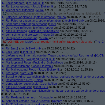
Lockangebote.
(
Gyu Szi @FB
am 28.01.2016, 23:27:38)
Re: Lockangebote.
(
Jacob Elektronik
am 29.01.2016, 14:47:55)
Wieder sehr zufrieden
(
Murok
am 29.01.2016, 22:31:58)
Vom Autor zurückgezogen oder Autor hat seine Registrierung nicht bestätigt
(
Falscher Lagerstand, späte Information
(
chuba
am 04.02.2016, 11:10:39)
Re: Falscher Lagerstand, späte Information
(
Jacob Elektronik
am 08.02.2016,
Sehr gute Erfahrungen gemacht
(
dw29
am 15.02.2016, 15:50:14)
Durchweg zufrieden
(
stefan.shopper
am 15.02.2016, 16:51:28)
Alles in Ordnung
(
Puck_die_Stubenfliege
am 15.02.2016, 16:59:12)
sehr schnell und preiswert
(
heiden98
am 15.02.2016, 20:43:15)
Ruckgabe/Rücksendung
(
AS967
am 22.02.2016, 15:06:19)
PLONKED von
MattM
: User reagiert nicht auf Anfragen von Geizhals
(
The_Ch
01:37:48)
Re: [snip]
(
Jacob Elektronik
am 25.02.2016, 12:44:22)
Zack Zack
(
Giantursus
am 25.02.2016, 21:12:19)
Lieferung war innerhalb von drei Tagen da, trotz Kauf auf Rechnung!
(
[KoC]M
Widerrufsrecht
(
Wolfgang Kiener @FB
am 29.02.2016, 13:12:31)
Mal topp, mal Flopp
(
Puck_die_Stubenfliege
am 29.02.2016, 16:26:13)
Re: Widerrufsrecht
(
Jacob Elektronik
am 03.03.2016, 10:46:21)
Re: Mal topp, mal Flopp
(
Jacob Elektronik
am 03.03.2016, 11:25:18)
Großartig!
(
Tom1288
am 04.03.2016, 11:50:48)
Bestellter Artikel war nicht mehr verfügbar, deshalb wurde ein anderer gesend
Reklamationen nicht
(
UniMa
am 07.03.2016, 13:43:24)
gerne wieder, zuverlässig
(
CosmicAlien
am 07.03.2016, 13:56:00)
alles wie gewünscht
(
Giantursus
am 07.03.2016, 15:45:36)
Re: Bestellter Artikel war nicht mehr verfügbar, deshalb wurde ein anderer ge
08.03.2016, 15:11:24)
Re: Reklamationen nicht
(
Nonwable
am 09.03.2016, 18:03:18)
Schneller Versand, große Auswahl
(
Nathom
am 12.03.2016, 11:07:40)
Re(2): Widerrufsrecht
(
Nathom
am 12.03.2016, 11:12:01)