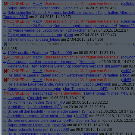
PLONKED von
MattM
: User reagiert nicht auf Anfragen von Geizhals
(
cellobe
Super Händler mit Spitzenpreis!
(
Demo
am 21.04.2015, 09:58:45)
Sehr schneller Versand. Morgens bestellt am nächsten Tag erhalten. Alles sup
(
Baumann0815
am 21.04.2015, 14:30:27)
PLONKED von
MattM
: User reagiert nicht auf Anfragen von Geizhals
(
Geschä
Lieferzeit unter 24 Stunden, Korrekter Lagerbestand, gerne wieder!
(
gamer20
Ich würde wieder bei Jacob kaufen
(
Chakachan
am 27.04.2015, 16:12:27)
Zügige und ordentliche Lieferung
(
Gem
am 27.04.2015, 17:00:47)
schnell und gut
(
allgaeu_tobias
am 27.04.2015, 21:04:36)
Vom Autor zurückgezogen oder Autor hat seine Registrierung nicht bestätigt
(
13:01:03)
100% positive Erfahrung
(
TheTruth999
am 06.05.2015, 11:37:17)
PLONKED von
MattM
: User reagiert nicht auf Anfragen von Geizhals
(
downd
Alles super gelaufen, immer wieder gerne!
(
Hennemi
am 26.05.2015, 14:07:0
kleiner Artikel; sehr schnelle Lieferung; ordentlich Verpackt
(
mr.adams
am 02.0
PLONKED von
MattM
: User reagiert nicht auf Anfragen von Geizhals
(
ix400
am
Re: falsche Lagerangaben dadurch wettbewerbswidrigen Verhalten
(
ctb55
am
PLONKED von
MattM
: User reagiert nicht auf Anfragen von Geizhals
(
ctb55
am
Re: Falsche Lagerbestände, Warenvermittler
(
Jacob Elektronik
am 17.06.2015
Kundenservice eine Katastrophe
(
Jan-Thomas Micheel @FB
am 18.06.2015, 
PLONKED von
sleepyhead
: keine Bewertung
(
Jan-Thomas Micheel @FB
am 
Laaaaahm
(
Derfsteh
am 19.06.2015, 13:41:19)
Vollkommen zufrieden
(
Stefan_HU
am 20.06.2015, 20:02:21)
Vorbildlich
(
Ilja Vonderlieck @FB
am 20.06.2015, 22:23:50)
Schon oft dort bestellt - immer wieder super !
(
SimZ
am 21.06.2015, 19:37:32)
Angeblich lagernde Ware nicht lieferbar
(
StoFFiE
am 25.06.2015, 11:03:52)
Sichere und zügige Lieferung zu Top-Konditionen
(
sw
am 06.07.2015, 12:10:
Super schnelle Lieferung!
(
pewe56
am 06.07.2015, 16:49:30)
Super schnelle Lieferzeit
(
Steve2000
am 06.07.2015, 17:03:20)
Re: Kundenservice eine Katastrophe
(
Jacob Elektronik
am 07.07.2015, 17:13