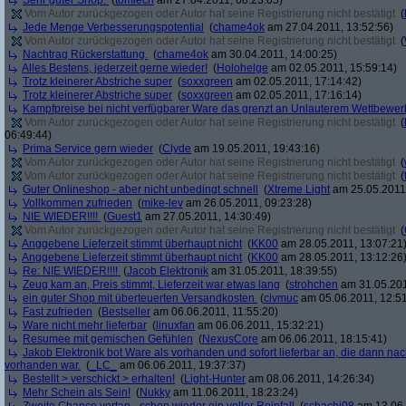
Sehr guter Shop.
(
tomlech
am 27.04.2011, 08:23:05)
Vom Autor zurückgezogen oder Autor hat seine Registrierung nicht bestätigt
(
Jede Menge Verbesserungspotential
(
chame4ok
am 27.04.2011, 13:52:56)
Vom Autor zurückgezogen oder Autor hat seine Registrierung nicht bestätigt
(
Nachtrag Rückerstattung.
(
chame4ok
am 30.04.2011, 14:00:25)
Alles Bestens, jederzeit gerne wieder!
(
Holohelge
am 02.05.2011, 15:59:14)
Trotz kleinerer Abstriche super
(
soxxgreen
am 02.05.2011, 17:14:42)
Trotz kleinerer Abstriche super
(
soxxgreen
am 02.05.2011, 17:16:14)
Kampfpreise bei nicht verfügbarer Ware das grenzt an Unlauterem Wettbewer
Vom Autor zurückgezogen oder Autor hat seine Registrierung nicht bestätigt
(
06:49:44)
Prima Service gern wieder
(
Clyde
am 19.05.2011, 19:43:16)
Vom Autor zurückgezogen oder Autor hat seine Registrierung nicht bestätigt
(
Vom Autor zurückgezogen oder Autor hat seine Registrierung nicht bestätigt
(
Guter Onlineshop - aber nicht unbedingt schnell
(
Xtreme Light
am 25.05.2011,
Vollkommen zufrieden
(
mike-lev
am 26.05.2011, 09:23:28)
NIE WIEDER!!!!
(
Guest1
am 27.05.2011, 14:30:49)
Vom Autor zurückgezogen oder Autor hat seine Registrierung nicht bestätigt
(
Anggebene Lieferzeit stimmt überhaupt nicht
(
KK00
am 28.05.2011, 13:07:21
Anggebene Lieferzeit stimmt überhaupt nicht
(
KK00
am 28.05.2011, 13:12:26
Re: NIE WIEDER!!!!
(
Jacob Elektronik
am 31.05.2011, 18:39:55)
Zeug kam an, Preis stimmt, Lieferzeit war etwas lang
(
strohchen
am 31.05.201
ein guter Shop mit überteuerten Versandkosten
(
civmuc
am 05.06.2011, 12:51
Fast zufrieden
(
Bestseller
am 06.06.2011, 11:55:20)
Ware nicht mehr lieferbar
(
linuxfan
am 06.06.2011, 15:32:21)
Resumee mit gemischen Gefühlen
(
NexusCore
am 06.06.2011, 18:15:41)
Jakob Elektronik bot Ware als vorhanden und sofort lieferbar an, die dann na
vorhanden war.
(
_LC_
am 06.06.2011, 19:37:37)
Bestellt > verschickt > erhalten!
(
Light-Hunter
am 08.06.2011, 14:26:34)
Mehr Schein als Sein!
(
Nukky
am 11.06.2011, 18:23:24)