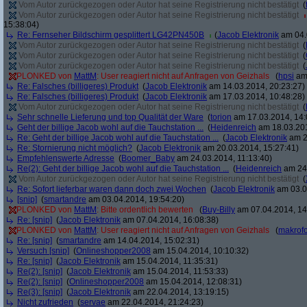
Vom Autor zurückgezogen oder Autor hat seine Registrierung nicht bestätigt
(
Vom Autor zurückgezogen oder Autor hat seine Registrierung nicht bestätigt
15:38:04)
Re: Fernseher Bildschirm gesplittert LG42PN450B
(
Jacob Elektronik
am 04.
Vom Autor zurückgezogen oder Autor hat seine Registrierung nicht bestätigt
(
Vom Autor zurückgezogen oder Autor hat seine Registrierung nicht bestätigt
(
Vom Autor zurückgezogen oder Autor hat seine Registrierung nicht bestätigt
(
PLONKED von
MattM
: User reagiert nicht auf Anfragen von Geizhals
(
hpsi
am 
Re: Falsches (billigeres) Produkt
(
Jacob Elektronik
am 14.03.2014, 20:23:27)
Re: Falsches (billigeres) Produkt
(
Jacob Elektronik
am 17.03.2014, 10:48:28)
Vom Autor zurückgezogen oder Autor hat seine Registrierung nicht bestätigt
(
Sehr schnelle Lieferung und top Qualität der Ware
(
torion
am 17.03.2014, 14:
Geht der billige Jacob wohl auf die Tauchstation ...
(
Heidenreich
am 18.03.201
Re: Geht der billige Jacob wohl auf die Tauchstation ...
(
Jacob Elektronik
am 2
Re: Stornierung nicht möglich?
(
Jacob Elektronik
am 20.03.2014, 15:27:41)
Empfehlenswerte Adresse
(
Boomer_Baby
am 24.03.2014, 11:13:40)
Re(2): Geht der billige Jacob wohl auf die Tauchstation ...
(
Heidenreich
am 24.
Vom Autor zurückgezogen oder Autor hat seine Registrierung nicht bestätigt
(
Re: Sofort lieferbar waren dann doch zwei Wochen
(
Jacob Elektronik
am 03.0
[snip]
(
smartandre
am 03.04.2014, 19:54:20)
PLONKED von
MattM
: Bitte ordentlich bewerten
(
Buy-Billy
am 07.04.2014, 14
Re: [snip]
(
Jacob Elektronik
am 07.04.2014, 16:08:38)
PLONKED von
MattM
: User reagiert nicht auf Anfragen von Geizhals
(
makrofo
Re: [snip]
(
smartandre
am 14.04.2014, 15:02:31)
Versuch [snip]
(
Onlineshopper2008
am 15.04.2014, 10:10:32)
Re: [snip]
(
Jacob Elektronik
am 15.04.2014, 11:35:31)
Re(2): [snip]
(
Jacob Elektronik
am 15.04.2014, 11:53:33)
Re(2): [snip]
(
Onlineshopper2008
am 15.04.2014, 12:08:31)
Re(3): [snip]
(
Jacob Elektronik
am 22.04.2014, 13:19:15)
Nicht zufrieden
(
servae
am 22.04.2014, 21:24:23)