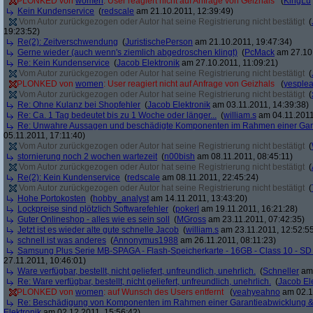
PLONKED von
women
: User reagiert nicht auf Anfrage von Geizhals
(
KingLu
Kein Kundenservice
(
redscale
am 21.10.2011, 12:39:49)
Vom Autor zurückgezogen oder Autor hat seine Registrierung nicht bestätigt
(
19:23:52)
Re(2): Zeitverschwendung
(
JuristischePerson
am 21.10.2011, 19:47:34)
Gerne wieder (auch wenn's ziemlich abgedroschen klingt)
(
PcMack
am 27.10.
Re: Kein Kundenservice
(
Jacob Elektronik
am 27.10.2011, 11:09:21)
Vom Autor zurückgezogen oder Autor hat seine Registrierung nicht bestätigt
(
PLONKED von
women
: User reagiert nicht auf Anfrage von Geizhals
(
yesple
Vom Autor zurückgezogen oder Autor hat seine Registrierung nicht bestätigt
(
Re: Ohne Kulanz bei Shopfehler
(
Jacob Elektronik
am 03.11.2011, 14:39:38)
Re: Ca. 1 Tag bedeutet bis zu 1 Woche oder länger...
(
william.s
am 04.11.2011
Re: Unwahre Aussagen und beschädigte Komponenten im Rahmen einer Gar
05.11.2011, 17:11:40)
Vom Autor zurückgezogen oder Autor hat seine Registrierung nicht bestätigt
(
stornierung noch 2 wochen wartezeit
(
n00bish
am 08.11.2011, 08:45:11)
Vom Autor zurückgezogen oder Autor hat seine Registrierung nicht bestätigt
(
Re(2): Kein Kundenservice
(
redscale
am 08.11.2011, 22:45:24)
Vom Autor zurückgezogen oder Autor hat seine Registrierung nicht bestätigt
(
Hohe Portokosten
(
hobby_analyst
am 14.11.2011, 13:43:20)
Lockpreise sind plötzlich Softwarefehler
(
pokerl
am 19.11.2011, 16:21:28)
Guter Onlineshop - alles wie es sein soll
(
MGross
am 23.11.2011, 07:42:35)
Jetzt ist es wieder alte gute schnelle Jacob
(
william.s
am 23.11.2011, 12:52:5
schnell ist was anderes
(
Annonymus1988
am 26.11.2011, 08:11:23)
Samsung Plus Serie MB-SPAGA - Flash-Speicherkarte - 16GB - Class 10 - 
27.11.2011, 10:46:01)
Ware verfügbar, bestellt, nicht geliefert, unfreundlich, unehrlich.
(
Schneller
am 
Re: Ware verfügbar, bestellt, nicht geliefert, unfreundlich, unehrlich.
(
Jacob El
PLONKED von
women
: auf Wunsch des Users entfernt
(
yeahyeahno
am 02.1
Re: Beschädigung von Komponenten im Rahmen einer Garantieabwicklung 
Elektronik
am 02.12.2011, 15:56:42)