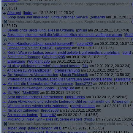
Vom Autor zurückgezogen oder Autor hat seine Registrierung nicht bestätigt
(
13:51:51)
Alles gut
(
Indro
am 15.12.2011, 11:25:34)
Shop lahm und überladen, unfreundlicher Service
(
pulsar99
am 18.12.2011, 
Vom Autor zurückgezogen oder Autor hat seine Registrierung nicht bestätigt
(
14:53:17)
Bereits dritte Bestellung, alles in Ordnung
(
phishi
am 20.12.2011, 13:14:40)
Bestellung storniert weil die Artikel plötzlich nicht mehr verfügbar waren
(
Gald
Vom Autor zurückgezogen oder Autor hat seine Registrierung nicht bestätigt
(
Mein Händlerprädikat:: empfehlenswert!!!
(
golem789
am 06.01.2012, 15:07:1
Besser geht`s nicht! DANKE!
(
kajemato
am 07.01.2012, 21:27:35)
Re(2): Ware verfügbar, bestellt, nicht geliefert, unfreundlich, unehrlich.
(
ebird
a
Schlechte Erfahrung
(
Wolfgang285
am 09.01.2012, 10:21:12)
Ergänzung
(
Wolfgang285
am 09.01.2012, 11:03:17)
Ist okay, nächstes mal wird's bestimmt besser
(
fda
am 12.01.2012, 20:32:24)
Angaben zu Versandkosten
(
bremsstrahlung
am 13.01.2012, 20:27:17)
Re: Angaben zu Versandkosten
(
Jacob Elektronik
am 17.01.2012, 13:59:33)
Professioneller Verkäufer, absolutes Vertrauen aber noch Defizite
(
asystems
a
Mir fehlt die Übergabe der Paketnummer
(
boris2727
am 28.01.2012, 15:01:4
Ich traue nur wenigen Shops...
(
AndyEee
am 31.01.2012, 09:18:30)
SUPER
(
Mortl3000
am 01.02.2012, 17:16:09)
Sehr misstrauisches Unternehmen
(
InterEureka
am 03.02.2012, 21:45:02)
Super Abwicklung und schnelle Lieferung.Gibt es nicht mehr oft.
(
Chesstom
am
Wir sind immer wieder sehr zufrieden!
(
easyitsolutions
am 14.02.2012, 17:15:
Nicht voll zufrieden!
(
freud2008
am 17.02.2012, 16:20:30)
So muss es laufen.
(
Holger82
am 23.02.2012, 14:42:53)
Midland BT Next Twin - alles ok, gerne wieder!
(
frosti5
am 27.02.2012, 16:26:
Vom Autor zurückgezogen oder Autor hat seine Registrierung nicht bestätigt
(
super Shop
(
Mario Reinsch @FB
am 06.03.2012, 16:08:05)
Sehr guter Service inkl. Reklamation
(
svenssson
am 09.03.2012, 23:12:17)