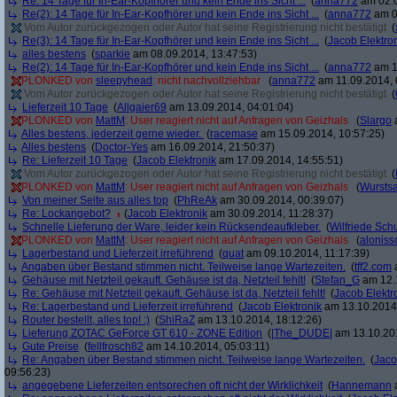
Re: 14 Tage für In-Ear-Kopfhörer und kein Ende ins Sicht ...
(
anna772
am 02.0
Re(2): 14 Tage für In-Ear-Kopfhörer und kein Ende ins Sicht ...
(
anna772
am 0
Vom Autor zurückgezogen oder Autor hat seine Registrierung nicht bestätigt
(
Re(3): 14 Tage für In-Ear-Kopfhörer und kein Ende ins Sicht ...
(
Jacob Elektro
alles bestens
(
sparkie
am 08.09.2014, 13:47:53)
Re(2): 14 Tage für In-Ear-Kopfhörer und kein Ende ins Sicht ...
(
anna772
am 1
PLONKED von
sleepyhead
: nicht nachvollziehbar
(
anna772
am 11.09.2014, 
Vom Autor zurückgezogen oder Autor hat seine Registrierung nicht bestätigt
(
Lieferzeit 10 Tage
(
Allgaier69
am 13.09.2014, 04:01:04)
PLONKED von
MattM
: User reagiert nicht auf Anfragen von Geizhals
(
Slargo
a
Alles bestens, jederzeit gerne wieder.
(
racemase
am 15.09.2014, 10:57:25)
Alles bestens
(
Doctor-Yes
am 16.09.2014, 21:50:37)
Re: Lieferzeit 10 Tage
(
Jacob Elektronik
am 17.09.2014, 14:55:51)
Vom Autor zurückgezogen oder Autor hat seine Registrierung nicht bestätigt
(
PLONKED von
MattM
: User reagiert nicht auf Anfragen von Geizhals
(
Wurstsa
Von meiner Seite aus alles top
(
PhReAk
am 30.09.2014, 00:39:07)
Re: Lockangebot?
(
Jacob Elektronik
am 30.09.2014, 11:28:37)
Schnelle Lieferung der Ware, leider kein Rücksendeaufkleber.
(
Wilfriede Sc
PLONKED von
MattM
: User reagiert nicht auf Anfragen von Geizhals
(
aloniss
Lagerbestand und Lieferzeit irreführend
(
quat
am 09.10.2014, 11:17:39)
Angaben über Bestand stimmen nicht. Teilweise lange Wartezeiten.
(
tff2.com
a
Gehäuse mit Netzteil gekauft. Gehäuse ist da, Netzteil fehlt!
(
Stefan_G
am 12.1
Re: Gehäuse mit Netzteil gekauft. Gehäuse ist da, Netzteil fehlt!
(
Jacob Elektr
Re: Lagerbestand und Lieferzeit irreführend
(
Jacob Elektronik
am 13.10.2014,
Router bestellt, alles top! :)
(
ShiRaZ
am 13.10.2014, 18:12:26)
Lieferung ZOTAC GeForce GT 610 - ZONE Edition
(
|The_DUDE|
am 13.10.201
Gute Preise
(
fellfrosch82
am 14.10.2014, 05:03:11)
Re: Angaben über Bestand stimmen nicht. Teilweise lange Wartezeiten.
(
Jaco
09:56:23)
angegebene Lieferzeiten entsprechen oft nicht der Wirklichkeit
(
Hannemann
a