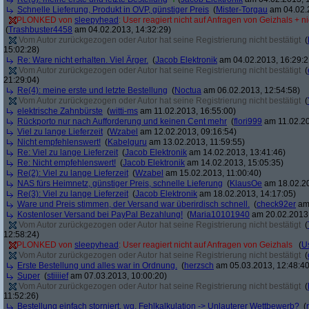
Schnelle Lieferung, Produkt in OVP, günstiger Preis
(
Mister-Torgau
am 04.02.2
PLONKED von
sleepyhead
: User reagiert nicht auf Anfragen von Geizhals + n
(
Trashbuster4458
am 04.02.2013, 14:32:29)
Vom Autor zurückgezogen oder Autor hat seine Registrierung nicht bestätigt
(
15:02:28)
Re: Ware nicht erhalten. Viel Ärger.
(
Jacob Elektronik
am 04.02.2013, 16:29:2
Vom Autor zurückgezogen oder Autor hat seine Registrierung nicht bestätigt
(
21:29:04)
Re(4): meine erste und letzte Bestellung
(
Noctua
am 06.02.2013, 12:54:58)
Vom Autor zurückgezogen oder Autor hat seine Registrierung nicht bestätigt
(
elektrische Zahnbürste
(
witti-ms
am 11.02.2013, 16:55:00)
Rückporto nur nach Aufforderung und keinen Cent mehr
(
flori999
am 11.02.20
Viel zu lange Lieferzeit
(
Wzabel
am 12.02.2013, 09:16:54)
Nicht empfehlenswert!
(
Kabelguru
am 13.02.2013, 11:59:55)
Re: Viel zu lange Lieferzeit
(
Jacob Elektronik
am 14.02.2013, 13:41:46)
Re: Nicht empfehlenswert!
(
Jacob Elektronik
am 14.02.2013, 15:05:35)
Re(2): Viel zu lange Lieferzeit
(
Wzabel
am 15.02.2013, 11:00:40)
NAS fürs Heimnetz, günstiger Preis, schnelle Lieferung
(
KlausOe
am 18.02.20
Re(3): Viel zu lange Lieferzeit
(
Jacob Elektronik
am 18.02.2013, 14:17:05)
Ware und Preis stimmen, der Versand war überirdisch schnell.
(
check92er
am 
Kostenloser Versand bei PayPal Bezahlung!
(
Maria10101940
am 20.02.2013,
Vom Autor zurückgezogen oder Autor hat seine Registrierung nicht bestätigt
(
12:58:24)
PLONKED von
sleepyhead
: User reagiert nicht auf Anfragen von Geizhals
(
U
Vom Autor zurückgezogen oder Autor hat seine Registrierung nicht bestätigt
(
Erste Bestellung und alles war in Ordnung.
(
herzsch
am 05.03.2013, 12:48:40
Super
(
stiiiief
am 07.03.2013, 10:00:20)
Vom Autor zurückgezogen oder Autor hat seine Registrierung nicht bestätigt
(
11:52:26)
Bestellung einfach storniert, wg. Fehlkalkulation -> Unlauterer Wettbewerb?
(