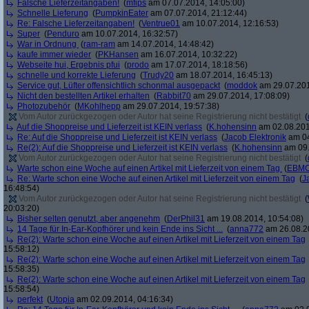
Falsche Lieferzeitangaben!
(
mfips
am 07.07.2014, 14:05:00)
Schnelle Lieferung
(
PumpkinEater
am 07.07.2014, 21:12:44)
Re: Falsche Lieferzeitangaben!
(
Ventrue01
am 10.07.2014, 12:16:53)
Super
(
Penduro
am 10.07.2014, 16:32:57)
War in Ordnung
(
ram-ram
am 14.07.2014, 14:48:42)
kaufe immer wieder
(
PKHansen
am 16.07.2014, 10:32:22)
Webseite hui, Ergebnis pfui
(
prodo
am 17.07.2014, 18:18:56)
schnelle und korrekte Lieferung
(
Trudy20
am 18.07.2014, 16:45:13)
Service gut, Lüfter offensichtlich schonmal ausgepackt
(
moddok
am 29.07.201
Nicht den bestellten Artikel erhalten
(
Rabbit70
am 29.07.2014, 17:08:09)
Photozubehör
(
MKohlhepp
am 29.07.2014, 19:57:38)
Vom Autor zurückgezogen oder Autor hat seine Registrierung nicht bestätigt
(
Auf die Shoppreise und Lieferzeit ist KEIN verlass
(
K.hohensinn
am 02.08.201
Re: Auf die Shoppreise und Lieferzeit ist KEIN verlass
(
Jacob Elektronik
am 04
Re(2): Auf die Shoppreise und Lieferzeit ist KEIN verlass
(
K.hohensinn
am 09.
Vom Autor zurückgezogen oder Autor hat seine Registrierung nicht bestätigt
(
Warte schon eine Woche auf einen Artikel mit Lieferzeit von einem Tag
(
EBMC
Re: Warte schon eine Woche auf einen Artikel mit Lieferzeit von einem Tag
(
J
16:48:54)
Vom Autor zurückgezogen oder Autor hat seine Registrierung nicht bestätigt
(
20:03:20)
Bisher selten genutzt, aber angenehm
(
DerPhil31
am 19.08.2014, 10:54:08)
14 Tage für In-Ear-Kopfhörer und kein Ende ins Sicht ...
(
anna772
am 26.08.20
Re(2): Warte schon eine Woche auf einen Artikel mit Lieferzeit von einem Tag
15:58:12)
Re(2): Warte schon eine Woche auf einen Artikel mit Lieferzeit von einem Tag
15:58:35)
Re(2): Warte schon eine Woche auf einen Artikel mit Lieferzeit von einem Tag
15:58:54)
perfekt
(
Utopia
am 02.09.2014, 04:16:34)