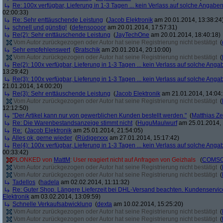
Re: 100x verfügbar, Lieferung in 1-3 Tagen ... kein Verlass auf solche Angaben
02:00:33)
Re: Sehr enttäuschende Leistung
(
Jacob Elektronik
am 20.01.2014, 13:38:24
schnell und günstig!
(
defensoooor
am 20.01.2014, 17:57:31)
Re(2): Sehr enttäuschende Leistung
(
JayTechOne
am 20.01.2014, 18:40:18)
Vom Autor zurückgezogen oder Autor hat seine Registrierung nicht bestätigt
(
Sehr empfehlenswert
(
Bratschik
am 20.01.2014, 20:10:00)
Vom Autor zurückgezogen oder Autor hat seine Registrierung nicht bestätigt
(
Re(2): 100x verfügbar, Lieferung in 1-3 Tagen ... kein Verlass auf solche Anga
13:29:42)
Re(3): 100x verfügbar, Lieferung in 1-3 Tagen ... kein Verlass auf solche Anga
21.01.2014, 14:00:20)
Re(3): Sehr enttäuschende Leistung
(
Jacob Elektronik
am 21.01.2014, 14:04:
Vom Autor zurückgezogen oder Autor hat seine Registrierung nicht bestätigt
(
12:12:50)
"Der Artikel kann nur von gewerblichen Kunden bestellt werden."
(
Matthias Ze
Re: Die Warenbestandsanzeige stimmt nicht
(
HuguMaulwurf
am 25.01.2014, 
Re:
(
Jacob Elektronik
am 25.01.2014, 21:54:05)
Alles ok, gerne wieder
(
Rüdigerxxx
am 27.01.2014, 15:17:42)
Re(4): 100x verfügbar, Lieferung in 1-3 Tagen ... kein Verlass auf solche Anga
00:33:42)
PLONKED von
MattM
: User reagiert nicht auf Anfragen von Geizhals
(
COMS
Vom Autor zurückgezogen oder Autor hat seine Registrierung nicht bestätigt
(
Vom Autor zurückgezogen oder Autor hat seine Registrierung nicht bestätigt
(
Tadellos
(
hadela
am 02.02.2014, 11:11:32)
Re: Guter Shop. Längere Lieferzeit bei DHL-Versand beachten. Kundenservice
Elektronik
am 03.02.2014, 13:09:59)
Schnelle Verkaufsabwicklung
(
dexta
am 10.02.2014, 15:25:20)
Vom Autor zurückgezogen oder Autor hat seine Registrierung nicht bestätigt
(
Vom Autor zurückgezogen oder Autor hat seine Registrierung nicht bestätigt
(