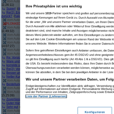
Vom Autor zurückgezogen oder Autor hat seine Registrierung nicht bestätigt
(
11:26:11)
Ihre Privatsphäre ist uns wichtig
Super!
(
iljaa
am 10.05.2012, 13:18:23)
Re(2): Erst angebliche Lagerware nicht liefern, dann falsche Ware liefern - 
Wir und unsere
1019
-Partner speichern und greifen auf personenbezo
zurück?
(
hajuq
am 11.05.2012, 09:01:26)
eindeutige Kennungen auf Ihrem Gerät zu. Durch Auswahl von Akzeptier
Vom Autor zurückgezogen oder Autor hat seine Registrierung nicht bestätigt
(
für die unter „Wir und unsere Partner verarbeiten Daten, um Ihnen Dien
PLONKED von
sleepyhead
: User reagiert nicht auf Anfragen von Geizhals
(
T
Durch Auswahl von Alle ablehnen oder Widerruf Ihrer Einwilligung werde
Vom Autor zurückgezogen oder Autor hat seine Registrierung nicht bestätigt
(
deaktiviert sind, sind manche Inhalte und Anzeigen möglicherweise nicht
11:49:32)
Vom Autor zurückgezogen oder Autor hat seine Registrierung nicht bestätigt
(
dieses Menü jederzeit wieder aufrufen, um Ihre Einstellungen zu ändern 
Vom Autor zurückgezogen oder Autor hat seine Registrierung nicht bestätigt
(
Sie auf den Link Cookie-Einstellungen am unteren Rand der Webseite kli
Vom Autor zurückgezogen oder Autor hat seine Registrierung nicht bestätigt
(
unseres Website. Weitere Informationen finden Sie in unserer Datensch
14:07:27)
Vom Autor zurückgezogen oder Autor hat seine Registrierung nicht bestätigt
(
Sofern Ihre getroffenen Einstellungen auch Anbieter umfassen, die Daten
Vom Autor zurückgezogen oder Autor hat seine Registrierung nicht bestätigt
(
Angemessenheitsbeschlusses gem Art 45 DSGVO und ohne geeignete G
Re: Vorsicht bei diesem Händler
(
Jacob Elektronik
am 04.06.2012, 16:07:05)
so gilt Ihre Einwilligung auch hierfür (Art 49 Abs 1 lit a DSGVO). Dies gi
Ware und Preis top, aber Lieferung verbesserungswürdig
(
pjt-foto
am 05.06.2
die USA. Es besteht insbesondere das Risiko, dass Ihre Daten durch B
korrekte und schnelle Abwicklung der Bestellung
(
WilhelmS
am 05.06.2012, 1
Überwachungszwecken verarbeitet werden können, möglicherweise auc
Re(2): Vorsicht bei diesem Händler
(
windy112
am 08.06.2012, 11:00:31)
können Sie abstellen, in dem Sie bei dem jeweiligen Anbieter in der Liste
Besser und schneller geht nicht!
(
Irina Demskaya @FB
am 12.06.2012, 07:09
Netter Kundenservice, superschnelle Lieferung
(
markuscha
am 12.06.2012, 1
Wir und unsere Partner verarbeiten Daten, um Folg
Vom Autor zurückgezogen oder Autor hat seine Registrierung nicht bestätigt
(
Bestellung einfach storniert
(
Trashbuster4458
am 13.06.2012, 14:29:12)
Endgeräteeigenschaften zur Identifikation aktiv abfragen. Verwendung 
Vom Autor zurückgezogen oder Autor hat seine Registrierung nicht bestätigt
(
Zugriff auf Informationen auf einem Endgerät. Personalisierte Werbung
Vom Autor zurückgezogen oder Autor hat seine Registrierung nicht bestätigt
(
und der Performance von Inhalten, Zielgruppenforschung sowie Entwic
15:25:09)
Liste der Partner (Lieferanten)
Zuverlässig und freundlich
(
Intel Fanboy
am 20.06.2012, 15:41:38)
Guter Händler
(
MidnightJam
am 26.06.2012, 16:56:21)
Sehr gut
(
Bosko
am 26.06.2012, 19:12:00)
Vom Autor zurückgezogen oder Autor hat seine Registrierung nicht bestätigt
(
Konfigurieren