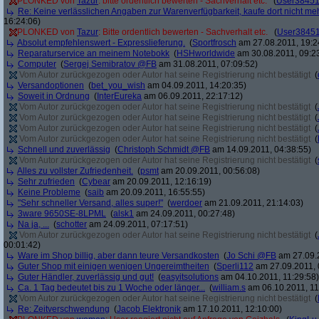
PLONKED von
Tazur
: bitte ordentlich bewerten - Sachverhalt etc.
(
User3845
Re: Keine verlässlichen Angaben zur Warenverfügbarkeit, kaufe dort nicht me
16:24:06)
PLONKED von
Tazur
: Bitte ordentlich bewerten - Sachverhalt etc.
(
User3845
Absolut empfehlenswert - Expresslieferung.
(
Sportfrosch
am 27.08.2011, 19:2
Reparaturservice an meinem Notebokk
(
HSHworldwide
am 30.08.2011, 09:2
Computer
(
Sergej Semibratov @FB
am 31.08.2011, 07:09:52)
Vom Autor zurückgezogen oder Autor hat seine Registrierung nicht bestätigt
(
Versandoptionen
(
bet_you_wish
am 04.09.2011, 14:20:35)
Soweit in Ordnung
(
InterEureka
am 06.09.2011, 22:17:12)
Vom Autor zurückgezogen oder Autor hat seine Registrierung nicht bestätigt
(
Vom Autor zurückgezogen oder Autor hat seine Registrierung nicht bestätigt
(
Vom Autor zurückgezogen oder Autor hat seine Registrierung nicht bestätigt
(
Vom Autor zurückgezogen oder Autor hat seine Registrierung nicht bestätigt
(
Schnell und zuverlässig
(
Christoph Schmidt @FB
am 14.09.2011, 04:38:55)
Vom Autor zurückgezogen oder Autor hat seine Registrierung nicht bestätigt
(
Alles zu vollster Zufriedenheit.
(
psmt
am 20.09.2011, 00:56:08)
Sehr zufrieden
(
Cybear
am 20.09.2011, 12:16:19)
Keine Probleme
(
saib
am 20.09.2011, 16:55:55)
"Sehr schneller Versand, alles super!"
(
werdoer
am 21.09.2011, 21:14:03)
3ware 9650SE-8LPML
(
alsk1
am 24.09.2011, 00:27:48)
Na ja, ...
(
schotter
am 24.09.2011, 07:17:51)
Vom Autor zurückgezogen oder Autor hat seine Registrierung nicht bestätigt
(
00:01:42)
Ware im Shop billig, aber dann teure Versandkosten
(
Jo Schi @FB
am 27.09.2
Guter Shop mit einigen wenigen Ungereimtheiten
(
Sperli112
am 27.09.2011, 
Guter Händler, zuverlässig und gut!
(
easyitsolutions
am 04.10.2011, 11:29:58)
Ca. 1 Tag bedeutet bis zu 1 Woche oder länger...
(
william.s
am 06.10.2011, 11
Vom Autor zurückgezogen oder Autor hat seine Registrierung nicht bestätigt
(
Re: Zeitverschwendung
(
Jacob Elektronik
am 17.10.2011, 12:10:00)