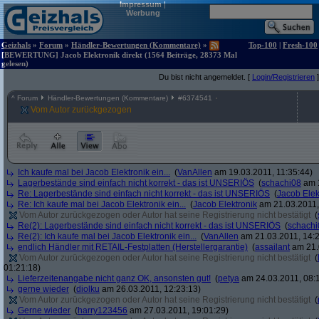
Impressum
|
Werbung
Geizhals
»
Forum
»
Händler-Bewertungen (Kommentare)
»
Top-100
|
Fresh-100
[BEWERTUNG] Jacob Elektronik direkt (1564 Beiträge, 28373 Mal
gelesen)
Du bist nicht angemeldet. [
Login/Registrieren
]
^
Forum
Händler-Bewertungen (Kommentare)
#
6374541
Vom Autor zurückgezogen
Ich kaufe mal bei Jacob Elektronik ein...
(
VanAllen
am 19.03.2011, 11:35:44)
Lagerbestände sind einfach nicht korrekt - das ist UNSERIÖS
(
schachi08
am 1
Re: Lagerbestände sind einfach nicht korrekt - das ist UNSERIÖS
(
Jacob Elek
Re: Ich kaufe mal bei Jacob Elektronik ein...
(
Jacob Elektronik
am 21.03.2011,
Vom Autor zurückgezogen oder Autor hat seine Registrierung nicht bestätigt
(
Re(2): Lagerbestände sind einfach nicht korrekt - das ist UNSERIÖS
(
schachi
Re(2): Ich kaufe mal bei Jacob Elektronik ein...
(
VanAllen
am 21.03.2011, 14:2
endlich Händler mit RETAIL-Festplatten (Herstellergarantie)
(
assailant
am 21.
Vom Autor zurückgezogen oder Autor hat seine Registrierung nicht bestätigt
(
01:21:18)
Lieferzeitenangabe nicht ganz OK, ansonsten gut!
(
petya
am 24.03.2011, 08:1
gerne wieder
(
diolku
am 26.03.2011, 12:23:13)
Vom Autor zurückgezogen oder Autor hat seine Registrierung nicht bestätigt
(
Gerne wieder
(
harry123456
am 27.03.2011, 19:01:29)