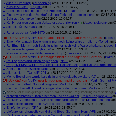
Alles in Ordnung!
(
csi-shopping
am 01.12.2015, 01:02:25)
Klasse Service!
(
Enigma
am 01.12.2015, 11:14:24)
Bereits mehrfach bestellt - nie Probleme
(
Jim Beam1
am 01.12.2015, 17:11:4
Finger weg von dem Verkäufer Jacob Elektronik
(
cosmicforce
am 02.12.2015
Sehr gut
(
be_myself
am 02.12.2015, 12:09:27)
Re: Finger weg von dem Verkäufer Jacob Elektronik
(
Jacob Elektronik
am 03
alles gut 👍
(
Sema83
am 04.12.2015, 16:03:06)
Re: alles gut 👍
(
birdy1970
am 08.12.2015, 11:16:19)
PLONKED von
MattM
: User reagiert nicht auf Anfragen von Geizhals
(
knipser
Einen Monat nach Bestellung immer noch keine Ware erhalten...
(
TonyG
am 1
Re: Einen Monat nach Bestellung immer noch keine Ware erhalten...
(
Jacob E
Immer wieder gerne
(
Cyborg70
am 22.12.2015, 15:13:58)
Preiswerter und empfehlenswerter Shop
(
mannitou
am 22.12.2015, 23:42:43)
PLONKED von
MattM
: User reagiert nicht auf Anfragen von Geizhals
(
Bokni
a
Re: Lagerbestand falsch angegeben
(
ctb55
am 24.12.2015, 13:42:28)
Re(2): NIEMAL WIEDER! VORSICHT! Hat kein Leiger und valse Informatione
Sehr zufrieden
(
Schreibtrainer
am 28.12.2015, 12:09:32)
alles bestens
(
DanielP1701
am 28.12.2015, 14:11:32)
Meine Bestellung wurde kurzfristig und korrekt abgewickelt.
(
VA
am 28.12.201
PLONKED von
MattM
: user für rückfragen nicht erreichbar
(
Martin Schmut @
Portal mangelhaft, Support langsam
(
MartinT
am 06.01.2016, 19:30:32)
mehrfach bestellt, Lieferfrist eingehalten oder unterboten
(
Mark9
am 17.01.201
Vom Autor zurückgezogen oder Autor hat seine Registrierung nicht bestätigt
(
Nicht zu empfehlen! Kohle nehmen und das war es!
(
Pascal Langohr @FB
am
Re: Nicht zu empfehlen! Kohle nehmen und das war es!
(
Jacob Elektronik
am 
Vorbildliche Rücknahme - Großes Lob
(
retirde
am 26.01.2016, 11:28:30)
Empfehlenswert!
(
JPP
am 26.01.2016, 13:55:04)
Lieferzeiten jehenseits von Gut und Böse
(
Benjamin Horn @FB
am 27.01.2016
Re: Lieferzeiten jehenseits von Gut und Böse
(
Jacob Elektronik
am 27.01.2016