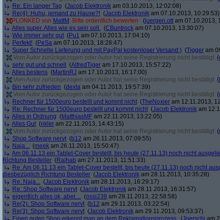
Re: Ein langer Tag
(
Jacob Elektronik
am 03.10.2013, 12:02:08)
Re(4): Huhu, jemand zu Hause?!
(
Jacob Elektronik
am 07.10.2013, 10:29:53)
PLONKED von
MattM
: Bitte ordentlich bewerten
(
juergen.ott
am 07.10.2013, 
Alles super. Alles wie es sein soll.
(
CBuntrock
am 07.10.2013, 13:30:07)
Wie immer sehr gut
(
Pu1
am 07.10.2013, 17:04:10)
Perfekt!
(
PeSa
am 07.10.2013, 18:28:47)
Super Schnelle Lieferung und mit PayPal kostenloser Versand:)
(
Tigger
am 09
Vom Autor zurückgezogen oder Autor hat seine Registrierung nicht bestätigt
(
sehr gut und schnell
(
AlfredTiger
am 17.10.2013, 15:57:22)
Alles bestens
(
MartinRJ
am 17.10.2013, 16:17:00)
Vom Autor zurückgezogen oder Autor hat seine Registrierung nicht bestätigt
(
Bin sehr zufrieden
(
dexta
am 04.11.2013, 19:57:39)
Vom Autor zurückgezogen oder Autor hat seine Registrierung nicht bestätigt
(
Rechner für 1500euro bestellt und kommt nicht
(
TheNoxier
am 12.11.2013, 12
Re: Rechner für 1500euro bestellt und kommt nicht
(
Jacob Elektronik
am 12.1
Alles in Ordnung
(
MatthiasMF
am 22.11.2013, 13:22:05)
Alles Gut
(
nkler
am 22.11.2013, 14:43:15)
Vom Autor zurückgezogen oder Autor hat seine Registrierung nicht bestätigt
(
Shop Software nervt
(
b12
am 26.11.2013, 07:09:55)
Naja...
(
meek
am 26.11.2013, 15:50:47)
Am 06.11.13 ein Tablet-Cover bestellt, bis heute (27.11.13) noch nicht ausgelie
Richtung Besteller
(
Rajhab
am 27.11.2013, 11:51:33)
Re: Am 06.11.13 ein Tablet-Cover bestellt, bis heute (27.11.13) noch nicht ausge
diesbezüglich Richtung Besteller
(
Jacob Elektronik
am 28.11.2013, 10:35:28)
Re: Naja...
(
Jacob Elektronik
am 28.11.2013, 16:29:17)
Re: Shop Software nervt
(
Jacob Elektronik
am 28.11.2013, 16:31:57)
eigentlich alles ok, aber....
(
ossi239
am 28.11.2013, 22:58:58)
Re(2): Shop Software nervt
(
b12
am 29.11.2013, 03:22:54)
Re(3): Shop Software nervt
(
Jacob Elektronik
am 29.11.2013, 09:53:37)
Einen guten Shop erkennt man an dem Reklamationsprozess.
(
Joerschi
am 29