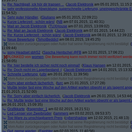
13:10:57)
Re: Nachtigall, ick hör dir trapsen ...
(
Jacob Elektronik
am 05.01.2015, 11:15:2
sehr professionelle Abwicklung, superschnelle Lieferung, uneingeschränkte 
11:54:52)
Sehr guter Händler,
(
Giuliano
am 05.01.2015, 22:09:21)
Kurze Lieferzeit - schön wärs!
(
NB
am 07.01.2015, 11:40:31)
Mail an Jacob Elektronik
(
TUXHouse
am 07.01.2015, 13:09:02)
Re: Mail an Jacob Elektronik
(
Jacob Elektronik
am 07.01.2015, 14:44:22)
Re: Kurze Lieferzeit - schön wärs!
(
Jacob Elektronik
am 08.01.2015, 12:39:22
Neue Bewertung
(
TeholBeddict
am 08.01.2015, 19:45:25)
Vom Autor zurückgezogen oder Autor hat seine Registrierung nicht bestätigt
(
11:09:44)
sony Headset sbh52
(
Sascha Hentschel @FB
am 12.01.2015, 17:06:21)
PLONKED von
women
: Die Bewertung kann noch immer nicht verifiziert werd
21:58:05)
Re: hier bestelle ich sicher nicht noch einmal!
(
Klaus Hansen
am 12.01.2015, 
Re: Doch nicht im Lagerbestand :(
(
Jacob Elektronik
am 14.01.2015, 15:13:32
Schnelle Lieferung
(
ulbi
am 20.01.2015, 11:39:56)
Vom Autor zurückgezogen oder Autor hat seine Registrierung nicht bestätigt
(
Sorry aber einfach lächerlich.
(
turc
am 21.01.2015, 17:27:28)
Mußte leider fast eine Woche auf den Artikel warten obwohl er als lagernt an
21.01.2015, 21:52:00)
Re: Sorry aber einfach lächerlich.
(
Jacob Elektronik
am 26.01.2015, 14:53:44
Re: Mußte leider fast eine Woche auf den Artikel warten obwohl er als lagern
am 26.01.2015, 15:09:35)
Grafikkarte
(
fragender_1
am 02.02.2015, 16:21:51)
Led Lenser von Zweibrüder
(
lammers
am 03.02.2015, 09:53:37)
Top Ware zu unschlagbarem Preis
(
cybershadow
am 12.02.2015, 21:48:13)
Vom Autor zurückgezogen oder Autor hat seine Registrierung nicht bestätigt
(
Vom Autor zurückgezogen oder Autor hat seine Registrierung nicht bestätigt
(
Gut, gerne wieder.
(
Faighter
am 02.03.2015, 11:40:56)