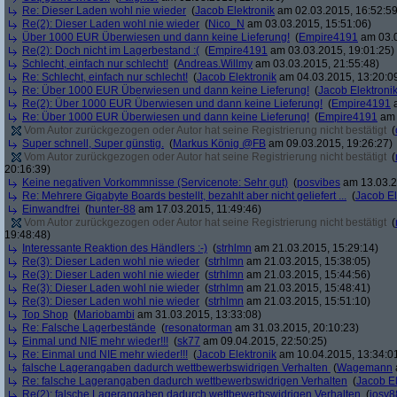
Re: Dieser Laden wohl nie wieder
(
Jacob Elektronik
am 02.03.2015, 16:52:59
Re(2): Dieser Laden wohl nie wieder
(
Nico_N
am 03.03.2015, 15:51:06)
Über 1000 EUR Überwiesen und dann keine Lieferung!
(
Empire4191
am 03.0
Re(2): Doch nicht im Lagerbestand :(
(
Empire4191
am 03.03.2015, 19:01:25)
Schlecht, einfach nur schlecht!
(
Andreas.Willmy
am 03.03.2015, 21:55:48)
Re: Schlecht, einfach nur schlecht!
(
Jacob Elektronik
am 04.03.2015, 13:20:0
Re: Über 1000 EUR Überwiesen und dann keine Lieferung!
(
Jacob Elektroni
Re(2): Über 1000 EUR Überwiesen und dann keine Lieferung!
(
Empire4191
a
Re: Über 1000 EUR Überwiesen und dann keine Lieferung!
(
Empire4191
am 
Vom Autor zurückgezogen oder Autor hat seine Registrierung nicht bestätigt
(
Super schnell, Super günstig.
(
Markus König @FB
am 09.03.2015, 19:26:27)
Vom Autor zurückgezogen oder Autor hat seine Registrierung nicht bestätigt
(
20:16:39)
Keine negativen Vorkommnisse (Servicenote: Sehr gut)
(
posvibes
am 13.03.2
Re: Mehrere Gigabyte Boards bestellt, bezahlt aber nicht geliefert ...
(
Jacob El
Einwandfrei
(
hunter-88
am 17.03.2015, 11:49:46)
Vom Autor zurückgezogen oder Autor hat seine Registrierung nicht bestätigt
(
19:48:48)
Interessante Reaktion des Händlers :-)
(
strhlmn
am 21.03.2015, 15:29:14)
Re(3): Dieser Laden wohl nie wieder
(
strhlmn
am 21.03.2015, 15:38:05)
Re(3): Dieser Laden wohl nie wieder
(
strhlmn
am 21.03.2015, 15:44:56)
Re(3): Dieser Laden wohl nie wieder
(
strhlmn
am 21.03.2015, 15:48:41)
Re(3): Dieser Laden wohl nie wieder
(
strhlmn
am 21.03.2015, 15:51:10)
Top Shop
(
Mariobambi
am 31.03.2015, 13:33:08)
Re: Falsche Lagerbestände
(
resonatorman
am 31.03.2015, 20:10:23)
Einmal und NIE mehr wieder!!!
(
sk77
am 09.04.2015, 22:50:25)
Re: Einmal und NIE mehr wieder!!!
(
Jacob Elektronik
am 10.04.2015, 13:34:0
falsche Lagerangaben dadurch wettbewerbswidrigen Verhalten
(
Wagemann
Re: falsche Lagerangaben dadurch wettbewerbswidrigen Verhalten
(
Jacob El
Re(2): falsche Lagerangaben dadurch wettbewerbswidrigen Verhalten
(
josy8