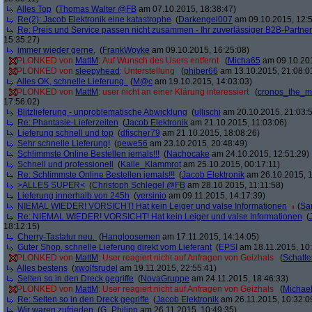
Alles Top
(
Thomas Walter @FB
am 07.10.2015, 18:38:47)
Re(2): Jacob Elektronik eine katastrophe
(
Darkengel007
am 09.10.2015, 12:5
Re: Preis und Service passen nicht zusammen - Ihr zuverlässiger B2B-Partner
15:35:27)
immer wieder gerne.
(
FrankWoyke
am 09.10.2015, 16:25:08)
PLONKED von
MattM
: Auf Wunsch des Users entfernt
(
Micha65
am 09.10.201
PLONKED von
sleepyhead
: Unterstellung
(
phiber66
am 13.10.2015, 21:08:0
Alles OK, schnelle Lieferung.
(
M@c
am 19.10.2015, 14:03:03)
PLONKED von
MattM
: user nicht an einer Klärung interessiert
(
cronos_the_m
17:56:02)
Blitzlieferung - unproblematische Abwicklung
(
ullischi
am 20.10.2015, 21:03:
Re: Phantasie-Lieferzeiten
(
Jacob Elektronik
am 21.10.2015, 11:03:06)
Lieferung schnell und top
(
dfischer79
am 21.10.2015, 18:08:26)
Sehr schnelle Lieferung!
(
pewe56
am 23.10.2015, 20:48:49)
Schlimmste Online Bestellen jemals!!!
(
Nachocake
am 24.10.2015, 12:51:29)
Schnell und professionell
(
Kalle_Klammrot
am 25.10.2015, 00:17:11)
Re: Schlimmste Online Bestellen jemals!!!
(
Jacob Elektronik
am 26.10.2015, 1
>ALLES SUPER<
(
Christoph Schlegel @FB
am 28.10.2015, 11:11:58)
Lieferung innerhalb von 245h
(
yersinio
am 09.11.2015, 14:17:39)
NIEMAL WIEDER! VORSICHT! Hat kein Leiger und valse Informationen
(
Sa
Re: NIEMAL WIEDER! VORSICHT! Hat kein Leiger und valse Informationen
(
18:12:15)
Cherry-Tastatur neu.
(
Hangloosemen
am 17.11.2015, 14:14:05)
Guter Shop, schnelle Lieferung direkt vom Lieferant
(
EPSI
am 18.11.2015, 10:
PLONKED von
MattM
: User reagiert nicht auf Anfragen von Geizhals
(
Schatte
Alles bestens
(
xwolfsrudel
am 19.11.2015, 22:55:41)
Selten so in den Dreck gegriffe
(
NovaGruppe
am 24.11.2015, 18:46:33)
PLONKED von
MattM
: User reagiert nicht auf Anfragen von Geizhals
(
Michae
Re: Selten so in den Dreck gegriffe
(
Jacob Elektronik
am 26.11.2015, 10:32:0
Wir waren zufrieden
(
G_Philipp
am 26.11.2015, 10:49:35)