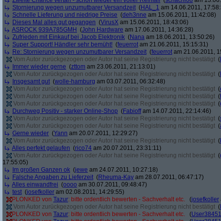
Zweite Chance vertan - schon wieder ein voller Reinfall
(
schachi08
am 13.06.
Stornierung wegen unzumutbarer Versandzeit
(
HAL_1
am 14.06.2011, 17:58:
Schnelle Lieferung und niedrige Preise
(
deh3nne
am 15.06.2011, 11:42:08)
Dieses Mal alles gut gegangen
(
VirusX
am 15.06.2011, 18:43:06)
ASROCK 939A785GMH
(
John Hardware
am 17.06.2011, 14:36:28)
Zufrieden mit Einkauf bei Jacob Elektronik
(
Nana
am 18.06.2011, 13:50:26)
Super Support! Händler sehr bemüht!
(
feuerrot
am 21.06.2011, 15:15:31)
Re: Stornierung wegen unzumutbarer Versandzeit
(
feuerrot
am 21.06.2011, 1
Vom Autor zurückgezogen oder Autor hat seine Registrierung nicht bestätigt
(
Immer wieder gerne
(
zttom
am 23.06.2011, 21:13:01)
Vom Autor zurückgezogen oder Autor hat seine Registrierung nicht bestätigt
(
Insgesamt gut
(
wolle-hamburg
am 03.07.2011, 06:32:48)
Vom Autor zurückgezogen oder Autor hat seine Registrierung nicht bestätigt
(
Vom Autor zurückgezogen oder Autor hat seine Registrierung nicht bestätigt
(
Vom Autor zurückgezogen oder Autor hat seine Registrierung nicht bestätigt
(
Durchweg Positiv - starker Online-Shop
(
Fabioff
am 14.07.2011, 22:14:46)
Vom Autor zurückgezogen oder Autor hat seine Registrierung nicht bestätigt
(
Vom Autor zurückgezogen oder Autor hat seine Registrierung nicht bestätigt
(
Gerne wieder
(
Yann
am 20.07.2011, 12:29:27)
Vom Autor zurückgezogen oder Autor hat seine Registrierung nicht bestätigt
(
Alles perfekt gelaufen
(
rico74
am 20.07.2011, 23:31:11)
Vom Autor zurückgezogen oder Autor hat seine Registrierung nicht bestätigt
(
17:55:05)
Im großen Ganzen ok
(
jewe
am 24.07.2011, 10:27:18)
Falsche Angaben zu Lieferzeit
(
Rheuma-Kay
am 28.07.2011, 06:47:17)
Alles einwandfrei
(
oooo
am 30.07.2011, 09:48:47)
test
(
josefkoller
am 02.08.2011, 14:29:55)
PLONKED von
Tazur
: bitte ordentlich bewerten - Sachverhalt etc.
(
josefkoller
Vom Autor zurückgezogen oder Autor hat seine Registrierung nicht bestätigt
(
PLONKED von
Tazur
: bitte ordentlich bewerten - Sachverhalt etc.
(
User3845