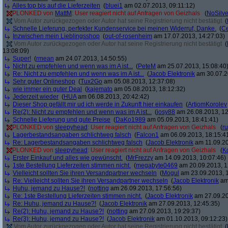
Alles top bis auf die Lieferzeiten
(
bluei1
am 02.07.2013, 09:11:12)
PLONKED von
MattM
: User reagiert nicht auf Anfragen von Geizhals
(
NoSilve
Vom Autor zurückgezogen oder Autor hat seine Registrierung nicht bestätigt
(
Schnelle Lieferung, perfekter Kundenservice bei meinen Widerruf, Danke.
(
C
Inzwischen mein Lieblingsshop
(
out-of-rosenheim
am 17.07.2013, 14:27:03)
Vom Autor zurückgezogen oder Autor hat seine Registrierung nicht bestätigt
(
13:08:09)
Super!
(
rmean
am 24.07.2013, 14:50:55)
Nicht zu empfehlen und wenn was im A ist...
(
PeteM
am 25.07.2013, 15:08:40
Re: Nicht zu empfehlen und wenn was im A ist...
(
Jacob Elektronik
am 30.07.2
Sehr guter Onlineshop
(
Tux2Go
am 05.08.2013, 12:37:08)
wie immer ein guter Deal
(
kajemato
am 05.08.2013, 18:12:32)
Jederzeit wieder
(
HUA
am 06.08.2013, 20:42:42)
Dieser Shop gefällt mir ud ich werde in Zukunft hier einkaufen
(
ArtjomKorolev
Re(2): Nicht zu empfehlen und wenn was im A ist...
(
josy88
am 26.08.2013, 12
Schnelle Lieferung und gute Preise
(
DaKo1989
am 05.09.2013, 18:41:41)
PLONKED von
sleepyhead
: User reagiert nicht auf Anfragen von Geizhals
(
r
Lagerbestandsangaben schlichtweg falsch
(
Falcon1
am 06.09.2013, 18:15:4
Re: Lagerbestandsangaben schlichtweg falsch
(
Jacob Elektronik
am 11.09.20
PLONKED von
sleepyhead
: User reagiert nicht auf Anfragen von Geizhals
(
K
Erster Einkauf und alles wie gewünscht.
(
MrFrezzy
am 14.09.2013, 10:07:46)
1ste Bestellung Lieferzeiten stimmen nicht.
(
megabyte0469
am 20.09.2013, 1
Vielleicht sollten Sie ihren Versandpartner wechseln
(
Mogul
am 23.09.2013, 1
Re: Vielleicht sollten Sie ihren Versandpartner wechseln
(
Jacob Elektronik
am 
Huhu, jemand zu Hause?!
(
notting
am 26.09.2013, 17:56:56)
Re: 1ste Bestellung Lieferzeiten stimmen nicht.
(
Jacob Elektronik
am 27.09.20
Re: Huhu, jemand zu Hause?!
(
Jacob Elektronik
am 27.09.2013, 12:45:35)
Re(2): Huhu, jemand zu Hause?!
(
notting
am 27.09.2013, 19:29:37)
Re(3): Huhu, jemand zu Hause?!
(
Jacob Elektronik
am 01.10.2013, 09:12:23)
Vom Autor zurückgezogen oder Autor hat seine Registrierung nicht bestätigt
(