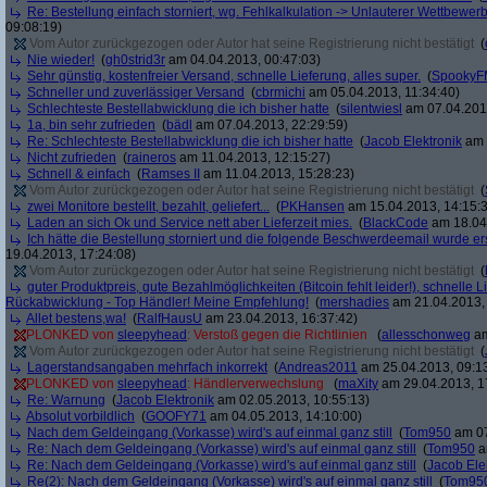
Re: Bestellung einfach storniert, wg. Fehlkalkulation -> Unlauterer Wettbewer
09:08:19)
Vom Autor zurückgezogen oder Autor hat seine Registrierung nicht bestätigt
(
Nie wieder!
(
gh0strid3r
am 04.04.2013, 00:47:03)
Sehr günstig, kostenfreier Versand, schnelle Lieferung, alles super.
(
SpookyF
Schneller und zuverlässiger Versand
(
cbrmichi
am 05.04.2013, 11:34:40)
Schlechteste Bestellabwicklung die ich bisher hatte
(
silentwiesl
am 07.04.2013
1a, bin sehr zufrieden
(
bädl
am 07.04.2013, 22:29:59)
Re: Schlechteste Bestellabwicklung die ich bisher hatte
(
Jacob Elektronik
am 
Nicht zufrieden
(
raineros
am 11.04.2013, 12:15:27)
Schnell & einfach
(
Ramses II
am 11.04.2013, 15:28:23)
Vom Autor zurückgezogen oder Autor hat seine Registrierung nicht bestätigt
(
zwei Monitore bestellt, bezahlt, geliefert...
(
PKHansen
am 15.04.2013, 14:15:
Laden an sich Ok und Service nett aber Lieferzeit mies.
(
BlackCode
am 18.04.
Ich hätte die Bestellung storniert und die folgende Beschwerdeemail wurde ers
19.04.2013, 17:24:08)
Vom Autor zurückgezogen oder Autor hat seine Registrierung nicht bestätigt
(
guter Produktpreis, gute Bezahlmöglichkeiten (Bitcoin fehlt leider!), schnelle L
Rückabwicklung - Top Händler! Meine Empfehlung!
(
mershadies
am 21.04.2013, 
Allet bestens,wa!
(
RalfHausU
am 23.04.2013, 16:37:42)
PLONKED von
sleepyhead
: Verstoß gegen die Richtlinien
(
allesschonweg
am
Vom Autor zurückgezogen oder Autor hat seine Registrierung nicht bestätigt
(
Lagerstandsangaben mehrfach inkorrekt
(
Andreas2011
am 25.04.2013, 09:1
PLONKED von
sleepyhead
: Händlerverwechslung
(
maXity
am 29.04.2013, 1
Re: Warnung
(
Jacob Elektronik
am 02.05.2013, 10:55:13)
Absolut vorbildlich
(
GOOFY71
am 04.05.2013, 14:10:00)
Nach dem Geldeingang (Vorkasse) wird's auf einmal ganz still
(
Tom950
am 07
Re: Nach dem Geldeingang (Vorkasse) wird's auf einmal ganz still
(
Tom950
a
Re: Nach dem Geldeingang (Vorkasse) wird's auf einmal ganz still
(
Jacob Ele
Re(2): Nach dem Geldeingang (Vorkasse) wird's auf einmal ganz still
(
Tom95