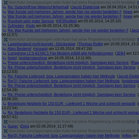
Vom Autor zurückgezogen oder Autor hat seine Registrierung nicht bestätigt
(
Re: Gutschrift bei Widerruf fehlerhaft
(
Jacob Elektronik
am 28.04.2014, 14:51:
War Kunde seit mehreren Jahren, werde hier nie wieder bestellen !!
(
jewe
am 
War Kunde seit mehreren Jahren, werde hier nie wieder bestellen !!
(
jewe
am 
Rundum sehr guter Service
(
HPZKrefeld
am 05.05.2014, 14:25:10)
Zufrieden
(
Hoto
am 06.05.2014, 01:25:36)
Re: War Kunde seit mehreren Jahren, werde hier nie wieder bestellen !!
(
Jaco
09:11:57)
Vom Autor zurückgezogen oder Autor hat seine Registrierung nicht bestätigt
(
Lagerbestand nicht korrekt - Glücksspiel
(
Thomas Rottig
am 10.05.2014, 15:3
Alles Bestens!
(
niceaigi
am 12.05.2014, 09:47:28)
Longshine LCS-8156C1 Fax Modem erfüllt alle Anforderungen
(
JEB4
am 12.0
[snip]
(
goldenstarshine
am 16.05.2014, 13:11:00)
Preise unterschiedlich, Bestellung nicht möglich, Samstags kein Service
(
Rap
Re: Preise unterschiedlich, Bestellung nicht möglich, Samstags kein Service
(
10:12:03)
Re: Falsche Lieferzeit- bzw. Lagerangaben haben hier Methode
(
Jacob Elekt
Re(2): Falsche Lieferzeit- bzw. Lagerangaben haben hier Methode
(
goldenst
Re: Preise unterschiedlich, Bestellung nicht möglich, Samstags kein Service
(
12:54:29)
Re: Preise unterschiedlich, Bestellung nicht möglich, Samstags kein Service
(
10:06:20)
Bestellung Netzteile für 150 EUR - Lieferzeit 1 Woche und schlecht verpackt
(
13:22:54)
Re: Bestellung Netzteile für 150 EUR - Lieferzeit 1 Woche und schlecht verpac
09:57:41)
Vom Autor zurückgezogen oder Autor hat seine Registrierung nicht bestätigt
(
Super
(
Ding
am 02.06.2014, 11:27:49)
Vom Autor zurückgezogen oder Autor hat seine Registrierung nicht bestätigt
(
Re(3): Falsche Lieferzeit- bzw. Lagerangaben haben hier Methode
(
mfips
am 