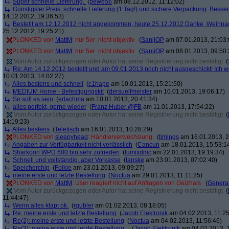
Super schnelle Lieferung.
(
pewe56
am 08.12.2012, 11:12:02)
Günstigster Preis, schnelle Lieferung (1 Tag!) und sichere Verpackung. Besser
14.12.2012, 19:36:53)
Bestellt am 12.12.2012 nicht angekommen, heute 25.12.2012 Danke, Weihna
25.12.2012, 19:25:21)
PLONKED von
MattM
: nur 5er  nicht objektiv
(
SanjiOP
am 07.01.2013, 21:03:
PLONKED von
MattM
: nur 5er  nicht objektiv
(
SanjiOP
am 08.01.2013, 09:50:
Vom Autor zurückgezogen oder Autor hat seine Registrierung nicht bestätigt
(
Re: Am 14.12.2012 bestellt und am 09.01.2013 noch nicht ausgeschickt! Ich w
10.01.2013, 14:02:27)
Alles bestens und schnell
(
c1hape
am 10.01.2013, 15:21:50)
MEDIUM Home - Befestigungskit
(
dersuelfmeister
am 10.01.2013, 19:06:17)
So soll es sein
(
erlachma
am 10.01.2013, 20:41:34)
alles perfekt, gerne wieder
(
Franz Huber @FB
am 11.01.2013, 17:54:22)
Vom Autor zurückgezogen oder Autor hat seine Registrierung nicht bestätigt
(
14:19:23)
Alles bestens
(
Telefisch
am 16.01.2013, 10:28:29)
PLONKED von
sleepyhead
: Händlerverwechslung
(
timings
am 16.01.2013, 2
Angaben zur Verfügbarkeit nicht verlässlich
(
Cancun
am 18.01.2013, 15:53:1
Sharkoon WPD 600 bin sehr zufrieden
(
lumixdmc
am 22.01.2013, 19:19:34)
Schnell und vollständig, aber Vorkasse
(
lanske
am 23.01.2013, 07:02:40)
Speicherchip
(
Folkie
am 23.01.2013, 09:09:27)
meine erste und letzte Bestellung
(
Noctua
am 29.01.2013, 11:11:25)
PLONKED von
MattM
: User reagiert nicht auf Anfragen von Geizhals
(
General
Vom Autor zurückgezogen oder Autor hat seine Registrierung nicht bestätigt
(
11:44:47)
Wenn alles klapt ok.
(
rgubler
am 01.02.2013, 08:18:05)
Re: meine erste und letzte Bestellung
(
Jacob Elektronik
am 04.02.2013, 11:25
Re(2): meine erste und letzte Bestellung
(
Noctua
am 04.02.2013, 11:56:46)
Re(3): meine erste und letzte Bestellung
(
Jacob Elektronik
am 04.02.2013, 1