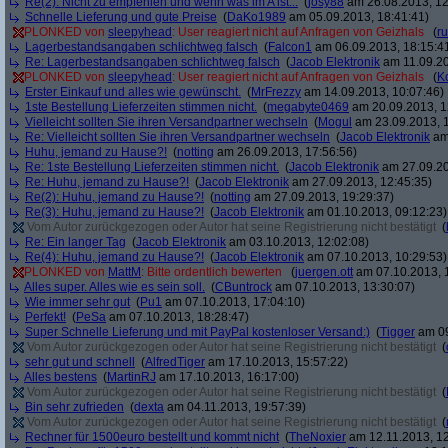
Re(2): Nicht zu empfehlen und wenn was im A ist...
(
josy88
am 26.08.2013, 12
Schnelle Lieferung und gute Preise
(
DaKo1989
am 05.09.2013, 18:41:41)
PLONKED von
sleepyhead
: User reagiert nicht auf Anfragen von Geizhals
(
r
Lagerbestandsangaben schlichtweg falsch
(
Falcon1
am 06.09.2013, 18:15:4
Re: Lagerbestandsangaben schlichtweg falsch
(
Jacob Elektronik
am 11.09.20
PLONKED von
sleepyhead
: User reagiert nicht auf Anfragen von Geizhals
(
K
Erster Einkauf und alles wie gewünscht.
(
MrFrezzy
am 14.09.2013, 10:07:46)
1ste Bestellung Lieferzeiten stimmen nicht.
(
megabyte0469
am 20.09.2013, 1
Vielleicht sollten Sie ihren Versandpartner wechseln
(
Mogul
am 23.09.2013, 1
Re: Vielleicht sollten Sie ihren Versandpartner wechseln
(
Jacob Elektronik
am 
Huhu, jemand zu Hause?!
(
notting
am 26.09.2013, 17:56:56)
Re: 1ste Bestellung Lieferzeiten stimmen nicht.
(
Jacob Elektronik
am 27.09.20
Re: Huhu, jemand zu Hause?!
(
Jacob Elektronik
am 27.09.2013, 12:45:35)
Re(2): Huhu, jemand zu Hause?!
(
notting
am 27.09.2013, 19:29:37)
Re(3): Huhu, jemand zu Hause?!
(
Jacob Elektronik
am 01.10.2013, 09:12:23)
Vom Autor zurückgezogen oder Autor hat seine Registrierung nicht bestätigt
(
Re: Ein langer Tag
(
Jacob Elektronik
am 03.10.2013, 12:02:08)
Re(4): Huhu, jemand zu Hause?!
(
Jacob Elektronik
am 07.10.2013, 10:29:53)
PLONKED von
MattM
: Bitte ordentlich bewerten
(
juergen.ott
am 07.10.2013, 
Alles super. Alles wie es sein soll.
(
CBuntrock
am 07.10.2013, 13:30:07)
Wie immer sehr gut
(
Pu1
am 07.10.2013, 17:04:10)
Perfekt!
(
PeSa
am 07.10.2013, 18:28:47)
Super Schnelle Lieferung und mit PayPal kostenloser Versand:)
(
Tigger
am 09
Vom Autor zurückgezogen oder Autor hat seine Registrierung nicht bestätigt
(
sehr gut und schnell
(
AlfredTiger
am 17.10.2013, 15:57:22)
Alles bestens
(
MartinRJ
am 17.10.2013, 16:17:00)
Vom Autor zurückgezogen oder Autor hat seine Registrierung nicht bestätigt
(
Bin sehr zufrieden
(
dexta
am 04.11.2013, 19:57:39)
Vom Autor zurückgezogen oder Autor hat seine Registrierung nicht bestätigt
(
Rechner für 1500euro bestellt und kommt nicht
(
TheNoxier
am 12.11.2013, 12