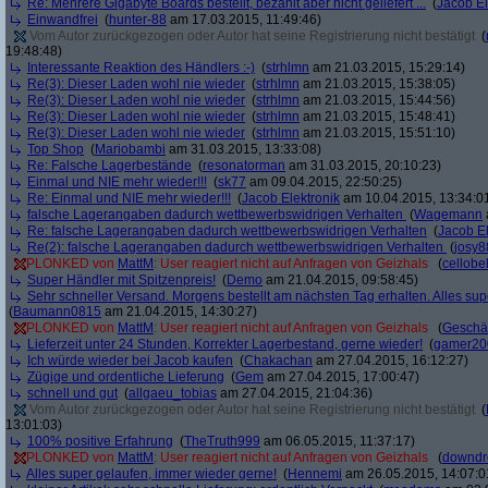
Re: Mehrere Gigabyte Boards bestellt, bezahlt aber nicht geliefert ...
(
Jacob El
Einwandfrei
(
hunter-88
am 17.03.2015, 11:49:46)
Vom Autor zurückgezogen oder Autor hat seine Registrierung nicht bestätigt
(
19:48:48)
Interessante Reaktion des Händlers :-)
(
strhlmn
am 21.03.2015, 15:29:14)
Re(3): Dieser Laden wohl nie wieder
(
strhlmn
am 21.03.2015, 15:38:05)
Re(3): Dieser Laden wohl nie wieder
(
strhlmn
am 21.03.2015, 15:44:56)
Re(3): Dieser Laden wohl nie wieder
(
strhlmn
am 21.03.2015, 15:48:41)
Re(3): Dieser Laden wohl nie wieder
(
strhlmn
am 21.03.2015, 15:51:10)
Top Shop
(
Mariobambi
am 31.03.2015, 13:33:08)
Re: Falsche Lagerbestände
(
resonatorman
am 31.03.2015, 20:10:23)
Einmal und NIE mehr wieder!!!
(
sk77
am 09.04.2015, 22:50:25)
Re: Einmal und NIE mehr wieder!!!
(
Jacob Elektronik
am 10.04.2015, 13:34:0
falsche Lagerangaben dadurch wettbewerbswidrigen Verhalten
(
Wagemann
Re: falsche Lagerangaben dadurch wettbewerbswidrigen Verhalten
(
Jacob El
Re(2): falsche Lagerangaben dadurch wettbewerbswidrigen Verhalten
(
josy8
PLONKED von
MattM
: User reagiert nicht auf Anfragen von Geizhals
(
cellobe
Super Händler mit Spitzenpreis!
(
Demo
am 21.04.2015, 09:58:45)
Sehr schneller Versand. Morgens bestellt am nächsten Tag erhalten. Alles sup
(
Baumann0815
am 21.04.2015, 14:30:27)
PLONKED von
MattM
: User reagiert nicht auf Anfragen von Geizhals
(
Geschä
Lieferzeit unter 24 Stunden, Korrekter Lagerbestand, gerne wieder!
(
gamer20
Ich würde wieder bei Jacob kaufen
(
Chakachan
am 27.04.2015, 16:12:27)
Zügige und ordentliche Lieferung
(
Gem
am 27.04.2015, 17:00:47)
schnell und gut
(
allgaeu_tobias
am 27.04.2015, 21:04:36)
Vom Autor zurückgezogen oder Autor hat seine Registrierung nicht bestätigt
(
13:01:03)
100% positive Erfahrung
(
TheTruth999
am 06.05.2015, 11:37:17)
PLONKED von
MattM
: User reagiert nicht auf Anfragen von Geizhals
(
downd
Alles super gelaufen, immer wieder gerne!
(
Hennemi
am 26.05.2015, 14:07:0