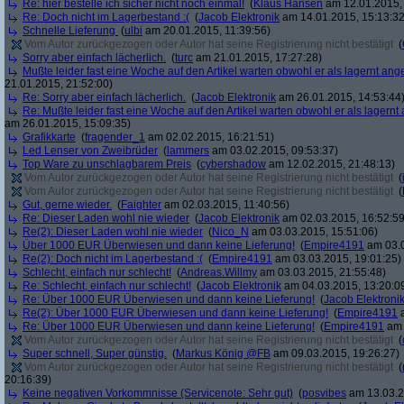
Re: hier bestelle ich sicher nicht noch einmal!
(
Klaus Hansen
am 12.01.2015, 
Re: Doch nicht im Lagerbestand :(
(
Jacob Elektronik
am 14.01.2015, 15:13:32
Schnelle Lieferung
(
ulbi
am 20.01.2015, 11:39:56)
Vom Autor zurückgezogen oder Autor hat seine Registrierung nicht bestätigt
(
Sorry aber einfach lächerlich.
(
turc
am 21.01.2015, 17:27:28)
Mußte leider fast eine Woche auf den Artikel warten obwohl er als lagernt an
21.01.2015, 21:52:00)
Re: Sorry aber einfach lächerlich.
(
Jacob Elektronik
am 26.01.2015, 14:53:44
Re: Mußte leider fast eine Woche auf den Artikel warten obwohl er als lagern
am 26.01.2015, 15:09:35)
Grafikkarte
(
fragender_1
am 02.02.2015, 16:21:51)
Led Lenser von Zweibrüder
(
lammers
am 03.02.2015, 09:53:37)
Top Ware zu unschlagbarem Preis
(
cybershadow
am 12.02.2015, 21:48:13)
Vom Autor zurückgezogen oder Autor hat seine Registrierung nicht bestätigt
(
Vom Autor zurückgezogen oder Autor hat seine Registrierung nicht bestätigt
(
Gut, gerne wieder.
(
Faighter
am 02.03.2015, 11:40:56)
Re: Dieser Laden wohl nie wieder
(
Jacob Elektronik
am 02.03.2015, 16:52:59
Re(2): Dieser Laden wohl nie wieder
(
Nico_N
am 03.03.2015, 15:51:06)
Über 1000 EUR Überwiesen und dann keine Lieferung!
(
Empire4191
am 03.0
Re(2): Doch nicht im Lagerbestand :(
(
Empire4191
am 03.03.2015, 19:01:25)
Schlecht, einfach nur schlecht!
(
Andreas.Willmy
am 03.03.2015, 21:55:48)
Re: Schlecht, einfach nur schlecht!
(
Jacob Elektronik
am 04.03.2015, 13:20:0
Re: Über 1000 EUR Überwiesen und dann keine Lieferung!
(
Jacob Elektroni
Re(2): Über 1000 EUR Überwiesen und dann keine Lieferung!
(
Empire4191
a
Re: Über 1000 EUR Überwiesen und dann keine Lieferung!
(
Empire4191
am 
Vom Autor zurückgezogen oder Autor hat seine Registrierung nicht bestätigt
(
Super schnell, Super günstig.
(
Markus König @FB
am 09.03.2015, 19:26:27)
Vom Autor zurückgezogen oder Autor hat seine Registrierung nicht bestätigt
(
20:16:39)
Keine negativen Vorkommnisse (Servicenote: Sehr gut)
(
posvibes
am 13.03.2