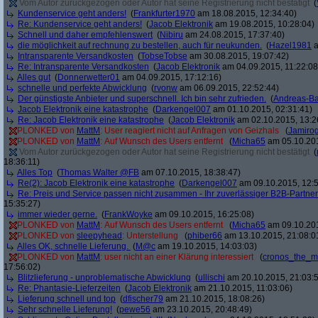
Vom Autor zurückgezogen oder Autor hat seine Registrierung nicht bestätigt
(
Kundenservice geht anders!
(
Frankfurter1970
am 18.08.2015, 12:34:40)
Re: Kundenservice geht anders!
(
Jacob Elektronik
am 19.08.2015, 10:28:04)
Schnell und daher empfehlenswert
(
Nibiru
am 24.08.2015, 17:37:40)
die möglichkeit auf rechnung zu bestellen, auch für neukunden.
(
Hazel1981
a
Intransparente Versandkosten
(
TobseTobse
am 30.08.2015, 19:07:42)
Re: Intransparente Versandkosten
(
Jacob Elektronik
am 04.09.2015, 11:22:08
Alles gut
(
Donnerwetter01
am 04.09.2015, 17:12:16)
schnelle und perfekte Abwicklung
(
rvonw
am 06.09.2015, 22:52:44)
Der günstigste Anbieter und superschnell. Ich bin sehr zufrieden.
(
Andreas-B
Jacob Elektronik eine katastrophe
(
Darkengel007
am 01.10.2015, 02:31:41)
Re: Jacob Elektronik eine katastrophe
(
Jacob Elektronik
am 02.10.2015, 13:2
PLONKED von
MattM
: User reagiert nicht auf Anfragen von Geizhals
(
Jamiro
PLONKED von
MattM
: Auf Wunsch des Users entfernt
(
Micha65
am 05.10.201
Vom Autor zurückgezogen oder Autor hat seine Registrierung nicht bestätigt
(
18:36:11)
Alles Top
(
Thomas Walter @FB
am 07.10.2015, 18:38:47)
Re(2): Jacob Elektronik eine katastrophe
(
Darkengel007
am 09.10.2015, 12:5
Re: Preis und Service passen nicht zusammen - Ihr zuverlässiger B2B-Partner
15:35:27)
immer wieder gerne.
(
FrankWoyke
am 09.10.2015, 16:25:08)
PLONKED von
MattM
: Auf Wunsch des Users entfernt
(
Micha65
am 09.10.201
PLONKED von
sleepyhead
: Unterstellung
(
phiber66
am 13.10.2015, 21:08:0
Alles OK, schnelle Lieferung.
(
M@c
am 19.10.2015, 14:03:03)
PLONKED von
MattM
: user nicht an einer Klärung interessiert
(
cronos_the_m
17:56:02)
Blitzlieferung - unproblematische Abwicklung
(
ullischi
am 20.10.2015, 21:03:
Re: Phantasie-Lieferzeiten
(
Jacob Elektronik
am 21.10.2015, 11:03:06)
Lieferung schnell und top
(
dfischer79
am 21.10.2015, 18:08:26)
Sehr schnelle Lieferung!
(
pewe56
am 23.10.2015, 20:48:49)