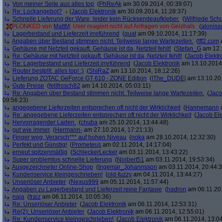
Von meiner Seite aus alles top
(
PhReAk
am 30.09.2014, 00:39:07)
Re: Lockangebot?
(
Jacob Elektronik
am 30.09.2014, 11:28:37)
Schnelle Lieferung der Ware, leider kein Rücksendeaufkleber.
(
Wilfriede Sc
PLONKED von
MattM
: User reagiert nicht auf Anfragen von Geizhals
(
aloniss
Lagerbestand und Lieferzeit irreführend
(
quat
am 09.10.2014, 11:17:39)
Angaben über Bestand stimmen nicht. Teilweise lange Wartezeiten.
(
tff2.com
a
Gehäuse mit Netzteil gekauft. Gehäuse ist da, Netzteil fehlt!
(
Stefan_G
am 12.1
Re: Gehäuse mit Netzteil gekauft. Gehäuse ist da, Netzteil fehlt!
(
Jacob Elektr
Re: Lagerbestand und Lieferzeit irreführend
(
Jacob Elektronik
am 13.10.2014,
Router bestellt, alles top! :)
(
ShiRaZ
am 13.10.2014, 18:12:26)
Lieferung ZOTAC GeForce GT 610 - ZONE Edition
(
|The_DUDE|
am 13.10.201
Gute Preise
(
fellfrosch82
am 14.10.2014, 05:03:11)
Re: Angaben über Bestand stimmen nicht. Teilweise lange Wartezeiten.
(
Jaco
09:56:23)
angegebene Lieferzeiten entsprechen oft nicht der Wirklichkeit
(
Hannemann
a
Re: angegebene Lieferzeiten entsprechen oft nicht der Wirklichkeit
(
Jacob Ele
Hervorragender Laden.
(
chuba
am 25.10.2014, 13:44:48)
gut wie immer
(
Hermann-
am 27.10.2014, 17:21:13)
Finger weg, Verarsch*** auf hohen Niveau
(
noka
am 28.10.2014, 12:32:30)
Perfekt und Günstig!
(
Prometeus
am 02.11.2014, 14:17:04)
erneut spitzenmäßig
(
SchleckerLecker
am 03.11.2014, 13:43:22)
Super problemlos,schnelle Lieferung
(
Norbert51
am 03.11.2014, 19:53:34)
Ausgezeichneter Online-Shop
(
Ingemar_Johannsson
am 03.11.2014, 20:44:3
Kundenservice kleingeschrieben!
(
old-fuzzy
am 04.11.2014, 13:44:27)
Unseriöser Anbieter
(
Nexus999
am 05.11.2014, 11:57:44)
Angaben zu Lagerbestand und Lieferzeit reine Fantasie
(
hadron
am 06.11.201
naja
(
fraiz
am 06.11.2014, 10:05:36)
Re: Unseriöser Anbieter
(
Jacob Elektronik
am 06.11.2014, 12:53:31)
Re(2): Unseriöser Anbieter
(
Jacob Elektronik
am 06.11.2014, 12:55:01)
Re: Kundenservice kleingeschrieben!
(
Jacob Elektronik
am 06.11.2014, 13:04