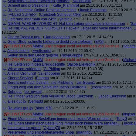
Schlimmste Online Bestellen jemals!!!
(
Nachocake
am 24.10.2015, 12:51:29)
Schnell und professionell
(
Kalle_Klammrot
am 25.10.2015, 00:17:11)
Re: Schlimmste Online Bestellen jemals!!!
(
Jacob Elektronik
am 26.10.2015, 1
>ALLES SUPER<
(
Christoph Schlegel @FB
am 28.10.2015, 11:11:58)
Lieferung innerhalb von 245h
(
yersinio
am 09.11.2015, 14:17:39)
NIEMAL WIEDER! VORSICHT! Hat kein Leiger und valse Informationen
(
Sa
Re: NIEMAL WIEDER! VORSICHT! Hat kein Leiger und valse Informationen
(
18:12:15)
Cherry-Tastatur neu.
(
Hangloosemen
am 17.11.2015, 14:14:05)
Guter Shop, schnelle Lieferung direkt vom Lieferant
(
EPSI
am 18.11.2015, 10:
PLONKED von
MattM
: User reagiert nicht auf Anfragen von Geizhals
(
Schatte
Alles bestens
(
xwolfsrudel
am 19.11.2015, 22:55:41)
Selten so in den Dreck gegriffe
(
NovaGruppe
am 24.11.2015, 18:46:33)
PLONKED von
MattM
: User reagiert nicht auf Anfragen von Geizhals
(
Michae
Re: Selten so in den Dreck gegriffe
(
Jacob Elektronik
am 26.11.2015, 10:32:0
Wir waren zufrieden
(
G_Philipp
am 26.11.2015, 10:49:35)
Alles in Ordnung!
(
csi-shopping
am 01.12.2015, 01:02:25)
Klasse Service!
(
Enigma
am 01.12.2015, 11:14:24)
Bereits mehrfach bestellt - nie Probleme
(
Jim Beam1
am 01.12.2015, 17:11:4
Finger weg von dem Verkäufer Jacob Elektronik
(
cosmicforce
am 02.12.2015
Sehr gut
(
be_myself
am 02.12.2015, 12:09:27)
Re: Finger weg von dem Verkäufer Jacob Elektronik
(
Jacob Elektronik
am 03
alles gut 👍
(
Sema83
am 04.12.2015, 16:03:06)
Re: alles gut 👍
(
birdy1970
am 08.12.2015, 11:16:19)
PLONKED von
MattM
: User reagiert nicht auf Anfragen von Geizhals
(
knipser
Einen Monat nach Bestellung immer noch keine Ware erhalten...
(
TonyG
am 1
Re: Einen Monat nach Bestellung immer noch keine Ware erhalten...
(
Jacob E
Immer wieder gerne
(
Cyborg70
am 22.12.2015, 15:13:58)
Preiswerter und empfehlenswerter Shop
(
mannitou
am 22.12.2015, 23:42:43)