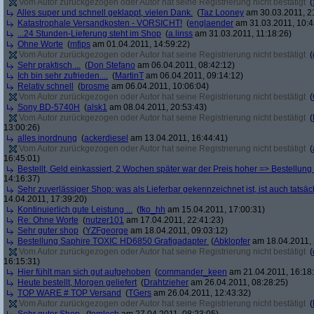
Vom Autor zurückgezogen oder Autor hat seine Registrierung nicht bestätigt
(
Alles super und schnell geklappt, vielen Dank.
(
Taz Looney
am 30.03.2011, 2
Katastrophale Versandkosten - VORSICHT!
(
englaender
am 31.03.2011, 10:4
...24 Stunden-Lieferung steht im Shop
(
a.linss
am 31.03.2011, 11:18:26)
Ohne Worte
(
mfips
am 01.04.2011, 14:59:22)
Vom Autor zurückgezogen oder Autor hat seine Registrierung nicht bestätigt
(
Sehr praktisch ...
(
Don Stefano
am 06.04.2011, 08:42:12)
Ich bin sehr zufrieden....
(
MartinT
am 06.04.2011, 09:14:12)
Relativ schnell
(
brosme
am 06.04.2011, 10:06:04)
Vom Autor zurückgezogen oder Autor hat seine Registrierung nicht bestätigt
(
Sony BD-5740H
(
alsk1
am 08.04.2011, 20:53:43)
Vom Autor zurückgezogen oder Autor hat seine Registrierung nicht bestätigt
(
13:00:26)
alles inordnung
(
ackerdiesel
am 13.04.2011, 16:44:41)
Vom Autor zurückgezogen oder Autor hat seine Registrierung nicht bestätigt
(
16:45:01)
Bestellt, Geld einkassiert, 2 Wochen später war der Preis hoher => Bestellung s
14:16:37)
Sehr zuverlässiger Shop: was als Lieferbar gekennzeichnet ist, ist auch tatsäc
14.04.2011, 17:39:20)
Kontinuierlich gute Leistung ...
(
fko_hh
am 15.04.2011, 17:00:31)
Re: Ohne Worte
(
nutzer101
am 17.04.2011, 22:41:23)
Sehr guter shop
(
YZFgeorge
am 18.04.2011, 09:03:12)
Bestellung Saphire TOXIC HD6850 Grafigadapter
(
Abklopfer
am 18.04.2011, 
Vom Autor zurückgezogen oder Autor hat seine Registrierung nicht bestätigt
(
16:15:31)
Hier fühlt man sich gut aufgehoben
(
commander_keen
am 21.04.2011, 16:18
Heute bestellt, Morgen geliefert
(
Drahtzieher
am 26.04.2011, 08:28:25)
TOP WARE # TOP Versand
(
TGers
am 26.04.2011, 12:43:32)
Vom Autor zurückgezogen oder Autor hat seine Registrierung nicht bestätigt
(