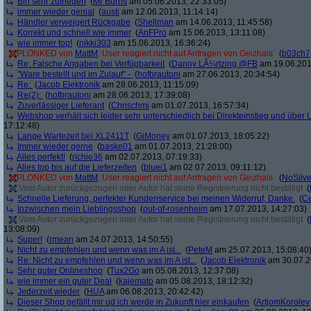
Bin sehr zufrieden
(
Mr Burns
am 05.06.2013, 22:33:05)
immer wieder genial
(
austi
am 12.06.2013, 11:14:14)
Händler verweigert Rückgabe
(
Shellman
am 14.06.2013, 11:45:58)
Korrekt und schnell wie immer
(
AnFPro
am 15.06.2013, 13:11:08)
wie immer top!
(
nikki303
am 15.06.2013, 16:36:24)
PLONKED von
MattM
: User reagiert nicht auf Anfragen von Geizhals
(
b03ch7
Re: Falsche Angaben bei Verfügbarkeit
(
Danny LÃ¼rtzing @FB
am 19.06.201
"Ware bestellt und im Zulauf" -
(
hofbrautoni
am 27.06.2013, 20:34:54)
Re:
(
Jacob Elektronik
am 28.06.2013, 11:15:09)
Re(2):
(
hofbrautoni
am 28.06.2013, 17:39:08)
Zuverlässiger Lieferant
(
Chrischmi
am 01.07.2013, 16:57:34)
Webshop verhält sich leider sehr unterschiedlich bei Direkteinstieg und über 
17:12:48)
Lange Wartezeit bei XL2411T
(
GiMoney
am 01.07.2013, 18:05:22)
Immer wieder gerne
(
baske01
am 01.07.2013, 21:28:00)
Alles perfekt!
(
richie36
am 02.07.2013, 07:19:33)
Alles top bis auf die Lieferzeiten
(
bluei1
am 02.07.2013, 09:11:12)
PLONKED von
MattM
: User reagiert nicht auf Anfragen von Geizhals
(
NoSilve
Vom Autor zurückgezogen oder Autor hat seine Registrierung nicht bestätigt
(
Schnelle Lieferung, perfekter Kundenservice bei meinen Widerruf, Danke.
(
C
Inzwischen mein Lieblingsshop
(
out-of-rosenheim
am 17.07.2013, 14:27:03)
Vom Autor zurückgezogen oder Autor hat seine Registrierung nicht bestätigt
(
13:08:09)
Super!
(
rmean
am 24.07.2013, 14:50:55)
Nicht zu empfehlen und wenn was im A ist...
(
PeteM
am 25.07.2013, 15:08:40
Re: Nicht zu empfehlen und wenn was im A ist...
(
Jacob Elektronik
am 30.07.2
Sehr guter Onlineshop
(
Tux2Go
am 05.08.2013, 12:37:08)
wie immer ein guter Deal
(
kajemato
am 05.08.2013, 18:12:32)
Jederzeit wieder
(
HUA
am 06.08.2013, 20:42:42)
Dieser Shop gefällt mir ud ich werde in Zukunft hier einkaufen
(
ArtjomKorolev