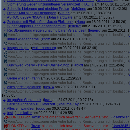
Zweite Chance vertan - schon wieder ein voller Reinfall
(
schachi08
am 13.06.
Stornierung wegen unzumutbarer Versandzeit
(
HAL_1
am 14.06.2011, 17:58:
Schnelle Lieferung und niedrige Preise
(
deh3nne
am 15.06.2011, 11:42:08)
Dieses Mal alles gut gegangen
(
VirusX
am 15.06.2011, 18:43:06)
ASROCK 939A785GMH
(
John Hardware
am 17.06.2011, 14:36:28)
Zufrieden mit Einkauf bei Jacob Elektronik
(
Nana
am 18.06.2011, 13:50:26)
Super Support! Händler sehr bemüht!
(
feuerrot
am 21.06.2011, 15:15:31)
Re: Stornierung wegen unzumutbarer Versandzeit
(
feuerrot
am 21.06.2011, 1
Vom Autor zurückgezogen oder Autor hat seine Registrierung nicht bestätigt
(
Immer wieder gerne
(
zttom
am 23.06.2011, 21:13:01)
Vom Autor zurückgezogen oder Autor hat seine Registrierung nicht bestätigt
(
Insgesamt gut
(
wolle-hamburg
am 03.07.2011, 06:32:48)
Vom Autor zurückgezogen oder Autor hat seine Registrierung nicht bestätigt
(
Vom Autor zurückgezogen oder Autor hat seine Registrierung nicht bestätigt
(
Vom Autor zurückgezogen oder Autor hat seine Registrierung nicht bestätigt
(
Durchweg Positiv - starker Online-Shop
(
Fabioff
am 14.07.2011, 22:14:46)
Vom Autor zurückgezogen oder Autor hat seine Registrierung nicht bestätigt
(
Vom Autor zurückgezogen oder Autor hat seine Registrierung nicht bestätigt
(
Gerne wieder
(
Yann
am 20.07.2011, 12:29:27)
Vom Autor zurückgezogen oder Autor hat seine Registrierung nicht bestätigt
(
Alles perfekt gelaufen
(
rico74
am 20.07.2011, 23:31:11)
Vom Autor zurückgezogen oder Autor hat seine Registrierung nicht bestätigt
(
17:55:05)
Im großen Ganzen ok
(
jewe
am 24.07.2011, 10:27:18)
Falsche Angaben zu Lieferzeit
(
Rheuma-Kay
am 28.07.2011, 06:47:17)
Alles einwandfrei
(
oooo
am 30.07.2011, 09:48:47)
test
(
josefkoller
am 02.08.2011, 14:29:55)
PLONKED von
Tazur
: bitte ordentlich bewerten - Sachverhalt etc.
(
josefkoller
Vom Autor zurückgezogen oder Autor hat seine Registrierung nicht bestätigt
(
PLONKED von
Tazur
: bitte ordentlich bewerten - Sachverhalt etc.
(
User3845