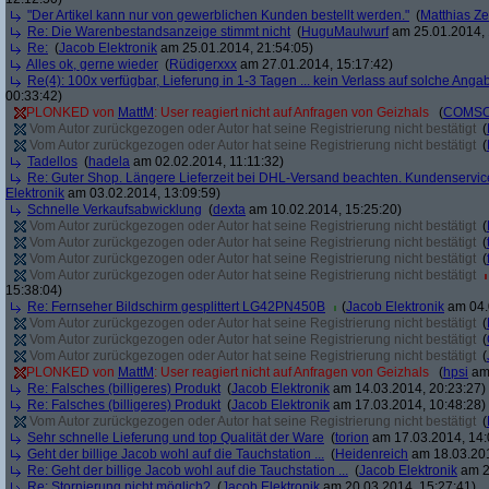
"Der Artikel kann nur von gewerblichen Kunden bestellt werden."
(
Matthias Ze
Re: Die Warenbestandsanzeige stimmt nicht
(
HuguMaulwurf
am 25.01.2014, 
Re:
(
Jacob Elektronik
am 25.01.2014, 21:54:05)
Alles ok, gerne wieder
(
Rüdigerxxx
am 27.01.2014, 15:17:42)
Re(4): 100x verfügbar, Lieferung in 1-3 Tagen ... kein Verlass auf solche Anga
00:33:42)
PLONKED von
MattM
: User reagiert nicht auf Anfragen von Geizhals
(
COMS
Vom Autor zurückgezogen oder Autor hat seine Registrierung nicht bestätigt
(
Vom Autor zurückgezogen oder Autor hat seine Registrierung nicht bestätigt
(
Tadellos
(
hadela
am 02.02.2014, 11:11:32)
Re: Guter Shop. Längere Lieferzeit bei DHL-Versand beachten. Kundenservice
Elektronik
am 03.02.2014, 13:09:59)
Schnelle Verkaufsabwicklung
(
dexta
am 10.02.2014, 15:25:20)
Vom Autor zurückgezogen oder Autor hat seine Registrierung nicht bestätigt
(
Vom Autor zurückgezogen oder Autor hat seine Registrierung nicht bestätigt
(
Vom Autor zurückgezogen oder Autor hat seine Registrierung nicht bestätigt
(
Vom Autor zurückgezogen oder Autor hat seine Registrierung nicht bestätigt
15:38:04)
Re: Fernseher Bildschirm gesplittert LG42PN450B
(
Jacob Elektronik
am 04.
Vom Autor zurückgezogen oder Autor hat seine Registrierung nicht bestätigt
(
Vom Autor zurückgezogen oder Autor hat seine Registrierung nicht bestätigt
(
Vom Autor zurückgezogen oder Autor hat seine Registrierung nicht bestätigt
(
PLONKED von
MattM
: User reagiert nicht auf Anfragen von Geizhals
(
hpsi
am 
Re: Falsches (billigeres) Produkt
(
Jacob Elektronik
am 14.03.2014, 20:23:27)
Re: Falsches (billigeres) Produkt
(
Jacob Elektronik
am 17.03.2014, 10:48:28)
Vom Autor zurückgezogen oder Autor hat seine Registrierung nicht bestätigt
(
Sehr schnelle Lieferung und top Qualität der Ware
(
torion
am 17.03.2014, 14:
Geht der billige Jacob wohl auf die Tauchstation ...
(
Heidenreich
am 18.03.201
Re: Geht der billige Jacob wohl auf die Tauchstation ...
(
Jacob Elektronik
am 2
Re: Stornierung nicht möglich?
(
Jacob Elektronik
am 20.03.2014, 15:27:41)