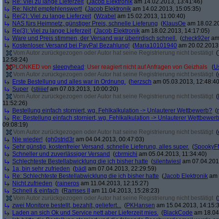
Re: Viel zu lange Lieferzeit
(
Jacob Elektronik
am 14.02.2013, 13:41:46)
Re: Nicht empfehlenswert!
(
Jacob Elektronik
am 14.02.2013, 15:05:35)
Re(2): Viel zu lange Lieferzeit
(
Wzabel
am 15.02.2013, 11:00:40)
NAS fürs Heimnetz, günstiger Preis, schnelle Lieferung
(
KlausOe
am 18.02.20
Re(3): Viel zu lange Lieferzeit
(
Jacob Elektronik
am 18.02.2013, 14:17:05)
Ware und Preis stimmen, der Versand war überirdisch schnell.
(
check92er
am 
Kostenloser Versand bei PayPal Bezahlung!
(
Maria10101940
am 20.02.2013,
Vom Autor zurückgezogen oder Autor hat seine Registrierung nicht bestätigt
(
12:58:24)
PLONKED von
sleepyhead
: User reagiert nicht auf Anfragen von Geizhals
(
U
Vom Autor zurückgezogen oder Autor hat seine Registrierung nicht bestätigt
(
Erste Bestellung und alles war in Ordnung.
(
herzsch
am 05.03.2013, 12:48:40
Super
(
stiiiief
am 07.03.2013, 10:00:20)
Vom Autor zurückgezogen oder Autor hat seine Registrierung nicht bestätigt
(
11:52:26)
Bestellung einfach storniert, wg. Fehlkalkulation -> Unlauterer Wettbewerb?
(
Re: Bestellung einfach storniert, wg. Fehlkalkulation -> Unlauterer Wettbewer
09:08:19)
Vom Autor zurückgezogen oder Autor hat seine Registrierung nicht bestätigt
(
Nie wieder!
(
gh0strid3r
am 04.04.2013, 00:47:03)
Sehr günstig, kostenfreier Versand, schnelle Lieferung, alles super.
(
SpookyF
Schneller und zuverlässiger Versand
(
cbrmichi
am 05.04.2013, 11:34:40)
Schlechteste Bestellabwicklung die ich bisher hatte
(
silentwiesl
am 07.04.2013
1a, bin sehr zufrieden
(
bädl
am 07.04.2013, 22:29:59)
Re: Schlechteste Bestellabwicklung die ich bisher hatte
(
Jacob Elektronik
am 
Nicht zufrieden
(
raineros
am 11.04.2013, 12:15:27)
Schnell & einfach
(
Ramses II
am 11.04.2013, 15:28:23)
Vom Autor zurückgezogen oder Autor hat seine Registrierung nicht bestätigt
(
zwei Monitore bestellt, bezahlt, geliefert...
(
PKHansen
am 15.04.2013, 14:15:
Laden an sich Ok und Service nett aber Lieferzeit mies.
(
BlackCode
am 18.04.