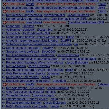
kleiner Artikel; sehr schnelle Lieferung; ordentlich Verpackt
(
mr.adams
am 02.0
PLONKED von
MattM
: User reagiert nicht auf Anfragen von Geizhals
(
ix400
am
Re: falsche Lagerangaben dadurch wettbewerbswidrigen Verhalten
(
ctb55
am
PLONKED von
MattM
: User reagiert nicht auf Anfragen von Geizhals
(
ctb55
am
Re: Falsche Lagerbestände, Warenvermittler
(
Jacob Elektronik
am 17.06.2015
Kundenservice eine Katastrophe
(
Jan-Thomas Micheel @FB
am 18.06.2015, 
PLONKED von
sleepyhead
: keine Bewertung
(
Jan-Thomas Micheel @FB
am 
Laaaaahm
(
Derfsteh
am 19.06.2015, 13:41:19)
Vollkommen zufrieden
(
Stefan_HU
am 20.06.2015, 20:02:21)
Vorbildlich
(
Ilja Vonderlieck @FB
am 20.06.2015, 22:23:50)
Schon oft dort bestellt - immer wieder super !
(
SimZ
am 21.06.2015, 19:37:32)
Angeblich lagernde Ware nicht lieferbar
(
StoFFiE
am 25.06.2015, 11:03:52)
Sichere und zügige Lieferung zu Top-Konditionen
(
sw
am 06.07.2015, 12:10:
Super schnelle Lieferung!
(
pewe56
am 06.07.2015, 16:49:30)
Super schnelle Lieferzeit
(
Steve2000
am 06.07.2015, 17:03:20)
Re: Kundenservice eine Katastrophe
(
Jacob Elektronik
am 07.07.2015, 17:13
Re(2): Kundenservice eine Katastrophe
(
Jan-Thomas Micheel @FB
am 14.07.
Re: Angeblich lagernde Ware nicht lieferbar
(
Jacob Elektronik
am 14.07.2015,
Re: Laaaaahm
(
Jacob Elektronik
am 14.07.2015, 19:42:23)
Re: Angeblich lagernde Ware nicht lieferbar
(
ctb55
am 15.07.2015, 00:54:15)
Gute Preise und toller Service
(
aninemo
am 22.07.2015, 18:00:13)
Katastrophe - nie wieder!
(
benftw
am 05.08.2015, 12:01:11)
Deutliche Verbesserung zu früher
(
gh0strid3r
am 05.08.2015, 20:03:15)
PLONKED von
MattM
: User reagiert nicht auf Anfragen von Geizhals
(
it-tele
Re: Katastrophe - nie wieder!
(
Jacob Elektronik
am 07.08.2015, 09:41:02)
Alles Top besser als erwartet
(
gimmik
am 07.08.2015, 14:22:17)
Schneller Versand
(
majestic-dragon
am 08.08.2015, 09:14:50)
katastrophaler Kunden"Service"
(
hklug
am 11.08.2015, 17:20:22)
Re: katastrophaler Kunden
(
Jacob Elektronik
am 11.08.2015, 17:59:13)
Re(2): Katastrophe - nie wieder!
(
benftw
am 14.08.2015, 08:01:27)