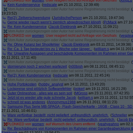
PLONKED von
women
: User reagiert nicht auf Anfrage von Geizhals
(
KingLu
Kein Kundenservice
(
redscale
am 21.10.2011, 12:39:49)
Vom Autor zurückgezogen oder Autor hat seine Registrierung nicht bestätigt
(
19:23:52)
Re(2): Zeitverschwendung
(
JuristischePerson
am 21.10.2011, 19:47:34)
Gerne wieder (auch wenn's ziemlich abgedroschen klingt)
(
PcMack
am 27.10.
Re: Kein Kundenservice
(
Jacob Elektronik
am 27.10.2011, 11:09:21)
Vom Autor zurückgezogen oder Autor hat seine Registrierung nicht bestätigt
(
PLONKED von
women
: User reagiert nicht auf Anfrage von Geizhals
(
yesple
Vom Autor zurückgezogen oder Autor hat seine Registrierung nicht bestätigt
(
Re: Ohne Kulanz bei Shopfehler
(
Jacob Elektronik
am 03.11.2011, 14:39:38)
Re: Ca. 1 Tag bedeutet bis zu 1 Woche oder länger...
(
william.s
am 04.11.2011
Re: Unwahre Aussagen und beschädigte Komponenten im Rahmen einer Gar
05.11.2011, 17:11:40)
Vom Autor zurückgezogen oder Autor hat seine Registrierung nicht bestätigt
(
stornierung noch 2 wochen wartezeit
(
n00bish
am 08.11.2011, 08:45:11)
Vom Autor zurückgezogen oder Autor hat seine Registrierung nicht bestätigt
(
Re(2): Kein Kundenservice
(
redscale
am 08.11.2011, 22:45:24)
Vom Autor zurückgezogen oder Autor hat seine Registrierung nicht bestätigt
(
Hohe Portokosten
(
hobby_analyst
am 14.11.2011, 13:43:20)
Lockpreise sind plötzlich Softwarefehler
(
pokerl
am 19.11.2011, 16:21:28)
Guter Onlineshop - alles wie es sein soll
(
MGross
am 23.11.2011, 07:42:35)
Jetzt ist es wieder alte gute schnelle Jacob
(
william.s
am 23.11.2011, 12:52:5
schnell ist was anderes
(
Annonymus1988
am 26.11.2011, 08:11:23)
Samsung Plus Serie MB-SPAGA - Flash-Speicherkarte - 16GB - Class 10 - 
27.11.2011, 10:46:01)
Ware verfügbar, bestellt, nicht geliefert, unfreundlich, unehrlich.
(
Schneller
am 
Re: Ware verfügbar, bestellt, nicht geliefert, unfreundlich, unehrlich.
(
Jacob El
PLONKED von
women
: auf Wunsch des Users entfernt
(
yeahyeahno
am 02.1
Re: Beschädigung von Komponenten im Rahmen einer Garantieabwicklung 
Elektronik
am 02.12.2011, 15:56:42)