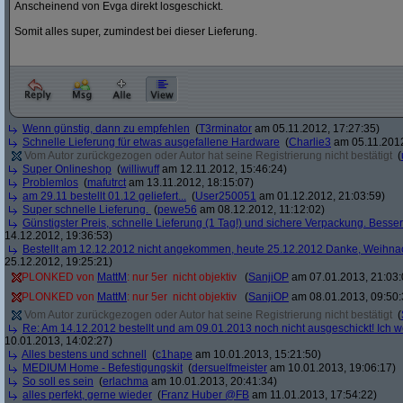
Anscheinend von Evga direkt losgeschickt.
Somit alles super, zumindest bei dieser Lieferung.
Wenn günstig, dann zu empfehlen
(
T3rminator
am 05.11.2012, 17:27:35)
Schnelle Lieferung für etwas ausgefallene Hardware
(
Charlie3
am 05.11.2012
Vom Autor zurückgezogen oder Autor hat seine Registrierung nicht bestätigt
(
Super Onlineshop
(
williwuff
am 12.11.2012, 15:46:24)
Problemlos
(
mafutrct
am 13.11.2012, 18:15:07)
am 29.11 bestellt 01.12 geliefert...
(
User250051
am 01.12.2012, 21:03:59)
Super schnelle Lieferung.
(
pewe56
am 08.12.2012, 11:12:02)
Günstigster Preis, schnelle Lieferung (1 Tag!) und sichere Verpackung. Besser
14.12.2012, 19:36:53)
Bestellt am 12.12.2012 nicht angekommen, heute 25.12.2012 Danke, Weihna
25.12.2012, 19:25:21)
PLONKED von
MattM
: nur 5er  nicht objektiv
(
SanjiOP
am 07.01.2013, 21:03:
PLONKED von
MattM
: nur 5er  nicht objektiv
(
SanjiOP
am 08.01.2013, 09:50:
Vom Autor zurückgezogen oder Autor hat seine Registrierung nicht bestätigt
(
Re: Am 14.12.2012 bestellt und am 09.01.2013 noch nicht ausgeschickt! Ich w
10.01.2013, 14:02:27)
Alles bestens und schnell
(
c1hape
am 10.01.2013, 15:21:50)
MEDIUM Home - Befestigungskit
(
dersuelfmeister
am 10.01.2013, 19:06:17)
So soll es sein
(
erlachma
am 10.01.2013, 20:41:34)
alles perfekt, gerne wieder
(
Franz Huber @FB
am 11.01.2013, 17:54:22)