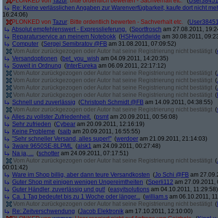
PLONKED von
Tazur
: bitte ordentlich bewerten - Sachverhalt etc.
(
User3845
Re: Keine verlässlichen Angaben zur Warenverfügbarkeit, kaufe dort nicht me
16:24:06)
PLONKED von
Tazur
: Bitte ordentlich bewerten - Sachverhalt etc.
(
User3845
Absolut empfehlenswert - Expresslieferung.
(
Sportfrosch
am 27.08.2011, 19:2
Reparaturservice an meinem Notebokk
(
HSHworldwide
am 30.08.2011, 09:2
Computer
(
Sergej Semibratov @FB
am 31.08.2011, 07:09:52)
Vom Autor zurückgezogen oder Autor hat seine Registrierung nicht bestätigt
(
Versandoptionen
(
bet_you_wish
am 04.09.2011, 14:20:35)
Soweit in Ordnung
(
InterEureka
am 06.09.2011, 22:17:12)
Vom Autor zurückgezogen oder Autor hat seine Registrierung nicht bestätigt
(
Vom Autor zurückgezogen oder Autor hat seine Registrierung nicht bestätigt
(
Vom Autor zurückgezogen oder Autor hat seine Registrierung nicht bestätigt
(
Vom Autor zurückgezogen oder Autor hat seine Registrierung nicht bestätigt
(
Schnell und zuverlässig
(
Christoph Schmidt @FB
am 14.09.2011, 04:38:55)
Vom Autor zurückgezogen oder Autor hat seine Registrierung nicht bestätigt
(
Alles zu vollster Zufriedenheit.
(
psmt
am 20.09.2011, 00:56:08)
Sehr zufrieden
(
Cybear
am 20.09.2011, 12:16:19)
Keine Probleme
(
saib
am 20.09.2011, 16:55:55)
"Sehr schneller Versand, alles super!"
(
werdoer
am 21.09.2011, 21:14:03)
3ware 9650SE-8LPML
(
alsk1
am 24.09.2011, 00:27:48)
Na ja, ...
(
schotter
am 24.09.2011, 07:17:51)
Vom Autor zurückgezogen oder Autor hat seine Registrierung nicht bestätigt
(
00:01:42)
Ware im Shop billig, aber dann teure Versandkosten
(
Jo Schi @FB
am 27.09.2
Guter Shop mit einigen wenigen Ungereimtheiten
(
Sperli112
am 27.09.2011, 
Guter Händler, zuverlässig und gut!
(
easyitsolutions
am 04.10.2011, 11:29:58)
Ca. 1 Tag bedeutet bis zu 1 Woche oder länger...
(
william.s
am 06.10.2011, 11
Vom Autor zurückgezogen oder Autor hat seine Registrierung nicht bestätigt
(
Re: Zeitverschwendung
(
Jacob Elektronik
am 17.10.2011, 12:10:00)