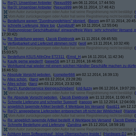
Re(2): Unseriöser Anbieter
(
Nexus999
am 06.11.2014, 17:44:50)
Re(3): Unseriöser Anbieter
(
Nexus999
am 06.11.2014, 17:46:42)
Vom Autor zurückgezogen oder Autor hat seine Registrierung nicht bestätigt
(
Vom Autor zurückgezogen oder Autor hat seine Registrierung nicht bestätigt
(
Bestellung wegen "Zuordnungsfehlers" stoniert.
(
Beorn
am 07.11.2014, 20:45
schnelle Lieferung, Ware top
(
JungblutP
am 10.11.2014, 12:55:04)
Reibungsloser Geschäftsablauf, einwandfreie Ware, sehr schneller Versand, p
17:30:42)
Re: Bestellung wegen
(
Jacob Elektronik
am 11.11.2014, 09:45:50)
Verfügbarkeit und Lieferzeit stimmen nicht
(
woll
am 13.11.2014, 10:32:49)
Vom Autor zurückgezogen oder Autor hat seine Registrierung nicht bestätigt
(
15:03:57)
Bestellung ASUS AllInOne ET2311
(
Ernst_H
am 16.11.2014, 11:42:34)
Kaufe gerne wieder!!!
(
pewe56
am 17.11.2014, 16:46:05)
Wohltuend mal wieder mit einem solchen Händler Geschäfte machen zu dürf
16:46:51)
Absolute Vorsicht geboten.
(
compiler666
am 02.12.2014, 16:39:13)
Alles schön.
(
itarci
am 03.12.2014, 23:28:26)
Alles schön
(
itarci
am 03.12.2014, 23:32:06)
Re(2): Kundenservice kleingeschrieben!
(
old-fuzzy
am 06.12.2014, 19:07:20)
Vom Autor zurückgezogen oder Autor hat seine Registrierung nicht bestätigt
(
Re: Absolute Vorsicht geboten.
(
Jacob Elektronik
am 11.12.2014, 11:00:47)
Schnelle Lieferung und schneller Support!
(
rapooo
am 11.12.2014, 12:04:00)
angeblich lagernde Artikel bestellt, 4 Werktage bis Versand
(
basti21
am 12.12.
Re(2): angegebene Lieferzeiten entsprechen oft nicht der Wirklichkeit
(
Hann
Vom Autor zurückgezogen oder Autor hat seine Registrierung nicht bestätigt
(
Re: angeblich lagernde Artikel bestellt, 4 Werktage bis Versand
(
Jacob Elektr
Schnelle Bestellung und Lieferung
(
Zandina
am 15.12.2014, 18:59:18)
Vom Autor zurückgezogen oder Autor hat seine Registrierung nicht bestätigt
(
Achtung beim Softwarekauf - böse Überraschung Inside !
(
Hardware-DJ
am 19