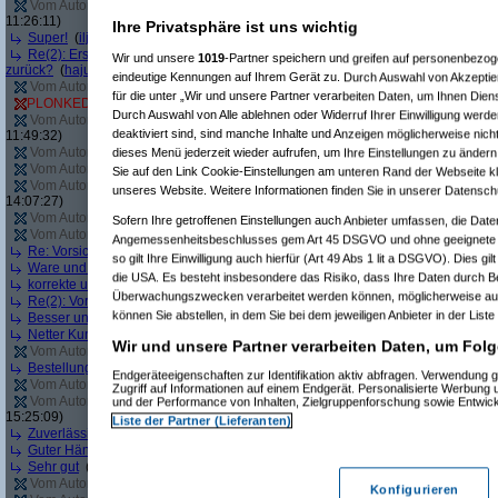
Vom Autor zurückgezogen oder Autor hat seine Registrierung nicht bestätigt
(
11:26:11)
Ihre Privatsphäre ist uns wichtig
Super!
(
iljaa
am 10.05.2012, 13:18:23)
Re(2): Erst angebliche Lagerware nicht liefern, dann falsche Ware liefern - 
Wir und unsere
1019
-Partner speichern und greifen auf personenbezo
zurück?
(
hajuq
am 11.05.2012, 09:01:26)
eindeutige Kennungen auf Ihrem Gerät zu. Durch Auswahl von Akzeptier
Vom Autor zurückgezogen oder Autor hat seine Registrierung nicht bestätigt
(
für die unter „Wir und unsere Partner verarbeiten Daten, um Ihnen Dien
PLONKED von
sleepyhead
: User reagiert nicht auf Anfragen von Geizhals
(
T
Durch Auswahl von Alle ablehnen oder Widerruf Ihrer Einwilligung werde
Vom Autor zurückgezogen oder Autor hat seine Registrierung nicht bestätigt
(
deaktiviert sind, sind manche Inhalte und Anzeigen möglicherweise nicht
11:49:32)
Vom Autor zurückgezogen oder Autor hat seine Registrierung nicht bestätigt
(
dieses Menü jederzeit wieder aufrufen, um Ihre Einstellungen zu ändern 
Vom Autor zurückgezogen oder Autor hat seine Registrierung nicht bestätigt
(
Sie auf den Link Cookie-Einstellungen am unteren Rand der Webseite kli
Vom Autor zurückgezogen oder Autor hat seine Registrierung nicht bestätigt
(
unseres Website. Weitere Informationen finden Sie in unserer Datensch
14:07:27)
Vom Autor zurückgezogen oder Autor hat seine Registrierung nicht bestätigt
(
Sofern Ihre getroffenen Einstellungen auch Anbieter umfassen, die Daten
Vom Autor zurückgezogen oder Autor hat seine Registrierung nicht bestätigt
(
Angemessenheitsbeschlusses gem Art 45 DSGVO und ohne geeignete G
Re: Vorsicht bei diesem Händler
(
Jacob Elektronik
am 04.06.2012, 16:07:05)
so gilt Ihre Einwilligung auch hierfür (Art 49 Abs 1 lit a DSGVO). Dies gi
Ware und Preis top, aber Lieferung verbesserungswürdig
(
pjt-foto
am 05.06.2
die USA. Es besteht insbesondere das Risiko, dass Ihre Daten durch B
korrekte und schnelle Abwicklung der Bestellung
(
WilhelmS
am 05.06.2012, 1
Überwachungszwecken verarbeitet werden können, möglicherweise auc
Re(2): Vorsicht bei diesem Händler
(
windy112
am 08.06.2012, 11:00:31)
können Sie abstellen, in dem Sie bei dem jeweiligen Anbieter in der Liste
Besser und schneller geht nicht!
(
Irina Demskaya @FB
am 12.06.2012, 07:09
Netter Kundenservice, superschnelle Lieferung
(
markuscha
am 12.06.2012, 1
Wir und unsere Partner verarbeiten Daten, um Folg
Vom Autor zurückgezogen oder Autor hat seine Registrierung nicht bestätigt
(
Bestellung einfach storniert
(
Trashbuster4458
am 13.06.2012, 14:29:12)
Endgeräteeigenschaften zur Identifikation aktiv abfragen. Verwendung 
Vom Autor zurückgezogen oder Autor hat seine Registrierung nicht bestätigt
(
Zugriff auf Informationen auf einem Endgerät. Personalisierte Werbung
Vom Autor zurückgezogen oder Autor hat seine Registrierung nicht bestätigt
(
und der Performance von Inhalten, Zielgruppenforschung sowie Entwic
15:25:09)
Liste der Partner (Lieferanten)
Zuverlässig und freundlich
(
Intel Fanboy
am 20.06.2012, 15:41:38)
Guter Händler
(
MidnightJam
am 26.06.2012, 16:56:21)
Sehr gut
(
Bosko
am 26.06.2012, 19:12:00)
Vom Autor zurückgezogen oder Autor hat seine Registrierung nicht bestätigt
(
Konfigurieren