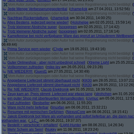
Sehr guter Shop.
(
tomlech
am 27.04.2011, 08:23:05)
Vom Autor zurückgezogen oder Autor hat seine Registrierung nicht bestätigt
(
Jede Menge Verbesserungspotential
(
chame4ok
am 27.04.2011, 13:52:56)
Vom Autor zurückgezogen oder Autor hat seine Registrierung nicht bestätigt
(
Nachtrag Rückerstattung.
(
chame4ok
am 30.04.2011, 14:00:25)
Alles Bestens, jederzeit gerne wieder!
(
Holohelge
am 02.05.2011, 15:59:14)
Trotz kleinerer Abstriche super
(
soxxgreen
am 02.05.2011, 17:14:42)
Trotz kleinerer Abstriche super
(
soxxgreen
am 02.05.2011, 17:16:14)
Kampfpreise bei nicht verfügbarer Ware das grenzt an Unlauterem Wettbewer
Vom Autor zurückgezogen oder Autor hat seine Registrierung nicht bestätigt
(
06:49:44)
Prima Service gern wieder
(
Clyde
am 19.05.2011, 19:43:16)
Vom Autor zurückgezogen oder Autor hat seine Registrierung nicht bestätigt
(
Vom Autor zurückgezogen oder Autor hat seine Registrierung nicht bestätigt
(
Guter Onlineshop - aber nicht unbedingt schnell
(
Xtreme Light
am 25.05.2011,
Vollkommen zufrieden
(
mike-lev
am 26.05.2011, 09:23:28)
NIE WIEDER!!!!
(
Guest1
am 27.05.2011, 14:30:49)
Vom Autor zurückgezogen oder Autor hat seine Registrierung nicht bestätigt
(
Anggebene Lieferzeit stimmt überhaupt nicht
(
KK00
am 28.05.2011, 13:07:21
Anggebene Lieferzeit stimmt überhaupt nicht
(
KK00
am 28.05.2011, 13:12:26
Re: NIE WIEDER!!!!
(
Jacob Elektronik
am 31.05.2011, 18:39:55)
Zeug kam an, Preis stimmt, Lieferzeit war etwas lang
(
strohchen
am 31.05.201
ein guter Shop mit überteuerten Versandkosten
(
civmuc
am 05.06.2011, 12:51
Fast zufrieden
(
Bestseller
am 06.06.2011, 11:55:20)
Ware nicht mehr lieferbar
(
linuxfan
am 06.06.2011, 15:32:21)
Resumee mit gemischen Gefühlen
(
NexusCore
am 06.06.2011, 18:15:41)
Jakob Elektronik bot Ware als vorhanden und sofort lieferbar an, die dann na
vorhanden war.
(
_LC_
am 06.06.2011, 19:37:37)
Bestellt > verschickt > erhalten!
(
Light-Hunter
am 08.06.2011, 14:26:34)
Mehr Schein als Sein!
(
Nukky
am 11.06.2011, 18:23:24)