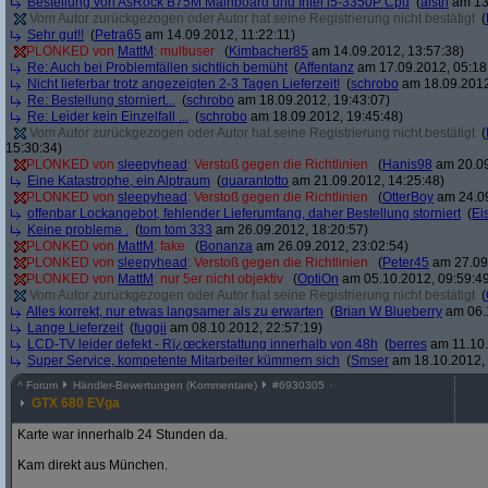
Bestellung von AsRock B75M Mainboard und Intel i5-3350P Cpu
(
alstn
am 13.
Vom Autor zurückgezogen oder Autor hat seine Registrierung nicht bestätigt
(
Sehr gut!!
(
Petra65
am 14.09.2012, 11:22:11)
PLONKED von
MattM
: multiuser
(
Kimbacher85
am 14.09.2012, 13:57:38)
Re: Auch bei Problemfällen sichtlich bemüht
(
Affentanz
am 17.09.2012, 05:18
Nicht lieferbar trotz angezeigten 2-3 Tagen Lieferzeit!
(
schrobo
am 18.09.2012
Re: Bestellung storniert...
(
schrobo
am 18.09.2012, 19:43:07)
Re: Leider kein Einzelfall ...
(
schrobo
am 18.09.2012, 19:45:48)
Vom Autor zurückgezogen oder Autor hat seine Registrierung nicht bestätigt
(
15:30:34)
PLONKED von
sleepyhead
: Verstoß gegen die Richtlinien
(
Hanis98
am 20.09
Eine Katastrophe, ein Alptraum
(
quarantotto
am 21.09.2012, 14:25:48)
PLONKED von
sleepyhead
: Verstoß gegen die Richtlinien
(
OtterBoy
am 24.09
offenbar Lockangebot, fehlender Lieferumfang, daher Bestellung storniert
(
Ei
Keine probleme .
(
tom tom 333
am 26.09.2012, 18:20:57)
PLONKED von
MattM
: fake
(
Bonanza
am 26.09.2012, 23:02:54)
PLONKED von
sleepyhead
: Verstoß gegen die Richtlinien
(
Peter45
am 27.09.
PLONKED von
MattM
: nur 5er nicht objektiv
(
OptiOn
am 05.10.2012, 09:59:4
Vom Autor zurückgezogen oder Autor hat seine Registrierung nicht bestätigt
(
Alles korrekt, nur etwas langsamer als zu erwarten
(
Brian W Blueberry
am 06.1
Lange Lieferzeit
(
fuggii
am 08.10.2012, 22:57:19)
LCD-TV leider defekt - Rï¿œckerstattung innerhalb von 48h
(
berres
am 11.10.
Super Service, kompetente Mitarbeiter kümmern sich
(
Smser
am 18.10.2012, 
^
Forum
Händler-Bewertungen (Kommentare)
#
6930305
GTX 680 EVga
Karte war innerhalb 24 Stunden da.
Kam direkt aus München.