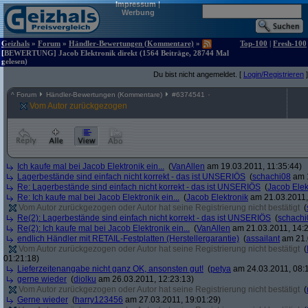
Impressum
|
Werbung
Geizhals
»
Forum
»
Händler-Bewertungen (Kommentare)
»
Top-100
|
Fresh-100
[BEWERTUNG] Jacob Elektronik direkt (1564 Beiträge, 28744 Mal
gelesen)
Du bist nicht angemeldet. [
Login/Registrieren
]
^
Forum
Händler-Bewertungen (Kommentare)
#
6374541
Vom Autor zurückgezogen
Ich kaufe mal bei Jacob Elektronik ein...
(
VanAllen
am 19.03.2011, 11:35:44)
Lagerbestände sind einfach nicht korrekt - das ist UNSERIÖS
(
schachi08
am 1
Re: Lagerbestände sind einfach nicht korrekt - das ist UNSERIÖS
(
Jacob Elek
Re: Ich kaufe mal bei Jacob Elektronik ein...
(
Jacob Elektronik
am 21.03.2011,
Vom Autor zurückgezogen oder Autor hat seine Registrierung nicht bestätigt
(
Re(2): Lagerbestände sind einfach nicht korrekt - das ist UNSERIÖS
(
schachi
Re(2): Ich kaufe mal bei Jacob Elektronik ein...
(
VanAllen
am 21.03.2011, 14:2
endlich Händler mit RETAIL-Festplatten (Herstellergarantie)
(
assailant
am 21.
Vom Autor zurückgezogen oder Autor hat seine Registrierung nicht bestätigt
(
01:21:18)
Lieferzeitenangabe nicht ganz OK, ansonsten gut!
(
petya
am 24.03.2011, 08:1
gerne wieder
(
diolku
am 26.03.2011, 12:23:13)
Vom Autor zurückgezogen oder Autor hat seine Registrierung nicht bestätigt
(
Gerne wieder
(
harry123456
am 27.03.2011, 19:01:29)