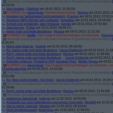
Vom Autor zurückgezogen oder Autor hat seine Registrierung nicht bestätigt
(
14:19:23)
Alles bestens
(
Telefisch
am 16.01.2013, 10:28:29)
PLONKED von
sleepyhead
: Händlerverwechslung
(
timings
am 16.01.2013, 2
Angaben zur Verfügbarkeit nicht verlässlich
(
Cancun
am 18.01.2013, 15:53:1
Sharkoon WPD 600 bin sehr zufrieden
(
lumixdmc
am 22.01.2013, 19:19:34)
Schnell und vollständig, aber Vorkasse
(
lanske
am 23.01.2013, 07:02:40)
Speicherchip
(
Folkie
am 23.01.2013, 09:09:27)
meine erste und letzte Bestellung
(
Noctua
am 29.01.2013, 11:11:25)
PLONKED von
MattM
: User reagiert nicht auf Anfragen von Geizhals
(
General
Vom Autor zurückgezogen oder Autor hat seine Registrierung nicht bestätigt
(
11:44:47)
Wenn alles klapt ok.
(
rgubler
am 01.02.2013, 08:18:05)
Re: meine erste und letzte Bestellung
(
Jacob Elektronik
am 04.02.2013, 11:25
Re(2): meine erste und letzte Bestellung
(
Noctua
am 04.02.2013, 11:56:46)
Re(3): meine erste und letzte Bestellung
(
Jacob Elektronik
am 04.02.2013, 1
Schnelle Lieferung, Produkt in OVP, günstiger Preis
(
Mister-Torgau
am 04.02.2
PLONKED von
sleepyhead
: User reagiert nicht auf Anfragen von Geizhals + n
(
Trashbuster4458
am 04.02.2013, 14:32:29)
Vom Autor zurückgezogen oder Autor hat seine Registrierung nicht bestätigt
(
15:02:28)
Re: Ware nicht erhalten. Viel Ärger.
(
Jacob Elektronik
am 04.02.2013, 16:29:2
Vom Autor zurückgezogen oder Autor hat seine Registrierung nicht bestätigt
(
21:29:04)
Re(4): meine erste und letzte Bestellung
(
Noctua
am 06.02.2013, 12:54:58)
Vom Autor zurückgezogen oder Autor hat seine Registrierung nicht bestätigt
(
elektrische Zahnbürste
(
witti-ms
am 11.02.2013, 16:55:00)
Rückporto nur nach Aufforderung und keinen Cent mehr
(
flori999
am 11.02.20
Viel zu lange Lieferzeit
(
Wzabel
am 12.02.2013, 09:16:54)
Nicht empfehlenswert!
(
Kabelguru
am 13.02.2013, 11:59:55)