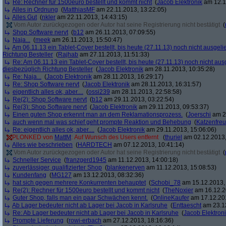
Re: Rechner für 1500euro bestellt und kommt nicht
(
Jacob Elektronik
am 12.1
Alles in Ordnung
(
MatthiasMF
am 22.11.2013, 13:22:05)
Alles Gut
(
nkler
am 22.11.2013, 14:43:15)
Vom Autor zurückgezogen oder Autor hat seine Registrierung nicht bestätigt
(
Shop Software nervt
(
b12
am 26.11.2013, 07:09:55)
Naja...
(
meek
am 26.11.2013, 15:50:47)
Am 06.11.13 ein Tablet-Cover bestellt, bis heute (27.11.13) noch nicht ausgelie
Richtung Besteller
(
Rajhab
am 27.11.2013, 11:51:33)
Re: Am 06.11.13 ein Tablet-Cover bestellt, bis heute (27.11.13) noch nicht ausge
diesbezüglich Richtung Besteller
(
Jacob Elektronik
am 28.11.2013, 10:35:28)
Re: Naja...
(
Jacob Elektronik
am 28.11.2013, 16:29:17)
Re: Shop Software nervt
(
Jacob Elektronik
am 28.11.2013, 16:31:57)
eigentlich alles ok, aber....
(
ossi239
am 28.11.2013, 22:58:58)
Re(2): Shop Software nervt
(
b12
am 29.11.2013, 03:22:54)
Re(3): Shop Software nervt
(
Jacob Elektronik
am 29.11.2013, 09:53:37)
Einen guten Shop erkennt man an dem Reklamationsprozess.
(
Joerschi
am 29
auch wenn mal was schief geht prompte Reaktion und Behebung
(
Katzenfre
Re: eigentlich alles ok, aber....
(
Jacob Elektronik
am 29.11.2013, 15:06:06)
PLONKED von
MattM
: Auf Wunsch des Users entfernt
(
thuriel
am 02.12.2013,
Alles wie beschrieben
(
HARDTECH
am 07.12.2013, 10:41:14)
Vom Autor zurückgezogen oder Autor hat seine Registrierung nicht bestätigt
(
Schneller Service
(
franzgerd1945
am 11.12.2013, 14:00:18)
zuverlässiger, qualifizierter Shop
(
blankenerven
am 11.12.2013, 15:08:53)
Kundenfang
(
MG127
am 13.12.2013, 08:32:36)
hat sich gegen mehrere Konkurrenten behauptet
(
Schobi_78
am 15.12.2013, 
Re(2): Rechner für 1500euro bestellt und kommt nicht
(
TheNoxier
am 16.12.2
Guter Shop, falls man ein paar Schwächen kennt.
(
OnlineKaufer
am 17.12.201
Ab Lager bedeuter nicht ab Lager bei Jacob in Karlsruhe
(
Enttaescht
am 23.12
Re: Ab Lager bedeuter nicht ab Lager bei Jacob in Karlsruhe
(
Jacob Elektron
Prompte Lieferung
(
rowi-erbach
am 27.12.2013, 18:16:36)