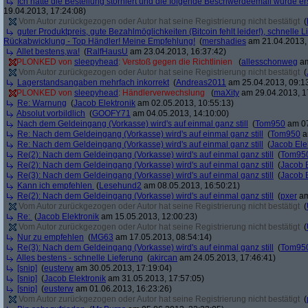
Ich hätte die Bestellung storniert und die folgende Beschwerdeemail wurde ers
19.04.2013, 17:24:08)
Vom Autor zurückgezogen oder Autor hat seine Registrierung nicht bestätigt
(
guter Produktpreis, gute Bezahlmöglichkeiten (Bitcoin fehlt leider!), schnelle L
Rückabwicklung - Top Händler! Meine Empfehlung!
(
mershadies
am 21.04.2013, 
Allet bestens,wa!
(
RalfHausU
am 23.04.2013, 16:37:42)
PLONKED von
sleepyhead
: Verstoß gegen die Richtlinien
(
allesschonweg
am
Vom Autor zurückgezogen oder Autor hat seine Registrierung nicht bestätigt
(
Lagerstandsangaben mehrfach inkorrekt
(
Andreas2011
am 25.04.2013, 09:1
PLONKED von
sleepyhead
: Händlerverwechslung
(
maXity
am 29.04.2013, 1
Re: Warnung
(
Jacob Elektronik
am 02.05.2013, 10:55:13)
Absolut vorbildlich
(
GOOFY71
am 04.05.2013, 14:10:00)
Nach dem Geldeingang (Vorkasse) wird's auf einmal ganz still
(
Tom950
am 07
Re: Nach dem Geldeingang (Vorkasse) wird's auf einmal ganz still
(
Tom950
a
Re: Nach dem Geldeingang (Vorkasse) wird's auf einmal ganz still
(
Jacob Ele
Re(2): Nach dem Geldeingang (Vorkasse) wird's auf einmal ganz still
(
Tom95
Re(2): Nach dem Geldeingang (Vorkasse) wird's auf einmal ganz still
(
Jacob E
Re(3): Nach dem Geldeingang (Vorkasse) wird's auf einmal ganz still
(
Jacob E
Kann ich empfehlen
(
Lesehund2
am 08.05.2013, 16:50:21)
Re(2): Nach dem Geldeingang (Vorkasse) wird's auf einmal ganz still
(
pxer
am
Vom Autor zurückgezogen oder Autor hat seine Registrierung nicht bestätigt
(
Re:
(
Jacob Elektronik
am 15.05.2013, 12:00:23)
Vom Autor zurückgezogen oder Autor hat seine Registrierung nicht bestätigt
(
Nur zu empfehlen
(
MG63
am 17.05.2013, 08:54:14)
Re(3): Nach dem Geldeingang (Vorkasse) wird's auf einmal ganz still
(
Tom95
Alles bestens - schnelle Lieferung
(
akircan
am 24.05.2013, 17:46:41)
[snip]
(
eusterw
am 30.05.2013, 17:19:04)
[snip]
(
Jacob Elektronik
am 31.05.2013, 17:57:05)
[snip]
(
eusterw
am 01.06.2013, 16:23:26)
Vom Autor zurückgezogen oder Autor hat seine Registrierung nicht bestätigt
(