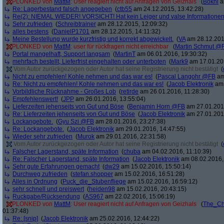
PLONKED von
MattM
: User reagiert nicht auf Anfragen von Geizhals
(
Bokni
a
Re: Lagerbestand falsch angegeben
(
ctb55
am 24.12.2015, 13:42:28)
Re(2): NIEMAL WIEDER! VORSICHT! Hat kein Leiger und valse Informatione
Sehr zufrieden
(
Schreibtrainer
am 28.12.2015, 12:09:32)
alles bestens
(
DanielP1701
am 28.12.2015, 14:11:32)
Meine Bestellung wurde kurzfristig und korrekt abgewickelt.
(
VA
am 28.12.201
PLONKED von
MattM
: user für rückfragen nicht erreichbar
(
Martin Schmut @
Portal mangelhaft, Support langsam
(
MartinT
am 06.01.2016, 19:30:32)
mehrfach bestellt, Lieferfrist eingehalten oder unterboten
(
Mark9
am 17.01.201
Vom Autor zurückgezogen oder Autor hat seine Registrierung nicht bestätigt
(
Nicht zu empfehlen! Kohle nehmen und das war es!
(
Pascal Langohr @FB
am
Re: Nicht zu empfehlen! Kohle nehmen und das war es!
(
Jacob Elektronik
am 
Vorbildliche Rücknahme - Großes Lob
(
retirde
am 26.01.2016, 11:28:30)
Empfehlenswert!
(
JPP
am 26.01.2016, 13:55:04)
Lieferzeiten jehenseits von Gut und Böse
(
Benjamin Horn @FB
am 27.01.2016
Re: Lieferzeiten jehenseits von Gut und Böse
(
Jacob Elektronik
am 27.01.2016
Lockangebote.
(
Gyu Szi @FB
am 28.01.2016, 23:27:38)
Re: Lockangebote.
(
Jacob Elektronik
am 29.01.2016, 14:47:55)
Wieder sehr zufrieden
(
Murok
am 29.01.2016, 22:31:58)
Vom Autor zurückgezogen oder Autor hat seine Registrierung nicht bestätigt
(
Falscher Lagerstand, späte Information
(
chuba
am 04.02.2016, 11:10:39)
Re: Falscher Lagerstand, späte Information
(
Jacob Elektronik
am 08.02.2016,
Sehr gute Erfahrungen gemacht
(
dw29
am 15.02.2016, 15:50:14)
Durchweg zufrieden
(
stefan.shopper
am 15.02.2016, 16:51:28)
Alles in Ordnung
(
Puck_die_Stubenfliege
am 15.02.2016, 16:59:12)
sehr schnell und preiswert
(
heiden98
am 15.02.2016, 20:43:15)
Ruckgabe/Rücksendung
(
AS967
am 22.02.2016, 15:06:19)
PLONKED von
MattM
: User reagiert nicht auf Anfragen von Geizhals
(
The_Ch
01:37:48)
Re: [snip]
(
Jacob Elektronik
am 25.02.2016, 12:44:22)