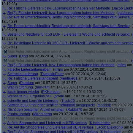
10:12:03)
Re: Falsche Lieferzeit- bzw. Lagerangaben haben hier Methode
(
Jacob Elekt
Re(2): Falsche Lieferzeit- bzw. Lagerangaben haben hier Methode
(
goldenst
Re: Preise unterschiedlich, Bestellung nicht möglich, Samstags kein Service
(
12:54:29)
Re: Preise unterschiedlich, Bestellung nicht möglich, Samstags kein Service
(
10:06:20)
Bestellung Netzteile für 150 EUR - Lieferzeit 1 Woche und schlecht verpackt
(
13:22:54)
Re: Bestellung Netzteile für 150 EUR - Lieferzeit 1 Woche und schlecht verpac
09:57:41)
Vom Autor zurückgezogen oder Autor hat seine Registrierung nicht bestätigt
(
Super
(
Ding
am 02.06.2014, 11:27:49)
Vom Autor zurückgezogen oder Autor hat seine Registrierung nicht bestätigt
(
Re(3): Falsche Lieferzeit- bzw. Lagerangaben haben hier Methode
(
mfips
am 
Falsche Lieferzeitangaben!
(
mfips
am 07.07.2014, 14:05:00)
Schnelle Lieferung
(
PumpkinEater
am 07.07.2014, 21:12:44)
Re: Falsche Lieferzeitangaben!
(
Ventrue01
am 10.07.2014, 12:16:53)
Super
(
Penduro
am 10.07.2014, 16:32:57)
War in Ordnung
(
ram-ram
am 14.07.2014, 14:48:42)
kaufe immer wieder
(
PKHansen
am 16.07.2014, 10:32:22)
Webseite hui, Ergebnis pfui
(
prodo
am 17.07.2014, 18:18:56)
schnelle und korrekte Lieferung
(
Trudy20
am 18.07.2014, 16:45:13)
Service gut, Lüfter offensichtlich schonmal ausgepackt
(
moddok
am 29.07.201
Nicht den bestellten Artikel erhalten
(
Rabbit70
am 29.07.2014, 17:08:09)
Photozubehör
(
MKohlhepp
am 29.07.2014, 19:57:38)
Vom Autor zurückgezogen oder Autor hat seine Registrierung nicht bestätigt
(
Auf die Shoppreise und Lieferzeit ist KEIN verlass
(
K.hohensinn
am 02.08.201
Re: Auf die Shoppreise und Lieferzeit ist KEIN verlass
(
Jacob Elektronik
am 04
Re(2): Auf die Shoppreise und Lieferzeit ist KEIN verlass
(
K.hohensinn
am 09.