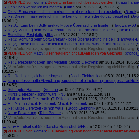
PLONKED von
women
: Bewertung kann nicht bestätigt werden
(
Klaus Hans
Den Shop werde ich mir merken
(
HuKo
am 19.12.2014, 19:33:56)
Diese Firma werde ich mir merken - um nie wieder dort zu bestellen!
(
Storek
a
Re: Diese Firma werde ich mir merken - um nie wieder dort zu bestellen!
(
Jac
13:06:14)
Re: Achtung beim Softwarekauf - böse Überraschung Inside !
(
Hardware-DJ
a
Re(2): Achtung beim Softwarekauf - böse Überraschung Inside !
(
Jacob Elektr
Bestellung Festplatte
(
Jibe
am 23.12.2014, 12:18:54)
Re(3): Achtung beim Softwarekauf - böse Überraschung Inside !
(
Hardware-D
Re(2): Diese Firma werde ich mir merken - um nie wieder dort zu bestellen!
(
S
Vom Autor zurückgezogen oder Autor hat seine Registrierung nicht bestätigt
(
PLONKED von
MattM
: User reagiert nicht auf Anfragen von Geizhals
(
cronos
23:19:49)
Re: Lieferzeitangaben sind wichtig!
(
Jacob Elektronik
am 30.12.2014, 10:56:2
Vom Autor zurückgezogen oder Autor hat seine Registrierung nicht bestätigt
(
13:10:57)
Re: Nachtigall, ick hör dir trapsen ...
(
Jacob Elektronik
am 05.01.2015, 11:15:2
sehr professionelle Abwicklung, superschnelle Lieferung, uneingeschränkte 
11:54:52)
Sehr guter Händler,
(
Giuliano
am 05.01.2015, 22:09:21)
Kurze Lieferzeit - schön wärs!
(
NB
am 07.01.2015, 11:40:31)
Mail an Jacob Elektronik
(
TUXHouse
am 07.01.2015, 13:09:02)
Re: Mail an Jacob Elektronik
(
Jacob Elektronik
am 07.01.2015, 14:44:22)
Re: Kurze Lieferzeit - schön wärs!
(
Jacob Elektronik
am 08.01.2015, 12:39:22
Neue Bewertung
(
TeholBeddict
am 08.01.2015, 19:45:25)
Vom Autor zurückgezogen oder Autor hat seine Registrierung nicht bestätigt
(
11:09:44)
sony Headset sbh52
(
Sascha Hentschel @FB
am 12.01.2015, 17:06:21)
PLONKED von
women
: Die Bewertung kann noch immer nicht verifiziert werd
21:58:05)