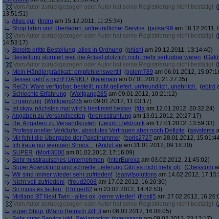
Vom Autor zurückgezogen oder Autor hat seine Registrierung nicht bestätigt
(
13:51:51)
Alles gut
(
Indro
am 15.12.2011, 11:25:34)
Shop lahm und überladen, unfreundlicher Service
(
pulsar99
am 18.12.2011, 
Vom Autor zurückgezogen oder Autor hat seine Registrierung nicht bestätigt
(
14:53:17)
Bereits dritte Bestellung, alles in Ordnung
(
phishi
am 20.12.2011, 13:14:40)
Bestellung storniert weil die Artikel plötzlich nicht mehr verfügbar waren
(
Gald
Vom Autor zurückgezogen oder Autor hat seine Registrierung nicht bestätigt
(
Mein Händlerprädikat:: empfehlenswert!!!
(
golem789
am 06.01.2012, 15:07:1
Besser geht`s nicht! DANKE!
(
kajemato
am 07.01.2012, 21:27:35)
Re(2): Ware verfügbar, bestellt, nicht geliefert, unfreundlich, unehrlich.
(
ebird
a
Schlechte Erfahrung
(
Wolfgang285
am 09.01.2012, 10:21:12)
Ergänzung
(
Wolfgang285
am 09.01.2012, 11:03:17)
Ist okay, nächstes mal wird's bestimmt besser
(
fda
am 12.01.2012, 20:32:24)
Angaben zu Versandkosten
(
bremsstrahlung
am 13.01.2012, 20:27:17)
Re: Angaben zu Versandkosten
(
Jacob Elektronik
am 17.01.2012, 13:59:33)
Professioneller Verkäufer, absolutes Vertrauen aber noch Defizite
(
asystems
a
Mir fehlt die Übergabe der Paketnummer
(
boris2727
am 28.01.2012, 15:01:4
Ich traue nur wenigen Shops...
(
AndyEee
am 31.01.2012, 09:18:30)
SUPER
(
Mortl3000
am 01.02.2012, 17:16:09)
Sehr misstrauisches Unternehmen
(
InterEureka
am 03.02.2012, 21:45:02)
Super Abwicklung und schnelle Lieferung.Gibt es nicht mehr oft.
(
Chesstom
am
Wir sind immer wieder sehr zufrieden!
(
easyitsolutions
am 14.02.2012, 17:15:
Nicht voll zufrieden!
(
freud2008
am 17.02.2012, 16:20:30)
So muss es laufen.
(
Holger82
am 23.02.2012, 14:42:53)
Midland BT Next Twin - alles ok, gerne wieder!
(
frosti5
am 27.02.2012, 16:26:
Vom Autor zurückgezogen oder Autor hat seine Registrierung nicht bestätigt
(
super Shop
(
Mario Reinsch @FB
am 06.03.2012, 16:08:05)
Sehr guter Service inkl. Reklamation
(
svenssson
am 09.03.2012, 23:12:17)