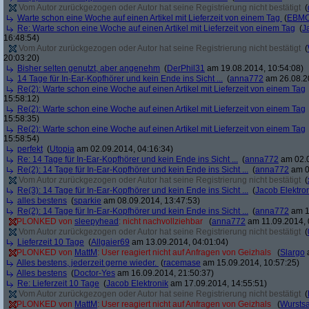
Vom Autor zurückgezogen oder Autor hat seine Registrierung nicht bestätigt
(
Warte schon eine Woche auf einen Artikel mit Lieferzeit von einem Tag
(
EBMC
Re: Warte schon eine Woche auf einen Artikel mit Lieferzeit von einem Tag
(
J
16:48:54)
Vom Autor zurückgezogen oder Autor hat seine Registrierung nicht bestätigt
(
20:03:20)
Bisher selten genutzt, aber angenehm
(
DerPhil31
am 19.08.2014, 10:54:08)
14 Tage für In-Ear-Kopfhörer und kein Ende ins Sicht ...
(
anna772
am 26.08.20
Re(2): Warte schon eine Woche auf einen Artikel mit Lieferzeit von einem Tag
15:58:12)
Re(2): Warte schon eine Woche auf einen Artikel mit Lieferzeit von einem Tag
15:58:35)
Re(2): Warte schon eine Woche auf einen Artikel mit Lieferzeit von einem Tag
15:58:54)
perfekt
(
Utopia
am 02.09.2014, 04:16:34)
Re: 14 Tage für In-Ear-Kopfhörer und kein Ende ins Sicht ...
(
anna772
am 02.0
Re(2): 14 Tage für In-Ear-Kopfhörer und kein Ende ins Sicht ...
(
anna772
am 0
Vom Autor zurückgezogen oder Autor hat seine Registrierung nicht bestätigt
(
Re(3): 14 Tage für In-Ear-Kopfhörer und kein Ende ins Sicht ...
(
Jacob Elektro
alles bestens
(
sparkie
am 08.09.2014, 13:47:53)
Re(2): 14 Tage für In-Ear-Kopfhörer und kein Ende ins Sicht ...
(
anna772
am 1
PLONKED von
sleepyhead
: nicht nachvollziehbar
(
anna772
am 11.09.2014, 
Vom Autor zurückgezogen oder Autor hat seine Registrierung nicht bestätigt
(
Lieferzeit 10 Tage
(
Allgaier69
am 13.09.2014, 04:01:04)
PLONKED von
MattM
: User reagiert nicht auf Anfragen von Geizhals
(
Slargo
a
Alles bestens, jederzeit gerne wieder.
(
racemase
am 15.09.2014, 10:57:25)
Alles bestens
(
Doctor-Yes
am 16.09.2014, 21:50:37)
Re: Lieferzeit 10 Tage
(
Jacob Elektronik
am 17.09.2014, 14:55:51)
Vom Autor zurückgezogen oder Autor hat seine Registrierung nicht bestätigt
(
PLONKED von
MattM
: User reagiert nicht auf Anfragen von Geizhals
(
Wurstsa