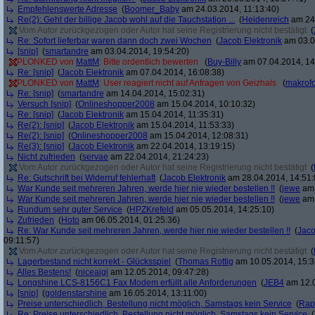
Empfehlenswerte Adresse
(
Boomer_Baby
am 24.03.2014, 11:13:40)
Re(2): Geht der billige Jacob wohl auf die Tauchstation ...
(
Heidenreich
am 24.
Vom Autor zurückgezogen oder Autor hat seine Registrierung nicht bestätigt
(
Re: Sofort lieferbar waren dann doch zwei Wochen
(
Jacob Elektronik
am 03.0
[snip]
(
smartandre
am 03.04.2014, 19:54:20)
PLONKED von
MattM
: Bitte ordentlich bewerten
(
Buy-Billy
am 07.04.2014, 14
Re: [snip]
(
Jacob Elektronik
am 07.04.2014, 16:08:38)
PLONKED von
MattM
: User reagiert nicht auf Anfragen von Geizhals
(
makrofo
Re: [snip]
(
smartandre
am 14.04.2014, 15:02:31)
Versuch [snip]
(
Onlineshopper2008
am 15.04.2014, 10:10:32)
Re: [snip]
(
Jacob Elektronik
am 15.04.2014, 11:35:31)
Re(2): [snip]
(
Jacob Elektronik
am 15.04.2014, 11:53:33)
Re(2): [snip]
(
Onlineshopper2008
am 15.04.2014, 12:08:31)
Re(3): [snip]
(
Jacob Elektronik
am 22.04.2014, 13:19:15)
Nicht zufrieden
(
servae
am 22.04.2014, 21:24:23)
Vom Autor zurückgezogen oder Autor hat seine Registrierung nicht bestätigt
(
Re: Gutschrift bei Widerruf fehlerhaft
(
Jacob Elektronik
am 28.04.2014, 14:51:
War Kunde seit mehreren Jahren, werde hier nie wieder bestellen !!
(
jewe
am 
War Kunde seit mehreren Jahren, werde hier nie wieder bestellen !!
(
jewe
am 
Rundum sehr guter Service
(
HPZKrefeld
am 05.05.2014, 14:25:10)
Zufrieden
(
Hoto
am 06.05.2014, 01:25:36)
Re: War Kunde seit mehreren Jahren, werde hier nie wieder bestellen !!
(
Jaco
09:11:57)
Vom Autor zurückgezogen oder Autor hat seine Registrierung nicht bestätigt
(
Lagerbestand nicht korrekt - Glücksspiel
(
Thomas Rottig
am 10.05.2014, 15:3
Alles Bestens!
(
niceaigi
am 12.05.2014, 09:47:28)
Longshine LCS-8156C1 Fax Modem erfüllt alle Anforderungen
(
JEB4
am 12.0
[snip]
(
goldenstarshine
am 16.05.2014, 13:11:00)
Preise unterschiedlich, Bestellung nicht möglich, Samstags kein Service
(
Rap
Re: Preise unterschiedlich, Bestellung nicht möglich, Samstags kein Service
(