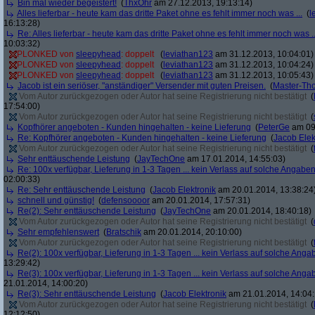
Bin mal wieder begeistert!
(
ThxOhr
am 27.12.2013, 19:13:14)
Alles lieferbar - heute kam das dritte Paket ohne es fehlt immer noch was ...
(
l
16:13:28)
Re: Alles lieferbar - heute kam das dritte Paket ohne es fehlt immer noch was ..
10:03:32)
PLONKED von
sleepyhead
: doppelt
(
leviathan123
am 31.12.2013, 10:04:01)
PLONKED von
sleepyhead
: doppelt
(
leviathan123
am 31.12.2013, 10:04:24)
PLONKED von
sleepyhead
: doppelt
(
leviathan123
am 31.12.2013, 10:05:43)
Jacob ist ein seriöser, "anständiger" Versender mit guten Preisen.
(
Master-Th
Vom Autor zurückgezogen oder Autor hat seine Registrierung nicht bestätigt
(
17:54:00)
Vom Autor zurückgezogen oder Autor hat seine Registrierung nicht bestätigt
(
Kopfhörer angeboten - Kunden hingehalten - keine Lieferung
(
PeterGe
am 09.
Re: Kopfhörer angeboten - Kunden hingehalten - keine Lieferung
(
Jacob Elek
Vom Autor zurückgezogen oder Autor hat seine Registrierung nicht bestätigt
(
Sehr enttäuschende Leistung
(
JayTechOne
am 17.01.2014, 14:55:03)
Re: 100x verfügbar, Lieferung in 1-3 Tagen ... kein Verlass auf solche Angaben
02:00:33)
Re: Sehr enttäuschende Leistung
(
Jacob Elektronik
am 20.01.2014, 13:38:24
schnell und günstig!
(
defensoooor
am 20.01.2014, 17:57:31)
Re(2): Sehr enttäuschende Leistung
(
JayTechOne
am 20.01.2014, 18:40:18)
Vom Autor zurückgezogen oder Autor hat seine Registrierung nicht bestätigt
(
Sehr empfehlenswert
(
Bratschik
am 20.01.2014, 20:10:00)
Vom Autor zurückgezogen oder Autor hat seine Registrierung nicht bestätigt
(
Re(2): 100x verfügbar, Lieferung in 1-3 Tagen ... kein Verlass auf solche Anga
13:29:42)
Re(3): 100x verfügbar, Lieferung in 1-3 Tagen ... kein Verlass auf solche Anga
21.01.2014, 14:00:20)
Re(3): Sehr enttäuschende Leistung
(
Jacob Elektronik
am 21.01.2014, 14:04:
Vom Autor zurückgezogen oder Autor hat seine Registrierung nicht bestätigt
(
12:12:50)