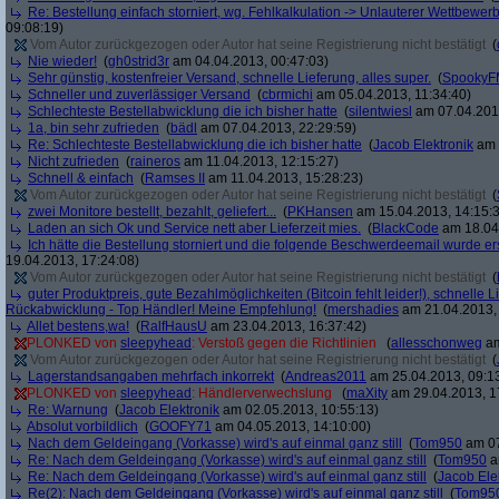
Re: Bestellung einfach storniert, wg. Fehlkalkulation -> Unlauterer Wettbewer
09:08:19)
Vom Autor zurückgezogen oder Autor hat seine Registrierung nicht bestätigt
(
Nie wieder!
(
gh0strid3r
am 04.04.2013, 00:47:03)
Sehr günstig, kostenfreier Versand, schnelle Lieferung, alles super.
(
SpookyF
Schneller und zuverlässiger Versand
(
cbrmichi
am 05.04.2013, 11:34:40)
Schlechteste Bestellabwicklung die ich bisher hatte
(
silentwiesl
am 07.04.2013
1a, bin sehr zufrieden
(
bädl
am 07.04.2013, 22:29:59)
Re: Schlechteste Bestellabwicklung die ich bisher hatte
(
Jacob Elektronik
am 
Nicht zufrieden
(
raineros
am 11.04.2013, 12:15:27)
Schnell & einfach
(
Ramses II
am 11.04.2013, 15:28:23)
Vom Autor zurückgezogen oder Autor hat seine Registrierung nicht bestätigt
(
zwei Monitore bestellt, bezahlt, geliefert...
(
PKHansen
am 15.04.2013, 14:15:
Laden an sich Ok und Service nett aber Lieferzeit mies.
(
BlackCode
am 18.04.
Ich hätte die Bestellung storniert und die folgende Beschwerdeemail wurde ers
19.04.2013, 17:24:08)
Vom Autor zurückgezogen oder Autor hat seine Registrierung nicht bestätigt
(
guter Produktpreis, gute Bezahlmöglichkeiten (Bitcoin fehlt leider!), schnelle L
Rückabwicklung - Top Händler! Meine Empfehlung!
(
mershadies
am 21.04.2013, 
Allet bestens,wa!
(
RalfHausU
am 23.04.2013, 16:37:42)
PLONKED von
sleepyhead
: Verstoß gegen die Richtlinien
(
allesschonweg
am
Vom Autor zurückgezogen oder Autor hat seine Registrierung nicht bestätigt
(
Lagerstandsangaben mehrfach inkorrekt
(
Andreas2011
am 25.04.2013, 09:1
PLONKED von
sleepyhead
: Händlerverwechslung
(
maXity
am 29.04.2013, 1
Re: Warnung
(
Jacob Elektronik
am 02.05.2013, 10:55:13)
Absolut vorbildlich
(
GOOFY71
am 04.05.2013, 14:10:00)
Nach dem Geldeingang (Vorkasse) wird's auf einmal ganz still
(
Tom950
am 07
Re: Nach dem Geldeingang (Vorkasse) wird's auf einmal ganz still
(
Tom950
a
Re: Nach dem Geldeingang (Vorkasse) wird's auf einmal ganz still
(
Jacob Ele
Re(2): Nach dem Geldeingang (Vorkasse) wird's auf einmal ganz still
(
Tom95