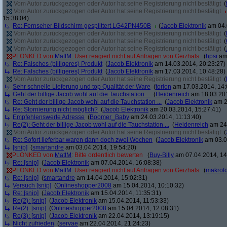
Vom Autor zurückgezogen oder Autor hat seine Registrierung nicht bestätigt
(
Vom Autor zurückgezogen oder Autor hat seine Registrierung nicht bestätigt
15:38:04)
Re: Fernseher Bildschirm gesplittert LG42PN450B
(
Jacob Elektronik
am 04.
Vom Autor zurückgezogen oder Autor hat seine Registrierung nicht bestätigt
(
Vom Autor zurückgezogen oder Autor hat seine Registrierung nicht bestätigt
(
Vom Autor zurückgezogen oder Autor hat seine Registrierung nicht bestätigt
(
PLONKED von
MattM
: User reagiert nicht auf Anfragen von Geizhals
(
hpsi
am 
Re: Falsches (billigeres) Produkt
(
Jacob Elektronik
am 14.03.2014, 20:23:27)
Re: Falsches (billigeres) Produkt
(
Jacob Elektronik
am 17.03.2014, 10:48:28)
Vom Autor zurückgezogen oder Autor hat seine Registrierung nicht bestätigt
(
Sehr schnelle Lieferung und top Qualität der Ware
(
torion
am 17.03.2014, 14:
Geht der billige Jacob wohl auf die Tauchstation ...
(
Heidenreich
am 18.03.201
Re: Geht der billige Jacob wohl auf die Tauchstation ...
(
Jacob Elektronik
am 2
Re: Stornierung nicht möglich?
(
Jacob Elektronik
am 20.03.2014, 15:27:41)
Empfehlenswerte Adresse
(
Boomer_Baby
am 24.03.2014, 11:13:40)
Re(2): Geht der billige Jacob wohl auf die Tauchstation ...
(
Heidenreich
am 24.
Vom Autor zurückgezogen oder Autor hat seine Registrierung nicht bestätigt
(
Re: Sofort lieferbar waren dann doch zwei Wochen
(
Jacob Elektronik
am 03.0
[snip]
(
smartandre
am 03.04.2014, 19:54:20)
PLONKED von
MattM
: Bitte ordentlich bewerten
(
Buy-Billy
am 07.04.2014, 14
Re: [snip]
(
Jacob Elektronik
am 07.04.2014, 16:08:38)
PLONKED von
MattM
: User reagiert nicht auf Anfragen von Geizhals
(
makrofo
Re: [snip]
(
smartandre
am 14.04.2014, 15:02:31)
Versuch [snip]
(
Onlineshopper2008
am 15.04.2014, 10:10:32)
Re: [snip]
(
Jacob Elektronik
am 15.04.2014, 11:35:31)
Re(2): [snip]
(
Jacob Elektronik
am 15.04.2014, 11:53:33)
Re(2): [snip]
(
Onlineshopper2008
am 15.04.2014, 12:08:31)
Re(3): [snip]
(
Jacob Elektronik
am 22.04.2014, 13:19:15)
Nicht zufrieden
(
servae
am 22.04.2014, 21:24:23)