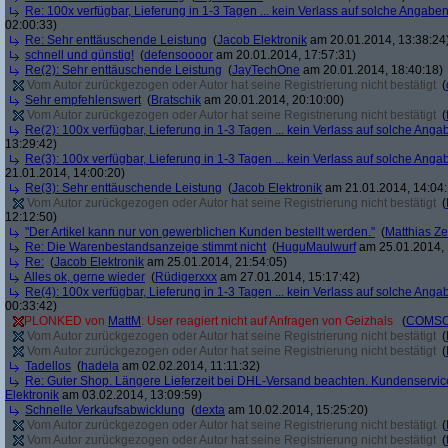
Re: 100x verfügbar, Lieferung in 1-3 Tagen ... kein Verlass auf solche Angaben
02:00:33)
Re: Sehr enttäuschende Leistung
(
Jacob Elektronik
am 20.01.2014, 13:38:24
schnell und günstig!
(
defensoooor
am 20.01.2014, 17:57:31)
Re(2): Sehr enttäuschende Leistung
(
JayTechOne
am 20.01.2014, 18:40:18)
Vom Autor zurückgezogen oder Autor hat seine Registrierung nicht bestätigt
(
Sehr empfehlenswert
(
Bratschik
am 20.01.2014, 20:10:00)
Vom Autor zurückgezogen oder Autor hat seine Registrierung nicht bestätigt
(
Re(2): 100x verfügbar, Lieferung in 1-3 Tagen ... kein Verlass auf solche Anga
13:29:42)
Re(3): 100x verfügbar, Lieferung in 1-3 Tagen ... kein Verlass auf solche Anga
21.01.2014, 14:00:20)
Re(3): Sehr enttäuschende Leistung
(
Jacob Elektronik
am 21.01.2014, 14:04:
Vom Autor zurückgezogen oder Autor hat seine Registrierung nicht bestätigt
(
12:12:50)
"Der Artikel kann nur von gewerblichen Kunden bestellt werden."
(
Matthias Ze
Re: Die Warenbestandsanzeige stimmt nicht
(
HuguMaulwurf
am 25.01.2014, 
Re:
(
Jacob Elektronik
am 25.01.2014, 21:54:05)
Alles ok, gerne wieder
(
Rüdigerxxx
am 27.01.2014, 15:17:42)
Re(4): 100x verfügbar, Lieferung in 1-3 Tagen ... kein Verlass auf solche Anga
00:33:42)
PLONKED von
MattM
: User reagiert nicht auf Anfragen von Geizhals
(
COMS
Vom Autor zurückgezogen oder Autor hat seine Registrierung nicht bestätigt
(
Vom Autor zurückgezogen oder Autor hat seine Registrierung nicht bestätigt
(
Tadellos
(
hadela
am 02.02.2014, 11:11:32)
Re: Guter Shop. Längere Lieferzeit bei DHL-Versand beachten. Kundenservice
Elektronik
am 03.02.2014, 13:09:59)
Schnelle Verkaufsabwicklung
(
dexta
am 10.02.2014, 15:25:20)
Vom Autor zurückgezogen oder Autor hat seine Registrierung nicht bestätigt
(
Vom Autor zurückgezogen oder Autor hat seine Registrierung nicht bestätigt
(