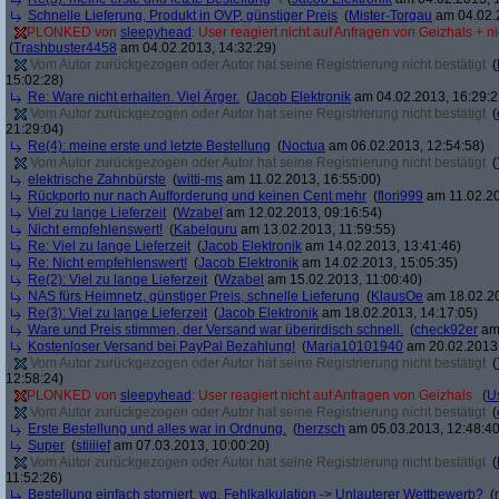
Schnelle Lieferung, Produkt in OVP, günstiger Preis
(
Mister-Torgau
am 04.02.2
PLONKED von
sleepyhead
: User reagiert nicht auf Anfragen von Geizhals + n
(
Trashbuster4458
am 04.02.2013, 14:32:29)
Vom Autor zurückgezogen oder Autor hat seine Registrierung nicht bestätigt
(
15:02:28)
Re: Ware nicht erhalten. Viel Ärger.
(
Jacob Elektronik
am 04.02.2013, 16:29:2
Vom Autor zurückgezogen oder Autor hat seine Registrierung nicht bestätigt
(
21:29:04)
Re(4): meine erste und letzte Bestellung
(
Noctua
am 06.02.2013, 12:54:58)
Vom Autor zurückgezogen oder Autor hat seine Registrierung nicht bestätigt
(
elektrische Zahnbürste
(
witti-ms
am 11.02.2013, 16:55:00)
Rückporto nur nach Aufforderung und keinen Cent mehr
(
flori999
am 11.02.20
Viel zu lange Lieferzeit
(
Wzabel
am 12.02.2013, 09:16:54)
Nicht empfehlenswert!
(
Kabelguru
am 13.02.2013, 11:59:55)
Re: Viel zu lange Lieferzeit
(
Jacob Elektronik
am 14.02.2013, 13:41:46)
Re: Nicht empfehlenswert!
(
Jacob Elektronik
am 14.02.2013, 15:05:35)
Re(2): Viel zu lange Lieferzeit
(
Wzabel
am 15.02.2013, 11:00:40)
NAS fürs Heimnetz, günstiger Preis, schnelle Lieferung
(
KlausOe
am 18.02.20
Re(3): Viel zu lange Lieferzeit
(
Jacob Elektronik
am 18.02.2013, 14:17:05)
Ware und Preis stimmen, der Versand war überirdisch schnell.
(
check92er
am 
Kostenloser Versand bei PayPal Bezahlung!
(
Maria10101940
am 20.02.2013,
Vom Autor zurückgezogen oder Autor hat seine Registrierung nicht bestätigt
(
12:58:24)
PLONKED von
sleepyhead
: User reagiert nicht auf Anfragen von Geizhals
(
U
Vom Autor zurückgezogen oder Autor hat seine Registrierung nicht bestätigt
(
Erste Bestellung und alles war in Ordnung.
(
herzsch
am 05.03.2013, 12:48:40
Super
(
stiiiief
am 07.03.2013, 10:00:20)
Vom Autor zurückgezogen oder Autor hat seine Registrierung nicht bestätigt
(
11:52:26)
Bestellung einfach storniert, wg. Fehlkalkulation -> Unlauterer Wettbewerb?
(