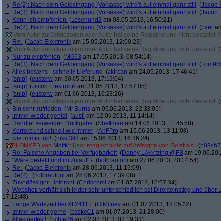
Re(2): Nach dem Geldeingang (Vorkasse) wird's auf einmal ganz still
(
Jacob E
Re(3): Nach dem Geldeingang (Vorkasse) wird's auf einmal ganz still
(
Jacob E
Kann ich empfehlen
(
Lesehund2
am 08.05.2013, 16:50:21)
Re(2): Nach dem Geldeingang (Vorkasse) wird's auf einmal ganz still
(
pxer
am
Vom Autor zurückgezogen oder Autor hat seine Registrierung nicht bestätigt
(
Re:
(
Jacob Elektronik
am 15.05.2013, 12:00:23)
Vom Autor zurückgezogen oder Autor hat seine Registrierung nicht bestätigt
(
Nur zu empfehlen
(
MG63
am 17.05.2013, 08:54:14)
Re(3): Nach dem Geldeingang (Vorkasse) wird's auf einmal ganz still
(
Tom95
Alles bestens - schnelle Lieferung
(
akircan
am 24.05.2013, 17:46:41)
[snip]
(
eusterw
am 30.05.2013, 17:19:04)
[snip]
(
Jacob Elektronik
am 31.05.2013, 17:57:05)
[snip]
(
eusterw
am 01.06.2013, 16:23:26)
Vom Autor zurückgezogen oder Autor hat seine Registrierung nicht bestätigt
(
Bin sehr zufrieden
(
Mr Burns
am 05.06.2013, 22:33:05)
immer wieder genial
(
austi
am 12.06.2013, 11:14:14)
Händler verweigert Rückgabe
(
Shellman
am 14.06.2013, 11:45:58)
Korrekt und schnell wie immer
(
AnFPro
am 15.06.2013, 13:11:08)
wie immer top!
(
nikki303
am 15.06.2013, 16:36:24)
PLONKED von
MattM
: User reagiert nicht auf Anfragen von Geizhals
(
b03ch7
Re: Falsche Angaben bei Verfügbarkeit
(
Danny LÃ¼rtzing @FB
am 19.06.201
"Ware bestellt und im Zulauf" -
(
hofbrautoni
am 27.06.2013, 20:34:54)
Re:
(
Jacob Elektronik
am 28.06.2013, 11:15:09)
Re(2):
(
hofbrautoni
am 28.06.2013, 17:39:08)
Zuverlässiger Lieferant
(
Chrischmi
am 01.07.2013, 16:57:34)
Webshop verhält sich leider sehr unterschiedlich bei Direkteinstieg und über 
17:12:48)
Lange Wartezeit bei XL2411T
(
GiMoney
am 01.07.2013, 18:05:22)
Immer wieder gerne
(
baske01
am 01.07.2013, 21:28:00)
Alles perfekt!
(
richie36
am 02.07.2013, 07:19:33)