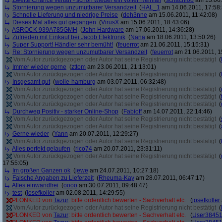
Zweite Chance vertan - schon wieder ein voller Reinfall
(
schachi08
am 13.06.
Stornierung wegen unzumutbarer Versandzeit
(
HAL_1
am 14.06.2011, 17:58:
Schnelle Lieferung und niedrige Preise
(
deh3nne
am 15.06.2011, 11:42:08)
Dieses Mal alles gut gegangen
(
VirusX
am 15.06.2011, 18:43:06)
ASROCK 939A785GMH
(
John Hardware
am 17.06.2011, 14:36:28)
Zufrieden mit Einkauf bei Jacob Elektronik
(
Nana
am 18.06.2011, 13:50:26)
Super Support! Händler sehr bemüht!
(
feuerrot
am 21.06.2011, 15:15:31)
Re: Stornierung wegen unzumutbarer Versandzeit
(
feuerrot
am 21.06.2011, 1
Vom Autor zurückgezogen oder Autor hat seine Registrierung nicht bestätigt
(
Immer wieder gerne
(
zttom
am 23.06.2011, 21:13:01)
Vom Autor zurückgezogen oder Autor hat seine Registrierung nicht bestätigt
(
Insgesamt gut
(
wolle-hamburg
am 03.07.2011, 06:32:48)
Vom Autor zurückgezogen oder Autor hat seine Registrierung nicht bestätigt
(
Vom Autor zurückgezogen oder Autor hat seine Registrierung nicht bestätigt
(
Vom Autor zurückgezogen oder Autor hat seine Registrierung nicht bestätigt
(
Durchweg Positiv - starker Online-Shop
(
Fabioff
am 14.07.2011, 22:14:46)
Vom Autor zurückgezogen oder Autor hat seine Registrierung nicht bestätigt
(
Vom Autor zurückgezogen oder Autor hat seine Registrierung nicht bestätigt
(
Gerne wieder
(
Yann
am 20.07.2011, 12:29:27)
Vom Autor zurückgezogen oder Autor hat seine Registrierung nicht bestätigt
(
Alles perfekt gelaufen
(
rico74
am 20.07.2011, 23:31:11)
Vom Autor zurückgezogen oder Autor hat seine Registrierung nicht bestätigt
(
17:55:05)
Im großen Ganzen ok
(
jewe
am 24.07.2011, 10:27:18)
Falsche Angaben zu Lieferzeit
(
Rheuma-Kay
am 28.07.2011, 06:47:17)
Alles einwandfrei
(
oooo
am 30.07.2011, 09:48:47)
test
(
josefkoller
am 02.08.2011, 14:29:55)
PLONKED von
Tazur
: bitte ordentlich bewerten - Sachverhalt etc.
(
josefkoller
Vom Autor zurückgezogen oder Autor hat seine Registrierung nicht bestätigt
(
PLONKED von
Tazur
: bitte ordentlich bewerten - Sachverhalt etc.
(
User3845