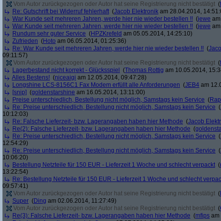
Vom Autor zurückgezogen oder Autor hat seine Registrierung nicht bestätigt
(
Re: Gutschrift bei Widerruf fehlerhaft
(
Jacob Elektronik
am 28.04.2014, 14:51:
War Kunde seit mehreren Jahren, werde hier nie wieder bestellen !!
(
jewe
am 
War Kunde seit mehreren Jahren, werde hier nie wieder bestellen !!
(
jewe
am 
Rundum sehr guter Service
(
HPZKrefeld
am 05.05.2014, 14:25:10)
Zufrieden
(
Hoto
am 06.05.2014, 01:25:36)
Re: War Kunde seit mehreren Jahren, werde hier nie wieder bestellen !!
(
Jaco
09:11:57)
Vom Autor zurückgezogen oder Autor hat seine Registrierung nicht bestätigt
(
Lagerbestand nicht korrekt - Glücksspiel
(
Thomas Rottig
am 10.05.2014, 15:3
Alles Bestens!
(
niceaigi
am 12.05.2014, 09:47:28)
Longshine LCS-8156C1 Fax Modem erfüllt alle Anforderungen
(
JEB4
am 12.0
[snip]
(
goldenstarshine
am 16.05.2014, 13:11:00)
Preise unterschiedlich, Bestellung nicht möglich, Samstags kein Service
(
Rap
Re: Preise unterschiedlich, Bestellung nicht möglich, Samstags kein Service
(
10:12:03)
Re: Falsche Lieferzeit- bzw. Lagerangaben haben hier Methode
(
Jacob Elekt
Re(2): Falsche Lieferzeit- bzw. Lagerangaben haben hier Methode
(
goldenst
Re: Preise unterschiedlich, Bestellung nicht möglich, Samstags kein Service
(
12:54:29)
Re: Preise unterschiedlich, Bestellung nicht möglich, Samstags kein Service
(
10:06:20)
Bestellung Netzteile für 150 EUR - Lieferzeit 1 Woche und schlecht verpackt
(
13:22:54)
Re: Bestellung Netzteile für 150 EUR - Lieferzeit 1 Woche und schlecht verpac
09:57:41)
Vom Autor zurückgezogen oder Autor hat seine Registrierung nicht bestätigt
(
Super
(
Ding
am 02.06.2014, 11:27:49)
Vom Autor zurückgezogen oder Autor hat seine Registrierung nicht bestätigt
(
Re(3): Falsche Lieferzeit- bzw. Lagerangaben haben hier Methode
(
mfips
am 