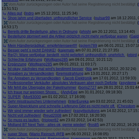
Vom Autor zurückgezogen oder Autor hat seine Registrierung nicht bestätigt
(
13:51:51)
Alles gut
(
Indro
am 15.12.2011, 11:25:34)
Shop lahm und überladen, unfreundlicher Service
(
pulsar99
am 18.12.2011, 
Vom Autor zurückgezogen oder Autor hat seine Registrierung nicht bestätigt
(
14:53:17)
Bereits dritte Bestellung, alles in Ordnung
(
phishi
am 20.12.2011, 13:14:40)
Bestellung storniert weil die Artikel plötzlich nicht mehr verfügbar waren
(
Gald
Vom Autor zurückgezogen oder Autor hat seine Registrierung nicht bestätigt
(
Mein Händlerprädikat:: empfehlenswert!!!
(
golem789
am 06.01.2012, 15:07:1
Besser geht`s nicht! DANKE!
(
kajemato
am 07.01.2012, 21:27:35)
Re(2): Ware verfügbar, bestellt, nicht geliefert, unfreundlich, unehrlich.
(
ebird
a
Schlechte Erfahrung
(
Wolfgang285
am 09.01.2012, 10:21:12)
Ergänzung
(
Wolfgang285
am 09.01.2012, 11:03:17)
Ist okay, nächstes mal wird's bestimmt besser
(
fda
am 12.01.2012, 20:32:24)
Angaben zu Versandkosten
(
bremsstrahlung
am 13.01.2012, 20:27:17)
Re: Angaben zu Versandkosten
(
Jacob Elektronik
am 17.01.2012, 13:59:33)
Professioneller Verkäufer, absolutes Vertrauen aber noch Defizite
(
asystems
a
Mir fehlt die Übergabe der Paketnummer
(
boris2727
am 28.01.2012, 15:01:4
Ich traue nur wenigen Shops...
(
AndyEee
am 31.01.2012, 09:18:30)
SUPER
(
Mortl3000
am 01.02.2012, 17:16:09)
Sehr misstrauisches Unternehmen
(
InterEureka
am 03.02.2012, 21:45:02)
Super Abwicklung und schnelle Lieferung.Gibt es nicht mehr oft.
(
Chesstom
am
Wir sind immer wieder sehr zufrieden!
(
easyitsolutions
am 14.02.2012, 17:15:
Nicht voll zufrieden!
(
freud2008
am 17.02.2012, 16:20:30)
So muss es laufen.
(
Holger82
am 23.02.2012, 14:42:53)
Midland BT Next Twin - alles ok, gerne wieder!
(
frosti5
am 27.02.2012, 16:26:
Vom Autor zurückgezogen oder Autor hat seine Registrierung nicht bestätigt
(
super Shop
(
Mario Reinsch @FB
am 06.03.2012, 16:08:05)
Sehr guter Service inkl. Reklamation
(
svenssson
am 09.03.2012, 23:12:17)