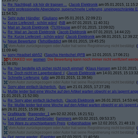
13:10:57)
Re: Nachtigall, ick hör dir trapsen ...
(
Jacob Elektronik
am 05.01.2015, 11:15:2
sehr professionelle Abwicklung, superschnelle Lieferung, uneingeschränkte 
11:54:52)
Sehr guter Händler,
(
Giuliano
am 05.01.2015, 22:09:21)
Kurze Lieferzeit - schön wärs!
(
NB
am 07.01.2015, 11:40:31)
Mail an Jacob Elektronik
(
TUXHouse
am 07.01.2015, 13:09:02)
Re: Mail an Jacob Elektronik
(
Jacob Elektronik
am 07.01.2015, 14:44:22)
Re: Kurze Lieferzeit - schön wärs!
(
Jacob Elektronik
am 08.01.2015, 12:39:22
Neue Bewertung
(
TeholBeddict
am 08.01.2015, 19:45:25)
Vom Autor zurückgezogen oder Autor hat seine Registrierung nicht bestätigt
(
11:09:44)
sony Headset sbh52
(
Sascha Hentschel @FB
am 12.01.2015, 17:06:21)
PLONKED von
women
: Die Bewertung kann noch immer nicht verifiziert werd
21:58:05)
Re: hier bestelle ich sicher nicht noch einmal!
(
Klaus Hansen
am 12.01.2015, 
Re: Doch nicht im Lagerbestand :(
(
Jacob Elektronik
am 14.01.2015, 15:13:32
Schnelle Lieferung
(
ulbi
am 20.01.2015, 11:39:56)
Vom Autor zurückgezogen oder Autor hat seine Registrierung nicht bestätigt
(
Sorry aber einfach lächerlich.
(
turc
am 21.01.2015, 17:27:28)
Mußte leider fast eine Woche auf den Artikel warten obwohl er als lagernt an
21.01.2015, 21:52:00)
Re: Sorry aber einfach lächerlich.
(
Jacob Elektronik
am 26.01.2015, 14:53:44
Re: Mußte leider fast eine Woche auf den Artikel warten obwohl er als lagern
am 26.01.2015, 15:09:35)
Grafikkarte
(
fragender_1
am 02.02.2015, 16:21:51)
Led Lenser von Zweibrüder
(
lammers
am 03.02.2015, 09:53:37)
Top Ware zu unschlagbarem Preis
(
cybershadow
am 12.02.2015, 21:48:13)
Vom Autor zurückgezogen oder Autor hat seine Registrierung nicht bestätigt
(
Vom Autor zurückgezogen oder Autor hat seine Registrierung nicht bestätigt
(
Gut, gerne wieder.
(
Faighter
am 02.03.2015, 11:40:56)