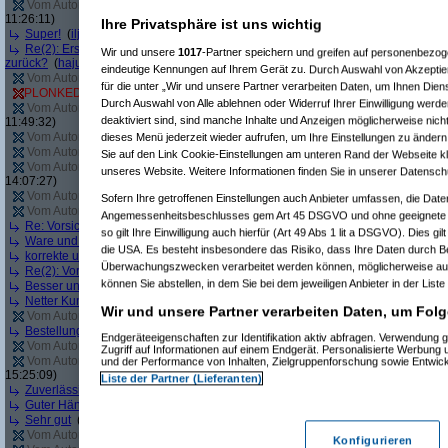
Vom Autor zurückgezogen oder Autor hat seine Registrierung nicht bestätigt
(
11:26:11)
Ihre Privatsphäre ist uns wichtig
Super!
(
iljaa
am 10.05.2012, 13:18:23)
Re(2): Erst angebliche Lagerware nicht liefern, dann falsche Ware liefern - 
Wir und unsere
1017
-Partner speichern und greifen auf personenbezo
zurück?
(
hajuq
am 11.05.2012, 09:01:26)
eindeutige Kennungen auf Ihrem Gerät zu. Durch Auswahl von Akzeptier
Vom Autor zurückgezogen oder Autor hat seine Registrierung nicht bestätigt
(
für die unter „Wir und unsere Partner verarbeiten Daten, um Ihnen Dien
PLONKED von
sleepyhead
: User reagiert nicht auf Anfragen von Geizhals
(
T
Durch Auswahl von Alle ablehnen oder Widerruf Ihrer Einwilligung werde
Vom Autor zurückgezogen oder Autor hat seine Registrierung nicht bestätigt
(
deaktiviert sind, sind manche Inhalte und Anzeigen möglicherweise nicht
11:49:32)
Vom Autor zurückgezogen oder Autor hat seine Registrierung nicht bestätigt
(
dieses Menü jederzeit wieder aufrufen, um Ihre Einstellungen zu ändern 
Vom Autor zurückgezogen oder Autor hat seine Registrierung nicht bestätigt
(
Sie auf den Link Cookie-Einstellungen am unteren Rand der Webseite kli
Vom Autor zurückgezogen oder Autor hat seine Registrierung nicht bestätigt
(
unseres Website. Weitere Informationen finden Sie in unserer Datensch
14:07:27)
Vom Autor zurückgezogen oder Autor hat seine Registrierung nicht bestätigt
(
Sofern Ihre getroffenen Einstellungen auch Anbieter umfassen, die Daten
Vom Autor zurückgezogen oder Autor hat seine Registrierung nicht bestätigt
(
Angemessenheitsbeschlusses gem Art 45 DSGVO und ohne geeignete G
Re: Vorsicht bei diesem Händler
(
Jacob Elektronik
am 04.06.2012, 16:07:05)
so gilt Ihre Einwilligung auch hierfür (Art 49 Abs 1 lit a DSGVO). Dies gi
Ware und Preis top, aber Lieferung verbesserungswürdig
(
pjt-foto
am 05.06.2
die USA. Es besteht insbesondere das Risiko, dass Ihre Daten durch B
korrekte und schnelle Abwicklung der Bestellung
(
WilhelmS
am 05.06.2012, 1
Überwachungszwecken verarbeitet werden können, möglicherweise auc
Re(2): Vorsicht bei diesem Händler
(
windy112
am 08.06.2012, 11:00:31)
können Sie abstellen, in dem Sie bei dem jeweiligen Anbieter in der Liste
Besser und schneller geht nicht!
(
Irina Demskaya @FB
am 12.06.2012, 07:09
Netter Kundenservice, superschnelle Lieferung
(
markuscha
am 12.06.2012, 1
Wir und unsere Partner verarbeiten Daten, um Folg
Vom Autor zurückgezogen oder Autor hat seine Registrierung nicht bestätigt
(
Bestellung einfach storniert
(
Trashbuster4458
am 13.06.2012, 14:29:12)
Endgeräteeigenschaften zur Identifikation aktiv abfragen. Verwendung 
Vom Autor zurückgezogen oder Autor hat seine Registrierung nicht bestätigt
(
Zugriff auf Informationen auf einem Endgerät. Personalisierte Werbung
Vom Autor zurückgezogen oder Autor hat seine Registrierung nicht bestätigt
(
und der Performance von Inhalten, Zielgruppenforschung sowie Entwic
15:25:09)
Liste der Partner (Lieferanten)
Zuverlässig und freundlich
(
Intel Fanboy
am 20.06.2012, 15:41:38)
Guter Händler
(
MidnightJam
am 26.06.2012, 16:56:21)
Sehr gut
(
Bosko
am 26.06.2012, 19:12:00)
Vom Autor zurückgezogen oder Autor hat seine Registrierung nicht bestätigt
(
Konfigurieren