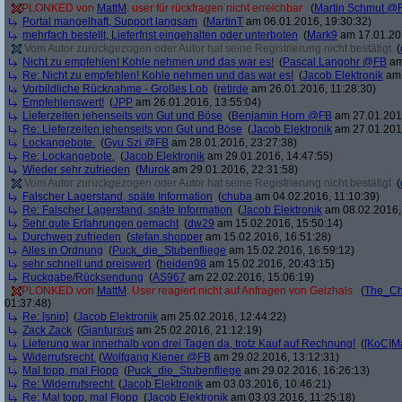
PLONKED von
MattM
: user für rückfragen nicht erreichbar
(
Martin Schmut @
Portal mangelhaft, Support langsam
(
MartinT
am 06.01.2016, 19:30:32)
mehrfach bestellt, Lieferfrist eingehalten oder unterboten
(
Mark9
am 17.01.201
Vom Autor zurückgezogen oder Autor hat seine Registrierung nicht bestätigt
(
Nicht zu empfehlen! Kohle nehmen und das war es!
(
Pascal Langohr @FB
am
Re: Nicht zu empfehlen! Kohle nehmen und das war es!
(
Jacob Elektronik
am 
Vorbildliche Rücknahme - Großes Lob
(
retirde
am 26.01.2016, 11:28:30)
Empfehlenswert!
(
JPP
am 26.01.2016, 13:55:04)
Lieferzeiten jehenseits von Gut und Böse
(
Benjamin Horn @FB
am 27.01.2016
Re: Lieferzeiten jehenseits von Gut und Böse
(
Jacob Elektronik
am 27.01.2016
Lockangebote.
(
Gyu Szi @FB
am 28.01.2016, 23:27:38)
Re: Lockangebote.
(
Jacob Elektronik
am 29.01.2016, 14:47:55)
Wieder sehr zufrieden
(
Murok
am 29.01.2016, 22:31:58)
Vom Autor zurückgezogen oder Autor hat seine Registrierung nicht bestätigt
(
Falscher Lagerstand, späte Information
(
chuba
am 04.02.2016, 11:10:39)
Re: Falscher Lagerstand, späte Information
(
Jacob Elektronik
am 08.02.2016,
Sehr gute Erfahrungen gemacht
(
dw29
am 15.02.2016, 15:50:14)
Durchweg zufrieden
(
stefan.shopper
am 15.02.2016, 16:51:28)
Alles in Ordnung
(
Puck_die_Stubenfliege
am 15.02.2016, 16:59:12)
sehr schnell und preiswert
(
heiden98
am 15.02.2016, 20:43:15)
Ruckgabe/Rücksendung
(
AS967
am 22.02.2016, 15:06:19)
PLONKED von
MattM
: User reagiert nicht auf Anfragen von Geizhals
(
The_Ch
01:37:48)
Re: [snip]
(
Jacob Elektronik
am 25.02.2016, 12:44:22)
Zack Zack
(
Giantursus
am 25.02.2016, 21:12:19)
Lieferung war innerhalb von drei Tagen da, trotz Kauf auf Rechnung!
(
[KoC]M
Widerrufsrecht
(
Wolfgang Kiener @FB
am 29.02.2016, 13:12:31)
Mal topp, mal Flopp
(
Puck_die_Stubenfliege
am 29.02.2016, 16:26:13)
Re: Widerrufsrecht
(
Jacob Elektronik
am 03.03.2016, 10:46:21)
Re: Mal topp, mal Flopp
(
Jacob Elektronik
am 03.03.2016, 11:25:18)