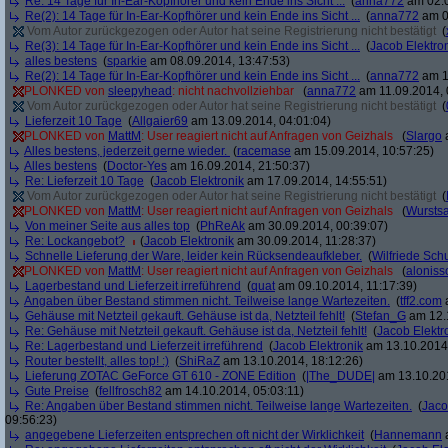
Re: 14 Tage für In-Ear-Kopfhörer und kein Ende ins Sicht ...
(
anna772
am 02.0
Re(2): 14 Tage für In-Ear-Kopfhörer und kein Ende ins Sicht ...
(
anna772
am 0
Vom Autor zurückgezogen oder Autor hat seine Registrierung nicht bestätigt
(
Re(3): 14 Tage für In-Ear-Kopfhörer und kein Ende ins Sicht ...
(
Jacob Elektro
alles bestens
(
sparkie
am 08.09.2014, 13:47:53)
Re(2): 14 Tage für In-Ear-Kopfhörer und kein Ende ins Sicht ...
(
anna772
am 1
PLONKED von
sleepyhead
: nicht nachvollziehbar
(
anna772
am 11.09.2014, 
Vom Autor zurückgezogen oder Autor hat seine Registrierung nicht bestätigt
(
Lieferzeit 10 Tage
(
Allgaier69
am 13.09.2014, 04:01:04)
PLONKED von
MattM
: User reagiert nicht auf Anfragen von Geizhals
(
Slargo
a
Alles bestens, jederzeit gerne wieder.
(
racemase
am 15.09.2014, 10:57:25)
Alles bestens
(
Doctor-Yes
am 16.09.2014, 21:50:37)
Re: Lieferzeit 10 Tage
(
Jacob Elektronik
am 17.09.2014, 14:55:51)
Vom Autor zurückgezogen oder Autor hat seine Registrierung nicht bestätigt
(
PLONKED von
MattM
: User reagiert nicht auf Anfragen von Geizhals
(
Wurstsa
Von meiner Seite aus alles top
(
PhReAk
am 30.09.2014, 00:39:07)
Re: Lockangebot?
(
Jacob Elektronik
am 30.09.2014, 11:28:37)
Schnelle Lieferung der Ware, leider kein Rücksendeaufkleber.
(
Wilfriede Sc
PLONKED von
MattM
: User reagiert nicht auf Anfragen von Geizhals
(
aloniss
Lagerbestand und Lieferzeit irreführend
(
quat
am 09.10.2014, 11:17:39)
Angaben über Bestand stimmen nicht. Teilweise lange Wartezeiten.
(
tff2.com
a
Gehäuse mit Netzteil gekauft. Gehäuse ist da, Netzteil fehlt!
(
Stefan_G
am 12.1
Re: Gehäuse mit Netzteil gekauft. Gehäuse ist da, Netzteil fehlt!
(
Jacob Elektr
Re: Lagerbestand und Lieferzeit irreführend
(
Jacob Elektronik
am 13.10.2014,
Router bestellt, alles top! :)
(
ShiRaZ
am 13.10.2014, 18:12:26)
Lieferung ZOTAC GeForce GT 610 - ZONE Edition
(
|The_DUDE|
am 13.10.201
Gute Preise
(
fellfrosch82
am 14.10.2014, 05:03:11)
Re: Angaben über Bestand stimmen nicht. Teilweise lange Wartezeiten.
(
Jaco
09:56:23)
angegebene Lieferzeiten entsprechen oft nicht der Wirklichkeit
(
Hannemann
a