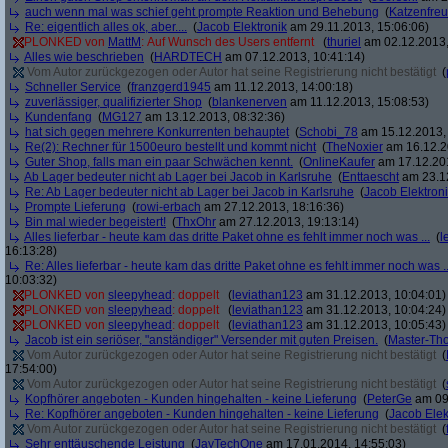
auch wenn mal was schief geht prompte Reaktion und Behebung
(
Katzenfre
Re: eigentlich alles ok, aber....
(
Jacob Elektronik
am 29.11.2013, 15:06:06)
PLONKED von
MattM
: Auf Wunsch des Users entfernt
(
thuriel
am 02.12.2013,
Alles wie beschrieben
(
HARDTECH
am 07.12.2013, 10:41:14)
Vom Autor zurückgezogen oder Autor hat seine Registrierung nicht bestätigt
(
Schneller Service
(
franzgerd1945
am 11.12.2013, 14:00:18)
zuverlässiger, qualifizierter Shop
(
blankenerven
am 11.12.2013, 15:08:53)
Kundenfang
(
MG127
am 13.12.2013, 08:32:36)
hat sich gegen mehrere Konkurrenten behauptet
(
Schobi_78
am 15.12.2013, 
Re(2): Rechner für 1500euro bestellt und kommt nicht
(
TheNoxier
am 16.12.2
Guter Shop, falls man ein paar Schwächen kennt.
(
OnlineKaufer
am 17.12.201
Ab Lager bedeuter nicht ab Lager bei Jacob in Karlsruhe
(
Enttaescht
am 23.12
Re: Ab Lager bedeuter nicht ab Lager bei Jacob in Karlsruhe
(
Jacob Elektron
Prompte Lieferung
(
rowi-erbach
am 27.12.2013, 18:16:36)
Bin mal wieder begeistert!
(
ThxOhr
am 27.12.2013, 19:13:14)
Alles lieferbar - heute kam das dritte Paket ohne es fehlt immer noch was ...
(
l
16:13:28)
Re: Alles lieferbar - heute kam das dritte Paket ohne es fehlt immer noch was ..
10:03:32)
PLONKED von
sleepyhead
: doppelt
(
leviathan123
am 31.12.2013, 10:04:01)
PLONKED von
sleepyhead
: doppelt
(
leviathan123
am 31.12.2013, 10:04:24)
PLONKED von
sleepyhead
: doppelt
(
leviathan123
am 31.12.2013, 10:05:43)
Jacob ist ein seriöser, "anständiger" Versender mit guten Preisen.
(
Master-Th
Vom Autor zurückgezogen oder Autor hat seine Registrierung nicht bestätigt
(
17:54:00)
Vom Autor zurückgezogen oder Autor hat seine Registrierung nicht bestätigt
(
Kopfhörer angeboten - Kunden hingehalten - keine Lieferung
(
PeterGe
am 09.
Re: Kopfhörer angeboten - Kunden hingehalten - keine Lieferung
(
Jacob Elek
Vom Autor zurückgezogen oder Autor hat seine Registrierung nicht bestätigt
(
Sehr enttäuschende Leistung
(
JayTechOne
am 17.01.2014, 14:55:03)