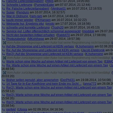
Falsche Lieferzeitangaben!
(
mfips
am 07.07.2014, 14:05:00)
Schnelle Lieferung
(
PumpkinEater
am 07.07.2014, 21:12:44)
Re: Falsche Lieferzeitangaben!
(
Ventrue01
am 10.07.2014, 12:16:53)
Super
(
Penduro
am 10.07.2014, 16:32:57)
War in Ordnung
(
ram-ram
am 14.07.2014, 14:48:42)
kaufe immer wieder
(
PKHansen
am 16.07.2014, 10:32:22)
Webseite hui, Ergebnis pfui
(
prodo
am 17.07.2014, 18:18:56)
schnelle und korrekte Lieferung
(
Trudy20
am 18.07.2014, 16:45:13)
Service gut, Lüfter offensichtlich schonmal ausgepackt
(
moddok
am 29.07.201
Nicht den bestellten Artikel erhalten
(
Rabbit70
am 29.07.2014, 17:08:09)
Photozubehör
(
MKohlhepp
am 29.07.2014, 19:57:38)
Vom Autor zurückgezogen oder Autor hat seine Registrierung nicht bestätigt
(
Auf die Shoppreise und Lieferzeit ist KEIN verlass
(
K.hohensinn
am 02.08.201
Re: Auf die Shoppreise und Lieferzeit ist KEIN verlass
(
Jacob Elektronik
am 04
Re(2): Auf die Shoppreise und Lieferzeit ist KEIN verlass
(
K.hohensinn
am 09.
Vom Autor zurückgezogen oder Autor hat seine Registrierung nicht bestätigt
(
Warte schon eine Woche auf einen Artikel mit Lieferzeit von einem Tag
(
EBMC
Re: Warte schon eine Woche auf einen Artikel mit Lieferzeit von einem Tag
(
J
16:48:54)
Vom Autor zurückgezogen oder Autor hat seine Registrierung nicht bestätigt
(
20:03:20)
Bisher selten genutzt, aber angenehm
(
DerPhil31
am 19.08.2014, 10:54:08)
14 Tage für In-Ear-Kopfhörer und kein Ende ins Sicht ...
(
anna772
am 26.08.20
Re(2): Warte schon eine Woche auf einen Artikel mit Lieferzeit von einem Tag
15:58:12)
Re(2): Warte schon eine Woche auf einen Artikel mit Lieferzeit von einem Tag
15:58:35)
Re(2): Warte schon eine Woche auf einen Artikel mit Lieferzeit von einem Tag
15:58:54)
perfekt
(
Utopia
am 02.09.2014, 04:16:34)