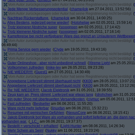
Sehr guter Shop.
(
tomlech
am 27.04.2011, 08:23:05)
Vom Autor zurückgezogen oder Autor hat seine Registrierung nicht bestätigt
(
Jede Menge Verbesserungspotential
(
chame4ok
am 27.04.2011, 13:52:56)
Vom Autor zurückgezogen oder Autor hat seine Registrierung nicht bestätigt
(
Nachtrag Rückerstattung.
(
chame4ok
am 30.04.2011, 14:00:25)
Alles Bestens, jederzeit gerne wieder!
(
Holohelge
am 02.05.2011, 15:59:14)
Trotz kleinerer Abstriche super
(
soxxgreen
am 02.05.2011, 17:14:42)
Trotz kleinerer Abstriche super
(
soxxgreen
am 02.05.2011, 17:16:14)
Kampfpreise bei nicht verfügbarer Ware das grenzt an Unlauterem Wettbewer
Vom Autor zurückgezogen oder Autor hat seine Registrierung nicht bestätigt
(
06:49:44)
Prima Service gern wieder
(
Clyde
am 19.05.2011, 19:43:16)
Vom Autor zurückgezogen oder Autor hat seine Registrierung nicht bestätigt
(
Vom Autor zurückgezogen oder Autor hat seine Registrierung nicht bestätigt
(
Guter Onlineshop - aber nicht unbedingt schnell
(
Xtreme Light
am 25.05.2011,
Vollkommen zufrieden
(
mike-lev
am 26.05.2011, 09:23:28)
NIE WIEDER!!!!
(
Guest1
am 27.05.2011, 14:30:49)
Vom Autor zurückgezogen oder Autor hat seine Registrierung nicht bestätigt
(
Anggebene Lieferzeit stimmt überhaupt nicht
(
KK00
am 28.05.2011, 13:07:21
Anggebene Lieferzeit stimmt überhaupt nicht
(
KK00
am 28.05.2011, 13:12:26
Re: NIE WIEDER!!!!
(
Jacob Elektronik
am 31.05.2011, 18:39:55)
Zeug kam an, Preis stimmt, Lieferzeit war etwas lang
(
strohchen
am 31.05.201
ein guter Shop mit überteuerten Versandkosten
(
civmuc
am 05.06.2011, 12:51
Fast zufrieden
(
Bestseller
am 06.06.2011, 11:55:20)
Ware nicht mehr lieferbar
(
linuxfan
am 06.06.2011, 15:32:21)
Resumee mit gemischen Gefühlen
(
NexusCore
am 06.06.2011, 18:15:41)
Jakob Elektronik bot Ware als vorhanden und sofort lieferbar an, die dann na
vorhanden war.
(
_LC_
am 06.06.2011, 19:37:37)
Bestellt > verschickt > erhalten!
(
Light-Hunter
am 08.06.2011, 14:26:34)
Mehr Schein als Sein!
(
Nukky
am 11.06.2011, 18:23:24)