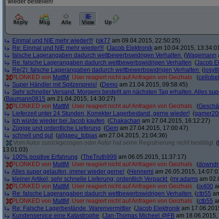
wieder bestellen!
Einmal und NIE mehr wieder!!!
(
sk77
am 09.04.2015, 22:50:25)
Re: Einmal und NIE mehr wieder!!!
(
Jacob Elektronik
am 10.04.2015, 13:34:0
falsche Lagerangaben dadurch wettbewerbswidrigen Verhalten
(
Wagemann
Re: falsche Lagerangaben dadurch wettbewerbswidrigen Verhalten
(
Jacob El
Re(2): falsche Lagerangaben dadurch wettbewerbswidrigen Verhalten
(
josy8
PLONKED von
MattM
: User reagiert nicht auf Anfragen von Geizhals
(
cellobe
Super Händler mit Spitzenpreis!
(
Demo
am 21.04.2015, 09:58:45)
Sehr schneller Versand. Morgens bestellt am nächsten Tag erhalten. Alles sup
(
Baumann0815
am 21.04.2015, 14:30:27)
PLONKED von
MattM
: User reagiert nicht auf Anfragen von Geizhals
(
Geschä
Lieferzeit unter 24 Stunden, Korrekter Lagerbestand, gerne wieder!
(
gamer20
Ich würde wieder bei Jacob kaufen
(
Chakachan
am 27.04.2015, 16:12:27)
Zügige und ordentliche Lieferung
(
Gem
am 27.04.2015, 17:00:47)
schnell und gut
(
allgaeu_tobias
am 27.04.2015, 21:04:36)
Vom Autor zurückgezogen oder Autor hat seine Registrierung nicht bestätigt
(
13:01:03)
100% positive Erfahrung
(
TheTruth999
am 06.05.2015, 11:37:17)
PLONKED von
MattM
: User reagiert nicht auf Anfragen von Geizhals
(
downd
Alles super gelaufen, immer wieder gerne!
(
Hennemi
am 26.05.2015, 14:07:0
kleiner Artikel; sehr schnelle Lieferung; ordentlich Verpackt
(
mr.adams
am 02.0
PLONKED von
MattM
: User reagiert nicht auf Anfragen von Geizhals
(
ix400
am
Re: falsche Lagerangaben dadurch wettbewerbswidrigen Verhalten
(
ctb55
am
PLONKED von
MattM
: User reagiert nicht auf Anfragen von Geizhals
(
ctb55
am
Re: Falsche Lagerbestände, Warenvermittler
(
Jacob Elektronik
am 17.06.2015
Kundenservice eine Katastrophe
(
Jan-Thomas Micheel @FB
am 18.06.2015, 