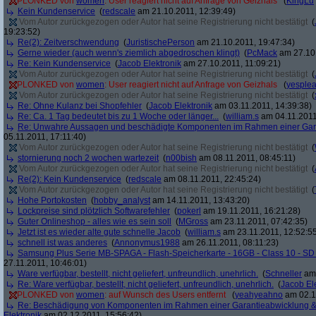
PLONKED von
women
: User reagiert nicht auf Anfrage von Geizhals
(
KingLu
Kein Kundenservice
(
redscale
am 21.10.2011, 12:39:49)
Vom Autor zurückgezogen oder Autor hat seine Registrierung nicht bestätigt
(
19:23:52)
Re(2): Zeitverschwendung
(
JuristischePerson
am 21.10.2011, 19:47:34)
Gerne wieder (auch wenn's ziemlich abgedroschen klingt)
(
PcMack
am 27.10.
Re: Kein Kundenservice
(
Jacob Elektronik
am 27.10.2011, 11:09:21)
Vom Autor zurückgezogen oder Autor hat seine Registrierung nicht bestätigt
(
PLONKED von
women
: User reagiert nicht auf Anfrage von Geizhals
(
yesple
Vom Autor zurückgezogen oder Autor hat seine Registrierung nicht bestätigt
(
Re: Ohne Kulanz bei Shopfehler
(
Jacob Elektronik
am 03.11.2011, 14:39:38)
Re: Ca. 1 Tag bedeutet bis zu 1 Woche oder länger...
(
william.s
am 04.11.2011
Re: Unwahre Aussagen und beschädigte Komponenten im Rahmen einer Gar
05.11.2011, 17:11:40)
Vom Autor zurückgezogen oder Autor hat seine Registrierung nicht bestätigt
(
stornierung noch 2 wochen wartezeit
(
n00bish
am 08.11.2011, 08:45:11)
Vom Autor zurückgezogen oder Autor hat seine Registrierung nicht bestätigt
(
Re(2): Kein Kundenservice
(
redscale
am 08.11.2011, 22:45:24)
Vom Autor zurückgezogen oder Autor hat seine Registrierung nicht bestätigt
(
Hohe Portokosten
(
hobby_analyst
am 14.11.2011, 13:43:20)
Lockpreise sind plötzlich Softwarefehler
(
pokerl
am 19.11.2011, 16:21:28)
Guter Onlineshop - alles wie es sein soll
(
MGross
am 23.11.2011, 07:42:35)
Jetzt ist es wieder alte gute schnelle Jacob
(
william.s
am 23.11.2011, 12:52:5
schnell ist was anderes
(
Annonymus1988
am 26.11.2011, 08:11:23)
Samsung Plus Serie MB-SPAGA - Flash-Speicherkarte - 16GB - Class 10 - 
27.11.2011, 10:46:01)
Ware verfügbar, bestellt, nicht geliefert, unfreundlich, unehrlich.
(
Schneller
am 
Re: Ware verfügbar, bestellt, nicht geliefert, unfreundlich, unehrlich.
(
Jacob El
PLONKED von
women
: auf Wunsch des Users entfernt
(
yeahyeahno
am 02.1
Re: Beschädigung von Komponenten im Rahmen einer Garantieabwicklung 
Elektronik
am 02.12.2011, 15:56:42)