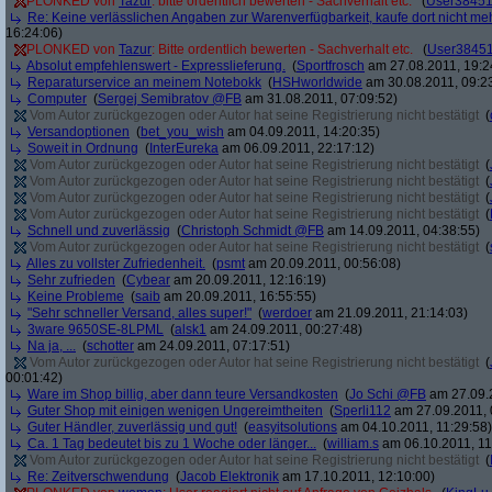
PLONKED von
Tazur
: bitte ordentlich bewerten - Sachverhalt etc.
(
User3845
Re: Keine verlässlichen Angaben zur Warenverfügbarkeit, kaufe dort nicht me
16:24:06)
PLONKED von
Tazur
: Bitte ordentlich bewerten - Sachverhalt etc.
(
User3845
Absolut empfehlenswert - Expresslieferung.
(
Sportfrosch
am 27.08.2011, 19:2
Reparaturservice an meinem Notebokk
(
HSHworldwide
am 30.08.2011, 09:2
Computer
(
Sergej Semibratov @FB
am 31.08.2011, 07:09:52)
Vom Autor zurückgezogen oder Autor hat seine Registrierung nicht bestätigt
(
Versandoptionen
(
bet_you_wish
am 04.09.2011, 14:20:35)
Soweit in Ordnung
(
InterEureka
am 06.09.2011, 22:17:12)
Vom Autor zurückgezogen oder Autor hat seine Registrierung nicht bestätigt
(
Vom Autor zurückgezogen oder Autor hat seine Registrierung nicht bestätigt
(
Vom Autor zurückgezogen oder Autor hat seine Registrierung nicht bestätigt
(
Vom Autor zurückgezogen oder Autor hat seine Registrierung nicht bestätigt
(
Schnell und zuverlässig
(
Christoph Schmidt @FB
am 14.09.2011, 04:38:55)
Vom Autor zurückgezogen oder Autor hat seine Registrierung nicht bestätigt
(
Alles zu vollster Zufriedenheit.
(
psmt
am 20.09.2011, 00:56:08)
Sehr zufrieden
(
Cybear
am 20.09.2011, 12:16:19)
Keine Probleme
(
saib
am 20.09.2011, 16:55:55)
"Sehr schneller Versand, alles super!"
(
werdoer
am 21.09.2011, 21:14:03)
3ware 9650SE-8LPML
(
alsk1
am 24.09.2011, 00:27:48)
Na ja, ...
(
schotter
am 24.09.2011, 07:17:51)
Vom Autor zurückgezogen oder Autor hat seine Registrierung nicht bestätigt
(
00:01:42)
Ware im Shop billig, aber dann teure Versandkosten
(
Jo Schi @FB
am 27.09.2
Guter Shop mit einigen wenigen Ungereimtheiten
(
Sperli112
am 27.09.2011, 
Guter Händler, zuverlässig und gut!
(
easyitsolutions
am 04.10.2011, 11:29:58)
Ca. 1 Tag bedeutet bis zu 1 Woche oder länger...
(
william.s
am 06.10.2011, 11
Vom Autor zurückgezogen oder Autor hat seine Registrierung nicht bestätigt
(
Re: Zeitverschwendung
(
Jacob Elektronik
am 17.10.2011, 12:10:00)