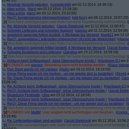
16:46:51)
Absolute Vorsicht geboten.
(
compiler666
am 02.12.2014, 16:39:13)
Alles schön.
(
itarci
am 03.12.2014, 23:28:26)
Alles schön
(
itarci
am 03.12.2014, 23:32:06)
Re(2): Kundenservice kleingeschrieben!
(
old-fuzzy
am 06.12.2014, 19:07:20)
Vom Autor zurückgezogen oder Autor hat seine Registrierung nicht bestätigt
(
Re: Absolute Vorsicht geboten.
(
Jacob Elektronik
am 11.12.2014, 11:00:47)
Schnelle Lieferung und schneller Support!
(
rapooo
am 11.12.2014, 12:04:00)
angeblich lagernde Artikel bestellt, 4 Werktage bis Versand
(
basti21
am 12.12.
Re(2): angegebene Lieferzeiten entsprechen oft nicht der Wirklichkeit
(
Hann
Vom Autor zurückgezogen oder Autor hat seine Registrierung nicht bestätigt
(
Re: angeblich lagernde Artikel bestellt, 4 Werktage bis Versand
(
Jacob Elektr
Schnelle Bestellung und Lieferung
(
Zandina
am 15.12.2014, 18:59:18)
Vom Autor zurückgezogen oder Autor hat seine Registrierung nicht bestätigt
(
Achtung beim Softwarekauf - böse Überraschung Inside !
(
Hardware-DJ
am 19
PLONKED von
women
: Bewertung kann nicht bestätigt werden
(
Klaus Hans
Den Shop werde ich mir merken
(
HuKo
am 19.12.2014, 19:33:56)
Diese Firma werde ich mir merken - um nie wieder dort zu bestellen!
(
Storek
a
Re: Diese Firma werde ich mir merken - um nie wieder dort zu bestellen!
(
Jac
13:06:14)
Re: Achtung beim Softwarekauf - böse Überraschung Inside !
(
Hardware-DJ
a
Re(2): Achtung beim Softwarekauf - böse Überraschung Inside !
(
Jacob Elektr
Bestellung Festplatte
(
Jibe
am 23.12.2014, 12:18:54)
Re(3): Achtung beim Softwarekauf - böse Überraschung Inside !
(
Hardware-D
Re(2): Diese Firma werde ich mir merken - um nie wieder dort zu bestellen!
(
S
Vom Autor zurückgezogen oder Autor hat seine Registrierung nicht bestätigt
(
PLONKED von
MattM
: User reagiert nicht auf Anfragen von Geizhals
(
cronos
23:19:49)
Re: Lieferzeitangaben sind wichtig!
(
Jacob Elektronik
am 30.12.2014, 10:56:2
Vom Autor zurückgezogen oder Autor hat seine Registrierung nicht bestätigt
(