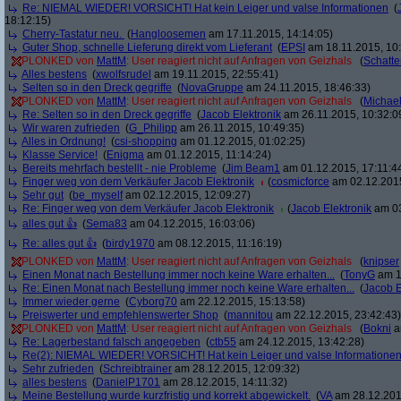
Re: NIEMAL WIEDER! VORSICHT! Hat kein Leiger und valse Informationen
(
18:12:15)
Cherry-Tastatur neu.
(
Hangloosemen
am 17.11.2015, 14:14:05)
Guter Shop, schnelle Lieferung direkt vom Lieferant
(
EPSI
am 18.11.2015, 10:
PLONKED von
MattM
: User reagiert nicht auf Anfragen von Geizhals
(
Schatte
Alles bestens
(
xwolfsrudel
am 19.11.2015, 22:55:41)
Selten so in den Dreck gegriffe
(
NovaGruppe
am 24.11.2015, 18:46:33)
PLONKED von
MattM
: User reagiert nicht auf Anfragen von Geizhals
(
Michae
Re: Selten so in den Dreck gegriffe
(
Jacob Elektronik
am 26.11.2015, 10:32:0
Wir waren zufrieden
(
G_Philipp
am 26.11.2015, 10:49:35)
Alles in Ordnung!
(
csi-shopping
am 01.12.2015, 01:02:25)
Klasse Service!
(
Enigma
am 01.12.2015, 11:14:24)
Bereits mehrfach bestellt - nie Probleme
(
Jim Beam1
am 01.12.2015, 17:11:4
Finger weg von dem Verkäufer Jacob Elektronik
(
cosmicforce
am 02.12.2015
Sehr gut
(
be_myself
am 02.12.2015, 12:09:27)
Re: Finger weg von dem Verkäufer Jacob Elektronik
(
Jacob Elektronik
am 03
alles gut 👍
(
Sema83
am 04.12.2015, 16:03:06)
Re: alles gut 👍
(
birdy1970
am 08.12.2015, 11:16:19)
PLONKED von
MattM
: User reagiert nicht auf Anfragen von Geizhals
(
knipser
Einen Monat nach Bestellung immer noch keine Ware erhalten...
(
TonyG
am 1
Re: Einen Monat nach Bestellung immer noch keine Ware erhalten...
(
Jacob E
Immer wieder gerne
(
Cyborg70
am 22.12.2015, 15:13:58)
Preiswerter und empfehlenswerter Shop
(
mannitou
am 22.12.2015, 23:42:43)
PLONKED von
MattM
: User reagiert nicht auf Anfragen von Geizhals
(
Bokni
a
Re: Lagerbestand falsch angegeben
(
ctb55
am 24.12.2015, 13:42:28)
Re(2): NIEMAL WIEDER! VORSICHT! Hat kein Leiger und valse Informatione
Sehr zufrieden
(
Schreibtrainer
am 28.12.2015, 12:09:32)
alles bestens
(
DanielP1701
am 28.12.2015, 14:11:32)
Meine Bestellung wurde kurzfristig und korrekt abgewickelt.
(
VA
am 28.12.201