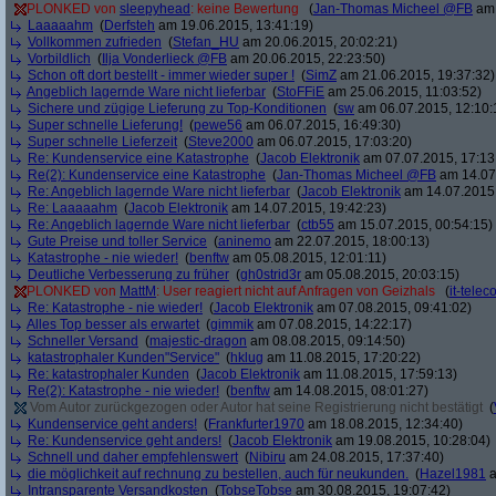
PLONKED von
sleepyhead
: keine Bewertung
(
Jan-Thomas Micheel @FB
am 
Laaaaahm
(
Derfsteh
am 19.06.2015, 13:41:19)
Vollkommen zufrieden
(
Stefan_HU
am 20.06.2015, 20:02:21)
Vorbildlich
(
Ilja Vonderlieck @FB
am 20.06.2015, 22:23:50)
Schon oft dort bestellt - immer wieder super !
(
SimZ
am 21.06.2015, 19:37:32)
Angeblich lagernde Ware nicht lieferbar
(
StoFFiE
am 25.06.2015, 11:03:52)
Sichere und zügige Lieferung zu Top-Konditionen
(
sw
am 06.07.2015, 12:10:
Super schnelle Lieferung!
(
pewe56
am 06.07.2015, 16:49:30)
Super schnelle Lieferzeit
(
Steve2000
am 06.07.2015, 17:03:20)
Re: Kundenservice eine Katastrophe
(
Jacob Elektronik
am 07.07.2015, 17:13
Re(2): Kundenservice eine Katastrophe
(
Jan-Thomas Micheel @FB
am 14.07.
Re: Angeblich lagernde Ware nicht lieferbar
(
Jacob Elektronik
am 14.07.2015,
Re: Laaaaahm
(
Jacob Elektronik
am 14.07.2015, 19:42:23)
Re: Angeblich lagernde Ware nicht lieferbar
(
ctb55
am 15.07.2015, 00:54:15)
Gute Preise und toller Service
(
aninemo
am 22.07.2015, 18:00:13)
Katastrophe - nie wieder!
(
benftw
am 05.08.2015, 12:01:11)
Deutliche Verbesserung zu früher
(
gh0strid3r
am 05.08.2015, 20:03:15)
PLONKED von
MattM
: User reagiert nicht auf Anfragen von Geizhals
(
it-tele
Re: Katastrophe - nie wieder!
(
Jacob Elektronik
am 07.08.2015, 09:41:02)
Alles Top besser als erwartet
(
gimmik
am 07.08.2015, 14:22:17)
Schneller Versand
(
majestic-dragon
am 08.08.2015, 09:14:50)
katastrophaler Kunden"Service"
(
hklug
am 11.08.2015, 17:20:22)
Re: katastrophaler Kunden
(
Jacob Elektronik
am 11.08.2015, 17:59:13)
Re(2): Katastrophe - nie wieder!
(
benftw
am 14.08.2015, 08:01:27)
Vom Autor zurückgezogen oder Autor hat seine Registrierung nicht bestätigt
(
Kundenservice geht anders!
(
Frankfurter1970
am 18.08.2015, 12:34:40)
Re: Kundenservice geht anders!
(
Jacob Elektronik
am 19.08.2015, 10:28:04)
Schnell und daher empfehlenswert
(
Nibiru
am 24.08.2015, 17:37:40)
die möglichkeit auf rechnung zu bestellen, auch für neukunden.
(
Hazel1981
a
Intransparente Versandkosten
(
TobseTobse
am 30.08.2015, 19:07:42)