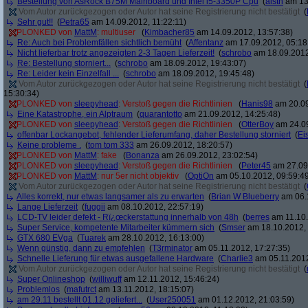
Bestellung von AsRock B75M Mainboard und Intel i5-3350P Cpu
(
alstn
am 13.
Vom Autor zurückgezogen oder Autor hat seine Registrierung nicht bestätigt
(
Sehr gut!!
(
Petra65
am 14.09.2012, 11:22:11)
PLONKED von
MattM
: multiuser
(
Kimbacher85
am 14.09.2012, 13:57:38)
Re: Auch bei Problemfällen sichtlich bemüht
(
Affentanz
am 17.09.2012, 05:18
Nicht lieferbar trotz angezeigten 2-3 Tagen Lieferzeit!
(
schrobo
am 18.09.2012
Re: Bestellung storniert...
(
schrobo
am 18.09.2012, 19:43:07)
Re: Leider kein Einzelfall ...
(
schrobo
am 18.09.2012, 19:45:48)
Vom Autor zurückgezogen oder Autor hat seine Registrierung nicht bestätigt
(
15:30:34)
PLONKED von
sleepyhead
: Verstoß gegen die Richtlinien
(
Hanis98
am 20.09
Eine Katastrophe, ein Alptraum
(
quarantotto
am 21.09.2012, 14:25:48)
PLONKED von
sleepyhead
: Verstoß gegen die Richtlinien
(
OtterBoy
am 24.09
offenbar Lockangebot, fehlender Lieferumfang, daher Bestellung storniert
(
Ei
Keine probleme .
(
tom tom 333
am 26.09.2012, 18:20:57)
PLONKED von
MattM
: fake
(
Bonanza
am 26.09.2012, 23:02:54)
PLONKED von
sleepyhead
: Verstoß gegen die Richtlinien
(
Peter45
am 27.09.
PLONKED von
MattM
: nur 5er nicht objektiv
(
OptiOn
am 05.10.2012, 09:59:4
Vom Autor zurückgezogen oder Autor hat seine Registrierung nicht bestätigt
(
Alles korrekt, nur etwas langsamer als zu erwarten
(
Brian W Blueberry
am 06.1
Lange Lieferzeit
(
fuggii
am 08.10.2012, 22:57:19)
LCD-TV leider defekt - Rï¿œckerstattung innerhalb von 48h
(
berres
am 11.10.
Super Service, kompetente Mitarbeiter kümmern sich
(
Smser
am 18.10.2012, 
GTX 680 EVga
(
Tuarek
am 28.10.2012, 16:13:00)
Wenn günstig, dann zu empfehlen
(
T3rminator
am 05.11.2012, 17:27:35)
Schnelle Lieferung für etwas ausgefallene Hardware
(
Charlie3
am 05.11.2012
Vom Autor zurückgezogen oder Autor hat seine Registrierung nicht bestätigt
(
Super Onlineshop
(
williwuff
am 12.11.2012, 15:46:24)
Problemlos
(
mafutrct
am 13.11.2012, 18:15:07)
am 29.11 bestellt 01.12 geliefert...
(
User250051
am 01.12.2012, 21:03:59)