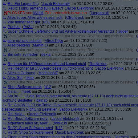
Re: Ein langer Tag
(
Jacob Elektronik
am 03.10.2013, 12:02:08)
Re(4): Huhu, jemand zu Hause?!
(
Jacob Elektronik
am 07.10.2013, 10:29:53)
PLONKED von
MattM
: Bitte ordentlich bewerten
(
juergen.ott
am 07.10.2013, 
Alles super. Alles wie es sein soll.
(
CBuntrock
am 07.10.2013, 13:30:07)
Wie immer sehr gut
(
Pu1
am 07.10.2013, 17:04:10)
Perfekt!
(
PeSa
am 07.10.2013, 18:28:47)
Super Schnelle Lieferung und mit PayPal kostenloser Versand:)
(
Tigger
am 09
Vom Autor zurückgezogen oder Autor hat seine Registrierung nicht bestätigt
(
sehr gut und schnell
(
AlfredTiger
am 17.10.2013, 15:57:22)
Alles bestens
(
MartinRJ
am 17.10.2013, 16:17:00)
Vom Autor zurückgezogen oder Autor hat seine Registrierung nicht bestätigt
(
Bin sehr zufrieden
(
dexta
am 04.11.2013, 19:57:39)
Vom Autor zurückgezogen oder Autor hat seine Registrierung nicht bestätigt
(
Rechner für 1500euro bestellt und kommt nicht
(
TheNoxier
am 12.11.2013, 12
Re: Rechner für 1500euro bestellt und kommt nicht
(
Jacob Elektronik
am 12.1
Alles in Ordnung
(
MatthiasMF
am 22.11.2013, 13:22:05)
Alles Gut
(
nkler
am 22.11.2013, 14:43:15)
Vom Autor zurückgezogen oder Autor hat seine Registrierung nicht bestätigt
(
Shop Software nervt
(
b12
am 26.11.2013, 07:09:55)
Naja...
(
meek
am 26.11.2013, 15:50:47)
Am 06.11.13 ein Tablet-Cover bestellt, bis heute (27.11.13) noch nicht ausgelie
Richtung Besteller
(
Rajhab
am 27.11.2013, 11:51:33)
Re: Am 06.11.13 ein Tablet-Cover bestellt, bis heute (27.11.13) noch nicht ausge
diesbezüglich Richtung Besteller
(
Jacob Elektronik
am 28.11.2013, 10:35:28)
Re: Naja...
(
Jacob Elektronik
am 28.11.2013, 16:29:17)
Re: Shop Software nervt
(
Jacob Elektronik
am 28.11.2013, 16:31:57)
eigentlich alles ok, aber....
(
ossi239
am 28.11.2013, 22:58:58)
Re(2): Shop Software nervt
(
b12
am 29.11.2013, 03:22:54)
Re(3): Shop Software nervt
(
Jacob Elektronik
am 29.11.2013, 09:53:37)
Einen guten Shop erkennt man an dem Reklamationsprozess.
(
Joerschi
am 29