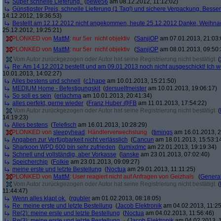
Super schnelle Lieferung.
(
pewe56
am 08.12.2012, 11:12:02)
Günstigster Preis, schnelle Lieferung (1 Tag!) und sichere Verpackung. Besser
14.12.2012, 19:36:53)
Bestellt am 12.12.2012 nicht angekommen, heute 25.12.2012 Danke, Weihna
25.12.2012, 19:25:21)
PLONKED von
MattM
: nur 5er  nicht objektiv
(
SanjiOP
am 07.01.2013, 21:03:
PLONKED von
MattM
: nur 5er  nicht objektiv
(
SanjiOP
am 08.01.2013, 09:50:
Vom Autor zurückgezogen oder Autor hat seine Registrierung nicht bestätigt
(
Re: Am 14.12.2012 bestellt und am 09.01.2013 noch nicht ausgeschickt! Ich w
10.01.2013, 14:02:27)
Alles bestens und schnell
(
c1hape
am 10.01.2013, 15:21:50)
MEDIUM Home - Befestigungskit
(
dersuelfmeister
am 10.01.2013, 19:06:17)
So soll es sein
(
erlachma
am 10.01.2013, 20:41:34)
alles perfekt, gerne wieder
(
Franz Huber @FB
am 11.01.2013, 17:54:22)
Vom Autor zurückgezogen oder Autor hat seine Registrierung nicht bestätigt
(
14:19:23)
Alles bestens
(
Telefisch
am 16.01.2013, 10:28:29)
PLONKED von
sleepyhead
: Händlerverwechslung
(
timings
am 16.01.2013, 2
Angaben zur Verfügbarkeit nicht verlässlich
(
Cancun
am 18.01.2013, 15:53:1
Sharkoon WPD 600 bin sehr zufrieden
(
lumixdmc
am 22.01.2013, 19:19:34)
Schnell und vollständig, aber Vorkasse
(
lanske
am 23.01.2013, 07:02:40)
Speicherchip
(
Folkie
am 23.01.2013, 09:09:27)
meine erste und letzte Bestellung
(
Noctua
am 29.01.2013, 11:11:25)
PLONKED von
MattM
: User reagiert nicht auf Anfragen von Geizhals
(
General
Vom Autor zurückgezogen oder Autor hat seine Registrierung nicht bestätigt
(
11:44:47)
Wenn alles klapt ok.
(
rgubler
am 01.02.2013, 08:18:05)
Re: meine erste und letzte Bestellung
(
Jacob Elektronik
am 04.02.2013, 11:25
Re(2): meine erste und letzte Bestellung
(
Noctua
am 04.02.2013, 11:56:46)
Re(3): meine erste und letzte Bestellung
(
Jacob Elektronik
am 04.02.2013, 1