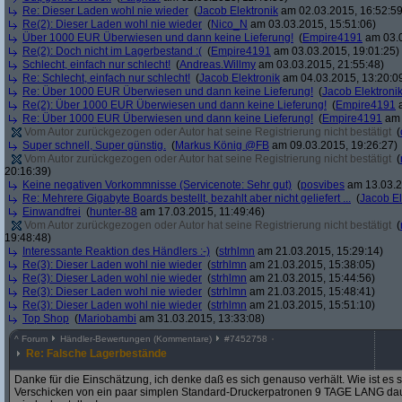
Re: Dieser Laden wohl nie wieder
(
Jacob Elektronik
am 02.03.2015, 16:52:59
Re(2): Dieser Laden wohl nie wieder
(
Nico_N
am 03.03.2015, 15:51:06)
Über 1000 EUR Überwiesen und dann keine Lieferung!
(
Empire4191
am 03.0
Re(2): Doch nicht im Lagerbestand :(
(
Empire4191
am 03.03.2015, 19:01:25)
Schlecht, einfach nur schlecht!
(
Andreas.Willmy
am 03.03.2015, 21:55:48)
Re: Schlecht, einfach nur schlecht!
(
Jacob Elektronik
am 04.03.2015, 13:20:0
Re: Über 1000 EUR Überwiesen und dann keine Lieferung!
(
Jacob Elektroni
Re(2): Über 1000 EUR Überwiesen und dann keine Lieferung!
(
Empire4191
a
Re: Über 1000 EUR Überwiesen und dann keine Lieferung!
(
Empire4191
am 
Vom Autor zurückgezogen oder Autor hat seine Registrierung nicht bestätigt
(
Super schnell, Super günstig.
(
Markus König @FB
am 09.03.2015, 19:26:27)
Vom Autor zurückgezogen oder Autor hat seine Registrierung nicht bestätigt
(
20:16:39)
Keine negativen Vorkommnisse (Servicenote: Sehr gut)
(
posvibes
am 13.03.2
Re: Mehrere Gigabyte Boards bestellt, bezahlt aber nicht geliefert ...
(
Jacob El
Einwandfrei
(
hunter-88
am 17.03.2015, 11:49:46)
Vom Autor zurückgezogen oder Autor hat seine Registrierung nicht bestätigt
(
19:48:48)
Interessante Reaktion des Händlers :-)
(
strhlmn
am 21.03.2015, 15:29:14)
Re(3): Dieser Laden wohl nie wieder
(
strhlmn
am 21.03.2015, 15:38:05)
Re(3): Dieser Laden wohl nie wieder
(
strhlmn
am 21.03.2015, 15:44:56)
Re(3): Dieser Laden wohl nie wieder
(
strhlmn
am 21.03.2015, 15:48:41)
Re(3): Dieser Laden wohl nie wieder
(
strhlmn
am 21.03.2015, 15:51:10)
Top Shop
(
Mariobambi
am 31.03.2015, 13:33:08)
^
Forum
Händler-Bewertungen (Kommentare)
#
7452758
Re: Falsche Lagerbestände
Danke für die Einschätzung, ich denke daß es sich genauso verhält. Wie ist es 
Verschicken von ein paar simplen Standard-Druckerpatronen 9 TAGE LANG daue