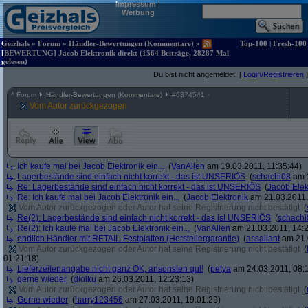
Impressum
|
Werbung
Geizhals
»
Forum
»
Händler-Bewertungen (Kommentare)
»
Top-100
|
Fresh-100
[BEWERTUNG] Jacob Elektronik direkt (1564 Beiträge, 28287 Mal
gelesen)
Du bist nicht angemeldet. [
Login/Registrieren
]
^
Forum
Händler-Bewertungen (Kommentare)
#
6374541
Vom Autor zurückgezogen
Ich kaufe mal bei Jacob Elektronik ein...
(
VanAllen
am 19.03.2011, 11:35:44)
Lagerbestände sind einfach nicht korrekt - das ist UNSERIÖS
(
schachi08
am 1
Re: Lagerbestände sind einfach nicht korrekt - das ist UNSERIÖS
(
Jacob Elek
Re: Ich kaufe mal bei Jacob Elektronik ein...
(
Jacob Elektronik
am 21.03.2011,
Vom Autor zurückgezogen oder Autor hat seine Registrierung nicht bestätigt
(
Re(2): Lagerbestände sind einfach nicht korrekt - das ist UNSERIÖS
(
schachi
Re(2): Ich kaufe mal bei Jacob Elektronik ein...
(
VanAllen
am 21.03.2011, 14:2
endlich Händler mit RETAIL-Festplatten (Herstellergarantie)
(
assailant
am 21.
Vom Autor zurückgezogen oder Autor hat seine Registrierung nicht bestätigt
(
01:21:18)
Lieferzeitenangabe nicht ganz OK, ansonsten gut!
(
petya
am 24.03.2011, 08:1
gerne wieder
(
diolku
am 26.03.2011, 12:23:13)
Vom Autor zurückgezogen oder Autor hat seine Registrierung nicht bestätigt
(
Gerne wieder
(
harry123456
am 27.03.2011, 19:01:29)