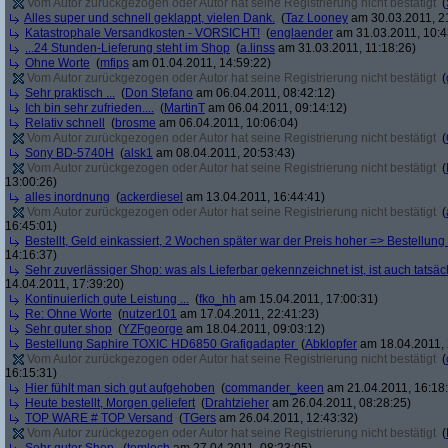
Vom Autor zurückgezogen oder Autor hat seine Registrierung nicht bestätigt
(
Alles super und schnell geklappt, vielen Dank.
(
Taz Looney
am 30.03.2011, 2
Katastrophale Versandkosten - VORSICHT!
(
englaender
am 31.03.2011, 10:4
...24 Stunden-Lieferung steht im Shop
(
a.linss
am 31.03.2011, 11:18:26)
Ohne Worte
(
mfips
am 01.04.2011, 14:59:22)
Vom Autor zurückgezogen oder Autor hat seine Registrierung nicht bestätigt
(
Sehr praktisch ...
(
Don Stefano
am 06.04.2011, 08:42:12)
Ich bin sehr zufrieden....
(
MartinT
am 06.04.2011, 09:14:12)
Relativ schnell
(
brosme
am 06.04.2011, 10:06:04)
Vom Autor zurückgezogen oder Autor hat seine Registrierung nicht bestätigt
(
Sony BD-5740H
(
alsk1
am 08.04.2011, 20:53:43)
Vom Autor zurückgezogen oder Autor hat seine Registrierung nicht bestätigt
(
13:00:26)
alles inordnung
(
ackerdiesel
am 13.04.2011, 16:44:41)
Vom Autor zurückgezogen oder Autor hat seine Registrierung nicht bestätigt
(
16:45:01)
Bestellt, Geld einkassiert, 2 Wochen später war der Preis hoher => Bestellung s
14:16:37)
Sehr zuverlässiger Shop: was als Lieferbar gekennzeichnet ist, ist auch tatsäc
14.04.2011, 17:39:20)
Kontinuierlich gute Leistung ...
(
fko_hh
am 15.04.2011, 17:00:31)
Re: Ohne Worte
(
nutzer101
am 17.04.2011, 22:41:23)
Sehr guter shop
(
YZFgeorge
am 18.04.2011, 09:03:12)
Bestellung Saphire TOXIC HD6850 Grafigadapter
(
Abklopfer
am 18.04.2011, 
Vom Autor zurückgezogen oder Autor hat seine Registrierung nicht bestätigt
(
16:15:31)
Hier fühlt man sich gut aufgehoben
(
commander_keen
am 21.04.2011, 16:18
Heute bestellt, Morgen geliefert
(
Drahtzieher
am 26.04.2011, 08:28:25)
TOP WARE # TOP Versand
(
TGers
am 26.04.2011, 12:43:32)
Vom Autor zurückgezogen oder Autor hat seine Registrierung nicht bestätigt
(