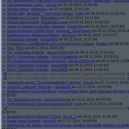
Re: angegebene Lieferzeiten entsprechen oft nicht der Wirklichkeit
(
Jacob Ele
Hervorragender Laden.
(
chuba
am 25.10.2014, 13:44:48)
gut wie immer
(
Hermann-
am 27.10.2014, 17:21:13)
Finger weg, Verarsch*** auf hohen Niveau
(
noka
am 28.10.2014, 12:32:30)
Perfekt und Günstig!
(
Prometeus
am 02.11.2014, 14:17:04)
erneut spitzenmäßig
(
SchleckerLecker
am 03.11.2014, 13:43:22)
Super problemlos,schnelle Lieferung
(
Norbert51
am 03.11.2014, 19:53:34)
Ausgezeichneter Online-Shop
(
Ingemar_Johannsson
am 03.11.2014, 20:44:3
Kundenservice kleingeschrieben!
(
old-fuzzy
am 04.11.2014, 13:44:27)
Unseriöser Anbieter
(
Nexus999
am 05.11.2014, 11:57:44)
Angaben zu Lagerbestand und Lieferzeit reine Fantasie
(
hadron
am 06.11.201
naja
(
fraiz
am 06.11.2014, 10:05:36)
Re: Unseriöser Anbieter
(
Jacob Elektronik
am 06.11.2014, 12:53:31)
Re(2): Unseriöser Anbieter
(
Jacob Elektronik
am 06.11.2014, 12:55:01)
Re: Kundenservice kleingeschrieben!
(
Jacob Elektronik
am 06.11.2014, 13:04
Re(2): Unseriöser Anbieter
(
Nexus999
am 06.11.2014, 17:44:50)
Re(3): Unseriöser Anbieter
(
Nexus999
am 06.11.2014, 17:46:42)
Vom Autor zurückgezogen oder Autor hat seine Registrierung nicht bestätigt
(
Vom Autor zurückgezogen oder Autor hat seine Registrierung nicht bestätigt
(
Bestellung wegen "Zuordnungsfehlers" stoniert.
(
Beorn
am 07.11.2014, 20:45
schnelle Lieferung, Ware top
(
JungblutP
am 10.11.2014, 12:55:04)
Reibungsloser Geschäftsablauf, einwandfreie Ware, sehr schneller Versand, p
17:30:42)
Re: Bestellung wegen
(
Jacob Elektronik
am 11.11.2014, 09:45:50)
Verfügbarkeit und Lieferzeit stimmen nicht
(
woll
am 13.11.2014, 10:32:49)
Vom Autor zurückgezogen oder Autor hat seine Registrierung nicht bestätigt
(
15:03:57)
Bestellung ASUS AllInOne ET2311
(
Ernst_H
am 16.11.2014, 11:42:34)
Kaufe gerne wieder!!!
(
pewe56
am 17.11.2014, 16:46:05)
Wohltuend mal wieder mit einem solchen Händler Geschäfte machen zu dürf