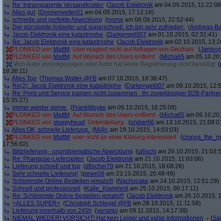
Re: Intransparente Versandkosten
(
Jacob Elektronik
am 04.09.2015, 11:22:08
Alles gut
(
Donnerwetter01
am 04.09.2015, 17:12:16)
schnelle und perfekte Abwicklung
(
rvonw
am 06.09.2015, 22:52:44)
Der günstigste Anbieter und superschnell. Ich bin sehr zufrieden.
(
Andreas-B
Jacob Elektronik eine katastrophe
(
Darkengel007
am 01.10.2015, 02:31:41)
Re: Jacob Elektronik eine katastrophe
(
Jacob Elektronik
am 02.10.2015, 13:2
PLONKED von
MattM
: User reagiert nicht auf Anfragen von Geizhals
(
Jamiro
PLONKED von
MattM
: Auf Wunsch des Users entfernt
(
Micha65
am 05.10.201
Vom Autor zurückgezogen oder Autor hat seine Registrierung nicht bestätigt
(
18:36:11)
Alles Top
(
Thomas Walter @FB
am 07.10.2015, 18:38:47)
Re(2): Jacob Elektronik eine katastrophe
(
Darkengel007
am 09.10.2015, 12:5
Re: Preis und Service passen nicht zusammen - Ihr zuverlässiger B2B-Partner
15:35:27)
immer wieder gerne.
(
FrankWoyke
am 09.10.2015, 16:25:08)
PLONKED von
MattM
: Auf Wunsch des Users entfernt
(
Micha65
am 09.10.201
PLONKED von
sleepyhead
: Unterstellung
(
phiber66
am 13.10.2015, 21:08:0
Alles OK, schnelle Lieferung.
(
M@c
am 19.10.2015, 14:03:03)
PLONKED von
MattM
: user nicht an einer Klärung interessiert
(
cronos_the_m
17:56:02)
Blitzlieferung - unproblematische Abwicklung
(
ullischi
am 20.10.2015, 21:03:
Re: Phantasie-Lieferzeiten
(
Jacob Elektronik
am 21.10.2015, 11:03:06)
Lieferung schnell und top
(
dfischer79
am 21.10.2015, 18:08:26)
Sehr schnelle Lieferung!
(
pewe56
am 23.10.2015, 20:48:49)
Schlimmste Online Bestellen jemals!!!
(
Nachocake
am 24.10.2015, 12:51:29)
Schnell und professionell
(
Kalle_Klammrot
am 25.10.2015, 00:17:11)
Re: Schlimmste Online Bestellen jemals!!!
(
Jacob Elektronik
am 26.10.2015, 1
>ALLES SUPER<
(
Christoph Schlegel @FB
am 28.10.2015, 11:11:58)
Lieferung innerhalb von 245h
(
yersinio
am 09.11.2015, 14:17:39)
NIEMAL WIEDER! VORSICHT! Hat kein Leiger und valse Informationen
(
Sa