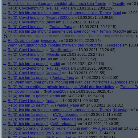
Re: ich bin zur Impfung angemeldet, aber noch kein Termin
(
Ascotty
am 13.0
Re(3): Covid-Impfung
(
Paulas_Papa
am 13.03.2021, 20:01:29)
Re(2): ich bin zur Impfung angemeldet, aber noch kein Termin
(
soul
am 13.03.
Re(2): Covid-Impfung
(
Picard782000
am 13.03.2021, 20:08:50)
Re(2): Covid-Impfung
(
hhetl
am 13.03.2021, 20:11:02)
Re(3): Covid-Impfung
(
Paulas_Papa
am 13.03.2021, 20:12:15)
Re(3): ich bin zur Impfung angemeldet, aber noch kein Termin
(
Ascotty
am 13.
Vom Autor zurückgezogen oder Autor hat seine Registrierung nicht bestätigt
(
Re: Covid-Impfung
(
woswasi
am 13.03.2021, 22:23:14)
Wenn verfügbar private Impfung mit Wahl des Impfstoffes
(
Alkestis
am 13.03.
Re(4): Covid-Impfung
(
KritziKracksi
am 13.03.2021, 23:26:43)
Re(2): Covid-Impfung
(
Alkestis
am 13.03.2021, 23:27:19)
Re: Covid-Impfung
(
laCall
am 13.03.2021, 23:59:52)
Re(2): ich bin 1x geimpft
(
reddi
am 14.03.2021, 08:22:16)
Re(5): Covid-Impfung
(
Paulas_Papa
am 14.03.2021, 09:00:06)
Re(3): Covid-Impfung
(
woswasi
am 14.03.2021, 09:01:55)
Re(3): ich bin 1x geimpft
(
Paulas_Papa
am 14.03.2021, 09:02:00)
Re: Wenn verfügbar private Impfung mit Wahl des Impfstoffes
(
Zaphod1
am 14
Re(2): Wenn verfügbar private Impfung mit Wahl des Impfstoffes
(
Paulas_P
Re: Covid-Impfung
(
NoName2007
am 14.03.2021, 09:25:45)
Re(4): ich bin 1x geimpft
(
reddi
am 14.03.2021, 09:54:03)
Re(2): Covid-Impfung
(
reddi
am 14.03.2021, 09:54:53)
Re(5): ich bin 1x geimpft
(
Paulas_Papa
am 14.03.2021, 10:01:31)
Re(3): ich bin zur Impfung angemeldet, aber noch kein Termin
(
klausiw
am 14.
Re(3): ich bin 1x geimpft
(
AVS_reloaded
am 14.03.2021, 11:38:33)
Re(3): ich bin 1x geimpft
(
AVS_reloaded
am 14.03.2021, 11:40:06)
Re(6): ich bin 1x geimpft
(
AVS_reloaded
am 14.03.2021, 11:40:35)
ich hatte Corona und brauch keine Impfung mehr
(
AVS_reloaded
am 14.03.20
Re(2): Covid-Impfung
(
AVS_reloaded
am 14.03.2021, 11:44:09)
Re(2): Covid-Impfung
(
AVS_reloaded
am 14.03.2021, 11:50:01)