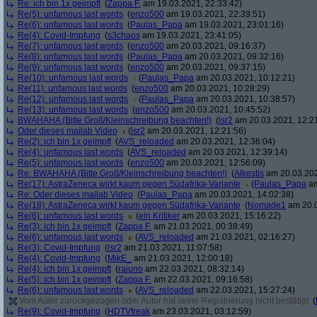
Re: ich bin 1x geimpft
(
Zappa F.
am 19.03.2021, 22:33:42)
Re(5): unfamous last words
(
enzo500
am 19.03.2021, 22:39:51)
Re(6): unfamous last words
(
Paulas_Papa
am 19.03.2021, 23:01:16)
Re(4): Covid-Impfung
(
s3chaos
am 19.03.2021, 23:41:05)
Re(7): unfamous last words
(
enzo500
am 20.03.2021, 09:16:37)
Re(8): unfamous last words
(
Paulas_Papa
am 20.03.2021, 09:32:16)
Re(9): unfamous last words
(
enzo500
am 20.03.2021, 09:37:15)
Re(10): unfamous last words
(
Paulas_Papa
am 20.03.2021, 10:12:21)
Re(11): unfamous last words
(
enzo500
am 20.03.2021, 10:28:29)
Re(12): unfamous last words
(
Paulas_Papa
am 20.03.2021, 10:38:57)
Re(13): unfamous last words
(
enzo500
am 20.03.2021, 10:45:52)
BWAHAHA (Bitte Groß/Kleinschreibung beachten!)
(
lsr2
am 20.03.2021, 12:2
Oder dieses mailab Video
(
lsr2
am 20.03.2021, 12:21:56)
Re(2): ich bin 1x geimpft
(
AVS_reloaded
am 20.03.2021, 12:36:04)
Re(4): unfamous last words
(
AVS_reloaded
am 20.03.2021, 12:39:14)
Re(5): unfamous last words
(
enzo500
am 20.03.2021, 12:56:09)
Re: BWAHAHA (Bitte Groß/Kleinschreibung beachten!)
(
Alkestis
am 20.03.202
Re(17): AstraZeneca wirkt kaum gegen Südafrika-Variante
(
Paulas_Papa
am
Re: Oder dieses mailab Video
(
Paulas_Papa
am 20.03.2021, 14:02:38)
Re(18): AstraZeneca wirkt kaum gegen Südafrika-Variante
(
Nomade1
am 20.0
Re(6): unfamous last words
(
ein Kritiker
am 20.03.2021, 15:16:22)
Re(3): ich bin 1x geimpft
(
Zappa F.
am 21.03.2021, 00:38:49)
Re(6): unfamous last words
(
AVS_reloaded
am 21.03.2021, 02:16:27)
Re(3): Covid-Impfung
(
lsr2
am 21.03.2021, 11:07:58)
Re(4): Covid-Impfung
(
MikE_
am 21.03.2021, 12:00:18)
Re(4): ich bin 1x geimpft
(
raiuno
am 22.03.2021, 08:32:14)
Re(5): ich bin 1x geimpft
(
Zappa F.
am 22.03.2021, 09:16:58)
Re(6): unfamous last words
(
AVS_reloaded
am 22.03.2021, 15:27:24)
Vom Autor zurückgezogen oder Autor hat seine Registrierung nicht bestätigt
(
Re(9): Covid-Impfung
(
HDTVfreak
am 23.03.2021, 03:12:59)