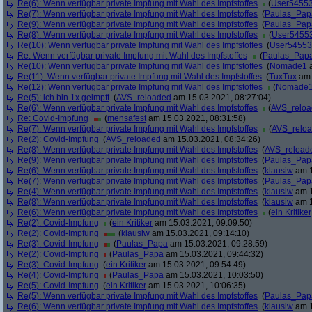
Re(6): Wenn verfügbar private Impfung mit Wahl des Impfstoffes
(
User5455
Re(7): Wenn verfügbar private Impfung mit Wahl des Impfstoffes
(
Paulas_Pap
Re(9): Wenn verfügbar private Impfung mit Wahl des Impfstoffes
(
Paulas_Pap
Re(8): Wenn verfügbar private Impfung mit Wahl des Impfstoffes
(
User5455
Re(10): Wenn verfügbar private Impfung mit Wahl des Impfstoffes
(
User5455
Re: Wenn verfügbar private Impfung mit Wahl des Impfstoffes
(
Paulas_Pap
Re(10): Wenn verfügbar private Impfung mit Wahl des Impfstoffes
(
Nomade1
a
Re(11): Wenn verfügbar private Impfung mit Wahl des Impfstoffes
(
TuxTux
am 
Re(12): Wenn verfügbar private Impfung mit Wahl des Impfstoffes
(
Nomade
Re(5): ich bin 1x geimpft
(
AVS_reloaded
am 15.03.2021, 08:27:04)
Re(6): Wenn verfügbar private Impfung mit Wahl des Impfstoffes
(
AVS_relo
Re: Covid-Impfung
(
mensafest
am 15.03.2021, 08:31:58)
Re(7): Wenn verfügbar private Impfung mit Wahl des Impfstoffes
(
AVS_relo
Re(2): Covid-Impfung
(
AVS_reloaded
am 15.03.2021, 08:34:26)
Re(8): Wenn verfügbar private Impfung mit Wahl des Impfstoffes
(
AVS_reload
Re(9): Wenn verfügbar private Impfung mit Wahl des Impfstoffes
(
Paulas_Pap
Re(6): Wenn verfügbar private Impfung mit Wahl des Impfstoffes
(
klausiw
am 1
Re(7): Wenn verfügbar private Impfung mit Wahl des Impfstoffes
(
Paulas_Pap
Re(4): Wenn verfügbar private Impfung mit Wahl des Impfstoffes
(
klausiw
am 1
Re(8): Wenn verfügbar private Impfung mit Wahl des Impfstoffes
(
klausiw
am 1
Re(6): Wenn verfügbar private Impfung mit Wahl des Impfstoffes
(
ein Kritiker
Re(2): Covid-Impfung
(
ein Kritiker
am 15.03.2021, 09:09:50)
Re(2): Covid-Impfung
(
klausiw
am 15.03.2021, 09:14:10)
Re(3): Covid-Impfung
(
Paulas_Papa
am 15.03.2021, 09:28:59)
Re(2): Covid-Impfung
(
Paulas_Papa
am 15.03.2021, 09:44:32)
Re(3): Covid-Impfung
(
ein Kritiker
am 15.03.2021, 09:54:49)
Re(4): Covid-Impfung
(
Paulas_Papa
am 15.03.2021, 10:03:50)
Re(5): Covid-Impfung
(
ein Kritiker
am 15.03.2021, 10:06:35)
Re(5): Wenn verfügbar private Impfung mit Wahl des Impfstoffes
(
Paulas_Pap
Re(6): Wenn verfügbar private Impfung mit Wahl des Impfstoffes
(
klausiw
am 1