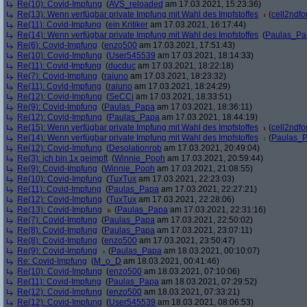
Re(10): Covid-Impfung
(
AVS_reloaded
am 17.03.2021, 15:23:36)
Re(13): Wenn verfügbar private Impfung mit Wahl des Impfstoffes
(
cell2ndf
Re(11): Covid-Impfung
(
ein Kritiker
am 17.03.2021, 16:17:44)
Re(14): Wenn verfügbar private Impfung mit Wahl des Impfstoffes
(
Paulas_Pa
Re(6): Covid-Impfung
(
enzo500
am 17.03.2021, 17:51:43)
Re(10): Covid-Impfung
(
User545539
am 17.03.2021, 18:14:33)
Re(11): Covid-Impfung
(
ducduc
am 17.03.2021, 18:22:18)
Re(7): Covid-Impfung
(
raiuno
am 17.03.2021, 18:23:32)
Re(11): Covid-Impfung
(
raiuno
am 17.03.2021, 18:24:29)
Re(12): Covid-Impfung
(
SeCCi
am 17.03.2021, 18:33:51)
Re(9): Covid-Impfung
(
Paulas_Papa
am 17.03.2021, 18:36:11)
Re(12): Covid-Impfung
(
Paulas_Papa
am 17.03.2021, 18:44:19)
Re(15): Wenn verfügbar private Impfung mit Wahl des Impfstoffes
(
cell2ndf
Re(14): Wenn verfügbar private Impfung mit Wahl des Impfstoffes
(
Paulas_
Re(12): Covid-Impfung
(
Desolationrob
am 17.03.2021, 20:49:04)
Re(3): ich bin 1x geimpft
(
Winnie_Pooh
am 17.03.2021, 20:59:44)
Re(9): Covid-Impfung
(
Winnie_Pooh
am 17.03.2021, 21:08:55)
Re(10): Covid-Impfung
(
TuxTux
am 17.03.2021, 22:23:03)
Re(11): Covid-Impfung
(
Paulas_Papa
am 17.03.2021, 22:27:21)
Re(12): Covid-Impfung
(
TuxTux
am 17.03.2021, 22:28:06)
Re(13): Covid-Impfung
(
Paulas_Papa
am 17.03.2021, 22:31:16)
Re(7): Covid-Impfung
(
Paulas_Papa
am 17.03.2021, 22:50:02)
Re(8): Covid-Impfung
(
Paulas_Papa
am 17.03.2021, 23:07:11)
Re(8): Covid-Impfung
(
enzo500
am 17.03.2021, 23:50:47)
Re(9): Covid-Impfung
(
Paulas_Papa
am 18.03.2021, 00:10:07)
Re: Covid-Impfung
(
M_o_D
am 18.03.2021, 00:41:46)
Re(10): Covid-Impfung
(
enzo500
am 18.03.2021, 07:10:06)
Re(11): Covid-Impfung
(
Paulas_Papa
am 18.03.2021, 07:29:52)
Re(12): Covid-Impfung
(
enzo500
am 18.03.2021, 07:33:21)
Re(12): Covid-Impfung
(
User545539
am 18.03.2021, 08:06:53)