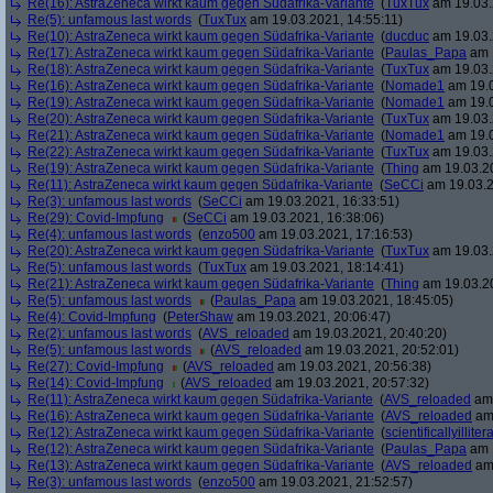
Re(16): AstraZeneca wirkt kaum gegen Südafrika-Variante
(
TuxTux
am 19.03.
Re(5): unfamous last words
(
TuxTux
am 19.03.2021, 14:55:11)
Re(10): AstraZeneca wirkt kaum gegen Südafrika-Variante
(
ducduc
am 19.03.
Re(17): AstraZeneca wirkt kaum gegen Südafrika-Variante
(
Paulas_Papa
am 1
Re(18): AstraZeneca wirkt kaum gegen Südafrika-Variante
(
TuxTux
am 19.03.
Re(16): AstraZeneca wirkt kaum gegen Südafrika-Variante
(
Nomade1
am 19.0
Re(19): AstraZeneca wirkt kaum gegen Südafrika-Variante
(
Nomade1
am 19.0
Re(20): AstraZeneca wirkt kaum gegen Südafrika-Variante
(
TuxTux
am 19.03.
Re(21): AstraZeneca wirkt kaum gegen Südafrika-Variante
(
Nomade1
am 19.0
Re(22): AstraZeneca wirkt kaum gegen Südafrika-Variante
(
TuxTux
am 19.03.
Re(19): AstraZeneca wirkt kaum gegen Südafrika-Variante
(
Thing
am 19.03.20
Re(11): AstraZeneca wirkt kaum gegen Südafrika-Variante
(
SeCCi
am 19.03.2
Re(3): unfamous last words
(
SeCCi
am 19.03.2021, 16:33:51)
Re(29): Covid-Impfung
(
SeCCi
am 19.03.2021, 16:38:06)
Re(4): unfamous last words
(
enzo500
am 19.03.2021, 17:16:53)
Re(20): AstraZeneca wirkt kaum gegen Südafrika-Variante
(
TuxTux
am 19.03.
Re(5): unfamous last words
(
TuxTux
am 19.03.2021, 18:14:41)
Re(21): AstraZeneca wirkt kaum gegen Südafrika-Variante
(
Thing
am 19.03.20
Re(5): unfamous last words
(
Paulas_Papa
am 19.03.2021, 18:45:05)
Re(4): Covid-Impfung
(
PeterShaw
am 19.03.2021, 20:06:47)
Re(2): unfamous last words
(
AVS_reloaded
am 19.03.2021, 20:40:20)
Re(5): unfamous last words
(
AVS_reloaded
am 19.03.2021, 20:52:01)
Re(27): Covid-Impfung
(
AVS_reloaded
am 19.03.2021, 20:56:38)
Re(14): Covid-Impfung
(
AVS_reloaded
am 19.03.2021, 20:57:32)
Re(11): AstraZeneca wirkt kaum gegen Südafrika-Variante
(
AVS_reloaded
am 
Re(16): AstraZeneca wirkt kaum gegen Südafrika-Variante
(
AVS_reloaded
am 
Re(12): AstraZeneca wirkt kaum gegen Südafrika-Variante
(
scientificallyilliter
Re(12): AstraZeneca wirkt kaum gegen Südafrika-Variante
(
Paulas_Papa
am 1
Re(13): AstraZeneca wirkt kaum gegen Südafrika-Variante
(
AVS_reloaded
am 
Re(3): unfamous last words
(
enzo500
am 19.03.2021, 21:52:57)