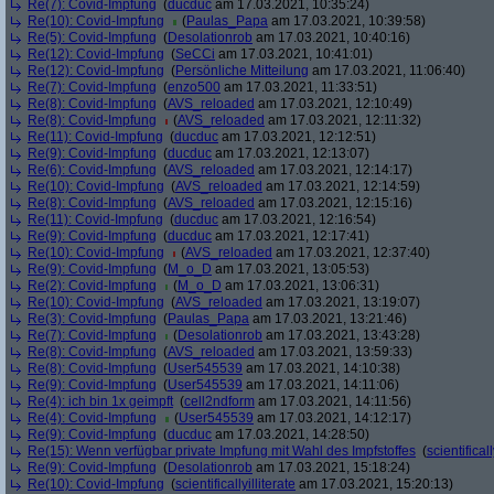
Re(7): Covid-Impfung
(
ducduc
am 17.03.2021, 10:35:24)
Re(10): Covid-Impfung
(
Paulas_Papa
am 17.03.2021, 10:39:58)
Re(5): Covid-Impfung
(
Desolationrob
am 17.03.2021, 10:40:16)
Re(12): Covid-Impfung
(
SeCCi
am 17.03.2021, 10:41:01)
Re(12): Covid-Impfung
(
Persönliche Mitteilung
am 17.03.2021, 11:06:40)
Re(7): Covid-Impfung
(
enzo500
am 17.03.2021, 11:33:51)
Re(8): Covid-Impfung
(
AVS_reloaded
am 17.03.2021, 12:10:49)
Re(8): Covid-Impfung
(
AVS_reloaded
am 17.03.2021, 12:11:32)
Re(11): Covid-Impfung
(
ducduc
am 17.03.2021, 12:12:51)
Re(9): Covid-Impfung
(
ducduc
am 17.03.2021, 12:13:07)
Re(6): Covid-Impfung
(
AVS_reloaded
am 17.03.2021, 12:14:17)
Re(10): Covid-Impfung
(
AVS_reloaded
am 17.03.2021, 12:14:59)
Re(8): Covid-Impfung
(
AVS_reloaded
am 17.03.2021, 12:15:16)
Re(11): Covid-Impfung
(
ducduc
am 17.03.2021, 12:16:54)
Re(9): Covid-Impfung
(
ducduc
am 17.03.2021, 12:17:41)
Re(10): Covid-Impfung
(
AVS_reloaded
am 17.03.2021, 12:37:40)
Re(9): Covid-Impfung
(
M_o_D
am 17.03.2021, 13:05:53)
Re(2): Covid-Impfung
(
M_o_D
am 17.03.2021, 13:06:31)
Re(10): Covid-Impfung
(
AVS_reloaded
am 17.03.2021, 13:19:07)
Re(3): Covid-Impfung
(
Paulas_Papa
am 17.03.2021, 13:21:46)
Re(7): Covid-Impfung
(
Desolationrob
am 17.03.2021, 13:43:28)
Re(8): Covid-Impfung
(
AVS_reloaded
am 17.03.2021, 13:59:33)
Re(8): Covid-Impfung
(
User545539
am 17.03.2021, 14:10:38)
Re(9): Covid-Impfung
(
User545539
am 17.03.2021, 14:11:06)
Re(4): ich bin 1x geimpft
(
cell2ndform
am 17.03.2021, 14:11:56)
Re(4): Covid-Impfung
(
User545539
am 17.03.2021, 14:12:17)
Re(9): Covid-Impfung
(
ducduc
am 17.03.2021, 14:28:50)
Re(15): Wenn verfügbar private Impfung mit Wahl des Impfstoffes
(
scientificall
Re(9): Covid-Impfung
(
Desolationrob
am 17.03.2021, 15:18:24)
Re(10): Covid-Impfung
(
scientificallyilliterate
am 17.03.2021, 15:20:13)