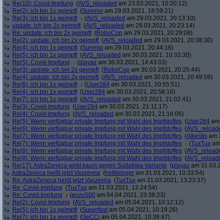
Re(10): Covid-Impfung
(
AVS_reloaded
am 23.03.2021, 10:20:12)
Re(2): ich bin 1x geimpft
(
Suremo
am 29.03.2021, 18:59:21)
Re(3): ich bin 1x geimpft
(
AVS_reloaded
am 29.03.2021, 20:13:10)
update: ich bin 2x geimpft
(
AVS_reloaded
am 29.03.2021, 20:23:14)
Re: update: ich bin 2x geimpft
(
RoboCop
am 29.03.2021, 20:29:08)
Re(2): update: ich bin 2x geimpft
(
AVS_reloaded
am 29.03.2021, 20:38:30)
Re(4): ich bin 1x geimpft
(
Suremo
am 29.03.2021, 20:44:16)
Re(5): ich bin 1x geimpft
(
AVS_reloaded
am 30.03.2021, 10:33:30)
Re(5): Covid-Impfung
(
playaz
am 30.03.2021, 14:43:03)
Re(3): update: ich bin 2x geimpft
(
RoboCop
am 30.03.2021, 20:25:44)
Re(4): update: ich bin 2x geimpft
(
AVS_reloaded
am 30.03.2021, 20:49:59)
Re(6): ich bin 1x geimpft
(
User284
am 30.03.2021, 20:55:51)
Re(4): ich bin 1x geimpft
(
User284
am 30.03.2021, 20:58:16)
Re(7): ich bin 1x geimpft
(
AVS_reloaded
am 30.03.2021, 21:02:41)
Re(3): Covid-Impfung
(
User284
am 30.03.2021, 21:11:17)
Re(4): Covid-Impfung
(
AVS_reloaded
am 30.03.2021, 21:16:06)
Re(5): Wenn verfügbar private Impfung mit Wahl des Impfstoffes
(
User284
am 
Re(6): Wenn verfügbar private Impfung mit Wahl des Impfstoffes
(
AVS_reload
Re(7): Wenn verfügbar private Impfung mit Wahl des Impfstoffes
(
Alkestis
am 3
Re(7): Wenn verfügbar private Impfung mit Wahl des Impfstoffes
(
TuxTux
am 
Re(8): Wenn verfügbar private Impfung mit Wahl des Impfstoffes
(
AVS_reload
Re(8): Wenn verfügbar private Impfung mit Wahl des Impfstoffes
(
AVS_reload
Re(17): AstraZeneca wirkt kaum gegen Südafrika-Variante
(
playaz
am 31.03.2
AstraZeneca heißt jetzt Vaxzevria
(
hellbringer
am 31.03.2021, 10:33:54)
Re: AstraZeneca heißt jetzt Vaxzevria
(
TuxTux
am 31.03.2021, 13:23:37)
Re: Covid-Impfung
(
TuxTux
am 31.03.2021, 13:24:54)
Re: Covid-Impfung
(
enzo500
am 04.04.2021, 23:38:23)
Re(2): Covid-Impfung
(
AVS_reloaded
am 05.04.2021, 10:12:12)
Re(5): ich bin 1x geimpft
(
Superfast
am 05.04.2021, 10:19:26)
Re(7): ich bin 1x geimpft
(
SeCCi
am 05.04.2021, 10:39:47)