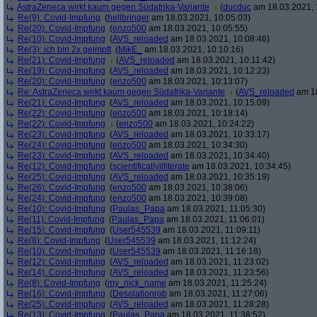
AstraZeneca wirkt kaum gegen Südafrika-Variante
(
ducduc
am 18.03.2021, 
Re(9): Covid-Impfung
(
hellbringer
am 18.03.2021, 10:05:03)
Re(20): Covid-Impfung
(
enzo500
am 18.03.2021, 10:05:55)
Re(10): Covid-Impfung
(
AVS_reloaded
am 18.03.2021, 10:08:46)
Re(3): ich bin 2x geimpft
(
MikE_
am 18.03.2021, 10:10:16)
Re(21): Covid-Impfung
(
AVS_reloaded
am 18.03.2021, 10:11:42)
Re(19): Covid-Impfung
(
AVS_reloaded
am 18.03.2021, 10:12:23)
Re(20): Covid-Impfung
(
enzo500
am 18.03.2021, 10:13:07)
Re: AstraZeneca wirkt kaum gegen Südafrika-Variante
(
AVS_reloaded
am 18
Re(21): Covid-Impfung
(
AVS_reloaded
am 18.03.2021, 10:15:09)
Re(22): Covid-Impfung
(
enzo500
am 18.03.2021, 10:18:14)
Re(22): Covid-Impfung
(
enzo500
am 18.03.2021, 10:24:22)
Re(23): Covid-Impfung
(
AVS_reloaded
am 18.03.2021, 10:33:17)
Re(24): Covid-Impfung
(
enzo500
am 18.03.2021, 10:34:30)
Re(23): Covid-Impfung
(
AVS_reloaded
am 18.03.2021, 10:34:40)
Re(12): Covid-Impfung
(
scientificallyilliterate
am 18.03.2021, 10:34:45)
Re(25): Covid-Impfung
(
AVS_reloaded
am 18.03.2021, 10:35:19)
Re(26): Covid-Impfung
(
enzo500
am 18.03.2021, 10:38:06)
Re(24): Covid-Impfung
(
enzo500
am 18.03.2021, 10:39:08)
Re(10): Covid-Impfung
(
Paulas_Papa
am 18.03.2021, 11:05:30)
Re(11): Covid-Impfung
(
Paulas_Papa
am 18.03.2021, 11:06:01)
Re(15): Covid-Impfung
(
User545539
am 18.03.2021, 11:09:11)
Re(8): Covid-Impfung
(
User545539
am 18.03.2021, 11:12:24)
Re(10): Covid-Impfung
(
User545539
am 18.03.2021, 11:16:18)
Re(12): Covid-Impfung
(
AVS_reloaded
am 18.03.2021, 11:23:02)
Re(14): Covid-Impfung
(
AVS_reloaded
am 18.03.2021, 11:23:56)
Re(8): Covid-Impfung
(
my_nick_name
am 18.03.2021, 11:25:24)
Re(16): Covid-Impfung
(
Desolationrob
am 18.03.2021, 11:27:06)
Re(25): Covid-Impfung
(
AVS_reloaded
am 18.03.2021, 11:28:28)
Re(13): Covid-Impfung
(
Paulas_Papa
am 18.03.2021, 11:38:52)