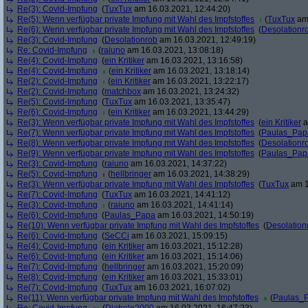
Re(3): Covid-Impfung
(
TuxTux
am 16.03.2021, 12:44:20)
Re(5): Wenn verfügbar private Impfung mit Wahl des Impfstoffes
(
TuxTux
am 
Re(6): Wenn verfügbar private Impfung mit Wahl des Impfstoffes
(
Desolationr
Re(3): Covid-Impfung
(
Desolationrob
am 16.03.2021, 12:49:19)
Re: Covid-Impfung
(
raiuno
am 16.03.2021, 13:08:18)
Re(4): Covid-Impfung
(
ein Kritiker
am 16.03.2021, 13:16:58)
Re(4): Covid-Impfung
(
ein Kritiker
am 16.03.2021, 13:18:14)
Re(2): Covid-Impfung
(
ein Kritiker
am 16.03.2021, 13:22:17)
Re(2): Covid-Impfung
(
matchbox
am 16.03.2021, 13:24:32)
Re(5): Covid-Impfung
(
TuxTux
am 16.03.2021, 13:35:47)
Re(6): Covid-Impfung
(
ein Kritiker
am 16.03.2021, 13:44:29)
Re(3): Wenn verfügbar private Impfung mit Wahl des Impfstoffes
(
ein Kritiker
a
Re(7): Wenn verfügbar private Impfung mit Wahl des Impfstoffes
(
Paulas_Pap
Re(8): Wenn verfügbar private Impfung mit Wahl des Impfstoffes
(
Desolationr
Re(9): Wenn verfügbar private Impfung mit Wahl des Impfstoffes
(
Paulas_Pap
Re(3): Covid-Impfung
(
raiuno
am 16.03.2021, 14:37:22)
Re(5): Covid-Impfung
(
hellbringer
am 16.03.2021, 14:38:29)
Re(3): Wenn verfügbar private Impfung mit Wahl des Impfstoffes
(
TuxTux
am 1
Re(7): Covid-Impfung
(
TuxTux
am 16.03.2021, 14:41:12)
Re(3): Covid-Impfung
(
raiuno
am 16.03.2021, 14:41:14)
Re(6): Covid-Impfung
(
Paulas_Papa
am 16.03.2021, 14:50:19)
Re(10): Wenn verfügbar private Impfung mit Wahl des Impfstoffes
(
Desolation
Re(6): Covid-Impfung
(
SeCCi
am 16.03.2021, 15:09:15)
Re(4): Covid-Impfung
(
ein Kritiker
am 16.03.2021, 15:12:28)
Re(6): Covid-Impfung
(
ein Kritiker
am 16.03.2021, 15:14:06)
Re(7): Covid-Impfung
(
hellbringer
am 16.03.2021, 15:20:09)
Re(8): Covid-Impfung
(
ein Kritiker
am 16.03.2021, 15:33:01)
Re(7): Covid-Impfung
(
TuxTux
am 16.03.2021, 16:07:02)
Re(11): Wenn verfügbar private Impfung mit Wahl des Impfstoffes
(
Paulas_