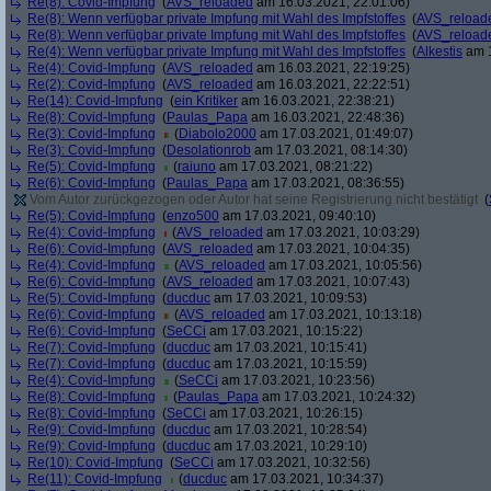
Re(8): Covid-Impfung
(
AVS_reloaded
am 16.03.2021, 22:01:06)
Re(8): Wenn verfügbar private Impfung mit Wahl des Impfstoffes
(
AVS_reload
Re(8): Wenn verfügbar private Impfung mit Wahl des Impfstoffes
(
AVS_reload
Re(4): Wenn verfügbar private Impfung mit Wahl des Impfstoffes
(
Alkestis
am 1
Re(4): Covid-Impfung
(
AVS_reloaded
am 16.03.2021, 22:19:25)
Re(2): Covid-Impfung
(
AVS_reloaded
am 16.03.2021, 22:22:51)
Re(14): Covid-Impfung
(
ein Kritiker
am 16.03.2021, 22:38:21)
Re(8): Covid-Impfung
(
Paulas_Papa
am 16.03.2021, 22:48:36)
Re(3): Covid-Impfung
(
Diabolo2000
am 17.03.2021, 01:49:07)
Re(3): Covid-Impfung
(
Desolationrob
am 17.03.2021, 08:14:30)
Re(5): Covid-Impfung
(
raiuno
am 17.03.2021, 08:21:22)
Re(6): Covid-Impfung
(
Paulas_Papa
am 17.03.2021, 08:36:55)
Vom Autor zurückgezogen oder Autor hat seine Registrierung nicht bestätigt
(
Re(5): Covid-Impfung
(
enzo500
am 17.03.2021, 09:40:10)
Re(4): Covid-Impfung
(
AVS_reloaded
am 17.03.2021, 10:03:29)
Re(6): Covid-Impfung
(
AVS_reloaded
am 17.03.2021, 10:04:35)
Re(4): Covid-Impfung
(
AVS_reloaded
am 17.03.2021, 10:05:56)
Re(6): Covid-Impfung
(
AVS_reloaded
am 17.03.2021, 10:07:43)
Re(5): Covid-Impfung
(
ducduc
am 17.03.2021, 10:09:53)
Re(6): Covid-Impfung
(
AVS_reloaded
am 17.03.2021, 10:13:18)
Re(6): Covid-Impfung
(
SeCCi
am 17.03.2021, 10:15:22)
Re(7): Covid-Impfung
(
ducduc
am 17.03.2021, 10:15:41)
Re(7): Covid-Impfung
(
ducduc
am 17.03.2021, 10:15:59)
Re(4): Covid-Impfung
(
SeCCi
am 17.03.2021, 10:23:56)
Re(8): Covid-Impfung
(
Paulas_Papa
am 17.03.2021, 10:24:32)
Re(8): Covid-Impfung
(
SeCCi
am 17.03.2021, 10:26:15)
Re(9): Covid-Impfung
(
ducduc
am 17.03.2021, 10:28:54)
Re(9): Covid-Impfung
(
ducduc
am 17.03.2021, 10:29:10)
Re(10): Covid-Impfung
(
SeCCi
am 17.03.2021, 10:32:56)
Re(11): Covid-Impfung
(
ducduc
am 17.03.2021, 10:34:37)