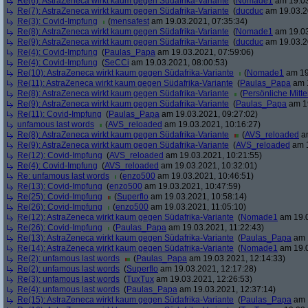
Re(6): AstraZeneca wirkt kaum gegen Südafrika-Variante
(
Nomade1
am 19.03
Re(7): AstraZeneca wirkt kaum gegen Südafrika-Variante
(
ducduc
am 19.03.2
Re(3): Covid-Impfung
(
mensafest
am 19.03.2021, 07:35:34)
Re(8): AstraZeneca wirkt kaum gegen Südafrika-Variante
(
Nomade1
am 19.03
Re(9): AstraZeneca wirkt kaum gegen Südafrika-Variante
(
ducduc
am 19.03.2
Re(4): Covid-Impfung
(
Paulas_Papa
am 19.03.2021, 07:59:06)
Re(4): Covid-Impfung
(
SeCCi
am 19.03.2021, 08:00:53)
Re(10): AstraZeneca wirkt kaum gegen Südafrika-Variante
(
Nomade1
am 19
Re(11): AstraZeneca wirkt kaum gegen Südafrika-Variante
(
Paulas_Papa
am 1
Re(8): AstraZeneca wirkt kaum gegen Südafrika-Variante
(
Persönliche Mitte
Re(9): AstraZeneca wirkt kaum gegen Südafrika-Variante
(
Paulas_Papa
am 19
Re(11): Covid-Impfung
(
Paulas_Papa
am 19.03.2021, 09:27:02)
unfamous last words
(
AVS_reloaded
am 19.03.2021, 10:16:27)
Re(8): AstraZeneca wirkt kaum gegen Südafrika-Variante
(
AVS_reloaded
am
Re(9): AstraZeneca wirkt kaum gegen Südafrika-Variante
(
AVS_reloaded
am 1
Re(12): Covid-Impfung
(
AVS_reloaded
am 19.03.2021, 10:21:55)
Re(4): Covid-Impfung
(
AVS_reloaded
am 19.03.2021, 10:32:01)
Re: unfamous last words
(
enzo500
am 19.03.2021, 10:46:51)
Re(13): Covid-Impfung
(
enzo500
am 19.03.2021, 10:47:59)
Re(25): Covid-Impfung
(
Superflo
am 19.03.2021, 10:58:14)
Re(26): Covid-Impfung
(
enzo500
am 19.03.2021, 11:05:10)
Re(12): AstraZeneca wirkt kaum gegen Südafrika-Variante
(
Nomade1
am 19.0
Re(26): Covid-Impfung
(
Paulas_Papa
am 19.03.2021, 11:22:43)
Re(13): AstraZeneca wirkt kaum gegen Südafrika-Variante
(
Paulas_Papa
am 1
Re(14): AstraZeneca wirkt kaum gegen Südafrika-Variante
(
Nomade1
am 19.0
Re(2): unfamous last words
(
Paulas_Papa
am 19.03.2021, 12:14:33)
Re(2): unfamous last words
(
Superflo
am 19.03.2021, 12:17:28)
Re(3): unfamous last words
(
TuxTux
am 19.03.2021, 12:26:53)
Re(4): unfamous last words
(
Paulas_Papa
am 19.03.2021, 12:37:14)
Re(15): AstraZeneca wirkt kaum gegen Südafrika-Variante
(
Paulas_Papa
am 1