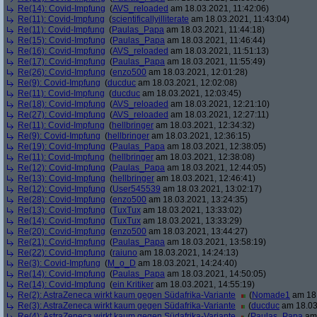
Re(14): Covid-Impfung
(
AVS_reloaded
am 18.03.2021, 11:42:06)
Re(11): Covid-Impfung
(
scientificallyilliterate
am 18.03.2021, 11:43:04)
Re(11): Covid-Impfung
(
Paulas_Papa
am 18.03.2021, 11:44:18)
Re(15): Covid-Impfung
(
Paulas_Papa
am 18.03.2021, 11:46:44)
Re(16): Covid-Impfung
(
AVS_reloaded
am 18.03.2021, 11:51:13)
Re(17): Covid-Impfung
(
Paulas_Papa
am 18.03.2021, 11:55:49)
Re(26): Covid-Impfung
(
enzo500
am 18.03.2021, 12:01:28)
Re(9): Covid-Impfung
(
ducduc
am 18.03.2021, 12:02:08)
Re(11): Covid-Impfung
(
ducduc
am 18.03.2021, 12:03:45)
Re(18): Covid-Impfung
(
AVS_reloaded
am 18.03.2021, 12:21:10)
Re(27): Covid-Impfung
(
AVS_reloaded
am 18.03.2021, 12:27:11)
Re(11): Covid-Impfung
(
hellbringer
am 18.03.2021, 12:34:32)
Re(9): Covid-Impfung
(
hellbringer
am 18.03.2021, 12:36:15)
Re(19): Covid-Impfung
(
Paulas_Papa
am 18.03.2021, 12:38:05)
Re(11): Covid-Impfung
(
hellbringer
am 18.03.2021, 12:38:08)
Re(12): Covid-Impfung
(
Paulas_Papa
am 18.03.2021, 12:44:05)
Re(13): Covid-Impfung
(
hellbringer
am 18.03.2021, 12:46:41)
Re(12): Covid-Impfung
(
User545539
am 18.03.2021, 13:02:17)
Re(28): Covid-Impfung
(
enzo500
am 18.03.2021, 13:24:35)
Re(13): Covid-Impfung
(
TuxTux
am 18.03.2021, 13:33:02)
Re(14): Covid-Impfung
(
TuxTux
am 18.03.2021, 13:33:29)
Re(20): Covid-Impfung
(
enzo500
am 18.03.2021, 13:44:27)
Re(21): Covid-Impfung
(
Paulas_Papa
am 18.03.2021, 13:58:19)
Re(22): Covid-Impfung
(
raiuno
am 18.03.2021, 14:24:13)
Re(3): Covid-Impfung
(
M_o_D
am 18.03.2021, 14:24:40)
Re(14): Covid-Impfung
(
Paulas_Papa
am 18.03.2021, 14:50:05)
Re(14): Covid-Impfung
(
ein Kritiker
am 18.03.2021, 14:55:19)
Re(2): AstraZeneca wirkt kaum gegen Südafrika-Variante
(
Nomade1
am 18.
Re(3): AstraZeneca wirkt kaum gegen Südafrika-Variante
(
ducduc
am 18.03
Re(4): AstraZeneca wirkt kaum gegen Südafrika-Variante
(
Paulas_Papa
am 