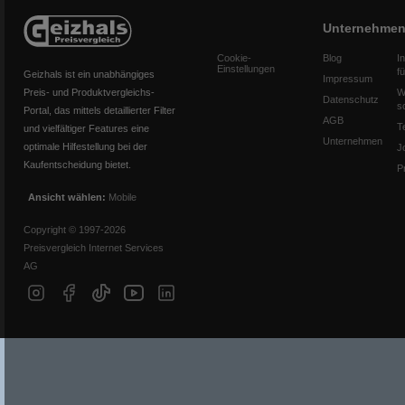
Unternehme
Cookie-
Blog
I
Einstellungen
f
Geizhals ist ein unabhängiges
Impressum
Preis- und Produktvergleichs-
W
Datenschutz
s
Portal, das mittels detaillierter Filter
AGB
T
und vielfältiger Features eine
Unternehmen
optimale Hilfestellung bei der
J
Kaufentscheidung bietet.
P
Ansicht wählen:
Mobile
Copyright © 1997-2026
Preisvergleich Internet Services
AG