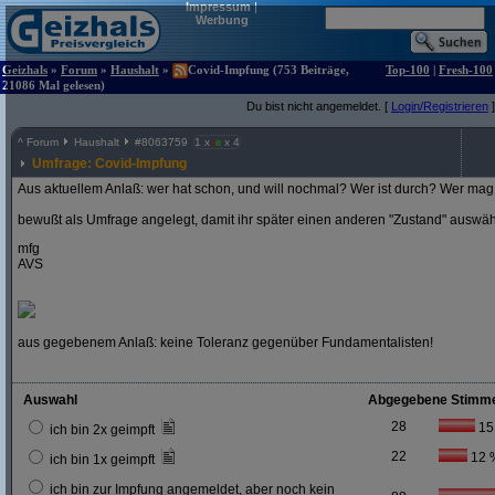
Impressum
|
Werbung
Geizhals
»
Forum
»
Haushalt
»
Covid-Impfung (753 Beiträge,
Top-100
|
Fresh-100
21086 Mal gelesen)
Du bist nicht angemeldet. [
Login/Registrieren
]
^
Forum
Haushalt
#
8063759
1 x
x 4
Umfrage: Covid-Impfung
Aus aktuellem Anlaß: wer hat schon, und will nochmal? Wer ist durch? Wer mag 
bewußt als Umfrage angelegt, damit ihr später einen anderen "Zustand" auswä
mfg
AVS
aus gegebenem Anlaß: keine Toleranz gegenüber Fundamentalisten!
Auswahl
Abgegebene Stimm
28
15
ich bin 2x geimpft
22
12 
ich bin 1x geimpft
ich bin zur Impfung angemeldet, aber noch kein