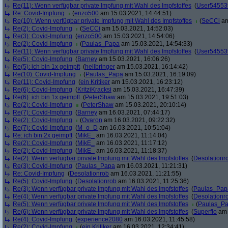
Re(11): Wenn verfügbar private Impfung mit Wahl des Impfstoffes
(
User54553
Re: Covid-Impfung
(
enzo500
am 15.03.2021, 14:44:51)
Re(10): Wenn verfügbar private Impfung mit Wahl des Impfstoffes
(
SeCCi
am
Re(2): Covid-Impfung
(
SeCCi
am 15.03.2021, 14:52:03)
Re(3): Covid-Impfung
(
enzo500
am 15.03.2021, 14:54:06)
Re(2): Covid-Impfung
(
Paulas_Papa
am 15.03.2021, 14:54:33)
Re(11): Wenn verfügbar private Impfung mit Wahl des Impfstoffes
(
User54553
Re(5): Covid-Impfung
(
Barney
am 15.03.2021, 16:06:26)
Re(5): ich bin 1x geimpft
(
hellbringer
am 15.03.2021, 16:14:42)
Re(10): Covid-Impfung
(
Paulas_Papa
am 15.03.2021, 16:19:09)
Re(11): Covid-Impfung
(
ein Kritiker
am 15.03.2021, 16:23:12)
Re(6): Covid-Impfung
(
KritziKracksi
am 15.03.2021, 16:47:39)
Re(6): ich bin 1x geimpft
(
PeterShaw
am 15.03.2021, 19:51:03)
Re(2): Covid-Impfung
(
PeterShaw
am 15.03.2021, 20:10:14)
Re(7): Covid-Impfung
(
Barney
am 16.03.2021, 07:44:17)
Re(2): Covid-Impfung
(
Ovaron
am 16.03.2021, 09:22:32)
Re(7): Covid-Impfung
(
M_o_D
am 16.03.2021, 10:51:04)
Re: ich bin 2x geimpft
(
MikE_
am 16.03.2021, 11:14:04)
Re(2): Covid-Impfung
(
MikE_
am 16.03.2021, 11:17:12)
Re(2): Covid-Impfung
(
MikE_
am 16.03.2021, 11:18:37)
Re(2): Wenn verfügbar private Impfung mit Wahl des Impfstoffes
(
Desolationr
Re(3): Covid-Impfung
(
Paulas_Papa
am 16.03.2021, 11:21:31)
Re: Covid-Impfung
(
Desolationrob
am 16.03.2021, 11:21:55)
Re(5): Covid-Impfung
(
Desolationrob
am 16.03.2021, 11:25:36)
Re(3): Wenn verfügbar private Impfung mit Wahl des Impfstoffes
(
Paulas_Pap
Re(4): Wenn verfügbar private Impfung mit Wahl des Impfstoffes
(
Desolationr
Re(5): Wenn verfügbar private Impfung mit Wahl des Impfstoffes
(
Paulas_P
Re(6): Wenn verfügbar private Impfung mit Wahl des Impfstoffes
(
Superflo
am 
Re(4): Covid-Impfung
(
experience2080
am 16.03.2021, 11:45:58)
Re(2): Covid-Impfung
(
ein Kritiker
am 16.03.2021, 12:34:41)