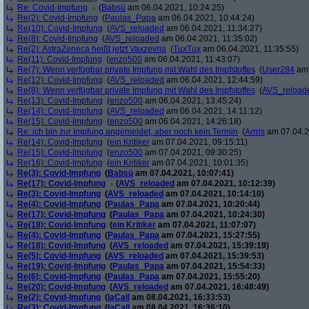
Re: Covid-Impfung
(
Babsü
am 06.04.2021, 10:24:25)
Re(2): Covid-Impfung
(
Paulas_Papa
am 06.04.2021, 10:44:24)
Re(10): Covid-Impfung
(
AVS_reloaded
am 06.04.2021, 11:34:27)
Re(8): Covid-Impfung
(
AVS_reloaded
am 06.04.2021, 11:35:02)
Re(2): AstraZeneca heißt jetzt Vaxzevria
(
TuxTux
am 06.04.2021, 11:35:55)
Re(11): Covid-Impfung
(
enzo500
am 06.04.2021, 11:43:07)
Re(7): Wenn verfügbar private Impfung mit Wahl des Impfstoffes
(
User284
am 
Re(12): Covid-Impfung
(
AVS_reloaded
am 06.04.2021, 12:44:59)
Re(8): Wenn verfügbar private Impfung mit Wahl des Impfstoffes
(
AVS_reload
Re(13): Covid-Impfung
(
enzo500
am 06.04.2021, 13:45:24)
Re(14): Covid-Impfung
(
AVS_reloaded
am 06.04.2021, 14:11:12)
Re(15): Covid-Impfung
(
enzo500
am 06.04.2021, 14:26:18)
Re: ich bin zur Impfung angemeldet, aber noch kein Termin
(
Arrris
am 07.04.2
Re(14): Covid-Impfung
(
ein Kritiker
am 07.04.2021, 09:15:11)
Re(15): Covid-Impfung
(
enzo500
am 07.04.2021, 09:30:25)
Re(16): Covid-Impfung
(
ein Kritiker
am 07.04.2021, 10:01:35)
Re(3): Covid-Impfung
(
Babsü
am 07.04.2021, 10:07:41)
Re(17): Covid-Impfung
(
AVS_reloaded
am 07.04.2021, 10:12:39)
Re(3): Covid-Impfung
(
AVS_reloaded
am 07.04.2021, 10:14:10)
Re(4): Covid-Impfung
(
Paulas_Papa
am 07.04.2021, 10:20:44)
Re(17): Covid-Impfung
(
Paulas_Papa
am 07.04.2021, 10:24:30)
Re(18): Covid-Impfung
(
ein Kritiker
am 07.04.2021, 11:07:07)
Re(4): Covid-Impfung
(
Paulas_Papa
am 07.04.2021, 15:27:55)
Re(18): Covid-Impfung
(
AVS_reloaded
am 07.04.2021, 15:39:19)
Re(5): Covid-Impfung
(
AVS_reloaded
am 07.04.2021, 15:39:53)
Re(19): Covid-Impfung
(
Paulas_Papa
am 07.04.2021, 15:54:33)
Re(6): Covid-Impfung
(
Paulas_Papa
am 07.04.2021, 15:55:20)
Re(20): Covid-Impfung
(
AVS_reloaded
am 07.04.2021, 16:48:49)
Re(2): Covid-Impfung
(
laCall
am 08.04.2021, 16:33:53)
Re(3): Covid-Impfung
(
laCall
am 08.04.2021, 16:36:10)