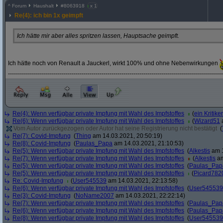
^
Forum
Haushalt
#
8063918
x 1
Re(4): ich bin 1x geimpft
Ich hätte mir aber alles spritzen lassen, Hauptsache geimpft.
Ich hätte noch von Renault a Jauckerl, wirkt 100% und ohne Nebenwirkungen
----------------------------------------------------------------------------------------------------
Re(4): Wenn verfügbar private Impfung mit Wahl des Impfstoffes
(
ein Kritiker
Re(6): Wenn verfügbar private Impfung mit Wahl des Impfstoffes
(
Wizard51
a
Vom Autor zurückgezogen oder Autor hat seine Registrierung nicht bestätigt
(
Re(7): Covid-Impfung
(
Thing
am 14.03.2021, 20:50:19)
Re(8): Covid-Impfung
(
Paulas_Papa
am 14.03.2021, 21:10:53)
Re(5): Wenn verfügbar private Impfung mit Wahl des Impfstoffes
(
Alkestis
am 1
Re(7): Wenn verfügbar private Impfung mit Wahl des Impfstoffes
(
Alkestis
am
Re(5): Wenn verfügbar private Impfung mit Wahl des Impfstoffes
(
Paulas_Pap
Re(5): Wenn verfügbar private Impfung mit Wahl des Impfstoffes
(
Picard782
Re: Covid-Impfung
(
User545539
am 14.03.2021, 22:13:58)
Re(6): Wenn verfügbar private Impfung mit Wahl des Impfstoffes
(
User545539
Re(3): Covid-Impfung
(
NoName2007
am 14.03.2021, 22:22:14)
Re(7): Wenn verfügbar private Impfung mit Wahl des Impfstoffes
(
Paulas_Pap
Re(6): Wenn verfügbar private Impfung mit Wahl des Impfstoffes
(
Paulas_Pap
Re(8): Wenn verfügbar private Impfung mit Wahl des Impfstoffes
(
User545539