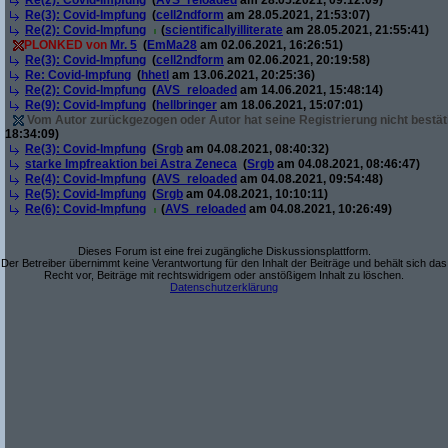
Re(2): Covid-Impfung
(
AVS_reloaded
am 28.05.2021, 09:12:09)
Re(3): Covid-Impfung
(
cell2ndform
am 28.05.2021, 21:53:07)
Re(2): Covid-Impfung
(
scientificallyilliterate
am 28.05.2021, 21:55:41)
PLONKED von
Mr. 5
(
EmMa28
am 02.06.2021, 16:26:51)
Re(3): Covid-Impfung
(
cell2ndform
am 02.06.2021, 20:19:58)
Re: Covid-Impfung
(
hhetl
am 13.06.2021, 20:25:36)
Re(2): Covid-Impfung
(
AVS_reloaded
am 14.06.2021, 15:48:14)
Re(9): Covid-Impfung
(
hellbringer
am 18.06.2021, 15:07:01)
Vom Autor zurückgezogen oder Autor hat seine Registrierung nicht bestät
18:34:09)
Re(3): Covid-Impfung
(
Srgb
am 04.08.2021, 08:40:32)
starke Impfreaktion bei Astra Zeneca
(
Srgb
am 04.08.2021, 08:46:47)
Re(4): Covid-Impfung
(
AVS_reloaded
am 04.08.2021, 09:54:48)
Re(5): Covid-Impfung
(
Srgb
am 04.08.2021, 10:10:11)
Re(6): Covid-Impfung
(
AVS_reloaded
am 04.08.2021, 10:26:49)
Dieses Forum ist eine frei zugängliche Diskussionsplattform.
Der Betreiber übernimmt keine Verantwortung für den Inhalt der Beiträge und behält sich das
Recht vor, Beiträge mit rechtswidrigem oder anstößigem Inhalt zu löschen.
Datenschutzerklärung