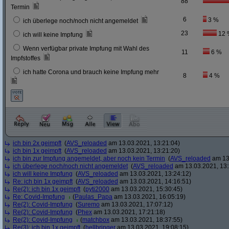
88
Termin
6
3 %
ich überlege noch/noch nicht angemeldet
23
12 
ich will keine Impfung
Wenn verfügbar private Impfung mit Wahl des
11
6 %
Impfstoffes
ich hatte Corona und brauch keine Impfung mehr
8
4 %
ich bin 2x geimpft
(
AVS_reloaded
am 13.03.2021, 13:21:04)
ich bin 1x geimpft
(
AVS_reloaded
am 13.03.2021, 13:21:20)
ich bin zur Impfung angemeldet, aber noch kein Termin
(
AVS_reloaded
am 13.
ich überlege noch/noch nicht angemeldet
(
AVS_reloaded
am 13.03.2021, 13:
ich will keine Impfung
(
AVS_reloaded
am 13.03.2021, 13:24:12)
Re: ich bin 1x geimpft
(
AVS_reloaded
am 13.03.2021, 14:16:51)
Re(2): ich bin 1x geimpft
(
pyti2000
am 13.03.2021, 15:30:45)
Re: Covid-Impfung
(
Paulas_Papa
am 13.03.2021, 16:05:19)
Re(2): Covid-Impfung
(
Suremo
am 13.03.2021, 17:07:12)
Re(2): Covid-Impfung
(
Phex
am 13.03.2021, 17:21:18)
Re(2): Covid-Impfung
(
matchbox
am 13.03.2021, 18:37:55)
Re(3): ich bin 1x geimpft
(
hellbringer
am 13.03.2021, 19:08:15)