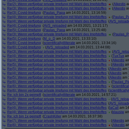
Re(2): Wenn verfügbar private Impfung mit Wahl des Impfstoffes
(
Alkestis
am
Re(3): Wenn verfügbar private Impfung mit Wahl des Impfstoffes
(
Alkestis
am
Re(3): Covid-Impfung
(
Paulas_Papa
am 14.03.2021, 13:16:59)
Re(4): Wenn verfügbar private Impfung mit Wahl des Impfstoffes
(
Paulas_P
Re(4): Wenn verfügbar private Impfung mit Wahl des Impfstoffes
(
AVS_reload
Re(4): Covid-Impfung
(
AVS_reloaded
am 14.03.2021, 13:21:17)
Re(5): Covid-Impfung
(
Paulas_Papa
am 14.03.2021, 13:25:48)
Re(3): Wenn verfügbar private Impfung mit Wahl des Impfstoffes
(
Paulas_P
Re(5): Covid-Impfung
(
M_o_D
am 14.03.2021, 13:33:10)
Re(6): Covid-Impfung
(
scientificallyilliterate
am 14.03.2021, 13:34:16)
Re(6): Covid-Impfung
(
AVS_reloaded
am 14.03.2021, 13:44:08)
Re(3): Wenn verfügbar private Impfung mit Wahl des Impfstoffes
(
AVS_relo
Re(4): Wenn verfügbar private Impfung mit Wahl des Impfstoffes
(
TuxTux
am
Re(4): Wenn verfügbar private Impfung mit Wahl des Impfstoffes
(
Alkestis
am
Re(5): Wenn verfügbar private Impfung mit Wahl des Impfstoffes
(
Alkestis
am
Re(5): Wenn verfügbar private Impfung mit Wahl des Impfstoffes
(
Alkestis
am 1
Re(4): Wenn verfügbar private Impfung mit Wahl des Impfstoffes
(
Alkestis
am 1
Re(5): Wenn verfügbar private Impfung mit Wahl des Impfstoffes
(
Alkestis
am 1
Re(6): Wenn verfügbar private Impfung mit Wahl des Impfstoffes
(
Paulas_P
Re(6): Wenn verfügbar private Impfung mit Wahl des Impfstoffes
(
scientifical
Re(6): Wenn verfügbar private Impfung mit Wahl des Impfstoffes
(
scientifically
Re: ich bin 2x geimpft
(
scientificallyilliterate
am 14.03.2021, 14:57:21)
Re(6): Wenn verfügbar private Impfung mit Wahl des Impfstoffes
(
AVS_relo
Re(5): Wenn verfügbar private Impfung mit Wahl des Impfstoffes
(
AVS_reload
Re(4): Wenn verfügbar private Impfung mit Wahl des Impfstoffes
(
laCall
am 14.
Re(4): Wenn verfügbar private Impfung mit Wahl des Impfstoffes
(
klausiw
am
Re: ich bin 1x geimpft
(
CrashKiller
am 14.03.2021, 16:37:38)
Re(7): Wenn verfügbar private Impfung mit Wahl des Impfstoffes
(
Alkestis
am
Re(6): Wenn verfügbar private Impfung mit Wahl des Impfstoffes
(
Alkestis
am