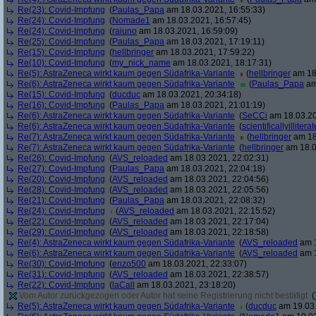
Re(23): Covid-Impfung
(
Paulas_Papa
am 18.03.2021, 16:55:33)
Re(24): Covid-Impfung
(
Nomade1
am 18.03.2021, 16:57:45)
Re(24): Covid-Impfung
(
raiuno
am 18.03.2021, 16:59:09)
Re(25): Covid-Impfung
(
Paulas_Papa
am 18.03.2021, 17:19:11)
Re(15): Covid-Impfung
(
hellbringer
am 18.03.2021, 17:59:22)
Re(10): Covid-Impfung
(
my_nick_name
am 18.03.2021, 18:17:31)
Re(5): AstraZeneca wirkt kaum gegen Südafrika-Variante
(
hellbringer
am 18.
Re(6): AstraZeneca wirkt kaum gegen Südafrika-Variante
(
Paulas_Papa
am
Re(15): Covid-Impfung
(
ducduc
am 18.03.2021, 20:34:18)
Re(16): Covid-Impfung
(
Paulas_Papa
am 18.03.2021, 21:01:19)
Re(6): AstraZeneca wirkt kaum gegen Südafrika-Variante
(
SeCCi
am 18.03.20
Re(6): AstraZeneca wirkt kaum gegen Südafrika-Variante
(
scientificallyilliterat
Re(7): AstraZeneca wirkt kaum gegen Südafrika-Variante
(
hellbringer
am 18
Re(7): AstraZeneca wirkt kaum gegen Südafrika-Variante
(
hellbringer
am 18.0
Re(26): Covid-Impfung
(
AVS_reloaded
am 18.03.2021, 22:02:31)
Re(27): Covid-Impfung
(
Paulas_Papa
am 18.03.2021, 22:04:18)
Re(20): Covid-Impfung
(
AVS_reloaded
am 18.03.2021, 22:04:56)
Re(28): Covid-Impfung
(
AVS_reloaded
am 18.03.2021, 22:05:56)
Re(21): Covid-Impfung
(
Paulas_Papa
am 18.03.2021, 22:08:32)
Re(24): Covid-Impfung
(
AVS_reloaded
am 18.03.2021, 22:15:52)
Re(22): Covid-Impfung
(
AVS_reloaded
am 18.03.2021, 22:17:04)
Re(29): Covid-Impfung
(
AVS_reloaded
am 18.03.2021, 22:18:58)
Re(4): AstraZeneca wirkt kaum gegen Südafrika-Variante
(
AVS_reloaded
am 1
Re(6): AstraZeneca wirkt kaum gegen Südafrika-Variante
(
AVS_reloaded
am 1
Re(30): Covid-Impfung
(
enzo500
am 18.03.2021, 22:33:07)
Re(31): Covid-Impfung
(
AVS_reloaded
am 18.03.2021, 22:38:57)
Re(22): Covid-Impfung
(
laCall
am 18.03.2021, 23:18:20)
Vom Autor zurückgezogen oder Autor hat seine Registrierung nicht bestätigt
(
Re(5): AstraZeneca wirkt kaum gegen Südafrika-Variante
(
ducduc
am 19.03.