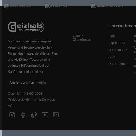
Unternehme
Cookie-
Blog
I
Einstellungen
f
Geizhals ist ein unabhängiges
Impressum
Preis- und Produktvergleichs-
W
Datenschutz
s
Portal, das mittels detaillierter Filter
AGB
T
und vielfältiger Features eine
Unternehmen
optimale Hilfestellung bei der
J
Kaufentscheidung bietet.
P
Ansicht wählen:
Mobile
Copyright © 1997-2026
Preisvergleich Internet Services
AG