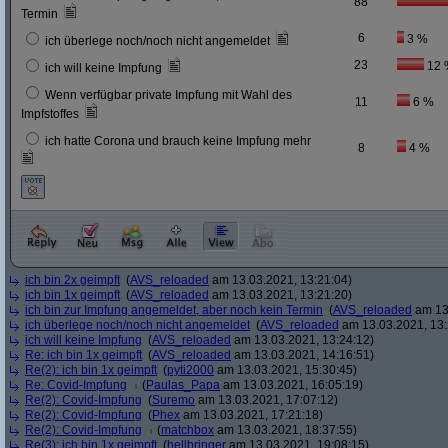
88
Termin
6
3 %
ich überlege noch/noch nicht angemeldet
23
12 
ich will keine Impfung
Wenn verfügbar private Impfung mit Wahl des
11
6 %
Impfstoffes
ich hatte Corona und brauch keine Impfung mehr
8
4 %
ich bin 2x geimpft
(
AVS_reloaded
am 13.03.2021, 13:21:04)
ich bin 1x geimpft
(
AVS_reloaded
am 13.03.2021, 13:21:20)
ich bin zur Impfung angemeldet, aber noch kein Termin
(
AVS_reloaded
am 13.
ich überlege noch/noch nicht angemeldet
(
AVS_reloaded
am 13.03.2021, 13:
ich will keine Impfung
(
AVS_reloaded
am 13.03.2021, 13:24:12)
Re: ich bin 1x geimpft
(
AVS_reloaded
am 13.03.2021, 14:16:51)
Re(2): ich bin 1x geimpft
(
pyti2000
am 13.03.2021, 15:30:45)
Re: Covid-Impfung
(
Paulas_Papa
am 13.03.2021, 16:05:19)
Re(2): Covid-Impfung
(
Suremo
am 13.03.2021, 17:07:12)
Re(2): Covid-Impfung
(
Phex
am 13.03.2021, 17:21:18)
Re(2): Covid-Impfung
(
matchbox
am 13.03.2021, 18:37:55)
Re(3): ich bin 1x geimpft
(
hellbringer
am 13.03.2021, 19:08:15)