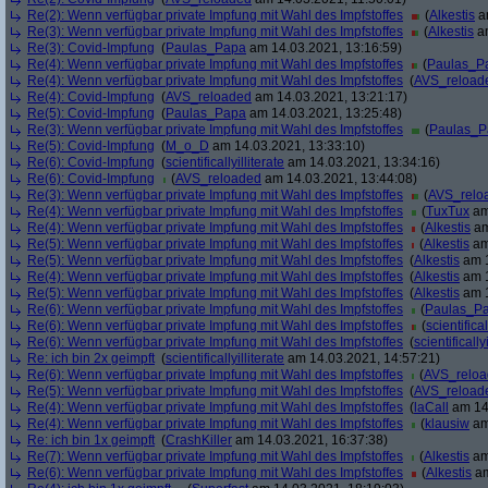
Re(2): Wenn verfügbar private Impfung mit Wahl des Impfstoffes
(
Alkestis
am
Re(3): Wenn verfügbar private Impfung mit Wahl des Impfstoffes
(
Alkestis
am
Re(3): Covid-Impfung
(
Paulas_Papa
am 14.03.2021, 13:16:59)
Re(4): Wenn verfügbar private Impfung mit Wahl des Impfstoffes
(
Paulas_P
Re(4): Wenn verfügbar private Impfung mit Wahl des Impfstoffes
(
AVS_reload
Re(4): Covid-Impfung
(
AVS_reloaded
am 14.03.2021, 13:21:17)
Re(5): Covid-Impfung
(
Paulas_Papa
am 14.03.2021, 13:25:48)
Re(3): Wenn verfügbar private Impfung mit Wahl des Impfstoffes
(
Paulas_P
Re(5): Covid-Impfung
(
M_o_D
am 14.03.2021, 13:33:10)
Re(6): Covid-Impfung
(
scientificallyilliterate
am 14.03.2021, 13:34:16)
Re(6): Covid-Impfung
(
AVS_reloaded
am 14.03.2021, 13:44:08)
Re(3): Wenn verfügbar private Impfung mit Wahl des Impfstoffes
(
AVS_relo
Re(4): Wenn verfügbar private Impfung mit Wahl des Impfstoffes
(
TuxTux
am
Re(4): Wenn verfügbar private Impfung mit Wahl des Impfstoffes
(
Alkestis
am
Re(5): Wenn verfügbar private Impfung mit Wahl des Impfstoffes
(
Alkestis
am
Re(5): Wenn verfügbar private Impfung mit Wahl des Impfstoffes
(
Alkestis
am 1
Re(4): Wenn verfügbar private Impfung mit Wahl des Impfstoffes
(
Alkestis
am 1
Re(5): Wenn verfügbar private Impfung mit Wahl des Impfstoffes
(
Alkestis
am 1
Re(6): Wenn verfügbar private Impfung mit Wahl des Impfstoffes
(
Paulas_P
Re(6): Wenn verfügbar private Impfung mit Wahl des Impfstoffes
(
scientifical
Re(6): Wenn verfügbar private Impfung mit Wahl des Impfstoffes
(
scientifically
Re: ich bin 2x geimpft
(
scientificallyilliterate
am 14.03.2021, 14:57:21)
Re(6): Wenn verfügbar private Impfung mit Wahl des Impfstoffes
(
AVS_relo
Re(5): Wenn verfügbar private Impfung mit Wahl des Impfstoffes
(
AVS_reload
Re(4): Wenn verfügbar private Impfung mit Wahl des Impfstoffes
(
laCall
am 14.
Re(4): Wenn verfügbar private Impfung mit Wahl des Impfstoffes
(
klausiw
am
Re: ich bin 1x geimpft
(
CrashKiller
am 14.03.2021, 16:37:38)
Re(7): Wenn verfügbar private Impfung mit Wahl des Impfstoffes
(
Alkestis
am
Re(6): Wenn verfügbar private Impfung mit Wahl des Impfstoffes
(
Alkestis
am