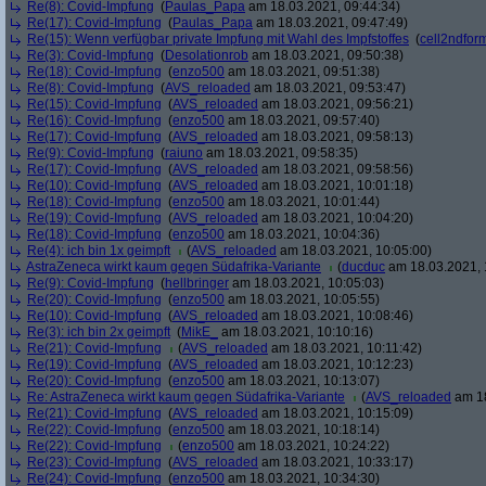
Re(8): Covid-Impfung
(
Paulas_Papa
am 18.03.2021, 09:44:34)
Re(17): Covid-Impfung
(
Paulas_Papa
am 18.03.2021, 09:47:49)
Re(15): Wenn verfügbar private Impfung mit Wahl des Impfstoffes
(
cell2ndfor
Re(3): Covid-Impfung
(
Desolationrob
am 18.03.2021, 09:50:38)
Re(18): Covid-Impfung
(
enzo500
am 18.03.2021, 09:51:38)
Re(8): Covid-Impfung
(
AVS_reloaded
am 18.03.2021, 09:53:47)
Re(15): Covid-Impfung
(
AVS_reloaded
am 18.03.2021, 09:56:21)
Re(16): Covid-Impfung
(
enzo500
am 18.03.2021, 09:57:40)
Re(17): Covid-Impfung
(
AVS_reloaded
am 18.03.2021, 09:58:13)
Re(9): Covid-Impfung
(
raiuno
am 18.03.2021, 09:58:35)
Re(17): Covid-Impfung
(
AVS_reloaded
am 18.03.2021, 09:58:56)
Re(10): Covid-Impfung
(
AVS_reloaded
am 18.03.2021, 10:01:18)
Re(18): Covid-Impfung
(
enzo500
am 18.03.2021, 10:01:44)
Re(19): Covid-Impfung
(
AVS_reloaded
am 18.03.2021, 10:04:20)
Re(18): Covid-Impfung
(
enzo500
am 18.03.2021, 10:04:36)
Re(4): ich bin 1x geimpft
(
AVS_reloaded
am 18.03.2021, 10:05:00)
AstraZeneca wirkt kaum gegen Südafrika-Variante
(
ducduc
am 18.03.2021, 
Re(9): Covid-Impfung
(
hellbringer
am 18.03.2021, 10:05:03)
Re(20): Covid-Impfung
(
enzo500
am 18.03.2021, 10:05:55)
Re(10): Covid-Impfung
(
AVS_reloaded
am 18.03.2021, 10:08:46)
Re(3): ich bin 2x geimpft
(
MikE_
am 18.03.2021, 10:10:16)
Re(21): Covid-Impfung
(
AVS_reloaded
am 18.03.2021, 10:11:42)
Re(19): Covid-Impfung
(
AVS_reloaded
am 18.03.2021, 10:12:23)
Re(20): Covid-Impfung
(
enzo500
am 18.03.2021, 10:13:07)
Re: AstraZeneca wirkt kaum gegen Südafrika-Variante
(
AVS_reloaded
am 18
Re(21): Covid-Impfung
(
AVS_reloaded
am 18.03.2021, 10:15:09)
Re(22): Covid-Impfung
(
enzo500
am 18.03.2021, 10:18:14)
Re(22): Covid-Impfung
(
enzo500
am 18.03.2021, 10:24:22)
Re(23): Covid-Impfung
(
AVS_reloaded
am 18.03.2021, 10:33:17)
Re(24): Covid-Impfung
(
enzo500
am 18.03.2021, 10:34:30)