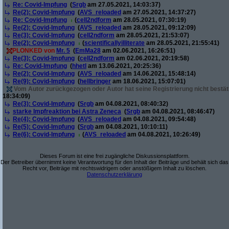
Re: Covid-Impfung
(
Srgb
am 27.05.2021, 14:03:37)
Re(2): Covid-Impfung
(
AVS_reloaded
am 27.05.2021, 14:37:27)
Re: Covid-Impfung
(
cell2ndform
am 28.05.2021, 07:30:19)
Re(2): Covid-Impfung
(
AVS_reloaded
am 28.05.2021, 09:12:09)
Re(3): Covid-Impfung
(
cell2ndform
am 28.05.2021, 21:53:07)
Re(2): Covid-Impfung
(
scientificallyilliterate
am 28.05.2021, 21:55:41)
PLONKED von
Mr. 5
(
EmMa28
am 02.06.2021, 16:26:51)
Re(3): Covid-Impfung
(
cell2ndform
am 02.06.2021, 20:19:58)
Re: Covid-Impfung
(
hhetl
am 13.06.2021, 20:25:36)
Re(2): Covid-Impfung
(
AVS_reloaded
am 14.06.2021, 15:48:14)
Re(9): Covid-Impfung
(
hellbringer
am 18.06.2021, 15:07:01)
Vom Autor zurückgezogen oder Autor hat seine Registrierung nicht bestät
18:34:09)
Re(3): Covid-Impfung
(
Srgb
am 04.08.2021, 08:40:32)
starke Impfreaktion bei Astra Zeneca
(
Srgb
am 04.08.2021, 08:46:47)
Re(4): Covid-Impfung
(
AVS_reloaded
am 04.08.2021, 09:54:48)
Re(5): Covid-Impfung
(
Srgb
am 04.08.2021, 10:10:11)
Re(6): Covid-Impfung
(
AVS_reloaded
am 04.08.2021, 10:26:49)
Dieses Forum ist eine frei zugängliche Diskussionsplattform.
Der Betreiber übernimmt keine Verantwortung für den Inhalt der Beiträge und behält sich das
Recht vor, Beiträge mit rechtswidrigem oder anstößigem Inhalt zu löschen.
Datenschutzerklärung