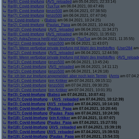
Re(6): Covid-Impfung
(
AVS_reloaded
am 05.04.2021, 22:33:14)
Re(8): Covid-Impfung
(
TuxTux
am 06.04.2021, 00:47:49)
Re(9): Covid-Impfung
(
enzo500
am 06.04.2021, 07:38:50)
Re(7): Covid-Impfung
(
enzo500
am 06.04.2021, 07:47:04)
Re: Covid-Impfung
(
Babsü
am 06.04.2021, 10:24:25)
Re(2): Covid-Impfung
(
Paulas_Papa
am 06.04.2021, 10:44:24)
Re(10): Covid-Impfung
(
AVS_reloaded
am 06.04.2021, 11:34:27)
Re(8): Covid-Impfung
(
AVS_reloaded
am 06.04.2021, 11:35:02)
Re(2): AstraZeneca heißt jetzt Vaxzevria
(
TuxTux
am 06.04.2021, 11:35:55)
Re(11): Covid-Impfung
(
enzo500
am 06.04.2021, 11:43:07)
Re(7): Wenn verfügbar private Impfung mit Wahl des Impfstoffes
(
User284
am 
Re(12): Covid-Impfung
(
AVS_reloaded
am 06.04.2021, 12:44:59)
Re(8): Wenn verfügbar private Impfung mit Wahl des Impfstoffes
(
AVS_reload
Re(13): Covid-Impfung
(
enzo500
am 06.04.2021, 13:45:24)
Re(14): Covid-Impfung
(
AVS_reloaded
am 06.04.2021, 14:11:12)
Re(15): Covid-Impfung
(
enzo500
am 06.04.2021, 14:26:18)
Re: ich bin zur Impfung angemeldet, aber noch kein Termin
(
Arrris
am 07.04.2
Re(14): Covid-Impfung
(
ein Kritiker
am 07.04.2021, 09:15:11)
Re(15): Covid-Impfung
(
enzo500
am 07.04.2021, 09:30:25)
Re(16): Covid-Impfung
(
ein Kritiker
am 07.04.2021, 10:01:35)
Re(3): Covid-Impfung
(
Babsü
am 07.04.2021, 10:07:41)
Re(17): Covid-Impfung
(
AVS_reloaded
am 07.04.2021, 10:12:39)
Re(3): Covid-Impfung
(
AVS_reloaded
am 07.04.2021, 10:14:10)
Re(4): Covid-Impfung
(
Paulas_Papa
am 07.04.2021, 10:20:44)
Re(17): Covid-Impfung
(
Paulas_Papa
am 07.04.2021, 10:24:30)
Re(18): Covid-Impfung
(
ein Kritiker
am 07.04.2021, 11:07:07)
Re(4): Covid-Impfung
(
Paulas_Papa
am 07.04.2021, 15:27:55)
Re(18): Covid-Impfung
(
AVS_reloaded
am 07.04.2021, 15:39:19)
Re(5): Covid-Impfung
(
AVS_reloaded
am 07.04.2021, 15:39:53)
Re(19): Covid-Impfung
(
Paulas_Papa
am 07.04.2021, 15:54:33)