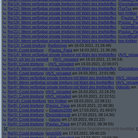
Re(14): Wenn verfügbar private Impfung mit Wahl des Impfstoffes
(
Desolation
Re(12): Wenn verfügbar private Impfung mit Wahl des Impfstoffes
(
TuxTux
am 
Re(18): Wenn verfügbar private Impfung mit Wahl des Impfstoffes
(
ein Kritiker
Re(13): Wenn verfügbar private Impfung mit Wahl des Impfstoffes
(
Paulas_
Re(19): Wenn verfügbar private Impfung mit Wahl des Impfstoffes
(
Paulas_Pa
Re(20): Wenn verfügbar private Impfung mit Wahl des Impfstoffes
(
scientifica
Re(21): Wenn verfügbar private Impfung mit Wahl des Impfstoffes
(
Paulas_Pa
Re(22): Wenn verfügbar private Impfung mit Wahl des Impfstoffes
(
scientificall
Re(20): Wenn verfügbar private Impfung mit Wahl des Impfstoffes
(
ein Kritiker
Re(13): Covid-Impfung
(
hellbringer
am 16.03.2021, 21:26:49)
Re(4): Covid-Impfung
(
Paulas_Papa
am 16.03.2021, 21:36:28)
Re(14): Wenn verfügbar private Impfung mit Wahl des Impfstoffes
(
AVS_reloa
Re(2): ich bin 2x geimpft
(
AVS_reloaded
am 16.03.2021, 21:56:14)
Re(8): Covid-Impfung
(
AVS_reloaded
am 16.03.2021, 22:00:07)
Re(14): Wenn verfügbar private Impfung mit Wahl des Impfstoffes
(
Desolation
Re(8): Covid-Impfung
(
AVS_reloaded
am 16.03.2021, 22:01:06)
Re(8): Wenn verfügbar private Impfung mit Wahl des Impfstoffes
(
AVS_reload
Re(8): Wenn verfügbar private Impfung mit Wahl des Impfstoffes
(
AVS_reload
Re(4): Wenn verfügbar private Impfung mit Wahl des Impfstoffes
(
Alkestis
am 1
Re(4): Covid-Impfung
(
AVS_reloaded
am 16.03.2021, 22:19:25)
Re(2): Covid-Impfung
(
AVS_reloaded
am 16.03.2021, 22:22:51)
Re(14): Covid-Impfung
(
ein Kritiker
am 16.03.2021, 22:38:21)
Re(8): Covid-Impfung
(
Paulas_Papa
am 16.03.2021, 22:48:36)
Re(3): Covid-Impfung
(
Diabolo2000
am 17.03.2021, 01:49:07)
Re(3): Covid-Impfung
(
Desolationrob
am 17.03.2021, 08:14:30)
Re(5): Covid-Impfung
(
raiuno
am 17.03.2021, 08:21:22)
Re(6): Covid-Impfung
(
Paulas_Papa
am 17.03.2021, 08:36:55)
Vom Autor zurückgezogen oder Autor hat seine Registrierung nicht bestätigt
(
Re(5): Covid-Impfung
(
enzo500
am 17.03.2021, 09:40:10)