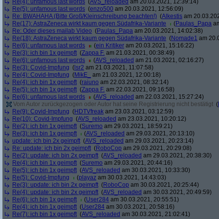
Re(4): unfamous last words
(
AVS_reloaded
am 20.03.2021, 12:39:14)
Re(5): unfamous last words
(
enzo500
am 20.03.2021, 12:56:09)
Re: BWAHAHA (Bitte Groß/Kleinschreibung beachten!)
(
Alkestis
am 20.03.202
Re(17): AstraZeneca wirkt kaum gegen Südafrika-Variante
(
Paulas_Papa
am
Re: Oder dieses mailab Video
(
Paulas_Papa
am 20.03.2021, 14:02:38)
Re(18): AstraZeneca wirkt kaum gegen Südafrika-Variante
(
Nomade1
am 20.0
Re(6): unfamous last words
(
ein Kritiker
am 20.03.2021, 15:16:22)
Re(3): ich bin 1x geimpft
(
Zappa F.
am 21.03.2021, 00:38:49)
Re(6): unfamous last words
(
AVS_reloaded
am 21.03.2021, 02:16:27)
Re(3): Covid-Impfung
(
lsr2
am 21.03.2021, 11:07:58)
Re(4): Covid-Impfung
(
MikE_
am 21.03.2021, 12:00:18)
Re(4): ich bin 1x geimpft
(
raiuno
am 22.03.2021, 08:32:14)
Re(5): ich bin 1x geimpft
(
Zappa F.
am 22.03.2021, 09:16:58)
Re(6): unfamous last words
(
AVS_reloaded
am 22.03.2021, 15:27:24)
Vom Autor zurückgezogen oder Autor hat seine Registrierung nicht bestätigt
(
Re(9): Covid-Impfung
(
HDTVfreak
am 23.03.2021, 03:12:59)
Re(10): Covid-Impfung
(
AVS_reloaded
am 23.03.2021, 10:20:12)
Re(2): ich bin 1x geimpft
(
Suremo
am 29.03.2021, 18:59:21)
Re(3): ich bin 1x geimpft
(
AVS_reloaded
am 29.03.2021, 20:13:10)
update: ich bin 2x geimpft
(
AVS_reloaded
am 29.03.2021, 20:23:14)
Re: update: ich bin 2x geimpft
(
RoboCop
am 29.03.2021, 20:29:08)
Re(2): update: ich bin 2x geimpft
(
AVS_reloaded
am 29.03.2021, 20:38:30)
Re(4): ich bin 1x geimpft
(
Suremo
am 29.03.2021, 20:44:16)
Re(5): ich bin 1x geimpft
(
AVS_reloaded
am 30.03.2021, 10:33:30)
Re(5): Covid-Impfung
(
playaz
am 30.03.2021, 14:43:03)
Re(3): update: ich bin 2x geimpft
(
RoboCop
am 30.03.2021, 20:25:44)
Re(4): update: ich bin 2x geimpft
(
AVS_reloaded
am 30.03.2021, 20:49:59)
Re(6): ich bin 1x geimpft
(
User284
am 30.03.2021, 20:55:51)
Re(4): ich bin 1x geimpft
(
User284
am 30.03.2021, 20:58:16)
Re(7): ich bin 1x geimpft
(
AVS_reloaded
am 30.03.2021, 21:02:41)