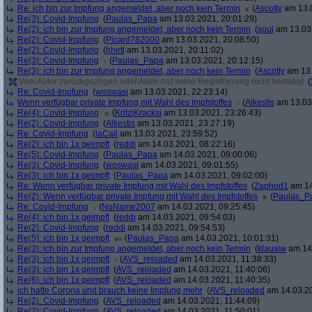
Re: ich bin zur Impfung angemeldet, aber noch kein Termin
(
Ascotty
am 13.0
Re(3): Covid-Impfung
(
Paulas_Papa
am 13.03.2021, 20:01:29)
Re(2): ich bin zur Impfung angemeldet, aber noch kein Termin
(
soul
am 13.03.
Re(2): Covid-Impfung
(
Picard782000
am 13.03.2021, 20:08:50)
Re(2): Covid-Impfung
(
hhetl
am 13.03.2021, 20:11:02)
Re(3): Covid-Impfung
(
Paulas_Papa
am 13.03.2021, 20:12:15)
Re(3): ich bin zur Impfung angemeldet, aber noch kein Termin
(
Ascotty
am 13.
Vom Autor zurückgezogen oder Autor hat seine Registrierung nicht bestätigt
(
Re: Covid-Impfung
(
woswasi
am 13.03.2021, 22:23:14)
Wenn verfügbar private Impfung mit Wahl des Impfstoffes
(
Alkestis
am 13.03.
Re(4): Covid-Impfung
(
KritziKracksi
am 13.03.2021, 23:26:43)
Re(2): Covid-Impfung
(
Alkestis
am 13.03.2021, 23:27:19)
Re: Covid-Impfung
(
laCall
am 13.03.2021, 23:59:52)
Re(2): ich bin 1x geimpft
(
reddi
am 14.03.2021, 08:22:16)
Re(5): Covid-Impfung
(
Paulas_Papa
am 14.03.2021, 09:00:06)
Re(3): Covid-Impfung
(
woswasi
am 14.03.2021, 09:01:55)
Re(3): ich bin 1x geimpft
(
Paulas_Papa
am 14.03.2021, 09:02:00)
Re: Wenn verfügbar private Impfung mit Wahl des Impfstoffes
(
Zaphod1
am 14
Re(2): Wenn verfügbar private Impfung mit Wahl des Impfstoffes
(
Paulas_P
Re: Covid-Impfung
(
NoName2007
am 14.03.2021, 09:25:45)
Re(4): ich bin 1x geimpft
(
reddi
am 14.03.2021, 09:54:03)
Re(2): Covid-Impfung
(
reddi
am 14.03.2021, 09:54:53)
Re(5): ich bin 1x geimpft
(
Paulas_Papa
am 14.03.2021, 10:01:31)
Re(3): ich bin zur Impfung angemeldet, aber noch kein Termin
(
klausiw
am 14.
Re(3): ich bin 1x geimpft
(
AVS_reloaded
am 14.03.2021, 11:38:33)
Re(3): ich bin 1x geimpft
(
AVS_reloaded
am 14.03.2021, 11:40:06)
Re(6): ich bin 1x geimpft
(
AVS_reloaded
am 14.03.2021, 11:40:35)
ich hatte Corona und brauch keine Impfung mehr
(
AVS_reloaded
am 14.03.20
Re(2): Covid-Impfung
(
AVS_reloaded
am 14.03.2021, 11:44:09)
Re(2): Covid-Impfung
(
AVS_reloaded
am 14.03.2021, 11:50:01)