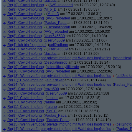
Re(9): Covid-Impfung
(
ducduc
am 17.03.2021, 12:17:41)
Re(10): Covid-Impfung
(
AVS_reloaded
am 17.03.2021, 12:37:40)
Re(9): Covid-Impfung
(
M_o_D
am 17.03.2021, 13:05:53)
Re(2): Covid-Impfung
(
M_o_D
am 17.03.2021, 13:06:31)
Re(10): Covid-Impfung
(
AVS_reloaded
am 17.03.2021, 13:19:07)
Re(3): Covid-Impfung
(
Paulas_Papa
am 17.03.2021, 13:21:46)
Re(7): Covid-Impfung
(
Desolationrob
am 17.03.2021, 13:43:28)
Re(8): Covid-Impfung
(
AVS_reloaded
am 17.03.2021, 13:59:33)
Re(8): Covid-Impfung
(
User545539
am 17.03.2021, 14:10:38)
Re(9): Covid-Impfung
(
User545539
am 17.03.2021, 14:11:06)
Re(4): ich bin 1x geimpft
(
cell2ndform
am 17.03.2021, 14:11:56)
Re(4): Covid-Impfung
(
User545539
am 17.03.2021, 14:12:17)
Re(9): Covid-Impfung
(
ducduc
am 17.03.2021, 14:28:50)
Re(15): Wenn verfügbar private Impfung mit Wahl des Impfstoffes
(
scientificall
Re(9): Covid-Impfung
(
Desolationrob
am 17.03.2021, 15:18:24)
Re(10): Covid-Impfung
(
scientificallyilliterate
am 17.03.2021, 15:20:13)
Re(10): Covid-Impfung
(
AVS_reloaded
am 17.03.2021, 15:23:36)
Re(13): Wenn verfügbar private Impfung mit Wahl des Impfstoffes
(
cell2ndf
Re(11): Covid-Impfung
(
ein Kritiker
am 17.03.2021, 16:17:44)
Re(14): Wenn verfügbar private Impfung mit Wahl des Impfstoffes
(
Paulas_Pa
Re(6): Covid-Impfung
(
enzo500
am 17.03.2021, 17:51:43)
Re(10): Covid-Impfung
(
User545539
am 17.03.2021, 18:14:33)
Re(11): Covid-Impfung
(
ducduc
am 17.03.2021, 18:22:18)
Re(7): Covid-Impfung
(
raiuno
am 17.03.2021, 18:23:32)
Re(11): Covid-Impfung
(
raiuno
am 17.03.2021, 18:24:29)
Re(12): Covid-Impfung
(
SeCCi
am 17.03.2021, 18:33:51)
Re(9): Covid-Impfung
(
Paulas_Papa
am 17.03.2021, 18:36:11)
Re(12): Covid-Impfung
(
Paulas_Papa
am 17.03.2021, 18:44:19)
Re(15): Wenn verfügbar private Impfung mit Wahl des Impfstoffes
(
cell2ndf
Re(14): Wenn verfügbar private Impfung mit Wahl des Impfstoffes
(
Paulas_