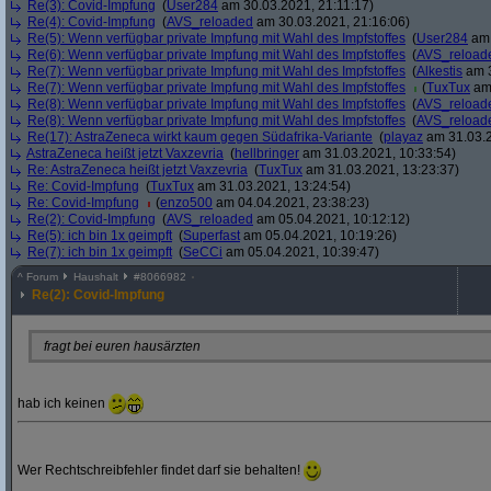
Re(3): Covid-Impfung
(
User284
am 30.03.2021, 21:11:17)
Re(4): Covid-Impfung
(
AVS_reloaded
am 30.03.2021, 21:16:06)
Re(5): Wenn verfügbar private Impfung mit Wahl des Impfstoffes
(
User284
am 
Re(6): Wenn verfügbar private Impfung mit Wahl des Impfstoffes
(
AVS_reload
Re(7): Wenn verfügbar private Impfung mit Wahl des Impfstoffes
(
Alkestis
am 3
Re(7): Wenn verfügbar private Impfung mit Wahl des Impfstoffes
(
TuxTux
am 
Re(8): Wenn verfügbar private Impfung mit Wahl des Impfstoffes
(
AVS_reload
Re(8): Wenn verfügbar private Impfung mit Wahl des Impfstoffes
(
AVS_reload
Re(17): AstraZeneca wirkt kaum gegen Südafrika-Variante
(
playaz
am 31.03.2
AstraZeneca heißt jetzt Vaxzevria
(
hellbringer
am 31.03.2021, 10:33:54)
Re: AstraZeneca heißt jetzt Vaxzevria
(
TuxTux
am 31.03.2021, 13:23:37)
Re: Covid-Impfung
(
TuxTux
am 31.03.2021, 13:24:54)
Re: Covid-Impfung
(
enzo500
am 04.04.2021, 23:38:23)
Re(2): Covid-Impfung
(
AVS_reloaded
am 05.04.2021, 10:12:12)
Re(5): ich bin 1x geimpft
(
Superfast
am 05.04.2021, 10:19:26)
Re(7): ich bin 1x geimpft
(
SeCCi
am 05.04.2021, 10:39:47)
^
Forum
Haushalt
#
8066982
Re(2): Covid-Impfung
fragt bei euren hausärzten
hab ich keinen
Wer Rechtschreibfehler findet darf sie behalten!