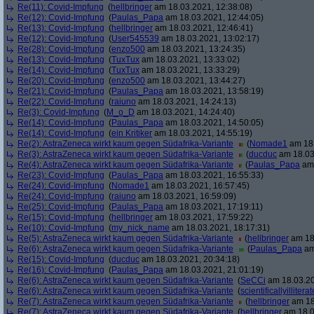
Re(11): Covid-Impfung
(
hellbringer
am 18.03.2021, 12:38:08)
Re(12): Covid-Impfung
(
Paulas_Papa
am 18.03.2021, 12:44:05)
Re(13): Covid-Impfung
(
hellbringer
am 18.03.2021, 12:46:41)
Re(12): Covid-Impfung
(
User545539
am 18.03.2021, 13:02:17)
Re(28): Covid-Impfung
(
enzo500
am 18.03.2021, 13:24:35)
Re(13): Covid-Impfung
(
TuxTux
am 18.03.2021, 13:33:02)
Re(14): Covid-Impfung
(
TuxTux
am 18.03.2021, 13:33:29)
Re(20): Covid-Impfung
(
enzo500
am 18.03.2021, 13:44:27)
Re(21): Covid-Impfung
(
Paulas_Papa
am 18.03.2021, 13:58:19)
Re(22): Covid-Impfung
(
raiuno
am 18.03.2021, 14:24:13)
Re(3): Covid-Impfung
(
M_o_D
am 18.03.2021, 14:24:40)
Re(14): Covid-Impfung
(
Paulas_Papa
am 18.03.2021, 14:50:05)
Re(14): Covid-Impfung
(
ein Kritiker
am 18.03.2021, 14:55:19)
Re(2): AstraZeneca wirkt kaum gegen Südafrika-Variante
(
Nomade1
am 18.
Re(3): AstraZeneca wirkt kaum gegen Südafrika-Variante
(
ducduc
am 18.03
Re(4): AstraZeneca wirkt kaum gegen Südafrika-Variante
(
Paulas_Papa
am 
Re(23): Covid-Impfung
(
Paulas_Papa
am 18.03.2021, 16:55:33)
Re(24): Covid-Impfung
(
Nomade1
am 18.03.2021, 16:57:45)
Re(24): Covid-Impfung
(
raiuno
am 18.03.2021, 16:59:09)
Re(25): Covid-Impfung
(
Paulas_Papa
am 18.03.2021, 17:19:11)
Re(15): Covid-Impfung
(
hellbringer
am 18.03.2021, 17:59:22)
Re(10): Covid-Impfung
(
my_nick_name
am 18.03.2021, 18:17:31)
Re(5): AstraZeneca wirkt kaum gegen Südafrika-Variante
(
hellbringer
am 18.
Re(6): AstraZeneca wirkt kaum gegen Südafrika-Variante
(
Paulas_Papa
am
Re(15): Covid-Impfung
(
ducduc
am 18.03.2021, 20:34:18)
Re(16): Covid-Impfung
(
Paulas_Papa
am 18.03.2021, 21:01:19)
Re(6): AstraZeneca wirkt kaum gegen Südafrika-Variante
(
SeCCi
am 18.03.20
Re(6): AstraZeneca wirkt kaum gegen Südafrika-Variante
(
scientificallyilliterat
Re(7): AstraZeneca wirkt kaum gegen Südafrika-Variante
(
hellbringer
am 18
Re(7): AstraZeneca wirkt kaum gegen Südafrika-Variante
(
hellbringer
am 18.0