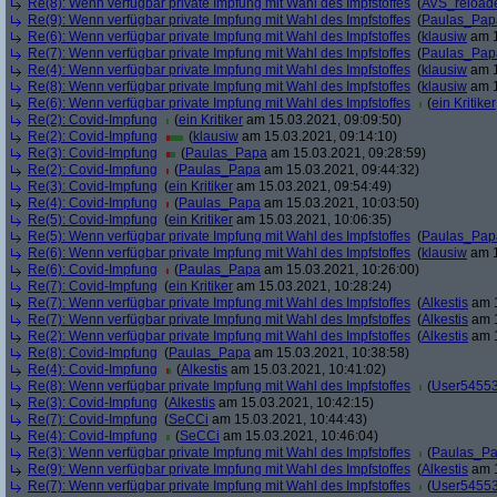
Re(8): Wenn verfügbar private Impfung mit Wahl des Impfstoffes
(
AVS_reload
Re(9): Wenn verfügbar private Impfung mit Wahl des Impfstoffes
(
Paulas_Pap
Re(6): Wenn verfügbar private Impfung mit Wahl des Impfstoffes
(
klausiw
am 1
Re(7): Wenn verfügbar private Impfung mit Wahl des Impfstoffes
(
Paulas_Pap
Re(4): Wenn verfügbar private Impfung mit Wahl des Impfstoffes
(
klausiw
am 1
Re(8): Wenn verfügbar private Impfung mit Wahl des Impfstoffes
(
klausiw
am 1
Re(6): Wenn verfügbar private Impfung mit Wahl des Impfstoffes
(
ein Kritiker
Re(2): Covid-Impfung
(
ein Kritiker
am 15.03.2021, 09:09:50)
Re(2): Covid-Impfung
(
klausiw
am 15.03.2021, 09:14:10)
Re(3): Covid-Impfung
(
Paulas_Papa
am 15.03.2021, 09:28:59)
Re(2): Covid-Impfung
(
Paulas_Papa
am 15.03.2021, 09:44:32)
Re(3): Covid-Impfung
(
ein Kritiker
am 15.03.2021, 09:54:49)
Re(4): Covid-Impfung
(
Paulas_Papa
am 15.03.2021, 10:03:50)
Re(5): Covid-Impfung
(
ein Kritiker
am 15.03.2021, 10:06:35)
Re(5): Wenn verfügbar private Impfung mit Wahl des Impfstoffes
(
Paulas_Pap
Re(6): Wenn verfügbar private Impfung mit Wahl des Impfstoffes
(
klausiw
am 1
Re(6): Covid-Impfung
(
Paulas_Papa
am 15.03.2021, 10:26:00)
Re(7): Covid-Impfung
(
ein Kritiker
am 15.03.2021, 10:28:24)
Re(7): Wenn verfügbar private Impfung mit Wahl des Impfstoffes
(
Alkestis
am 1
Re(7): Wenn verfügbar private Impfung mit Wahl des Impfstoffes
(
Alkestis
am 1
Re(2): Wenn verfügbar private Impfung mit Wahl des Impfstoffes
(
Alkestis
am 1
Re(8): Covid-Impfung
(
Paulas_Papa
am 15.03.2021, 10:38:58)
Re(4): Covid-Impfung
(
Alkestis
am 15.03.2021, 10:41:02)
Re(8): Wenn verfügbar private Impfung mit Wahl des Impfstoffes
(
User5455
Re(3): Covid-Impfung
(
Alkestis
am 15.03.2021, 10:42:15)
Re(7): Covid-Impfung
(
SeCCi
am 15.03.2021, 10:44:43)
Re(4): Covid-Impfung
(
SeCCi
am 15.03.2021, 10:46:04)
Re(3): Wenn verfügbar private Impfung mit Wahl des Impfstoffes
(
Paulas_P
Re(9): Wenn verfügbar private Impfung mit Wahl des Impfstoffes
(
Alkestis
am 1
Re(7): Wenn verfügbar private Impfung mit Wahl des Impfstoffes
(
User5455