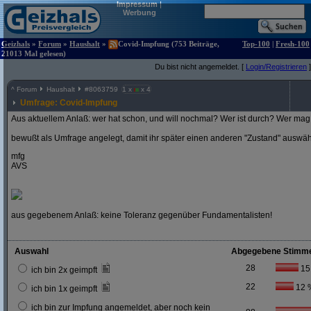
Impressum
|
Werbung
Geizhals
»
Forum
»
Haushalt
»
Covid-Impfung (753 Beiträge,
Top-100
|
Fresh-100
21013 Mal gelesen)
Du bist nicht angemeldet. [
Login/Registrieren
]
^
Forum
Haushalt
#
8063759
1 x
x 4
Umfrage: Covid-Impfung
Aus aktuellem Anlaß: wer hat schon, und will nochmal? Wer ist durch? Wer mag 
bewußt als Umfrage angelegt, damit ihr später einen anderen "Zustand" auswä
mfg
AVS
aus gegebenem Anlaß: keine Toleranz gegenüber Fundamentalisten!
Auswahl
Abgegebene Stimm
28
15
ich bin 2x geimpft
22
12 
ich bin 1x geimpft
ich bin zur Impfung angemeldet, aber noch kein