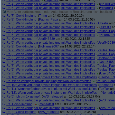
Re(4): ich bin 1x geimpft
(
Superfast
am 14.03.2021, 18:19:03)
Re(4): Wenn verfügbar private Impfung mit Wahl des Impfstoffes
(
ein Kritiker
Re(6): Wenn verfügbar private Impfung mit Wahl des Impfstoffes
(
Wizard51
a
Vom Autor zurückgezogen oder Autor hat seine Registrierung nicht bestätigt
(
Re(7): Covid-Impfung
(
Thing
am 14.03.2021, 20:50:19)
Re(8): Covid-Impfung
(
Paulas_Papa
am 14.03.2021, 21:10:53)
Re(5): Wenn verfügbar private Impfung mit Wahl des Impfstoffes
(
Alkestis
am 1
Re(7): Wenn verfügbar private Impfung mit Wahl des Impfstoffes
(
Alkestis
am
Re(5): Wenn verfügbar private Impfung mit Wahl des Impfstoffes
(
Paulas_Pap
Re(5): Wenn verfügbar private Impfung mit Wahl des Impfstoffes
(
Picard782
Re: Covid-Impfung
(
User545539
am 14.03.2021, 22:13:58)
Re(6): Wenn verfügbar private Impfung mit Wahl des Impfstoffes
(
User545539
Re(3): Covid-Impfung
(
NoName2007
am 14.03.2021, 22:22:14)
Re(7): Wenn verfügbar private Impfung mit Wahl des Impfstoffes
(
Paulas_Pap
Re(6): Wenn verfügbar private Impfung mit Wahl des Impfstoffes
(
Paulas_Pap
Re(8): Wenn verfügbar private Impfung mit Wahl des Impfstoffes
(
User545539
Re(6): Wenn verfügbar private Impfung mit Wahl des Impfstoffes
(
User5455
Re(7): Wenn verfügbar private Impfung mit Wahl des Impfstoffes
(
Paulas_Pap
Re(9): Wenn verfügbar private Impfung mit Wahl des Impfstoffes
(
Paulas_Pap
Re(8): Wenn verfügbar private Impfung mit Wahl des Impfstoffes
(
User5455
Re(10): Wenn verfügbar private Impfung mit Wahl des Impfstoffes
(
User5455
Re: Wenn verfügbar private Impfung mit Wahl des Impfstoffes
(
Paulas_Pap
Re(10): Wenn verfügbar private Impfung mit Wahl des Impfstoffes
(
Nomade1
a
Re(11): Wenn verfügbar private Impfung mit Wahl des Impfstoffes
(
TuxTux
am 
Re(12): Wenn verfügbar private Impfung mit Wahl des Impfstoffes
(
Nomade
Re(5): ich bin 1x geimpft
(
AVS_reloaded
am 15.03.2021, 08:27:04)
Re(6): Wenn verfügbar private Impfung mit Wahl des Impfstoffes
(
AVS_relo
Re: Covid-Impfung
(
mensafest
am 15.03.2021, 08:31:58)
Re(7): Wenn verfügbar private Impfung mit Wahl des Impfstoffes
(
AVS_relo
Re(2): Covid-Impfung
(
AVS_reloaded
am 15.03.2021, 08:34:26)