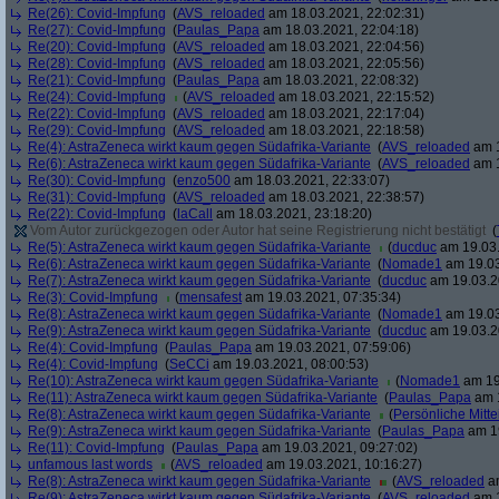
Re(26): Covid-Impfung
(
AVS_reloaded
am 18.03.2021, 22:02:31)
Re(27): Covid-Impfung
(
Paulas_Papa
am 18.03.2021, 22:04:18)
Re(20): Covid-Impfung
(
AVS_reloaded
am 18.03.2021, 22:04:56)
Re(28): Covid-Impfung
(
AVS_reloaded
am 18.03.2021, 22:05:56)
Re(21): Covid-Impfung
(
Paulas_Papa
am 18.03.2021, 22:08:32)
Re(24): Covid-Impfung
(
AVS_reloaded
am 18.03.2021, 22:15:52)
Re(22): Covid-Impfung
(
AVS_reloaded
am 18.03.2021, 22:17:04)
Re(29): Covid-Impfung
(
AVS_reloaded
am 18.03.2021, 22:18:58)
Re(4): AstraZeneca wirkt kaum gegen Südafrika-Variante
(
AVS_reloaded
am 1
Re(6): AstraZeneca wirkt kaum gegen Südafrika-Variante
(
AVS_reloaded
am 1
Re(30): Covid-Impfung
(
enzo500
am 18.03.2021, 22:33:07)
Re(31): Covid-Impfung
(
AVS_reloaded
am 18.03.2021, 22:38:57)
Re(22): Covid-Impfung
(
laCall
am 18.03.2021, 23:18:20)
Vom Autor zurückgezogen oder Autor hat seine Registrierung nicht bestätigt
(
Re(5): AstraZeneca wirkt kaum gegen Südafrika-Variante
(
ducduc
am 19.03.
Re(6): AstraZeneca wirkt kaum gegen Südafrika-Variante
(
Nomade1
am 19.03
Re(7): AstraZeneca wirkt kaum gegen Südafrika-Variante
(
ducduc
am 19.03.2
Re(3): Covid-Impfung
(
mensafest
am 19.03.2021, 07:35:34)
Re(8): AstraZeneca wirkt kaum gegen Südafrika-Variante
(
Nomade1
am 19.03
Re(9): AstraZeneca wirkt kaum gegen Südafrika-Variante
(
ducduc
am 19.03.2
Re(4): Covid-Impfung
(
Paulas_Papa
am 19.03.2021, 07:59:06)
Re(4): Covid-Impfung
(
SeCCi
am 19.03.2021, 08:00:53)
Re(10): AstraZeneca wirkt kaum gegen Südafrika-Variante
(
Nomade1
am 19
Re(11): AstraZeneca wirkt kaum gegen Südafrika-Variante
(
Paulas_Papa
am 1
Re(8): AstraZeneca wirkt kaum gegen Südafrika-Variante
(
Persönliche Mitte
Re(9): AstraZeneca wirkt kaum gegen Südafrika-Variante
(
Paulas_Papa
am 19
Re(11): Covid-Impfung
(
Paulas_Papa
am 19.03.2021, 09:27:02)
unfamous last words
(
AVS_reloaded
am 19.03.2021, 10:16:27)
Re(8): AstraZeneca wirkt kaum gegen Südafrika-Variante
(
AVS_reloaded
am
Re(9): AstraZeneca wirkt kaum gegen Südafrika-Variante
(
AVS_reloaded
am 1