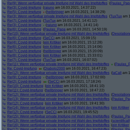
Re(9): Wenn verfügbar private Impfung mit Wahl des Impfstoffes
(
Paulas_Pap
Re(3): Covid-Impfung
(
raiuno
am 16.03.2021, 14:37:22)
Re(5): Covid-Impfung
(
hellbringer
am 16.03.2021, 14:38:29)
Re(3): Wenn verfügbar private Impfung mit Wahl des Impfstoffes
(
TuxTux
am 1
Re(7): Covid-Impfung
(
TuxTux
am 16.03.2021, 14:41:12)
Re(3): Covid-Impfung
(
raiuno
am 16.03.2021, 14:41:14)
Re(6): Covid-Impfung
(
Paulas_Papa
am 16.03.2021, 14:50:19)
Re(10): Wenn verfügbar private Impfung mit Wahl des Impfstoffes
(
Desolation
Re(6): Covid-Impfung
(
SeCCi
am 16.03.2021, 15:09:15)
Re(4): Covid-Impfung
(
ein Kritiker
am 16.03.2021, 15:12:28)
Re(6): Covid-Impfung
(
ein Kritiker
am 16.03.2021, 15:14:06)
Re(7): Covid-Impfung
(
hellbringer
am 16.03.2021, 15:20:09)
Re(8): Covid-Impfung
(
ein Kritiker
am 16.03.2021, 15:33:01)
Re(7): Covid-Impfung
(
TuxTux
am 16.03.2021, 16:07:02)
Re(11): Wenn verfügbar private Impfung mit Wahl des Impfstoffes
(
Paulas_
Re: Covid-Impfung
(
Diabolo2000
am 16.03.2021, 16:47:23)
Re(12): Wenn verfügbar private Impfung mit Wahl des Impfstoffes
(
laCall
am 1
Re(9): Covid-Impfung
(
hellbringer
am 16.03.2021, 17:02:00)
Re(2): Covid-Impfung
(
SeCCi
am 16.03.2021, 17:18:24)
Re(10): Covid-Impfung
(
ein Kritiker
am 16.03.2021, 18:41:10)
Re(11): Covid-Impfung
(
hellbringer
am 16.03.2021, 18:47:22)
Re(12): Wenn verfügbar private Impfung mit Wahl des Impfstoffes
(
Desolation
Re(13): Wenn verfügbar private Impfung mit Wahl des Impfstoffes
(
Paulas_Pa
Re(12): Covid-Impfung
(
ein Kritiker
am 16.03.2021, 19:41:30)
Re(14): Wenn verfügbar private Impfung mit Wahl des Impfstoffes
(
ein Kritiker
Re(12): Covid-Impfung
(
SeCCi
am 16.03.2021, 19:45:52)
Re(15): Wenn verfügbar private Impfung mit Wahl des Impfstoffes
(
Paulas_Pa
Re(13): Wenn verfügbar private Impfung mit Wahl des Impfstoffes
(
scientificall
Re(16): Wenn verfügbar private Impfung mit Wahl des Impfstoffes
(
ein Kritiker
Re(17): Wenn verfügbar private Impfung mit Wahl des Impfstoffes
(
Paulas_Pa