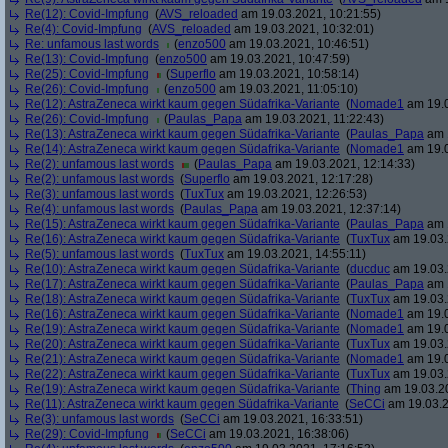
Re(12): Covid-Impfung
(
AVS_reloaded
am 19.03.2021, 10:21:55)
Re(4): Covid-Impfung
(
AVS_reloaded
am 19.03.2021, 10:32:01)
Re: unfamous last words
(
enzo500
am 19.03.2021, 10:46:51)
Re(13): Covid-Impfung
(
enzo500
am 19.03.2021, 10:47:59)
Re(25): Covid-Impfung
(
Superflo
am 19.03.2021, 10:58:14)
Re(26): Covid-Impfung
(
enzo500
am 19.03.2021, 11:05:10)
Re(12): AstraZeneca wirkt kaum gegen Südafrika-Variante
(
Nomade1
am 19.0
Re(26): Covid-Impfung
(
Paulas_Papa
am 19.03.2021, 11:22:43)
Re(13): AstraZeneca wirkt kaum gegen Südafrika-Variante
(
Paulas_Papa
am 1
Re(14): AstraZeneca wirkt kaum gegen Südafrika-Variante
(
Nomade1
am 19.0
Re(2): unfamous last words
(
Paulas_Papa
am 19.03.2021, 12:14:33)
Re(2): unfamous last words
(
Superflo
am 19.03.2021, 12:17:28)
Re(3): unfamous last words
(
TuxTux
am 19.03.2021, 12:26:53)
Re(4): unfamous last words
(
Paulas_Papa
am 19.03.2021, 12:37:14)
Re(15): AstraZeneca wirkt kaum gegen Südafrika-Variante
(
Paulas_Papa
am 1
Re(16): AstraZeneca wirkt kaum gegen Südafrika-Variante
(
TuxTux
am 19.03.
Re(5): unfamous last words
(
TuxTux
am 19.03.2021, 14:55:11)
Re(10): AstraZeneca wirkt kaum gegen Südafrika-Variante
(
ducduc
am 19.03.
Re(17): AstraZeneca wirkt kaum gegen Südafrika-Variante
(
Paulas_Papa
am 1
Re(18): AstraZeneca wirkt kaum gegen Südafrika-Variante
(
TuxTux
am 19.03.
Re(16): AstraZeneca wirkt kaum gegen Südafrika-Variante
(
Nomade1
am 19.0
Re(19): AstraZeneca wirkt kaum gegen Südafrika-Variante
(
Nomade1
am 19.0
Re(20): AstraZeneca wirkt kaum gegen Südafrika-Variante
(
TuxTux
am 19.03.
Re(21): AstraZeneca wirkt kaum gegen Südafrika-Variante
(
Nomade1
am 19.0
Re(22): AstraZeneca wirkt kaum gegen Südafrika-Variante
(
TuxTux
am 19.03.
Re(19): AstraZeneca wirkt kaum gegen Südafrika-Variante
(
Thing
am 19.03.20
Re(11): AstraZeneca wirkt kaum gegen Südafrika-Variante
(
SeCCi
am 19.03.2
Re(3): unfamous last words
(
SeCCi
am 19.03.2021, 16:33:51)
Re(29): Covid-Impfung
(
SeCCi
am 19.03.2021, 16:38:06)