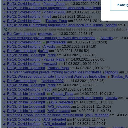
Re(3): Covid-Impfung
(
Paulas_Papa
am 13.03.2021, 20:01:29)
Konfi
Re(2): ich bin zur Impfung angemeldet, aber noch kein Termin
(
soul
am 13.03.
Re(2): Covid-Impfung
(
Picard782000
am 13.03.2021, 20:08:50)
Re(2): Covid-Impfung
(
hhetl
am 13.03.2021, 20:11:02)
Re(3): Covid-Impfung
(
Paulas_Papa
am 13.03.2021, 20:12:15)
Re(3): ich bin zur Impfung angemeldet, aber noch kein Termin
(
Ascotty
am 13.
Vom Autor zurückgezogen oder Autor hat seine Registrierung nicht bestätigt
(
Re: Covid-Impfung
(
woswasi
am 13.03.2021, 22:23:14)
Wenn verfügbar private Impfung mit Wahl des Impfstoffes
(
Alkestis
am 13.03.
Re(4): Covid-Impfung
(
KritziKracksi
am 13.03.2021, 23:26:43)
Re(2): Covid-Impfung
(
Alkestis
am 13.03.2021, 23:27:19)
Re: Covid-Impfung
(
laCall
am 13.03.2021, 23:59:52)
Re(2): ich bin 1x geimpft
(
reddi
am 14.03.2021, 08:22:16)
Re(5): Covid-Impfung
(
Paulas_Papa
am 14.03.2021, 09:00:06)
Re(3): Covid-Impfung
(
woswasi
am 14.03.2021, 09:01:55)
Re(3): ich bin 1x geimpft
(
Paulas_Papa
am 14.03.2021, 09:02:00)
Re: Wenn verfügbar private Impfung mit Wahl des Impfstoffes
(
Zaphod1
am 14
Re(2): Wenn verfügbar private Impfung mit Wahl des Impfstoffes
(
Paulas_P
Re: Covid-Impfung
(
NoName2007
am 14.03.2021, 09:25:45)
Re(4): ich bin 1x geimpft
(
reddi
am 14.03.2021, 09:54:03)
Re(2): Covid-Impfung
(
reddi
am 14.03.2021, 09:54:53)
Re(5): ich bin 1x geimpft
(
Paulas_Papa
am 14.03.2021, 10:01:31)
Re(3): ich bin zur Impfung angemeldet, aber noch kein Termin
(
klausiw
am 14.
Re(3): ich bin 1x geimpft
(
AVS_reloaded
am 14.03.2021, 11:38:33)
Re(3): ich bin 1x geimpft
(
AVS_reloaded
am 14.03.2021, 11:40:06)
Re(6): ich bin 1x geimpft
(
AVS_reloaded
am 14.03.2021, 11:40:35)
ich hatte Corona und brauch keine Impfung mehr
(
AVS_reloaded
am 14.03.20
Re(2): Covid-Impfung
(
AVS_reloaded
am 14.03.2021, 11:44:09)
Re(2): Covid-Impfung
(
AVS_reloaded
am 14.03.2021, 11:50:01)