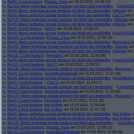
Re(5): Covid-Impfung
(
Paulas_Papa
am 15.03.2021, 10:48:12)
Re(10): Wenn verfügbar private Impfung mit Wahl des Impfstoffes
(
User545
Re(4): Wenn verfügbar private Impfung mit Wahl des Impfstoffes
(
Alkestis
am 1
Re(8): Wenn verfügbar private Impfung mit Wahl des Impfstoffes
(
SeCCi
am 15
Re(11): Wenn verfügbar private Impfung mit Wahl des Impfstoffes
(
Alkestis
am 
Re(8): Wenn verfügbar private Impfung mit Wahl des Impfstoffes
(
Alkestis
am 1
Re(9): Covid-Impfung
(
SeCCi
am 15.03.2021, 10:55:57)
Re(9): Wenn verfügbar private Impfung mit Wahl des Impfstoffes
(
User545539
Re(10): Covid-Impfung
(
Paulas_Papa
am 15.03.2021, 10:59:16)
Re(8): Wenn verfügbar private Impfung mit Wahl des Impfstoffes
(
Nomade1
am
Re(10): Wenn verfügbar private Impfung mit Wahl des Impfstoffes
(
Alkestis
am 
Re(9): Wenn verfügbar private Impfung mit Wahl des Impfstoffes
(
Alkestis
am 1
Re(11): Covid-Impfung
(
Nomade1
am 15.03.2021, 11:05:08)
Re(9): Wenn verfügbar private Impfung mit Wahl des Impfstoffes
(
User545539
Re(11): Covid-Impfung
(
SeCCi
am 15.03.2021, 11:09:52)
Re(10): Wenn verfügbar private Impfung mit Wahl des Impfstoffes
(
Nomade1
a
Re(4): Covid-Impfung
(
scientificallyilliterate
am 15.03.2021, 11:17:18)
Re(9): Wenn verfügbar private Impfung mit Wahl des Impfstoffes
(
scientifically
Re(5): Covid-Impfung
(
SeCCi
am 15.03.2021, 11:24:27)
Re(11): Wenn verfügbar private Impfung mit Wahl des Impfstoffes
(
User545
Re(6): Covid-Impfung
(
scientificallyilliterate
am 15.03.2021, 11:26:56)
Re(12): Wenn verfügbar private Impfung mit Wahl des Impfstoffes
(
Nomade1
a
Re(6): Covid-Impfung
(
Nomade1
am 15.03.2021, 11:51:35)
Re(9): Covid-Impfung
(
ein Kritiker
am 15.03.2021, 11:56:58)
Re(9): Covid-Impfung
(
ein Kritiker
am 15.03.2021, 11:57:23)
Re(8): Wenn verfügbar private Impfung mit Wahl des Impfstoffes
(
ein Kritiker
a
Re(8): Wenn verfügbar private Impfung mit Wahl des Impfstoffes
(
ein Kritiker
a
Re(13): Wenn verfügbar private Impfung mit Wahl des Impfstoffes
(
scientifica
Re(10): Covid-Impfung
(
Paulas_Papa
am 15.03.2021, 12:08:10)
Re(11): Covid-Impfung
(
scientificallyilliterate
am 15.03.2021, 12:09:49)