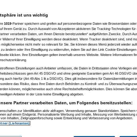
atsphäre ist uns wichtig
%
ere
1019
-Partner speichern und greifen auf personenbezogene Daten wie Browserdaten oder 
f Ihrem Gerät zu. Durch Auswahl von Akzeptieren aktivieren Sie Tracking-Technologien für d
artner verarbeiten Daten, um Ihnen Dienste bereitzustellen“ aufgeführten Zwecke. Durch Aus
 Widerruf Ihrer Einwilligung werden diese deaktiviert. Wenn Tracker deaktiviert sind, sind m
 möglicherweise nicht mehr so relevant für Sie. Sie können dieses Menü jederzeit wieder auf
 zu ändern oder Ihre Einwilligung zu widerrufen, indem Sie auf den Link Cookie-Einstellunge
eite klicken. Ihre Einstellungen gelten innerhalb unseres Website. Weitere Informationen fin
nschutzerklärung.
etroffenen Einstellungen auch Anbieter umfassen, die Daten in Drittstaaten ohne Vorliegen ei
itsbeschlusses gem Art 45 DSGVO und ohne geeignete Garantien gem Art 46 DSGVO übermi
gung auch hierfür (Art 49 Abs 1 lit a DSGVO). Dies gilt insbesondere für Datenübermittlungen i
esondere das Risiko, dass Ihre Daten durch Behörden zu Kontroll- und zu Überwachungsz
werden können, möglicherweise auch ohne Rechtsbehelfsmöglichkeiten. Dies können Sie abst
03.2021, 13:22:08)
eweiligen Anbieter in der Liste keine Einwilligung abgeben.
23:55)
nsere Partner verarbeiten Daten, um Folgendes bereitzustellen:
enschaften zur Identifikation aktiv abfragen. Verwendung genauer Standortdaten. Speichern 
ionen auf einem Endgerät. Personalisierte Werbung und Inhalte, Messung von Werbeleistung 
von Inhalten, Zielgruppenforschung sowie Entwicklung und Verbesserung von Angeboten.
rtner (Lieferanten)
3.2021, 19:14:53)