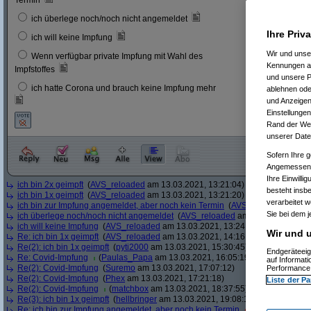
Termin
6
3 %
ich überlege noch/noch nicht angemeldet
Ihre Priv
23
12 
ich will keine Impfung
Wir und uns
Wenn verfügbar private Impfung mit Wahl des
11
6 %
Kennungen au
Impfstoffes
und unsere P
ich hatte Corona und brauch keine Impfung mehr
ablehnen oder
8
4 %
und Anzeigen
Einstellungen
Rand der Webs
unserer Date
Sofern Ihre g
Angemessenhe
Ihre Einwilli
ich bin 2x geimpft
(
AVS_reloaded
am 13.03.2021, 13:21:04)
besteht insb
ich bin 1x geimpft
(
AVS_reloaded
am 13.03.2021, 13:21:20)
verarbeitet 
ich bin zur Impfung angemeldet, aber noch kein Termin
(
AVS_reloaded
am 13.
Sie bei dem j
ich überlege noch/noch nicht angemeldet
(
AVS_reloaded
am 13.03.2021, 13:
ich will keine Impfung
(
AVS_reloaded
am 13.03.2021, 13:24:12)
Wir und u
Re: ich bin 1x geimpft
(
AVS_reloaded
am 13.03.2021, 14:16:51)
Re(2): ich bin 1x geimpft
(
pyti2000
am 13.03.2021, 15:30:45)
Endgeräteeig
Re: Covid-Impfung
(
Paulas_Papa
am 13.03.2021, 16:05:19)
auf Informat
Re(2): Covid-Impfung
(
Suremo
am 13.03.2021, 17:07:12)
Performance 
Re(2): Covid-Impfung
(
Phex
am 13.03.2021, 17:21:18)
Liste der Pa
Re(2): Covid-Impfung
(
matchbox
am 13.03.2021, 18:37:55)
Re(3): ich bin 1x geimpft
(
hellbringer
am 13.03.2021, 19:08:15)
Re: ich bin zur Impfung angemeldet, aber noch kein Termin
(
Ascotty
am 13.0