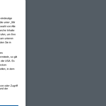
eindeutige
ie unter „Wir
wahl von Alle
anche Inhalte
rufen, um Ihre
n am unteren
den Sie in
nes
tteln, so gilt
n die USA. Es
wecken
ellen, in dem
von oder Zugriff
und der