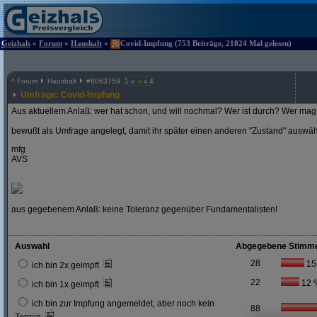
Geizhals
»
Forum
»
Haushalt
»
Covid-Impfung (753 Beiträge, 21024 Mal gelesen)
^
Forum
Haushalt
#
8063759
1 x
x 4
Umfrage: Covid-Impfung
Aus aktuellem Anlaß: wer hat schon, und will nochmal? Wer ist durch? Wer mag 
bewußt als Umfrage angelegt, damit ihr später einen anderen "Zustand" auswä
mfg
AVS
aus gegebenem Anlaß: keine Toleranz gegenüber Fundamentalisten!
Auswahl
Abgegebene Stimm
28
15
ich bin 2x geimpft
22
12 
ich bin 1x geimpft
ich bin zur Impfung angemeldet, aber noch kein
88