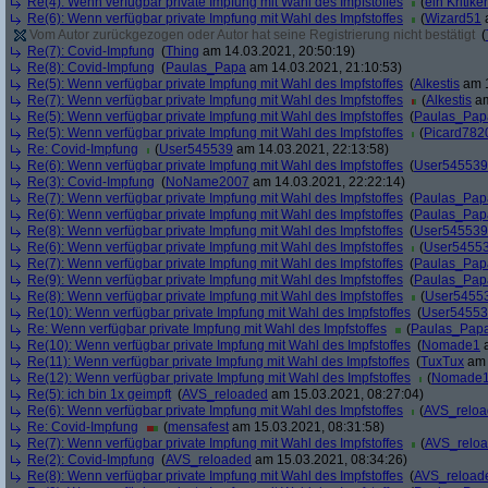
Re(4): Wenn verfügbar private Impfung mit Wahl des Impfstoffes
(
ein Kritiker
Re(6): Wenn verfügbar private Impfung mit Wahl des Impfstoffes
(
Wizard51
a
Vom Autor zurückgezogen oder Autor hat seine Registrierung nicht bestätigt
(
Re(7): Covid-Impfung
(
Thing
am 14.03.2021, 20:50:19)
Re(8): Covid-Impfung
(
Paulas_Papa
am 14.03.2021, 21:10:53)
Re(5): Wenn verfügbar private Impfung mit Wahl des Impfstoffes
(
Alkestis
am 1
Re(7): Wenn verfügbar private Impfung mit Wahl des Impfstoffes
(
Alkestis
am
Re(5): Wenn verfügbar private Impfung mit Wahl des Impfstoffes
(
Paulas_Pap
Re(5): Wenn verfügbar private Impfung mit Wahl des Impfstoffes
(
Picard782
Re: Covid-Impfung
(
User545539
am 14.03.2021, 22:13:58)
Re(6): Wenn verfügbar private Impfung mit Wahl des Impfstoffes
(
User545539
Re(3): Covid-Impfung
(
NoName2007
am 14.03.2021, 22:22:14)
Re(7): Wenn verfügbar private Impfung mit Wahl des Impfstoffes
(
Paulas_Pap
Re(6): Wenn verfügbar private Impfung mit Wahl des Impfstoffes
(
Paulas_Pap
Re(8): Wenn verfügbar private Impfung mit Wahl des Impfstoffes
(
User545539
Re(6): Wenn verfügbar private Impfung mit Wahl des Impfstoffes
(
User5455
Re(7): Wenn verfügbar private Impfung mit Wahl des Impfstoffes
(
Paulas_Pap
Re(9): Wenn verfügbar private Impfung mit Wahl des Impfstoffes
(
Paulas_Pap
Re(8): Wenn verfügbar private Impfung mit Wahl des Impfstoffes
(
User5455
Re(10): Wenn verfügbar private Impfung mit Wahl des Impfstoffes
(
User5455
Re: Wenn verfügbar private Impfung mit Wahl des Impfstoffes
(
Paulas_Pap
Re(10): Wenn verfügbar private Impfung mit Wahl des Impfstoffes
(
Nomade1
a
Re(11): Wenn verfügbar private Impfung mit Wahl des Impfstoffes
(
TuxTux
am 
Re(12): Wenn verfügbar private Impfung mit Wahl des Impfstoffes
(
Nomade
Re(5): ich bin 1x geimpft
(
AVS_reloaded
am 15.03.2021, 08:27:04)
Re(6): Wenn verfügbar private Impfung mit Wahl des Impfstoffes
(
AVS_relo
Re: Covid-Impfung
(
mensafest
am 15.03.2021, 08:31:58)
Re(7): Wenn verfügbar private Impfung mit Wahl des Impfstoffes
(
AVS_relo
Re(2): Covid-Impfung
(
AVS_reloaded
am 15.03.2021, 08:34:26)
Re(8): Wenn verfügbar private Impfung mit Wahl des Impfstoffes
(
AVS_reload