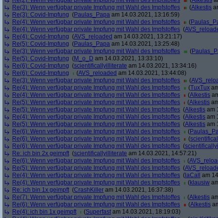
Re(2): Wenn verfügbar private Impfung mit Wahl des Impfstoffes
(
Alkestis
am
Re(3): Wenn verfügbar private Impfung mit Wahl des Impfstoffes
(
Alkestis
am
Re(3): Covid-Impfung
(
Paulas_Papa
am 14.03.2021, 13:16:59)
Re(4): Wenn verfügbar private Impfung mit Wahl des Impfstoffes
(
Paulas_P
Re(4): Wenn verfügbar private Impfung mit Wahl des Impfstoffes
(
AVS_reload
Re(4): Covid-Impfung
(
AVS_reloaded
am 14.03.2021, 13:21:17)
Re(5): Covid-Impfung
(
Paulas_Papa
am 14.03.2021, 13:25:48)
Re(3): Wenn verfügbar private Impfung mit Wahl des Impfstoffes
(
Paulas_P
Re(5): Covid-Impfung
(
M_o_D
am 14.03.2021, 13:33:10)
Re(6): Covid-Impfung
(
scientificallyilliterate
am 14.03.2021, 13:34:16)
Re(6): Covid-Impfung
(
AVS_reloaded
am 14.03.2021, 13:44:08)
Re(3): Wenn verfügbar private Impfung mit Wahl des Impfstoffes
(
AVS_relo
Re(4): Wenn verfügbar private Impfung mit Wahl des Impfstoffes
(
TuxTux
am
Re(4): Wenn verfügbar private Impfung mit Wahl des Impfstoffes
(
Alkestis
am
Re(5): Wenn verfügbar private Impfung mit Wahl des Impfstoffes
(
Alkestis
am
Re(5): Wenn verfügbar private Impfung mit Wahl des Impfstoffes
(
Alkestis
am 1
Re(4): Wenn verfügbar private Impfung mit Wahl des Impfstoffes
(
Alkestis
am 1
Re(5): Wenn verfügbar private Impfung mit Wahl des Impfstoffes
(
Alkestis
am 1
Re(6): Wenn verfügbar private Impfung mit Wahl des Impfstoffes
(
Paulas_P
Re(6): Wenn verfügbar private Impfung mit Wahl des Impfstoffes
(
scientifical
Re(6): Wenn verfügbar private Impfung mit Wahl des Impfstoffes
(
scientifically
Re: ich bin 2x geimpft
(
scientificallyilliterate
am 14.03.2021, 14:57:21)
Re(6): Wenn verfügbar private Impfung mit Wahl des Impfstoffes
(
AVS_relo
Re(5): Wenn verfügbar private Impfung mit Wahl des Impfstoffes
(
AVS_reload
Re(4): Wenn verfügbar private Impfung mit Wahl des Impfstoffes
(
laCall
am 14.
Re(4): Wenn verfügbar private Impfung mit Wahl des Impfstoffes
(
klausiw
am
Re: ich bin 1x geimpft
(
CrashKiller
am 14.03.2021, 16:37:38)
Re(7): Wenn verfügbar private Impfung mit Wahl des Impfstoffes
(
Alkestis
am
Re(6): Wenn verfügbar private Impfung mit Wahl des Impfstoffes
(
Alkestis
am
Re(4): ich bin 1x geimpft
(
Superfast
am 14.03.2021, 18:19:03)