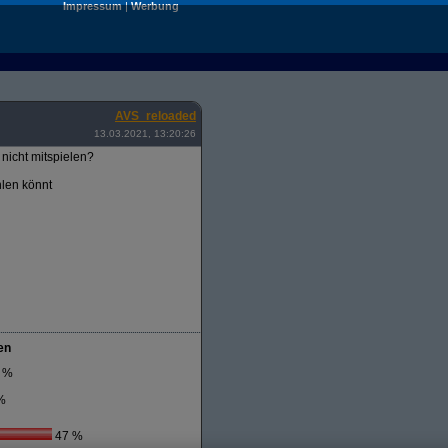
Impressum
|
Werbung
AVS_reloaded
13.03.2021, 13:20:26
nicht mitspielen?
hlen könnt
en
 %
%
47 %