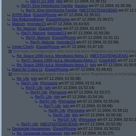
Re(2): OT grrrr
(
phj
am 07.12.2004, 01:38:15)
Re(2): Eine himmlische Familie
(
kaukus
am 07.12.2004, 01:35:39)
Re(3): Eine himmlische Familie
(
WESTGOTENKOENIG
am 07.12.2
NYPD Blue
(
David@home
am 07.12.2004, 01:35:01)
Die Rettungsflieger
(
David@home
am 07.12.2004, 01:39:27)
Malcom
(
monster23
am 07.12.2004, 01:43:02)
Re: Malcom
(
David@home
am 07.12.2004, 01:43:57)
Re(2): Malcom
(
monster23
am 07.12.2004, 01:50:28)
Re(3): Malcom
(
David@home
am 07.12.2004, 01:51:11)
Re(4): Malcom
(
monster23
am 07.12.2004, 01:52:58)
Unser Charly
(
David@home
am 07.12.2004, 01:47:13)
Vom Autor zurückgezogen oder Autor hat seine Registrierung nicht bestätig
Re: Space 1999 (a.k.a. Mondbasis Alpha 1)
(
WESTGOTENKOENIG
am 0
Re(2): Space 1999 (a.k.a. Mondbasis Alpha 1)
(
User6465
am 07.12.2
Re: Space 1999 (a.k.a. Mondbasis Alpha 1)
(
phj
am 07.12.2004, 01:50:
Alarm für Cobra 11
(
David@home
am 07.12.2004, 01:49:42)
Vom Autor zurückgezogen oder Autor hat seine Registrierung nicht bestätig
Re: Ufo
(
phj
am 07.12.2004, 01:50:38)
Re(2): Ufo
(
Pervasive
am 07.12.2004, 01:51:43)
Re(3): Ufo
(
phj
am 07.12.2004, 01:52:14)
Re(4): Ufo
(
Pervasive
am 07.12.2004, 01:53:27)
Re(5): Ufo
(
phj
am 07.12.2004, 01:54:16)
Re(6): Ufo
(
Pervasive
am 07.12.2004, 01:55:24)
Re(7): Ufo
(
phj
am 07.12.2004, 01:58:08)
Re(8): Ufo
(
Pervasive
am 07.12.2004, 01:59:11)
Re(9): Ufo
(
phj
am 07.12.2004, 02:00:19)
Re(10): Ufo
(
Pervasive
am 07.12.2004, 02:01:
Re(2): Ufo
(
WESTGOTENKOENIG
am 07.12.2004, 01:52:26)
Desperate Housewives
(
David@home
am 07.12.2004, 01:50:52)
Re: Desperate Housewives
(
phj
am 07.12.2004, 01:51:27)