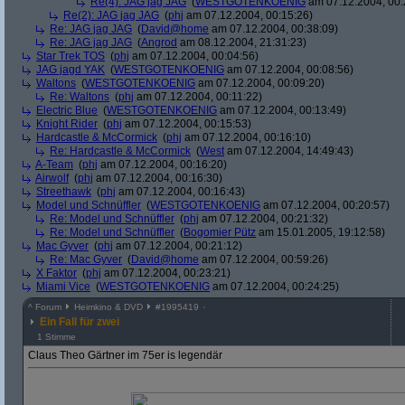
Re(4): JAG jag JAG
(
WESTGOTENKOENIG
am 07.12.2004, 00:
Re(2): JAG jag JAG
(
phj
am 07.12.2004, 00:15:26)
Re: JAG jag JAG
(
David@home
am 07.12.2004, 00:38:09)
Re: JAG jag JAG
(
Angrod
am 08.12.2004, 21:31:23)
Star Trek TOS
(
phj
am 07.12.2004, 00:04:56)
JAG jagd YAK
(
WESTGOTENKOENIG
am 07.12.2004, 00:08:56)
Waltons
(
WESTGOTENKOENIG
am 07.12.2004, 00:09:20)
Re: Waltons
(
phj
am 07.12.2004, 00:11:22)
Electric Blue
(
WESTGOTENKOENIG
am 07.12.2004, 00:13:49)
Knight Rider
(
phj
am 07.12.2004, 00:15:53)
Hardcastle & McCormick
(
phj
am 07.12.2004, 00:16:10)
Re: Hardcastle & McCormick
(
West
am 07.12.2004, 14:49:43)
A-Team
(
phj
am 07.12.2004, 00:16:20)
Airwolf
(
phj
am 07.12.2004, 00:16:30)
Streethawk
(
phj
am 07.12.2004, 00:16:43)
Model und Schnüffler
(
WESTGOTENKOENIG
am 07.12.2004, 00:20:57)
Re: Model und Schnüffler
(
phj
am 07.12.2004, 00:21:32)
Re: Model und Schnüffler
(
Bogomier Pütz
am 15.01.2005, 19:12:58)
Mac Gyver
(
phj
am 07.12.2004, 00:21:12)
Re: Mac Gyver
(
David@home
am 07.12.2004, 00:59:26)
X Faktor
(
phj
am 07.12.2004, 00:23:21)
Miami Vice
(
WESTGOTENKOENIG
am 07.12.2004, 00:24:25)
^
Forum
Heimkino & DVD
#
1995419
Ein Fall für zwei
1 Stimme
Claus Theo Gärtner im 75er is legendär