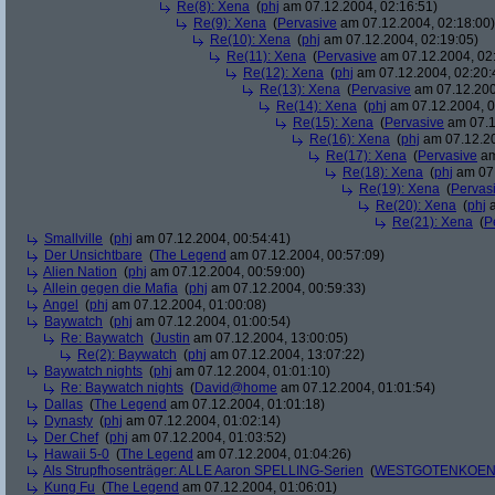
Re(8): Xena
(
phj
am 07.12.2004, 02:16:51)
Re(9): Xena
(
Pervasive
am 07.12.2004, 02:18:00)
Re(10): Xena
(
phj
am 07.12.2004, 02:19:05)
Re(11): Xena
(
Pervasive
am 07.12.2004, 02
Re(12): Xena
(
phj
am 07.12.2004, 02:20:
Re(13): Xena
(
Pervasive
am 07.12.200
Re(14): Xena
(
phj
am 07.12.2004, 0
Re(15): Xena
(
Pervasive
am 07.1
Re(16): Xena
(
phj
am 07.12.20
Re(17): Xena
(
Pervasive
am
Re(18): Xena
(
phj
am 07.
Re(19): Xena
(
Pervas
Re(20): Xena
(
phj
a
Re(21): Xena
(
P
Smallville
(
phj
am 07.12.2004, 00:54:41)
Der Unsichtbare
(
The Legend
am 07.12.2004, 00:57:09)
Alien Nation
(
phj
am 07.12.2004, 00:59:00)
Allein gegen die Mafia
(
phj
am 07.12.2004, 00:59:33)
Angel
(
phj
am 07.12.2004, 01:00:08)
Baywatch
(
phj
am 07.12.2004, 01:00:54)
Re: Baywatch
(
Justin
am 07.12.2004, 13:00:05)
Re(2): Baywatch
(
phj
am 07.12.2004, 13:07:22)
Baywatch nights
(
phj
am 07.12.2004, 01:01:10)
Re: Baywatch nights
(
David@home
am 07.12.2004, 01:01:54)
Dallas
(
The Legend
am 07.12.2004, 01:01:18)
Dynasty
(
phj
am 07.12.2004, 01:02:14)
Der Chef
(
phj
am 07.12.2004, 01:03:52)
Hawaii 5-0
(
The Legend
am 07.12.2004, 01:04:26)
Als Strupfhosenträger: ALLE Aaron SPELLING-Serien
(
WESTGOTENKOEN
Kung Fu
(
The Legend
am 07.12.2004, 01:06:01)