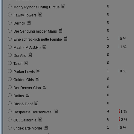
0
Monty Pythons Flying Circus
0
Fawlty Towers
0
Derrick
0
Die Sendung mit der Maus
1
0 %
Eine schrecklich nette Familie
2
1 %
Mash ( M.A.S.H.)
0
Der Alte
0
Tatort
1
0 %
Parker Lewis
0
Golden Girls
0
Der Denver Clan
0
Dallas
0
Dick & Doof
4
1 %
Desperate Housewives!
6
2 %
OC. California
1
0 %
ungeklärte Morde