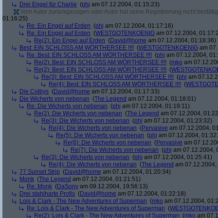
Drei Engel für Charlie
(
phj
am 07.12.2004, 01:15:23)
Vom Autor zurückgezogen oder Autor hat seine Registrierung nicht bestätig
01:16:25)
Re: Ein Engel auf Erden
(
phj
am 07.12.2004, 01:17:16)
Re: Ein Engel auf Erden
(
WESTGOTENKOENIG
am 07.12.2004, 01:17:
Re(2): Ein Engel auf Erden
(
David@home
am 07.12.2004, 01:18:36)
Best: EIN SCHLOSS AM WÖRTHERSEE !!!!
(
WESTGOTENKOENIG
am 07.
Re: Best: EIN SCHLOSS AM WÖRTHERSEE !!!!
(
phj
am 07.12.2004, 01:
Re(2): Best: EIN SCHLOSS AM WÖRTHERSEE !!!!
(
mko
am 07.12.200
Re(2): Best: EIN SCHLOSS AM WÖRTHERSEE !!!!
(
WESTGOTENKO
Re(3): Best: EIN SCHLOSS AM WÖRTHERSEE !!!!
(
phj
am 07.12.2
Re(4): Best: EIN SCHLOSS AM WÖRTHERSEE !!!!
(
WESTGOTE
Die Colbys
(
David@home
am 07.12.2004, 01:17:33)
Die Wicherts von nebenan
(
The Legend
am 07.12.2004, 01:18:01)
Re: Die Wicherts von nebenan
(
phj
am 07.12.2004, 01:19:11)
Re(2): Die Wicherts von nebenan
(
The Legend
am 07.12.2004, 01:22
Re(3): Die Wicherts von nebenan
(
phj
am 07.12.2004, 01:23:32)
Re(4): Die Wicherts von nebenan
(
Pervasive
am 07.12.2004, 01
Re(5): Die Wicherts von nebenan
(
phj
am 07.12.2004, 01:32
Re(6): Die Wicherts von nebenan
(
Pervasive
am 07.12.200
Re(7): Die Wicherts von nebenan
(
phj
am 07.12.2004, 
Re(3): Die Wicherts von nebenan
(
phj
am 07.12.2004, 01:25:41)
Re(4): Die Wicherts von nebenan
(
The Legend
am 07.12.2004, 
77 Sunset Strip
(
David@home
am 07.12.2004, 01:20:34)
Monk
(
The Legend
am 07.12.2004, 01:21:51)
Re: Monk
(
DaSony
am 09.12.2004, 19:56:13)
Drei stahlharte Profis
(
David@home
am 07.12.2004, 01:22:18)
Lois & Clark - The New Adventures of Superman
(
mko
am 07.12.2004, 01:
Re: Lois & Clark - The New Adventures of Superman
(
WESTGOTENKOE
Re(2): Lois & Clark - The New Adventures of Superman
(
mko
am 07.1