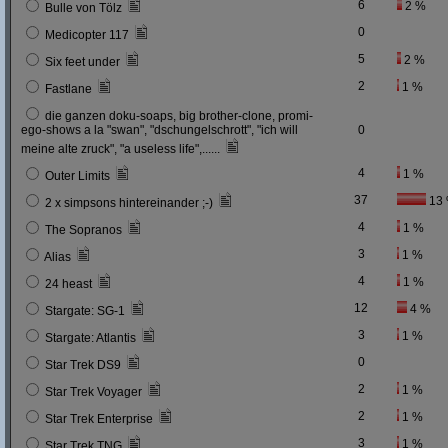
6
2 %
Bulle von Tölz
0
Medicopter 117
5
2 %
Six feet under
2
1 %
Fastlane
die ganzen doku-soaps, big brother-clone, promi-
ego-shows a la "swan", "dschungelschrott", "ich will
0
meine alte zruck", "a useless life",......
4
1 %
Outer Limits
37
13
2 x simpsons hintereinander ;-)
4
1 %
The Sopranos
3
1 %
Alias
4
1 %
24 heast
12
4 %
Stargate: SG-1
3
1 %
Stargate: Atlantis
0
Star Trek DS9
2
1 %
Star Trek Voyager
2
1 %
Star Trek Enterprise
3
1 %
Star Trek TNG