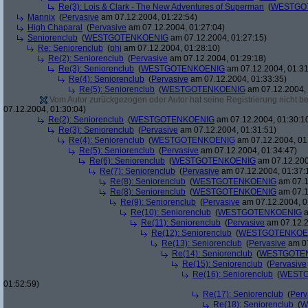
Re(3): Lois & Clark - The New Adventures of Superman
(
WESTGO
Mannix
(
Pervasive
am 07.12.2004, 01:22:54)
High Chaparal
(
Pervasive
am 07.12.2004, 01:27:04)
Seniorenclub
(
WESTGOTENKOENIG
am 07.12.2004, 01:27:15)
Re: Seniorenclub
(
phj
am 07.12.2004, 01:28:10)
Re(2): Seniorenclub
(
Pervasive
am 07.12.2004, 01:29:18)
Re(3): Seniorenclub
(
WESTGOTENKOENIG
am 07.12.2004, 01:31
Re(4): Seniorenclub
(
Pervasive
am 07.12.2004, 01:33:35)
Re(5): Seniorenclub
(
WESTGOTENKOENIG
am 07.12.2004, 
Vom Autor zurückgezogen oder Autor hat seine Registrierung nicht bes
07.12.2004, 01:30:04)
Re(2): Seniorenclub
(
WESTGOTENKOENIG
am 07.12.2004, 01:30:1
Re(3): Seniorenclub
(
Pervasive
am 07.12.2004, 01:31:51)
Re(4): Seniorenclub
(
WESTGOTENKOENIG
am 07.12.2004, 01
Re(5): Seniorenclub
(
Pervasive
am 07.12.2004, 01:34:47)
Re(6): Seniorenclub
(
WESTGOTENKOENIG
am 07.12.200
Re(7): Seniorenclub
(
Pervasive
am 07.12.2004, 01:37:
Re(8): Seniorenclub
(
WESTGOTENKOENIG
am 07.1
Re(8): Seniorenclub
(
WESTGOTENKOENIG
am 07.1
Re(9): Seniorenclub
(
Pervasive
am 07.12.2004, 0
Re(10): Seniorenclub
(
WESTGOTENKOENIG
a
Re(11): Seniorenclub
(
Pervasive
am 07.12.2
Re(12): Seniorenclub
(
WESTGOTENKOE
Re(13): Seniorenclub
(
Pervasive
am 07
Re(14): Seniorenclub
(
WESTGOTE
Re(15): Seniorenclub
(
Pervasive
Re(16): Seniorenclub
(
WESTG
01:52:59)
Re(17): Seniorenclub
(
Perv
Re(18): Seniorenclub
(
W