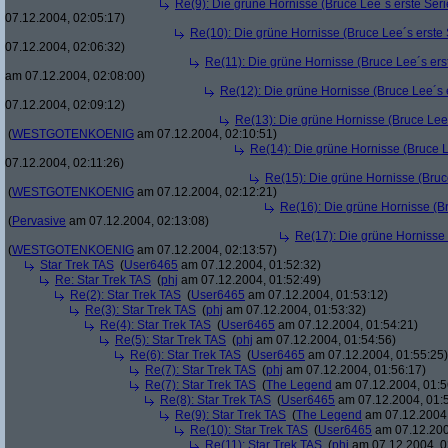
Re(9): Die grüne Hornisse (Bruce Lee´s erste Serie
07.12.2004, 02:05:17)
Re(10): Die grüne Hornisse (Bruce Lee´s erste S
07.12.2004, 02:06:32)
Re(11): Die grüne Hornisse (Bruce Lee´s erste
am 07.12.2004, 02:08:00)
Re(12): Die grüne Hornisse (Bruce Lee´s er
07.12.2004, 02:09:12)
Re(13): Die grüne Hornisse (Bruce Lee´s
(
WESTGOTENKOENIG
am 07.12.2004, 02:10:51)
Re(14): Die grüne Hornisse (Bruce Le
07.12.2004, 02:11:26)
Re(15): Die grüne Hornisse (Bruce
(
WESTGOTENKOENIG
am 07.12.2004, 02:12:21)
Re(16): Die grüne Hornisse (Bru
(
Pervasive
am 07.12.2004, 02:13:08)
Re(17): Die grüne Hornisse (
(
WESTGOTENKOENIG
am 07.12.2004, 02:13:57)
Star Trek TAS
(
User6465
am 07.12.2004, 01:52:32)
Re: Star Trek TAS
(
phj
am 07.12.2004, 01:52:49)
Re(2): Star Trek TAS
(
User6465
am 07.12.2004, 01:53:12)
Re(3): Star Trek TAS
(
phj
am 07.12.2004, 01:53:32)
Re(4): Star Trek TAS
(
User6465
am 07.12.2004, 01:54:21)
Re(5): Star Trek TAS
(
phj
am 07.12.2004, 01:54:56)
Re(6): Star Trek TAS
(
User6465
am 07.12.2004, 01:55:25)
Re(7): Star Trek TAS
(
phj
am 07.12.2004, 01:56:17)
Re(7): Star Trek TAS
(
The Legend
am 07.12.2004, 01:5
Re(8): Star Trek TAS
(
User6465
am 07.12.2004, 01:
Re(9): Star Trek TAS
(
The Legend
am 07.12.2004,
Re(10): Star Trek TAS
(
User6465
am 07.12.200
Re(11): Star Trek TAS
(
phj
am 07.12.2004, 0