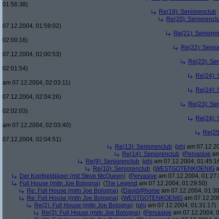
01:56:38)
Re(19): Seniorenclub
Re(20): Seniorencl
07.12.2004, 01:59:02)
Re(21): Seniore
02:00:16)
Re(22): Senio
07.12.2004, 02:00:53)
Re(23): Se
02:01:54)
Re(24): 
am 07.12.2004, 02:03:11)
Re(24): 
07.12.2004, 02:04:26)
Re(23): Se
02:02:03)
Re(24): 
am 07.12.2004, 02:03:40)
Re(25
07.12.2004, 02:04:51)
Re(13): Seniorenclub
(
phj
am 07.12.20
Re(14): Seniorenclub
(
Pervasive
am
Re(9): Seniorenclub
(
phj
am 07.12.2004, 01:45:1
Re(10): Seniorenclub
(
WESTGOTENKOENIG
a
Der Kopfgeldjäger (mit Steve McQueen)
(
Pervasive
am 07.12.2004, 01:27:
Full House (mitn Joe Bologna)
(
The Legend
am 07.12.2004, 01:29:50)
Re: Full House (mitn Joe Bologna)
(
David@home
am 07.12.2004, 01:30
Re: Full House (mitn Joe Bologna)
(
WESTGOTENKOENIG
am 07.12.200
Re(2): Full House (mitn Joe Bologna)
(
phj
am 07.12.2004, 01:31:17)
Re(3): Full House (mitn Joe Bologna)
(
Pervasive
am 07.12.2004, 0