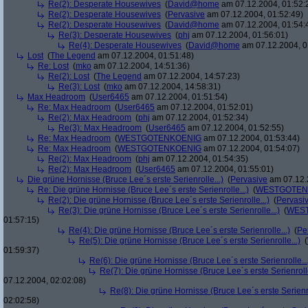
Re(2): Desperate Housewives
(
David@home
am 07.12.2004, 01:52:
Re(2): Desperate Housewives
(
Pervasive
am 07.12.2004, 01:52:49)
Re(2): Desperate Housewives
(
David@home
am 07.12.2004, 01:54:
Re(3): Desperate Housewives
(
phj
am 07.12.2004, 01:56:01)
Re(4): Desperate Housewives
(
David@home
am 07.12.2004, 0
Lost
(
The Legend
am 07.12.2004, 01:51:48)
Re: Lost
(
mko
am 07.12.2004, 14:51:36)
Re(2): Lost
(
The Legend
am 07.12.2004, 14:57:23)
Re(3): Lost
(
mko
am 07.12.2004, 14:58:31)
Max Headroom
(
User6465
am 07.12.2004, 01:51:54)
Re: Max Headroom
(
User6465
am 07.12.2004, 01:52:01)
Re(2): Max Headroom
(
phj
am 07.12.2004, 01:52:34)
Re(3): Max Headroom
(
User6465
am 07.12.2004, 01:52:55)
Re: Max Headroom
(
WESTGOTENKOENIG
am 07.12.2004, 01:53:44)
Re: Max Headroom
(
WESTGOTENKOENIG
am 07.12.2004, 01:54:07)
Re(2): Max Headroom
(
phj
am 07.12.2004, 01:54:35)
Re(2): Max Headroom
(
User6465
am 07.12.2004, 01:55:01)
Die grüne Hornisse (Bruce Lee´s erste Serienrolle...)
(
Pervasive
am 07.12.
Re: Die grüne Hornisse (Bruce Lee´s erste Serienrolle...)
(
WESTGOTEN
Re(2): Die grüne Hornisse (Bruce Lee´s erste Serienrolle...)
(
Pervasi
Re(3): Die grüne Hornisse (Bruce Lee´s erste Serienrolle...)
(
WES
01:57:15)
Re(4): Die grüne Hornisse (Bruce Lee´s erste Serienrolle...)
(
Pe
Re(5): Die grüne Hornisse (Bruce Lee´s erste Serienrolle...)
(
01:59:37)
Re(6): Die grüne Hornisse (Bruce Lee´s erste Serienrolle...
Re(7): Die grüne Hornisse (Bruce Lee´s erste Serienrolle
07.12.2004, 02:02:08)
Re(8): Die grüne Hornisse (Bruce Lee´s erste Serienro
02:02:58)