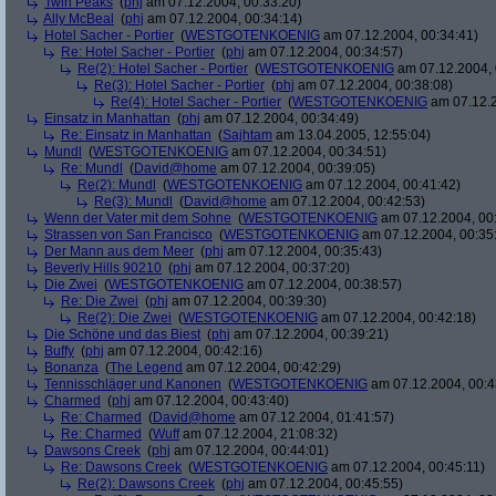
Twin Peaks
(
phj
am 07.12.2004, 00:33:20)
Ally McBeal
(
phj
am 07.12.2004, 00:34:14)
Hotel Sacher - Portier
(
WESTGOTENKOENIG
am 07.12.2004, 00:34:41)
Re: Hotel Sacher - Portier
(
phj
am 07.12.2004, 00:34:57)
Re(2): Hotel Sacher - Portier
(
WESTGOTENKOENIG
am 07.12.2004, 
Re(3): Hotel Sacher - Portier
(
phj
am 07.12.2004, 00:38:08)
Re(4): Hotel Sacher - Portier
(
WESTGOTENKOENIG
am 07.12.2
Einsatz in Manhattan
(
phj
am 07.12.2004, 00:34:49)
Re: Einsatz in Manhattan
(
Sajhtam
am 13.04.2005, 12:55:04)
Mundl
(
WESTGOTENKOENIG
am 07.12.2004, 00:34:51)
Re: Mundl
(
David@home
am 07.12.2004, 00:39:05)
Re(2): Mundl
(
WESTGOTENKOENIG
am 07.12.2004, 00:41:42)
Re(3): Mundl
(
David@home
am 07.12.2004, 00:42:53)
Wenn der Vater mit dem Sohne
(
WESTGOTENKOENIG
am 07.12.2004, 00:
Strassen von San Francisco
(
WESTGOTENKOENIG
am 07.12.2004, 00:35
Der Mann aus dem Meer
(
phj
am 07.12.2004, 00:35:43)
Beverly Hills 90210
(
phj
am 07.12.2004, 00:37:20)
Die Zwei
(
WESTGOTENKOENIG
am 07.12.2004, 00:38:57)
Re: Die Zwei
(
phj
am 07.12.2004, 00:39:30)
Re(2): Die Zwei
(
WESTGOTENKOENIG
am 07.12.2004, 00:42:18)
Die Schöne und das Biest
(
phj
am 07.12.2004, 00:39:21)
Buffy
(
phj
am 07.12.2004, 00:42:16)
Bonanza
(
The Legend
am 07.12.2004, 00:42:29)
Tennisschläger und Kanonen
(
WESTGOTENKOENIG
am 07.12.2004, 00:4
Charmed
(
phj
am 07.12.2004, 00:43:40)
Re: Charmed
(
David@home
am 07.12.2004, 01:41:57)
Re: Charmed
(
Wuff
am 07.12.2004, 21:08:32)
Dawsons Creek
(
phj
am 07.12.2004, 00:44:01)
Re: Dawsons Creek
(
WESTGOTENKOENIG
am 07.12.2004, 00:45:11)
Re(2): Dawsons Creek
(
phj
am 07.12.2004, 00:45:55)