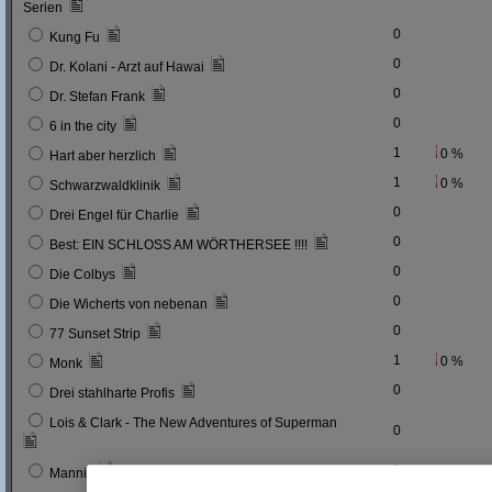
Serien
0
Kung Fu
0
Dr. Kolani - Arzt auf Hawai
0
Dr. Stefan Frank
0
6 in the city
1
0 %
Hart aber herzlich
1
0 %
Schwarzwaldklinik
0
Drei Engel für Charlie
0
Best: EIN SCHLOSS AM WÖRTHERSEE !!!!
0
Die Colbys
0
Die Wicherts von nebenan
0
77 Sunset Strip
1
0 %
Monk
0
Drei stahlharte Profis
Lois & Clark - The New Adventures of Superman
0
0
Mannix