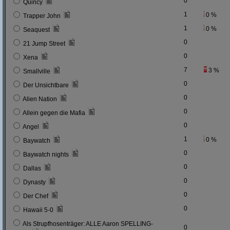
0
Quincy
1
0 %
Trapper John
1
0 %
Seaquest
0
21 Jump Street
0
Xena
7
3 %
Smallville
0
Der Unsichtbare
0
Alien Nation
0
Allein gegen die Mafia
0
Angel
1
0 %
Baywatch
0
Baywatch nights
0
Dallas
0
Dynasty
0
Der Chef
0
Hawaii 5-0
Als Strupfhosenträger: ALLE Aaron SPELLING-
0