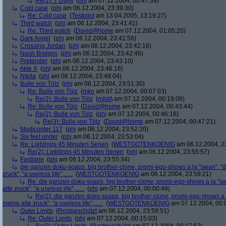
Re(2): 7 Days
(
phj
am 07.12.2004, 00:47:39)
Cold case
(
phj
am 06.12.2004, 23:39:30)
Re: Cold case
(
Testpilot
am 13.04.2005, 13:19:27)
Third watch
(
phj
am 06.12.2004, 23:41:41)
Re: Third watch
(
David@home
am 07.12.2004, 01:05:20)
Dark Angel
(
phj
am 06.12.2004, 23:41:56)
Crossing Jordan
(
phj
am 06.12.2004, 23:42:18)
Nash Bridges
(
phj
am 06.12.2004, 23:42:48)
Pretender
(
phj
am 06.12.2004, 23:43:10)
Akte X
(
phj
am 06.12.2004, 23:46:18)
Nikita
(
phj
am 06.12.2004, 23:48:04)
Bulle von Tölz
(
phj
am 06.12.2004, 23:51:30)
Re: Bulle von Tölz
(
mko
am 07.12.2004, 00:07:03)
Re(2): Bulle von Tölz
(
mIstA
am 07.12.2004, 00:19:06)
Re: Bulle von Tölz
(
David@home
am 07.12.2004, 00:43:44)
Re(2): Bulle von Tölz
(
phj
am 07.12.2004, 00:46:16)
Re(3): Bulle von Tölz
(
David@home
am 07.12.2004, 00:47:21)
Medicopter 117
(
phj
am 06.12.2004, 23:52:20)
Six feet under
(
phj
am 06.12.2004, 23:53:04)
Re: Lieblings 45 Minuten Serien
(
WESTGOTENKOENIG
am 06.12.2004, 2
Re(2): Lieblings 45 Minuten Serien
(
phj
am 06.12.2004, 23:55:57)
Fastlane
(
phj
am 06.12.2004, 23:55:34)
die ganzen doku-soaps, big brother-clone, promi-ego-shows a la "swan", "ds
zruck", "a useless life",......
(
WESTGOTENKOENIG
am 06.12.2004, 23:59:21)
Re: die ganzen doku-soaps, big brother-clone, promi-ego-shows a la "swa
alte zruck", "a useless life",......
(
phj
am 07.12.2004, 00:00:49)
Re(2): die ganzen doku-soaps, big brother-clone, promi-ego-shows a la
meine alte zruck", "a useless life",......
(
WESTGOTENKOENIG
am 07.12.2004, 00:
Outer Limits
(
Rostgeschützt
am 06.12.2004, 23:59:51)
Re: Outer Limits
(
phj
am 07.12.2004, 00:15:03)