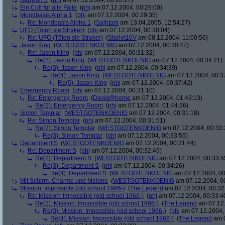
Babylon 5
(
phj
am 07.12.2004, 00:28:27)
Ein Colt für alle Fälle
(
phj
am 07.12.2004, 00:29:00)
Mondbasis Alpha 1
(
phj
am 07.12.2004, 00:29:35)
Re: Mondbasis Alpha 1
(
Sajhtam
am 13.04.2005, 12:54:27)
UFO (Töten sie Straker)
(
phj
am 07.12.2004, 00:30:04)
Re: UFO (Töten sie Straker)
(
Starlet16V
am 08.12.2004, 11:00:56)
Jason King
(
WESTGOTENKOENIG
am 07.12.2004, 00:30:47)
Re: Jason King
(
phj
am 07.12.2004, 00:31:32)
Re(2): Jason King
(
WESTGOTENKOENIG
am 07.12.2004, 00:34:21)
Re(3): Jason King
(
phj
am 07.12.2004, 00:34:39)
Re(4): Jason King
(
WESTGOTENKOENIG
am 07.12.2004, 00:3
Re(5): Jason King
(
phj
am 07.12.2004, 00:37:42)
Emergency Room
(
phj
am 07.12.2004, 00:31:10)
Re: Emergency Room
(
David@home
am 07.12.2004, 01:43:13)
Re(2): Emergency Room
(
phj
am 07.12.2004, 01:44:26)
Simon Templar
(
WESTGOTENKOENIG
am 07.12.2004, 00:31:18)
Re: Simon Templar
(
phj
am 07.12.2004, 00:31:51)
Re(2): Simon Templar
(
WESTGOTENKOENIG
am 07.12.2004, 00:33:
Re(3): Simon Templar
(
phj
am 07.12.2004, 00:33:55)
Department S
(
WESTGOTENKOENIG
am 07.12.2004, 00:31:44)
Re: Department S
(
phj
am 07.12.2004, 00:32:49)
Re(2): Department S
(
WESTGOTENKOENIG
am 07.12.2004, 00:33:5
Re(3): Department S
(
phj
am 07.12.2004, 00:34:26)
Re(4): Department S
(
WESTGOTENKOENIG
am 07.12.2004, 00
Mit Schirm, Charme und Melone
(
WESTGOTENKOENIG
am 07.12.2004, 0
Mission: Impossible (old school 1966-)
(
The Legend
am 07.12.2004, 00:32
Re: Mission: Impossible (old school 1966-)
(
phj
am 07.12.2004, 00:33:4
Re(2): Mission: Impossible (old school 1966-)
(
The Legend
am 07.12.
Re(3): Mission: Impossible (old school 1966-)
(
phj
am 07.12.2004, 
Re(4): Mission: Impossible (old school 1966-)
(
The Legend
am 0