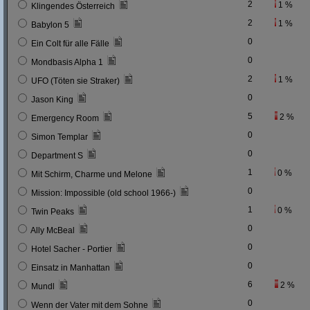
2
1 %
Klingendes Österreich
2
1 %
Babylon 5
0
Ein Colt für alle Fälle
0
Mondbasis Alpha 1
2
1 %
UFO (Töten sie Straker)
0
Jason King
5
2 %
Emergency Room
0
Simon Templar
0
Department S
1
0 %
Mit Schirm, Charme und Melone
0
Mission: Impossible (old school 1966-)
1
0 %
Twin Peaks
0
Ally McBeal
0
Hotel Sacher - Portier
0
Einsatz in Manhattan
6
2 %
Mundl
0
Wenn der Vater mit dem Sohne