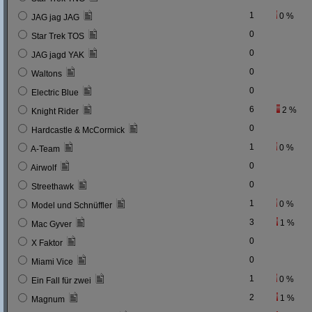
1
0 %
JAG jag JAG
0
Star Trek TOS
0
JAG jagd YAK
0
Waltons
0
Electric Blue
6
2 %
Knight Rider
0
Hardcastle & McCormick
1
0 %
A-Team
0
Airwolf
0
Streethawk
1
0 %
Model und Schnüffler
3
1 %
Mac Gyver
0
X Faktor
0
Miami Vice
1
0 %
Ein Fall für zwei
2
1 %
Magnum