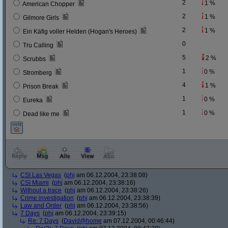
2
1 %
American Chopper
2
1 %
Gilmore Girls
2
1 %
Ein Käfig voller Helden (Hogan's Heroes)
0
Tru Calling
5
2 %
Scrubbs
1
0 %
Stromberg
4
1 %
Prison Break
1
0 %
Eureka
1
0 %
Dead like me
CSI Las Vegas
(
phj
am 06.12.2004, 23:38:08)
CSI Miami
(
phj
am 06.12.2004, 23:38:16)
Without a trace
(
phj
am 06.12.2004, 23:38:26)
Crime investigation
(
phj
am 06.12.2004, 23:38:39)
Law and Order
(
phj
am 06.12.2004, 23:38:56)
7 Days
(
phj
am 06.12.2004, 23:39:15)
Re: 7 Days
(
David@home
am 07.12.2004, 00:46:44)