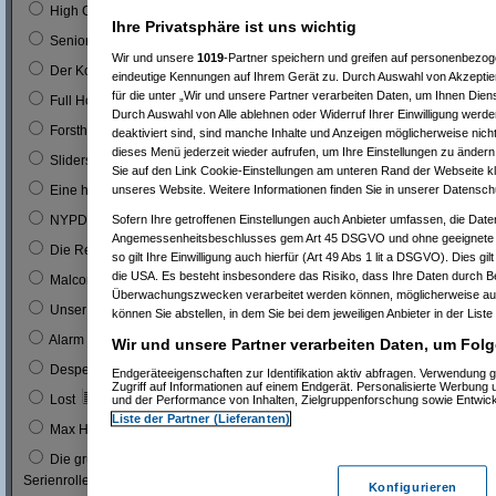
0
High Chaparal
Ihre Privatsphäre ist uns wichtig
0
Seniorenclub
Wir und unsere
1019
-Partner speichern und greifen auf personenbezo
0
Der Kopfgeldjäger (mit Steve McQueen)
eindeutige Kennungen auf Ihrem Gerät zu. Durch Auswahl von Akzeptier
für die unter „Wir und unsere Partner verarbeiten Daten, um Ihnen Dien
0
Full House (mitn Joe Bologna)
Durch Auswahl von Alle ablehnen oder Widerruf Ihrer Einwilligung werde
0
Forsthaus Falkenau
deaktiviert sind, sind manche Inhalte und Anzeigen möglicherweise nicht
dieses Menü jederzeit wieder aufrufen, um Ihre Einstellungen zu ändern 
1
0 %
Sliders
Sie auf den Link Cookie-Einstellungen am unteren Rand der Webseite kli
1
0 %
unseres Website. Weitere Informationen finden Sie in unserer Datensch
Eine himmlische Familie
0
Sofern Ihre getroffenen Einstellungen auch Anbieter umfassen, die Daten
NYPD Blue
Angemessenheitsbeschlusses gem Art 45 DSGVO und ohne geeignete G
0
Die Rettungsflieger
so gilt Ihre Einwilligung auch hierfür (Art 49 Abs 1 lit a DSGVO). Dies gi
die USA. Es besteht insbesondere das Risiko, dass Ihre Daten durch B
9
3 %
Malcom
Überwachungszwecken verarbeitet werden können, möglicherweise auc
0
Unser Charly
können Sie abstellen, in dem Sie bei dem jeweiligen Anbieter in der Liste
0
Alarm für Cobra 11
Wir und unsere Partner verarbeiten Daten, um Folg
3
1 %
Desperate Housewives
Endgeräteeigenschaften zur Identifikation aktiv abfragen. Verwendung 
Zugriff auf Informationen auf einem Endgerät. Personalisierte Werbung
7
3 %
Lost
und der Performance von Inhalten, Zielgruppenforschung sowie Entwic
Liste der Partner (Lieferanten)
1
0 %
Max Headroom
Die grüne Hornisse (Bruce Lee´s erste
0
Serienrolle...)
Konfigurieren