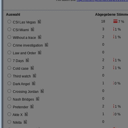
Auswahl
Abgegebene Stimm
18
7 %
CSI Las Vegas
3
1 %
CSI Miami
2
1 %
Without a trace
0
Crime investigation
0
Law and Order
2
1 %
7 Days
2
1 %
Cold case
0
Third watch
1
0 %
Dark Angel
0
Crossing Jordan
0
Nash Bridges
2
1 %
Pretender
1
0 %
Akte X
0
Nikita