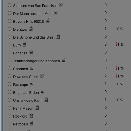
0
Strassen von San Francisco
0
Der Mann aus dem Meer
0
Beverly Hills 90210
1
0 %
Die Zwei
0
Die Schöne und das Biest
3
1 %
Buffy
0
Bonanza
0
Tennisschläger und Kanonen
3
1 %
Charmed
2
1 %
Dawsons Creek
1
0 %
Farscape
0
Engel auf Erden
1
0 %
Unsre kleine Farm
0
Perry Mason
0
Rockford
0
Petrocelli