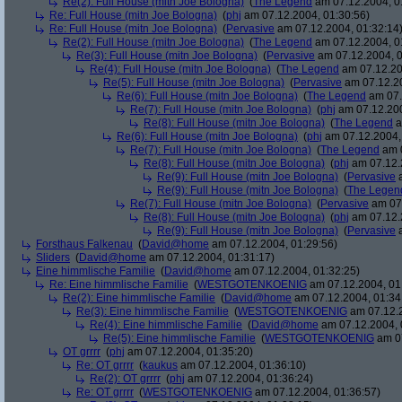
Re(2): Full House (mitn Joe Bologna)
(
The Legend
am 07.12.2004, 0
Re: Full House (mitn Joe Bologna)
(
phj
am 07.12.2004, 01:30:56)
Re: Full House (mitn Joe Bologna)
(
Pervasive
am 07.12.2004, 01:32:14
Re(2): Full House (mitn Joe Bologna)
(
The Legend
am 07.12.2004, 0
Re(3): Full House (mitn Joe Bologna)
(
Pervasive
am 07.12.2004, 0
Re(4): Full House (mitn Joe Bologna)
(
The Legend
am 07.12.20
Re(5): Full House (mitn Joe Bologna)
(
Pervasive
am 07.12.20
Re(6): Full House (mitn Joe Bologna)
(
The Legend
am 07.
Re(7): Full House (mitn Joe Bologna)
(
phj
am 07.12.200
Re(8): Full House (mitn Joe Bologna)
(
The Legend
a
Re(6): Full House (mitn Joe Bologna)
(
phj
am 07.12.2004,
Re(7): Full House (mitn Joe Bologna)
(
The Legend
am 0
Re(8): Full House (mitn Joe Bologna)
(
phj
am 07.12.
Re(9): Full House (mitn Joe Bologna)
(
Pervasive
a
Re(9): Full House (mitn Joe Bologna)
(
The Legen
Re(7): Full House (mitn Joe Bologna)
(
Pervasive
am 07.
Re(8): Full House (mitn Joe Bologna)
(
phj
am 07.12.
Re(9): Full House (mitn Joe Bologna)
(
Pervasive
a
Forsthaus Falkenau
(
David@home
am 07.12.2004, 01:29:56)
Sliders
(
David@home
am 07.12.2004, 01:31:17)
Eine himmlische Familie
(
David@home
am 07.12.2004, 01:32:25)
Re: Eine himmlische Familie
(
WESTGOTENKOENIG
am 07.12.2004, 01
Re(2): Eine himmlische Familie
(
David@home
am 07.12.2004, 01:34
Re(3): Eine himmlische Familie
(
WESTGOTENKOENIG
am 07.12.2
Re(4): Eine himmlische Familie
(
David@home
am 07.12.2004, 
Re(5): Eine himmlische Familie
(
WESTGOTENKOENIG
am 07
OT grrrr
(
phj
am 07.12.2004, 01:35:20)
Re: OT grrrr
(
kaukus
am 07.12.2004, 01:36:10)
Re(2): OT grrrr
(
phj
am 07.12.2004, 01:36:24)
Re: OT grrrr
(
WESTGOTENKOENIG
am 07.12.2004, 01:36:57)