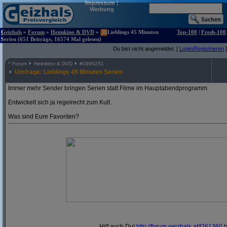
Impressum
|
Werbung
Geizhals
»
Forum
»
Heimkino & DVD
»
Lieblings 45 Minuten
Top-100
|
Fresh-100
Serien (651 Beiträge, 16574 Mal gelesen)
Du bist nicht angemeldet. [
Login/Registrieren
]
^
Forum
Heimkino & DVD
#
1995251
Umfrage: Lieblings 45 Minuten Serien
Immer mehr Sender bringen Serien statt Filme im Hauptabendprogramm.
Entwickelt sich ja regelrecht zum Kult.
Was sind Eure Favoriten?
Hilf auch Du!
http:/
/
forum.geizhals.at/
t261360.h