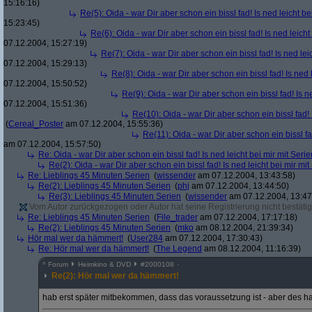
15:16:16)
Re(5): Oida - war Dir aber schon ein bissl fad! Is ned leicht be
15:23:45)
Re(6): Oida - war Dir aber schon ein bissl fad! Is ned leicht
07.12.2004, 15:27:19)
Re(7): Oida - war Dir aber schon ein bissl fad! Is ned lei
07.12.2004, 15:29:13)
Re(8): Oida - war Dir aber schon ein bissl fad! Is ned 
07.12.2004, 15:50:52)
Re(9): Oida - war Dir aber schon ein bissl fad! Is n
07.12.2004, 15:51:36)
Re(10): Oida - war Dir aber schon ein bissl fad! 
(
Cereal_Poster
am 07.12.2004, 15:55:36)
Re(11): Oida - war Dir aber schon ein bissl fa
am 07.12.2004, 15:57:50)
Re: Oida - war Dir aber schon ein bissl fad! Is ned leicht bei mir mit Serie
Re(2): Oida - war Dir aber schon ein bissl fad! Is ned leicht bei mir mit
Re: Lieblings 45 Minuten Serien
(
wissender
am 07.12.2004, 13:43:58)
Re(2): Lieblings 45 Minuten Serien
(
phj
am 07.12.2004, 13:44:50)
Re(3): Lieblings 45 Minuten Serien
(
wissender
am 07.12.2004, 13:47
Vom Autor zurückgezogen oder Autor hat seine Registrierung nicht bestätig
Re: Lieblings 45 Minuten Serien
(
File_trader
am 07.12.2004, 17:17:18)
Re(2): Lieblings 45 Minuten Serien
(
mko
am 08.12.2004, 21:39:34)
Hör mal wer da hämmert!
(
User284
am 07.12.2004, 17:30:43)
Re: Hör mal wer da hämmert!
(
The Legend
am 08.12.2004, 11:16:39)
^
Forum
Heimkino & DVD
#
2000108
Re(2): Hör mal wer da hämmert!
hab erst später mitbekommen, dass das voraussetzung ist - aber des 