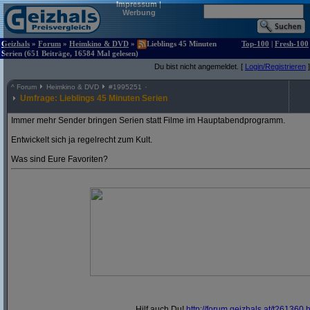
Impressum
|
Werbung
Geizhals
»
Forum
»
Heimkino & DVD
»
Lieblings 45 Minuten
Top-100
|
Fresh-100
Serien (651 Beiträge, 16584 Mal gelesen)
Du bist nicht angemeldet. [
Login/Registrieren
]
^
Forum
Heimkino & DVD
#
1995251
Umfrage: Lieblings 45 Minuten Serien
Immer mehr Sender bringen Serien statt Filme im Hauptabendprogramm.
Entwickelt sich ja regelrecht zum Kult.
Was sind Eure Favoriten?
Hilf auch Du!
http:/
/
forum.geizhals.at/
t261360.h