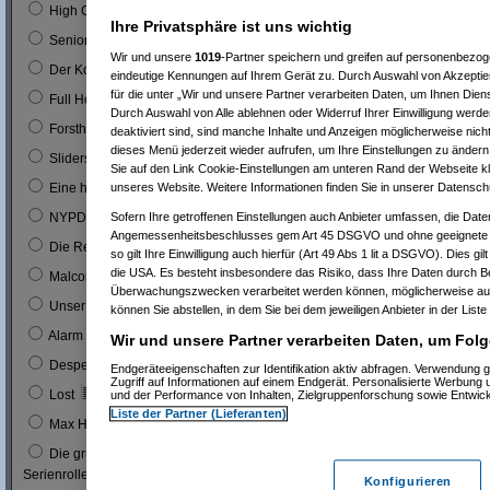
0
High Chaparal
Ihre Privatsphäre ist uns wichtig
0
Seniorenclub
Wir und unsere
1019
-Partner speichern und greifen auf personenbezo
0
Der Kopfgeldjäger (mit Steve McQueen)
eindeutige Kennungen auf Ihrem Gerät zu. Durch Auswahl von Akzeptier
für die unter „Wir und unsere Partner verarbeiten Daten, um Ihnen Dien
0
Full House (mitn Joe Bologna)
Durch Auswahl von Alle ablehnen oder Widerruf Ihrer Einwilligung werde
0
Forsthaus Falkenau
deaktiviert sind, sind manche Inhalte und Anzeigen möglicherweise nicht
dieses Menü jederzeit wieder aufrufen, um Ihre Einstellungen zu ändern 
1
0 %
Sliders
Sie auf den Link Cookie-Einstellungen am unteren Rand der Webseite kli
1
0 %
unseres Website. Weitere Informationen finden Sie in unserer Datensch
Eine himmlische Familie
0
Sofern Ihre getroffenen Einstellungen auch Anbieter umfassen, die Daten
NYPD Blue
Angemessenheitsbeschlusses gem Art 45 DSGVO und ohne geeignete G
0
Die Rettungsflieger
so gilt Ihre Einwilligung auch hierfür (Art 49 Abs 1 lit a DSGVO). Dies gi
die USA. Es besteht insbesondere das Risiko, dass Ihre Daten durch B
9
3 %
Malcom
Überwachungszwecken verarbeitet werden können, möglicherweise auc
0
Unser Charly
können Sie abstellen, in dem Sie bei dem jeweiligen Anbieter in der Liste
0
Alarm für Cobra 11
Wir und unsere Partner verarbeiten Daten, um Folg
3
1 %
Desperate Housewives
Endgeräteeigenschaften zur Identifikation aktiv abfragen. Verwendung 
Zugriff auf Informationen auf einem Endgerät. Personalisierte Werbung
7
3 %
Lost
und der Performance von Inhalten, Zielgruppenforschung sowie Entwic
Liste der Partner (Lieferanten)
1
0 %
Max Headroom
Die grüne Hornisse (Bruce Lee´s erste
0
Serienrolle...)
Konfigurieren