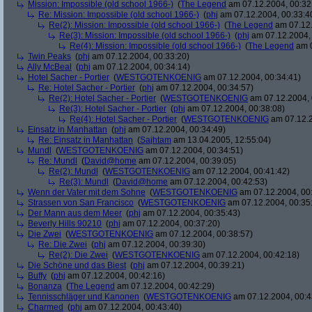
Mission: Impossible (old school 1966-)
(
The Legend
am 07.12.2004, 00:32
Re: Mission: Impossible (old school 1966-)
(
phj
am 07.12.2004, 00:33:4
Re(2): Mission: Impossible (old school 1966-)
(
The Legend
am 07.12.
Re(3): Mission: Impossible (old school 1966-)
(
phj
am 07.12.2004, 
Re(4): Mission: Impossible (old school 1966-)
(
The Legend
am 0
Twin Peaks
(
phj
am 07.12.2004, 00:33:20)
Ally McBeal
(
phj
am 07.12.2004, 00:34:14)
Hotel Sacher - Portier
(
WESTGOTENKOENIG
am 07.12.2004, 00:34:41)
Re: Hotel Sacher - Portier
(
phj
am 07.12.2004, 00:34:57)
Re(2): Hotel Sacher - Portier
(
WESTGOTENKOENIG
am 07.12.2004, 
Re(3): Hotel Sacher - Portier
(
phj
am 07.12.2004, 00:38:08)
Re(4): Hotel Sacher - Portier
(
WESTGOTENKOENIG
am 07.12.2
Einsatz in Manhattan
(
phj
am 07.12.2004, 00:34:49)
Re: Einsatz in Manhattan
(
Sajhtam
am 13.04.2005, 12:55:04)
Mundl
(
WESTGOTENKOENIG
am 07.12.2004, 00:34:51)
Re: Mundl
(
David@home
am 07.12.2004, 00:39:05)
Re(2): Mundl
(
WESTGOTENKOENIG
am 07.12.2004, 00:41:42)
Re(3): Mundl
(
David@home
am 07.12.2004, 00:42:53)
Wenn der Vater mit dem Sohne
(
WESTGOTENKOENIG
am 07.12.2004, 00:
Strassen von San Francisco
(
WESTGOTENKOENIG
am 07.12.2004, 00:35
Der Mann aus dem Meer
(
phj
am 07.12.2004, 00:35:43)
Beverly Hills 90210
(
phj
am 07.12.2004, 00:37:20)
Die Zwei
(
WESTGOTENKOENIG
am 07.12.2004, 00:38:57)
Re: Die Zwei
(
phj
am 07.12.2004, 00:39:30)
Re(2): Die Zwei
(
WESTGOTENKOENIG
am 07.12.2004, 00:42:18)
Die Schöne und das Biest
(
phj
am 07.12.2004, 00:39:21)
Buffy
(
phj
am 07.12.2004, 00:42:16)
Bonanza
(
The Legend
am 07.12.2004, 00:42:29)
Tennisschläger und Kanonen
(
WESTGOTENKOENIG
am 07.12.2004, 00:4
Charmed
(
phj
am 07.12.2004, 00:43:40)