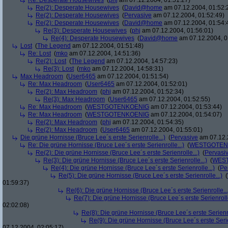
Re: Desperate Housewives
(
phj
am 07.12.2004, 01:51:27)
Re(2): Desperate Housewives
(
David@home
am 07.12.2004, 01:52:
Re(2): Desperate Housewives
(
Pervasive
am 07.12.2004, 01:52:49)
Re(2): Desperate Housewives
(
David@home
am 07.12.2004, 01:54:
Re(3): Desperate Housewives
(
phj
am 07.12.2004, 01:56:01)
Re(4): Desperate Housewives
(
David@home
am 07.12.2004, 0
Lost
(
The Legend
am 07.12.2004, 01:51:48)
Re: Lost
(
mko
am 07.12.2004, 14:51:36)
Re(2): Lost
(
The Legend
am 07.12.2004, 14:57:23)
Re(3): Lost
(
mko
am 07.12.2004, 14:58:31)
Max Headroom
(
User6465
am 07.12.2004, 01:51:54)
Re: Max Headroom
(
User6465
am 07.12.2004, 01:52:01)
Re(2): Max Headroom
(
phj
am 07.12.2004, 01:52:34)
Re(3): Max Headroom
(
User6465
am 07.12.2004, 01:52:55)
Re: Max Headroom
(
WESTGOTENKOENIG
am 07.12.2004, 01:53:44)
Re: Max Headroom
(
WESTGOTENKOENIG
am 07.12.2004, 01:54:07)
Re(2): Max Headroom
(
phj
am 07.12.2004, 01:54:35)
Re(2): Max Headroom
(
User6465
am 07.12.2004, 01:55:01)
Die grüne Hornisse (Bruce Lee´s erste Serienrolle...)
(
Pervasive
am 07.12.
Re: Die grüne Hornisse (Bruce Lee´s erste Serienrolle...)
(
WESTGOTEN
Re(2): Die grüne Hornisse (Bruce Lee´s erste Serienrolle...)
(
Pervasi
Re(3): Die grüne Hornisse (Bruce Lee´s erste Serienrolle...)
(
WES
Re(4): Die grüne Hornisse (Bruce Lee´s erste Serienrolle...)
(
Pe
Re(5): Die grüne Hornisse (Bruce Lee´s erste Serienrolle...)
(
01:59:37)
Re(6): Die grüne Hornisse (Bruce Lee´s erste Serienrolle...
Re(7): Die grüne Hornisse (Bruce Lee´s erste Serienrolle
02:02:08)
Re(8): Die grüne Hornisse (Bruce Lee´s erste Serienro
Re(9): Die grüne Hornisse (Bruce Lee´s erste Serie
07.12.2004, 02:05:17)