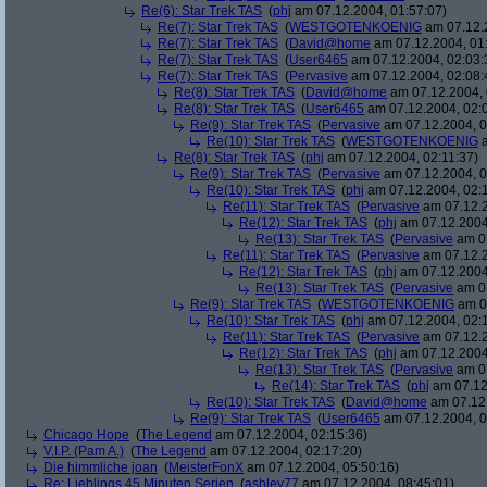
Re(6): Star Trek TAS
(
phj
am 07.12.2004, 01:57:07)
Re(7): Star Trek TAS
(
WESTGOTENKOENIG
am 07.12.2
Re(7): Star Trek TAS
(
David@home
am 07.12.2004, 01
Re(7): Star Trek TAS
(
User6465
am 07.12.2004, 02:03:
Re(7): Star Trek TAS
(
Pervasive
am 07.12.2004, 02:08:
Re(8): Star Trek TAS
(
David@home
am 07.12.2004, 
Re(8): Star Trek TAS
(
User6465
am 07.12.2004, 02:
Re(9): Star Trek TAS
(
Pervasive
am 07.12.2004, 0
Re(10): Star Trek TAS
(
WESTGOTENKOENIG
a
Re(8): Star Trek TAS
(
phj
am 07.12.2004, 02:11:37)
Re(9): Star Trek TAS
(
Pervasive
am 07.12.2004, 0
Re(10): Star Trek TAS
(
phj
am 07.12.2004, 02:
Re(11): Star Trek TAS
(
Pervasive
am 07.12.2
Re(12): Star Trek TAS
(
phj
am 07.12.2004
Re(13): Star Trek TAS
(
Pervasive
am 07
Re(11): Star Trek TAS
(
Pervasive
am 07.12.2
Re(12): Star Trek TAS
(
phj
am 07.12.2004
Re(13): Star Trek TAS
(
Pervasive
am 07
Re(9): Star Trek TAS
(
WESTGOTENKOENIG
am 07
Re(10): Star Trek TAS
(
phj
am 07.12.2004, 02:
Re(11): Star Trek TAS
(
Pervasive
am 07.12.2
Re(12): Star Trek TAS
(
phj
am 07.12.2004
Re(13): Star Trek TAS
(
Pervasive
am 07
Re(14): Star Trek TAS
(
phj
am 07.12
Re(10): Star Trek TAS
(
David@home
am 07.12.
Re(9): Star Trek TAS
(
User6465
am 07.12.2004, 0
Chicago Hope
(
The Legend
am 07.12.2004, 02:15:36)
V.I.P. (Pam A.)
(
The Legend
am 07.12.2004, 02:17:20)
Die himmliche joan
(
MeisterFonX
am 07.12.2004, 05:50:16)
Re: Lieblings 45 Minuten Serien
(
ashley77
am 07.12.2004, 08:45:01)