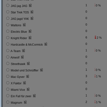
1
0 %
JAG jag JAG
0
Star Trek TOS
0
JAG jagd YAK
0
Waltons
0
Electric Blue
6
2 %
Knight Rider
0
Hardcastle & McCormick
1
0 %
A-Team
0
Airwolf
0
Streethawk
1
0 %
Model und Schnüffler
3
1 %
Mac Gyver
0
X Faktor
0
Miami Vice
1
0 %
Ein Fall für zwei
2
1 %
Magnum