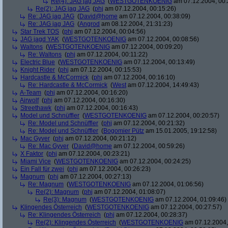
Re(4): JAG jag JAG
(
WESTGOTENKOENIG
am 07.12.2004, 00:
Re(2): JAG jag JAG
(
phj
am 07.12.2004, 00:15:26)
Re: JAG jag JAG
(
David@home
am 07.12.2004, 00:38:09)
Re: JAG jag JAG
(
Angrod
am 08.12.2004, 21:31:23)
Star Trek TOS
(
phj
am 07.12.2004, 00:04:56)
JAG jagd YAK
(
WESTGOTENKOENIG
am 07.12.2004, 00:08:56)
Waltons
(
WESTGOTENKOENIG
am 07.12.2004, 00:09:20)
Re: Waltons
(
phj
am 07.12.2004, 00:11:22)
Electric Blue
(
WESTGOTENKOENIG
am 07.12.2004, 00:13:49)
Knight Rider
(
phj
am 07.12.2004, 00:15:53)
Hardcastle & McCormick
(
phj
am 07.12.2004, 00:16:10)
Re: Hardcastle & McCormick
(
West
am 07.12.2004, 14:49:43)
A-Team
(
phj
am 07.12.2004, 00:16:20)
Airwolf
(
phj
am 07.12.2004, 00:16:30)
Streethawk
(
phj
am 07.12.2004, 00:16:43)
Model und Schnüffler
(
WESTGOTENKOENIG
am 07.12.2004, 00:20:57)
Re: Model und Schnüffler
(
phj
am 07.12.2004, 00:21:32)
Re: Model und Schnüffler
(
Bogomier Pütz
am 15.01.2005, 19:12:58)
Mac Gyver
(
phj
am 07.12.2004, 00:21:12)
Re: Mac Gyver
(
David@home
am 07.12.2004, 00:59:26)
X Faktor
(
phj
am 07.12.2004, 00:23:21)
Miami Vice
(
WESTGOTENKOENIG
am 07.12.2004, 00:24:25)
Ein Fall für zwei
(
phj
am 07.12.2004, 00:26:23)
Magnum
(
phj
am 07.12.2004, 00:27:13)
Re: Magnum
(
WESTGOTENKOENIG
am 07.12.2004, 01:06:56)
Re(2): Magnum
(
phj
am 07.12.2004, 01:08:07)
Re(3): Magnum
(
WESTGOTENKOENIG
am 07.12.2004, 01:09:46)
Klingendes Österreich
(
WESTGOTENKOENIG
am 07.12.2004, 00:27:57)
Re: Klingendes Österreich
(
phj
am 07.12.2004, 00:28:37)
Re(2): Klingendes Österreich
(
WESTGOTENKOENIG
am 07.12.2004,