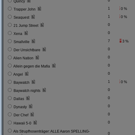
0
Quincy
1
0 %
Trapper John
1
0 %
Seaquest
0
21 Jump Street
0
Xena
7
3 %
Smallville
0
Der Unsichtbare
0
Alien Nation
0
Allein gegen die Mafia
0
Angel
1
0 %
Baywatch
0
Baywatch nights
0
Dallas
0
Dynasty
0
Der Chef
0
Hawaii 5-0
Als Strupfhosenträger: ALLE Aaron SPELLING-
0