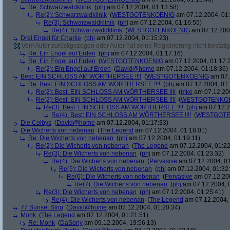
Re: Schwarzwaldklinik
(
phj
am 07.12.2004, 01:13:58)
Re(2): Schwarzwaldklinik
(
WESTGOTENKOENIG
am 07.12.2004, 01:
Re(3): Schwarzwaldklinik
(
phj
am 07.12.2004, 01:16:55)
Re(4): Schwarzwaldklinik
(
WESTGOTENKOENIG
am 07.12.2004
Drei Engel für Charlie
(
phj
am 07.12.2004, 01:15:23)
Vom Autor zurückgezogen oder Autor hat seine Registrierung nicht bestätig
Re: Ein Engel auf Erden
(
phj
am 07.12.2004, 01:17:16)
Re: Ein Engel auf Erden
(
WESTGOTENKOENIG
am 07.12.2004, 01:17:
Re(2): Ein Engel auf Erden
(
David@home
am 07.12.2004, 01:18:36)
Best: EIN SCHLOSS AM WÖRTHERSEE !!!!
(
WESTGOTENKOENIG
am 07.
Re: Best: EIN SCHLOSS AM WÖRTHERSEE !!!!
(
phj
am 07.12.2004, 01:
Re(2): Best: EIN SCHLOSS AM WÖRTHERSEE !!!!
(
mko
am 07.12.200
Re(2): Best: EIN SCHLOSS AM WÖRTHERSEE !!!!
(
WESTGOTENKO
Re(3): Best: EIN SCHLOSS AM WÖRTHERSEE !!!!
(
phj
am 07.12.2
Re(4): Best: EIN SCHLOSS AM WÖRTHERSEE !!!!
(
WESTGOTE
Die Colbys
(
David@home
am 07.12.2004, 01:17:33)
Die Wicherts von nebenan
(
The Legend
am 07.12.2004, 01:18:01)
Re: Die Wicherts von nebenan
(
phj
am 07.12.2004, 01:19:11)
Re(2): Die Wicherts von nebenan
(
The Legend
am 07.12.2004, 01:22
Re(3): Die Wicherts von nebenan
(
phj
am 07.12.2004, 01:23:32)
Re(4): Die Wicherts von nebenan
(
Pervasive
am 07.12.2004, 01
Re(5): Die Wicherts von nebenan
(
phj
am 07.12.2004, 01:32
Re(6): Die Wicherts von nebenan
(
Pervasive
am 07.12.200
Re(7): Die Wicherts von nebenan
(
phj
am 07.12.2004, 
Re(3): Die Wicherts von nebenan
(
phj
am 07.12.2004, 01:25:41)
Re(4): Die Wicherts von nebenan
(
The Legend
am 07.12.2004, 
77 Sunset Strip
(
David@home
am 07.12.2004, 01:20:34)
Monk
(
The Legend
am 07.12.2004, 01:21:51)
Re: Monk
(
DaSony
am 09.12.2004, 19:56:13)