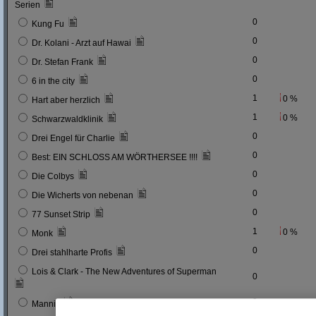
Serien
0
Kung Fu
0
Dr. Kolani - Arzt auf Hawai
0
Dr. Stefan Frank
0
6 in the city
1
0 %
Hart aber herzlich
1
0 %
Schwarzwaldklinik
0
Drei Engel für Charlie
0
Best: EIN SCHLOSS AM WÖRTHERSEE !!!!
0
Die Colbys
0
Die Wicherts von nebenan
0
77 Sunset Strip
1
0 %
Monk
0
Drei stahlharte Profis
Lois & Clark - The New Adventures of Superman
0
0
Mannix