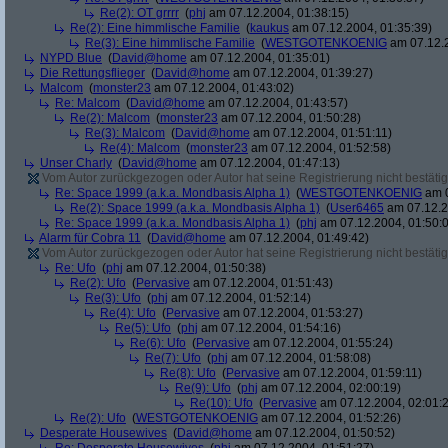
Re(2): OT grrrr
(
phj
am 07.12.2004, 01:38:15)
Re(2): Eine himmlische Familie
(
kaukus
am 07.12.2004, 01:35:39)
Re(3): Eine himmlische Familie
(
WESTGOTENKOENIG
am 07.12.2
NYPD Blue
(
David@home
am 07.12.2004, 01:35:01)
Die Rettungsflieger
(
David@home
am 07.12.2004, 01:39:27)
Malcom
(
monster23
am 07.12.2004, 01:43:02)
Re: Malcom
(
David@home
am 07.12.2004, 01:43:57)
Re(2): Malcom
(
monster23
am 07.12.2004, 01:50:28)
Re(3): Malcom
(
David@home
am 07.12.2004, 01:51:11)
Re(4): Malcom
(
monster23
am 07.12.2004, 01:52:58)
Unser Charly
(
David@home
am 07.12.2004, 01:47:13)
Vom Autor zurückgezogen oder Autor hat seine Registrierung nicht bestätig
Re: Space 1999 (a.k.a. Mondbasis Alpha 1)
(
WESTGOTENKOENIG
am 0
Re(2): Space 1999 (a.k.a. Mondbasis Alpha 1)
(
User6465
am 07.12.2
Re: Space 1999 (a.k.a. Mondbasis Alpha 1)
(
phj
am 07.12.2004, 01:50:
Alarm für Cobra 11
(
David@home
am 07.12.2004, 01:49:42)
Vom Autor zurückgezogen oder Autor hat seine Registrierung nicht bestätig
Re: Ufo
(
phj
am 07.12.2004, 01:50:38)
Re(2): Ufo
(
Pervasive
am 07.12.2004, 01:51:43)
Re(3): Ufo
(
phj
am 07.12.2004, 01:52:14)
Re(4): Ufo
(
Pervasive
am 07.12.2004, 01:53:27)
Re(5): Ufo
(
phj
am 07.12.2004, 01:54:16)
Re(6): Ufo
(
Pervasive
am 07.12.2004, 01:55:24)
Re(7): Ufo
(
phj
am 07.12.2004, 01:58:08)
Re(8): Ufo
(
Pervasive
am 07.12.2004, 01:59:11)
Re(9): Ufo
(
phj
am 07.12.2004, 02:00:19)
Re(10): Ufo
(
Pervasive
am 07.12.2004, 02:01:
Re(2): Ufo
(
WESTGOTENKOENIG
am 07.12.2004, 01:52:26)
Desperate Housewives
(
David@home
am 07.12.2004, 01:50:52)