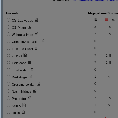
Auswahl
Abgegebene Stimm
18
7 %
CSI Las Vegas
3
1 %
CSI Miami
2
1 %
Without a trace
0
Crime investigation
0
Law and Order
2
1 %
7 Days
2
1 %
Cold case
0
Third watch
1
0 %
Dark Angel
0
Crossing Jordan
0
Nash Bridges
2
1 %
Pretender
1
0 %
Akte X
0
Nikita