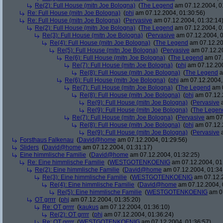
Re(2): Full House (mitn Joe Bologna)
(
The Legend
am 07.12.2004, 0
Re: Full House (mitn Joe Bologna)
(
phj
am 07.12.2004, 01:30:56)
Re: Full House (mitn Joe Bologna)
(
Pervasive
am 07.12.2004, 01:32:14
Re(2): Full House (mitn Joe Bologna)
(
The Legend
am 07.12.2004, 0
Re(3): Full House (mitn Joe Bologna)
(
Pervasive
am 07.12.2004, 0
Re(4): Full House (mitn Joe Bologna)
(
The Legend
am 07.12.20
Re(5): Full House (mitn Joe Bologna)
(
Pervasive
am 07.12.20
Re(6): Full House (mitn Joe Bologna)
(
The Legend
am 07.
Re(7): Full House (mitn Joe Bologna)
(
phj
am 07.12.200
Re(8): Full House (mitn Joe Bologna)
(
The Legend
a
Re(6): Full House (mitn Joe Bologna)
(
phj
am 07.12.2004,
Re(7): Full House (mitn Joe Bologna)
(
The Legend
am 0
Re(8): Full House (mitn Joe Bologna)
(
phj
am 07.12.
Re(9): Full House (mitn Joe Bologna)
(
Pervasive
a
Re(9): Full House (mitn Joe Bologna)
(
The Legen
Re(7): Full House (mitn Joe Bologna)
(
Pervasive
am 07.
Re(8): Full House (mitn Joe Bologna)
(
phj
am 07.12.
Re(9): Full House (mitn Joe Bologna)
(
Pervasive
a
Forsthaus Falkenau
(
David@home
am 07.12.2004, 01:29:56)
Sliders
(
David@home
am 07.12.2004, 01:31:17)
Eine himmlische Familie
(
David@home
am 07.12.2004, 01:32:25)
Re: Eine himmlische Familie
(
WESTGOTENKOENIG
am 07.12.2004, 01
Re(2): Eine himmlische Familie
(
David@home
am 07.12.2004, 01:34
Re(3): Eine himmlische Familie
(
WESTGOTENKOENIG
am 07.12.2
Re(4): Eine himmlische Familie
(
David@home
am 07.12.2004, 
Re(5): Eine himmlische Familie
(
WESTGOTENKOENIG
am 07
OT grrrr
(
phj
am 07.12.2004, 01:35:20)
Re: OT grrrr
(
kaukus
am 07.12.2004, 01:36:10)
Re(2): OT grrrr
(
phj
am 07.12.2004, 01:36:24)
Re: OT grrrr
(
WESTGOTENKOENIG
am 07.12.2004, 01:36:57)