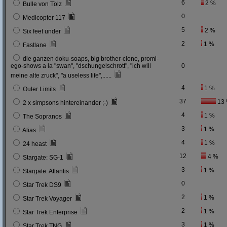
6
2 %
Bulle von Tölz
0
Medicopter 117
5
2 %
Six feet under
2
1 %
Fastlane
die ganzen doku-soaps, big brother-clone, promi-
ego-shows a la "swan", "dschungelschrott", "ich will
0
meine alte zruck", "a useless life",......
4
1 %
Outer Limits
37
13
2 x simpsons hintereinander ;-)
4
1 %
The Sopranos
3
1 %
Alias
4
1 %
24 heast
12
4 %
Stargate: SG-1
3
1 %
Stargate: Atlantis
0
Star Trek DS9
2
1 %
Star Trek Voyager
2
1 %
Star Trek Enterprise
3
1 %
Star Trek TNG