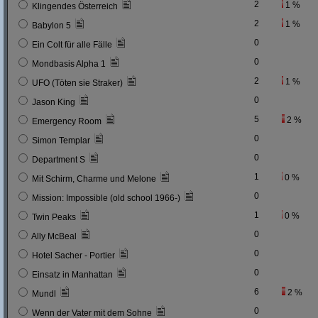
2
1 %
Klingendes Österreich
2
1 %
Babylon 5
0
Ein Colt für alle Fälle
0
Mondbasis Alpha 1
2
1 %
UFO (Töten sie Straker)
0
Jason King
5
2 %
Emergency Room
0
Simon Templar
0
Department S
1
0 %
Mit Schirm, Charme und Melone
0
Mission: Impossible (old school 1966-)
1
0 %
Twin Peaks
0
Ally McBeal
0
Hotel Sacher - Portier
0
Einsatz in Manhattan
6
2 %
Mundl
0
Wenn der Vater mit dem Sohne