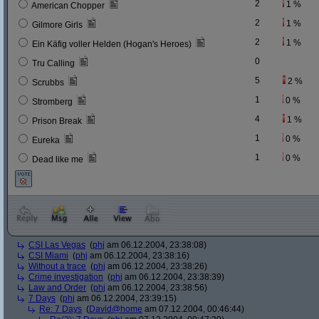
2
1 %
American Chopper
2
1 %
Gilmore Girls
2
1 %
Ein Käfig voller Helden (Hogan's Heroes)
0
Tru Calling
5
2 %
Scrubbs
1
0 %
Stromberg
4
1 %
Prison Break
1
0 %
Eureka
1
0 %
Dead like me
CSI Las Vegas
(
phj
am 06.12.2004, 23:38:08)
CSI Miami
(
phj
am 06.12.2004, 23:38:16)
Without a trace
(
phj
am 06.12.2004, 23:38:26)
Crime investigation
(
phj
am 06.12.2004, 23:38:39)
Law and Order
(
phj
am 06.12.2004, 23:38:56)
7 Days
(
phj
am 06.12.2004, 23:39:15)
Re: 7 Days
(
David@home
am 07.12.2004, 00:46:44)