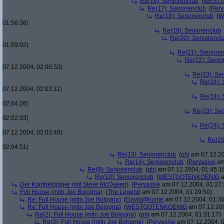
Re(16): Seniorenclub
(
WESTG
Re(17): Seniorenclub
(
Perv
Re(18): Seniorenclub
(
W
01:56:38)
Re(19): Seniorenclub
Re(20): Seniorencl
01:59:02)
Re(21): Seniore
Re(22): Senio
07.12.2004, 02:00:53)
Re(23): Se
Re(24): 
07.12.2004, 02:03:11)
Re(24): 
02:04:26)
Re(23): Se
02:02:03)
Re(24): 
07.12.2004, 02:03:40)
Re(25
02:04:51)
Re(13): Seniorenclub
(
phj
am 07.12.20
Re(14): Seniorenclub
(
Pervasive
am
Re(9): Seniorenclub
(
phj
am 07.12.2004, 01:45:1
Re(10): Seniorenclub
(
WESTGOTENKOENIG
a
Der Kopfgeldjäger (mit Steve McQueen)
(
Pervasive
am 07.12.2004, 01:27:
Full House (mitn Joe Bologna)
(
The Legend
am 07.12.2004, 01:29:50)
Re: Full House (mitn Joe Bologna)
(
David@home
am 07.12.2004, 01:30
Re: Full House (mitn Joe Bologna)
(
WESTGOTENKOENIG
am 07.12.200
Re(2): Full House (mitn Joe Bologna)
(
phj
am 07.12.2004, 01:31:17)
Re(3): Full House (mitn Joe Bologna)
(
Pervasive
am 07.12.2004, 0