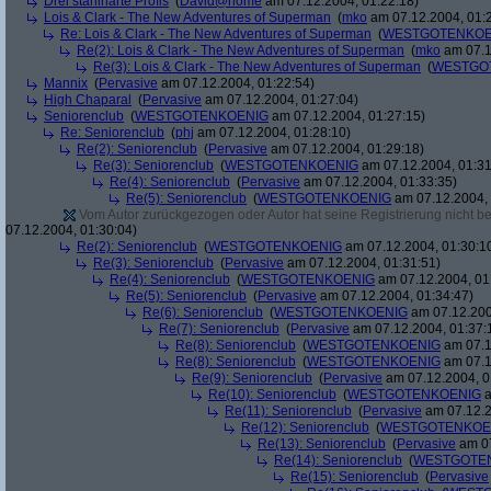
Drei stahlharte Profis
(
David@home
am 07.12.2004, 01:22:18)
Lois & Clark - The New Adventures of Superman
(
mko
am 07.12.2004, 01:
Re: Lois & Clark - The New Adventures of Superman
(
WESTGOTENKOE
Re(2): Lois & Clark - The New Adventures of Superman
(
mko
am 07.1
Re(3): Lois & Clark - The New Adventures of Superman
(
WESTGO
Mannix
(
Pervasive
am 07.12.2004, 01:22:54)
High Chaparal
(
Pervasive
am 07.12.2004, 01:27:04)
Seniorenclub
(
WESTGOTENKOENIG
am 07.12.2004, 01:27:15)
Re: Seniorenclub
(
phj
am 07.12.2004, 01:28:10)
Re(2): Seniorenclub
(
Pervasive
am 07.12.2004, 01:29:18)
Re(3): Seniorenclub
(
WESTGOTENKOENIG
am 07.12.2004, 01:31
Re(4): Seniorenclub
(
Pervasive
am 07.12.2004, 01:33:35)
Re(5): Seniorenclub
(
WESTGOTENKOENIG
am 07.12.2004, 
Vom Autor zurückgezogen oder Autor hat seine Registrierung nicht bes
07.12.2004, 01:30:04)
Re(2): Seniorenclub
(
WESTGOTENKOENIG
am 07.12.2004, 01:30:1
Re(3): Seniorenclub
(
Pervasive
am 07.12.2004, 01:31:51)
Re(4): Seniorenclub
(
WESTGOTENKOENIG
am 07.12.2004, 01
Re(5): Seniorenclub
(
Pervasive
am 07.12.2004, 01:34:47)
Re(6): Seniorenclub
(
WESTGOTENKOENIG
am 07.12.200
Re(7): Seniorenclub
(
Pervasive
am 07.12.2004, 01:37:
Re(8): Seniorenclub
(
WESTGOTENKOENIG
am 07.1
Re(8): Seniorenclub
(
WESTGOTENKOENIG
am 07.1
Re(9): Seniorenclub
(
Pervasive
am 07.12.2004, 0
Re(10): Seniorenclub
(
WESTGOTENKOENIG
a
Re(11): Seniorenclub
(
Pervasive
am 07.12.2
Re(12): Seniorenclub
(
WESTGOTENKOE
Re(13): Seniorenclub
(
Pervasive
am 07
Re(14): Seniorenclub
(
WESTGOTE
Re(15): Seniorenclub
(
Pervasive