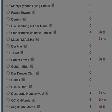
0
Monty Pythons Flying Circus
0
Fawlty Towers
0
Derrick
0
Die Sendung mit der Maus
1
0 %
Eine schrecklich nette Familie
2
1 %
Mash ( M.A.S.H.)
0
Der Alte
0
Tatort
1
0 %
Parker Lewis
0
Golden Girls
0
Der Denver Clan
0
Dallas
0
Dick & Doof
4
1 %
Desperate Housewives!
6
2 %
OC. California
1
0 %
ungeklärte Morde