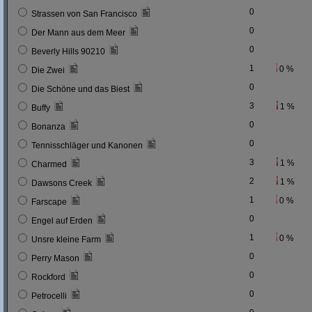
0
Strassen von San Francisco
0
Der Mann aus dem Meer
0
Beverly Hills 90210
1
0 %
Die Zwei
0
Die Schöne und das Biest
3
1 %
Buffy
0
Bonanza
0
Tennisschläger und Kanonen
3
1 %
Charmed
2
1 %
Dawsons Creek
1
0 %
Farscape
0
Engel auf Erden
1
0 %
Unsre kleine Farm
0
Perry Mason
0
Rockford
0
Petrocelli