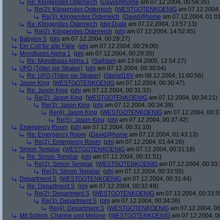
Re: Klingendes Österreich
(
David@home
am 07.12.2004, 00:58:35)
Re(2): Klingendes Österreich
(
WESTGOTENKOENIG
am 07.12.2004,
Re(3): Klingendes Österreich
(
David@home
am 07.12.2004, 01:01
Re: Klingendes Österreich
(
der.Dude
am 07.12.2004, 13:57:13)
Re(2): Klingendes Österreich
(
phj
am 07.12.2004, 14:52:45)
Babylon 5
(
phj
am 07.12.2004, 00:28:27)
Ein Colt für alle Fälle
(
phj
am 07.12.2004, 00:29:00)
Mondbasis Alpha 1
(
phj
am 07.12.2004, 00:29:35)
Re: Mondbasis Alpha 1
(
Sajhtam
am 13.04.2005, 12:54:27)
UFO (Töten sie Straker)
(
phj
am 07.12.2004, 00:30:04)
Re: UFO (Töten sie Straker)
(
Starlet16V
am 08.12.2004, 11:00:56)
Jason King
(
WESTGOTENKOENIG
am 07.12.2004, 00:30:47)
Re: Jason King
(
phj
am 07.12.2004, 00:31:32)
Re(2): Jason King
(
WESTGOTENKOENIG
am 07.12.2004, 00:34:21)
Re(3): Jason King
(
phj
am 07.12.2004, 00:34:39)
Re(4): Jason King
(
WESTGOTENKOENIG
am 07.12.2004, 00:3
Re(5): Jason King
(
phj
am 07.12.2004, 00:37:42)
Emergency Room
(
phj
am 07.12.2004, 00:31:10)
Re: Emergency Room
(
David@home
am 07.12.2004, 01:43:13)
Re(2): Emergency Room
(
phj
am 07.12.2004, 01:44:26)
Simon Templar
(
WESTGOTENKOENIG
am 07.12.2004, 00:31:18)
Re: Simon Templar
(
phj
am 07.12.2004, 00:31:51)
Re(2): Simon Templar
(
WESTGOTENKOENIG
am 07.12.2004, 00:33:
Re(3): Simon Templar
(
phj
am 07.12.2004, 00:33:55)
Department S
(
WESTGOTENKOENIG
am 07.12.2004, 00:31:44)
Re: Department S
(
phj
am 07.12.2004, 00:32:49)
Re(2): Department S
(
WESTGOTENKOENIG
am 07.12.2004, 00:33:5
Re(3): Department S
(
phj
am 07.12.2004, 00:34:26)
Re(4): Department S
(
WESTGOTENKOENIG
am 07.12.2004, 00
Mit Schirm, Charme und Melone
(
WESTGOTENKOENIG
am 07.12.2004, 0