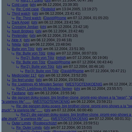
Re(2): 7 Days
(
phj
am 07.12.2004, 00:47:39)
Cold case
(
phj
am 06.12.2004, 23:39:30)
Re: Cold case
(
Testpilot
am 13.04.2005, 13:19:27)
Third watch
(
phj
am 06.12.2004, 23:41:41)
Re: Third watch
(
David@home
am 07.12.2004, 01:05:20)
Dark Angel
(
phj
am 06.12.2004, 23:41:56)
Crossing Jordan
(
phj
am 06.12.2004, 23:42:18)
Nash Bridges
(
phj
am 06.12.2004, 23:42:48)
Pretender
(
phj
am 06.12.2004, 23:43:10)
Akte X
(
phj
am 06.12.2004, 23:46:18)
Nikita
(
phj
am 06.12.2004, 23:48:04)
Bulle von Tölz
(
phj
am 06.12.2004, 23:51:30)
Re: Bulle von Tölz
(
mko
am 07.12.2004, 00:07:03)
Re(2): Bulle von Tölz
(
mIstA
am 07.12.2004, 00:19:06)
Re: Bulle von Tölz
(
David@home
am 07.12.2004, 00:43:44)
Re(2): Bulle von Tölz
(
phj
am 07.12.2004, 00:46:16)
Re(3): Bulle von Tölz
(
David@home
am 07.12.2004, 00:47:21)
Medicopter 117
(
phj
am 06.12.2004, 23:52:20)
Six feet under
(
phj
am 06.12.2004, 23:53:04)
Re: Lieblings 45 Minuten Serien
(
WESTGOTENKOENIG
am 06.12.2004, 2
Re(2): Lieblings 45 Minuten Serien
(
phj
am 06.12.2004, 23:55:57)
Fastlane
(
phj
am 06.12.2004, 23:55:34)
die ganzen doku-soaps, big brother-clone, promi-ego-shows a la "swan", "dsc
"a useless life",......
(
WESTGOTENKOENIG
am 06.12.2004, 23:59:21)
Re: die ganzen doku-soaps, big brother-clone, promi-ego-shows a la "swan
zruck", "a useless life",......
(
phj
am 07.12.2004, 00:00:49)
Re(2): die ganzen doku-soaps, big brother-clone, promi-ego-shows a la
alte zruck", "a useless life",......
(
WESTGOTENKOENIG
am 07.12.2004, 00:01:31)
Outer Limits
(
Rostgeschützt
am 06.12.2004, 23:59:51)
Re: Outer Limits
(
phj
am 07.12.2004, 00:15:03)