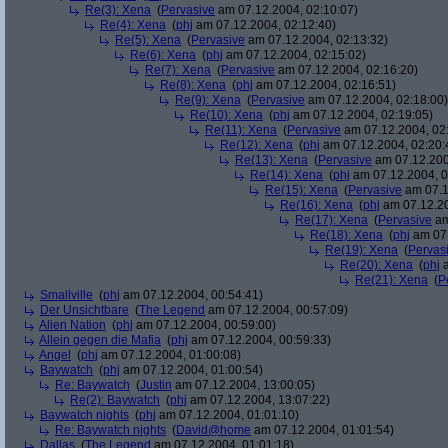
Re(3): Xena
(
Pervasive
am 07.12.2004, 02:10:07)
Re(4): Xena
(
phj
am 07.12.2004, 02:12:40)
Re(5): Xena
(
Pervasive
am 07.12.2004, 02:13:32)
Re(6): Xena
(
phj
am 07.12.2004, 02:15:02)
Re(7): Xena
(
Pervasive
am 07.12.2004, 02:16:20)
Re(8): Xena
(
phj
am 07.12.2004, 02:16:51)
Re(9): Xena
(
Pervasive
am 07.12.2004, 02:18:00)
Re(10): Xena
(
phj
am 07.12.2004, 02:19:05)
Re(11): Xena
(
Pervasive
am 07.12.2004, 02
Re(12): Xena
(
phj
am 07.12.2004, 02:20:
Re(13): Xena
(
Pervasive
am 07.12.200
Re(14): Xena
(
phj
am 07.12.2004, 0
Re(15): Xena
(
Pervasive
am 07.1
Re(16): Xena
(
phj
am 07.12.20
Re(17): Xena
(
Pervasive
am
Re(18): Xena
(
phj
am 07.
Re(19): Xena
(
Pervas
Re(20): Xena
(
phj
a
Re(21): Xena
(
P
Smallville
(
phj
am 07.12.2004, 00:54:41)
Der Unsichtbare
(
The Legend
am 07.12.2004, 00:57:09)
Alien Nation
(
phj
am 07.12.2004, 00:59:00)
Allein gegen die Mafia
(
phj
am 07.12.2004, 00:59:33)
Angel
(
phj
am 07.12.2004, 01:00:08)
Baywatch
(
phj
am 07.12.2004, 01:00:54)
Re: Baywatch
(
Justin
am 07.12.2004, 13:00:05)
Re(2): Baywatch
(
phj
am 07.12.2004, 13:07:22)
Baywatch nights
(
phj
am 07.12.2004, 01:01:10)
Re: Baywatch nights
(
David@home
am 07.12.2004, 01:01:54)
Dallas
(
The Legend
am 07.12.2004, 01:01:18)