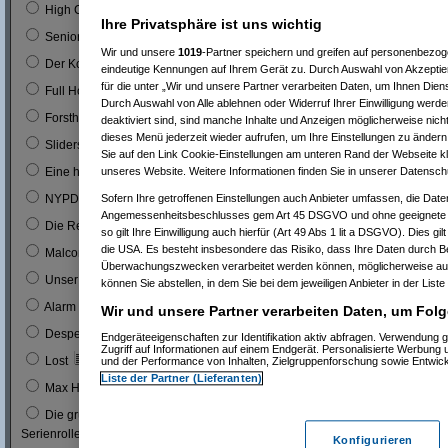
0
High Chaparal
Ihre Privatsphäre ist uns wichtig
0
Seniorenclub
Wir und unsere
1019
-Partner speichern und greifen auf personenbezo
0
Der Kopfgeldjäger (mit Steve McQueen)
eindeutige Kennungen auf Ihrem Gerät zu. Durch Auswahl von Akzeptier
für die unter „Wir und unsere Partner verarbeiten Daten, um Ihnen Dien
0
Full House (mitn Joe Bologna)
Durch Auswahl von Alle ablehnen oder Widerruf Ihrer Einwilligung werde
0
Forsthaus Falkenau
deaktiviert sind, sind manche Inhalte und Anzeigen möglicherweise nicht
dieses Menü jederzeit wieder aufrufen, um Ihre Einstellungen zu ändern 
1
0 %
Sliders
Sie auf den Link Cookie-Einstellungen am unteren Rand der Webseite kli
1
0 %
unseres Website. Weitere Informationen finden Sie in unserer Datensch
Eine himmlische Familie
0
Sofern Ihre getroffenen Einstellungen auch Anbieter umfassen, die Daten
NYPD Blue
Angemessenheitsbeschlusses gem Art 45 DSGVO und ohne geeignete G
0
Die Rettungsflieger
so gilt Ihre Einwilligung auch hierfür (Art 49 Abs 1 lit a DSGVO). Dies gi
die USA. Es besteht insbesondere das Risiko, dass Ihre Daten durch B
9
3 %
Malcom
Überwachungszwecken verarbeitet werden können, möglicherweise auc
0
Unser Charly
können Sie abstellen, in dem Sie bei dem jeweiligen Anbieter in der Liste
0
Alarm für Cobra 11
Wir und unsere Partner verarbeiten Daten, um Folg
3
1 %
Desperate Housewives
Endgeräteeigenschaften zur Identifikation aktiv abfragen. Verwendung 
Zugriff auf Informationen auf einem Endgerät. Personalisierte Werbung
7
3 %
Lost
und der Performance von Inhalten, Zielgruppenforschung sowie Entwic
Liste der Partner (Lieferanten)
1
0 %
Max Headroom
Die grüne Hornisse (Bruce Lee´s erste
0
Serienrolle...)
Konfigurieren