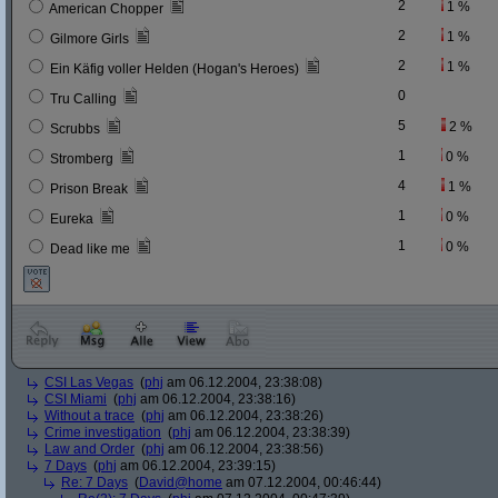
2
1 %
American Chopper
2
1 %
Gilmore Girls
2
1 %
Ein Käfig voller Helden (Hogan's Heroes)
0
Tru Calling
5
2 %
Scrubbs
1
0 %
Stromberg
4
1 %
Prison Break
1
0 %
Eureka
1
0 %
Dead like me
CSI Las Vegas
(
phj
am 06.12.2004, 23:38:08)
CSI Miami
(
phj
am 06.12.2004, 23:38:16)
Without a trace
(
phj
am 06.12.2004, 23:38:26)
Crime investigation
(
phj
am 06.12.2004, 23:38:39)
Law and Order
(
phj
am 06.12.2004, 23:38:56)
7 Days
(
phj
am 06.12.2004, 23:39:15)
Re: 7 Days
(
David@home
am 07.12.2004, 00:46:44)