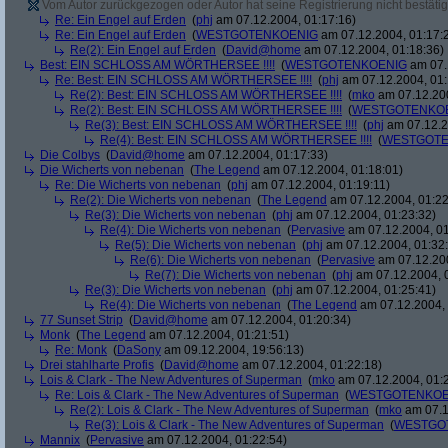
Vom Autor zurückgezogen oder Autor hat seine Registrierung nicht bestätig
Re: Ein Engel auf Erden
(
phj
am 07.12.2004, 01:17:16)
Re: Ein Engel auf Erden
(
WESTGOTENKOENIG
am 07.12.2004, 01:17:
Re(2): Ein Engel auf Erden
(
David@home
am 07.12.2004, 01:18:36)
Best: EIN SCHLOSS AM WÖRTHERSEE !!!!
(
WESTGOTENKOENIG
am 07.
Re: Best: EIN SCHLOSS AM WÖRTHERSEE !!!!
(
phj
am 07.12.2004, 01:
Re(2): Best: EIN SCHLOSS AM WÖRTHERSEE !!!!
(
mko
am 07.12.200
Re(2): Best: EIN SCHLOSS AM WÖRTHERSEE !!!!
(
WESTGOTENKO
Re(3): Best: EIN SCHLOSS AM WÖRTHERSEE !!!!
(
phj
am 07.12.2
Re(4): Best: EIN SCHLOSS AM WÖRTHERSEE !!!!
(
WESTGOTE
Die Colbys
(
David@home
am 07.12.2004, 01:17:33)
Die Wicherts von nebenan
(
The Legend
am 07.12.2004, 01:18:01)
Re: Die Wicherts von nebenan
(
phj
am 07.12.2004, 01:19:11)
Re(2): Die Wicherts von nebenan
(
The Legend
am 07.12.2004, 01:22
Re(3): Die Wicherts von nebenan
(
phj
am 07.12.2004, 01:23:32)
Re(4): Die Wicherts von nebenan
(
Pervasive
am 07.12.2004, 01
Re(5): Die Wicherts von nebenan
(
phj
am 07.12.2004, 01:32
Re(6): Die Wicherts von nebenan
(
Pervasive
am 07.12.200
Re(7): Die Wicherts von nebenan
(
phj
am 07.12.2004, 
Re(3): Die Wicherts von nebenan
(
phj
am 07.12.2004, 01:25:41)
Re(4): Die Wicherts von nebenan
(
The Legend
am 07.12.2004, 
77 Sunset Strip
(
David@home
am 07.12.2004, 01:20:34)
Monk
(
The Legend
am 07.12.2004, 01:21:51)
Re: Monk
(
DaSony
am 09.12.2004, 19:56:13)
Drei stahlharte Profis
(
David@home
am 07.12.2004, 01:22:18)
Lois & Clark - The New Adventures of Superman
(
mko
am 07.12.2004, 01:
Re: Lois & Clark - The New Adventures of Superman
(
WESTGOTENKOE
Re(2): Lois & Clark - The New Adventures of Superman
(
mko
am 07.1
Re(3): Lois & Clark - The New Adventures of Superman
(
WESTGO
Mannix
(
Pervasive
am 07.12.2004, 01:22:54)