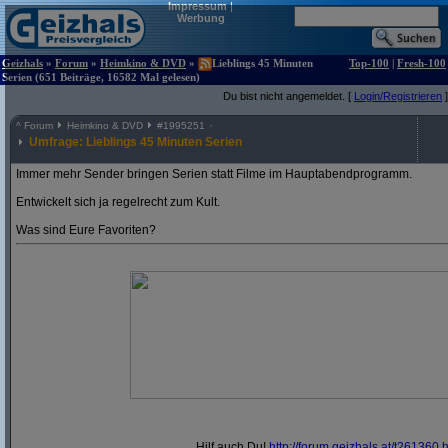
Impressum
|
Werbung
Geizhals
»
Forum
»
Heimkino & DVD
»
Lieblings 45 Minuten
Top-100
|
Fresh-100
Serien (651 Beiträge, 16582 Mal gelesen)
Du bist nicht angemeldet. [
Login/Registrieren
]
^
Forum
Heimkino & DVD
#
1995251
Umfrage: Lieblings 45 Minuten Serien
Immer mehr Sender bringen Serien statt Filme im Hauptabendprogramm.
Entwickelt sich ja regelrecht zum Kult.
Was sind Eure Favoriten?
Hilf auch Du!
http:/
/
forum.geizhals.at/
t261360.h