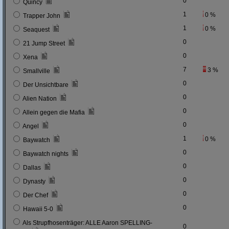
0
Quincy
1
0 %
Trapper John
1
0 %
Seaquest
0
21 Jump Street
0
Xena
7
3 %
Smallville
0
Der Unsichtbare
0
Alien Nation
0
Allein gegen die Mafia
0
Angel
1
0 %
Baywatch
0
Baywatch nights
0
Dallas
0
Dynasty
0
Der Chef
0
Hawaii 5-0
Als Strupfhosenträger: ALLE Aaron SPELLING-
0