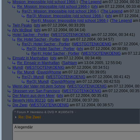
Mission: Impossible (old school 1966-)
(
The Legend
am 07.12.2004, 00:32
Re: Mission: Impossible (old school 1966-)
(
phj
am 07.12.2004, 00:33:4
Re(2): Mission: Impossible (old school 1966-)
(
The Legend
am 07.12.
Re(3): Mission: Impossible (old school 1966-)
(
phj
am 07.12.2004, 
Re(4): Mission: Impossible (old school 1966-)
(
The Legend
am 0
Twin Peaks
(
phj
am 07.12.2004, 00:33:20)
Ally McBeal
(
phj
am 07.12.2004, 00:34:14)
Hotel Sacher - Portier
(
WESTGOTENKOENIG
am 07.12.2004, 00:34:41)
Re: Hotel Sacher - Portier
(
phj
am 07.12.2004, 00:34:57)
Re(2): Hotel Sacher - Portier
(
WESTGOTENKOENIG
am 07.12.2004, 
Re(3): Hotel Sacher - Portier
(
phj
am 07.12.2004, 00:38:08)
Re(4): Hotel Sacher - Portier
(
WESTGOTENKOENIG
am 07.12.2
Einsatz in Manhattan
(
phj
am 07.12.2004, 00:34:49)
Re: Einsatz in Manhattan
(
Sajhtam
am 13.04.2005, 12:55:04)
Mundl
(
WESTGOTENKOENIG
am 07.12.2004, 00:34:51)
Re: Mundl
(
David@home
am 07.12.2004, 00:39:05)
Re(2): Mundl
(
WESTGOTENKOENIG
am 07.12.2004, 00:41:42)
Re(3): Mundl
(
David@home
am 07.12.2004, 00:42:53)
Wenn der Vater mit dem Sohne
(
WESTGOTENKOENIG
am 07.12.2004, 00:
Strassen von San Francisco
(
WESTGOTENKOENIG
am 07.12.2004, 00:35
Der Mann aus dem Meer
(
phj
am 07.12.2004, 00:35:43)
Beverly Hills 90210
(
phj
am 07.12.2004, 00:37:20)
Die Zwei
(
WESTGOTENKOENIG
am 07.12.2004, 00:38:57)
^
Forum
Heimkino & DVD
#
1995478
Re: Die Zwei
A legendär