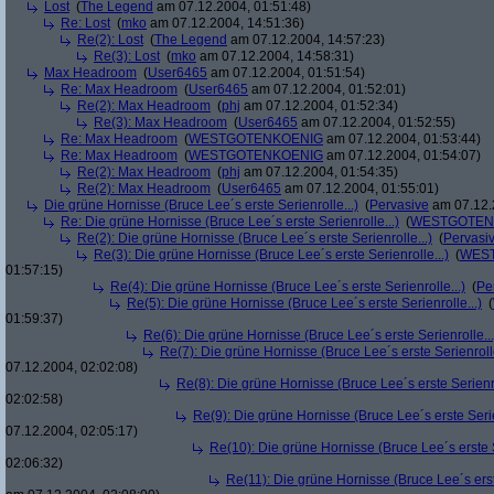
Lost
(
The Legend
am 07.12.2004, 01:51:48)
Re: Lost
(
mko
am 07.12.2004, 14:51:36)
Re(2): Lost
(
The Legend
am 07.12.2004, 14:57:23)
Re(3): Lost
(
mko
am 07.12.2004, 14:58:31)
Max Headroom
(
User6465
am 07.12.2004, 01:51:54)
Re: Max Headroom
(
User6465
am 07.12.2004, 01:52:01)
Re(2): Max Headroom
(
phj
am 07.12.2004, 01:52:34)
Re(3): Max Headroom
(
User6465
am 07.12.2004, 01:52:55)
Re: Max Headroom
(
WESTGOTENKOENIG
am 07.12.2004, 01:53:44)
Re: Max Headroom
(
WESTGOTENKOENIG
am 07.12.2004, 01:54:07)
Re(2): Max Headroom
(
phj
am 07.12.2004, 01:54:35)
Re(2): Max Headroom
(
User6465
am 07.12.2004, 01:55:01)
Die grüne Hornisse (Bruce Lee´s erste Serienrolle...)
(
Pervasive
am 07.12.
Re: Die grüne Hornisse (Bruce Lee´s erste Serienrolle...)
(
WESTGOTEN
Re(2): Die grüne Hornisse (Bruce Lee´s erste Serienrolle...)
(
Pervasi
Re(3): Die grüne Hornisse (Bruce Lee´s erste Serienrolle...)
(
WES
01:57:15)
Re(4): Die grüne Hornisse (Bruce Lee´s erste Serienrolle...)
(
Pe
Re(5): Die grüne Hornisse (Bruce Lee´s erste Serienrolle...)
(
01:59:37)
Re(6): Die grüne Hornisse (Bruce Lee´s erste Serienrolle...
Re(7): Die grüne Hornisse (Bruce Lee´s erste Serienrolle
07.12.2004, 02:02:08)
Re(8): Die grüne Hornisse (Bruce Lee´s erste Serienro
02:02:58)
Re(9): Die grüne Hornisse (Bruce Lee´s erste Serie
07.12.2004, 02:05:17)
Re(10): Die grüne Hornisse (Bruce Lee´s erste S
02:06:32)
Re(11): Die grüne Hornisse (Bruce Lee´s erste