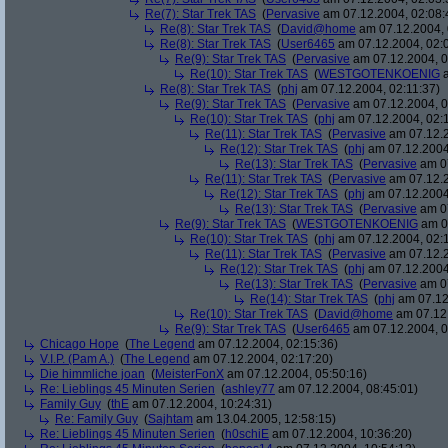
Re(7): Star Trek TAS
(
Pervasive
am 07.12.2004, 02:08:
Re(8): Star Trek TAS
(
David@home
am 07.12.2004, 
Re(8): Star Trek TAS
(
User6465
am 07.12.2004, 02:
Re(9): Star Trek TAS
(
Pervasive
am 07.12.2004, 0
Re(10): Star Trek TAS
(
WESTGOTENKOENIG
a
Re(8): Star Trek TAS
(
phj
am 07.12.2004, 02:11:37)
Re(9): Star Trek TAS
(
Pervasive
am 07.12.2004, 0
Re(10): Star Trek TAS
(
phj
am 07.12.2004, 02:
Re(11): Star Trek TAS
(
Pervasive
am 07.12.2
Re(12): Star Trek TAS
(
phj
am 07.12.2004
Re(13): Star Trek TAS
(
Pervasive
am 07
Re(11): Star Trek TAS
(
Pervasive
am 07.12.2
Re(12): Star Trek TAS
(
phj
am 07.12.2004
Re(13): Star Trek TAS
(
Pervasive
am 07
Re(9): Star Trek TAS
(
WESTGOTENKOENIG
am 07
Re(10): Star Trek TAS
(
phj
am 07.12.2004, 02:
Re(11): Star Trek TAS
(
Pervasive
am 07.12.2
Re(12): Star Trek TAS
(
phj
am 07.12.2004
Re(13): Star Trek TAS
(
Pervasive
am 07
Re(14): Star Trek TAS
(
phj
am 07.12
Re(10): Star Trek TAS
(
David@home
am 07.12.
Re(9): Star Trek TAS
(
User6465
am 07.12.2004, 0
Chicago Hope
(
The Legend
am 07.12.2004, 02:15:36)
V.I.P. (Pam A.)
(
The Legend
am 07.12.2004, 02:17:20)
Die himmliche joan
(
MeisterFonX
am 07.12.2004, 05:50:16)
Re: Lieblings 45 Minuten Serien
(
ashley77
am 07.12.2004, 08:45:01)
Family Guy
(
thE
am 07.12.2004, 10:24:31)
Re: Family Guy
(
Sajhtam
am 13.04.2005, 12:58:15)
Re: Lieblings 45 Minuten Serien
(
h0schiE
am 07.12.2004, 10:36:20)