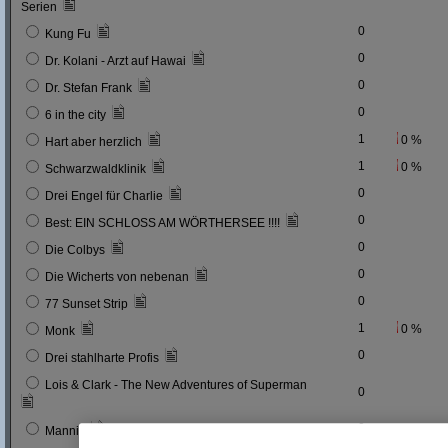
Serien
0
Kung Fu
0
Dr. Kolani - Arzt auf Hawai
0
Dr. Stefan Frank
0
6 in the city
1
0 %
Hart aber herzlich
1
0 %
Schwarzwaldklinik
0
Drei Engel für Charlie
0
Best: EIN SCHLOSS AM WÖRTHERSEE !!!!
0
Die Colbys
0
Die Wicherts von nebenan
0
77 Sunset Strip
1
0 %
Monk
0
Drei stahlharte Profis
Lois & Clark - The New Adventures of Superman
0
0
Mannix