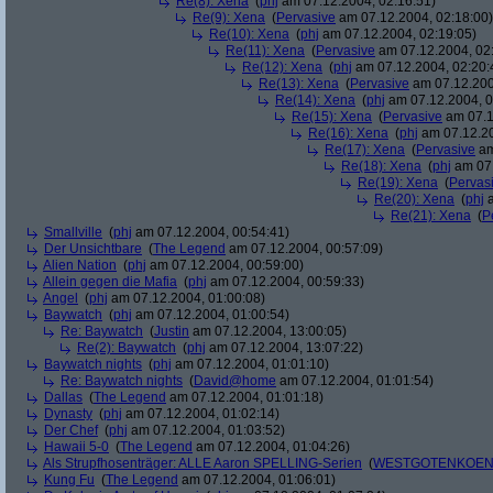
Re(8): Xena
(
phj
am 07.12.2004, 02:16:51)
Re(9): Xena
(
Pervasive
am 07.12.2004, 02:18:00)
Re(10): Xena
(
phj
am 07.12.2004, 02:19:05)
Re(11): Xena
(
Pervasive
am 07.12.2004, 02
Re(12): Xena
(
phj
am 07.12.2004, 02:20:
Re(13): Xena
(
Pervasive
am 07.12.200
Re(14): Xena
(
phj
am 07.12.2004, 0
Re(15): Xena
(
Pervasive
am 07.1
Re(16): Xena
(
phj
am 07.12.20
Re(17): Xena
(
Pervasive
am
Re(18): Xena
(
phj
am 07.
Re(19): Xena
(
Pervas
Re(20): Xena
(
phj
a
Re(21): Xena
(
P
Smallville
(
phj
am 07.12.2004, 00:54:41)
Der Unsichtbare
(
The Legend
am 07.12.2004, 00:57:09)
Alien Nation
(
phj
am 07.12.2004, 00:59:00)
Allein gegen die Mafia
(
phj
am 07.12.2004, 00:59:33)
Angel
(
phj
am 07.12.2004, 01:00:08)
Baywatch
(
phj
am 07.12.2004, 01:00:54)
Re: Baywatch
(
Justin
am 07.12.2004, 13:00:05)
Re(2): Baywatch
(
phj
am 07.12.2004, 13:07:22)
Baywatch nights
(
phj
am 07.12.2004, 01:01:10)
Re: Baywatch nights
(
David@home
am 07.12.2004, 01:01:54)
Dallas
(
The Legend
am 07.12.2004, 01:01:18)
Dynasty
(
phj
am 07.12.2004, 01:02:14)
Der Chef
(
phj
am 07.12.2004, 01:03:52)
Hawaii 5-0
(
The Legend
am 07.12.2004, 01:04:26)
Als Strupfhosenträger: ALLE Aaron SPELLING-Serien
(
WESTGOTENKOEN
Kung Fu
(
The Legend
am 07.12.2004, 01:06:01)