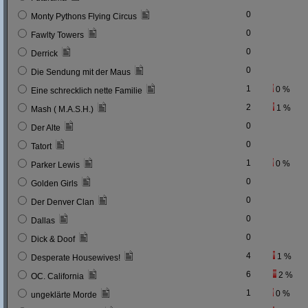
0
Monty Pythons Flying Circus
0
Fawlty Towers
0
Derrick
0
Die Sendung mit der Maus
1
0 %
Eine schrecklich nette Familie
2
1 %
Mash ( M.A.S.H.)
0
Der Alte
0
Tatort
1
0 %
Parker Lewis
0
Golden Girls
0
Der Denver Clan
0
Dallas
0
Dick & Doof
4
1 %
Desperate Housewives!
6
2 %
OC. California
1
0 %
ungeklärte Morde