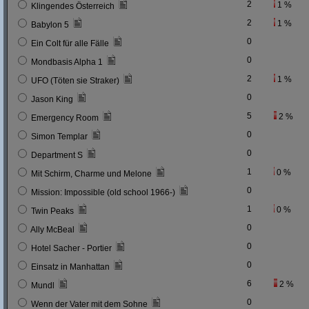
2
1 %
Klingendes Österreich
2
1 %
Babylon 5
0
Ein Colt für alle Fälle
0
Mondbasis Alpha 1
2
1 %
UFO (Töten sie Straker)
0
Jason King
5
2 %
Emergency Room
0
Simon Templar
0
Department S
1
0 %
Mit Schirm, Charme und Melone
0
Mission: Impossible (old school 1966-)
1
0 %
Twin Peaks
0
Ally McBeal
0
Hotel Sacher - Portier
0
Einsatz in Manhattan
6
2 %
Mundl
0
Wenn der Vater mit dem Sohne