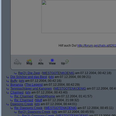
Hilf auch Du!
http:/
/
forum.geizhals.at/
t261
Re(2): Die Zwei
(
WESTGOTENKOENIG
am 07.12.2004, 00:42:18)
Die Schöne und das Biest
(
phj
am 07.12.2004, 00:39:21)
Buffy
(
phj
am 07.12.2004, 00:42:16)
Bonanza
(
The Legend
am 07.12.2004, 00:42:29)
Tennisschläger und Kanonen
(
WESTGOTENKOENIG
am 07.12.2004, 00:4
Charmed
(
phj
am 07.12.2004, 00:43:40)
Re: Charmed
(
David@home
am 07.12.2004, 01:41:57)
Re: Charmed
(
Wuff
am 07.12.2004, 21:08:32)
Dawsons Creek
(
phj
am 07.12.2004, 00:44:01)
Re: Dawsons Creek
(
WESTGOTENKOENIG
am 07.12.2004, 00:45:11)
Re(2): Dawsons Creek
(
phj
am 07.12.2004, 00:45:55)
Re(3): Dawsons Creek
(
WESTGOTENKOENIG
am 07.12.2004, 00