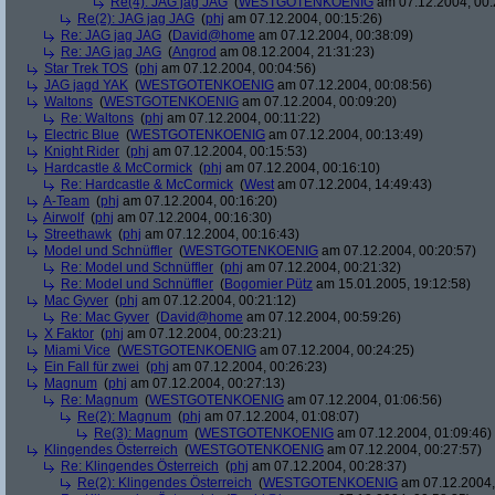
Re(4): JAG jag JAG
(
WESTGOTENKOENIG
am 07.12.2004, 00:
Re(2): JAG jag JAG
(
phj
am 07.12.2004, 00:15:26)
Re: JAG jag JAG
(
David@home
am 07.12.2004, 00:38:09)
Re: JAG jag JAG
(
Angrod
am 08.12.2004, 21:31:23)
Star Trek TOS
(
phj
am 07.12.2004, 00:04:56)
JAG jagd YAK
(
WESTGOTENKOENIG
am 07.12.2004, 00:08:56)
Waltons
(
WESTGOTENKOENIG
am 07.12.2004, 00:09:20)
Re: Waltons
(
phj
am 07.12.2004, 00:11:22)
Electric Blue
(
WESTGOTENKOENIG
am 07.12.2004, 00:13:49)
Knight Rider
(
phj
am 07.12.2004, 00:15:53)
Hardcastle & McCormick
(
phj
am 07.12.2004, 00:16:10)
Re: Hardcastle & McCormick
(
West
am 07.12.2004, 14:49:43)
A-Team
(
phj
am 07.12.2004, 00:16:20)
Airwolf
(
phj
am 07.12.2004, 00:16:30)
Streethawk
(
phj
am 07.12.2004, 00:16:43)
Model und Schnüffler
(
WESTGOTENKOENIG
am 07.12.2004, 00:20:57)
Re: Model und Schnüffler
(
phj
am 07.12.2004, 00:21:32)
Re: Model und Schnüffler
(
Bogomier Pütz
am 15.01.2005, 19:12:58)
Mac Gyver
(
phj
am 07.12.2004, 00:21:12)
Re: Mac Gyver
(
David@home
am 07.12.2004, 00:59:26)
X Faktor
(
phj
am 07.12.2004, 00:23:21)
Miami Vice
(
WESTGOTENKOENIG
am 07.12.2004, 00:24:25)
Ein Fall für zwei
(
phj
am 07.12.2004, 00:26:23)
Magnum
(
phj
am 07.12.2004, 00:27:13)
Re: Magnum
(
WESTGOTENKOENIG
am 07.12.2004, 01:06:56)
Re(2): Magnum
(
phj
am 07.12.2004, 01:08:07)
Re(3): Magnum
(
WESTGOTENKOENIG
am 07.12.2004, 01:09:46)
Klingendes Österreich
(
WESTGOTENKOENIG
am 07.12.2004, 00:27:57)
Re: Klingendes Österreich
(
phj
am 07.12.2004, 00:28:37)
Re(2): Klingendes Österreich
(
WESTGOTENKOENIG
am 07.12.2004,