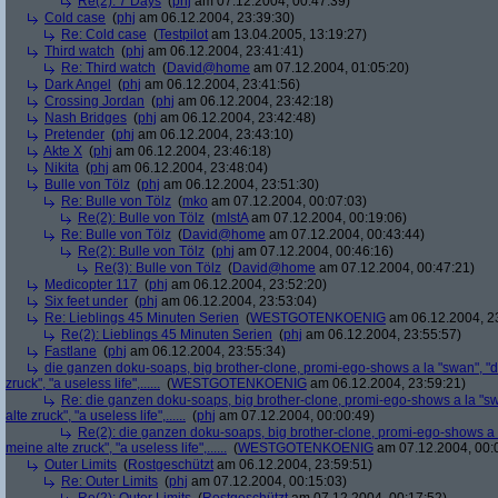
Re(2): 7 Days
(
phj
am 07.12.2004, 00:47:39)
Cold case
(
phj
am 06.12.2004, 23:39:30)
Re: Cold case
(
Testpilot
am 13.04.2005, 13:19:27)
Third watch
(
phj
am 06.12.2004, 23:41:41)
Re: Third watch
(
David@home
am 07.12.2004, 01:05:20)
Dark Angel
(
phj
am 06.12.2004, 23:41:56)
Crossing Jordan
(
phj
am 06.12.2004, 23:42:18)
Nash Bridges
(
phj
am 06.12.2004, 23:42:48)
Pretender
(
phj
am 06.12.2004, 23:43:10)
Akte X
(
phj
am 06.12.2004, 23:46:18)
Nikita
(
phj
am 06.12.2004, 23:48:04)
Bulle von Tölz
(
phj
am 06.12.2004, 23:51:30)
Re: Bulle von Tölz
(
mko
am 07.12.2004, 00:07:03)
Re(2): Bulle von Tölz
(
mIstA
am 07.12.2004, 00:19:06)
Re: Bulle von Tölz
(
David@home
am 07.12.2004, 00:43:44)
Re(2): Bulle von Tölz
(
phj
am 07.12.2004, 00:46:16)
Re(3): Bulle von Tölz
(
David@home
am 07.12.2004, 00:47:21)
Medicopter 117
(
phj
am 06.12.2004, 23:52:20)
Six feet under
(
phj
am 06.12.2004, 23:53:04)
Re: Lieblings 45 Minuten Serien
(
WESTGOTENKOENIG
am 06.12.2004, 2
Re(2): Lieblings 45 Minuten Serien
(
phj
am 06.12.2004, 23:55:57)
Fastlane
(
phj
am 06.12.2004, 23:55:34)
die ganzen doku-soaps, big brother-clone, promi-ego-shows a la "swan", "ds
zruck", "a useless life",......
(
WESTGOTENKOENIG
am 06.12.2004, 23:59:21)
Re: die ganzen doku-soaps, big brother-clone, promi-ego-shows a la "swa
alte zruck", "a useless life",......
(
phj
am 07.12.2004, 00:00:49)
Re(2): die ganzen doku-soaps, big brother-clone, promi-ego-shows a la
meine alte zruck", "a useless life",......
(
WESTGOTENKOENIG
am 07.12.2004, 00:
Outer Limits
(
Rostgeschützt
am 06.12.2004, 23:59:51)
Re: Outer Limits
(
phj
am 07.12.2004, 00:15:03)