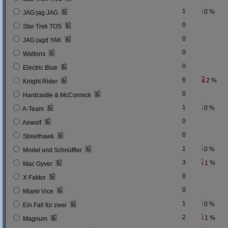
1
0 %
JAG jag JAG
0
Star Trek TOS
0
JAG jagd YAK
0
Waltons
0
Electric Blue
6
2 %
Knight Rider
0
Hardcastle & McCormick
1
0 %
A-Team
0
Airwolf
0
Streethawk
1
0 %
Model und Schnüffler
3
1 %
Mac Gyver
0
X Faktor
0
Miami Vice
1
0 %
Ein Fall für zwei
2
1 %
Magnum