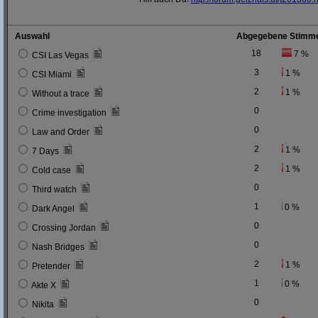
Auswahl
Abgegebene Stimm
18
7 %
CSI Las Vegas
3
1 %
CSI Miami
2
1 %
Without a trace
0
Crime investigation
0
Law and Order
2
1 %
7 Days
2
1 %
Cold case
0
Third watch
1
0 %
Dark Angel
0
Crossing Jordan
0
Nash Bridges
2
1 %
Pretender
1
0 %
Akte X
0
Nikita