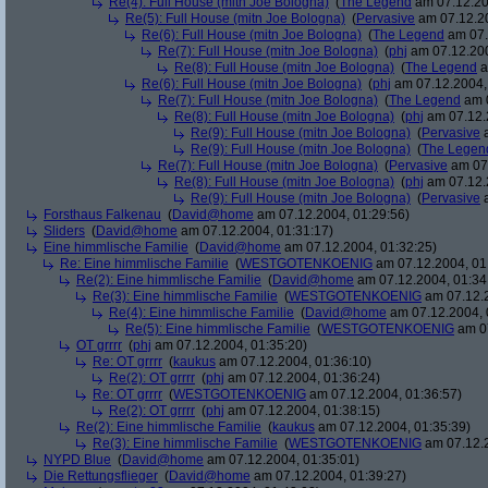
Re(4): Full House (mitn Joe Bologna)
(
The Legend
am 07.12.20
Re(5): Full House (mitn Joe Bologna)
(
Pervasive
am 07.12.20
Re(6): Full House (mitn Joe Bologna)
(
The Legend
am 07.
Re(7): Full House (mitn Joe Bologna)
(
phj
am 07.12.200
Re(8): Full House (mitn Joe Bologna)
(
The Legend
a
Re(6): Full House (mitn Joe Bologna)
(
phj
am 07.12.2004,
Re(7): Full House (mitn Joe Bologna)
(
The Legend
am 0
Re(8): Full House (mitn Joe Bologna)
(
phj
am 07.12.
Re(9): Full House (mitn Joe Bologna)
(
Pervasive
a
Re(9): Full House (mitn Joe Bologna)
(
The Legen
Re(7): Full House (mitn Joe Bologna)
(
Pervasive
am 07.
Re(8): Full House (mitn Joe Bologna)
(
phj
am 07.12.
Re(9): Full House (mitn Joe Bologna)
(
Pervasive
a
Forsthaus Falkenau
(
David@home
am 07.12.2004, 01:29:56)
Sliders
(
David@home
am 07.12.2004, 01:31:17)
Eine himmlische Familie
(
David@home
am 07.12.2004, 01:32:25)
Re: Eine himmlische Familie
(
WESTGOTENKOENIG
am 07.12.2004, 01
Re(2): Eine himmlische Familie
(
David@home
am 07.12.2004, 01:34
Re(3): Eine himmlische Familie
(
WESTGOTENKOENIG
am 07.12.2
Re(4): Eine himmlische Familie
(
David@home
am 07.12.2004, 
Re(5): Eine himmlische Familie
(
WESTGOTENKOENIG
am 07
OT grrrr
(
phj
am 07.12.2004, 01:35:20)
Re: OT grrrr
(
kaukus
am 07.12.2004, 01:36:10)
Re(2): OT grrrr
(
phj
am 07.12.2004, 01:36:24)
Re: OT grrrr
(
WESTGOTENKOENIG
am 07.12.2004, 01:36:57)
Re(2): OT grrrr
(
phj
am 07.12.2004, 01:38:15)
Re(2): Eine himmlische Familie
(
kaukus
am 07.12.2004, 01:35:39)
Re(3): Eine himmlische Familie
(
WESTGOTENKOENIG
am 07.12.2
NYPD Blue
(
David@home
am 07.12.2004, 01:35:01)
Die Rettungsflieger
(
David@home
am 07.12.2004, 01:39:27)