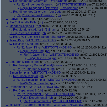
Re: Klingendes Österreich
(
David@home
am 07.12.2004, 00:58:35)
Re(2): Klingendes Österreich
(
WESTGOTENKOENIG
am 07.12.2004,
Re(3): Klingendes Österreich
(
David@home
am 07.12.2004, 01:01
Re: Klingendes Österreich
(
der.Dude
am 07.12.2004, 13:57:13)
Re(2): Klingendes Österreich
(
phj
am 07.12.2004, 14:52:45)
Babylon 5
(
phj
am 07.12.2004, 00:28:27)
Ein Colt für alle Fälle
(
phj
am 07.12.2004, 00:29:00)
Mondbasis Alpha 1
(
phj
am 07.12.2004, 00:29:35)
Re: Mondbasis Alpha 1
(
Sajhtam
am 13.04.2005, 12:54:27)
UFO (Töten sie Straker)
(
phj
am 07.12.2004, 00:30:04)
Re: UFO (Töten sie Straker)
(
Starlet16V
am 08.12.2004, 11:00:56)
Jason King
(
WESTGOTENKOENIG
am 07.12.2004, 00:30:47)
Re: Jason King
(
phj
am 07.12.2004, 00:31:32)
Re(2): Jason King
(
WESTGOTENKOENIG
am 07.12.2004, 00:34:21)
Re(3): Jason King
(
phj
am 07.12.2004, 00:34:39)
Re(4): Jason King
(
WESTGOTENKOENIG
am 07.12.2004, 00:3
Re(5): Jason King
(
phj
am 07.12.2004, 00:37:42)
Emergency Room
(
phj
am 07.12.2004, 00:31:10)
Re: Emergency Room
(
David@home
am 07.12.2004, 01:43:13)
Re(2): Emergency Room
(
phj
am 07.12.2004, 01:44:26)
Simon Templar
(
WESTGOTENKOENIG
am 07.12.2004, 00:31:18)
Re: Simon Templar
(
phj
am 07.12.2004, 00:31:51)
Re(2): Simon Templar
(
WESTGOTENKOENIG
am 07.12.2004, 00:33:
Re(3): Simon Templar
(
phj
am 07.12.2004, 00:33:55)
Department S
(
WESTGOTENKOENIG
am 07.12.2004, 00:31:44)
Re: Department S
(
phj
am 07.12.2004, 00:32:49)
Re(2): Department S
(
WESTGOTENKOENIG
am 07.12.2004, 00:33:5
Re(3): Department S
(
phj
am 07.12.2004, 00:34:26)
Re(4): Department S
(
WESTGOTENKOENIG
am 07.12.2004, 00
Mit Schirm, Charme und Melone
(
WESTGOTENKOENIG
am 07.12.2004, 0