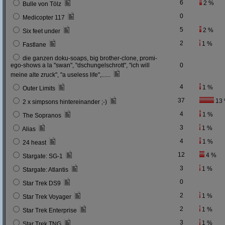
6
2 %
Bulle von Tölz
0
Medicopter 117
5
2 %
Six feet under
2
1 %
Fastlane
die ganzen doku-soaps, big brother-clone, promi-
ego-shows a la "swan", "dschungelschrott", "ich will
0
meine alte zruck", "a useless life",......
4
1 %
Outer Limits
37
13
2 x simpsons hintereinander ;-)
4
1 %
The Sopranos
3
1 %
Alias
4
1 %
24 heast
12
4 %
Stargate: SG-1
3
1 %
Stargate: Atlantis
0
Star Trek DS9
2
1 %
Star Trek Voyager
2
1 %
Star Trek Enterprise
3
1 %
Star Trek TNG