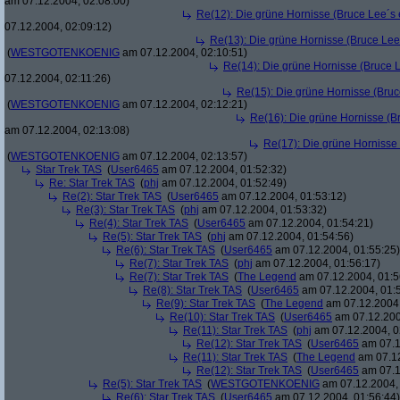
am 07.12.2004, 02:08:00)
Re(12): Die grüne Hornisse (Bruce Lee´s er
07.12.2004, 02:09:12)
Re(13): Die grüne Hornisse (Bruce Lee´s
(
WESTGOTENKOENIG
am 07.12.2004, 02:10:51)
Re(14): Die grüne Hornisse (Bruce Le
07.12.2004, 02:11:26)
Re(15): Die grüne Hornisse (Bruce
(
WESTGOTENKOENIG
am 07.12.2004, 02:12:21)
Re(16): Die grüne Hornisse (Bru
am 07.12.2004, 02:13:08)
Re(17): Die grüne Hornisse (
(
WESTGOTENKOENIG
am 07.12.2004, 02:13:57)
Star Trek TAS
(
User6465
am 07.12.2004, 01:52:32)
Re: Star Trek TAS
(
phj
am 07.12.2004, 01:52:49)
Re(2): Star Trek TAS
(
User6465
am 07.12.2004, 01:53:12)
Re(3): Star Trek TAS
(
phj
am 07.12.2004, 01:53:32)
Re(4): Star Trek TAS
(
User6465
am 07.12.2004, 01:54:21)
Re(5): Star Trek TAS
(
phj
am 07.12.2004, 01:54:56)
Re(6): Star Trek TAS
(
User6465
am 07.12.2004, 01:55:25)
Re(7): Star Trek TAS
(
phj
am 07.12.2004, 01:56:17)
Re(7): Star Trek TAS
(
The Legend
am 07.12.2004, 01:5
Re(8): Star Trek TAS
(
User6465
am 07.12.2004, 01:
Re(9): Star Trek TAS
(
The Legend
am 07.12.2004,
Re(10): Star Trek TAS
(
User6465
am 07.12.200
Re(11): Star Trek TAS
(
phj
am 07.12.2004, 0
Re(12): Star Trek TAS
(
User6465
am 07.1
Re(11): Star Trek TAS
(
The Legend
am 07.12
Re(12): Star Trek TAS
(
User6465
am 07.1
Re(5): Star Trek TAS
(
WESTGOTENKOENIG
am 07.12.2004, 
Re(6): Star Trek TAS
(
User6465
am 07.12.2004, 01:56:44)