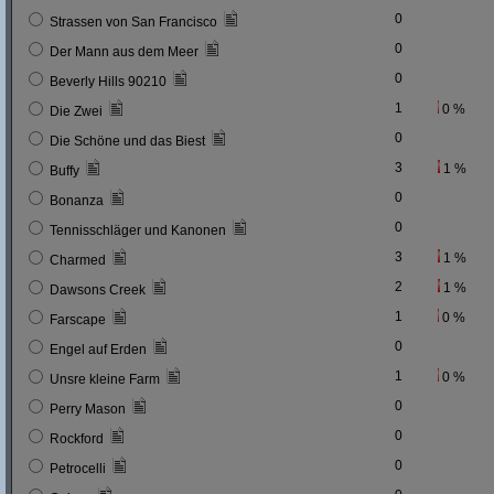
0
Strassen von San Francisco
0
Der Mann aus dem Meer
0
Beverly Hills 90210
1
0 %
Die Zwei
0
Die Schöne und das Biest
3
1 %
Buffy
0
Bonanza
0
Tennisschläger und Kanonen
3
1 %
Charmed
2
1 %
Dawsons Creek
1
0 %
Farscape
0
Engel auf Erden
1
0 %
Unsre kleine Farm
0
Perry Mason
0
Rockford
0
Petrocelli