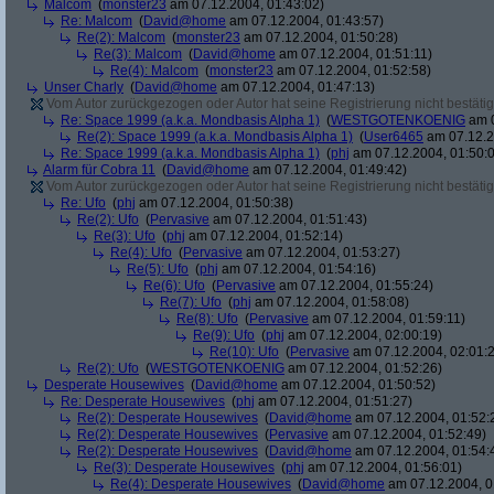
Malcom
(
monster23
am 07.12.2004, 01:43:02)
Re: Malcom
(
David@home
am 07.12.2004, 01:43:57)
Re(2): Malcom
(
monster23
am 07.12.2004, 01:50:28)
Re(3): Malcom
(
David@home
am 07.12.2004, 01:51:11)
Re(4): Malcom
(
monster23
am 07.12.2004, 01:52:58)
Unser Charly
(
David@home
am 07.12.2004, 01:47:13)
Vom Autor zurückgezogen oder Autor hat seine Registrierung nicht bestätig
Re: Space 1999 (a.k.a. Mondbasis Alpha 1)
(
WESTGOTENKOENIG
am 0
Re(2): Space 1999 (a.k.a. Mondbasis Alpha 1)
(
User6465
am 07.12.2
Re: Space 1999 (a.k.a. Mondbasis Alpha 1)
(
phj
am 07.12.2004, 01:50:
Alarm für Cobra 11
(
David@home
am 07.12.2004, 01:49:42)
Vom Autor zurückgezogen oder Autor hat seine Registrierung nicht bestätig
Re: Ufo
(
phj
am 07.12.2004, 01:50:38)
Re(2): Ufo
(
Pervasive
am 07.12.2004, 01:51:43)
Re(3): Ufo
(
phj
am 07.12.2004, 01:52:14)
Re(4): Ufo
(
Pervasive
am 07.12.2004, 01:53:27)
Re(5): Ufo
(
phj
am 07.12.2004, 01:54:16)
Re(6): Ufo
(
Pervasive
am 07.12.2004, 01:55:24)
Re(7): Ufo
(
phj
am 07.12.2004, 01:58:08)
Re(8): Ufo
(
Pervasive
am 07.12.2004, 01:59:11)
Re(9): Ufo
(
phj
am 07.12.2004, 02:00:19)
Re(10): Ufo
(
Pervasive
am 07.12.2004, 02:01:
Re(2): Ufo
(
WESTGOTENKOENIG
am 07.12.2004, 01:52:26)
Desperate Housewives
(
David@home
am 07.12.2004, 01:50:52)
Re: Desperate Housewives
(
phj
am 07.12.2004, 01:51:27)
Re(2): Desperate Housewives
(
David@home
am 07.12.2004, 01:52:
Re(2): Desperate Housewives
(
Pervasive
am 07.12.2004, 01:52:49)
Re(2): Desperate Housewives
(
David@home
am 07.12.2004, 01:54:
Re(3): Desperate Housewives
(
phj
am 07.12.2004, 01:56:01)
Re(4): Desperate Housewives
(
David@home
am 07.12.2004, 0