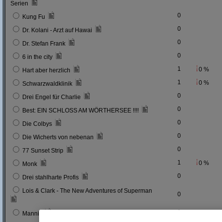
Serien
0
Kung Fu
0
Dr. Kolani - Arzt auf Hawai
0
Dr. Stefan Frank
0
6 in the city
1
0 %
Hart aber herzlich
1
0 %
Schwarzwaldklinik
0
Drei Engel für Charlie
0
Best: EIN SCHLOSS AM WÖRTHERSEE !!!!
0
Die Colbys
0
Die Wicherts von nebenan
0
77 Sunset Strip
1
0 %
Monk
0
Drei stahlharte Profis
Lois & Clark - The New Adventures of Superman
0
0
Mannix