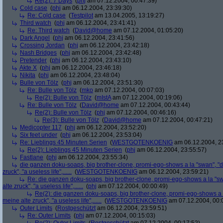
Re(2): 7 Days
(
phj
am 07.12.2004, 00:47:39)
Cold case
(
phj
am 06.12.2004, 23:39:30)
Re: Cold case
(
Testpilot
am 13.04.2005, 13:19:27)
Third watch
(
phj
am 06.12.2004, 23:41:41)
Re: Third watch
(
David@home
am 07.12.2004, 01:05:20)
Dark Angel
(
phj
am 06.12.2004, 23:41:56)
Crossing Jordan
(
phj
am 06.12.2004, 23:42:18)
Nash Bridges
(
phj
am 06.12.2004, 23:42:48)
Pretender
(
phj
am 06.12.2004, 23:43:10)
Akte X
(
phj
am 06.12.2004, 23:46:18)
Nikita
(
phj
am 06.12.2004, 23:48:04)
Bulle von Tölz
(
phj
am 06.12.2004, 23:51:30)
Re: Bulle von Tölz
(
mko
am 07.12.2004, 00:07:03)
Re(2): Bulle von Tölz
(
mIstA
am 07.12.2004, 00:19:06)
Re: Bulle von Tölz
(
David@home
am 07.12.2004, 00:43:44)
Re(2): Bulle von Tölz
(
phj
am 07.12.2004, 00:46:16)
Re(3): Bulle von Tölz
(
David@home
am 07.12.2004, 00:47:21)
Medicopter 117
(
phj
am 06.12.2004, 23:52:20)
Six feet under
(
phj
am 06.12.2004, 23:53:04)
Re: Lieblings 45 Minuten Serien
(
WESTGOTENKOENIG
am 06.12.2004, 2
Re(2): Lieblings 45 Minuten Serien
(
phj
am 06.12.2004, 23:55:57)
Fastlane
(
phj
am 06.12.2004, 23:55:34)
die ganzen doku-soaps, big brother-clone, promi-ego-shows a la "swan", "ds
zruck", "a useless life",......
(
WESTGOTENKOENIG
am 06.12.2004, 23:59:21)
Re: die ganzen doku-soaps, big brother-clone, promi-ego-shows a la "swa
alte zruck", "a useless life",......
(
phj
am 07.12.2004, 00:00:49)
Re(2): die ganzen doku-soaps, big brother-clone, promi-ego-shows a la
meine alte zruck", "a useless life",......
(
WESTGOTENKOENIG
am 07.12.2004, 00:
Outer Limits
(
Rostgeschützt
am 06.12.2004, 23:59:51)
Re: Outer Limits
(
phj
am 07.12.2004, 00:15:03)