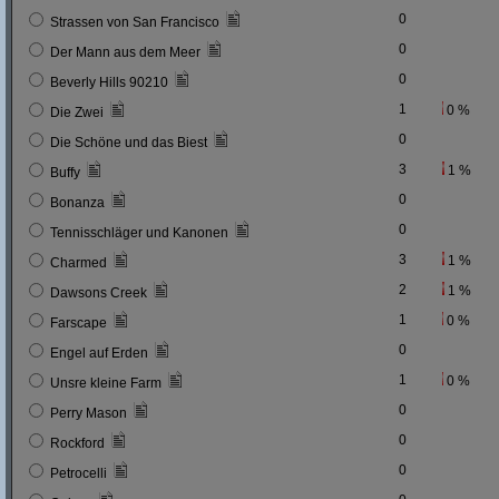
0
Strassen von San Francisco
0
Der Mann aus dem Meer
0
Beverly Hills 90210
1
0 %
Die Zwei
0
Die Schöne und das Biest
3
1 %
Buffy
0
Bonanza
0
Tennisschläger und Kanonen
3
1 %
Charmed
2
1 %
Dawsons Creek
1
0 %
Farscape
0
Engel auf Erden
1
0 %
Unsre kleine Farm
0
Perry Mason
0
Rockford
0
Petrocelli