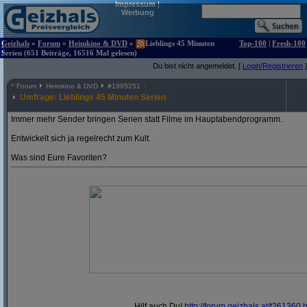
Impressum
|
Werbung
Geizhals
»
Forum
»
Heimkino & DVD
»
Lieblings 45 Minuten
Top-100
|
Fresh-100
Serien (651 Beiträge, 16516 Mal gelesen)
Du bist nicht angemeldet. [
Login/Registrieren
]
^
Forum
Heimkino & DVD
#
1995251
Umfrage: Lieblings 45 Minuten Serien
Immer mehr Sender bringen Serien statt Filme im Hauptabendprogramm.
Entwickelt sich ja regelrecht zum Kult.
Was sind Eure Favoriten?
Hilf auch Du!
http:/
/
forum.geizhals.at/
t261360.h