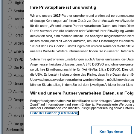
0
High Chaparal
Ihre Privatsphäre ist uns wichtig
0
Seniorenclub
Wir und unsere
1017
-Partner speichern und greifen auf personenbezo
0
Der Kopfgeldjäger (mit Steve McQueen)
eindeutige Kennungen auf Ihrem Gerät zu. Durch Auswahl von Akzeptier
für die unter „Wir und unsere Partner verarbeiten Daten, um Ihnen Dien
0
Full House (mitn Joe Bologna)
Durch Auswahl von Alle ablehnen oder Widerruf Ihrer Einwilligung werde
0
Forsthaus Falkenau
deaktiviert sind, sind manche Inhalte und Anzeigen möglicherweise nicht
dieses Menü jederzeit wieder aufrufen, um Ihre Einstellungen zu ändern 
1
0 %
Sliders
Sie auf den Link Cookie-Einstellungen am unteren Rand der Webseite kli
1
0 %
unseres Website. Weitere Informationen finden Sie in unserer Datensch
Eine himmlische Familie
0
Sofern Ihre getroffenen Einstellungen auch Anbieter umfassen, die Daten
NYPD Blue
Angemessenheitsbeschlusses gem Art 45 DSGVO und ohne geeignete G
0
Die Rettungsflieger
so gilt Ihre Einwilligung auch hierfür (Art 49 Abs 1 lit a DSGVO). Dies gi
die USA. Es besteht insbesondere das Risiko, dass Ihre Daten durch B
9
3 %
Malcom
Überwachungszwecken verarbeitet werden können, möglicherweise auc
0
Unser Charly
können Sie abstellen, in dem Sie bei dem jeweiligen Anbieter in der Liste
0
Alarm für Cobra 11
Wir und unsere Partner verarbeiten Daten, um Folg
3
1 %
Desperate Housewives
Endgeräteeigenschaften zur Identifikation aktiv abfragen. Verwendung 
Zugriff auf Informationen auf einem Endgerät. Personalisierte Werbung
7
3 %
Lost
und der Performance von Inhalten, Zielgruppenforschung sowie Entwic
Liste der Partner (Lieferanten)
1
0 %
Max Headroom
Die grüne Hornisse (Bruce Lee´s erste
0
Serienrolle...)
Konfigurieren