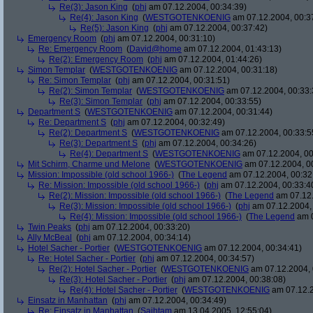
Re(3): Jason King
(
phj
am 07.12.2004, 00:34:39)
Re(4): Jason King
(
WESTGOTENKOENIG
am 07.12.2004, 00:3
Re(5): Jason King
(
phj
am 07.12.2004, 00:37:42)
Emergency Room
(
phj
am 07.12.2004, 00:31:10)
Re: Emergency Room
(
David@home
am 07.12.2004, 01:43:13)
Re(2): Emergency Room
(
phj
am 07.12.2004, 01:44:26)
Simon Templar
(
WESTGOTENKOENIG
am 07.12.2004, 00:31:18)
Re: Simon Templar
(
phj
am 07.12.2004, 00:31:51)
Re(2): Simon Templar
(
WESTGOTENKOENIG
am 07.12.2004, 00:33:
Re(3): Simon Templar
(
phj
am 07.12.2004, 00:33:55)
Department S
(
WESTGOTENKOENIG
am 07.12.2004, 00:31:44)
Re: Department S
(
phj
am 07.12.2004, 00:32:49)
Re(2): Department S
(
WESTGOTENKOENIG
am 07.12.2004, 00:33:5
Re(3): Department S
(
phj
am 07.12.2004, 00:34:26)
Re(4): Department S
(
WESTGOTENKOENIG
am 07.12.2004, 00
Mit Schirm, Charme und Melone
(
WESTGOTENKOENIG
am 07.12.2004, 0
Mission: Impossible (old school 1966-)
(
The Legend
am 07.12.2004, 00:32
Re: Mission: Impossible (old school 1966-)
(
phj
am 07.12.2004, 00:33:4
Re(2): Mission: Impossible (old school 1966-)
(
The Legend
am 07.12.
Re(3): Mission: Impossible (old school 1966-)
(
phj
am 07.12.2004, 
Re(4): Mission: Impossible (old school 1966-)
(
The Legend
am 0
Twin Peaks
(
phj
am 07.12.2004, 00:33:20)
Ally McBeal
(
phj
am 07.12.2004, 00:34:14)
Hotel Sacher - Portier
(
WESTGOTENKOENIG
am 07.12.2004, 00:34:41)
Re: Hotel Sacher - Portier
(
phj
am 07.12.2004, 00:34:57)
Re(2): Hotel Sacher - Portier
(
WESTGOTENKOENIG
am 07.12.2004, 
Re(3): Hotel Sacher - Portier
(
phj
am 07.12.2004, 00:38:08)
Re(4): Hotel Sacher - Portier
(
WESTGOTENKOENIG
am 07.12.2
Einsatz in Manhattan
(
phj
am 07.12.2004, 00:34:49)
Re: Einsatz in Manhattan
(
Sajhtam
am 13.04.2005, 12:55:04)