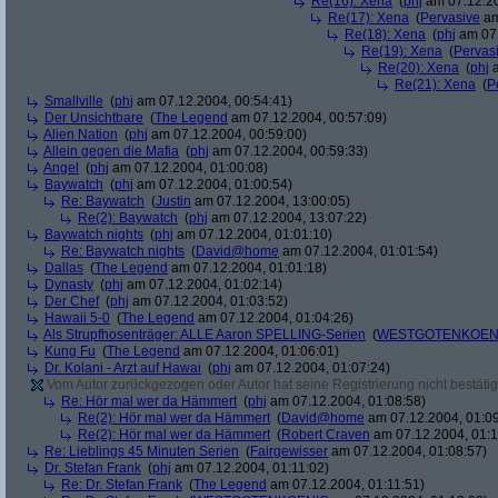
Re(16): Xena
(
phj
am 07.12.20
Re(17): Xena
(
Pervasive
am
Re(18): Xena
(
phj
am 07.
Re(19): Xena
(
Pervas
Re(20): Xena
(
phj
a
Re(21): Xena
(
P
Smallville
(
phj
am 07.12.2004, 00:54:41)
Der Unsichtbare
(
The Legend
am 07.12.2004, 00:57:09)
Alien Nation
(
phj
am 07.12.2004, 00:59:00)
Allein gegen die Mafia
(
phj
am 07.12.2004, 00:59:33)
Angel
(
phj
am 07.12.2004, 01:00:08)
Baywatch
(
phj
am 07.12.2004, 01:00:54)
Re: Baywatch
(
Justin
am 07.12.2004, 13:00:05)
Re(2): Baywatch
(
phj
am 07.12.2004, 13:07:22)
Baywatch nights
(
phj
am 07.12.2004, 01:01:10)
Re: Baywatch nights
(
David@home
am 07.12.2004, 01:01:54)
Dallas
(
The Legend
am 07.12.2004, 01:01:18)
Dynasty
(
phj
am 07.12.2004, 01:02:14)
Der Chef
(
phj
am 07.12.2004, 01:03:52)
Hawaii 5-0
(
The Legend
am 07.12.2004, 01:04:26)
Als Strupfhosenträger: ALLE Aaron SPELLING-Serien
(
WESTGOTENKOEN
Kung Fu
(
The Legend
am 07.12.2004, 01:06:01)
Dr. Kolani - Arzt auf Hawai
(
phj
am 07.12.2004, 01:07:24)
Vom Autor zurückgezogen oder Autor hat seine Registrierung nicht bestätig
Re: Hör mal wer da Hämmert
(
phj
am 07.12.2004, 01:08:58)
Re(2): Hör mal wer da Hämmert
(
David@home
am 07.12.2004, 01:09
Re(2): Hör mal wer da Hämmert
(
Robert Craven
am 07.12.2004, 01:1
Re: Lieblings 45 Minuten Serien
(
Fairgewisser
am 07.12.2004, 01:08:57)
Dr. Stefan Frank
(
phj
am 07.12.2004, 01:11:02)
Re: Dr. Stefan Frank
(
The Legend
am 07.12.2004, 01:11:51)