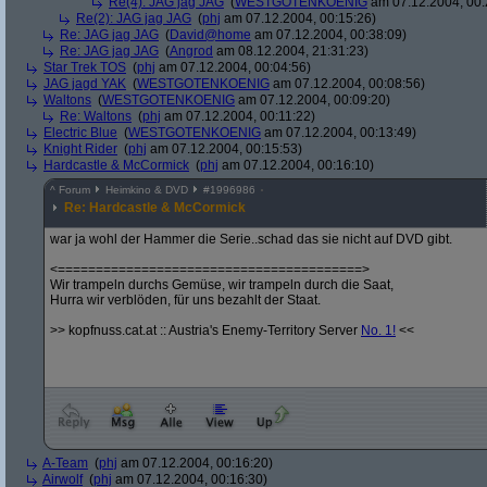
Re(4): JAG jag JAG
(
WESTGOTENKOENIG
am 07.12.2004, 00:
Re(2): JAG jag JAG
(
phj
am 07.12.2004, 00:15:26)
Re: JAG jag JAG
(
David@home
am 07.12.2004, 00:38:09)
Re: JAG jag JAG
(
Angrod
am 08.12.2004, 21:31:23)
Star Trek TOS
(
phj
am 07.12.2004, 00:04:56)
JAG jagd YAK
(
WESTGOTENKOENIG
am 07.12.2004, 00:08:56)
Waltons
(
WESTGOTENKOENIG
am 07.12.2004, 00:09:20)
Re: Waltons
(
phj
am 07.12.2004, 00:11:22)
Electric Blue
(
WESTGOTENKOENIG
am 07.12.2004, 00:13:49)
Knight Rider
(
phj
am 07.12.2004, 00:15:53)
Hardcastle & McCormick
(
phj
am 07.12.2004, 00:16:10)
^
Forum
Heimkino & DVD
#
1996986
Re: Hardcastle & McCormick
war ja wohl der Hammer die Serie..schad das sie nicht auf DVD gibt.
<========================================>
Wir trampeln durchs Gemüse, wir trampeln durch die Saat,
Hurra wir verblöden, für uns bezahlt der Staat.
>> kopfnuss.cat.at :: Austria's Enemy-Territory Server
No. 1!
<<
A-Team
(
phj
am 07.12.2004, 00:16:20)
Airwolf
(
phj
am 07.12.2004, 00:16:30)