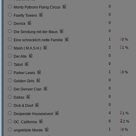
0
Monty Pythons Flying Circus
0
Fawlty Towers
0
Derrick
0
Die Sendung mit der Maus
1
0 %
Eine schrecklich nette Familie
2
1 %
Mash ( M.A.S.H.)
0
Der Alte
0
Tatort
1
0 %
Parker Lewis
0
Golden Girls
0
Der Denver Clan
0
Dallas
0
Dick & Doof
4
1 %
Desperate Housewives!
6
2 %
OC. California
1
0 %
ungeklärte Morde