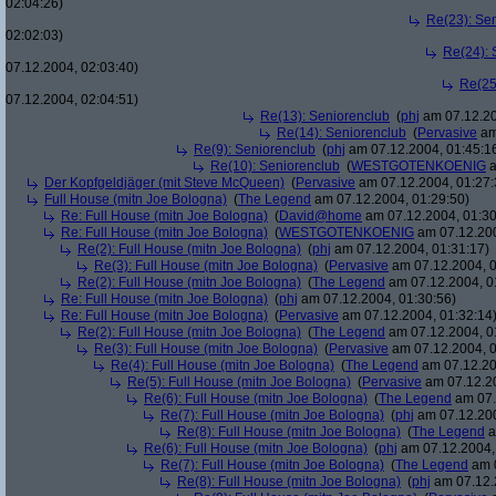
02:04:26)
Re(23): Se
02:02:03)
Re(24): 
07.12.2004, 02:03:40)
Re(25
07.12.2004, 02:04:51)
Re(13): Seniorenclub
(
phj
am 07.12.20
Re(14): Seniorenclub
(
Pervasive
am
Re(9): Seniorenclub
(
phj
am 07.12.2004, 01:45:1
Re(10): Seniorenclub
(
WESTGOTENKOENIG
a
Der Kopfgeldjäger (mit Steve McQueen)
(
Pervasive
am 07.12.2004, 01:27:
Full House (mitn Joe Bologna)
(
The Legend
am 07.12.2004, 01:29:50)
Re: Full House (mitn Joe Bologna)
(
David@home
am 07.12.2004, 01:30
Re: Full House (mitn Joe Bologna)
(
WESTGOTENKOENIG
am 07.12.200
Re(2): Full House (mitn Joe Bologna)
(
phj
am 07.12.2004, 01:31:17)
Re(3): Full House (mitn Joe Bologna)
(
Pervasive
am 07.12.2004, 0
Re(2): Full House (mitn Joe Bologna)
(
The Legend
am 07.12.2004, 0
Re: Full House (mitn Joe Bologna)
(
phj
am 07.12.2004, 01:30:56)
Re: Full House (mitn Joe Bologna)
(
Pervasive
am 07.12.2004, 01:32:14
Re(2): Full House (mitn Joe Bologna)
(
The Legend
am 07.12.2004, 0
Re(3): Full House (mitn Joe Bologna)
(
Pervasive
am 07.12.2004, 0
Re(4): Full House (mitn Joe Bologna)
(
The Legend
am 07.12.20
Re(5): Full House (mitn Joe Bologna)
(
Pervasive
am 07.12.20
Re(6): Full House (mitn Joe Bologna)
(
The Legend
am 07.
Re(7): Full House (mitn Joe Bologna)
(
phj
am 07.12.200
Re(8): Full House (mitn Joe Bologna)
(
The Legend
a
Re(6): Full House (mitn Joe Bologna)
(
phj
am 07.12.2004,
Re(7): Full House (mitn Joe Bologna)
(
The Legend
am 0
Re(8): Full House (mitn Joe Bologna)
(
phj
am 07.12.