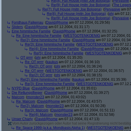
Re(9): Full House (mitn Joe Bologna)
(
Pervasive
a
Re(9): Full House (mitn Joe Bologna)
(
The Legen
Re(7): Full House (mitn Joe Bologna)
(
Pervasive
am 07.
Re(8): Full House (mitn Joe Bologna)
(
phj
am 07.12.
Re(9): Full House (mitn Joe Bologna)
(
Pervasive
a
Forsthaus Falkenau
(
David@home
am 07.12.2004, 01:29:56)
Sliders
(
David@home
am 07.12.2004, 01:31:17)
Eine himmlische Familie
(
David@home
am 07.12.2004, 01:32:25)
Re: Eine himmlische Familie
(
WESTGOTENKOENIG
am 07.12.2004, 01
Re(2): Eine himmlische Familie
(
David@home
am 07.12.2004, 01:34
Re(3): Eine himmlische Familie
(
WESTGOTENKOENIG
am 07.12.2
Re(4): Eine himmlische Familie
(
David@home
am 07.12.2004, 
Re(5): Eine himmlische Familie
(
WESTGOTENKOENIG
am 07
OT grrrr
(
phj
am 07.12.2004, 01:35:20)
Re: OT grrrr
(
kaukus
am 07.12.2004, 01:36:10)
Re(2): OT grrrr
(
phj
am 07.12.2004, 01:36:24)
Re: OT grrrr
(
WESTGOTENKOENIG
am 07.12.2004, 01:36:57)
Re(2): OT grrrr
(
phj
am 07.12.2004, 01:38:15)
Re(2): Eine himmlische Familie
(
kaukus
am 07.12.2004, 01:35:39)
Re(3): Eine himmlische Familie
(
WESTGOTENKOENIG
am 07.12.2
NYPD Blue
(
David@home
am 07.12.2004, 01:35:01)
Die Rettungsflieger
(
David@home
am 07.12.2004, 01:39:27)
Malcom
(
monster23
am 07.12.2004, 01:43:02)
Re: Malcom
(
David@home
am 07.12.2004, 01:43:57)
Re(2): Malcom
(
monster23
am 07.12.2004, 01:50:28)
Re(3): Malcom
(
David@home
am 07.12.2004, 01:51:11)
Re(4): Malcom
(
monster23
am 07.12.2004, 01:52:58)
Unser Charly
(
David@home
am 07.12.2004, 01:47:13)
Vom Autor zurückgezogen oder Autor hat seine Registrierung nicht bestätig
Re: Space 1999 (a.k.a. Mondbasis Alpha 1)
(
WESTGOTENKOENIG
am 0