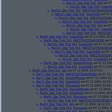
Re(15): Star Trek TAS
(
phj
am 07.
Re(16): Star Trek TAS
(
User6
Re(11): Star Trek TAS
(
WESTGOTENKOENI
Re(12): Star Trek TAS
(
User6465
am 07.1
Re(13): Star Trek TAS
(
WESTGOTENK
Re(14): Star Trek TAS
(
User6465
am
Re(15): Star Trek TAS
(
phj
am 07.
Re(16): Star Trek TAS
(
User6
Re(15): Star Trek TAS
(
WESTGO
Re(8): Star Trek TAS
(
User6465
am 07.12.2004, 02:
Re(9): Star Trek TAS
(
WESTGOTENKOENIG
am 07
Re(10): Star Trek TAS
(
User6465
am 07.12.200
Re(11): Star Trek TAS
(
WESTGOTENKOENI
Re(12): Star Trek TAS
(
User6465
am 07.1
Re(13): Star Trek TAS
(
WESTGOTENK
Re(14): Star Trek TAS
(
User6465
am
Re(9): Star Trek TAS
(
David@home
am 07.12.200
Re(10): Star Trek TAS
(
User6465
am 07.12.200
Re(6): Star Trek TAS
(
phj
am 07.12.2004, 01:57:07)
Re(7): Star Trek TAS
(
WESTGOTENKOENIG
am 07.12.2
Re(7): Star Trek TAS
(
David@home
am 07.12.2004, 01
Re(7): Star Trek TAS
(
User6465
am 07.12.2004, 02:03:
Re(7): Star Trek TAS
(
Pervasive
am 07.12.2004, 02:08:
Re(8): Star Trek TAS
(
David@home
am 07.12.2004, 
Re(8): Star Trek TAS
(
User6465
am 07.12.2004, 02:
Re(9): Star Trek TAS
(
Pervasive
am 07.12.2004, 0
Re(10): Star Trek TAS
(
WESTGOTENKOENIG
a
Re(8): Star Trek TAS
(
phj
am 07.12.2004, 02:11:37)
Re(9): Star Trek TAS
(
Pervasive
am 07.12.2004, 0
Re(10): Star Trek TAS
(
phj
am 07.12.2004, 02: