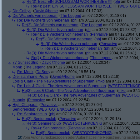
Re(3): Best: EIN SCHLOSS AM WÖRTHERSEE !!!!
(
phj
am 07.12.2
Re(4): Best: EIN SCHLOSS AM WÖRTHERSEE !!!!
(
WESTGOTE
Die Colbys
(
David@home
am 07.12.2004, 01:17:33)
Die Wicherts von nebenan
(
The Legend
am 07.12.2004, 01:18:01)
Re: Die Wicherts von nebenan
(
phj
am 07.12.2004, 01:19:11)
Re(2): Die Wicherts von nebenan
(
The Legend
am 07.12.2004, 01:22
Re(3): Die Wicherts von nebenan
(
phj
am 07.12.2004, 01:23:32)
Re(4): Die Wicherts von nebenan
(
Pervasive
am 07.12.2004, 01
Re(5): Die Wicherts von nebenan
(
phj
am 07.12.2004, 01:32
Re(6): Die Wicherts von nebenan
(
Pervasive
am 07.12.200
Re(7): Die Wicherts von nebenan
(
phj
am 07.12.2004, 
Re(3): Die Wicherts von nebenan
(
phj
am 07.12.2004, 01:25:41)
Re(4): Die Wicherts von nebenan
(
The Legend
am 07.12.2004, 
77 Sunset Strip
(
David@home
am 07.12.2004, 01:20:34)
Monk
(
The Legend
am 07.12.2004, 01:21:51)
Re: Monk
(
DaSony
am 09.12.2004, 19:56:13)
Drei stahlharte Profis
(
David@home
am 07.12.2004, 01:22:18)
Lois & Clark - The New Adventures of Superman
(
mko
am 07.12.2004, 01:
Re: Lois & Clark - The New Adventures of Superman
(
WESTGOTENKOE
Re(2): Lois & Clark - The New Adventures of Superman
(
mko
am 07.1
Re(3): Lois & Clark - The New Adventures of Superman
(
WESTGO
Mannix
(
Pervasive
am 07.12.2004, 01:22:54)
High Chaparal
(
Pervasive
am 07.12.2004, 01:27:04)
Seniorenclub
(
WESTGOTENKOENIG
am 07.12.2004, 01:27:15)
Re: Seniorenclub
(
phj
am 07.12.2004, 01:28:10)
Re(2): Seniorenclub
(
Pervasive
am 07.12.2004, 01:29:18)
Re(3): Seniorenclub
(
WESTGOTENKOENIG
am 07.12.2004, 01:31
Re(4): Seniorenclub
(
Pervasive
am 07.12.2004, 01:33:35)
Re(5): Seniorenclub
(
WESTGOTENKOENIG
am 07.12.2004, 
Vom Autor zurückgezogen oder Autor hat seine Registrierung nicht bes