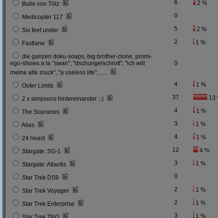
6
2 %
Bulle von Tölz
0
Medicopter 117
5
2 %
Six feet under
2
1 %
Fastlane
die ganzen doku-soaps, big brother-clone, promi-
ego-shows a la "swan", "dschungelschrott", "ich will
0
meine alte zruck", "a useless life",......
4
1 %
Outer Limits
37
13
2 x simpsons hintereinander ;-)
4
1 %
The Sopranos
3
1 %
Alias
4
1 %
24 heast
12
4 %
Stargate: SG-1
3
1 %
Stargate: Atlantis
0
Star Trek DS9
2
1 %
Star Trek Voyager
2
1 %
Star Trek Enterprise
3
1 %
Star Trek TNG