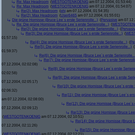
Re: Max Headroom
(
WESTGOTENKOENIG
am 07.12.2004, 01:53:44)
Re: Max Headroom
(
WESTGOTENKOENIG
am 07.12.2004, 01:54:07)
Re(2): Max Headroom
(
phj
am 07.12.2004, 01:54:35)
Re(2): Max Headroom
(
User6465
am 07.12.2004, 01:55:01)
Die grüne Hornisse (Bruce Lee´s erste Serienrolle...)
(
Pervasive
am 07.12.
Re: Die grüne Hornisse (Bruce Lee´s erste Serienrolle...)
(
WESTGOTEN
Re(2): Die grüne Hornisse (Bruce Lee´s erste Serienrolle...)
(
Pervasi
Re(3): Die grüne Hornisse (Bruce Lee´s erste Serienrolle...)
(
WES
01:57:15)
Re(4): Die grüne Hornisse (Bruce Lee´s erste Serienrolle...)
(
Pe
Re(5): Die grüne Hornisse (Bruce Lee´s erste Serienrolle...)
(
01:59:37)
Re(6): Die grüne Hornisse (Bruce Lee´s erste Serienrolle...
Re(7): Die grüne Hornisse (Bruce Lee´s erste Serienrolle
07.12.2004, 02:02:08)
Re(8): Die grüne Hornisse (Bruce Lee´s erste Serienro
02:02:58)
Re(9): Die grüne Hornisse (Bruce Lee´s erste Serie
07.12.2004, 02:05:17)
Re(10): Die grüne Hornisse (Bruce Lee´s erste S
02:06:32)
Re(11): Die grüne Hornisse (Bruce Lee´s erste
am 07.12.2004, 02:08:00)
Re(12): Die grüne Hornisse (Bruce Lee´s er
07.12.2004, 02:09:12)
Re(13): Die grüne Hornisse (Bruce Lee´s
(
WESTGOTENKOENIG
am 07.12.2004, 02:10:51)
Re(14): Die grüne Hornisse (Bruce Le
07.12.2004, 02:11:26)
Re(15): Die grüne Hornisse (Bruce
(
WESTGOTENKOENIG
am 07.12.2004, 02:12:21)