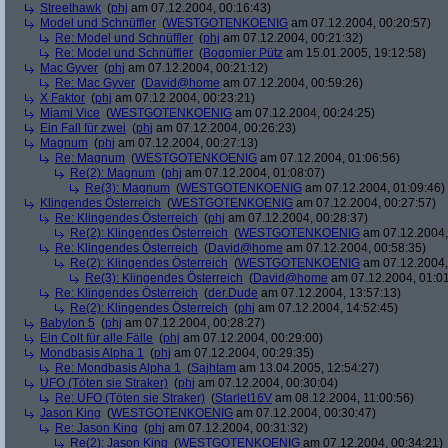
Streethawk
(
phj
am 07.12.2004, 00:16:43)
Model und Schnüffler
(
WESTGOTENKOENIG
am 07.12.2004, 00:20:57)
Re: Model und Schnüffler
(
phj
am 07.12.2004, 00:21:32)
Re: Model und Schnüffler
(
Bogomier Pütz
am 15.01.2005, 19:12:58)
Mac Gyver
(
phj
am 07.12.2004, 00:21:12)
Re: Mac Gyver
(
David@home
am 07.12.2004, 00:59:26)
X Faktor
(
phj
am 07.12.2004, 00:23:21)
Miami Vice
(
WESTGOTENKOENIG
am 07.12.2004, 00:24:25)
Ein Fall für zwei
(
phj
am 07.12.2004, 00:26:23)
Magnum
(
phj
am 07.12.2004, 00:27:13)
Re: Magnum
(
WESTGOTENKOENIG
am 07.12.2004, 01:06:56)
Re(2): Magnum
(
phj
am 07.12.2004, 01:08:07)
Re(3): Magnum
(
WESTGOTENKOENIG
am 07.12.2004, 01:09:46)
Klingendes Österreich
(
WESTGOTENKOENIG
am 07.12.2004, 00:27:57)
Re: Klingendes Österreich
(
phj
am 07.12.2004, 00:28:37)
Re(2): Klingendes Österreich
(
WESTGOTENKOENIG
am 07.12.2004,
Re: Klingendes Österreich
(
David@home
am 07.12.2004, 00:58:35)
Re(2): Klingendes Österreich
(
WESTGOTENKOENIG
am 07.12.2004,
Re(3): Klingendes Österreich
(
David@home
am 07.12.2004, 01:01
Re: Klingendes Österreich
(
der.Dude
am 07.12.2004, 13:57:13)
Re(2): Klingendes Österreich
(
phj
am 07.12.2004, 14:52:45)
Babylon 5
(
phj
am 07.12.2004, 00:28:27)
Ein Colt für alle Fälle
(
phj
am 07.12.2004, 00:29:00)
Mondbasis Alpha 1
(
phj
am 07.12.2004, 00:29:35)
Re: Mondbasis Alpha 1
(
Sajhtam
am 13.04.2005, 12:54:27)
UFO (Töten sie Straker)
(
phj
am 07.12.2004, 00:30:04)
Re: UFO (Töten sie Straker)
(
Starlet16V
am 08.12.2004, 11:00:56)
Jason King
(
WESTGOTENKOENIG
am 07.12.2004, 00:30:47)
Re: Jason King
(
phj
am 07.12.2004, 00:31:32)
Re(2): Jason King
(
WESTGOTENKOENIG
am 07.12.2004, 00:34:21)