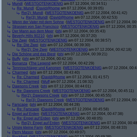
Mundl
(
WESTGOTENKOENIG
am 07.12.2004, 00:34:51)
Re: Mundl
(
David@home
am 07.12.2004, 00:39:05)
Re(2): Mundl
(
WESTGOTENKOENIG
am 07.12.2004, 00:41:42)
Re(3): Mundl
(
David@home
am 07.12.2004, 00:42:53)
Wenn der Vater mit dem Sohne
(
WESTGOTENKOENIG
am 07.12.2004, 00:
Strassen von San Francisco
(
WESTGOTENKOENIG
am 07.12.2004, 00:35
Der Mann aus dem Meer
(
phj
am 07.12.2004, 00:35:43)
Beverly Hills 90210
(
phj
am 07.12.2004, 00:37:20)
Die Zwei
(
WESTGOTENKOENIG
am 07.12.2004, 00:38:57)
Re: Die Zwei
(
phj
am 07.12.2004, 00:39:30)
Re(2): Die Zwei
(
WESTGOTENKOENIG
am 07.12.2004, 00:42:18)
Die Schöne und das Biest
(
phj
am 07.12.2004, 00:39:21)
Buffy
(
phj
am 07.12.2004, 00:42:16)
Bonanza
(
The Legend
am 07.12.2004, 00:42:29)
Tennisschläger und Kanonen
(
WESTGOTENKOENIG
am 07.12.2004, 00:4
Charmed
(
phj
am 07.12.2004, 00:43:40)
Re: Charmed
(
David@home
am 07.12.2004, 01:41:57)
Re: Charmed
(
Wuff
am 07.12.2004, 21:08:32)
Dawsons Creek
(
phj
am 07.12.2004, 00:44:01)
Re: Dawsons Creek
(
WESTGOTENKOENIG
am 07.12.2004, 00:45:11)
Re(2): Dawsons Creek
(
phj
am 07.12.2004, 00:45:55)
Re(3): Dawsons Creek
(
WESTGOTENKOENIG
am 07.12.2004, 00
Farscape
(
phj
am 07.12.2004, 00:44:28)
Re: Farscape
(
David@home
am 07.12.2004, 00:45:58)
Engel auf Erden
(
WESTGOTENKOENIG
am 07.12.2004, 00:47:38)
Re: Engel auf Erden
(
phj
am 07.12.2004, 00:48:05)
Re(2): Engel auf Erden
(
WESTGOTENKOENIG
am 07.12.2004, 00:48
Unsre kleine Farm
(
WESTGOTENKOENIG
am 07.12.2004, 00:48:33)
Perry Mason
(
phj
am 07.12.2004, 00:49:07)
Rockford
(
WESTGOTENKOENIG
am 07.12.2004, 00:49:38)