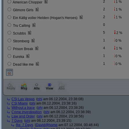
2
1 %
American Chopper
2
1 %
Gilmore Girls
2
1 %
Ein Käfig voller Helden (Hogan's Heroes)
0
Tru Calling
5
2 %
Scrubbs
1
0 %
Stromberg
4
1 %
Prison Break
1
0 %
Eureka
1
0 %
Dead like me
CSI Las Vegas
(
phj
am 06.12.2004, 23:38:08)
CSI Miami
(
phj
am 06.12.2004, 23:38:16)
Without a trace
(
phj
am 06.12.2004, 23:38:26)
Crime investigation
(
phj
am 06.12.2004, 23:38:39)
Law and Order
(
phj
am 06.12.2004, 23:38:56)
7 Days
(
phj
am 06.12.2004, 23:39:15)
Re: 7 Days
(
David@home
am 07.12.2004, 00:46:44)