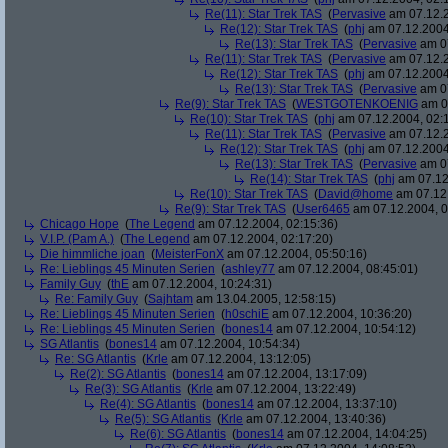
Re(11): Star Trek TAS
(
Pervasive
am 07.12.2
Re(12): Star Trek TAS
(
phj
am 07.12.2004
Re(13): Star Trek TAS
(
Pervasive
am 07
Re(11): Star Trek TAS
(
Pervasive
am 07.12.2
Re(12): Star Trek TAS
(
phj
am 07.12.2004
Re(13): Star Trek TAS
(
Pervasive
am 07
Re(9): Star Trek TAS
(
WESTGOTENKOENIG
am 07
Re(10): Star Trek TAS
(
phj
am 07.12.2004, 02:
Re(11): Star Trek TAS
(
Pervasive
am 07.12.2
Re(12): Star Trek TAS
(
phj
am 07.12.2004
Re(13): Star Trek TAS
(
Pervasive
am 07
Re(14): Star Trek TAS
(
phj
am 07.12
Re(10): Star Trek TAS
(
David@home
am 07.12.
Re(9): Star Trek TAS
(
User6465
am 07.12.2004, 0
Chicago Hope
(
The Legend
am 07.12.2004, 02:15:36)
V.I.P. (Pam A.)
(
The Legend
am 07.12.2004, 02:17:20)
Die himmliche joan
(
MeisterFonX
am 07.12.2004, 05:50:16)
Re: Lieblings 45 Minuten Serien
(
ashley77
am 07.12.2004, 08:45:01)
Family Guy
(
thE
am 07.12.2004, 10:24:31)
Re: Family Guy
(
Sajhtam
am 13.04.2005, 12:58:15)
Re: Lieblings 45 Minuten Serien
(
h0schiE
am 07.12.2004, 10:36:20)
Re: Lieblings 45 Minuten Serien
(
bones14
am 07.12.2004, 10:54:12)
SG Atlantis
(
bones14
am 07.12.2004, 10:54:34)
Re: SG Atlantis
(
Krle
am 07.12.2004, 13:12:05)
Re(2): SG Atlantis
(
bones14
am 07.12.2004, 13:17:09)
Re(3): SG Atlantis
(
Krle
am 07.12.2004, 13:22:49)
Re(4): SG Atlantis
(
bones14
am 07.12.2004, 13:37:10)
Re(5): SG Atlantis
(
Krle
am 07.12.2004, 13:40:36)
Re(6): SG Atlantis
(
bones14
am 07.12.2004, 14:04:25)