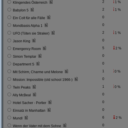
2
1 %
Klingendes Österreich
2
1 %
Babylon 5
0
Ein Colt für alle Fälle
0
Mondbasis Alpha 1
2
1 %
UFO (Töten sie Straker)
0
Jason King
5
2 %
Emergency Room
0
Simon Templar
0
Department S
1
0 %
Mit Schirm, Charme und Melone
0
Mission: Impossible (old school 1966-)
1
0 %
Twin Peaks
0
Ally McBeal
0
Hotel Sacher - Portier
0
Einsatz in Manhattan
6
2 %
Mundl
0
Wenn der Vater mit dem Sohne