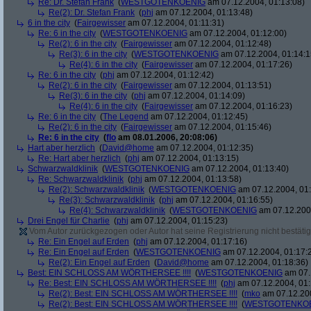
Re: Dr. Stefan Frank
(
WESTGOTENKOENIG
am 07.12.2004, 01:13:08)
Re(2): Dr. Stefan Frank
(
phj
am 07.12.2004, 01:13:48)
6 in the city
(
Fairgewisser
am 07.12.2004, 01:11:31)
Re: 6 in the city
(
WESTGOTENKOENIG
am 07.12.2004, 01:12:00)
Re(2): 6 in the city
(
Fairgewisser
am 07.12.2004, 01:12:48)
Re(3): 6 in the city
(
WESTGOTENKOENIG
am 07.12.2004, 01:14:1
Re(4): 6 in the city
(
Fairgewisser
am 07.12.2004, 01:17:26)
Re: 6 in the city
(
phj
am 07.12.2004, 01:12:42)
Re(2): 6 in the city
(
Fairgewisser
am 07.12.2004, 01:13:51)
Re(3): 6 in the city
(
phj
am 07.12.2004, 01:14:09)
Re(4): 6 in the city
(
Fairgewisser
am 07.12.2004, 01:16:23)
Re: 6 in the city
(
The Legend
am 07.12.2004, 01:12:45)
Re(2): 6 in the city
(
Fairgewisser
am 07.12.2004, 01:15:46)
Re: 6 in the city
(
flo
am 08.01.2006, 20:08:06)
Hart aber herzlich
(
David@home
am 07.12.2004, 01:12:35)
Re: Hart aber herzlich
(
phj
am 07.12.2004, 01:13:15)
Schwarzwaldklinik
(
WESTGOTENKOENIG
am 07.12.2004, 01:13:40)
Re: Schwarzwaldklinik
(
phj
am 07.12.2004, 01:13:58)
Re(2): Schwarzwaldklinik
(
WESTGOTENKOENIG
am 07.12.2004, 01:
Re(3): Schwarzwaldklinik
(
phj
am 07.12.2004, 01:16:55)
Re(4): Schwarzwaldklinik
(
WESTGOTENKOENIG
am 07.12.2004
Drei Engel für Charlie
(
phj
am 07.12.2004, 01:15:23)
Vom Autor zurückgezogen oder Autor hat seine Registrierung nicht bestätig
Re: Ein Engel auf Erden
(
phj
am 07.12.2004, 01:17:16)
Re: Ein Engel auf Erden
(
WESTGOTENKOENIG
am 07.12.2004, 01:17:
Re(2): Ein Engel auf Erden
(
David@home
am 07.12.2004, 01:18:36)
Best: EIN SCHLOSS AM WÖRTHERSEE !!!!
(
WESTGOTENKOENIG
am 07.
Re: Best: EIN SCHLOSS AM WÖRTHERSEE !!!!
(
phj
am 07.12.2004, 01:
Re(2): Best: EIN SCHLOSS AM WÖRTHERSEE !!!!
(
mko
am 07.12.200
Re(2): Best: EIN SCHLOSS AM WÖRTHERSEE !!!!
(
WESTGOTENKO