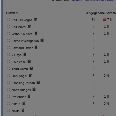
Auswahl
Abgegebene Stimm
18
7 %
CSI Las Vegas
3
1 %
CSI Miami
2
1 %
Without a trace
0
Crime investigation
0
Law and Order
2
1 %
7 Days
2
1 %
Cold case
0
Third watch
1
0 %
Dark Angel
0
Crossing Jordan
0
Nash Bridges
2
1 %
Pretender
1
0 %
Akte X
0
Nikita