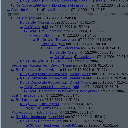
Re(2): Space 1999 (a.k.a. Mondbasis Alpha 1)
(
User6465
am 07.12.2
Re: Space 1999 (a.k.a. Mondbasis Alpha 1)
(
phj
am 07.12.2004, 01:50:
Alarm für Cobra 11
(
David@home
am 07.12.2004, 01:49:42)
Vom Autor zurückgezogen oder Autor hat seine Registrierung nicht bestätig
Re: Ufo
(
phj
am 07.12.2004, 01:50:38)
Re(2): Ufo
(
Pervasive
am 07.12.2004, 01:51:43)
Re(3): Ufo
(
phj
am 07.12.2004, 01:52:14)
Re(4): Ufo
(
Pervasive
am 07.12.2004, 01:53:27)
Re(5): Ufo
(
phj
am 07.12.2004, 01:54:16)
Re(6): Ufo
(
Pervasive
am 07.12.2004, 01:55:24)
Re(7): Ufo
(
phj
am 07.12.2004, 01:58:08)
Re(8): Ufo
(
Pervasive
am 07.12.2004, 01:59:11)
Re(9): Ufo
(
phj
am 07.12.2004, 02:00:19)
Re(10): Ufo
(
Pervasive
am 07.12.2004, 02:01:
Re(2): Ufo
(
WESTGOTENKOENIG
am 07.12.2004, 01:52:26)
Desperate Housewives
(
David@home
am 07.12.2004, 01:50:52)
Re: Desperate Housewives
(
phj
am 07.12.2004, 01:51:27)
Re(2): Desperate Housewives
(
David@home
am 07.12.2004, 01:52:
Re(2): Desperate Housewives
(
Pervasive
am 07.12.2004, 01:52:49)
Re(2): Desperate Housewives
(
David@home
am 07.12.2004, 01:54:
Re(3): Desperate Housewives
(
phj
am 07.12.2004, 01:56:01)
Re(4): Desperate Housewives
(
David@home
am 07.12.2004, 0
Lost
(
The Legend
am 07.12.2004, 01:51:48)
Re: Lost
(
mko
am 07.12.2004, 14:51:36)
Re(2): Lost
(
The Legend
am 07.12.2004, 14:57:23)
Re(3): Lost
(
mko
am 07.12.2004, 14:58:31)
Max Headroom
(
User6465
am 07.12.2004, 01:51:54)
Re: Max Headroom
(
User6465
am 07.12.2004, 01:52:01)
Re(2): Max Headroom
(
phj
am 07.12.2004, 01:52:34)
Re(3): Max Headroom
(
User6465
am 07.12.2004, 01:52:55)