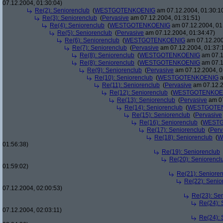
07.12.2004, 01:30:04)
Re(2): Seniorenclub
(
WESTGOTENKOENIG
am 07.12.2004, 01:30:1
Re(3): Seniorenclub
(
Pervasive
am 07.12.2004, 01:31:51)
Re(4): Seniorenclub
(
WESTGOTENKOENIG
am 07.12.2004, 01
Re(5): Seniorenclub
(
Pervasive
am 07.12.2004, 01:34:47)
Re(6): Seniorenclub
(
WESTGOTENKOENIG
am 07.12.200
Re(7): Seniorenclub
(
Pervasive
am 07.12.2004, 01:37:
Re(8): Seniorenclub
(
WESTGOTENKOENIG
am 07.1
Re(8): Seniorenclub
(
WESTGOTENKOENIG
am 07.1
Re(9): Seniorenclub
(
Pervasive
am 07.12.2004, 0
Re(10): Seniorenclub
(
WESTGOTENKOENIG
a
Re(11): Seniorenclub
(
Pervasive
am 07.12.2
Re(12): Seniorenclub
(
WESTGOTENKOE
Re(13): Seniorenclub
(
Pervasive
am 07
Re(14): Seniorenclub
(
WESTGOTE
Re(15): Seniorenclub
(
Pervasive
Re(16): Seniorenclub
(
WESTG
Re(17): Seniorenclub
(
Perv
Re(18): Seniorenclub
(
W
01:56:38)
Re(19): Seniorenclub
Re(20): Seniorencl
01:59:02)
Re(21): Seniore
Re(22): Senio
07.12.2004, 02:00:53)
Re(23): Se
Re(24): 
07.12.2004, 02:03:11)
Re(24): 