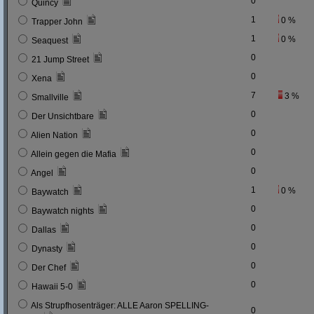
0
Quincy
1
0 %
Trapper John
1
0 %
Seaquest
0
21 Jump Street
0
Xena
7
3 %
Smallville
0
Der Unsichtbare
0
Alien Nation
0
Allein gegen die Mafia
0
Angel
1
0 %
Baywatch
0
Baywatch nights
0
Dallas
0
Dynasty
0
Der Chef
0
Hawaii 5-0
Als Strupfhosenträger: ALLE Aaron SPELLING-
0