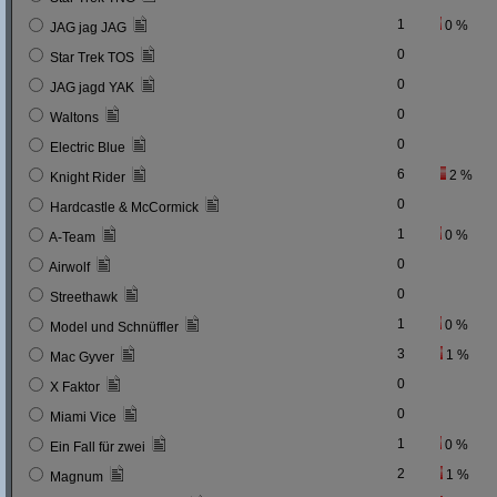
1
0 %
JAG jag JAG
0
Star Trek TOS
0
JAG jagd YAK
0
Waltons
0
Electric Blue
6
2 %
Knight Rider
0
Hardcastle & McCormick
1
0 %
A-Team
0
Airwolf
0
Streethawk
1
0 %
Model und Schnüffler
3
1 %
Mac Gyver
0
X Faktor
0
Miami Vice
1
0 %
Ein Fall für zwei
2
1 %
Magnum