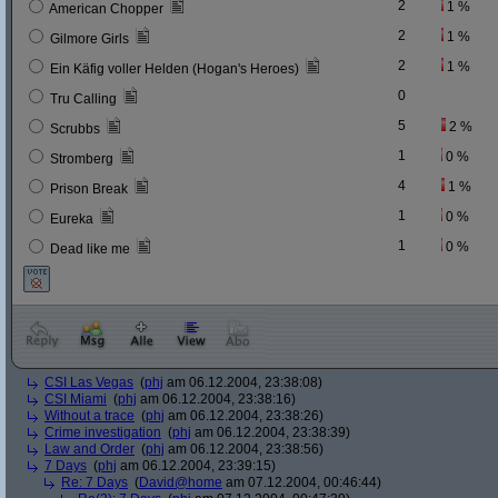
2
1 %
American Chopper
2
1 %
Gilmore Girls
2
1 %
Ein Käfig voller Helden (Hogan's Heroes)
0
Tru Calling
5
2 %
Scrubbs
1
0 %
Stromberg
4
1 %
Prison Break
1
0 %
Eureka
1
0 %
Dead like me
CSI Las Vegas
(
phj
am 06.12.2004, 23:38:08)
CSI Miami
(
phj
am 06.12.2004, 23:38:16)
Without a trace
(
phj
am 06.12.2004, 23:38:26)
Crime investigation
(
phj
am 06.12.2004, 23:38:39)
Law and Order
(
phj
am 06.12.2004, 23:38:56)
7 Days
(
phj
am 06.12.2004, 23:39:15)
Re: 7 Days
(
David@home
am 07.12.2004, 00:46:44)