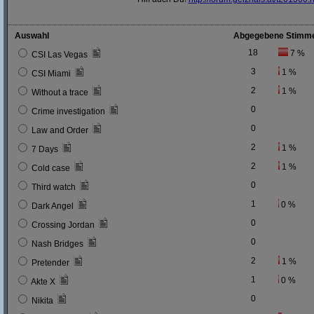
Auswahl
Abgegebene Stimm
18
7 %
CSI Las Vegas
3
1 %
CSI Miami
2
1 %
Without a trace
0
Crime investigation
0
Law and Order
2
1 %
7 Days
2
1 %
Cold case
0
Third watch
1
0 %
Dark Angel
0
Crossing Jordan
0
Nash Bridges
2
1 %
Pretender
1
0 %
Akte X
0
Nikita