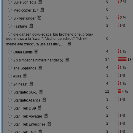
6
2 %
Bulle von Tölz
0
Medicopter 117
5
2 %
Six feet under
2
1 %
Fastlane
die ganzen doku-soaps, big brother-clone, promi-
ego-shows a la "swan", "dschungelschrott", "ich will
0
meine alte zruck", "a useless life",......
4
1 %
Outer Limits
37
13
2 x simpsons hintereinander ;-)
4
1 %
The Sopranos
3
1 %
Alias
4
1 %
24 heast
12
4 %
Stargate: SG-1
3
1 %
Stargate: Atlantis
0
Star Trek DS9
2
1 %
Star Trek Voyager
2
1 %
Star Trek Enterprise
3
1 %
Star Trek TNG