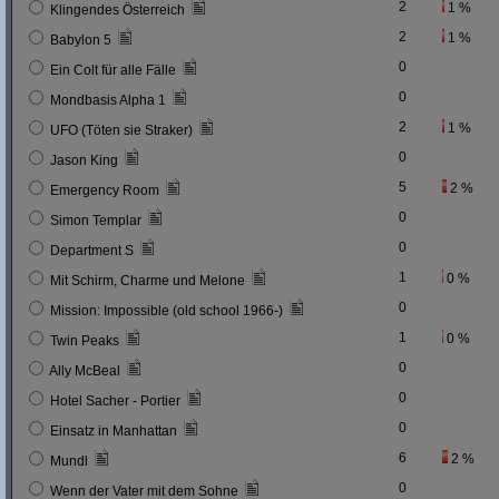
2
1 %
Klingendes Österreich
2
1 %
Babylon 5
0
Ein Colt für alle Fälle
0
Mondbasis Alpha 1
2
1 %
UFO (Töten sie Straker)
0
Jason King
5
2 %
Emergency Room
0
Simon Templar
0
Department S
1
0 %
Mit Schirm, Charme und Melone
0
Mission: Impossible (old school 1966-)
1
0 %
Twin Peaks
0
Ally McBeal
0
Hotel Sacher - Portier
0
Einsatz in Manhattan
6
2 %
Mundl
0
Wenn der Vater mit dem Sohne