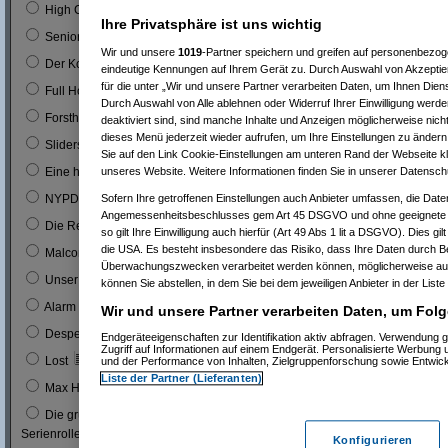
0
High Chaparal
Ihre Privatsphäre ist uns wichtig
0
Seniorenclub
Wir und unsere
1019
-Partner speichern und greifen auf personenbezo
0
Der Kopfgeldjäger (mit Steve McQueen)
eindeutige Kennungen auf Ihrem Gerät zu. Durch Auswahl von Akzeptier
für die unter „Wir und unsere Partner verarbeiten Daten, um Ihnen Dien
0
Full House (mitn Joe Bologna)
Durch Auswahl von Alle ablehnen oder Widerruf Ihrer Einwilligung werde
0
Forsthaus Falkenau
deaktiviert sind, sind manche Inhalte und Anzeigen möglicherweise nicht
dieses Menü jederzeit wieder aufrufen, um Ihre Einstellungen zu ändern 
1
0 %
Sliders
Sie auf den Link Cookie-Einstellungen am unteren Rand der Webseite kli
1
0 %
unseres Website. Weitere Informationen finden Sie in unserer Datensch
Eine himmlische Familie
0
Sofern Ihre getroffenen Einstellungen auch Anbieter umfassen, die Daten
NYPD Blue
Angemessenheitsbeschlusses gem Art 45 DSGVO und ohne geeignete G
0
Die Rettungsflieger
so gilt Ihre Einwilligung auch hierfür (Art 49 Abs 1 lit a DSGVO). Dies gi
die USA. Es besteht insbesondere das Risiko, dass Ihre Daten durch B
9
3 %
Malcom
Überwachungszwecken verarbeitet werden können, möglicherweise auc
0
Unser Charly
können Sie abstellen, in dem Sie bei dem jeweiligen Anbieter in der Liste
0
Alarm für Cobra 11
Wir und unsere Partner verarbeiten Daten, um Folg
3
1 %
Desperate Housewives
Endgeräteeigenschaften zur Identifikation aktiv abfragen. Verwendung 
Zugriff auf Informationen auf einem Endgerät. Personalisierte Werbung
7
3 %
Lost
und der Performance von Inhalten, Zielgruppenforschung sowie Entwic
Liste der Partner (Lieferanten)
1
0 %
Max Headroom
Die grüne Hornisse (Bruce Lee´s erste
0
Serienrolle...)
Konfigurieren