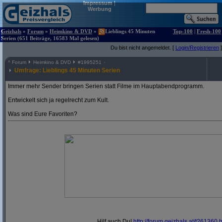
Impressum
|
Werbung
Geizhals
»
Forum
»
Heimkino & DVD
»
Lieblings 45 Minuten
Top-100
|
Fresh-100
Serien (651 Beiträge, 16583 Mal gelesen)
Du bist nicht angemeldet. [
Login/Registrieren
]
^
Forum
Heimkino & DVD
#
1995251
Umfrage: Lieblings 45 Minuten Serien
Immer mehr Sender bringen Serien statt Filme im Hauptabendprogramm.
Entwickelt sich ja regelrecht zum Kult.
Was sind Eure Favoriten?
Hilf auch Du!
http:/
/
forum.geizhals.at/
t261360.h