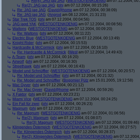
Re(4): JAG jag JAG
(
WESTGOTENKOENIG
am 07.12.2004, 00:
Re(2): JAG jag JAG
(
phj
am 07.12.2004, 00:15:26)
Re: JAG jag JAG
(
David@home
am 07.12.2004, 00:38:09)
Re: JAG jag JAG
(
Angrod
am 08.12.2004, 21:31:23)
Star Trek TOS
(
phj
am 07.12.2004, 00:04:56)
JAG jagd YAK
(
WESTGOTENKOENIG
am 07.12.2004, 00:08:56)
Waltons
(
WESTGOTENKOENIG
am 07.12.2004, 00:09:20)
Re: Waltons
(
phj
am 07.12.2004, 00:11:22)
Electric Blue
(
WESTGOTENKOENIG
am 07.12.2004, 00:13:49)
Knight Rider
(
phj
am 07.12.2004, 00:15:53)
Hardcastle & McCormick
(
phj
am 07.12.2004, 00:16:10)
Re: Hardcastle & McCormick
(
West
am 07.12.2004, 14:49:43)
A-Team
(
phj
am 07.12.2004, 00:16:20)
Airwolf
(
phj
am 07.12.2004, 00:16:30)
Streethawk
(
phj
am 07.12.2004, 00:16:43)
Model und Schnüffler
(
WESTGOTENKOENIG
am 07.12.2004, 00:20:57)
Re: Model und Schnüffler
(
phj
am 07.12.2004, 00:21:32)
Re: Model und Schnüffler
(
Bogomier Pütz
am 15.01.2005, 19:12:58)
Mac Gyver
(
phj
am 07.12.2004, 00:21:12)
Re: Mac Gyver
(
David@home
am 07.12.2004, 00:59:26)
X Faktor
(
phj
am 07.12.2004, 00:23:21)
Miami Vice
(
WESTGOTENKOENIG
am 07.12.2004, 00:24:25)
Ein Fall für zwei
(
phj
am 07.12.2004, 00:26:23)
Magnum
(
phj
am 07.12.2004, 00:27:13)
Re: Magnum
(
WESTGOTENKOENIG
am 07.12.2004, 01:06:56)
Re(2): Magnum
(
phj
am 07.12.2004, 01:08:07)
Re(3): Magnum
(
WESTGOTENKOENIG
am 07.12.2004, 01:09:46)
Klingendes Österreich
(
WESTGOTENKOENIG
am 07.12.2004, 00:27:57)
Re: Klingendes Österreich
(
phj
am 07.12.2004, 00:28:37)
Re(2): Klingendes Österreich
(
WESTGOTENKOENIG
am 07.12.2004,