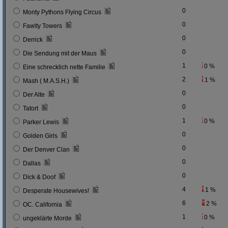
0
Monty Pythons Flying Circus
0
Fawlty Towers
0
Derrick
0
Die Sendung mit der Maus
1
0 %
Eine schrecklich nette Familie
2
1 %
Mash ( M.A.S.H.)
0
Der Alte
0
Tatort
1
0 %
Parker Lewis
0
Golden Girls
0
Der Denver Clan
0
Dallas
0
Dick & Doof
4
1 %
Desperate Housewives!
6
2 %
OC. California
1
0 %
ungeklärte Morde