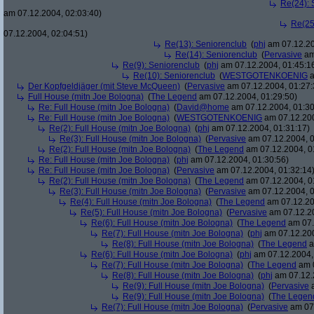
Re(24): 
am 07.12.2004, 02:03:40)
Re(25
07.12.2004, 02:04:51)
Re(13): Seniorenclub
(
phj
am 07.12.20
Re(14): Seniorenclub
(
Pervasive
am
Re(9): Seniorenclub
(
phj
am 07.12.2004, 01:45:1
Re(10): Seniorenclub
(
WESTGOTENKOENIG
a
Der Kopfgeldjäger (mit Steve McQueen)
(
Pervasive
am 07.12.2004, 01:27:
Full House (mitn Joe Bologna)
(
The Legend
am 07.12.2004, 01:29:50)
Re: Full House (mitn Joe Bologna)
(
David@home
am 07.12.2004, 01:30
Re: Full House (mitn Joe Bologna)
(
WESTGOTENKOENIG
am 07.12.200
Re(2): Full House (mitn Joe Bologna)
(
phj
am 07.12.2004, 01:31:17)
Re(3): Full House (mitn Joe Bologna)
(
Pervasive
am 07.12.2004, 0
Re(2): Full House (mitn Joe Bologna)
(
The Legend
am 07.12.2004, 0
Re: Full House (mitn Joe Bologna)
(
phj
am 07.12.2004, 01:30:56)
Re: Full House (mitn Joe Bologna)
(
Pervasive
am 07.12.2004, 01:32:14
Re(2): Full House (mitn Joe Bologna)
(
The Legend
am 07.12.2004, 0
Re(3): Full House (mitn Joe Bologna)
(
Pervasive
am 07.12.2004, 0
Re(4): Full House (mitn Joe Bologna)
(
The Legend
am 07.12.20
Re(5): Full House (mitn Joe Bologna)
(
Pervasive
am 07.12.20
Re(6): Full House (mitn Joe Bologna)
(
The Legend
am 07.
Re(7): Full House (mitn Joe Bologna)
(
phj
am 07.12.200
Re(8): Full House (mitn Joe Bologna)
(
The Legend
a
Re(6): Full House (mitn Joe Bologna)
(
phj
am 07.12.2004,
Re(7): Full House (mitn Joe Bologna)
(
The Legend
am 0
Re(8): Full House (mitn Joe Bologna)
(
phj
am 07.12.
Re(9): Full House (mitn Joe Bologna)
(
Pervasive
a
Re(9): Full House (mitn Joe Bologna)
(
The Legen
Re(7): Full House (mitn Joe Bologna)
(
Pervasive
am 07.