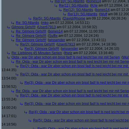
Re(10): SG Atlantis
(
bones14
am 07.12.2004, 1
Re(11): SG Atlantis
(
Krle
am 07.12.2004, 14:
Re(12): SG Atlantis
(
bones14
am 07.12.20
Re(13): SG Atlantis
(
Wuff
am 08.12.200
Re(5): SG Atlantis
(
David@home
am 09.12.2004, 00:26:24)
Re: SG Atlantis
(
mko
am 07.12.2004, 14:53:11)
Gilmore Girls!!!!
(
User67913
am 07.12.2004, 10:58:32)
Re: Gilmore Girls!!!!
(
bones14
am 07.12.2004, 11:00:33)
Re: Gilmore Girls!!!!
(
Suffix
am 07.12.2004, 12:24:24)
Re: Gilmore Girls!!!!
(
wissender
am 07.12.2004, 13:43:11)
Re(2): Gilmore Girls!!!!
(
User67913
am 07.12.2004, 14:18:36)
Re(3): Gilmore Girls!!!!
(
wissender
am 07.12.2004, 14:26:10)
Re: Lieblings 45 Minuten Serien
(
frietz
am 07.12.2004, 13:16:46)
Oida - war Dir aber schon ein bissl fad! Is ned leicht bei mir mit Serien
(
Wul
Re: Oida - war Dir aber schon ein bissl fad! Is ned leicht bei mir mit Serie
Re(2): Oida - war Dir aber schon ein bissl fad! Is ned leicht bei mir mit
13:44:35)
Re(2): Oida - war Dir aber schon ein bissl fad! Is ned leicht bei mir mit
13:54:00)
Re(3): Oida - war Dir aber schon ein bissl fad! Is ned leicht bei mir 
13:56:52)
Re: Oida - war Dir aber schon ein bissl fad! Is ned leicht bei mir mit Serie
Re(2): Oida - war Dir aber schon ein bissl fad! Is ned leicht bei mir mit
13:55:24)
Re(3): Oida - war Dir aber schon ein bissl fad! Is ned leicht bei mir 
14:00:24)
Re(4): Oida - war Dir aber schon ein bissl fad! Is ned leicht bei m
14:17:01)
Re(5): Oida - war Dir aber schon ein bissl fad! Is ned leicht be
14:18:56)
Re(6): Oida - war Dir aber schon ein bissl fad! Is ned leicht