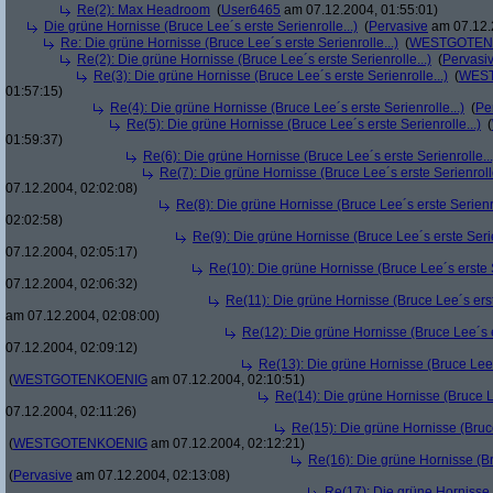
Re(2): Max Headroom
(
User6465
am 07.12.2004, 01:55:01)
Die grüne Hornisse (Bruce Lee´s erste Serienrolle...)
(
Pervasive
am 07.12.
Re: Die grüne Hornisse (Bruce Lee´s erste Serienrolle...)
(
WESTGOTEN
Re(2): Die grüne Hornisse (Bruce Lee´s erste Serienrolle...)
(
Pervasi
Re(3): Die grüne Hornisse (Bruce Lee´s erste Serienrolle...)
(
WES
01:57:15)
Re(4): Die grüne Hornisse (Bruce Lee´s erste Serienrolle...)
(
Pe
Re(5): Die grüne Hornisse (Bruce Lee´s erste Serienrolle...)
(
01:59:37)
Re(6): Die grüne Hornisse (Bruce Lee´s erste Serienrolle...
Re(7): Die grüne Hornisse (Bruce Lee´s erste Serienrolle
07.12.2004, 02:02:08)
Re(8): Die grüne Hornisse (Bruce Lee´s erste Serienro
02:02:58)
Re(9): Die grüne Hornisse (Bruce Lee´s erste Serie
07.12.2004, 02:05:17)
Re(10): Die grüne Hornisse (Bruce Lee´s erste S
07.12.2004, 02:06:32)
Re(11): Die grüne Hornisse (Bruce Lee´s erste
am 07.12.2004, 02:08:00)
Re(12): Die grüne Hornisse (Bruce Lee´s er
07.12.2004, 02:09:12)
Re(13): Die grüne Hornisse (Bruce Lee´s
(
WESTGOTENKOENIG
am 07.12.2004, 02:10:51)
Re(14): Die grüne Hornisse (Bruce Le
07.12.2004, 02:11:26)
Re(15): Die grüne Hornisse (Bruce
(
WESTGOTENKOENIG
am 07.12.2004, 02:12:21)
Re(16): Die grüne Hornisse (Bru
(
Pervasive
am 07.12.2004, 02:13:08)
Re(17): Die grüne Hornisse (