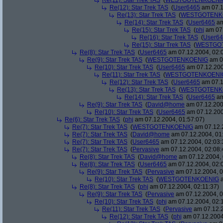
Re(11): Star Trek TAS
(
WESTGOTENKOENI
Re(12): Star Trek TAS
(
User6465
am 07.1
Re(13): Star Trek TAS
(
WESTGOTENK
Re(14): Star Trek TAS
(
User6465
am
Re(15): Star Trek TAS
(
phj
am 07.
Re(16): Star Trek TAS
(
User6
Re(15): Star Trek TAS
(
WESTGO
Re(8): Star Trek TAS
(
User6465
am 07.12.2004, 02:
Re(9): Star Trek TAS
(
WESTGOTENKOENIG
am 07
Re(10): Star Trek TAS
(
User6465
am 07.12.200
Re(11): Star Trek TAS
(
WESTGOTENKOENI
Re(12): Star Trek TAS
(
User6465
am 07.1
Re(13): Star Trek TAS
(
WESTGOTENK
Re(14): Star Trek TAS
(
User6465
am
Re(9): Star Trek TAS
(
David@home
am 07.12.200
Re(10): Star Trek TAS
(
User6465
am 07.12.200
Re(6): Star Trek TAS
(
phj
am 07.12.2004, 01:57:07)
Re(7): Star Trek TAS
(
WESTGOTENKOENIG
am 07.12.2
Re(7): Star Trek TAS
(
David@home
am 07.12.2004, 01
Re(7): Star Trek TAS
(
User6465
am 07.12.2004, 02:03:
Re(7): Star Trek TAS
(
Pervasive
am 07.12.2004, 02:08:
Re(8): Star Trek TAS
(
David@home
am 07.12.2004, 
Re(8): Star Trek TAS
(
User6465
am 07.12.2004, 02:
Re(9): Star Trek TAS
(
Pervasive
am 07.12.2004, 0
Re(10): Star Trek TAS
(
WESTGOTENKOENIG
a
Re(8): Star Trek TAS
(
phj
am 07.12.2004, 02:11:37)
Re(9): Star Trek TAS
(
Pervasive
am 07.12.2004, 0
Re(10): Star Trek TAS
(
phj
am 07.12.2004, 02:
Re(11): Star Trek TAS
(
Pervasive
am 07.12.2
Re(12): Star Trek TAS
(
phj
am 07.12.2004