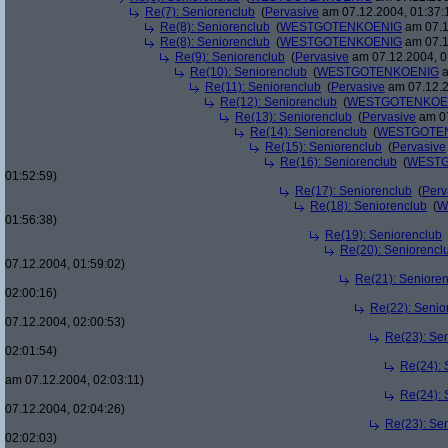
Re(7): Seniorenclub
(
Pervasive
am 07.12.2004, 01:37:
Re(8): Seniorenclub
(
WESTGOTENKOENIG
am 07.1
Re(8): Seniorenclub
(
WESTGOTENKOENIG
am 07.1
Re(9): Seniorenclub
(
Pervasive
am 07.12.2004, 0
Re(10): Seniorenclub
(
WESTGOTENKOENIG
a
Re(11): Seniorenclub
(
Pervasive
am 07.12.2
Re(12): Seniorenclub
(
WESTGOTENKOE
Re(13): Seniorenclub
(
Pervasive
am 07
Re(14): Seniorenclub
(
WESTGOTE
Re(15): Seniorenclub
(
Pervasive
Re(16): Seniorenclub
(
WESTG
01:52:59)
Re(17): Seniorenclub
(
Perv
Re(18): Seniorenclub
(
W
01:56:38)
Re(19): Seniorenclub
Re(20): Seniorencl
07.12.2004, 01:59:02)
Re(21): Seniore
02:00:16)
Re(22): Senio
07.12.2004, 02:00:53)
Re(23): Se
02:01:54)
Re(24): 
am 07.12.2004, 02:03:11)
Re(24): 
07.12.2004, 02:04:26)
Re(23): Se
02:02:03)