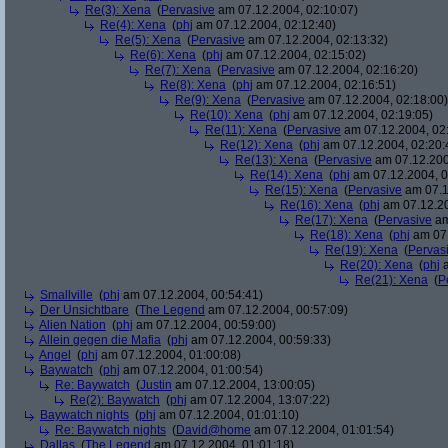
Re(3): Xena
(
Pervasive
am 07.12.2004, 02:10:07)
Re(4): Xena
(
phj
am 07.12.2004, 02:12:40)
Re(5): Xena
(
Pervasive
am 07.12.2004, 02:13:32)
Re(6): Xena
(
phj
am 07.12.2004, 02:15:02)
Re(7): Xena
(
Pervasive
am 07.12.2004, 02:16:20)
Re(8): Xena
(
phj
am 07.12.2004, 02:16:51)
Re(9): Xena
(
Pervasive
am 07.12.2004, 02:18:00)
Re(10): Xena
(
phj
am 07.12.2004, 02:19:05)
Re(11): Xena
(
Pervasive
am 07.12.2004, 02
Re(12): Xena
(
phj
am 07.12.2004, 02:20:
Re(13): Xena
(
Pervasive
am 07.12.200
Re(14): Xena
(
phj
am 07.12.2004, 0
Re(15): Xena
(
Pervasive
am 07.1
Re(16): Xena
(
phj
am 07.12.20
Re(17): Xena
(
Pervasive
am
Re(18): Xena
(
phj
am 07.
Re(19): Xena
(
Pervas
Re(20): Xena
(
phj
a
Re(21): Xena
(
P
Smallville
(
phj
am 07.12.2004, 00:54:41)
Der Unsichtbare
(
The Legend
am 07.12.2004, 00:57:09)
Alien Nation
(
phj
am 07.12.2004, 00:59:00)
Allein gegen die Mafia
(
phj
am 07.12.2004, 00:59:33)
Angel
(
phj
am 07.12.2004, 01:00:08)
Baywatch
(
phj
am 07.12.2004, 01:00:54)
Re: Baywatch
(
Justin
am 07.12.2004, 13:00:05)
Re(2): Baywatch
(
phj
am 07.12.2004, 13:07:22)
Baywatch nights
(
phj
am 07.12.2004, 01:01:10)
Re: Baywatch nights
(
David@home
am 07.12.2004, 01:01:54)
Dallas
(
The Legend
am 07.12.2004, 01:01:18)