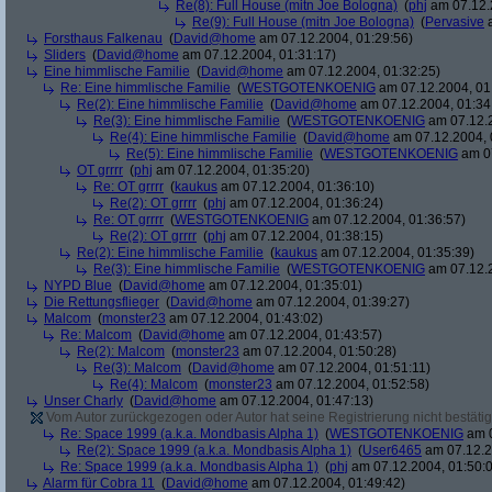
Re(8): Full House (mitn Joe Bologna)
(
phj
am 07.12.
Re(9): Full House (mitn Joe Bologna)
(
Pervasive
a
Forsthaus Falkenau
(
David@home
am 07.12.2004, 01:29:56)
Sliders
(
David@home
am 07.12.2004, 01:31:17)
Eine himmlische Familie
(
David@home
am 07.12.2004, 01:32:25)
Re: Eine himmlische Familie
(
WESTGOTENKOENIG
am 07.12.2004, 01
Re(2): Eine himmlische Familie
(
David@home
am 07.12.2004, 01:34
Re(3): Eine himmlische Familie
(
WESTGOTENKOENIG
am 07.12.2
Re(4): Eine himmlische Familie
(
David@home
am 07.12.2004, 
Re(5): Eine himmlische Familie
(
WESTGOTENKOENIG
am 07
OT grrrr
(
phj
am 07.12.2004, 01:35:20)
Re: OT grrrr
(
kaukus
am 07.12.2004, 01:36:10)
Re(2): OT grrrr
(
phj
am 07.12.2004, 01:36:24)
Re: OT grrrr
(
WESTGOTENKOENIG
am 07.12.2004, 01:36:57)
Re(2): OT grrrr
(
phj
am 07.12.2004, 01:38:15)
Re(2): Eine himmlische Familie
(
kaukus
am 07.12.2004, 01:35:39)
Re(3): Eine himmlische Familie
(
WESTGOTENKOENIG
am 07.12.2
NYPD Blue
(
David@home
am 07.12.2004, 01:35:01)
Die Rettungsflieger
(
David@home
am 07.12.2004, 01:39:27)
Malcom
(
monster23
am 07.12.2004, 01:43:02)
Re: Malcom
(
David@home
am 07.12.2004, 01:43:57)
Re(2): Malcom
(
monster23
am 07.12.2004, 01:50:28)
Re(3): Malcom
(
David@home
am 07.12.2004, 01:51:11)
Re(4): Malcom
(
monster23
am 07.12.2004, 01:52:58)
Unser Charly
(
David@home
am 07.12.2004, 01:47:13)
Vom Autor zurückgezogen oder Autor hat seine Registrierung nicht bestätig
Re: Space 1999 (a.k.a. Mondbasis Alpha 1)
(
WESTGOTENKOENIG
am 0
Re(2): Space 1999 (a.k.a. Mondbasis Alpha 1)
(
User6465
am 07.12.2
Re: Space 1999 (a.k.a. Mondbasis Alpha 1)
(
phj
am 07.12.2004, 01:50:
Alarm für Cobra 11
(
David@home
am 07.12.2004, 01:49:42)