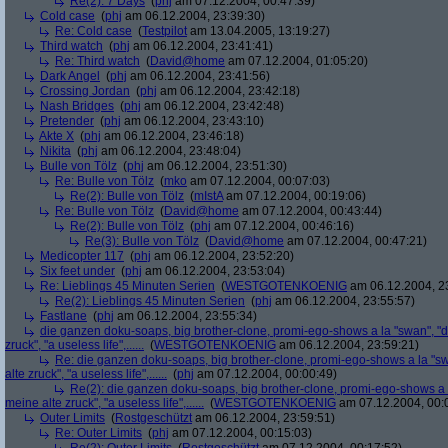
Re(2): 7 Days
(
phj
am 07.12.2004, 00:47:39)
Cold case
(
phj
am 06.12.2004, 23:39:30)
Re: Cold case
(
Testpilot
am 13.04.2005, 13:19:27)
Third watch
(
phj
am 06.12.2004, 23:41:41)
Re: Third watch
(
David@home
am 07.12.2004, 01:05:20)
Dark Angel
(
phj
am 06.12.2004, 23:41:56)
Crossing Jordan
(
phj
am 06.12.2004, 23:42:18)
Nash Bridges
(
phj
am 06.12.2004, 23:42:48)
Pretender
(
phj
am 06.12.2004, 23:43:10)
Akte X
(
phj
am 06.12.2004, 23:46:18)
Nikita
(
phj
am 06.12.2004, 23:48:04)
Bulle von Tölz
(
phj
am 06.12.2004, 23:51:30)
Re: Bulle von Tölz
(
mko
am 07.12.2004, 00:07:03)
Re(2): Bulle von Tölz
(
mIstA
am 07.12.2004, 00:19:06)
Re: Bulle von Tölz
(
David@home
am 07.12.2004, 00:43:44)
Re(2): Bulle von Tölz
(
phj
am 07.12.2004, 00:46:16)
Re(3): Bulle von Tölz
(
David@home
am 07.12.2004, 00:47:21)
Medicopter 117
(
phj
am 06.12.2004, 23:52:20)
Six feet under
(
phj
am 06.12.2004, 23:53:04)
Re: Lieblings 45 Minuten Serien
(
WESTGOTENKOENIG
am 06.12.2004, 2
Re(2): Lieblings 45 Minuten Serien
(
phj
am 06.12.2004, 23:55:57)
Fastlane
(
phj
am 06.12.2004, 23:55:34)
die ganzen doku-soaps, big brother-clone, promi-ego-shows a la "swan", "ds
zruck", "a useless life",......
(
WESTGOTENKOENIG
am 06.12.2004, 23:59:21)
Re: die ganzen doku-soaps, big brother-clone, promi-ego-shows a la "swa
alte zruck", "a useless life",......
(
phj
am 07.12.2004, 00:00:49)
Re(2): die ganzen doku-soaps, big brother-clone, promi-ego-shows a la
meine alte zruck", "a useless life",......
(
WESTGOTENKOENIG
am 07.12.2004, 00:
Outer Limits
(
Rostgeschützt
am 06.12.2004, 23:59:51)
Re: Outer Limits
(
phj
am 07.12.2004, 00:15:03)