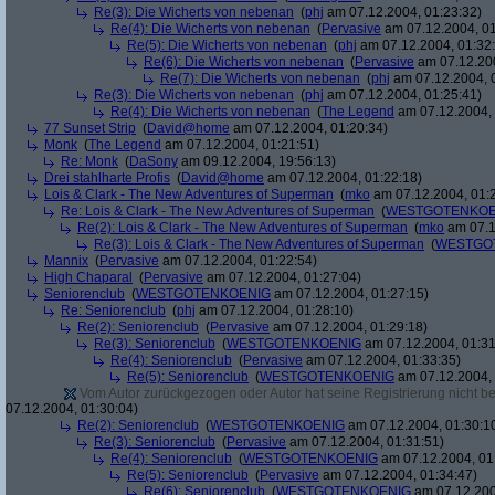
Re(3): Die Wicherts von nebenan
(
phj
am 07.12.2004, 01:23:32)
Re(4): Die Wicherts von nebenan
(
Pervasive
am 07.12.2004, 01
Re(5): Die Wicherts von nebenan
(
phj
am 07.12.2004, 01:32
Re(6): Die Wicherts von nebenan
(
Pervasive
am 07.12.200
Re(7): Die Wicherts von nebenan
(
phj
am 07.12.2004, 
Re(3): Die Wicherts von nebenan
(
phj
am 07.12.2004, 01:25:41)
Re(4): Die Wicherts von nebenan
(
The Legend
am 07.12.2004, 
77 Sunset Strip
(
David@home
am 07.12.2004, 01:20:34)
Monk
(
The Legend
am 07.12.2004, 01:21:51)
Re: Monk
(
DaSony
am 09.12.2004, 19:56:13)
Drei stahlharte Profis
(
David@home
am 07.12.2004, 01:22:18)
Lois & Clark - The New Adventures of Superman
(
mko
am 07.12.2004, 01:
Re: Lois & Clark - The New Adventures of Superman
(
WESTGOTENKOE
Re(2): Lois & Clark - The New Adventures of Superman
(
mko
am 07.1
Re(3): Lois & Clark - The New Adventures of Superman
(
WESTGO
Mannix
(
Pervasive
am 07.12.2004, 01:22:54)
High Chaparal
(
Pervasive
am 07.12.2004, 01:27:04)
Seniorenclub
(
WESTGOTENKOENIG
am 07.12.2004, 01:27:15)
Re: Seniorenclub
(
phj
am 07.12.2004, 01:28:10)
Re(2): Seniorenclub
(
Pervasive
am 07.12.2004, 01:29:18)
Re(3): Seniorenclub
(
WESTGOTENKOENIG
am 07.12.2004, 01:31
Re(4): Seniorenclub
(
Pervasive
am 07.12.2004, 01:33:35)
Re(5): Seniorenclub
(
WESTGOTENKOENIG
am 07.12.2004, 
Vom Autor zurückgezogen oder Autor hat seine Registrierung nicht bes
07.12.2004, 01:30:04)
Re(2): Seniorenclub
(
WESTGOTENKOENIG
am 07.12.2004, 01:30:1
Re(3): Seniorenclub
(
Pervasive
am 07.12.2004, 01:31:51)
Re(4): Seniorenclub
(
WESTGOTENKOENIG
am 07.12.2004, 01
Re(5): Seniorenclub
(
Pervasive
am 07.12.2004, 01:34:47)
Re(6): Seniorenclub
(
WESTGOTENKOENIG
am 07.12.200