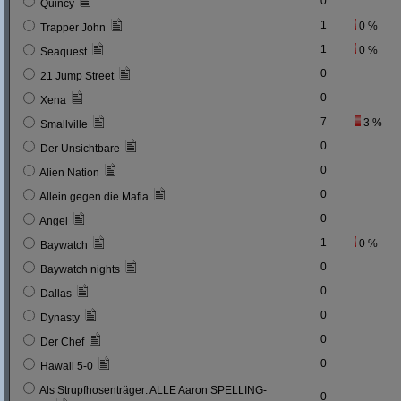
0
Quincy
1
0 %
Trapper John
1
0 %
Seaquest
0
21 Jump Street
0
Xena
7
3 %
Smallville
0
Der Unsichtbare
0
Alien Nation
0
Allein gegen die Mafia
0
Angel
1
0 %
Baywatch
0
Baywatch nights
0
Dallas
0
Dynasty
0
Der Chef
0
Hawaii 5-0
Als Strupfhosenträger: ALLE Aaron SPELLING-
0