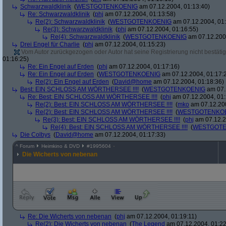
Schwarzwaldklinik
(
WESTGOTENKOENIG
am 07.12.2004, 01:13:40)
Re: Schwarzwaldklinik
(
phj
am 07.12.2004, 01:13:58)
Re(2): Schwarzwaldklinik
(
WESTGOTENKOENIG
am 07.12.2004, 01:
Re(3): Schwarzwaldklinik
(
phj
am 07.12.2004, 01:16:55)
Re(4): Schwarzwaldklinik
(
WESTGOTENKOENIG
am 07.12.2004
Drei Engel für Charlie
(
phj
am 07.12.2004, 01:15:23)
Vom Autor zurückgezogen oder Autor hat seine Registrierung nicht bestätig
01:16:25)
Re: Ein Engel auf Erden
(
phj
am 07.12.2004, 01:17:16)
Re: Ein Engel auf Erden
(
WESTGOTENKOENIG
am 07.12.2004, 01:17:
Re(2): Ein Engel auf Erden
(
David@home
am 07.12.2004, 01:18:36)
Best: EIN SCHLOSS AM WÖRTHERSEE !!!!
(
WESTGOTENKOENIG
am 07.
Re: Best: EIN SCHLOSS AM WÖRTHERSEE !!!!
(
phj
am 07.12.2004, 01:
Re(2): Best: EIN SCHLOSS AM WÖRTHERSEE !!!!
(
mko
am 07.12.200
Re(2): Best: EIN SCHLOSS AM WÖRTHERSEE !!!!
(
WESTGOTENKO
Re(3): Best: EIN SCHLOSS AM WÖRTHERSEE !!!!
(
phj
am 07.12.2
Re(4): Best: EIN SCHLOSS AM WÖRTHERSEE !!!!
(
WESTGOTE
Die Colbys
(
David@home
am 07.12.2004, 01:17:33)
^
Forum
Heimkino & DVD
#
1995604
Die Wicherts von nebenan
Re: Die Wicherts von nebenan
(
phj
am 07.12.2004, 01:19:11)
Re(2): Die Wicherts von nebenan
(
The Legend
am 07.12.2004, 01:22