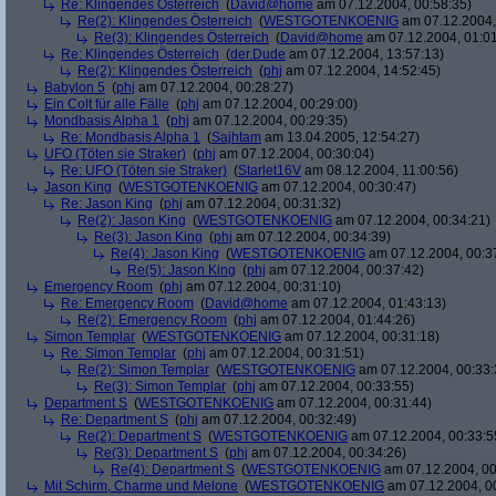
Re: Klingendes Österreich
(
David@home
am 07.12.2004, 00:58:35)
Re(2): Klingendes Österreich
(
WESTGOTENKOENIG
am 07.12.2004,
Re(3): Klingendes Österreich
(
David@home
am 07.12.2004, 01:01
Re: Klingendes Österreich
(
der.Dude
am 07.12.2004, 13:57:13)
Re(2): Klingendes Österreich
(
phj
am 07.12.2004, 14:52:45)
Babylon 5
(
phj
am 07.12.2004, 00:28:27)
Ein Colt für alle Fälle
(
phj
am 07.12.2004, 00:29:00)
Mondbasis Alpha 1
(
phj
am 07.12.2004, 00:29:35)
Re: Mondbasis Alpha 1
(
Sajhtam
am 13.04.2005, 12:54:27)
UFO (Töten sie Straker)
(
phj
am 07.12.2004, 00:30:04)
Re: UFO (Töten sie Straker)
(
Starlet16V
am 08.12.2004, 11:00:56)
Jason King
(
WESTGOTENKOENIG
am 07.12.2004, 00:30:47)
Re: Jason King
(
phj
am 07.12.2004, 00:31:32)
Re(2): Jason King
(
WESTGOTENKOENIG
am 07.12.2004, 00:34:21)
Re(3): Jason King
(
phj
am 07.12.2004, 00:34:39)
Re(4): Jason King
(
WESTGOTENKOENIG
am 07.12.2004, 00:3
Re(5): Jason King
(
phj
am 07.12.2004, 00:37:42)
Emergency Room
(
phj
am 07.12.2004, 00:31:10)
Re: Emergency Room
(
David@home
am 07.12.2004, 01:43:13)
Re(2): Emergency Room
(
phj
am 07.12.2004, 01:44:26)
Simon Templar
(
WESTGOTENKOENIG
am 07.12.2004, 00:31:18)
Re: Simon Templar
(
phj
am 07.12.2004, 00:31:51)
Re(2): Simon Templar
(
WESTGOTENKOENIG
am 07.12.2004, 00:33:
Re(3): Simon Templar
(
phj
am 07.12.2004, 00:33:55)
Department S
(
WESTGOTENKOENIG
am 07.12.2004, 00:31:44)
Re: Department S
(
phj
am 07.12.2004, 00:32:49)
Re(2): Department S
(
WESTGOTENKOENIG
am 07.12.2004, 00:33:5
Re(3): Department S
(
phj
am 07.12.2004, 00:34:26)
Re(4): Department S
(
WESTGOTENKOENIG
am 07.12.2004, 00
Mit Schirm, Charme und Melone
(
WESTGOTENKOENIG
am 07.12.2004, 0