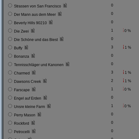
0
Strassen von San Francisco
0
Der Mann aus dem Meer
0
Beverly Hills 90210
1
0 %
Die Zwei
0
Die Schöne und das Biest
3
1 %
Buffy
0
Bonanza
0
Tennisschläger und Kanonen
3
1 %
Charmed
2
1 %
Dawsons Creek
1
0 %
Farscape
0
Engel auf Erden
1
0 %
Unsre kleine Farm
0
Perry Mason
0
Rockford
0
Petrocelli