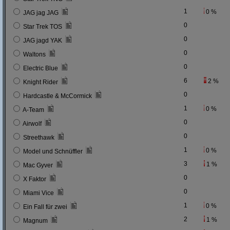
1
0 %
JAG jag JAG
0
Star Trek TOS
0
JAG jagd YAK
0
Waltons
0
Electric Blue
6
2 %
Knight Rider
0
Hardcastle & McCormick
1
0 %
A-Team
0
Airwolf
0
Streethawk
1
0 %
Model und Schnüffler
3
1 %
Mac Gyver
0
X Faktor
0
Miami Vice
1
0 %
Ein Fall für zwei
2
1 %
Magnum