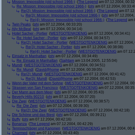
Mission: Impossible (old school 1966-)
(
The Legend
am 07.12.2004, 00:32
Re: Mission: Impossible (old school 1966-)
(
phj
am 07.12.2004, 00:33:4
Re(2): Mission: Impossible (old school 1966-)
(
The Legend
am 07.12.
Re(3): Mission: Impossible (old school 1966-)
(
phj
am 07.12.2004, 
Re(4): Mission: Impossible (old school 1966-)
(
The Legend
am 0
Twin Peaks
(
phj
am 07.12.2004, 00:33:20)
Ally McBeal
(
phj
am 07.12.2004, 00:34:14)
Hotel Sacher - Portier
(
WESTGOTENKOENIG
am 07.12.2004, 00:34:41)
Re: Hotel Sacher - Portier
(
phj
am 07.12.2004, 00:34:57)
Re(2): Hotel Sacher - Portier
(
WESTGOTENKOENIG
am 07.12.2004, 
Re(3): Hotel Sacher - Portier
(
phj
am 07.12.2004, 00:38:08)
Re(4): Hotel Sacher - Portier
(
WESTGOTENKOENIG
am 07.12.2
Einsatz in Manhattan
(
phj
am 07.12.2004, 00:34:49)
Re: Einsatz in Manhattan
(
Sajhtam
am 13.04.2005, 12:55:04)
Mundl
(
WESTGOTENKOENIG
am 07.12.2004, 00:34:51)
Re: Mundl
(
David@home
am 07.12.2004, 00:39:05)
Re(2): Mundl
(
WESTGOTENKOENIG
am 07.12.2004, 00:41:42)
Re(3): Mundl
(
David@home
am 07.12.2004, 00:42:53)
Wenn der Vater mit dem Sohne
(
WESTGOTENKOENIG
am 07.12.2004, 00:
Strassen von San Francisco
(
WESTGOTENKOENIG
am 07.12.2004, 00:35
Der Mann aus dem Meer
(
phj
am 07.12.2004, 00:35:43)
Beverly Hills 90210
(
phj
am 07.12.2004, 00:37:20)
Die Zwei
(
WESTGOTENKOENIG
am 07.12.2004, 00:38:57)
Re: Die Zwei
(
phj
am 07.12.2004, 00:39:30)
Re(2): Die Zwei
(
WESTGOTENKOENIG
am 07.12.2004, 00:42:18)
Die Schöne und das Biest
(
phj
am 07.12.2004, 00:39:21)
Buffy
(
phj
am 07.12.2004, 00:42:16)
Bonanza
(
The Legend
am 07.12.2004, 00:42:29)
Tennisschläger und Kanonen
(
WESTGOTENKOENIG
am 07.12.2004, 00:4
Charmed
(
phj
am 07.12.2004, 00:43:40)