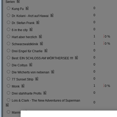
Serien
0
Kung Fu
0
Dr. Kolani - Arzt auf Hawai
0
Dr. Stefan Frank
0
6 in the city
1
0 %
Hart aber herzlich
1
0 %
Schwarzwaldklinik
0
Drei Engel für Charlie
0
Best: EIN SCHLOSS AM WÖRTHERSEE !!!!
0
Die Colbys
0
Die Wicherts von nebenan
0
77 Sunset Strip
1
0 %
Monk
0
Drei stahlharte Profis
Lois & Clark - The New Adventures of Superman
0
0
Mannix